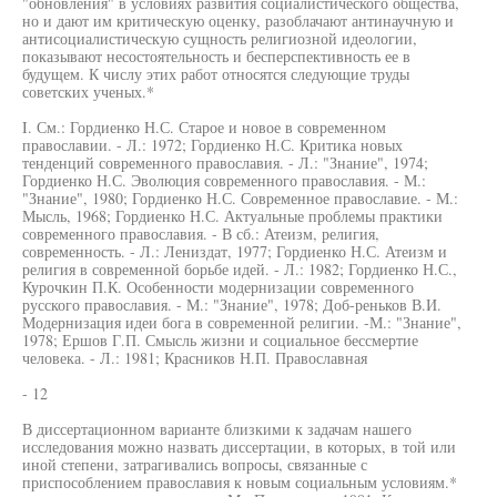
"обновления" в условиях развития социалистического общества,
но и дают им критическую оценку, разоблачают антинаучную и
антисоциалистическую сущность религиозной идеологии,
показывают несостоятельность и бесперспективность ее в
будущем. К числу этих работ относятся следующие труды
советских ученых.*
I. См.: Гордиенко Н.С. Старое и новое в современном
православии. - Л.: 1972; Гордиенко Н.С. Критика новых
тенденций современного православия. - Л.: "Знание", 1974;
Гордиенко Н.С. Эволюция современного православия. - М.:
"Знание", 1980; Гордиенко Н.С. Современное православие. - М.:
Мысль, 1968; Гордиенко Н.С. Актуальные проблемы практики
современного православия. - В сб.: Атеизм, религия,
современность. - Л.: Лениздат, 1977; Гордиенко Н.С. Атеизм и
религия в современной борьбе идей. - Л.: 1982; Гордиенко Н.С.,
Курочкин П.К. Особенности модернизации современного
русского православия. - М.: "Знание", 1978; Доб-реньков В.И.
Модернизация идеи бога в современной религии. -М.: "Знание",
1978; Ершов Г.П. Смысль жизни и социальное бессмертие
человека. - Л.: 1981; Красников Н.П. Православная
- 12
В диссертационном варианте близкими к задачам нашего
исследования можно назвать диссертации, в которых, в той или
иной степени, затрагивались вопросы, связанные с
приспособлением православия к новым социальным условиям.*