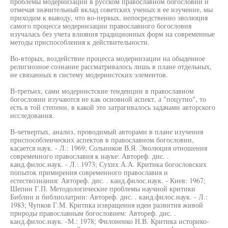
проблемы модернизации в русском православном богословии и
отмечая значительный вклад советских ученых в ее изучение, мы
приходим к выводу, что во-первых, непосредственно эволюция
самого процесса модернизации православного богословия
изучалась без учета влияния традиционных форм на современные
методы приспособления к действительности.
Во-вторых, воздействие процесса модернизации на обыденное
религиозное сознание рассматривалось лишь в плане отдельных,
не связанных в систему модернистских элементов.
В-третьих, сами модернистские тенденции в православном
богословии изучаются не как основной аспект, а "поцутно", то
есть в той степени, в какой это затрагивалось задачами авторского
исследования.
В-четвертых, анализ, проводимый авторами в плане изучения
приспособленческих аспектов в православном богословии,
касается наук. - Л.: 1969; Сольников В.Я. Эволюция отношения
современного православия к науке: Автореф. дис. .
канд.филос.наук. - Л.: 1973; Сухих А.А. Критика богословских
попыток примирения современного православия и
естествознания: Автореф. дис. . канд.филос.наук. - Киев: 1967;
Шепин Г.П. Методологические проблемы научной критики
Библии и библиолатрии: Автореф. дис. . канд.филос.наук. - Л.:
1983; Чупков Г.М. Критика извращения идеи развития живой
природы православным богословием: Автореф. дис. .
канд.филос.наук. -М.: 1978; Филоненко Н.В. Критика историко-