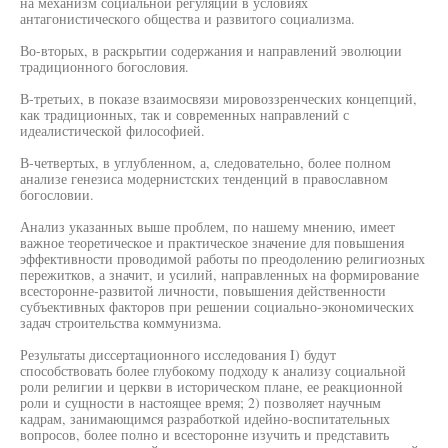
на механизм социальной регуляции в условиях
антагонистического общества и развитого социализма.
Во-вторых, в раскрытии содержания и направлений эволюции
традиционного богословия.
В-третьих, в показе взаимосвязи мировоззренческих концепций,
как традиционных, так и современных направлений с
идеалистической философией.
В-четвертых, в углубленном, а, следовательно, более полном
анализе генезиса модернистских тенденций в православном
богословии.
Анализ указанных выше проблем, по нашему мнению, имеет
важное теоретическое и практическое значение для повышения
эффективности проводимой работы по преодолению религиозных
пережитков, а значит, и усилий, направленных на формирование
всесторонне-развитой личности, повышения действенности
субъективных факторов при решении социально-экономических
задач строительства коммунизма.
Результаты диссертационного исследования I) будут
способствовать более глубокому подходу к анализу социальной
роли религии и церкви в историческом плане, ее реакционной
роли и сущности в настоящее время; 2) позволяет научным
кадрам, занимающимся разработкой идейно-воспитательных
вопросов, более полно и всесторонне изучить и представить