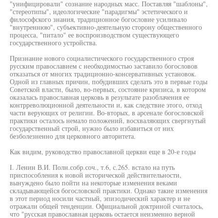
"унифицировали" сознание народных масс. Поставляя "шаблоны",
"стереотипы", идеологические "парадигмы" эстетического и
философского знания, традиционное богословие усиливало
"внутреннюю", субъективно-деятельную сторону общественного
процесса, "питало" ее воспроизводством существующего
государственного устройства.
Признание нового социалистического государственного строя
русским православием с необходимостью заставило богословов
отказаться от многих традиционно-консервативных установок.
Одной из главных причин, побудивших сделать это в первые годы
Советской власти, было, во-первых, состояние кризиса, в котором
оказалась православная церковь в результате разоблачения ее
контрреволюционной деятельности и, как следствие этого, отход
части верующих от религии. Во-вторых, в арсенале богословской
практики осталось немало положений, восхваляющих свергнутый
государственный строй, нужно было избавиться от них
безболезненно для церковного авторитета.
Как видим, руководство православной церкви еще в 20-е годы
I. Ленин В.И. Полн.собр.соч., т.6, с.265. встало на путь
приспособления к новой исторической действительности,
вынуждено было пойти на некоторые изменения веками
складывающейся богословской практики. Однако такие изменения
в этот период носили частный, эпизодический характер и не
отражали общей тенденции. Официальной доктриной считалось,
что "русская православная церковь остается неизменно верной