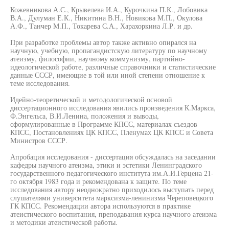
Кожевникова А.С., Крывелева И.А., Курочкина П.К., Лобовика
В.А., Дулуман Е.К., Никитина В.Н., Новикова М.П., Окулова
А.Ф., Танчер М.П., Токарева С.А., Харахоркина Л.Р. и др.
При разработке проблемы автор также активно опирался на
научную, учебную, пропагандистскую литературу по научному
атеизму, философии, научному коммунизму, партийно-
идеологической работе, различные справочники и статистические
данные СССР, имеющие в той или иной степени отношение к
теме исследования.
Идейно-теоретической и методологической основой
диссертационного исследования явились произведения К.Маркса,
Ф.Энгельса, В.И.Ленина, положения и выводы,
сформулированные в Программе КПСС, материалах съездов
КПСС, Постановлениях ЦК КПСС, Пленумах ЦК КПСС и Совета
Министров СССР.
Апробация исследования - диссертация обсуждалась на заседании
кафедры научного атеизма, этики и эстетики Ленинградского
государственного педагогического института им.А.И.Герцена 21-
го октября 1983 года и рекомендована к защите. По теме
исследования автору неоднократно приходилось выступать перед
слушателями университета марксизма-ленинизма Череповецкого
ГК КПСС. Рекомендации автора используются в практике
атеистического воспитания, преподавания курса научного атеизма
и методики атеистической работы.