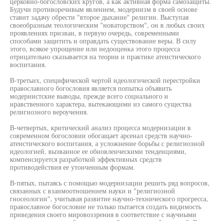
церковно-богословских кругов, а как активная форма самозащиты.
Будучи противоречивым явлением, модернизм в своей основе
ставит задачу обрести "второе дыхание" религии. Выступая
своеобразным теологическим "новаторством", он в любых своих
проявлениях призван, в первую очередь, современными
способами защитить и оправдать существование веры. В силу
этого, всякое упрощение или недооценка этого процесса
отрицательно сказывается на теории и практике атеистического
воспитания.
В-третьих, специфической чертой идеологической перестройки
православного богословия является попытка объявить
модернистские выводы, прежде всего социального и
нравственного характера, вытекающими из самого существа
религиозного вероучения.
В-четвертых, критический анализ процесса модернизации в
современном богословии обогащает арсенал средств научно-
атеистического воспитания, а усложнение борьбы с религиозной
идеологией, вызванное ее обновленческими тенденциями,
компенсируется разработкой эффективных средств
противодействия ее утонченным формам.
В-пятых, пытаясь с помощью модернизации решить ряд вопросов,
связанных с взаимоотношением науки и "религиозной
гносеологии", учитывая развитие научно-технического прогресса,
православное богословие не только пытается создать видимость
приведения своего мировоззрения в соответствие с научными