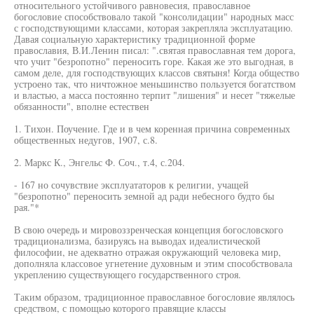
относительного устойчивого равновесия, православное
богословие способствовало такой "консолидации" народных масс
с господствующими классами, которая закрепляла эксплуатацию.
Давая социальную характеристику традиционной форме
православия, В.И.Ленин писал: ".святая православная тем дорога,
что учит "безропотно" переносить горе. Какая же это выгодная, в
самом деле, для господствующих классов святыня! Когда общество
устроено так, что ничтожное меньшинство пользуется богатством
и властью, а масса постоянно терпит "лишения" и несет "тяжелые
обязанности", вполне естествен
1. Тихон. Поучение. Где и в чем коренная причина современных
общественных недугов, 1907, с.8.
2. Маркс К., Энгельс Ф. Соч., т.4, с.204.
- 167 но сочувствие эксплуататоров к религии, учащей
"безропотно" переносить земной ад ради небесного будто бы
рая."*
В свою очередь и мировоззренческая концепция богословского
традиционализма, базируясь на выводах идеалистической
философии, не адекватно отражая окружающий человека мир,
дополняла классовое угнетение духовным и этим способствовала
укреплению существующего государственного строя.
Таким образом, традиционное православное богословие являлось
средством, с помощью которого правящие классы