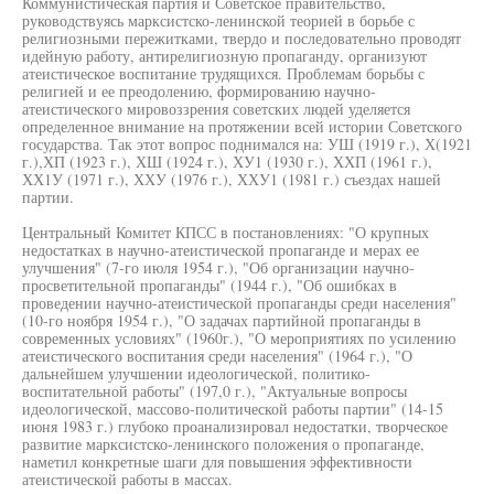
Коммунистическая партия и Советское правительство,
руководствуясь марксистско-ленинской теорией в борьбе с
религиозными пережитками, твердо и последовательно проводят
идейную работу, антирелигиозную пропаганду, организуют
атеистическое воспитание трудящихся. Проблемам борьбы с
религией и ее преодолению, формированию научно-
атеистического мировоззрения советских людей уделяется
определенное внимание на протяжении всей истории Советского
государства. Так этот вопрос поднимался на: УШ (1919 г.), Х(1921
г.),ХП (1923 г.), ХШ (1924 г.), ХУ1 (1930 г.), ХХП (1961 г.),
ХХ1У (1971 г.), ХХУ (1976 г.), ХХУ1 (1981 г.) съездах нашей
партии.
Центральный Комитет КПСС в постановлениях: "О крупных
недостатках в научно-атеистической пропаганде и мерах ее
улучшения" (7-го июля 1954 г.), "Об организации научно-
просветительной пропаганды" (1944 г.), "Об ошибках в
проведении научно-атеистической пропаганды среди населения"
(10-го ноября 1954 г.), "О задачах партийной пропаганды в
современных условиях" (1960г.), "О мероприятиях по усилению
атеистического воспитания среди населения" (1964 г.), "О
дальнейшем улучшении идеологической, политико-
воспитательной работы" (197,0 г.), "Актуальные вопросы
идеологической, массово-политической работы партии" (14-15
июня 1983 г.) глубоко проанализировал недостатки, творческое
развитие марксистско-ленинского положения о пропаганде,
наметил конкретные шаги для повышения эффективности
атеистической работы в массах.