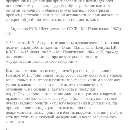
предпринимая усилия для приспособления к новым для себя
историческим условиям, ведут борьбу за усиление влияния
религии на личную и общественную жизнь. Рассматривая
проблему затухания религиозной активности во взаимосвязи с
конкретной действительностью, они стремятся, как и
1. Андропов Ю.В. Шестьдесят лет СССР. -М.: Политиздат, 1982,с.
13.
2. Черненко К.У. Актуальные вопросы идеологической, массово-
политической работы партии. - В кн.: Материалы Пленума ЦК
КПСС, 14-15 июня 1983 г. - М.: Политиздат, 1983, с.28. прежде,
выполнять роль организатора верующих с помощью
модернизации религиозного вероучения.
Как отмечает один из исследователей русского православия
Новиков М.П., "они ставят перед собой задачу остановить упадок
веры, повысить интерес к религиозно-теологическим проблемам,
усилить влияние религии на все аспекты человеческих
отношений, на сознание, деятельность и поступки
людей.Осуществляя выполнение данной программы, современное
православное богословие вынуждено было ".коснуться и самой
чувствительной области - области вероучения и догматики, где
принято всячески подчеркивать неизменность и
неприкосновенность, принято избегать выражения развир тие", то
есть приступить к глубокой модернизации всего религиозного
комплекса.