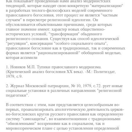
Как показывает проведенный нами анализ модернистских
тенденций, которые находят свою конкретную "материализацию"
в разработках теолого-философских моделей современного
православного богословия, этот процесс не является "частным
случаем" в пересмотре религиозной идеологии. Он
обусловливается объективными причинами, среди которых
главное значение имеют: характер новых общественно-
исторических условий, "трансформация" обыденного
религиозного сознания. Существуя как способ идеологической
"регуляции", консервации "особого социального опыта",
православное богословие как в традиционных, так и современных
формах является "рационализированной" обобщенной моделью,
которая ассимили
1. Новиков М.П. Тупики православного модернизма.
(Критический анализ богословия XX века). -М.: Политиздат,
1979, с.9.
2. Журнал Московской патриархии, № 10, 1979, с.72. рует новые
социальные установки в различных направлениях "религиозной
педагогики".
В соответствии с этим, нам представляется целесообразным во-
первых, проанализировать апологетическую деятельность церков-
но-богословских кругов русского православия как определенную
систему "самозащиты", во взаимоотношении с традиционными
"обновленными" воззрениями как в социальном, так и
мировоззренческом плане с целью установления определенной