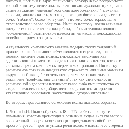
пакостей, насилий и зараз физических гораздо легче раскрываются
толпой и потому менее опасны, чем тонкая, духовная, приодетая в
самые нарядные "идейные" костюмы идея боженьки."* Другими
словами, можно сказать, что модернизация богословия делает его
более "гибким", более "живучим" и потому более тормозящим
строительство нового общества. Именно поэтому нужна активная
наступательная атеистическая работа, нейтрализующая влияние
"обновленной" религиозной идеологии на массы и порождающая
новейшие приемы защиты веры.
Актуальность критического анализа модернистских тенденций
православного богословия обусловливается еще и тем, что во-
первых, наличие религиозных пережитков выступает как
сдерживающий момент в преодолении и таких аспектов, которые
связаны с целым комплексом пережитков прошлого. Поскольку
религиозное сознание неадекватно отражает те или иные моменты
окружающей нас действительности, то могут искажаться и
различные "конфликтные ситуации", так как сама сущность
религиозной идеологии исключает какое-либо вмешательство со
стороны человека в ход общественного развития, которое по
утверждению богословов "божественно детерминировано".
Во-вторых, православное богословие всегда пыталось обратить
I. Ленин В.И. Полн.собр.соч., тЛ8, с.227. себе на пользу те
изменения, которые происходят в сознании людей. В свете этого и
современный процесс модернизации представляет собой не
просто "протест" против упадка религиозного влияния со стороны