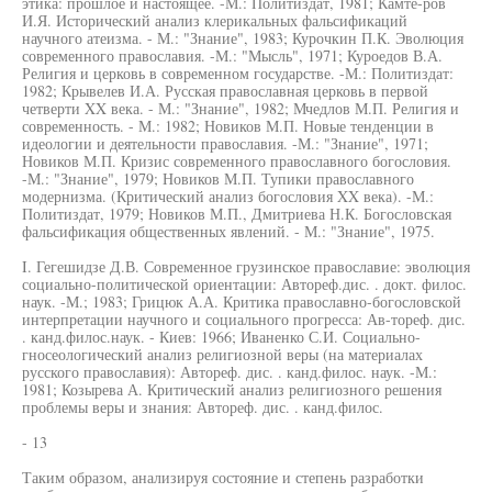
этика: прошлое и настоящее. -М.: Политиздат, 1981; Камте-ров
И.Я. Исторический анализ клерикальных фальсификаций
научного атеизма. - М.: "Знание", 1983; Курочкин П.К. Эволюция
современного православия. -М.: "Мысль", 1971; Куроедов В.А.
Религия и церковь в современном государстве. -М.: Политиздат:
1982; Крывелев И.А. Русская православная церковь в первой
четверти XX века. - М.: "Знание", 1982; Мчедлов М.П. Религия и
современность. - М.: 1982; Новиков М.П. Новые тенденции в
идеологии и деятельности православия. -М.: "Знание", 1971;
Новиков М.П. Кризис современного православного богословия.
-М.: "Знание", 1979; Новиков М.П. Тупики православного
модернизма. (Критический анализ богословия XX века). -М.:
Политиздат, 1979; Новиков М.П., Дмитриева Н.К. Богословская
фальсификация общественных явлений. - М.: "Знание", 1975.
I. Гегешидзе Д.В. Современное грузинское православие: эволюция
социально-политической ориентации: Автореф.дис. . докт. филос.
наук. -М.; 1983; Грицюк А.А. Критика православно-богословской
интерпретации научного и социального прогресса: Ав-тореф. дис.
. канд.филос.наук. - Киев: 1966; Иваненко С.И. Социально-
гносеологический анализ религиозной веры (на материалах
русского православия): Автореф. дис. . канд.филос. наук. -М.:
1981; Козырева А. Критический анализ религиозного решения
проблемы веры и знания: Автореф. дис. . канд.филос.
- 13
Таким образом, анализируя состояние и степень разработки