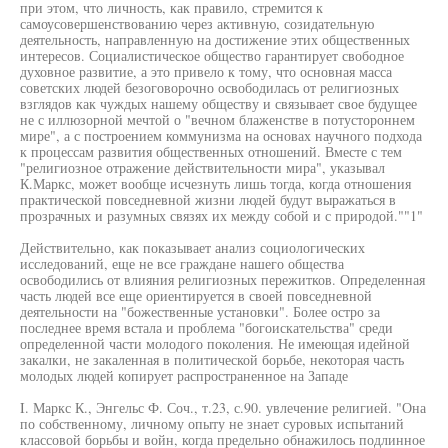
при этом, что личность, как правило, стремится к
самоусовершенствованию через активную, созидательную
деятельность, направленную на достижение этих общественных
интересов. Социалистическое общество гарантирует свободное
духовное развитие, а это привело к тому, что основная масса
советских людей безоговорочно освободилась от религиозных
взглядов как чуждых нашему обществу и связывает свое будущее
не с иллюзорной мечтой о "вечном блаженстве в потустороннем
мире", а с построением коммунизма на основах научного подхода
к процессам развития общественных отношений. Вместе с тем
"религиозное отражение действительности мира", указывал
К.Маркс, может вообще исчезнуть лишь тогда, когда отношения
практической повседневной жизни людей будут выражаться в
прозрачных и разумных связях их между собой и с природой.""1"
Действительно, как показывает анализ социологических
исследований, еще не все граждане нашего общества
освободились от влияния религиозных пережитков. Определенная
часть людей все еще ориентируется в своей повседневной
деятельности на "божественные установки". Более остро за
последнее время встала и проблема "богоискательства" среди
определенной части молодого поколения. Не имеющая идейной
закалки, не закаленная в политической борьбе, некоторая часть
молодых людей копирует распространенное на Западе
I. Маркс К., Энгельс Ф. Соч., т.23, с.90. увлечение религией. "Она
по собственному, личному опыту не знает суровых испытаний
классовой борьбы и войн, когда предельно обнажилось подлинное