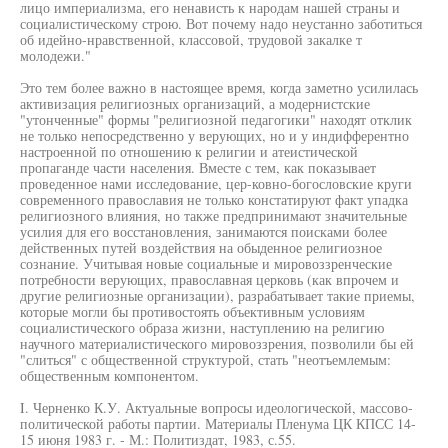
лицо империализма, его ненависть к народам нашей страны и
социалистическому строю. Вот почему надо неустанно заботиться
об идейно-нравственной, классовой, трудовой закалке т
молодежи."
Это тем более важно в настоящее время, когда заметно усилилась
активизация религиозных организаций, а модернистские
"утонченные" формы "религиозной педагогики" находят отклик
не только непосредственно у верующих, но и у индифферентно
настроенной по отношению к религии и атеистической
пропаганде части населения. Вместе с тем, как показывает
проведенное нами исследование, цер-ковно-богословские круги
современного православия не только констатируют факт упадка
религиозного влияния, но также предпринимают значительные
усилия для его восстановления, занимаются поисками более
действенных путей воздействия на обыденное религиозное
сознание. Учитывая новые социальные и мировоззренческие
потребности верующих, православная церковь (как впрочем и
другие религиозные организации), разрабатывает такие приемы,
которые могли бы противостоять объективным условиям
социалистического образа жизни, наступлению на религию
научного материалистического мировоззрения, позволили бы ей
"слиться" с общественной структурой, стать "неотъемлемым:
общественным компонентом.
I. Черненко К.У. Актуальные вопросы идеологической, массово-
политической работы партии. Материалы Пленума ЦК КПСС 14-
15 июня 1983 г. - М.: Политиздат, 1983, с.55.