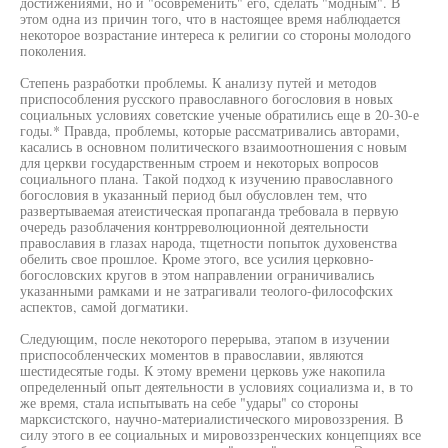
достижениями, но и "осовременить" его, сделать "модным". В
этом одна из причин того, что в настоящее время наблюдается
некоторое возрастание интереса к религии со стороны молодого
поколения.
Степень разработки проблемы. К анализу путей и методов
приспособления русского православного богословия в новых
социальных условиях советские ученые обратились еще в 20-30-е
годы.* Правда, проблемы, которые рассматривались авторами,
касались в основном политического взаимоотношения с новым
для церкви государственным строем и некоторых вопросов
социального плана. Такой подход к изучению православного
богословия в указанный период был обусловлен тем, что
развертываемая атеистическая пропаганда требовала в первую
очередь разоблачения контрреволюционной деятельности
православия в глазах народа, тщетности попыток духовенства
обелить свое прошлое. Кроме этого, все усилия церковно-
богословских кругов в этом направлении ограничивались
указанными рамками и не затрагивали теолого-философских
аспектов, самой догматики.
Следующим, после некоторого перерыва, этапом в изучении
приспособленческих моментов в православии, являются
шестидесятые годы. К этому времени церковь уже накопила
определенный опыт деятельности в условиях социализма и, в то
же время, стала испытывать на себе "удары" со стороны
марксистского, научно-материалистического мировоззрения. В
силу этого в ее социальных и мировоззренческих концепциях все