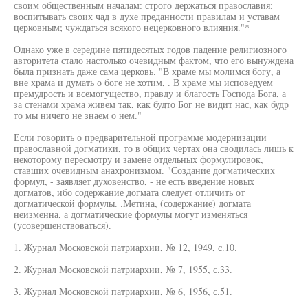
своим общественным началам: строго держаться православия;
воспитывать своих чад в духе преданности правилам и уставам
церковным; чуждаться всякого нецерковного влияния."*
Однако уже в середине пятидесятых годов падение религиозного
авторитета стало настолько очевидным фактом, что его вынуждена
была признать даже сама церковь. "В храме мы молимся богу, а
вне храма и думать о боге не хотим, . В храме мы исповедуем
премудрость и всемогущество, правду и благость Господа Бога, а
за стенами храма живем так, как будто Бог не видит нас, как будр
то мы ничего не знаем о нем."
Если говорить о предварительной программе модернизации
православной догматики, то в общих чертах она сводилась лишь к
некоторому пересмотру и замене отдельных формулировок,
ставших очевидным анахронизмом. "Создание догматических
формул, - заявляет духовенство, - не есть введение новых
догматов, ибо содержание догмата следует отличить от
догматической формулы. .Метина, (содержание) догмата
неизменна, а догматические формулы могут изменяться
(усовершенствоваться).
1. Журнал Московской патриархии, № 12, 1949, с.10.
2. Журнал Московской патриархии, № 7, 1955, с.33.
3. Журнал Московской патриархии, № 6, 1956, с.51.