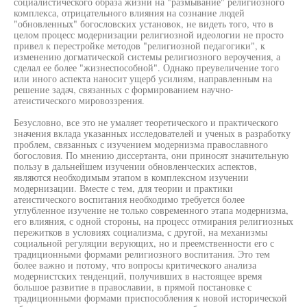
социалистического образа жизни на "размывание" религиозного
комплекса, отрицательного влияния на сознание людей
"обновленных" богословских установок, не видеть того, что в
целом процесс модернизации религиозной идеологии не просто
привел к перестройке методов "религиозной педагогики", к
изменению догматической системы религиозного вероучения, а
сделал ее более "жизнеспособной". Однако преувеличение того
или иного аспекта наносит ущерб усилиям, направленным на
решение задач, связанных с формированием научно-
атеистического мировоззрения.
Безусловно, все это не умаляет теоретического и практического
значения вклада указанных исследователей и ученых в разработку
проблем, связанных с изучением модернизма православного
богословия. По мнению диссертанта, они приносят значительную
пользу в дальнейшем изучении обновленческих аспектов,
являются необходимым этапом в комплексном изучении
модернизации. Вместе с тем, для теории и практики
атеистического воспитания необходимо требуется более
углубленное изучение не только современного этапа модернизма,
его влияния, с одной стороны, на процесс отмирания религиозных
пережитков в условиях социализма, с другой, на механизмы
социальной регуляции верующих, но и преемственности его с
традиционными формами религиозного воспитания. Это тем
более важно и потому, что вопросы критического анализа
модернистских тенденций, получивших в настоящее время
большое развитие в православии, в прямой постановке с
традиционными формами приспособления к новой исторической