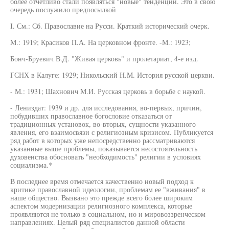
более отчетливо стали появляться "новые" тенденции. Это в свою
очередь послужило предпосылкой
I. См.: Сб. Православие на Русси. Краткий исторический очерк.
М.: 1919; Красиков П.А. На церковном фронте. -М.: 1923;
Бонч-Бруевич В.Д. "Живая церковь" и пролетариат, 4-е изд.
ГСНХ в Калуге: 1929; Никольский Н.М. История русской церкви.
- М.: 1931; Шахнович М.И. Русская церковь в борьбе с наукой.
- Лениздат: 1939 и др. для исследования, во-первых, причин,
побудивших православное богословие отказаться от
традиционных установок, во-вторых, сущности указанного
явления, его взаимосвязи с религиозным кризисом. Публикуется
ряд работ в которых уже непосредственно рассматриваются
указанные выше проблемы, показывается несостоятельность
духовенства обосновать "необходимость" религии в условиях
социализма.*
В последнее время отмечается качественно новый подход к
критике православной идеологии, проблемам ее "вживания" в
наше общество. Вызвано это прежде всего более широким
аспектом модернизации религиозного комплекса, которые
проявляются не только в социальном, но и мировоззренческом
направлениях. Целый ряд специалистов данной области