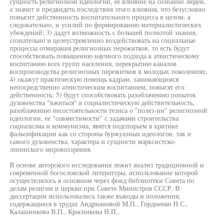
сущность религиозной идеологии, ее влияние на сознание людей,
а значит и предвидеть последствия этого влияния, что безусловно
повысит действенность воспитательного процесса в целом, а
следовательно, и усилий по формированию материалистических
убеждений; 3) дадут возможность с большей полнотой знания,
сознательно и целеустремленно воздействовать на социальные
процессы отмирания религиозных пережитков, то есть будут
способствовать повышению научного подхода к атеистическому
воспитанию всех групп населения, перекрытию каналов
воспроизводства религиозных пережитков в молодых поколениях;
4) окажут практическую помощь кадрам, занимающимся
непосредственно атеистическим воспитанием, повысят его
действенность; 5) будут способствовать разоблачению попыток
духовенства "вжиться" в социалистическую действительность,
разоблачению несостоятельности тезиса о "полез-ни" религиозной
идеологии, ее "совместимости" с задачами строительства
социализма и коммунизма, явятся подспорьем в критике
фальсификации как со стороны буржуазных идеологов, так и
самого духовенства, характера и сущности марксистско-
ленинского мировоззрения.
В основе авторского исследования лежит анализ традиционной и
современной богословской литературы, использование которой
осуществлялось в основном через фонд библиотеки Совета по
делам религии и церкви при Совете Министров СССР. В
диссертации использовались также выводы и положения,
содержащиеся в трудах Андриановой М.П., Гордиенко Н.С.,
Калашникова В.П., Красникова Н.П.,