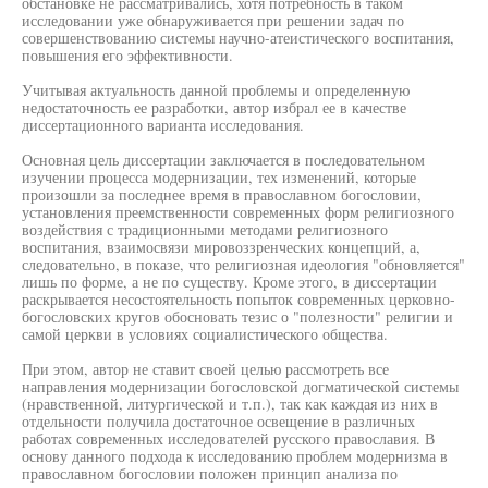
обстановке не рассматривались, хотя потребность в таком
исследовании уже обнаруживается при решении задач по
совершенствованию системы научно-атеистического воспитания,
повышения его эффективности.
Учитывая актуальность данной проблемы и определенную
недостаточность ее разработки, автор избрал ее в качестве
диссертационного варианта исследования.
Основная цель диссертации заключается в последовательном
изучении процесса модернизации, тех изменений, которые
произошли за последнее время в православном богословии,
установления преемственности современных форм религиозного
воздействия с традиционными методами религиозного
воспитания, взаимосвязи мировоззренческих концепций, а,
следовательно, в показе, что религиозная идеология "обновляется"
лишь по форме, а не по существу. Кроме этого, в диссертации
раскрывается несостоятельность попыток современных церковно-
богословских кругов обосновать тезис о "полезности" религии и
самой церкви в условиях социалистического общества.
При этом, автор не ставит своей целью рассмотреть все
направления модернизации богословской догматической системы
(нравственной, литургической и т.п.), так как каждая из них в
отдельности получила достаточное освещение в различных
работах современных исследователей русского православия. В
основу данного подхода к исследованию проблем модернизма в
православном богословии положен принцип анализа по