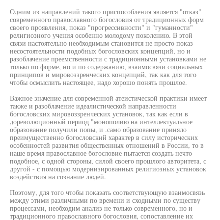
Одним из направлений такого приспособления является "отказ"
современного православного богословия от традиционных форм
своего проявления, показ "прогрессивности" и "гуманности"
религиозного учения особенно молодому поколению. В этой
связи настоятельно необходимым становится не просто показ
несостоятельности подобных богословских концепций, но и
разоблачение преемственности с традиционными установками не
только по форме, но и по содержанию, взаимосвязи социальных
принципов и мировоззренческих концепций, так как для того
чтобы осмыслить настоящее, надо хорошо понять прошлое.
Важное значение для современной атеистической практики имеет
также и разоблачение идеалистической направленности
богословских мировоззренческих установок, так как если в
дореволюционный период "монополию на интеллектуальное
образование получили попы, и .само образование приняло
преимущественно богословский характер в силу исторических
особенностей развития общественных отношений в России, то в
наше время православное богословие пытается создать нечто
подобное, с одной стороны, силой своего прошлого авторитета, с
другой - с помощью модернизированных религиозных установок
воздействия на сознание людей.
Поэтому, для того чтобы показать соответствующую взаимосвязь
между этими различными по времени и сходными по существу
процессами, необходим анализ не только современного, но и
традиционного православного богословия, сопоставление их