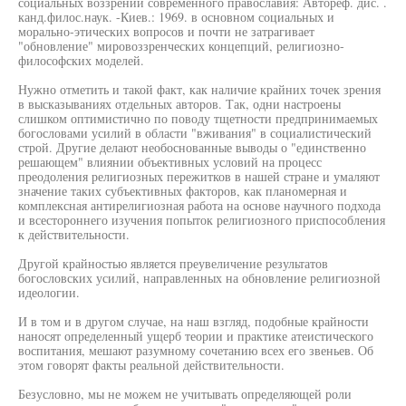
социальных воззрений современного православия: Автореф. дис. .
канд.филос.наук. -Киев.: 1969. в основном социальных и
морально-этических вопросов и почти не затрагивает
"обновление" мировоззренческих концепций, религиозно-
философских моделей.
Нужно отметить и такой факт, как наличие крайних точек зрения
в высказываниях отдельных авторов. Так, одни настроены
слишком оптимистично по поводу тщетности предпринимаемых
богословами усилий в области "вживания" в социалистический
строй. Другие делают необоснованные выводы о "единственно
решающем" влиянии объективных условий на процесс
преодоления религиозных пережитков в нашей стране и умаляют
значение таких субъективных факторов, как планомерная и
комплексная антирелигиозная работа на основе научного подхода
и всестороннего изучения попыток религиозного приспособления
к действительности.
Другой крайностью является преувеличение результатов
богословских усилий, направленных на обновление религиозной
идеологии.
И в том и в другом случае, на наш взгляд, подобные крайности
наносят определенный ущерб теории и практике атеистического
воспитания, мешают разумному сочетанию всех его звеньев. Об
этом говорят факты реальной действительности.
Безусловно, мы не можем не учитывать определяющей роли