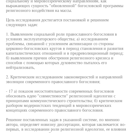
социальному и мировоззренческому направлениям, как
выражающих сущность "обновленной" богословской программы
религиозного воздействия на массы.
Цель исследования достигается постановкой и решением
следующих задач:
1. Выявлением социальной роли православного богословия в
условиях эксплуататорского общества; а) исследованием
проблемы, связанной с усилением активизации со стороны
церковно-богословских кругов в период становления и развития
капиталистических отношений и в предреволюционный период;
б) выявлением причин обострения религиозного кризиса и
способов с помощью которых духовенство пыталось его
нейтрализовать,
2. Критическим исследованием закономерностей и направлений
эволюции современного православного богословия;
- 17 а) показом несостоятельности современных богословов
обосновать идею "совместимости" религиозной идеологии с
принципами коммунистического строительства; б) критическим
разбором модернистских тенденций в мировоззренческих
концепциях современного православного богословия.
Решение поставленных задач в указанной системе, по мнению
автора, определяет новизну диссертации, которая заключается: во-
первых, в исследовании роли религиозной идеологии, ее влияния