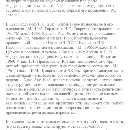
подвергают уже более глубокому анализу процессы
модернизации. Значительно большее внимание уделяется его
сущности, критическим оценкам, формам его проявления. Ряд
авторов
I. См.: Гордиенко Н.С. и др. Современное православие и его
идеология. -М.: 1963; Гордиенко Н.С. Современное православие.
-М.: "Мысль", 1968; Краснов А.Д. Коммунизм и православие.
-Йошкар-Ола. Марикнигоиздат: 1966; Критика идеологии
православной церкви. Изд-во АН СССР; Курочкин П.К.
Идеология современного православия. - М.: 1965; Михеев И.А.
Церковь в прошлом и теперь. - Казань: 1962; Мухин А.Н. О
модернистских тенденциях в русском православии. - Владимир.:
1969; Уткин Г.Т. Православие. Краткий исторический очерк
русской православной церкви и ее современное состояние. -М.:
1961; Ушаков В.М. Православие и XX век. Критика модернизма и
фальсификаций в идеологии современной русской православной
церкви. - Алма-Ата: 1968. делают попытки раскрыть внутреннюю
структуру механизмов, влияющих на обыденное религиозное
сознание, на социальную и политическую активность религиозно
настроенной части населения нашей страны. Особенно важным
моментом этих исследований, на наш взгляд, является
взаимосвязь с повышением эффективности научно-атеистического
воспитания, со всем комплексом вопросов, связанных с
преодолением религиозных пережитков.
Несомненным положительным моментом этих работ является и то,
что авторы не только анализируют мотивы церковного