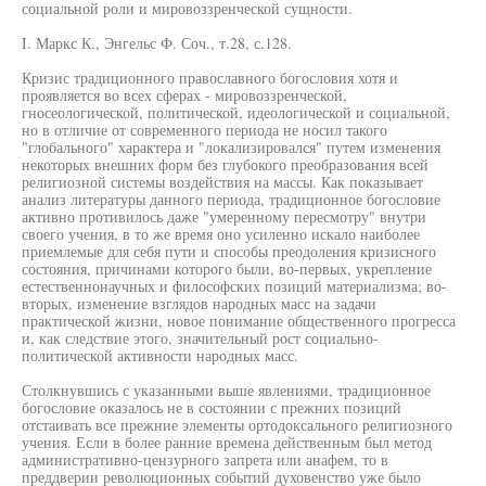
социальной роли и мировоззренческой сущности.
I. Маркс К., Энгельс Ф. Соч., т.28, с.128.
Кризис традиционного православного богословия хотя и
проявляется во всех сферах - мировоззренческой,
гносеологической, политической, идеологической и социальной,
но в отличие от современного периода не носил такого
"глобального" характера и "локализировался" путем изменения
некоторых внешних форм без глубокого преобразования всей
религиозной системы воздействия на массы. Как показывает
анализ литературы данного периода, традиционное богословие
активно противилось даже "умеренному пересмотру" внутри
своего учения, в то же время оно усиленно искало наиболее
приемлемые для себя пути и способы преодоления кризисного
состояния, причинами которого были, во-первых, укрепление
естественнонаучных и философских позиций материализма; во-
вторых, изменение взглядов народных масс на задачи
практической жизни, новое понимание общественного прогресса
и, как следствие этого, значительный рост социально-
политической активности народных масс.
Столкнувшись с указанными выше явлениями, традиционное
богословие оказалось не в состоянии с прежних позиций
отстаивать все прежние элементы ортодоксального религиозного
учения. Если в более ранние времена действенным был метод
административно-цензурного запрета или анафем, то в
преддверии революционных событий духовенство уже было