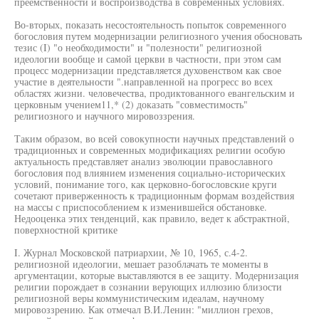
преемственности и воспроизводства в современных условиях.
Во-вторых, показать несостоятельность попыток современного
богословия путем модернизации религиозного учения обосновать
тезис (I) "о необходимости" и "полезности" религиозной
идеологии вообще и самой церкви в частности, при этом сам
процесс модернизации представляется духовенством как свое
участие в деятельности ".направленной на прогресс во всех
областях жизни. человечества, продиктованного евангельским и
церковным учением11,* (2) доказать "совместимость"
религиозного и научного мировоззрения.
Таким образом, во всей совокупности научных представлений о
традиционных и современных модификациях религии особую
актуальность представляет анализ эволюции православного
богословия под влиянием изменения социально-исторических
условий, понимание того, как церковно-богословские круги
сочетают приверженность к традиционным формам воздействия
на массы с приспособлением к изменившейся обстановке.
Недооценка этих тенденций, как правило, ведет к абстрактной,
поверхностной критике
I. Журнал Московской патриархии, № 10, 1965, с.4-2.
религиозной идеологии, мешает разоблачать те моменты в
аргументации, которые выставляются в ее защиту. Модернизация
религии порождает в сознании верующих иллюзию близости
религиозной веры коммунистическим идеалам, научному
мировоззрению. Как отмечал В.И.Ленин: "миллион грехов,