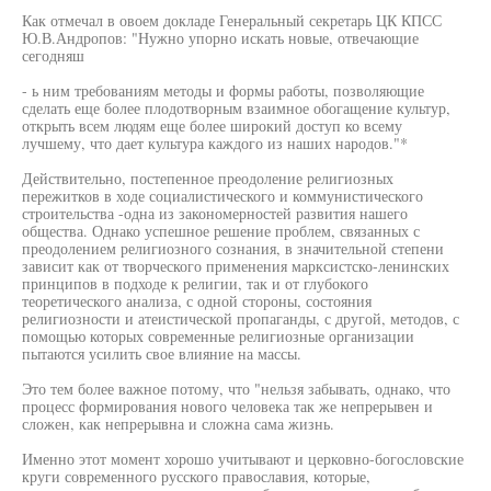
Как отмечал в овоем докладе Генеральный секретарь ЦК КПСС
Ю.В.Андропов: "Нужно упорно искать новые, отвечающие
сегодняш
- ь ним требованиям методы и формы работы, позволяющие
сделать еще более плодотворным взаимное обогащение культур,
открыть всем людям еще более широкий доступ ко всему
лучшему, что дает культура каждого из наших народов."*
Действительно, постепенное преодоление религиозных
пережитков в ходе социалистического и коммунистического
строительства -одна из закономерностей развития нашего
общества. Однако успешное решение проблем, связанных с
преодолением религиозного сознания, в значительной степени
зависит как от творческого применения марксистско-ленинских
принципов в подходе к религии, так и от глубокого
теоретического анализа, с одной стороны, состояния
религиозности и атеистической пропаганды, с другой, методов, с
помощью которых современные религиозные организации
пытаются усилить свое влияние на массы.
Это тем более важное потому, что "нельзя забывать, однако, что
процесс формирования нового человека так же непрерывен и
сложен, как непрерывна и сложна сама жизнь.
Именно этот момент хорошо учитывают и церковно-богословские
круги современного русского православия, которые,