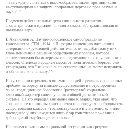
".вынуждено считаться с высокообразованными противниками,
выступающими на защиту .поправных церковью прав разума и
науки".*
Подменяя действительные цели социального развития
эгоцентрическим идеалом "личного спасения", традиционализм
навязывая веру
I. Аквилонов А. Научно-богословское самооправдание
христианства. СПб., 1914, с.II. ющиы концепцию пассивного
созерцания окружающей действительности, вырабатывая у них
такое понимание решения общественных проблем, которое
соответствовало бы интересам господствующих эксплуататорских
классов. Отвлекая народные массы от политической борьбы, оно
утверждало, что ".никакие силы естественные не могут исправить
и обновить жизнь нашу."^
Искусственно переключая внимание людей с реальных жизненных
проблем на борьбу за мнимое существование в потустороннем
мире, традиционное богословие "растворяло" социально-
классовый характер своего учения в общей догматической
системе. На это обращал внимание еще К.Маркс, указывая, что
"социальные принципы христианства проповедуют необходимость
существования классов - господствующего и угнетенного, и для
последнего у них находится лишь блар гочестивое пожелание,
дабы первый ему благодетельствовал."
Используя механизмы социальной регуляции как средство