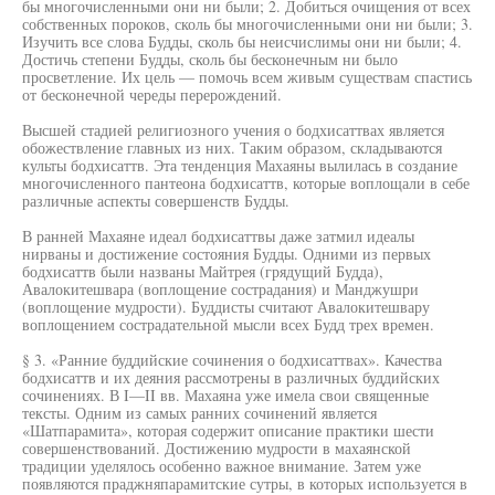
бы многочисленными они ни были; 2. Добиться очищения от всех
собственных пороков, сколь бы многочисленными они ни были; 3.
Изучить все слова Будды, сколь бы неисчислимы они ни были; 4.
Достичь степени Будды, сколь бы бесконечным ни было
просветление. Их цель — помочь всем живым существам спастись
от бесконечной череды перерождений.
Высшей стадией религиозного учения о бодхисаттвах является
обожествление главных из них. Таким образом, складываются
культы бодхисаттв. Эта тенденция Махаяны вылилась в создание
многочисленного пантеона бодхисаттв, которые воплощали в себе
различные аспекты совершенств Будды.
В ранней Махаяне идеал бодхисаттвы даже затмил идеалы
нирваны и достижение состояния Будды. Одними из первых
бодхисаттв были названы Майтрея (грядущий Будда),
Авалокитешвара (воплощение сострадания) и Манджушри
(воплощение мудрости). Буддисты считают Авалокитешвару
воплощением сострадательной мысли всех Будд трех времен.
§ 3. «Ранние буддийские сочинения о бодхисаттвах». Качества
бодхисаттв и их деяния рассмотрены в различных буддийских
сочинениях. В I—II вв. Махаяна уже имела свои священные
тексты. Одним из самых ранних сочинений является
«Шатпарамита», которая содержит описание практики шести
совершенствований. Достижению мудрости в махаянской
традиции уделялось особенно важное внимание. Затем уже
появляются праджняпарамитские сутры, в которых используется в