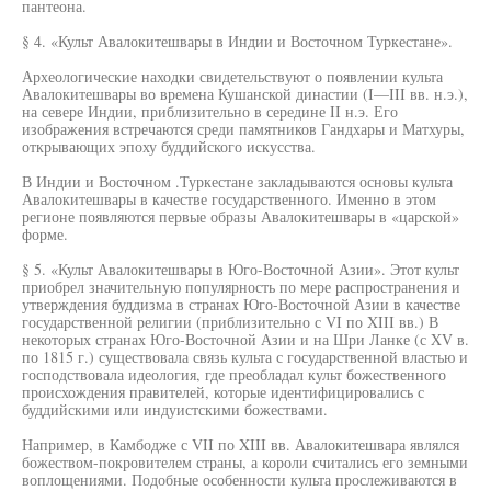
пантеона.
§ 4. «Культ Авалокитешвары в Индии и Восточном Туркестане».
Археологические находки свидетельствуют о появлении культа
Авалокитешвары во времена Кушанской династии (I—III вв. н.э.),
на севере Индии, приблизительно в середине II н.э. Его
изображения встречаются среди памятников Гандхары и Матхуры,
открывающих эпоху буддийского искусства.
В Индии и Восточном .Туркестане закладываются основы культа
Авалокитешвары в качестве государственного. Именно в этом
регионе появляются первые образы Авалокитешвары в «царской»
форме.
§ 5. «Культ Авалокитешвары в Юго-Восточной Азии». Этот культ
приобрел значительную популярность по мере распространения и
утверждения буддизма в странах Юго-Восточной Азии в качестве
государственной религии (приблизительно с VI по XIII вв.) В
некоторых странах Юго-Восточной Азии и на Шри Ланке (с XV в.
по 1815 г.) существовала связь культа с государственной властью и
господствовала идеология, где преобладал культ божественного
происхождения правителей, которые идентифицировались с
буддийскими или индуистскими божествами.
Например, в Камбодже с VII по XIII вв. Авалокитешвара являлся
божеством-покровителем страны, а короли считались его земными
воплощениями. Подобные особенности культа прослеживаются в