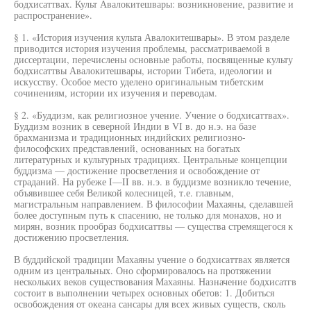
бодхисаттвах. Культ Авалокитешвары: возникновение, развитие и
распространение».
§ 1. «История изучения культа Авалокитешвары». В этом разделе
приводится история изучения проблемы, рассматриваемой в
диссертации, перечислены основные работы, посвященные культу
бодхисаттвы Авалокитешвары, истории Тибета, идеологии и
искусству. Особое место уделено оригинальным тибетским
сочинениям, истории их изучения и переводам.
§ 2. «Буддизм, как религиозное учение. Учение о бодхисаттвах».
Буддизм возник в северной Индии в VI в. до н.э. на базе
брахманизма и традиционных индийских религиозно-
философских представлений, основанных на богатых
литературных и культурных традициях. Центральные концепции
буддизма — достижение просветления и освобождение от
страданий. На рубеже I—II вв. н.э. в буддизме возникло течение,
объявившее себя Великой колесницей, т.е. главным,
магистральным направлением. В философии Махаяны, сделавшей
более доступным путь к спасению, не только для монахов, но и
мирян, возник прообраз бодхисаттвы — существа стремящегося к
достижению просветления.
В буддийской традиции Махаяны учение о бодхисаттвах является
одним из центральных. Оно сформировалось на протяжении
нескольких веков существования Махаяны. Назначение бодхисатгв
состоит в выполнении четырех основных обетов: 1. Добиться
освобождения от океана сансары для всех живых существ, сколь