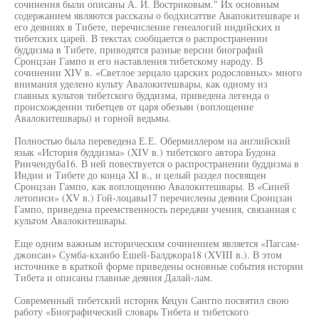
сочинения были описаны А. И. Востриковым." Их основным
содержанием являются рассказы о бодхисаттве Авапокитешваре и
его деяниях в Тибете, перечисление генеалогий индийских и
тибетских царей. В текстах сообщается о распространении
буддизма в Тибете, приводятся разные версии биографий
Сронцзан Гампо и его наставления тибетскому народу. В
сочинении XIV в. «Светлое зерцало царских родословных» много
внимания уделено культу Авалокитешвары, как одному из
главных культов тибетского буддизма, приведена легенда о
происхождении тибетцев от царя обезьян (воплощение
Авалокитешвары) и горной ведьмы.
Полностью была переведена Е.Е. Обермиллером на английский
язык «История буддизма» (XIV в.) тибетского автора Будона
Ринчендуба16. В ней повествуется о распространении буддизма в
Индии и Тибете до конца XI в., и целый раздел посвящен
Сронцзан Гампо, как воплощению Авалокитешвары. В «Синей
летописи» (XV в.) Гой-лоцавы17 перечислены деяния Сронцзан
Гампо, приведена преемственность передачи учения, связанная с
культом Авалокитешвары.
Еще одним важным историческим сочинением является «Пагсам-
джонсан» Сумба-кханбо Ешей-Балджора18 (XVIII в.). В этом
источнике в краткой форме приведены основные события истории
Тибета и описаны главные деяния Далай-лам.
Современный тибетский историк Кецун Сангпо посвятил свою
работу «Биографический словарь Тибета и тибетского