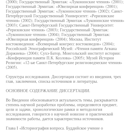
(2000); Государственный Эрмитаж: «Луконинские чтения» (2001);
Государственный Эрмитаж: «Ювелирная конференция» (2001);
Государственный Эрмитаж: «Луконинские чтения» (2002); Санкт-
Петербургский Государственный Университет: «Рериховские
чтения» (2002); Государственный Эрмитаж «Луконинские чтения»
(2003); Санкт-Петербургский Государственный Университет:
«Рериховские чтения» (2003); Государственный Эрмитаж:
«Луконинские чтения» (2004); Государственный Эрмитаж:
«Ювелирная конференция» (2004); Москва, Институт
востоковедения: «Всемирный конгресс востоковедов» (2004);
Российский Этнографический Музей: «Чтения памяти Агвана
Доржиева» (2004); Сухэ-Батор, Монгольский институт истории:
«Конференция памяти П.К. Козлова» (2005); Музей Истории
Религии: «12-ые Санкт-Петербургские религиоведческие чтения»
(2005).
Структура исследования. Диссертация состоит из введения, трех
глав, заключения, списка источников и литературы.
ОСНОВНОЕ СОДЕРЖАНИЕ ДИССЕРТАЦИИ.
Во Введении обосновывается актуальность темы, раскрывается
степень научной разработки проблемы, определяются предмет,
цели и задачи, хронологические рамки и методология
исследования, говорится о научной новизне и практической
значимости работы, дается характеристика источников.
Глава I «Историография вопроса. Буддийское учение о