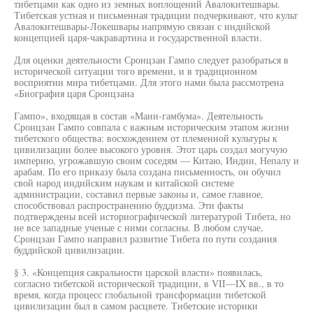
тибетцами как одно из земных воплощений Авалокитешвары.
Тибетская устная и письменная традиции подчеркивают, что культ
Авалокитешвары-Локешвары напрямую связан с индийской
концепцией царя-чакравартина и государственной власти.
Для оценки деятельности Сронцзан Гампо следует разобраться в
исторической ситуации того времени, и в традиционном
восприятии мира тибетцами. Для этого нами была рассмотрена
«Биография царя Сронцзана
Гампо», входящая в состав «Мани-гамбума». Деятельность
Сронцзан Гампо совпала с важным историческим этапом жизни
тибетского общества: восхождением от племенной культуры к
цивилизации более высокого уровня. Этот царь создал могучую
империю, угрожавшую своим соседям — Китаю, Индии, Непалу и
арабам. По его приказу была создана письменность, он обучил
свой народ индийским наукам и китайской системе
администрации, составил первые законы и, самое главное,
способствовал распространению буддизма. Эти факты
подтверждены всей историографической литературой Тибета, но
не все западные ученые с ними согласны. В любом случае,
Сронцзан Гампо направил развитие Тибета по пути создания
буддийской цивилизации.
§ 3. «Концепция сакральности царской власти» появилась,
согласно тибетской исторической традиции, в VII—IX вв., в то
время, когда процесс глобальной трансформации тибетской
цивилизации был в самом расцвете. Тибетские историки