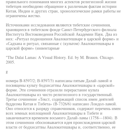
правильного понимания многих аспектов религиозной жизни
тибетцев необходимо обращение к различным фактам истории
Китая, Индии и других стран, хронологические рамки работы не
ограничены жестко.
Источниками исследования являются тибетские сочинения,
хранящиеся в тибетском фонде Санкт-Петербургского филиала
Института Востоковедения Российской Академии Наук. Два из
них: «Ритуал подношения Авалокитешваре в царской форме» и
«Садхана и ритуал, связанные с (культом) Авалокитешвары в
царской форме» (инвентарные
"The Dalai Lamas: A Visual History. Ed. by M. Brauen. Chicago.
2005.
g
номера B-8597/2; В-8597/3) написаны пятым Далай-ламой и
посвящены культу бодхисаттвы Авалокитешвары в «царской»
форме. Эти сочинения отразили перерастание культа
Авалокитешвары из чисто религиозного в государственный.
Третье сочинение «Текст, содержащий список имен деятелей
буддизма Китая и Тибета» (В-7326/6) написано Лондол-ламой.
Оно относится к разряду справочников, содержит перечень имен
всех земных воплощений Авалокитешвары в Тибете и
заканчивается временем восьмого Далай-ламы (1758—1804). В
этом сочинении обосновывается идея происхождения царской
власти от бодхисаттвы Авалокитешвары и, соответственно, ее