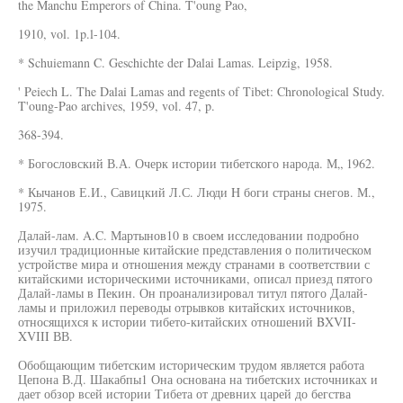
the Manchu Emperors of China. T'oung Pao,
1910, vol. 1p.l-104.
* Schuiemann C. Geschichte der Dalai Lamas. Leipzig, 1958.
' Peiech L. The Dalai Lamas and regents of Tibet: Chronological Study.
T'oung-Pao archives, 1959, vol. 47, p.
368-394.
* Богословский В.А. Очерк истории тибетского народа. М„ 1962.
* Кычанов Е.И., Савицкий Л.С. Люди H боги страны снегов. М.,
1975.
Далай-лам. A.C. Мартынов10 в своем исследовании подробно
изучил традиционные китайские представления о политическом
устройстве мира и отношения между странами в соответствии с
китайскими историческими источниками, описал приезд пятого
Далай-ламы в Пекин. Он проанализировал титул пятого Далай-
ламы и приложил переводы отрывков китайских источников,
относящихся к истории тибето-китайских отношений BXVII-
XVIII ВВ.
Обобщающим тибетским историческим трудом является работа
Цепона В.Д. Шакабпы1 Она основана на тибетских источниках и
дает обзор всей истории Тибета от древних царей до бегства