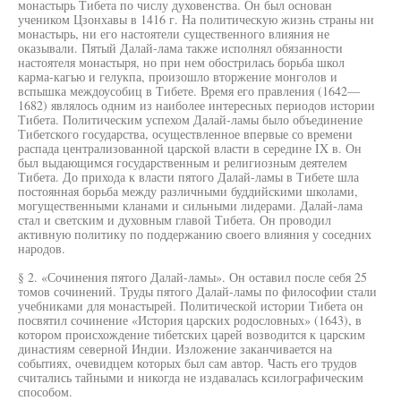
монастырь Тибета по числу духовенства. Он был основан
учеником Цзонхавы в 1416 г. На политическую жизнь страны ни
монастырь, ни его настоятели существенного влияния не
оказывали. Пятый Далай-лама также исполнял обязанности
настоятеля монастыря, но при нем обострилась борьба школ
карма-кагью и гелукпа, произошло вторжение монголов и
вспышка междоусобиц в Тибете. Время его правления (1642—
1682) являлось одним из наиболее интересных периодов истории
Тибета. Политическим успехом Далай-ламы было объединение
Тибетского государства, осуществленное впервые со времени
распада централизованной царской власти в середине IX в. Он
был выдающимся государственным и религиозным деятелем
Тибета. До прихода к власти пятого Далай-ламы в Тибете шла
постоянная борьба между различными буддийскими школами,
могущественными кланами и сильными лидерами. Далай-лама
стал и светским и духовным главой Тибета. Он проводил
активную политику по поддержанию своего влияния у соседних
народов.
§ 2. «Сочинения пятого Далай-ламы». Он оставил после себя 25
томов сочинений. Труды пятого Далай-ламы по философии стали
учебниками для монастырей. Политической истории Тибета он
посвятил сочинение «История царских родословных» (1643), в
котором происхождение тибетских царей возводится к царским
династиям северной Индии. Изложение заканчивается на
событиях, очевидцем которых был сам автор. Часть его трудов
считались тайными и никогда не издавалась ксилографическим
способом.