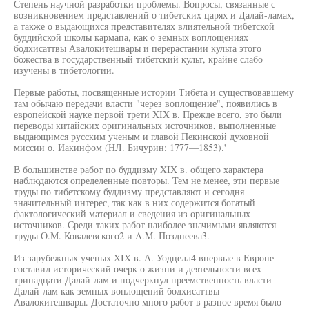
Степень научной разработки проблемы. Вопросы, связанные с
возникновением представлений о тибетских царях и Далай-ламах,
а также о выдающихся представителях влиятельной тибетской
буддийской школы кармапа, как о земных воплощениях
бодхисаттвы Авалокитешвары и перерастании культа этого
божества в государственный тибетский культ, крайне слабо
изучены в тибетологии.
Первые работы, посвященные истории Тибета и существовавшему
там обычаю передачи власти "через воплощение", появились в
европейской науке первой трети XIX в. Прежде всего, это были
переводы китайских оригинальных источников, выполненные
выдающимся русским ученым и главой Пекинской духовной
миссии о. Иакинфом (НЛ. Бичурин; 1777—1853).'
В большинстве работ по буддизму XIX в. общего характера
наблюдаются определенные повторы. Тем не менее, эти первые
труды по тибетскому буддизму представляют и сегодня
значительный интерес, так как в них содержится богатый
фактологический материал и сведения из оригинальных
источников. Среди таких работ наиболее значимыми являются
труды О.М. Ковалевского2 и A.M. Позднеева3.
Из зарубежных ученых XIX в. А. Уодцелл4 впервые в Европе
составил исторический очерк о жизни и деятельности всех
тринадцати Далай-лам и подчеркнул преемственность власти
Далай-лам как земных воплощений бодхисаттвы
Авалокитешвары. Достаточно много работ в разное время было