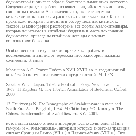
бодхисаттвой и описала образы божества в памятниках искусства.
Следующие разделы работы посвящены индийским сочинениям,
связанным с культом Авалокитешвары, их переводам на
китайский язык, вопросам распространения буддизма в Китае и
практикам, истории написания и обзору местных китайских
текстов. В монографии рассмотрены все формы Авалокитешвары,
которые почитаются в китайском буддизме и места поклонения
бодхисаттве, приведены китайские легенды о земных
воплощениях божества.
Особое место при изучении исторических проблем в
востоковедении занимают переводы тибетских оригинальных
сочинений. К таким
Мартынов A.C. Статус Тибета в XVII-XVIII вв. в традиционной
китайской системе политических представлений. М.,1978.
Sakabpa W,D. Tsepon. Tibet, a Political History. New Haven - L.,
1967. 11 Kapstein M. The Tibetan Assimilation of Buddhism. Oxford,
2000.
13 Chutiwongs N. The Iconography of Avalokitesvara in mainland
South East Asia, Bangkok, 1984. M ChOn-fang YO. Kuan-yin. The
Chinese transformation of Avalokitesvara. NY., 2001.
источникам можно отнести апокрифические сочинения «Мани-
гамбум» и «Гачем-гаколма», авторами которых тибетская традиция
считает Сронцзан Гампо (VII в.) и Падмасамбхаву (VIII в.). Эти