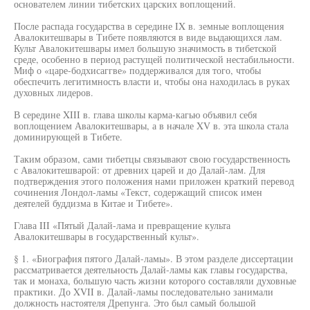
основателем линии тибетских царских воплощений.
После распада государства в середине IX в. земные воплощения
Авалокитешвары в Тибете появляются в виде выдающихся лам.
Культ Авалокитешвары имел большую значимость в тибетской
среде, особенно в период растущей политической нестабильности.
Миф о «царе-бодхисаггве» поддерживался для того, чтобы
обеспечить легитимность власти и, чтобы она находилась в руках
духовных лидеров.
В середине XIII в. глава школы карма-кагью объявил себя
воплощением Авалокитешвары, а в начале XV в. эта школа стала
доминирующей в Тибете.
Таким образом, сами тибетцы связывают свою государственность
с Авалокитешварой: от древних царей и до Далай-лам. Для
подтверждения этого положения нами приложен краткий перевод
сочинения Лондол-ламы «Текст, содержащий список имен
деятелей буддизма в Китае и Тибете».
Глава III «Пятый Далай-лама и превращение культа
Авалокитешвары в государственный культ».
§ 1. «Биография пятого Далай-ламы». В этом разделе диссертации
рассматривается деятельность Далай-ламы как главы государства,
так и монаха, большую часть жизни которого составляли духовные
практики. До XVII в. Далай-ламы последовательно занимали
должность настоятеля Дрепунга. Это был самый большой