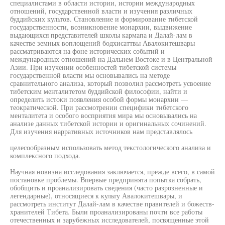
специалистами в области истории, истории международных
отношений, государственной власти и изучения различных
буддийских культов. Становление и формирование тибетской
государственности, возникновение монархии, выдвижение
выдающихся представителей школы кармапа и Далай-лам в
качестве земных воплощений бодхисаттвы Авалокитешвары
рассматриваются на фоне исторических событий и
международных отношений на Дальнем Востоке и в Центральной
Азии. При изучении особенностей тибетской системы
государственной власти мы основывались на методе
сравнительного анализа, который позволил рассмотреть усвоение
тибетским менталитетом буддийской философии, найти и
определить истоки появления особой формы монархии —
теократической. При рассмотрении специфики тибетского
менталитета и особого восприятия мира мы основывались на
анализе данных тибетской истории и оригинальных сочинений.
Для изучения нарративных источников нам представлялось
целесообразным использовать метод текстологического анализа и
комплексного подхода.
Научная новизна исследования заключается, прежде всего, в самой
постановке проблемы. Впервые предпринята попытка собрать,
обобщить и проанализировать сведения (часто разрозненные и
легендарные), относящиеся к культу Авалокитешвары, и
рассмотреть институт Далай-лам в качестве правителей и божеств-
хранителей Тибета. Были проанализированы почти все работы
отечественных и зарубежных исследователей, посвященные этой