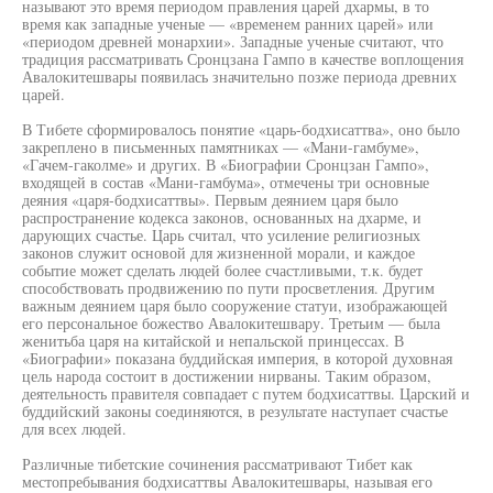
называют это время периодом правления царей дхармы, в то
время как западные ученые — «временем ранних царей» или
«периодом древней монархии». Западные ученые считают, что
традиция рассматривать Сронцзана Гампо в качестве воплощения
Авалокитешвары появилась значительно позже периода древних
царей.
В Тибете сформировалось понятие «царь-бодхисаттва», оно было
закреплено в письменных памятниках — «Мани-гамбуме»,
«Гачем-гаколме» и других. В «Биографии Сронцзан Гампо»,
входящей в состав «Мани-гамбума», отмечены три основные
деяния «царя-бодхисаттвы». Первым деянием царя было
распространение кодекса законов, основанных на дхарме, и
дарующих счастье. Царь считал, что усиление религиозных
законов служит основой для жизненной морали, и каждое
событие может сделать людей более счастливыми, т.к. будет
способствовать продвижению по пути просветления. Другим
важным деянием царя было сооружение статуи, изображающей
его персональное божество Авалокитешвару. Третьим — была
женитьба царя на китайской и непальской принцессах. В
«Биографии» показана буддийская империя, в которой духовная
цель народа состоит в достижении нирваны. Таким образом,
деятельность правителя совпадает с путем бодхисаттвы. Царский и
буддийский законы соединяются, в результате наступает счастье
для всех людей.
Различные тибетские сочинения рассматривают Тибет как
местопребывания бодхисаттвы Авалокитешвары, называя его