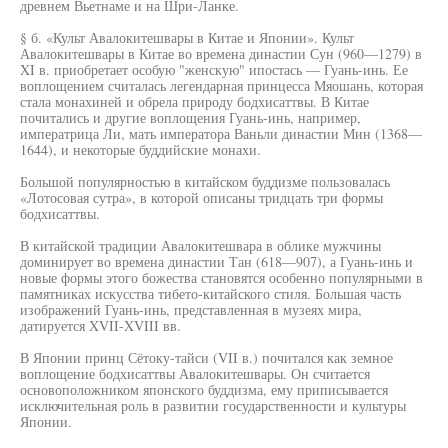
древнем Вьетнаме и на Шри-Ланке.
§ б. «Культ Авалокитешвары в Китае и Японии». Культ
Авалокитешвары в Китае во времена династии Сун (960—1279) в
XI в. приобретает особую "женскую" ипостась — Гуань-инь. Ее
воплощением считалась легендарная принцесса Мяошань, которая
стала монахиней и обрела природу бодхисаттвы. В Китае
почитались и другие воплощения Гуань-инь, например,
императрица Ли, мать императора Ваньли династии Мин (1368—
1644), и некоторые буддийские монахи.
Большой популярностью в китайском буддизме пользовалась
«Лотосовая сутра», в которой описаны тридцать три формы
бодхисаттвы.
В китайской традиции Авалокитешвара в облике мужчины
доминирует во времена династии Тан (618—907), а Гуань-инь и
новые формы этого божества становятся особенно популярными в
памятниках искусства тибето-китайского стиля. Большая часть
изображений Гуань-инь, представленная в музеях мира,
датируется XVII-XVIII вв.
В Японии принц Сётоку-тайси (VII в.) почитался как земное
воплощение бодхисаттвы Авалокитешвары. Он считается
основоположником японского буддизма, ему приписывается
исключительная роль в развитии государственности и культуры
Японии.