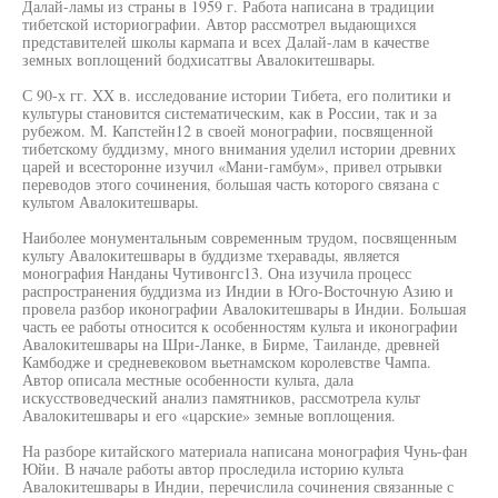
Далай-ламы из страны в 1959 г. Работа написана в традиции
тибетской историографии. Автор рассмотрел выдающихся
представителей школы кармапа и всех Далай-лам в качестве
земных воплощений бодхисатгвы Авалокитешвары.
С 90-х гг. XX в. исследование истории Тибета, его политики и
культуры становится систематическим, как в России, так и за
рубежом. М. Капстейн12 в своей монографии, посвященной
тибетскому буддизму, много внимания уделил истории древних
царей и всесторонне изучил «Мани-гамбум», привел отрывки
переводов этого сочинения, большая часть которого связана с
культом Авалокитешвары.
Наиболее монументальным современным трудом, посвященным
культу Авалокитешвары в буддизме тхеравады, является
монография Нанданы Чутивонгс13. Она изучила процесс
распространения буддизма из Индии в Юго-Восточную Азию и
провела разбор иконографии Авалокитешвары в Индии. Большая
часть ее работы относится к особенностям культа и иконографии
Авалокитешвары на Шри-Ланке, в Бирме, Таиланде, древней
Камбодже и средневековом вьетнамском королевстве Чампа.
Автор описала местные особенности культа, дала
искусствоведческий анализ памятников, рассмотрела культ
Авалокитешвары и его «царские» земные воплощения.
На разборе китайского материала написана монография Чунь-фан
Юйи. В начале работы автор проследила историю культа
Авалокитешвары в Индии, перечислила сочинения связанные с