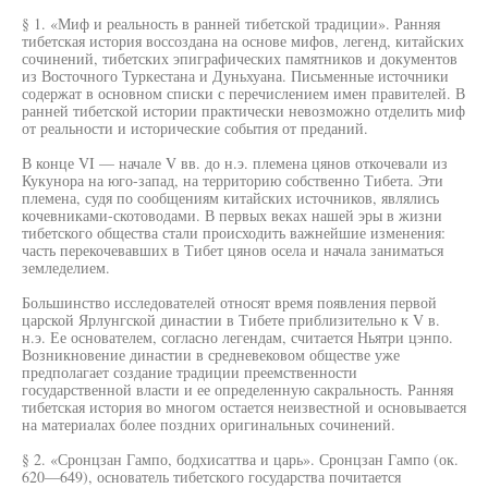
§ 1. «Миф и реальность в ранней тибетской традиции». Ранняя
тибетская история воссоздана на основе мифов, легенд, китайских
сочинений, тибетских эпиграфических памятников и документов
из Восточного Туркестана и Дуньхуана. Письменные источники
содержат в основном списки с перечислением имен правителей. В
ранней тибетской истории практически невозможно отделить миф
от реальности и исторические события от преданий.
В конце VI — начале V вв. до н.э. племена цянов откочевали из
Кукунора на юго-запад, на территорию собственно Тибета. Эти
племена, судя по сообщениям китайских источников, являлись
кочевниками-скотоводами. В первых веках нашей эры в жизни
тибетского общества стали происходить важнейшие изменения:
часть перекочевавших в Тибет цянов осела и начала заниматься
земледелием.
Большинство исследователей относят время появления первой
царской Ярлунгской династии в Тибете приблизительно к V в.
н.э. Ее основателем, согласно легендам, считается Ньятри цэнпо.
Возникновение династии в средневековом обществе уже
предполагает создание традиции преемственности
государственной власти и ее определенную сакральность. Ранняя
тибетская история во многом остается неизвестной и основывается
на материалах более поздних оригинальных сочинений.
§ 2. «Сронцзан Гампо, бодхисаттва и царь». Сронцзан Гампо (ок.
620—649), основатель тибетского государства почитается