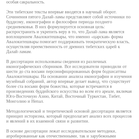
особая сакральность.
Эти тибетские тексты впервые вводятся в научный оборот.
Сочинения пятого Далай-ламы представляют собой источники по
буддизму, иконографии и философии периода позднего
средневековья. В них формулируется основная цель:
распространить и укрепить веру в то, что Далай-лама является
воплощением Авалокитешвары, что именно «царская» форма
Авалокитешвары помогает поддерживать теократическую власть,
осуществляя преемственность от древних тибетских царей к
Далай-ламам.
В диссертации использованы сведения из различных
иконографических сборников. Все исследователи приводили от
шести до ста восьми персонифицированных форм бодхисаттвы
Авалокитешвары. На основании анализа иконографии и изучения
музейный собраний, автор впервые делает вывод, что существует
более ста восьми форм божества, которые встречаются в
произведениях буддийского искусства во всем его ареале, включая
Юго-Восточную Азию, Китай, Восточный Туркестан, Тибет,
Монголию и Непал.
Методологической и теоретической основой диссертации является
принцип историзма, который предполагает анализ всех процессов
и явлений в их взаимной связи и развитии.
В основе диссертации лежат исследовательские методики,
апробированные как отечественными, так и зарубежными