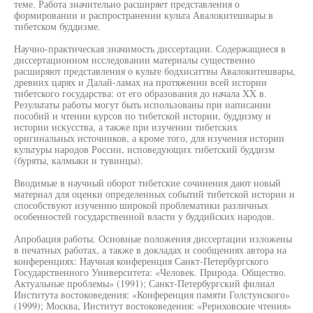
теме. Работа значительно расширяет представления о
формировании и распространении культа Авалокитешвары в
тибетском буддизме.
Научно-практическая значимость диссертации. Содержащиеся в
диссертационном исследовании материалы существенно
расширяют представления о культе бодхисаттвы Авалокитешвары,
древних царях и Далай-ламах на протяжении всей истории
тибетского государства: от его образования до начала XX в.
Результаты работы могут быть использованы при написании
пособий и чтении курсов по тибетской истории, буддизму и
истории искусства, а также при изучении тибетских
оригинальных источников, а кроме того, для изучения истории
культуры народов России, исповедующих тибетский буддизм
(буряты, калмыки и тувинцы).
Вводимые в научный оборот тибетские сочинения дают новый
материал для оценки определенных событий тибетской истории и
способствуют изучению широкой проблематики различных
особенностей государственной власти у буддийских народов.
Апробация работы. Основные положения диссертации изложены
в печатных работах, а также в докладах и сообщениях автора на
конференциях: Научная конференция Санкт-Петербургского
Государственного Университета: «Человек. Природа. Общество.
Актуальные проблемы» (1991); Санкт-Петербургский филиал
Института востоковедения: «Конференция памяти Голстунского»
(1999); Москва, Институт востоковедения: «Рериховские чтения»