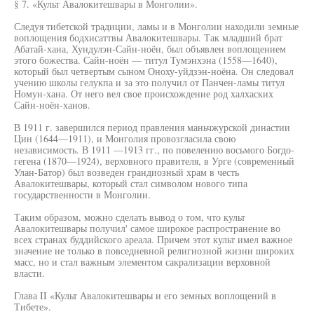
§ 7. «Культ Авалокитешвары в Монголии».
Следуя тибетской традиции, ламы и в Монголии находили земные
воплощения бодхисаттвы Авалокитешвары. Так младший брат
Абатай-хана, Хундулэн-Сайн-ноён, был объявлен воплощением
этого божества. Сайн-ноён — титул Тумэнхэна (1558—1640),
который был четвертым сыном Оноху-уйдзэн-ноёна. Он следовал
учению школы гелукпа и за это получил от Панчен-ламы титул
Номун-хана. От него вел свое происхождение род халхаских
Сайн-ноён-ханов.
В 1911 г. завершился период правления маньчжурской династии
Цин (1644—1911), и Монголия провозгласила свою
независимость. В 1911 —1913 гг., по повелению восьмого Богдо-
гегена (1870—1924), верховного правителя, в Урге (современный
Улан-Батор) был возведен грандиозный храм в честь
Авалокитешвары, который стал символом нового типа
государственности в Монголии.
Таким образом, можно сделать вывод о том, что культ
Авалокитешвары получил' самое широкое распространение во
всех странах буддийского ареала. Причем этот культ имел важное
значение не только в повседневной религиозной жизни широких
масс, но и стал важным элементом сакрализации верховной
власти.
Глава II «Культ Авалокитешвары и его земных воплощений в
Тибете».