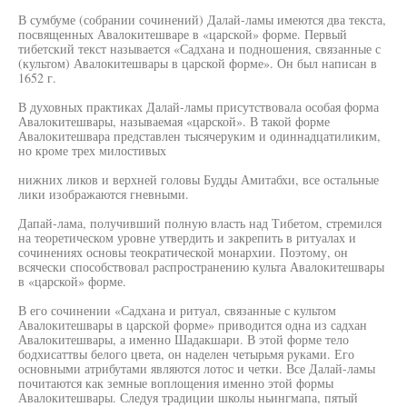
В сумбуме (собрании сочинений) Далай-ламы имеются два текста,
посвященных Авалокитешваре в «царской» форме. Первый
тибетский текст называется «Садхана и подношения, связанные с
(культом) Авалокитешвары в царской форме». Он был написан в
1652 г.
В духовных практиках Далай-ламы присутствовала особая форма
Авалокитешвары, называемая «царской». В такой форме
Авалокитешвара представлен тысячеруким и одиннадцатиликим,
но кроме трех милостивых
нижних ликов и верхней головы Будды Амитабхи, все остальные
лики изображаются гневными.
Дапай-лама, получивший полную власть над Тибетом, стремился
на теоретическом уровне утвердить и закрепить в ритуалах и
сочинениях основы теократической монархии. Поэтому, он
всячески способствовал распространению культа Авалокитешвары
в «царской» форме.
В его сочинении «Садхана и ритуал, связанные с культом
Авалокитешвары в царской форме» приводится одна из садхан
Авалокитешвары, а именно Шадакшари. В этой форме тело
бодхисаттвы белого цвета, он наделен четырьмя руками. Его
основными атрибутами являются лотос и четки. Все Далай-ламы
почитаются как земные воплощения именно этой формы
Авалокитешвары. Следуя традиции школы ньингмапа, пятый