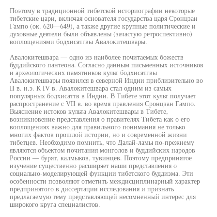
Поэтому в традиционной тибетской историографии некоторые
тибетские цари, включая основателя государства царя Сронцзан
Гампо (ок. 620—649), а также другие крупные политические и
духовные деятели были объявлены (зачастую ретроспективно)
воплощениями бодхисатгвы Авалокитешвары.
Авалокитешвара — одно из наиболее почитаемых божеств
буддийского пантеона. Согласно данным письменных источников
и археологических памятников культ бодхисатгвы
Авалокитешвары появился в северной Индии приблизительно во
II в. н.э. К IV в. Авалокитешвара стал одним из самых
популярных бодхисаттв в Индии. В Тибете этот культ получает
распространение с VII в. во время правления Сронцзан Гампо.
Выяснение истоков культа Авалокитешвары в Тибете,
возникновение представления о правителях Тибета как о его
воплощениях важно для правильного понимания не только
многих фактов прошлой истории, но и современной жизни
тибетцев. Необходимо помнить, что Далай-ламы по-прежнему
являются объектом почитания монголов и буддийских народов
России — бурят, калмыков, тувинцев. Поэтому предпринятое
изучение существенно расширяет наши представления о
социально-моделирующей функции тибетского буддизма. Эти
особенности позволяют отметить междисциплинарный характер
предпринятого в диссертации исследования и признать
предлагаемую тему представляющей несомненный интерес для
широкого круга специалистов.