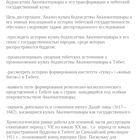
бодхисаттвы Авалокитешвары и его трансформации в тибетский
государственный культ.
Цель диссертации. Анализ культа бодхисаттвы Авалокитешвары и
его земных воплощений в истории тибетской государственности
обусловил следующие задачи диссертационного исследования:
-проследить историю культа бодхисаттвы Авалокитешвары в его
связи с государственностью народов, среди которых
распространился буддизм;
-проанализировать сведения тибетских источников о
проникновении культа бодхисаттвы Авалокитешвары в Тибет;
-рассмотреть историю формирования института «тулку» («живых
богов») в Тибете;
-выявить пути формирования религиозно-космологического
представления о Тибете как о стране, находящейся под особым
покровительством Авалокитешвары;
-оценить деятельность и сочинения пятого Далай-ламы (1617—
1682), касающиеся культа Авалокитешвары как государственного.
Хронологические рамки работы для основной части диссертации
охватывают период с VII по начало XX вв., т.е. период от начала
распространения буддизма в Тибете до Синьхайской революции
1911 г., положившей конец империи Цин. Поскольку для