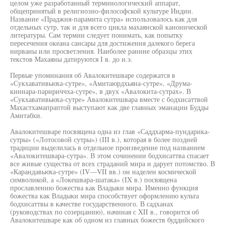
целом уже разработанный терминологический аппарат,
общепринятый в религиозно-философской культуре Индии.
Название «Праджня-парамита сутра» использовалось как для
отдельных сутр, так и для всего цикла махаянской канонической
литературы. Сам термин следует понимать, как попытку
пересечения океана сансары для достижения далекого берега
нирваны или просветления. Наиболее ранние образцы этих
текстов Махаяны датируются I в. до н.э.
Первые упоминания об Авалокитешваре содержатся в
«Сукхавативьюха-сутре», «Амитаюрдхьяна-сутре», «Друма-
киннара-паририччха-сутре», в двух «Авалокита-сутрах». В
«Сукхавативьюха-сутре» Авалокитешвара вместе с бодхисаттвой
Махастхамапраптой выступают как две главных эманации Будды
Амитабхи.
Авалокитешваре посвящена одна из глав «Саддхарма-пундарика-
сутры» («Лотосовой сутры») (III в.), которая в более поздней
традиции выделилась в отдельное произведение под названием
«Авалокитешвара-сутра». В этом сочинении бодхисаттва спасает
все живые существа от всех страданий мира и дарует потомство. В
«Карандавьюха-сутре» (IV—VII вв.) он наделен космической
символикой, а «Локешвара-шатака» (IX в.) посвящена
прославлению божества как Владыки мира. Именно функция
божества как Владыки мира способствует оформлению культа
бодхисаттвы в качестве государственного. В садханах
(руководствах по созерцанию), начиная с XII в., говорится об
Авалокитешваре как об одном из главных божеств буддийского