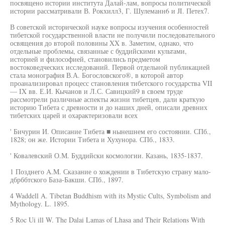
посвящено истории института Далай-лам, вопросы политической
истории рассматривали В. Рокхилл3, Г. Шулеманн6 и JI. Петех7.
В советской исторической науке вопросы изучения особенностей
тибетской государственной власти не получили последовательного
освящения до второй половины XX в. Заметим, однако, что
отдельные проблемы, связанные с буддийскими культами,
историей и философией, становились предметом
востоковедческих исследований. Первой отдельной публикацией
стала монография В.А. Богословского®, в которой автор
проанализировал процесс становления тибетского государства VII
— IX вв. Е.И. Кычанов и Л.С. Савицкий9 в своем труде
рассмотрели различные аспекты жизни тибетцев, дали краткую
историю Тибета с древности и до наших дней, описали древних
тибетских царей и охарактеризовали всех
' Бичурин И. Описание Тибета ■ нынешнем его состоянии. СПб.,
1828; он же. Истории Тибета и Хухунора. СПб., 1833.
' Ковалевский О.М. Буддийски космологии. Казань, 1835-1837.
1 Позднего A.M. Сказание о хождении в Тибетскую страну мало-
дбрббтского База-Бакши. СПб., 1897.
4 Waddell A. Tibetan Buddhism with its Mystic Cults, Symbolism and
Mythology. L. 1895.
5 Roc Ui ill W. The Dalai Lamas of Lhasa and Their Relations With