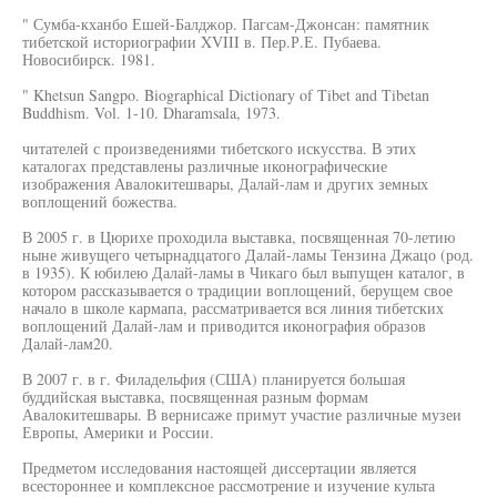
" Сумба-кханбо Ешей-Балджор. Пагсам-Джонсан: памятник
тибетской историографии XVIII в. Пер.Р.Е. Пубаева.
Новосибирск. 1981.
" Khetsun Sangpo. Biographical Dictionary of Tibet and Tibetan
Buddhism. Vol. 1-10. Dharamsala, 1973.
читателей с произведениями тибетского искусства. В этих
каталогах представлены различные иконографические
изображения Авалокитешвары, Далай-лам и других земных
воплощений божества.
В 2005 г. в Цюрихе проходила выставка, посвященная 70-летию
ныне живущего четырнадцатого Далай-ламы Тензина Джацо (род.
в 1935). К юбилею Далай-ламы в Чикаго был выпущен каталог, в
котором рассказывается о традиции воплощений, берущем свое
начало в школе кармапа, рассматривается вся линия тибетских
воплощений Далай-лам и приводится иконография образов
Далай-лам20.
В 2007 г. в г. Филадельфия (США) планируется большая
буддийская выставка, посвященная разным формам
Авалокитешвары. В вернисаже примут участие различные музеи
Европы, Америки и России.
Предметом исследования настоящей диссертации является
всестороннее и комплексное рассмотрение и изучение культа