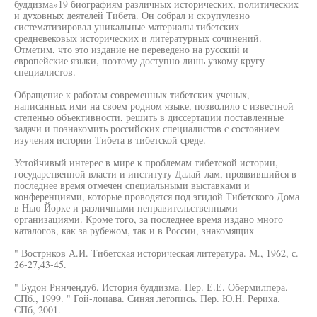
буддизма»19 биографиям различных исторических, политических
и духовных деятелей Тибета. Он собрал и скрупулезно
систематизировал уникальные материалы тибетских
средневековых исторических и литературных сочинений.
Отметим, что это издание не переведено на русский и
европейские языки, поэтому доступно лишь узкому кругу
специалистов.
Обращение к работам современных тибетских ученых,
написанных ими на своем родном языке, позволило с известной
степенью объективности, решить в диссертации поставленные
задачи и познакомить российских специалистов с состоянием
изучения истории Тибета в тибетской среде.
Устойчивый интерес в мире к проблемам тибетской истории,
государственной власти и институту Далай-лам, проявившийся в
последнее время отмечен специальными выставками и
конференциями, которые проводятся под эгидой Тибетского Дома
в Нью-Йорке и различными неправительственными
организациями. Кроме того, за последнее время издано много
каталогов, как за рубежом, так и в России, знакомящих
" Вострнков А.И. Тибетская историческая литература. М., 1962, с.
26-27,43-45.
" Будон Рннчендуб. История буддизма. Пер. Е.Е. Обермилпера.
СПб., 1999. " Гой-лоиава. Синяя летопись. Пер. Ю.Н. Рериха.
СПб, 2001.