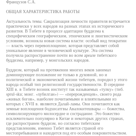
Французов С.А.
ОБЩАЯ ХАРАКТЕРИСТИКА РАБОТЫ
Актуальность темы. Сакрализация личности правителя встречается
практически у всех народов на разных этапах их исторического
развития. В Тибете в процессе адаптации буддизма к
специфическим географическим, этническим и лингвистическим
условиям, возникла новая система власти: особый вид теократии
— власть через перевоплощение, которая представляет собой
уникальное явление в человеческой культуре. Эта система
получила распространение почти во всем ареале тибетского
буддизма, например, у монгольских народов.
Буддизм, который на протяжении многих веков занимал
доминирующее положение не только в духовной, но и
политической и экономической жизни тибетцев, породил у этого
народа особый тип религиозной государственности. В середине
XIII в. в Тибете возник институт так называемых «тулку» (тиб.
sprul-sku; монг. «хубилган») — «перерожденцев», своего рода
«живых богов», наиболее почитаемыми и влиятельными из
которых с XVII в. являются Далай-ламы. Они почитаются как
земные воплощения бодхисатгвы Авалокитешвары — божества,
символизирующего милосердие и сострадание. Это божество
исключительно популярно в Китае и некоторых других странах,
где распространен буддизм, но согласно тибетским
представлениям, именно Тибет является страной его
местопребывания и находится под его особым покровительством.