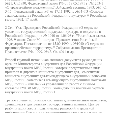
№21. Ст.1930; Федеральный закон РФ от 17.05.1991 г. №1253-1
«О чрезвычайном положении»// Войсковой вестник. 1993. №5. С.
3-15; Федеральный закон РФ от 17.11.1992 г. №34-Ф3 «Основы
законодательства Российской Федерации о культуре» // Российская
газета. 1992. 17 нояб.
2 См.: Указ Президента Российской Федерации «О мерах по
усилению государственной поддержки культуры и искусства в
Российской Федерации» № 1010 от 1.06.96 г. //Российская газета.
1996. 9 июля; Совет Министров -Правительство Российской
Федерации. Постановление от 15.09.1999 г. №1040 «О мерах по
противодействию терроризму»// Собрание актов Президента и
Правительства РФ. 1999. №42. Ст. 4041 и др.
Второй группой источников являются документы руководящих
органов Министерства внутренних дел Российской Федерации,
внутренних войск МВД России, которые представлены в виде
приказов и директив Министра внутренних дел, Заместителя
министра внутренних дел-командующего внутренними войсками
МВД России, Заместителя командующего внутренними войсками
МВД России - начальника управления по работе с личным
составом ГУКВВ МВД России, командующих войсками округов
внутренних войск МВД России1.
Третью группу источников составили документальные материалы,
хранящиеся в центральных государственных архивах, Центре
реабилитации жертв политических репрессий и архивной
информации Главного информационно-аналитического центра