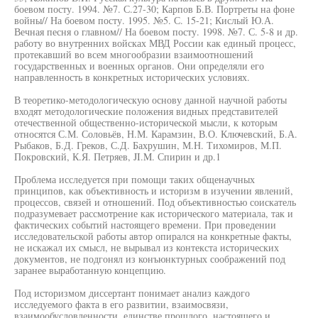
боевом посту. 1994. №7. С.27-30; Карпов Б.В. Портреты на фоне
войны// На боевом посту. 1995. №5. С. 15-21; Кислый Ю.А.
Вечная песня о главном// На боевом посту. 1998. №7. С. 5-8 и др.
работу во внутренних войсках МВД России как единый процесс,
протекавший во всем многообразии взаимоотношений
государственных и военных органов. Они определяли его
направленность в конкретных исторических условиях.
В теоретико-методологическую основу данной научной работы
входят методологические положения видных представителей
отечественной общественно-исторической мысли, к которым
относятся С.М. Соловьёв, Н.М. Карамзин, В.О. Ключевский, Б.А.
Рыбаков, Б.Д. Греков, С.Д. Бахрушин, М.Н. Тихомиров, М.П.
Покровский, К.Я. Петряев, JI.M. Спирин и др.1
Проблема исследуется при помощи таких общенаучных
принципов, как объективность и историзм в изучении явлений,
процессов, связей и отношений. Под объективностью соискатель
подразумевает рассмотрение как исторического материала, так и
фактических событий настоящего времени. При проведении
исследовательской работы автор опирался на конкретные факты,
не искажал их смысл, не вырывал из контекста исторических
документов, не подгонял из конъюнктурных соображений под
заранее выработанную концепцию.
Под историзмом диссертант понимает анализ каждого
исследуемого факта в его развитии, взаимосвязи,
взаимообусловленности, единстве прошлого, настоящего и