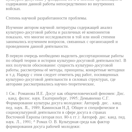
содержании данной работы непосредственно во внутренних
войсках.
Степень научной разработанности проблемы.
Изучение автором научной литературы содержащей анализ
культурно-досуговой работы и различных её компонентов
показало, что многие исследователи в той или иной степени
занимались изучением вопросов, связанных с организацией и
проведением данной деятельности.
В первую очередь необходимо выделить диссертационные работы
по общей теории и истории культурно-досуговой деятельности1. В
них получили обоснование: сущность культурно-досуговой
работы, рассмотрены её методы, принципы, конкретные методики
и т.д. Наряду с этим следует отметить ряд работ, посвященных
культурно-досуговой деятельности в силовых структурах, где
авторами рассматривались научно-теоретические,
1 См.: Романова И.Е. Досуг как общечеловеческий феномен: Дис.
. канд. филос. наук. Екатеринбург, 1995; Демьяненко С.Г.
Формирование культуры досуга молодежи: Автореф. дис. . канд.
пед. наук. JL, 1989; Каминская Н.Д. Общее и специфическое в
социокультурной деятельности в сфере досуга в странах
Восточной Европы (вторая пол. 80-х гг.): Автореф. дис. канд. пед.
наук. Л., 1991; ^ Ромах О. В. Культурная среда как фактор
формирования досуга рабочей молодежи: