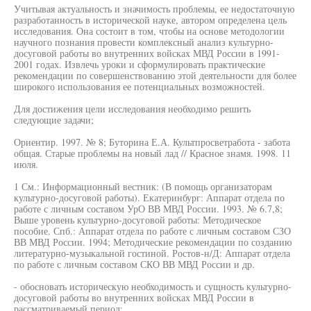
Учитывая актуальность и значимость проблемы, ее недостаточную
разработанность в исторической науке, автором определена цель
исследования. Она состоит в том, чтобы на основе методологии
научного познания провести комплексный анализ культурно-
досуговой работы во внутренних войсках МВД России в 1991-
2001 годах. Извлечь уроки и сформулировать практические
рекомендации по совершенствованию этой деятельности для более
широкого использования ее потенциальных возможностей.
Для достижения цели исследования необходимо решить
следующие задачи;
Ориентир. 1997. № 8; Буторина Е.А. Культпросветработа - забота
общая. Старые проблемы на новый лад // Красное знамя. 1998. 11
июля.
1 См.: Информационный вестник: (В помощь организаторам
культурно-досуговой работы). Екатеринбург: Аппарат отдела по
работе с личным составом УрО ВВ МВД России. 1993. № 6.7,8;
Выше уровень культурно-досуговой работы: Методическое
пособие. Спб.: Аппарат отдела по работе с личным составом СЗО
ВВ МВД России. 1994; Методические рекомендации по созданию
литературно-музыкальной гостиной. Ростов-н/Д: Аппарат отдела
по работе с личным составом СКО ВВ МВД России и др.
- обосновать историческую необходимость и сущность культурно-
досуговой работы во внутренних войсках МВД России в
рассматриваемый период;