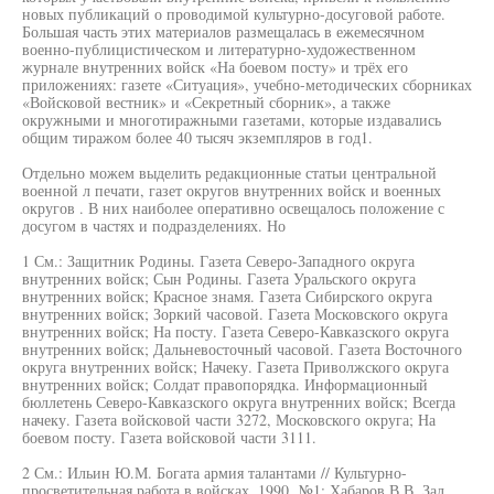
новых публикаций о проводимой культурно-досуговой работе.
Большая часть этих материалов размещалась в ежемесячном
военно-публицистическом и литературно-художественном
журнале внутренних войск «На боевом посту» и трёх его
приложениях: газете «Ситуация», учебно-методических сборниках
«Войсковой вестник» и «Секретный сборник», а также
окружными и многотиражными газетами, которые издавались
общим тиражом более 40 тысяч экземпляров в год1.
Отдельно можем выделить редакционные статьи центральной
военной л печати, газет округов внутренних войск и военных
округов . В них наиболее оперативно освещалось положение с
досугом в частях и подразделениях. Но
1 См.: Защитник Родины. Газета Северо-Западного округа
внутренних войск; Сын Родины. Газета Уральского округа
внутренних войск; Красное знамя. Газета Сибирского округа
внутренних войск; Зоркий часовой. Газета Московского округа
внутренних войск; На посту. Газета Северо-Кавказского округа
внутренних войск; Дальневосточный часовой. Газета Восточного
округа внутренних войск; Начеку. Газета Приволжского округа
внутренних войск; Солдат правопорядка. Информационный
бюллетень Северо-Кавказского округа внутренних войск; Всегда
начеку. Газета войсковой части 3272, Московского округа; На
боевом посту. Газета войсковой части 3111.
2 См.: Ильин Ю.М. Богата армия талантами // Культурно-
просветительная работа в войсках. 1990. №1; Хабаров В.В. Зал