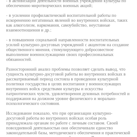
- в активизации деятельности военных учреждений культуры по
обеспечению миротворческих военных акций;
- в усилении профилактической воспитательной работы по
искоренению негативных явлений во внутренних войсках, таких
как алкоголизм, наркомания, самоубийство, неуставные
взаимоотношения и др.;
- в повышении социальной направленности воспитательных
усилий культурно-досуговых учреждений с акцентом на создание
общественного мнения, стимулирующего добросовестное
выполнение военнослужащими своих профессиональных
обязанностей.
Разносторонний анализ проблемы позволяет сделать вывод, что
сущность культурно-досуговой работы во внутренних войсках в
рассматриваемый период состояла в проведении культурной
политики государства в целях воспитания у военнослужащих
внутренних войск средствами культуры и искусства
патриотических чувств, удовлетворения духовных потребностей и
поддержания на должном уровне физического и морально-
психологического состояния.
Исследование показало, что при организации культурно-
досуговой работы во внутренних войсках особая роль
принадлежала органам по работе с личным составом. Своей
повседневной деятельностью они обеспечивали единство
законодательной базы, методического обеспечения и практической