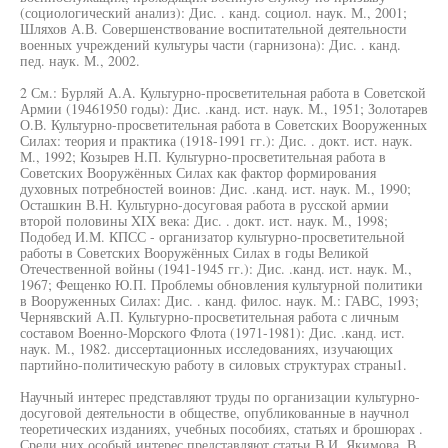
(социологический анализ): Дис. . канд. социол. наук. М., 2001;
Шляхов А.В. Совершенствование воспитательной деятельности
военных учреждений культуры части (гарнизона): Дис. . канд.
пед. наук. М., 2002.
2 См.: Бурляй А.А. Культурно-просветительная работа в Советской
Армии (19461950 годы): Дис. .канд. ист. наук. М., 1951; Золотарев
О.В. Культурно-просветительная работа в Советских Вооруженных
Силах: теория и практика (1918-1991 гг.): Дис. . докт. ист. наук.
М., 1992; Козырев Н.П. Культурно-просветительная работа в
Советских Вооружённых Силах как фактор формирования
духовных потребностей воинов: Дис. .канд. ист. наук. М., 1990;
Осташкин В.Н. Культурно-досуговая работа в русской армии
второй половины XIX века: Дис. . докт. ист. наук. М., 1998;
Подобед И.М. КПСС - организатор культурно-просветительной
работы в Советских Вооружённых Силах в годы Великой
Отечественной войны (1941-1945 гг.): Дис. .канд. ист. наук. М.,
1967; Фещенко Ю.П. Проблемы обновления культурной политики
в Вооруженных Силах: Дис. . канд. филос. наук. М.: ГАВС, 1993;
Чернявский А.П. Культурно-просветительная работа с личным
составом Военно-Морского Флота (1971-1981): Дис. .канд. ист.
наук. М., 1982. диссертационных исследованиях, изучающих
партийно-политическую работу в силовых структурах страны1.
Научный интерес представляют труды по организации культурно-
досуговой деятельности в обществе, опубликованные в научнол
теоретических изданиях, учебных пособиях, статьях и брошюрах .
Среди них особый интерес представляют статьи В.И. Якимова. В