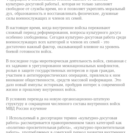
культурно-досуговой работы1, которая не только заполняет
свободное от службы время, но и позволяет укреплять моральный
дух, образованность и восстанавливать физические, духовные
силы военнослужащих и членов их семей.
В настоящее время, когда внутренние войска переживают
сложный период реформирования, вопросы культурного досуга
особенно злободневны. Сегодня культурно-досуговая работа среди
военнослужащих всех категорий и членов их семей - это
достаточно важный фактор, оказывающий влияние на уровень
боевой готовности войск.
В последние годы миротворческая деятельность войск, связанная с
их задачами в урегулировании межнациональных конфликтов,
ролью в защите государственных интересов и прав граждан,
участием в антитеррористических операциях, привлекла к ним
внимание общественности, средств массовой информации. Это
дало новый импульс историкам, пробудив интерес к современной
жизни и прошлому внутренних войск.
В условиях перехода на новую организационно-штатную
структуру и сокращения численного состава внутренних войск
МВД России изучение
1 Используемый в диссертации термин «культурно-досуговая
работа» рассматривается правоприемником таких категорий как
«политико-просветительная работа», «культурно-просветительная
работа», употребляемых в советский период развития внутренних