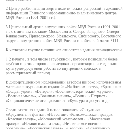
2 Центр реабилитации жертв политических репрессий и архивной
информации Главного информационно-аналитического центра
МВД России (1991-2001 гг.).
3 Центральный архив внутренних войск МВД России (1991-2001
гг.). с личным составом Московского, Северо-Западного, Северо-
Кавказского, Приволжского, Уральского, Сибирского, Восточного
округов внутренних войск МВД России и войсковой части 3111.
К четвертой группе источников относятся издания периодической
1 2 печати , в том числе зарубежной , которые позволили более
глубоко и разносторонне исследовать организацию и содержание
культурно-досуговой работы во внутренних войсках в
рассматриваемый период.
В диссертационном исследовании автором широко использованы
материалы журнальных изданий: «На боевом посту», «Братишка»,
«Солдат удачи», «Ветеран», «Военно-исторический журнал»,
«Военная мысль», «Военные знания», «Воин», «Патриот»,
«Социологические исследования», «Культура и досуг» и др.
Среди газетных изданий использовались: «Ситуация»,
«Аргументы и факты», «Известия», «Комсомольская правда»,
«Красная звезда», «Московский комсомолец», «Московская
правда», «Независимая газета», «Независимое военное
обозрение», «Российская газета», «Сегодня», «Совершенно