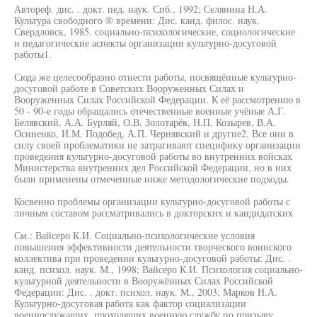
Автореф. дис. . докт. пед. наук. Спб., 1992; Селянина Н.А.
Культура свободного ® времени: Дис. канд. филос. наук.
Свердловск, 1985. социально-психологические, социологические
и педагогические аспекты организации культурно-досуговой
работы1.
Сюда же целесообразно отнести работы, посвящённые культурно-
досуговой работе в Советских Вооруженных Силах и
Вооруженных Силах Российской Федерации. К её рассмотрению в
50 - 90-е годы обращались отечественные военные учёные А.Г.
Белявский, А.А. Бурляй, О.В. Золотарёв, Н.П. Козырев, В.А.
Осиненко, И.М. Подобед, А.П. Чернявский и другие2. Все они в
силу своей проблематики не затрагивают специфику организации
проведения культурно-досуговой работы во внутренних войсках
Министерства внутренних дел Российской Федерации, но в них
были применены отмеченные ниже методологические подходы.
Косвенно проблемы организации культурно-досуговой работы с
личным составом рассматривались в докторских и кандидатских
См.: Вайсеро К.И. Социально-психологические условия
повышения эффективности деятельности творческого воинского
коллектива при проведении культурно-досуговой работы: Дис. .
канд. психол. наук. М., 1998; Вайсеро К.И. Психология социально-
культурной деятельности в Вооружённых Силах Российской
Федерации: Дис. . докт. психол. наук. М., 2003; Марков Н.А.
Культурно-досуговая работа как фактор социализации
военнослужащих, проходящих военную службу по призыву