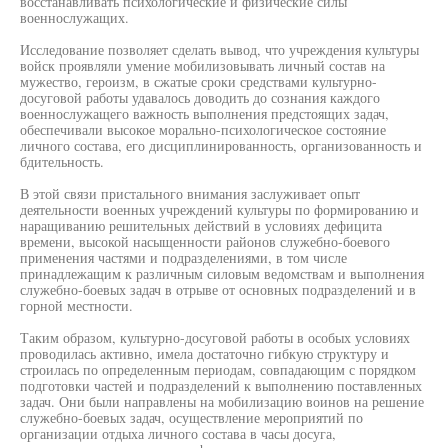
восстанавливать психологические и физические силы
военнослужащих.
Исследование позволяет сделать вывод, что учреждения культуры
войск проявляли умение мобилизовывать личный состав на
мужество, героизм, в сжатые сроки средствами культурно-
досуговой работы удавалось доводить до сознания каждого
военнослужащего важность выполнения предстоящих задач,
обеспечивали высокое морально-психологическое состояние
личного состава, его дисциплинированность, организованность и
бдительность.
В этой связи пристального внимания заслуживает опыт
деятельности военных учреждений культуры по формированию и
наращиванию решительных действий в условиях дефицита
времени, высокой насыщенности районов служебно-боевого
применения частями и подразделениями, в том числе
принадлежащим к различным силовым ведомствам и выполнения
служебно-боевых задач в отрыве от основных подразделений и в
горной местности.
Таким образом, культурно-досуговой работы в особых условиях
проводилась активно, имела достаточно гибкую структуру и
строилась по определенным периодам, совпадающим с порядком
подготовки частей и подразделений к выполнению поставленных
задач. Они были направлены на мобилизацию воинов на решение
служебно-боевых задач, осуществление мероприятий по
организации отдыха личного состава в часы досуга,