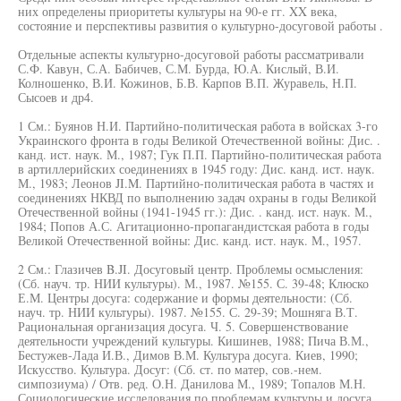
них определены приоритеты культуры на 90-е гг. XX века,
состояние и перспективы развития о культурно-досуговой работы .
Отдельные аспекты культурно-досуговой работы рассматривали
С.Ф. Кавун, С.А. Бабичев, С.М. Бурда, Ю.А. Кислый, В.И.
Колношенко, В.И. Кожинов, Б.В. Карпов В.П. Журавель, Н.П.
Сысоев и др4.
1 См.: Буянов Н.И. Партийно-политическая работа в войсках 3-го
Украинского фронта в годы Великой Отечественной войны: Дис. .
канд. ист. наук. М., 1987; Гук П.П. Партийно-политическая работа
в артиллерийских соединениях в 1945 году: Дис. канд. ист. наук.
М., 1983; Леонов JI.M. Партийно-политическая работа в частях и
соединениях НКВД по выполнению задач охраны в годы Великой
Отечественной войны (1941-1945 гг.): Дис. . канд. ист. наук. М.,
1984; Попов А.С. Агитационно-пропагандистская работа в годы
Великой Отечественной войны: Дис. канд. ист. наук. М., 1957.
2 См.: Глазичев B.JI. Досуговый центр. Проблемы осмысления:
(Сб. науч. тр. НИИ культуры). М., 1987. №155. С. 39-48; Клюско
Е.М. Центры досуга: содержание и формы деятельности: (Сб.
науч. тр. НИИ культуры). 1987. №155. С. 29-39; Мошняга В.Т.
Рациональная организация досуга. Ч. 5. Совершенствование
деятельности учреждений культуры. Кишинев, 1988; Пича В.М.,
Бестужев-Лада И.В., Димов В.М. Культура досуга. Киев, 1990;
Искусство. Культура. Досуг: (Сб. ст. по матер, сов.-нем.
симпозиума) / Отв. ред. О.Н. Данилова М., 1989; Топалов М.Н.
Социологические исследования по проблемам культуры и досуга