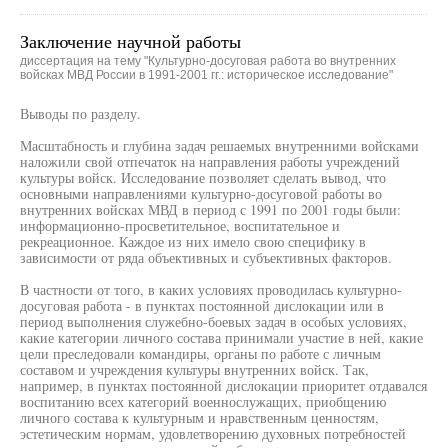
Заключение научной работы
диссертация на тему "Культурно-досуговая работа во внутренних
войсках МВД России в 1991-2001 гг.: историческое исследование"
Выводы по разделу.
Масштабность и глубина задач решаемых внутренними войсками
наложили свой отпечаток на направления работы учреждений
культуры войск. Исследование позволяет сделать вывод, что
основными направлениями культурно-досуговой работы во
внутренних войсках МВД в период с 1991 по 2001 годы были:
информационно-просветительное, воспитательное и
рекреационное. Каждое из них имело свою специфику в
зависимости от ряда объективных и субъективных факторов.
В частности от того, в каких условиях проводилась культурно-
досуговая работа - в пунктах постоянной дислокации или в
период выполнения служебно-боевых задач в особых условиях,
какие категории личного состава принимали участие в ней, какие
цели преследовали командиры, органы по работе с личным
составом и учреждения культуры внутренних войск. Так,
например, в пунктах постоянной дислокации приоритет отдавался
воспитанию всех категорий военнослужащих, приобщению
личного состава к культурным и нравственным ценностям,
эстетическим нормам, удовлетворению духовных потребностей