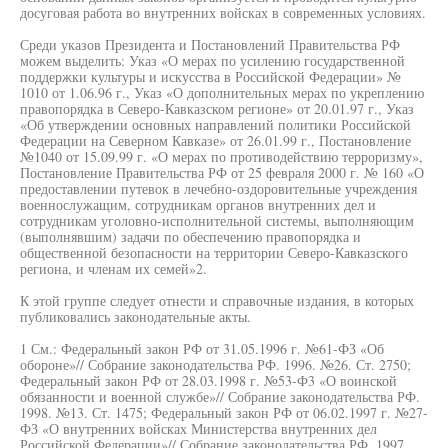
досуговая работа во внутренних войсках в современных условиях.
Среди указов Президента и Постановлений Правительства РФ
можем выделить: Указ «О мерах по усилению государственной
поддержки культуры и искусства в Российской Федерации» №
1010 от 1.06.96 г., Указ «О дополнительных мерах по укреплению
правопорядка в Северо-Кавказском регионе» от 20.01.97 г., Указ
«Об утверждении основных направлений политики Российской
Федерации на Северном Кавказе» от 26.01.99 г., Постановление
№1040 от 15.09.99 г. «О мерах по противодействию терроризму»,
Постановление Правительства РФ от 25 февраля 2000 г. № 160 «О
предоставлении путевок в лечебно-оздоровительные учреждения
военнослужащим, сотрудникам органов внутренних дел и
сотрудникам уголовно-исполнительной системы, выполняющим
(выполнявшим) задачи по обеспечению правопорядка и
общественной безопасности на территории Северо-Кавказского
региона, и членам их семей»2.
К этой группе следует отнести и справочные издания, в которых
публиковались законодательные акты.
1 См.: Федеральный закон РФ от 31.05.1996 г. №61-ФЗ «Об
обороне»// Собрание законодательства РФ. 1996. №26. Ст. 2750;
Федеральный закон РФ от 28.03.1998 г. №53-Ф3 «О воинской
обязанности и военной службе»// Собрание законодательства РФ.
1998. №13. Ст. 1475; Федеральный закон РФ от 06.02.1997 г. №27-
ФЗ «О внутренних войсках Министерства внутренних дел
Российской Федерации»// Собрание законодательства РФ. 1997.