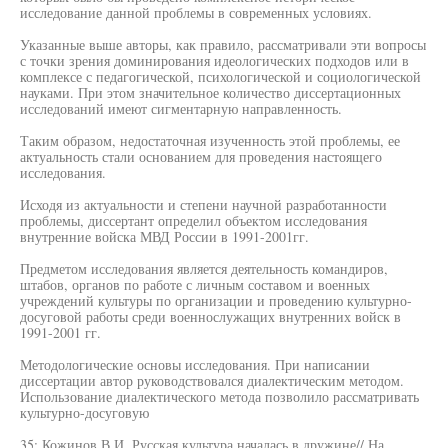
исследование данной проблемы в современных условиях.
Указанные выше авторы, как правило, рассматривали эти вопросы
с точки зрения доминирования идеологических подходов или в
комплексе с педагогической, психологической и социологической
науками. При этом значительное количество диссертационных
исследований имеют сигментарную направленность.
Таким образом, недостаточная изученность этой проблемы, ее
актуальность стали основанием для проведения настоящего
исследования.
Исходя из актуальности и степени научной разработанности
проблемы, диссертант определил объектом исследования
внутренние войска МВД России в 1991-2001гг.
Предметом исследования является деятельность командиров,
штабов, органов по работе с личным составом и военных
учреждений культуры по организации и проведению культурно-
досуговой работы среди военнослужащих внутренних войск в
1991-2001 гг.
Методологические основы исследования. При написании
диссертации автор руководствовался диалектическим методом.
Использование диалектического метода позволило рассматривать
культурно-досуговую
35; Кожинов В.И. Русская культура началась в дружине// На