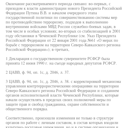
Окончание рассматриваемого периода связано: во-первых, с
приходом к власти администрации нового Президента Российской
Федерации Путина В.В. и началом очередного этапа
государственной политики по совершенствованию системы мер
по противодействию терроризму, подходов к выполнению
внутренними войсками МВД России служебно-боевых задач, в
том числе в особых условиях; во-вторых со стабилизацией в 2001
году обстановки в Чеченской Республике (см. Указ Президента
Российской Федерации от 22 января 2001 года №61 «О мерах по
борьбе с терроризмом на территории Северо-Кавказского региона
Российской Федерации»); в-третьих,
1 Декларация о государственном суверенитете РСФСР была
принята 12 июня 1990 г. на съезде народных депутатов РСФСР.
2 ЦАВВ, ф. 94, оп. 1с, д. 2046, л. 37.
3 ЦАВВ, ф. 94, оп. 1с, д. 2046, л. 38. с корректировкой механизма
управления контртеррористическими операциями на территории
Северо-Кавказского региона Российской Федерации и созданием
органов исполнительной власти Чеченской Республики, которые
начали осуществлять в пределах своих полномочий меры по
защите прав и свобод гражданина, охране собственности и
общественного порядка.
Соответственно, произошли изменения не только в структуре
органов по работе с личным составом, в состав которых входили
культурно-досуговые учреждения, но и в системе организации и