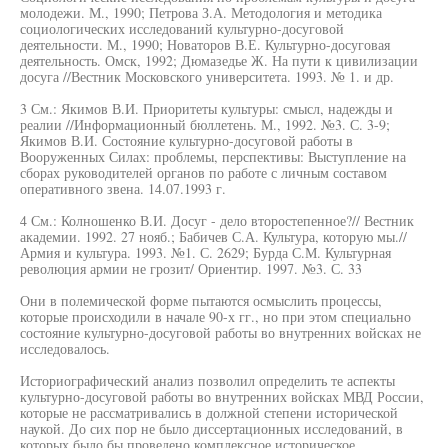
молодежи. М., 1990; Петрова З.А. Методология и методика
социологических исследований культурно-досуговой
деятельности. М., 1990; Новаторов В.Е. Культурно-досуговая
деятельность. Омск, 1992; Дюмазедье Ж. На пути к цивилизации
досуга //Вестник Московского университета. 1993. № 1. и др.
3 См.: Якимов В.И. Приоритеты культуры: смысл, надежды и
реалии //Информационный бюллетень. М., 1992. №3. С. 3-9;
Якимов В.И. Состояние культурно-досуговой работы в
Вооруженных Силах: проблемы, перспективы: Выступление на
сборах руководителей органов по работе с личным составом
оперативного звена. 14.07.1993 г.
4 См.: Колношенко В.И. Досуг - дело второстепенное?// Вестник
академии. 1992. 27 нояб.; Бабичев С.А. Культура, которую мы.//
Армия и культура. 1993. №1. С. 2629; Бурда С.М. Культурная
революция армии не грозит/ Ориентир. 1997. №3. С. 33
Они в полемической форме пытаются осмыслить процессы,
которые происходили в начале 90-х гг., но при этом специально
состояние культурно-досуговой работы во внутренних войсках не
исследовалось.
Историографический анализ позволил определить те аспекты
культурно-досуговой работы во внутренних войсках МВД России,
которые не рассматривались в должной степени исторической
наукой. До сих пор не было диссертационных исследований, в
которых было бы проведено комплексное историческое