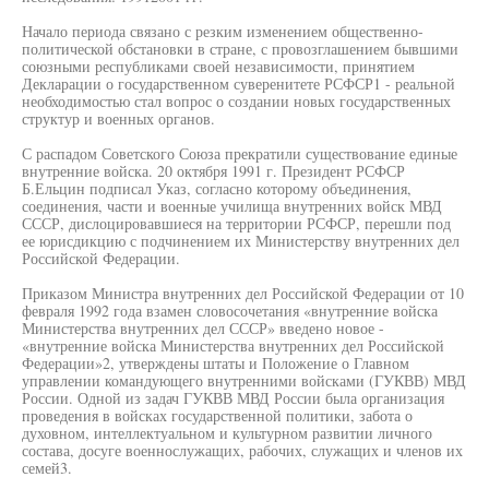
Начало периода связано с резким изменением общественно-
политической обстановки в стране, с провозглашением бывшими
союзными республиками своей независимости, принятием
Декларации о государственном суверенитете РСФСР1 - реальной
необходимостью стал вопрос о создании новых государственных
структур и военных органов.
С распадом Советского Союза прекратили существование единые
внутренние войска. 20 октября 1991 г. Президент РСФСР
Б.Ельцин подписал Указ, согласно которому объединения,
соединения, части и военные училища внутренних войск МВД
СССР, дислоцировавшиеся на территории РСФСР, перешли под
ее юрисдикцию с подчинением их Министерству внутренних дел
Российской Федерации.
Приказом Министра внутренних дел Российской Федерации от 10
февраля 1992 года взамен словосочетания «внутренние войска
Министерства внутренних дел СССР» введено новое -
«внутренние войска Министерства внутренних дел Российской
Федерации»2, утверждены штаты и Положение о Главном
управлении командующего внутренними войсками (ГУКВВ) МВД
России. Одной из задач ГУКВВ МВД России была организация
проведения в войсках государственной политики, забота о
духовном, интеллектуальном и культурном развитии личного
состава, досуге военнослужащих, рабочих, служащих и членов их
семей3.