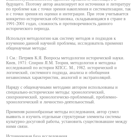
будущего. Поэтому автор анализирует все источники и литературу
по проблеме как с точки зрения накопления и систематизации, так
и с точки зрения их оценки и интеграции. При этом учитывается
конкретно-историческая обстановка, складывающаяся в стране в
1991-2001 годах, сложность и противоречивость данного
исторического периода.
Используя методологию как систему методов и подходов к
изучению данной научной проблемы, исследователь применял
общенаучные методы:
1 См.: Петряев К.Я. Вопросы методологии исторической науки.
Киев, 1971: Спирин JI.M. Теория, методология и методика
исследований по истории КПСС. М., 1982. исторический и
логический, системного подхода, анализа и обобщения
независимых характеристик, аналогий и экстраполяций.
Наряду с общенаучными методами автором использованы и
специально-исторические методы: хронологический,
синхронический, хронологическо-проблемный, проблемно-
хронологический и личностно-деятельностный.
Применяя разнообразные методы исследования, автор сумел
выявить и изучить отдельные структурные элементы системы
культурно-досуговой работы, установить существовавшие между
ними связи.
Источниковая база исследования.