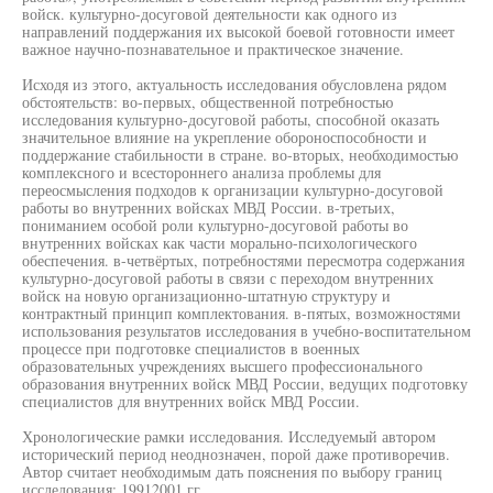
войск. культурно-досуговой деятельности как одного из
направлений поддержания их высокой боевой готовности имеет
важное научно-познавательное и практическое значение.
Исходя из этого, актуальность исследования обусловлена рядом
обстоятельств: во-первых, общественной потребностью
исследования культурно-досуговой работы, способной оказать
значительное влияние на укрепление обороноспособности и
поддержание стабильности в стране. во-вторых, необходимостью
комплексного и всестороннего анализа проблемы для
переосмысления подходов к организации культурно-досуговой
работы во внутренних войсках МВД России. в-третьих,
пониманием особой роли культурно-досуговой работы во
внутренних войсках как части морально-психологического
обеспечения. в-четвёртых, потребностями пересмотра содержания
культурно-досуговой работы в связи с переходом внутренних
войск на новую организационно-штатную структуру и
контрактный принцип комплектования. в-пятых, возможностями
использования результатов исследования в учебно-воспитательном
процессе при подготовке специалистов в военных
образовательных учреждениях высшего профессионального
образования внутренних войск МВД России, ведущих подготовку
специалистов для внутренних войск МВД России.
Хронологические рамки исследования. Исследуемый автором
исторический период неоднозначен, порой даже противоречив.
Автор считает необходимым дать пояснения по выбору границ
исследования: 19912001 гг.