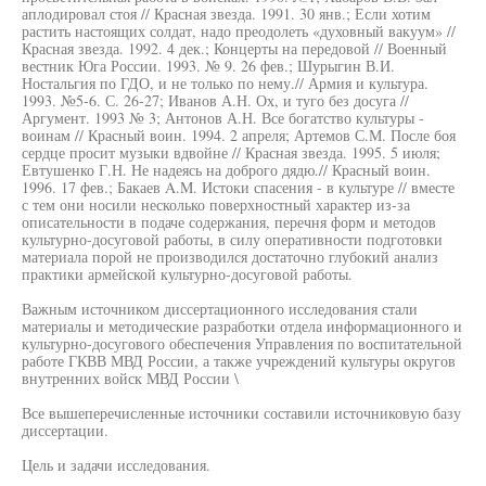
аплодировал стоя // Красная звезда. 1991. 30 янв.; Если хотим
растить настоящих солдат, надо преодолеть «духовный вакуум» //
Красная звезда. 1992. 4 дек.; Концерты на передовой // Военный
вестник Юга России. 1993. № 9. 26 фев.; Шурыгин В.И.
Ностальгия по ГДО, и не только по нему.// Армия и культура.
1993. №5-6. С. 26-27; Иванов А.Н. Ох, и туго без досуга //
Аргумент. 1993 № 3; Антонов А.Н. Все богатство культуры -
воинам // Красный воин. 1994. 2 апреля; Артемов С.М. После боя
сердце просит музыки вдвойне // Красная звезда. 1995. 5 июля;
Евтушенко Г.Н. Не надеясь на доброго дядю.// Красный воин.
1996. 17 фев.; Бакаев A.M. Истоки спасения - в культуре // вместе
с тем они носили несколько поверхностный характер из-за
описательности в подаче содержания, перечня форм и методов
культурно-досуговой работы, в силу оперативности подготовки
материала порой не производился достаточно глубокий анализ
практики армейской культурно-досуговой работы.
Важным источником диссертационного исследования стали
материалы и методические разработки отдела информационного и
культурно-досугового обеспечения Управления по воспитательной
работе ГКВВ МВД России, а также учреждений культуры округов
внутренних войск МВД России \
Все вышеперечисленные источники составили источниковую базу
диссертации.
Цель и задачи исследования.