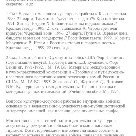
секретно» и др.
1 См.: Новые возможности культпросветработы // Красная звезда.
1990. 21 марта; Так что же будут петь солдаты?// Красная звезда.
1991. 8 янв.; Поздеев X. Библиотека жива подвижниками //
Красная звезда. 1995. 21 окт.; Лашманов А. Чтобы грел очаг
культуры //Красный воин. 1996. 27 марта; Путин В. Взрывая дома,
бандиты взрывают государство // Российская газета. 1999. 16 сент.;
Марущенко В. Ислам в России: история и современность //
Красная звезда. 1999. 22 сент. и др.
2 См.: Пехотный центр Сухопутных войск США Форт Беннинг.
(Организация досуга). Перевод с англ. Е.В. Куликовой. Форт
Беннинг, 1991-1992. . М.: ГА ВС; Материалы международной
научно-практической конференции «Проблемы и пути духовно-
нравственного воспитания военнослужащих армий России и
США». М.: ГА ВС, 1993; Жаркова Л.С., Жарков А.Д., Чижиков
В.М. Культурно-досуговая деятельность: Теория, практика и
методика научных исследований: Учебное пособие. М., 1994.
Вопросы культурно-досуговой работы во внутренних войсках
освещались в ведомственной, художественно-публицистической
литературе, имевшей, как правило, ограничительные грифы.
Множество очерков, статей, книг о деятельности культурно-
досуговых учреждений в войсках были изданы массовым
тиражом. Все исторические и наиболее значимые события, в
которых участвовали внутренние войска, привели к появлению