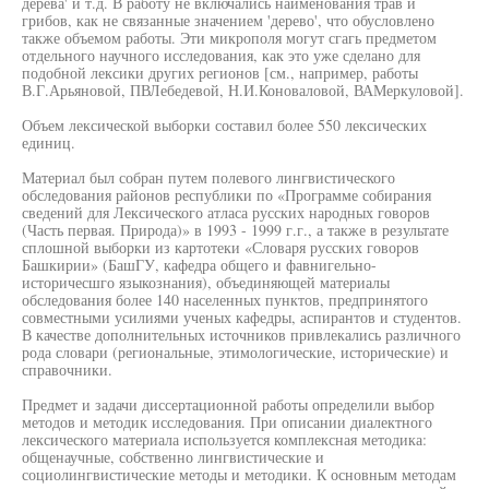
дерева' и т.д. В работу не включались наименования трав и
грибов, как не связанные значением 'дерево', что обусловлено
также объемом работы. Эти микрополя могут сгагь предметом
отдельного научного исследования, как это уже сделано для
подобной лексики других регионов [см., например, работы
В.Г.Арьяновой, ПВЛебедевой, Н.И.Коноваловой, ВАМеркуловой].
Объем лексической выборки составил более 550 лексических
единиц.
Материал был собран путем полевого лингвистического
обследования районов республики по «Программе собирания
сведений для Лексического атласа русских народных говоров
(Часть первая. Природа)» в 1993 - 1999 г.г., а также в результате
сплошной выборки из картотеки «Словаря русских говоров
Башкирии» (БашГУ, кафедра общего и фавнигельно-
историчесшго языкознания), объединяющей материалы
обследования более 140 населенных пунктов, предпринятого
совместными усилиями ученых кафедры, аспирантов и студентов.
В качестве дополнительных источников привлекались различного
рода словари (региональные, этимологические, исторические) и
справочники.
Предмет и задачи диссертационной работы определили выбор
методов и методик исследования. При описании диалектного
лексического материала используется комплексная методика:
общенаучные, собственно лингвистические и
социолингвистические методы и методики. К основным методам