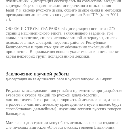
публикациях. Диссертация обсуждалась на совместном заседании
кафедры общего и фавнигельно-исторического языкознания
БашГУ и кафедр русского языка, общего языкознания и методики
преподавания лингвистических дисциплин БашГПУ (март 2001
г.).
ОБЪЕМ И СТРУКТУРА РАБОТЫ Диссертация состоит из 275
страниц машинописного текста, включающего введение, три
главы, заключение, список использованной литературы, список
использованных словарей, перечень районов Республики
Башкортостан и принятых для их обозначения сокращений и
приложения. В приложения вошли: указатель слов и лексические
карты некоторых групп исследованной лексики.
Заключение научной работы
диссертация на тему "Лексика леса в русских говорах Башкирии"
Результаты исследования могут найти применение при разработке
вузовских курсов лекций по русской диалектологии,
лингвистической географии, исторической лексикологии, а также
в работе по лингвистическому краеведению в вузе и школе; будут
способствовать дальнейшем}' изучению лексики русских говоров
Башкирии;
Материалы диссертации могут быть использованы при издании
сле-,дующих выпусков «Словаря русских говоров Башкирии»;