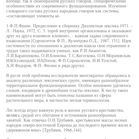
вообще, так и своеобразием русских говоров, специфическими
особенностями их современного функционирования. Изучение
словарного состава русских народных говоров как системы,
«составляющие элементы ко
1 Ф.П.Фшин. Предисловие к сборнику Диалектная лексика 1971. -
Л.: Наука, 1972, С. 3. торой внутренне организованы и оказывают
друг на друга взаимное влияние», - важная задача современного
языкознания [Сорошлетов Ф.П., Кузнецова О.Д., 1987, 151]. Идея
системности по отношению к диалектам нашла свое отражение в
трудах таких выдающихся ученых, как Р.И.Аванесов,
Л.И.Баранникова, О.И.Блинова, Т.С.Когогкова, О.Н.Мораховская,
ИАОсговецкий, ИАПопов, Ф.П.Сорошлетов, Н.И.Толстой,
А.И.Федоров, Ф.П. Филин и ряда других.
В русле этой проблемы исследователи многократно обращались к
анализу различных лексических групп, имеющих разнообразное
территориальное функционирование. Особое внимание уделялось
словам, входящим в древнейшие пласты лексики. К числу таких
наименований могут быть отнесены названия из сферы
растительного мира, в частности лесная терминология.
Лес всегда играл важную роль в жизни русского крестьянства,
являясь средой его обитания и источником разнообразных
занятий. Как отмечал О.Н.Трубачев, крестьянские массы лесных
народов северо-восточной Европы до последнего времени жили в
(деревянном веке» [Трубачев, 1966,144].