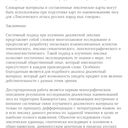
Словарные материалы и составленные лексические карты могут
быть использованы при подготовке карт по наименованиям леса
для «Лексического атласа русских народ ных говоров».
Заключение
Системный подход при изучении диалектной лексики
представляет собой сложное многоплановое исследование и
предполагает разработку нескольких взаимосвязанных аспектов:
тематического, лексико-семантического, лингвогеографического и
этнолингвистического. Такой подход к изучению лексики
позволяет постепенно эксплицировать те знания о мире, тот
совокупный общественный опыт, который имплицитно
присутствует в каждом производном слове. Особенно
благодатным является для подобного анализа диалектный
материал, который дает возможность увидеть предмет или явление
действительности с разных точек зрения.
Диссертационная работа является первым монографическим
описанием результатов исследования диалектных наименований
леса на территории Башкортостана, учитывающим внутренние и
внешние системные связи изучаемого диалектного материала не
только по принципу дифференциации с литературным языком, но
и всю лексику данного региона по заданной тематике в целях ее
наиболее полного выявления. Объектом исследования стали
лексические единицы, генетически восходящие в основном к
общеславянским, древнерусским архетипам в пределах русских