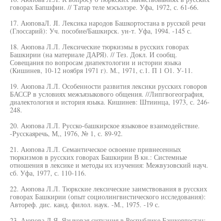
говорах Бапшфии. // Татар теле мэсьэлэре. Уфа, 1972, с. 61-66.
17. АюповаЛ. JI. Лексика народов Башкортостана в русской речи
(Глоссарий): Уч. пособие/Башкирск. ун-т. Уфа, 1994. -145 с.
18. Аюпова Л.Л. Лексические тюркизмы в русских говорах
Башкирии (на материале ДАРЯ). // Тез. Докл. И сообщ.
Совещания по вопросам диапектологии и истории языка
(Кишинев, 10-12 ноября 1971 г). М., 1971, с.1. П 1 О1. У-11.
19. Аюпова Л.Л. Особенности развития лексики русских говоров
БАССР в условиях межъязыкового общения. //Липгвогеография,
диалектология и история языка. Кишинев: Штиинца, 1973, с. 246-
248.
20. Аюпова Л.Л. Русско-башкирское языковое взаимодействие.
-Русскаяречь, М,, 1976, № 1, с. 89-92.
21. Аюпова Л.Л. Семантическое освоение привнесенных
тюркизмов в русских говорах Башкирии В кн.: Системные
отношения в лексике и методы их изучения: Межвузовский науч.
сб. Уфа, 1977, с. 110-116.
22. Аюпова Л.Л. Тюркские лексические заимствования в русских
говорах Башкирии (опыт социолингвистического исследования):
Автореф. дис. канд. филол. наук. -М., 1975. -19 с.
23. Аюпова Л.Я. Языковая ситуация в Республике Башкортостан: