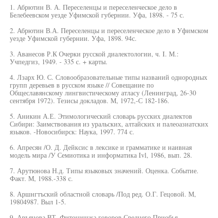
1. Абрютин В. А. Переселенцы и переселенческое дело в
Белебеевском уезде Уфимской губернии. Уфа, 1898. - 75 с.
2. Абрютин В.А. Переселенцы и переселенческое дело в Уфимском
уезде Уфимской губернии. Уфа, 1898. 94с.
3. Аванесов Р.К Очерки русской диалектологии, ч. I. М.:
Учпедгиз, 1949. - 335 с. + карты.
4. Лзарх Ю. С. Словообразовательные типы названий однородных
групп деревьев в русском языке // Совещание по
Общеславянскому лингвистическому атласу (Ленинград, 26-30
сентября 1972). Тезисы докладов. М, 1972,-С 182-186.
5. Аникин А.Е. Этимологический словарь русских диалектов
Сибири: Заимствования из уральских, алтайских и палеоазиатских
языков. -Новосибирск: Наука, 1997. 774 с.
6. Апресян /О. Д. Дейксис в лексике и грамматике и наивная
модель мира /У Семиотика и информатика Ivl, 1986, вып. 28.
7. Арутюнова Н.д. Типы языковых значений. Оценка. Событие.
Факт. М, 1988.-338 с.
8. Аршнгтъский областной словарь /Под ред. О.Г. Гецовой. М,
19804987. Выл 1-5.
9. Аръянова ВТ. Фитонишжа говоров Среднего Приобья