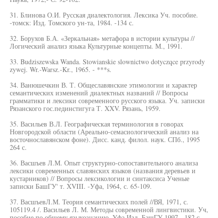
31. Блинова О.И. Русская диалектология. Лексика Уч. пособие.
-томск: Изд. Томского ун-та, 1984. -134 с.
32. Борухов Б.А. «Зеркальная» метафора в истории культуры //
Логический анализ языка Культурные концепты. М., 1991.
33. Budziszewska Wanda. Stowianskie slownictwo dotyczqce przyrody
zywej. Wr.-Warsz.-Kr., 1965. - ***s.
34. Ванюшечкин В. Т. Общеславянские этимологии и характер
семантических изменений диалектных названий // Вопросы
грамматики и лексики современного русского языка. Уч. записки
Рязанского гос.пединстигуга Т. XXV. Рязань, 1959.
35. Васильев В.Л. Географическая терминология в говорах
Новгородской области (Ареально-семасиологический анализ на
восточнославянском фоне). Дисс. канд. филол. наук. СПб., 1995
264 с.
36. Васшъев Л.М. Опыт структурно-сопоставительного анализа
лексики современных славянских языков (названия деревьев и
кустарников) // Вопросы лексикологии и синтаксиса Ученые
записки БашГУ' т. XVIII. -Уфа, 1964, с. 65-109.
37. ВасшъевЛ.М. Теория семантических полей //ВЯ, 1971, с.
105119.4 /. Васильев Л. М. Методы современной лингвистики. Уч,
пособие по общему языкознанию. Уфа Изд. БашГУ 1997. -182 с.