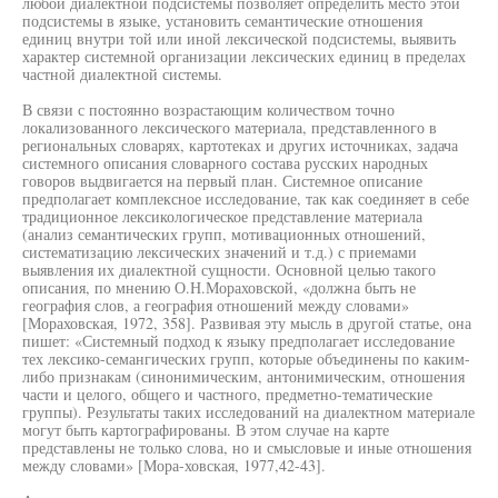
любой диалектной подсистемы позволяет определить место этой
подсистемы в языке, установить семантические отношения
единиц внутри той или иной лексической подсистемы, выявить
характер системной организации лексических единиц в пределах
частной диалектной системы.
В связи с постоянно возрастающим количеством точно
локализованного лексического материала, представленного в
региональных словарях, картотеках и других источниках, задача
системного описания словарного состава русских народных
говоров выдвигается на первый план. Системное описание
предполагает комплексное исследование, так как соединяет в себе
традиционное лексикологическое представление материала
(анализ семантических групп, мотивационных отношений,
систематизацию лексических значений и т.д.) с приемами
выявления их диалектной сущности. Основной целью такого
описания, по мнению О.Н.Мораховской, «должна быть не
география слов, а география отношений между словами»
[Мораховская, 1972, 358]. Развивая эту мысль в другой статье, она
пишет: «Системный подход к языку предполагает исследование
тех лексико-семангических групп, которые объединены по каким-
либо признакам (синонимическим, антонимическим, отношения
части и целого, общего и частного, предметно-тематические
группы). Результаты таких исследований на диалектном материале
могут быть картографированы. В этом случае на карте
представлены не только слова, но и смысловые и иные отношения
между словами» [Мора-ховская, 1977,42-43].