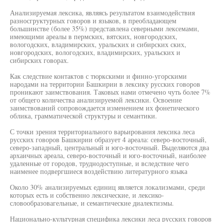
Анализируемая лексика, являясь результатом взаимодействия
разносгруктурных говоров и языков, в преобладающем
большинстве (более 35%) представлена северными лексемами,
имеющими ареалы в пермских, вятских, новгородских,
вологодских, владимирских, уральских и сибирских ских,
новгородских, вологодских, владимирских, уральских и
сибирских говорах.
Как следствие контактов с тюркскими и финно-угорскими
народами на территории Башкирии в лексику русских говоров
проникают заимствования. Таковых нами отмечено чуть более 7%
от общего количества анализируемой лексики. Освоение
заимствований сопровождается изменением их фонетического
облика, грамматической структуры и семантики.
С точки зрения территориального варьирования лексика леса
русских говоров Башкирии образует 4 ареала: северо-восточный,
северо-западный, центральный и юго-восточный. Выделяются два
архаичных ареала, северо-восточный и юго-восточный, наиболее
удаленные от городов, труднодоступные, и вследствие чего
наименее подвергшиеся воздействию литературного языка
Около 30% анализируемых единиц является локализмами, среди
которых есть и собственно лексические, и лексико-
словообразовагельные, и семантические диалектизмы.
Национально-культурная специфика лексики леса русских говоров