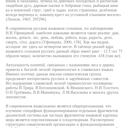
веник и балалайка, лучина на девичьих посиделках и расписная
свадебная дуга, даровые пасеки и бобровые гоны, рыбацкая шня-
ка и воинский струг, гриб и ладан, посох странника, долбленая
колода мертвеца и, наконец крест на устланной ельником могиле»
[Леонов, 1965, 295296].
В современном русском языковом сознании, по наблюдениям
Н.В.Уфимцевой, наиболее важными являются такие реалии: дам,
жизнь, деньги, лес, день, любовь, работа, вода, радость, дело,
смерть, стол, дорога [Уфимцева, 2000, 158]. Как мы видим,
ассоциаг лес здесь на четвертом месте. В таблице реалий ядра
языкового сознания русских данный образ имеет ранг - 12,5 (из 75
образов мира), количество вызвавших его стимулов -438 [там же].
Актуальность понятий, связанных с названиями леса и дерева,
привела к богатой лесной терминологии в славянских языках.
Именно поэтому данная лексиш-семангическая группа
продолжает интересовать русских и зарубежных славистов.
Исследованиям славянской лесной терминологии посвящены
работы Й.Трира, В.Бупзишевской, К.Мошинского, Н.И.Толстого,
О.Н.Трубачева, В.В.Манивчука, Л.М.Васильева и многих других
лингвистов.
В современном языкознании является общепризнанным, что
изучение специфики функционирования отдельных фрагментов
диалектной системы как частных фрагментов языковой картины
мира является перспективным и плодотворным. Рассмотрение
структурно-семантической организации и функционирования