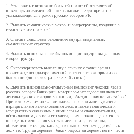
1. Установить с возможно большей полнотой лексический
инвентарь определенной нами тематики, территориально
укладывающийся в рамки русских говоров РБ.
2. Выявить семантические макро- и микрогруппы, входящие в
семантическое поле 'лес'.
3. Описать смысловые отношения внутри выделенных
семантических структур.
4. Выявить основные способы номинации внутри выделенных
микроструктур.
5. Охарактеризовать выявленную лексику с точки зрения
происхождения (диахронический аспект) и территориального
бытования (лингвогеогра-фический аспект).
6. Выявить национально-культурный компонент лексики леса в
русских говорах Башкирии. материалом исследования является
лексика русских говоров Башкирии, объединенная понятием 'лес'.
При комплексном описании наибольшее внимание уделяется
нарицательным наименованиям леса, а также тематически и
ассоциативно связанным с ними словам и словосочетаниям,
обозначающим дерево и его части, наименования деревьев по
породе, наименования участков леса и т.п., - термины,
объединенные общим категориальным значением 'дерево'. Так,
лес - это 'группа деревьев', бака - 'нарост на дереве', ветъ - 'часть