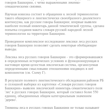
говоров Башкирии, с четко выраженными лекеико-
семашическими связями.
Научная новизна состоит в обращении к лесной терминологии
такого обширного и лингвистически своеобразного диалектного
континуума, как русские говоры Башкирии; впервые выявлен
наиболее полный инвентарь данной тематической группы, сделана
попытка создания макета словаря русской народной лесной
терминологии на территории Башкирии.
Проведенное комплексное исследование лексики леса русских
говоров Башкирии позволяет сделать некоторые обобщающие
выводы.
Лексика леса русских говоров Башкирии - это сформировавшаяся
в определенных исторических условиях и функционирующая в
настоящее время целостная лексическая система, организуемая
определенными смысловыми отношениями входящих в неё
компонентов (см. Схему Г).
В результате полевого лингвистического обследования районов РБ
и сплошной выборки из картотеки «Словаря русских говоров
Башкирии» выявлен лексический инвентарь семантического поля
'лес' в русских говорах Башкирии, который составил более 550
единиц, объединенных общим категориальным значением
'дерево'.
Термины леса в русских говорах Башкирии не только называют