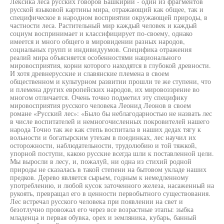
Лексика леса русских говоров Башкирии - один из фрагментов
русской языковой картины мира, отражающий как общее, так и
специфическое в народном восприятии окружающей природы, в
частности леса. Растительный мир каждый человек и каждый
социум воспринимает и классифицирует по-своему, однако
имеется и много общего в мировидении разных народов,
социальных групп и индивидуумов. Специфика отражения
реалий мира объясняется особенностями национального
мировосприятия, корни которого находятся в глубокой древности.
И хотя древнерусские и славянские племена в своем
общественном и культурном развитии прошли те же ступени, что
и племена других европейских народов, их мировоззрение во
многом отличается. Очень точно подметил эту специфику
мировосприятия русского человека Леонид Леонов в своем
романе «Русский лес»: «Было бы неблагодарностью не назвать лес
в числе воспитателей и немногочисленных покровителей нашего
народа Точно так же как степь воспитала в наших дедах тягу к
вольности и богатырским утехам в поединках, лес научил их
осторожности, наблюдательности, трудолюбию и той тяжкой,
упорной поступи, какою русские всегда шли к поставленной цели.
Мы выросли в лесу, и, пожалуй, ни одна из стихий родной
природы не сказалась в такой степени на бытовом укладе наших
предков. Дерево является сырьем, годным к немедленному
употреблению, и любой кусок заточенного железа, насаженный на
рукоять, превращал его в ценности первобытного существования.
Лес встречал русского человека при появлении на свет и
безотлучно провожал его через все возрастные этапы: зыбка
младенца и первая обувка, орех и земляника, кубарь, банный