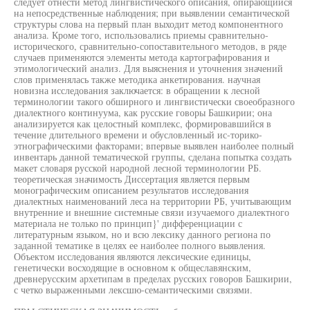
следует отнести метод лингвистического описания, опирающийся
на непосредственные наблюдения; при выявлении семантической
структуры слова на первый план выходит метод компонентного
анализа. Кроме того, использовались приемы сравнительно-
исторического, сравнительно-сопоставительного методов, в ряде
случаев применяются элементы метода картографирования и
этимологический анализ. Для выяснения и уточнения значений
слов применялась также методика анкетирования. научная
новизна исследования заключается: в обращении к лесной
терминологии такого обширного и лингвистически своеобразного
диалектного континуума, как русские говоры Башкирии; она
анализируется как целостный комплекс, формировавшийся в
течение длительного времени и обусловленный ис-торико-
этнографическими факторами; впервые выявлен наиболее полный
инвентарь данной тематической группы, сделана попытка создать
макет словаря русской народной лесной терминологии РБ.
теоретическая значимость Диссертация является первым
монографическим описанием результатов исследования
диалектных наименований леса на территории РБ, учитывающим
внутренние и внешние системные связи изучаемого диалектного
материала не только по принцип}' дифференциации с
литературным языком, но и всю лексику данного региона по
заданной тематике в целях ее наиболее полного выявления.
Объектом исследования являются лексические единицы,
генетически восходящие в основном к общеславянским,
древнерусским архетипам в пределах русских говоров Башкирии,
с четко выраженными лексшю-семантическими связями.