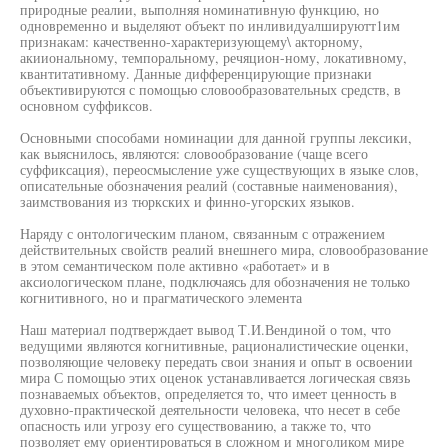
природные реалии, выполняя номинативную функцию, но
одновременно и выделяют объект по инливидуалшируютт1им
признакам: качественно-характеризующему\ акторному,
акииональному, темпоральному, речяцион-ному, локативному,
квантитативному. Данные дифференцирующие признаки
объективируются с помощью словообразовательных средств, в
основном суффиксов.
Основными способами номинации для данной группы лексики,
как выяснилось, являются: словообразование (чаще всего
суффиксация), переосмысление уже существующих в языке слов,
описательные обозначения реалий (составные наименования),
заимствования из тюркских и финно-угорских языков.
Наряду с онтологическим планом, связанным с отражением
действительных свойств реалий внешнего мира, словообразование
в этом семантическом поле активно «работает» и в
аксиологическом плане, подключаясь для обозначения не только
когнитивного, но и прагматического элемента
Наш материал подтверждает вывод Т.И.Вендиной о том, что
ведущими являются когнитивные, рационалистические оценки,
позволяющие человеку передать свои знания и опыт в освоении
мира С помощью этих оценок устанавливается логическая связь
познаваемых объектов, определяется то, что имеет ценность в
духовно-практической деятельности человека, что несет в себе
опасность или угрозу его существованию, а также то, что
позволяет ему ориентироваться в сложном и многоликом мире