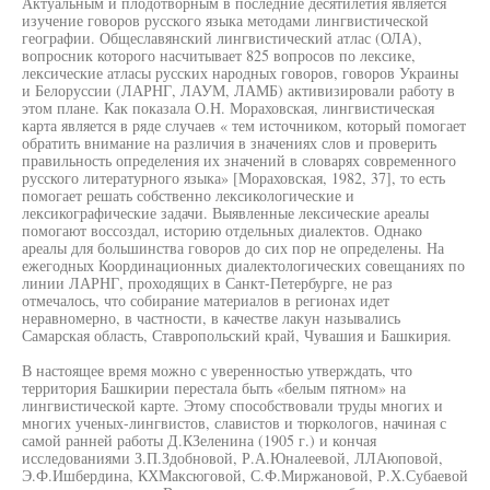
Актуальным и плодотворным в последние десятилетия является
изучение говоров русского языка методами лингвистической
географии. Общеславянский лингвистический атлас (ОЛА),
вопросник которого насчитывает 825 вопросов по лексике,
лексические атласы русских народных говоров, говоров Украины
и Белоруссии (ЛАРНГ, ЛАУМ, ЛАМБ) активизировали работу в
этом плане. Как показала О.Н. Мораховская, лингвистическая
карта является в ряде случаев « тем источником, который помогает
обратить внимание на различия в значениях слов и проверить
правильность определения их значений в словарях современного
русского литературного языка» [Мораховская, 1982, 37], то есть
помогает решать собственно лексикологические и
лексикографические задачи. Выявленные лексические ареалы
помогают воссоздал, историю отдельных диалектов. Однако
ареалы для большинства говоров до сих пор не определены. На
ежегодных Координационных диалектологических совещаниях по
линии ЛАРНГ, проходящих в Санкт-Петербурге, не раз
отмечалось, что собирание материалов в регионах идет
неравномерно, в частности, в качестве лакун назывались
Самарская область, Ставропольский край, Чувашия и Башкирия.
В настоящее время можно с уверенностью утверждать, что
территория Башкирии перестала быть «белым пятном» на
лингвистической карте. Этому способствовали труды многих и
многих ученых-лингвистов, славистов и тюркологов, начиная с
самой ранней работы Д.КЗеленина (1905 г.) и кончая
исследованиями З.П.Здобновой, Р.А.Юналеевой, ЛЛАюповой,
Э.Ф.Ишбердина, КХМаксюговой, С.Ф.Миржановой, Р.Х.Субаевой