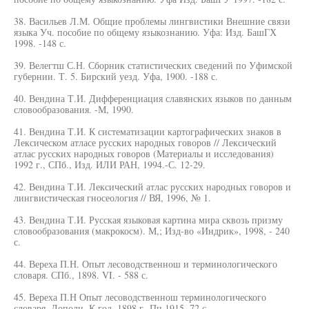
38. Васильев Л.М. Общие проблемы лингвистики Внешние связи
языка Уч. пособие по общему языкознанию. Уфа: Изд. БашГХ
1998. -148 с.
39. Велегтш С.Н. Сборник статистических сведений по Уфимской
губернии. Т. 5. Бирский уезд. Уфа, 1900. -188 с.
40. Вендина Т.И. Дифференциация славянских языков по данным
словообразования. -М, 1990.
41. Вендина Т.И. К систематизации картографических знаков в
Лексическом атласе русских народных говоров // Лексический
атлас русских народных говоров (Материалы и исследования)
1992 г., СПб., Изд. ИЛИ РАН, 1994.-С. 12-29.
42. Вендина Т.И. Лексический атлас русских народных говоров и
лингвистическая гносеология // ВЯ, 1996, № 1.
43. Вендина Т.И. Русская языковая картина мира сквозь призму
словообразования (макрокосм). М,; Изд-во «Индрик», 1998, - 240
с.
44. Вереха П.Н. Опыт лесоводственнош и терминологического
словаря. СПб., 1898. VI. - 588 с.
45. Вереха П.Н Опыт лесоводственнош терминологического
словаря. Дополн. К год. 1898 г -Пц 1915. 72 с.