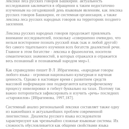
лексики леса русских говоров Башкирии. актуальность
исследования заключается в обращении к таким недостаточно
изученным на сегодняшний день языковым явлениям, как лексика
русских говоров Башкирии, ее системная организация, а также
лексика леса русских народных говоров на территориях позднего
заселения.
Лексика русских народных говоров продолжает привлекать
внимание исследователей, поскольку «совершенно очевидно, что
нельзя всесторонне познать русский язык (как и любой другой)
без самого тщательного изучения всех богатств диалектной речи.
Главное в этом богатстве - лексика и фразеология, носители
семантических значимостей, в которых отражался и отражается
весь познанный и познаваемый народом мир»1.
Как справедливо пишет В Л .Ибрагимова, «народные говоры
любого языка - огромная национально-культурная и научная
ценность. Однако в настоящее время с развитием средств
массовой информации они подвергаются катастрофическому
процессу нивелировки и гибнут буквально на тазах. Поэтому так
важно поторопиться зафиксировать и изучить «речь» последних
«старожилов» [Ибрагимова, 1997,187].
Системный анализ региональной лексики составляет также одну
из важнейших и актуальнейших проблем современной
лингвистики. Диалекты русского языка исследователи
характеризуют как чрезвычайно сложные языковые системы. Их
сложность обусловливается как общими свойствами языка