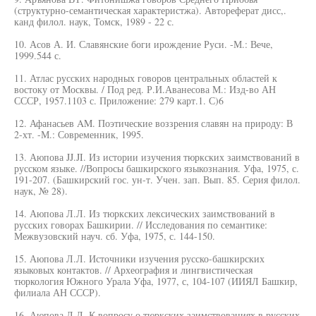
(структурно-семантическая характеристжа). Автореферат дисс,.
канд филол. наук, Томск, 1989 - 22 с.
10. Асов А. И. Славянские боги ирождение Руси. -М.: Вече,
1999.544 с.
11. Атлас русских народных говоров центральных областей к
востоку от Москвы. / Под ред. Р.И.Аванесова М.: Изд-во АН
СССР, 1957.1103 с. Приложение: 279 карт.1. С)6
12. Афанасьев AM. Поэтические воззрения славян на природу: В
2-хт. -М.: Современник, 1995.
13. Аюпова JJ.JI. Из истории изучения тюркских заимствований в
русском языке. //Вопросы башкирского языкознания. Уфа, 1975, с.
191-207. (Башкирский гос. ун-т. Учен. зап. Вып. 85. Серия филол.
наук, № 28).
14. Аюпова Л.Л. Из тюркских лексических заимствований в
русских говорах Башкирии. // Исследования по семантике:
Межвузовский науч. сб. Уфа, 1975, с. 144-150.
15. Аюпова Л.Л. Источники изучения русско-башкирских
языковых контактов. // Археография и лингвистическая
тюркология Южного Урала Уфа, 1977, с, 104-107 (ИИЯЛ Башкир,
филиала АН СССР).
16. Аюпова Л.Л. К вопросу о тюркских заимствованиях в русских