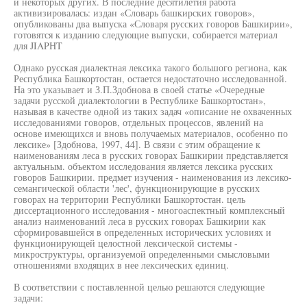
и некоторых других. В последние десятилетия работа
активизировалась: издан «Словарь башкирских говоров»,
опубликованы два выпуска «Словаря русских говоров Башкирии»,
готовятся к изданию следующие выпуски, собирается материал
для JIAPHT
Однако русская диалектная лексика такого большого региона, как
Республика Башкортостан, остается недостаточно исследованной.
На это указывает и З.П.Здобнова в своей статье «Очередные
задачи русской диалектологии в Республике Башкортостан»,
называя в качестве одной из таких задач «описание не охваченных
исследованиями говоров, отдельных процессов, явлений на
основе имеющихся и вновь получаемых материалов, особенно по
лексике» [Здобнова, 1997, 44]. В связи с этим обращение к
наименованиям леса в русских говорах Башкирии представляется
актуальным. объектом исследования является лексика русских
говоров Башкирии. предмет изучения - наименования из лексико-
семангической области 'лес', функционирующие в русских
говорах на территории Республики Башкортостан. цель
диссертационного исследования - многоаспектный комплексный
анализ наименований леса в русских говорах Башкирии как
сформировавшейся в определенных исторических условиях и
функционирующей целостной лексической системы -
микроструктуры, организуемой определенными смысловыми
отношениями входящих в нее лексических единиц.
В соответствии с поставленной целью решаются следующие
задачи: