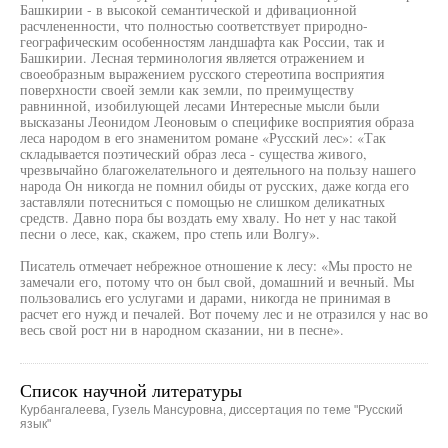
Башкирии - в высокой семантической и дфивационной
расчлененности, что полностью соответствует природно-
географическим особенностям ландшафта как России, так и
Башкирии. Лесная терминология является отражением и
своеобразным выражением русского стереотипа восприятия
поверхности своей земли как земли, по преимуществу
равнинной, изобилующей лесами Интересные мысли были
высказаны Леонидом Леоновым о специфике восприятия образа
леса народом в его знаменитом романе «Русский лес»: «Так
складывается поэтический образ леса - существа живого,
чрезвычайно благожелательного и деятельного на пользу нашего
народа Он никогда не помнил обиды от русских, даже когда его
заставляли потесниться с помощью не слишком деликатных
средств. Давно пора бы воздать ему хвалу. Но нет у нас такой
песни о лесе, как, скажем, про степь или Волгу».
Писатель отмечает небрежное отношение к лесу: «Мы просто не
замечали его, потому что он был свой, домашний и вечный. Мы
пользовались его услугами и дарами, никогда не принимая в
расчет его нужд и печалей. Вот почему лес и не отразился у нас во
весь свой рост ни в народном сказании, ни в песне».
Список научной литературы
Курбангалеева, Гузель Мансуровна, диссертация по теме "Русский
язык"