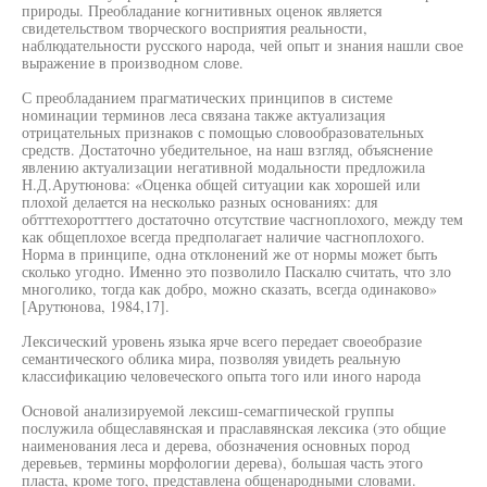
природы. Преобладание когнитивных оценок является
свидетельством творческого восприятия реальности,
наблюдательности русского народа, чей опыт и знания нашли свое
выражение в производном слове.
С преобладанием прагматических принципов в системе
номинации терминов леса связана также актуализация
отрицательных признаков с помощью словообразовательных
средств. Достаточно убедительное, на наш взгляд, объяснение
явлению актуализации негативной модальности предложила
Н.Д.Арутюнова: «Оценка общей ситуации как хорошей или
плохой делается на несколько разных основаниях: для
обтттехоротттего достаточно отсутствие часгноплохого, между тем
как общеплохое всегда предполагает наличие часгноплохого.
Норма в принципе, одна отклонений же от нормы может быть
сколько угодно. Именно это позволило Паскалю считать, что зло
многолико, тогда как добро, можно сказать, всегда одинаково»
[Арутюнова, 1984,17].
Лексический уровень языка ярче всего передает своеобразие
семантического облика мира, позволяя увидеть реальную
классификацию человеческого опыта того или иного народа
Основой анализируемой лексиш-семагпической группы
послужила общеславянская и праславянская лексика (это общие
наименования леса и дерева, обозначения основных пород
деревьев, термины морфологии дерева), большая часть этого
пласта, кроме того, представлена общенародными словами.