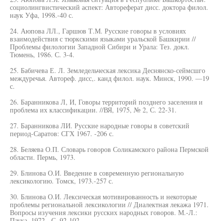
социолингвистический аспект: Автореферат дисс. доктора филол.
наук Уфа, 1998.-40 с.
24. Аюпова ЛЛ., Гаршюв Т.М. Русские говоры в условиях
взаимодействия с тюркскими языками уральской Башкирии //
Проблемы филологии Западной Сибири и Урала: Тез. докл.
Тюмень, 1986. С. 3-4.
25. Бабичева Е. Л. Земледельческая лексика Деснянско-сеймсшго
междуречья. Автореф. дисс,. канд филол. наук. Минск, 1990. —19
с.
26. Баранникова Л, И, Говоры территорий позднего заселения и
проблема их классификации. //ВЯ, 1975, № 2, С. 22-31.
27. Баранникова ЛИ. Русские народные говоры в советский
период-Саратов: СГХ 1967. -206 с.
28. Беляева О.П. Словарь говоров Соликамского района Пермской
области. Пермь, 1973.
29. Блинова О.И. Введение в современную региональную
лексикологию. Томск, 1973.-257 с.
30. Блинова О.И. Лексическая мотивированность и некоторые
проблемы региональной лексикологии // Диалектная лекажа 1971.
Вопросы изучения лексики русских народных говоров. М.-Л.:
Паука, 1972,- С. 92-102.