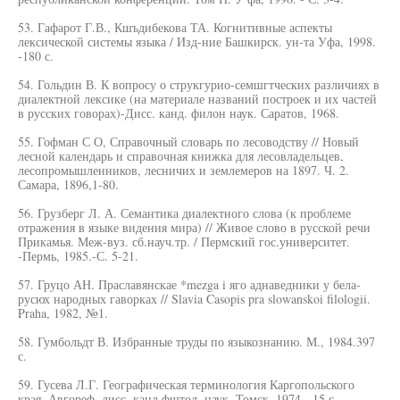
53. Гафарот Г.В., Кшъдибекова ТА. Когнитивные аспекты
лексической системы языка / Изд-ние Башкирск. ун-та Уфа, 1998.
-180 с.
54. Гольдин В. К вопросу о струкгурио-семшгтческих различиях в
диалектной лексике (на материале названий построек и их частей
в русских говорах)-Дисс. канд. филон наук. Саратов, 1968.
55. Гофман С О, Справочный словарь по лесоводству // Новый
лесной календарь и справочная книжка для лесовладельцев,
лесопромышленников, лесничих и землемеров на 1897. Ч. 2.
Самара, 1896,1-80.
56. Грузберг Л. А. Семантика диалектного слова (к проблеме
отражения в языке видения мира) // Живое слово в русской речи
Прикамья. Меж-вуз. сб.науч.тр. / Пермский гос.университет.
-Пермь, 1985.-С. 5-21.
57. Груцо АН. Праславянскае *mezga i яго аднаведники у бела-
русюх народных гаворках // Slavia Casopis pra slowanskoi filologii.
Praha, 1982, №1.
58. Гумбольдт В. Избранные труды по языкознанию. М., 1984.397
с.
59. Гусева Л.Г. Географическая терминология Каргопольского
края. Авгореф, дисс. канд.фштол, наук. Томск, 1974. -15 с.