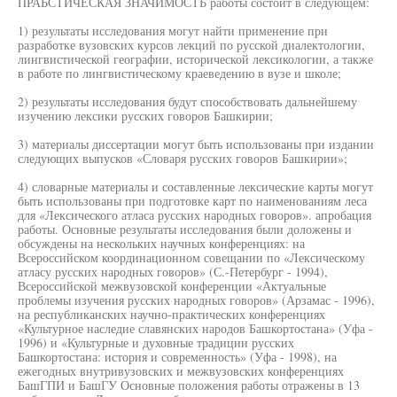
ПРАЬСТИЧЕСКАЯ ЗНАЧИМОСТЬ работы состоит в следующем:
1) результаты исследования могут найти применение при
разработке вузовских курсов лекций по русской диалектологии,
лингвистической географии, исторической лексикологии, а также
в работе по лингвистическому краеведению в вузе и школе;
2) результаты исследования будут способствовать дальнейшему
изучению лексики русских говоров Башкирии;
3) материалы диссертации могут быть использованы при издании
следующих выпусков «Словаря русских говоров Башкирии»;
4) словарные материалы и составленные лексические карты могут
быть использованы при подготовке карт по наименованиям леса
для «Лексического атласа русских народных говоров». апробация
работы. Основные результаты исследования были доложены и
обсуждены на нескольких научных конференциях: на
Всероссийском координационном совещании по «Лексическому
атласу русских народных говоров» (С.-Петербург - 1994),
Всероссийской межвузовской конференции «Актуальные
проблемы изучения русских народных говоров» (Арзамас - 1996),
на республиканских научно-практических конференциях
«Культурное наследие славянских народов Башкортостана» (Уфа -
1996) и «Культурные и духовные традиции русских
Башкортостана: история и современность» (Уфа - 1998), на
ежегодных внутривузовских и межвузовских конференциях
БашГПИ и БашГУ Основные положения работы отражены в 13