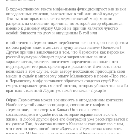
В художественном тексте мифы-имена функционируют как знаки
определенных смыслов, заложенных в той или иной культуре
Тексты, в которых появляется лермонтовский миф, можно
разделить на основании причины, по которой автор обращается
именно к данному образу Одной из причин является чувство
особой близости по духу и ощущениям В той или
иной степени Лермонтовым переболели все поэты, он стал фактом
их биографии «нам в детстве в душу ангела напел» (Бальмонт)
Другая причина заключается в том, что Лермонтов как персонаж
русской культуры обладает рядом закрепленных за ним
характеристик, является носителем определенного опыта, что
подтверждает его роль ориентира в реальности Личность поэта
возникает в том случае, если автору необходимо приобщить свои
мысли и судьбу к мировому опыту Маяковского в поэме «Про это»
к Лермонтову-мифу заставляет обратиться сходство судеб Его
смерть открывает цепь смертей поэтов, которых убивает толпа «Ты
враг наш столетний /Один уж такой попался - /гусар1»
Образ Лермонтова может возникнуть в определенном контексте
Наиболее устойчивые ассоциации, связанные с мифом о
Лермонтове, - это смерть и Кавказ Они стали теми
составляющими в судьбе поэта, которые окрашивают всю его
жизнь, и любой другой факт его биографии уже рассматривается с
их учетом Так, Ахматова пишет о Кавказе и связывает его с тем,
что именно здесь погиб поэт «Здесь < > Лермонтова кончилось
изгнанье» М Цветаева в стихотворении «Прокрасться » создает