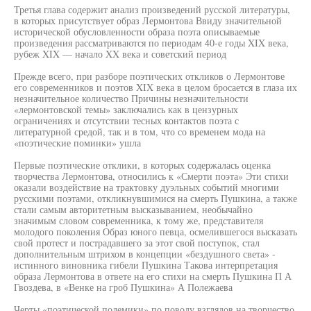
Третья глава содержит анализ произведений русской литературы,
в которых присутствует образ Лермонтова Ввиду значительной
исторической обусловленности образа поэта описываемые
произведения рассматриваются по периодам 40-е годы XIX века,
рубеж XIX — начало XX века и советский период
Прежде всего, при разборе поэтических откликов о Лермонтове
его современников и поэтов XIX века в целом бросается в глаза их
незначительное количество Причины незначительности
«лермонтовской темы» заключались как в цензурных
ограничениях и отсутствии тесных контактов поэта с
литературной средой, так и в том, что со временем мода на
«поэтические поминки» ушла
Первые поэтические отклики, в которых содержалась оценка
творчества Лермонтова, относились к «Смерти поэта» Эти стихи
оказали воздействие на трактовку дуэльных событий многими
русскими поэтами, откликнувшимися на смерть Пушкина, а также
стали самым авторитетным высказыванием, необычайно
значимым словом современника, к тому же, представителя
молодого поколения Образ юного певца, осмелившегося высказать
свой протест и пострадавшего за этот свой поступок, стал
дополнительным штрихом в концепции «бездушного света» -
истинного виновника гибели Пушкина Такова интерпретация
образа Лермонтова в ответе на его стихи на смерть Пушкина П А
Гвоздева, в «Венке на гроб Пушкина» А Полежаева
Черты «поэтической полемики» по поводу взглядов на творчество