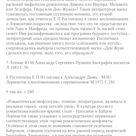
расхожей мифологии романтизма Демона или Вертера, Мельмота
или Агасфера, Гяура или Дон-Жуана»7 Такая литературная маска
становилась постоянным спутником человека, его второй
личностью, как отметила Е П Ростопчина в своих воспоминаниях
о Лермонтове-подростке, «вследствие того что он представлял из
себя Лара и Манфреда, он привык быть таким»8 За маской стоял
сюжет Имя расшифровывалось как программа будущего поступка -
литературный опыт предшествовал жизненному Ростопчина
описывала, как решение юного поэта «соблазнять или пугать»
сопровождалось выбором соответствовавшей маски «Дон Жуан
сделался его героем, мало того, его образцом»9
7 Лотман Ю М Александр Сергеевич Пушкин Биография писателя
Л 1983 С 56
8 Ростопчина Е П Из письма к Александру Дюма - М Ю
Лермонтов в воспоминаниях современников М 1972 С 281
9 там же, с 280
«Романтическая мифология», помимо литературных, включала и
реальных героев, «властителей умов» В культуре русского
романтизма наиболее яркими стали - Наполеон и Байрон
Лермонтов также усваивает и непосредственно переживает
соответствующие этим героям романтические конфликты
Особенно в этом смысле значимым становится увлечение
Байроном, ставшим эталоном на весь ранний период творческой
биографии Лермонтова, а в зрелом творчестве игравшим