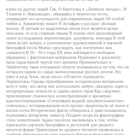
влиял на других людей Так, О Берггольц в «Дневных звездах», Н
Тихонов в «Кавалькаде», обращаясь к творчеству поэта,
утверждают его актуальность для современных людей Об особой
любви к Лермонтову пишет В Астафьев в рассказе «Больше
жизни» В третьем из выделенных типов поэт является целью
описания, то есть главным героем В основе этих произведений
лежат исследования лермонтоведов, документы, мемуары В этой
связи встает вопрос о соотношении художественной и научной
биографий поэта Можно проследить, как постепенно они
сливаются В 20 - 30-е годы XX века наблюдается свободное
обращение с фактическим материалом Недоверие к документу
было характерной чертой того времени Применительно к
Лермонтову такое отношение отчасти основывалось на том, что он
оставался одним из самых малоизученных русских поэтов Это
имел в виду Блок, когда писал «Остается «провидеть»
Лермонтова» Однако пренебрежение историческим материалом
вело к тому, что автор мог использовать любую «высшую» идею в
интерпретации личности и судьбы своего героя Как следствие,
произведение становилось иллюстративным и чрезмерно
идеологизированным «Спекуляция модной документальностью»
сочеталась с игнорированием всех прочих свидетельств об эпохе и
жизни поэта Исторические факты отбирались и даже искажались,
подчиняясь авторскому замыслу Позднее опора на фактографию
стала значительнее Задача писателя заключалась в том, чтобы
пересказать научную биографию в доступной для среднего
читателя форме Ориентация на среднего читателя проявлялась в
крайней официозности этих романов Научные биографии поэта,