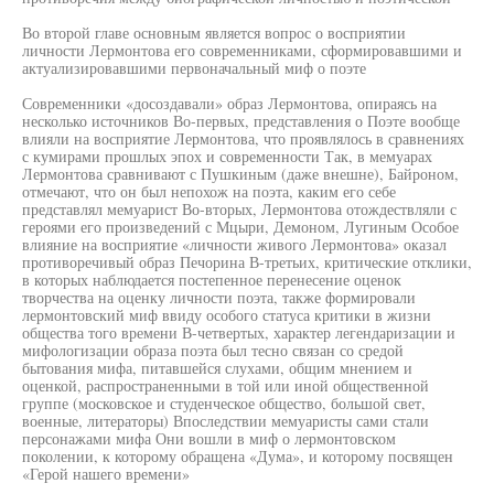
Во второй главе основным является вопрос о восприятии
личности Лермонтова его современниками, сформировавшими и
актуализировавшими первоначальный миф о поэте
Современники «досоздавали» образ Лермонтова, опираясь на
несколько источников Во-первых, представления о Поэте вообще
влияли на восприятие Лермонтова, что проявлялось в сравнениях
с кумирами прошлых эпох и современности Так, в мемуарах
Лермонтова сравнивают с Пушкиным (даже внешне), Байроном,
отмечают, что он был непохож на поэта, каким его себе
представлял мемуарист Во-вторых, Лермонтова отождествляли с
героями его произведений с Мцыри, Демоном, Лугиным Особое
влияние на восприятие «личности живого Лермонтова» оказал
противоречивый образ Печорина В-третьих, критические отклики,
в которых наблюдается постепенное перенесение оценок
творчества на оценку личности поэта, также формировали
лермонтовский миф ввиду особого статуса критики в жизни
общества того времени В-четвертых, характер легендаризации и
мифологизации образа поэта был тесно связан со средой
бытования мифа, питавшейся слухами, общим мнением и
оценкой, распространенными в той или иной общественной
группе (московское и студенческое общество, большой свет,
военные, литераторы) Впоследствии мемуаристы сами стали
персонажами мифа Они вошли в миф о лермонтовском
поколении, к которому обращена «Дума», и которому посвящен
«Герой нашего времени»