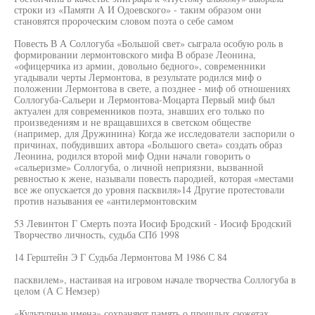
строки из «Памяти А И Одоевского» - таким образом они
становятся пророческим словом поэта о себе самом
Повесть В А Соллогуба «Большой свет» сыграла особую роль в
формировании лермонтовского мифа В образе Леонина,
«офицерчика из армии, довольно бедного», современники
угадывали черты Лермонтова, в результате родился миф о
положении Лермонтова в свете, а позднее - миф об отношениях
Соллогуба-Сальери и Лермонтова-Моцарта Первый миф был
актуален для современников поэта, знавших его только по
произведениям и не вращавшихся в светском обществе
(например, для Дружинина) Когда же исследователи заспорили о
причинах, побудивших автора «Большого света» создать образ
Леонина, родился второй миф Одни начали говорить о
«сальеризме» Соллогуба, о личной неприязни, вызванной
ревностью к жене, называли повесть пародией, которая «местами
все же опускается до уровня пасквиля»14 Другие протестовали
против называния ее «антилермонтовским
53 Левинтон Г Смерть поэта Иосиф Бродский - Иосиф Бродский
Творчество личность, судьба СПб 1998
14 Герштейн Э Г Судьба Лермонтова М 1986 С 84
пасквилем», настаивая на игровом начале творчества Соллогуба в
целом (А С Немзер)
«Культурные имена» сохраняют память о прошлых сюжетах,