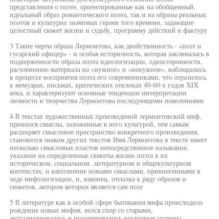
представления о поэте, ориентированные как на обобщенный,
идеальный образ романтического поэта, так и на образы реальных
поэтов и культурно значимых героев того времени, задающие
целостный сюжет жизни и судьбу, программу действий и фактуру
3 Такие черты образа Лермонтова, как двойственность - «поэт и
гусарский офицер» - и особая историчность, которая заключалась в
подверженности образа поэта идеологизации, односторонности,
расчленению материала на «нужное» и «ненужное», наблюдались
в процессе восприятия поэта его современниками, что отразилось
в мемуарах, письмах, критических откликах 40-60-х годов XIX
века, и характеризуют основные тенденции интерпретации
личности и творчества Лермонтова последующими поколениями
4 В текстах художественных произведений лермонтовский миф,
привнося смыслы, заложенные в него культурой, тем самым
расширяет смысловое пространство конкретного произведения,
становится знаком других текстов Имя Лермонтова в тексте имеет
несколько смысловых пластов непосредственное называние,
указание на определенные сюжеты жизни поэта в их
историческом, социальном, литературном и общекультурном
контекстах, и наполнение новыми смыслами, привнесенными в
ходе мифологизации, и, наконец, отсылка к ряду образов и
сюжетов, автором которых является сам поэт
5 В литературе как в особой сфере бытования мифа происходило
рождение новых мифов, велся спор со старыми,
актуализировались и игнорировались различные стороны