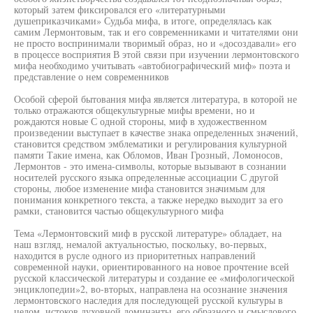
который затем фиксировался его «литературными
душеприказчиками» Судьба мифа, в итоге, определялась как
самим Лермонтовым, так и его современниками и читателями они
не просто воспринимали творимый образ, но и «досоздавали» его
в процессе восприятия В этой связи при изучении лермонтовского
мифа необходимо учитывать «автобиографический миф» поэта и
представление о нем современников
Особой сферой бытования мифа является литература, в которой не
только отражаются общекультурные мифы времени, но и
рождаются новые С одной стороны, миф в художественном
произведении выступает в качестве знака определенных значений,
становится средством эмблематики и регулирования культурной
памяти Такие имена, как Обломов, Иван Грозный, Ломоносов,
Лермонтов - это имена-символы, которые вызывают в сознании
носителей русского языка определенные ассоциации С другой
стороны, любое изменение мифа становится значимым для
понимания конкретного текста, а также нередко выходит за его
рамки, становится частью общекультурного мифа
Тема «Лермонтовский миф в русской литературе» обладает, на
наш взгляд, немалой актуальностью, поскольку, во-первых,
находится в русле одного из приоритетных направлений
современной науки, ориентированного на новое прочтение всей
русской классической литературы и создание ее «мифологической
энциклопедии»2, во-вторых, направлена на осознание значения
лермонтовского наследия для последующей русской культуры в
целом, истоков духовной доминанты, его образного и смыслового