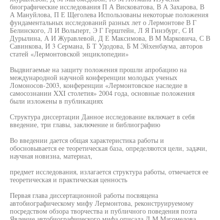
биографические исследования П А Висковатова, В А Захарова, В
А Мануйлова, П Е Щеголева Использованы некоторые положения
фундаментальных исследований разных лет о Лермонтове В Г
Белинского, Л И Вольперт, Э Г Герштейн, Л Я Гинзбург, С И
Дурылина, А И Журавлевой, Д Е Максимова, В М Марковича, С В
Савинкова, И 3 Сермана, Б Т Удодова, Б М Эйхенбаума, авторов
статей «Лермонтовской энциклопедии»
Выдвигаемые на защиту положения прошли апробацию на
международной научной конференции молодых ученых
Ломоносов-2003, конференции «Лермонтовское наследие в
самосознании XXI столетия» 2004 года, основные положения
были изложены в публикациях
Структура диссертации Данное исследование включает в себя
введение, три главы, заключение и библиографию
Во введении дается общая характеристика работы и
обосновывается ее теоретическая база, определяются цели, задачи,
научная новизна, материал,
предмет исследования, излагается структура работы, отмечается ее
теоретическая и практическая ценность
Первая глава диссертационной работы посвящена
автобиографическому мифу Лермонтова, реконструируемому
посредством обзора творчества и публичного поведения поэта
Явление автобиографического мифа описала Д М Магомедова