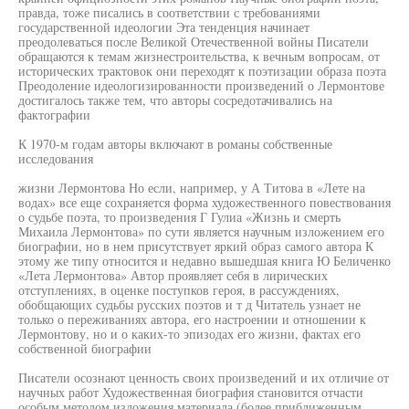
правда, тоже писались в соответствии с требованиями
государственной идеологии Эта тенденция начинает
преодолеваться после Великой Отечественной войны Писатели
обращаются к темам жизнестроительства, к вечным вопросам, от
исторических трактовок они переходят к поэтизации образа поэта
Преодоление идеологизированности произведений о Лермонтове
достигалось также тем, что авторы сосредотачивались на
фактографии
К 1970-м годам авторы включают в романы собственные
исследования
жизни Лермонтова Но если, например, у А Титова в «Лете на
водах» все еще сохраняется форма художественного повествования
о судьбе поэта, то произведения Г Гулиа «Жизнь и смерть
Михаила Лермонтова» по сути является научным изложением его
биографии, но в нем присутствует яркий образ самого автора К
этому же типу относится и недавно вышедшая книга Ю Беличенко
«Лета Лермонтова» Автор проявляет себя в лирических
отступлениях, в оценке поступков героя, в рассуждениях,
обобщающих судьбы русских поэтов и т д Читатель узнает не
только о переживаниях автора, его настроении и отношении к
Лермонтову, но и о каких-то эпизодах его жизни, фактах его
собственной биографии
Писатели осознают ценность своих произведений и их отличие от
научных работ Художественная биография становится отчасти
особым методом изложения материала (более приближенным,