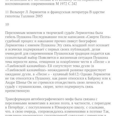
воспоминаниях современников М 1972 С 242
11 Вольперт Л Лермонтов и французская литература В царстве
гипотезы Таллинн 2005
10
Переломным моментом в творческой судьбе Лермонтова была
гибель Пушкина Последовавшие после написания «Смерти Поэта»
судебный процесс и наказание прочно свяжут биографию
Лермонтова с именем Пушкина Эту связь младший поэт осознает
и всячески подчеркивает с первых своих публикаций, делая
очевидной для современников Пушкинская традиция подается как
сознательный выбор Появляется и жизненная ситуация Пушкина
тема верности жены, отмщения за оскорбление чести в «Песне » и
«Тамбовской казначейше» Ей сопутствует тема дуэли (в
«Тамбовской казначейше» неожиданной развязке предшествует
ожидание дуэли, в «Песне » - кулачный бой12) Однако Лермонтов
не так относится к Пушкину, как ранее относился к Байрону или к
Андре Шенье Он не стремился отождествить свою личность и
судьбу с пушкинскими, скорее, хотел подчеркнуть связь
преемственную
Трансформация автобиографического мифа была связана с
переломными моментами в жизни поэта, в частности, с переездом
в Петербург, с поступлением в Юнкерскую школу, с ссылками,
что, в свою очередь, сопровождалось изменениями в поэтике Так,
появление иронических стихотворений совпадает с переездом в