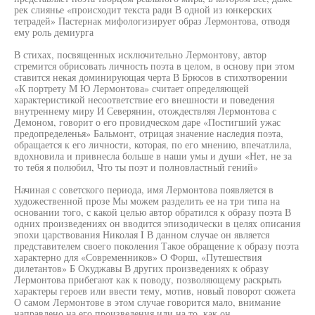
рек слиянье «происходит текста ради В одной из юнкерских
тетрадей» Пастернак мифологизирует образ Лермонтова, отводя
ему роль демиурга
В стихах, посвященных исключительно Лермонтову, автор
стремится обрисовать личность поэта в целом, в основу при этом
ставится некая доминирующая черта В Брюсов в стихотворении
«К портрету М Ю Лермонтова» считает определяющей
характеристикой несоответствие его внешности и поведения
внутреннему миру И Северянин, отождествляя Лермонтова с
Демоном, говорит о его провидческом даре «Постигший ужас
предопределенья» Бальмонт, отрицая значение наследия поэта,
обращается к его личности, которая, по его мнению, впечатлила,
вдохновила и привнесла больше в наши умы и души «Нет, не за
то тебя я полюбил, Что ты поэт и полновластный гений»
Начиная с советского периода, имя Лермонтова появляется в
художественной прозе Мы можем разделить ее на три типа на
основании того, с какой целью автор обратился к образу поэта В
одних произведениях он вводится эпизодически в целях описания
эпохи царствования Николая I В данном случае он является
представителем своего поколения Такое обращение к образу поэта
характерно для «Современников» О Форш, «Путешествия
дилетантов» Б Окуджавы В других произведениях к образу
Лермонтова прибегают как к поводу, позволяющему раскрыть
характеры героев или ввести тему, мотив, новый поворот сюжета
О самом Лермонтове в этом случае говорится мало, внимание
направлено на его произведения или на то, как он