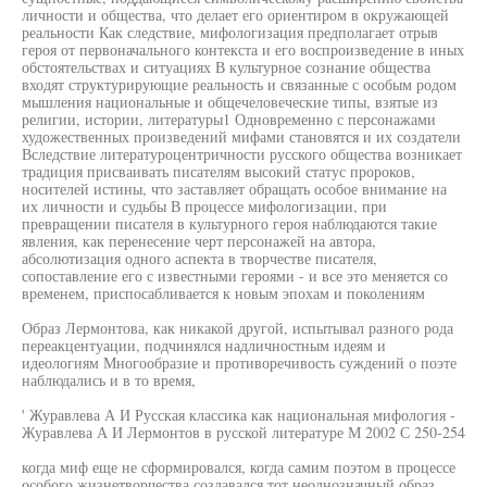
личности и общества, что делает его ориентиром в окружающей
реальности Как следствие, мифологизация предполагает отрыв
героя от первоначального контекста и его воспроизведение в иных
обстоятельствах и ситуациях В культурное сознание общества
входят структурирующие реальность и связанные с особым родом
мышления национальные и общечеловеческие типы, взятые из
религии, истории, литературы1 Одновременно с персонажами
художественных произведений мифами становятся и их создатели
Вследствие литературоцентричности русского общества возникает
традиция присваивать писателям высокий статус пророков,
носителей истины, что заставляет обращать особое внимание на
их личности и судьбы В процессе мифологизации, при
превращении писателя в культурного героя наблюдаются такие
явления, как перенесение черт персонажей на автора,
абсолютизация одного аспекта в творчестве писателя,
сопоставление его с известными героями - и все это меняется со
временем, приспосабливается к новым эпохам и поколениям
Образ Лермонтова, как никакой другой, испытывал разного рода
переакцентуации, подчинялся надличностным идеям и
идеологиям Многообразие и противоречивость суждений о поэте
наблюдались и в то время,
' Журавлева А И Русская классика как национальная мифология -
Журавлева А И Лермонтов в русской литературе М 2002 С 250-254
когда миф еще не сформировался, когда самим поэтом в процессе
особого жизнетворчества создавался тот неоднозначный образ,