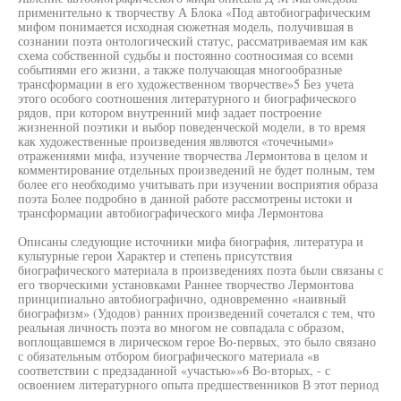
применительно к творчеству А Блока «Под автобиографическим
мифом понимается исходная сюжетная модель, получившая в
сознании поэта онтологический статус, рассматриваемая им как
схема собственной судьбы и постоянно соотносимая со всеми
событиями его жизни, а также получающая многообразные
трансформации в его художественном творчестве»5 Без учета
этого особого соотношения литературного и биографического
рядов, при котором внутренний миф задает построение
жизненной поэтики и выбор поведенческой модели, в то время
как художественные произведения являются «точечными»
отражениями мифа, изучение творчества Лермонтова в целом и
комментирование отдельных произведений не будет полным, тем
более его необходимо учитывать при изучении восприятия образа
поэта Более подробно в данной работе рассмотрены истоки и
трансформации автобиографического мифа Лермонтова
Описаны следующие источники мифа биография, литература и
культурные герои Характер и степень присутствия
биографического материала в произведениях поэта были связаны с
его творческими установками Раннее творчество Лермонтова
принципиально автобиографично, одновременно «наивный
биографизм» (Удодов) ранних произведений сочетался с тем, что
реальная личность поэта во многом не совпадала с образом,
воплощавшемся в лирическом герое Во-первых, это было связано
с обязательным отбором биографического материала «в
соответствии с предзаданной «участью»»6 Во-вторых, - с
освоением литературного опыта предшественников В этот период