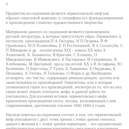
5
Предметом исследования является лермонтовский миф как
образно-смысловой комплекс и специфика его функционирования
в произведениях словесно-художественного творчества
Материалом данного исследования являются произведения
русской литературы, в которых присутствует образ Лермонтова, в
частности, произведения П А Гвоздева, Н П Огарева, В Ф
Одоевского, М П Розенгейма, Е П Ростопчиной, В А Соллогуба, С
П Шевырева и др , поэзия конца XIX - начала XX века А
Ахматовой, К. Бальмонта, В Брюсова, С Есенина, О
Мандельштама, В Маяковского, Б Пастернака, И Северянина, В
Хлебникова, М Цветаевой, проза писателей XX в В Астафьева, Ю
Беличенко, О Берггольц, Г Гулиа, Б Лавренева, Б Окуджавы, Б
Пильняка, А Титова, Н Тихонова, О Форш и др Необходимо
оговорить, что тексты, содержащие реминисценции, цитаты или
заимствования из произведений Лермонтова, или в которых
упоминаются герои его произведений, несмотря на то, что на них
также может лежать отпечаток мифа, в данной работе не
учитывались Для изучения истоков лермонтовского мифа
привлечены произведения поэта, письма, воспоминания о нем
современников, критические отклики 1840-1860-х годов
Научная новизна исследования состоит в том, что лермонтовский
миф описывается с двух точек зрения с точки зрения генезиса
данного явления и с точки зрения перцепции, - что продиктовано
необходимостью изучения конкретного смыслового наполнения