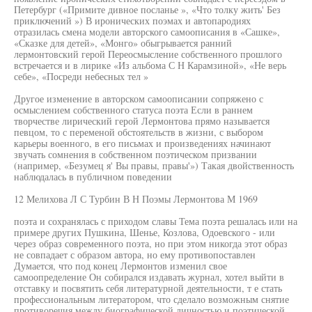
Петербург («Примите дивное посланье », «Что толку жить' Без
приключений ») В иронических поэмах и автопародиях
отразилась смена модели авторского самоописания в «Сашке»,
«Сказке для детей», «Монго» обыгрывается ранний
лермонтовский герой Переосмысление собственного прошлого
встречается и в лирике «Из альбома С Н Карамзиной», «Не верь
себе», «Посреди небесных тел »
Другое изменение в авторском самоописании сопряжено с
осмыслением собственного статуса поэта Если в раннем
творчестве лирический герой Лермонтова прямо называется
певцом, то с переменой обстоятельств в жизни, с выбором
карьеры военного, в его письмах и произведениях начинают
звучать сомнения в собственном поэтическом призвании
(например, «Безумец я' Вы правы, правы'») Такая двойственность
наблюдалась в публичном поведении
12 Мелихова Л С Турбин В Н Поэмы Лермонтова М 1969
поэта и сохранялась с приходом славы Тема поэта решалась или на
примере других Пушкина, Шенье, Козлова, Одоевского - или
через образ современного поэта, но при этом никогда этот образ
не совпадает с образом автора, но ему противопоставлен
Думается, что под конец Лермонтов изменил свое
самоопределение Он собирался издавать журнал, хотел выйти в
отставку и посвятить себя литературной деятельности, т е стать
профессиональным литератором, что сделало возможным снятие
противоречия между биографической личностью и поэтической