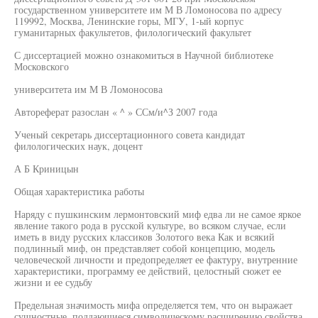
государственном университете им М В Ломоносова по адресу
119992, Москва, Ленинские горы, МГУ, 1-ый корпус
гуманитарных факультетов, филологический факультет
С диссертацией можно ознакомиться в Научной библиотеке
Московского
университета им М В Ломоносова
Автореферат разослан « ^ » ССм/и^З 2007 года
Ученый секретарь диссертационного совета кандидат
филологических наук, доцент
А Б Криницын
Общая характеристика работы
Наряду с пушкинским лермонтовский миф едва ли не самое яркое
явление такого рода в русской культуре, во всяком случае, если
иметь в виду русских классиков Золотого века Как и всякий
подлинный миф, он представляет собой концепцию, модель
человеческой личности и предопределяет ее фактуру, внутренние
характеристики, программу ее действий, целостный сюжет ее
жизни и ее судьбу
Предельная значимость мифа определяется тем, что он выражает
сущностные, поддающиеся символическому расширению свойства