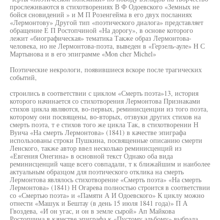
прослеживаются в стихотворениях В Ф Одоевского «Земных не
бойся сновидений » и M П Розенгейма в его двух посланиях
«Лермонтову» Другой тип «поэтического диалога» представляет
обращение Е П Ростопчиной «На дорогу», в основе которого
лежит «биографическая» тематика Также образ Лермонтова-
человека, но не Лермонтова-поэта, выведен в «Герзель-ауле» H С
Мартынова и в его эпиграмме «Mon cher Michel»
Поэтические некрологи, появившиеся вскоре после трагических
событий,
строились в соответствии с циклом «Смерть поэта»13, история
которого начинается со стихотворения Лермонтова Признаками
стихов цикла являются, во-первых, реминисценции из того поэта,
которому они посвящены, во-вторых, отзвуки других стихов на
смерть поэта, т е стихов того же цикла Так, в стихотворении Н
Вуича «На смерть Лермонтова» (1841) в качестве эпиграфа
использованы строки Пушкина, посвященные описанию смерти
Ленского, также автор ввел несколько реминисценций из
«Евгения Онегина» в основной текст Однако оба вида
реминисценций чаще всего совпадали, т к ближайшим и наиболее
актуальным образцом для поэтического отклика на смерть
Лермонтова являлось стихотворение «Смерть поэта» «На смерть
Лермонтова» (1841) Н Огарева полностью строится в соответствии
со «Смертью поэта» и «Памяти А И Одоевского» К циклу можно
отнести «Машук и Бештау (в день 15 июля 1841 года)» П А
Гвоздева, «И он угас, и он в земле сырой» Ап Майкова
Ростопчина в качестве эпиграфа к «Пустому альбому» выбрала