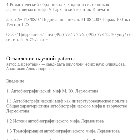
4 Романтический образ поэта как один из источников
лермонтовского мифа // Тарханский вестник В печати
Заказ № 128/08/07 Подписано в печать 31 08 2007 Тираж 100 экз
Уел п л 1,25
ООО "Цифровичок", тел (495) 797-75-76, (495) 778-22-20 ушу/ с/г
ги, е-тай т/о@с/г ги ~
Оглавление научной работы
автор диссертации — кандидата филологических наук Кудряшова,
Анастасия Александровна
Введение
1. Автобиографический миф М. Ю. Лермонтова
1.1 Автобиографический миф как литературоведческое понятие.
Общая характеристика автобиографического мифа в творчестве
Лермонтова
1.2 Истоки автобиографического мифа Лермонтова
1.3 Трансформация автобиографического мифа Лермонтова