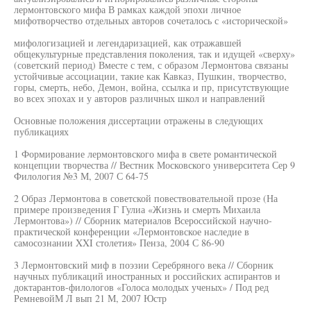
лермонтовского мифа В рамках каждой эпохи личное
мифотворчество отдельных авторов сочеталось с «исторической»
мифологизацией и легендаризацией, как отражавшей
общекультурные представления поколения, так и идущей «сверху»
(советский период) Вместе с тем, с образом Лермонтова связаны
устойчивые ассоциации, такие как Кавказ, Пушкин, творчество,
горы, смерть, небо, Демон, война, ссылка и пр, присутствующие
во всех эпохах и у авторов различных школ и направлений
Основные положения диссертации отражены в следующих
публикациях
1 Формирование лермонтовского мифа в свете романтической
концепции творчества // Вестник Московского университета Сер 9
Филология №3 М, 2007 С 64-75
2 Образ Лермонтова в советской повествовательной прозе (На
примере произведения Г Гулиа «Жизнь и смерть Михаила
Лермонтова») // Сборник материалов Всероссийской научно-
практической конференции «Лермонтовское наследие в
самосознании XXI столетия» Пенза, 2004 С 86-90
3 Лермонтовский миф в поэзии Серебряного века // Сборник
научных публикаций иностранных и российских аспирантов и
доктарантов-филологов «Голоса молодых ученых» / Под ред
РемневойМ Л вып 21 М, 2007 Юстр