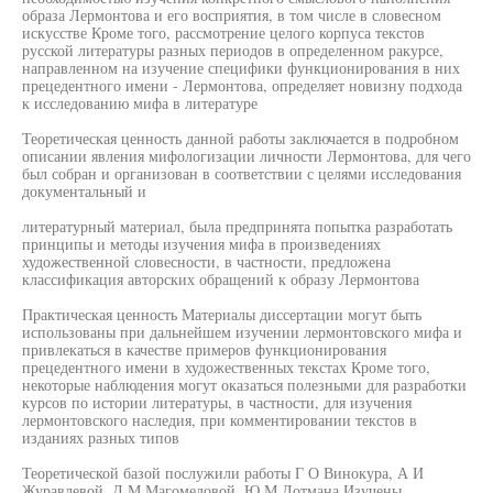
образа Лермонтова и его восприятия, в том числе в словесном
искусстве Кроме того, рассмотрение целого корпуса текстов
русской литературы разных периодов в определенном ракурсе,
направленном на изучение специфики функционирования в них
прецедентного имени - Лермонтова, определяет новизну подхода
к исследованию мифа в литературе
Теоретическая ценность данной работы заключается в подробном
описании явления мифологизации личности Лермонтова, для чего
был собран и организован в соответствии с целями исследования
документальный и
литературный материал, была предпринята попытка разработать
принципы и методы изучения мифа в произведениях
художественной словесности, в частности, предложена
классификация авторских обращений к образу Лермонтова
Практическая ценность Материалы диссертации могут быть
использованы при дальнейшем изучении лермонтовского мифа и
привлекаться в качестве примеров функционирования
прецедентного имени в художественных текстах Кроме того,
некоторые наблюдения могут оказаться полезными для разработки
курсов по истории литературы, в частности, для изучения
лермонтовского наследия, при комментировании текстов в
изданиях разных типов
Теоретической базой послужили работы Г О Винокура, А И
Журавлевой, Д М Магомедовой, Ю М Лотмана Изучены