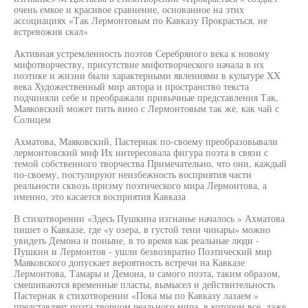
очень емкое и красивое сравнение, основанное на этих
ассоциациях «Так Лермонтовым по Кавказу Прокрасться, не
встревожив скал»
Активная устремленность поэтов Серебряного века к новому
мифотворчеству, присутствие мифотворческого начала в их
поэтике и жизни были характерными явлениями в культуре XX
века Художественный мир автора и пространство текста
подчиняли себе и преображали привычные представления Так,
Маяковский может пить вино с Лермонтовым так же, как чай с
Солнцем
Ахматова, Маяковский, Пастернак по-своему преобразовывали
лермонтовский миф Их интересовала фигура поэта в связи с
темой собственного творчества Примечательно, что они, каждый
по-своему, постулируют неизбежность восприятия части
реальности сквозь призму поэтического мира Лермонтова, а
именно, это касается восприятия Кавказа
В стихотворении «Здесь Пушкина изгнанье началось » Ахматова
пишет о Кавказе, где «у озера, в густой тени чинары» можно
увидеть Демона и поныне, в то время как реальные люди -
Пушкин и Лермонтов - ушли безвозвратно Поэтический мир
Маяковского допускает вероятность встречи на Кавказе
Лермонтова, Тамары и Демона, и самого поэта, таким образом,
смешиваются временные пласты, вымысел и действительность
Пастернак в стихотворении «Пока мы по Кавказу лазаем »
представляет поэта творцом реального мира, в котором все, даже