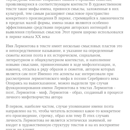
проявляющуюся в соответствующем контексте В художественном
тексте такие мифы-имена, привнося смыслы, заложенные в них
культурой, тем самым расширяют смысловое пространство
конкретного произведения В лирике, стремящейся к лаконичности
в пределах малой формы, имена-знаки являются особенно
эффективными средствами передачи авторских интенций и
выявления глубинных смыслов Этот прием широко использовался
в лирике начала XX века
Имя Лермонтова в тексте имеет несколько смысловых пластов это
и непосредственное называние, и указание на определенные
сюжеты жизни поэта в их историческом, социальном,
литературном и общекультурном контекстах, и наполнение
новыми смыслами, привнесенными в ходе мифологизации, и,
наконец, отсылка к ряду образов и сюжетов, автором которых
является сам поэт Именно эти аспекты нас интересовали при
рассмотрении лермонтовского мифа в поэзии Серебряного века
Опираясь на вышесказанное, можно выделили три случая
функционирования имени Лермонтова в текстах Лермонтов -
поэт, Лермонтов - миф, Лермонтов - образ, созданный в процессе
личного мифотворчества автора
В первом, наиболее частом, случае упоминание имени поэта
направлено на то, чтобы читатель вспомнил какое-то конкретное
его произведение, строчку, образ или тему В этих случаях
личность Лермонтова не является эстетически значимой, не
входит в художественную структуру текстов и на их восприятие
никак не влияет