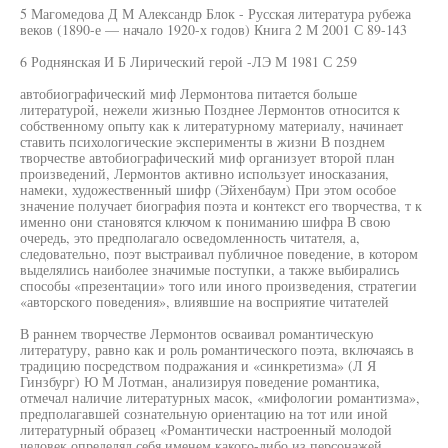
5 Магомедова Д М Александр Блок - Русская литература рубежа
веков (1890-е — начало 1920-х годов) Книга 2 М 2001 С 89-143
6 Роднянская И Б Лирический герой -ЛЭ М 1981 С 259
автобиографический миф Лермонтова питается больше
литературой, нежели жизнью Позднее Лермонтов относится к
собственному опыту как к литературному материалу, начинает
ставить психологические эксперименты в жизни В позднем
творчестве автобиографический миф организует второй план
произведений, Лермонтов активно использует иносказания,
намеки, художественный шифр (Эйхенбаум) При этом особое
значение получает биография поэта и контекст его творчества, т к
именно они становятся ключом к пониманию шифра В свою
очередь, это предполагало осведомленность читателя, а,
следовательно, поэт выстраивал публичное поведение, в котором
выделялись наиболее значимые поступки, а также выбирались
способы «презентации» того или иного произведения, стратегии
«авторского поведения», влиявшие на восприятие читателей
В раннем творчестве Лермонтов осваивал романтическую
литературу, равно как и роль романтического поэта, включаясь в
традицию посредством подражания и «синкретизма» (Л Я
Гинзбург) Ю М Лотман, анализируя поведение романтика,
отмечал наличие литературных масок, «мифологии романтизма»,
предполагавшей сознательную ориентацию на тот или иной
литературный образец «Романтически настроенный молодой
человек определял себя именем какого-либо из персонажей