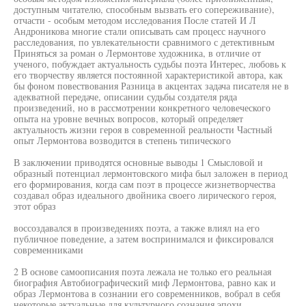
доступным читателю, способным вызвать его сопереживание),
отчасти - особым методом исследования После статей И Л
Андроникова многие стали описывать сам процесс научного
расследования, по увлекательности сравнимого с детективным
Приняться за роман о Лермонтове художника, в отличие от
ученого, побуждает актуальность судьбы поэта Интерес, любовь к
его творчеству является постоянной характеристикой автора, как
бы фоном повествования Разница в акцентах задача писателя не в
адекватной передаче, описании судьбы создателя ряда
произведений, но в рассмотрении конкретного человеческого
опыта на уровне вечных вопросов, который определяет
актуальность жизни героя в современной реальности Частный
опыт Лермонтова возводится в степень типического
В заключении приводятся основные выводы 1 Смысловой и
образный потенциал лермонтовского мифа был заложен в период
его формирования, когда сам поэт в процессе жизнетворчества
создавал образ идеального двойника своего лирического героя,
этот образ
воссоздавался в произведениях поэта, а также влиял на его
публичное поведение, а затем воспринимался и фиксировался
современниками
2 В основе самоописания поэта лежала не только его реальная
биография Автобиографический миф Лермонтова, равно как и
образ Лермонтова в сознании его современников, вобрал в себя
некоторые актуальные для культурного сознания эпохи