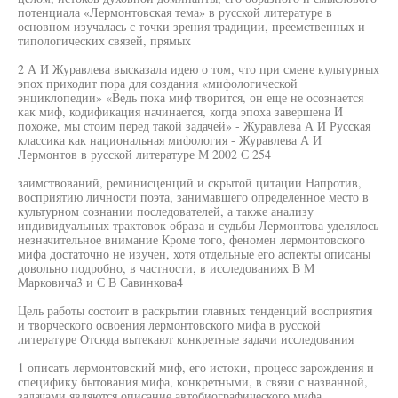
потенциала «Лермонтовская тема» в русской литературе в
основном изучалась с точки зрения традиции, преемственных и
типологических связей, прямых
2 А И Журавлева высказала идею о том, что при смене культурных
эпох приходит пора для создания «мифологической
энциклопедии» «Ведь пока миф творится, он еще не осознается
как миф, кодификация начинается, когда эпоха завершена И
похоже, мы стоим перед такой задачей» - Журавлева А И Русская
классика как национальная мифология - Журавлева А И
Лермонтов в русской литературе М 2002 С 254
заимствований, реминисценций и скрытой цитации Напротив,
восприятию личности поэта, занимавшего определенное место в
культурном сознании последователей, а также анализу
индивидуальных трактовок образа и судьбы Лермонтова уделялось
незначительное внимание Кроме того, феномен лермонтовского
мифа достаточно не изучен, хотя отдельные его аспекты описаны
довольно подробно, в частности, в исследованиях В М
Марковича3 и С В Савинкова4
Цель работы состоит в раскрытии главных тенденций восприятия
и творческого освоения лермонтовского мифа в русской
литературе Отсюда вытекают конкретные задачи исследования
1 описать лермонтовский миф, его истоки, процесс зарождения и
специфику бытования мифа, конкретными, в связи с названной,
задачами являются описание автобиографического мифа