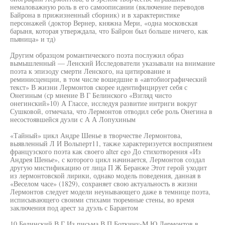
немаловажную роль в его самоописании (включение переводов
Байрона в прижизненный сборник) и в характеристике
персонажей (доктор Вернер, княжна Мери, «одна московская
барыня, которая утверждала, что Байрон был больше ничего, как
пьяница» и тд)
Другим образцом романтического поэта послужил образ
вымышленный — Ленский Исследователи указывали на внимание
поэта к эпизоду смерти Ленского, на цитирование и
реминисценции, в том числе вошедшие в «автобиографический
текст» В жизни Лермонтов скорее идентифицирует себя с
Онегиным (ср мнение В Г Белинского «Взгляд чисто
онегинский»10) А Глассе, исследуя развитие интриги вокруг
Сушковой, отмечала, что Лермонтов отводил себе роль Онегина в
несостоявшейся дуэли с А А Лопухиным
«Тайный» цикл Андре Шенье в творчестве Лермонтова,
выявленный Л И Вольперт11, также характеризуется восприятием
французского поэта как своего alter ego До стихотворения «Из
Андрея Шенье», с которого цикл начинается, Лермонтов создал
другую мистификацию от лица П Ж Беранже Этот герой уходит
из лермонтовской лирики, однако модель поведения, данная в
«Веселом часе» (1829), сохраняет свою актуальность в жизни
Лермонтов следует модели неунывающего даже в темнице поэта,
исписывающего своими стихами тюремные стены, во время
заключения под арест за дуэль с Барантом
10 Белинский В Г Из письма В П Боткину-М Ю Лермонтов в