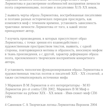
Лермонтова и рассмотрение особенностей восприятия личности
поэта современниками, поэтами и писателями Х1Х-ХХ веков,
2 выявить черты образа Лермонтова, востребованные писателями
и поэтами разных исторических периодов проследить, как
изменяется миф с течением времени, установить зависимость
трактовки личности Лермонтова от того, к какой эпохе
принадлежит автор,
3 изучить произведения, в которых присутствует образ
Лермонтова, с точки зрения его взаимодействия с
художественным пространством текстов, выявить, с одной
стороны, повторяющиеся мотивы и образность, вносимую мифом
в ткань произведения, а с другой, характер деформации образа
поэта, преломленного творческим восприятием конкретного
автора,
4 установить типологию функционирования образа Лермонтова в
художественных текстах поэтов и писателей XIX - XX столетий, а
также систематизировать источники мифа
3 Маркович В M Лермонтов и его интерпретаторы - M Ю
Лермонтов pro et contra СПб 2002, Маркович В М Миф о
Лермонтове на рубеже XIX - XX веков - Имя-сюжег-миф СПб
1996
4 Савинков С А Творческая логика Лермонтова Воронеж 2004