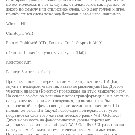
менее, молодёжь и в этих случаях отталкивается, как правило, от
яркого по смыслу или стилистике слова. Оно даёт толчок к игре,
причём смысл слова тоже задействован в этой игре, например:
Winnie: Hi!
Christoph: Wal!
Rainer: Goldfisch! [CD „Text und Ton", Gespräch №19]
(Винни: Привет! (звучит как «акула» (Hai))
Кристоф: Кит!
Райнер: Золотая рыбка!)
Произнесённое на американский манер приветствие Hi! [hai]
звучит в немецком языке гак название рыбы-акулы Hai. Другой
участник диалога (Кристоф) продолжает начатую языковую игру.
На основе омофонов возникает новая трансформация, и в ответ на
первую шутку возникает следующая, происходит как бы
«цепочечный» эффект: совпадение звучания приветствия Hi с
названием рыбы Hai (акула) говорящие подчеркивают путём
подстановки слов того же тематического ряда - Wal! Goldfisch!
Двусмысленность на фонологическом уровне порождает
«цепочку» слов из названий рыб: Wal! Goldfisch! Игра основана
на звуковом сближении семантически несовместимых слов.
Омофония, в отличие от других смежных с ней явлений, как