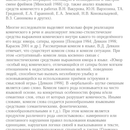
смене фреймов [Минский 1988] (ср. также анализ языковых
средств комичестго в работах В.Н. Вакурова, Ю.Н. Варзозина, ТА.
Гридиной, Е.А. Гараниной, Е.А. Земской, Н.В. Коновальцевой,
В.З. Санникова и других).
Многие исследователи выделяют несколько форм реализации
комического в речи и анализируют лексико-стилистические
средства выражения комического внутри какого-то определённого
его вида: юмора, сатиры, иронии [Походня 1984; Девкин 1998;
Карасик 2001 и др.]. Рассматривая комизм в языке, В.Д. Девкин
отмечает, что существует комизм слова и комизм ситуации. При
этом «ситуативный» комизм лишь косвенно связан с
лингвистическими средствами выражения юмора в языке. «Юмор
-особый вид комического, отличающийся от сатиры более млгким
отношением к недостаткам жизненных явлений, поведению
людей, способностью вызвать незлобивую улыбку и
основывающийся на использовании приёмов остроумия и
смысловой игры» [Девкин 1998]. В «вербальной» шутке смешным
является само слово. Комизм такого рода основывается на чисто
языковой основе, на конкретных особенностях формы и/или
семантики слов, отказ от которых разрушает комичность. Иными
словами, комизм слова создается разнообразными языковыми
средствами (семантическими, фонетическими,
словообразовательными и т.д.). При этом комизм является
продуктом различного рода «несостыковок»: намеренного или
спонтанного нарушения правил пользования языковыми
единицами, нарушгкия логики связей в высказывании и тексте,
столкновения противоположных стратегий и тактик [Гунякина