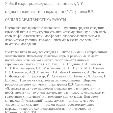
Учёный секретарь диссертационного совета, /¿/у У--
кандидат филологических наук, доцент ^ Лягушкина Н.В.
ОБЩАЯ ХАРАКТЕРИСТИКА РАБОТЫ
Настоящее исследование посвящено изучению средств создания
языковой игры и структурно-семантическому анализу видов игры
слов на фонологическом, морфолого-словообразовательном и
лексическом уровнях языковой системы в языке современной
немецкой молодёжи.
Языковая игра находится сегодня в центре внимания современной
лингвистики. Феномену языковой игры в различных языках
посвящено большое количество работ отечественных и
зарубежных лингвистов (В.Г. Гак, Т.А. Гридина, Е.А. Земская,
Н.В. Коновальцева, Е.В. Максименко, С.Ж. Нухов, М.А. Панина,
В.З. Санников, А.Д. Шмелёв, H.A. Янко-Триницкая, А. Диттген,
Г. Фрайдхоф, Г. Грассегер, Й. Хаусманн, X. Хелмерс, X. Хенне, П.
Шифко). Трактовка языковой игры неоднозначна. Широкое
распространение получила точка зрения В.З. Санникова:
«Языковая игра - это некоторая языковая неправильность (или
необычность) и, что очень важно, неправильность, осознаваемая
говорящим (пишущим) и намеренно допускаемая. При этом
слушающий (читающий) также должен понимать, что это
«нарочно так сказано», иначе он оценит соответствующее
выражение просто как неправильность или неточность»
[Санников 1999: 23].