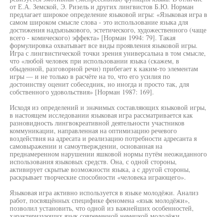
от Е.А. Земской, Э. Ризель и других лингвистов Б.Ю. Норман
предлагает широкое определение языковой игры: «Языковая игра в
самом широком смысле слова - это использование языка для
достижения надъязыкового, эстетического, художественного (чаще
всего - комического) эффекта» [Норман 1994: 79]. Такая
формулировка охватывает все виды проявления языковой игры.
Игра с лингвистической точки зрения универсальна в том смысле,
что «любой человек при использовании языка (скажем, в
обыденной, разговорной речи) прибегает к каким-то элементам
игры — и не только в расчёте на то, что его усилия по
достоинству оценит собеседник, но иногда и просто так, для
собственного удовольствия» [Норман 1987: 169].
Исходя из определений и значимых составляющих языковой игры,
в настоящем исследовании языковая игра рассматривается как
разновидность лингвокреативной деятельности участников
коммуникации, направленная на оптимизацию речевого
воздействия на адресата и реализацию потребности адресанта я
самовыражении и самоутверждении, основанная на
преднамеренном нарушении яшковой нормы путём неожиданного
использования языковых средств. Она, с одной стороны,
активирует скрытые возможности языка, а с другой стороны,
раскрывает творческие способности «человека играющего».
Языковая игра активно используется в языке молодёжи. Анализ
работ, посвящённых специфике феномена «язык молодёжи»,
позволил установить, что одной из важнейших особенностей,
характеризующих язык современной немецкой молодёжи,