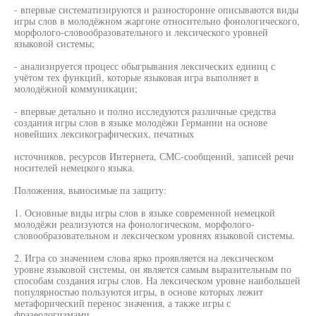
- впервые систематизируются и разносторонне описываются виды
игры слов в молодёжном жаргоне относительно фонологического,
морфолого-словообразовательного и лексического уровней
языковой системы;
- анализируется процесс обыгрывания лексических единиц с
учётом тех функций, которые языковая игра выполняет в
молодёжной коммуникации;
- впервые детально и полно исследуются различные средства
создания игры слов в языке молодёжи Германии на основе
новейших лексикографических, печатных
источников, ресурсов Интернета, СМС-сообщений, записей речи
носителей немецкого языка.
Положения, выиосимые па защиту:
1. Основные виды игры слов в языке современной немецкой
молодёжи реализуются на фонологическом, морфолого-
словообразовательном и лексическом уровнях языковой системы.
2. Игра со значением слова ярко проявляется на лексическом
уровне языковой системы, он является самым выразительным по
способам создания игры слов. На лексическом уровне наибольшей
популярностью пользуются игры, в основе которых лежит
метафорический перенос значения, а также игры с
фразеологизмами.