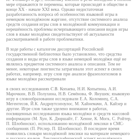
мере отражаются те перемены, которые происходят в обществе в
конце XX - начале XXI века. Однако недостаточная
разработанность вопроса об особенностях языковой игры в
немецком молодёжном жаргоне, отсутствие системного анализа
средств создания игры слов в молодёжной коммуникации и
нерешённость проблемы исчерпывающего описания видов игры
слов в языке молодёжи свидетельствуют об актуальности
рассматриваемой в работе проблематики.
В ходе работы с каталогом диссертаций Российской
государственной библиотеки было установлено, что средства
создания и виды игры слов в языке немецкой молодёжи ещё не
являлись предметом системного анализа и описания. Тем не
менее, некоторые лингвисты затрагивали этот аспект в своих
работах, например, игру слов при анализе фразеологизмов в
языке молодёжи рассматривали
в своих исследованиях C.B. Копаева, Н.И. Копытина, А.И.
Марочкин, В.В. Полухина, Н.В. Семёнова, Ф. Янушек; языковую
игру в словообразовании исследовали Е.А. Коломиец, С.А.
Мегентесов, Й.К. Андроутсопоулос, М. Хайнемачн, А. Кайзер и
другие. Игре слов также уделено внимание в работах,
посвященных исследованию языка молодёжи и средств массовой
информации (М. Хун, К. Дюршайт, Г. Хенне, К. Могк, С. Ройтер,
П. Шлобински), использованию молодёжной лексики в СМС-
сообщениях (П. Рёслер, П. Шлобински). В последнее время
появились словари молодёжной лексики на материале немецкого
и русского языков. Лексикографический аспект молодёжного