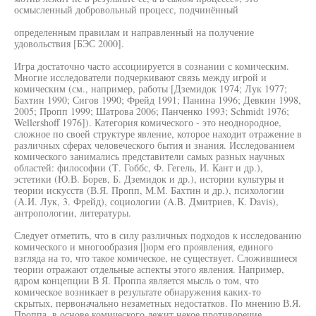
осмысленный добровольный процесс, подчинённый
определенным правилам и направленный на получение
удовольствия [БЭС 2000].
Игра достаточно часто ассоциируется в сознании с комическим.
Многие исследователи подчеркивают связь между игрой и
комическим (см., например, работы [Дземидок 1974; Лук 1977;
Бахтин 1990; Сигов 1990; Фрейд 1991; Панина 1996; Девкин 1998,
2005; Пропп 1999; Шатрова 2006; Панченко 1993; Schmidt 1976;
Wellershoff 1976]). Категория комического - это неоднородное,
сложное по своей структуре явление, которое находит отражение в
различных сферах человеческого бытия и знания. Исследованием
комического занимались представители самых разных научных
областей: философии (Т. Гоббс, Ф. Гегель, И. Кант и др.),
эстетики (Ю.В. Борев, Б. Дземидок и др.), истории культуры и
теории искусств (В.Я. Пропп, М.М. Бахтин и др.), психологии
(А.И. Лук, 3. Фрейд), социологии (A.B. Дмитриев, К. Davis),
антропологии, литературы.
Следует отметить, что в силу различных подходов к исследованию
комического и многообразия |]юрм его проявления, единого
взгляда на то, что такое комическое, не существует. Сложившиеся
теории отражают отдельные аспекты этого явления. Например,
ядром концепции В Я. Проппа является мысль о том, что
комическое возникает в результате обнаружения каких-то
скрытых, первоначально незаметных недостатков. По мнению В.Я.
Проппа, в основе комического лежит некое противоречие,