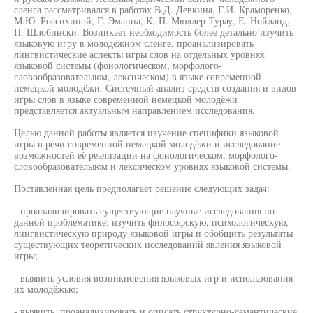
сленга рассматривался в работах В.Д. Девкина, Г.И. Краморенко,
М.Ю. Россихиной, Г. Эманна, К.-П. Мюллер-Турау, Е. Нойланд,
П. Шлобински. Возникает необходимость более детально изучить
языковую игру в молодёжном сленге, проанализировать
лингвистические аспекты игры слов на отдельных уровнях
языковой системы (фонологическом, морфолого-
словообразователыюм, лексическом) в языке современной
немецкой молодёжи. Системный анализ средств создания и видов
игры слов в языке современной немецкой молодёжи
представляется актуальным направлением исследования.
Целью данной работы является изучение специфики языковой
игры в речи современной немецкой молодёжи и исследование
возможностей её реализации на фонологическом, морфолого-
словообразователыюм и лексическом уровнях языковой системы.
Поставленная цель предполагает решение следующих задач:
- проанализировать существующие научные исследования по
данной проблематике: изучить философскую, психологическую,
лингвистическую природу языковой игры и обобщить результаты
существующих теоретических исследований явления языковой
игры;
- выявить условия возникновения языковых игр и использования
их молодёжью;
- выявить, проанализировать и описать структурно-семантические