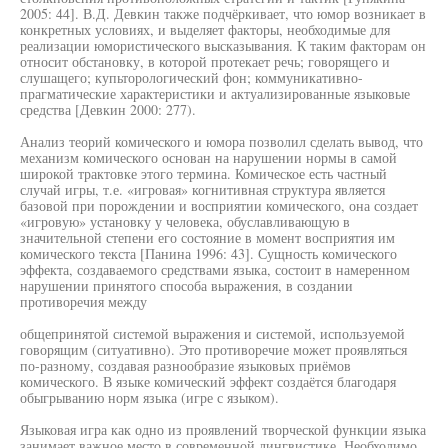
2005: 44]. В.Д. Девкин также подчёркивает, что юмор возникает в
конкретных условиях, и выделяет факторы, необходимые для
реализации юмористического высказывания. К таким факторам он
относит обстановку, в которой протекает речь; говорящего и
слушащего; купьторологический фон; коммуникативно-
прагматические характеристики и актуализированные языковые
средства [Девкин 2000: 277).
Анализ теорий комического и юмора позволил сделать вывод, что
механизм комического основан на нарушении нормы в самой
широкой трактовке этого термина. Комическое есть частный
случай игры, т.е. «игровая» когнитивная структура является
базовой при порождении и восприятии комического, она создает
«игровую» установку у человека, обуславливающую в
значительной степени его состояние в момент восприятия им
комического текста [Панина 1996: 43]. Сущность комического
эффекта, создаваемого средствами языка, состоит в намеренном
нарушении принятого способа выражения, в создании
противоречия между
общепринятой системой выражения и системой, используемой
говорящим (ситуативно). Это противоречие может проявляться
по-разному, создавая разнообразие языковых приёмов
комического. В языке комический эффект создаётся благодаря
обыгрыванию норм языка (игре с языком).
Языковая игра как одно из проявлений творческой функции языка
занимает важное место в современной лингвистике. Необходимо