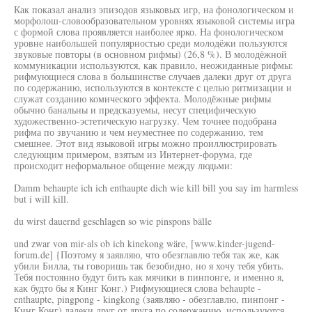
Как показал анализ эпизодов языковых игр, на фонологическом и
морфолош-словообразовательном уровнях языковой системы игра
с формой слова проявляется наиболее ярко. На фонологическом
уровне наибольшей популярностью среди молодёжи пользуются
звуковые повторы (в основном рифмы) (26,8 %). В молодёжной
коммуникации используются, как правило, неожиданные рифмы:
рифмующиеся слова в большинстве случаев далеки друг от друга
по содержанию, используются в контексте с целью ритмизации и
служат созданию комического эффекта. Молодёжные рифмы
обычно банальны и предсказуемы, несут специфическую
художественно-эстетическую нагрузку. Чем точнее подобрана
рифма по звучанию и чем неуместнее по содержанию, тем
смешнее. Этот вид языковой игры можно проиллюстрировать
следующим примером, взятым из Интернет-форума, где
происходит неформальное общение между людьми:
Damm behaupte ich ich enthaupte dich wie kill bill you say im harmless
but i will kill.
du wirst dauernd geschlagen so wie pinspons bälle
und zwar von mir-als ob ich kinekong wäre, [www.kinder-jugend-
forum.de] {Поэтому я заявляю, что обезглавлю тебя так же, как
убили Билла, ты говоришь так безобидно, но я хочу тебя убить.
Тебя постоянно будут бить как мячики в пинпонге, и именно я,
как будто бы я Кинг Конг.) Рифмующиеся слова behaupte -
enthaupte, pingpong - kingkong (заявляю - обезглавлю, пинпонг -
Кинг Конг) далеки друг от друга по содержанию, используются