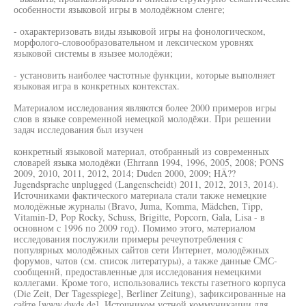
особенности языковой игры в молодёжном сленге;
- охарактеризовать виды языковой игры на фонологическом,
морфолого-словообразовательном и лексическом уровнях
языковой системы в язызее молодёжи;
- установить наиболее частотные функции, которые выполняет
языковая игра в конкретных контекстах.
Материалом исследования являются более 2000 примеров игры
слов в языке современной немецкой молодёжи. При решении
задач исследования был изучен
конкретный языковой материал, отобранный из современных
словарей языка молодёжи (Ehrrann 1994, 1996, 2005, 2008; PONS
2009, 2010, 2011, 2012, 2014; Duden 2000, 2009; HÄ??
Jugendsprache unplugged (Langenscheidt) 2011, 2012, 2013, 2014).
Источниками фактического материала стали также немецкие
молодёжные журналы (Bravo, Juma, Komma, Mädchen, Tipp,
Vitamin-D, Pop Rocky, Schuss, Brigitte, Popcorn, Gala, Lisa - в
основном с 1996 по 2009 год). Помимо этого, материалом
исследования послужили примеры речеупотребления с
популярных молодёжных сайтов сети Интернет, молодёжных
форумов, чатов (см. список литературы), а также данные СМС-
сообщеннй, предоставленные для исследования немецкими
коллегами. Кроме того, использовались тексты газетного корпуса
(Die Zeit, Der Tagesspiege], Berliner Zeitung), зафиксированные на
сайте [www.dwds.de]. Источником устной коммуникации для