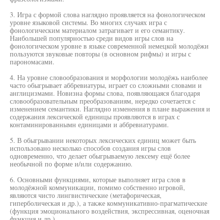
3. Игра с формой слова наглядно проявляется на фонологическом
уровне языковой системы. Во многих случаях игра с
фонологическим материалом затрагивает и его семантику.
Наибольшей популярностью среди видов игры слов на
фонологическом уровне в языке современной немецкой молодёжи
пользуются звуковые повторы (в основном рифмы) и игры с
парономасами.
4. На уровне словообразования и морфологии молодёжь наиболее
часто обыгрывает аббревиатуры, играет со сложными словами и
англицизмами. Новизна формы слова, появляющаяся благодаря
словообразовательным преобразованиям, нередко сочетается с
изменением семантики. Наглядно изменения в плане выражения и
содержания лексической единицы проявляются в играх с
контаминированнымн единицами и аббревиатурами.
5. В обыгрывании некоторых лексических единиц может быть
использовано несколько способов создания игры слов
одновременно, что делает обыгрываемую лексему ещё более
необычной по форме и/или содержанию.
6. Основными функциями, которые выполняет игра слов в
молодёжной коммуникации, помимо собственно игровой,
являются чисто лингвистические (метафорическая,
гиперболическая и др.), а также коммуникативно-прагматические
(функция эмоционального воздействия, экспрессивная, оценочная
функция и др.).