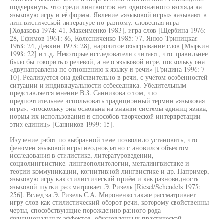
подчеркнуть, что среди лингвистов нет однозначного взгляда на
языковую игру и её формы. Явление «языковой игры» называют в
лингвистической литературе по-разному: словесная игра
[Ходакова 1974: 41, Макеименко 1983], игра слов [Щербина 1976:
28, Ефимов 1961: 86, Колесниченко 1985: 77, Янюо-Триницкая
1968: 24, Девкин 1973: 28], нарочитое обыгрывание слов [Мыркин
1998: 22] и т.д. Некоторые исследователи считают, что правильнее
было бы говорить о речевой, а не о языковой игре, поскольку она
«двунаправлена по отношению к языку и речи» [Гридина 1996: 7 -
10]. Реализуется она действительно в речи, с учётом особенностей
ситуации и индивидуальности собеседника. Убедительным
представляется мнение В.З. Санникова о том, что
предпочтительнее использовать традиционный термин «языковая
игра», «поскольку она основана на знании системы единиц языка,
нормы их использования и способов творческой интерпретации
этих единиц» [Санников 1999: 15].
Изучение работ по выбранной теме позволило установить, что
феномен языковой игры неоднократно становился объектом
исследования в стилистике, литературоведении,
социолингвистике, лингвополитологии, металингвистике и
теории коммуникации, когнитивной лингвистике и др. Например,
языковую игру как стилистический приём и как разновидность
языковой шутки рассматривает Э. Ризель [Riesel/Schendels 1975:
256]. Вслед за Э. Ризель С.А. Мироненко также рассматривает
игру слов как стилистический оборот речи, которому свойственны
черты, способствующие порождению разного рода
функциональных эффектов, обусловленных практической