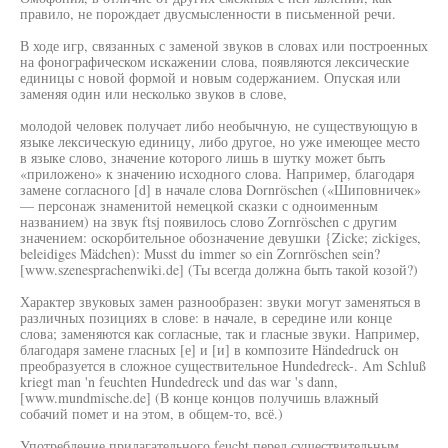
правило, не порождает двусмысленности в письменной речи.
В ходе игр, связанных с заменой звуков в словах или построенных
на фонографическом искажении слова, появляются лексические
единицы с новой формой и новым содержанием. Опуская или
заменяя один или несколько звуков в слове,
молодой человек получает либо необычную, не существующую в
языке лексическую единицу, либо другое, но уже имеющее место
в языке слово, значение которого лишь в шутку может быть
«приложено» к значению исходного слова. Например, благодаря
замене согласного [d] в начале слова Dornröschen («Шиповничек»
— персонаж знаменитой немецкой сказки с одноименным
названием) на звук ftsj появилось слово Zornröschen с другим
значением: оскорбительное обозначение девушки {Zicke; zickiges,
beleidiges Mädchen): Musst du immer so ein Zornröschen sein?
[www.szenesprachenwiki.de] (Ты всегда должна быть такой козой?)
Характер звуковых замен разнообразен: звуки могут заменяться в
различных позициях в слове: в начале, в середине или конце
слова; заменяются как согласные, так и гласные звуки. Например,
благодаря замене гласных [е] и [и] в композите Händedruck он
преобразуется в сложное существительное Hundedreck-. Am Schluß
kriegt man 'n feuchten Hundedreck und das war 's dann,
[www.mundmische.de] (В конце концов получишь влажный
собачий помет и на этом, в общем-то, всё.)
Употребление прилагательного feucht перед существительным