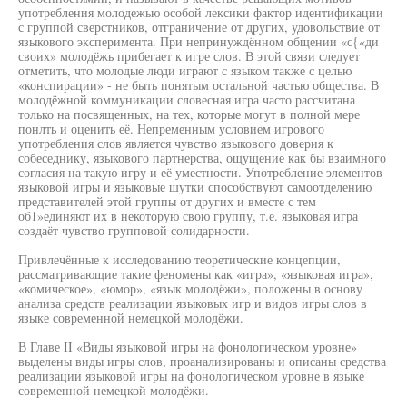
употребления молодежью особой лексики фактор идентификации
с группой сверстников, отграничение от других, удовольствие от
языкового эксперимента. При непринуждённом общении «с{«ди
своих» молодёжь прибегает к игре слов. В этой связи следует
отметить, что молодые люди играют с языком также с целью
«конспирации» - не быть понятым остальной частью общества. В
молодёжной коммуникации словесная игра часто рассчитана
только на посвященных, на тех, которые могут в полной мере
понлть и оценить её. Непременным условием игрового
употребления слов является чувство языкового доверия к
собеседнику, языкового партнерства, ощущение как бы взаимного
согласия на такую игру и её уместности. Употребление элементов
языковой игры и языковые шутки способствуют самоотделению
представителей этой группы от других и вместе с тем
об1»единяют их в некоторую свою группу, т.е. языковая игра
создаёт чувство групповой солидарности.
Привлечённые к исследованию теоретические концепции,
рассматривающие такие феномены как «игра», «языковая игра»,
«комическое», «юмор», «язык молодёжи», положены в основу
анализа средств реализации языковых игр и видов игры слов в
языке современной немецкой молодёжи.
В Главе II «Виды языковой игры на фонологическом уровне»
выделены виды игры слов, проанализированы и описаны средства
реализации языковой игры на фонологическом уровне в языке
современной немецкой молодёжи.