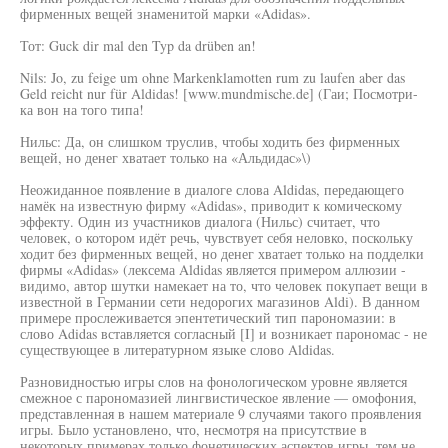
фирменных вещей знаменитой марки «Adidas».
Тот: Guck dir mal den Typ da drüben an!
Nils: Jo, zu feige um ohne Markenklamotten rum zu laufen aber das
Geld reicht nur für Aldidas! [www.mundmische.de] (Гаи; Посмотри-
ка вон на того типа!
Нильс: Да, он слишком труслив, чтобы ходить без фирменных
вещей, но денег хватает только на «Альдидас»\)
Неожиданное появление в диалоге слова Aldidas, передающего
намёк на известную фирму «Adidas», приводит к комическому
эффекту. Один из участников диалога (Нильс) считает, что
человек, о котором идёт речь, чувствует себя неловко, поскольку
ходит без фирменных вещей, но денег хватает только на подделки
фирмы «Adidas» (лексема Aldidas является примером аллюзии -
видимо, автор шутки намекает на то, что человек покупает вещи в
известной в Германии сети недорогих магазинов Aldi). В данном
примере прослеживается эпентетический тип парономазии: в
слово Adidas вставляется согласный [I] и возникает парономас - не
существующее в литературном языке слово Aldidas.
Разновидностью игры слов на фонологическом уровне является
смежное с парономазией лингвистическое явление — омофония,
представленная в нашем материале 9 случаями такого проявления
игры. Было установлено, что, несмотря на присутствие в
некоторых примерах только фонетических аспектов игры, тем не