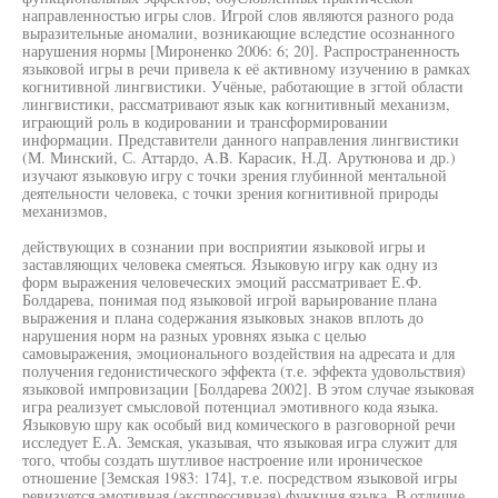
направленностью игры слов. Игрой слов являются разного рода
выразительные аномалии, возникающие вследстие осознанного
нарушения нормы [Мироненко 2006: 6; 20]. Распространенность
языковой игры в речи привела к её активному изучению в рамках
когнитивной лингвистики. Учёные, работающие в згтой области
лингвистики, рассматривают язык как когнитивный механизм,
играющий роль в кодировании и трансформировании
информации. Представители данного направления лингвистики
(М. Минский, С. Аттардо, A.B. Карасик, Н.Д. Арутюнова и др.)
изучают языковую игру с точки зрения глубинной ментальной
деятельности человека, с точки зрения когнитивной природы
механизмов,
действующих в сознании при восприятии языковой игры и
заставляющих человека смеяться. Языковую игру как одну из
форм выражения человеческих эмоций рассматривает Е.Ф.
Болдарева, понимая под языковой игрой варьирование плана
выражения и плана содержания языковых знаков вплоть до
нарушения норм на разных уровнях языка с целью
самовыражения, эмоционального воздействия на адресата и для
получения гедонистического эффекта (т.е. эффекта удовольствия)
языковой импровизации [Болдарева 2002]. В этом случае языковая
игра реализует смысловой потенциал эмотивного кода языка.
Языковую шру как особый вид комического в разговорной речи
исследует Е.А. Земская, указывая, что языковая игра служит для
того, чтобы создать шутливое настроение или ироническое
отношение [Земская 1983: 174], т.е. посредством языковой игры
ревизуется эмотивная (экспрессивная) функцня языка. В отличие