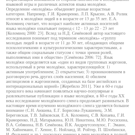
языковой игры и различных аспектов языка молодёжи.
Определение «молодёжь» объединяет разные возрастные
категории. Например, Г.И. Краморенко, Л.П. Крысин, A.B. Ролик
относят к молодёжи людей в в возрасте от 13 до 35 лет. Е.А.
Коломиец считает, что возраст наиболее активных носителей
языка молодёжи охватывает период с 12 - 13 до 22 - 23 лет
[Коломиец 2000: 23]. Вслед за Н.Д. Семёновой автор настоящего
исследования понимает под термином «молодёжь» «группу
молодых людей в возрасте от 11 до 30 лет, обладающих общими
психологичекими и культурологическими характеристиками, а
также общим социальным статусом с точки зрения ролей,
выполняемых ими в обществе» [Семёнова 2006: 72]. Язык
молодёжи определяется как «один из видов групповых жаргонов,
используемый в речи молодёжи, характеризующийся: 1)
активным употреблением; 2) открытостью; 3) проникновением в
разговорную речь других слоёв населения; 4) обилием
англицизмов и жаргонизмов, созданных на базе английских и
интернациональных корней» [Жеребило 2011]. Уже в 60-е годы
прошлого века начинают появляться научно-популярные и
развлекательные публикации о языке молодёжи, в 80-е годы XX
века исследование молодёжного сленга продолжает развиваться. В
настоящее время изучению молодёжного сленга уделяется большое
внимание (С.Н. Аюшева, Е.Г. Борисова-Лукашенец, Э.М.
Береговская, Т.В. Зайковская, Е.А. Коломиец, C.B. Копаева, Г.И.
Краморенко, Н.Д. Матарыкина, Ю.Н. Никитина, М.Ю. Россихина,
В.А. Собянина, Н.В. Семёнова, Й.К. Андроутсопоулос, Г. Эманн,
М. Хайнеманн, Г. Хенне, Е. Нойланд, И. Ройтер, П. Шлобински,
И. Фольмерт и др.), поскольку именно в речи молодёжи в полной