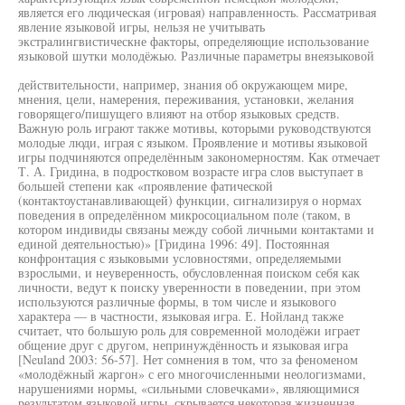
является его людическая (игровая) направленность. Рассматривая
явление языковой игры, нельзя не учитывать
экстралингвистическне факторы, определяющие использование
языковой шутки молодёжью. Различные параметры внеязыковой
действительности, например, знания об окружающем мире,
мнения, цели, намерения, переживания, установки, желания
говорящего/пишущего влияют на отбор языковых средств.
Важную роль играют также мотивы, которыми руководствуются
молодые люди, играя с языком. Проявление и мотивы языковой
игры подчиняются определённым закономерностям. Как отмечает
Т. А. Гридина, в подростковом возрасте игра слов выступает в
большей степени как «проявление фатической
(контактоустанавливающей) функции, сигнализируя о нормах
поведения в определённом микросоциальном поле (таком, в
котором индивиды связаны между собой личными контактами и
единой деятельностью)» [Гридина 1996: 49]. Постоянная
конфронтация с языковыми условностями, определяемыми
взрослыми, и неуверенность, обусловленная поиском себя как
личности, ведут к поиску уверенности в поведении, при этом
используются различные формы, в том числе и языкового
характера — в частности, языковая игра. Е. Нойланд также
считает, что большую роль для современной молодёжи играет
общение друг с другом, непринуждённость и языковая игра
[Neuland 2003: 56-57]. Нет сомнения в том, что за феноменом
«молодёжный жаргон» с его многочисленными неологизмами,
нарушениями нормы, «сильными словечками», являющимися
результатом языковой игры, скрывается некоторая жизненная