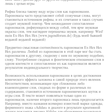
лишь с целью игры.
Рифма близка такому виду игры слов как парономазии.
Парономасы часто представляют собой созвучные слова, могут
становиться источником рифмы, и их сочетание в таких случаях
создает звуковой повтор. Чем неожиданнее сопоставление
парономасов, рифмующихся между собой, тем ярче звуковая
окраска слов, тем нагляднее перешшчка звуков, например: Wird'
mein Ex-Hex Hex Hex [www.jugendforum.de] (Будь моей бывшей
ведьмой ведьмой ведьмой)
Предметно-смысловая соотнесённость парономасов Ex-Hex Hex
Hex различна. Любой из парономасов в этой паре мог бы стать
парономасом к другому, сходному с ним по звуковому подобию,
слову. Употребление сходных в фонетическом отношении слов в
одном контексте и сопоставление их как парономасов является
результатом индивидуального творчества.
Возможность использования парономазии в целях достижения
комического эффекта заложена в самой природе этого явления.
Несоответствия, возникающие при сближении либо
взаимоподмене слов, сходных по форме и различных по
содержанию, становятся источником паронимических шуток и
игры слов. В тексте может появляться только один из
парономасов, наличие второго парономаса лишь предполагается.
Например, вместо названия всемирно известной марки одежды,
фирменного знака «Adidas» в диалоге в результате креативной
логики рождается лексема Aldidas для обозначения поддельных