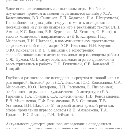
Чаще всего исследовались частные виды игры. Наиболее
изученным приёмом языковой игры является каламбур (С.А.
Колесниченко, В.З. Санников, Е.П. Ходакова, H.A. Штырхунова).
Из наиболее поздних работ следует отметить исследования,
посвящённые изучению языковых игр в рекламных текстах (Л.П.
Амири, К.С. Баранов, Е.Б. Курганова, М. Еспинат, О. Норт), в
текстах комической направленности (Д.Б. Келарева, Н.Д.
Миловская, Т.И. Шатрова), в коммуникативном пространстве
средств массовой информации (C.B. Ильясова, Н.И. Клушина,
О.Ю. Коновалова, И.П. Савицкий). Рассмотрению
словообразовательного аспекта языковых игр посвящены работы
С.Ж. Нухова, О.П. Симутовой; языковая игра во фразеологии
рассматривались в работах О.Н. Гунякиной, C.B. Копаевой, Е.
Пиирайнен.
Глубоко и разносторонне исследованы средства языковой игры в
разговорной, бытовой речи (Е.А. Земская, Ю.О. Коновалова, С.А.
Мироненко, Ю.О. Нестерова, Л.П. Раскопова, Е. Пиирайнен),
особенности игры слов в художественной литературе (Е.А.
Гаранина, Т.А. Гридина, С.А. Колесниченко, Н.В. Коновальцева,
Е.В. Максименко, Г.Ф. Рахимкулова, В.З. Санников, Т.В.
Устинова, В.И. Шаховский), игровой аспект детской речи как
сферы проявления игры со словом (И.П. Амзаракова, Т.А.
Гридина, Н.С Иванова, С.Н. Цейтлин).
Актуальность диссертационного исследования определяется
возрастающим вниманием со стороны лингвистов к исследованию