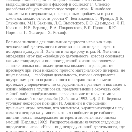
выдающийся английский философ и социолог Г. Спенсер
разработал общую философскую теорию игры. К наиболее
значимым исследованиям, посвященным проблемам игры и
комизма, можно отнести работы Ф. Бейтсндейка, 3. Фрейда, Д.Б.
Эльконина, М.Н. Бахтина, Л.С. Выготского, Б.О. Дземидока, Л.П.
Крысина, И.Е. Берлянд, Е.А. Покровского, В.Я. Проппа, Б.Ю.
Нормана, Г. Хелмерса, X. Котхоф.
Большое значение для понимания сущности игры как вида
человеческой деятельности имеют воззрения нидерландского
историка культуры Й. Хейзинги на природу игры. Й. Хейзинга
определяет игру как «свободную деятельность, которая осознается
как «не взаправду» и вне повседневной жизни выполняемое
занятие, однако она может целиком овладеть играющим, не
преследуя при этом никакого прямого материального интереса, не
ищет пользы,... свободная деятельность, которая совершается
внутри намеренно ограниченного пространства и времени,
протекает упорядочение, по определённым правилам и вызывает к
жизни общества группировки, предпочитающие окружать себя
тайной либо подчёркивающие свое отличие от прочего мира
всевозможной маскировкой» [Хейзинга 1992: 20]. И.Е. Берлянд
уточняет некоторые позиции И. Хейзинги в отношении
признаков игры, отмечая, что элементом, характеризующим игру,
является непредсказуемость, которая сообщает игре гибкость,
динамичность, поддерживает интерес и яиляется источником
эмоций [Берлянд 1992]. Распространённым является следующее
определение игры: «Игра - вид непродуктивной деятельности, где
мотив лежит не в результате её, а в самом процессе», это