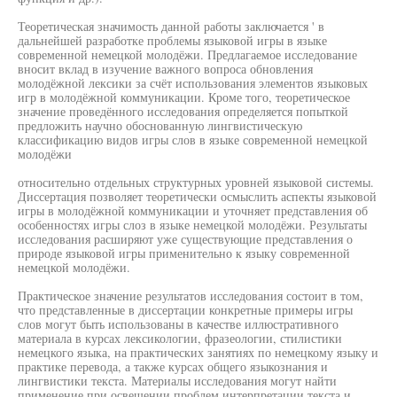
Теоретическая значимость данной работы заключается ' в
дальнейшей разработке проблемы языковой игры в языке
современной немецкой молодёжи. Предлагаемое исследование
вносит вклад в изучение важного вопроса обновления
молодёжной лексики за счёт использования элементов языковых
игр в молодёжной коммуникации. Кроме того, теоретическое
значение проведённого исследования определяется попыткой
предложить научно обоснованную лингвистическую
классификацию видов игры слов в языке современной немецкой
молодёжи
относительно отдельных структурных уровней языковой системы.
Диссертация позволяет теоретически осмыслить аспекты языковой
игры в молодёжной коммуникации и уточняет представления об
особенностях игры слоз в языке немецкой молодёжи. Результаты
исследования расширяют уже существующие представления о
природе языковой игры применительно к языку современной
немецкой молодёжи.
Практическое значение результатов исследования состоит в том,
что представленные в диссертации конкретные примеры игры
слов могут быть использованы в качестве иллюстративного
материала в курсах лексикологии, фразеологии, стилистики
немецкого языка, на практических занятиях по немецкому языку и
практике перевода, а также курсах общего языкознания и
лингвистики текста. Материалы исследования могут найти
применение при освещении проблем интерпретации текста и