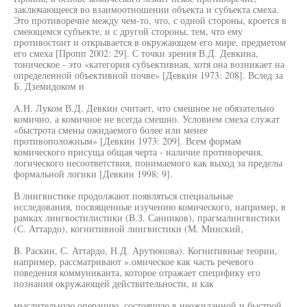
заключающееся во взаимоотношении объекта и субъекта смеха.
Это противоречие между чем-то, что, с одной стороны, кроется в
смеющемся субъекте, и с другой стороны, тем, что ему
противостоит и открывается в окружающем его мире, предметом
его смеха [Пропп 2002: 29]. С точки зрения В.Д. Девкина,
тоническое - это «категория субъективная, хотя она возникает на
определенной объективной почве» [Девкин 1973: 208]. Вслед за
Б. Дземидоком и
A.Н. Луком В.Д. Девкин считает, что смешное не обязательно
комично, а комичное не всегда смешно. Условием смеха служат
«быстрота смены ожидаемого более или менее
противоположным» [Девкин 1973: 209]. Всем формам
комического присуща общая черта - наличие противоречия,
логического несоответствия, понимаемого как выход за пределы
формальной логики [Девкин 1998: 9].
В лингвистике продолжают появляться специальные
исследования, посвященные изучению комического, например, в
рамках лингвостилистики (В.З. Санников), прагмалингвистики
(С. Аттардо), когнитивной лингвистики (М. Минский,
B. Раскин, С. Аттардо, Н.Д. Арутюнова). Когнитивные теории,
например, рассматривают ».омическое как часть речевого
поведения коммуниканта, которое отражает специфику его
познания окружающей действительности, и как
мыслительную операцию, состоящую в неожиданной и быстрой