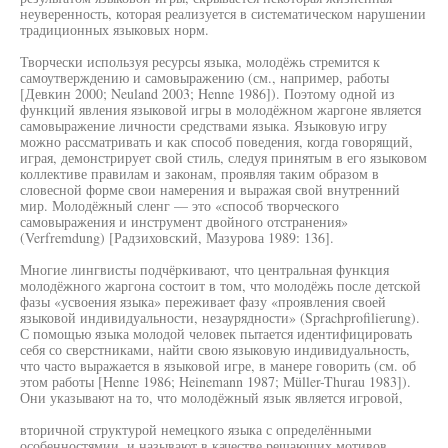
неуверенность, которая реализуется в систематическом нарушении
традиционных языковых норм.
Творчески используя ресурсы языка, молодёжь стремится к
самоутверждению и самовыражению (см., например, работы
[Девкин 2000; Neuland 2003; Henne 1986]). Поэтому одной из
функций явления языковой игры в молодёжном жаргоне является
самовыражение личности средствами языка. Языковую игру
можно рассматривать и как способ поведения, когда говорящий,
играя, демонстрирует свой стиль, следуя принятым в его языковом
коллективе правилам и законам, проявляя таким образом в
словесной форме свои намерения и выражая свой внутренний
мир. Молодёжный сленг — это «способ творческого
самовыражения и инструмент двойного отстранения»
(Verfremdung) [Радзиховский, Мазурова 1989: 136].
Многие лингвисты подчёркивают, что центральная функция
молодёжного жаргона состоит в том, что молодёжь после детской
фазы «усвоения языка» переживает фазу «проявления своей
языковой индивидуальности, незаурядности» (Sprachprofilierung).
С помощью языка молодой человек пытается идентифицировать
себя со сверстниками, найти свою языковую индивидуальность,
что часто выражается в языковой игре, в манере говорить (см. об
этом работы [Henne 1986; Heinemann 1987; Müller-Thurau 1983]).
Они указывают на то, что молодёжный язык является игровой,
вторичной структурой немецкого языка с определёнными
особенностямии, и называют в качестве решающих мотивов