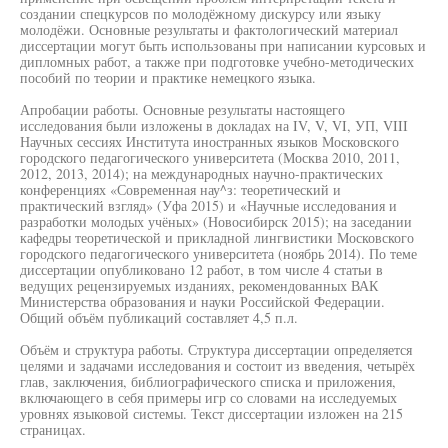
создании спецкурсов по молодёжному дискурсу или языку
молодёжи. Основные результаты и фактологический материал
диссертации могут быть использованы при написании курсовых и
дипломных работ, а также при подготовке учебно-методических
пособий по теории и практике немецкого языка.
Апробации работы. Основные результаты настоящего
исследования были изложены в докладах на IV, V, VI, УП, VIII
Научных сессиях Института иностранных языков Московского
городского педагогического университета (Москва 2010, 2011,
2012, 2013, 2014); на международных научно-практических
конференциях «Современная нау^з: теоретический и
практический взгляд» (Уфа 2015) и «Научные исследования и
разработки молодых учёных» (Новосибирск 2015); на заседании
кафедры теоретической и прикладной лингвистики Московского
городского педагогического университета (ноябрь 2014). По теме
диссертации опубликовано 12 работ, в том числе 4 статьи в
ведущих рецензируемых изданиях, рекомендованных ВАК
Министерства образования и науки Российской Федерации.
Общий объём публикаций составляет 4,5 п.л.
Объём и структура работы. Структура диссертации определяется
целями и задачами исследования и состоит из введения, четырёх
глав, заключения, библиографического списка и приложения,
включающего в себя примеры игр со словами на исследуемых
уровнях языковой системы. Текст диссертации изложен на 215
страницах.