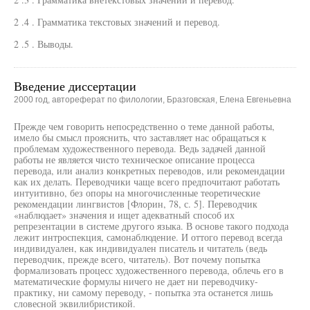
2 .4 . Грамматика текстовых значений и перевод.
2 .5 . Выводы.
Введение диссертации
2000 год, автореферат по филологии, Бразговская, Елена Евгеньевна
Прежде чем говорить непосредственно о теме данной работы,
имело бы смысл прояснить, что заставляет нас обращаться к
проблемам художественного перевода. Ведь задачей данной
работы не является чисто техническое описание процесса
перевода, или анализ конкретных переводов, или рекомендации
как их делать. Переводчики чаще всего предпочитают работать
интуитивно, без опоры на многочисленные теоретические
рекомендации лингвистов [Флорин, 78, с. 5]. Переводчик
«наблюдает» значения и ищет адекватный способ их
репрезентации в системе другого языка. В основе такого подхода
лежит интроспекция, самонаблюдение. И оттого перевод всегда
индивидуален, как индивидуален писатель и читатель (ведь
переводчик, прежде всего, читатель). Вот почему попытка
формализовать процесс художественного перевода, облечь его в
математические формулы ничего не дает ни переводчику-
практику, ни самому переводу, - попытка эта останется лишь
словесной эквилибристикой.