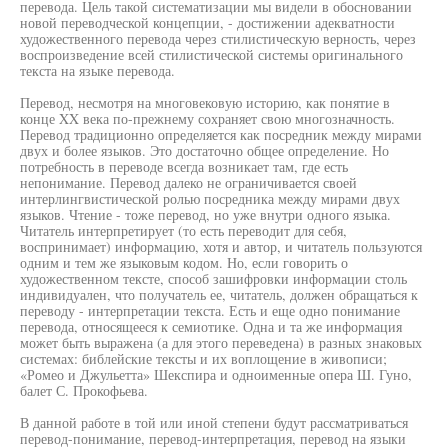
перевода. Цель такой систематизации мы видели в обосновании
новой переводческой концепции, - достижении адекватности
художественного перевода через стилистическую верность, через
воспроизведение всей стилистической системы оригинального
текста на языке перевода.
Перевод, несмотря на многовековую историю, как понятие в
конце XX века по-прежнему сохраняет свою многозначность.
Перевод традиционно определяется как посредник между мирами
двух и более языков. Это достаточно общее определение. Но
потребность в переводе всегда возникает там, где есть
непонимание. Перевод далеко не ограничивается своей
интерлингвистической ролью посредника между мирами двух
языков. Чтение - тоже перевод, но уже внутри одного языка.
Читатель интерпретирует (то есть переводит для себя,
воспринимает) информацию, хотя и автор, и читатель пользуются
одним и тем же языковым кодом. Но, если говорить о
художественном тексте, способ зашифровки информации столь
индивидуален, что получатель ее, читатель, должен обращаться к
переводу - интерпретации текста. Есть и еще одно понимание
перевода, относящееся к семиотике. Одна и та же информация
может быть выражена (а для этого переведена) в разных знаковых
системах: библейские тексты и их воплощение в живописи;
«Ромео и Джульетта» Шекспира и одноименные опера Ш. Гуно,
балет С. Прокофьева.
В данной работе в той или иной степени будут рассматриваться
перевод-понимание, перевод-интерпретация, перевод на языки