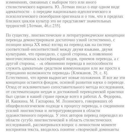
изменениях, связанных с выбором того или иного
стилистического варианта. Ю. Лотман писал о еще одном виде
адекватности - о передаче национально-идеологического и
психологического своеобразия оригинала и о том, что в пределах
близких циклов культур это не представляет значительных
трудностей [Лотман, 46,с.235].
По существу, лингвистические и литературоведческие концепции
перевода демонстрировали достаточно узкий (естественно, с
позиции конца XX века) взгляд на перевод как на систему
соответствий-несоответствий между двумя языками, двумя
культурами, что приводило, с одной стороны, к появлению
многочисленных классификаций видов, приемов перевода, а с
другой стороны, - «к обвинению перевода в неспособности
служить адекватным средством коммуникации или же просто к
отрицанию возможности перевода» [Клюканов, 29, с. 8].
Естественно, что время выдвигает новые положения. И все же эти
концепции остаются фондом, основой развития науки о переводе.
Отход от исключительно сопоставительного метода исследования,
от систематизации неудач и достижений переводческой практики
был сделан в нашей стране прежде всего в работах А. Федорова,
И. Кашкина, М. Гаспарова, М. Лозинского, говоривших об
общефилологическом подходе к процессу перевода, о соединении
усилий лингвистики и литературоведения в области
художественного перевода. У этих авторов перевод переходил из
области сугубо лингвистической в область стилистических
исследований, рассматривался вопрос о личностном моменте
восприятия текста, вводилось понятие «творческой доминанты