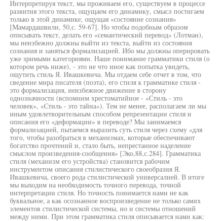
Интерпретируя текст, мы проживаем его, существуем в процессе
развития этого текста, ощущаем его динамику, смысл постигаем
только в этой динамике, ощущая «состояние сознания»
[Мамардашвили, 50,с. 59-67]. Но чтобы подобным образом
описывать текст, делать его «семантический перевод» (Лотман),
мы неизбежно должны выйти из текста, выйти из состояния
сознания и заняться формализацией. Ибо мы должны оперировать
уже зримыми категориями. Наше понимание грамматики стиля (о
котором речь ниже), - это не что иное как попытка увидеть,
ощутить стиль Я. Ивашкевича. Мы отдаем себе отчет в том, что
сведение мира писателя (поэта), его стиля к грамматике стиля -
это формализация, неизбежное движение в сторону
однозначности (вспомним хрестоматийное - «Стиль - это
человек», «Стиль - это тайна»). Тем не менее, располагаем ли мы
иным удовлетворительным способом репрезентации стиля и
описания его «деформации» в переводе? Мы занимаемся
формализацией, пытаемся выразить суть стиля через схему «для
того, чтобы разобраться в механизмах, которые обеспечивают
богатство прочтений и, стало быть, непрестанное наделение
смыслом произведения-сообщения» [Эко,88,с.284]. Грамматика
стиля (механизм его устройства) становится рабочим
инструментом описания стилистического своеобразия Я.
Ивашкевича, своего рода стилистической универсалией. В итоге
мы выходим на необходимость точного перевода, точной
интерпретации стиля. Но точность понимается нами не как
буквальное, а как осознанное воспроизведение не только самих
элементов стилистической системы, но и системы отношений
между ними. При этом грамматика стиля описывается нами как: