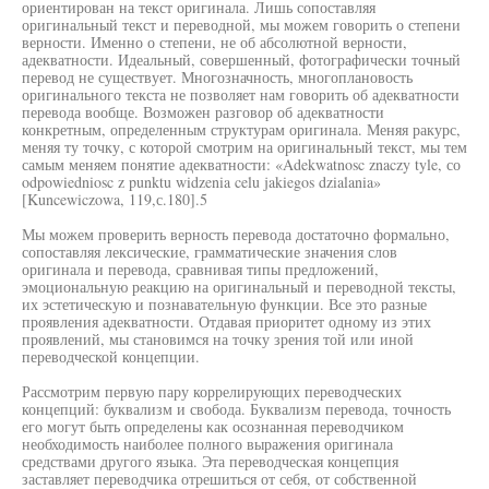
ориентирован на текст оригинала. Лишь сопоставляя
оригинальный текст и переводной, мы можем говорить о степени
верности. Именно о степени, не об абсолютной верности,
адекватности. Идеальный, совершенный, фотографически точный
перевод не существует. Многозначность, многоплановость
оригинального текста не позволяет нам говорить об адекватности
перевода вообще. Возможен разговор об адекватности
конкретным, определенным структурам оригинала. Меняя ракурс,
меняя ту точку, с которой смотрим на оригинальный текст, мы тем
самым меняем понятие адекватности: «Adekwatnosc znaczy tyle, со
odpowiedniosc z punktu widzenia celu jakiegos dzialania»
[Kuncewiczowa, 119,с.180].5
Мы можем проверить верность перевода достаточно формально,
сопоставляя лексические, грамматические значения слов
оригинала и перевода, сравнивая типы предложений,
эмоциональную реакцию на оригинальный и переводной тексты,
их эстетическую и познавательную функции. Все это разные
проявления адекватности. Отдавая приоритет одному из этих
проявлений, мы становимся на точку зрения той или иной
переводческой концепции.
Рассмотрим первую пару коррелирующих переводческих
концепций: буквализм и свобода. Буквализм перевода, точность
его могут быть определены как осознанная переводчиком
необходимость наиболее полного выражения оригинала
средствами другого языка. Эта переводческая концепция
заставляет переводчика отрешиться от себя, от собственной