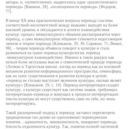
автора» и, соответственно, выдвигались идеи «реалистического
перевода» [Кашкин, 28], «полноценности перевода» [Федоров,
77].
В конце XX века прагматические вопросы перевода (система
соответствий-несоответствий между языками) выходят на более
высокий уровень и обсуждаются в аспекте взаимодействия
культур: процесс межкультурного общения рассматривается через
перевод, а само межкультурное общение становится недостающим
звеном в теории перевода [Клюканов, 29, 30; Сорокин, 71; Веекег,
98], - теория перевода объявила поворот к культуре и стала
развиваться на грани перевод-культурология, перевод
-межкультурное взаимодействие. Именно в таком ракурсе как
нельзя более актуальны мысли о семиотической природе перевода
(Лотман и Тартусская школа), взгляд на перевод как на основной
механизм развития информационного пространства, семиосферы,
как на залог существования и развития культуры в целом:
«перевод не столько выступает явлением культуры, сколько являет
культуру» [Клюканов, 29, с. 19]. Перевод-интерпретация создает
культуру, а культура существует как система знаков, требующих
интерпретации-перевода и живущих в процессе интерпретации:
тексты культуры не могут существовать сами по себе, но лишь
интерпретируясь.
Такой расширенный подход к переводу заставил пересмотреть
традиционные (но далеко не однозначные) переводческие
понятия, - адекватность, эквивалентность, инвариант перевода,
близость-отдаленность культур. Так, понятия полной-частичной