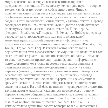
мире, о тексте, как о форме высказывания авторского
представления о жизни. По существу же, эти две науки, говоря о
тексте, как бы и не говорили собственно о нем. Лишь с
появлением стилистики текста исследователи начали заниматься
проблемами текста как такового: целостность текста и условия
создания этой целостности, стиль текста, «здание» текста. Перевод
зарождался как лингвистическая наука и долгое время оставался
повернутым более на язык, чем на текст (А. Швейцер, А.
Федоров). В работах А.Писарской, Б. Келар, А. Нойберта перевод
рассматривался исключительно как вид межъязыковой
коммуникации, в которой отправитель информации и ее
получатель пользуются разными языковыми кодами [Pisarska, 136;
Kielar, 117; Neubert, 132]. В качестве основного условия
осуществления этой межъязыковой коммуникации выдвигался тот
факт, что оба ее участника должны говорить об одном и том же,
то есть при условии правильной расшифровки информации с
использованием кода языка перевода текст языка оригинала
оказывался информативно тождественным тексту на языке
перевода (момент, обозначенный у вышеназванных авторов как
acceptability, восприятие текста). Лингвистический перевод
рассматривал текст как носителя информации (лексические и
грамматические значения слов, общеязыковые стилистические
значения и т.д.). На этой базе возникали переводческие стратегии,
так называемые максимы, касающиеся прежде всего точного
перевода именно общеязыковых лексических, грамматических и
стилистических значений: maxim of quality, maxim of quantity,
maxim of relation, maxim of manner [Neubert, 132, с.49]. В
исключительно детальной работе Барбары Келар «Tlumaczenie i