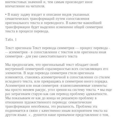
внетекстовых значений и, тем самым производит иное
впечатление на читателя.
• В нашу задачу входит и описание видов указанных
семантических трансформаций путем сопоставления
оригинального текста и переводного. В качестве важнейшей
трансформации будет выделено изменение общей симметрии
текста в процессе перевода.
Табл. 1
Текст оригинала Текст перевода симметрия — процесс перевода -
-- асимметрия - в сопоставлении с текстом или оригинала иная
симметрия - для уже самостоятельного текста
Мы предполагаем, что оригинальный текст обладает своей
внутренней симметрией-соразмерностью всех составляющих его
элементов. В ходе перевода симметрия стиля оригинала
изменяется, становясь асимметричной в сопоставлении со стилем
исходного текста, или превращаясь в симметрию иного порядка.
Асимметрия или иная симметрия -взаимозаменяемые элементы:
мы просто меняем ракурс, угол зрения на систему текста. • мы еще
раз затрагиваем старую как сам перевод проблему адекватности.
Мы показываем ее как до конца не решаемую проблему в
отношении художественного перевода: семантические
трансформации неизбежны, это реальность. Проблема эта
поднимается в связи с качественно иным восприятием текста на
другом языке. « . рушится наше привычное представление о том,