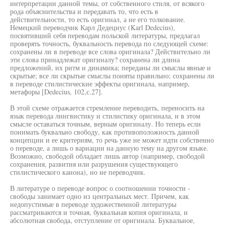
интерпретации данной темы, от собственного стиля, от всякого
рода объяснительства и передавать то, что есть в
действительности, то есть оригинал, а не его толкование.
Немецкий переводчик Карл Дедециус (Karl Dedecius),
посвятивший себя переводам польской литературы, предлагал
проверять точность, буквальность перевода по следующей схеме:
сохранены ли в переводе все слова оригинала? Действительно ли
эти слова принадлежат оригиналу? сохранена ли длина
предложений, их ритм и динамика; переданы ли смыслы явные и
скрытые; все ли скрытые смыслы поняты правильно; сохранены ли
в переводе стилистические эффекты оригинала, например,
метафоры [Dedecius, 102,с.27].
В этой схеме отражается стремление переводить, переносить на
язык перевода лингвистику и стилистику оригинала, и в этом
смысле оставаться точным, верным оригиналу. Но теперь если
понимать буквально свободу, как противоположность данной
концепции и ее критериям, то речь уже не может идти собственно
о переводе, а лишь о вариации на данную тему на другом языке.
Возможно, свободой обладает лишь автор (например, свободой
сохранения, развития или разрушения существующего
стилистического канона), но не переводчик.
В литературе о переводе вопрос о соотношении точности -
свободы занимает одно из центральных мест. Причем, как
недопустимые в переводе художественной литературы
рассматриваются и точная, буквальная копия оригинала, и
абсолютная свобода, отступление от оригинала. Буквальное,