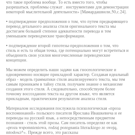
что такое проблема вообще. То есть вместо того, чтобы
разрешаться, проблемы служат . инструментами для демонстрации
некоторой мыслительной деятельности» [Мамардашвили,50,с.24].
• подтверждение предположения о том, что путем предваряющего
перевод детального анализа стиля оригинального текста мы
достигаем большей степени адекватности перевода и тем
уменьшаем переводческие трансформации.
• подтверждение второй гипотезы-предположения о том, что
стиль и есть та общая точка, где потенциально могут встретиться и
объединить свои усилия многочисленные переводческие
концепции.
Мы можем определить наши задачи как гносеологические и
одновременно носящие прикладной характер. Создавая идеальный
образ - модель грамматики стиля анализируемого текста, мы тем
самым проникаем в тайну стиля, получаем знание о механизме
создания этого стиля. А следовательно, способствуем более
точному воссозданию текста на другом языке, что является
прикладным, практическим результатом анализа стиля.
Материалом исследования послужила психологическая «проза
воспоминаний» польского писателя Ярослава Ивашкевича и ее
переводы на русский язык, а непосредственным предметом
познания - стиль этой прозы. Сам писатель определял ее как
«proza wspomnieniowa, rodzaj pozegnania literackiego ze swojq,
mtodosci^». Прежде всего, это рассказы