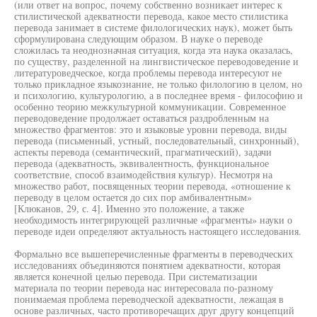
(или ответ на вопрос, почему собственно возникает интерес к
стилистической адекватности перевода, какое место стилистика
перевода занимает в системе филологических наук), может быть
сформулирована следующим образом. В науке о переводе
сложилась та неоднозначная ситуация, когда эта наука оказалась,
по существу, разделенной на лингвистическое переводоведение и
литературоведческое, когда проблемы перевода интересуют не
только прикладное языкознание, не только филологию в целом, но
и психологию, культурологию, а в последнее время - философию и
особенно теорию межкультурной коммуникации. Современное
переводоведение продолжает оставаться раздробленным на
множество фрагментов: это и языковые уровни перевода, виды
перевода (письменный, устный, последовательный, синхронный),
аспекты перевода (семантический, прагматический), задачи
перевода (адекватность, эквивалентность, функциональное
соответствие, способ взаимодействия культур). Несмотря на
множество работ, посвященных теории перевода, «отношение к
переводу в целом остается до сих пор амбивалентным»
[Клюканов, 29, с. 4]. Именно это положение, а также
необходимость интегрирующей различные «фрагменты» науки о
переводе идеи определяют актуальность настоящего исследования.
Формально все вышеперечисленные фрагменты в переводческих
исследованиях объединяются понятием адекватности, которая
является конечной целью перевода. При систематизации
материала по теории перевода нас интересовала по-разному
понимаемая проблема переводческой адекватности, лежащая в
основе различных, часто противоречащих друг другу концепций