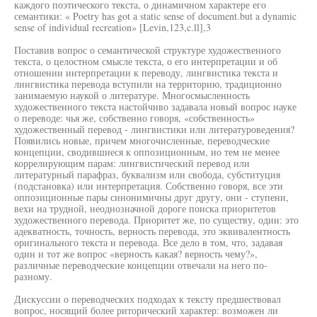
каждого поэтического текста, о динамичном характере его
семантики: « Poetry has got а static sense of document.but a dynamic
sense of individual recreation» [Levin,123,c.ll],3
Поставив вопрос о семантической структуре художественного
текста, о целостном смысле текста, о его интерпретации и об
отношении интерпретации к переводу, лингвистика текста и
лингвистика перевода вступили на территорию, традиционно
занимаемую наукой о литературе. Многосмысленность
художественного текста настойчиво задавала новый вопрос науке
о переводе: чья же, собственно говоря, «собственность»
художественный перевод - лингвистики или литературоведения?
Появились новые, причем многочисленные, переводческие
концепции, сводившиеся к оппозиционным, но тем не менее
коррелирующим парам: лингвистический перевод или
литературный парафраз, буквализм или свобода, субституция
(подстановка) или интерпретация. Собственно говоря, все эти
оппозиционные пары синонимичны друг другу, они - ступени,
вехи на трудной, неоднозначной дороге поиска приоритетов
художественного перевода. Приоритет же, по существу, один: это
адекватность, точность, верность перевода, это эквивалентность
оригинального текста и перевода. Все дело в том, что, задавая
один и тот же вопрос «верность какая? верность чему?»,
различные переводческие концепции отвечали на него по-
разному.
Дискуссии о переводческих подходах к тексту предшествовал
вопрос, носящий более риторический характер: возможен ли