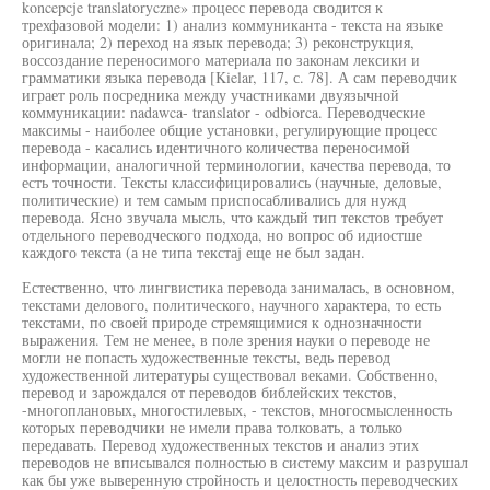
koncepcje translatoryczne» процесс перевода сводится к
трехфазовой модели: 1) анализ коммуниканта - текста на языке
оригинала; 2) переход на язык перевода; 3) реконструкция,
воссоздание переносимого материала по законам лексики и
грамматики языка перевода [Kielar, 117, с. 78]. А сам переводчик
играет роль посредника между участниками двуязычной
коммуникации: nadawca- translator - odbiorca. Переводческие
максимы - наиболее общие установки, регулирующие процесс
перевода - касались идентичного количества переносимой
информации, аналогичной терминологии, качества перевода, то
есть точности. Тексты классифицировались (научные, деловые,
политические) и тем самым приспосабливались для нужд
перевода. Ясно звучала мысль, что каждый тип текстов требует
отдельного переводческого подхода, но вопрос об идиостше
каждого текста (а не типа текстаj еще не был задан.
Естественно, что лингвистика перевода занималась, в основном,
текстами делового, политического, научного характера, то есть
текстами, по своей природе стремящимися к однозначности
выражения. Тем не менее, в поле зрения науки о переводе не
могли не попасть художественные тексты, ведь перевод
художественной литературы существовал веками. Собственно,
перевод и зарождался от переводов библейских текстов,
-многоплановых, многостилевых, - текстов, многосмысленность
которых переводчики не имели права толковать, а только
передавать. Перевод художественных текстов и анализ этих
переводов не вписывался полностью в систему максим и разрушал
как бы уже выверенную стройность и целостность переводческих