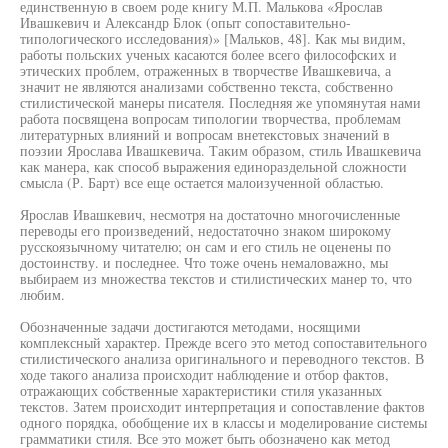
единственную в своем роде книгу М.П. Малькова «Ярослав
Ивашкевич и Александр Блок (опыт сопоставительно-
типологического исследования)» [Мальков, 48]. Как мы видим,
работы польских ученых касаются более всего философских и
этических проблем, отраженных в творчестве Ивашкевича, а
значит не являются анализами собственно текста, собственно
стилистической манеры писателя. Последняя же упомянутая нами
работа посвящена вопросам типологии творчества, проблемам
литературных влияний и вопросам внетекстовых значений в
поэзии Ярослава Ивашкевича. Таким образом, стиль Ивашкевича
как манера, как способ выражения единораздельной сложности
смысла (Р. Барт) все еще остается малоизученной областью.
Ярослав Ивашкевич, несмотря на достаточно многочисленные
переводы его произведений, недостаточно знаком широкому
русскоязычному читателю; он сам и его стиль не оценены по
достоинству. и последнее. Что тоже очень немаловажно, мы
выбираем из множества текстов и стилистических манер то, что
любим.
Обозначенные задачи достигаются методами, носящими
комплексный характер. Прежде всего это метод сопоставительного
стилистического анализа оригинального и переводного текстов. В
ходе такого анализа происходит наблюдение и отбор фактов,
отражающих собственные характеристики стиля указанных
текстов. Затем происходит интерпретация и сопоставление фактов
одного порядка, обобщение их в классы и моделирование системы
грамматики стиля. Все это может быть обозначено как метод