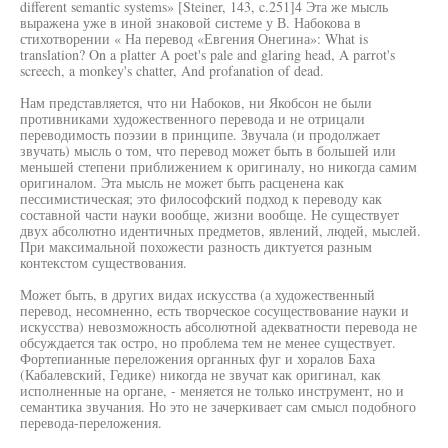
different semantic systems» [Steiner, 143, c.251]4 Эта же мысль
выражена уже в иной знаковой системе у В. Набокова в
стихотворении « На перевод «Евгения Онегина»: What is
translation? On a platter A poet's pale and glaring head, A parrot's
screech, a monkey's chatter, And profanation of dead.
Нам представляется, что ни Набоков, ни Якобсон не были
противниками художественного перевода и не отрицали
переводимость поэзии в принципе. Звучала (и продолжает
звучать) мысль о том, что перевод может быть в большей или
меньшей степени приближением к оригиналу, но никогда самим
оригиналом. Эта мысль не может быть расценена как
пессимистическая; это философский подход к переводу как
составной части науки вообще, жизни вообще. Не существует
двух абсолютно идентичных предметов, явлений, людей, мыслей.
При максимальной похожести разность диктуется разным
контекстом существования.
Может быть, в других видах искусства (а художественный
перевод, несомненно, есть творческое сосуществование науки и
искусства) невозможность абсолютной адекватности перевода не
обсуждается так остро, но проблема тем не менее существует.
Фортепианные переложения органных фуг и хоралов Баха
(Кабалевский, Гедике) никогда не звучат как оригинал, как
исполненные на органе, - меняется не только инструмент, но и
семантика звучания. Но это не зачеркивает сам смысл подобного
перевода-переложения.