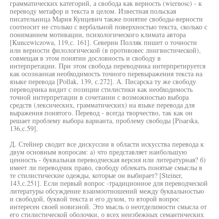
грамматических категорий, а свобода как верность (wiernosc) - к
переводу метафор и текста в целом. Известная польская
писательница Мария Кунцевич также понятие свободы-верности
соотносит не столько с вербальной поверхностью текста, сколько с
пониманием мотивации, психологического климата автора
[Kuncewiczowa, 119,с. 161]. Северин Полляк пишет о точности
или верности филологической (в противовес лингвистической),
совмещая в этом понятии дословность и свободу в
интерпретации. При этом свобода переводчика интерпретируется
как осознанная необходимость точного перевыражения текста на
языке перевода [Pollak, 139, с.272]. А. Писарска ту же свободу
переводчика видит с позиции стилистики как необходимость
точной интерпретации в сочетании с возможностью выбора
средств (лексических, грамматических) на языке перевода для
выражения понятого. Перевод - всегда творчество, так как он
решает проблему выбора варианта, проблему свободы [Pisarska,
136,с.59].
Д. Стейнер сводит все дискуссии в области искусства перевода к
двум основным вопросам: а) что представляет наибольшую
ценность - буквальная переводческая версия или литературная? б)
имеет ли переводчик право, свободу облекать понятые смыслы в
те стилистические одежды, которые он выбирает? [Steiner,
143,с.251]. Если первый вопрос -традиционное для переводческой
литературы обсуждение взаимоотношений между буквальностью
и свободой, буквой текста и его духом, то второй вопрос
интересен своей новизной. Это мысль о неотделимости смысла от
его стилистической оболочки, о всех неизбежных семантических