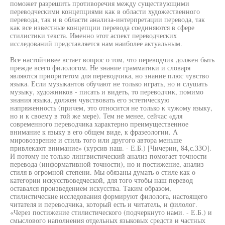
поможет разрешить противоречия между существующими
переводческими концепциями как в области художественного
перевода, так и в области анализа-интерпретации перевода, так
как все известные концепции перевода соединяются в сфере
стилистики текста. Именно этот аспект переводческих
исследований представляется нам наиболее актуальным.
Все настойчивее встает вопрос о том, что переводчик должен быть
прежде всего филологом. Не знание грамматики и словаря
являются приоритетом для переводчика, но знание плюс чувство
языка. Если музыкантов обучают не только играть, но и слушать
музыку, художников - писать и видеть, то переводчик, помимо
знания языка, должен чувствовать его эстетическую
напряженность (причем, это относится не только к чужому языку,
но и к своему в той же мере). Тем не менее, сейчас «для
современного переводчика характерно преимущественное
внимание к языку в его общем виде, к фразеологии. А
мировоззрение и стиль того или другого автора меньше
привлекают внимание» (курсив наш. - Е.Б.) [Чичерин, 84,с.ЗЗО].
И потому не только лингвистический анализ помогает точности
перевода (информативной точности), но и постижение, анализ
стиля в огромной степени. Мы обязаны думать о стиле как о
категории искусствоведческой, для того чтобы наш перевод
оставался произведением искусства. Таким образом,
стилистические исследования формируют филолога, настоящего
читателя и переводчика, который есть и читатель, и филолог.
«Через постижение стилистического (подчеркнуто нами. - Е.Б.) и
смыслового наполнения отдельных языковых средств и частных