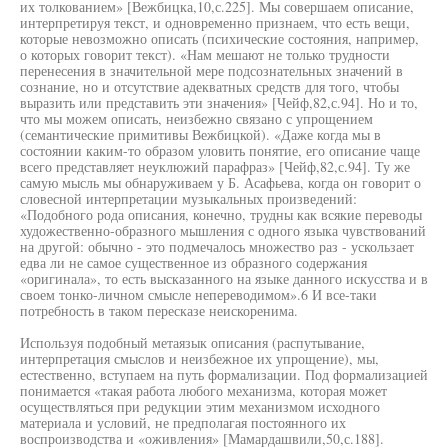
их толкованием» [Вежбицка,10,с.225]. Мы совершаем описание,
интерпретируя текст, и одновременно признаем, что есть вещи,
которые невозможно описать (психические состояния, например,
о которых говорит текст). «Нам мешают не только трудности
перенесения в значительной мере подсознательных значений в
сознание, но и отсутствие адекватных средств для того, чтобы
выразить или представить эти значения» [Чейф,82,с.94]. Но и то,
что мы можем описать, неизбежно связано с упрощением
(семантические примитивы Вежбицкой). «Даже когда мы в
состоянии каким-то образом уловить понятие, его описание чаще
всего представляет неуклюжий парафраз» [Чейф,82,с.94]. Ту же
самую мысль мы обнаруживаем у Б. Асафьева, когда он говорит о
словесной интерпретации музыкальных произведений:
«Подобного рода описания, конечно, трудны как всякие переводы
художественно-образного мышления с одного языка чувствований
на другой: обычно - это подмечалось множество раз - ускользает
едва ли не самое существенное из образного содержания
«оригинала», то есть высказанного на языке данного искусства и в
своем тонко-личном смысле непереводимом».6 И все-таки
потребность в таком пересказе неискоренима.
Используя подобный метаязык описания (распутывание,
интерпретация смыслов и неизбежное их упрощение), мы,
естественно, вступаем на путь формализации. Под формализацией
понимается «такая работа любого механизма, которая может
осуществляться при редукции этим механизмом исходного
материала и условий, не предполагая постоянного их
воспроизводства и «оживления» [Мамардашвили,50,с.188].