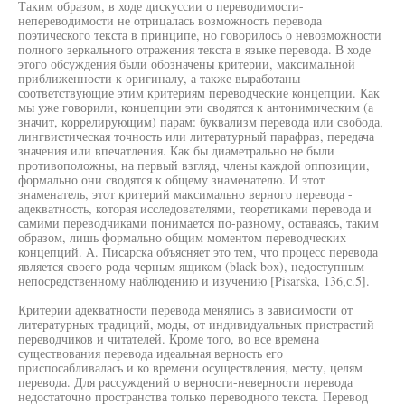
Таким образом, в ходе дискуссии о переводимости-
непереводимости не отрицалась возможность перевода
поэтического текста в принципе, но говорилось о невозможности
полного зеркального отражения текста в языке перевода. В ходе
этого обсуждения были обозначены критерии, максимальной
приближенности к оригиналу, а также выработаны
соответствующие этим критериям переводческие концепции. Как
мы уже говорили, концепции эти сводятся к антонимическим (а
значит, коррелирующим) парам: буквализм перевода или свобода,
лингвистическая точность или литературный парафраз, передача
значения или впечатления. Как бы диаметрально не были
противоположны, на первый взгляд, члены каждой оппозиции,
формально они сводятся к общему знаменателю. И этот
знаменатель, этот критерий максимально верного перевода -
адекватность, которая исследователями, теоретиками перевода и
самими переводчиками понимается по-разному, оставаясь, таким
образом, лишь формально общим моментом переводческих
концепций. А. Писарска объясняет это тем, что процесс перевода
является своего рода черным ящиком (black box), недоступным
непосредственному наблюдению и изучению [Pisarska, 136,с.5].
Критерии адекватности перевода менялись в зависимости от
литературных традиций, моды, от индивидуальных пристрастий
переводчиков и читателей. Кроме того, во все времена
существования перевода идеальная верность его
приспосабливалась и ко времени осуществления, месту, целям
перевода. Для рассуждений о верности-неверности перевода
недостаточно пространства только переводного текста. Перевод