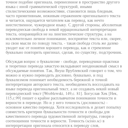
точное подобие оригинала, перенесенное в пространство другого
языка с иной грамматической структурой, иными
стилистическими возможностями, становится лишь бледным,
часто примитивным, неживым отражением оригинального текста
и читается, ощущается читателем как перевод, как нечто
неестественное, чужеродное языку. С другой стороны, абсолютная
переводческая свобода в некой иррациональной интерпретации
текста, опирающейся не на лингвистические структуры, а на
исключительно личное понимание, восприятие текста или, скорее,
на свои мысли по поводу текста, - такая свобода столь же далеко
уводит нас от понятия хорошего перевода, как и стремление
буквально повторить оригинал, сделав, по существу, подстрочник.
Обсуждая вопрос о буквализме - свободе, переводчики-практики
и теоретики перевода зачастую вкладывают неодинаковый смысл в
обсуждаемые понятия. Так, Януш Врублевский говорит о том, что
можно и нужно переводить дословно, буквально, и под
буквализмом понимает необходимость бережной и точной
интерпретации авторского текста, необходимость воссоздавать на
языке перевода оригинальный текст, а не создавать некий новый
переводческий текст [Wroblewski, 149,с. 81]. Богуслав Хек [Нек,
115,с.99] пишет о крайне расплывчатом понимании точности и
верности в переводе. Но и у него точность (дословность) -
основное качество перевода. Хотя исследователь и делает попытку
совместить критерии буквальности-точности и свободы для
качественного перевода художественной литературы, говоря о
соотношении точности и верности. Точность (scisio.sc) в
интерпретации оригинала относится к переводу слов,