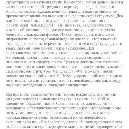
структурного осмысления стиля. Кроме того, метод данной работы
вытекает из основной трудности перевода, - неоднозначности,
многоплановости художественного текста. Неоднозначность не
предполагает внешнего выражения в фонетической структуре. Два
или более высказывания различаются семантически, но не
фонетически [Чейф,82,с.94]. Тем не менее, неоднозначность
текста - объективно наблюдаемое явление, не результат сугубо
личного истолкования фактов. Любой переводчик использует
интроспекцию, метод самонаблюдения для того, чтобы выявить
эту неоднозначность, перевести, перенести ее в структуру другого
языка, дать ей иное фонетическое выражение. Для
сопоставительного стилистического анализа мы пользуемся той же
методикой. «Если понятия находятся в нашем сознании, то
именно там их и следует искать. Труд нее достичь сознательного
понимания того, какие конкретно понятия присутствуют в данной
семантической структуре»[Чейф,82,с.93-94]. Пожалуй, после
появления указанной книги У. Чейфа укоренившийся скептицизм
по отношению к интроспекции или самонаблюдению, как методу
научного исследования, покидает лингвистику.
Мы признаем семантику не как теорию исключительно, но как
вид деятельности (выявление структуры мысли, скрытой за
внешними формами языка). Соответственно, для получения
результатов сопоставительного стилистического исследования мы
пользуемся методом интерпретирующего описания текстов:
«рассказываем» смыслы, вытаскиваем их на поверхность,
эксплицируем их. «Наиболее плодотворный подход состоит в том,
чтобы попытаться сделать репрезентацию значений одновременно