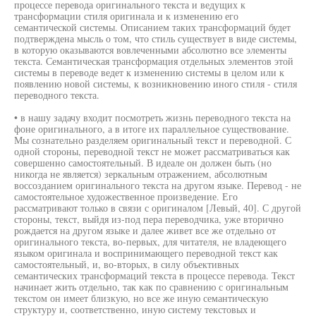
процессе перевода оригинального текста и ведущих к
трансформации стиля оригинала и к изменению его
семантической системы. Описанием таких трансформаций будет
подтверждена мысль о том, что стиль существует в виде системы,
в которую оказываются вовлеченными абсолютно все элементы
текста. Семантическая трансформация отдельных элементов этой
системы в переводе ведет к изменению системы в целом или к
появлению новой системы, к возникновению иного стиля - стиля
переводного текста.
• в нашу задачу входит посмотреть жизнь переводного текста на
фоне оригинального, а в итоге их параллельное существование.
Мы сознательно разделяем оригинальный текст и переводной. С
одной стороны, переводной текст не может рассматриваться как
совершенно самостоятельный. В идеале он должен быть (но
никогда не является) зеркальным отражением, абсолютным
воссозданием оригинального текста на другом языке. Перевод - не
самостоятельное художественное произведение. Его
рассматривают только в связи с оригиналом [Левый, 40]. С другой
стороны, текст, выйдя из-под пера переводчика, уже вторично
рождается на другом языке и далее живет все же отдельно от
оригинального текста, во-первых, для читателя, не владеющего
языком оригинала и воспринимающего переводной текст как
самостоятельный, и, во-вторых, в силу объективных
семантических трансформаций текста в процессе перевода. Текст
начинает жить отдельно, так как по сравнению с оригинальным
текстом он имеет близкую, но все же иную семантическую
структуру и, соответственно, иную систему текстовых и