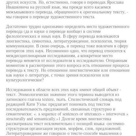
других искусств. Но, естественно, говоря о переводах Ярослава
Ивашкевича на русский язык, мы прежде всего касаемся
межъязыкового перевода, обращенного к оригинальному тексту, -
мы говорим о переводе художественного текста.
Достаточно трудно однозначно определить место художественного
перевода (да и науки о переводе вообще) в системе
филологических и иных наук. В сферу перевода вовлекаются
лингвистика, семиотика, литературоведение, психология, теория
коммуникации. В свою очередь, и перевод тоже вовлечен в сферу
интересов этих наук. Несомненно одно, что перевод относится к
междисциплинарным исследованиям, а конкретное место
перевода меняется от исследователя к исследователю. Отправным
моментом в рассмотрении этого вопроса есть отношение процесса
перевода к тексту. Но отношение лингвистическое или отношение
как науки о литературе, с точки зрения психологии или
культурологическое?
Исследования в области всех этих наук имеют общий объект -
текст. Этимологически значение этого термина выводится из
латинского глагола textere, ткать. Стилистический словарь под
редакцией Кати Уэльс предлагает понимать под текстом
последовательность предложений, связанных структурно и
семантически: «. a sequence of sentences or utterances « interwoven »
structurally and semantically.»1 Долгое время лингвистика
рассматривала текст исключительно с позиций языка: системно-
структурная организация звуков, морфем, слов, предложений.
Литературоведение же говорило о тексте-способе мышления о