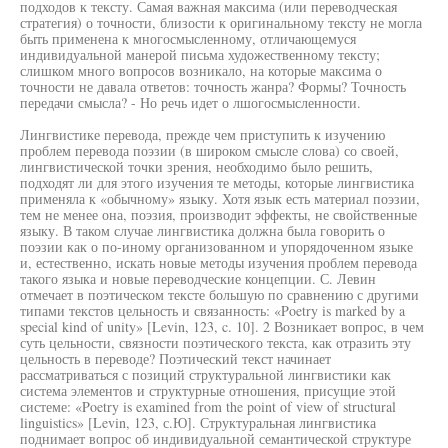
подходов к тексту. Самая важная максима (или переводческая
стратегия) о точности, близости к оригинальному тексту не могла
быть применена к многосмысленному, отличающемуся
индивидуальной манерой письма художественному тексту;
слишком много вопросов возникало, на которые максима о
точности не давала ответов: точность жанра? Формы? Точность
передачи смысла? - Но речь идет о лшогосмысленности.
Лингвистике перевода, прежде чем приступить к изучению
проблем перевода поэзии (в широком смысле слова) со своей,
лингвистической точки зрения, необходимо было решить,
подходят ли для этого изучения те методы, которые лингвистика
применяла к «обычному» языку. Хотя язык есть материал поэзии,
тем не менее она, поэзия, производит эффекты, не свойственные
языку. В таком случае лингвистика должна была говорить о
поэзии как о по-иному организованном и упорядоченном языке
и, естественно, искать новые методы изучения проблем перевода
такого языка и новые переводческие концепции. С. Левин
отмечает в поэтическом тексте большую по сравнению с другими
типами текстов цельность и связанность: «Poetry is marked by a
special kind of unity» [Levin, 123, c. 10]. 2 Возникает вопрос, в чем
суть цельности, связности поэтического текста, как отразить эту
цельность в переводе? Поэтический текст начинает
рассматриваться с позиций структуральной лингвистики как
система элементов и структурные отношения, присущие этой
системе: «Poetry is examined from the point of view of structural
linguistics» [Levin, 123, с.Ю]. Структуральная лингвистика
поднимает вопрос об индивидуальной семантической структуре