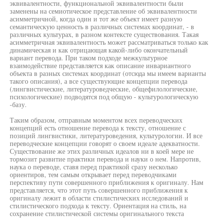
эквивалентности, функциональной эквивалентности были
заменены на семиотическое представление об эквивалентности
асимметричной, когда один и тот же объект имеет разную
семантическую ценность в различных системах координат, - в
различных культурах, в разном контексте существования. Такая
асимметричная эквивалентность может рассматриваться только как
динамическая и как отрицающая какой-либо окончательный
вариант перевода. При таком подходе межкультурное
взаимодействие представляется как описание инвариантного
объекта в разных системах координат (отсюда мы имеем варианты
такого описания), а все существующие концепции перевода
(лингвистические, литературоведческие, общефилологические,
психологические) подводятся под общую - культурологическую
-базу.
Таким образом, отправным моментом всех переводческих
концепций есть отношение перевода к тексту, отношение с
позиций лингвистики, литературоведения, культурологии. И все
переводческие концепции говорят о своем идеале адекватности.
Существование же этих различных идеалов ни в коей мере не
тормозит развитие практики перевода и науки о нем. Напротив,
наука о переводе, ставя перед практикой сразу несколько
ориентиров, тем самым открывает перед переводчиками
перспективу пути совершенного приближения к оригиналу. Нам
представляется, что этот путь совершенного приближения к
оригиналу лежит в области стилистических исследований и
стилистического подхода к тексту. Ориентация на стиль, на
сохранение стилистической системы оригинального текста