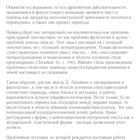
Объектом исследования, то есть фрагментом действительности,
оказавшимся в фокусе нашего внимания, являются текст и
перевод как продукты интеллектуальной деятельности писателя и
переводчика, а также сам процесс перевода.
Перевод будет нас интересовать не исключительно как проблема
прикладной лингвистики, но как проблема филологии в целом, -
проблема поиска смысла. Этот смысл мы ищем не с позиций
лингвистики, не с позиций литературоведения. Только филология
«учит правильно понимать смысл текста», - ибо «она соединяет
литературоведение и языкознание в области изучения стиля
произведения» [Лихачев, 41, с. 196]. Именно стиль произведения,
проблемы стилистики перевода окажутся предметом внимания и
темой настоящего исследования.
Таким образом, для нас мысль Д. Лихачева о «возвращении к
филологии», в том числе в области изучения сопоставительной
стилистики перевода, очень близка и актуальна, и работа
выполняется в аспекте общефилологическом. Но не только. Если
рассматривать перевод как посредник между мирами языков, то
мы вступаем в область общения, взаимодействия культур. Это уже
потенциальный культурологический аспект работы. Наши
рассуждения о форме, о композиционном построении текста как о
музыкальной, пластической форме - частные проявления этого
аспекта.
Проблемная ситуация, из которой рождается настоящая работа