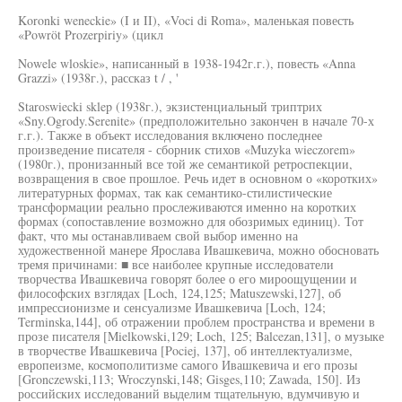
Koronki weneckie» (I и II), «Voci di Roma», маленькая повесть
«Powröt Prozerpiriy» (цикл
Nowele wloskie», написанный в 1938-1942г.г.), повесть «Anna
Grazzi» (1938г.), рассказ t / , '
Staroswiecki sklep (1938г.), экзистенциальный триптрих
«Sny.Ogrody.Serenite» (предположительно закончен в начале 70-х
г.г.). Также в объект исследования включено последнее
произведение писателя - сборник стихов «Muzyka wieczorem»
(1980г.), пронизанный все той же семантикой ретроспекции,
возвращения в свое прошлое. Речь идет в основном о «коротких»
литературных формах, так как семантико-стилистические
трансформации реально прослеживаются именно на коротких
формах (сопоставление возможно для обозримых единиц). Тот
факт, что мы останавливаем свой выбор именно на
художественной манере Ярослава Ивашкевича, можно обосновать
тремя причинами: ■ все наиболее крупные исследователи
творчества Ивашкевича говорят более о его мироощущении и
философских взглядах [Loch, 124,125; Matuszewski,127], об
импрессионизме и сенсуализме Ивашкевича [Loch, 124;
Terminska,144], об отражении проблем пространства и времени в
прозе писателя [Mielkowski,129; Loch, 125; Balcezan,131], о музыке
в творчестве Ивашкевича [Pociej, 137], об интеллектуализме,
европеизме, космополитизме самого Ивашкевича и его прозы
[Gronczewski,113; Wroczynski,148; Gisges,110; Zawada, 150]. Из
российских исследований выделим тщательную, вдумчивую и