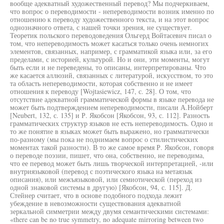
вообще адекватный художественный перевод? Мы подчеркиваем,
что вопрос о переводимости - непереводимости возник именно по
отношению к переводу художественного текста, и на этот вопрос
однозначного ответа, с нашей точки зрения, не существует.
Теоретик польского переводоведения Ольгерд Войтасевич писал о
том, что непереводимость может касаться только очень немногих
элементов, связанных, например, с грамматикой языка или, за его
пределами, с историей, культурой. Но и они, эти моменты, могут
быть если и не переведены, то описаны, интерпретированы. Что
же касается аллюзий, связанных с литературой, искусством, то это
та область непереводимости, которая собственно и не имеет
отношения к переводу [Wojtasiewicz, 147, с. 28]. О том, что
отсутствие адекватной грамматической формы в языке перевода не
может быть подтверждением непереводимости, писали А.Нойберт
[Neubert, 132, с. 135] и Р. Якобсон [Якобсон, 93, с. 112]. Разность
грамматических структур языков не есть непереводимость. Одно и
то же понятие в языках может быть выражено, но грамматически
по-разному (мы пока не поднимаем вопрос о стилистических
моментах такой разности). В то же самое время Р. Якобсон, говоря
о переводе поэзии, пишет, что она, собственно, не переводима,
что ее перевод может быть лишь творческой интерпретацией, -или
внутриязыковой (перевод с поэтического языка на метаязык
описания), или межъязыковой, или семиотической (переход из
одной знаковой системы в другую) [Якобсон, 94, с. 115]. Д.
Стейнер считает, что в основе подобного подхода лежит
убеждение в невозможности существования адекватной
зеркальной симметрии между двумя семантическими системами:
«there can be no true symmetry, no adequate mirroring between two