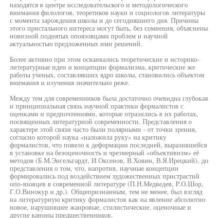
находятся в центре исследовательского и методологического
внимания филологов, теоретиков науки и социологов литературы
с момента зарождения школы и до сегодняшнего дня. Причины
этого пристального интереса могут быть, без сомнения, объяснены
новизной поднятых опоязовцами проблем и научной
актуальностью предложенных ими решений.
Более активно при этом осваивались теоретические и историко-
литературные идеи и концепции формализма, критические же
работы ученых, составлявших ядро школы, становились объектом
внимания и изучения значительно реже.
Между тем для современников была достаточно очевидна глубокая
и принципиальная связь научной практики формалистов с
оценками и предпочтениями, которые отразились в их работах,
посвященных литературной современности. Представления о
характере этой связи часто были полярными - от точки зрения,
согласно которой наука «наложила руку» на критику
формалистов, что повело к деформации последней, выразившейся
в установке на безоценочность и чрезмерный «объективизм» её
методов (Б.М.Энгельгардт, И.Оксенов, В.Ховин, В.Я.Ирецкий), до
представления о том, что, напротив, научные концепции
формировались под воздействием художественных пристрастий
опо-язовцев в современной литературе (П.Н.Медведев, P.O.Шор,
Г.О.Винокур и др.). Общепризнанным, тем не менее, был взгляд
на литературную критику формалистов как на явление абсолютно
новое, нарушившее жанровые, стилистические, оценочные и
другие каноны предшественников.