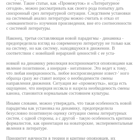
системе. Такие статьи, как «Промежуток» и «Литературное
сегодня», можно рассматривать как своего рода попытку дать
синхронный срез литературной ситуации. Следствием установки
на системный анализ литературы можно считать и отказ от
«имманентного» изучения произведения, вне его соотнесенности
с системой литературы.
Наконец, третья составляющая новой парадигмы - динамика -
предопределила взгляд на современную литературу не только как
на систему, но как систему, находящуюся в движении. В
соответствии с новейшей иерархией ценностей с ее уста-
новкой на динамику революция воспринимается опоязовцами как
явление позитивное, а инерция - негативное. Это ведет к тому,
что любая инерционность, любое воспроизведение извест-' ного
образца сразу же ставит вопрос о необходимости смены
направления движения. Ситуация же «промежутка», когда есть
ощущение, что инерция иссякла и назрела необходимость смены
канона, становится нормальным состоянием культуры.
Иными словами, можно утверждать, что такая особенность новой
парадигмы как установка на динамику, предопределила
безусловно позитивную оценку ситуации смены литературных
систем, с одной стороны, а с другой - такую особенность критики
формалистов, как ориентация на новаторские, экспериментальные
явления в литературе.
Приоритет научности в теории и критике опоязовцев, их