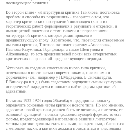
последующего развития.
Во второй главе - «Литературная критика Тынянова: постановка
проблем и способы их разрешения» - говорится о том, что
характер критических выступлений опоязовцев (как и их
теоретических работ) формировался в результате и открытой, и
имплицитной полемики с теми типами и направлениями
литературной критики, которые доминировали в
предшествующую эпоху. Характерно, что, перечисляя отвергаемые
им типы критики, Тынянов называет критику «Аполлона»,
Иванова-Разумника, Горнфельда, а также Шелгунова и
Айхенвальда, то есть представителей почти всех авторитетных
критических направлений предшествующего периода.
Установка на создание качественно иного типа критики,
отмечавшаяся почти всеми современниками, писавшими о
формализме (см., например у П.Медведева, Б.Энгельгардта,
Г.Виноку-ра и т.д.) была следствием ощущения смены культурно-
исторической парадигмы и попытки найти формы критики ей
адекватные.
В статьях 1922-1924 годов Эйхенбаум предпринял попытку
определить основные черты критики нового типа. По его мнению,
адресатом новой критики должен быть не читатель, а писатель; ее
основной функцией - поиски «долженствующей формы», то есть
формы, предопределяющей направление развития литературы;
методы критики должны стать точными, конкретными, сблизиться
с методами науки, а критики должны превратиться в «настоящих