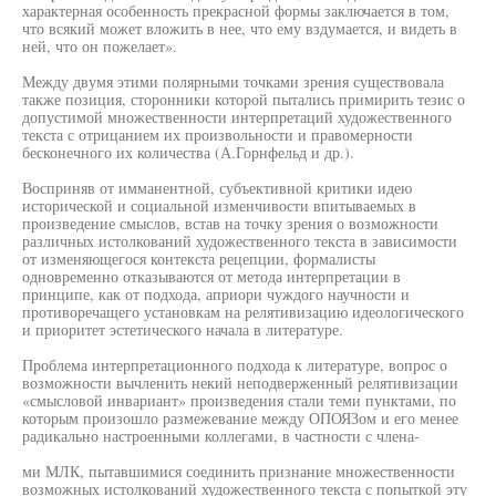
характерная особенность прекрасной формы заключается в том,
что всякий может вложить в нее, что ему вздумается, и видеть в
ней, что он пожелает».
Между двумя этими полярными точками зрения существовала
также позиция, сторонники которой пытались примирить тезис о
допустимой множественности интерпретаций художественного
текста с отрицанием их произвольности и правомерности
бесконечного их количества (А.Горнфельд и др.).
Восприняв от имманентной, субъективной критики идею
исторической и социальной изменчивости впитываемых в
произведение смыслов, встав на точку зрения о возможности
различных истолкований художественного текста в зависимости
от изменяющегося контекста рецепции, формалисты
одновременно отказываются от метода интерпретации в
принципе, как от подхода, априори чуждого научности и
противоречащего установкам на релятивизацию идеологического
и приоритет эстетического начала в литературе.
Проблема интерпретационного подхода к литературе, вопрос о
возможности вычленить некий неподверженный релятивизации
«смысловой инвариант» произведения стали теми пунктами, по
которым произошло размежевание между ОПОЯЗом и его менее
радикально настроенными коллегами, в частности с члена-
ми МЛК, пытавшимися соединить признание множественности
возможных истолкований художественного текста с попыткой эту