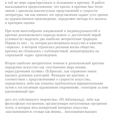
в той же мере характеризовало и положение в критике. В работе
высказывается предположение, что кризис в критике был тесно
связан с кризисом консенсусных представлений о сущности
литературы, так как именно эти представления задают угол зрения
на художественное произведение, определяют методы его анализа
и критерии оценки.
При всем многообразии направлений и индивидуальностей в
критике доопоязовского периода можно (с достаточной мерой
условности) выделить две наиболее авторитетные традиции.
Первая из них - та, которая рассматривала искусство в качестве
«зеркала», в котором отразилась реальная жизнь общества,
критика же сближалась с публицистикой, концентрируясь на
социальной «идее» произведения.
Второе наиболее авторитетное течение в доопоязовской критике
определяло искусство как «постижение мира иными,
нерассудочными путями» (В.Брюсов), как отражение неких
высших духовных категорий. Функции же критики, в
соответствии с представлениями о сущности искусства,
определялись либо как попытка приблизиться иррациональным
путем к постигаемым художником откровениям, «повторив за ним
вдохновенный про-
цесс его собственного творчества» (Ю.Айхенвальд), либо как
философские построения, организующие интуитивные прозрения
поэта, в которых весь конкретный материал искусства
«рассматривается «только как форма... воплощения высших