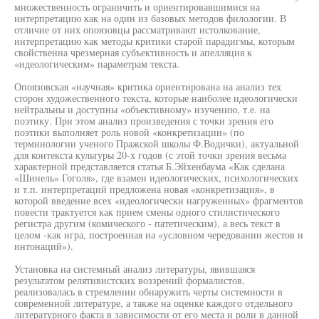
множественность ограничить и ориентировавшимися на
интерпретацию как на один из базовых методов филологии. В
отличие от них опоязовцы рассматривают истолкование,
интерпретацию как методы критики старой парадигмы, которым
свойственна чрезмерная субъективность и апелляция к
«идеологическим» параметрам текста.
Опоязовская «научная» критика ориентирована на анализ тех
сторон художественного текста, которые наиболее идеологически
нейтральны и доступны «объективному» изучению, т.е. на
поэтику. При этом анализ произведения с точки зрения его
поэтики выполняет роль новой «конкретизации» (по
терминологии ученого Пражской школы Ф.Водички), актуальной
для контекста культуры 20-х годов (с этой точки зрения весьма
характерной представляется статья Б.Эйхенбаума «Как сделана
«Шинель» Гоголя», где взамен идеологических, психологических
и т.п. интерпретаций предложена новая «конкретизация», в
которой введение всех «идеологически нагруженных» фрагментов
повести трактуется как прием смены одного стилистического
регистра другим (комического - патетическим), а весь текст в
целом -как игра, построенная на «условном чередовании жестов и
интонаций»).
Установка на системный анализ литературы, явившаяся
результатом релятивистских воззрений формалистов,
реализовалась в стремлении обнаружить черты системности в
современной литературе, а также на оценке каждого отдельного
литературного факта в зависимости от его места и роли в данной