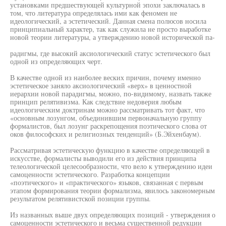
установками предшествующей культурной эпохи заключалась в
том, что литература определялась ими как феномен не
идеологический, а эстетический. Данная смена полюсов носила
принципиальный характер, так как служила не просто выработке
новой теории литературы, а утверждению новой исторической па-
радигмы, где высокий аксиологический статус эстетического был
одной из определяющих черт.
В качестве одной из наиболее веских причин, почему именно
эстетическое заняло аксиологический «верх» в ценностной
иерархии новой парадигмы, можно, по-видимому, назвать также
принцип релятивизма. Как следствие недоверия любым
идеологическим доктринам можно рассматривать тот факт, что
«основным лозунгом, объединившим первоначальную группу
формалистов, был лозунг раскрепощения поэтического слова от
оков философских и религиозных тенденций» (Б.Эйхенбаум).
Рассматривая эстетическую функцию в качестве определяющей в
искусстве, формалисты выводили его из действия принципа
телеологической целесообразности, что вело к утверждению идеи
самоценности эстетического. Разработка концепции
«поэтического» и «практического» языков, связанная с первым
этапом формирования теории формализма, явилось закономерным
результатом релятивистской позиции группы.
Из названных выше двух определяющих позиций - утверждения о
самоценности эстетического и весьма существенной редукции