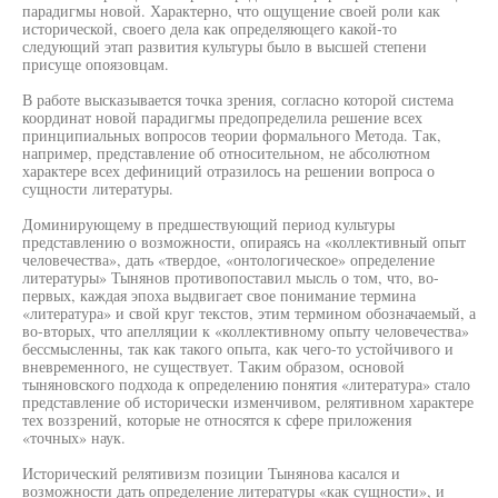
парадигмы новой. Характерно, что ощущение своей роли как
исторической, своего дела как определяющего какой-то
следующий этап развития культуры было в высшей степени
присуще опоязовцам.
В работе высказывается точка зрения, согласно которой система
координат новой парадигмы предопределила решение всех
принципиальных вопросов теории формального Метода. Так,
например, представление об относительном, не абсолютном
характере всех дефиниций отразилось на решении вопроса о
сущности литературы.
Доминирующему в предшествующий период культуры
представлению о возможности, опираясь на «коллективный опыт
человечества», дать «твердое, «онтологическое» определение
литературы» Тынянов противопоставил мысль о том, что, во-
первых, каждая эпоха выдвигает свое понимание термина
«литература» и свой круг текстов, этим термином обозначаемый, а
во-вторых, что апелляции к «коллективному опыту человечества»
бессмысленны, так как такого опыта, как чего-то устойчивого и
вневременного, не существует. Таким образом, основой
тыняновского подхода к определению понятия «литература» стало
представление об исторически изменчивом, релятивном характере
тех воззрений, которые не относятся к сфере приложения
«точных» наук.
Исторический релятивизм позиции Тынянова касался и
возможности дать определение литературы «как сущности», и