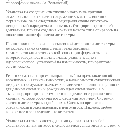
философских начал» (А.Волынский).
Установка на создание качественно иного типа критики,
отмечавшаяся почти всеми современниками, писавшими о
формализме, была следствием ощущения смены культурно-
исторической парадигмы и попыток найти формы критики ей
адекватные, причем создание критики нового типа опиралось на
новое понимание феномена литературы.
Принципиальная новизна опоязовской дефиниции литературы
непосредственно связана с теми тремя базовыми
характеристиками эстетической концепции формализма, о
которых говорилось в начале главы: релятивизацией
идеологического, установкой на изменчивость, приоритетом
эстетического.
Релятивизм, скептицизм, направленный на представления об
абсолютных, «вечных» ценностях, о незыблемости существующей
иерархии, послужили толчком к выдвижению понятия «ценности
для данной системы» и рождению идеи системности. По
Тынянову, принцип системности определяет все уровни того
явления, которое обозначается словом «литература». Системой
является литература каждой эпохи. Системно организована и
совокупность представленных в ней жанров. Наконец, любое
конкретное произведение - тоже система.
Установка на изменчивость, динамику повлекла за собой
акцентированный интерес к смене литературных эпох и систем, к