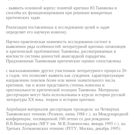
- выявить основной корпус понятий критики Ю.Тынянова и
способы их функционирования при решении конкретных
критических задач.
Реализация поставленных в исследовании целей и задач
определяет его научную новизну.
Научно-практическая значимость исследования состоит в
выявлении ряда особенностей литературной критики опоязовцев
и критической проблематики Тынянова, рассматриваемых в
контексте системы ценностей авангардной парадигмы.
Предложенные Тыняновым критические оценки сопоставлены
с высказываниями других участников литературного процесса 20-
х годов, что позволяет выявить как суждения, характеризующие
направление поисков более или менее значительного числа
критиков, так и яснее представить степень новизны и
оригинальности критической позиции Тынянова. Материалы
диссертации могут быть использованы в курсах истории русской
литературы XX века, теории и истории критики.
Апробация материалов диссертации проходила: на Четвертых
Тыняновских чтениях (Резекне, июнь 1988 г.), на Международной
конференции, посвященной 100-летию со дня рождения
В.В.Виноградова (МГУ им. М.В.Ломоносова, январь 1995 г.), на
Третьих Лотмановских чтениях (РГГУ, Москва, декабрь 1995).