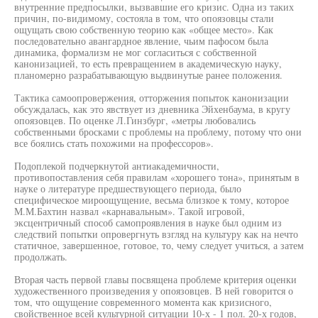
внутренние предпосылки, вызвавшие его кризис. Одна из таких
причин, по-видимому, состояла в том, что опоязовцы стали
ощущать свою собственную теорию как «общее место». Как
последовательно авангардное явление, чьим пафосом была
динамика, формализм не мог согласиться с собственной
канонизацией, то есть превращением в академическую науку,
планомерно разрабатывающую выдвинутые ранее положения.
Тактика самоопровержения, отторжения попыток канонизации
обсуждалась, как это явствует из дневника Эйхенбаума, в кругу
опоязовцев. По оценке Л.Гинзбург, «метры любовались
собственными бросками с проблемы на проблему, потому что они
все боялись стать похожими на профессоров».
Подоплекой подчеркнутой антиакадемичности,
противопоставления себя правилам «хорошего тона», принятым в
науке о литературе предшествующего периода, было
специфическое мироощущение, весьма близкое к тому, которое
М.М.Бахтин назвал «карнавальным». Такой игровой,
эксцентричный способ самопроявления в науке был одним из
следствий попытки опровергнуть взгляд на культуру как на нечто
статичное, завершенное, готовое, то, чему следует учиться, а затем
продолжать.
Вторая часть первой главы посвящена проблеме критерия оценки
художественного произведения у опоязовцев. В ней говорится о
том, что ощущение современного момента как кризисного,
свойственное всей культурной ситуации 10-х - 1 пол. 20-х годов,