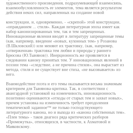
художественного произведения, подразумевающей взаимосвязь,
взаимообусловленность ее элементов, тема является результатом
действия неких сил, направленных на создание новой
конструкции, и, одновременно, - «скрепой» этой конструкции,
«оправданием ... стиля». Каждая литературная эпоха имеет как
набор канонизированных тем, так и тем запрещенных.
Инновационные явления вводят в литературу запрещенные темы
(как, например, введение «новых, кухонных тем» у Розанова
(В.Шкловский)) или меняют их трактовку, (как, например,
«отверженная» трактовка тем любви и природы у раннего
Брюсова (Ю.Тынянов)). Инерционность же проявляется в
следовании канону принятых тем. У инновационных явлений в
поэзии тема -«следствие, а не причина стихов», она вырастает из
метода, стиля и не существует вне стиха, «не высовывается» из
него.
Взаимодействие поэта и его темы оказывается весьма значимым
критерием для Тынянова-критика. Так, в соответствии с
авангардной установкой на изменчивость, инновационность
позитивно оцениваются «отходы от старых тем и захват новых»,
причем установка на изменчивость требует преодоления
тематической заданное™ не только господствующего
литературного канона, но и выхода из «канона собственных тем».
«Плен темы» - таков диагноз ряда критических разборов
«Промежутка», относящихся, в частности, к Ахматовой и
Маяковскому.