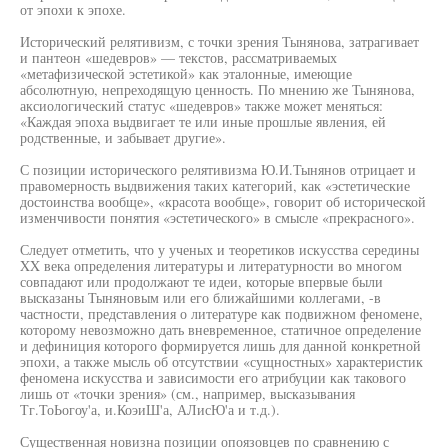
от эпохи к эпохе.
Исторический релятивизм, с точки зрения Тынянова, затрагивает
и пантеон «шедевров» — текстов, рассматриваемых
«метафизической эстетикой» как эталонные, имеющие
абсолютную, непреходящую ценность. По мнению же Тынянова,
аксиологический статус «шедевров» также может меняться:
«Каждая эпоха выдвигает те или иные прошлые явления, ей
родственные, и забывает другие».
С позиции исторического релятивизма Ю.И.Тынянов отрицает и
правомерность выдвижения таких категорий, как «эстетические
достоинства вообще», «красота вообще», говорит об исторической
изменчивости понятия «эстетического» в смысле «прекрасного».
Следует отметить, что у ученых и теоретиков искусства середины
XX века определения литературы и литературности во многом
совпадают или продолжают те идеи, которые впервые были
высказаны Тыняновым или его ближайшими коллегами, -в
частности, представления о литературе как подвижном феномене,
которому невозможно дать вневременное, статичное определение
и дефиниция которого формируется лишь для данной конкретной
эпохи, а также мысль об отсутствии «сущностных» характеристик
феномена искусства и зависимости его атрибуции как такового
лишь от «точки зрения» (см., например, высказывания
Тг.ТоЬогоу'а, и.КоэиШ'а, АЛисЮ'а и т.д.).
Существенная новизна позиции опоязовцев по сравнению с