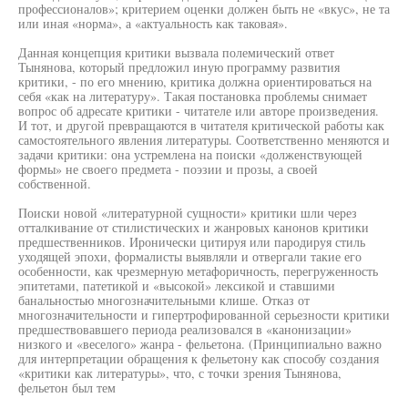
профессионалов»; критерием оценки должен быть не «вкус», не та
или иная «норма», а «актуальность как таковая».
Данная концепция критики вызвала полемический ответ
Тынянова, который предложил иную программу развития
критики, - по его мнению, критика должна ориентироваться на
себя «как на литературу». Такая постановка проблемы снимает
вопрос об адресате критики - читателе или авторе произведения.
И тот, и другой превращаются в читателя критической работы как
самостоятельного явления литературы. Соответственно меняются и
задачи критики: она устремлена на поиски «долженствующей
формы» не своего предмета - поэзии и прозы, а своей
собственной.
Поиски новой «литературной сущности» критики шли через
отталкивание от стилистических и жанровых канонов критики
предшественников. Иронически цитируя или пародируя стиль
уходящей эпохи, формалисты выявляли и отвергали такие его
особенности, как чрезмерную метафоричность, перегруженность
эпитетами, патетикой и «высокой» лексикой и ставшими
банальностью многозначительными клише. Отказ от
многозначительности и гипертрофированной серьезности критики
предшествовавшего периода реализовался в «канонизации»
низкого и «веселого» жанра - фельетона. (Принципиально важно
для интерпретации обращения к фельетону как способу создания
«критики как литературы», что, с точки зрения Тынянова,
фельетон был тем