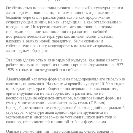
Особенностью нового этапа развития «горячей» культуры -эпохи
авангардизма - явилось то, что изменчивость и движение в
большей мере стали рассматриваться не как продолжение
существующей линии, не как «традиция», а как отталкивание и
преодоление. Интересно отметить, что опоязовцы, впервые
сформулировавшие закономерности развития новейшей
постромантической литературы как динамической системы,
находясь в рамках новой парадигмы, были склонны и
собственную практику моделировать по тем же «горячим»,
авангардным образцам.
Эта принадлежность к авангардной культуре, как доказывается в
работе, послужила одной из причин кризиса формализма в 1927-
1929-х годах и последующей его гибели.
Авангардный характер формализма предопределил его гибель как
явления социального. На смену «горячей» культуре 10-20-х годов
приходили культура и общество последовательно «холодные»,
ориентирующиеся не на творчество и развитие, но на
воспроизведение образцов-штампов, клишированных форм, на
смену многоголосию - «авторитетный» стиль (Г.Белая),
Враждебное отношение складывающейся «холодной» социальной
структуры к культуре авангардной, ориентирующейся на
эксперимент и ниспровержение установившихся догматов и
канонов, стало внешней причиной гибели формализма.
Однако помимо причин чисто социальных существовали и