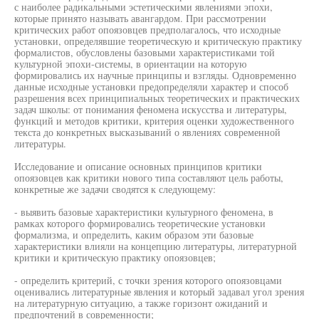
с наиболее радикальными эстетическими явлениями эпохи,
которые принято называть авангардом. При рассмотрении
критических работ опоязовцев предполагалось, что исходные
установки, определявшие теоретическую и критическую практику
формалистов, обусловлены базовыми характеристиками той
культурной эпохи-системы, в ориентации на которую
формировались их научные принципы и взгляды. Одновременно
данные исходные установки предопределяли характер и способ
разрешения всех принципиальных теоретических и практических
задач школы: от понимания феномена искусства и литературы,
функций и методов критики, критерия оценки художественного
текста до конкретных высказываний о явлениях современной
литературы.
Исследование и описание основных принципов критики
опоязовцев как критики нового типа составляют цель работы,
конкретные же задачи сводятся к следующему:
- выявить базовые характеристики культурного феномена, в
рамках которого формировались теоретические установки
формализма, и определить, каким образом эти базовые
характеристики влияли на концепцию литературы, литературной
критики и критическую практику опоязовцев;
- определить критерий, с точки зрения которого опоязовцами
оценивались литературные явления и который задавал угол зрения
на литературную ситуацию, а также горизонт ожиданий и
предпочтений в современности;