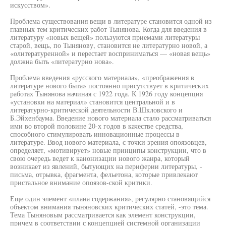
искусством».
Проблема существования вещи в литературе становится одной из
главных тем критических работ Тынянова. Когда для введения в
литературу «новых вещей» пользуются приемами литературы
старой, вещь, по Тынянову, становится не литературно новой, а
«олитературенной» и перестает восприниматься — «новая вещь»
должна быть «литературно нова».
Проблема введения «русского материала», «преображения в
литературе нового быта» постоянно присутствует в критических
работах Тынянова начиная с 1922 года. К 1926 году концепция
«установки на материал» становится центральной и в
литературно-критической деятельности В.Шкловского и
Б.Эйхенбаума. Введение нового материала стало рассматриваться
ими во второй половине 20-х годов в качестве средства,
способного стимулировать инновационные процессы в
литературе. Ввод нового материала, с точки зрения опоязовцев,
определяет, «мотивирует» новые принципы конструкции, что в
свою очередь ведет к канонизации нового жанра, который
возникает из явлений, бытующих на периферии литературы, -
письма, отрывка, фрагмента, фельетона, которые привлекают
пристальное внимание опоязов-ской критики.
Еще один элемент «плана содержания», регулярно становящийся
объектом внимания тыняновских критических статей, -это тема.
Тема Тыняновым рассматривается как элемент конструкции,
причем в соответствии с концепцией системной организации