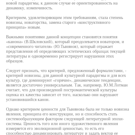
новой парадигмы, к данном случае ее ориентированность на
динамику, изменчивость.
Критерием, удовлетворяющим этим требованиям, стала степень
новизны, новаторства, замена старого «конструктивного
принципа» новым.
Важными понятиями данной концепции становятся понятия
«канона» (В.Шкловский), который преодолевается новатором, и
«современного читателя» (Ю.Тынянов), который отражает
представления об определяющих эстетических образцах текущей
литературы и одновременно регистрирует нарушения этих
образцов.
Следует признать, что критерий, предложенный формалистами, -
критерий новизны, для данной культурной парадигмы и для всех
культур, где доминируют «горячие», динамические тенденции,
является достаточно универсальным. Так, например, Ю.М.Лотман
считает, что для произведений постромантической культуры
оценка их качества зависит от того, насколько они нарушают
установившийся канон.
Однако критерием ценности для Тынянова была не только новизна
явления, принципа его конструкции, но и способность стать
системообразующим фактором следующей литературной эпохи-
системы. Ценность того или иного художественного явления
измеряется его эволюционной ценностью, то есть его
способностью динамизировать литературу и задать вектор ее