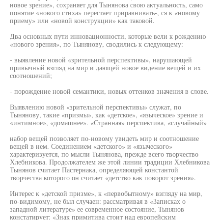
новое зрение», сохраняет для Тынянова свою актуальность, само
понятие «нового стиха» перестает приравнивать-, ся к «новому
приему» или «новой конструкции» как таковой.
Два основных пути инновационности, которые вели к рождению
«нового зрения», по Тынянову, сводились к следующему:
- выявление новой «зрительной перспективы», нарушающей
привычный взгляд на мир и дающей новое видение вещей и их
соотношений;
- порождение новой семантики, новых оттенков значения в слове.
Выявлению новой «зрительной перспективы» служат, по
Тынянову, такие «призмы», как «детское», «языческое» зрение и
«интимное», «домашнее». «Странная» перспектива, «случайный»
набор вещей позволяет по-новому увидеть мир и соотношение
вещей в нем. Соединением «детского» и «языческого»
характеризуется, по мысли Тынянова, прежде всего творчество
Хлебникова. Продолжателем же этой линии традиции Хлебникова
Тынянов считает Пастернака, определяющей константой
творчества которого он считает «детство как поворот зрения».
Интерес к «детской призме», к «первобытному» взгляду на мир,
по-видимому, не был случаен: рассматривая в «Записках о
западной литературе» ее современное состояние, Тынянов
констатирует: «Знак примитива стоит над европейским