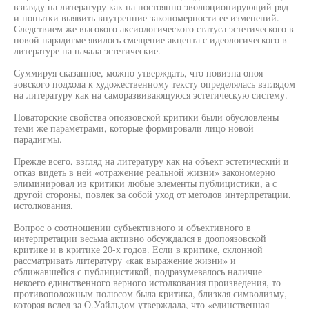
взгляду на литературу как на постоянно эволюционирующий ряд
и попытки выявить внутренние закономерности ее изменений.
Следствием же высокого аксиологического статуса эстетического в
новой парадигме явилось смещение акцента с идеологического в
литературе на начала эстетические.
Суммируя сказанное, можно утверждать, что новизна опоя-
зовского подхода к художественному тексту определялась взглядом
на литературу как на саморазвивающуюся эстетическую систему.
Новаторские свойства опоязовской критики были обусловлены
теми же параметрами, которые формировали лицо новой
парадигмы.
Прежде всего, взгляд на литературу как на объект эстетический и
отказ видеть в ней «отражение реальной жизни» закономерно
элиминировал из критики любые элементы публицистики, а с
другой стороны, повлек за собой уход от методов интерпретации,
истолкования.
Вопрос о соотношении субъективного и объективного в
интерпретации весьма активно обсуждался в доопоязовской
критике и в критике 20-х годов. Если в критике, склонной
рассматривать литературу «как выражение жизни» и
сближавшейся с публицистикой, подразумевалось наличие
некоего единственного верного истолкования произведения, то
противоположным полюсом была критика, близкая символизму,
которая вслед за О.Уайльдом утверждала, что «единственная