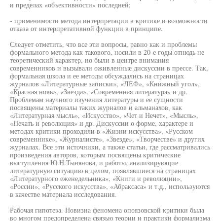
и пределах «объективности» последней;
- применимости метода интерпретации в критике и возможности
отказа от интерпретативной функции в принципе.
Следует отметить, что все эти вопросы, равно как и проблемы
формального метода как такового, носили в 20-е годы отнюдь не
теоретический характер, но были в центре внимания
современников и вызывали оживленные дискуссии в прессе. Так,
формальная школа и ее методы обсуждались на страницах
журналов «Литературные записки», «ЛЕФ», «Книжный угол»,
«Красная новь», «Звезда», «Современная литература» и др.
Проблемам научного изучения литературы и ее сущности
посвящены материалы таких журналов и альманахов, как
«Литературная мысль», «Искусство», «Чет и Нечет», «Мысль»,
«Печать и революция» и др. Дискуссии о форме, характере и
методах критики проходили в «Жизни искусства», «Русском
современнике», «Журналисте», «Звезде», «Творчестве» и других
журналах. Все эти источники, а также статьи, где рассматривались
произведения авторов, которым посвящены критические
выступления Ю.Н.Тынянова, и работы, анализирующие
литературную ситуацию в целом, появлявшиеся на страницах
«Литературного еженедельника», «Книги и революции»,
«России», «Русского искусства», «Абраксаса» и т.д., используются
в качестве материала исследования.
Рабочая гипотеза. Новизна феномена опоязовской критики была
во многом предопределена связью теории и практики формализма