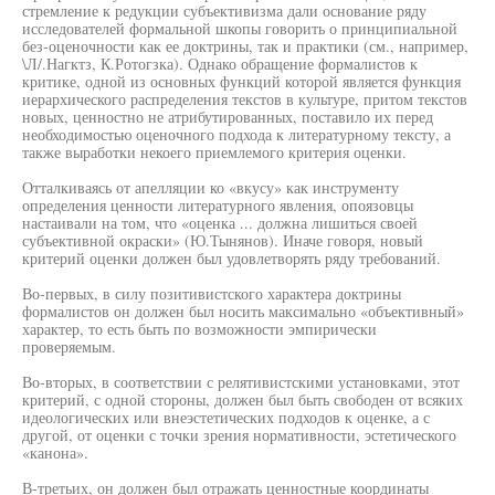
стремление к редукции субъективизма дали основание ряду
исследователей формальной шкопы говорить о принципиальной
без-оценочности как ее доктрины, так и практики (см., например,
\Л/.Нагктз, К.Ротогзка). Однако обращение формалистов к
критике, одной из основных функций которой является функция
иерархического распределения текстов в культуре, притом текстов
новых, ценностно не атрибутированных, поставило их перед
необходимостью оценочного подхода к литературному тексту, а
также выработки некоего приемлемого критерия оценки.
Отталкиваясь от апелляции ко «вкусу» как инструменту
определения ценности литературного явления, опоязовцы
настаивали на том, что «оценка ... должна лишиться своей
субъективной окраски» (Ю.Тынянов). Иначе говоря, новый
критерий оценки должен был удовлетворять ряду требований.
Во-первых, в силу позитивистского характера доктрины
формалистов он должен был носить максимально «объективный»
характер, то есть быть по возможности эмпирически
проверяемым.
Во-вторых, в соответствии с релятивистскими установками, этот
критерий, с одной стороны, должен был быть свободен от всяких
идеологических или внеэстетических подходов к оценке, а с
другой, от оценки с точки зрения нормативности, эстетического
«канона».
В-третьих, он должен был отражать ценностные координаты