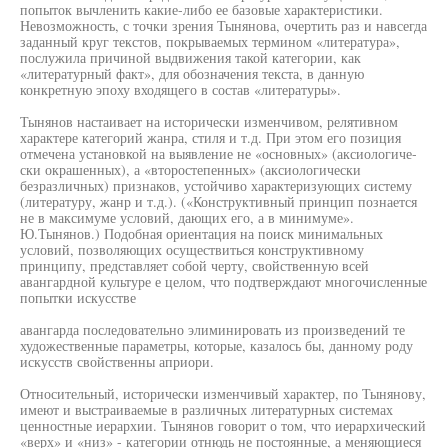
попыток вычленить какие-либо ее базовые характеристики.
Невозможность, с точки зрения Тынянова, очертить раз и навсегда
заданный круг текстов, покрываемых термином «литература»,
послужила причиной выдвижения такой категории, как
«литературный факт», для обозначения текста, в данную
конкретную эпоху входящего в состав «литературы».
Тынянов настаивает на исторически изменчивом, релятивном
характере категорий жанра, стиля и т.д. При этом его позиция
отмечена установкой на выявление не «основных» (аксиологиче-
ски окрашенных), а «второстепенных» (аксиологически
безразличных) признаков, устойчиво характеризующих систему
(литературу, жанр и т.д.). («Конструктивный принцип познается
не в максимуме условий, дающих его, а в минимуме».
Ю.Тынянов.) Подобная ориентация на поиск минимальных
условий, позволяющих осуществиться конструктивному
принципу, представляет собой черту, свойственную всей
авангардной культуре е целом, что подтверждают многочисленные
попытки искусстве
авангарда последовательно элиминировать из произведений те
художественные параметры, которые, казалось бы, данному роду
искусств свойственны априори.
Относительный, исторически изменчивый характер, по Тынянову,
имеют и выстраиваемые в различных литературных системах
ценностные иерархии. Тынянов говорит о том, что иерархический
«верх» и «низ» - категории отнюдь не постоянные, а меняющиеся