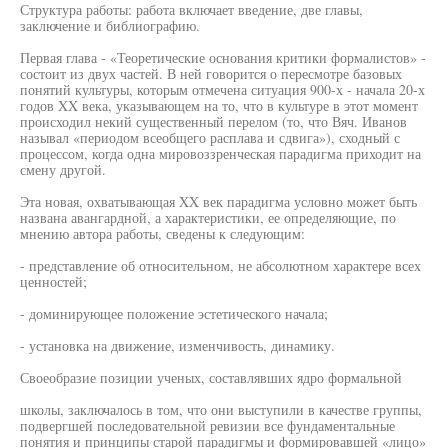
Структура работы: работа включает введение, две главы,
заключение и библиографию.
Первая глава - «Теоретические основания критики формалистов» -
состоит из двух частей. В ней говорится о пересмотре базовых
понятий культуры, которым отмечена ситуация 900-х - начала 20-х
годов XX века, указывающем на то, что в культуре в этот момент
происходил некий существенный перелом (то, что Вяч. Иванов
называл «периодом всеобщего расплава и сдвига»), сходный с
процессом, когда одна мировоззренческая парадигма приходит на
смену другой.
Эта новая, охватывающая XX век парадигма условно может быть
названа авангардной, а характеристики, ее определяющие, по
мнению автора работы, сведены к следующим:
- представление об относительном, не абсолютном характере всех
ценностей;
- доминирующее положение эстетического начала;
- установка на движение, изменчивость, динамику.
Своеобразие позиции ученых, составлявших ядро формальной
школы, заключалось в том, что они выступили в качестве группы,
подвергшей последовательной ревизии все фундаментальные
понятия и принципы старой парадигмы и формировавшей «лицо»