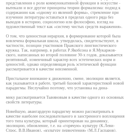
представления о роли коммуникативной функции в искусстве -
вытекали и все другие принципы теории формализма: подход к
содержанию как «одному из явлений формы», стремление при
изучении литературы оставаться в пределах одного ряда без
выходов в историю, социологию или философию, взгляд на
художественный текст как «систему чистых средств выражения».
О том, что ценностная иерархия, в формирование которой была
вовлечена формальная школа, утвердилась, свидетельствуют, в
частности, позиции участников Пражского лингвистического
кружка. Так, например, в работах Р.Якобсона и Я.Мукаржов-
ского, написанных во второй половине 30-х годов, доказывается
релятивный, изменчивый характер всех эстетических норм и
ценностей, однако определяющая роль эстетической функции
рассматривается в качестве неизменной.
Пристальное внимание к движению, смене, эволюции является,
как указывается в работе, третьей базовой характеристикой новой
парадигмы. Неслучайно поэтому, что установка на дина-
мику рассматривается Тыняновым в качестве одного из основных
свойств литературы.
Новейшую, авангардную парадигму можно рассматривать в
качестве наиболее последовательного и заостренного воплощения
того типа культуры, который ориентирован на динамику,
эволюцию, обновление, т.е. на «горячую» культуру (К.Леви-
Строс, В.В.Иванов), «культуру первочтения» (М.Л.Гаспаров).