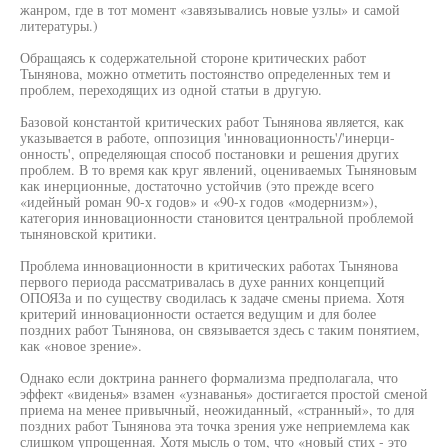
жанром, где в тот момент «завязывались новые узлы» и самой
литературы.)
Обращаясь к содержательной стороне критических работ
Тынянова, можно отметить постоянство определенных тем и
проблем, переходящих из одной статьи в другую.
Базовой константой критических работ Тынянова является, как
указывается в работе, оппозиция 'инновационность'/'инерци-
онность', определяющая способ постановки и решения других
проблем. В то время как круг явлений, оцениваемых Тыняновым
как инерционные, достаточно устойчив (это прежде всего
«идейный роман 90-х годов» и «90-х годов «модернизм»),
категория инновационности становится центральной проблемой
тыняновской критики.
Проблема инновационности в критических работах Тынянова
первого периода рассматривалась в духе ранних концепций
ОПОЯЗа и по существу сводилась к задаче смены приема. Хотя
критерий инновационности остается ведущим и для более
поздних работ Тынянова, он связывается здесь с таким понятием,
как «новое зрение».
Однако если доктрина раннего формализма предполагала, что
эффект «виденья» взамен «узнаванья» достигается простой сменой
приема на менее привычный, неожиданный, «странный», то для
поздних работ Тынянова эта точка зрения уже неприемлема как
слишком упрощенная. Хотя мысль о том, что «новый стих - это