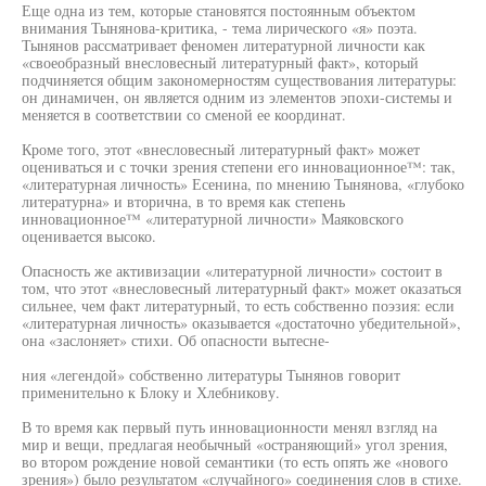
Еще одна из тем, которые становятся постоянным объектом
внимания Тынянова-критика, - тема лирического «я» поэта.
Тынянов рассматривает феномен литературной личности как
«своеобразный внесловесный литературный факт», который
подчиняется общим закономерностям существования литературы:
он динамичен, он является одним из элементов эпохи-системы и
меняется в соответствии со сменой ее координат.
Кроме того, этот «внесловесный литературный факт» может
оцениваться и с точки зрения степени его инновационное™: так,
«литературная личность» Есенина, по мнению Тынянова, «глубоко
литературна» и вторична, в то время как степень
инновационное™ «литературной личности» Маяковского
оценивается высоко.
Опасность же активизации «литературной личности» состоит в
том, что этот «внесловесный литературный факт» может оказаться
сильнее, чем факт литературный, то есть собственно поэзия: если
«литературная личность» оказывается «достаточно убедительной»,
она «заслоняет» стихи. Об опасности вытесне-
ния «легендой» собственно литературы Тынянов говорит
применительно к Блоку и Хлебникову.
В то время как первый путь инновационности менял взгляд на
мир и вещи, предлагая необычный «остраняющий» угол зрения,
во втором рождение новой семантики (то есть опять же «нового
зрения») было результатом «случайного» соединения слов в стихе.