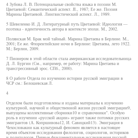
4 Зубова Л. В. Потенциальные свойства языка в поэзии М.
Цветаевой: Семантический аспект. JI., 1987; Ее же. Поэзия
Марины Цветаевой. Лингвистический аспект. Л., 1989.
5 Шевеленко И. Д. Литературный путь Цветаевой: Идеология —
поэтика - идентичность автора в контексте эпохи. М., 2002.
Полянская М. Брак мой тайный. Марина Цветаева в Берлине. М.,
2001; Ее же. Флорентийские ночи в Берлине: Цветаева, лето 1922.
М.; Берлин, 2009.
7 Пионером в этой области стала американская исследовательница
Д. Л. Бургин (См., например, ее работу: Марина Цветаева и
трансгрессивный эрос. СПб., 2000).
8 О работе Отдела по изучению истории русской эмиграции в
ЧСР см.: Белошевская Л.
4
Отделом были подготовлены и изданы материалы к изучению
культурной, научной и общественной жизни русской эмиграции9,
выпущены коллективные сборники10 и справочники". Особую
роль в изучении «русской акции» играют также потомки русских
эмигрантов (А. Копршивова12, И. Савицкий13). Эмиграция в
Чехословакии как культурный феномен является в настоящее
время объектом исследования филологов, социологов, историков
и политологов. Первые фундаментальные исследования русской