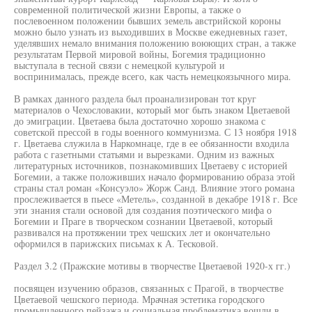
современной политической жизни Европы, а также о
послевоенном положении бывших земель австрийской короны
можно было узнать из выходивших в Москве ежедневных газет,
уделявших немало внимания положению воюющих стран, а также
результатам Первой мировой войны, Богемия традиционно
выступала в тесной связи с немецкой культурой и
воспринималась, прежде всего, как часть немецкоязычного мира.
В рамках данного раздела был проанализирован тот круг
материалов о Чехословакии, который мог быть знаком Цветаевой
до эмиграции. Цветаева была достаточно хорошо знакома с
советской прессой в годы военного коммунизма. С 13 ноября 1918
г. Цветаева служила в Наркомнаце, где в ее обязанности входила
работа с газетными статьями и вырезками. Одним из важных
литературных источников, познакомивших Цветаеву с историей
Богемии, а также положивших начало формированию образа этой
страны стал роман «Консуэло» Жорж Санд. Влияние этого романа
прослеживается в пьесе «Метель», созданной в декабре 1918 г. Все
эти знания стали основой для создания поэтического мифа о
Богемии и Праге в творческом сознании Цветаевой, который
развивался на протяжении трех чешских лет и окончательно
оформился в парижских письмах к А. Тесковой.
Раздел 3.2 (Пражские мотивы в творчестве Цветаевой 1920-х гг.)
посвящен изучению образов, связанных с Прагой, в творчестве
Цветаевой чешского периода. Мрачная эстетика городского
промышленного пейзажа и социальная проблематика вошли в