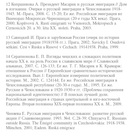
12 Копршивова А. Президент Масарик и русская эмиграция // Дом
в изгнании. Очерки о русской эмиграции в Чехословакии 1918-
1945. М.-Прага, 2008. С. 15-20; Ее же. Российская эмиграция во
Вшенорах-Мокропсах-Черношицах (20-е годы XX века). Прага,
2000; Kopñvovú A. Rustí emigranti ve Vsenorech, Mokropsech a
Cernosicích 20. a 30. léta XX. stoleti. Praha, 2003.
13 Савицкий И. Прага и зарубежная Россия (очерк по истории
русской эмиграции 19181938 гг.). Прага, 2002; Savicky I. Osudová
setkání. Cesi v Rusku a Rusové v Cechach: 19141938. Praha, 1999.
14 Серапионова E. П. Взгляды чешских и словацких политиков
начала XX в. на роль России в славянском мире // Славянский
альманах, 2007. С. 126-133; Ее же. Т. Г. Масарик и К. Крамарж:
отношение к России // Европейские сравнительно-исторические
исследования. Вып.1: Европейское измерение политической
истории. М., 2002. С. 124144; Ее же. Российская эмиграция в
Чехословацкой республике (20-30-е годы). М., 1995; Ее же.
Русские в Чехословакии в 1920-1930-е гг. (Проблема сохранения
национальной идентичности) // В поисках лучшей доли.
Российская эмиграция в странах центральной и юго-восточной
Европы. Вторая половина XIX-первая половина XX в. М., 2009.
Чиняева Е. Русская эмиграция в Чехословакии: развитие русской
акции // Славяноведение. 1993. №4. С.28-39; Chinyaeva Е. Russians
outside Russia. The Émigré community in Czechoslovakia: 1918-1938.
München, 2001; Eadem. Ruská emigrace