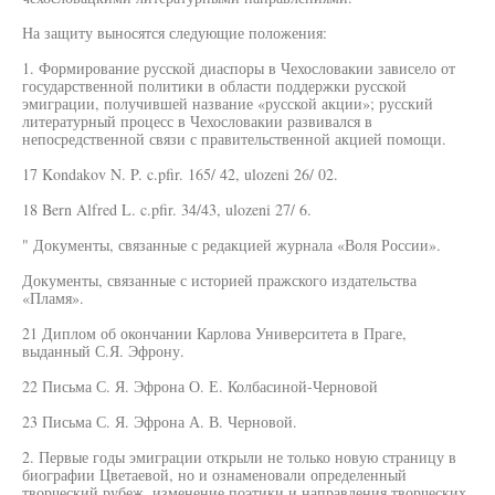
На защиту выносятся следующие положения:
1. Формирование русской диаспоры в Чехословакии зависело от
государственной политики в области поддержки русской
эмиграции, получившей название «русской акции»; русский
литературный процесс в Чехословакии развивался в
непосредственной связи с правительственной акцией помощи.
17 Kondakov N. P. c.pfir. 165/ 42, ulozeni 26/ 02.
18 Bern Alfred L. c.pfir. 34/43, ulozeni 27/ 6.
" Документы, связанные с редакцией журнала «Воля России».
Документы, связанные с историей пражского издательства
«Пламя».
21 Диплом об окончании Карлова Университета в Праге,
выданный С.Я. Эфрону.
22 Письма С. Я. Эфрона О. Е. Колбасиной-Черновой
23 Письма С. Я. Эфрона А. В. Черновой.
2. Первые годы эмиграции открыли не только новую страницу в
биографии Цветаевой, но и ознаменовали определенный
творческий рубеж, изменение поэтики и направления творческих