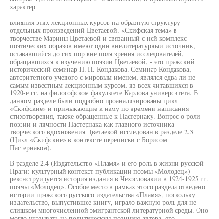
характер
влияния этих лекционных курсов на образную структуру
отдельных произведений Цветаевой. «Скифская тема» в
творчестве Марины Цветаевой и связанный с ней комплекс
поэтических образов имеют один внелитературный источник,
остававшийся до сих пор вне поля зрения исследователей,
обращавшихся к изучению поэзии Цветаевой, - это пражский
исторический семинар Н. П. Кондакова. Семинар Кондакова,
авторитетного ученого с мировым именем, являлся едва ли не
самым известным лекционным курсом, из всех читавшихся в
1920-е гг. на философском факультете Карлова университета. В
данном разделе были подробно проанализированы цикл
«Скифские» и примыкающие к нему по времени написания
стихотворения, также обращенные к Пастернаку. Вопрос о роли
поэзии и личности Пастернака как главного источника
творческого вдохновения Цветаевой исследован в разделе 2.3
(Цикл «Скифские» в контексте переписки с Борисом
Пастернаком).
В разделе 2.4 (Издательство «Пламя» и его роль в жизни русской
Праги: культурный контекст публикации поэмы «Молодец»)
реконструируется история издания в Чехословакии в 1924-1925 гг.
поэмы «Молодец». Особое место в рамках этого раздела отведено
истории пражского русского издательства «Пламя», поскольку
издательство, выпустившее книгу, играло важную роль для не
слишком многочисленной эмигрантской литературной среды. Оно
могло указывать на политическую позицию автора, его