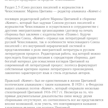
Раздел 2.5 (Союз русских писателей и журналистов в
Чехословакии: Марина Цветаева — редактор альманаха «Ковчег»)
посвящен редакторской работе Марины Цветаевой в сборнике
«Ковчег», который был задуман Союзом русских писателей и
журналистов Чехословакии и осуществлялся в сотрудничестве с
другими эмигрантскими организациями (договор на печать
сборника был заключен с издательством «Пламя»). Будучи
сборником Союза, «Ковчег» отражал как литературный процесс
русской Чехословакии, так и особенности чехословацкого Союза
писателей с его внутренней иерархической системой и
представлениями о роли эмигрантской литературы в русском
литературном процессе. Редакторская работа, ход которой можно
проследить благодаря письмам к соредакторам сборника, дает
богатый материал для осмысления взглядов Цветаевой на
современный ей литературный процесс: поэтесса формулирует
собственные критерии оценки литературного произведения,
лаконично характеризует язык и стиль отдельных авторов.
Пражский «Ковчег» был не единственным в жизни Цветаевой
поэтическим альманахом с таким названием. В 1920 г. в Феодосии
вышел альманах поэтов «Ковчег», который открывали несколько
стихотворений Цветаевой 1916-1917 гт. Несмотря на то, что
прямые документальные доказательства связи между двумя
сборниками отсутствуют, их соотнесенность все же представляется
вполне возможной, если учесть, что повторяющиеся названия -
характерное явление для поэтики Цветаевой.