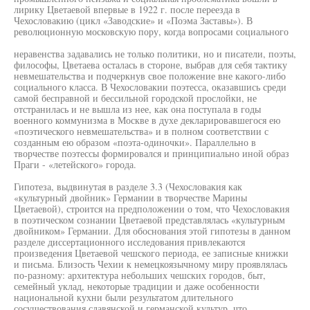
лирику Цветаевой впервые в 1922 г. после переезда в
Чехословакию (цикл «Заводские» и «Поэма Заставы»). В
революционную московскую пору, когда вопросами социального
неравенства задавались не только политики, но и писатели, поэты,
философы, Цветаева осталась в стороне, выбрав для себя тактику
невмешательства и подчеркнув свое положение вне какого-либо
социального класса. В Чехословакии поэтесса, оказавшись среди
самой бесправной и бессильной городской прослойки, не
отстранилась и не вышла из нее, как она поступала в годы
военного коммунизма в Москве в духе декларировавшегося ею
«поэтического невмешательства» и в полном соответствии с
созданным ею образом «поэта-одиночки». Параллельно в
творчестве поэтессы формировался и принципиально иной образ
Праги - «летейского» города.
Гипотеза, выдвинутая в разделе 3.3 (Чехословакия как
«культурный двойник» Германии в творчестве Марины
Цветаевой), строится на предположении о том, что Чехословакия
в поэтическом сознании Цветаевой представлялась «культурным
двойником» Германии. Для обоснования этой гипотезы в данном
разделе диссертационного исследования привлекаются
произведения Цветаевой чешского периода, ее записные книжки
и письма. Близость Чехии к немецкоязычному миру проявлялась
по-разному: архитектура небольших чешских городов, быт,
семейный уклад, некоторые традиции и даже особенности
национальной кухни были результатом длительного
сосуществования славянской и германской культур, что