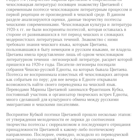
чехословацкая литература) посвящен знакомству Цветаевой с
современным поэтессе чехословацким литературным процессом и
первой рецепции ее произведений в чешской среде. В данном
разделе анализируются оценки, данные творчеству поэтессы
чешскими современниками. Чехословацкая культура и литература
1920-х гг. не были восприняты поэтессой, которая оставалась в
стороне от развивавшихся в тот период чешских и словацких
модернистских литературных течений. Знакомство с ними
требовало знания чешского языка, которым Цветаева,
пользовавшаяся в быту немецким и русским языками, не владела.
Цветаева имела представление лишь об одном чехословацком
литературном течении -легионерской литературе, расцвет которой
пришелся на 1920-е годы. Писатели-легионеры посещали
собрания Чешско-русской Едноты, на которых бывала Цветаева.
Поэтесса не воспринимала известных ей чехословацких авторов
как собратьев по перу; для нее вечера в Едноте открывали
возможность найти своего переводчика на чешский язык.
Переводами Марины Цветаевой занимался Франтишек Кубка,
постоянный участник и организатор творческих встреч Едноты,
много сделавший для культурного обмена между русскими
эмигрантами и чешскими писателями.
Восприятие Кубкой поэтики Цветаевой прошло несколько этапов:
от утверждения мелодичности ее лирики до соотнесения
творчества поэтессы с сюрреализмом и последующего отрицания
принадлежности Цветаевой к какому-либо поэтическому
направлению. Последнее, очевидно, исходило из переводческой
практики, подтолкнувшей Кубку к более основательным