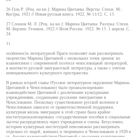
26 Гуль Р. [Рец. на кн.]: Марина Цветаева. Версты: Стихи. М.:
Костры, 1921 // Новая русская книга. 1922. № 11/12. С. 13.
27 Слоним М. Л. [Рец. на кн.]: Марина Цветаева. Разлука: Стихи.
М.-Берлин: Геликон, 1922 // Воля России. 1922. № 13. 1 апреля. С.
24.
11
особенность литературной Праги позволяет нам рассматривать
творчество Марины Цветаевой с нескольких точек зрения: во
взаимосвязи с современной поэтессе чехословацкой литературой,
в контексте русской эмигрантской литературы, а также с учетом
немецкоязычного культурного пространства.
В рамках второй главы (Русское литературное окружение Марины
Цветаевой в Чехословакии) было проанализировано
взаимодействие Цветаевой с различными культурными
учреждениями, созданными русскими эмигрантами в
Чехословакии. Поскольку существование русской колонии в
Чехословакии зависело от правительственной поддержки,
культурная жизнь эмиграции в этой стране была крайне
институционализирована -государственные пособия и социальные
льготы распределялись через учреждения и союзы. Безусловно,
историю культурных институций невозможно рассматривать
отдельно от людей, живших и творивших в Чехословакии в 1920-е
гг. Анализ взаимодействия Цветаевой с русскими культурными