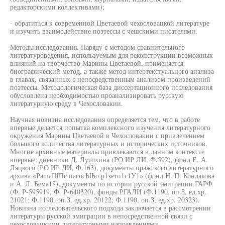
редакторскими коллективами);
- обратиться к современной Цветаевой чехословацкой литературе
и изучить взаимодействие поэтессы с чешскими писателями.
Методы исследования. Наряду с методом сравнительного
литературоведения, используемым для реконструкции возможных
влияний на творчество Марины Цветаевой, применяется
биографический метод, а также метод интертекстуального анализа
в главах, связанных с непосредственным анализом произведений
поэтессы. Методологическая база диссертационного исследования
обусловлена необходимостью проанализировать русскую
литературную среду в Чехословакии.
Научная новизна исследования определяется тем, что в работе
впервые делается попытка комплексного изучения литературного
окружения Марины Цветаевой в Чехословакии с привлечением
большого количества литературных и исторических источников.
Многие архивные материалы привлекаются в данном контексте
впервые: дневники Д. Лутохина (РО ИР ЛИ, Ф.592), фонд Е. А.
Ляцкого (РО ИР ЛИ, Ф.163), документы пражского литературного
архива «РашаШПс пагосЫЬо р1зетп1с1У1» (фонд Н. П. Кондакова
и А. Л. Бема18), документы по истории русской эмиграции ГАРФ
(Ф. Р-595919, Ф. Р-640320), фонды РГАЛИ (Ф.1190, оп.З, ед.хр.
21021; Ф.1190, оп.З, ед.хр. 20122; Ф.1190, оп.З, ед.хр. 20323).
Новизна исследовательского подхода заключается в рассмотрении
литературы русской эмиграции в непосредственной связи с
чехословацкими литературными направлениями.