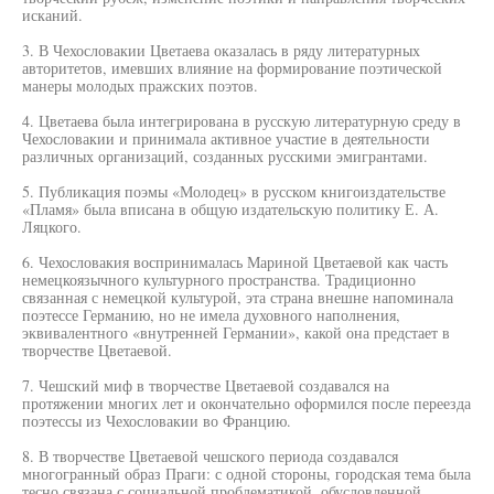
исканий.
3. В Чехословакии Цветаева оказалась в ряду литературных
авторитетов, имевших влияние на формирование поэтической
манеры молодых пражских поэтов.
4. Цветаева была интегрирована в русскую литературную среду в
Чехословакии и принимала активное участие в деятельности
различных организаций, созданных русскими эмигрантами.
5. Публикация поэмы «Молодец» в русском книгоиздательстве
«Пламя» была вписана в общую издательскую политику Е. А.
Ляцкого.
6. Чехословакия воспринималась Мариной Цветаевой как часть
немецкоязычного культурного пространства. Традиционно
связанная с немецкой культурой, эта страна внешне напоминала
поэтессе Германию, но не имела духовного наполнения,
эквивалентного «внутренней Германии», какой она предстает в
творчестве Цветаевой.
7. Чешский миф в творчестве Цветаевой создавался на
протяжении многих лет и окончательно оформился после переезда
поэтессы из Чехословакии во Францию.
8. В творчестве Цветаевой чешского периода создавался
многогранный образ Праги: с одной стороны, городская тема была
тесно связана с социальной проблематикой, обусловленной