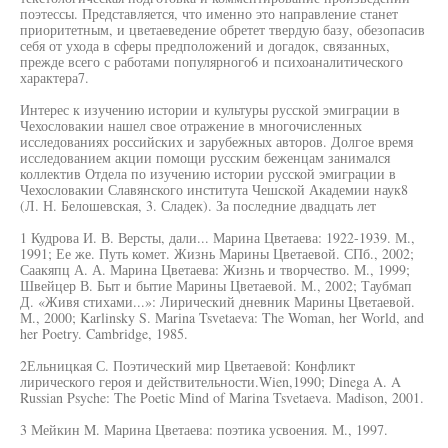
поэтессы. Представляется, что именно это направление станет
приоритетным, и цветаеведение обретет твердую базу, обезопасив
себя от ухода в сферы предположений и догадок, связанных,
прежде всего с работами популярного6 и психоаналитического
характера7.
Интерес к изучению истории и культуры русской эмиграции в
Чехословакии нашел свое отражение в многочисленных
исследованиях российских и зарубежных авторов. Долгое время
исследованием акции помощи русским беженцам занимался
коллектив Отдела по изучению истории русской эмиграции в
Чехословакии Славянского института Чешской Академии наук8
(Л. Н. Белошевская, 3. Сладек). За последние двадцать лет
1 Кудрова И. В. Версты, дали... Марина Цветаева: 1922-1939. М.,
1991; Ее же. Путь комет. Жизнь Марины Цветаевой. СПб., 2002;
Саакяпц А. А. Марина Цветаева: Жизнь и творчество. М., 1999;
Швейцер В. Быт и бытие Марины Цветаевой. М., 2002; Таубмап
Д. «Живя стихами...»: Лирический дневник Марины Цветаевой.
М., 2000; Karlinsky S. Marina Tsvetaeva: The Woman, her World, and
her Poetry. Cambridge, 1985.
2Ельницкая С. Поэтический мир Цветаевой: Конфликт
лирического героя и действительности.Wien,1990; Dinega A. A
Russian Psyche: The Poetic Mind of Marina Tsvetaeva. Madison, 2001.
3 Мейкин M. Марина Цветаева: поэтика усвоения. М., 1997.