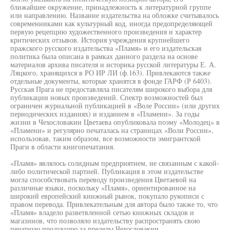
ближайшее окружение, принадлежность к литературной группе
или направлению. Название издательства на обложке считывалось
современниками как культурный код, иногда предопределяющей
первую рецепцию художественного произведения и характер
критических отзывов. История учреждения крупнейшего
пражского русского издательства «Пламя» и его издательская
политика была описана в рамках данного раздела на основе
материалов архива писателя и историка русской литературы Е. А.
Ляцкого, хранящихся в РО ИР ЛИ (ф.163). Привлекаются также
отдельные документы, которые хранятся в фонде ГАРФ (Р 6403).
Русская Прага не предоставляла писателям широкого выбора для
публикации новых произведений. Спектр возможностей был
ограничен журнальной публикацией в «Воле России» (или других
периодических изданиях) и изданием в «Пламени». За годы
жизни в Чехословакии Цветаева опубликовала поэму «Молодец» в
«Пламени» и регулярно печаталась на страницах «Воли России»,
использовав, таким образом, все возможности эмигрантской
Праги в области книгопечатания.
«Пламя» являлось солидным предприятием, не связанным с какой-
либо политической партией. Публикация в этом издательстве
могла способствовать переводу произведения Цветаевой на
различные языки, поскольку «Пламя», ориентированное на
широкий европейский книжный рынок, покупало рукописи с
правом перевода. Привлекательным для автора было также то, что
«Пламя» владело разветвленной сетью книжных складов и
магазинов, что позволяло издательству распространять свою
печатную продукцию за пределы Чехословакии.