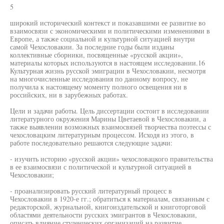
5
широкий исторический контекст и показавшими ее развитие во
взаимосвязи с экономическими и политическими изменениями в
Европе, а также социальной и культурной ситуацией внутри
самой Чехословакии. За последние годы были изданы
коллективные сборники, посвященные «русской акции»,
материалы которых используются в настоящем исследовании.16
Культурная жизнь русской эмиграции в Чехословакии, несмотря
на многочисленные исследования по данному вопросу, не
получила к настоящему моменту полного освещения ни в
российских, ни в зарубежных работах.
Цели и задачи работы. Цель диссертации состоит в исследовании
литературного окружения Марины Цветаевой в Чехословакии, а
также выявлении возможных взаимосвязей творчества поэтессы с
чехословацким литературным процессом. Исходя из этого, в
работе последовательно решаются следующие задачи:
- изучить историю «русской акции» чехословацкого правительства
в ее взаимосвязи с политической и культурной ситуацией в
Чехословакии;
- проанализировать русский литературный процесс в
Чехословакии в 1920-е гг.; обратиться к материалам, связанным с
редакторской, журнальной, книгоиздательской и книготорговой
областями деятельности русских эмигрантов в Чехословакии,
описать влияние студенческих организаций на развитие