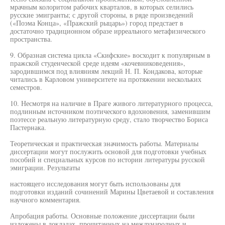
мрачным колоритом рабочих кварталов, в которых селились
русские эмигранты; с другой стороны, в ряде произведений
(«Поэма Конца», «Пражский рыцарь») город предстает в
достаточно традиционном образе ирреального метафизического
пространства.
9. Образная система цикла «Скифские» восходит к популярным в
пражской студенческой среде идеям «кочевниковедения»,
зародившимся под влияниям лекций Н. П. Кондакова, которые
читались в Карловом университете на протяжении нескольких
семестров.
10. Несмотря на наличие в Праге живого литературного процесса,
подлинным источником поэтического вдохновения, заменившим
поэтессе реальную литературную среду, стало творчество Бориса
Пастернака.
Теоретическая и практическая значимость работы. Материалы
диссертации могут послужить основой для подготовки учебных
пособий и специальных курсов по истории литературы русской
эмиграции. Результаты
настоящего исследования могут быть использованы для
подготовки изданий сочинений Марины Цветаевой и составления
научного комментария.
Апробация работы. Основные положение диссертации были
изложены в докладах, прочитанных на международных и