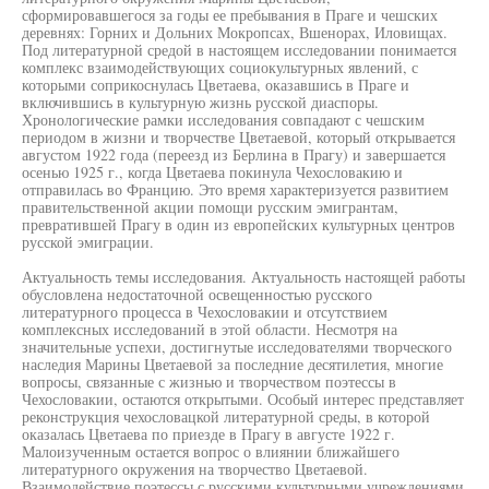
сформировавшегося за годы ее пребывания в Праге и чешских
деревнях: Горних и Дольних Мокропсах, Вшенорах, Иловищах.
Под литературной средой в настоящем исследовании понимается
комплекс взаимодействующих социокультурных явлений, с
которыми соприкоснулась Цветаева, оказавшись в Праге и
включившись в культурную жизнь русской диаспоры.
Хронологические рамки исследования совпадают с чешским
периодом в жизни и творчестве Цветаевой, который открывается
августом 1922 года (переезд из Берлина в Прагу) и завершается
осенью 1925 г., когда Цветаева покинула Чехословакию и
отправилась во Францию. Это время характеризуется развитием
правительственной акции помощи русским эмигрантам,
превратившей Прагу в один из европейских культурных центров
русской эмиграции.
Актуальность темы исследования. Актуальность настоящей работы
обусловлена недостаточной освещенностью русского
литературного процесса в Чехословакии и отсутствием
комплексных исследований в этой области. Несмотря на
значительные успехи, достигнутые исследователями творческого
наследия Марины Цветаевой за последние десятилетия, многие
вопросы, связанные с жизнью и творчеством поэтессы в
Чехословакии, остаются открытыми. Особый интерес представляет
реконструкция чехословацкой литературной среды, в которой
оказалась Цветаева по приезде в Прагу в августе 1922 г.
Малоизученным остается вопрос о влиянии ближайшего
литературного окружения на творчество Цветаевой.
Взаимодействие поэтессы с русскими культурными учреждениями