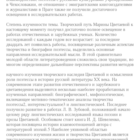
в Чехословакии, ее отношение с эмигрантскими книгоиздателями
и журналистами в Праге также не получили достаточного
освещения в исследовательских работах.
Степень изученности темы. Творческий путь Марины Цветаевой к
настоящему моменту получил достаточно полное освещение в
работах отечественных и зарубежных ученых. Количество
исследований с каждым годом все возрастает: за последние
двадцать лет появились работы, посвященные различным аспектам
творчества и биографии поэтессы, выделились основные
направления исследовательской мысли. В этой сравнительно
молодой области литературоведения сложились свои традиции, во
многом определившие дальнейшие перспективы развития методов
научного изучения творческого наследия Цветаевой и осмысления
роли поэтессы в истории русской литературы XX века. На
современном этапе развития отечественного и зарубежного
цветаеведения выделяются несколько наиболее проработанных и
изученных направлений: биографическое1, мифопоэтическое,
включающее мотивно-тематические анализы творчества
поэтессы2, интертекстуальное3 и лингвистическое4. Последнее
получило развитие в работах Л. В. Зубовой, положившей начало
целому ряду лингвистических исследований языка поэзии и
прозы Цветаевой. Особняком стоит книга И. Д. Шевеленко,
которая посвящена истории взаимоотношений автора с
литературной эпохой.5 Наиболее уязвимой областью
современного изучения жизни и творчества Цветаевой является
текстологическая подготовка и комментирование произведений