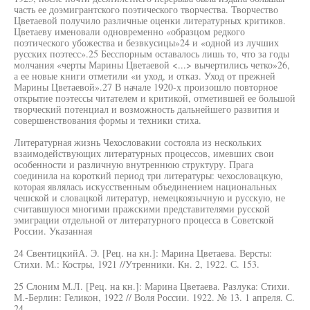
часть ее доэмигрантского поэтического творчества. Творчество
Цветаевой получило различные оценки литературных критиков.
Цветаеву именовали одновременно «образцом редкого
поэтического убожества и безвкусицы»24 и «одной из лучших
русских поэтесс».25 Бесспорным оставалось лишь то, что за годы
молчания «черты Марины Цветаевой <...> вычертились четко»26,
а ее новые книги отметили «и уход, и отказ. Уход от прежней
Марины Цветаевой».27 В начале 1920-х произошло повторное
открытие поэтессы читателем и критикой, отметившей ее большой
творческий потенциал и возможность дальнейшего развития и
совершенствования формы и техники стиха.
Литературная жизнь Чехословакии состояла из нескольких
взаимодействующих литературных процессов, имевших свои
особенности и различную внутреннюю структуру. Прага
соединила на короткий период три литературы: чехословацкую,
которая являлась искусственным объединением национальных
чешской и словацкой литератур, немецкоязычную и русскую, не
считавшуюся многими пражскими представителями русской
эмиграции отдельной от литературного процесса в Советской
России. Указанная
24 СвентицкийА. Э. [Рец. на кн.]: Марина Цветаева. Версты:
Стихи. М.: Костры, 1921 //Утренники. Кн. 2, 1922. С. 153.
25 Слоним М.Л. [Рец. на кн.]: Марина Цветаева. Разлука: Стихи.
М.-Берлин: Геликон, 1922 // Воля России. 1922. № 13. 1 апреля. С.
24.