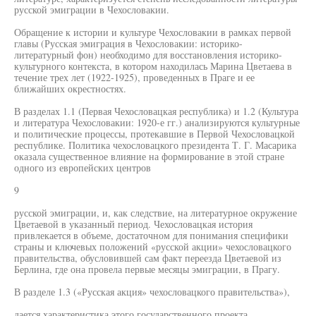
русской эмиграции в Чехословакии.
Обращение к истории и культуре Чехословакии в рамках первой
главы (Русская эмиграция в Чехословакии: историко-
литературный фон) необходимо для восстановления историко-
культурного контекста, в котором находилась Марина Цветаева в
течение трех лет (1922-1925), проведенных в Праге и ее
ближайших окрестностях.
В разделах 1.1 (Первая Чехословацкая республика) и 1.2 (Культура
и литература Чехословакии: 1920-е гг.) анализируются культурные
и политические процессы, протекавшие в Первой Чехословацкой
республике. Политика чехословацкого президента Т. Г. Масарика
оказала существенное влияние на формирование в этой стране
одного из европейских центров
9
русской эмиграции, и, как следствие, на литературное окружение
Цветаевой в указанный период. Чехословацкая история
привлекается в объеме, достаточном для понимания специфики
страны и ключевых положений «русской акции» чехословацкого
правительства, обусловившей сам факт переезда Цветаевой из
Берлина, где она провела первые месяцы эмиграции, в Прагу.
В разделе 1.3 («Русская акция» чехословацкого правительства»),
дается характеристика этого государственного проекта,