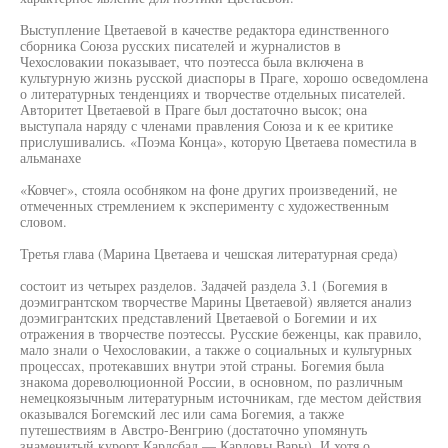
Выступление Цветаевой в качестве редактора единственного
сборника Союза русских писателей и журналистов в
Чехословакии показывает, что поэтесса была включена в
культурную жизнь русской диаспоры в Праге, хорошо осведомлена
о литературных тенденциях и творчестве отдельных писателей.
Авторитет Цветаевой в Праге был достаточно высок; она
выступала наряду с членами правления Союза и к ее критике
прислушивались. «Поэма Конца», которую Цветаева поместила в
альманахе
«Ковчег», стояла особняком на фоне других произведений, не
отмеченных стремлением к эксперименту с художественным
словом.
Третья глава (Марина Цветаева и чешская литературная среда)
состоит из четырех разделов. Задачей раздела 3.1 (Богемия в
доэмигрантском творчестве Марины Цветаевой) является анализ
доэмигрантских представлений Цветаевой о Богемии и их
отражения в творчестве поэтессы. Русские беженцы, как правило,
мало знали о Чехословакии, а также о социальных и культурных
процессах, протекавших внутри этой страны. Богемия была
знакома дореволюционной России, в основном, по различным
немецкоязычным литературным источникам, где местом действия
оказывался Богемский лес или сама Богемия, а также
путешествиям в Австро-Венгрию (достаточно упомянуть
знаменитый курорт Карлсбад — Карловы Вары). И хотя о