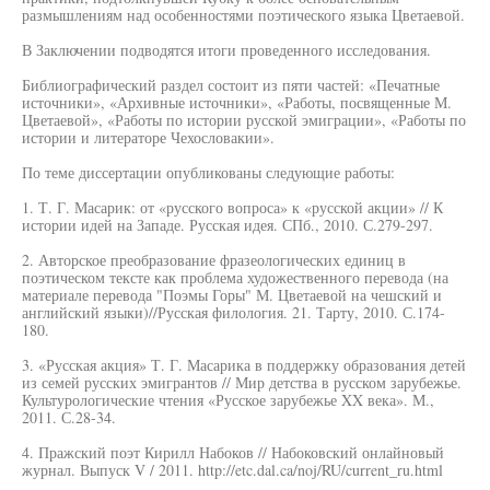
размышлениям над особенностями поэтического языка Цветаевой.
В Заключении подводятся итоги проведенного исследования.
Библиографический раздел состоит из пяти частей: «Печатные
источники», «Архивные источники», «Работы, посвященные М.
Цветаевой», «Работы по истории русской эмиграции», «Работы по
истории и литераторе Чехословакии».
По теме диссертации опубликованы следующие работы:
1. Т. Г. Масарик: от «русского вопроса» к «русской акции» // К
истории идей на Западе. Русская идея. СПб., 2010. С.279-297.
2. Авторское преобразование фразеологических единиц в
поэтическом тексте как проблема художественного перевода (на
материале перевода "Поэмы Горы" М. Цветаевой на чешский и
английский языки)//Русская филология. 21. Тарту, 2010. С.174-
180.
3. «Русская акция» Т. Г. Масарика в поддержку образования детей
из семей русских эмигрантов // Мир детства в русском зарубежье.
Культурологические чтения «Русское зарубежье XX века». М.,
2011. С.28-34.
4. Пражский поэт Кирилл Набоков // Набоковский онлайновый
журнал. Выпуск V / 2011. http://etc.dal.ca/noj/RU/current_ru.html