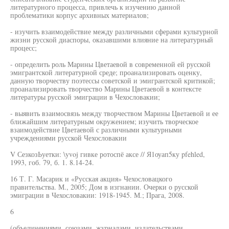
литературного процесса, привлечь к изучению данной
проблематики корпус архивных материалов;
- изучить взаимодействие между различными сферами культурной
жизни русской диаспоры, оказавшими влияние на литературный
процесс;
- определить роль Марины Цветаевой в современной ей русской
эмигрантской литературной среде; проанализировать оценку,
данную творчеству поэтессы советской и эмигрантской критикой;
проанализировать творчество Марины Цветаевой в контексте
литературы русской эмиграции в Чехословакии;
- выявить взаимосвязь между творчеством Марины Цветаевой и ее
ближайшим литературным окружением; изучить творческое
взаимодействие Цветаевой с различными культурными
учреждениями русской Чехословакии
V СезкозЬуетки: \yvoj гивке ротоспё аксе // Я1оуап5ку pfehled,
1993, гоб. 79, б. 1. 8.14-24.
16 Т. Г. Масарик и «Русская акция» Чехословацкого
правительства. М., 2005; Дом в изгнании. Очерки о русской
эмиграции в Чехословакии: 1918-1945. М.; Прага, 2008.
6
(объединениями, союзами, журналами, издательствами,