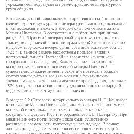
учреждениями подразумевает реконструкцию ее литературного
круга общения.
В пределах данной главы выдержан хронологический принцип:
явления русской культурной и литературной жизни привлекаются
в той последовательности, в которой они появлялись в жизни
Марины Цветаевой. В соответствии с выбранным принципом
раздел 2.1. (Пражский литературный кружок «Скит») посвящен
знакомству Цветаевой с поэтами пражского «Скита» и ее участию
в первом творческом вечере, организованном «Скитом» осенью
1922 г. В данном разделе рассмотрены примеры влияния
поэтической манеры Цветаевой на творчество «скитников»
(подражания и посвящения). Заимствование поверхностно
воспринятых элементов поэтической манеры Цветаевой
существенно снижало значение открытий поэтессы в области
стихотворного ритма в его взаимосвязи с фонетическим
звучанием слова, которыми отмечены ее произведения, начиная с
1920-х гг., что подготовило почву для возникновения пародий и
подражаний творческому стилю Цветаевой.
В разделе 2.2 (Отголоски исторического семинара Н. П. Кондакова
в творчестве Марины Цветаевой: цикл «Скифские») поднимается
вопрос об источниках поэтического цикла «Скифские»,
созданного в феврале 1923 г. и обращенного к Б. Пастернаку. При
анализе данного поэтического цикла были существенно
расширены возможности контекстуального подхода. В рамках
данного раздела делается попытка восстановить текст лекций,
которые Цветаева посещала в Чехословакии, и проанализировать