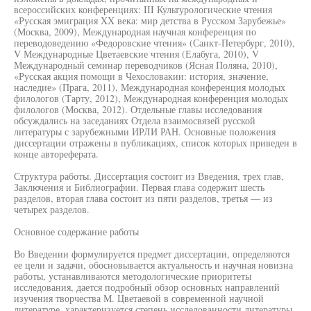
всероссийских конференциях: III Культурологические чтения
«Русская эмиграция XX века: мир детства в Русском Зарубежье»
(Москва, 2009), Международная научная конференция по
переводоведению «Федоровские чтения» (Санкт-Петербург, 2010),
V Международные Цветаевские чтения (Елабуга, 2010), V
Международный семинар переводчиков (Ясная Поляна, 2010),
«Русская акция помощи в Чехословакии: история, значение,
наследие» (Прага, 2011), Международная конференция молодых
филологов (Тарту, 2012), Международная конференция молодых
филологов (Москва, 2012). Отдельные главы исследования
обсуждались на заседаниях Отдела взаимосвязей русской
литературы с зарубежными ИРЛИ РАН. Основные положения
диссертации отражены в публикациях, список которых приведен в
конце автореферата.
Структура работы. Диссертация состоит из Введения, трех глав,
Заключения и Библиографии. Первая глава содержит шесть
разделов, вторая глава состоит из пяти разделов, третья — из
четырех разделов.
Основное содержание работы
Во Введении формулируется предмет диссертации, определяются
ее цели и задачи, обосновывается актуальность и научная новизна
работы, устанавливаются методологические приоритеты
исследования, дается подробный обзор основных направлений
изучения творчества М. Цветаевой в современной научной
литературе, характеризуется степень исследованности литературы