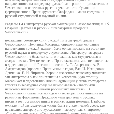
направленного на поддержку русской эмиграции и привлечение в
Чехословакию известных русских ученых, что обусловило
формирование в Праге «русского Оксфорда» - места средоточия
русской студенческой и научной жизни.
Разделы 1.4 (Литература русской эмиграции в Чехословакии) и 1.5
(Марина Цветаева и русский литературный процесс в
Чехословакии)
посвящены реконструкции русской литературной среды в
Чехословакии. Политика Масарика, определившая основные
направления «русской акции», была ориентирована на развитие
русской науки и поддержку студенчества. Литературная среда в
Чехословакии не была так многочисленна, как студенческая и
академическая. Тем не менее, в Праге оказались многие известные
в дореволюционной России писатели: А. Т. Аверченко, А. В.
Амфитеатров (провел в Праге меньше года), Вас. И. Немирович-
Данченко, Е. Н. Чириков. Хорошо известные чешскому читателю,
эти литераторы были приглашены в чехословацкую столицу
Масариком и удостоились личной аудиенции у главы государства.
Русская литературная среда не исчерпывалась известными
чешскому читателю именами российских писателей. В
Чехословакии оказались молодые литераторы, поступившие на
различные факультеты Пражского университета и русских
институтов, организованных в рамках акции помощи. Наиболее
оживленной литературная жизнь была в студенческой среде, где
издавались литературно-художественные журналы (например,
«Студенческие годы», «Своими путями»), проходили поэтические