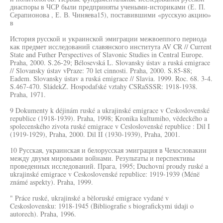
диаспоры в ЧСР были предприняты учеными-историками (Е. П.
Серапионова , Е. В. Чиняева15), поставившими «русскую акцию»
в
История русской и украинской эмиграции межвоеппого периода
как предмет исследований славянского института AV CR // Current
State and Futher Perspectives of Slavonic Studies in Central Europe.
Praha, 2000. S.26-29; Bélosevská L. Slovansky ústav a ruská emigrace
// Slovansky ústav vPraze: 70 let cinnosti. Praha, 2000. S.85-88;
Eadem. Slovansky ústav a ruská emigrace // Slavia. 1999. Roc. 68. 3-4.
S.467-470. SládekZ. Hospodafské vztahy CSRaSSSR: 1918-1938.
Praha, 1971.
9 Dokumenty k déjinám ruské a ukrajinské emigrace v Ceskoslovenské
republice (1918-1939). Praha, 1998; Kronika kultumiho, vëdeckého a
spolecenského zivota ruské emigrace v Cesloslovenské republice : Dil I
(1919-1929), Praha, 2000. Dil II (1930-1939), Praha, 2001.
10 Русская, украинская и белорусская эмиграция в Чехословакии
между двумя мировыми войнами. Результаты и перспективы
проведенных исследований. Прага, 1995; Duchovní proudy ruské a
ukrajinské emigrace v Ceskoslovenské republice: 1919-1939 (Ménë
známé aspekty). Praha, 1999.
" Práce ruské, ukrajinské a bèloruské emigrace vydané v
Ceskoslovensku: 1918-1945 (Bibliografie s biografickymi údaji o
autorech). Praha, 1996.