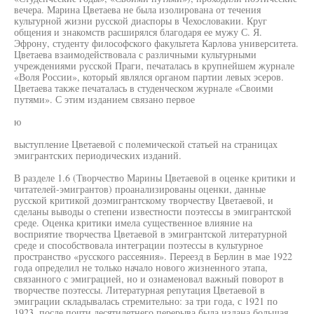
вечера. Марина Цветаева не была изолирована от течения
культурной жизни русской диаспоры в Чехословакии. Круг
общения и знакомств расширялся благодаря ее мужу С. Я.
Эфрону, студенту философского факультета Карлова университета.
Цветаева взаимодействовала с различными культурными
учреждениями русской Праги, печаталась в крупнейшем журнале
«Воля России», который являлся органом партии левых эсеров.
Цветаева также печаталась в студенческом журнале «Своими
путями». С этим изданием связано первое
ю
выступление Цветаевой с полемической статьей на страницах
эмигрантских периодических изданий.
В разделе 1.6 (Творчество Марины Цветаевой в оценке критики и
читателей-эмигрантов) проанализированы оценки, данные
русской критикой доэмигрантскому творчеству Цветаевой, и
сделаны выводы о степени известности поэтессы в эмигрантской
среде. Оценка критики имела существенное влияние на
восприятие творчества Цветаевой в эмигрантской литературной
среде и способствовала интеграции поэтессы в культурное
пространство «русского рассеяния». Переезд в Берлин в мае 1922
года определил не только начало нового жизненного этапа,
связанного с эмиграцией, но и ознаменовал важный поворот в
творчестве поэтессы. Литературная репутация Цветаевой в
эмиграции складывалась стремительно: за три года, с 1921 по
1923, после почти десятилетнего перерыва была издана большая