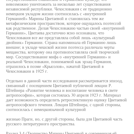
невозможно уничтожить за несколько лет существования
независимой республики. Чехословакия с ее традиционно
немецким укладом жизни соотносилась с «внутренней
Германией» Марины Цветаевой и становилась тем же
метафизическим пространством, которое ощущалось поэтессой
как родственное. Делая Чехословакию частью своей «внутренней
Германии», Цветаева достаточно ясно осознавала, что
Чехословакия все же представляла собой лишь «культурный
двойник» Германии. Страна напоминала ей Германию лишь
внешне; в укладе чешской жизни поэтесса различала черты
мещанства, которому она противопоставляла свой творческий
мир. Сосуществование мифа о «внутренней Германии» и
реальной Чехословакии, понимаемой как эрзац-Германия,
отразилось в поэме «Крысолов», начатой Цветаевой в
Чехословакии в 1925 г.
Отдельно в данной части исследования рассматривается эпизод,
связанный с посещением Цветаевой публичной лекции Р.
Штейнера «Развитие человека и воспитание человека в свете
антропософии», которая состоялась 30 апреля 1923 г. Материал
дает возможность определить ретроспективную оценку Цветаевой
антропософского течения. Лекция Штейнера, с одной стороны,
соотносилась с немецкоязычной культурной
жизнью Праги, но, с другой стороны, была для Цветаевой часть
русского литературного пространства.
Раздел 3.4 (Творчество Марины Цветаевой и современная ей