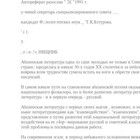
Автореферат разослан " 2£ "1991 г.
у-ченкй секретарь специализированного совета . , .
кандидат Ф;:лолпгэтесккх неук _ 'Т.К.Бзтурова.
' i 1.
5
,:г-:л-.!< НВЩНИБ
Абазинская литература одна лз сашг молодых не только в Севе
стране, зародилась в начале 30-х годов XX столетия и за не
воярека всем трудностям сумела встать на ноги к обрести св
писателей.
В самом начале пути на становление абазинской поэзия оказы
национального фольклора, но и более развитых литератур ре
литература - и в первую очередь - русской.
Абазинская литература с первых своих шагов , возможно, и н
ныне литературоведами как "взаимодействие", "взаимосвязи",
представление о путях развития этой национальной литерату
воздействия на ее >Jop--мирование русской и советской клас
этой проблемы и посвяцена данная работа.
На современном эгале, в период небывалого осложнения меж