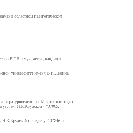
Знамени областном педагогическом
ссор Р.Г.Бикмухаметов, кандидат
венной университет именч В.И.Ленина.
о литературоведению в Московском-ордена
уте им. Н.К.Крупской ( "07005, г.
Н.К.Крудской по адресу: 107846, г.