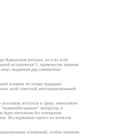
ро-Кавказском регионе, но и во всей
большой исторически!1. промежуток временя
ое лицо, выдвинув ряд самобытных
вают влияние не только традиции
гиона, всей советской многонациональной
е осознавая, вступила в сферу, именуемую
 "взаикообогащение" литератур, и
ры будет неполным без освещения
сики. Исследованию одного из аспектов
национальных отношений, особое значение