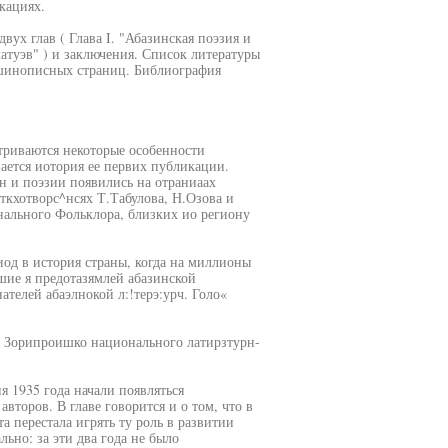
кациях.
вух глав ( Глава I. "Абазинская поэзия и
атуэв" ) и заключения. Список литературы
ашинописных страниц. Библиография
атриваются некоторые особенности
ается иотория ее первих публикации.
н и поэзии появились на отраниаах
сткхотворс^нсях Т.Табулова, Н.Озова и
нального Фольклора, близких ио региону
иод в история страны, когда на миллионы
вшие я предотазямлей абазинской
нателей абаэлнокой л:!терэ:урч. Голо«
ло Зорипроишко национального латирзтурн-
я 1935 года начали появляться
второв. В главе говорится и о том, что в
а перестала игрять ту роль в развитии
льно: за эти два года не было