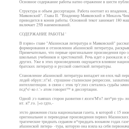
Основное содержание работы натио отражение в шести публи
Структура и объем диссертации. Работа ооотоит из впадения, д
Маяковский". Глава II. "Владимир Маяковский и Микаэль Чик
приводится в конив работы. Основной текот занимает 180 м
включает 25В наименований.
СОДЕРЖАНИЕ РАБОТЫ '
В пэрво» главе "Абазинская литература и Маяковский" рассм
формирования и отзновленин абазинской литература, раскрыв
Примечательно, что первые оригинальнее произведения про-з
школьных учебников и хрестоматий. Речь идет о раооказэх и 
других. Уже в этих произведениях ощущается влияние нацио
братских литератур и русской советской литературы.
Становление абазинской литература внпадэет ня елох.чьй пер
лпдей обруп::л!'я1. стрзшнне сталинские репрессии, захвати
интеллигенции. в связи с этик тр'г;пнз слетались судьбы зачи
псд^о'-ко г.'» атом говорит™ в диссертации.
Одной ;гз паяпшх сторон развития г.яззгн'М'о? лит^рп-ур» 
ит. я?'.го. ]«о гдто,-
этсто движения стала национальная газета, в которой с 15 июн
оригинальнее и переводные произведения первнх 8базинских а
трагические тридиать седьмом и*тридцать вооьмом годах газет
абазинской литера- -тура, которую она взяла ка себя первонача