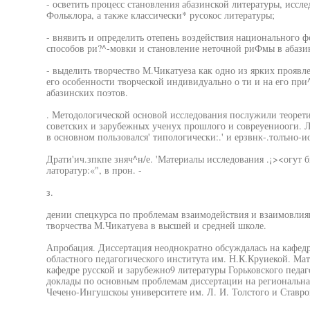
- осветить процесс становления абазинской литературы, иссл
Фольклора, а также классически* русокос литературы;
- внявить и определить отепень воздействия национального 
способов ри?^-мовки и становление неточной риФмы в абази
- выделить творчество М.Чикатуеза как одно из ярких проявл
его особенности творческой индивидуально о ти и на его при
абазинских поэтов.
. Методологической основой исследования послужили теорети
советских и зарубежных ученух прошлого и совреуениооги. Л
в основном пользовался' типологически:.' и ерзвнк-.толъно-и
Драти'ич.зпкпе зняч^н/е. 'Материалы исследования .¡><огут б
латоратур:«", в прон. -
з.
дении спецкурса по проблемам взаимодействия и взаимовлиян
творчества М.Чикатуева в высшей и средней школе.
Апробация. Диссертация неоднократно обсуждалась на кафедр
областного педагогического института им. Н.К.Круиекой. Ма
кафедре русской и зарубежно9 литературы Горьковского педаг
доклады по основным проблемам диссертации на региональна
Чечено-Ингушскоы университете им. Л. И. Толстого и Ставро