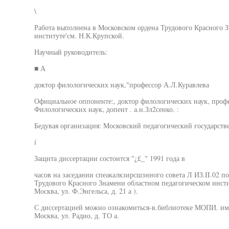
\
Работа выполнена в Московском ордена Трудового Красного 
институте'см. Н.К.Крупской.
Научный руководитель:
■ А
доктор филологических наук,"профессор А.Л.Куравлева
Официальное оппоненте:, доктор филологических наук, профе
Филологических наук, допент . а.н.Зл2сенко. :
Бедувая организация: Московский педагогический государст
í
Защита диссертации состоится "¿£_" 1991 года в
часов на заседании спеакалкзирсшзнного совета Л ИЗ.II.02 п
Трудового Красного Знамени областном педагогическом инстит
Москва, ул. Ф.Энгельса, д. 21 а ).
С диссертацией можно ознакомиться-в.библиотеке МОПИ. им. 
Москва, ул. Радио, д. ТО а.