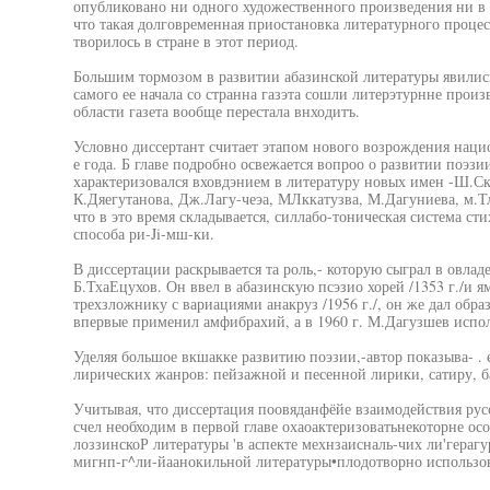
опубликовано ни одного художественного произведения ни в
что такая долговременная приостановка литературного процес
творилось в стране в этот период.
Большим тормозом в развитии абазинской литературы явилис
самого ее начала со странна газэта сошли литерэтурнне произв
области газета вообще перестала внходитъ.
Условно диссертант считает этапом нового возрождения нацио
е года. Б главе подробно освежается вопроо о развитии поэзии
характеризовался вховдэнием в литературу новых имен -Ш.Ск
К.Дяегутанова, Дж.Лагу-чеэа, МЛккатузва, М.Дагуниева, м.Т
что в это время складывается, силлабо-тоническая система с
способа ри-Ji-мш-ки.
В диссертации раскрывается та роль,- которую сыграл в овла
Б.ТхаЕцухов. Он ввел в абазинскую псэзио хорей /1353 г./и ям
трехзложнику с вариациями анакруз /1956 г./, он же дал образ
впервые применил амфибрахий, а в 1960 г. М.Дагузшев испол
Уделяя большое вкшакке развитию поэзии,-автор показыва- . 
лирических жанров: пейзажной и песенной лирики, сатиру, ба
Учитывая, что диссертация поовяданфёйе взаимодействия русс
счел необходим в первой главе охаоактеризоватьнекоторне ос
лоззинскоР литературы 'в аспекте мехнзаисналь-чих ли'герагур
мигнп-г^ли-йаанокильной литературы•плодотворно использов