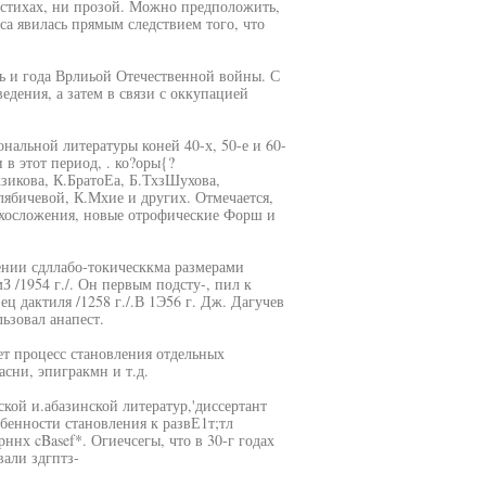
 стихах, ни прозой. Можно предположить,
са явилась прямым следствием того, что
ь и года Врлиьой Отечественной войны. С
едения, а затем в связи с оккупацией
нальной литературы коней 40-х, 50-е и 60-
 в этот период, . ко?оры{?
зикова, К.БратоЕа, Б.ТхзШухова,
лябичевой, К.Мхие и других. Отмечается,
тихосложения, новые отрофические Форш и
дении сдллабо-токическкма размерами
З /1954 г./. Он первым подсту-, пил к
ец дактиля /1258 г./.В 1Э56 г. Дж. Дагучев
ьзовал анапест.
ет процесс становления отдельных
сни, эпигракмн и т.д.
кой и.абазинской литератур,'диссертант
обенности становления к развЕ1т;тл
ннх cBasef*. Огиечсегы, что в 30-г годах
али здгптз-