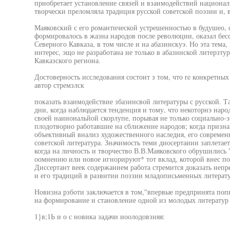
приобретает установление связей и взаимодействий национал
творчески преломляла традиция русской советской поэзии и, в
Маяковский с его романтической устрешенностыо в будушео, с
формировалось в жазна народов после революции, оказал бесс
Северного Кавказа, в том числе и на абазинскуэ. Но эта тем
интерес, эщо не разработана не только в абазинской литерзтур
Кавказского региона.
Достоверность исследования состоит з том, что re конкретны
автор стремзлск
показать взаимодействие збазинсвой литературы с русской. Т
дни, когда наблюдается тенденция и тому, что некоторнэ народ
своей наииональйой скорлупе, порывая не только социально-э
плодотворно работавшие на сближение народов; когда призна
объективный внализ художественного наследия, его современ
советской литература. Значимость теми диосертаиии заплетаетс
когда на личность и творчество В.В.Маяковского обрушились
оомнению или новое игнорируют* тот вклад, которой внес по
Диссертант веек содержанием работа стремится доказать непр
и его традиций в развитии поззии младописьменных литерату
Новизна рзботи заключается в том,''впервые предпринята по
на формирование и становление одной из молодых литератур 
1}в;1Ь и о с новика задачи иоолодовзняя: