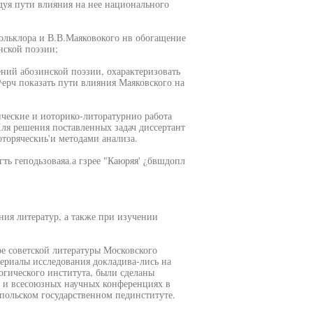
едуя пути влияния на нее национального
фольклора и В.В.Маяковокого нв обогащение
нской поэзии;
ений абозинской поэзии, охарактеризовать
^ерч показать пути влияния Маяковского на
ческие и иоторико-литоратурнио работа
ля решения поставленных задач диссертант
оторяческиь'и методами анализа.
гть геподьзоваяа.а гзрее "Каюряя' ¿бвшдопл
ия литератур, а также при изучении
е советской литературы Московского
териалы исследования докладива-лись на
огического института, были сделаны
 и всесоюзных научных конференциях в
польском государственном пединституте.