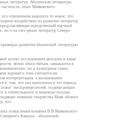
ьных литератур. Абазинская литература
 частности, опыт Маяковского.
 его отрешением выразить то новое, что
порное воздействие на развитие литератур
а, представляющая определенный научкий
е, но ч на гаге-риале литератур Северо-
х примерах развития абазинской лчгературы
акой аспект исследования актуален в каши
ности, яелон обосо-бятьоя, замыкаотся в
кономические, но и культурные связи,
ком хорошего тона считается ив
ная интерпретация, а шельмование
я в' том, что она выполнена в тот период,
 "атаки" ниспровергателей, подвергающих
эт в отечестваннуп и мировую поэзию.
еходящее значение творчества Маяк обского
р. что
пытка осмысления влияния В.В.Маяковского
Севорного Кавказа - абазинской.