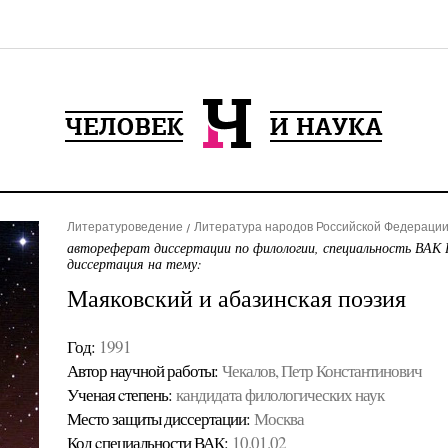
Литературоведение
Литература народов Российской Федерации 
автореферат диссертации по филологии, специальность ВАК 
диссертация на тему:
Маяковский и абазинская поэзия
Год:
1991
Автор научной работы:
Чекалов, Петр Константинович
Ученая cтепень:
кандидата филологических наук
Место защиты диссертации:
Москва
Код cпециальности ВАК:
10.01.02