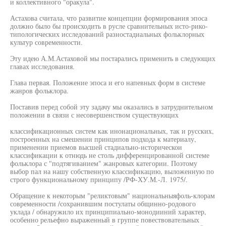
и коллективного "оракула".
Астахова считала, что развитие концепции формирования эпоса
должно было бы происходить в русле сравнительных исто-рико-
типологических исследований разностадиальных фольклорных
культур современности.
Эту идею А.М.Астаховой мы постарались применить в следующих
главах исследования.
Глава первая. Положение эпоса и его напевных форм в системе
жанров фольклора.
Поставив перед собой эту задачу мы оказались в затруднительном
положении в связи с несовершенством существующих
классификационных систем как инонациональных, так и русских,
построенных на смешении принципов подхода к материалу,
применении приемов высшей стадиально-историческои
классификации к отнюдь не столь дифференцированной системе
фольклора с "подтягиванием" жанровых категории. Поэтому
выбор пал на нашу собственную классификацию, выложенную по
строго функциональному принципу /РФ-ХУ.М.-Л. 1975/.
Обращение к некоторым "реликтовым" национальныяфоль-клорам
современности /сохранившим постулаты общинно-родового
уклада / обнаружило их принципиально-монодииний характер,
особенно рельефно выраженный в группе повествовательных