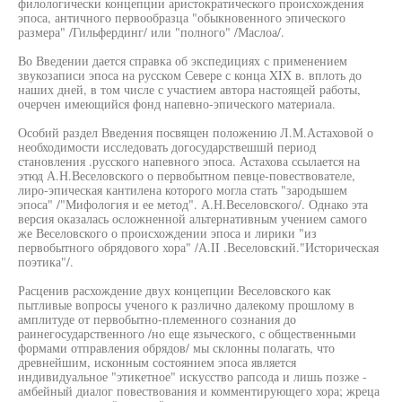
филологически концепции аристократического происхождения
эпоса, античного первообразца "обыкновенного эпического
размера" /Гильфердинг/ или "полного" /Маслоа/.
Во Введении дается справка об экспедициях с применением
звукозаписи эпоса на русском Севере с конца XIX в. вплоть до
наших дней, в том числе с участием автора настоящей работы,
очерчен имеющийся фонд напевно-эпического материала.
Особий раздел Введения посвящен положению Л.М.Астаховой о
необходимости исследовать догосударствешшй период
становления .русского напевного эпоса. Астахова ссылается на
этюд А.Н.Веселовского о первобытном певце-повествователе,
лиро-эпическая кантилена которого могла стать "зародышем
эпоса" /"Мифология и ее метод". А.Н.Веселовского/. Однако эта
версия оказалась осложненной альтернативным учением самого
же Веселовского о происхождении эпоса и лирики "из
первобытного обрядового хора" /А.II .Веселовский."Историческая
поэтика"/.
Расценив расхождение двух концепции Веселовского как
пытливые вопросы ученого к различно далекому прошлому в
амплитуде от первобытно-племенного сознания до
раинегосударственного /но еще языческого, с общественными
формами отправления обрядов/ мы склонны полагать, что
древнейшим, исконным состоянием эпоса является
индивидуальное "этикетное" искусство рапсода и лишь позже -
амбейный диалог повествования и комментирующего хора; жреца