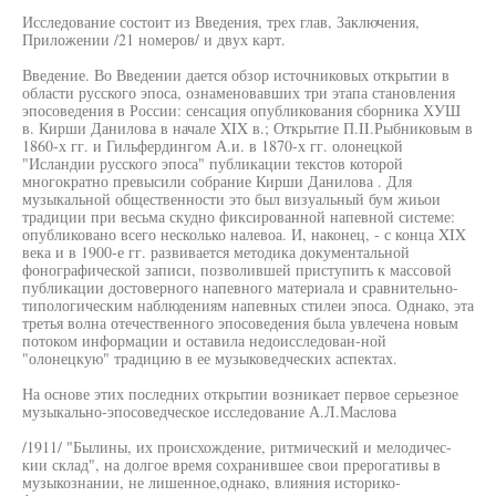
Исследование состоит из Введения, трех глав, Заключения,
Приложении /21 номеров/ и двух карт.
Введение. Во Введении дается обзор источниковых открытии в
области русского эпоса, ознаменовавших три этапа становления
эпосоведения в России: сенсация опубликования сборника ХУШ
в. Кирши Данилова в начале XIX в.; Открытие П.II.Рыбниковым в
1860-х гг. и Гильфердингом А.и. в 1870-х гг. олонецкой
"Исландии русского эпоса" публикации текстов которой
многократно превысили собрание Кирши Данилова . Для
музыкальной общественности это был визуальный бум жиьои
традиции при весьма скудно фиксированной напевной системе:
опубликовано всего несколько налевоа. И, наконец, - с конца XIX
века и в 1900-е гг. развивается методика документальной
фонографической записи, позволившей приступить к массовой
публикации достоверного напевного материала и сравнительно-
типологическим наблюдениям напевных стилеи эпоса. Однако, эта
третья волна отечественного эпосоведения была увлечена новым
потоком информации и оставила недоисследован-ной
"олонецкую" традицию в ее музыковедческих аспектах.
На основе этих последних открытии возникает первое серьезное
музыкально-эпосоведческое исследование А.Л.Маслова
/1911/ "Былины, их происхождение, ритмический и мелодичес-
кии склад", на долгое время сохранившее свои прерогативы в
музыкознании, не лишенное,однако, влияния историко-