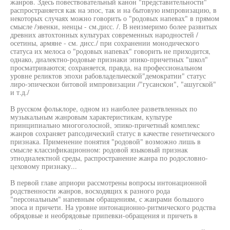
жанров. Здесь повествовательный канон "представительности"
распространяется как на эпос, так и на бытовую импровизацию, в
некоторых случаях можно говорить о "родовых напевах" в прямом
смысле /эвенки, ненцы - см.дисс. /. В неизмеримо более развитых
древних автохтонных культурах современных народностей /
осетины, армяне - см. дисс./ при сохранении монодического
статуса их мелоса о "родовых напевах" говорить не приходится,
однако, диалектно-родовые признаки эпико-причетных "школ"
просматриваются; сохраняется, правда, на профессиональном
уровне реликтов эпохи рабовладельческой"демократии" статус
лиро-эпическои битовой импровизации /"гусанскои", "ашугской"
и т.д./
В русском фольклоре, одном из наиболее разветвленных по
музыкальным жанровым характеристикам, культуре
принципиально многоголосной, эпико-причетный комплекс
жанров сохраняет рапсодический статус в качестве генетического
признака. Применение понятия "родовой" возможно лишь в
смысле классификационном: родовой языковый признак
этнодиалектной среды, распространение жанра по родословно-
цеховому признаку...
В первой главе априори рассмотрены вопросы интонационной
родственности жанров, восходящих к разного рода
"персональным" напевным обращениям, с жанрами большого
эпоса и причети. На уровне интонационно-ритмического родства
обрядовые и необрядовые припевки-обращения и причеть в