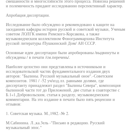
смешанности и многослэйнэсти этого процесса. Новизна решений
и полемичность придают исследованию перспективный характер.
Апробация диссертации.
Исследование было обсуждено и рекомендовано к кащите на
заседаниях кафедры истории русской и советской музыки, Ученым
советом ЛОЛГК имени Римского-Корсакова, а также
музыковедческим коллективом Фонограммархива Института
русской литературы /Пушкинский Дом/ АН СССР.
Основные идеи диссертации были апробированы /выдвинуты и
обсуждены / в печати /см.перечень/.
Наиболее целостно они представлены в источникоьои и
исследовательской частях фундаментального издания двух
авторов: "Былины. Русский музыкальный оное".-Советским
композитов. 1981 / -52 уч/изд.лл. равными долями, где
диссертанту принадлежит раздел "Былины Севера", композиция
былинной части тот до Приложений, две статьи в соавторстве с
Б.1«1.Добровольским, статья к разделу, музыковедческим
комментарии. На это издание в печати было пять рецензии и
отзывов:
1. Советская музыка. М.,1982.-№ 2.
М.Сабинина. Л.,ка.3ель -"Письмо в редакцию. Русский
музыкальный эпос."