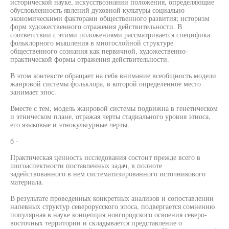
исторической науке, искусствознании положения, определяющие
обусловленность явлений духовной культуры социально-
экономическими факторами общественного развития; историзм
форм художественного отражения действительности. В
соответствии с этими положениями рассматривается специфика
фольклорного мышления в многослойной структуре
общественного сознания как первичной, художественно-
практической формы отражения действительности.
В этом контексте обращает на себя внимание всеобщность модели
жанровой системы фольклора, в которой определенное место
занимает эпос.
Вместе с тем, модель жанровой системы подвижна в генетическом
и этническом плане, отражая черты стадиального уровня этноса,
его языковые и этнокультурные черты.
б -
Практическая ценность исследования состоит прежде всего в
шогоаспектности поставленных задач, в полноте
задействованного в нем систематизированного источникового
материала.
В результате проведенных конкретных анализов и сопоставлении
напевных структур северорусского эпоса, подвергается сомнению
популярная в науке концепция новгородского освоения северо-
восточных территории и складывается представление о