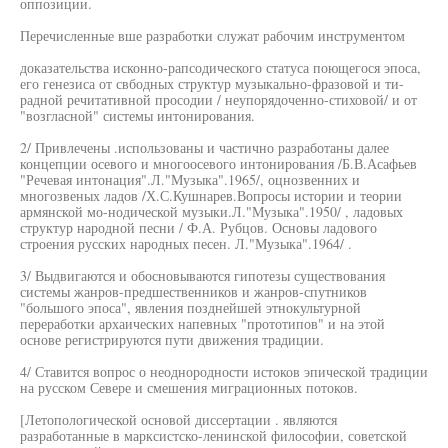
оппозиции.
Перечисленные вше разработки служат рабочим инструментом
доказательства исконно-рапсодического статуса поющегося эпоса,
его генезиса от свбодных структур музыкально-фразовой и ти-
радной речитативной просодии / неупорядоченно-стиховой/ и от
"возгласной" системы интонирования.
2/ Привлечены .использованы и частично разработаны далее
концепции осевого и многоосевого интонирования /Б.В.Асафьев
"Речевая интонация".Л."Музыка".1965/, оцнозвенних и
многозвеных ладов /Х.С.Кушнарев.Вопросы истории и теории
армянской мо-нодической музыки.Л."Музыка".1950/ , ладовых
структур народной песни / Ф.А. Рубцов. Основы ладового
строения русских народных песен. Л."Музыка".1964/ .
3/ Выдвигаются и обосновываются гипотезы существования
системы жанров-предшественников и жанров-спутников
"большого эпоса", явления позднейшей этнокультурной
переработки архаических напевных "прототипов" и на этой
основе регистрируются пути движения традиции.
4/ Ставится вопрос о неоднородности истоков эпической традиции
на русском Севере и смешения миграционных потоков.
[Летопологической основой диссертации . являются
разработанные в марксистско-ленинской философии, советской