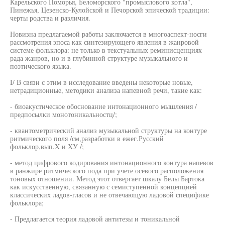
Карельского Поморья, Беломорского "промыслового котла",
Пинежья, Цезенско-Кулойской и Печорской эпической традиции:
черты родства и различия.
Новизна предлагаемой работы заключается в многоаспект-носги
рассмотрения эпоса как синтезирующего явления в жанровой
системе фольклора: не только в текстуальных реминисценциях
рада жанров, но и в глубинной структуре музыкального и
поэтического языка.
I/ В связи с этим в исследование введены некоторые новые,
нетрадиционные, методики анализа напевной речи, такие как:
- биоакустическое обоснование интонационного мышления /
предпосылки монотоникальностц/;
- квантометрический анализ музыкальной структуры на контуре
ритмического поля /см,разработки в ежег.Русский
фольклор,вып.X и ХУ /;
- метод цифрового кодирования интонационного контура напевов
в ранжире ритмического пода при учете осевого расположения
тоновых отношении. Метод этот отвергает шкалу Белы Бартока
как искусственную, связанную с семиступенной концепцией
классических ладов-гласов и не отвечающую ладовой специфике
фольклора;
- Предлагается теория ладовой антитезы и тоникальной