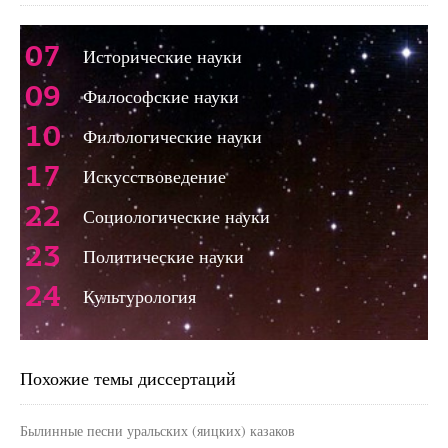
07
Исторические науки
09
Философские науки
10
Филологические науки
17
Искусствоведение
22
Социологические науки
23
Политические науки
24
Культурология
Похожие темы диссертаций
Былинные песни уральских (яицких) казаков