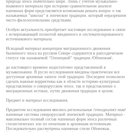
природа эпоса значительно шире. Лишь с учетом музыкально-
языкового материала при историко-сравнительном анализе
напевных форм представляется возможным решать вопрос о так
называемых "школах" в эпическои традиции, который неразрешим
чисто-филологическими средствами.
Особую актуальность приобретает настоящее исследование в связи
с исчерпывающей полнотой введенного и систематизированного
источникового материала.
Исходный материал концепции миграционного движения
былинного эпоса на русском Севере содержится в рапсодическом
статусе так называемой "Олонецкой" традиции /Обонежая/,
до настоящего времени недостаточно представленной в
музыкознании. В русло исследования введены практически все
доступные архивные записи этой традиции. Последнее позволило
сделать важные коррективы как в области историко-культурных
представлении о северорусском эпосе, так и представлении о
миграционных истоках, путях движения традиции в целом.
Предмет и материал исследования.
Предметом исследования явились региональные /этнодиалект-ные/
напевные системы северорусской эпической традиции. Материал -
максимально полный состав напевных форм эпоса различных
стилистических зон по печатным и архивным источникам.
Последовательно рассмотрены напевные стили Обонежья,