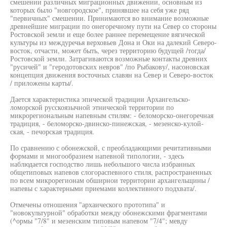
смешении различных миграционных движении, основным из
которых было "новгородское", принявшее на себя уже ряд
"первичных" смешении. Принимаются во внимание возможные
древнейшие миграции по онегоречному пути на Север со стороны
Ростовской земли и еще более раннее перемещение вягической
культуры из междуречья верховьев Дона и Оки на далекий Северо-
восток, отчасти, может быть, через территорию будущей /тогда/
Ростовской земли. Затрагиваются возможные контакты древних
"русичей" и "геродотовских невров" /по Рыбакову/, насоновская
концепция движения восточных славян на Север и Северо-восток
/ приложены карты/.
Дается характеристика эпической традиции Архангельско-
ломорской русскоязычной этнической территории по
микрорегиональным напевным стилям: - беломорско-онегоречная
традиция, - беломорско-двинско-пинежская, - мезенско-кулой-
ская, - печорская традиция.
По сравнению с обонежской, с преобладающими речитативными
формами и многообразием напевной типологии, - здесь
наблюдается господство лишь небольшого числа избранных
общетиповых напевов слогораспевного стиля, распространенных
по всем микрорегионам обширнои территории архангельщины /
напевы с характерными приемами коллективного подхвата/.
Отмечены отношения "архаического прототипа" и
"новокультурной" обработки между обонежскими фрагментами
(^ормы "7/8" и мезенским типовым напевом "7/4"; мевду