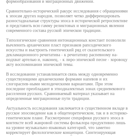
формообразования и миграционных движении.
Сравнительно-исторический ракурс исследования с обращениями
к эпосам других народов, позволяет четко дифференцировать
разностадиальные структуры эпоса в исторической ретроспективе
и представить всю гамму реликтовых и миграционных явлении
современного состава русской эпическои традиции.
Типологические сравнения интонационных констант позволили
вычленить архаическии пласт признаков рапсодического
искусства и выстроить генетический ряд от сказительского
декламационного речитатива - к речитативу распевному на-
подхват артелью и, наконец, - к лиро-эпической песне - хоровоцу
акту воспоминания эпической темы.
В исследовании устанавливается связь между одновременно
существующими архаическими формами напевов и их
слогораспев-ными мелодическими вариантами. При этом
последние преобладают в этнодиалектных зонах средневекового
расселения русских. Сравниваемый материал указывает на
определенные миграционные пути традиции.
Актуальность исследования заключается в существенном вкладе в
русское эпосоведение как в общетеоретическом, так и в историко-
генетическом плане. Рассмотрение специфики русского эпоса в
контексте всей жанровой системы фольклора продуктивно лишь
на уровне музыкально-языковых категорий, что заметно
корректирует филологические концепции. Синтезирующая