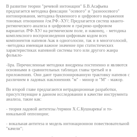
В развитие теории "речевой интонации" Б.В.Асафьева
предлагается методика фиксации "осевого" и "разноосевого"
интонирования, методика буквенного и цифрового выражения
тоновых отношении /см.РФ.-ХУ/; Предлагается систеш кванто-
ритмического анализа в цифровом и гра(рико-цифровом
вариантах /РФ-ХУ/ на ритмическом поле, и наконец, - методика
комплексного воспроизведения цифровым кодом всех
компонентов напевов /как в одноголосии, так и в многоголосий,
-методика имеющая важное значение при статистических
характеристиках напевной системы того или другого жанра
фолькло-
-lipa. Перечисленные методики внедрены постепенно и являются
основными в сравнительных таблицах главы третьей и в
приложениях. Они дают транспонированную трактовку напевов с
различием в ладовых наклонениях "м" - минор и "М" - мажор.
Во второй главе предлагаются нетрадиционные разработки,
присутствующие в данном исследовании в качестве инструмента
анализа, такие как:
- теория ладовой антитезы /термин Х.С.Кушнарева/ и то-
никальной оппозиции;
- вокальная антитеза и модель интонационнои повествовательной
"качели";