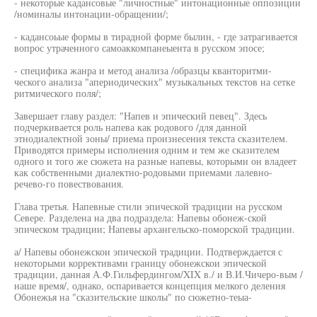
- некоторые кадансовые "личностные" интонационные оппозиции
/номиналы интонации-обращении/;
- кадансоьые формы в тирадной форме былин, - где затрагивается
вопрос утраченного самоаккомпанеыента в русском эпосе;
- специфика жанра и метод анализа /образцы кванторитми-
ческого анализа "апериодических" музыкальных текстов на сетке
ритмического поля/;
Завершает главу раздел: "Напев и эпический певец". Здесь
подчеркивается роль напева как родового /для данной
этнодиалектной зоны/ приема произнесения текста сказителем.
Приводятся примеры исполнения одним и тем же сказителем
одного и того же сюжета на разные напевы, которыми он владеет
как собственными диалектно-родовыми приемами лалевно-
речево-го повествования.
Глава третья. Напевные стили эпической традиции на русском
Севере. Разделена на два подраздела: Напевы обонеж-ской
эпическом традиции; Напевы архангельско-поморской традиции.
а/ Напевы обонежскои эпической традиции. Подтверждается с
некоторыми коррективами границу обонежскои эпической
традиции, данная А.Ф.Гильфердингом/XIX в./ и В.И.Чичеро-вым /
наше время/, однако, оспаривается концепция мелкого деления
Обонежья на "сказительские школы" по сюжетно-теыа-