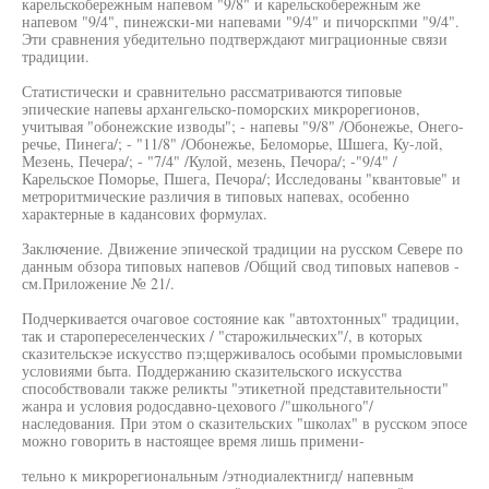
карельскобережным напевом "9/8" и карельскобережным же
напевом "9/4", пинежски-ми напевами "9/4" и пичорскпми "9/4".
Эти сравнения убедительно подтверждают миграционные связи
традиции.
Статистически и сравнительно рассматриваются типовые
эпические напевы архангельско-поморских микрорегионов,
учитывая "обонежские изводы"; - напевы "9/8" /Обонежье, Онего-
речье, Пинега/; - "11/8" /Обонежье, Беломорье, Шшега, Ку-лой,
Мезень, Печера/; - "7/4" /Кулой, мезень, Печора/; -"9/4" /
Карельское Поморье, Пшега, Печора/; Исследованы "квантовые" и
метроритмические различия в типовых напевах, особенно
характерные в кадансових формулах.
Заключение. Движение эпической традиции на русском Севере по
данным обзора типовых напевов /Общий свод типовых напевов -
см.Приложение № 21/.
Подчеркивается очаговое состояние как "автохтонных" традиции,
так и старопереселенческих / "старожильческих"/, в которых
сказительскэе искусство пэ;щерживалось особыми промысловыми
условиями быта. Поддержанию сказительского искусства
способствовали также реликты "этикетной представительности"
жанра и условия родосдавно-цехового /"школьного"/
наследования. При этом о сказительских "школах" в русском эпосе
можно говорить в настоящее время лишь примени-
тельно к микрорегиональным /этнодиалектнигд/ напевным