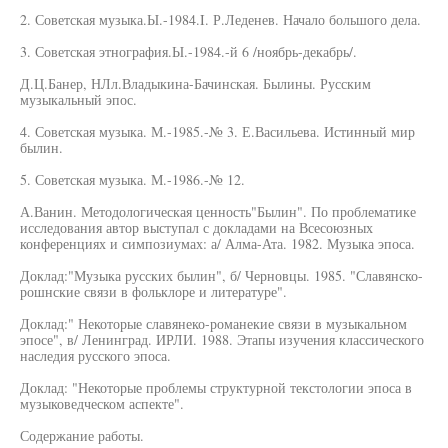
2. Советская музыка.Ы.-1984.I. Р.Леденев. Начало большого дела.
3. Советская этнография.Ы.-1984.-й 6 /ноябрь-декабрь/.
Д.Ц.Банер, НЛл.Владыкина-Бачинская. Былины. Русским
музыкальный эпос.
4. Советская музыка. М.-1985.-№ 3. Е.Васильева. Истинный мир
былин.
5. Советская музыка. М.-1986.-№ 12.
А.Ванин. Методологическая ценность"Былин". По проблематике
исследования автор выступал с докладами на Всесоюзных
конференциях и симпозиумах: а/ Алма-Ата. 1982. Музыка эпоса.
Доклад:"Музыка русских былин", б/ Черновцы. 1985. "Славянско-
рошнские связи в фольклоре и литературе".
Доклад:" Некоторые славянеко-романекие связи в музыкальном
эпосе", в/ Ленинград. ИРЛИ. 1988. Этапы изучения классического
наследия русского эпоса.
Доклад: "Некоторые проблемы структурной текстологии эпоса в
музыковедческом аспекте".
Содержание работы.