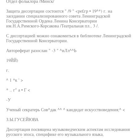
Отдел фольклора /Минск/
Защита диссертации состоится " /9 " <ре£гр • 19^*) г. на
заседании специализированного совета Ленинградской
Государственной Ордена Ленина Консерватории
им.Н.А.Римского-Корсакова /Театральная пл., 3 /.
С диссертацией можно ознакомиться в библиотеке Ленинградской
Государственной Консерватории.
Автореферат разослан " -3 " ^иЛл^^Ь
19ЙЙ)
г.
^ 1 *к ' >
* .. г" а • Г <
-У
Ученый секратерь Сов^дак ^^ ^ кандидат искусствоведения;^ <
З.Ы.ГУСЕЙЮВА
Диссертация посвящена музыковедческим аспектам исследования
русского эпоса, специфике его музыкального языка,