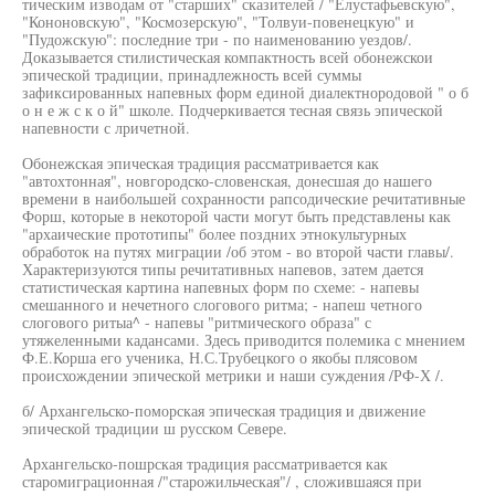
тическим изводам от "старших" сказителей / "Елустафьевскую",
"Кононовскую", "Космозерскую", "Толвуи-повенецкую" и
"Пудожскую": последние три - по наименованию уездов/.
Доказывается стилистическая компактность всей обонежскои
эпической традиции, принадлежность всей суммы
зафиксированных напевных форм единой диалектнородовой " о б
о н е ж с к о й" школе. Подчеркивается тесная связь эпической
напевности с лричетной.
Обонежская эпическая традиция рассматривается как
"автохтонная", новгородско-словенская, донесшая до нашего
времени в наибольшей сохранности рапсодические речитативные
Форш, которые в некоторой части могут быть представлены как
"архаические прототипы" более поздних этнокультурных
обработок на путях миграции /об этом - во второй части главы/.
Характеризуются типы речитативных напевов, затем дается
статистическая картина напевных форм по схеме: - напевы
смешанного и нечетного слогового ритма; - напеш четного
слогового ритыа^ - напевы "ритмического образа" с
утяжеленными кадансами. Здесь приводится полемика с мнением
Ф.Е.Корша его ученика, Н.С.Трубецкого о якобы плясовом
происхождении эпической метрики и наши суждения /РФ-Х /.
б/ Архангельско-поморская эпическая традиция и движение
эпической традиции ш русском Севере.
Архангельско-пошрская традиция рассматривается как
старомиграционная /"старожильческая"/ , сложившаяся при