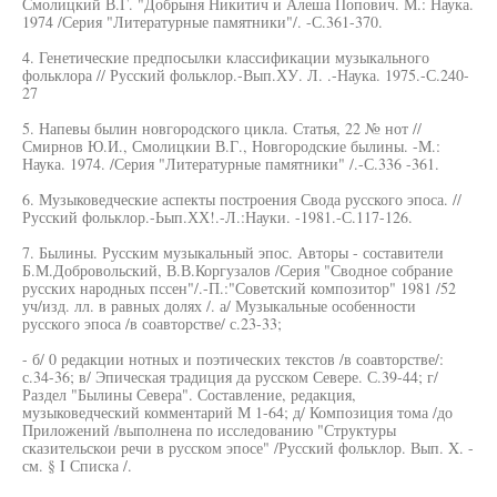
Смолицкий В.Г. "Добрыня Никитич и Алеша Попович. М.: Наука.
1974 /Серия "Литературные памятники"/. -С.361-370.
4. Генетические предпосылки классификации музыкального
фольклора // Русский фольклор.-Вып.ХУ. Л. .-Наука. 1975.-С.240-
27
5. Напевы былин новгородского цикла. Статья, 22 № нот //
Смирнов Ю.И., Смолицкии В.Г., Новгородские былины. -М.:
Наука. 1974. /Серия "Литературные памятники" /.-С.336 -361.
6. Музыковедческие аспекты построения Свода русского эпоса. //
Русский фольклор.-Ьып.ХХ!.-Л.:Науки. -1981.-С.117-126.
7. Былины. Русским музыкальный эпос. Авторы - составители
Б.М.Добровольский, В.В.Коргузалов /Серия "Сводное собрание
русских народных пссен"/.-П.:"Советский композитор" 1981 /52
уч/изд. лл. в равных долях /. а/ Музыкальные особенности
русского эпоса /в соавторстве/ с.23-33;
- б/ 0 редакции нотных и поэтических текстов /в соавторстве/:
с.34-36; в/ Эпическая традиция да русском Севере. С.39-44; г/
Раздел "Былины Севера". Составление, редакция,
музыковедческий комментарий М 1-64; д/ Композиция тома /до
Приложений /выполнена по исследованию "Структуры
сказительскои речи в русском эпосе" /Русский фольклор. Вып. X. -
см. § I Списка /.