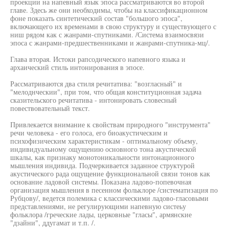
проекции на напевный язык эпоса рассматриваются во второй
главе. Здесь же они необходимы, чтобы на классификационном
фоне показать синтетический состав "большого эпоса",
включающего их временами в свою структуру и существующего с
ниш рядом как с жанрами-спутниками. /Система взаимосвязи
эпоса с жанрами-предшественниками и жанрами-спутника-мц/.
Глава вторая. Истоки рапсодического напевного языка и
архаический стиль интонирования в эпосе.
Рассматриваются два стиля речитатива: "возгласный" и
"мелоднческии", при том, что общая конституционная задача
сказительского речитатива - интонировать словесный
повествовательный текст.
Привлекается внимание к свойствам природного "инструмента"
речи человека - его голоса, его биоакустическим и
психофизическим характеристикам - оптимальному объему,
индивидуальному ощущению основного тона акустической
шкалы, как признаку монотоникальности интонационного
мышления индивида. Подчеркивается заданное структурой
акустического рада ощущение функциональной связи тонов как
основание ладовой системы. Показана ладово-попевочная
организация мышления в песенном фольклоре /систематизация по
Рубцову/, ведется полемика с классическими ладово-гласовыми
представлениями, не регулирующими напевную систеьу
фольклора /греческие лады, церковные "гласы", армянские
"дзайни", ддугамат и т.п. /.