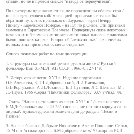
стилям, но не в прямом смысле "извода от первоучителя".
По некоторым признакам стиля, не порожденным обонеж-скои /
новгородско-словенской/ миграцией, прослеживается как бы
обратный путь этих признаков от Зауралья - через Печору -
Пинегу - Карельское Поморье, - на Юг по р.Онеге. Эти признаки
замечены в Саратовском Поволжье. Подчеркнута связь некоторых
печорских и беломорских эпических типовых напевов с напевами
былин донских казаков. Вопрос об "автохтонных" архаических
истоках этих признаков остается открытым.
Список печатных работ по теме диссертации.
1. Структуры сказительской речи в русском апосе // Русский
фольклор.-Вып.Х.-М.;Л. АН СССР. 1966.-С.127-148.
2. Исторические песни ХУЛ в. Издание подготовили:
О.Б.Алексеева, Б. 1.1.Добровольский, Л.И.Емельянов,
В.В.Коргузанов, А .Н.Лозанова, Б.Н.Путилов, Л.С.Шептаев, М.;
Л.-Наука. 1966 /Серия "Памятники фольклора'/. 33,9 уч/изд. лл.
- Статья "Напевы исторических песен ХУ11 в." /в соавторстве с
Б.М.Добровольским - с.23-25/, составление нотного корпуса /эпос,
лирика/, музыковедческий комментарии до раздела "Песни о
Разине".
3. Напевы былин о Добрыне Никитиче и Алеше Поповиче. Статья,
15 М нот /в соавторстве с Б.М.Добровольским/ // Смирнов Ю.И.,