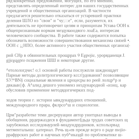
ряд'конкретных предложений, могущих, по его мнению,
представлять определенный интерес для наших государственных
учревдений и общественных организаций. В частности
предлагается решительно отказаться от устаревшей практики
деления ШЛО нз "свои" и "чу;:::е", если, разумеется, их
деятельность не противоречит целям и принципам Устава ООН к
общепризнанным нормам меэдуяаоодяого лоаЕа, интересам
человеческого сообщества. В работе также содержится попытка
обозначить возможности совершенствования механизма связей •.
ООН с ¡¿НПО, более активного участия общественных организа|-
рий СНр в обвинительных прощррах 9 Egpojie, уроряданещя J.
gjjegqgpro псщжеиия ШШ и некоторые другие.
^етолологдчес! о;1 основой работы послужпли шждиощдет
Парные методы долитрлогическогр кссл'рдования? позволяющие
S3?*BN§ социальные явления и цроцесры во реей лолцр^р и
двкаыи{ф. А^алид дешого уеноменз иездународной «изнц, кар
обусловив применение методядогичерких под-
ходов теории г. истории ывкдунаррдних отношений,
международного прара, фклрсо^ш и социологии.
Црм"разработке теми дисреруации автор унитцвал выводы в
обобщения, ррдержаздеся в фундамент§дьда трудах советских щ
зарубежных исследоваурлей-меадундррдников, кспользрвад
метментальнш: цатериал. Речь щ«ев прежде всрго о раде mojio-
ррафррских работ и научных пуб^икаэдй по проблематике ш-