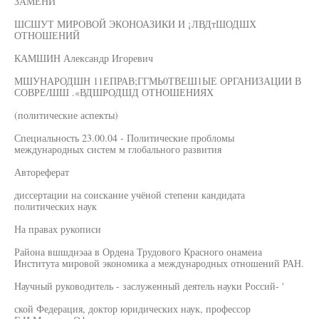
ЗАМЕНИ
ШСШУТ МИРОВОЙ ЭКОНОАЗИКИ И ¡ЛВДтШОДШХ
ОТНОШЕНИЙ
КАМШИН Александр Игоревич
МШУНАРОДШН 11ЕПРАВ;ГГМЬ0ТВЕШ1ЫЕ ОРГАНИЗАЦИИ В
СОВРЕ/ШШ .«ВДШРОДШД ОТНОШЕНИЯХ
(политические аспекты)
Специальность 23.00.04 - Политические пробломы
международных систем м глобального развития
Автореферат
диссертации на соискание учёной степени кандидата
политических наук
На правах рукописи
Района вшшднэаа в Ордена Трудового Красного онамеиа
Института мировой экономика а международных отношений РАН.
Научный руководитель - заслуженный деятель науки Россий- '
ской Федерация, доктор юридических наук, профессор