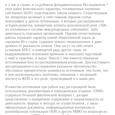
и у нас в стране, и за рубежом фундаментальных Исследователь-*
ских работ комплексного характера, посвященных изучению
собственно ШЛО, подготовлено совсем немного. Существующая
же литература включает в себя главным образом статьи,
монографии и другие публикации, в которых рассматриваются
история развития, конкретные аспекты оушгаионлроЕания :<Ш0,
их положения в системе международных отйошенкй,' либо
деятельность отдельных организаций. Причём отечественные
работы отражают характер нашей общественной науки до
середины 80-х годов, содержат немало тенденциозных я даже
далёких от реальности опенок. Они несут на себе печать
установок КПСС и компартий ряда других стран, не
выдерживавших испытания временем и нанесших ощутимый
у.черб и практике, и науке. Вместе с тем имеется обширная
источниковая база по рассматриваемым вопросам. Дня настоящего
диссертационного исследования указанное обстоятельство
обусловило приоритетную значимость источников, тем более, что
в нем анализировались проблемы, связанные с эволюцией
института ЖПО и его роли, происходящей и в наши дни.
В качестве источников при работе над диссертацией были
использованы документация и периодические издания .(ПИЮ,
содержало большой фактический материал i, дагадие
представление о конкретном содержании и направленности их
деятельности, формах и методах ее осуществления ; а такхе
официальные документы, информационные материалы.и
разнообразные публикации ООН и других МЯЮ по вопросам их