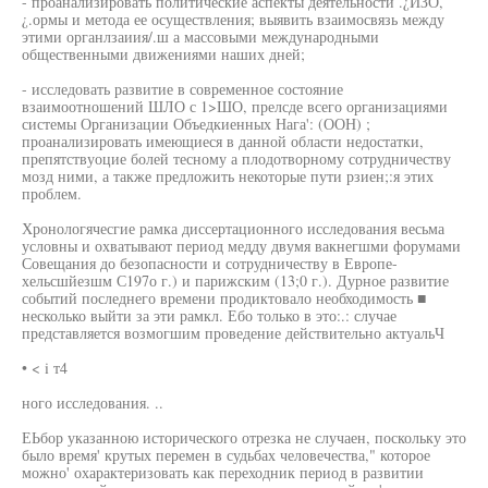
- проанализировать политические аспекты деятельности .¿ИЗО,
¿.ормы и метода ее осуществления; выявить взаимосвязь между
этими органлзаиия/.ш а массовыми международными
общественными движениями наших дней;
- исследовать развитие в современное состояние
взаимоотношений ШЛО с 1>ШО, прелсде всего организациями
системы Организации Объедкиенных Нага': (ООН) ;
проанализировать имеющиеся в данной области недостатки,
препятствуоцие болей тесному а плодотворному сотрудничеству
мозд ними, а также предложить некоторые пути рзиен;:я этих
проблем.
Хронологячесгие рамка диссертационного исследования весьма
условны и охватывают период медду двумя вакнегшми форумами
Совещания до безопасности и сотрудничеству в Европе-
хельсшйезшм С197о г.) и парижским (13;0 г.). Дурное развитие
событий последнего времени продиктовало необходимость ■
несколько выйти за эти рамкл. Ебо только в это:.: случае
представляется возмогшим проведение действительно актуальЧ
• < i т4
ного исследования. ..
ЕЬбор указанною исторического отрезка не случаен, поскольку это
было время' крутых перемен в судьбах человечества," которое
можно' охарактеризовать как переходник период в развитии