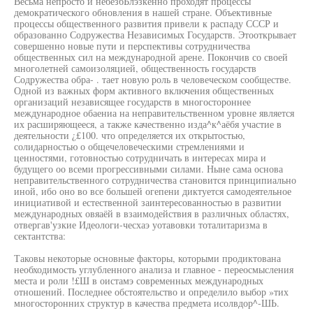
Весьма непросто и небезбЬлэзкенно проходят процессы
демократического обновления в нашей стране. Объективные
процессы общественного развития привели к распаду СССР и
образованно Содружества Независимых Государств. Этооткрывает
совершенно новые пути и перспективы сотрудничества
общественных сил на международной арене. Покончив со своей
многолетней самоизоляцией, общественность государств
Содружества обра- . тает новую роль в человеческом сообществе.
Одной из важных форм активного включения общественных
организаций независящее государств в многостороннее
международное обаениа на неправительственном уровне является
их расширяющееся, а также качественно изда^к^аёбя участие в
деятельности ¿£100. что определяется их открытостью,
солидарностью о общечеловеческими стремлениями и
ценностями, готовностью сотрудничать в интересах мира и
будущего оо всеми прогрессивными силами. Ныне сама основа
неправительственного сотрудничества становится принципиально
иной, ибо оно во все большей огепени диктуется самодеятельное
инициативой и естественной заинтересованностью в развитии
международных овяаёй в взаимодействия в различных областях,
отвергав'узкие Идеологи-чесхаэ уотавовки тоталитаризма в
сектантства:
Таковы некоторые основные факторы, которыми продиктована
необходимость углубленного анализа и главное - переосмысления
места и роли !£Ш в оистамэ современных международных
отношений. Последнее обстоятельство и определило выбор »тих
многосторонних структур в качества предмета исолвдор^-ШЬ.