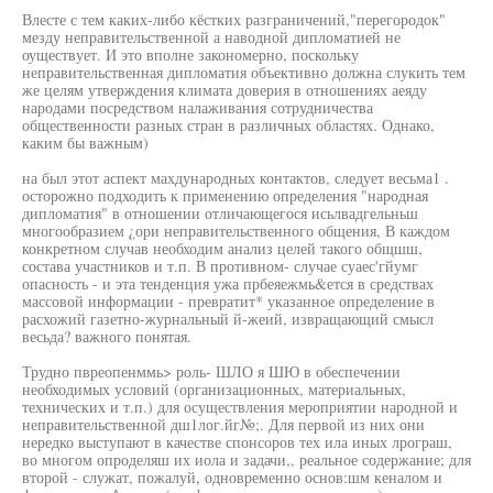
Влесте с тем каких-либо кёстких разграничений,"перегородок"
мезду неправительственной а наводной дипломатией не
оуществует. И это вполне закономерно, поскольку
неправительственная дипломатия объективно должна слукить тем
же целям утверждения климата доверия в отношениях аеяду
народами посредством налаживания сотрудничества
общественности разных стран в различных областях. Однако,
каким бы важным)
на был этот аспект махдународных контактов, следует весьма1 .
осторожно подходить к применению определения "народная
дипломатия" в отношении отличающегося исьлвадгельньш
многообразием ¿ори неправительственного общения, В каждом
конкретном случав необходим анализ целей такого общшш,
состава участников и т.п. В противном- случае суаес'гйумг
опасность - и эта тенденция ужа прбеяежмь&ется в средствах
массовой информации - превратит* указанное определение в
расхожий газетно-журнальный й-жеий, извращающий смысл
весьда? важного понятая.
Трудно пвреопенммь> роль- ШЛО я ШЮ в обеспечении
необходимых условий (организационных, материальных,
технических и т.п.) для осуществления мероприятии народной и
неправительственной дш1лог.йг№;. Для первой из них они
нередко выступают в качестве спонсоров тех ила иных лрограш,
во многом опроделяш их иола и задачи,, реальное содержание; для
второй - служат, пожалуй, одновременно основ:шм кеналом и