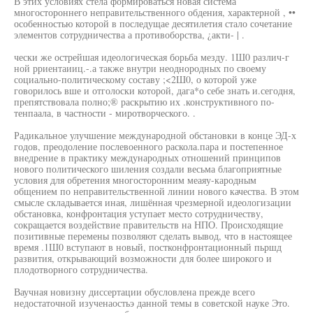
В этих условиях стела формироваться новая система
многостороннего неправительственного обдения, характерной , ••
особенностью которой в последущае десятилетия стало сочетание
элементов сотрудничества а противоборства, ¿акти- | .
чески же острейшая идеологическая борьба мезду. 1Ш0 различ-г
ной рриентаииц.-.а также внутри неоднородных по своему
социально-политическому составу ;<2Ш0, о которой уже
говорилось вше и отголоски которой, дага*о себе знать и.сегодня,
препятствовала полно;® раскрытию их .конструктивного по-
тенпаала, в частности - миротворческого. .
Радикальное улучшение международной обстановки в конце ЭД-х
годов, преодоление послевоенного раскола.пара и постепенное
внедрение в практику международных отношений принципов
нового политического шиления создали весьма благоприятные
условия для обретения многосторонним меаяу-кародным
общением по неправительственной линии нового качества. В этом
смысле складывается иная, лишённая чрезмерной идеологизации
обстановка, конфронтация уступает место сотрудничеству,
сокращается воздействие правительств на НПО. Происходящие
позитивные перемены позволяют сделать вывод, что в настоящее
время .1Ш0 вступают в новый, постконфронтационный пьршд
развития, открывающий возможности для более широкого и
плодотворного сотрудничества.
Ваучная новизну диссертации обусловлена прежде всего
недостаточной изученаостьэ данной темы в советской науке Это.