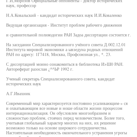
Г.И,Морозов Официальные оппоненты - доктор исторических
наук, профессор
Н.А.Ковальский - кандидат исторических наук И.И.Коваленко
Ведущая организация - Институт проблем рабочего движения
и сравнительной полияодогии РАИ Задоа диссертации состоится г.
На заседании Специализированного учёного совета Д.002.12.01
Института мировой экономики а ывзедуна родных отношений
РАН по адресу: 1Г7418, Москва, Профсоюзная ул., *. 23.
С диссертацией моино ознакомиться в библиотека И>Ш0 РАН.
Автореферат разослан ¿^^ЬР 1992 г.
Ученый секретарь Специализированного совета, кандидат
исторических наук
А.Г.Ивахник
Современный мир характеризуется постоянно усаливающим-» ся
и охватывающим все новые и ноше области жизни процессом
интернационализация. Он обусловлен многообразием и
сложностью проблем, стоячих перед человечеством. Более того,
учитывая глобальный характер многих иа них, их решение
возможно только на основе широкого сотрудничества.
Настоятельная необходимость окончательного устранения угрогы