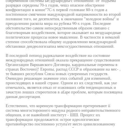
современной системы ые;эдуаародиьгс отношений: от' подъема
разрядки середины 70-х годов, чешз опасное обострение
конфронтации в коние"7С-х первой головане 80-х годов а
постепенное смягчение мандународной напряженности во второй
половине того, не десятилетия, к окончании "холодное войны" и
преодолению раскола мира на рубежа 90-х годов. Последнее
обстоятельство самим непосредственным образом связано с
благотворным воздействием, которое оказывает на меэдуаародные
политические процессы новое мышление. В частности в немалой
степени способствовала общему оздоровлению международной
обстановки деидеологизапиа мекгосудаоственных отношений.
В последний пепиод радикальное воздействие на состояние
международных отношений оказала прекращение существования
Организации Варшавского Договора, кардинальные перемены в
странах Восточно]! Европы, распад СССР и образование на мес- ,
те бывших республик Совза новых суверенных государств.
Очевидно решающее значение этих событий для изменений,
происходящих в нашей стране. Одним из их следствий, как уке
отмечалось, является отказ от изживших себя тенденциозных и
зачастую лошшх стереотипов в а£аре проблем, которым посвящена
данная диссертация.
Естественно, что коренную трансформацию претерпевают íí
система многостороннего мшдуна родного неправительственного
общения, и ее вааяойиий институт - ШШ. Процесс их
трансформации продолжается: острое идеологическое
противоборство постепенно уступа'ет место цивилизованному