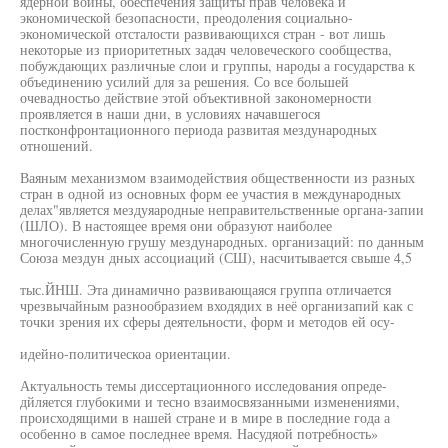
ядерной войны, обеспечения защиты прав человека и
экономической безопасности, преодоления социально-
экономической отсталости развивающихся стран - вот лишь
некоторые из приоритетных задач человеческого сообщества,
побуждающих различные слои и группы, народы а государства к
объединению усилий для за решения. Со все большей
очевадностьо действие этой объективной закономерности
проявляется в наши дни, в условиях начавшегося
постконфронтационного периода развитая мездународных
отношений.
Ваяным механизмом взаимодействия общественности из разных
стран в одной из основных форм ее участия в международных
делах"является мездуяародные неправительственные органа-запии
(ШЛО). В настоящее время они образуют наиболее
многочисленную грушу мездународных. организаций: по данным
Союза мездун дных ассоциаций (СШ), насчитывается свыше 4,5
тыс.ЙНШ. Эта динамично развивающаяся группа отличается
чрезвычайным разнообразием входядих в неё организапий как с
точки зрения их сферы деятельности, форм и методов ей осу-
идейно-политическоа ориентации.
Актуальность темы диссертационного исследования опреде-
дйляется глубокими и тесно взаимосвязанными изменениями,
происходящими в нашей стране и в мире в последние года а
особенно в самое последнее время. Насудяой потребность»