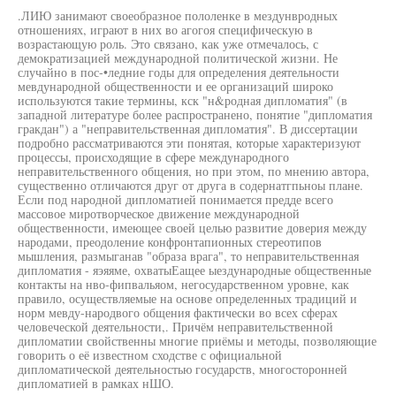
.ЛИЮ занимают своеобразное пололенке в мездунвродных
отношениях, играют в них во агогоя специфическую в
возрастающую роль. Это связано, как уже отмечалось, с
демократизацией международной политической жизни. Не
случайно в пос-•ледние годы для определения деятельности
мевдународной общественности и ее организаций широко
используются такие термины, кск "н&родная дипломатия" (в
западной литературе более распространено, понятие "дипломатия
гракдан") а "неправительственная дипломатия". В диссертации
подробно рассматриваются эти понятая, которые характеризуют
процессы, происходящие в сфере международного
неправительственного общения, но при этом, по мнению автора,
существенно отличаются друг от друга в содернатгпьноы плане.
Если под народной дипломатией понимается предде всего
массовое миротворческое движение международной
общественности, имеющее своей целью развитие доверия между
народами, преодоление конфронтапионных стереотипов
мышления, размыганав "образа врага", то неправительственная
дипломатия - яэяяме, охватыЕащее ыездународные общественные
контакты на нво-фипвальяом, негосударственном уровне, как
правило, осуществляемые на основе определенных традиций и
норм мевду-народвого общения фактически во всех сферах
человеческой деятельности,. Причём неправительственной
дипломатии свойственны многие приёмы и методы, позволяющие
говорить о её известном сходстве с официальной
дипломатической деятельностью государств, многосторонней
дипломатией в рамках нШО.