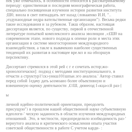
пек уже отмечалось, в особенности относится к рассматриваемому
периоду: единственная и последняя монографическая работа,
специально посвященная изучении истории развития института
;Ш0, виола в свет пятнадцать лет назад (ловааенко И.И, "..
¡ездунаоодные недра вательственные организации"). Весьма редки
такие исследования и за рубежом. Такш образом, настоящая
диссертация является, по существу, первой в отечественной
литературе попыткой комплексного анализа эволюции ,<£Ш0 на
современном этапе, нового подхода к опенке роли и места этях
организации в системе многостороннее международного
взаимодействия, а такле к выяачекию наиболее существенных
тенденций их развитая в настоящее вре.мл и на обозршув
перспективу.
Диссертант стремился в этой рей с г е сочетать истор;жо-
хронологичаскн]: подход с методами институционального, в
отчасти а структур1!ск>ункш101шпьн.эго анализа.' Автор ставил
перед собой 1едачу дать ьозмоаио более объективную и
взвешенную оценку деятельности ,£1Ш, дюиеоэд:1«кца<сй раз-|
ы
личной идейно-политической ориентации, преодолеть
присущую") в прошлом нашей общественной науке субъективную
идеологи-' ческую эаданность в области изучения международных
отношений. Это, в честности, предопределило изобходимость раз-'
вернутого анализа и критического осмысления опыта участия
советской общественности в работе С учетом карди- :