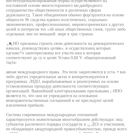
институционализированная Форма осуществляемого на
постоянной основе многостороннего ме;дан8родного
сотрудничества общественности в различных сферах
дедчельностд. Такие объединения обычно фор/лруются на основе
общности № сходства идеино-полстических, социально-
экономических, профессиональных, мировоззренческих а других
целей и интересов тех «лй иных общественных слоев, групп либо
отдельных лии по меньшей .мере в трас странах.
.¿■¿НО призваны строить свою деятельность на демократических
началах, руководствуясь целям«, в осудесхвлоанц которых
одгнакс^о заинтересованы все учьсти-ики к которые
соответствуют ду.су и целят Устава 0;Ш V. общепризнанный
1щ1н-
аяпам международного права. Эта пели закрепляются в уста- • вах
либо других учредительных актах и конкретизируются в
программах ./ИДО, вырабатываемых и реализуемых на основе
установленных процедур деятельности соответствующих
организаций. Важнейший категориальными признаками ¡-НПО
является то, что они не учреждаются на основании
межправительственных соглашений и не преследуют целей
извлечения прибыли.
Система современных международных отношений
характеризуется значительным многообразием действушдос лиц:
субъектов различного порядка (государств и ¡¿.ДО) и участников,
пе обладающих ыеадународной правосубъектностью, прежде всего