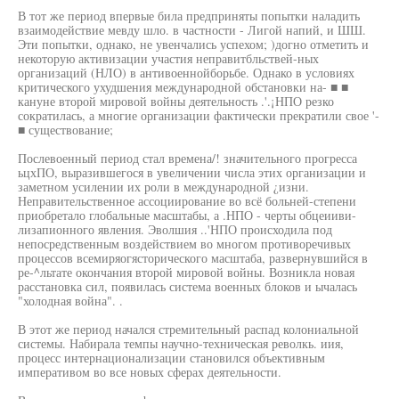
В тот же период впервые била предприняты попытки наладить
взаимодействие мевду шло. в частности - Лигой напий, и ШШ.
Эти попытки, однако, не увенчались успехом; )догно отметить и
некоторую активизации участия неправитбльствей-ных
организаций (НЛО) в антивоеннойборьбе. Однако в условиях
критического ухудшения международной обстановки на- ■ ■
кануне второй мировой войны деятельность .'.¡НПО резко
сократилась, а многие организации фактически прекратили свое '-
■ существование;
Послевоенный период стал времена/! значительного прогресса
ьцхПО, выразившегося в увеличении числа этих организации и
заметном усилении их роли в международной ¿изни.
Неправительственное ассоциирование во всё больней-степени
приобретало глобальные масштабы, а .НПО - черты обцеииви-
лизапионного явления. Эволшия ..'НПО происходила под
непосредственным воздействием во многом противоречивых
процессов всемиряогясторического масштаба, развернувшийся в
ре-^льтате окончания второй мировой войны. Возникла новая
расстановка сил, появилась система военных блоков и ычалась
"холодная война". .
В этот же период начался стремительный распад колониальной
системы. Набирала темпы научно-техническая револкь. иия,
процесс интернационализации становился объективным
императивом во все новых сферах деятельности.