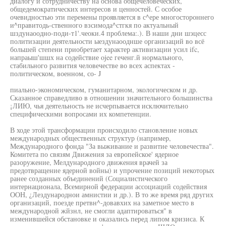
диалогу и сотрудничеству на основа общечеловеческих,
общедемократических интересов и ценностей. С особое
очевидностью эти перемены проявляется в с^ере многостороннего
и^правитодь-ственного взсимода^стгкя по актуальный
шздунаоодно-поди-т1'.чеоки.4 проблема:.). В наши дни шэцесс
политизации деятельности ыездунаооднше организаций во всё
большей степени приобретает характер активизации усил ifc,
напраыш'шшх на содействие ojee геченг.й нормального,
стабильного развития человечестве во всех аспектах -
политическом, военном, со- J
пиально-экономическом, гуманитарном, экологическом и др.
Сказанное справедливо в отношении значительного большинства
¡ЛИЮ, чья деятельность не исчерпывается исключительно
специфическими вопросами их компетенции.
В ходе этой трансформации происходило становление новых
международных общественных структур (например,
Международного фонда "За выживание и развитие человечества".
Комитета по связям Движения за европейское' ядерное
разоружение, Мелдународного движения врачей за
предотвращение ядерной войны) и упрочение позиций некоторых
ранее созданных объединений (Социалистического
интернационала, Всемирной федерации ассоциаций содействия
ООН, ¿Лездународнои амнистии и др.). В то же время ряд других
организаций, поезде претвн^-довавхих на заметное место в
международной жйзнл, не смогли адаптироваться" в
изменившейся обстановке и оказались перед липом кризиса. К