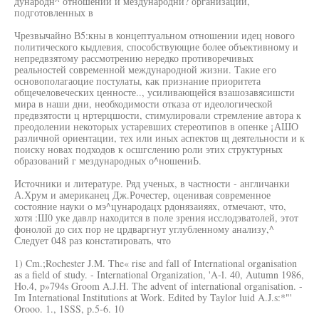
дународн^ отношений и мездународни? организаций,
подготовленных в
Чрезвычайно В5:кны в концептуальном отношении идец нового
политического кыдлевия, способствующие более объективному и
непредвзятому рассмотрению нередко противоречивых
реальностей современной международной жизни. Такие его
основополагаоцие постулаты, как признание приоритета
общечеловеческих ценносте.., усиливающейся взашозавясишсти
мира в наши дни, необходимости отказа от идеологической
предвзятости ц нртерцшости, стимулировали стремление автора к
преодолении некоторых устаревших стереотипов в опенке ¡АШО
различной ориентации, тех или иных аспектов щ деятельности и к
поиску новах подходов к осшгслению роли этих структурных
образований г мездународных о^ношениЬ.
Источники и литературе. Ряд ученых, в частности - англичанки
А.Хрум и американец Дж.Рочестер, оценивая современное
состояние науки о мэ^цународацх рдонязаияях, отмечают, что,
хотя :Ш0 уке давлр находится в поле зрения исслодэватолей, этот
фонолой до сих пор не црдваргнут углубленному анализу,^
Следует 048 раз констатировать, что
1) Cm.;Rochester J.M. The« rise and fall of International organisation
as a field of study. - International Organization, 'A-l. 40, Autumn 1986,
Ho.4, p»794s Groom A.J.H. The advent of international organisation. -
Im International Institutions at Work. Edited by Taylor luid A.J.s:*"'
Orooo. 1., 1SSS, p.5-6. 10