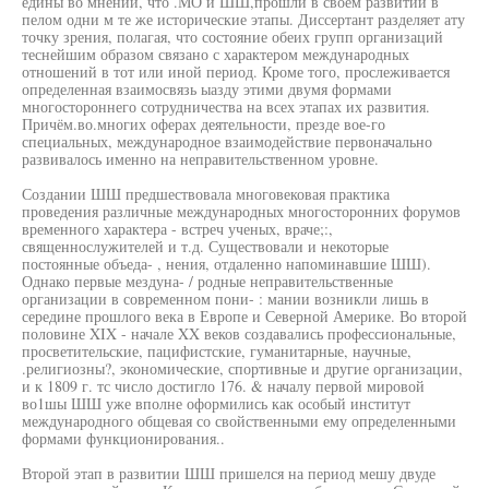
едины во мнении, что .МО и ШШ,прошли в своем развитии в
пелом одни м те же исторические этапы. Диссертант разделяет ату
точку зрения, полагая, что состояние обеих групп организаций
теснейшим образом связано с характером международных
отношений в тот или иной период. Кроме того, прослеживается
определенная взаимосвязь ыазду этими двумя формами
многостороннего сотрудничества на всех этапах их развития.
Причём.во.многих оферах деятельности, презде вое-го
специальных, международное взаимодействие первоначально
развивалось именно на неправительственном уровне.
Создании ШШ предшествовала многовековая практика
проведения различные международных многосторонних форумов
временного характера - встреч ученых, враче;:,
священнослужителей и т.д. Существовали и некоторые
постоянные объеда- , нения, отдаленно напоминавшие ШШ).
Однако первые мездуна- / родные неправительственные
организации в современном пони- : мании возникли лишь в
середине прошлого века в Европе и Северной Америке. Во второй
половине XIX - начале XX веков создавались профессиональные,
просветительские, пацифистские, гуманитарные, научные,
.религиозны?, экономические, спортивные и другие организации,
и к 1809 г. тс число достигло 176. & началу первой мировой
во1шы ШШ уже вполне оформились как особый институт
международного общевая со свойственными ему определенными
формами функционирования..
Второй этап в развитии ШШ пришелся на период мешу двуде