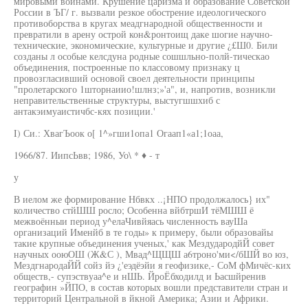
мировыми войнами. Крушение царизма и образование Советской
России в ЪГ/ г. вызвали резкое обострение идеологического
противоборства в кругах меадгнародной общественности и
превратили в арену острой кон&ронтоищ даке шогие научно-
технические, экономические, культурные и другие ¿£Ш0. Били
созданы л особые келсдуна родные сошшльно-полй-тическао
объединения, построенные по классовому признаку ц
провозгласивший основой своел деятельности принципы
"пролетарского 1шторнаиио!шлнз;»'а", и, напротив, возникли
неправительственные структуры, выстугшшхиб с
антакэимуаистичбс-кях позиции.'
I) Си.: ХвагЪоок о[ 1^»гши1опа1 Огаап1«а1;1оаа,
1966/87. ИипсЬвв; 1986, Уо\ * ♦ - т
у
В иелом же формирование Нбвкх ..¡НПО продолжалось} их"
количество стйШШ росло; Особенна вйбтршИ тёМШШ ё
межвоённыи период у^елаЧивйяась численность вауШа
организаций Именйб в те годы» к примеру, были образовайы
такие крупные объединения ученых,' как МездудародйЙ совет
научных ооюОШ (Ж&С ), Мвад^ЩЩШ а6троно'ми</бШЙ во юз,
МездгнародаЙЙ сойз йэ ¿'еэдёэйи я геофизике,- СоМ фМичёс-ких
обществ,- супэствуаа^е и нШЬ. ЙроЁбходилд и Ьасшйренив
географин »ЙПО, в состав которых вошли представители стран и
территорий Центральной в йкной Америка; Азии и Африки.