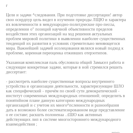
г
Цели и задачи ^следования. При подготовке диссертации! автор
своо оснрдпур цель видел в изучении природы ЛЩЮ и характера
их вовлеченности в мевдуиародно-политдческие про-пессы,
определении о" позиций научной объективности пределов
воздействия этих организаций на ход решения актуальных
проблем мировой политики в выявлении наиболее существенных
тенденций их развития в условиях стремительно меняющегося
мира. Важнейшей задачей исолецования являлся новый подход к
проблеме, коренная переоценка отживших отерэотипов.
Указанная комплексная паль обусловила общий Замысел работа и
следующие конкретные задачи, которые в ной стремился решить
диссертант:
- рассмотреть наиболее существенные вопросы внутреннего
устройства и организации деятельности, характеризующие ШЛО
как специфический - причём по своей сути демократический -
институт современных международных отношений; определить в
понятийном плане данную категорию международных
организаций и с учетом их много^псленности и разнообразия
дать в возможно более систематизированном виде представление
о ее составе; раскшть полоненаа ..£ШО как активных
действующих лип в системе многостороннего международного
взаимодействия ;