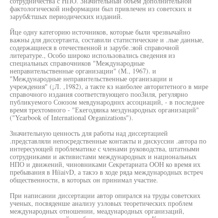
сотрудничества с НПО. Значительный объем дополнительной
фактологической информации был привлечен из советских и
заруб&тшых периодических изданий.
Йце одну категорию источников, которые были чрезвычайно
важны для диссертанта, составили статистические и .лые данные,
содержащиеся в отечественной и зарубе.:яой справочной
литературе., Особо широко использовались сведения из
специальных справочников "Международные
неправительственные организации" (М., 1967). и
"Международные неправительственные организации и
учреждения" (¡Л. ,1982), а такте кз наиболее авторитетного в мире
справочного издания соответствующего пооЗиля, регулярно
публикуемого Союзом мевдународннх ассоциаций, - в последнее
время трехтомного - "Екегодяика мездународных организаций"
("Yearbook of International Organizations").
Значительную ценность для работы над диссертацией
.представляли непосредственные контакты и дискуссии .автора по
интересующей проблематике с членами руководства, штатными
сотрудниками и активистами международных и национальных
НПО и движений, чиновниками Секретариата ООН ко время их
пребывания в HíiaivD, а такээ в ходе ряда международных встреч
общественности, в которых он принимал участие.
При написании диссертации автор опирался на труды советских
ученых, посвяденше анализу узловых теоретических проблем
международных отношении, меадународных организаций,