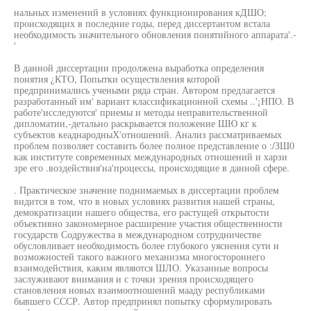
нальных изменений в условиях функционирования кДШО;
происходящих в последние годы, перед диссертантом встала
необходимость значительного обновления понятийного аппарата'.-
'
В данной диссертации продолжена выработка определения
понятия ¿КТО, Попытки осуществления которой
предпринимались учеными ряда стран. Автором предлагается
разработанный им' вариант классификационной схемы ..'¡НПО. В
работе'исследуются' приемы и методы неправительственной
дипломатии,-детально раскрывается положение ШЮ кг к
субъектов кеаднародныХ'отношений. Анализ рассматриваемых
проблем позволяет составить более полное представление о :/ЗШ0
как институте современных международных отношений и харзи
зре его .воздействия'на'процессы, происходящие в данной сфере.
. Практическое значение поднимаемых в диссертации проблем
видится в том, что в новых условиях развития нашей страны,
демократизации нашего общества, его растущей открытости
объективно закономерное расширение участия общественности
государств Содружества в международном сотрудничестве
обусловливает необходимость более глубокого уяснения сути и
возможностей такого важного механизма многостороннего
взаимодействия, каким являются ШЛО. Указанные вопросы
заслуживают внимания и с точки зрения происходящего
становления новых взаимоотношений мааду республиками
бывшего СССР. Автор предпринял попытку сформулировать