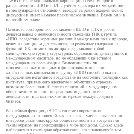
- ;ЖЮ и транснациональных корпораций (ТНК). Вопрос о
разграничении лШЮ и ТНЛ, с учётом характера их •воздействия
на мездународные отношения, выходит за рамки академических
дискуссий и имеет немалое практическое значение. Важен он и в
понятийном плане.
На основе всестороннего составления ШЛО и ТНК в работе
делается вывод о необоснованности отяесения ТНК к группа
«НПО, вследствие коренных различий между нами по их природе,
велям и принципам деятельности, по реальному содержанию
функций. ЯК, по мнению автора, представляют собой
специфическую группу структурных образований, дэйствунщих в
международном масштабе, но не обладающих качествами
международных организаций. Включение этих •■
многочисленных и мощных в финансовом отношении
хозяйственных комплексов в группу «ЛШО способно оказать
определенное негативное воздействие на состояние последних как
института, призванного адекватно и объективно отражать
возможно более полный спектр тенденций в мекдунвродном
общественном мнении, посредством подчинения его
деятельности, прагматическим интересам международного
бизнеса.
Важнейшая функция ¡¿НПО в системе современных
международных отношений как раз в заключается в выражении
интересов различных кругов общественности а в воздействии
таким образом на происходящие в мире процессы. Однако здесь
наблюдаемся я очевидная обратная связь, заключающаяся"в том,