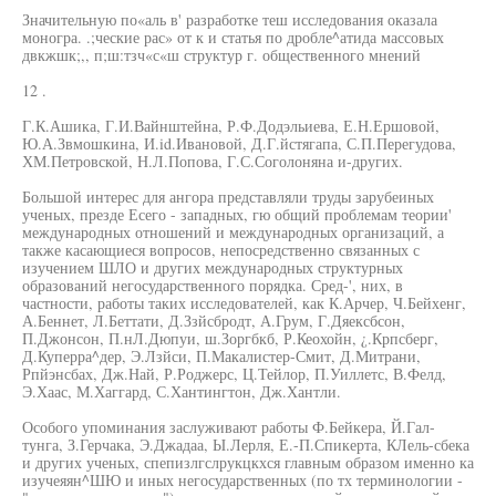
Значительную по«аль в' разработке теш исследования оказала
моногра. .;ческие рас» от к и статья по дробле^атида массовых
двкжшк;,, п;ш:тзч«с«ш структур г. общественного мнений
12 .
Г.К.Ашика, Г.И.Вайнштейна, Р.Ф.Додэльиева, Е.Н.Ершовой,
Ю.А.Звмошкина, И.id.Ивановой, Д.Г.йстягапа, С.П.Перегудова,
ХМ.Петровской, Н.Л.Попова, Г.С.Соголоняна и-других.
Большой интерес для ангора представляли труды зарубеиных
ученых, презде Есего - западных, гю общий проблемам теории'
международных отношений и международных организаций, а
также касающиеся вопросов, непосредственно связанных с
изучением ШЛО и других международных структурных
образований негосударственного порядка. Сред-', них, в
частности, работы таких исследователей, как К.Арчер, Ч.Бейхенг,
А.Беннет, Л.Беттати, Д.Ззйсбродт, А.Грум, Г.Дяексбсон,
П.Джонсон, П.нЛ.Дюпуи, ш.Зоргбкб, Р.Кеохойн, ¿.Крпсберг,
Д.Куперра^дер, Э.Лзйси, П.Макалистер-Смит, Д.Митрани,
Рпйэнсбах, Дж.Най, Р.Роджерс, Ц.Тейлор, П.Уиллетс, В.Фелд,
Э.Хаас, М.Хаггард, С.Хантингтон, Дж.Хантли.
Особого упоминания заслуживают работы Ф.Бейкера, Й.Гал-
тунга, З.Герчака, Э.Джадаа, Ы.Лерля, Е.-П.Спикерта, КЛель-сбека
и других ученых, спепизлгслрукцкхся главным образом именно ка
изучеяян^ШЮ и иных негосударственных (по тх терминологии -