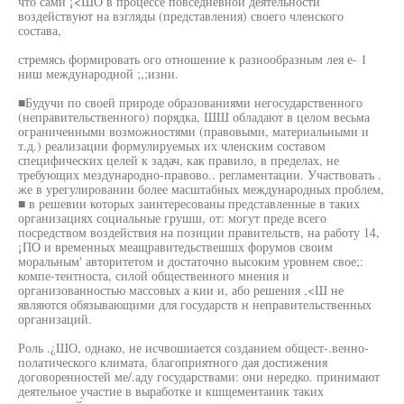
что сами ¡<ШО в процессе повседневной деятельности
воздействуют на взгляды (представления) своего членского
состава,
стремясь формировать ого отношение к разнообразным лея е- 1
ниш международной ;,;изни.
■Будучи по своей природе образованиями негосударственного
(неправительственного) порядка, ШШ обладают в целом весьма
ограниченными возможностями (правовыми, материальными и
т.д.) реализации формулируемых их членским составом
специфических целей к задач, как правило, в пределах, не
требующих мездународно-правово.. регламентации. Участвовать .
же в урегулировании более масштабных международных проблем,
■ в решевии которых заинтересованы представленные в таких
организациях социальные грушш, от: могут преде всего
посредством воздействия на позиции правительств, на работу 14,
¡ПО и временных меащравитедьствешшх форумов своим
моральным' авторитетом и достаточно высоким уровнем свое;:
компе-тентноста, силой общественного мнения и
организованностью массовых а кии и, або решения ,<Ш не
являются обязывающими для государств н неправительственных
организаций.
Роль .¿ШО, однако, не исчвошиается созданием общест-.венно-
полатического климата, благоприятного дая достижения
договоренностей ме/.аду государствами: они нередко. принимают
деятельное участие в выработке и кшщементаиик таких