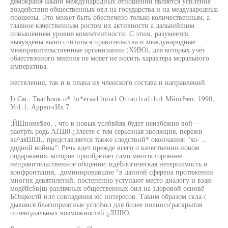
демокрайя-ааыии международных отношений является усиление
воздействия общественных овл на государства и на меадуаародныа
поошеоы. Это может быть обеспечено только количественным, а
главное качественным ростом их активности а дальнейшим
повышением уровня компетентности. С этим, разумеется,
выяуядены выно считаться правительства и международные
межправительственные организапии (ХИЮ), для которых учёт
обаествэнного мнения не мояет не носить характера морального
императива.
иествления, так и в плана их членского состава и направлений
I) См.: ТвагЬоок о* 1п*егаа11опа1 Оггап1га1:1о1 МйпсЬеп, 1990,
Уо1.1, Аррвп<Их 7.
;ЙШиоме$во, , что в новых услбвйях будет неизбежно вой—
раотрть родь А£Ш0.¿Злеете с тем серьезная эволюция, пережи-
ва^аяШШ,, представляется также следствий* окончания: "хо- ..
додной войны": Речь вдет прежде всего о качественно новом
оодаржания, которое приобретает само многостороннее
неправительственное общение: идёЬлогическая нетерпимость и
конфронтация, .доминировавшие "в данной сферена протяжении
многих девятилетий, постепенно уступают место диалогу и взаи-
модёйс$в]ш разлвчных общественных оил на здоровой основё
ЬОщкостй илл совпадения юс интересов. Таким образом скла-(
дывамся благоприятные услоЬил для более полного'раскрытая
потенциальных возможностей ¿ЛШЮ.