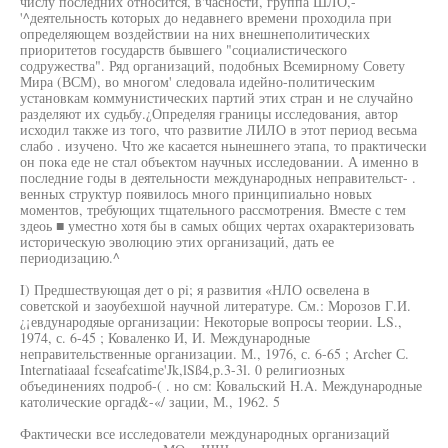
числу последних относится, в'часности, группа ШЛО,-
'^деятельность которых до недавнего времени проходила при
определяющем воздействии на них внешнеполитических
приоритетов государств бывшего "социалистического
содружества". Ряд организаций, подобных Всемирному Совету
Мира (ВСМ), во многом' следовала идейно-политическим
установкам коммунистических партий этих стран и не случайно
разделяют их судьбу.¿Определяя границы исследования, автор
исходил также из того, что развитие ЛИЛО в этот период весьма
слабо . изучено. Что же касается нынешнего этапа, то практически
он пока еде не стал объектом научных исследовании. А именно в
последние годы в деятельности международных неправительст- .
венных структур появилось много принципиально новых
моментов, требующих тщательного рассмотрения. Вместе с тем
здеоь ■ уместно хотя бы в самых общих чертах охарактеризовать
историческую эволюцию этих организаций, дать ее
периодизацию.^
I) Предшествующая дет о pi; я развития «НЛО освелена в
советской и заоубехшой научной литературе. См.: Морозов Г.И.
¿¡евдународяые организации: Некоторые вопросы теории. LS.,
1974, с. 6-45 ; Коваленко И, И. Международные
неправительственные организации. М., 1976, с. 6-65 ; Archer С.
Internatiaaal fcseafcatime'Jk,lSß4,p.3-3l. 0 религиозных
объединениях подроб-( . но см: Ковальский H.A. Международные
католические оргад&-«/ зации, М., 1962. 5
Фактически все исследователи международных организаций