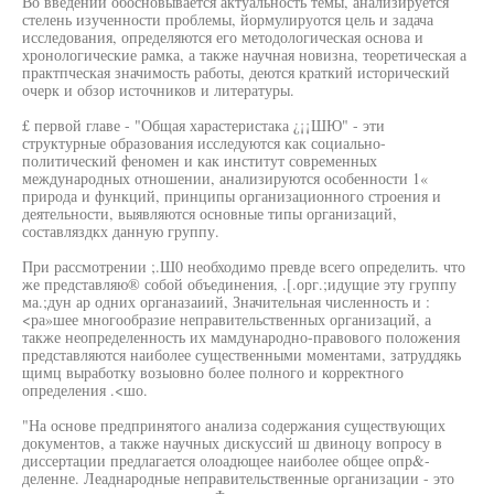
Во введении обосновывается актуальность темы, анализируется
стелень изученности проблемы, йормулируотся цель и задача
исследования, определяются его методологическая основа и
хронологические рамка, а также научная новизна, теоретическая а
практпческая значимость работы, деются краткий исторический
очерк и обзор источников и литературы.
£ первой главе - "Общая харастеристака ¿¡¡ШЮ" - эти
структурные образования исследуются как социально-
политический феномен и как институт современных
международных отношении, анализируются особенности 1«
природа и функций, принципы организационного строения и
деятельности, выявляются основные типы организаций,
составляздкх данную группу.
При рассмотрении ;.Ш0 необходимо превде всего определить. что
же представляю® собой объединения, .[.орг.;идущие эту группу
ма.;дун ар одних органазаиий, Значительная численность и :
<ра»шее многообразие неправительственных организаций, а
также неопределенность их мамдународно-правового положения
представляются наиболее существенными моментами, затруддякь
щимц выработку возыовно более полного и корректного
определения .<шо.
"На основе предпринятого анализа содержания существующих
документов, а также научных дискуссий ш двиноцу вопросу в
диссертации предлагается олоадющее наиболее общее опр&-
деленне. Леаднародные неправительственные организации - это