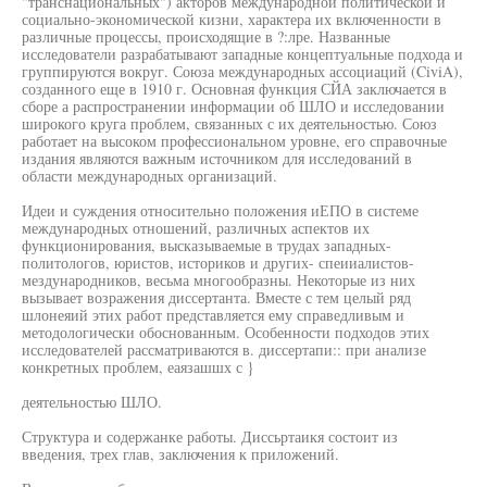
"транснациональных") акторов международной политической и
социально-экономической кизни, характера их включенности в
различные процессы, происходящие в ?:лре. Названные
исследователи разрабатывают западные концептуальные подхода и
группируются вокруг. Союза международных ассоциаций (CiviA),
созданного еще в 1910 г. Основная функция СЙА заключается в
сборе а распространении информации об ШЛО и исследовании
широкого круга проблем, связанных с их деятельностью. Союз
работает на высоком профессиональном уровне, его справочные
издания являются важным источником для исследований в
области международных организаций.
Идеи и суждения относительно положения иЕПО в системе
международных отношений, различных аспектов их
функционирования, высказываемые в трудах западных-
политологов, юристов, историков и других- спеииалистов-
мездународников, весьма многообразны. Некоторые из них
вызывает возражения диссертанта. Вместе с тем целый ряд
шлонеяий этих работ представляется ему справедливым и
методологически обоснованным. Особенности подходов этих
исследователей рассматриваются в. диссертапи:: при анализе
конкретных проблем, еаязашшх с }
деятельностью ШЛО.
Структура и содержанке работы. Диссьртаикя состоит из
введения, трех глав, заключения к приложений.