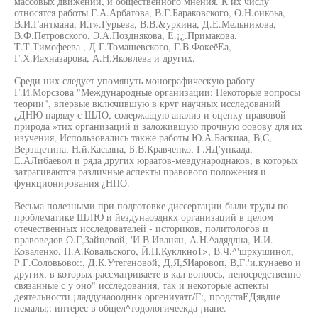
массовых движений, и общественного мнения. К их числу
относятся работы Г.А.Арбатова, В.Г.Бараковского, О.Н.оикоьа,
В.И.Гантмана, И.г».Гурьева, В.В.&уркина, Д.Е.Мельникова,
В.Ф.Петровского, Э.А.Позднякова, Е.¡¿.Примакова,
Т.Т.Тимофеева , Д.Г.Томашевского, Г.В.ФокеёЕа,
Г.Х.Иахназарова, А.Н.Яковлева и других.
Среди них следует упомянуть монографическую работу
Г.И.Морсзова "Международные организации: Некоторые вопросы
теории", впервые включившую в круг научных исследований
¿ДНЮ наряду с ШЛО, содержащую анализ и оценку правовой
природа »тих организаций и заложившую прочную оовову для их
изучения, Использовались также работы Ю.А.Баскиаа, В,С,
Верзщетина, Н.й.Касьяна, Б.В.Кравченко, Г.ЯД'ункада,
Е.АЛибаевол и ряда других юраатов-мевдународнаков, в которых
затрагиваются различные аспекты правового положения и
функционирования ¿НПО.
Весьма полезными при подготовке диссертации были труды по
проблематике ШЛЮ и йездунаоэднкх организаций в целом
отечественных исследователей - историков, политологов и
правоведов О.Г,Зайцевой, 'И.В.Иванян, А.Н.^адядлна, И.И.
Коваленко, H.A.Ковальского, Й.Н,Куклкно1>, В.Ч.^'шркушинол,
Р.Г.Соловьово::, Д.К.Утегеновой, Д,Я,5Иаровоп, В,Г.'и.кунаево и
других, в которых рассматриваете в кал вопоось, непосредственно
связанные с у оно" исследования, так и некоторые аспекты
деятельности ¡ладдунаоодннк оргениуатг/Г:, продстаЕДявдие
немалы;: интерес в общел^тодологичеекда ¡иане.