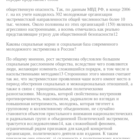
общественную опасность. Так, по данным МВД РФ, в конце 2006
г. на их учете находилось 302 молодежные организации
экстремистской направленности общей численностью более 10
тыс. человек. Около половины из этих организаций (150) являлось
агрессивно настроенными, а восемь отмечались как реально
представляющие угрозу для общественной безопасности12
Каковы социальные корни и социальная база современного
молодежного экстремизма в России?
По общему мнению, рост экстремизма обусловлен большим
социальным расслоением общества, вследствие чего появляются
люди, желающие изменить сложившийся порядок, в том числе и
насильственными методами13 Сторонники этого мнения считают
так же, что экстремистские проявления чаше всего имеют место в
период обострения социальных и межнациональных отношений, а
также в связи с принципиальными политическими
разногласиями. Молодежь, которой свойственны внутренняя
противоречивость, максимализм, радикализм во взглядах и
повышенная нетерпимость, молодежь, которая тяготеет к
групповому и коллективному объединению, не случайно
становится объектом пристального внимания националистических
и радикальных групп и объединений Политический экстремизм,
трактуется исследователями14, как сложнейший феномен,
ограниченный рядом признаков для каждой конкретной
организации, политического деятеля или издания. К таким
признакам они относят: а) склонность к политическому насилию;