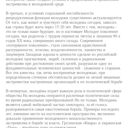
экстремизма в молодежной среде
В-третьих, в условиях социальной нестабильности
репродуктивная функция молодежи существенно актуализируется.
От того, как живет и чувствует себя молодежь сегодня, зависит,
как страна будет жить через 15-20 лет. Вместе с тем, молодежь -
это не только наше будущее, но и настоящее Молодое поколение
сегодня, чьи родители с трудом перенесли тяготы и лишения 90-х
годов XX века, совершенно иного склада. Современное
«потерянное поколение», стало синонимом нравственной
распущенности, эгоизма, вседозволенности, ханжества и
лицемерия Западные идеалы и ценности сделали из российской
молодежи прагматиков, людей, склонных к радикальным
действиям при достижении своих целей, разрушили одну из
фундаментальных человеческих ценностей - уважение к старшим.
Все эти качества, так легко воспринятые молодежью, при
определённом стечении обстоятельств делают ее легкой мишенью
экстремистки настроенных организаций в их политической борьбе
В-четвертых, молодёжь играет важную роль в политической сфере
общества На молодежь опираются различные политические силы
во время радикальных преобразований Но не только. Молодежь
является самой мобильной частью электората, за её голоса
разворачивается самая ожесточенная борьба. Примеры последних
лет, имевшие место на постсоветском пространстве, явственно
доказали применение молодежного ненасильственного
экстремизма в борьбе за власть. Грузинская «Кмара» и украинская
«Пора» - ярчайшие тому подтверждения