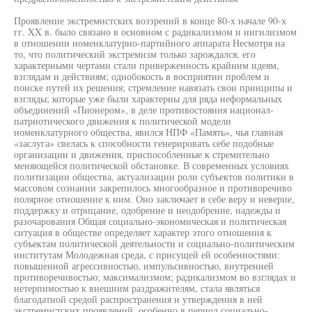
Проявление экстремистских воззрений в конце 80-х начале 90-х
гг. XX в. было связано в основном с радикализмом и нигилизмом
в отношении номенклатурно-партийного аппарата Несмотря на
то, что политический экстремизм только зарождался, его
характерными чертами стали приверженность крайним идеям,
взглядам и действиям; однобокость в восприятии проблем и
поиске путей их решения; стремление навязать свои принципы и
взгляды; которые уже были характерны для ряда неформальных
объединений «Пионером», в деле противостояния национал-
патриотического движения к политической модели
номенклатурного общества, явился НПФ «Память», чья главная
«заслуга» свелась к способности генерировать себе подобные
организации и движения, приспособленные к стремительно
меняющейся политической обстановке. В современных условиях
политизации общества, актуализации роли субъектов политики в
массовом сознании закрепилось многообразное и противоречиво
полярное отношение к ним. Оно заключает в себе веру и неверие,
поддержку и отрицание, одобрение и неодобрение, надежды и
разочарования Общая социально-экономическая и политическая
ситуация в обществе определяет характер этого отношения к
субъектам политической деятельности и социально-политическим
институтам Молодежная среда, с присущей ей особенностями:
повышенной агрессивностью, импульсивностью, внутренней
противоречивостью; максимализмом; радикализмом во взглядах и
нетерпимостью к внешним раздражителям, стала являться
благодатной средой распространения и утверждения в ней
экстремистских проявлений, особенно в период социально-