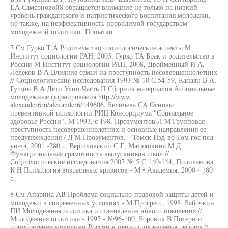
ЕА Самсоновой8 обращается внимание не только на низкий
уровень гражданского и патриотического воспитания молодежи,
но также, на неэффективность проводимой государством
молодежной политики. Попытки
7 См Гурко Т А Родительство социологические аспекты M
Институт социологии РАН, 2003, Гурко ТА Брак и родительство в
России M Институт социологии РАН, 2008, Двойменный И А,
Лелеков В А Влияние семьи на преступность несовершеннолетних
// Социологические исследования 1993 № 10 С 54-59, Канаян В А,
Гущин В А Дети Улиц Часть П Сборник материалов Асоциальные
молодежные формирования http //www
alexander6ru/alexander6/149606, Беличева CA Основы
превентивной психологии РИЦ Консорциума "Социальное
здоровье России", M 1993, с 198, Прозументов Л M Групповая
преступность несовершеннолетних и основные направления ее
предупреждения / Л M Прозументов. - Томск Изд-во Том гос пед
ун-та, 2001 -280 с, Вершловский С Г, Матюшкина M Д
Функциональная грамотность выпускников школ //
Социологические исследования 2007 № 5 С 140-144, Поливанова
К H Психология возрастных кризисов - M • Академия, 2000 - 180
с,
8 См Апарина AB Проблема социально-правовой защиты детей и
молодежи в современных условиях - M Прогресс, 1998; Бабочкин
ПИ Молодежная политика и становление нового поколения //
Молодежная политика - 1995 - №96-100, Боровик В Потери и
приобретения молодежи России в период проведения реформ //