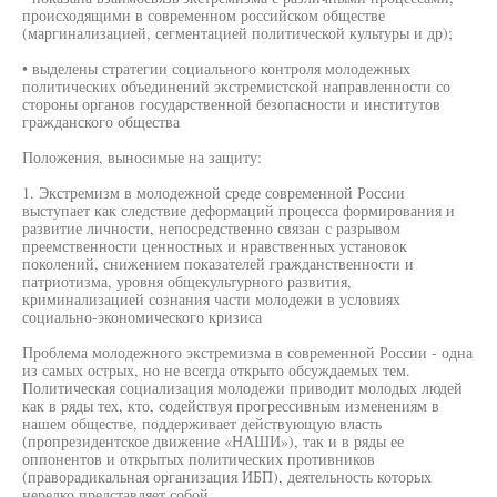
происходящими в современном российском обществе
(маргинализацией, сегментацией политической культуры и др);
• выделены стратегии социального контроля молодежных
политических объединений экстремистской направленности со
стороны органов государственной безопасности и институтов
гражданского общества
Положения, выносимые на защиту:
1. Экстремизм в молодежной среде современной России
выступает как следствие деформаций процесса формирования и
развитие личности, непосредственно связан с разрывом
преемственности ценностных и нравственных установок
поколений, снижением показателей гражданственности и
патриотизма, уровня общекультурного развития,
криминализацией сознания части молодежи в условиях
социально-экономического кризиса
Проблема молодежного экстремизма в современной России - одна
из самых острых, но не всегда открыто обсуждаемых тем.
Политическая социализация молодежи приводит молодых людей
как в ряды тех, кто, содействуя прогрессивным изменениям в
нашем обществе, поддерживает действующую власть
(пропрезидентское движение «НАШИ»), так и в ряды ее
оппонентов и открытых политических противников
(праворадикальная организация ИБП), деятельность которых
нередко представляет собой