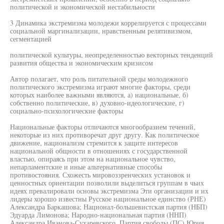
политической и экономической нестабильности
3 Динамика экстремизма молодежи коррелируется с процессами
социальной маргинализации, нравственным релятивизмом,
сегментацией
политической культуры, неопределенностью векторных тенденций
развития общества и экономическим кризисом
Автор полагает, что роль питательной среды молодежного
политического экстремизма играют многие факторы, среди
которых наиболее важными являются, а) национальные, б)
собственно политические, в) духовно-идеологические, г)
социально-психологические факторы
Национальные факторы отличаются многообразием течений,
некоторые из них противоречат друг другу. Как политическое
движение, национализм стремится к защите интересов
национальной общности в отношениях с государственной
властью, опираясь при этом на национальное чувство,
непарламентские и иные альтернативные способы
противостояния. Схожесть мировоззренческих установок и
ценностных ориентации позволили выделиться группам в чьих
идеях превалировали основы экстремизма Эти организации и их
лидеры хорошо известны Русское национальное единство (РНЕ)
Александра Баркашова; Национал-большевистская партия (НБП)
Эдуарда Лимонова; Народно-национальная партия (ННП)
Александра Иванова-Сухаревского, Партия свободы (ПС) Юрия