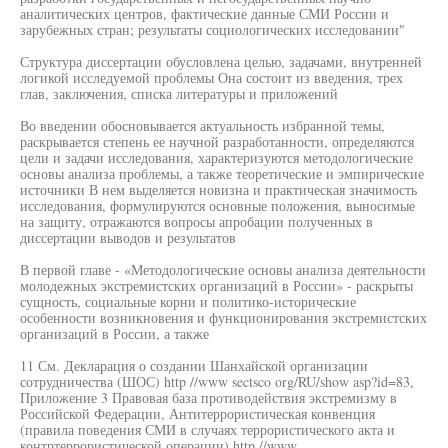
аналитических центров, фактические данные СМИ России и
зарубежных стран; результаты социологических исследовании"
Структура диссертации обусловлена целью, задачами, внутренней
логикой исследуемой проблемы Она состоит из введения, трех
глав, заключения, списка литературы и приложений
Во введении обосновывается актуальность избранной темы,
раскрывается степень ее научной разработанности, определяются
цели и задачи исследования, характеризуются методологические
основы анализа проблемы, а также теоретические и эмпирические
источники В нем выделяется новизна и практическая значимость
исследования, формулируются основные положения, выносимые
на защиту, отражаются вопросы апробации полученных в
диссертации выводов и результатов
В первой главе - «Методологические основы анализа деятельности
молодежных экстремистских организаций в России» - раскрыты
сущность, социальные корни и политико-исторические
особенности возникновения и функционирования экстремистских
организаций в России, а также
11 См. Декларация о создании Шанхайской организации
сотрудничества (ШОС) http //www sectsco org/RU/show asp?id=83,
Приложение 3 Правовая база противодействия экстремизму в
Российской Федерации, Антитеррористическая конвенция
(правила поведения СМИ в случаях террористического акта и
контртеррористической операции) http //www