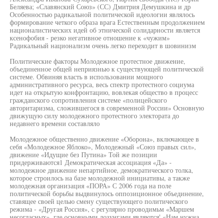
Беляева; «Славянский Союз» (СС) Дмитрия Демушкина и др
Особенностью радикальной политической идеологии являлось
формирование четкого образа врага Естественным продолжением
националистических идей об этнической солидарности является
ксенофобия - резко негативное отношение к «чужим»
Радикальный национализм очень легко переходит в шовинизм
Политические факторы Молодежное протестное движение,
объединенное общей неприязнью к существующей политической
системе. Обвиняя власть в использовании мощного
административного ресурса, весь спектр протестного социума
идет на открытую конфронтацию, вовлекая общество в процесс
гражданского сопротивления системе «полицейского
авторитаризма, сложившегося в современной России» Основную
движущую силу молодежного протестного электората до
недавнего времени составляло
Молодежное общественно движение «Оборона», включающее в
себя «Молодежное Яблоко», Молодежный «Союз правых сил»,
движение «Идущие без Путина» Той же позиции
придерживаются1 Демократическая ассоциация «Да» -
молодежное движение непартийное, демократического толка,
которое строилось на базе молодежной инициативы, а также
молодежная организация «ПОРА» С 2006 года на поле
политической борьбы выдвинулось оппозиционное объединение,
ставящее своей целью смену существующего политического
режима - «Другая Россия», с регулярно проводимьм «Маршем
несогласных», где основными лозунгами являются' «Нам нужна