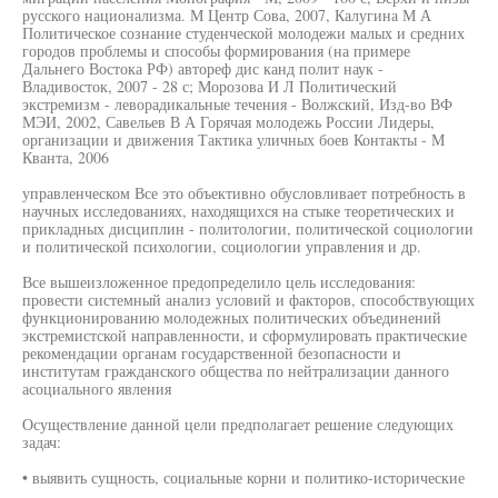
русского национализма. М Центр Сова, 2007, Калугина М А
Политическое сознание студенческой молодежи малых и средних
городов проблемы и способы формирования (на примере
Дальнего Востока РФ) автореф дис канд полит наук -
Владивосток, 2007 - 28 с; Морозова И Л Политический
экстремизм - леворадикальные течения - Волжский, Изд-во ВФ
МЭИ, 2002, Савельев В А Горячая молодежь России Лидеры,
организации и движения Тактика уличных боев Контакты - М
Кванта, 2006
управленческом Все это объективно обусловливает потребность в
научных исследованиях, находящихся на стыке теоретических и
прикладных дисциплин - политологии, политической социологии
и политической психологии, социологии управления и др.
Все вышеизложенное предопределило цель исследования:
провести системный анализ условий и факторов, способствующих
функционированию молодежных политических объединений
экстремистской направленности, и сформулировать практические
рекомендации органам государственной безопасности и
институтам гражданского общества по нейтрализации данного
асоциального явления
Осуществление данной цели предполагает решение следующих
задач:
• выявить сущность, социальные корни и политико-исторические