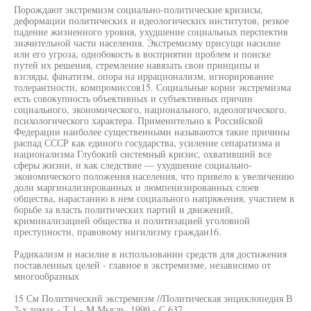
Порождают экстремизм социально-политические кризисы,
деформации политических и идеологических институтов, резкое
падение жизненного уровня, ухудшение социальных перспектив
значительной части населения. Экстремизму присущи насилие
или его угроза, однобокость в восприятии проблем и поиске
путей их решения, стремление навязать свои принципы и
взгляды, фанатизм, опора на иррационализм, игнорирование
толерантности, компромиссов15. Социальные корни экстремизма
есть совокупность объективных и субъективных причин
социального, экономического, национального, идеологического,
психологического характера. Применительно к Российской
Федерации наиболее существенными называются такие причины
распад СССР как единого государства, усиление сепаратизма и
национализма Глубокий системный кризис, охвативший все
сферы жизни, и как следствие — ухудшение социально-
экономического положения населения, что привело к увеличению
доли маргинализированных и люмпенизированных слоев
общества, нарастанию в нем социального напряжения, участием в
борьбе за власть политических партий и движений,
криминализацией общества и политизацией уголовной
преступности, правовому нигилизму граждан16.
Радикализм и насилие в использовании средств для достижения
поставленных целей - главное в экстремизме, независимо от
многообразных
15 См Политический экстремизм //Политическая энциклопедия В
2-х томах - Т 1 - М Мысль, 1999 - С 637