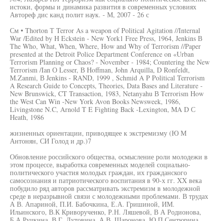
истоки, формы и динамика развития в современных условиях
Автореф дис канд полит наук. - М, 2007 - 26 с
См • Thorton Т Terror As a weapon of Political Agitation //Internal
War /Edited by H Eckstein - New York1 Free Press, 1964, Jenkins В
The Who, What, When, Where, How and Why of Terrorism //Paper
presented at the Detroit Police Department Conference on «Urban
Terrorism Planning or Chaos? - November - 1984; Countering the New
Terrorism /Ian О Lesser, В Hoffman, John Arquilla, D Ronfeldt,
M.Zanmi, В Jenkins - RAND, 1999 , Schmid A P Political Terrorism
A Research Guide to Concepts, Theories, Data Bases and Literature -
New Brunswick, CT Transaction, 1983, Netanyahu В Terrorism How
the West Can Win -New York Avon Books Newsweek, 1986,
Livingstone N.C, Arnold T E Fighting Back -Lexington, MA D С
Heath, 1986
жизненных ориентации, приводящее к экстремизму (Ю М
Антонян, СИ Голод и др.)7
Обновление российского общества, осмысление роли молодежи в
этом процессе, выработка современных моделей социально-
политического участия молодых граждан, их гражданского
самосознания и патриотического воспитания в 90-х гг. XX века
побудило ряд авторов рассматривать экстремизм в молодежной
среде в неразрывной связи с молодежными проблемами. В трудах
А В. Апариной, П.И. Бабочкина, Е.А. Гришиной, ИМ.
Ильинского, В.К Криворученко, Р.Н. Ляшевой, В А Родионова,
Б.А Ручкина, В Г. Лутовина, А.В. Шаронова, Ю П Сентюрина,