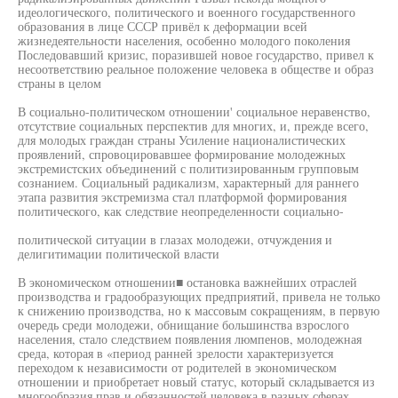
идеологического, политического и военного государственного
образования в лице СССР привёл к деформации всей
жизнедеятельности населения, особенно молодого поколения
Последовавший кризис, поразившей новое государство, привел к
несоответствию реальное положение человека в обществе и образ
страны в целом
В социально-политическом отношении' социальное неравенство,
отсутствие социальных перспектив для многих, и, прежде всего,
для молодых граждан страны Усиление националистических
проявлений, спровоцировавшее формирование молодежных
экстремистских объединений с политизированным групповым
сознанием. Социальный радикализм, характерный для раннего
этапа развития экстремизма стал платформой формирования
политического, как следствие неопределенности социально-
политической ситуации в глазах молодежи, отчуждения и
делигитимации политической власти
В экономическом отношении■ остановка важнейших отраслей
производства и градообразующих предприятий, привела не только
к снижению производства, но к массовым сокращениям, в первую
очередь среди молодежи, обнищание большинства взрослого
населения, стало следствием появления люмпенов, молодежная
среда, которая в «период ранней зрелости характеризуется
переходом к независимости от родителей в экономическом
отношении и приобретает новый статус, который складывается из
многообразия прав и обязанностей человека в разных сферах