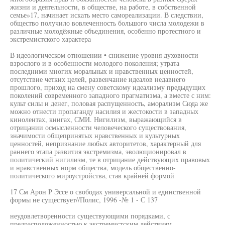
жизни и деятельности, в обществе, на работе, в собственной
семье»17, начинает искать место самореализации. В следствии,
общество получило вовлеченность большого числа молодежи в
различные молодёжные объединения, особенно протестного и
экстремистского характера
В идеологическом отношении • снижение уровня духовности
взрослого и в особенности молодого поколения; утрата
последними многих моральных и нравственных ценностей,
отсутствие четких целей, развенчание идеалов недавнего
прошлого, приход на смену советскому идеализму предыдущих
поколений современного западного прагматизма, а вместе с ним:
культ силы и денег, половая распущенность, аморализм Сюда же
можно отнести пропаганду насилия и жестокости в западных
кинолентах, книгах, СМИ. Нигилизм, выражающийся в
отрицании осмысленности человеческого существования,
значимости общепринятых нравственных и культурных
ценностей, непризнание любых авторитетов, характерный для
раннего этапа развития экстремизма, эволюционировал в
политический нигилизм, те в отрицание действующих правовых
и нравственных норм общества, модель общественно-
политического мироустройства, став крайней формой
17 См Арон Р Эссе о свободах универсальной и единственной
формы не существует//Полис, 1996 -№ 1 - С 137
неудовлетворенности существующими порядками, с
предрасположенностью к экстремистским действиям