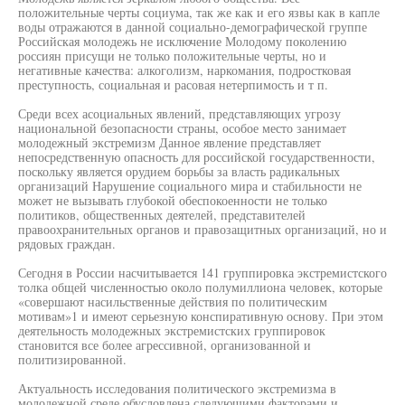
положительные черты социума, так же как и его язвы как в капле
воды отражаются в данной социально-демографической группе
Российская молодежь не исключение Молодому поколению
россиян присущи не только положительные черты, но и
негативные качества: алкоголизм, наркомания, подростковая
преступность, социальная и расовая нетерпимость и т п.
Среди всех асоциальных явлений, представляющих угрозу
национальной безопасности страны, особое место занимает
молодежный экстремизм Данное явление представляет
непосредственную опасность для российской государственности,
поскольку является орудием борьбы за власть радикальных
организаций Нарушение социального мира и стабильности не
может не вызывать глубокой обеспокоенности не только
политиков, общественных деятелей, представителей
правоохранительных органов и правозащитных организаций, но и
рядовых граждан.
Сегодня в России насчитывается 141 группировка экстремистского
толка общей численностью около полумиллиона человек, которые
«совершают насильственные действия по политическим
мотивам»1 и имеют серьезную конспиративную основу. При этом
деятельность молодежных экстремистских группировок
становится все более агрессивной, организованной и
политизированной.
Актуальность исследования политического экстремизма в
молодежной среде обусловлена следующими факторами и