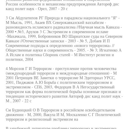
России особенности и механизмы предупреждения Автореф дис
канд полит наук - Орел, 2007 - 20 с
3 См Абдулатипов РГ Природа и парадоксы национального "Я" -
М Мысль, 1991, Акаев ВХ Северокавказский ваххабизм -
разновидность исламского радикализма //Научная мысль Кавказа -
2000 • №3, Арухов 3 С Экстремизм в современном исламе
-Махачкала, 1999, Бобровников ВО Шариатские суды на Северном
Кавказе //Отечественные записки - 2003 - № 5, Добаев И П
Современные подходы к определению «нового терроризма» //
Общественные науки и современность - 2005. - № 3; Игнатенко А
А Ислам и политика Сборник статей - М Институт религии и
политики, 2004
4 Морозов Г И Терроризм - преступление против человечества
(международный терроризм и международные отношения) - М
2001 Петрищев ВЕ Заметки о терроризме М Эдиториал УРСС,
2001, Пиджаков А.Ю Борьба с политическим терроризмом и
экстремизмом - СПб, 2003, Федорцев В А Негосударственный
терроризм как форма политической борьбы основные признаки и
тенденции исторического развития Автореф дис канд полит наук -
М , 2007 - 22 с
См Будницкий О В Терроризм в российском освободительном
движении - М, 2000, Вакула И М, Москаленко С Г Политический
терроризм и религиозный экстремизм на
В зарубежной литературе проблемы терроризма и экстремизма