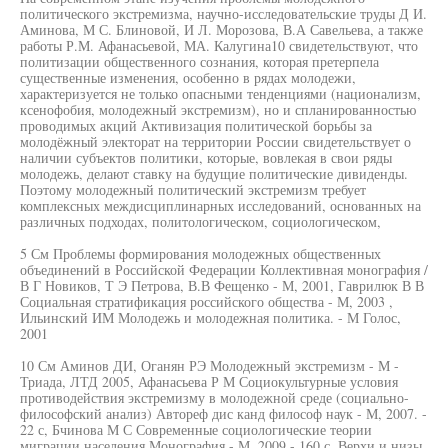
политического экстремизма, научно-исследовательские труды Д И.
Аминова, М С. Блиновой, И Л. Морозова, В.А Савельева, а также
работы Р.М. Афанасьевой, МА. Калугина10 свидетельствуют, что
политизации общественного сознания, которая претерпела
существенные изменения, особенно в рядах молодежи,
характеризуется не только опасными тенденциями (национализм,
ксенофобия, молодежный экстремизм), но и спланированностью
проводимых акций Активизация политической борьбы за
молодёжный электорат на территории России свидетельствует о
наличии субъектов политики, которые, вовлекая в свои ряды
молодежь, делают ставку на будущие политические дивиденды.
Поэтому молодежный политический экстремизм требует
комплексных междисциплинарных исследований, основанных на
различных подходах, политологическом, социологическом,
5 См Проблемы формирования молодежных общественных
объединений в Российской Федерации Коллективная монография /
В Г Новиков, Т Э Петрова, В.В Фещенко - М, 2001, Гаврилюк В В
Социальная стратификация российского общества - М, 2003 ,
Ильинский ИМ Молодежь и молодежная политика. - М Голос,
2001
10 См Аминов ДИ, Оганян РЭ Молодежный экстремизм - М -
Триада, ЛТД 2005, Афанасьева Р М Социокультурные условия
противодействия экстремизму в молодежной среде (социально-
философский анализ) Автореф дис канд философ наук - М, 2007. -
22 с, Бчинова М С Современные социологические теории
миграции населения Монография - М, 2009 - 160 с, Верхи и низы