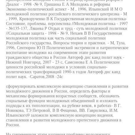
Диалог - 1998 -№ 9, Гришина Е А Молодежь и реформы
Экономико-политический аспект - M , 1996, Ильинский И M О
молодежной политике российского политического центризма - M
, 1999, Криворученко В К Государственная молодежная политика-
Состояние, проблемы, перспектива //Молодежная политика - 1997
- №135-137, Ляшева Р Отдых и труд - суть молодежной политики
//Социальная защита - 1998 - № 9, Нехаев В В Государственная
молодежная политика как часть социальной политики
Российского государства, Вопросы теории и практики. - M, Тула,
1996, Сентюрин Ю П Политический экстремизм и патриотическое
воспитание молодежи на современном этапе развития
гражданского общества в России Автореф дис канд полит наук -
Нижний Новгород, 2007 - 23 с, Самсонова Е А Политические
ценности российской молодежи в условиях социально-
политических трансформаций 1990-х годов Автореф дис канд
полит наук. -Саратов,2008 -24с
сформулировать комплексную концепцию становления и развития
молодёжного движения в России, определить факторы и
механизмы формирования возрастных сообществ, обозначить
социальные функции молодежных объединений и изложить
подходы к их типологизации, на рубеже веков, в работах- В Г.
Новикова, ТЭ Петровой, В В Фещенко, ВВ. Гаврилюка, И.М.
Ильинского9 заложили комплексную концепцию видения,
становления и развития молодежного протестного движения в
России.
На современном этапе изучения проблемы молодежного