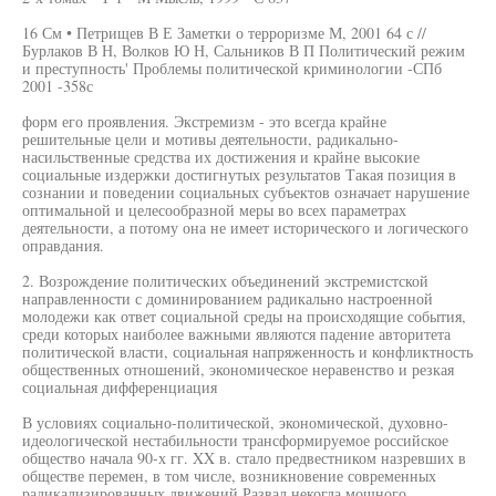
16 См • Петрищев В Е Заметки о терроризме М, 2001 64 с //
Бурлаков В Н, Волков Ю Н, Сальников В П Политический режим
и преступность' Проблемы политической криминологии -СПб
2001 -358с
форм его проявления. Экстремизм - это всегда крайне
решительные цели и мотивы деятельности, радикально-
насильственные средства их достижения и крайне высокие
социальные издержки достигнутых результатов Такая позиция в
сознании и поведении социальных субъектов означает нарушение
оптимальной и целесообразной меры во всех параметрах
деятельности, а потому она не имеет исторического и логического
оправдания.
2. Возрождение политических объединений экстремистской
направленности с доминированием радикально настроенной
молодежи как ответ социальной среды на происходящие события,
среди которых наиболее важными являются падение авторитета
политической власти, социальная напряженность и конфликтность
общественных отношений, экономическое неравенство и резкая
социальная дифференциация
В условиях социально-политической, экономической, духовно-
идеологической нестабильности трансформируемое российское
общество начала 90-х гг. XX в. стало предвестником назревших в
обществе перемен, в том числе, возникновение современных
радикализированных движений Развал некогда мощного