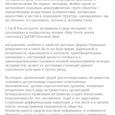
обстоятельствами Во-первых, молодежь, являясь одной из
крупнейших социально-демографических групп общества с
определёнными возрастными особенностями, интересами,
ценностями и местом в социальной структуре, одновременно, как
ни печально это признавать, склонна к экстремистским
1 См В России растет экстремизм в среде молодежи 141
группировка и полмиллиона человек //http //www newsru
com/russia/17jul2007/extremaly html
настроениям, особенно в наиболее жестоких формах Отрицание
компромиссов в какой бы то ни было форме, радикализм и
нетерпимость, максимализм и нигилизм, пренебрежительное
отношение к собственной жизни и готовность к
самопожертвованию становятся основой мировосприятия молодых
экстремистов, делают их жестокими и возводят данную
социальную категорию в группу риска.
Во-вторых, органической средой для потенциальных экстремистов
становятся деструктивные социально-политические,
экономические, духовно-идеологические причины, толкающие
неокрепшие умы в ряды экстремистских организаций.
Безнаказанность проявления экстремизма создает впечатление
вседозволенности, что, несомненно, ведет к его нарастанию.
Социальная дифференциация, коррупция, в том числе и в органах
власти, низкая правовая защищенность общества,
бесконтрольность средств массовой информации, в особенности
Интернета, также создают условия и предпосылки к проявлению