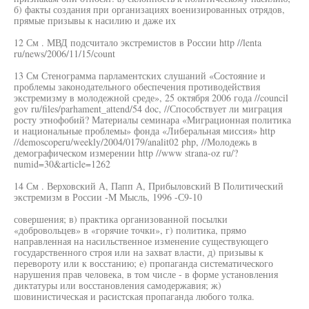
б) факты создания при организациях военизированных отрядов,
прямые призывы к насилию и даже их
12 См . МВД подсчитало экстремистов в России http //lenta
ru/news/2006/11/15/count
13 См Стенограмма парламентских слушаний «Состояние и
проблемы законодательного обеспечения противодействия
экстремизму в молодежной среде», 25 октября 2006 года //council
gov ru/files/parhament_attend/54 doc, //Способствует ли миграция
росту этнофобий? Материалы семинара «Миграционная политика
и национальные проблемы» фонда «Либеральная миссия» http
//demoscoperu/weekly/2004/0179/analit02 php, //Молодежь в
демографическом измерении http //www strana-oz ru/?
numid=30&article=1262
14 См . Верховский А, Папп А, Прибыловский В Политический
экстремизм в России -M Мысль, 1996 -С9-10
совершения; в) практика организованной посылки
«добровольцев» в «горячие точки», г) политика, прямо
направленная на насильственное изменение существующего
государственного строя или на захват власти, д) призывы к
перевороту или к восстанию; е) пропаганда систематического
нарушения прав человека, в том числе - в форме установления
диктатуры или восстановления самодержавия; ж)
шовинистическая и расистская пропаганда любого толка.