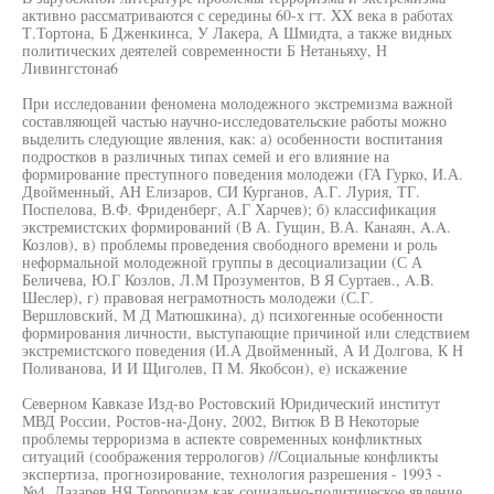
активно рассматриваются с середины 60-х гт. XX века в работах
Т.Тортона, Б Дженкинса, У Лакера, А Шмидта, а также видных
политических деятелей современности Б Нетаньяху, Н
Ливингстона6
При исследовании феномена молодежного экстремизма важной
составляющей частью научно-исследовательские работы можно
выделить следующие явления, как: а) особенности воспитания
подростков в различных типах семей и его влияние на
формирование преступного поведения молодежи (ГА Гурко, И.А.
Двойменный, АН Елизаров, СИ Курганов, А.Г. Лурия, ТГ.
Поспелова, В.Ф. Фриденберг, А.Г Харчев); б) классификация
экстремистских формирований (В А. Гущин, В.А. Канаян, A.A.
Козлов), в) проблемы проведения свободного времени и роль
неформальной молодежной группы в десоциализации (С А
Беличева, Ю.Г Козлов, Л.М Прозументов, В Я Суртаев., A.B.
Шеслер), г) правовая неграмотность молодежи (С.Г.
Вершловский, М Д Матюшкина), д) психогенные особенности
формирования личности, выступающие причиной или следствием
экстремистского поведения (И.А Двойменный, А И Долгова, К Н
Поливанова, И И Щиголев, П М. Якобсон), е) искажение
Северном Кавказе Изд-во Ростовский Юридический институт
МВД России, Ростов-на-Дону, 2002, Витюк В В Некоторые
проблемы терроризма в аспекте современных конфликтных
ситуаций (соображения террологов) //Социальные конфликты
экспертиза, прогнозирование, технология разрешения - 1993 -
№4, Лазарев НЯ Терроризм как социально-политическое явление