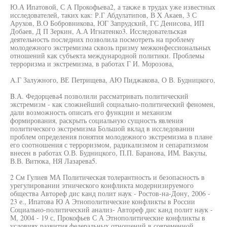
Ю.А Ипатовой, С А Прокофьева2, а также в трудах уже известных
исследователей, таких как: Р.Г Абдулатипов, В X Акаев, 3 С
Арухов, В.О Бобровникова, ЮГ Запрудский, ГС Денисова, ИП
Добаев, Д П Зеркин, А.А Игнатенко3. Исследовательская
деятельность последних позволила посмотреть на проблему
молодежного экстремизма сквозь призму межконфессиональных
отношений как субъекта международной политики. Проблемы
терроризма и экстремизма, в работах Г И. Морозова,
A.Г Залужного, ВЕ Петрищева, АЮ Пиджакова, О В. Будницкого,
B.А. Федорцева4 позволили рассматривать политический
экстремизм - как сложнейший социально-политический феномен,
дали возможность описать его функции и механизм
формирования, раскрыть социальную сущность явления
политического экстремизма Большой вклад в исследовании
проблем определения понятия молодежного экстремизма в плане
его соотношения с терроризмом, радикализмом и сепаратизмом
внесен в работах О.В. Будницкого, П.П. Баранова, ИМ. Вакулы,
В.В. Витюка, НЯ Лазарева5.
2 См Гулиев МА Политическая толерантность и безопасность в
урегулировании этнического конфликта модернизируемого
общества Автореф дис канд полит наук - Ростов-на-Дону, 2006 -
23 е., Ипатова Ю А Этнополитические конфликты в России
Социально-политический анализ- Автореф дис канд полит наук -
М, 2004 - 19 с, Прокофьев С А Этнополитические конфликты в
условиях развития федеральных отношений в современной