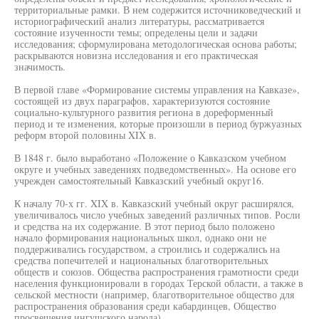
территориальные рамки. В нем содержится источниковедческий и
историографический анализ литературы, рассматривается
состояние изученности темы; определены цели и задачи
исследования; сформулирована методологическая основа работы;
раскрываются новизна исследования и его практическая
значимость.
В первой главе «Формирование системы управления на Кавказе»,
состоящей из двух параграфов, характеризуются состояние
социально-культурного развития региона в дореформенный
период и те изменения, которые произошли в период буржуазных
реформ второй половины XIX в.
В 1848 г. было выработано «Положение о Кавказском учебном
округе и учебных заведениях подведомственных». На основе его
учрежден самостоятельный Кавказский учебный округ16.
К началу 70-х гг. XIX в. Кавказский учебный округ расширялся,
увеличивалось число учебных заведений различных типов. Росли
и средства на их содержание. В этот период было положено
начало формирования национальных школ, однако они не
поддерживались государством, а строились и содержались на
средства попечителей и национальных благотворительных
обществ и союзов. Общества распространения грамотности среди
населения функционировали в городах Терской области, а также в
сельской местности (например, благотворительное общество для
распространения образования среди кабардинцев, Общество
просвещения ингушского народа).