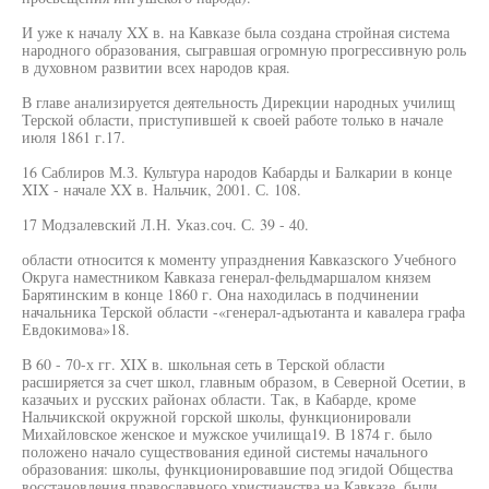
И уже к началу XX в. на Кавказе была создана стройная система
народного образования, сыгравшая огромную прогрессивную роль
в духовном развитии всех народов края.
В главе анализируется деятельность Дирекции народных училищ
Терской области, приступившей к своей работе только в начале
июля 1861 г.17.
16 Саблиров М.З. Культура народов Кабарды и Балкарии в конце
XIX - начале XX в. Нальчик, 2001. С. 108.
17 Модзалевский Л.Н. Указ.соч. С. 39 - 40.
области относится к моменту упразднения Кавказского Учебного
Округа наместником Кавказа генерал-фельдмаршалом князем
Барятинским в конце 1860 г. Она находилась в подчинении
начальника Терской области -«генерал-адъютанта и кавалера графа
Евдокимова»18.
В 60 - 70-х гг. XIX в. школьная сеть в Терской области
расширяется за счет школ, главным образом, в Северной Осетии, в
казачьих и русских районах области. Так, в Кабарде, кроме
Нальчикской окружной горской школы, функционировали
Михайловское женское и мужское училища19. В 1874 г. было
положено начало существования единой системы начального
образования: школы, функционировавшие под эгидой Общества
восстановления православного христианства на Кавказе, были