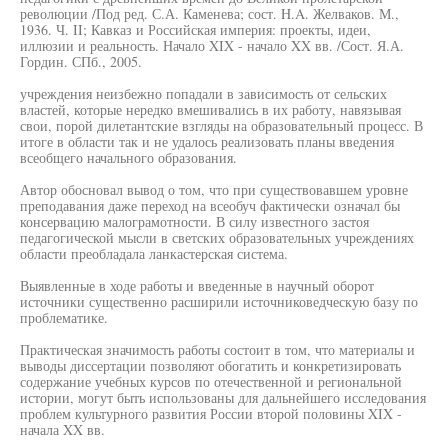
революции /Под ред. С.А. Каменева; сост. H.A. Желваков. М.,
1936. Ч. II; Кавказ и Российская империя: проекты, идеи,
иллюзии и реальность. Начало XIX - начало XX вв. /Сост. Я.А.
Гордин. СПб., 2005.
учреждения неизбежно попадали в зависимость от сельских
властей, которые нередко вмешивались в их работу, навязывая
свои, порой дилетантские взгляды на образовательный процесс. В
итоге в области так и не удалось реализовать планы введения
всеобщего начального образования.
Автор обосновал вывод о том, что при существовавшем уровне
преподавания даже переход на всеобуч фактически означал бы
консервацию малограмотности. В силу известного застоя
педагогической мысли в светских образовательных учреждениях
области преобладала ланкастерская система.
Выявленные в ходе работы и введенные в научный оборот
источники существенно расширили источниковедческую базу по
проблематике.
Практическая значимость работы состоит в том, что материалы и
выводы диссертации позволяют обогатить и конкретизировать
содержание учебных курсов по отечественной и региональной
истории, могут быть использованы для дальнейшего исследования
проблем культурного развития России второй половины XIX -
начала XX вв.