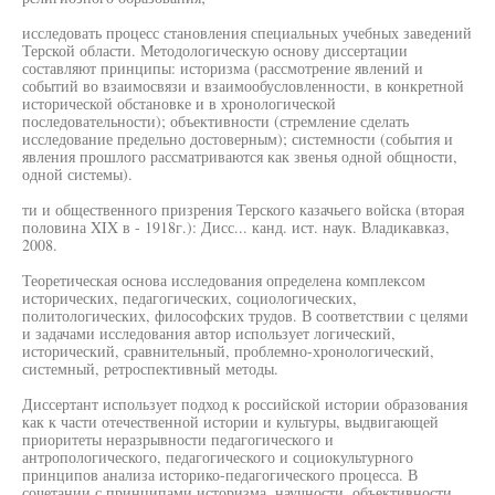
исследовать процесс становления специальных учебных заведений
Терской области. Методологическую основу диссертации
составляют принципы: историзма (рассмотрение явлений и
событий во взаимосвязи и взаимообусловленности, в конкретной
исторической обстановке и в хронологической
последовательности); объективности (стремление сделать
исследование предельно достоверным); системности (события и
явления прошлого рассматриваются как звенья одной общности,
одной системы).
ти и общественного призрения Терского казачьего войска (вторая
половина XIX в - 1918г.): Дисс... канд. ист. наук. Владикавказ,
2008.
Теоретическая основа исследования определена комплексом
исторических, педагогических, социологических,
политологических, философских трудов. В соответствии с целями
и задачами исследования автор использует логический,
исторический, сравнительный, проблемно-хронологический,
системный, ретроспективный методы.
Диссертант использует подход к российской истории образования
как к части отечественной истории и культуры, выдвигающей
приоритеты неразрывности педагогического и
антропологического, педагогического и социокультурного
принципов анализа историко-педагогического процесса. В
сочетании с принципами историзма, научности, объективности