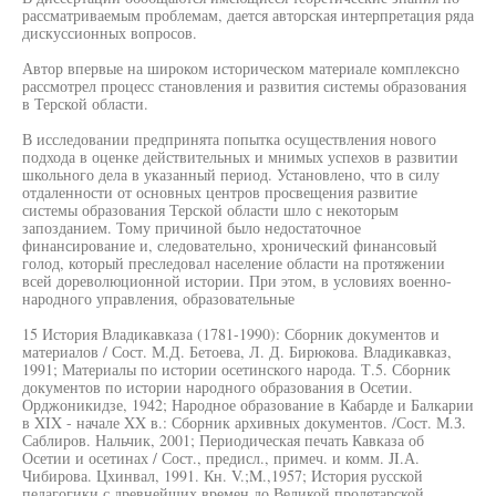
рассматриваемым проблемам, дается авторская интерпретация ряда
дискуссионных вопросов.
Автор впервые на широком историческом материале комплексно
рассмотрел процесс становления и развития системы образования
в Терской области.
В исследовании предпринята попытка осуществления нового
подхода в оценке действительных и мнимых успехов в развитии
школьного дела в указанный период. Установлено, что в силу
отдаленности от основных центров просвещения развитие
системы образования Терской области шло с некоторым
запозданием. Тому причиной было недостаточное
финансирование и, следовательно, хронический финансовый
голод, который преследовал население области на протяжении
всей дореволюционной истории. При этом, в условиях военно-
народного управления, образовательные
15 История Владикавказа (1781-1990): Сборник документов и
материалов / Сост. М.Д. Бетоева, Л. Д. Бирюкова. Владикавказ,
1991; Материалы по истории осетинского народа. Т.5. Сборник
документов по истории народного образования в Осетии.
Орджоникидзе, 1942; Народное образование в Кабарде и Балкарии
в XIX - начале XX в.: Сборник архивных документов. /Сост. М.З.
Саблиров. Нальчик, 2001; Периодическая печать Кавказа об
Осетии и осетинах / Сост., предисл., примеч. и комм. JI.А.
Чибирова. Цхинвал, 1991. Кн. V.;M.,1957; История русской
педагогики с древнейших времен до Великой пролетарской