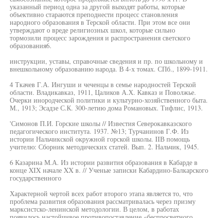
указанный период одна за другой выходят работы, которые
объективно стараются преподнести процесс становления
народного образования в Терской области. При этом все они
утверждают о вреде религиозных школ, которые сильно
тормозили процесс зарождения и распространения светского
образования6.
инструкции, уставы, справочные сведения и пр. по школьному и
внешкольному образованию народа. В 4-х томах. СПб., 1899-1911.
4 Ткачев Г.А. Ингуши и чеченцы в семье народностей Терской
области. Владикавказ, 1911, Цаликов А.Х. Кавказ и Поволжье.
Очерки инородческой политики и культурно-хозяйственного быта.
М., 1913; Эсадзе С.К. 300-летию дома Романовых. Тифлис, 1913.
'Симонов П.И. Горские школы // Известия Северокавказского
педагогического института. 1937. №13; Турчанинов Г.Ф. Из
истории Нальчикской окружной горской школы. IIВ помощь
учителю: Сборник методических статей. Вып. 2. Нальчик, 1945.
6 Казарина М.А. Из истории развития образования в Кабарде в
конце XIX начале XX в. // Ученые записки Кабардино-Балкарского
государственного
Характерной чертой всех работ второго этапа является то, что
проблема развития образования рассматривалась через призму
марксистско-ленинской методологии. В целом, в работах
появилось настойчивое противопоставление «беспросветного