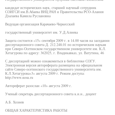
кандидат исторических наук, старший научный сотрудник
СОИГСИ им.В.Абаева ВНЦ РАН и Правительства PCO-Алания
Дзалаева Камила Руслановна
Ведущая организация Карачаево-Черкесский
государственный университет им. У.Д.Алиева
Защита состоится «15» сентября 2009 г. в 14.00 часов на заседании
диссертационного совета Д. 212.248.01 по историческим наукам
при Северо-Осетинском государственном университете им. К.Л.
Хетагурова по адресу: 362025, г. Владикавказ, ул. Ватутина, 46
С диссертацией можно ознакомиться в библиотеке СОГУ.
Электронная версия автореферата размещена на официальном
сайте Северо-осетинского государственного университета им.
К.Л.Хетагурова«3» августа 2009 г. Режим доступа:
http://www.nosu.ru
Автореферат разослан «10» августа 2009 г.
Ученый секретарь диссертационного совета к.и.н., доцент
А.Б. Хозиев
ОБЩАЯ ХАРАКТЕРИСТИКА РАБОТЫ