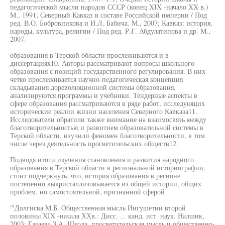
педагогической мысли народов СССР (конец XIX -начало XX в.)
М., 1991; Северный Кавказ в составе Российской империи / Под
ред. В.О. Бобровникова и И.Л. Бабича. М., 2007; Кавказ: история,
народы, культура, религии / Под ред. Р.Г. Абдулатипова и др. М.,
2007.
образования в Терской области прослеживаются и в
диссертациях10. Авторы рассматривают вопросы школьного
образования с позиций государственного регулирования. В них
четко прослеживается научно-педагогическая концепция
складывания дореволюционной системы образования,
анализируются программы и учебники. Тендерные аспекты в
сфере образования рассматриваются в ряде работ, исследующих
исторические реалии жизни населения Северного Кавказа11.
Исследователи обратили также внимание на взаимосвязь между
благотворительностью и развитием образовательной системы в
Терской области, изучили феномен благотворительности, в том
числе через деятельность просветительских обществ12.
Подводя итоги изучения становления и развития народного
образования в Терской области в региональной историографии,
стоит подчеркнуть, что, история образования в регионе
постепенно выкристаллизовывается из общей истории, общих
проблем, но самостоятельной, признанной сферой
'"Долгисва М.Б. Общественная мысль Ингушетии второй
половины XIX -начала ХХв.: Дисс. ... канд. ист. наук. Налшик,
2003; Газаева З.А. Школа, просветительская мысль и общественно-