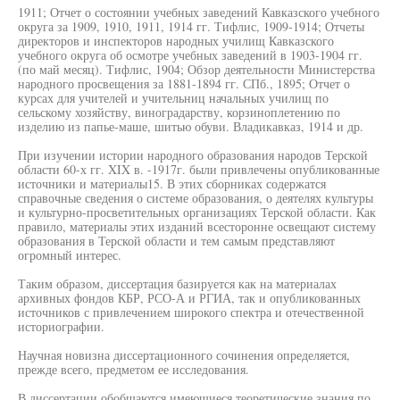
1911; Отчет о состоянии учебных заведений Кавказского учебного
округа за 1909, 1910, 1911, 1914 гг. Тифлис, 1909-1914; Отчеты
директоров и инспекторов народных училищ Кавказского
учебного округа об осмотре учебных заведений в 1903-1904 гг.
(по май месяц). Тифлис, 1904; Обзор деятельности Министерства
народного просвещения за 1881-1894 гг. СПб., 1895; Отчет о
курсах для учителей и учительниц начальных училищ по
сельскому хозяйству, виноградарству, корзиноплетению по
изделию из папье-маше, шитью обуви. Владикавказ, 1914 и др.
При изучении истории народного образования народов Терской
области 60-х гг. XIX в. -1917г. были привлечены опубликованные
источники и материалы15. В этих сборниках содержатся
справочные сведения о системе образования, о деятелях культуры
и культурно-просветительных организациях Терской области. Как
правило, материалы этих изданий всесторонне освещают систему
образования в Терской области и тем самым представляют
огромный интерес.
Таким образом, диссертация базируется как на материалах
архивных фондов КБР, РСО-А и РГИА, так и опубликованных
источников с привлечением широкого спектра и отечественной
историографии.
Научная новизна диссертационного сочинения определяется,
прежде всего, предметом ее исследования.
В диссертации обобщаются имеющиеся теоретические знания по