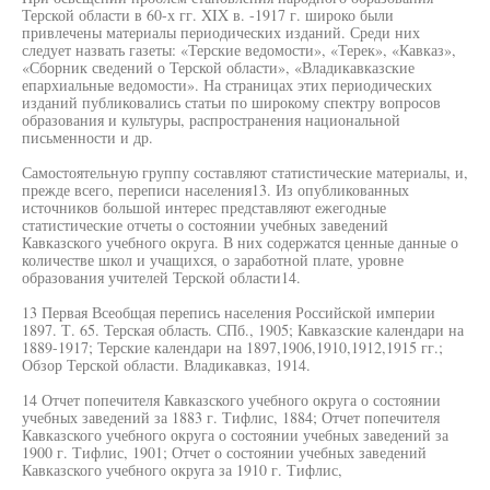
Терской области в 60-х гг. XIX в. -1917 г. широко были
привлечены материалы периодических изданий. Среди них
следует назвать газеты: «Терские ведомости», «Терек», «Кавказ»,
«Сборник сведений о Терской области», «Владикавказские
епархиальные ведомости». На страницах этих периодических
изданий публиковались статьи по широкому спектру вопросов
образования и культуры, распространения национальной
письменности и др.
Самостоятельную группу составляют статистические материалы, и,
прежде всего, переписи населения13. Из опубликованных
источников большой интерес представляют ежегодные
статистические отчеты о состоянии учебных заведений
Кавказского учебного округа. В них содержатся ценные данные о
количестве школ и учащихся, о заработной плате, уровне
образования учителей Терской области14.
13 Первая Всеобщая перепись населения Российской империи
1897. Т. 65. Терская область. СПб., 1905; Кавказские календари на
1889-1917; Терские календари на 1897,1906,1910,1912,1915 гг.;
Обзор Терской области. Владикавказ, 1914.
14 Отчет попечителя Кавказского учебного округа о состоянии
учебных заведений за 1883 г. Тифлис, 1884; Отчет попечителя
Кавказского учебного округа о состоянии учебных заведений за
1900 г. Тифлис, 1901; Отчет о состоянии учебных заведений
Кавказского учебного округа за 1910 г. Тифлис,