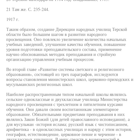
21 Там же. С. 235-244.
1917 г.
Таким образом, создание Дирекции народных училищ Терской
области было большим шагом в развитии народного
просвещения. Оно повлекло увеличение количества начальных
учебных заведений, улучшение качества обучения, повышение
уровня подготовки преподавательского состава, применение
научно обоснованных методик преподавания и стройную
организацию управления учебным процессом.
Во второй главе «Развитие системы светского и религиозного
образования», состоящей из трех параграфов, исследуются
вопросы становления министерских школ, церковно-приходских и
мусульманских религиозных школ.
Наиболее распространенным типом начальной школы являлись
сельские одноклассные и двухклассные училища Министерства
народного просвещения с трехлетним и пятилетним курсами
обучения. Они давали своим воспитанникам элементарное
образование. Обязательными предметами преподавания в них
являлись Закон Божий (для детей православного исповедания), а
для мусульман -история ислама; русский язык с чистописанием,
арифметика - в одноклассных училищах и наряду с этим история,
география, естествоведение, церковное пение и черчение - в
двухклассных училищах. В меру средств и возможностей в