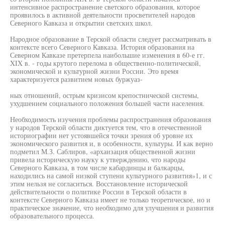
интенсивное распространение светского образования, которое
проявилось в активной деятельности просветителей народов
Северного Кавказа и открытии светских школ.
Народное образование в Терской области следует рассматривать в
контексте всего Северного Кавказа. История образования на
Северном Кавказе претерпела наибольшие изменения в 60-е гг.
XIX в. - годы крутого перелома в общественно-политической,
экономической и культурной жизни России. Это время
характеризуется развитием новых буржуаз-
ных отношений, острым кризисом крепостнической системы,
ухудшением социального положения большей части населения.
Необходимость изучения проблемы распространения образования
у народов Терской области диктуется тем, что в отечественной
историографии нет устоявшейся точки зрения об уровне их
экономического развития и, в особенности, культуры. И как верно
подметил М.З. Саблиров, «архаизация общественной жизни
привела историческую науку к утверждению, что народы
Северного Кавказа, в том числе кабардинцы и балкарцы,
находились на самой низкой ступени культурного развития»1, и с
этим нельзя не согласиться. Восстановление исторической
действительности о политике России в Терской области в
контексте Северного Кавказа имеет не только теоретическое, но и
практическое значение, что необходимо для улучшения и развития
образовательного процесса.