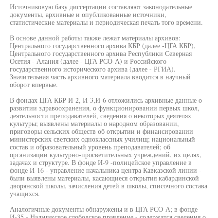
Источниковую базу диссертации составляют законодательные
документы, архивные и опубликованные источники,
статистические материалы и периодическая печать того времени.
В основе данной работы также лежат материалы архивов:
Центрального государственного архива КБР (далее -ЦГА КБР),
Центрального государственного архива Республики Северная
Осетия - Алания (далее - ЦГА РСО-А) и Российского
государственного исторического архива (далее - РГИА).
Значительная часть архивного материала вводится в научный
оборот впервые.
В фондах ЦГА КБР И-2, И-3,И-6 отложились архивные данные о
развитии здравоохранения, о функционировании первых школ,
деятельности преподавателей, сведения о некоторых деятелях
культуры; выявлены материалы о народном образовании,
приговоры сельских обществ об открытии и финансировании
министерских светских одноклассных училищ; национальный
состав и образовательный уровень преподавателей; об
организации культурно-просветительных учреждений, их целях,
задачах и структуре. В фонде И-9 -полицейское управление в
фонде И-16 - управление начальника центра Кавказской линии -
были выявлены материалы, касающиеся открытия кабардинской
дворянской школы, зачисления детей в школы, списочного состава
учащихся.
Аналогичные документы обнаружены и в ЦГА РСО-А; в фонде
И-35 - Нальчикское слободское правление - содержатся сведения о