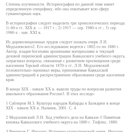
Степень изученности. Историография по данной теме имеет
определенную специфику, ибо она охватывает всю сферу
гуманитарных наук.
В историографии следует выделить три хронологических периода:
1) 60-е гг. XIX в. — 1917 г.; 2) 1917 — сер. 1980-х гг.; 3) сер.
1980-х - нач. XXI в.
Из дореволюционных трудов следует назвать очерк Л.Н.
Модзалевского2. Его исследование ведется с 1802-го по 1880 г.
Автор, владея богатыми архивными материалами и текущей
деловой перепиской администрации Кавказского учебного округа,
затрагивал вопросы, связанные с развитием просвещения среди
населения Терской области 1870-х гг. Л.Н. Модзалевский
положительно оценивал меры, принимаемые Кавказской
администрацией в распространении образования среди населения
края.
В конце XIX - начале XX в. вышли труды по вопросам развития
школьного образования России3. В этих исследо-
1 Саблиров М.З. Культура народов Кабарды и Балкарии в конце
XIX - начале XX в. Нальчик, 2001. С. 4.
2 Модзалевский Л.Н. Ход учебного дела на Кавказе // Памятная
книжка Кавказского учебного округа на 1880 г. Тифлис, 1880.
3 Вертепов Г. Ингуши: Историко-статистический очерк. Ингуши.