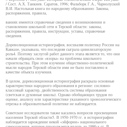
/ Сост. А.Х. Танкиев. Саратов, 1996; Фальборк Г.А., Чарнолуский
В.И. Настольная книга по народному образованию: Законы,
распоряжения, правила,
ваниях имеются справочные сведения о возникновении и
становлении школьной сети в Терской области: законы,
распоряжения, правила, инструкции, уставы, справочные
сведения.
Дореволюционная историография, восхваляя политику России на
Кавказе, указывала, что последняя сыграла цивилизаторскую
роль4. Поэтому заслугой работ данного этапа является то, что они
начали обращать свои «взоры» на проблемы школьного
строительства. При этом изучение общественно-политической
мысли народов Терской области ими не было поставлено в
качестве объекта изучения.
В целом, дореволюционная историография раскрыла основные
характеристики народного образования в регионе: сословно-
классовый характер, двойственность системы образования
(светская и духовные школы). Однако обобщающих трудов по
оценке, анализу или характеристике указанного хронологического
отрезка в образовательной политике не наблюдается.
Советские исследователи также касались вопросов просвещения
населения Терской области5. В 1950-1970 гг. в историографии
наблюдается зарождение некой «эйфории» национального
самосознания, которое продолжается вплоть до 1990-х гг. В