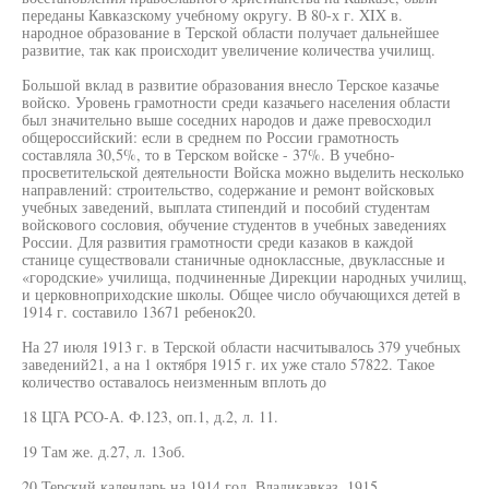
переданы Кавказскому учебному округу. В 80-х г. XIX в.
народное образование в Терской области получает дальнейшее
развитие, так как происходит увеличение количества училищ.
Большой вклад в развитие образования внесло Терское казачье
войско. Уровень грамотности среди казачьего населения области
был значительно выше соседних народов и даже превосходил
общероссийский: если в среднем по России грамотность
составляла 30,5%, то в Терском войске - 37%. В учебно-
просветительской деятельности Войска можно выделить несколько
направлений: строительство, содержание и ремонт войсковых
учебных заведений, выплата стипендий и пособий студентам
войскового сословия, обучение студентов в учебных заведениях
России. Для развития грамотности среди казаков в каждой
станице существовали станичные одноклассные, двуклассные и
«городские» училища, подчиненные Дирекции народных училищ,
и церковноприходские школы. Общее число обучающихся детей в
1914 г. составило 13671 ребенок20.
На 27 июля 1913 г. в Терской области насчитывалось 379 учебных
заведений21, а на 1 октября 1915 г. их уже стало 57822. Такое
количество оставалось неизменным вплоть до
18 ЦГА PCO-А. Ф.123, оп.1, д.2, л. 11.
19 Там же. д.27, л. 13об.
20 Терский календарь на 1914 год. Владикавказ, 1915.