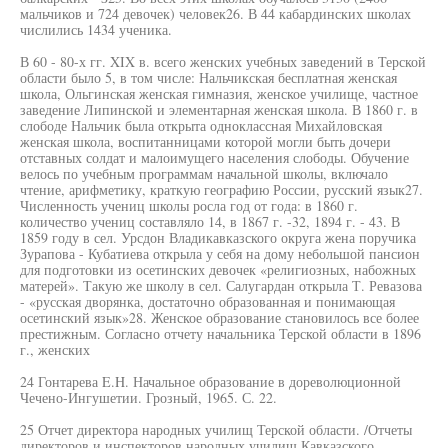
мальчиков и 724 девочек) человек26. В 44 кабардинских школах
числились 1434 ученика.
В 60 - 80-х гг. XIX в. всего женских учебных заведений в Терской
области было 5, в том числе: Нальчикская бесплатная женская
школа, Ольгинская женская гимназия, женское училище, частное
заведение Липинской и элементарная женская школа. В 1860 г. в
слободе Нальчик была открыта одноклассная Михайловская
женская школа, воспитанницами которой могли быть дочери
отставных солдат и малоимущего населения слободы. Обучение
велось по учебным программам начальной школы, включало
чтение, арифметику, краткую географию России, русский язык27.
Численность учениц школы росла год от года: в 1860 г.
количество учениц составляло 14, в 1867 г. -32, 1894 г. - 43. В
1859 году в сел. Урсдон Владикавказского округа жена поручика
Зурапова - Кубатиева открыла у себя на дому небольшой пансион
для подготовки из осетинских девочек «религиозных, набожных
матерей». Такую же школу в сел. Салугардан открыла Т. Ревазова
- «русская дворянка, достаточно образованная и понимающая
осетинский язык»28. Женское образование становилось все более
престижным. Согласно отчету начальника Терской области в 1896
г., женских
24 Гонтарева E.H. Начальное образование в дореволюционной
Чечено-Ингушетии. Грозный, 1965. С. 22.
25 Отчет директора народных училищ Терской области. /Отчеты
директоров и инспекторов народных училищ Кавказского