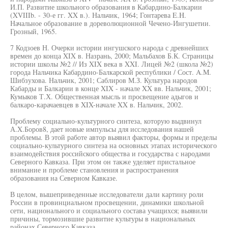
И.П. Развитие школьного образования в Кабардино-Балкарии
(XVIIIb. - 30-е гг. XX в.). Нальчик, 1964; Гонтарева E.H.
Начальное образование в дореволюционной Чечено-Ингушетии.
Грозный, 1965.
7 Кодзоев Н. Очерки истории ингушского народа с древнейших
времен до конца XIX в. Назрань, 2000; Мальбахов Б.К. Страницы
истории школы №2 // Из XIX века в XXI. Лицей №2 (школа №2)
города Нальчика Кабардино-Балкарской республики / Сост. A.M.
Шибзухова. Нальчик, 2001; Саблиров М.З. Культура народов
Кабарды и Балкарии в конце XIX - начале XX вв. Нальчик, 2001;
Кумыков Т.Х. Общественная мысль и просвещение адыгов и
балкаро-карачаевцев в XIX-начале XX в. Нальчик, 2002.
Проблему социально-культурного синтеза, которую выдвинул
А.X.Боров8, дает новые импульсы для исследования нашей
проблемы. В этой работе автор выявил факторы, формы и пределы
социально-культурного синтеза на основных этапах исторического
взаимодействия российского общества и государства с народами
Северного Кавказа. При этом он также уделяет пристальное
внимание и проблеме становления и распространения
образования на Северном Кавказе.
В целом, вышеприведенные исследователи дали картину роли
России в провинциальном просвещении, динамики школьной
сети, национального и социального состава учащихся; выявили
причины, тормозившие развитие культуры в национальных
районах Северного Кавказа.