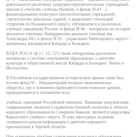
деятельности различных культурно-просветительных учреждений,
школах и учителях слободы Нальчик; в фонде И-43 - о
финансировании культурно-просветительных учреждений,
строительстве школьных зданий; о выделении стипендий
студентам из Нальчикского округа, обучавшимся в различных
учебных заведениях России; в фонде И-46 - материалы по истории
реального училища (Кабардинское реальное училище им.
Александра III); в фонде И-51 - управление Пятигорского округа -
материалы, касающиеся Кабарды и Балкарии.
В ЦГА РСО-А (ф.11, 12, 123) были обнаружены различные
материалы о системе становления образования, о деятелях
культуры и общественной мысли Кабарды и Балкарии, Чечни и
Ингушетии.
В Российском государственном историческом архиве нами был
изучен фонд 91 - Императорское вольное экономическое
общество, где в основном приводятся статистические данные,
проводившиеся в отношении всех
учебных заведений Российской империи. Важными документами,
содержащими сведения о правительственной политике в области
народного образования на Северном Кавказе, являются циркуляры
Кавказского учебного округа. В этих ежегодных изданиях
содержится ценная информация о деятелях народного
просвещения в Терской области.
При освещении проблем становления народного образования