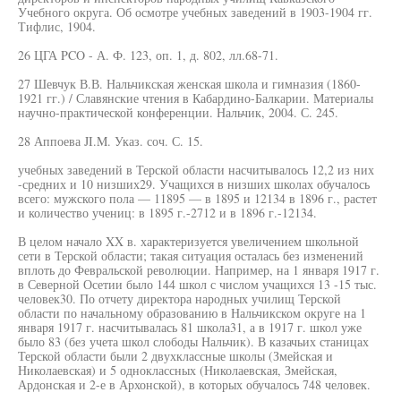
Учебного округа. Об осмотре учебных заведений в 1903-1904 гг.
Тифлис, 1904.
26 ЦГА PCO - А. Ф. 123, оп. 1, д. 802, лл.68-71.
27 Шевчук В.В. Нальчикская женская школа и гимназия (1860-
1921 гг.) / Славянские чтения в Кабардино-Балкарии. Материалы
научно-практической конференции. Нальчик, 2004. С. 245.
28 Аппоева JI.M. Указ. соч. С. 15.
учебных заведений в Терской области насчитывалось 12,2 из них
-средних и 10 низших29. Учащихся в низших школах обучалось
всего: мужского пола — 11895 — в 1895 и 12134 в 1896 г., растет
и количество учениц: в 1895 г.-2712 и в 1896 г.-12134.
В целом начало XX в. характеризуется увеличением школьной
сети в Терской области; такая ситуация осталась без изменений
вплоть до Февральской революции. Например, на 1 января 1917 г.
в Северной Осетии было 144 школ с числом учащихся 13 -15 тыс.
человек30. По отчету директора народных училищ Терской
области по начальному образованию в Нальчикском округе на 1
января 1917 г. насчитывалась 81 школа31, а в 1917 г. школ уже
было 83 (без учета школ слободы Нальчик). В казачьих станицах
Терской области были 2 двухклассные школы (Змейская и
Николаевская) и 5 одноклассных (Николаевская, Змейская,
Ардонская и 2-е в Архонской), в которых обучалось 748 человек.