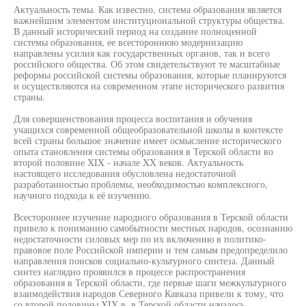
Актуальность темы. Как известно, система образования является
важнейшим элементом институциональной структуры общества.
В данный исторический период на создание полноценной
системы образования, ее всестороннюю модернизацию
направлены усилия как государственных органов, так и всего
российского общества. Об этом свидетельствуют те масштабные
реформы российской системы образования, которые планируются
и осуществляются на современном этапе исторического развития
страны.
Для совершенствования процесса воспитания и обучения
учащихся современной общеобразовательной школы в контексте
всей страны большое значение имеет осмысление исторического
опыта становления системы образования в Терской области во
второй половине XIX - начале XX веков. Актуальность
настоящего исследования обусловлена недостаточной
разработанностью проблемы, необходимостью комплексного,
научного подхода к её изучению.
Всестороннее изучение народного образования в Терской области
привело к пониманию самобытности местных народов, осознанию
недостаточности силовых мер по их включению в политико-
правовое поле Российской империи и тем самым предопределило
направления поисков социально-культурного синтеза. Данный
синтез наглядно проявился в процессе распространения
образования в Терской области, где первые шаги межкультурного
взаимодействия народов Северного Кавказа привели к тому, что
со второй половины XIX в. в Терской области началось