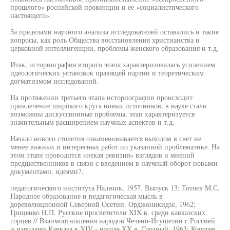
прошлого» российской провинции и ее «социалистического
настоящего».
За пределами научного анализа исследователей оставались и такие
вопросы, как роль Общества восстановления христианства и
церковной интеллигенции, проблемы женского образования и т.д.
Итак, историография второго этапа характеризовалась усилением
идеологических установок правящей партии и теоретическим
догматизмом исследований.
На протяжении третьего этапа историографии происходит
привлечение широкого круга новых источников, в науке стали
возможны дискуссионные проблемы, этап характеризуется
значительным расширением научных аспектов и т.д.
Начало нового столетия ознаменовывается выходом в свет не
менее важных и интересных работ по указанной проблематике. На
этом этапе проводится «некая ревизия» взглядов и мнений
предшественников в связи с введением в научный оборот новыми
документами, идеями7.
педагогического института Нальчик, 1957. Выпуск 13; Тотоев М.С.
Народное образование и педагогическая мысль в
дореволюционной Северной Осетии. Орджоникидзе, 1962;
Гриценко Н.П. Русские просветители XIX в. среди кавказских
горцев // Взаимоотношения народов Чечено-Игушетии с Россией
и народами Кавказа в XIV - начале XX в. Грозный, 1963; Копачев