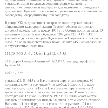
училищах могли вводиться дополнительные занятия по
гимнастике, ремеслам и мастерству для мальчиков и рукоделие -
для девочек. При некоторых школах организовывались занятия по
садоводству, огородничеству, пчеловодству.
В конце XIX в. движение за открытие министерских школ в
общественно-культурной жизни Терской области принимает
широкий размах. Так, к началу 1913 г. в Осетии насчитывались 63
начальные школы, в них обучалось 5208 детей23 .В 1914-1915
учебном году на территории Веденского и Назрановского округов
было 153 общеобразовательных школ. Из них 145 - одноклассные
и двухклассные начальные
22 ЦГА РСО-А. Ф.123, оп.1, д.802, л.5-35.
23 История Северо-Осетинской АССР / Ответ, ред. проф. С.К.
Бушуев М.,
1959. С. 329.
училища24. В 1915 г. в Нальчикском округе уже имелось 80
начальных школ, в том числе 7 - в слободе Нальчик. Но надо
иметь в виду, что в 1915 г. в Нальчикском округе имелись 2
трехкомплектные и 3 двухкомплектные школы. В отчетах они
проходят как 12 школ. В октябре 1915 г. в Нальчикском округе
имелось 87 комплектных начальных школ, в том числе в слободе
Нальчик - 11, в кабардинских селах - 44, в русских - 24 и в
балкарских - З25. Во всех этих школах обучалось 3130 (2406