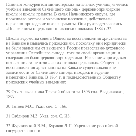
Главным конкурентом министерских начальных училищ являлись
учебные заведения Святейшего синода - церковноприходские
школы и школы грамоты. В селах Нальчикского округа, где
проживало русское и украинское население, действовали
церковно-приходские школы грамоты. Они руководствовались
«Положением о церковно-приходских школах» 1884 г.32
Школы ведомства совета Общества восстановления христианства
на Кавказе назывались приходскими, поскольку они юридически
не были зависимы от высшего в России православно-духовного
управления Святейшего синода, хотя по своей организации и
содержанию были церковноприходскими. Название «приходская
школа» ничем не отличало их от школ церковных. Общество
восстановления христианства на Кавказе существовало вне
зависимости от Святейшего синода, находясь в ведении
наместника Кавказа. В 1864 г. в подведомственных Обществу
приходских учебных заведениях
29 Отчет начальника Терской области за 1896 год. Владикавказ,
1897.
30 Тотоев М.С. Указ. соч. С. 166.
31 Саблиров М.З. Указ. соч. С. ИЗ.
32 Жураковский В.М., Кураков Л.П. Укрепление российской
государственности: