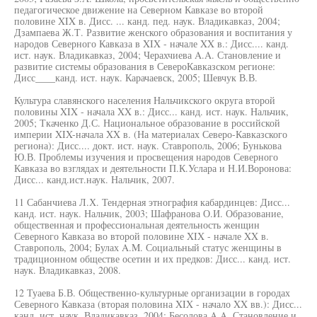
педагогическое движение на Северном Кавказе во второй
половине XIX в. Дисс. ... канд. пед. наук. Владикавказ, 2004;
Дзампаева Ж.Т. Развитие женского образования и воспитания у
народов Северного Кавказа в XIX - начале XX в.: Дисс.... канд.
ист. наук. Владикавказ, 2004; Черахчиева A.A. Становление и
развитие системы образования в СевероКавказском регионе:
Дисс____канд. ист. наук. Карачаевск, 2005; Шевчук В.В.
Культура славянского населения Нальчикского округа второй
половины XIX - начала XX в.: Дисс... канд. ист. наук. Нальчик,
2005; Ткаченко Д.С. Национальное образование в российской
империи XIX-начала XX в. (На материалах Северо-Кавказского
региона): Дисс.... докт. ист. наук. Ставрополь, 2006; Бунькова
Ю.В. Проблемы изучения и просвещения народов Северного
Кавказа во взглядах и деятельности П.К.Услара и Н.И.Воронова:
Дисс... канд.ист.наук. Нальчик, 2007.
11 Сабанчиева Л.Х. Тендерная этнография кабардинцев: Дисс...
канд. ист. наук. Нальчик, 2003; Шафранова О.И. Образование,
общественная и профессиональная деятельность женщин
Северного Кавказа во второй половине XIX - начале XX в.
Ставрополь, 2004; Булах A.M. Социальный статус женщины в
традиционном обществе осетин и их предков: Дисс... канд. ист.
наук. Владикавказ, 2008.
12 Туаева Б.В. Общественно-культурные организации в городах
Северного Кавказа (вторая половина XIX - начало XX вв.): Дисс...
канд. ист. наук. Владикавказ, 2004; Бесолова A.A. Становление и