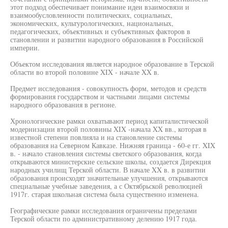
этот подход обеспечивает понимание идеи взаимосвязи и
взаимообусловленности политических, социальных,
экономических, культурологических, национальных,
педагогических, объективных и субъективных факторов в
становлении и развитии народного образования в Российской
империи.
Объектом исследования является народное образование в Терской
области во второй половине XIX - начале XX в.
Предмет исследования - совокупность форм, методов и средств
формирования государством и частными лицами системы
народного образования в регионе.
Хронологические рамки охватывают период капиталистической
модернизации второй половины XIX -начала XX вв., которая в
известной степени повлияла и на становление системы
образования на Северном Кавказе. Нижняя граница - 60-е гг. XIX
в. - начало становления системы светского образования, когда
открываются министерские сельские школы, создается Дирекция
народных училищ Терской области. В начале XX в. в развитии
образования происходят значительные улучшения, открываются
специальные учебные заведения, а с Октябрьской революцией
1917г. старая школьная система была существенно изменена.
Географические рамки исследования ограничены пределами
Терской области по административному делению 1917 года.