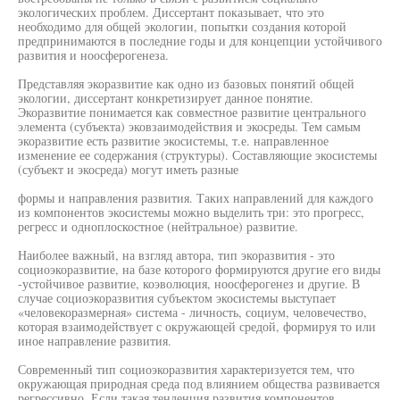
экологических проблем. Диссертант показывает, что это
необходимо для общей экологии, попытки создания которой
предпринимаются в последние годы и для концепции устойчивого
развития и ноосферогенеза.
Представляя экоразвитие как одно из базовых понятий общей
экологии, диссертант конкретизирует данное понятие.
Экоразвитие понимается как совместное развитие центрального
элемента (субъекта) эковзаимодействия и экосреды. Тем самым
экоразвитие есть развитие экосистемы, т.е. направленное
изменение ее содержания (структуры). Составляющие экосистемы
(субъект и экосреда) могут иметь разные
формы и направления развития. Таких направлений для каждого
из компонентов экосистемы можно выделить три: это прогресс,
регресс и одноплоскостное (нейтральное) развитие.
Наиболее важный, на взгляд автора, тип экоразвития - это
социоэкоразвитие, на базе которого формируются другие его виды
-устойчивое развитие, коэволюция, ноосферогенез и другие. В
случае социоэкоразвития субъектом экосистемы выступает
«человекоразмерная» система - личность, социум, человечество,
которая взаимодействует с окружающей средой, формируя то или
иное направление развития.
Современный тип социоэкоразвития характеризуется тем, что
окружающая природная среда под влиянием общества развивается
регрессивно. Если такая тенденция развития компонентов