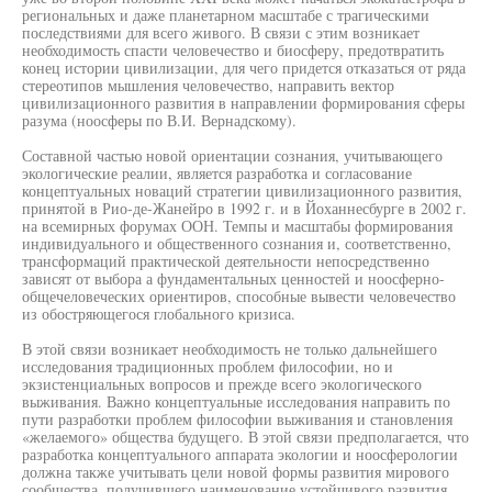
региональных и даже планетарном масштабе с трагическими
последствиями для всего живого. В связи с этим возникает
необходимость спасти человечество и биосферу, предотвратить
конец истории цивилизации, для чего придется отказаться от ряда
стереотипов мышления человечество, направить вектор
цивилизационного развития в направлении формирования сферы
разума (ноосферы по В.И. Вернадскому).
Составной частью новой ориентации сознания, учитывающего
экологические реалии, является разработка и согласование
концептуальных новаций стратегии цивилизационного развития,
принятой в Рио-де-Жанейро в 1992 г. и в Йоханнесбурге в 2002 г.
на всемирных форумах ООН. Темпы и масштабы формирования
индивидуального и общественного сознания и, соответственно,
трансформаций практической деятельности непосредственно
зависят от выбора а фундаментальных ценностей и ноосферно-
общечеловеческих ориентиров, способные вывести человечество
из обостряющегося глобального кризиса.
В этой связи возникает необходимость не только дальнейшего
исследования традиционных проблем философии, но и
экзистенциальных вопросов и прежде всего экологического
выживания. Важно концептуальные исследования направить по
пути разработки проблем философии выживания и становления
«желаемого» общества будущего. В этой связи предполагается, что
разработка концептуального аппарата экологии и ноосферологии
должна также учитывать цели новой формы развития мирового
сообщества, получившего наименование устойчивого развития.