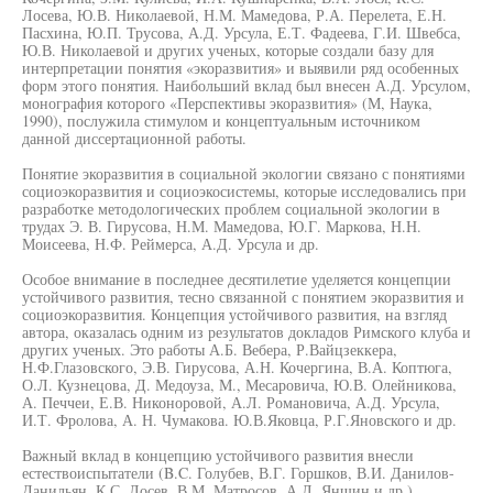
Лосева, Ю.В. Николаевой, Н.М. Мамедова, Р.А. Перелета, Е.Н.
Пасхина, Ю.П. Трусова, А.Д. Урсула, Е.Т. Фадеева, Г.И. Швебса,
Ю.В. Николаевой и других ученых, которые создали базу для
интерпретации понятия «экоразвития» и выявили ряд особенных
форм этого понятия. Наибольший вклад был внесен А.Д. Урсулом,
монография которого «Перспективы экоразвития» (М, Наука,
1990), послужила стимулом и концептуальным источником
данной диссертационной работы.
Понятие экоразвития в социальной экологии связано с понятиями
социоэкоразвития и социоэкосистемы, которые исследовались при
разработке методологических проблем социальной экологии в
трудах Э. В. Гирусова, Н.М. Мамедова, Ю.Г. Маркова, Н.Н.
Моисеева, Н.Ф. Реймерса, А.Д. Урсула и др.
Особое внимание в последнее десятилетие уделяется концепции
устойчивого развития, тесно связанной с понятием экоразвития и
социоэкоразвития. Концепция устойчивого развития, на взгляд
автора, оказалась одним из результатов докладов Римского клуба и
других ученых. Это работы А.Б. Вебера, Р.Вайцзеккера,
Н.Ф.Глазовского, Э.В. Гирусова, А.Н. Кочергина, В.А. Коптюга,
О.Л. Кузнецова, Д. Медоуза, М., Месаровича, Ю.В. Олейникова,
А. Печчеи, Е.В. Никоноровой, А.Л. Романовича, А.Д. Урсула,
И.Т. Фролова, А. Н. Чумакова. Ю.В.Яковца, Р.Г.Яновского и др.
Важный вклад в концепцию устойчивого развития внесли
естествоиспытатели (B.C. Голубев, В.Г. Горшков, В.И. Данилов-
Данильян, К.С. Лосев, В.М. Матросов, А.Л. Яншин и др.).