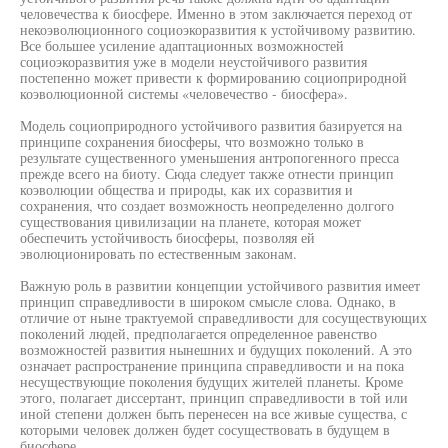
человечества к биосфере. Именно в этом заключается переход от
некоэволюционного социоэкоразвития к устойчивому развитию.
Все большее усиление адаптационных возможностей
социоэкоразвития уже в модели неустойчивого развития
постепенно может привести к формированию социоприродной
коэволюционной системы «человечество - биосфера».
Модель социоприродного устойчивого развития базируется на
принципе сохранения биосферы, что возможно только в
результате существенного уменьшения антропогенного пресса
прежде всего на биоту. Сюда следует также отнести принцип
коэволюции общества и природы, как их соразвития и
сохранения, что создает возможность неопределенно долгого
существования цивилизации на планете, которая может
обеспечить устойчивость биосферы, позволяя ей
эволюционировать по естественным законам.
Важную роль в развитии концепции устойчивого развития имеет
принцип справедливости в широком смысле слова. Однако, в
отличие от ныне трактуемой справедливости для сосуществующих
поколений людей, предполагается определенное равенство
возможностей развития нынешних и будущих поколений. А это
означает распространение принципа справедливости и на пока
несуществующие поколения будущих жителей планеты. Кроме
этого, полагает диссертант, принцип справедливости в той или
иной степени должен быть перенесен на все живые существа, с
которыми человек должен будет сосуществовать в будущем в
биосфере.