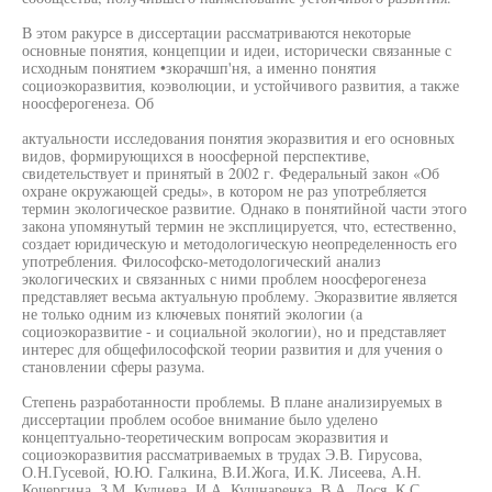
В этом ракурсе в диссертации рассматриваются некоторые
основные понятия, концепции и идеи, исторически связанные с
исходным понятием •зкорачшп'ня, а именно понятия
социоэкоразвития, коэволюции, и устойчивого развития, а также
ноосферогенеза. Об
актуальности исследования понятия экоразвития и его основных
видов, формирующихся в ноосферной перспективе,
свидетельствует и принятый в 2002 г. Федеральный закон «Об
охране окружающей среды», в котором не раз употребляется
термин экологическое развитие. Однако в понятийной части этого
закона упомянутый термин не эксплицируется, что, естественно,
создает юридическую и методологическую неопределенность его
употребления. Философско-методологический анализ
экологических и связанных с ними проблем ноосферогенеза
представляет весьма актуальную проблему. Экоразвитие является
не только одним из ключевых понятий экологии (а
социоэкоразвитие - и социальной экологии), но и представляет
интерес для общефилософской теории развития и для учения о
становлении сферы разума.
Степень разработанности проблемы. В плане анализируемых в
диссертации проблем особое внимание было уделено
концептуально-теоретическим вопросам экоразвития и
социоэкоразвития рассматриваемых в трудах Э.В. Гирусова,
О.Н.Гусевой, Ю.Ю. Галкина, В.И.Жога, И.К. Лисеева, А.Н.
Кочергина, З.М. Кулиева, И.А. Кушнаренка, В.А. Лося, К.С.