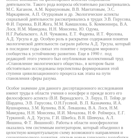
деятельности. Такого рода вопросы обстоятельно рассматривались
М.С. Каганом, A.M. Коршуновым, В.В. Мантатовым, Э.С.
Маркаряном, А.П. Огурцовым и др. Экологические аспекты
социальной деятельности рассматривались в трудах Э.В. Гирусова,
Ф.И. Гиренка, В.И.Жога, М.М. Камшилова, Б. Коммоннера, В.А.
Лося, Н.М. Мамедова, Н.Н. Моисеева, Ю. Одума,
Н.Г.Рыбальского, А.Н. Чумакова, Е.Т. Фадеева, И.Т. Фролова,
А.Д. Урсула и др. Особую роль в раскрытии содержания понятия
экологической деятельности сыграли работы А.Д. Урсула, который
в последние годы связал это понятие с переходом мирового
сообщества к устойчивому развитию. Еще в 1990 г. под
редакцией этого ученого был опубликован коллективный труд
«Становление экологического общества», в котором были
обстоятельно исследованы перспективы формирования этой
ступени цивилизационного процесса как этапа на пути
становления сферы разума.
Особое значение для данного диссертационного исследования
имеют труды в области учения о ноосфере и прежде всего его
философского аспекта (В.И. Вернадского, Э. Леруа, П. Тейяр де
Шардена, Э.В. Гирусова, О.Н.Гусевой, В..П. Казначеева, И.А.
Кушнаренка, З.М. Кулиева, В.К. Левашова, В.А. Лося, Н.М.
Мамедова, Н.Н. Моисеева, И.И. Мочалова, Н.Ф. Реймерса, Е.Г.
Туркиной, А.Д. Урсула, Г.И. Швебса, В.Я. Шевчука, А.Л.
Яншина, Ф.Т. Яншиной). Работы в области ноосферологии
оказались тем системным интегратором, который объединил в
целостную концептуальную схему возможного направления и
социоприродного развития, открыв новые горизонты разработки