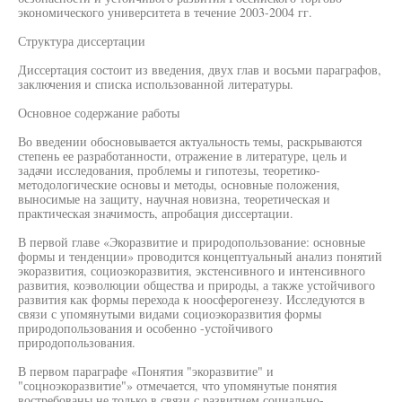
экономического университета в течение 2003-2004 гг.
Структура диссертации
Диссертация состоит из введения, двух глав и восьми параграфов,
заключения и списка использованной литературы.
Основное содержание работы
Во введении обосновывается актуальность темы, раскрываются
степень ее разработанности, отражение в литературе, цель и
задачи исследования, проблемы и гипотезы, теоретико-
методологические основы и методы, основные положения,
выносимые на защиту, научная новизна, теоретическая и
практическая значимость, апробация диссертации.
В первой главе «Экоразвитие и природопользование: основные
формы и тенденции» проводится концептуальный анализ понятий
экоразвития, социоэкоразвития, экстенсивного и интенсивного
развития, коэволюции общества и природы, а также устойчивого
развития как формы перехода к ноосферогенезу. Исследуются в
связи с упомянутыми видами социоэкоразвития формы
природопользования и особенно -устойчивого
природопользования.
В первом параграфе «Понятия "экоразвитие" и
"соцноэкоразвитие"» отмечается, что упомянутые понятия
востребованы не только в связи с развитием социально-