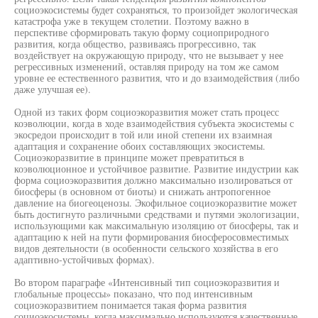
социоэкосистемы будет сохраняться, то произойдет экологическая
катастрофа уже в текущем столетии. Поэтому важно в
перспективе сформировать такую форму социоприродного
развития, когда общество, развиваясь прогрессивно, так
воздействует на окружающую природу, что не вызывает у нее
регрессивных изменений, оставляя природу на том же самом
уровне ее естественного развития, что и до взаимодействия (либо
даже улучшая ее).
Одной из таких форм социоэкоразвития может стать процесс
коэволюции, когда в ходе взаимодействия субъекта экосистемы с
экосредои происходит в той или иной степени их взаимная
адаптация и сохранение обоих составляющих экосистемы.
Социоэкоразвитие в принципе может превратиться в
коэволюционное и устойчивое развитие. Развитие индустрии как
форма социоэкоразвития должно максимально изолироваться от
биосферы (в основном от биоты) и снижать антропогенное
давление на биогеоценозы. Экофильное социоэкоразвитие может
быть достигнуто различными средствами и путями экологизации,
использующими как максимальную изоляцию от биосферы, так и
адаптацию к ней на пути формирования биосферосовместимых
видов деятельности (в особенности сельского хозяйства в его
адаптивно-устойчивых формах).
Во втором параграфе «Интенсивный тип социоэкоразвития и
глобальные процессы» показано, что под интенсивным
социоэкоразвитием понимается такая форма развития
социоэкосистемы, когда максимально используются качественные