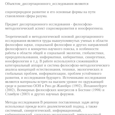
Объектом_диссертационного_исследования являются
социоприродное развитие и его основные формы на пути
становления сферы разума.
Предмет диссертационного исследования - философско-
методологический аспект социоэкоразвития и ноосферогенеза.
Теоретической и методологической основой диссертационного
исследования являются труды вышеупомянутых ученых в области
философии науки, социальной философии и других направлений
философского и конкретно-научного поиска, в особенности
работы в области общей и социальной экологии, глобалистики,
природопользования, информатики, кибернетики, синергетики,
ноосферологии и т.д. В работе используются сложившийся
категориальный аппарат и система философско-методологического
анализа концепций естествознания, техники, экологических и
глобальных проблем, информатизации, проблем устойчивого
развития, и исследования будущего. Источниками исследования
являются материалы встреч на высшем уровне по окружающей
среде и развитию ООН в Рио-де-Жанейро (1992), Йоханнесбурге
(2002), Всемирных философских конгрессов в Бостоне (1998) и
Стамбуле (2003) и других научных форумов.
Методы исследования В решении поставленных задач автор
использовал прежде всего диалектический подход, а также
системный, синергегпческий, информационный,
кибернетический, социально-экологический, деятельностный,