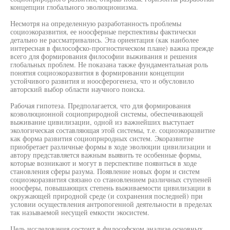
концепции глобального эволюционизма.
Несмотря на определенную разработанность проблемы
социоэкоразвития, ее ноосферные перспективы фактически
детально не рассматривались. Эта ориентация (как наиболее
интересная в философско-прогностическом плане) важна прежде
всего для формирования философии выживания и решения
глобальных проблем. Не показана также фундаментальная роль
понятия социоэкоразвития в формировании концепции
устойчивого развития и ноосферогенеза, что и обусловило
авторский выбор области научного поиска.
Рабочая гипотеза. Предполагается, что для формирования
коэволюционной социоприродной системы, обеспечивающей
выживание цивилизации, одной из важнейших выступает
экологическая составляющая этой системы, т.е. социоэкоразвитие
как форма развития социопрнродных систем. Экоразвитие
приобретает различные формы в ходе эволюции цивилизации и
автору представляется важным выявить те особенные формы,
которые возникают и могут в перспективе появиться в ходе
становления сферы разума. Появление новых форм и систем
социоэкоразвития связано со становлением различных ступеней
ноосферы, повышающих степень выживаемости цивилизации в
окружающей природной среде (и сохранения последней) при
условии осуществления антропогенной деятельности в пределах
так называемой несущей емкости экосистем.
Цель исследования состоит в философском анализе основных