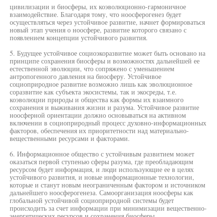
цивилизации и биосферы, их коэволюционно-гармоничное
взаимодействие. Благодаря тому, что ноосферогенез будет
осуществляться через устойчивое развитие, начнет формироваться
новый этап учения о ноосфере, развитие которого связано с
появлением концепции устойчивого развития.
5. Будущее устойчивое социоэкоразвитие может быть основано на
принципе сохранения биосферы и возможностях дальнейшей ее
естественной эволюции, что сопряжено с уменьшением
антропогенного давления на биосферу. Устойчивое
социоприродное развитие возможно лишь как эволюционное
соразвитие как субъекта экосистемы, так и экосреды, т.е.
коэволюции природы и общества как формы их взаимного
сохранения и выживания жизни и разума. Устойчивое развитие
ноосферной ориентации должно основываться на активном
включении в социоприродный процесс духовно-информационных
факторов, обеспечения их приоритетности над материально-
вещественными ресурсами и факторами.
6. Информационное общество с устойчивым развитием может
оказаться первой ступенью сферы разума, где преобладающим
ресурсом будет информация, и люди использующие ее в целях
устойчивого развития, и новые информационные технологии,
которые и станут новым неограниченным фактором и источником
дальнейшего ноосферогенеза. Самоорганизация ноосферы как
глобальной устойчивой социоприродной системы будет
происходить за счет информации при минимизации вещественно-
энергетических ресурсов и сохранения биосферы.