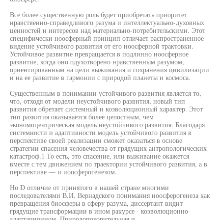
Все более существенную роль будет приобретать приоритет
нравственно-справедливого разума и интеллектуально-духовных
ценностей и интересов над материально-потребительскими. Этот
специфически ноосферный принцип отличает распространенное
видение устойчивого развития от его ноосферной трактовки.
Устойчивое развитие превращается в подлинно ноосферное
развитие, когда оно одухотворено нравственным разумом,
ориентированным на цели выживания и сохранения цивилизации
и на ее развитие в гармонии с природой планеты и космоса.
Существенным в понимании устойчивого развития является то,
что, отходя от модели неустойчивого развития, новый тип
развития обретает системный и коэволюционный характер. Этот
тип развития оказывается более целостным, чем
экономоцентрическая модель неустойчивого развития. Благодаря
системности и адаптивности модель устойчивого развития в
перспективе своей реализации сможет оказаться в основе
стратегии спасения человечества от грядущих антропологических
катастроф.1 То есть, это спасение, или выживание окажется
вместе с тем движением по траектории устойчивого развития, а в
перспективе — и иоосферогенезом.
Но D отличие от принятого в нашей стране многими
последователями В.И. Вернадского понимания ноосферогенеза как
превращения биосферы в сферу разума, диссертант видит
грядущие трансформации в ином ракурсе - коэволюционно-
адаптационном. Природопокорительная и