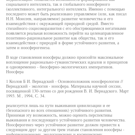
социального интеллекта, так и глобального ноосферного
(коллективного, интегрального) интеллекта. Именно с помощью
последнего может быть реализовано управляемое (или, как писал
Н.Н. Моисеев, направляемое) развитие человечества и его
взаимодействия с окружающей природной средой. Вместо
стихийного социоэкоразвития с его обостряющимися негативами
появляется реальная возможность перейти на целенаправленное
позитивно-рациональное развитие как общества, так и его
взаимодействия с природой в форме устойчивого развития, а
затем и ноосферогенеза.
В ходе становления ноосферы должно произойти максимальное
воплощение рационально-гуманистических идеалов и принципов
и одновременно - биосферно-экологических императивов.
Ноосфера
1 Козлов Б И. Вернадский - Основоположник ноосферологии //
Вернадский - экология - ноосфера. Материалы научной сессии,
посвященной 130-летию со дня рождения В. И. Вернадского. Март
1993. М , 1994, С. 34.
реализуется лишь на пути выживания цивилизации и ее
(безопасного во всех отношениях) устойчивого развития.
Принимая эту возможность, можно оценить перспективы
выживания и последующего устойчивого развития человечества.
Ноосферогенез через устойчивое развитие должен привести к
следующим друг за другом трем этапам становления ноосферы -
информационному, экологическому и космическому