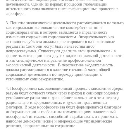
деятельности. Одним из первых процессов глобализации
интенсивного типа являются интенсификационные процессы в
агросфере.
3. Понятие экологической деятельности рассматривается не только
как социальная экспликация эковзаимодействия, но и
социоэкоразвития, в котором выявляется направленность
изменения содержания социоэкосистем. Экодеятельность как
активность субъекта должна ориентироваться на позитивные
результаты (хотя они могут быть неизвестны либо
непредсказуемы). Существуют два типа этой деятельности - в
форме экологизации всех других видов социальной деятельности
и как специфическое направление профессиональной
экологической деятельности. В перспективе экодеятельность
должна рассматриваться в качестве составной части общей
социальной деятельности по переходу цивилизации к
устойчивому социоэкоразвитию.
4. Ноосферогенез как эволюционный процесс становления сферы
разума будет осуществляться через переход к социоприродному
устойчивому развитию и дальнейшее включение в этот переход
рационально-информационных и духовно-нравственных
факторов. В ходе ноосферогенеза будет формироваться благодаря
информатизации и глобальным коммуникациям планетарный
ноосферный интеллект, способный вырабатывать и принимать
наиболее демократические и опережающие управленческие
решения, направленные на сохранение