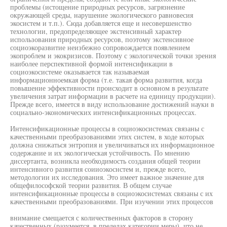
проблемы (истощение природных ресурсов, загрязнение
окружающей среды, нарушение экологического равновесия
экосистем и т.п.). Сюда добавляется еще и несовершенство
технологии, предопределяющее экстенсивный характер
использования природных ресурсов, поэтому экстенсивное
социоэкоразвитие неизбежно сопровождается появлением
экопроблем и экокризисов. Поэтому с экологической точки зрения
наиболее перспективной формой интенсификации в
социоэкосистеме оказывается так называемая
информационноемкая форма (т.е. такая форма развития, когда
повышение эффективности происходит в основном в результате
увеличения затрат информации в расчете на единицу продукции).
Прежде всего, имеется в виду использование достижений науки в
социально-экономических интенсификационных процессах.
Интенсификационные процессы в социоэкосистемах связаны с
качественными преобразованиями этих систем, в ходе которых
должна снижаться энтропия и увеличиваться их информационное
содержание и их экологическая устойчивость. По мнению
диссертанта, возникла необходимость создания общей теории
интенсивного развития соииоэкоснстем и, прежде всего,
методологии их исследования. Это имеет важное значение для
общефилософской теории развития. В общем случае
интенсификационные процессы в социоэкосистемах связаны с их
качественными преобразованиями. При изучении этих процессов
внимание смещается с количественных факторов в сторону
качественных (разумеется, в пределах категории меры), что не