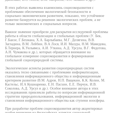
В этих работах выявлена взаимосвязь социоэкоразвития с
проблемами обеспечения экологической безопасности и
социально-экономическим развитием, показано, что устойчивое
развитие базируется на решении экологических проблем, а не
только экономических и социальных вопросов.
Важное значение приобрели для раскрытия исследуемой проблемы
работы в области глобализации и глобальных проблем (У. Бек,
Г.Банзе, Г.Бехмана, Х.А. Барлыбаева, М.Г. Делягина, В.В.
Загладина, В.М. Лейбин, В.А Лося, И.И. Мазура, Н.М. Мамедова,
Б.Тернера, К.Уильямса, А.И. Уткина, А.Д. Урсула, В.Г. Федотова,
А.Н. Чумакова и др.), которых обращается внимание на
глобальное измерение социоэкоразвития и формирование
глобальной социоприродной системы.
Экологические аспекты развития социоприродных систем
оказались тесно связанными с проблемами информатизации,
становления информационного общества и информационным
критерием развития (В.М. Адров, Н.П. Ващекин, К.К. Колин, М.
Кастельс, И.А Кушнаренко, Е.Н. Пасхин, Е.Е. Перчук, И.В.
Соколова, А.Д. Урсул и др.). Особое внимание автора в этих
исследованиях привлекли работы по вопросам информационной
стратегии природопользования, информационной экологии и
становления информационного общества как ступени ноосферы.
При разработке проблем социоэкоразвития автор акцентировал
особое внимание на философских аспектах социальной