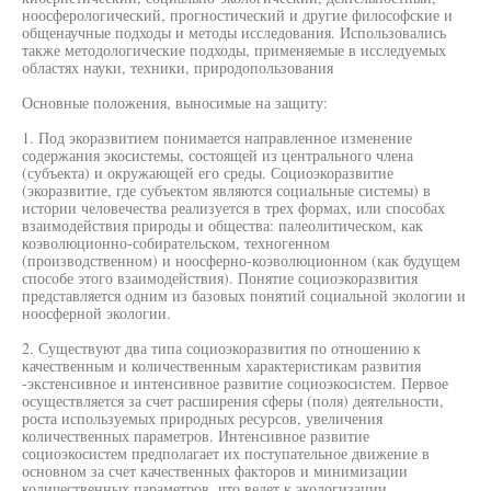
ноосферологический, прогностический и другие философские и
общенаучные подходы и методы исследования. Использовались
также методологические подходы, применяемые в исследуемых
областях науки, техники, природопользования
Основные положения, выносимые на защиту:
1. Под экоразвитием понимается направленное изменение
содержания экосистемы, состоящей из центрального члена
(субъекта) и окружающей его среды. Социоэкоразвитие
(экоразвитие, где субъектом являются социальные системы) в
истории человечества реализуется в трех формах, или способах
взаимодействия природы и общества: палеолитическом, как
коэволюционно-собирательском, техногенном
(производственном) и ноосферно-коэволюционном (как будущем
способе этого взаимодействия). Понятие социоэкоразвития
представляется одним из базовых понятий социальной экологии и
ноосферной экологии.
2. Существуют два типа социоэкоразвития по отношению к
качественным и количественным характеристикам развития
-экстенсивное и интенсивное развитие социоэкосистем. Первое
осуществляется за счет расширения сферы (поля) деятельности,
роста используемых природных ресурсов, увеличения
количественных параметров. Интенсивное развитие
социоэкосистем предполагает их поступательное движение в
основном за счет качественных факторов и минимизации
количественных параметров, что ведет к экологизации