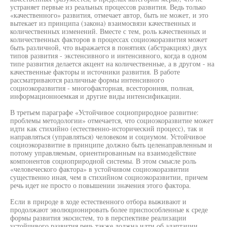
устраняет первые из реальных процессов развития. Ведь только
«качественного» развития, отмечает автор, быть не может, и это
вытекает из принципа (закона) взаимосвязи качественных и
количественных изменений. Вместе с тем, роль качественных и
количественных факторов в процессах социоэкоразвития может
быть различной, что выражается в понятиях (абстракциях) двух
типов развития - экстенсивного и интенсивного, когда в одном
типе развития делается акцент на количественные, а в другом - на
качественные факторы и источники развития. В работе
рассматриваются различные формы интенсивного
социоэкоразвития - многофакторная, всесторонняя, полная,
информационноемкая и другие виды интенсификации.
В третьем параграфе «Устойчивое социоприродное развитие:
проблемы методологии» отмечается, что социоэкоразвитие может
идти как стихийно (естественно-исторический процесс), так и
направляться (управляться) человеком и социумом. Устойчивое
социоэкоразвитие в принципе должно быть целенаправленным и
потому управляемым, ориентированным на взаимодействие
компонентов социоприродной системы. В этом смысле роль
«человеческого фактора» в устойчивом социоэкоразвитии
существенно иная, чем в стихийном социоэкоразвитии, причем
речь идет не просто о повышении значения этого фактора.
Если в природе в ходе естественного отбора выживают и
продолжают эволюционировать более приспособленные к среде
формы развития экосистем, то в перспективе реализации
устойчивого развития речь также должна идти об адаптации