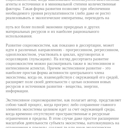
агенты и источники и в минимальной степени количественные
факторы. Такая форма развития позволяет при обеспечении
необходимого уровня результативности (либо даже ее росте)
реализовывать и экологические императивы, переходить на
путь все более полной экономии природных и других
материальных ресурсов и их наиболее рационального
использования.
Развитие социоэкосистем, как показано в диссертации, может
идти в различных направлениях - прогрессивном, регрессивном,
одноплоскостном, участвовать в циклах, круговоротах и
осцилляциях (пульсациях). На взгляд диссертанта развитие
социоэкосистем можно рассматривать также в экстенсивном и
интенсивном аспектах. Причем экстенсивное развитие - это
наиболее простая форма активности центрального члена
экосистемы, когда он, взаимодействуя с окружающей его средой,
расширяет поле своей деятельности с целью освоения новых
ресурсов и источников развития - вещества, энергии,
информации.
Экстенсивное социоэкоразвитие, как полагает автор, представляет
собою такой процесс, когда прогресс либо сохранение главного
элемента экосистемы целиком идет за счет окружающей среды,
когда временно отсутствуют пространственные и ресурсные
ограничения и пределы. В этом случае даже простое расширение
масштабов деятельности субъекта экосистемы, натолкнувшись на
ограничения и пределы, создают те или иные экологические