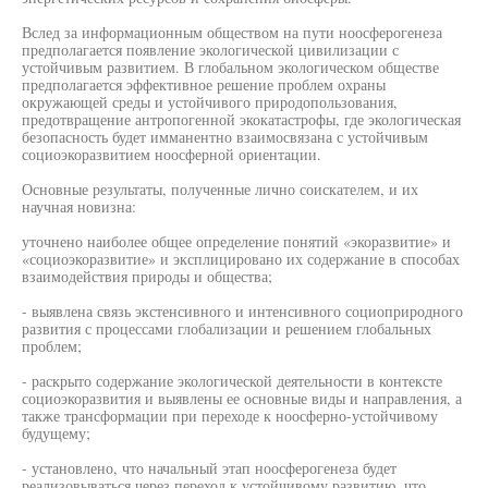
Вслед за информационным обществом на пути ноосферогенеза
предполагается появление экологической цивилизации с
устойчивым развитием. В глобальном экологическом обществе
предполагается эффективное решение проблем охраны
окружающей среды и устойчивого природопользования,
предотвращение антропогенной экокатастрофы, где экологическая
безопасность будет имманентно взаимосвязана с устойчивым
социоэкоразвитием ноосферной ориентации.
Основные результаты, полученные лично соискателем, и их
научная новизна:
уточнено наиболее общее определение понятий «экоразвитие» и
«социоэкоразвитие» и эксплицировано их содержание в способах
взаимодействия природы и общества;
- выявлена связь экстенсивного и интенсивного социоприродного
развития с процессами глобализации и решением глобальных
проблем;
- раскрыто содержание экологической деятельности в контексте
социоэкоразвития и выявлены ее основные виды и направления, а
также трансформации при переходе к ноосферно-устойчивому
будущему;
- установлено, что начальный этап ноосферогенеза будет
реализовываться через переход к устойчивому развитию, что