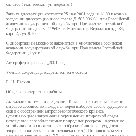
сплавов (технический университет)
Защита диссертации состоится 25 мая 2004 года, в 16.00 часов на
заседании диссертационного совета Д-502.006.06. при Российской
академии государственной службы при Президенте Российской
Федерации по адресу: 119606, г. Москва, пр. Вернадского, д.84,
корп.2, ауд.3016
С диссертацией можно ознакомиться в библиотеке Российской
академии государственной службы при Президенте Российской
Федерации (1 уч.к.).
Автореферат разослан_2004 года
Ученый секретарь диссертационного совета
Е. Н. Пасхин
Общая характеристика работы
Актуальность темы исследования В начале третьего тысячелетия
мировое сообщество находится перед выбором своего будущего в
связи с обострением антропоэкологического кризиса
(усиливающееся загрязнение окружающей природной среды,
истощение невозобновляемых природных ресурсов, нарушение
устойчивости и снижение разнообразия биосферы, ухудшение
здоровья и качества жизни человека и т.д.). По прогнозам ученых
уже во второй половине XXI века может начаться экокатастрофа в