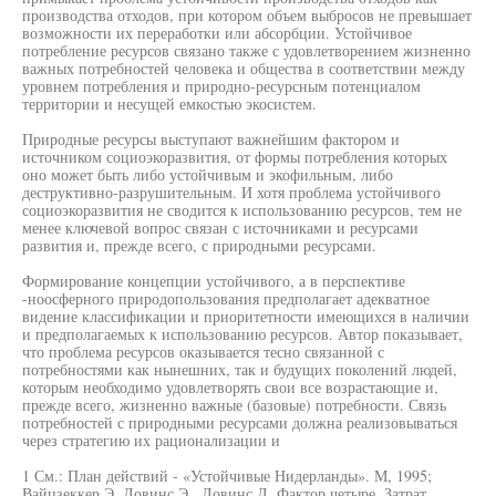
производства отходов, при котором объем выбросов не превышает
возможности их переработки или абсорбции. Устойчивое
потребление ресурсов связано также с удовлетворением жизненно
важных потребностей человека и общества в соответствии между
уровнем потребления и природно-ресурсным потенциалом
территории и несущей емкостью экосистем.
Природные ресурсы выступают важнейшим фактором и
источником социоэкоразвития, от формы потребления которых
оно может быть либо устойчивым и экофильным, либо
деструктивно-разрушительным. И хотя проблема устойчивого
социоэкоразвития не сводится к использованию ресурсов, тем не
менее ключевой вопрос связан с источниками и ресурсами
развития и, прежде всего, с природными ресурсами.
Формирование концепции устойчивого, а в перспективе
-ноосферного природопользования предполагает адекватное
видение классификации и приоритетности имеющихся в наличии
и предполагаемых к использованию ресурсов. Автор показывает,
что проблема ресурсов оказывается тесно связанной с
потребностями как нынешних, так и будущих поколений людей,
которым необходимо удовлетворять свои все возрастающие и,
прежде всего, жизненно важные (базовые) потребности. Связь
потребностей с природными ресурсами должна реализовываться
через стратегию их рационализации и
1 См.: План действий - «Устойчивые Нидерланды». М, 1995;
Вайцзеккер Э, Ловинс Э., Ловинс Л. Фактор четыре. Затрат