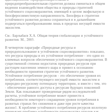
природопреобразовательная стратегия должна смениться в общем
видении взаимодействия общества и природы стратегией
устойчивого социоэкоразвития, имеющей в целом экофильную и
биосферосовместимую направленность. Биосфера в стратегии
устойчивого развития должна сохраниться и в дальнейшем
подвергаться преобразованиям лишь в пределах несущей емкости
экосистем.
См.: Барлыбасв Х.А. Общая теория глобализации и устойчивого
развития. М., 2003.
В четвертом параграфе «Природные ресурсы и
природопользование в устойчивом социоэкоразвитии» показано,
что ресурсы природы и их устойчивое потребление - это одни из
ключевых вопросов обеспечения устойчивого социоэкоразвития. В
существенной степени недостаток природных ресурсов при
растущем населении земного шара и привел к осознанию
необходимости принятия стратегии устойчивого развития.
Устойчивое потребление ресурсов - это обеспечение уровня их
потребления, соответствующего несущей емкости экосистем и
природно-ресурсному потенциалу территории, и вместе с тем, это
- обеспечение равного доступа к ресурсам будущих поколений
Земли. Как показывают проведенные рядом исследователей
расчеты, устойчивое потребление может привести к
необходимости некоторого сокращения уровня потребления в
развитых странах без снижения и даже при росте качества
жизни1. К проблеме устойчивого потребления ресурсов вплотную
примыкает проблема устойчивости производства отходов как