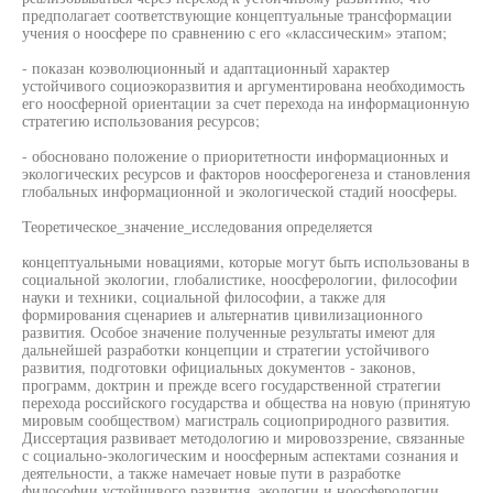
предполагает соответствующие концептуальные трансформации
учения о ноосфере по сравнению с его «классическим» этапом;
- показан коэволюционный и адаптационный характер
устойчивого социоэкоразвития и аргументирована необходимость
его ноосферной ориентации за счет перехода на информационную
стратегию использования ресурсов;
- обосновано положение о приоритетности информационных и
экологических ресурсов и факторов ноосферогенеза и становления
глобальных информационной и экологической стадий ноосферы.
Теоретическое_значение_исследования определяется
концептуальными новациями, которые могут быть использованы в
социальной экологии, глобалистике, ноосферологии, философии
науки и техники, социальной философии, а также для
формирования сценариев и альтернатив цивилизационного
развития. Особое значение полученные результаты имеют для
дальнейшей разработки концепции и стратегии устойчивого
развития, подготовки официальных документов - законов,
программ, доктрин и прежде всего государственной стратегии
перехода российского государства и общества на новую (принятую
мировым сообществом) магистраль социоприродного развития.
Диссертация развивает методологию и мировоззрение, связанные
с социально-экологическим и ноосферным аспектами сознания и
деятельности, а также намечает новые пути в разработке
философии устойчивого развития, экологии и ноосферологии.