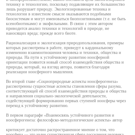
технику и технологию, поскольку подавляющее их большинство
лишь разрушает природу. Экологизированные техника и
технологии в известном смысле оказываются подобными
биосистемам и могут именоваться бнопозитивными (т.е. не быть
ксенобиотиками) и экофильными. В связи с этим автором
приводится анализ техники и технологий в природе, не
наносящих вреда; прежде всего биоте.
Рационализация и экологизация природопользования, примеры
которых рассмотрены в работе, приведут к кардинальному
изменению взаимоотношения человека и техники, общества и
природы. На пути к устойчивому развитию ноосферной
ориентации появится новый способ взаимодействия общества и
природы, который, на взгляд автора, появится благодаря
реализации ноосферного мышления.
Во второй главе «Социопрнродные аспекты ноосферогенеза»
рассмотренны сущностные аспекты становления сферы разума,
соответствующей ей способ взаимодействия природы и общества
и направления социально-экологической деятельности,
содействующей формированию первых ступеней ноосферы через
переход к устойчивому развитию.
В первом параграфе «Взаимосвязь устойчивого развития и
ноосферогенеза: философско-методологические аспекты» автор
критикует достаточно распространенное мнение о том, что
ноосфера — это ныне существующая сфера расселения человека