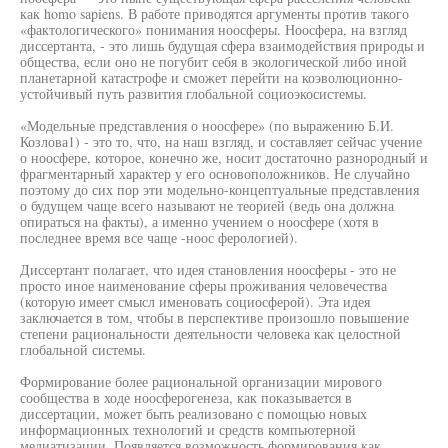
как homo sapiens. В работе приводятся аргументы против такого
«фактологического» понимания ноосферы. Ноосфера, на взгляд
диссертанта, - это лишь будущая сфера взаимодействия природы и
общества, если оно не погубит себя в экологической либо иной
планетарной катастрофе и сможет перейти на коэволюционно-
устойчивый путь развития глобальной социоэкосистемы.
«Модельные представления о ноосфере» (по выражению Б.И.
Козлова1) - это то, что, на наш взгляд, и составляет сейчас учение
о ноосфере, которое, конечно же, носит достаточно разнородный и
фрагментарный характер у его основоположников. Не случайно
поэтому до сих пор эти модельно-концептуальные представления
о будущем чаще всего называют не теорией (ведь она должна
опираться на факты), а именно учением о ноосфере (хотя в
последнее время все чаще -ноос ферологией).
Диссертант полагает, что идея становления ноосферы - это не
просто иное наименование сферы проживания человечества
(которую имеет смысл именовать социосферой). Эта идея
заключается в том, чтобы в перспективе произошло повышение
степени рациональности деятельности человека как целостной
глобальной системы.
Формирование более рациональной организации мирового
сообщества в ходе ноосферогенеза, как показывается в
диссертации, может быть реализовано с помощью новых
информационных технологий и средств компьютерной
медиатизации. Появляется возможность формирования как