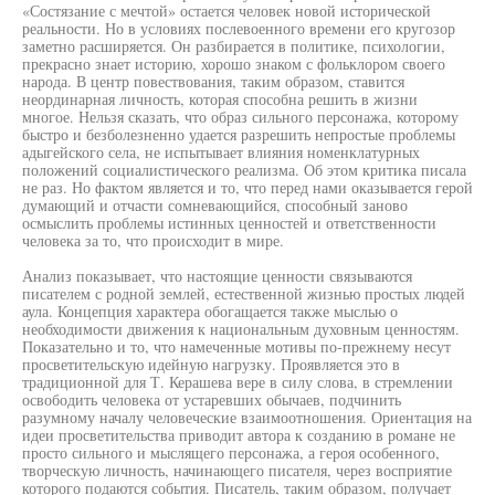
«Состязание с мечтой» остается человек новой исторической
реальности. Но в условиях послевоенного времени его кругозор
заметно расширяется. Он разбирается в политике, психологии,
прекрасно знает историю, хорошо знаком с фольклором своего
народа. В центр повествования, таким образом, ставится
неординарная личность, которая способна решить в жизни
многое. Нельзя сказать, что образ сильного персонажа, которому
быстро и безболезненно удается разрешить непростые проблемы
адыгейского села, не испытывает влияния номенклатурных
положений социалистического реализма. Об этом критика писала
не раз. Но фактом является и то, что перед нами оказывается герой
думающий и отчасти сомневающийся, способный заново
осмыслить проблемы истинных ценностей и ответственности
человека за то, что происходит в мире.
Анализ показывает, что настоящие ценности связываются
писателем с родной землей, естественной жизнью простых людей
аула. Концепция характера обогащается также мыслью о
необходимости движения к национальным духовным ценностям.
Показательно и то, что намеченные мотивы по-прежнему несут
просветительскую идейную нагрузку. Проявляется это в
традиционной для Т. Керашева вере в силу слова, в стремлении
освободить человека от устаревших обычаев, подчинить
разумному началу человеческие взаимоотношения. Ориентация на
идеи просветительства приводит автора к созданию в романе не
просто сильного и мыслящего персонажа, а героя особенного,
творческую личность, начинающего писателя, через восприятие
которого подаются события. Писатель, таким образом, получает