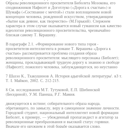
Образы революционного просветителя Биболета Мозокова, его
сподвижников Нафисет и Доготлуко («Дорога к счастью») и
Шумафа («Состязание с мечтой») стали воплощением новой
концепции человека, рожденной искусством, утверждающим
«бытие как деяние, как творчество» (М.Горький). Стержнем
характера в этом случае оказывается новый гуманизм как качество
идеологии революционного просветительства, чрезвычайно
близкая самому Т. Керашеву.
В параграфе 2.1. «Формирование нового типа героя -
просветителя-интеллигента в романе Т. Керашева «Дорога к
счастью» рассматривается проблема создания образа
революционного просветителя: мыслящего персонажа (Биболет);
женщины, прокладывающей трудную дорогу к знанию и свободе
(Нафисет); пожилого человека, заблуждающегося, но неустанно
7 Шаззо К., Тхакушинов А. История адыгейской литературы'. вЗ т.
Т. I. Майкоп, 2002. С. 212-215.
8 См. исследования М.Т. Тутуковой, Е.П. Шибинской
(Бесединой), У.М. Панеша, Р.Г. Мамия.
движущегося к истине; собирательного образа народа,
обретающего, по замыслу, веру в самоценное значение личности.
Городской студент, национальный интеллигент новой формации
Биболет, к примеру, — убежденный пропагандист и агитатор за
революционные преобразования и высокий статус горянки.
Вначале его оружием в этой борьбе оказывается слово.