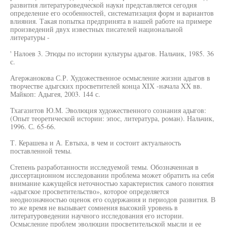
развития литературоведческой науки представляется сегодня
определение его особенностей, систематизация форм и вариантов
влияния. Такая попытка предпринята в нашей работе на примере
произведений двух известных писателей национальной
литературы -
' Налоев 3. Этюды по истории культуры адыгов. Нальчик, 1985. 36
с.
Агержанокова С.Р. Художественное осмысление жизни адыгов в
творчестве адыгских просветителей конца XIX -начала XX вв.
Майкоп: Адыгея, 2003. 144 с.
Тхагазитов Ю.М. Эволюция художественного сознания адыгов:
(Опыт теоретической истории: эпос, литература, роман). Нальчик,
1996. С. 65-66.
Т. Керашева и А. Евтыха, в чем и состоит актуальность
поставленной темы.
Степень разработанности исследуемой темы. Обозначенная в
диссертационном исследовании проблема может обратить на себя
внимание кажущейся неточностью характеристик самого понятия
«адыгское просветительство», которое определяется
неоднозначностью оценок его содержания и периодов развития. В
то же время не вызывает сомнения высокий уровень в
литературоведении научного исследования его истории.
Осмысление проблем эволюции просветительской мысли и ее