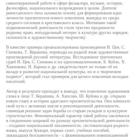
самоотверженной работе в сфере фольклора, музыки, истории,
философии, национального возрождения в целом. Деятели
ренессансного типа заложили основу для формирования идеи
личности просветителя нового поколения, выходца из среды
среднего сословия и крестьянского класса. Мотивами такой
подвижнической деятельности стали чувство преданности
родному краю, неподдельный интерес к культуре других народов,
склонность к художественному творчеству.
В качестве примера проанализированы произведения И. Цея, С.
Сиюхова, Т. Керашева, переводы на родной язык художественных
произведений русской литературы. Исследование трагических
судеб И. Цея, С. Сиюхова и их единомышленников, Б. Кобле, X.
Хамхокова, И. Барона и др. свидетельствует не только об их
вкладе в развитие национальной культуры, но и о творческом
подвиге", который стал примером для целого поколения молодых
писателей.
Автор в результате приходит к выводу, что поколение художников
слова в лице Т. Керашева, А. Хапсова, Ш. Кубова и др. открыло
новую главу в истории адыгского просветительства. Оно начинало
свой путь с активных шагов в революционной деятельности,
совмещая решение задач борьбы со старым укладом и культурное
строительство. Феноменальный характер такой работы заключался
в соединении широкой по размаху просветительской деятельности
- создание национальной письменности, систематизация родного
языка, выпуск букваря, первых газет, учебных пособий,
ликвидация безграмотности - с формированием новописьменной