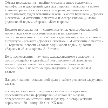
Объект исследования - идейно-художественное содержание
манифестов и деклараций адыгского просветительства на новом
этапе его развития в их связи с историей, национальным
менталитетом; художественные тексты Тембота Керашева («Дорога
к счастью», «Состязание с мечтой») и Аскера Евтыха («Глоток
родниковой воды», «Баржа», «Бычья кровь»).
Предмет исследования — социокультурные черты обновленной
модели адыгского просветительства и их влияние на
формирование нового типа образа в адыгейской новописьменной
литературе - романах «Дорога к счастью» и «Состязание с мечтой»
Т. Керашева, повести «Глоток родниковой воды», дилогии
«Баржа» и «Бычья кровь» А. Евтыха.
Цель исследования - изучение художественного воплощения
формирующейся в адыгейской новописьменной литературе
модели просветительства нового типа и отражение ее
особенностей в известных произведениях Т. Керашева и А.
Евтыха.
Для достижения поставленной цели в работе решаются следующие
задачи:
исследовать влияние традиций классического адыгского
просветительства на формирование новой его модели,
определенной общественными и культурно-историческими
переменами 20 - конца 30-х гг. XX века;