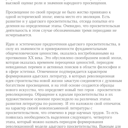
высокой оценке роли и значения народного просвещения.
Просвещение по своей природе не было жестко привязано к
одной исторической эпохе; имела место его эволюция. Есть
развитие и у адыгского просветительства, отсюда попытки его
деления на определенные этапы. Очевидно, что просветительская
деятельность в этом случае обозначенными тремя периодами не
исчерпывается.
Идеи и эстетические предпочтения адыгского просветительства, в
силу их значимости и приверженности фундаментальным
общечеловеческим ценностям, оказались востребованными на
протяжении XX века. Это обусловлено своеобразием новой эпохи,
которая оказалась временем переоценки ценностей, периодом
невиданных перемен и активных поисков в области философии и
в сфере эстетики. Отмеченное подтверждается характером
формирования адыгских литератур, в которых революционная
идея строительства новой жизни зачастую соединяется с духовным
богатством просвещения, и на этой основе создаются образцы
нового искусства, что определяет новый тип героя - просветителя-
революционера. Обращение к идеалам просветительства и их
художественное освоение происходило на различных этапах
развития литературы по-разному. И это наложило свой отпечаток
на характер связей новописьменной литературы с
просветительством, что отмечено в ряде научных трудов. То есть
появилась необходимость выделения следующего, четвертого
этапа, который можно назвать периодом формирования
революционной модели адыгского просветительства. Важным для