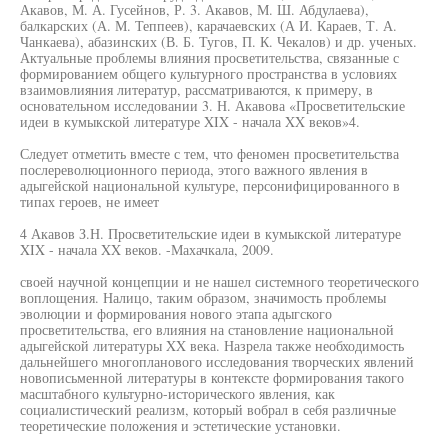
Акавов, М. А. Гусейнов, Р. 3. Акавов, М. Ш. Абдулаева),
балкарских (А. М. Теппеев), карачаевских (А И. Караев, Т. А.
Чанкаева), абазинских (В. Б. Тугов, П. К. Чекалов) и др. ученых.
Актуальные проблемы влияния просветительства, связанные с
формированием общего культурного пространства в условиях
взаимовлияния литератур, рассматриваются, к примеру, в
основательном исследовании 3. Н. Акавова «Просветительские
идеи в кумыкской литературе XIX - начала XX веков»4.
Следует отметить вместе с тем, что феномен просветительства
послереволюционного периода, этого важного явления в
адыгейской национальной культуре, персонифицированного в
типах героев, не имеет
4 Акавов З.Н. Просветительские идеи в кумыкской литературе
XIX - начала XX веков. -Махачкала, 2009.
своей научной концепции и не нашел системного теоретического
воплощения. Налицо, таким образом, значимость проблемы
эволюции и формирования нового этапа адыгского
просветительства, его влияния на становление национальной
адыгейской литературы XX века. Назрела также необходимость
дальнейшего многопланового исследования творческих явлений
новописьменной литературы в контексте формирования такого
масштабного культурно-исторического явления, как
социалистический реализм, который вобрал в себя различные
теоретические положения и эстетические установки.