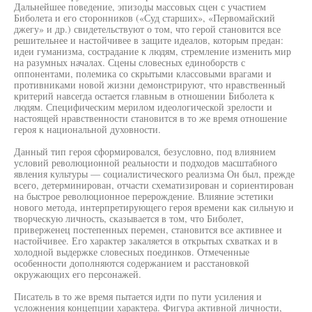
Дальнейшее поведение, эпизоды массовых сцен с участием
Биболета и его сторонников («Суд старших», «Первомайский
джегу» и др.) свидетельствуют о том, что герой становится все
решительнее и настойчивее в защите идеалов, которым предан:
идеи гуманизма, сострадание к людям, стремление изменить мир
на разумных началах. Сцены словесных единоборств с
оппонентами, полемика со скрытыми классовыми врагами и
противниками новой жизни демонстрируют, что нравственный
критерий навсегда остается главным в отношении Биболета к
людям. Специфическим мерилом идеологической зрелости и
настоящей нравственности становится в то же время отношение
героя к национальной духовности.
Данный тип героя сформировался, безусловно, под влиянием
условий революционной реальности и подходов масштабного
явления культуры — социалистического реализма Он был, прежде
всего, детерминирован, отчасти схематизирован и сориентирован
на быстрое революционное перерождение. Влияние эстетики
нового метода, интерпретирующего героя времени как сильную и
творческую личность, сказывается в том, что Биболет,
приверженец постепенных перемен, становится все активнее и
настойчивее. Его характер закаляется в открытых схватках и в
холодной выдержке словесных поединков. Отмеченные
особенности дополняются содержанием и расстановкой
окружающих его персонажей.
Писатель в то же время пытается идти по пути усиления и
усложнения концепции характера. Фигура активной личности,