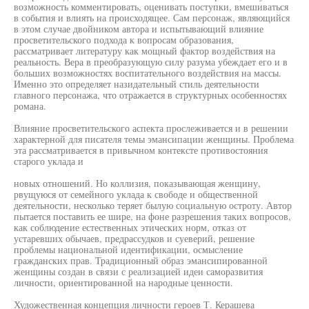
возможность комментировать, оценивать поступки, вмешиваться
в события и влиять на происходящее. Сам персонаж, являющийся
в этом случае двойником автора и испытывающий влияние
просветительского подхода к вопросам образования,
рассматривает литературу как мощный фактор воздействия на
реальность. Вера в преобразующую силу разума убеждает его и в
больших возможностях воспитательного воздействия на массы.
Именно это определяет назидательный стиль деятельности
главного персонажа, что отражается в структурных особенностях
романа.
Влияние просветительского аспекта прослеживается и в решении
характерной для писателя темы эмансипации женщины. Проблема
эта рассматривается в привычном контексте противостояния
старого уклада и
новых отношений. Но коллизия, показывающая женщину,
рвущуюся от семейного уклада к свободе и общественной
деятельности, несколько теряет былую социальную остроту. Автор
пытается поставить ее шире, на фоне разрешения таких вопросов,
как соблюдение естественных этических норм, отказ от
устаревших обычаев, предрассудков и суеверий, решение
проблемы национальной идентификации, осмысление
гражданских прав. Традиционный образ эмансипированной
женщины создан в связи с реализацией идеи саморазвития
личности, ориентированной на народные ценности.
Художественная концепция личности героев Т. Керашева