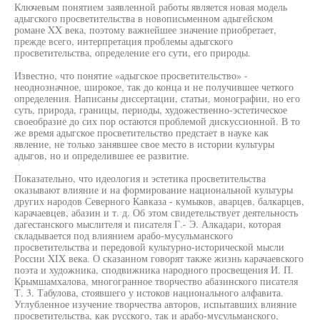
Ключевым понятием заявленной работы является новая модель
адыгского просветительства в новописьменном адыгейском
романе XX века, поэтому важнейшее значение приобретает,
прежде всего, интерпретация проблемы адыгского
просветительства, определение его сути, его природы.
Известно, что понятие «адыгское просветительство» -
неоднозначное, широкое, так до конца и не получившее четкого
определения. Написаны диссертации, статьи, монографии, но его
суть, природа, границы, периоды, художественно-эстетическое
своеобразие до сих пор остаются проблемой дискуссионной. В то
же время адыгское просветительство предстает в науке как
явление, не только занявшее свое место в истории культуры
адыгов, но и определившее ее развитие.
Показательно, что идеология и эстетика просветительства
оказывают влияние и на формирование национальной культуры
других народов Северного Кавказа - кумыков, аварцев, балкарцев,
карачаевцев, абазин и т. д. Об этом свидетельствует деятельность
дагестанского мыслителя и писателя Г.- Э. Алкадари, которая
складывается под влиянием арабо-мусульманского
просветительства и передовой культурно-исторической мысли
России XIX века. О сказанном говорят также жизнь карачаевского
поэта и художника, сподвижника народного просвещения И. П.
Крымшамхалова, многогранное творчество абазинского писателя
Т. 3. Табулова, стоявшего у истоков национального алфавита.
Углубленное изучение творчества авторов, испытавших влияние
просветительства, как русского, так и арабо-мусульманского,