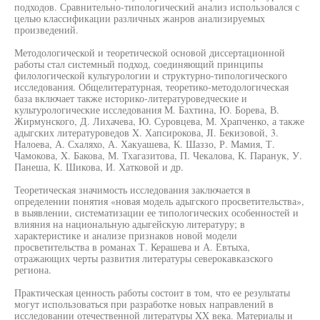
подходов. Сравнительно-типологический анализ использовался с
целью классификации различных жанров анализируемых
произведений.
Методологической и теоретической основой диссертационной
работы стал системный подход, соединяющий принципы
филологической культурологии и структурно-типологического
исследования. Общелитературная, теоретико-методологическая
база включает также историко-литературоведческие и
культурологические исследования М. Бахтина, Ю. Борева, В.
Жирмунского, Д. Лихачева, Ю. Суровцева, М. Храпченко, а также
адыгских литературоведов X. Хапсирокова, JI. Бекизовой, 3.
Налоева, А. Схаляхо, А. Хакуашева, К. Шаззо, Р. Мамия, Т.
Чамокова, X. Бакова, М. Тхагазитова, П. Чекалова, К. Паранук, У.
Панеша, К. Шикова, И. Хатковой и др.
Теоретическая значимость исследования заключается в
определении понятия «новая модель адыгского просветительства»,
в выявлении, систематизации ее типологических особенностей и
влияния на национальную адыгейскую литературу; в
характеристике и анализе признаков новой модели
просветительства в романах Т. Керашева и А. Евтыха,
отражающих черты развития литературы северокавказского
региона.
Практическая ценность работы состоит в том, что ее результаты
могут использоваться при разработке новых направлений в
исследовании отечественной литературы XX века. Материалы и