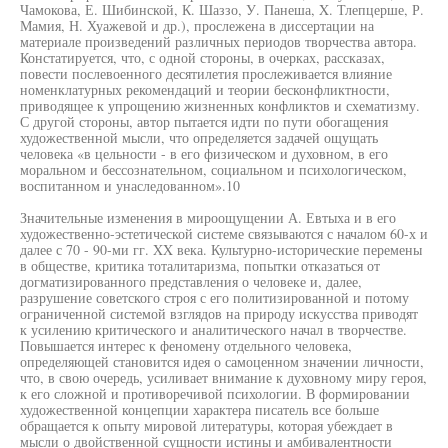
Чамокова, Е. Шибинской, К. Шаззо, У. Панеша, X. Тлепцерше, Р.
Мамия, Н. Хуажевой и др.), прослежена в диссертации на
материале произведений различных периодов творчества автора.
Констатируется, что, с одной стороны, в очерках, рассказах,
повести послевоенного десятилетия прослеживается влияние
номенклатурных рекомендаций и теории бесконфликтности,
приводящее к упрощению жизненных конфликтов и схематизму.
С другой стороны, автор пытается идти по пути обогащения
художественной мысли, что определяется задачей ощущать
человека «в цельности - в его физическом и духовном, в его
моральном и бессознательном, социальном и психологическом,
воспитанном и унаследованном».10
Значительные изменения в мироощущении А. Евтыха и в его
художественно-эстетической системе связываются с началом 60-х и
далее с 70 - 90-ми гг. XX века. Культурно-исторические перемены
в обществе, критика тоталитаризма, попытки отказаться от
догматизированного представления о человеке и, далее,
разрушение советского строя с его политизированной и потому
ограниченной системой взглядов на природу искусства приводят
к усилению критического и аналитического начал в творчестве.
Повышается интерес к феномену отдельного человека,
определяющей становится идея о самоценном значении личности,
что, в свою очередь, усиливает внимание к духовному миру героя,
к его сложной и противоречивой психологии. В формировании
художественной концепции характера писатель все больше
обращается к опыту мировой литературы, которая убеждает в
мысли о двойственной сущности истины и амбивалентности