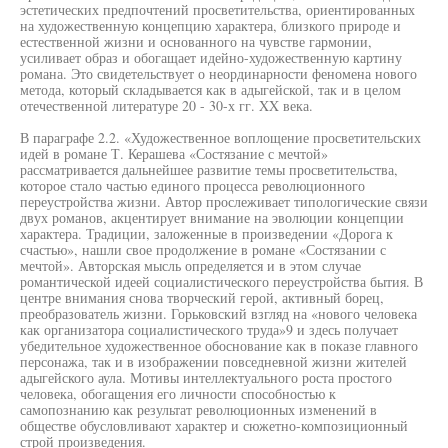
эстетических предпочтений просветительства, ориентированных
на художественную концепцию характера, близкого природе и
естественной жизни и основанного на чувстве гармонии,
усиливает образ и обогащает идейно-художественную картину
романа. Это свидетельствует о неординарности феномена нового
метода, который складывается как в адыгейской, так и в целом
отечественной литературе 20 - 30-х гг. XX века.
В параграфе 2.2. «Художественное воплощение просветительских
идей в романе Т. Керашева «Состязание с мечтой»
рассматривается дальнейшее развитие темы просветительства,
которое стало частью единого процесса революционного
переустройства жизни. Автор прослеживает типологические связи
двух романов, акцентирует внимание на эволюции концепции
характера. Традиции, заложенные в произведении «Дорога к
счастью», нашли свое продолжение в романе «Состязании с
мечтой». Авторская мысль определяется и в этом случае
романтической идеей социалистического переустройства бытия. В
центре внимания снова творческий герой, активный борец,
преобразователь жизни. Горьковский взгляд на «нового человека
как организатора социалистического труда»9 и здесь получает
убедительное художественное обоснование как в показе главного
персонажа, так и в изображении повседневной жизни жителей
адыгейского аула. Мотивы интеллектуального роста простого
человека, обогащения его личности способностью к
самопознанию как результат революционных изменений в
обществе обусловливают характер и сюжетно-композиционный
строй произведения.