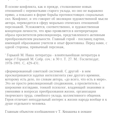
В основе конфликта, как и прежде, столкновение новых
отношений с пережитками старого уклада, но оно не выражено
прямо, а показано в форме борьбы противостоящих социальных
сил. Конфликт, и это говорит об эволюции художественной мысли
автора, переводится в сферу морально-этических отношений
персонажей. Усложняется, соответственно, и художественная
концепция личности, что ярко проявляется в интерпретации
образа просветителя-революционера, представленного активным
преобразователем реальности. Главный герой - посланец партии,
имеющий образование учителя и опыт фронтовика. Перед нами, с
одной стороны, привычный персонаж,
' Горький М. Наша литература - влиятельнейшая литература в
мире // Горький М. Собр. соч.: в 30 т. Т. 27. М.: Гослитиздат,
1978-1991. С. 429-431.
сформированный советской системой. С другой - в нем
просматриваются задатки интеллигента уже другого времени,
которому есть дело, по словам автора, «до всего, что есть в мире».
Это не просто революционный сподвижник, а просветитель с
широкими взглядами, тонкий психолог, владеющий знаниями и
умениями в вопросах преобразования жизни, организации
творческого труда, семейного уклада, коллективного общения.
Героя отличает неподдельный интерес к жизни народа вообще и к
душе отдельного человека.
Главным объектом изображения у Т. Керашева в романе