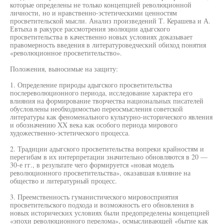
которые определены не только концепцией революционной
личности, но и нравственно-эстетическими ценностям
просветительской мысли. Анализ произведений Т. Керашева и А.
Евтыха в ракурсе рассмотрения эволюции адыгского
просветительства в качественно новых условиях доказывает
правомерность введения в литературоведческий обиход понятия
«революционное просветительство».
Положения, выносимые на защиту:
1. Определение природы адыгского просветительства
послереволюционного периода, исследование характера его
влияния на формирование творчества национальных писателей
обусловлены необходимостью переосмысления советской
литературы как феноменального культурно-исторического явления
и обозначению XX века как особого периода мирового
художественно-эстетического процесса.
2. Традиции адыгского просветительства вопреки крайностям и
перегибам в их интерпретации значительно обновляются в 20 —
30-е гг., в результате чего формируется «новая модель
революционного просветительства», оказавшая влияние на
общество и литературный процесс.
3. Преемственность гуманистического мировосприятия
просветительского подхода и возможность его обновления в
новых исторических условиях были предопределены концепцией
«эпохи революционного перелома», осмысливающей «бытие как