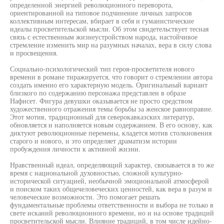
определенной энергией революционного переворота,
ориентированной на типовое подчинение личных запросов
коллективным интересам, вбирает в себя и гуманистические
идеалы просветительской мысли. Об этом свидетельствует тесная
связь с естественным жизнеустройством народа, настойчивое
стремление изменить мир на разумных началах, вера в силу слова
и просвещения.
Социально-психологический тип героя-просветителя нового
времени в романе тиражируется, что говорит о стремлении автора
создать именно его характерную модель. Оригинальный вариант
близкого по содержанию персонажа представлен в образе
Нафисет. Фигура девушки оказывается не просто средством
художественного отражения темы борьбы за женское равноправие.
Этот мотив, традиционный для северокавказских литератур,
обновляется и наполняется новым содержанием. В его основу, как
диктуют революционные перемены, кладется мотив столкновения
старого и нового, и это определяет драматизм истории
пробуждения личности к активной жизни.
Нравственный идеал, определяющий характер, связывается в то же
время с национальной духовностью, сложной культурно-
исторической ситуацией, необычной эмоциональной атмосферой
и поиском таких общечеловеческих ценностей, как вера в разум и
человеческие возможности. Это помогает решать
фундаментальные проблемы ответственности и выбора не только в
свете исканий революционного времени, но и на основе традиций
просветительской мысли. Влияние традиций, в том числе идейно-