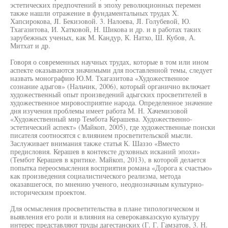
эстетических предпочтений в эпоху революционных перемен
также нашли отражение в фундаментальных трудах X.
Хапсирокова, JI. Бекизовой. 3. Налоева, JI. Голубевой, Ю.
Тхагазитова, И. Хатковой, Н. Шикова и др. и в работах таких
зарубежных ученых, как М. Кандур, К. Натхо, Ш. Кубов, А.
Митхат и др.
Говоря о современных научных трудах, которые в том или ином
аспекте оказываются значимыми для поставленной темы, следует
назвать монографию Ю.М. Тхагазитова «Художественное
сознание адыгов» (Нальчик, 2006), который органично включает
художественный опыт произведений адыгских просветителей в
художественное мировосприятие народа. Определенное значение
дня изучения проблемы имеет работа М. Н. Хачемизовой
«Художественный мир Тембота Керашева. Художественно-
эстетический аспект» (Майкоп, 2005), где художественные поиски
писателя соотносятся с влиянием просветительской мысли.
Заслуживает внимания также статья К. Шаззо «Вместо
предисловия. Керашев в контексте духовных исканий эпохи»
(Тембот Керашев в критике. Майкоп, 2013), в которой делается
попытка переосмысления восприятия романа «Дорога к счастью»
как произведения социалистического реализма, метода
оказавшегося, по мнению ученого, неоднозначным культурно-
историческим проектом.
Для осмысления просветительства в плане типологическом и
выявления его роли и влияния на северокавказскую культуру
интерес представляют труды дагестанских (Г. Г. Гамзатов, 3. Н.