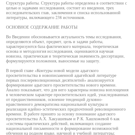
Структура работы. Структура работы определена в соответствии с
целью и задачами исследования, состоит из введения, трех
исследовательских глав, заключения и списка использованной
литературы, включающего 238 источников.
ОСНОВНОЕ СОДЕРЖАНИЕ РАБОТЫ
Во Введении обосновывается актуальность темы исследования,
определяются объект, предмет, цель и задачи работы,
характеризуются база фактического материала, теоретическая
основа и методология исследования, оцениваются научная
новизна, практическая и теоретическая значимость диссертации,
формулируются положения, выносимые на защиту.
В первой главе «Контуры новой модели адыгского
просветительства в новописьменной адыгейской литературе
первых послереволюционных десятилетий» анализируется
формирование адыгского просветительства нового времени.
Анализ показывает, что для него характерны новизна воплощения
в человеческом характере просветительских идей, унаследованных
от предшественников, освоение тенденций духовно-
нравственного демократизма национальной культуры и
реализация идейно-эстетических предпочтений революционного
времени. В работе принято за основу понимание адыгского
просветительства А.Х. Хакуашевым и Р.К. Хашхожевой 6 как
«системы практических действий, включающих создание
национальной письменности и формирование возможностей
обучения на родном языке, научной и учебной литературы;