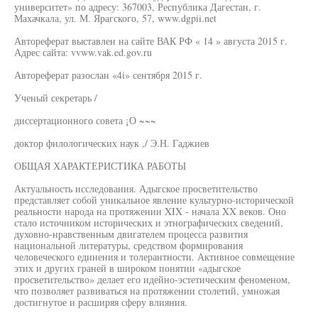
университет» по адресу: 367003, Республика Дагестан, г.
Махачкала, ул. М. Ярагского, 57, www.dgpii.net
Автореферат выставлен на сайте ВАК РФ « 14 » августа 2015 г.
Адрес сайта: vvww.vak.ed.gov.ru
Автореферат разослан «4i» сентября 2015 г.
Ученый секретарь /
диссертационного совета ¡О ~~~
доктор филологических наук ,/ Э.Н. Гаджиев
ОБЩАЯ ХАРАКТЕРИСТИКА РАБОТЫ
Актуальность исследования. Адыгское просветительство
представляет собой уникальное явление культурно-исторической
реальности народа на протяжении XIX - начала XX веков. Оно
стало источником исторических и этнографических сведений,
духовно-нравственным двигателем процесса развития
национальной литературы, средством формирования
человеческого единения и толерантности. Активное совмещение
этих и других граней в широком понятии «адыгское
просветительство» делает его идейно-эстетическим феноменом,
что позволяет развиваться на протяжении столетий, умножая
достигнутое и расширяя сферу влияния.