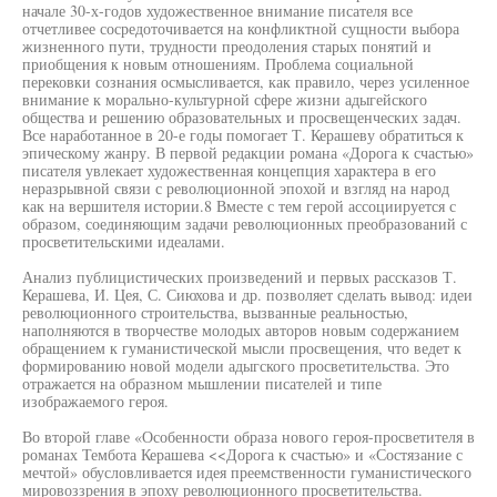
начале 30-х-годов художественное внимание писателя все
отчетливее сосредоточивается на конфликтной сущности выбора
жизненного пути, трудности преодоления старых понятий и
приобщения к новым отношениям. Проблема социальной
перековки сознания осмысливается, как правило, через усиленное
внимание к морально-культурной сфере жизни адыгейского
общества и решению образовательных и просвещенческих задач.
Все наработанное в 20-е годы помогает Т. Керашеву обратиться к
эпическому жанру. В первой редакции романа «Дорога к счастью»
писателя увлекает художественная концепция характера в его
неразрывной связи с революционной эпохой и взгляд на народ
как на вершителя истории.8 Вместе с тем герой ассоциируется с
образом, соединяющим задачи революционных преобразований с
просветительскими идеалами.
Анализ публицистических произведений и первых рассказов Т.
Керашева, И. Цея, С. Сиюхова и др. позволяет сделать вывод: идеи
революционного строительства, вызванные реальностью,
наполняются в творчестве молодых авторов новым содержанием
обращением к гуманистической мысли просвещения, что ведет к
формированию новой модели адыгского просветительства. Это
отражается на образном мышлении писателей и типе
изображаемого героя.
Во второй главе «Особенности образа нового героя-просветителя в
романах Тембота Керашева <<Дорога к счастью» и «Состязание с
мечтой» обусловливается идея преемственности гуманистического
мировоззрения в эпоху революционного просветительства.