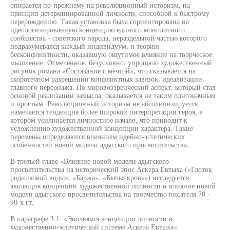
опирается по-прежнему на революционный историзм, на
принцип детерминированной личности, способной к быстрому
перерождению. Такая установка была сориентирована на
идеологизированную концепцию единого монолитного
сообщества - советского народа, нераздельной частью которого
подразумевался каждый индивидуум, и теорию
бесконфликтности, оказавшую ощутимое влияние на творческое
мышление. Отмеченное, безусловно; упрощало художественный
рисунок романа «Состязание с мечтой», что сказывается на
скоротечном разрешении конфликтных завязок, идеализации
главного персонажа. Но мировоззренческий аспект, который стал
основой реализации замысла, оказывается не таким однозначным
и простым. Революционный историзм не абсолютизируется,
намечается тенденция более широкой интерпретации героя, в
котором усиливается личностное начало, что приводит к
усложнению художественной концепции характера. Такие
перемены определяются влиянием идейно-эстетических
особенностей новой модели адыгского просветительства.
В третьей главе «Влияние новой модели адыгского
просветительства на исторический эпос Аскера Евтыха («Глоток
родниковой воды», «Баржа», «Бычья кровь») исследуется
эволюция концепции художественной личности и влияние новой
модели адыгского просветительства на творчество писателя 70 -
90-х гт.
В параграфе 3.1. «Эволюция концепции личности в
художественно-эстетической системе Аскера Евтыха»