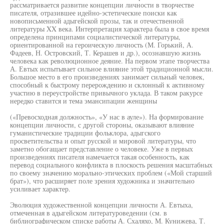
рассматривается развитие концепции личности в творчестве
писателя, отразившее идейно-эстетические поиски как
новописьменной адыгейской прозы, так и отечественной
литературы XX века. Интерпретация характера была в свое время
определена принципами социалистической литературы,
ориентированной на героическую личность (М. Горький, А.
Фадеев, Н. Островский, Т. Керашев и др.), осознавшую жизнь
человека как революционное деяние. На первом этапе творчества
А. Евтых испытывает сильное влияние этой традиционной мысли.
Большое место в его произведениях занимает сильный человек,
способный к быстрому перерождению и склонный к активному
участию в переустройстве привычного уклада. В таком ракурсе
нередко ставится и тема эмансипации женщины
(«Превосходная должность», «У нас в ауле»). На формирование
концепции личности, с другой стороны, оказывают влияние
гуманистические традиции фольклора, адыгского
просветительства и опыт русской и мировой литературы, что
заметно обогащает представление о человеке. Уже в первых
произведениях писателя намечается такая особенность, как
перевод социального конфликта в плоскость решения масштабных
по своему значению морально-этических проблем («Мой старший
брат»), что расширяет поле зрения художника и значительно
усиливает характер.
Эволюция художественной концепции личности А. Евтыха,
отмеченная в адыгейском литературоведении (см. в
библиографическом списке работы А. Схаляхо, М. Кунижева, Т.