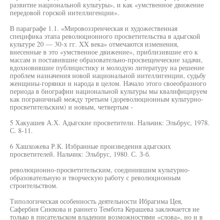
развитие национальной культуры», и как «умственное движение
передовой горской интеллигенции».
В параграфе 1.1. «Мировоззренческая и художественная
специфика этапа революционного просветительства в адыгской
культуре 20 — 30-х гг. XX века» отмечаются изменения,
внесенные в это «умственное движение», приблизившие его к
массам и поставившие образовательно-просвещенческие задачи,
вдохновившие публицистику и молодую литературу на решение
проблем назначения новой национальной интеллигенции, судьбу
женщины-горянки и народа в целом. Начало этого своеобразного
периода в биографии национальной культуры мы квалифицируем
как пограничный между третьим (дореволюционным культурно-
просветительским) и новым, четвертым -
5 Хакуашев А.Х. Адыгские просветители. Нальчик: Эльбрус, 1978.
С. 8-11.
6 Хашхожева Р.К. Избранные произведения адыгских
просветителей. Нальчик: Эльбрус, 1980. С. З-б.
революционно-просветительским, соединившим культурно-
образовательную и творческую работу с революционным
строительством.
Типологическая особенность деятельности Ибрагима Цея,
Сафербия Сиюхова и раннего Тембота Керашева заключается не
только в писательском владении возможностями «слова», но и в