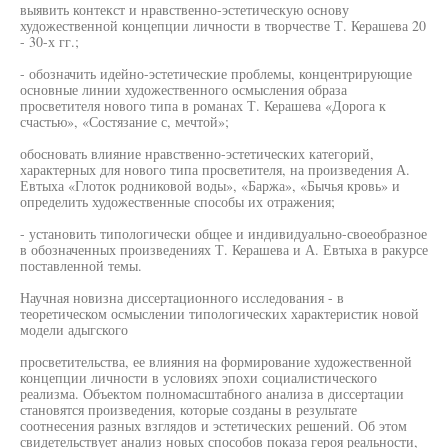
выявить контекст и нравственно-эстетическую основу
художественной концепции личности в творчестве Т. Керашева 20
- 30-х гг.;
- обозначить идейно-эстетические проблемы, концентрирующие
основные линии художественного осмысления образа
просветителя нового типа в романах Т. Керашева «Дорога к
счастью», «Состязание с, мечтой»;
обосновать влияние нравственно-эстетических категорий,
характерных для нового типа просветителя, на произведения А.
Евтыха «Глоток родниковой воды», «Баржа», «Бычья кровь» и
определить художественные способы их отражения;
- установить типологически общее и индивидуально-своеобразное
в обозначенных произведениях Т. Керашева и А. Евтыха в ракурсе
поставленной темы.
Научная новизна диссертационного исследования - в
теоретическом осмыслении типологических характеристик новой
модели адыгского
просветительства, ее влияния на формирование художественной
концепции личности в условиях эпохи социалистического
реализма. Объектом полномасштабного анализа в диссертации
становятся произведения, которые созданы в результате
соотнесения разных взглядов и эстетических решений. Об этом
свидетельствует анализ новых способов показа героя реальности,