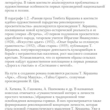
литературы. В таком контексте анализируются проблематика и
художественные особенности первых произведений национальной
прозы и поэзии.
В параграфе 1.2. «Ранняя проза Тембота Керашева в контексте
идейно-художественной парадигмы революционного
просветительства» анализируются произведения Т. Керашева,
посвященные новой культурно-исторической реальноста и ее
герою (очерки «Встреча», «О первом подлинном просветителе
адыгейского народа, татарском учителе Ибрагиме Яманкулове»
(1928), «Искусство адыге» (1932), «Опыт борьбы за сплошную
грамотность» (1932), «Наш старик» (1935), публикации Т.
Керашева, популяризирующие деятельность культармейцев в
борьбе с неграмотностью населения, рост массового сознания
крестьян. Устанавливается, что со временем образы сельских
героев найдут художественное воплощение в первых романах
«Дорога к счастью» и «Состязание с мечтой».
На пути к созданию романа появляются рассказы Т. Керашева
«Арк», «Позор Машука», «Тайна Сариет», созвучные
произведениям И. Цея,
А. Хаткова, X. Гашокова, А. Пшенокова и др. В названных
новеллах отмечается «гуманистический интерес к личности
простого человека»,'обращение к традиционной теме
освобождения женщины-горянки. В них просматривается также
формирование революционной концепции личности, которая
стала основой гуманистического мышления Т. Керашева. Уже в