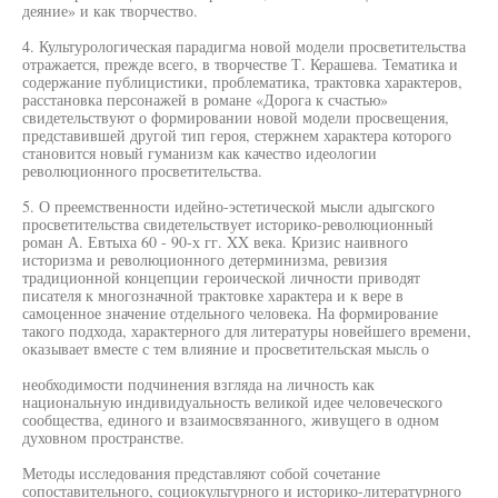
деяние» и как творчество.
4. Культурологическая парадигма новой модели просветительства
отражается, прежде всего, в творчестве Т. Керашева. Тематика и
содержание публицистики, проблематика, трактовка характеров,
расстановка персонажей в романе «Дорога к счастью»
свидетельствуют о формировании новой модели просвещения,
представившей другой тип героя, стержнем характера которого
становится новый гуманизм как качество идеологии
революционного просветительства.
5. О преемственности идейно-эстетической мысли адыгского
просветительства свидетельствует историко-революционный
роман А. Евтыха 60 - 90-х гг. XX века. Кризис наивного
историзма и революционного детерминизма, ревизия
традиционной концепции героической личности приводят
писателя к многозначной трактовке характера и к вере в
самоценное значение отдельного человека. На формирование
такого подхода, характерного для литературы новейшего времени,
оказывает вместе с тем влияние и просветительская мысль о
необходимости подчинения взгляда на личность как
национальную индивидуальность великой идее человеческого
сообщества, единого и взаимосвязанного, живущего в одном
духовном пространстве.
Методы исследования представляют собой сочетание
сопоставительного, социокультурного и историко-литературного