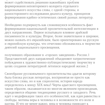
может содействовать решению важнейших проблем
формирования неповторимого колорита отдельного
национального искусства слова, с одной стороны, и
разностороннего исследования диалога культур, принципов
формирования идейно-эстетических связей разных литератур.
Необходимо подчеркнуть как сложившуюся особенность факт
формирования национальной просветительской интеллигенции в
двух направлениях. Первое испытывало влияние арабской
письменности и культуры. Второе, более значительное и широкое,
можно назвать его евразийским, было ориентировано на русскую
и европейскую культуры, что отчетливо обозначилось в творчестве
деятелей национального просвещения,
получивших образование в «горских заведениях» России.1
Представителей двух направлений объединяют патриотические
побуждения к художественно-публицистическому творчеству в
целях создания литературной летописи народной жизни.2
Своеобразие русскоязычного просветительства адыгов которому
была близка русская литература, воспринятая не просто как
искусство слова, но и как социология, история народа
определилось к концу XIX века3 Черты адыгского просвещения,
таким образом, оказавшегося во многом явлением производным,
определяются общими тенденциями русского и западного. Речь
идет о модификации таких его особенностей, как идея равенства и
свободы, мотивы веры в человека и в возможности его воли и
разума. И что не менее важно, вера в человека приводит к