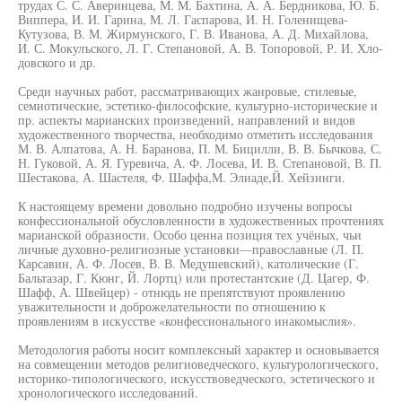
трудах С. С. Аверинцева, М. М. Бахтина, А. А. Бердникова, Ю. Б.
Виппера, И. И. Гарина, М. Л. Гаспарова, И. Н. Голенищева-
Кутузова, В. М. Жирмунского, Г. В. Иванова, А. Д. Михайлова,
И. С. Мокулъского, Л. Г. Степановой, А. В. Топоровой, Р. И. Хло-
довского и др.
Среди научных работ, рассматривающих жанровые, стилевые,
семиотические, эстетико-философские, культурно-исторические и
пр. аспекты марианских произведений, направлений и видов
художественного творчества, необходимо отметить исследования
М. В. Алпатова, А. Н. Баранова, П. М. Бицилли, В. В. Бычкова, С.
Н. Гуковой, А. Я. Гуревича, А. Ф. Лосева, И. В. Степановой, В. П.
Шестакова, А. Шастеля, Ф. Шаффа,М. Элиаде,Й. Хейзинги.
К настоящему времени довольно подробно изучены вопросы
конфессиональной обусловленности в художественных прочтениях
марианской образности. Особо ценна позиция тех учёных, чьи
личные духовно-религиозные установки—православные (Л. П.
Карсавин, А. Ф. Лосев, В. В. Медушевский), католические (Г.
Бальтазар, Г. Кюнг, Й. Лортц) или протестантские (Д. Цагер, Ф.
Шафф, А. Швейцер) - отнюдь не препятствуют проявлению
уважительности и доброжелательности по отношению к
проявлениям в искусстве «конфессионального инакомыслия».
Методология работы носит комплексный характер и основывается
на совмещении методов религиоведческого, культурологического,
историко-типологического, искусствоведческого, эстетического и
хронологического исследований.