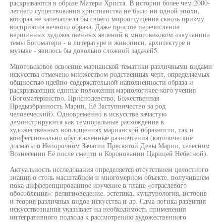
раскрываются в образе Матери Христа. В истории более чем 2000-
летнего существования христианства не было ни одной эпохи,
которая не запечатлела бы своего мироощущения сквозь призму
восприятия вечного образа. Даже простое перечисление
вершинных художественных явлений в многовековом «звучании»
темы Богоматери - в литературе и живописи, архитектуре и
музыке - явилось бы довольно сложной задачей5.
Многовековое освоение марианской тематики различными видами
искусства отмечено множеством родственных черт, определяемых
общностью идейно-содержательной наполненности образа и
раскрывающих единые положения мариологичес-кого учения
(Богоматеринство, Приснодевство, Божественная
Предызбранность Марии, Её Заступничество за род
человеческий). Одновременно в искусстве зачастую
демонстрируются как темпоральные расхождения в
художественных воплощениях марианской образности, так и
конфессионально обусловленные разночтения (католические
догматы о Непорочном Зачатии Пресвятой Девы Марии, телесном
Вознесении Её после смерти и Короновании Царицей Небесной).
Актуальность исследования определяется отсутствием целостного
знания о столь масштабном и многомерном объекте, получившем
пока дифференцированное изучение в плане «отраслевого
обособления»: религиоведение, эстетика, культурология, история
и теория различных видов искусства и др. Сама логика развития
искусствознания указывает на необходимость применения
интегративного подхода к рассмотрению художественного