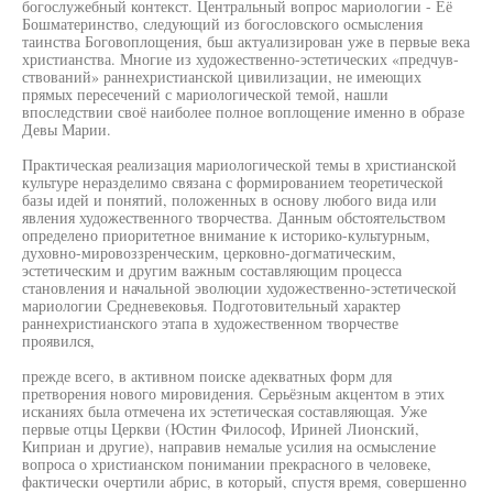
богослужебный контекст. Центральный вопрос мариологии - Её
Бошматеринство, следующий из богословского осмысления
таинства Боговоплощения, бьш актуализирован уже в первые века
христианства. Многие из художественно-эстетических «предчув-
ствований» раннехристианской цивилизации, не имеющих
прямых пересечений с мариологической темой, нашли
впоследствии своё наиболее полное воплощение именно в образе
Девы Марии.
Практическая реализация мариологической темы в христианской
культуре неразделимо связана с формированием теоретической
базы идей и понятий, положенных в основу любого вида или
явления художественного творчества. Данным обстоятельством
определено приоритетное внимание к историко-культурным,
духовно-мировоззренческим, церковно-догматическим,
эстетическим и другим важным составляющим процесса
становления и начальной эволюции художественно-эстетической
мариологии Средневековья. Подготовительный характер
раннехристианского этапа в художественном творчестве
проявился,
прежде всего, в активном поиске адекватных форм для
претворения нового мировидения. Серьёзным акцентом в этих
исканиях была отмечена их эстетическая составляющая. Уже
первые отцы Церкви (Юстин Философ, Ириней Лионский,
Киприан и другие), направив немалые усилия на осмысление
вопроса о христианском понимании прекрасного в человеке,
фактически очертили абрис, в который, спустя время, совершенно