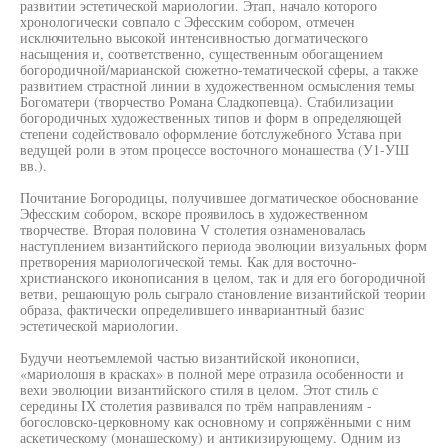
развитии эстетической мариологии. Этап, начало которого
хронологически совпало с Эфесским собором, отмечен
исключительно высокой интенсивностью догматического
насыщения и, соответственно, существенным обогащением
богородичной/марианской сюжетно-тематической сферы, а также
развитием страстной линии в художественном осмысления темы
Богоматери (творчество Романа Сладкопевца). Стабилизации
богородичных художественных типов и форм в определяющей
степени содействовало оформление ботслужебного Устава при
ведущей роли в этом процессе восточного монашества (У1-УШ
вв.).
Почитание Богородицы, получившее догматическое обоснование
Эфесским собором, вскоре проявилось в художественном
творчестве. Вторая половина V столетия ознаменовалась
наступлением византийского периода эволюции визуальных форм
претворения мариологической темы. Как для восточно-
христианского иконописания в целом, так и для его богородичной
ветви, решающую роль сыграло становление византийской теории
образа, фактически определившего инвариантный базис
эстетической мариологии.
Будучи неотъемлемой частью византийской иконописи,
«мариолошя в красках» в полной мере отразила особенности и
вехи эволюции византийского стиля в целом. Этот стиль с
середины IX столетия развивался по трём направлениям -
богословско-церковному как основному и сопряжёнными с ним
аскетическому (монашескому) и антикизирующему. Одним из