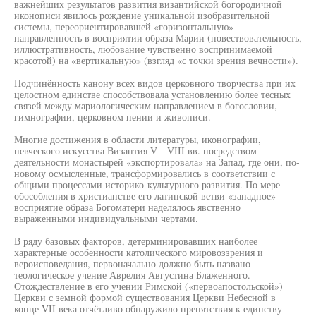
важнейших результатов развития византийской богородичной
иконописи явилось рождение уникальной изобразительной
системы, переориентировавшей «горизонтальную»
направленность в восприятии образа Марии (повествовательность,
иллюстративность, любование чувственно воспринимаемой
красотой) на «вертикальную» (взгляд «с точки зрения вечности»).
Подчинённость канону всех видов церковного творчества при их
целостном единстве способствовала установлению более тесных
связей между мариологическим направлением в богословии,
гимнографии, церковном пении и живописи.
Многие достижения в области литературы, иконографии,
певческого искусства Византия V—VIII вв. посредством
деятельности монастырей «экспортировала» на Запад, где они, по-
новому осмысленные, трансформировались в соответствии с
общими процессами историко-культурного развития. По мере
обособления в христианстве его латинской ветви «западное»
восприятие образа Богоматери наделялось явственно
выраженными индивидуальными чертами.
В ряду базовых факторов, детерминировавших наиболее
характерные особенности католического мировоззрения и
вероисповедания, первоначально должно быть названо
теологическое учение Аврелия Августина Блаженного.
Отождествление в его учении Римской («первоапостольской»)
Церкви с земной формой существования Церкви Небесной в
конце VII века отчётливо обнаружило препятствия к единству