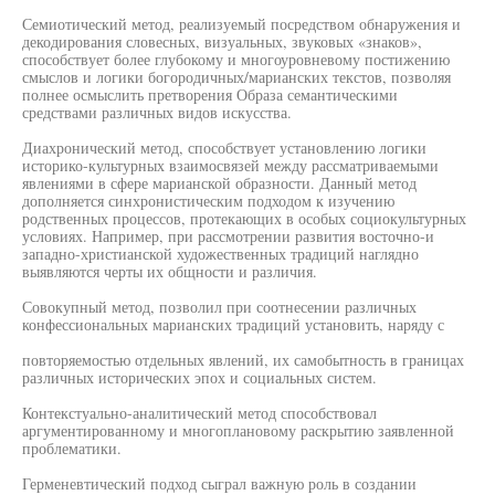
Семиотический метод, реализуемый посредством обнаружения и
декодирования словесных, визуальных, звуковых «знаков»,
способствует более глубокому и многоуровневому постижению
смыслов и логики богородичных/марианских текстов, позволяя
полнее осмыслить претворения Образа семантическими
средствами различных видов искусства.
Диахронический метод, способствует установлению логики
историко-культурных взаимосвязей между рассматриваемыми
явлениями в сфере марианской образности. Данный метод
дополняется синхронистическим подходом к изучению
родственных процессов, протекающих в особых социокультурных
условиях. Например, при рассмотрении развития восточно-и
западно-христианской художественных традиций наглядно
выявляются черты их общности и различия.
Совокупный метод, позволил при соотнесении различных
конфессиональных марианских традиций установить, наряду с
повторяемостью отдельных явлений, их самобытность в границах
различных исторических эпох и социальных систем.
Контекстуально-аналитический метод способствовал
аргументированному и многоплановому раскрытию заявленной
проблематики.
Герменевтический подход сыграл важную роль в создании