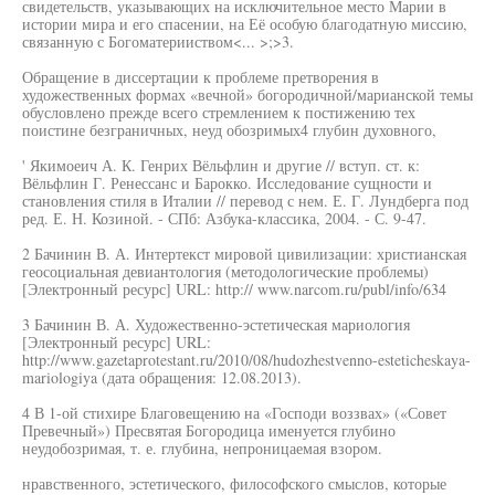
свидетельств, указывающих на исключительное место Марии в
истории мира и его спасении, на Её особую благодатную миссию,
связанную с Богоматерииством<... >;>3.
Обращение в диссертации к проблеме претворения в
художественных формах «вечной» богородичной/марианской темы
обусловлено прежде всего стремлением к постижению тех
поистине безграничных, неуд обозримых4 глубин духовного,
' Якимоеич А. К. Генрих Вёльфлин и другие // вступ. ст. к:
Вёльфлин Г. Ренессанс и Барокко. Исследование сущности и
становления стиля в Италии // перевод с нем. Е. Г. Лундберга под
ред. Е. Н. Козиной. - СПб: Азбука-классика, 2004. - С. 9-47.
2 Бачинин В. А. Интертекст мировой цивилизации: христианская
геосоциальная девиантология (методологические проблемы)
[Электронный ресурс] URL: http:// www.narcom.ru/publ/info/634
3 Бачинин В. А. Художественно-эстетическая мариология
[Электронный ресурс] URL:
http://www.gazetaprotestant.ru/2010/08/hudozhestvenno-esteticheskaya-
mariologiya (дата обращения: 12.08.2013).
4 В 1-ой стихире Благовещению на «Господи воззвах» («Совет
Превечный») Пресвятая Богородица именуется глубино
неудобозримая, т. е. глубина, непроницаемая взором.
нравственного, эстетического, философского смыслов, которые