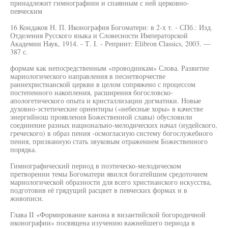
принадлежит гимнографиии и спаянным с ней церковно-
певческим
16 Кондаков Н. П. Иконография Богоматери: в 2-х т. - СПб.: Изд.
Отделения Русского языка и Словесности Императорской
Академии Наук, 1914. - Т. I. - Репринт: Elibron Classics, 2003. —
387 с.
формам как непосредственным «проводникам» Слова. Развитие
мариологического направления в песнетворчестве
раннехристианской церкви в целом сопряжено с процессом
постепенного накопления, расширения богословско-
апологетического опыта и кристаллизации догматики. Новые
духовно-эстетические ориентиры («небесные хоры» в качестве
энергийнош проявления Божественной славы) обусловили
соединение разных национально-мелодических начал (иудейского,
греческого) в образ пения -осмогласную систему богослужебного
пения, призванную стать звуковым отражением Божественного
порядка.
Гимнографический период в поэтическо-мелодическом
претворении темы Богоматери явился богатейшим средоточием
мариологической образности для всего христианского искусства,
подготовив её грядущий расцвет в певческих формах и в
живописи.
Глава II «Формирование канона в византийской богородичной
иконографии» посвящена изучению важнейшего периода в