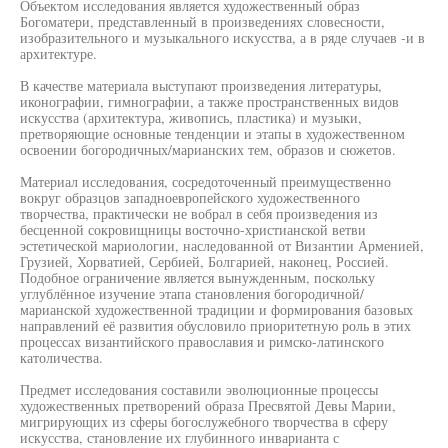
Объектом исследования является художественный образ
Богоматери, представленный в произведениях словесности,
изобразительного и музыкального искусства, а в ряде случаев -и в
архитектуре.
В качестве материала выступают произведения литературы,
иконографии, гимнографии, а также пространственных видов
искусства (архитектура, живопись, пластика) и музыки,
претворяющие основные тенденции и этапы в художественном
освоении богородичных/марианских тем, образов и сюжетов.
Материал исследования, сосредоточенный преимущественно
вокруг образцов западноевропейского художественного
творчества, практически не вобрал в себя произведения из
бесценной сокровищницы восточно-христианской ветви
эстетической мариологии, наследованной от Византии Арменией,
Грузией, Хорватией, Сербией, Болгарией, наконец, Россией.
Подобное ограничение является вынужденным, поскольку
углублённое изучение этапа становления богородичной/
марианской художественной традиции и формирования базовых
направлений её развития обусловило приоритетную роль в этих
процессах византийского православия и римско-латинского
католичества.
Предмет исследования составили эволюционные процессы
художественных претворений образа Пресвятой Девы Марии,
мигрирующих из сферы богослужебного творчества в сферу
искусства, становление их глубинного инварианта с