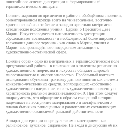
понятийного аспекта диссертации и формировании её
терминологического аппарата.
Понятие мариология применено в работе в обобщённом значении,
ориентированном прежде всего на универсальные, восгочно-
христианские/византийские и западно-христианские/римско-
католические положения учения . Церкви о Пресвятой Деве
Марии. Искусствоведческая направленность диссертации
обусловливает возможность (и необходимость) более широкого
толкования данного термина - как слова о Марии, учения о
Марии, воспроизведённого посредством апелляции к
художественно-эстетической сфере.
Понятие образ - одно из центральных в терминологическом поле
представляемой работы - в приложении к явлениям религиозно-
художественного творчества и искусства обладает широкой
многозначностью и многоплановостью. Проблемный контекст
исследования обусловил трактовку данною понятия как системы
конкретно-чувственных средств, воплощающих «собственно
художественное содержание, то есть художественно освоенную
характерность реальной действительности»10. При этом следует
подразумевать, что обращение к образам священной истории
нацеливает на восприятие материального и метафизического
планов бытия как равноценных и равноправных составляющих
художественно осваиваемой реальной действительности.
Аппарат диссертации оперирует такими категориями, как
религиозное, духовное, сакральное. Не входя в дискуссию об их