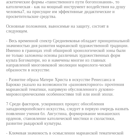
аскетические формы «таинственного пути богопознания», то
католическая - как на мощный инструмент воздействия на душу
человека7, на присущие им эффективные дидактические и
просветительские средства.
Основные положения, выносимые на защиту, состоят в
следующем.
- Весь временной спектр Средневековья обладает принципиальной
значимостью дня развития марианской художественной традиции.
Именно в границах этой обширной хронологической зоны были
не только заложены основы различных художественных форм
культа Богоматери, но и намечены многие из главных
направлений многовековой эволюции мариологи-ческой
образности в искусстве.
- Развитие образа Матери Христа в искусстве Ренессанса и
Барокко указало на возможности «разновекторного» прочтения
марианской тематики, напрямую обусловленного духовно-
мировоззренческими особенностями той или иной эпохи.
7 Среди факторов, ускоривших процесс обособления
западноевропейского искусства, следует в первую очередь назвать
появление учения бл. Августина, формирование монашеских
орденов, становление католической мистики и схоластики,
развитие рыцарской культуры.
- Ключевая значимость в осмыслении марианской тематической