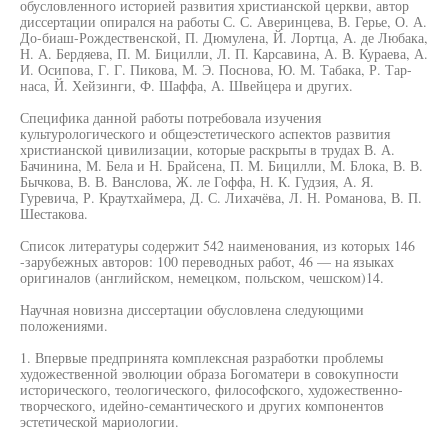
обусловленного историей развития христианской церкви, автор
диссертации опирался на работы С. С. Аверинцева, В. Герье, О. А.
До-биаш-Рождественской, П. Дюмулена, Й. Лортца, А. де Любака,
Н. А. Бердяева, П. М. Бицилли, Л. П. Карсавина, А. В. Кураева, А.
И. Осипова, Г. Г. Пикова, М. Э. Поснова, Ю. М. Табака, Р. Тар-
наса, Й. Хейзинги, Ф. Шаффа, А. Швейцера и других.
Специфика данной работы потребовала изучения
культурологического и общеэстетического аспектов развития
христианской цивилизации, которые раскрыты в трудах В. А.
Бачинина, М. Бела и Н. Брайсена, П. М. Бицилли, М. Блока, В. В.
Бычкова, В. В. Ванслова, Ж. ле Гоффа, Н. К. Гудзия, А. Я.
Гуревича, Р. Краутхаймера, Д. С. Лихачёва, Л. Н. Романова, В. П.
Шестакова.
Список литературы содержит 542 наименования, из которых 146
-зарубежных авторов: 100 переводных работ, 46 — на языках
оригиналов (английском, немецком, польском, чешском)14.
Научная новизна диссертации обусловлена следующими
положениями.
1. Впервые предпринята комплексная разработки проблемы
художественной эволюции образа Богоматери в совокупности
исторического, теологического, философского, художественно-
творческого, идейно-семантического и других компонентов
эстетической мариологии.