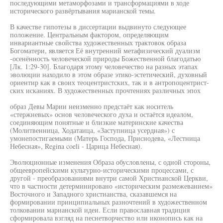
последующими метаморфозами и трансформациями в ходе
исторического развёртывания марианской темы.
В качестве гипотезы в диссертации выдвинуто следующее
положение. Центральным фактором, определяющим
инвариантные свойства художественных трактовок образа
Богоматери, является Её внутренний метафизический дуализм
-осенённость человеческой природы Божественной благодатью
[Лк. 1:29-30]. Благодаря этому человечество на разных этапах
эволюции находило в этом образе этико-эстетический, духовный
ориентир как в своих теоцентристских, так и в антропоцентрист-
ских исканиях. В художественных прочтениях различных эпох
образ Девы Марии неизменно предстаёт как носитель
«стержневых» основ человеческого духа и остаётся идеалом,
соединяющим понятные и близкие материнские качества
(Молитвенница, Ходатаица, «Заступница усердная») с
умонепостигаемыми (Матерь Господа, Приснодева, «Лестница
Небесная», Regina coeli - Царица Небесная).
Эволюционные изменения Образа обусловлены, с одной стороны,
общеевропейскими культурно-историческими процессами, с
другой - преобразованиями внутри самой Христианской Церкви,
что в частности детерминировано «историческим размежеванием»
Восточного и Западного христианства, сказавшемся на
формировании принципиальных разночтений в художественном
толковании марианской идеи. Если православная традиция
сформировала взгляд на песнетворчество или иконопись как на