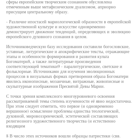
сферы европейским творческим сознанием обусловлена
отмеченным выше метафизическим дуализмом, априорно
присущим центральному образу.
- Различие ипостасей мариологической образности в европейской
художественной культуре и искусстве одновременно
демонстрирует движение тенденций, определяющих и эволюцию
европейского духовного сознания в целом.
Источниковедческую базу исследования составили богословские,
уставные, литургические и апокрифические тексты, отражающие
этапы и особенности формирования и развития культа
Богоматери8, а также литературные произведения
соответствующей тематики9 - паралитургические, светские и
фольклорные. Источниками для изучения эволюционных
процессов в визуальных формах претворения образа Богоматери
явились иконописные, мозаичные, витражные, живописные и
скульптурные изображения Пресвятой Девы Марии.
С точки зрения комплексного многоуровневого освоения
рассматриваемой темы степень изученности её явно недостаточна.
При этом следует отметить, что первое (и одновременно
вершинное) осмысление проблемы единства теологической,
духовной, мировоззренческой, эстетической составляющих
религиозного художественного творчества (и естественно
входящим
8 В число этих источников вошли образцы патристики (свв.