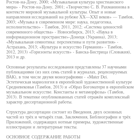
Ростов-на-Дону, 2000; «Музыкальная культура христианского
мира» - Ростов-на-Дону, 2001; «Творчество С. В. Рахманинова в
контексте мировой музыкальной культуры. Опыт и новые
направления исследований на рубеже XX—XXI веков» — Тамбов,
2003; «Музыка в современном мире: наука, педагогика,
исполнительство» - Тамбов, 2011, 2012; «Система ценностей
современного общества» - Новосибирск, 2013; «Наука в
информационном пространстве»-Донецк (Украина), 2013;
«Музыкальная семиотика: перспективы и пути развития» -
Астрахань, 2013; «Культура и искусство Германии» - Тамбов,
2012, 2013) «Горизонты искусств» - Банска-Бистрица (Словакия),
2013 и др.
Осповные результаты исследования представлены 37 научными
публикациями (из них семь статей в журналах, рецензируемых
ВАК), в том числе двумя монографиями - «Mater Dei.
Эстетическая мариология в европейской художественной культуре
Средневековья (Тамбов, 2013) и «Образ Богоматери в европейском
музыкальном искусстве. Константы н метаморфозы» (Тамбов,
2013). В тематике опубликованных статей отражён комплексный
характер диссертационной работы.
Структура диссертации состоит из Введения, двух основных
частей из трёх и четырёх глав, Заключения, Библиографии и трёх
Приложений, содержащих нотные примеры, художественные
иллюстрации и литературные тексты.
ОСНОВНОЕ СОДЕРЖАНИЕ РАБОТЫ