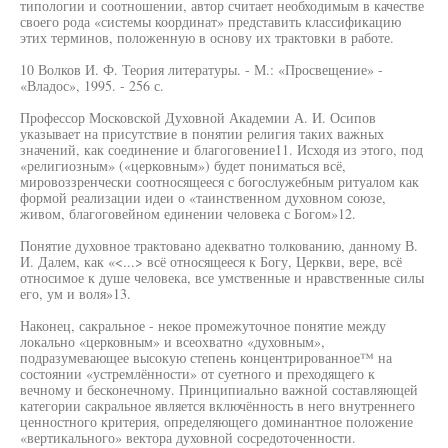
типологии и соотношении, автор считает необходимым в качестве
своего рода «системы координат» представить классификацию
этих терминов, положенную в основу их трактовки в работе.
10 Волков И. Ф. Теория литературы. - М.: «Просвещение» -
«Владос», 1995. - 256 с.
Профессор Московской Духовной Академии А. И. Осипов
указывает на присутствие в понятии религия таких важных
значений, как соединение и благоговение11. Исходя из этого, под
«религиозным» («церковным») будет пониматься всё,
мировоззренчески соотносящееся с богослужебным ритуалом как
формой реализации идеи о «таинственном духовном союзе,
живом, благоговейном единении человека с Богом»12.
Понятие духовное трактовано адекватно толкованию, данному В.
И. Далем, как «<...> всё относящееся к Богу, Церкви, вере, всё
относимое к душе человека, все умственные и нравственные силы
его, ум и воля»13.
Наконец, сакральное - некое промежуточное понятие между
локально «церковным» и всеохватно «духовным»,
подразумевающее высокую степень концентрированное™ на
состоянии «устремлённости» от суетного и преходящего к
вечному и бесконечному. Принципиально важной составляющей
категории сакральное является включённость в него внутреннего
ценностного критерия, определяющего доминантное положение
«вертикального» вектора духовной сосредоточенности.