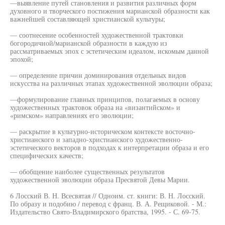
—выявление путей становления и развития различных форм
духовного и творческого постижения марианской образности как
важнейшей составляющей христианской культуры;
— соотнесение особенностей художественной трактовки
богородичной/марианской образности в каждую из
рассматриваемых эпох с эстетическим идеалом, искомым данной
эпохой;
— определение причин доминирования отдельных видов
искусства на различных этапах художественной эволюции образа;
—формулирование главных принципов, полагаемых в основу
художественных трактовок образа на «византийском» и
«римском» направлениях его эволюции;
— раскрытие в культурно-историческом контексте восточно-
христианского и западно-христианского художественно-
эстетического векторов в подходах к интерпретации образа и его
специфических качеств;
— обобщение наиболее существенных результатов
художественной эволюции образа Пресвятой Девы Марии.
6 Лосский В. Н. Всесвятая // Одноим. ст. книги: В. Н. Лосский.
По образу и подобию / перевод с франц. В. А. Рещиковой. - М.:
Издательство Свято-Владимирского братства, 1995. - С. 69-75.