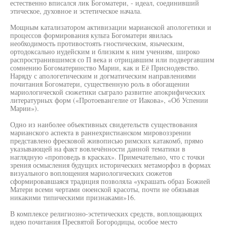
естественно вписался лик Богоматери, - идеал, соединивший
этическое, духовное и эстетическое начала.
Мощным катализатором активизации марианской апологетики и
процессов формирования культа Богоматери явилась
необходимость противостоять гностическим, языческим,
ортодоксально иудейским и близким к ним учениям, широко
распространившимся со П века и отрицавшим или подвергавшим
сомнению Богоматеринство Марии, как и Её Приснодевство.
Наряду с апологетическим и догматическим направлениями
почитания Богоматери, существенную роль в обогащении
мариологической сюжетики сыграло развитие апокрифических
литературных форм («Протоевангелие от Иакова», «Об Успении
Марии»).
Одно из наиболее объективных свидетельств существования
марианского аспекта в раннехристианском мировоззрении
представлено фресковой живописью римских катакомб, прямо
указывающей на факт вовлечённости данной тематики в
наглядную «проповедь в красках». Примечательно, что с точки
зрения осмысления будущих исторических метаморфоз в формах
визуального воплощения мариологических сюжетов
сформировавшаяся традиция позволяла «украшать образ Божией
Матери всеми чертами оюенской красоты, почти не обязывая
никакими типическими признаками»16.
В комплексе религиозно-эстетических средств, воплощающих
идею почитания Пресвятой Богородицы, особое место