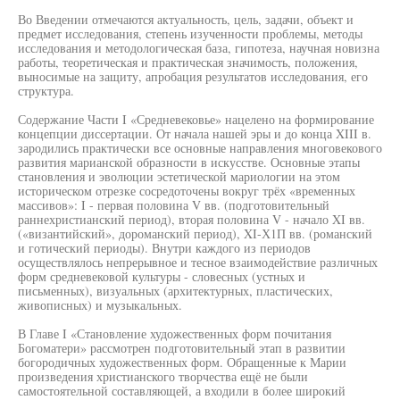
Во Введении отмечаются актуальность, цель, задачи, объект и
предмет исследования, степень изученности проблемы, методы
исследования и методологическая база, гипотеза, научная новизна
работы, теоретическая и практическая значимость, положения,
выносимые на защиту, апробация результатов исследования, его
структура.
Содержание Части I «Средневековье» нацелено на формирование
концепции диссертации. От начала нашей эры и до конца XIII в.
зародились практически все основные направления многовекового
развития марианской образности в искусстве. Основные этапы
становления и эволюции эстетической мариологии на этом
историческом отрезке сосредоточены вокруг трёх «временных
массивов»: I - первая половина V вв. (подготовительный
раннехристианский период), вторая половина V - начало XI вв.
(«византийский», дороманский период), XI-Х1П вв. (романский
и готический периоды). Внутри каждого из периодов
осуществлялось непрерывное и тесное взаимодействие различных
форм средневековой культуры - словесных (устных и
письменных), визуальных (архитектурных, пластических,
живописных) и музыкальных.
В Главе I «Становление художественных форм почитания
Богоматери» рассмотрен подготовительный этап в развитии
богородичных художественных форм. Обращенные к Марии
произведения христианского творчества ещё не были
самостоятельной составляющей, а входили в более широкий