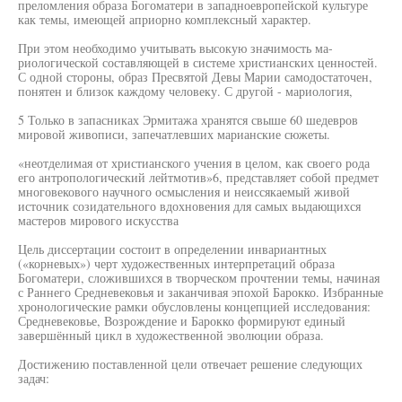
преломления образа Богоматери в западноевропейской культуре
как темы, имеющей априорно комплексный характер.
При этом необходимо учитывать высокую значимость ма-
риологической составляющей в системе христианских ценностей.
С одной стороны, образ Пресвятой Девы Марии самодостаточен,
понятен и близок каждому человеку. С другой - мариология,
5 Только в запасниках Эрмитажа хранятся свыше 60 шедевров
мировой живописи, запечатлевших марианские сюжеты.
«неотделимая от христианского учения в целом, как своего рода
его антропологический лейтмотив»6, представляет собой предмет
многовекового научного осмысления и неиссякаемый живой
источник созидательного вдохновения для самых выдающихся
мастеров мирового искусства
Цель диссертации состоит в определении инвариантных
(«корневых») черт художественных интерпретаций образа
Богоматери, сложившихся в творческом прочтении темы, начиная
с Раннего Средневековья и заканчивая эпохой Барокко. Избранные
хронологические рамки обусловлены концепцией исследования:
Средневековье, Возрождение и Барокко формируют единый
завершённый цикл в художественной эволюции образа.
Достижению поставленной цели отвечает решение следующих
задач: