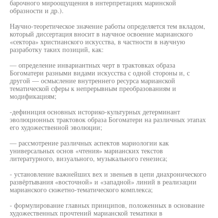
барочного мироощущения в интерпретациях маринской
образности и др.).
Научно-теоретическое значение работы определяется тем вкладом,
который диссертация вносит в научное освоение марианского
«сектора» христианского искусства, в частности в научную
разработку таких позиций, как:
— определение инвариантных черт в трактовках образа
Богоматери разными видами искусства с одной стороны и, с
другой — осмысление внутреннего ресурса марианской
тематической сферы к непрерывным преобразованиям и
модификациям;
-дефиниция основных историко-культурных детерминант
эволюционных трактовок образа Богоматери на различных этапах
его художественной эволюции;
— рассмотрение различных аспектов мариологии как
универсальных основ «чтения» марианских текстов
литературного, визуального, музыкального генезиса;
- установление важнейших вех и звеньев в цепи диахронического
развёртывания «восточной» и «западной» линий в реализации
марианского сюжетно-тематического комплекса;
- формулирование главных принципов, положенных в основание
художественных прочтений марианской тематики в