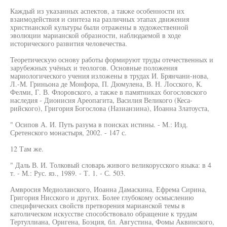
Каждый из указанных аспектов, а также особенности их
взаимодействия и синтеза на различных этапах движения
христианской культуры были отражены в художественной
эволюции марианской образности, наблюдаемой в ходе
исторического развития человечества.
Теоретическую основу работы формируют труды отечественных и
зарубежных учёных и теологов. Основные положения
мариологического учения изложены в трудах И. Брянчани-нова,
Л.-М. Гриньона де Монфора, П. Дюмулена, В. Н. Лосского, К.
Фелми, Г. В. Флоровского, а также в памятниках богословского
наследия - Дионисия Ареопагита, Василия Великого (Кеса-
рийского), Григория Богослова (Назианзина), Иоанна Златоуста,
" Осипов А. И. Путь разума в поисках истины. - М.: Изд.
Сретенского монастыря, 2002. - 147 с.
12 Там же.
" Даль В. И. Толковый словарь живого великорусского языка: в 4
т. - М.: Рус. яз., 1989. - Т. 1. - С. 503.
Амвросия Медиолаиского, Иоанна Дамаскина, Ефрема Сирина,
Григория Нисского и других. Более глубокому осмыслению
специфических свойств претворения марианской темы в
католическом искусстве способствовало обращение к трудам
Тертуллиана, Оригена, Боэция, бл. Августина, Фомы Аквинского,