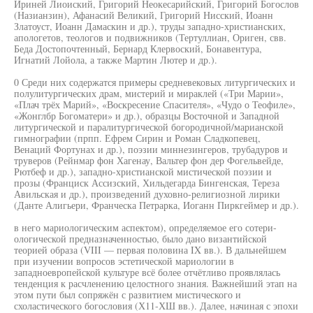
Ириней Лиоиский, Григорий Неокесарийский, Григорий Богослов
(Назианзин), Афанасий Великий, Григорий Нисский, Иоанн
Златоуст, Иоанн Дамаскин и др.), труды западно-христианских,
апологетов, теологов и подвижников (Тертуллиан, Ориген, свв.
Беда Достопочтенный, Бернард Клервоский, Бонавентура,
Игнатий Лойола, а также Мартин Лютер и др.).
0 Среди них содержатся примеры средневековых литургических и
полулитургических драм, мистерий и мираклей («Три Марии»,
«Плач трёх Марий», «Воскресение Спасителя», «Чудо о Теофиле»,
«Жонглбр Богоматери» и др.), образцы Восточной и Западной
литургической и паралитургической богородичной/марианской
гимнографии (прпп. Ефрем Сирин и Роман Сладкопевец,
Венаций Фортунах и др.), поэзии миннезингеров, трубадуров и
труверов (Рейнмар фон Хагенау, Вальтер фон дер Фогельвейде,
Рютбеф и др.), западно-христианской мистической поэзии и
прозы (Франциск Ассизский, Хильдегарда Бингенская, Тереза
Авильская и др.), произведений духовно-религиозной лирики
(Данте Алигьери, Франческа Петрарка, Иоганн Пиркгеймер и др.).
в него мариологическим аспектом), определяемое его сотери-
ологической предназначенностью, было дано византийской
теорией образа (VIII — первая половина IX вв.). В дальнейшем
при изучении вопросов эстетической мариологии в
западноевропейской культуре всё более отчётливо проявлялась
тенденция к расчленению целостного знания. Важнейший этап на
этом пути был сопряжён с развитием мистического и
схоластического богословия (Х11-ХШ вв.). Далее, начиная с эпохи