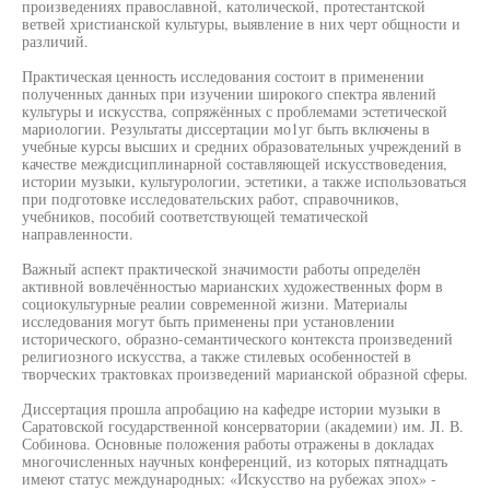
произведениях православной, католической, протестантской
ветвей христианской культуры, выявление в них черт общности и
различий.
Практическая ценность исследования состоит в применении
полученных данных при изучении широкого спектра явлений
культуры и искусства, сопряжённых с проблемами эстетической
мариологии. Результаты диссертации мо1уг быть включены в
учебные курсы высших и средних образовательных учреждений в
качестве междисциплинарной составляющей искусствоведения,
истории музыки, культурологии, эстетики, а также использоваться
при подготовке исследовательских работ, справочников,
учебников, пособий соответствующей тематической
направленности.
Важный аспект практической значимости работы определён
активной вовлечённостью марианских художественных форм в
социокультурные реалии современной жизни. Материалы
исследования могут быть применены при установлении
исторического, образно-семантического контекста произведений
религиозного искусства, а также стилевых особенностей в
творческих трактовках произведений марианской образной сферы.
Диссертация прошла апробацию на кафедре истории музыки в
Саратовской государственной консерватории (академии) им. JI. В.
Собинова. Основные положения работы отражены в докладах
многочисленных научных конференций, из которых пятнадцать
имеют статус международных: «Искусство на рубежах эпох» -