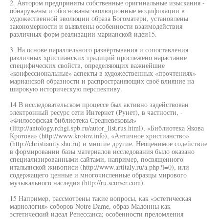
2. Автором предприняты собственные оригинальные изыскания -
обнаружены и обоснованы эволюционные модификации в
художественной эволюции образа Богоматери, установлены
закономерности и выявлены особенности взаимодействия
различных форм реализации марианской идеи15.
3. На основе параллельного развёртывания и сопоставления
различных христианских традиций прослежено нарастание
специфических свойств, определяющих важнейшие
«конфессиональные» аспекты в художественных «прочтениях»
марианской образности и распространяющих своё влияние на
широкую историческую перспективу.
14 В исследовательском процессе был активно задействован
электронный ресурс сети Интернет (Рунет), в частности, -
«Философская библиотека Средневековья»
(littp://antology.rchgi.spb.ru/autor_list.rus.html), «Библиотека Якова
Кротова» (http://www.krotov.info), «Античное христианство»
(http://christianity.shu.ru) и многие другие. Неоценимое содействие
в формировании базы материалов исследования было оказано
специализированными сайтами, например, посвященного
итальянской живописи (http://www.artitaly.ru/a.php?l=0), или
содержащего ценные и многочисленные образцы мирового
музыкального наследия (http://ru.scorser.com).
15 Например, рассмотрены такие вопросы, как «эстетическая
мариология» соборов Notre Dame, образ Мадонны как
эстетический идеал Ренессанса; особенности преломления