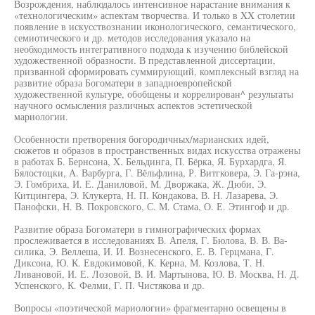
Возрождения, наблюдалось интенсивное нарастание внимания к
«технологическим» аспектам творчества. И только в XX столетии
появление в искусствознании иконологического, семантического,
семиотического и др. методов исследования указало на
необходимость интегративного подхода к изучению библейской
художественной образности. В представленной диссертации,
призванной сформировать суммирующий, комплексный взгляд на
развитие образа Богоматери в западноевропейской
художественной культуре, обобщены и коррелирован^ результаты
научного осмысления различных аспектов эстетической
мариологии.
Особенности претворения богородичных/марианских идей,
сюжетов и образов в пространственных видах искусства отражены
в работах Б. Бернсона, X. Бельдинга, П. Бёрка, Я. Бурхардга, Я.
Бялостоцки, А. Варбурга, Г. Вёльфлина, Р. Витгковера, Э. Га-рэна,
Э. Гомбриха, И. Е. Даниловой, М. Дворжака, Ж. Дюби, Э.
Китцингера, Э. Клукерта, Н. П. Кондакова, В. Н. Лазарева, Э.
Панофски, Н. В. Покровского, С. М. Стама, О. Е. Этингоф и др.
Развитие образа Богоматери в гимнографических формах
прослеживается в исследованиях В. Апеля, Г. Бюлова, В. В. Ва-
силика, Э. Веллеша, И. И. Вознесенского, Е. В. Герцмана, Г.
Диксона, Ю. К. Евдокимовой, К. Керна, М. Козлова, Т. Н.
Ливановой, И. Е. Лозовой, В. И. Мартынова, Ю. В. Москва, Н. Д.
Успенского, К. Фелми, Г. П. Чистякова и др.
Вопросы «поэтической мариологии» фрагментарно освещены в