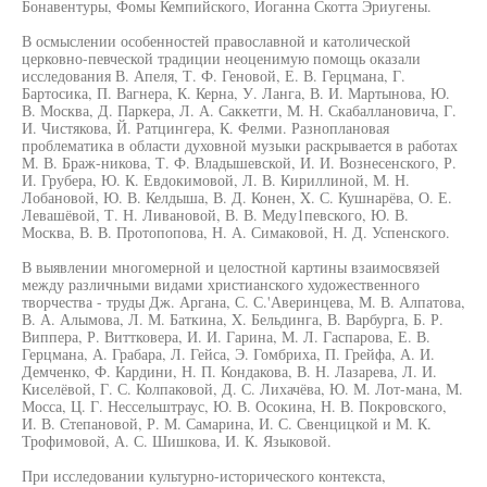
Бонавентуры, Фомы Кемпийского, Иоганна Скотта Эриугены.
В осмыслении особенностей православной и католической
церковно-певческой традиции неоценимую помощь оказали
исследования В. Апеля, Т. Ф. Геновой, Е. В. Герцмана, Г.
Бартосика, П. Вагнера, К. Керна, У. Ланга, В. И. Мартынова, Ю.
В. Москва, Д. Паркера, Л. А. Саккетги, М. Н. Скабаллановича, Г.
И. Чистякова, Й. Ратцингера, К. Фелми. Разноплановая
проблематика в области духовной музыки раскрывается в работах
М. В. Браж-никова, Т. Ф. Владышевской, И. И. Вознесенского, Р.
И. Грубера, Ю. К. Евдокимовой, Л. В. Кириллиной, М. Н.
Лобановой, Ю. В. Келдыша, В. Д. Конен, X. С. Кушнарёва, О. Е.
Левашёвой, Т. Н. Ливановой, В. В. Меду1певского, Ю. В.
Москва, В. В. Протопопова, Н. А. Симаковой, Н. Д. Успенского.
В выявлении многомерной и целостной картины взаимосвязей
между различными видами христианского художественного
творчества - труды Дж. Аргана, С. С.'Аверинцева, М. В. Алпатова,
В. А. Алымова, Л. М. Баткина, X. Бельдинга, В. Варбурга, Б. Р.
Виппера, Р. Виттковера, И. И. Гарина, М. Л. Гаспарова, Е. В.
Герцмана, А. Грабара, Л. Гейса, Э. Гомбриха, П. Грейфа, А. И.
Демченко, Ф. Кардини, Н. П. Кондакова, В. Н. Лазарева, Л. И.
Киселёвой, Г. С. Колпаковой, Д. С. Лихачёва, Ю. М. Лот-мана, М.
Мосса, Ц. Г. Нессельштраус, Ю. В. Осокина, Н. В. Покровского,
И. В. Степановой, Р. М. Самарина, И. С. Свенцицкой и М. К.
Трофимовой, А. С. Шишкова, И. К. Языковой.
При исследовании культурно-исторического контекста,