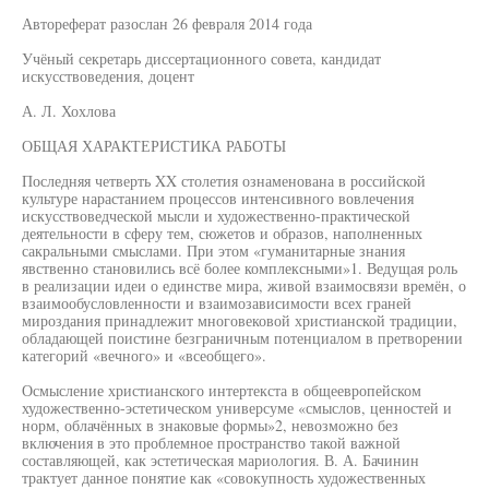
Автореферат разослан 26 февраля 2014 года
Учёный секретарь диссертационного совета, кандидат
искусствоведения, доцент
А. Л. Хохлова
ОБЩАЯ ХАРАКТЕРИСТИКА РАБОТЫ
Последняя четверть XX столетия ознаменована в российской
культуре нарастанием процессов интенсивного вовлечения
искусствоведческой мысли и художественно-практической
деятельности в сферу тем, сюжетов и образов, наполненных
сакральными смыслами. При этом «гуманитарные знания
явственно становились всё более комплексными»1. Ведущая роль
в реализации идеи о единстве мира, живой взаимосвязи времён, о
взаимообусловленности и взаимозависимости всех граней
мироздания принадлежит многовековой христианской традиции,
обладающей поистине безграничным потенциалом в претворении
категорий «вечного» и «всеобщего».
Осмысление христианского интертекста в общеевропейском
художественно-эстетическом универсуме «смыслов, ценностей и
норм, облачённых в знаковые формы»2, невозможно без
включения в это проблемное пространство такой важной
составляющей, как эстетическая мариология. В. А. Бачинин
трактует данное понятие как «совокупность художественных