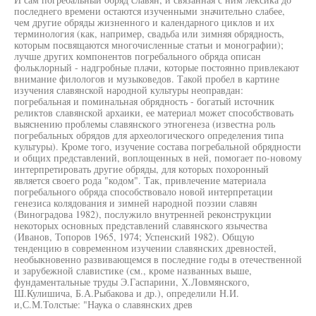
последнего времени остаются изученными значительно слабее,
чем другие обряды жизненного и календарного циклов и их
терминология (как, например, свадьба или зимняя обрядность,
которым посвящаются многочисленные статьи и монографии);
лучше других компонентов погребального обряда описан
фольклорный - надгробные плачи, которые постоянно привлекают
внимание филологов и музыковедов. Такой пробел в картине
изучения славянской народной культуры неоправдан:
погребальная и поминальная обрядность - богатый источник
реликтов славянской архаики, ее материал может способствовать
выяснению проблемы славянского этногенеза (известна роль
погребальных обрядов для археологического определения типа
культуры). Кроме того, изучение состава погребальной обрядности
и общих представлений, воплощенных в ней, помогает по-новому
интерпретировать другие обряды, для которых похоронный
является своего рода "кодом". Так, привлечение материала
погребального обряда способствовало новой интерпретации
генезиса колядования и зимней народной поэзии славян
(Виноградова 1982), послужило внутренней реконструкции
некоторых основных представлений славянского язычества
(Иванов, Топоров 1965, 1974; Успенский 1982). Общую
тенденцию в современном изучении славянских древностей,
необыкновенно развивающемся в последние годы в отечественной
и зарубежной славистике (см., кроме названных выше,
фундаментальные труды Э.Гаспарини, Х.Ловмянского,
Ш.Кулишича, Б.А.Рыбакова и др.), определили Н.И.
и,С.М.Толстые: "Наука о славянских древ