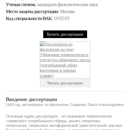
Ученая cтепень:
кандидата филологических наук
Место защиты диссертации:
Москва
Код cпециальности ВАК:
10.02.03
Купить диссертацию
Читать диссертацию
Введение диссертации
1983 год, автореферат по филологии, Седакова, Ольга Александровна
Основная задача диссертации - исследование терминологии
славянского погребального обряда, анализ семантики,
этимологии, символики метафорической заместительной лексики.
И сам погребальный обряд славян, и связанная с ним лексика до