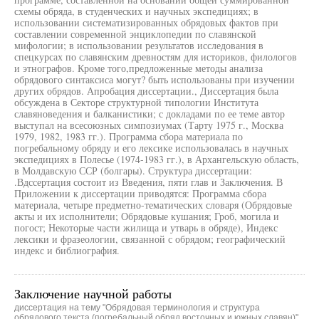
схемы обряда, в студенческих и научных экспедициях; в
использовании систематизированных обрядовых фактов при
составлении современной энциклопедии по славянской
мифологии; в использовании результатов исследования в
спецкурсах по славянским древностям для историков, филологов
и этнографов. Кроме того,предложенные методы анализа
обрядового синтаксиса могут? быть использованы при изучении
других обрядов. Апробация диссертации., Диссертация была
обсуждена в Секторе структурной типологии Института
славяноведения и балканистики; с докладами по ее теме автор
выступал на всесоюзных симпозиумах (Тарту 1975 г., Москва
1979, 1982, 1983 гг.). Программа сбора материала по
погребальному обряду и его лексике использовалась в научных
экспедициях в Полесье (1974-1983 гг.), в Архангельскую область,
в Молдавскую ССР (болгары). Структура диссертации:
.Вдссертация состоит из Введения, пяти глав и Заключения. В
Приложении к диссертации приводятся: Программа сбора
материала, четыре предметно-тематических словаря (Обрядовые
акты и их исполнители; Обрядовые кушания; Гроб, могила и
погост; Некоторые части жилища и утварь в обряде), Индекс
лексики и фразеологии, связанной с обрядом; географический
индекс и библиография.
Заключение научной работы
диссертация на тему "Обрядовая терминология и структура
обрядового текста (погребальный обряд восточных и южных славян)"