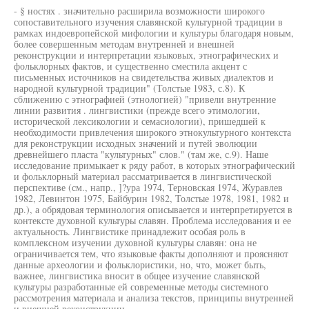
- § ностях . значительно расширила возможности широкого
сопоставительного изучения славянской культурной традиции в
рамках индоевропейской мифологии и культуры благодаря новым,
более совершенным методам внутренней и внешней
реконструкции и интерпретации языковых, этнографических и
фольклорных фактов, и существенно сместила акцент с
письменных источников на свидетельства живых диалектов и
народной культурной традиции" (Толстые 1983, с.8). К
сближению с этнографией (этнологией) "привели внутренние
линии развития . лингвистики (прежде всего этимологии,
исторической лексикологии и семасиологии), пришедшей к
необходимости привлечения широкого этнокультурного контекста
для реконструкции исходных значений и путей эволюции
древнейшего пласта "культурных" слов." (там же, с.9). Наше
исследование примыкает к ряду работ, в которых этнографический
и фольклорный материал рассматривается в лингвистической
перспективе (см., напр., ]?ура 1974, Терновская 1974, Журавлев
1982, Левинтон 1975, Байбурин 1982, Толстые 1978, 1981, 1982 и
др.), а обрядовая терминология описывается и интерпретируется в
контексте духовной культуры славян. Проблема исследования и ее
актуальность. Лингвистике принадлежит особая роль в
комплексном изучении духовной культуры славян: она не
ограничивается тем, что языковые факты дополняют и проясняют
данные археологии и фольклористики, но, что, может быть,
важнее, лингвистика вносит в общее изучение славянской
культуры разработанные ей современные методы системного
рассмотрения материала и анализа текстов, принципы внутренней
и внешней реконструкции.