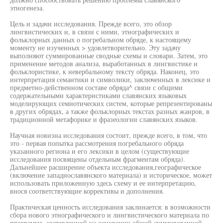
этногенеза.
Цель и задачи исследования. Прежде всего, это обзор
лингвистических и, в связи с ними, этнографических и
фольклорных данных о погребальном обряде, к настоящему
моменту не изученных > удовлетворительно. Эту задачу
выполняют суммированные сводные схемы и словари. Затем, это
применение методов анализа, выработанных в лингвистике и
фольклористике, к невербальному тексту обряда. Наконец, это
интерпретация семантики и символики, заключенных в лексике и
предметно-действенном составе обряда^ связи с общими
содержательными характеристиками славянских языковых
моделирующих семиотических систем, которые репрезентированы
в других обрядах, а также фольклорных текстах разных жанров, в
традиционной метафорике и фразеологии славянских языков.
Научная новизна исследования состоит, прежде всего, в том, что
это - первая попытка рассмотрения погребального обряда
указанного региона и его лексики в целом (существующие
исследования посвящены отдельным фрагментам обряда).
Дальнейшее расширение объекта исследования,географическое
(включение западнославянского материала) и историческое, может
использовать приложенную здесь схему и ее интерпретацию,
внося соответствующие коррективы и дополнения.
Практическая ценность исследования заклинается: в возможности
сбора нового этнографического и лингвистического материала по
программе, составленной на основании общей суммированной