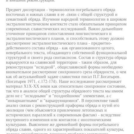
Предмет диссертации - терминология погребального обряда
восточных и южных славян в ее .связи с общей структурой и
семантикой обряда. Изучение народной терминологии в широком
экстралингвистическом контексте стало обязательным принципом
современных славистических исследований. Важно дальнейшее
уточнение принципов сопоставления лингвистического и
экстралингвистического планов, и способствовать этому должно
рассмотрение экстралингвистического плана - предметно-
действенного состава обряда - как организованного целого,
невербального текста, обладающего собственной функциональной
структурой и своего рода синтаксисом. Состав и структура обряда
варьируются на славянской территории - таким образом, для
реконструкции "исходной", общеславянской формы необходимо
внимательное рассмотрение синхронного среза обрядности, о чем
как об актуальнейшей задаче славистики писал П.Г.Богатырев.
(Богатырев 1971, с.172-174). Наше исследование рассматривает
материал Х1Х-ХХ веков как относительно синхронное состояние,
так что в анализе общей структуры обрядового текста мы имеем
дело не с "исходными" и "позднейшими" элементами, а с
"инвариантными" и "варьирующимися". В перспективе такой
анализ связан с реконструкцией праформы обряда и путей его
эволюции (чем объясняется привлечение летописных и
исторических параллелей к современным фактам) - вследствие
внутреннего изменения или контактов с иноэтническими
культурами. Выяснение же древнейшей формы погребального
обряда славян, одного из характернейших показателей культуры,
должно способствовать решению проблемы славянского