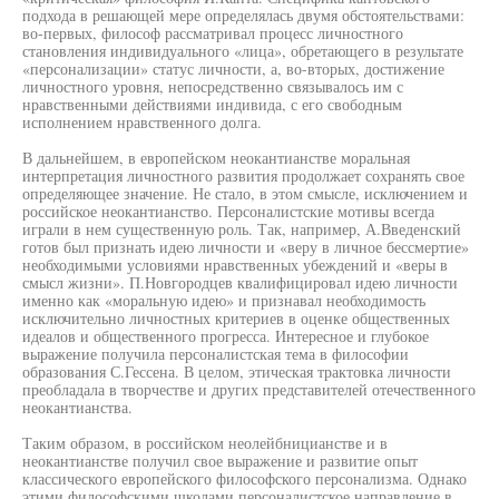
подхода в решающей мере определялась двумя обстоятельствами:
во-первых, философ рассматривал процесс личностного
становления индивидуального «лица», обретающего в результате
«персонализации» статус личности, а, во-вторых, достижение
личностного уровня, непосредственно связывалось им с
нравственными действиями индивида, с его свободным
исполнением нравственного долга.
В дальнейшем, в европейском неокантианстве моральная
интерпретация личностного развития продолжает сохранять свое
определяющее значение. Не стало, в этом смысле, исключением и
российское неокантианство. Персоналистские мотивы всегда
играли в нем существенную роль. Так, например, А.Введенский
готов был признать идею личности и «веру в личное бессмертие»
необходимыми условиями нравственных убеждений и «веры в
смысл жизни». П.Новгородцев квалифицировал идею личности
именно как «моральную идею» и признавал необходимость
исключительно личностных критериев в оценке общественных
идеалов и общественного прогресса. Интересное и глубокое
выражение получила персоналистская тема в философии
образования С.Гессена. В целом, этическая трактовка личности
преобладала в творчестве и других представителей отечественного
неокантианства.
Таким образом, в российском неолейбницианстве и в
неокантианстве получил свое выражение и развитие опыт
классического европейского философского персонализма. Однако
этими философскими школами персоналистское направление в