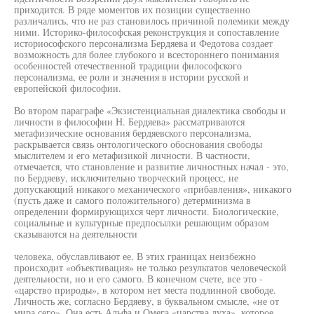
приходится. В ряде моментов их позиции существенно
различались, что не раз становилось причиной полемики между
ними. Историко-философская реконструкция и сопоставление
историософского персонализма Бердяева и Федотова создает
возможность для более глубокого и всестороннего понимания
особенностей отечественной традиции философского
персонализма, ее роли и значения в истории русской и
европейской философии.
Во втором параграфе «Экзистенциальная диалектика свободы и
личности в философии Н. Бердяева» рассматриваются
метафизические основания бердяевского персонализма,
раскрывается связь онтологического обоснования свободы
мыслителем и его метафизикой личности. В частности,
отмечается, что становление и развитие личностных начал - это,
по Бердяеву, исключительно творческий процесс, не
допускающий никакого механического «прибавления», никакого
(пусть даже и самого положительного) детерминизма в
определении формирующихся черт личности. Биологические,
социальные и культурные предпосылки решающим образом
сказываются на деятельности
человека, обуславливают ее. В этих границах неизбежно
происходит «объективация» не только результатов человеческой
деятельности, но и его самого. В конечном счете, все это -
«царство природы», в котором нет места подлинной свободе.
Личность же, согласно Бердяеву, в буквальном смысле, «не от
мира сего». Она есть Альфа и Омега «царства духа», которое,