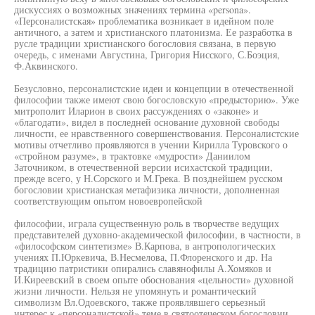
дискуссиях о возможных значениях термина «persona».
«Персоналистская» проблематика возникает в идейном поле
античного, а затем и христианского платонизма. Ее разработка в
русле традиции христианского богословия связана, в первую
очередь, с именами Августина, Григория Нисского, С.Боэция,
Ф.Аквинского.
Безусловно, персоналистские идеи и концепции в отечественной
философии также имеют свою богословскую «предысторию». Уже
митрополит Иларион в своих рассуждениях о «законе» и
«благодати», видел в последней основание духовной свободы
личности, ее нравственного совершенствования. Персоналистские
мотивы отчетливо проявляются в учении Кирилла Туровского о
«стройном разуме», в трактовке «мудрости» Даниилом
Заточником, в отечественной версии исихастской традиции,
прежде всего, у Н.Сорского и М.Грека. В позднейшем русском
богословии христианская метафизика личности, дополненная
соответствующим опытом новоевропейской
философии, играла существенную роль в творчестве ведущих
представителей духовно-академической философии, в частности, в
«философском синтетизме» В.Карпова, в антропологических
учениях П.Юркевича, В.Несмелова, П.Флоренского и др. На
традицию патристики опирались славянофилы А.Хомяков и
И.Киреевский в своем опыте обоснования «цельности» духовной
жизни личности. Нельзя не упомянуть и романтический
символизм Вл.Одоевского, также проявлявшего серьезный
интерес к «персоналистской» теме в святоотеческом богословии.