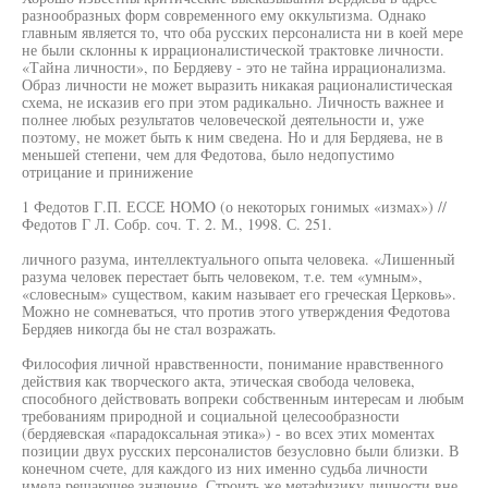
разнообразных форм современного ему оккультизма. Однако
главным является то, что оба русских персоналиста ни в коей мере
не были склонны к иррационалистической трактовке личности.
«Тайна личности», по Бердяеву - это не тайна иррационализма.
Образ личности не может выразить никакая рационалистическая
схема, не исказив его при этом радикально. Личность важнее и
полнее любых результатов человеческой деятельности и, уже
поэтому, не может быть к ним сведена. Но и для Бердяева, не в
меньшей степени, чем для Федотова, было недопустимо
отрицание и принижение
1 Федотов Г.П. ЕССЕ HOMO (о некоторых гонимых «измах») //
Федотов Г Л. Собр. соч. Т. 2. М., 1998. С. 251.
личного разума, интеллектуального опыта человека. «Лишенный
разума человек перестает быть человеком, т.е. тем «умным»,
«словесным» существом, каким называет его греческая Церковь».
Можно не сомневаться, что против этого утверждения Федотова
Бердяев никогда бы не стал возражать.
Философия личной нравственности, понимание нравственного
действия как творческого акта, этическая свобода человека,
способного действовать вопреки собственным интересам и любым
требованиям природной и социальной целесообразности
(бердяевская «парадоксальная этика») - во всех этих моментах
позиции двух русских персоналистов безусловно были близки. В
конечном счете, для каждого из них именно судьба личности
имела решающее значение. Строить же метафизику личности вне