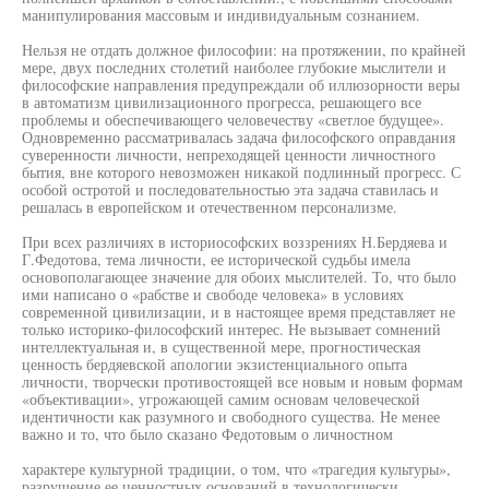
манипулирования массовым и индивидуальным сознанием.
Нельзя не отдать должное философии: на протяжении, по крайней
мере, двух последних столетий наиболее глубокие мыслители и
философские направления предупреждали об иллюзорности веры
в автоматизм цивилизационного прогресса, решающего все
проблемы и обеспечивающего человечеству «светлое будущее».
Одновременно рассматривалась задача философского оправдания
суверенности личности, непреходящей ценности личностного
бытия, вне которого невозможен никакой подлинный прогресс. С
особой остротой и последовательностью эта задача ставилась и
решалась в европейском и отечественном персонализме.
При всех различиях в историософских воззрениях Н.Бердяева и
Г.Федотова, тема личности, ее исторической судьбы имела
основополагающее значение для обоих мыслителей. То, что было
ими написано о «рабстве и свободе человека» в условиях
современной цивилизации, и в настоящее время представляет не
только историко-философский интерес. Не вызывает сомнений
интеллектуальная и, в существенной мере, прогностическая
ценность бердяевской апологии экзистенциального опыта
личности, творчески противостоящей все новым и новым формам
«объективации», угрожающей самим основам человеческой
идентичности как разумного и свободного существа. Не менее
важно и то, что было сказано Федотовым о личностном
характере культурной традиции, о том, что «трагедия культуры»,
разрушение ее ценностных оснований в технологически