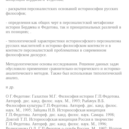
- раскрытия персоналистских оснований историософии русских
философов;
- определения как общих черт в персоналистской метафизике
истории Бердяева и Федотова, так и принципиальных различий в
их позициях; .
- типологической характеристики историософского персонализма
русских мыслителей в историко-философском контексте и в
контексте персоналистской проблематики в современном
философском дискурсе.
Методологические основы исследования. Решение данных задач
обусловило применение сравнительно-исторического и историко-
аналитического методов. Также был использован типологический
анализ,
и др.
О Г.Федотове: Галахтин М.Г. Философия истории Г.П.Федотова.
Автореф. дис. канд. филос. наук. М., 1993; Рыбачук В.Б.
Философия культуры Г.П.Федотова. Автореф. дис. канд. филос.
наук. М., 1995; Зайцева Н.В. Историософская концепция
Г.П.Федотова. Автореф. дис. канд. филос. наук. Самара. 1998;
Довгий Т.П. Историософская концепция Россия в творчестве
Г.П.Федотова. Автореф. дис. канд. филос. наук. М., 1996;
Волкогонова О.Д. Г.П.Федотов о судьбе России. М., 1997; Исупов