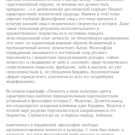
(хрестоматийный образец: «в человеке все должно быть
прекрасно...») и дионисически-диссонансной (вариант Ницше)
характеристикой человеческой природы. Именно в этой точке
обретает глубокий философский смысл его отказ признать в
культуре высший смысл человеческого творчества в истории. Даже
самые гениальные результаты интеллектуального и
художественного творчества не в состоянии передать
экзистенциальный опыт личности, не объективируя одновременно
этот опыт, не ограничивая роковым образом бесконечный и
противоречивый космос личностного бытия. Философски
оправданным оказывается и постоянный спор русского
персоналиста с концептами предлагающими разгадку «тайны
личности» и сводящими ее либо к «низовой» сфере человеческого
существования (марксизм, фрейдизм), либо к высшим, но уже
сверхличностным и, по убеждению Бердяева, безличностным
сферам (прежде всего, платонизм во всех его позднейших
модификациях).
Во втором параграфе «Личность в мире культуры» дается
характеристика наиболее принципиальным персоналистским
установкам в философии истории Г. Федотова. Делается вывод,
что неоднократно оспаривая ключевые идеи Бердяева, Федотов в
полной мере разделял персоналистскую направленность его
творчества. Стремился же он, в первую очередь, избежать
намеченного в бердяевской «философии свободы»
противопоставления личности и культуры. С этим был связан, в
частности, его опыт философской реабилитации «гонимых