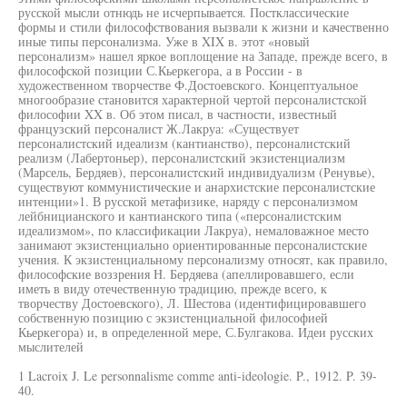
русской мысли отнюдь не исчерпывается. Постклассические
формы и стили философствования вызвали к жизни и качественно
иные типы персонализма. Уже в XIX в. этот «новый
персонализм» нашел яркое воплощение на Западе, прежде всего, в
философской позиции С.Кьеркегора, а в России - в
художественном творчестве Ф.Достоевского. Концептуальное
многообразие становится характерной чертой персоналистской
философии XX в. Об этом писал, в частности, известный
французский персоналист Ж.Лакруа: «Существует
персоналистский идеализм (кантианство), персоналистский
реализм (Лабертоньер), персоналистский экзистенциализм
(Марсель, Бердяев), персоналистский индивидуализм (Ренувье),
существуют коммунистические и анархистские персоналистские
интенции»1. В русской метафизике, наряду с персонализмом
лейбницианского и кантианского типа («персоналистским
идеализмом», по классификации Лакруа), немаловажное место
занимают экзистенциально ориентированные персоналистские
учения. К экзистенциальному персонализму относят, как правило,
философские воззрения Н. Бердяева (апеллировавшего, если
иметь в виду отечественную традицию, прежде всего, к
творчеству Достоевского), Л. Шестова (идентифицировавшего
собственную позицию с экзистенциальной философией
Кьеркегора) и, в определенной мере, С.Булгакова. Идеи русских
мыслителей
1 Lacroix J. Le personnalisme comme anti-ideologie. P., 1912. P. 39-
40.