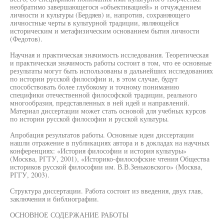
необратимо завершающегося «объективацией» и отчуждением
личности и культуры (Бердяев) и, напротив, сохраняющего
личностные черты в культурной традиции, являющейся
историческим и метафизическим основанием бытия личности
(Федотов).
Научная и практическая значимость исследования. Теоретическая
и практическая значимость работы состоит в том, что ее основные
результаты могут быть использованы в дальнейших исследованиях
по истории русской философии и, в этом случае, будут
способствовать более глубокому и точному пониманию
специфики отечественной философской традиции, реального
многообразия, представленных в ней идей и направлений.
Материал диссертации может стать основой для учебных курсов
по истории русской философии и русской культуры.
Апробация результатов работы. Основные идеи диссертации
нашли отражение в публикациях автора и в докладах на научных
конференциях: «История философии и история культуры»
(Москва, РГТУ, 2001), «Историко-философские чтения Общества
историков русской философии им. В.В.Зеньковского» (Москва,
РГГУ, 2003).
Структура диссертации. Работа состоит из введения, двух глав,
заключения и библиографии.
ОСНОВНОЕ СОДЕРЖАНИЕ РАБОТЫ