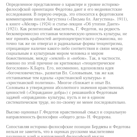
Определенное представление о характере и уровне историко-
философской ориентации Федотова дают и его медиевистские
исследования. В первую очередь, это относится к федотовским
комментариям писем Августина («Письма бл. Августина». 1911),
к книге «Абеляр» (1924) и статье-лекции «Об утопии Данте»
(1921). Как религиозный мыслитель, Г. Федотов, на редкость
бескомпромиссно отстаивая человеческую ценность культуры, не
мог принять крайностей антропоцентристского гуманизма, но
точно так же он отвергал и радикальные формы теоцентризма,
отрицающие наличие какого-либо соответствия и связи между
социальным и культурным миром человека и миром
божественным, между «землей» и «небом». Так, в частности,
именно по этой причине он критиковал «теоцентрическое
богословие» К.Барта. Его, несомненно, вдохновляла идея
«богочеловечества», развитая Вл. Соловьевым, так же как
отстаиваемые тем идеалы «христианской культуры» и
«христианской политики». Многое сближает и опыт Вл.
Соловьева в утверждении абсолютного значения нравственных
ценностей («Оправдание добра») с решавшейся Федотовым
задачей «оправдания» культуры, пусть и не в едином
систематическом труде, но по-своему не менее последовательно.
Высоко оценивал Г.Федотов нравственный смысл и социальную
направленность философии «общего дела» Н. Федорова.
Сопоставляя историко-философские позиции Бердяева и Федотова
нельзя не заметить, что в оценках русскими мыслителями
различных идей и направлений философской мысли