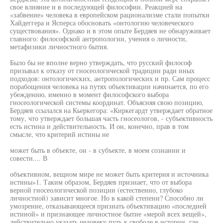
свое влияние и в последующей философии. Реакцией на
«забвение» человека в европейском рационализме стали попытки
Хайдеггера и Ясперса обосновать «онтологию человеческого
существования». Однако и в этом опыте Бердяев не обнаруживает
главного: философской антропологии, учения о личности,
метафизики личностного бытия.
Было бы не вполне верно утверждать, что русский философ
призывал к отказу от гносеологической традиции ради иных
подходов: онтологических, антропологических и пр. Сам процесс
порабощения человека на путях объективации начинается, по его
убеждению, именно в момент философского выбора
гносеологической системы координат. Объясняя свою позицию,
Бердяев ссылался на Кьеркегора: «Киркегардт утверждает обратное
тому, что утверждает большая часть гносеологов, - субъективность
есть истина и действительность. И он, конечно, прав в том
смысле, что критерий истины не
может быть в объекте, он - в субъекте, в моем сознании и
совести.... В
объективном, вещном мире не может быть критерия и источника
истины»1. Таким образом, Бердяев признает, что от выбора
верной гносеологической позиции (естественно, глубоко
личностной) зависит многое. Но в какой степени? Способно ли
умозрение, отказывающееся признать объективацию «последней
истиной» и признающее личностное бытие «мерой всех вещей»,
действительно указать человеку путь к свободе в истории, где