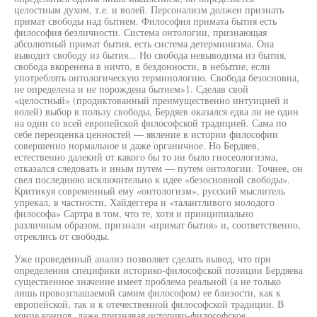
целостным духом, т.е. и волей. Персонализм должен признать
примат свободы над бытием. Философия примата бытия есть
философия безличности. Система онтологии, признающая
абсолютный примат бытия, есть система детерминизма. Она
выводит свободу из бытия... Но свобода невыводима из бытия,
свобода вкоренена в ничто, в бездонности, в небытие, если
употреблять онтологическую терминологию. Свобода безосновна,
не определена и не порождена бытием»1. Сделав свой
«целостный» (продиктованный преимущественно интуицией и
волей) выбор в пользу свободы, Бердяев оказался едва ли не один
на один со всей европейской философской традицией. Сама по
себе переоценка ценностей — явление в истории философии
совершенно нормальное и даже органичное. Но Бердяев,
естественно далекий от какого бы то ни было гносеологизма,
отказался следовать и иным путем — путем онтологии. Точнее, он
свел последнюю исключительно к идее «безосновной свободы».
Критикуя современный ему «онтологизм», русский мыслитель
упрекал, в частности, Хайдеггера и «талантливого молодого
философа» Сартра в том, что те, хотя и принципиально
различным образом, признали «примат бытия» и, соответственно,
отреклись от свободы.
Уже проведенный анализ позволяет сделать вывод, что при
определении специфики историко-философской позиции Бердяева
существенное значение имеет проблема реальной (а не только
лишь провозглашаемой самим философом) ее близости, как к
европейской, так и к отечественной философской традиции. В
конце концов, даже признавая историко-философское