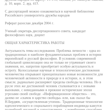
д. 10, корп. 2, ауд. 415.
С диссертацией можно ознакомиться в научной библиотеке
Российского университета дружбы народов
Реферат разослан декабря 2004 г.
Ученый секретарь диссертационного совета, кандидат
философских наук, доцент
ОБЩАЯ ХАРАКТЕРИСТИКА РАБОТЫ
Актуальность темы исследования. Проблема личности - одна из
традиционных и наиболее фундаментальных проблем в истории
европейской и русской философии. В условиях современной
глобальной цивилизации она не только не утрачивает своего
значения, но, напротив приобретает особую актуальность и
остроту. Колоссальные научные и технологические достижения
человечества открывают принципиально новые возможности для
человеческой активности в природе и в истории, и, в этом
смысле, радикально расширяют пределы свободы человека. Но в
русле этих же достижений человек сталкивается и с новыми
вызовами, с невиданными в прежние исторические эпохи
угрозами своей свободе. «Информационное общество» - это,
далеко не «скачок в царство свободы» или, как сказал бы
Н.Бердяев, «осуществленная утопия». Традиционные технологии
идеологического и социального порабощения индивида кажутся
полнейшей архаикой в сопоставлении., с новейшими способами