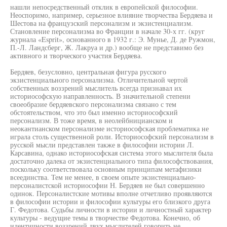
нашли непосредственный отклик в европейской философии.
Неоспоримо, например, серьезное влияние творчества Бердяева и
Шестова на французский персонализм и экзистенциализм.
Становление персонализма во Франции в начале 30-х гг. (круг
журнала «Esprit», основанного в 1932 г.: Э. Мунье, Д. де Ружмон,
П.-Л. Ландсберг, Ж. Лакруа и др.) вообще не представимо без
активного и творческого участия Бердяева.
Бердяев, безусловно, центральная фигура русского
экзистенциального персонализма. Отличительной чертой
собственных воззрений мыслитель всегда признавал их
историософскую направленность. В значительной степени
своеобразие бердяевского персонализма связано с тем
обстоятельством, что это был именно историософский
персонализм. В тоже время, в неолейбницианском и
неокантианском персонализме историософская проблематика не
играла столь существенной роли. Историософский персонализм в
русской мысли представлен также в философии истории Л.
Карсавина, однако историософская система этого мыслителя была
достаточно далека от экзистенциального типа философствования,
поскольку соответствовала основным принципам метафизики
всеединства. Тем не менее, в своем опыте экзистенциально-
персоналистской историософии Н. Бердяев не был совершенно
одинок. Персоналистские мотивы вполне отчетливо проявляются
в философии истории и философии культуры его близкого друга
Г. Федотова. Судьбы личности в истории и личностный характер
культуры - ведущие темы в творчестве Федотова. Конечно, об
идентичности воззрений двух мыслителей говорить не