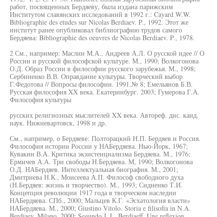
работ, посвященных Бердяеву, была издана парижским
Институтом славянских исследований в 1992 г.: Cayard W.W.
Bibliographie des etudes sur Nicolas Berdiaev. P., 1992. Этот же
институт ранее опубликовал библиографию трудов самого
Бердяева: Bibliographie des oeuvres de Nicolas Berdiaev. P., 1978.
2 См., например: Маслин М.А., Андреев А.Л. О русской идее // О
России и русской философской культуре. М., 1990; Волкогонова
О.Д. Образ России в философии русского зарубежья. М., 1998;
Сербиненко В.В. Оправдание культуры. Творческий выбор
Г.Федотова // Вопросы философии. 1991.№ 8; Емельянов Б.В.
Русская философия XX века. Екатеринбург. 2003; Гумерова Г.А.
Философия культуры
русских религиозных мыслителей XX века. Автореф. дис. канд.
наук. Нижневартовск, 1998 и др.
См., например, о Бердяеве: Полторацкий Н.П. Бердяев и Россия.
Философия истории России у НАБердяева. Нью-Йорк, 1967;
Кувакин В.А. Критика экзистенциализма Бердяева. М., 1976;
Ермичев А.А. Три свободы Н.Бердяева. М, 1990; Волкогонова
О.Д. НАБердяев. Интеллектуальная биография. М., 2001;
Дмитриева Н.К., Моисеева А.П. Философ свободного духа
(Н.Бердяев: жизнь и творчество). М., 1993; Сидненко Т.И.
Концепция революции 1917 года в творческом наследии
НАБердяева. СПб., 2000; Мальцев К.Г. «Эсхатология власти»
НАБердяева. М., 2000; Giustino Vitolo. Storia e filisofia in N.A.
Berdjaev. Milano, 2000; Segundo J. L. Berdiaeff. Une reflexion