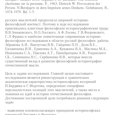
chretienne sur la personne. P., 1963; Dietrich W. Provocation der
Person. N.Berdjajew in dern Impulsen seines Denkens. Gelnhausen; В.,
1974-1979. Bd. 1-5.
русских мыслителей предполагал широкий историко-
философский контекст. Поэтому в ходе исследования
привлекались известные философские историографические труды
В.В.Зеньковского, Н.О.Лосского, А.Ф.Лосева, Г.В.Флоровского,
С.Л.Франка и наиболее значительные современные историко-
философские исследования в области русской философии: работы
Абрамова А.И., Ванчугова В.В., Гайденко П.П., Доля В.Е.,
Евлампиева И.И., Ермичева А.А., Кувакина В.А., Маслина М.А.,
Нижникова С.А., Павлова А.Т., Панибратцева А.В., Роцинского
СБ., Семенкина Н.С., Сербиненко В.В., которые внесли
существенный вклад в развитие философской историографии
отечественной мысли.
Цель и задачи исследования. Главной целью настоящего
исследования является реконструкция и сравнительно
аналитическая характеристика историософских воззрений
Н.Бердяева и Г.Федотова, определение специфики
персоналистских позиций этих мыслителей, а также места и
значения их идей в истории отечественной философии.
Достижение поставленной цели потребовало решения следующих
задач:
- выявления основополагающих принципов историософских
концепций Бердяева и Федотова;