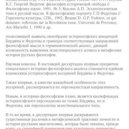
К.Г. Георгий Федотов: философия исторической свободы //
Философские науки. 1991. № 3; Куклин А.П. Эсхатологическая
тема в русской мысли. К философскому портрету Г.П.Федотова //
Горизонты культуры. СПб., 1992; Beaune D. G.P. Fedotov, се qui
demeure: reflexions sur la Revolution russe. Universite de Provence,
Aix-Marseille 1, 1990 и др.
позволяющий выявить своеобразие историософских концепций
Бердяева и Федотова в границах соответствующих направлений
философской мысли и герменевтический анализ, дающий
возможность выявления экзистенциального аспекта в метафизике
истории русских философов.
Научная новизна. В настоящей диссертации впервые предметом
специального историко-философского анализа становится идейная
взаимосвязь историософских воззрений Бердяева и Федотова.
Также впервые, в качестве важнейшей особенности этих
воззрений, рассматривается их персоналистская направленность.
Новым, в историко-философском плане, является квалификация
историософского персонализма не только Бердяева, но и
Федотова, как персонализма экзистенциального типа.
В то же время, в диссертации впервые раскрываются
существенные различия в метафизической трактовке личности и
истории русскими мыслителями, которые были связаны, прежде
всего, со спецификой понимания ими культурного творчества: