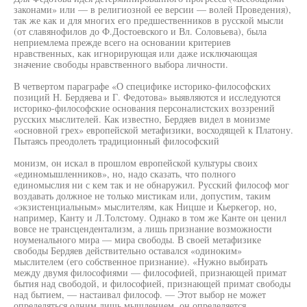
законами» или — в религиозной ее версии — волей Проведения),
так же как и для многих его предшественников в русской мысли
(от славянофилов до Ф.Достоевского и Вл. Соловьева), была
неприемлема прежде всего на основании критериев
нравственных, как игнорирующая или даже исключающая
значение свободы нравственного выбора личности.
В четвертом параграфе «О специфике историко-философских
позиций Н. Бердяева и Г. Федотова» выявляются и исследуются
историко-философские основания персоналистских воззрений
русских мыслителей. Как известно, Бердяев видел в монизме
«основной грех» европейской метафизики, восходящей к Платону.
Пытаясь преодолеть традиционный философский
монизм, он искал в прошлом европейской культуры своих
«единомышленников», но, надо сказать, что полного
единомыслия ни с кем так и не обнаружил. Русский философ мог
воздавать должное не только мистикам или, допустим, таким
«экзистенциальным» мыслителям, как Ницше и Кьеркегор, но,
например, Канту и Л.Толстому. Однако в том же Канте он ценил
вовсе не трансцендентализм, а лишь признание возможности
ноуменального мира — мира свободы. В своей метафизике
свободы Бердяев действительно оставался «одиноким»
мыслителем (его собственное признание). «Нужно выбирать
между двумя философиями — философией, признающей примат
бытия над свободой, и философией, признающей примат свободы
над бытием, — настаивал философ. — Этот выбор не может
определяться одним лишь мышлением, он определяется