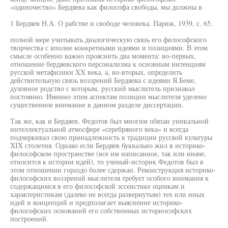
«одиночество» Бердяева как философа свободы, мы должны в
1 Бердяев Н.А. О рабстве и свободе человека. Париж, 1939, с. 65.
полной мере учитывать диалогическую связь его философского
творчества с вполне конкретными идеями и позициями. В этом
смысле особенно важно прояснить два момента: во-первых,
отношение бердяевского персонализма к основным интенциям
русской метафизики XX века, а, во-вторых, определить
действительную связь воззрений Бердяева с идеями Я.Беме,
духовное родство с которым, русский мыслитель признавал
постоянно. Именно этим аспектам позиции мыслителя уделено
существенное внимание в данном разделе диссертации.
Так же, как и Бердяев, Федотов был многим обязан уникальной
интеллектуальной атмосфере «серебряного века» и всегда
подчеркивал свою принадлежность к традиции русской культуры
XIX столетия. Однако если Бердяев буквально жил в историко-
философском пространстве (все им написанное, так или иначе,
относится к истории идей), то ученый-историк Федотов был в
этом отношении гораздо более сдержан. Реконструкция историко-
философских воззрений мыслителя требует особого внимания к
содержащимся в его философской эссеистике оценкам и
характеристикам (далеко не всегда развернутым) тех или иных
идей и концепций и предполагает выяснение историко-
философских оснований его собственных историософских
построений.