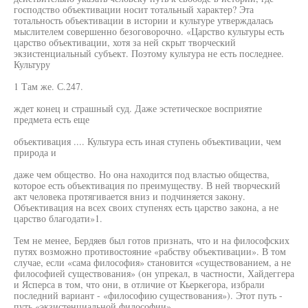
господство объективации носит тотальный характер? Эта
тотальность объективации в истории и культуре утверждалась
мыслителем совершенно безоговорочно. «Царство культуры есть
царство объективации, хотя за ней скрыт творческий
экзистенциальный субъект. Поэтому культура не есть последнее.
Культуру
1 Там же. С.247.
ждет конец и страшный суд. Даже эстетическое восприятие
предмета есть еще
объективация .... Культура есть иная ступень объективации, чем
природа и
даже чем общество. Но она находится под властью общества,
которое есть объективация по преимуществу. В ней творческий
акт человека протягивается вниз и подчиняется закону.
Объективация на всех своих ступенях есть царство закона, а не
царство благодати»1.
Тем не менее, Бердяев был готов признать, что и на философских
путях возможно противостояние «рабству объективации». В том
случае, если «сама философия» становится «существованием, а не
философией существования» (он упрекал, в частности, Хайдеггера
и Ясперса в том, что они, в отличие от Кьеркегора, избрали
последний вариант - «философию существования»). Этот путь -
путь «экзистенциальной философии».