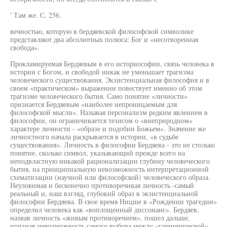
' Там же. С. 256.
вечностью, которую в бердяевской философской символике
представляют два абсолютных полюса: Бог и «несотворенная
свобода».
Прокламируемая Бердяевым в его историософии, связь человека в
истории с Богом, и свободой никак не уменьшает трагизма
человеческого существования. Экзистенциальная философия и в
своем «практическом» выражении повествует именно об этом
трагизме человеческого бытия. Само понятие «личности»
признается Бердяевым «наиболее непроницаемым для
философской мысли». Называя персонализм редким явлением в
философии, он ограничивается тезисом о «внеприродном»
характере личности - «образе и подобии Божьем». Значение же
личностного начала раскрывается в истории, «в судьбе
существования». Личность в философии Бердяева - это не столько
понятие, сколько символ, указывающий прежде всего на
неподвластную никакой рационализации глубину человеческого
бытия, на принципиальную невозможность интерпретационной
схематизации (научной или философской) человеческого образа.
Неуловимая и бесконечно противоречивая личность -самый
реальный и, наш взгляд, глубокий образ в экзистенциальной
философии Бердяева. В свое время Ницше в «Рождении трагедии»
определил человека как «воплощенный диссонанс». Бердяев,
назвав личность «живым противоречием», пошел дальше,
признав невозможность самого выбора между «гармонической»