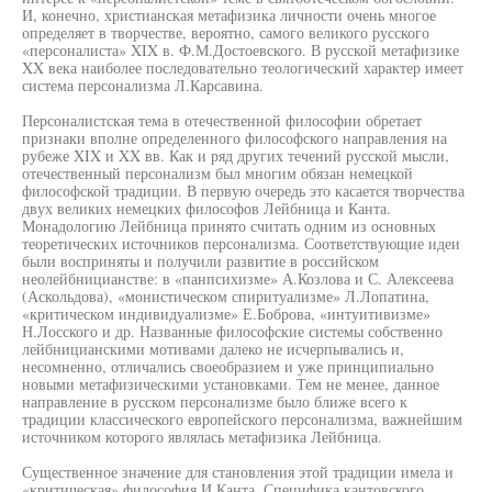
И, конечно, христианская метафизика личности очень многое
определяет в творчестве, вероятно, самого великого русского
«персоналиста» XIX в. Ф.М.Достоевского. В русской метафизике
XX века наиболее последовательно теологический характер имеет
система персонализма Л.Карсавина.
Персоналистская тема в отечественной философии обретает
признаки вполне определенного философского направления на
рубеже XIX и XX вв. Как и ряд других течений русской мысли,
отечественный персонализм был многим обязан немецкой
философской традиции. В первую очередь это касается творчества
двух великих немецких философов Лейбница и Канта.
Монадологию Лейбница принято считать одним из основных
теоретических источников персонализма. Соответствующие идеи
были восприняты и получили развитие в российском
неолейбницианстве: в «панпсихизме» А.Козлова и С. Алексеева
(Аскольдова), «монистическом спиритуализме» Л.Лопатина,
«критическом индивидуализме» Е.Боброва, «интуитивизме»
Н.Лосского и др. Названные философские системы собственно
лейбницианскими мотивами далеко не исчерпывались и,
несомненно, отличались своеобразием и уже принципиально
новыми метафизическими установками. Тем не менее, данное
направление в русском персонализме было ближе всего к
традиции классического европейского персонализма, важнейшим
источником которого являлась метафизика Лейбница.
Существенное значение для становления этой традиции имела и
«критическая» философия И.Канта. Специфика кантовского