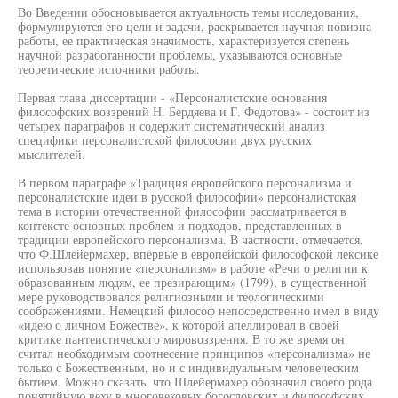
Во Введении обосновывается актуальность темы исследования,
формулируются его цели и задачи, раскрывается научная новизна
работы, ее практическая значимость, характеризуется степень
научной разработанности проблемы, указываются основные
теоретические источники работы.
Первая глава диссертации - «Персоналистские основания
философских воззрений Н. Бердяева и Г. Федотова» - состоит из
четырех параграфов и содержит систематический анализ
специфики персоналистской философии двух русских
мыслителей.
В первом параграфе «Традиция европейского персонализма и
персоналистские идеи в русской философии» персоналистская
тема в истории отечественной философии рассматривается в
контексте основных проблем и подходов, представленных в
традиции европейского персонализма. В частности, отмечается,
что Ф.Шлейермахер, впервые в европейской философской лексике
использовав понятие «персонализм» в работе «Речи о религии к
образованным людям, ее презирающим» (1799), в существенной
мере руководствовался религиозными и теологическими
соображениями. Немецкий философ непосредственно имел в виду
«идею о личном Божестве», к которой апеллировал в своей
критике пантеистического мировоззрения. В то же время он
считал необходимым соотнесение принципов «персонализма» не
только с Божественным, но и с индивидуальным человеческим
бытием. Можно сказать, что Шлейермахер обозначил своего рода
понятийную веху в многовековых богословских и философских