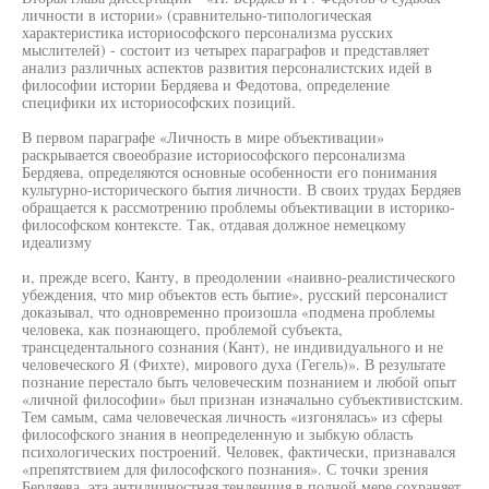
личности в истории» (сравнительно-типологическая
характеристика историософского персонализма русских
мыслителей) - состоит из четырех параграфов и представляет
анализ различных аспектов развития персоналистских идей в
философии истории Бердяева и Федотова, определение
специфики их историософских позиций.
В первом параграфе «Личность в мире объективации»
раскрывается своеобразие историософского персонализма
Бердяева, определяются основные особенности его понимания
культурно-исторического бытия личности. В своих трудах Бердяев
обращается к рассмотрению проблемы объективации в историко-
философском контексте. Так, отдавая должное немецкому
идеализму
и, прежде всего, Канту, в преодолении «наивно-реалистического
убеждения, что мир объектов есть бытие», русский персоналист
доказывал, что одновременно произошла «подмена проблемы
человека, как познающего, проблемой субъекта,
трансцедентального сознания (Кант), не индивидуального и не
человеческого Я (Фихте), мирового духа (Гегель)». В результате
познание перестало быть человеческим познанием и любой опыт
«личной философии» был признан изначально субъективистским.
Тем самым, сама человеческая личность «изгонялась» из сферы
философского знания в неопределенную и зыбкую область
психологических построений. Человек, фактически, признавался
«препятствием для философского познания». С точки зрения
Бердяева, эта антиличностная тенденция в полной мере сохраняет