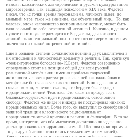
измов», классических для европейской и русской культуры типов
мировоззрения. Так, защищая психологизм XIX века, Федотов
писал, что «с точки зрения персонализма, личность имеет, по
меньшей мере, такое же значение, как объективный мир... То, как
человек, эпоха человечество воспринимают истину, может быть
важнее самой по себе, отрешенной истины»1. Конечно, в данном
пункте он отнюдь не расходится с Бердяевым, для которого
личный, экзистенциальный опыт просто несоизмерим по своему
значению ни с какой «отрешенной истиной».
Еще в большей степени сближаются позиции двух мыслителей в
их отношении к личностному элементу в религии. Так, критикуя
«теоцентрическое богословие» К.Барта, Федотов совершенно
определенно стоит на позиции общей для всей русской
религиозной метафизики: именно проблема творческой
активности человека рассматривалась в ней как важнейшая в
метафизике богочеловеческих отношений. В определенном
смысле можно, конечно, сказать, что Бердяев был гораздо
иррационалистичней Федотова. Это касается прежде всего
бемовско-бердяевской идеи иррациональной, безосновной
свободы. Федотов же нигде и никогда не постулировал никаких
иррациональных начал. Более того, он выступил со своеобразной
защитой традиции классического рационализма от
иррационалистической критики в религии и философии. В то же
время, интересно, что оба мыслителя достаточно определенно
дистанцировались от иррационализма Л. Шестова (к которому и
тот, и другой лично относились с уважением и симпатией).
Хорошо известны критические высказывания Бердяева в адрес