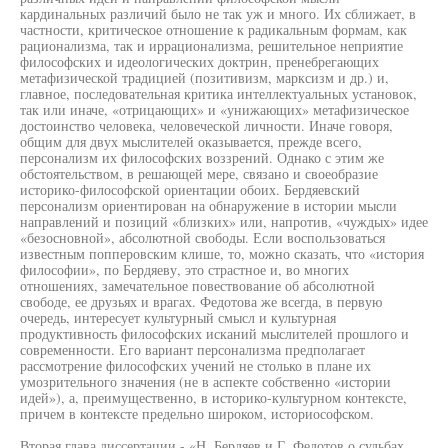
кардинальных различий было не так уж и много. Их сближает, в
частности, критическое отношение к радикальным формам, как
рационализма, так и иррационализма, решительное неприятие
философских и идеологических доктрин, пренебрегающих
метафизической традицией (позитивизм, марксизм и др.) и,
главное, последовательная критика интеллектуальных установок,
так или иначе, «отрицающих» и «унижающих» метафизическое
достоинство человека, человеческой личности. Иначе говоря,
общим для двух мыслителей оказывается, прежде всего,
персонализм их философских воззрений. Однако с этим же
обстоятельством, в решающей мере, связано и своеобразие
историко-философской ориентации обоих. Бердяевский
персонализм ориентирован на обнаружение в истории мысли
направлений и позиций «близких» или, напротив, «чуждых» идее
«безосновной», абсолютной свободы. Если воспользоваться
известным попперовским клише, то, можно сказать, что «история
философии», по Бердяеву, это страстное и, во многих
отношениях, замечательное повествование об абсолютной
свободе, ее друзьях и врагах. Федотова же всегда, в первую
очередь, интересует культурный смысл и культурная
продуктивность философских исканий мыслителей прошлого и
современности. Его вариант персонализма предполагает
рассмотрение философских учений не столько в плане их
умозрительного значения (не в аспекте собственно «истории
идей»), а, преимущественно, в историко-культурном контексте,
причем в контексте предельно широком, историософском.
Вторая глава диссертации - «Н. Бердяев и Г. Федотов о судьбах