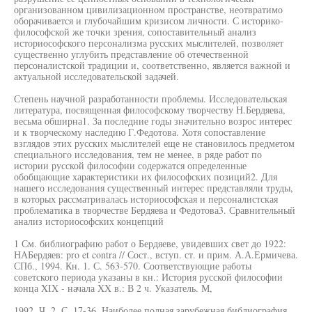
организованном цивилизационном пространстве, неотвратимо
оборачивается и глубочайшим кризисом личности. С историко-
философской же точки зрения, сопоставительный анализ
историософского персонализма русских мыслителей, позволяет
существенно углубить представление об отечественной
персоналистской традиции и, соответственно, является важной и
актуальной исследовательской задачей.
Степень научной разработанности проблемы. Исследовательская
литература, посвященная философскому творчеству Н.Бердяева,
весьма обширна1. За последние годы значительно возрос интерес
и к творческому наследию Г.Федотова. Хотя сопоставление
взглядов этих русских мыслителей еще не становилось предметом
специального исследования, тем не менее, в ряде работ по
истории русской философии содержатся определенные
обобщающие характеристики их философских позиций2. Для
нашего исследования существенный интерес представляли труды,
в которых рассматривалась историософская и персоналистская
проблематика в творчестве Бердяева и Федотова3. Сравнительный
анализ историософских концепций
1 См. библиографию работ о Бердяеве, увидевших свет до 1922:
НАБердяев: pro et contra // Сост., вступ. ст. и прим. А.А.Ермичева.
СПб., 1994. Кн. 1. С. 563-570. Соответствующие работы
советского периода указаны в кн.: История русской философии
конца XIX - начала XX в.: В 2 ч. Указатель. М,
1992. Ч. 2. С. 17-36. Наиболее полная зарубежная библиография