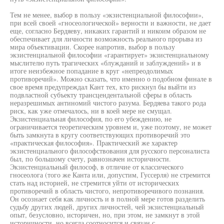
Тем не менее, выбор в пользу «экзистенциальной философии»,
при всей своей «гносеологической» верности и важности, не дает
еще, согласно Бердяеву, никаких гарантий и никоим образом не
обеспечивает для личности возможность реального прорыва из
мира объективации. Скорее напротив, выбор в пользу
экзистенциальной философии «гарантирует» экзистенциальному
мыслителю путь трагических «блужданий и заблуждений» и в
итоге неизбежное попадание в круг «непреодолимых
противоречий». Можно сказать, что именно о подобном финале в
свое время предупреждал Кант тех, кто рискнул бы выйти из
подвластной субъекту трансцендентальной сферы в область
неразрешимых антиномий чистого разума. Бердяева такого рода
риск, как уже отмечалось, ни в коей мере не смущал.
Экзистенциальная философия, по его убеждению, не
ограничивается теоретическим уровнем и, уже поэтому, не может
быть замкнута в кругу соответствующих противоречий это
«практическая философия». Практический же характер
экзистенциального философствования для русского персоналиста
был, по большому счету, равнозначен историчности.
Экзистенциальный философ, в отличие от классического
гносеолога (того же Канта или, допустим, Гуссерля) не стремится
стать над историей, не стремится уйти от исторических
противоречий в область чистого, непротиворечивого познания.
Он осознает себя как личность и в полной мере готов разделить
судьбу других людей, других личностей, чей экзистенциальный
опыт, безусловно, историчен, но, при этом, не замкнут в этой
историчности, но всегда соотносится и связан с