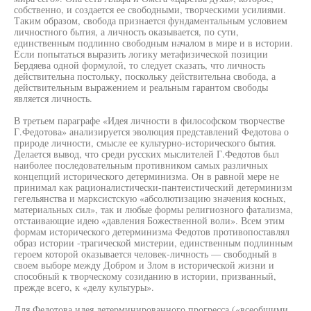
собственно, и создается ее свободными, творческими усилиями.
Таким образом, свобода признается фундаментальным условием
личностного бытия, а личность оказывается, по сути,
единственным подлинно свободным началом в мире и в истории.
Если попытаться выразить логику метафизической позиции
Бердяева одной формулой, то следует сказать, что личность
действительна постольку, поскольку действительна свобода, а
действительным выражением и реальным гарантом свободы
является личность.
В третьем параграфе «Идея личности в философском творчестве
Г.Федотова» анализируется эволюция представлений Федотова о
природе личности, смысле ее культурно-исторического бытия.
Делается вывод, что среди русских мыслителей Г.Федотов был
наиболее последовательным противником самых различных
концепций исторического детерминизма. Он в равной мере не
принимал как рационалистически-пантеистический детерминизм
гегельянства и марксистскую «абсолютизацию значения косных,
материальных сил», так и любые формы религиозного фатализма,
отстаивающие идею «давления Божественной воли». Всем этим
формам исторического детерминизма Федотов противопоставлял
образ истории -трагической мистерии, единственным подлинным
героем которой оказывается человек-личность — свободный в
своем выборе между Добром и Злом в исторической жизни и
способный к творческому созиданию в истории, призванный,
прежде всего, к «делу культуры».
Для Федотова идея детерминированного прогресса («всеобщими