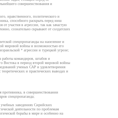
льнейшего совершенствования и
ого, нравственного, политического и
вника, способного раскрыть перед ниш
 от участия в агрессии, так как зачастую
онно, сознательно скрывают от солдатских
оветской спецпропаганды на наоеление и
орой мировой войны и возможностью его
зраильской * агрессии и турецкой угрозе;
а работы командиров, штабов и
го Востока в период второй мировой войны
ледований ученых САР и удовлетворения
 теоретических и практических выводах и
я противника, в совершенствовании
дров спецпропаганда;
 учебных заведениях Сирийских
гической деятельности по проблемам
гической борьбы в мире и особенно на