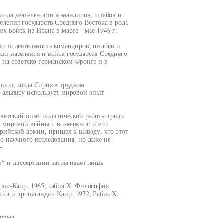
иода деятельности командиров, штабов и
ления государств Среднего Востока в рода
х войск из Ирана в марте - мае 1946 г.
ко та деятельность командиров, штабов и
и населения и войск государств Среднего
й на советско-германском Фронте и в
иод, когда Сирия в трудном
 альянсу использует мировой опыт
оветский опыт политической работы среди
ой мировой войны и возможности его
рийской армии, пришел к выводу, что этот
го научного исследования, но даже не
-
^ и диссертации затрагивает лишь
тва.-Каир, 1965; габиа X. Философия
са и пропаганда,- Каир, 1972; Рабиа X.
изма.