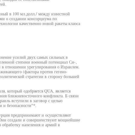
ей.
нный в 100 мл.долл./ между известной
ми о создании консорциума по
ехнологии качественно новой ракеты клаоса
инение усилий двух самых сильных в
деленной степени военный потенциал Си-,
и в отношении урегулирования о Израилем.
рживающего (фактора против гегеио-
политической стратегии в сторону большей
я, который одобряется QUA, является
ния ближневосточного конфликта. Б связи
раиль вступили в заговор с целью
и и безопасности"*.
Турция предпринимают и осуществляют
. Они создали и совершенствуют мощнейшие
 обработку наоеления и армий в