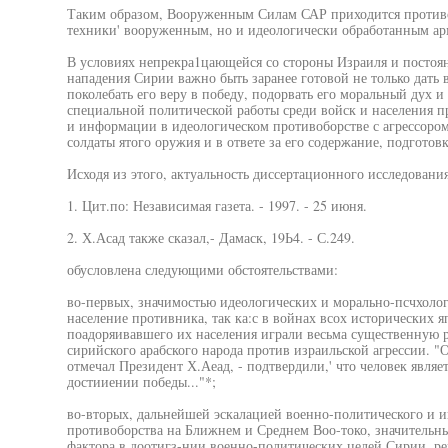
Таким образом, Вооруженным Силам САР приходится противос
техники' вооруженным, но и идеологически обработанным ар
В условиях непрекра1цающейся со стороны Израиля и постоя
нападения Сирии важно быть заранее готовой не только дать 
поколебать его веру в победу, подорвать его моральный дух
специальной политической работы среди войск и населения п
и информации в идеологическом противоборстве с агрессоро
солдаты ятого оружия и в ответе за его содержание, подготов
Исходя из этого, актуальность диссертационного исследовани
1. Цит.по: Независимая газета. - 1997. - 25 июня.
2. Х.Асад также сказал,- Дамаск, 19Ь4. - С.249.
обусловлена следующими обстоятельствами:
во-первых, значимостью идеологических и морально-псчхолог
население противника, так ка:с в войнах всох исторических 
поадоряивавшего их населения играли весьма существенную р
сирийского арабского народа против израильской агрессии. "О
отмечал Президент Х.Аеад, - подтвердили,' что человек являе
достииении победы..."*;
во-вторых, дальнейшей эскалацией военно-политического и 
противоборства на Ближнем и Среднем Воо-токо, значитель
фактора в доотигз-нии военно-политических целей Сирии, ре