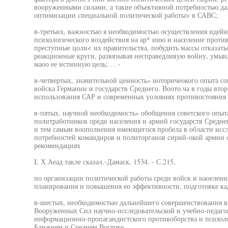
вооруженными силами, а такие объективной потребностью да
оптимизации специальной политической работы> в САВС;
в-третьих, важностью я необходимостью осуществления идейн
психологического воздействия на ар* иию и население проти
преступные цоли< их правительства, побудить массы отказатьоя
реакционные круги, развязывая несправедливую войну, умыил
маоо ее истинную цель; . . -
в-четвертых, значительной ценность» иоторичеокого опыта с
войска Германии и государств Среднего. Воото.ча в годы вт
использования САР и современных уоловиях противостояния и
в-пятых, научной необходимость» обобщения советского опыт
политработников ореди населения и армий государств Средне
и тем самым воополнения имеющегося пробела в области исс
потребностей командиров и политорганов сирий-окой армии с
рекомендациях
I, Х.Аеад такле сказал.-Дамаск, 1534. - С.215,
по организации политической работы среди войск и наоелени
планирования и повышения ео эффективности, подготовке ка
в-шестых, необходимостью дальнейшего совершенствования в
Вооруженных Сил научно-исследовательской н учебно-педаго
информационно-пропагандистского противоборства и психоло
Ближнем и Среднем Востоке.