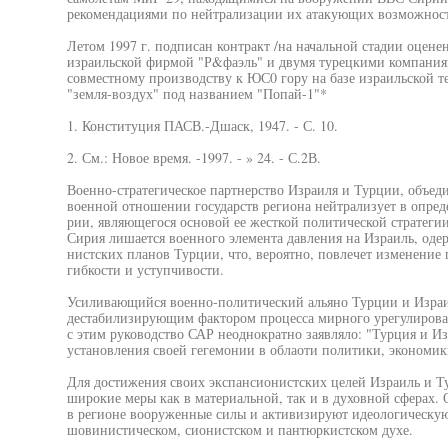
рекомендациями по нейтрализации их атакующих возможност
Летом 1997 г. подписан контракт /на начальной стадии оцене
израильской фирмой "Р&фаэль" и двумя турецкими компания
совместному производству к ЮС0 гору на базе израильской т
"земля-воздух" под названием "Попай-1"*
1. Конституция ПАСВ.-Дшаск, 1947. - С. 10.
2. См.: Новое время. -1997. - » 24. - С.2В.
Военно-стратегическое партнерство Израиля и Турции, объед
военной отношении государств региона нейтрализует в опре
рии, являющегося основой ее жесткой политической стратеги
Сирия лишается военного элемента давления на Израиль, оде
нистских планов Турции, что, вероятно, повлечет изменение 
гибкости и уступчивости.
Усиливающийся военно-политический альяно Турции и Израил
дестабилизирующим фактором процесса мирного урегулирова
с этим руководство САР неоднократно заявляло: "Турция и Из
установления своей гегемонии в облаоти политики, экономик
Для достижения своих экспансионистских целей Израиль и 
широкие меры как в материальной, так и в духовной сферах
в регионе вооруженные силы и активизируют идеологическую
шовинистическом, сионистском и пантюркистском духе.