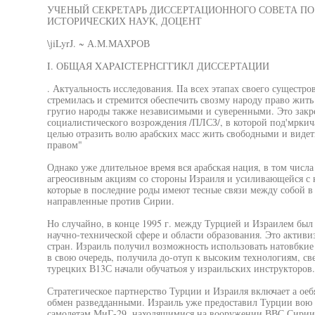
УЧЕНЫЙ СЕКРЕТАРЬ ДИССЕРТАЦИОННОГО СОВЕТА П
ИСТОРИЧЕСКИХ НАУК, ДОЦЕНТ
\jiLyrJ. ~ А.М.МАХРОВ
I. ОБЩАЯ XAPAIСТЕРНСГГИКЛ ДИССЕРТАЦИИ
. Актуальность исследования. IIa всех этапах своего сущестр
стремилась и стремится обеспечить свозму народу право жить
гругио народы также независимыми и суверенными. Это закр
социалистического возрождения /ПЛСЗ/, в которой под'мркич
целью отразить волю арабских масс жить свободными и видет
правом"
Однако уже длительное время вся арабская нация, в том чис
агреосивным акциям со стороны Израиля и усиливающейся с 
которые в последние роды имеют тесные связи между собой в
направленные против Сирии.
Но случайно, в конце 1995 г. между Турцией и Израилем был 
научно-технической сфере и области образования. Это активи
стран. Израиль получил возможность использовать натовбкие
в свою очередь, получила до-отуп к высоким технологиям, с
турецких В13С начали обучатьоя у израильских инструкторов.
Стратегическое партнерство Турции и Израиля включает а ое
обмен разведданными. Израиль уже предоставил Турции во
самолетам МиГ-29, находящимися на вооружении ВВС Сирии,