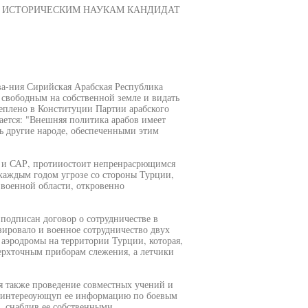
О ИСТОРИЧЕСКИМ НАУКАМ КАНДИДАТ
ова-ния Сирийская Арабская Республика
 свободным на собственной земле и видать
еплено в Конституции Партии арабского
ается: "Внешняя политика арабов имеет
ь другие народе, обеспеченными этим
ла и САР, протииостоит непренрасрющимся
каждым годом угрозе со стороны Турции,
 военной области, откровенно
подписан договор о сотрудничестве в
зировало и военное сотрудничество двух
 аэродромы на территории Турции, которая,
верхточным приборам слежения, а летчики
бя также проведение совместных учений и
ю интереоующуп ее информацию по боевым
 снабдив ее собственными