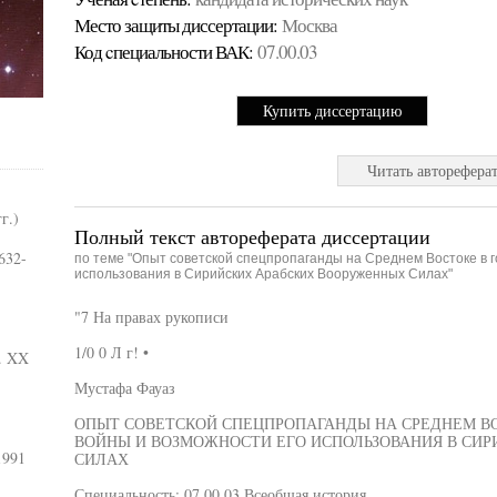
Место защиты диссертации:
Москва
Код cпециальности ВАК:
07.00.03
Купить диссертацию
Читать авторефера
г.)
Полный текст автореферата диссертации
632-
по теме "Опыт советской спецпропаганды на Среднем Востоке в 
использования в Сирийских Арабских Вооруженных Силах"
"7 На правах рукописи
1/0 0 Л г! •
г. XX
Мустафа Фауаз
ОПЫТ СОВЕТСКОЙ СПЕЦПРОПАГАНДЫ НА СРЕДНЕМ ВО
ВОЙНЫ И ВОЗМОЖНОСТИ ЕГО ИСПОЛЬЗОВАНИЯ В СИ
1991
СИЛАХ
Специальность: 07.00.03 Всеобщая история