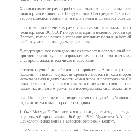
Хронологические рамки работы охватывают вое основные пер
политорганов Советских Вооруженных Сил среди войск и насе
второй мировой войны - от начала войны и до вывода советски
При этом в исторических рамках исследования оказалась толь
политорганов ВС СССР по организации и ведению работы сред
Востока, которая велась в условиях активных боевых действи
особых условиях исследуемого региона.
Диссертационное исследование охватывает и современный пер
противостоянии турецко-израильскому военно-политическому
спецпропаганды, в том числе и советский.
Степень научной разработанности проблемы. Автор, изучая с
населения и войск государств Среднего Востока в годы втор
использования в деятельности командиров и политорганов Си
опыт не только не являлся предметом отдельного, специально
нашел частичного отражения в исследованиях сирийских авто
ров. Имеющиеся же в настоящее время их труды*, публикации
отдельные, чаотные стороны спецпропа-
1. О».: Махмуд К. Сионистская пропаганда, ее методы и средс
израильской пропаганды. - Бой-рут, 1970: Мухаммед А.А. Прес
Психологическая война в арабском регионе. - Бейрут,
. 1У74; Сухость психологической войны империализма и сион