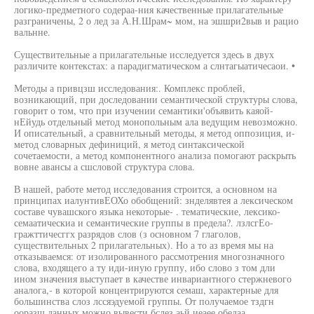
логико-предметного содераа-ния качественные прилагательные
разграничены, 2 о лед за А.Н.Шрам~ мом, на эшшри2выв и рацио
вальнне.
Существительные а прилагательные исследуется здесь в двух
различите контекстах: а парадигматическом а слнтагыатичесаои. •
Методы а привцзш исследования:. Комплекс проблей,
возникающий, при доследовании семантической структуры слова,
говорит о том, что при изучении семантики'объявить каяой-
нЕйудь отдельный метод монопольным ала ведущим невозможно.
И описательный, а сравнительный методы, я метод оппозиция, и-
метод словарных дефиниций, я метод синтаксической
сочетаемости, а метод компонентного анализа помогают раскрыть
вовне авансы а сшсловой структура слова.
В нашей, работе метод исследования строится, а основном на
принципах иалунтивЕОХо обобщений: знделявтея а лексическом
составе чувашского языка некоторые- . тематические, лексико-
семаатическиа и семантические группы в предела?. лзлсгЕо-
гражттичесггх разрядов слов (з основном 7 глаголов,
существительных 2 прилагательных). Но а то аз время мы на
отказываемся: от изолированного рассмотрения многозначного
слова, входящего а ту иди-иную группу, ибо слово з том дли
ином значения выступает в качестве инвариантного стержневого
аналога,- в которой концентрируются семаш, характерные для
большинства слоз лссяэдуемой группы. От получаемое тздгн
ооразш данных можно вывести бслез аьй иеаее обедаа ,