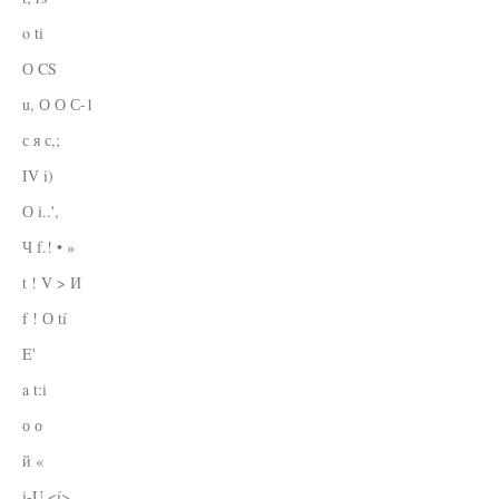
o ti
О CS
u, О О С-1
с я с,;
IV i)
О i..',
Ч f.! • »
t ! V > И
f ! О tí
E'
a t:i
о о
й «
i-U <í>