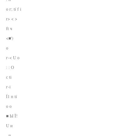
о г; tí f i
r> < >
ft ч
<■')
о
г-< U о
: : О
с ti
г-i
Í1 п tí
о о
■ Ы Ï!
U и
. п