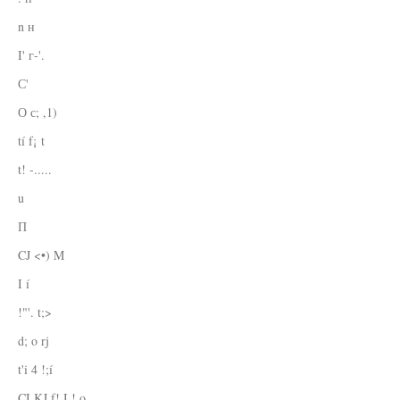
n н
I' г-'.
С'
О с; ,1)
tí f¡ t
t! -.....
u
П
CJ <•) M
I í
!"'. t;>
d; o rj
t'i 4 !;í
CI KJ f! I ! o