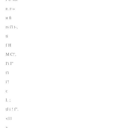
е. г-»
и fi
rs í'l t-,
ti
f H
M C!',
I'i I"
t'i
i'!
с
I. ;
tJ i ! f".
<11
a