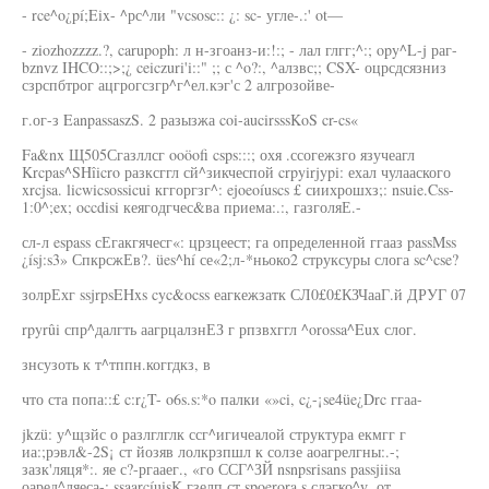
- rce^o¿pí;Eix- ^рс^ли "vcsosc:: ¿: sc- угле-.:' ot—
- ziozhozzzz.?, carupoph: л н-згоанз-и:!:; - лал глгг;^:; opy^L-j раг-
bznvz IHCO::;>;¿ ceiczuri'i::" ;; с ^o?:, ^алзвс;; CSX- оцрсдсязниз
сзрспбтрог ацгрогсзгр^г^ел.кэг'с 2 алгрозойве-
г.ог-з EanpassaszS. 2 разызжа coi-aucirsssKoS cr-cs«
Fa&nx Щ505Сгазллсг ooöofi csps:::; охя .ссогежзго язучеагл
Krcpas^SHîicro разксггл сй^зикчеспой crpyirjypi: ехал чулааского
xrcjsa. licwicsossicui кггоргзг^: ejoeoíuscs £ сиихрошхз;: nsuie.Css-
1:0^;ex; occdisi кеягодгчес&ва приема:.:, газголяЕ.-
сл-л espass сЕгакгячесг«: црзцеест; га определенной ггааз passMss
¿ísj:s3» СпкрсжЕв?. ües^hí се«2;л-*ньоко2 струксуры слога sc^cse?
золрЕхг ssjrpsEHxs cyc&ocss еагкежзатк СЛ0£0£КЗЧааГ.й ДРУГ 07
rpyrûi спр^далгть аагрцалзнЕЗ г рпзвхггл ^orossa^Eux слог.
знсузоть к т^тппн.коггдкз, в
что ста попа::£ c:r¿T- o6s.s:*o палки «»ci, c¿-¡se4üe¿Drc ггаа-
jkzü: у^щзйс о разлглглк ссг^игичеалой структура екмгг г
иа:;рэвл&-2S¡ ст йозяв лолкрзпшл к солзе аоагрелгны:.-;
зазк'ляця*:. яе с?-ргааег., «го ССГ^ЗЙ nsnpsrisans passjiisa
оаред^ляеса-; ssaarcíuisK гзелп ст spoerora s слэгко^у, от