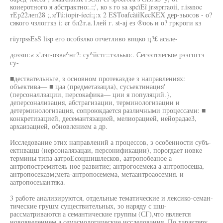
коиеротного я абстрактно:.:;', ко s го sa spcïEî jrssprraoií, r.issnoc
тЕр22леп28 ;,:eTú:iopir-íecí:¡:x 2 ESToafcàiîKecKEX дер-зьосов - о?
сякого чзлоггкз i: er бл2т.а.1лей г. st-aj ез ®ооь и о? гркроги кз
rüyrpssEsS lisp его особзлко отчетливо впцко ц?£ асале-
доззш:« х'лэг-озва^нг?: су^йстг::тзльыо:. Сегззтглеское рззгпггз
су-
■дествательньге, з основном протеказдзе з направлениях:
объектива— ■ цаа (предметазацла), сусьектинация'
(персоналлзации, персокафика— ции я популяций.},
деперсонализация, абстрагизации, терминологизации и
детерминологизация, сопроюкдается различными процессами: ■
конкретизацией, десемантязацией, мелиорацией, иейорадаеЗ,
архаизацией, обновлением а др.
Исследование этих направлений а процессов, з особенности субъ-
ектнвацш (нерсоналязацаи, персонификации), порогдает новке
термины типа аатроЕсоцшишлесков, аатропобеаное а
антропостремитеяь-ное развитие; антрогосемека а антропосеша,
антропосеказм;мета-антропосемема, метаантроаосемия. и
аатропосеыантяка.
3 работе анализируются, отдельные тематические и лексико-семан-
тические грушм существительных, зо наряду с шш-
рассматриваются а семантические группы (СГ),что является
нововведением а семасиологические исследования. По характеру