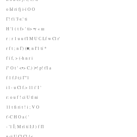
о Ы ri fj i-ï О О
Г! t'i 'J е.' ti
H '1 ( t f> ' ti> •r « ш
г : r 1 u u t'I M U С Lf w Cl r'
r f t ; n Г) (■; n I'1 tí *
f ï f, > (-h n r i
î" О t ' <•> C.) )•! p! t'I а
f 1 f.J t;i Г"1
i l - u Cl f.> 11 i' I '
r: о u f ! ci U tl ni
11 t fi ri t ! i ; V О
t'-C H О a ( '
- '1 Î; M rî tí I:J ) f П
n ci U Cl Cl {<