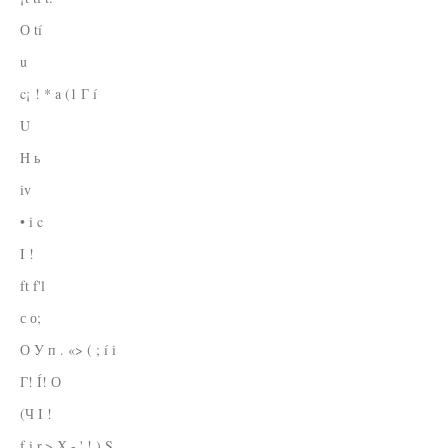
О tí
u
c¡ ! * a (1 Г í
U
H ь
iv
• i c
I !
ft f'l
с о;
О У п . «> ( ; í i
Г! Í! О
(Ч I !
f i r.> Х - ' ! ) S