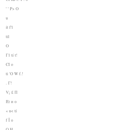
' ' P> O
u
ít f'l
til
O
Г1 tí t!
CI o
ti 'O W f.!
. Г!
V¡ £ П
В) и о
« u< tí
f Î о
О H