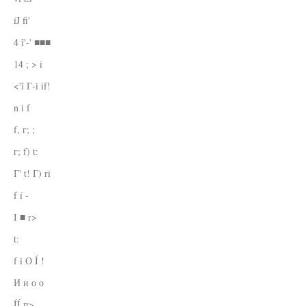
íJ fi'
4 î'-' ■■■
14 ; > i
<'î Г-i if!
n i f
f, г; ;
г; f) t:
Г' t! Г) ri
f í -
I ■ r>
t:
f i O Í !
И и о о
ÍÍ п>