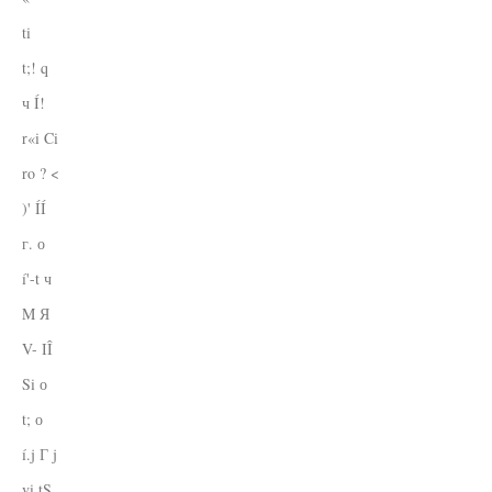
ti
t;! q
ч Í!
r«i Ci
ro ? <
)' ÍÍ
г. о
í'-t ч
M Я
V- IÎ
Si о
t; о
í.j Г j
vi tS