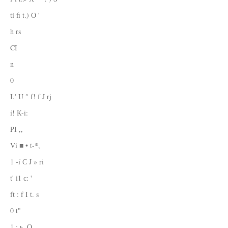
ti fi t.) О '
h rs
CI
n
0
I.' U ° f! f J rj
í! К-i:
PI ,,
Vi ■ • t-*,
1 -í С J » ri
t' i1 с: '
ft : f I t. s
0 t"
1 ; ь. О