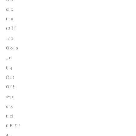
с) t;
t : о
С! Î Í
!? (I'
О с< о
„ rt
tj q
f! i )
О í !;
»•; о
о t<
t; t:l
tl El !'.!
4 u