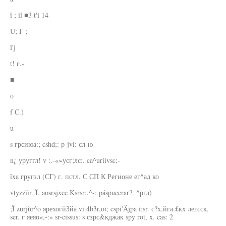
î ; il ■3 t'i 14
U; Г ;
l'j
t! г.-
■
о
f C.)
u
s грсиюа:; cshd;: p-jvi: сл-ю
n¿ уруггл! v :.-«~усг;лс:. ca^uriivsc;-
îxa гругзл (СГ) г. пстл. С СП К Регионе ег^ад ко
vtyzzïïr. Ï, aosrsjxcc Ksrsr;.^-; páspuccrar?. ^ргл)
;Ï zurjùr^o ярехогйЗйа vi.4b3r,oi; cspi'Äjpa i;sr. с?х,йга.£кх легсск,
ser. г яеяо«,-:» sr-cissus: s сзрс&кджак spy rot, x. cas: 2