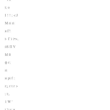
t; о
I ! ! ; <:J
M ri ri
я Г!
t- Г i (•>,
öS П V
Ы й
ф г;
ri
и pi f :
r;¡ r t г >
; t;,
1 W '
i 'i v: я