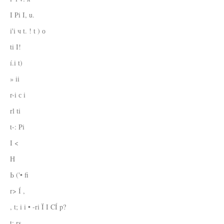
I Pi I, u.
i'i ч t. ! t ) о
ti I!
í.i t)
» ii
r-i с i
rl ti
t-: Pi
I <
H
Ь ('• fi
r> Í ,
, t; i i • -ri Ï I CÍ p?
t; rs