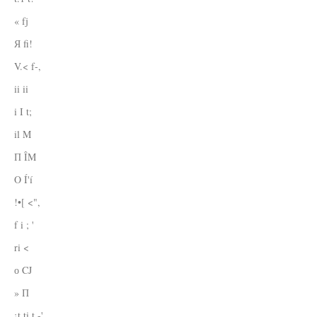
« fj
Я fi!
V.< f-,
ii ii
i I t;
il M
П ÎM
O Í'í
!•[ <",
f i ; '
ri <
о CJ
» П
¡t ti t.-'