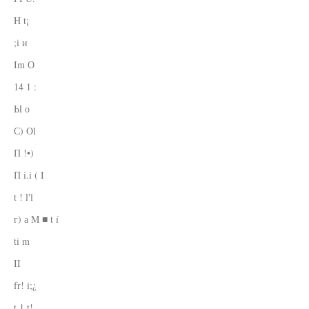
H t¡
;i и
Im О
14 1 :
Ы о
С) Ol
П !•)
П i.i ( I
t ! l'l
г) а M ■ t í
ti m
II
fr! i;¿
t.1 t!