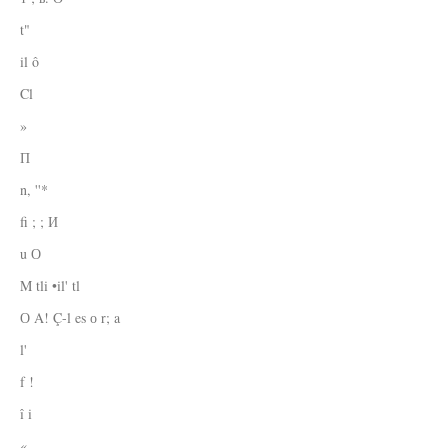
t"
il ô
Cl
»
П
n, ''*
fi ; ; И
u О
M tli •il' tl
О A! Ç-l es о r; a
l'
f !
î i
«