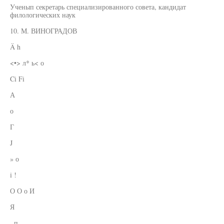
Ученып секретарь специализированного совета, кандидат
филологических наук
10. М. ВИНОГРАДОВ
Ä h
<•> л* ь< о
Ci Fi
А
о
Г
J
» о
i !
О О о И
Я
. п