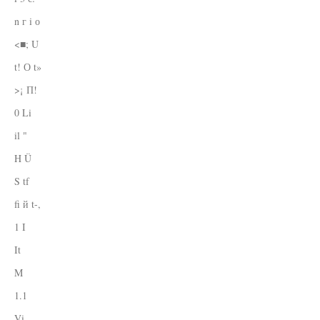
n г i о
<■; U
t! О t»
>¡ П!
0 Li
il "
H Ü
S tf
fi й t-,
1 I
It
M
1.1
Vi