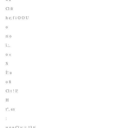
Cl й
h e; f i О О U
о
ri о
î.;.
о «
S
Í! u
о fi
Cl t ! I!
H
t", ел
:
и о n Cï y: i; 13 tí