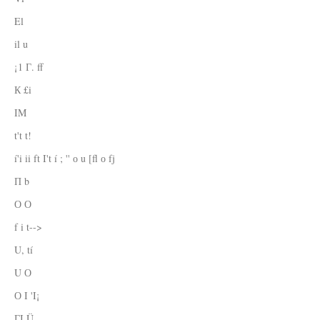
El
il u
¡1 Г. ff
К £i
IM
t't t!
í'i ii ft I't í ; '' о u [fl о fj
П b
О О
f i t-->
U, tí
U О
О I 'I¡
ГI Ü.