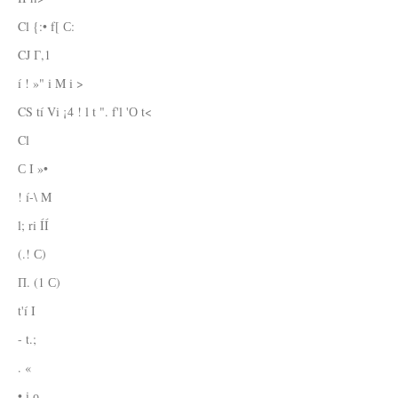
Cl {:• f[ С:
CJ Г,1
í ! »" i M i >
CS tí Vi ¡4 ! l t ". f'l 'О t<
Cl
С I »•
! í-\ M
l; ri ÍÍ
(.! С)
П. (1 С)
t'í I
- t.;
. «
• i о