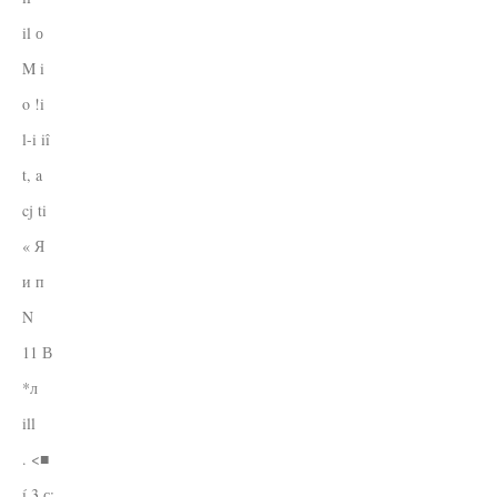
il о
M i
o !i
l-i iî
t, a
cj ti
« Я
и п
N
11 В
*л
ill
. <■
í 3 с: