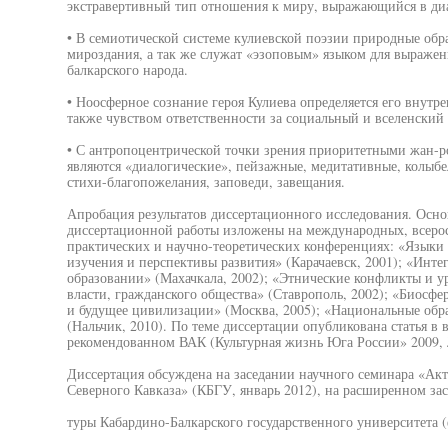
экстравертивный тип отношения к миру, выражающийся в ди
• В семиотической системе кулиевской поэзии природные обр
мироздания, а так же служат «эзоповым» языком для выражен
балкарского народа.
• Ноосферное сознание героя Кулиева определяется его внутре
также чувством ответственности за социальный и вселенский 
• С антропоцентрической точки зрения приоритетными жан-р
являются «диалогические», пейзажные, медитативные, колыбе
стихи-благопожелания, заповеди, завещания.
Апробация результатов диссертационного исследования. Осн
диссертационной работы изложены на международных, всерос
практических и научно-теоретических конференциях: «Языки 
изучения и перспективы развития» (Карачаевск, 2001); «Инт
образовании» (Махачкала, 2002); «Этнические конфликты и у
власти, гражданского общества» (Ставрополь, 2002); «Биосфе
и будущее цивилизации» (Москва, 2005); «Национальные обра
(Нальчик, 2010). По теме диссертации опубликована статья в
рекомендованном ВАК (Культурная жизнь Юга России» 2009,
Диссертация обсуждена на заседании научного семинара «Ак
Северного Кавказа» (КБГУ, январь 2012), на расширенном за
туры Кабардино-Балкарского государственного университета (