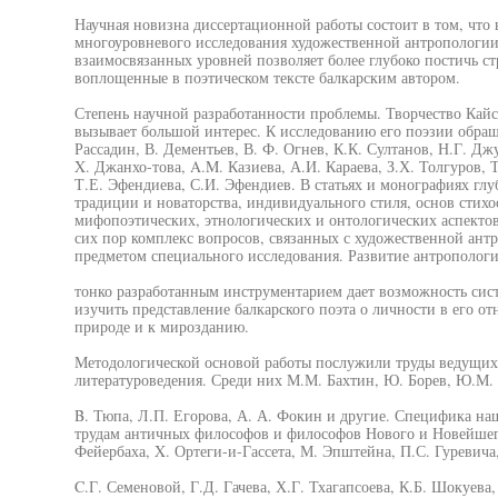
Научная новизна диссертационной работы состоит в том, что
многоуровневого исследования художественной антропологии 
взаимосвязанных уровней позволяет более глубоко постичь с
воплощенные в поэтическом тексте балкарским автором.
Степень научной разработанности проблемы. Творчество Кай
вызывает большой интерес. К исследованию его поэзии обращ
Рассадин, В. Дементьев, В. Ф. Огнев, К.К. Султанов, Н.Г. Дж
X. Джанхо-това, A.M. Казиева, А.И. Караева, З.Х. Толгуров, Т
Т.Е. Эфендиева, С.И. Эфендиев. В статьях и монографиях глу
традиции и новаторства, индивидуального стиля, основ стихо
мифопоэтических, этнологических и онтологических аспектов 
сих пор комплекс вопросов, связанных с художественной антр
предметом специального исследования. Развитие антропологи
тонко разработанным инструментарием дает возможность сис
изучить представление балкарского поэта о личности в его от
природе и к мирозданию.
Методологической основой работы послужили труды ведущих 
литературоведения. Среди них М.М. Бахтин, Ю. Борев, Ю.М. 
B. Тюпа, Л.П. Егорова, А. А. Фокин и другие. Специфика на
трудам античных философов и философов Нового и Новейшего
Фейербаха, X. Ортеги-и-Гассета, М. Эпштейна, П.С. Гуревича
C.Г. Семеновой, Г.Д. Гачева, Х.Г. Тхагапсоева, К.Б. Шокуева