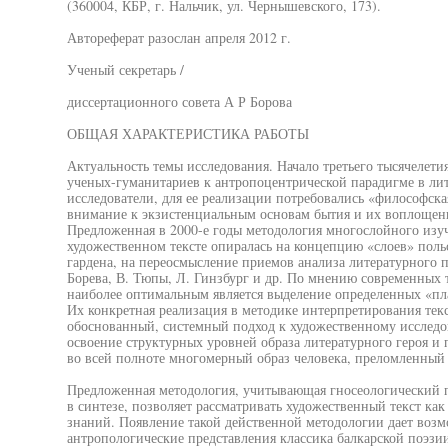
(360004, КБР, г. Нальчик, ул. Чернышевского, 173).
Автореферат разослан апреля 2012 г.
Ученый секретарь /
диссертационного совета А Р Борова
ОБЩАЯ ХАРАКТЕРИСТИКА РАБОТЫ
Актуальность темы исследования. Начало третьего тысячелет
ученых-гуманитариев к антропоцентрической парадигме в ли
исследователи, для ее реализации потребовались «философск
внимание к экзистенциальным основам бытия и их воплощен
Предложенная в 2000-е годы методология многослойного изу
художественном тексте опиралась на концепцию «слоев» поль
гардена, на переосмысление приемов анализа литературного 
Борева, В. Тюпы, Л. Гинзбург и др. По мнению современных 
наиболее оптимальным является выделение определенных «пла
Их конкретная реализация в методике интерпретирования текс
обоснованный, системный подход к художественному исследо
освоение структурных уровней образа литературного героя и 
во всей полноте многомерный образ человека, преломленный 
Предложенная методология, учитывающая гносеологический 
в синтезе, позволяет рассматривать художественный текст к
знаний. Появление такой действенной методологии дает возм
антропологические представления классика балкарской поэзи