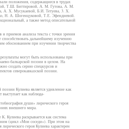
вали положения, содержащиеся в трудах
ой, Т.Ш. Биттировой, А. М. Гутова, А. М.
 А. X. Мусукаевой, Б.И. Тетуева, 3. X.
ко, Н. А. Шогенцуковой, Т.Е. Эфендиевой.
нкциональный, а также метод описательной
в и приемов анализа текста с точки зрения
т способствовать дальнейшему изучению
ским обоснованием при изучении творчества
 результаты могут быть использованы при
чаево-балкарской поэзии в целом. На
ожно создать серию спецкурсов и
ектов северокавказской поэзии.
поэзии Кулиева является удивление как
т выступает как наблюда-
втобиография души» лирического героя
ниях внешнего мира.
К. Кулиева раскрывается как система
ним (цикл «Мои соседи»). При этом на
 лирического героя Кулиева характерен