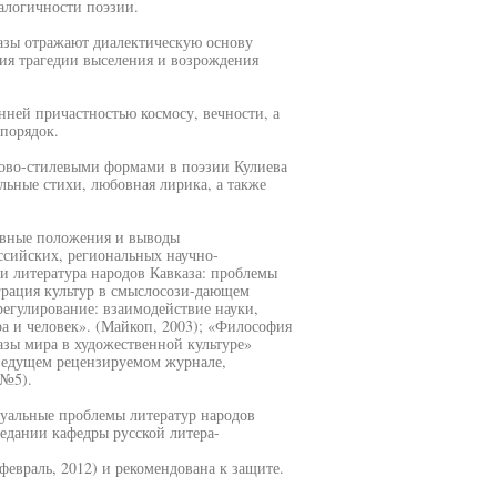
алогичности поэзии.
азы отражают диалектическую основу
ия трагедии выселения и возрождения
нней причастностью космосу, вечности, а
порядок.
ово-стилевыми формами в поэзии Кулиева
льные стихи, любовная лирика, а также
овные положения и выводы
сийских, региональных научно-
и литература народов Кавказа: проблемы
еграция культур в смыслосози-дающем
регулирование: взаимодействие науки,
ра и человек». (Майкоп, 2003); «Философия
зы мира в художественной культуре»
 ведущем рецензируемом журнале,
 №5).
туальные проблемы литератур народов
седании кафедры русской литера-
февраль, 2012) и рекомендована к защите.