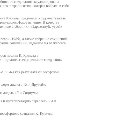
бного исследования актуализирована
 его антропософии, которая вобрала в себя
ына Кулиева, предметом - художественная
рно-философское явление. В качестве
ченные в сборники «Здравствуй, утро!»
ерево» (1985), а также собрание сочинений
брание сочинений, изданное на балкарском
роя поэзии К. Кулиева в
ели предполагается решение следующих
«Я и Я») как результата философской
 форм диалога «Я и Другой»;
ся модель «Я и Социум»;
из и интерпретацию параллели «Я и
ноосферного сознания К. Кулиева.