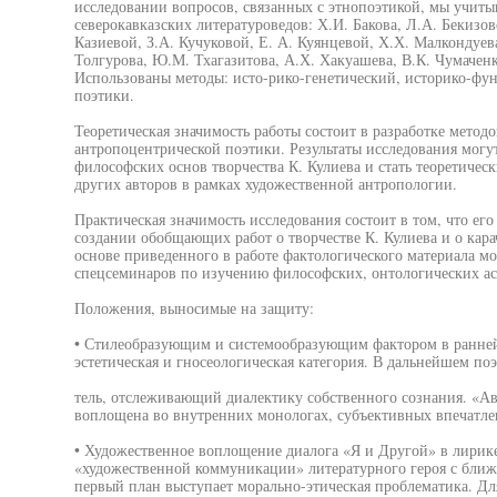
исследовании вопросов, связанных с этнопоэтикой, мы учиты
северокавказских литературоведов: Х.И. Бакова, Л.А. Бекизов
Казиевой, З.А. Кучуковой, Е. А. Куянцевой, Х.Х. Малкондуева,
Толгурова, Ю.М. Тхагазитова, А.Х. Хакуашева, В.К. Чумачен
Использованы методы: исто-рико-генетический, историко-фу
поэтики.
Теоретическая значимость работы состоит в разработке методо
антропоцентрической поэтики. Результаты исследования могу
философских основ творчества К. Кулиева и стать теоретиче
других авторов в рамках художественной антропологии.
Практическая значимость исследования состоит в том, что его
создании обобщающих работ о творчестве К. Кулиева и о кара
основе приведенного в работе фактологического материала м
спецсеминаров по изучению философских, онтологических асп
Положения, выносимые на защиту:
• Стилеобразующим и системообразующим фактором в ранней 
эстетическая и гносеологическая категория. В дальнейшем поэ
тель, отслеживающий диалектику собственного сознания. «А
воплощена во внутренних монологах, субъективных впечатле
• Художественное воплощение диалога «Я и Другой» в лирике 
«художественной коммуникации» литературного героя с ближ
первый план выступает морально-этическая проблематика. Для