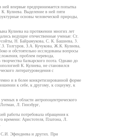
 в ней впервые предпринимается попытка
К. Кулиева. Выделение в ней пяти
труктурные основы человеческой природы,
сына Кулиева на протяжении многих лет
ались ведущие отечественные ученые: Ст.
усойты, Н. Байрамукова, С. К. Башиева, 3.
.З. Толгуров, З.А. Кучукова, Ж.К. Кулиева,
боко и обстоятельно исследованы вопросы
сложения, проблем перевода,
творчества балкарского поэта. Однако до
опологией К. Кулиева, не становился
ческого литературоведения с
темно и в более конкретизированной форме
ношении к себе, к другому, к социуму, к
ученых в области антропоцентрического
Лотман, Л. Гинзбург,
шей работы потребовала обращения к
 времени: Аристотеля, Платона, Л.
,
, С.И. Эфендиева и других. При