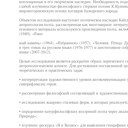
воплощенные в его творческом наследии. Необходимость подо
слабой изученностью философского стержня поэзии К.Кулиева,
мировоззренческую основу взглядов балкарского народа.
Объектом исследования выступает поэтическое наследие Кайс
антропология поэта, рассмотренная как многомерное литерату
основного материала используются произведения поэта, вклю
(1940), «Ране-
ный камень» (1964), «Избранное» (1957), «Человек. Птица. Д
в трех томах на русском языке (1976-1977) и шеститомное со
языке (2007-2012).
Целью исследования является раскрытие образа лирического ге
антропологическом аспекте. Для достижения поставленной ц
теоретических и практических задач:
• интерпретация художественного уровня автокоммуникации (
саморефлексии героя;
• рассмотрение философской составляющей и художественных
• исследование жанрово-стилевых форм, в которых реализует
• определение натурфилософских воззрений поэта через анал
Природа»;
• изучение дискурса «Я и Космос» для выявления специфики 