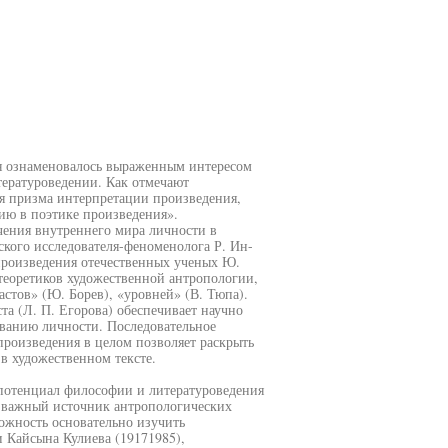
ия ознаменовалось выраженным интересом
тературоведении. Как отмечают
ая призма интерпретации произведения,
ию в поэтике произведения».
чения внутреннего мира личности в
ского исследователя-феноменолога Р. Ин-
произведения отечественных ученых Ю.
теоретиков художественной антропологии,
стов» (Ю. Борев), «уровней» (В. Тюпа).
та (Л. П. Егорова) обеспечивает научно
ванию личности. Последовательное
произведения в целом позволяет раскрыть
в художественном тексте.
потенциал философии и литературоведения
ак важный источник антропологических
ожность основательно изучить
и Кайсына Кулиева (19171985),