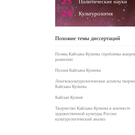
23
Политические науки
24
Культурология
Похожие темы диссертаций
Поэмы Кайсына Кулиева (проблемы жанро
развития)
Поэзия Кайсына Кулиева
Лингвокультурологические аспекты творче
Кайсына Кулиева
Кайсын Кулиев
Творчество Кайсына Кулиева в контексте
художественной культуры России:
культурологический анализ