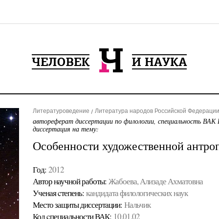
Литературоведение
Литература народов Российской Федерации 
автореферат диссертации по филологии, специальность ВАК 
диссертация на тему:
Особенности художественной антро
Год:
2012
Автор научной работы:
Жабоева, Ализаде Ахматовна
Ученая cтепень:
кандидата филологических наук
Место защиты диссертации:
Нальчик
Код cпециальности ВАК:
10.01.02