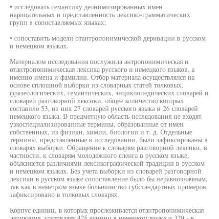
• исследовать семантику деонимизированных имен
нарицательных и представленность лексико-грамматических
групп в сопоставляемых языках;
• сопоставить модели отантропонимической деривации в русском
и немецком языках.
Материалом исследования послужила антропонимическая и
отантропонимическая лексика русского и немецкого языков, а
именно имена и фамилии. Отбор материала осуществлялся на
основе сплошной выборки из словарных статей толковых,
фразеологических, семантических, энциклопедических словарей и
словарей разговорной лексики, общее количество которых
составило 53, из них 27 словарей русского языка и 26 словарей
немецкого языка. В предметную область исследования не входят
узкоспециализированные термины, образованные от имен
собственных, из физики, химии, биологии и т. д. Отдельные
термины, представленные в исследовании, были зафиксированы в
словарях выборки. Обращение к словарям разговорной лексики, в
частности, к словарям молодежного сленга в русском языке,
объясняется различиями лексикографической традиции в русском
и немецком языках. Без учета выборки из словарей разговорной
лексики в русском языке сопоставление было бы неравнозначным,
так как в немецком языке большинство субстандартных примеров
зафиксировано в толковых словарях.
Корпус единиц, в которых прослеживается отантропонимическая
деривация, составляет 425 единиц в немецком языке и 329 - в