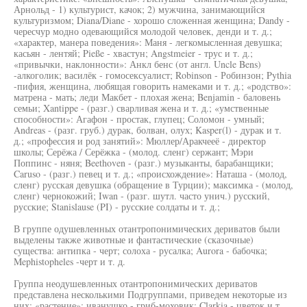
Арнольд - 1) культурист, качок; 2) мужчина, занимающийся
культуризмом; Diana/Diane - хорошо сложенная женщина; Dandy -
чересчур модно одевающийся молодой человек, денди и т. д.;
«характер, манера поведения»: Маня - легкомысленная девушка;
касьян - лентяй; Pieße - хвастун; Angstmeier - трус и т. д.;
«привычки, наклонности»: Анкл бенс (от англ. Uncle Bens)
-алкоголик; василёк - гомосексуалист; Robinson - Робинзон; Pythia
-пифия, женщина, любящая говорить намеками и т. д.; «родство»:
матрена - мать; леди Макбет - плохая жена; Benjamin - баловень
семьи; Xantippe - (разг.) сварливая жена и т. д.; «умственные
способности»: Агафон - простак, глупец; Соломон - умный;
Andreas - (разг. груб.) дурак, болван, олух; Kasper(l) - дурак и т.
д.; «профессия и род занятий»: Мюллер/Аракчееё - директор
школы; Серёжа / Серёжка - (молод. сленг) сержант; Мэри
Поппинс - няня; Beethoven - (разг.) музыканты, барабанщики;
Caruso - (разг.) певец и т. д.; «происхождение»: Наташа - (молод,
сленг) русская девушка (обращение в Турции); максимка - (молод,
сленг) чернокожий; Iwan - (разг. шутл. часто унич.) русский,
русские; Stanislause (PI) - русские солдаты и т. д.;
В группе одушевленных отантропонимических дериватов были
выделены также животные и фантастические (сказочные)
существа: антипка - черт; солоха - русалка; Aurora - бабочка;
Mephistopheles -черт и т. д.
Группа неодушевленных отантропонимических дериватов
представлена несколькими Подгруппами, приведем некоторые из
них: «растение»: иванушко - гриб-моховик; Clarkia - цветок и т.