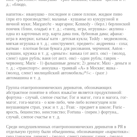
д.; «блюдо,
напиток»: иваиушко - последнее и самое плохое, жидкое пиво
(при его производстве); маланья - кушанье из кукурузной и
яичной муки; Margare/te - маргарин; Kennedy - (берл.) берлинский
пончик (блин, оладья) и т. д.; «танец, игра, игрушка»: акулина -
одна из карточных игр, карта дама пик, бубновая дама; афанас-
игра в жмурки; катька/ катя - детская кукла; Teddy - медвежонок,
мягкая игрушка и т. д.; «инструмент, предмет»: андреевна - соха;
ватман - плотная белая бумага для рисования, черчения; Anton -
кувшин, кружка и т. д; «деньги»: ванька (от англ. one) - (молод,
сленг) один рубль; ваня (от англ. one) - один рубль; гаврик -
червонец; Marie - 1) фальшивые деньги; 2) деньги; Maxi - деньги и
т. д.; «транспорт»: аннушка - трамвай «А» в Москве; яшка -
(молод, сленг) милицейский автомобиль;/^/«: - (разг.)
автомашина и т. д.
Группа отантропонимических дериватов, обозначающих
абстрактное понятие в обоих языка'не является продуктивной:
фортуна - случай, слепое счастье; Гог и магог, гога и магога, гог-
магог, гога-магога - о ком-либо, чем-либо всемогущем или
внушающем страх, ужас и т. д.; Fran: - предмет в школе; Furie -
ярость, бешенство, неистовство; Fortuna - (перен.) фортуна,,
случай, слепое счастье и т. д.
Среди неодушевленных отантропонимических дериватов в РЯ в
отдельную группу были объединены, обозначающие «наркотики»:
гера (герасим, герман) - (молод, сленг) героин; гарик - (молод,