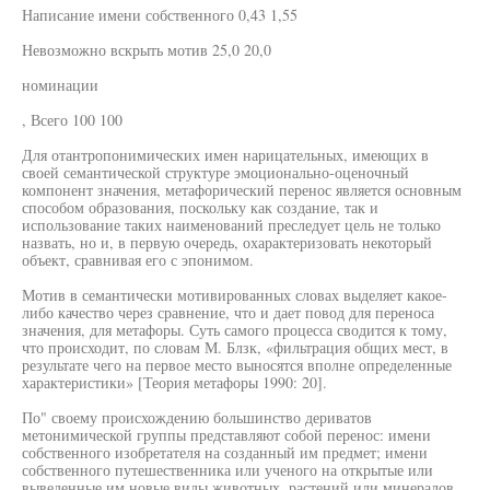
Написание имени собственного 0,43 1,55
Невозможно вскрыть мотив 25,0 20,0
номинации
, Всего 100 100
Для отантропонимических имен нарицательных, имеющих в
своей семантической структуре эмоционально-оценочный
компонент значения, метафорический перенос является основным
способом образования, поскольку как создание, так и
использование таких наименований преследует цель не только
назвать, но и, в первую очередь, охарактеризовать некоторый
объект, сравнивая его с эпонимом.
Мотив в семантически мотивированных словах выделяет какое-
либо качество через сравнение, что и дает повод для переноса
значения, для метафоры. Суть самого процесса сводится к тому,
что происходит, по словам М. Блзк, «фильтрация общих мест, в
результате чего на первое место выносятся вполне определенные
характеристики» [Теория метафоры 1990: 20].
По" своему происхождению большинство дериватов
метонимической группы представляют собой перенос: имени
собственного изобретателя на созданный им предмет; имени
собственного путешественника или ученого на открытые или
выведенные им новые виды животных, растений или минералов,