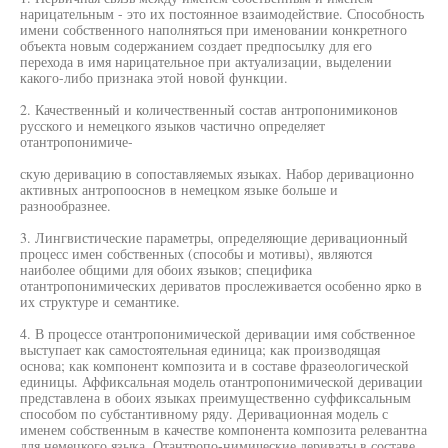
нарицательным - это их постоянное взаимодействие. Способность
имени собственного наполняться при именовании конкретного
объекта новым содержанием создает предпосылку для его
перехода в имя нарицательное при актуализации, выделении
какого-либо признака этой новой функции.
2. Качественный и количественный состав антропонимиконов
русского и немецкого языков частично определяет
отантропонимиче-
скую деривацию в сопоставляемых языках. Набор деривационно
активных антропооснов в немецком языке больше и
разнообразнее.
3. Лингвистические параметры, определяющие деривационный
процесс имен собственных (способы и мотивы), являются
наиболее общими для обоих языков; специфика
отантропонимических дериватов прослеживается особенно ярко в
их структуре и семантике.
4. В процессе отантропонимической деривации имя собственное
выступает как самостоятельная единица; как производящая
основа; как компонент композита и в составе фразеологической
единицы. Аффиксальная модель отантропонимической деривации
представлена в обоих языках преимущественно суффиксальным
способом по субстантивному ряду. Деривационная модель с
именем собственным в качестве компонента композита релевантна
для немецкого языка. Отантропо-нимические дериваты в составе