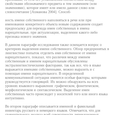
свойствами обозначаемого предмета и тем значением (или
значениями), которое имеет или имело данное слово или
словосочетание [Ахманова 2004]. Способ-
ность имени собственного наполняться в речи или при
именовании конкретного объекта новым содержанием создает
предпосылку для перехода имен собственных в имена
нарицательные, при актуализации, выделении какого-либо
признака нового значения.
В данном параграфе исследования также освещается вопрос о
критериях выделения имени собственного. Обзор предпринятых в
лингвистике попыток отделить имя собственное от имени
нарицательного, показал, что различия между именем
собственным и именем нарицательным обусловлены
экстралингвистическими факторами, так как все, что в языке
выражается именами собственными, можно выразить и с
помощью имени нарицательного. В определенной
коммуникативной ситуации имеются особые факторы, которыми
руководствуется говорящий. Их можно обнаружить на всех
уровнях языкового выражения: графическом, фонетическом,
морфологическом и синтаксическом. Выделение имен
собственных часто происходит у носителей того или иного языка
интуитивно.
Во втором параграфе описывается именной и фамильный
инвентарь русского и немецкого языков. Отмечается, что для
сравнительного анализа всей совокупности деривационных