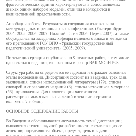
фразеологических единиц характеризуются в сопоставляемых
языках одним набором моделей, отличия наблюдаются в
количественной представленности.
Апробация работы. Результаты исследования изложены на
международных и региональных конференциях (Екатеринбург
2004, 2005, 2006, 2007; Нижний Тагил 2006; Пермь 2007), а также
обсуждались на заседаниях кафедры немецкого языка и методики
его преподавания ГОУ ВПО «Уральский государственный
педагогический университет» (2005, 2009).
По теме диссертации опубликовано 9 печатных работ, в том числе
одна статья в издании, включенном в реестр ВАК МОиН РФ.
Структура работы определяется ее задачами и отражает основные
этапы исследования. Диссертация состоит из введения, трех глав,
заключения, списка использованной литературы (179), списка
словарей и справочных изданий (6), списка источников материала
(53), приложения. Для иллюстрации частотности
рассматриваемых языковых явлений в текст диссертации
включены 7 таблиц.
ОСНОВНОЕ СОДЕРЖАНИЕ РАБОТЫ
Во Введении обосновывается актуальность темы' диссертации;
выявляется степень научной разработанности составляющих ее
аспектов; определяются объект, предмет, цель и задачи
исследования; излагаются теоретико-методологическая база и