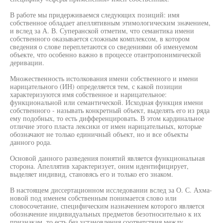
В работе мы придерживаемся следующих позиций: имя
собственное обладает апеллятивным этимологическим значением,
и вслед за А. В. Суперанской отметим, что семантика имени
собственного оказывается сложным комплексом, в котором
сведения о слове переплетаются со сведениями об именуемом
объекте, что особенно важно в процессе отантропонимической
деривации.
Множественность истолкования имени собственного и имени
нарицательного (ИН) определяется тем, с какой позиции
характеризуются имя собственное и нарицательное:
функциональной или семантической. Исходная функция имени
собственного - называть конкретный объект, выделять его из ряда
ему подобных, то есть дифференцировать. В этом кардинальное
отличие этого пласта лексики от имен нарицательных, которые
обозначают не только единичный объект, но и все объекты
данного рода.
Основой данного разведения понятий является функциональная
сторона. Апеллятив характеризует, оним идентифицирует,
выделяет индивид, становясь его и только его знаком.
В настоящем диссертационном исследовании вслед за О. С. Ахма-
новой под именем собственным понимается слово или
словосочетание, специфическим назначением которого является
обозначение индивидуальных предметов безотносительно к их
признакам, то есть без установления соответствия между