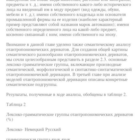
предметы и т. д.; имени собственного какого-либо исторического
лица на введенный им в моду предмет (вид одежды, обуви,
мебели и т. д.); имени собственного владельца или основателя
промышленной фирмы на ее изделия (наиболее характерный
пример представляют собой названия марок автомашин); имени
собственного определенного лица на какой-либо предмет,
косвенно связанный с ним; имени собственного на эпоху.
Внимание в данной главе уделено также семантическому анализу
отантропонимических дериватов. Для создания общей картины
семантического разнообразии отантропонимических дериватов,
мы сочли целесообразным представить в разделе 2.3. основные
лексико-грамматические группы, включающие производные
семантической, морфологической и синтактико-синтагматической
отантропонимической деривации. В третьей главе при анализе
моделей отантропонимической деривации описаны конкретные
семантические подгруппы.
Результаты, полученные в ходе анализа, обобщены в таблице 2.
Таблица 2
Лексико-грамматические группы отантропонимических дериватов
(%)
Лексико- Немецкий Русский
грамматическая группа язык язык