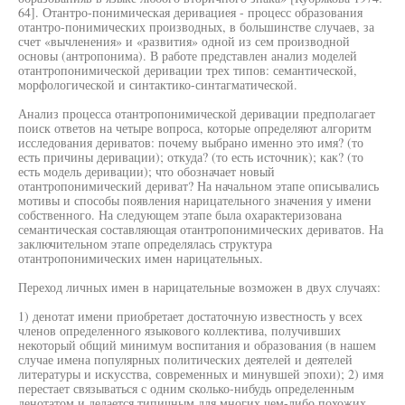
64]. Отантро-понимическая деривациея - процесс образования
отантро-понимических производных, в большинстве случаев, за
счет «вычленения» и «развития» одной из сем производной
основы (антропонима). В работе представлен анализ моделей
отантропонимической деривации трех типов: семантической,
морфологической и синтактико-синтагматической.
Анализ процесса отантропонимической деривации предполагает
поиск ответов на четыре вопроса, которые определяют алгоритм
исследования дериватов: почему выбрано именно это имя? (то
есть причины деривации); откуда? (то есть источник); как? (то
есть модель деривации); что обозначает новый
отантропонимический дериват? На начальном этапе описывались
мотивы и способы появления нарицательного значения у имени
собственного. На следующем этапе была охарактеризована
семантическая составляющая отантропонимических дериватов. На
заключительном этапе определялась структура
отантропонимических имен нарицательных.
Переход личных имен в нарицательные возможен в двух случаях:
1) денотат имени приобретает достаточную известность у всех
членов определенного языкового коллектива, получивших
некоторый общий минимум воспитания и образования (в нашем
случае имена популярных политических деятелей и деятелей
литературы и искусства, современных и минувшей эпохи); 2) имя
перестает связываться с одним сколько-нибудь определенным
денотатом и делается типичным для многих чем-либо похожих