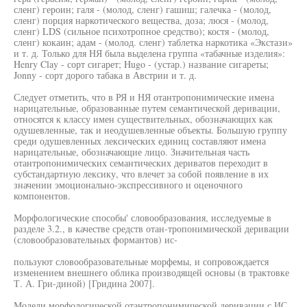
сленг) героин; галя - (молод, сленг) гашиш; галечка - (молод,
сленг) порция наркотического вещества, доза; люся - (молод,
сленг) LDS (сильное психотропное средство); костя - (молод,
сленг) кокаин; адам - (молод. сленг) таблетка наркотика «Экстази»
и т. д. Только для НЯ была выделена группа «табачные изделия»:
Henry Clay - сорт сигарет; Hugo - (устар.) название сигареты;
Jonny - сорт дорого табака в Австрии и т. д.
Следует отметить, что в РЯ и НЯ отантропонимические имена
нарицательные, образованные путем семантической деривации,
относятся к классу имен существительных, обозначающих как
одушевленные, так и неодушевленные объекты. Большую группу
среди одушевленных лексических единиц составляют имена
нарицательные, обозначающие лицо. Значительная часть
отантропонимических семантических дериватов переходит в
субстандартную лексику, что влечет за собой появление в их
значении эмоционально-экспрессивного и оценочного
компонентов.
Морфологические способы' словообразования, исследуемые в
разделе 3.2., в качестве средств отан-тропонимической деривации
(словообразовательных формантов) ис-
пользуют словообразовательные морфемы, и сопровождается
изменением внешнего облика производящей основы (в трактовке
Т. А. Гри-диной) [Гридина 2007].
Модели морфологической отантропонимической деривации с ИС