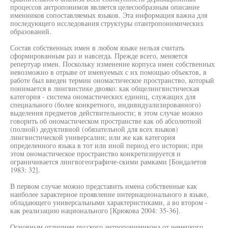
процессов антропонимов является целесообразным описание
именников сопоставляемых языков. Эта информация важна для
последующего исследования структуры отантропонимических
образований.
Состав собственных имен в любом языке нельзя считать
сформированным раз и навсегда. Прежде всего, меняется
репертуар имен. Поскольку изменение корпуса имен собственных
невозможно в отрыве от именуемых с их помощью объектов, в
работе был введен термин ономастическое пространство, который
понимается в лингвистике двояко: как общелингвистическая
категория - система ономастических единиц, служащих для
специального (более конкретного, индивидуализированного)
выделения предметов действительности; в этом случае можно
говорить об ономастическом пространстве как об абсолютной
(полной) дедуктивной (обязательной для всех языков)
лингвистической универсалии; или же как категория
определенного языка в тот или иной период его истории; при
этом ономастическое пространство конкретизируется и
ограничивается лингвогеографиче-скими рамками [Бондалетов
1983: 32].
В первом случае можно представить имена собственные как
наиболее характерное проявление интернационального в языке,
обладающего универсальными характеристиками, а во втором -
как реализацию национального [Крюкова 2004: 35-36].
Основным отличием русского антропонимикона от немецкого