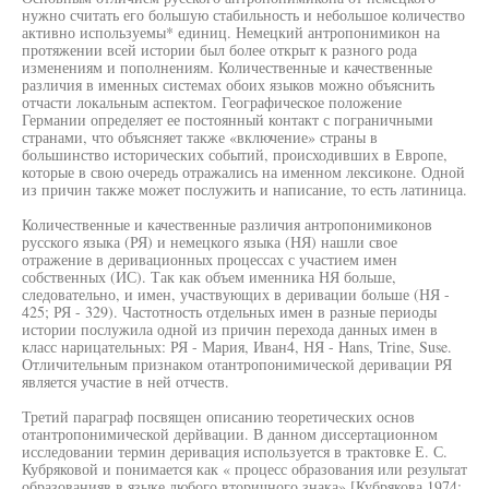
нужно считать его большую стабильность и небольшое количество
активно используемы* единиц. Немецкий антропонимикон на
протяжении всей истории был более открыт к разного рода
изменениям и пополнениям. Количественные и качественные
различия в именных системах обоих языков можно объяснить
отчасти локальным аспектом. Географическое положение
Германии определяет ее постоянный контакт с пограничными
странами, что объясняет также «включение» страны в
большинство исторических событий, происходивших в Европе,
которые в свою очередь отражались на именном лексиконе. Одной
из причин также может послужить и написание, то есть латиница.
Количественные и качественные различия антропонимиконов
русского языка (РЯ) и немецкого языка (НЯ) нашли свое
отражение в деривационных процессах с участием имен
собственных (ИС). Так как объем именника НЯ больше,
следовательно, и имен, участвующих в деривации больше (НЯ -
425; РЯ - 329). Частотность отдельных имен в разные периоды
истории послужила одной из причин перехода данных имен в
класс нарицательных: РЯ - Мария, Иван4, НЯ - Hans, Trine, Suse.
Отличительным признаком отантропонимической деривации РЯ
является участие в ней отчеств.
Третий параграф посвящен описанию теоретических основ
отантропонимической дерйвации. В данном диссертационном
исследовании термин деривация используется в трактовке Е. С.
Кубряковой и понимается как « процесс образования или результат
образованияв в языке любого вторичного знака» [Кубрякова 1974: