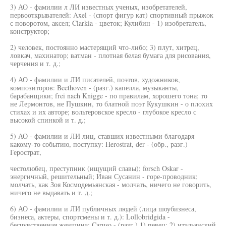
3) АО - фамилии л ЛИ известных ученых, изобретателей,
первооткрывателей: Axel - (спорт фигур кат) спортивный прыжок
с поворотом, аксел; Clarkia - цветок; Кулибин - 1) изобретатель,
конструктор;
2) человек, постоянно мастерящий что-либо; 3) плут, хитрец,
ловкач, махинатор; ватман - плотная белая бумага для рисования,
черчения и т. д.;
4) АО - фамилии и ЛИ писателей, поэтов, художников,
композиторов: Beethoven - (разг.) капелла, музыканты,
барабанщики; frei nach Knigge - по правилам, хорошего тона; то
не Лермонтов, не Пушкин, то блатной поэт Кукушкин - о плохих
стихах и их авторе; вольтеровское кресло - глубокое кресло с
высокой спинкой и т. д.;
5) АО - фамилии и ЛИ лиц, ставших известными благодаря
какому-то событию, поступку: Herostrat, der - (обр., разг.)
Герострат,
честолюбец, преступник (ищущий славы); forsch Oskar -
энергичный, решительный; Иван Сусанин - горе-проводник;
молчать, как Зоя Космодемьянская - молчать, ничего не говорить,
ничего не выдавать и т. д.;
6) АО - фамилии и ЛИ публичных людей (лица шоубизнеса,
бизнеса, актеры, спортсмены и т. д.): Lollobridgida -
бесчувственная женщина; Caruso - (разг.) 1) певец; 2) итальянский