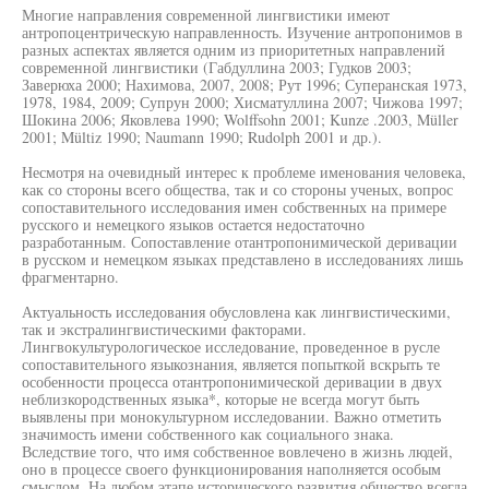
Многие направления современной лингвистики имеют
антропоцентрическую направленность. Изучение антропонимов в
разных аспектах является одним из приоритетных направлений
современной лингвистики (Габдуллина 2003; Гудков 2003;
Заверюха 2000; Нахимова, 2007, 2008; Рут 1996; Суперанская 1973,
1978, 1984, 2009; Супрун 2000; Хисматуллина 2007; Чижова 1997;
Шокина 2006; Яковлева 1990; Wolffsohn 2001; Kunze .2003, Müller
2001; Mültiz 1990; Naumann 1990; Rudolph 2001 и др.).
Несмотря на очевидный интерес к проблеме именования человека,
как со стороны всего общества, так и со стороны ученых, вопрос
сопоставительного исследования имен собственных на примере
русского и немецкого языков остается недостаточно
разработанным. Сопоставление отантропонимической деривации
в русском и немецком языках представлено в исследованиях лишь
фрагментарно.
Актуальность исследования обусловлена как лингвистическими,
так и экстралингвистическими факторами.
Лингвокультурологическое исследование, проведенное в русле
сопоставительного языкознания, является попыткой вскрыть те
особенности процесса отантропонимической деривации в двух
неблизкородственных языка*, которые не всегда могут быть
выявлены при монокультурном исследовании. Важно отметить
значимость имени собственного как социального знака.
Вследствие того, что имя собственное вовлечено в жизнь людей,
оно в процессе своего функционирования наполняется особым
смыслом. На любом этапе исторического развития общество всегда