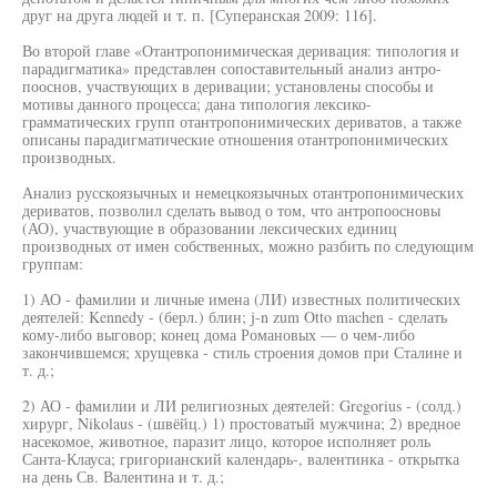
друг на друга людей и т. п. [Суперанская 2009: 116].
Во второй главе «Отантропонимическая деривация: типология и
парадигматика» представлен сопоставительный анализ антро-
пооснов, участвующих в деривации; установлены способы и
мотивы данного процесса; дана типология лексико-
грамматических групп отантропонимических дериватов, а также
описаны парадигматические отношения отантропонимических
производных.
Анализ русскоязычных и немецкоязычных отантропонимических
дериватов, позволил сделать вывод о том, что антропоосновы
(АО), участвующие в образовании лексических единиц
производных от имен собственных, можно разбить по следующим
группам:
1) АО - фамилии и личные имена (ЛИ) известных политических
деятелей: Kennedy - (берл.) блин; j-n zum Otto machen - сделать
кому-либо выговор; конец дома Романовых — о чем-либо
закончившемся; хрущевка - стиль строения домов при Сталине и
т. д.;
2) АО - фамилии и ЛИ религиозных деятелей: Gregorius - (солд.)
хирург, Nikolaus - (швёйц.) 1) простоватый мужчина; 2) вредное
насекомое, животное, паразит лицо, которое исполняет роль
Санта-Клауса; григорианский календарь-, валентинка - открытка
на день Св. Валентина и т. д.;