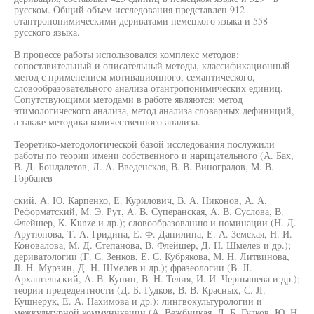
русском. Общий объем исследования представлен 912
отантропонимическими дериватами немецкого языка и 558 -
русского языка.
В процессе работы использовался комплекс методов:
сопоставительный и описательный методы, классификационный
метод с применением мотивационного, семантического,
словообразовательного анализа отантропонимических единиц.
Сопутствующими методами в работе являются: метод
этимологического анализа, метод анализа словарных дефиниций,
а также методика количественного анализа.
Теоретико-методологической базой исследования послужили
работы по теории имени собственного и нарицательного (А. Бах,
В. Д. Бондалетов, Л. А. Введенская, В. В. Виноградов, М. В.
Горбанев-
ский, А. Ю. Карпенко, Е. Курилович, В. А. Никонов, А. А.
Реформатский, М. Э. Рут, А. В. Суперанская, А. В. Суслова, В.
Флейшер, К. Kunze и др.); словообразованию и номинации (Н. Д.
Арутюнова, Т. А. Гридина, Е. Ф. Данилина, Е. А. Земская, Н. И.
Коновалова, М. Д. Степанова, В. Флейшер, Д. Н. Шмелев и др.);
дериватологии (Г. С. Зенков, Е. С. Кубрякова, М. Н. Литвинова,
Jl. Н. Мурзин, Д. Н. Шмелев и др.); фразеологии (В. JI.
Архангельский, А. В. Кунин, В. Н. Телия, И. И. Чернышева и др.);
теории прецедентности (Д. Б. Гудков, В. В. Красных, С. JI.
Кушнерук, Е. А. Нахимова и др.); лингвокультурологии и
межкультурной коммуникации (А. Вежбицкая, Д. Б. Гудков, Ю. Н.