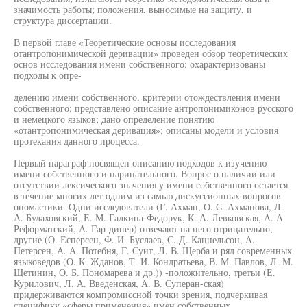
значимость работы; положения, выносимые на защиту, и
структура диссертации.
В первой главе «Теоретические основы исследования
отантропонимической деривации» проведен обзор теоретических
основ исследования имени собственного; охарактеризованы
подходы к опре-
делению имени собственного, критерии отождествления имени
собственного; представлено описание антропонимиконов русского
и немецкого языков; дано определение понятию
«отантропонимическая деривация»; описаны модели и условия
протекания данного процесса.
Первый параграф посвящен описанию подходов к изучению
имени собственного и нарицательного. Вопрос о наличии или
отсутствии лексического значения у имени собственного остается
в течение многих лет одним из самью дискуссионных вопросов
ономастики. Одни исследователи (Г. Ахман, О. С. Ахманова, Л.
А. Булаховский, Е. М. Галкина-Федорук, К. А. Левковская, А. А.
Реформатский, А. Гар-динер) отвечают на него отрицательно,
другие (О. Есперсен, Ф. И. Буслаев, С. Д. Кацнельсон, А.
Петерсен, А. А. Потебня, Г. Суит, Л. В. Щерба и ряд современных
языковедов (О. К. Жданов, Т. И. Кондратьева, В. М. Павлов, Л. М.
Щетинин, О. Б. Пономарева и др.)) -положительно, третьи (Е.
Курилович, Л. А. Введенская, А. В. Суперан-ская)
придерживаются компромиссной точки зрения, подчеркивая
специфику «сферы применения» имен собственных.