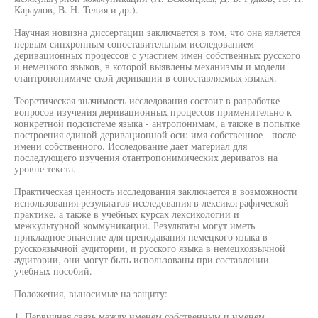
Караулов, В. Н. Телия и др.).
Научная новизна диссертации заключается в том, что она является
первым синхронным сопоставительным исследованием
деривационных процессов с участием имен собственных русского
и немецкого языков, в которой выявлены механизмы и модели
отантропонимиче-ской деривации в сопоставляемых языках.
Теоретическая значимость исследования состоит в разработке
вопросов изучения деривационных процессов применительно к
конкретной подсистеме языка - антропонимам, а также в попытке
построения единой деривационной оси: имя собственное - после
имени собственного. Исследование дает материал для
последующего изучения отантропонимических дериватов на
уровне текста.
Практическая ценность исследования заключается в возможности
использования результатов исследования в лексикографической
практике, а также в учебных курсах лексикологии и
межкультурной коммуникации. Результаты могут иметь
прикладное значение для преподавания немецкого языка в
русскоязычной аудитории, и русского языка в немецкоязычной
аудитории, они могут быть использованы при составлении
учебных пособий.
Положения, выносимые на защиту:
1. Первичная связь между именем собственным и именем