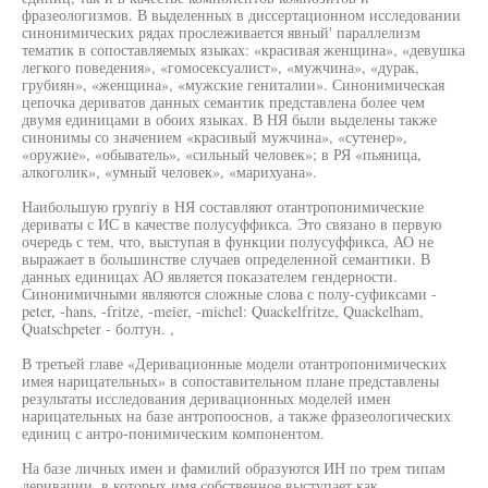
фразеологизмов. В выделенных в диссертационном исследовании
синонимических рядах прослеживается явный' параллелизм
тематик в сопоставляемых языках: «красивая женщина», «девушка
легкого поведения», «гомосексуалист», «мужчина», «дурак,
грубиян», «женщина», «мужские гениталии». Синонимическая
цепочка дериватов данных семантик представлена более чем
двумя единицами в обоих языках. В НЯ были выделены также
синонимы со значением «красивый мужчина», «сутенер»,
«оружие», «обыватель», «сильный человек»; в РЯ «пьяница,
алкоголик», «умный человек», «марихуана».
Наибольшую rpynriy в НЯ составляют отантропонимические
дериваты с ИС в качестве полусуффикса. Это связано в первую
очередь с тем, что, выступая в функции полусуффикса, АО не
выражает в большинстве случаев определенной семантики. В
данных единицах АО является показателем гендерности.
Синонимичными являются сложные слова с полу-суфиксами -
peter, -hans, -fritze, -meier, -michel: Quackelfritze, Quackelham,
Quatschpeter - болтун. ,
В третьей главе «Деривационные модели отантропонимических
имея нарицательных» в сопоставительном плане представлены
результаты исследования деривационных моделей имен
нарицательных на базе антропооснов, а также фразеологических
единиц с антро-понимическим компонентом.
На базе личных имен и фамилий образуются ИН по трем типам
деривации, в которых имя собственное выступает как