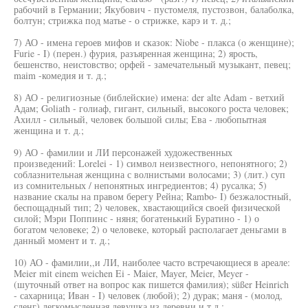
рабочий в Германии; Якубович - пустомеля, пустозвон, балаболка,
болтун; стрижка под матье - о стрижке, карэ и т. д.;
7) АО - имена героев мифов и сказок: Niobe - плакса (о женщине);
Furie - I) (перен.) фурия, разъяренная женщина; 2) ярость,
бешенство, неистовство; орфей - замечательный музыкант, певец;
maim -комедия и т. д.;
8) АО - религиозные (библейские) имена: der alte Adam - ветхий
Адам; Goliath - голиаф, гигант, сильный, высокого роста человек;
Ахилл - сильный, человек большой силы; Ева - любопытная
женщина и т. д.;
9) АО - фамилии и ЛИ персонажей художественных
произведений: Lorelei - 1) символ неизвестного, непонятного; 2)
соблазнительная женщина с волнистыми волосами; 3) (лит.) суп
из сомнительных / непонятных ингредиентов; 4) русалка; 5)
название скалы на правом берегу Рейна; Rambo- I) безжалостный,
беспощадный тип; 2) человек, хвастающийся своей физической
силой; Мэри Поппинс - няня; богатенький Буратино - 1) о
богатом человеке; 2) о человеке, который располагает деньгами в
данный момент и т. д.;
10) АО - фамилии,,и ЛИ, наиболее часто встречающиеся в ареале:
Meier mit einem weichen Ei - Maier, Mayer, Meier, Meyer -
(шуточный ответ на вопрос как пишется фамилия); süßer Heinrich
- сахарница; Иван - I) человек (любой); 2) дурак; маня - (молод,
сленг) легкомысленная девушка из деревни и т.д.;