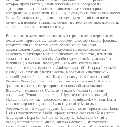
которое проявляется у имен собственных в процессе их
функционирования за счет накопления различного рода
ассоциаций» [Верещагин 1980: 36]. Культурный фон онима может
быть образован сведениями о происхождении, об отношении
имени к народной традиции, сфере употребления, престижности,
социальной соотнесенности и т. д.
Во-вторых, имя может соотноситься с реальным и нереальным
носителем, приобретая, таким образом, специфические фоновые
характеристики, которые часто ограничены рамками
национальной культуры. Исследуемый материал позволил
выделить следующие мотивы: физические свойства, признаки
лица (пол, возраст): Adonis, Apollo (прекрасный, красивый о
мужчине); Аполлон, Афродита, Баба-Яга\ умственные,
ментальные характеристики: Andreas (глупый); Егорка (глупый),
Иванушка (глупый); психические, моральные качества: Mi-
chiavelli (хитрый человек), Kasper (хвастун); Касьян (лентяй),
Филька, Филя (непроворный, бестолковый человек), Агафон
(разиня, простак); сфера профессиональной деятельности:
Beethoven (музыкант), Cerberus (завхоз), Neptun (учитель
плавания); Пушкин (писатель), Шумахер (быстро ездящий),
Малевич (художник); происхождение: Frantischek (житель Вены
чешского происхождения), Iwan (русский); Максимка
(чернокожий), Джордж (грузин); наклонности, привычки: Hanna,
Laura (проститутка); барби (проститутка); созвучие: Margarette
(маргарин); Вера Михайловна'(вермут), Чайковский (чай);
народная этимология: миша, мишка (медведь), частотность
употребления имени собственного: Hans ('каждый, всякий), Marie