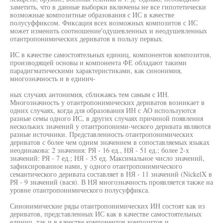
заметить, что в данные выборки включены не все гипотетически
возможные композитные образования с ИС в качестве
полусуффиксом. Фиксация всех возможных композитов с ИС
может изменить соотношение'одушевленных и неодушевленных
отантропонимических дериватов в пользу первых.
ИС в качестве самостоятельных единиц, компонентов композитов,
производящей основы и компонента ФЕ обладают такими
парадигматическими характеристиками, как синонимия,
многозначность и в единич-
ных случаях антонимия, сближаясь тем самым с ИН.
Многозначность у отантропонимических дериватов возникает в
одних случаях, когда для образования ИН с АО используются
разные семы одного ИС, в других случаях причиной появления
нескольких значений у отантропоними-ческого деривата являются
разные источники. Представленность отантропонимических
дериватов с более чем одним значением в сопоставляемых языках
неодинакова: 2 значения: РЯ - 16 ед., НЯ - 51 ед.; более 2-х
значений: РЯ - 7 ед.; НЯ - 35 ед. Максимальное число значений,
зафиксированное нами, у одного отантропонимического
семантического деривата составляет в НЯ - 11 значений (NickelX в
РЯ - 9 значений (вася). В НЯ многозначность проявляется также на
уровне отантропонимического полусуффикса.
Синонимические ряды отантропонимических ИН состоят как из
дериватов, представленных ИС как в качестве самостоятельных
единиц, так и в качестве компонентов композитов и