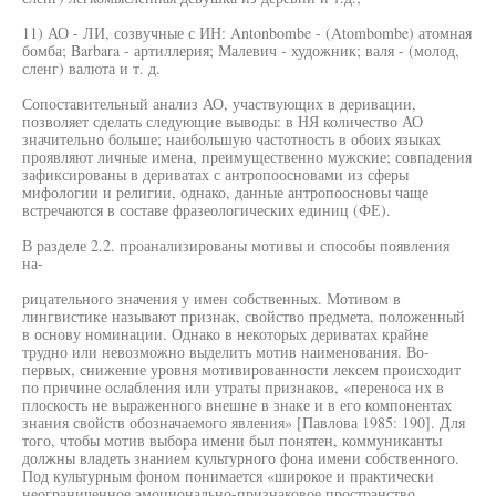
11) АО - ЛИ, созвучные с ИН: Antonbombe - (Atombombe) атомная
бомба; Barbara - артиллерия; Малевич - художник; валя - (молод,
сленг) валюта и т. д.
Сопоставительный анализ АО, участвующих в деривации,
позволяет сделать следующие выводы: в НЯ количество АО
значительно больше; наибольшую частотность в обоих языках
проявляют личные имена, преимущественно мужские; совпадения
зафиксированы в дериватах с антропоосновами из сферы
мифологии и религии, однако, данные антропоосновы чаще
встречаются в составе фразеологических единиц (ФЕ).
В разделе 2.2. проанализированы мотивы и способы появления
на-
рицательного значения у имен собственных. Мотивом в
лингвистике называют признак, свойство предмета, положенный
в основу номинации. Однако в некоторых дериватах крайне
трудно или невозможно выделить мотив наименования. Во-
первых, снижение уровня мотивированности лексем происходит
по причине ослабления или утраты признаков, «переноса их в
плоскость не выраженного внешне в знаке и в его компонентах
знания свойств обозначаемого явления» [Павлова 1985: 190]. Для
того, чтобы мотив выбора имени был понятен, коммуниканты
должны владеть знанием культурного фона имени собственного.
Под культурным фоном понимается «широкое и практически
неограниченное эмоционально-признаковое пространство,