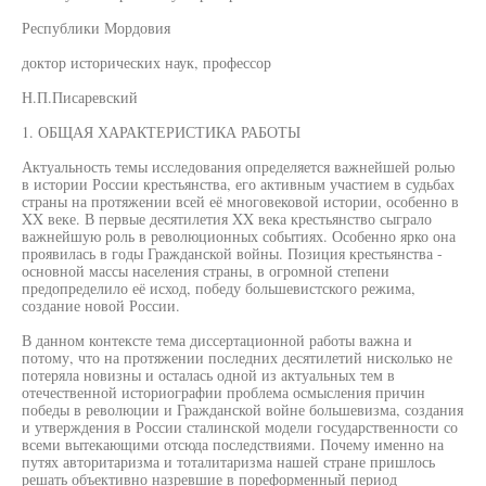
Республики Мордовия
доктор исторических наук, профессор
Н.П.Писаревский
1. ОБЩАЯ ХАРАКТЕРИСТИКА РАБОТЫ
Актуальность темы исследования определяется важнейшей ролью
в истории России крестьянства, его активным участием в судьбах
страны на протяжении всей её многовековой истории, особенно в
XX веке. В первые десятилетия XX века крестьянство сыграло
важнейшую роль в революционных событиях. Особенно ярко она
проявилась в годы Гражданской войны. Позиция крестьянства -
основной массы населения страны, в огромной степени
предопределило её исход, победу большевистского режима,
создание новой России.
В данном контексте тема диссертационной работы важна и
потому, что на протяжении последних десятилетий нисколько не
потеряла новизны и осталась одной из актуальных тем в
отечественной историографии проблема осмысления причин
победы в революции и Гражданской войне большевизма, создания
и утверждения в России сталинской модели государственности со
всеми вытекающими отсюда последствиями. Почему именно на
путях авторитаризма и тоталитаризма нашей стране пришлось
решать объективно назревшие в пореформенный период