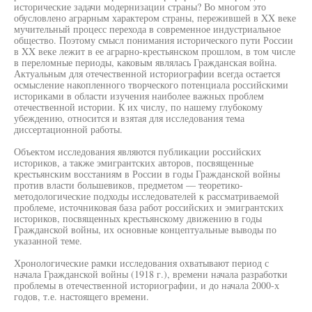
исторические задачи модернизации страны? Во многом это
обусловлено аграрным характером страны, пережившей в XX веке
мучительный процесс перехода в современное индустриальное
общество. Поэтому смысл понимания исторического пути России
в XX веке лежит в ее аграрно-крестьянском прошлом, в том числе
в переломные периоды, каковым являлась Гражданская война.
Актуальным для отечественной историографии всегда остается
осмысление накопленного творческого потенциала российскими
историками в области изучения наиболее важных проблем
отечественной истории. К их числу, по нашему глубокому
убеждению, относится и взятая для исследования тема
диссертационной работы.
Объектом исследования являются публикации российских
историков, а также эмигрантских авторов, посвященные
крестьянским восстаниям в России в годы Гражданской войны
против власти большевиков, предметом — теоретико-
методологические подходы исследователей к рассматриваемой
проблеме, источниковая база работ российских и эмигрантских
историков, посвященных крестьянскому движению в годы
Гражданской войны, их основные концептуальные выводы по
указанной теме.
Хронологические рамки исследования охватывают период с
начала Гражданской войны (1918 г.), времени начала разработки
проблемы в отечественной историографии, и до начала 2000-х
годов, т.е. настоящего времени.