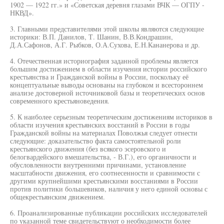
1902 — 1922 гг.» и «Советская деревня глазами ВЧК — ОГПУ -
НКВД».
3. Главными представителями этой школы являются следующие
историки: В.П. Данилов, Т. Шанин, В.В.Кондрашин,
Д.А.Сафонов, А.Г. Рыбков, О.А.Сухова, Е.Н.Кананерова и др.
4. Отечественная историография заданной проблемы является
большим достижением в области изучения истории российского
крестьянства и Гражданской войны в России, поскольку её
концептуальные выводы основаны на глубоком и всестороннем
анализе достоверной источниковой базы и теоретических основ
современного крестьяноведения.
5. К наиболее серьезным теоретическим достижениям историков в
области изучения крестьянских восстаний в России в годы
Гражданской войны на материалах Поволжья следует отнести
следующие: доказательство факта самостоятельной роли
крестьянского движения (без всякого эсеровского и
белогвардейского вмешательства, - В.Г.), его органичности и
обусловленности внутренними причинами, установление
масштабности движения, его соотнесенности и сравнимости с
другими крупнейшими крестьянскими восстаниями в России
против политики большевиков, наличия у него единой основы с
общекрестьянским движением.
6. Проанализированные публикации российских исследователей
по указанной теме свидетельствуют о необходимости более