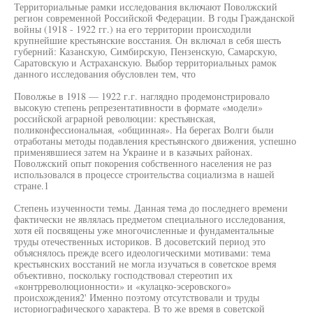
Территориальные рамки исследования включают Поволжский
регион современной Российской Федерации. В годы Гражданской
войны (1918 - 1922 гг.) на его территории происходили
крупнейшие крестьянские восстания. Он включал в себя шесть
губерний: Казанскую, Симбирскую, Пензенскую, Самарскую,
Саратовскую и Астраханскую. Выбор территориальных рамок
данного исследования обусловлен тем, что
Поволжье в 1918 — 1922 г.г. наглядно продемонстрировало
высокую степень репрезентативности в формате «модели»
российской аграрной революции: крестьянская,
поликонфессиональная, «общинная». На берегах Волги были
отработаны методы подавления крестьянского движения, успешно
применявшиеся затем на Украине и в казачьих районах.
Поволжский опыт покорения собственного населения не раз
использовался в процессе строительства социализма в нашей
стране.1
Степень изученности темы. Данная тема до последнего времени
фактически не являлась предметом специального исследования,
хотя ей посвящены уже многочисленные и фундаментальные
труды отечественных историков. В досоветский период это
объяснялось прежде всего идеологическими мотивами: тема
крестьянских восстаний не могла изучаться в советское время
объективно, поскольку господствовал стереотип их
«контрреволюционности» и «кулацко-эсеровского»
происхождения2' Именно поэтому отсутствовали и труды
историографического характера. В то же время в советской