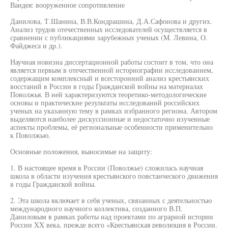
Вандея: вооруженное сопротивление
Данилова, Т.Шанина, В.В.Кондрашина, Д.А.Сафонова и других.
Анализ трудов отечественных исследователей осуществляется в
сравнении с публикациями зарубежных ученых (М. Левина, О.
Файджеса и др.).
Научная новизна диссертационной работы состоит в том, что она
является первым в отечественной историографии исследованием,
содержащим комплексный и всесторонний анализ крестьянских
восстаний в России в годы Гражданской войны на материалах
Поволжья. В ней характеризуются теоретико-методологические
основы и практические результаты исследований российских
ученых на указанную тему в рамках избранного региона. Автором
выделяются наиболее дискуссионные и недостаточно изученные
аспекты проблемы, её региональные особенности применительно
к Поволжью.
Основные положения, выносимые на защиту:
1. В настоящее время в России (Поволжье) сложилась научная
школа в области изучения крестьянского повстанческого движения
в годы Гражданской войны.
2. Эта школа включает в себя ученых, связанных с деятельностью
международного научного коллектива, созданного В.П.
Даниловым в рамках работы над проектами по аграрной истории
России XX века, прежде всего «Крестьянская революция в России.