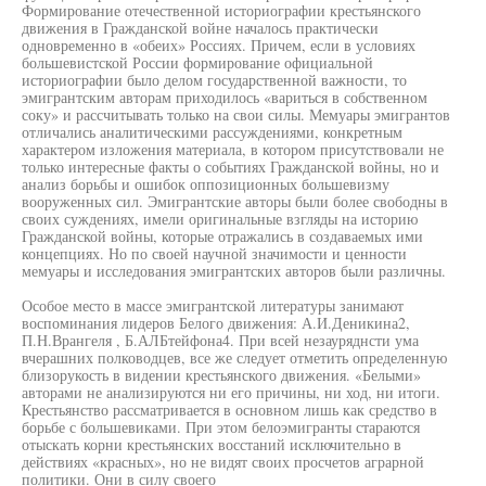
Формирование отечественной историографии крестьянского
движения в Гражданской войне началось практически
одновременно в «обеих» Россиях. Причем, если в условиях
большевистской России формирование официальной
историографии было делом государственной важности, то
эмигрантским авторам приходилось «вариться в собственном
соку» и рассчитывать только на свои силы. Мемуары эмигрантов
отличались аналитическими рассуждениями, конкретным
характером изложения материала, в котором присутствовали не
только интересные факты о событиях Гражданской войны, но и
анализ борьбы и ошибок оппозиционных большевизму
вооруженных сил. Эмигрантские авторы были более свободны в
своих суждениях, имели оригинальные взгляды на историю
Гражданской войны, которые отражались в создаваемых ими
концепциях. Но по своей научной значимости и ценности
мемуары и исследования эмигрантских авторов были различны.
Особое место в массе эмигрантской литературы занимают
воспоминания лидеров Белого движения: А.И.Деникина2,
П.Н.Врангеля , Б.АЛБтейфона4. При всей незауряднсти ума
вчерашних полководцев, все же следует отметить определенную
близорукость в видении крестьянского движения. «Белыми»
авторами не анализируются ни его причины, ни ход, ни итоги.
Крестьянство рассматривается в основном лишь как средство в
борьбе с большевиками. При этом белоэмигранты стараются
отыскать корни крестьянских восстаний исключительно в
действиях «красных», но не видят своих просчетов аграрной
политики. Они в силу своего