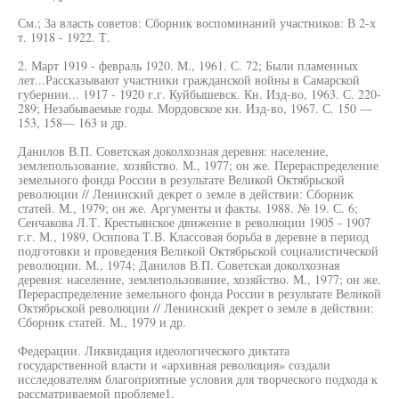
См.; За власть советов: Сборник воспоминаний участников: В 2-х
т. 1918 - 1922. Т.
2. Март 1919 - февраль 1920. М., 1961. С. 72; Были пламенных
лет...Рассказывают участники гражданской войны в Самарской
губернии... 1917 - 1920 г.г. Куйбышевск. Кн. Изд-во, 1963. С. 220-
289; Незабываемые годы. Мордовское кн. Изд-во, 1967. С. 150 —
153, 158— 163 и др.
Данилов В.П. Советская доколхозная деревня: население,
землепользование, хозяйство. М., 1977; он же. Перераспределение
земельного фонда России в результате Великой Октябрьской
революции // Ленинский декрет о земле в действии: Сборник
статей. М., 1979; он же. Аргументы и факты. 1988. № 19. С. 6;
Сенчакова Л.Т. Крестьянское движение в революции 1905 - 1907
г.г. М., 1989, Осипова Т.В. Классовая борьба в деревне в период
подготовки и проведения Великой Октябрьской социалистической
революции. М., 1974; Данилов В.П. Советская доколхозная
деревня: население, землепользование, хозяйство. М., 1977; он же.
Перераспределение земельного фонда России в результате Великой
Октябрьской революции // Ленинский декрет о земле в действии:
Сборник статей. М., 1979 и др.
Федерации. Ликвидация идеологического диктата
государственной власти и «архивная революция» создали
исследователям благоприятные условия для творческого подхода к
рассматриваемой проблеме1.