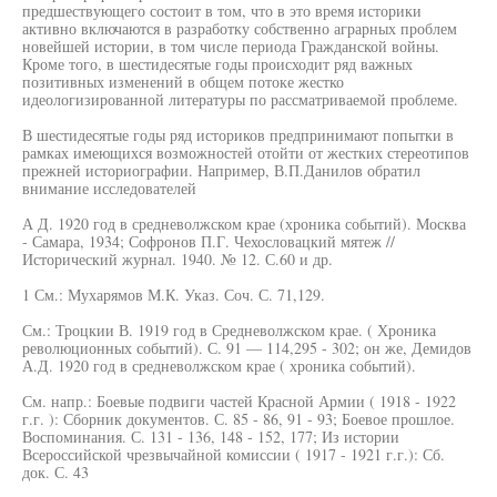
предшествующего состоит в том, что в это время историки
активно включаются в разработку собственно аграрных проблем
новейшей истории, в том числе периода Гражданской войны.
Кроме того, в шестидесятые годы происходит ряд важных
позитивных изменений в общем потоке жестко
идеологизированной литературы по рассматриваемой проблеме.
В шестидесятые годы ряд историков предпринимают попытки в
рамках имеющихся возможностей отойти от жестких стереотипов
прежней историографии. Например, В.П.Данилов обратил
внимание исследователей
А Д. 1920 год в средневолжском крае (хроника событий). Москва
- Самара, 1934; Софронов П.Г. Чехословацкий мятеж //
Исторический журнал. 1940. № 12. С.60 и др.
1 См.: Мухарямов М.К. Указ. Соч. С. 71,129.
См.: Троцкии В. 1919 год в Средневолжском крае. ( Хроника
революционных событий). С. 91 — 114,295 - 302; он же, Демидов
А.Д. 1920 год в средневолжском крае ( хроника событий).
См. напр.: Боевые подвиги частей Красной Армии ( 1918 - 1922
г.г. ): Сборник документов. С. 85 - 86, 91 - 93; Боевое прошлое.
Воспоминания. С. 131 - 136, 148 - 152, 177; Из истории
Всероссийской чрезвычайной комиссии ( 1917 - 1921 г.г.): Сб.
док. С. 43