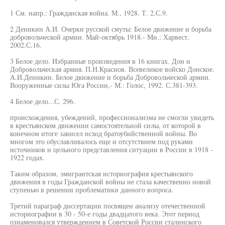
1 См. напр.: Гражданская война. М., 1928. Т. 2.С.9.
2 Деникин А.И. Очерки русской смуты: Белое движение и борьба
добровольческой армии. Май-октябрь 1918.- Мн.: Харвест,
2002.С.16.
3 Белое дело. Избранные произведения в 16 книгах. Дон и
Добровольческая армия. П.Н.Краснов. Всевеликое войско Донское.
А.И.Деникин. Белое движение и борьба Добровольческой армии.
Вооруженные силы Юга России,- М.: Голос, 1992. С.381-393.
4 Белое дело...С. 296.
происхождения, убеждений, профессионализма не смогли увидеть
в крестьянском движении самостоятельной силы, от которой в
конечном итоге зависел исход братоубийственной войны. Во
многом это обуславливалось еще и отсутствием под руками
источников и цельного представления ситуации в России в 1918 -
1922 годах.
Таким образом, эмигрантская историография крестьянского
движения в годы Гражданской войны не стала качественно новой
ступенью в решении проблематики данного вопроса.
Третий параграф диссертации посвящен анализу отечественной
историографии в 30 - 50-е годы двадцатого века. Этот период
ознаменовался утверждением в Советской России сталинского