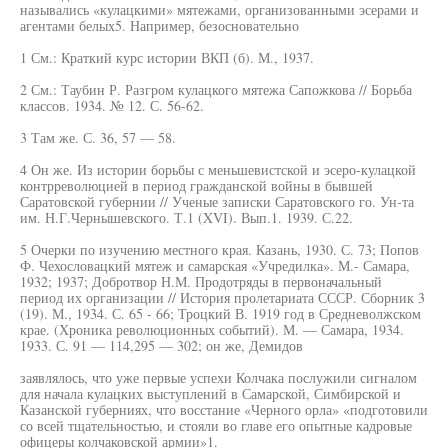
назывались «кулацкими» мятежами, организованными эсерами и
агентами белых5. Например, безосновательно
1 См.: Краткий курс истории ВКП (б). М., 1937.
2 См.: Таубин Р. Разгром кулацкого мятежа Сапожкова // Борьба
классов. 1934. № 12. С. 56-62.
3 Там же. С. 36, 57 — 58.
4 Он же. Из истории борьбы с меньшевистской и эсеро-кулацкой
контрреволюцией в период гражданской войны в бывшей
Саратовской губернии // Ученые записки Саратовского го. Ун-та
им. Н.Г.Чернышевского. Т.1 (XVI). Вып.1. 1939. С.22.
5 Очерки по изучению местного края. Казань, 1930. С. 73; Попов
Ф. Чехословацкий мятеж и самарская «Учредилка». М.- Самара,
1932; 1937; Добротвор Н.М. Продотряды в первоначальный
период их организации // История пролетариата СССР. Сборник 3
(19). М., 1934. С. 65 - 66; Троцкий В. 1919 год в Средневолжском
крае. (Хроника революционных событий). М. — Самара, 1934.
1933. С. 91 — 114,295 — 302; он же, Демидов
заявлялось, что уже первые успехи Колчака послужили сигналом
для начала кулацких выступлений в Самарской, Симбирской и
Казанской губерниях, что восстание «Черного орла» «подготовили
со всей тщательностью, и стояли во главе его опытные кадровые
офицеры колчаковской армии»1.