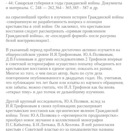
- 44; Самарская губерния в годы гражданской войны. Документы
и материалы. С. 248 — 262,364 - 365,385 - 387 и др.
на серьезнейший пробел в изучении истории Гражданской войны
-совершенную не разработанность вопроса о позиции
крестьянства в этой войне. Он заключил, что крестьянские
восстания следует рассматривать «прямым проявлением
Гражданской войны», ее «последней формой» после разгрома
белой контрреволюции1.
В указанный период проблема достаточно активно изучается на
общероссийском уровне И.Я.Трифоновым, Ю.А.Поляковым,
Д.В.Голиковым и другими исследователями.2 Трифонов впервые
в советской историографии осуществил попытку объединить все
крестьянские восстания в единое целое, показать их размах.
Многое из того, о чем писал автор, было по сути дела
повторением опубликованного в двадцатых годах. Но, учитывая,
что публикации тех лет были или изъяты из научного обращения,
или забыты, можно считать, что И.Л.Трифонов как бы вновь
«открыл тему» и дал толчок ее дальнейшему изучению.
Другой крупный исследователь, Ю.А.Поляков, вслед за
И.Я.Трифоновым в своих публикациях рассматривает
крестьянские восстания как органическое явление Гражданской
войны. Тезис Ю.А.Полякова о «чрезмерности продразверстки»
приобрел новое звучание в коллективной монографии
П.С.Кабытова, Б.Н.Литвака, В.А.Козлова. В ней разногласия
крестьян с Советской властью из-за продразверстки названы