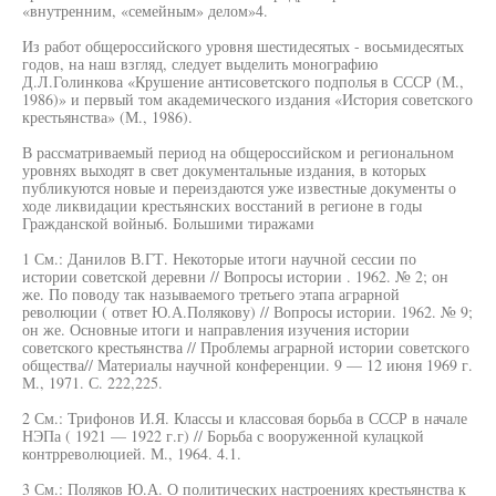
«внутренним, «семейным» делом»4.
Из работ общероссийского уровня шестидесятых - восьмидесятых
годов, на наш взгляд, следует выделить монографию
Д.Л.Голинкова «Крушение антисоветского подполья в СССР (М.,
1986)» и первый том академического издания «История советского
крестьянства» (М., 1986).
В рассматриваемый период на общероссийском и региональном
уровнях выходят в свет документальные издания, в которых
публикуются новые и переиздаются уже известные документы о
ходе ликвидации крестьянских восстаний в регионе в годы
Гражданской войны6. Большими тиражами
1 См.: Данилов В.ГТ. Некоторые итоги научной сессии по
истории советской деревни // Вопросы истории . 1962. № 2; он
же. По поводу так называемого третьего этапа аграрной
революции ( ответ Ю.А.Полякову) // Вопросы истории. 1962. № 9;
он же. Основные итоги и направления изучения истории
советского крестьянства // Проблемы аграрной истории советского
общества// Материалы научной конференции. 9 — 12 июня 1969 г.
М., 1971. С. 222,225.
2 См.: Трифонов И.Я. Классы и классовая борьба в СССР в начале
НЭПа ( 1921 — 1922 г.г) // Борьба с вооруженной кулацкой
контрреволюцией. М., 1964. 4.1.
3 См.: Поляков Ю.А. О политических настроениях крестьянства к