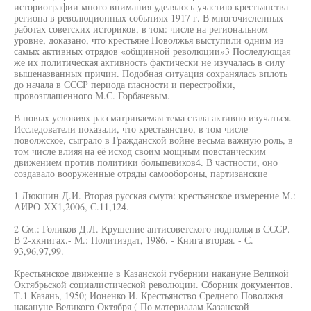
историографии много внимания уделялось участию крестьянства
региона в революционных событиях 1917 г. В многочисленных
работах советских историков, в том: числе на региональном
уровне, доказано, что крестьяне Поволжья выступили одним из
самых активных отрядов «общинной революции»3 Последующая
же их политическая активность фактически не изучалась в силу
вышеназванных причин. Подобная ситуация сохранялась вплоть
до начала в СССР периода гласности и перестройки,
провозглашенного М.С. Горбачевым.
В новых условиях рассматриваемая тема стала активно изучаться.
Исследователи показали, что крестьянство, в том числе
поволжское, сыграло в Гражданской войне весьма важную роль, в
том числе влияя на её исход своим мощным повстанческим
движением против политики большевиков4. В частности, оно
создавало вооруженные отряды самообороны, партизанские
1 Люкшин Д.И. Вторая русская смута: крестьянское измерение М.:
АИРО-ХХ1,2006, С.11,124.
2 См.: Голиков Д.Л. Крушение антисоветского подполья в СССР.
В 2-хкнигах.- М.: Политиздат, 1986. - Книга вторая. - С.
93,96,97,99.
Крестьянское движение в Казанской губернии накануне Великой
Октябрьской социалистической революции. Сборник документов.
Т.1 Казань, 1950; Ионенко И. Крестьянство Среднего Поволжья
накануне Великого Октября ( По материалам Казанской