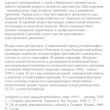
царского самодержавия, а затем и Временного правительства
решить аграрный вопрос в интересах крестьянства. Шестидесятые
- восьмидесятые годы оставили заметный след в разработке
проблемы. Прежде всего тема крестьянского движения в годы
Гражданской войны вновь появилась на страницах исторических
изданий. В научный оборот был введен значительный комплекс
источников по многим ее сюжетам. Много внимания было
уделено освещению карательных и профилактических
мероприятий Советской власти против крестьянского
повстанческого движения.
Вторая глава диссертации «Современный период историографии
крестьянского движения в Поволжье в годы Гражданской войны»
посвящена новейшей историографии крестьянского движения и
состоит из шести параграфов. В первом параграфе «Вопросы
поиска новой методологии и расширения источниковой базы»
рассматриваются проблемы исследования крестьянского движения
в условиях общественного перелома середины 1980х - начала
1990-х годов. В эти годы начинается новый, современный период
в развитии историографии проблемы. Его решающим фактором
стала политика гласности и демократизации общественно —
политической жизни страны, проводимая новым руководством
СССР, а затем Российской
губерния в годы гражданской войны ( март 1919 г. - декабрь 1920
г. ) Сборник документов. Ульяновск. Кн. Изд-во, 1960. С. 37 —
53; Из истории революционных событий в Татарии. Казань, 1960.
Ч. 2 и др.