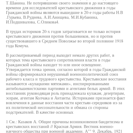
Т.Шанина. Не потерявшими своего значения и до настоящего
времени для исследователей крестьянского движения в годы
Гражданской войны являются вышедшие в 20-е годы работы Н.В
.Гурьева, В.Рудиева, А.И.Анищева, М.И.Кубанина,
И.Подшивалова, С.Оликова4.
В трудах историков 20-х годов затрагивается не только история
крестьянского движения против большевиков, но и против
существовавшего в Среднем Поволжье во второй половине 1918
года Комуча.
В рассматриваемый период выходит немало других работ, в
которых тема крестьянского сопротивления власти в годы
Гражданской войны находит то или иное освещение.
Утверждается точка зрения, согласно которой в годы Гражданской
войны сформировался нерушимый военнополитический союз
рабочего класса и трудового крестьянства. Крестьянские восстания
называются «кулацкими мятежами», инспирированными
антибольшевистскими партиями и агентами белых армий. В этих
восстаниях руководящая роль принадлежала кулакам, дезертирам,
эсерам, агентам Колчака и Антанты. Историками признается факт
вовлечения в данные восстания части крестьян-середняков из-за
их политической несознательности и обмана со стороны
подстрекателей. В качестве основных
1 См.: Казаков А. Общие причины возникновения бандитизма и
крестьянских восстаний // Красная Армия. Вестник военно-
научного общества при военной академии. А"° 9. Декабрь. 1921