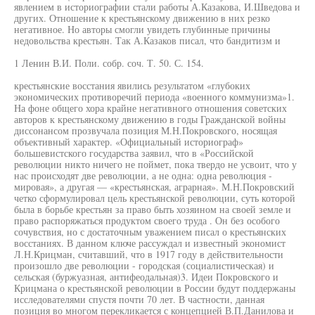
явлением в историографии стали работы А.Казакова, И.Шведова и
других. Отношение к крестьянскому движению в них резко
негативное. Но авторы смогли увидеть глубинные причины
недовольства крестьян. Так А.Казаков писал, что бандитизм и
1 Ленин В.И. Поли. собр. соч. Т. 50. С. 154.
крестьянские восстания явились результатом «глубоких
экономических противоречий периода «военного коммунизма»1.
На фоне общего хора крайне негативного отношения советских
авторов к крестьянскому движению в годы Гражданской войны
диссонансом прозвучала позиция М.Н.Покровского, носящая
объективный характер. «Официальный историограф»
большевистского государства заявил, что в «Российской
революции никто ничего не поймет, пока твердо не усвоит, что у
нас происходят две революции, а не одна: одна революция -
мировая», а другая — «крестьянская, аграрная». М.Н.Покровский
четко сформулировал цель крестьянской революции, суть которой
была в борьбе крестьян за право быть хозяином на своей земле и
право распоряжаться продуктом своего труда . Он без особого
сочувствия, но с достаточным уважением писал о крестьянских
восстаниях. В данном ключе рассуждал и известный экономист
Л.Н.Крицман, считавший, что в 1917 году в действительности
произошло две революции - городская (социалистическая) и
сельская (буржуазная, антифеодальная)3. Идеи Покровского и
Крицмана о крестьянской революции в России будут поддержаны
исследователями спустя почти 70 лет. В частности, данная
позиция во многом перекликается с концепцией В.П.Данилова и