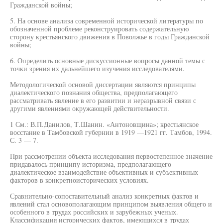
Гражданской войны;
5. На основе анализа современной исторической литературы по
обозначенной проблеме реконструировать содержательную
сторону крестьянского движения в Поволжье в годы Гражданской
войны;
6. Определить основные дискуссионные вопросы данной темы с
точки зрения их дальнейшего изучения исследователями.
Методологической основой диссертации являются принципы
диалектического познания общества, предполагающего
рассматривать явление в его развитии и неразрывной связи с
другими явлениями окружающей действительности.
1 См.: В.П.Данилов, Т.Шанин. «Антоновщина»; крестьянское
восстание в Тамбовской губернии в 1919 —1921 гг. Тамбов, 1994.
С. 3 — 7.
При рассмотрении объекта исследования первостепенное значение
придавалось принципу историзма, предполагающего
диалектическое взаимодействие объективных и субъективных
факторов в конкретноисторических условиях.
Сравнительно-сопоставительный анализ конкретных фактов и
явлений стал основополагающим принципом выявления общего и
особенного в трудах российских и зарубежных ученых.
Классификация исторических фактов, имеющихся в трудах