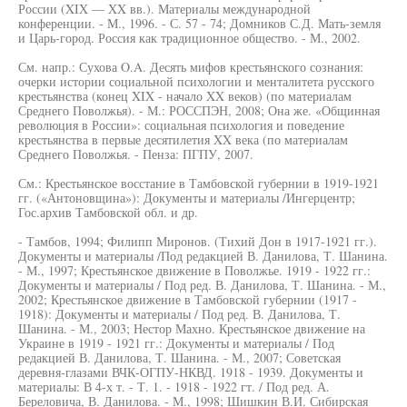
России (XIX — XX вв.). Материалы международной
конференции. - М., 1996. - С. 57 - 74; Домников С.Д. Мать-земля
и Царь-город. Россия как традиционное общество. - М., 2002.
См. напр.: Сухова O.A. Десять мифов крестьянского сознания:
очерки истории социальной психологии и менталитета русского
крестьянства (конец XIX - начало XX веков) (по материалам
Среднего Поволжья). - М.: РОССПЭН, 2008; Она же. «Общинная
революция в России»: социальная психология и поведение
крестьянства в первые десятилетия XX века (по материалам
Среднего Поволжья. - Пенза: ПГПУ, 2007.
См.: Крестьянское восстание в Тамбовской губернии в 1919-1921
гг. («Антоновщина»): Документы и материалы /Ингерцентр;
Гос.архив Тамбовской обл. и др.
- Тамбов, 1994; Филипп Миронов. (Тихий Дон в 1917-1921 гг.).
Документы и материалы /Под редакцией В. Данилова, Т. Шанина.
- М., 1997; Крестьянское движение в Поволжье. 1919 - 1922 гг.:
Документы и материалы / Под ред. В. Данилова, Т. Шанина. - М.,
2002; Крестьянское движение в Тамбовской губернии (1917 -
1918): Документы и материалы / Под ред. В. Данилова, Т.
Шанина. - М., 2003; Нестор Махно. Крестьянское движение на
Украине в 1919 - 1921 гг.: Документы и материалы / Под
редакцией В. Данилова, Т. Шанина. - М., 2007; Советская
деревня-глазами ВЧК-ОГПУ-НКВД. 1918 - 1939. Документы и
материалы: В 4-х т. - Т. 1. - 1918 - 1922 гт. / Под ред. А.
Береловича, В. Данилова. - М., 1998; Шишкин В.И. Сибирская