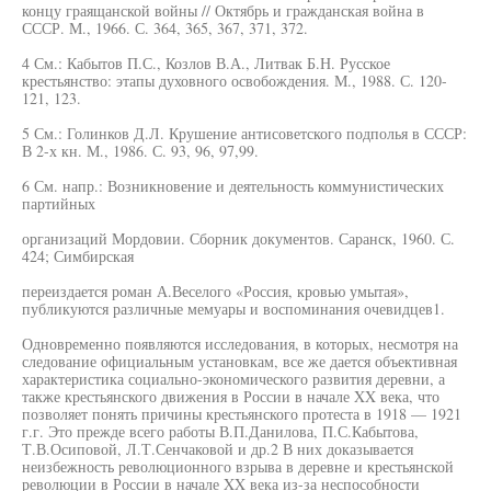
концу граящанской войны // Октябрь и гражданская война в
СССР. М., 1966. С. 364, 365, 367, 371, 372.
4 См.: Кабытов П.С., Козлов В.А., Литвак Б.Н. Русское
крестьянство: этапы духовного освобождения. М., 1988. С. 120-
121, 123.
5 См.: Голинков Д.Л. Крушение антисоветского подполья в СССР:
В 2-х кн. М., 1986. С. 93, 96, 97,99.
6 См. напр.: Возникновение и деятельность коммунистических
партийных
организаций Мордовии. Сборник документов. Саранск, 1960. С.
424; Симбирская
переиздается роман А.Веселого «Россия, кровью умытая»,
публикуются различные мемуары и воспоминания очевидцев1.
Одновременно появляются исследования, в которых, несмотря на
следование официальным установкам, все же дается объективная
характеристика социально-экономического развития деревни, а
также крестьянского движения в России в начале XX века, что
позволяет понять причины крестьянского протеста в 1918 — 1921
г.г. Это прежде всего работы В.П.Данилова, П.С.Кабытова,
Т.В.Осиповой, Л.Т.Сенчаковой и др.2 В них доказывается
неизбежность революционного взрыва в деревне и крестьянской
революции в России в начале XX века из-за неспособности