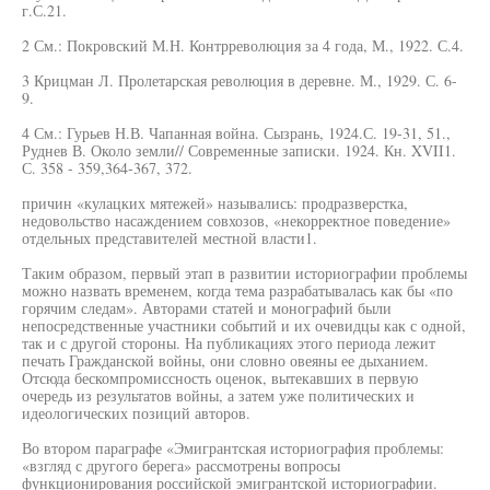
г.С.21.
2 См.: Покровский М.Н. Контрреволюция за 4 года, М., 1922. С.4.
3 Крицман Л. Пролетарская революция в деревне. М., 1929. С. 6-
9.
4 См.: Гурьев Н.В. Чапанная война. Сызрань, 1924.С. 19-31, 51.,
Руднев В. Около земли// Современные записки. 1924. Кн. XVII1.
С. 358 - 359,364-367, 372.
причин «кулацких мятежей» назывались: продразверстка,
недовольство насаждением совхозов, «некорректное поведение»
отдельных представителей местной власти1.
Таким образом, первый этап в развитии историографии проблемы
можно назвать временем, когда тема разрабатывалась как бы «по
горячим следам». Авторами статей и монографий были
непосредственные участники событий и их очевидцы как с одной,
так и с другой стороны. На публикациях этого периода лежит
печать Гражданской войны, они словно овеяны ее дыханием.
Отсюда бескомпромиссность оценок, вытекавших в первую
очередь из результатов войны, а затем уже политических и
идеологических позиций авторов.
Во втором параграфе «Эмигрантская историография проблемы:
«взгляд с другого берега» рассмотрены вопросы
функционирования российской эмигрантской историографии.