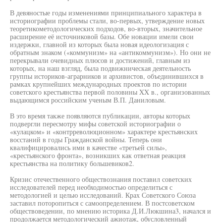
В девяностые годы изменениями принципиального характера в
историографии проблемы стали, во-первых, утверждение новых
теоретикометодологических подходов, во-вторых, значительное
расширение её источниковой базы. Обе новации имели свои
издержки, главной из которых была новая идеологизация с
обратным знаком («коммунизм» на «антикоммунизм»). Но они не
перекрывали очевидных плюсов и достижений, главным из
которых, на наш взгляд, была подвижническая деятельность
группы историков-аграрников и архивистов, объединившихся в
рамках крупнейших международных проектов по истории
советского крестьянства первой половины XX в., организованных
выдающимся российским ученым В.П. Даниловым.
В это время также появляются публикации, авторы которых
подвергли пересмотру мифы советской историографии о
«кулацком» и «контрреволюционном» характере крестьянских
восстаний в годы Гражданской войны. Теперь они
квалифицировались ими в качестве «третьей силы»,
«крестьянского фронта», возникших как ответная реакция
крестьянства на политику большевиков2.
Кризис отечественного обществознания поставил советских
исследователей перед необходимостью определиться с
методологией и целью исследований. Крах Советского Союза
заставил поторопиться с самоопределением. В постсоветском
обществоведении, по мнению историка Д.И.Люкшина3, начался и
продолжается методологический ажиотаж, обусловленный