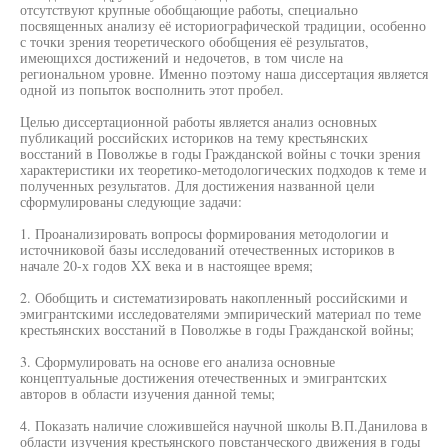
отсутствуют крупные обобщающие работы, специально
посвященных анализу её историографической традиции, особенно
с точки зрения теоретического обобщения её результатов,
имеющихся достижений и недочетов, в том числе на
региональном уровне. Именно поэтому наша диссертация является
одной из попыток восполнить этот пробел.
Целью диссертационной работы является анализ основных
публикаций российских историков на тему крестьянских
восстаний в Поволжье в годы Гражданской войны с точки зрения
характеристики их теоретико-методологических подходов к теме и
полученных результатов. Для достижения названной цели
сформулированы следующие задачи:
1. Проанализировать вопросы формирования методологии и
источниковой базы исследований отечественных историков в
начале 20-х годов XX века и в настоящее время;
2. Обобщить и систематизировать накопленный российскими и
эмигрантскими исследователями эмпирический материал по теме
крестьянских восстаний в Поволжье в годы Гражданской войны;
3. Сформулировать на основе его анализа основные
концептуальные достижения отечественных и эмигрантских
авторов в области изучения данной темы;
4. Показать наличие сложившейся научной школы В.П.Данилова в
области изучения крестьянского повстанческого движения в годы