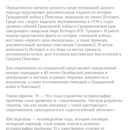
Определенную научную ценность среди публикаций данного
периода представляют документальные издания по истории
Гражданской войны в Поволжье, вышедшие по линии Истпарта.
Среди них следует выделить опубликованные в 1930-х годах
хроники событий Гражданской войны в Средневолжском крае
заведующего самарским бюро Истпарта В.В .Троцкого. В работе
широко представлены факты из истории «чапанной войны»,
восстания «черного орла-земледельца», а также приведен
документальный материал повстанцев Сапожкова2. В целом
деятельность Истпарта и его бюро на местах принесла
несомненную пользу делу изучения крестьянских выступлений в
Среднем Поволжье.
Для современных исследователей представляют определенный
интерес вышедшие к 40-летию Октябрьской революции в
центральных и местных изданиях сборники документов и
материалов, а также воспоминания очевидцев о Гражданской
войне в Поволжье3.
Таким образом, 30 — 50-е годы в развитии историографии
проблемы стали временем ее «замалчивания». Научная разработка
сюжетов, так или иначе связанных с темой крестьянского
сопротивления, преподносится в «идеологической оболочке».
Шестидесятые — восьмидесятые годы, которым посвящен
четвертый параграф, стали новым этапом в развитии
историографии проблемы. Его качественное отличие от