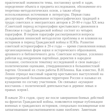
практической значимости темы, постановку целей и задач,
определение объекта и предмета исследования, обозначение его
теоретико-методологических основ, а также обзор
использованных источников и литературы. Первая глава
диссертации «Формирование историографических традиций в
трудах советских и эмигрантских авторов в 20-80-е годы XX века
(Советский период историографии крестьянского движения в
Поволжье в годы Гражданской войны) состоит из четырех
параграфов. В первом параграфе рассматриваются вопросы
складывания ленинской методологии проблемы и ее влияния на
историков в период Гражданской войны и НЭПа. Развитие
советской историографии в 20-е годы — время становления новых
организационных форм науки и исторического образования,
архивного и библиотечного дела. Советские историки, усиленно
работая над внедрением партийных директив в народное
сознание, соотносили тематику исследований и свои выводы с
политическими оценками, утвердившимися в большевистской
партии. Основой их стали работы В.ИЛенина. Как известно, В.И.
Ленин отрицал массовый характер крестьянских выступлений на
подконтрольной большевикам территории России и называл их
кулацкими по составу участников. Он связывал «кулацкие
восстания» с политической деятельностью в деревне левых и
правых эсеров1.
В начале 20-х годов, сразу же после завершения боевых действий
на фронтах Гражданской войны, появляются первые публикации
военных и гражданских историков, специально посвященные или
затрагивающие рассматриваемую нами проблему. Заметным