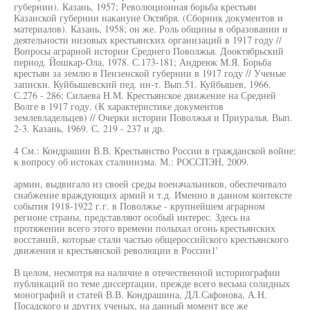
губернии). Казань, 1957; Революционная борьба крестьян
Казанской губернии накануне Октября. (Сборник документов и
материалов). Казань, 1958; он же. Роль общины в образовании и
деятельности низовых крестьянских организаций в 1917 году //
Вопросы аграрной истории Среднего Поволжья. Дооктябрьский
период. Йошкар-Ола, 1978. С.173-181; Андреюк М.Я. Борьба
крестьян за землю в Пензенской губернии в 1917 году // Ученые
записки. Куйбышевский пед. ин-т. Вып.51. Куйбышев, 1966.
С.276 - 286; Силаева Н.М. Крестьянское движение на Средней
Волге в 1917 году. (К характеристике документов
землевладельцев) // Очерки истории Поволжья и Приуралья. Вып.
2-3. Казань, 1969. С. 219 - 237 и др.
4 См.: Кондрашин В.В. Крестьянство России в гражданской войне:
к вопросу об истоках сталинизма. М.: РОССПЭН, 2009.
армии, выдвигало из своей среды военачальников, обеспечивало
снабжение враждующих армий и т.д. Именно в данном контексте
события 1918-1922 г.г. в Поволжье - крупнейшем аграрном
регионе страны, представляют особый интерес. Здесь на
протяжении всего этого времени полыхал огонь крестьянских
восстаний, которые стали частью общероссийского крестьянского
движения и крестьянской революции в России1'
В целом, несмотря на наличие в отечественной историографии
публикаций по теме диссертации, прежде всего весьма солидных
монографий и статей В.В. Кондрашина, ДЛ.Сафонова, А.Н.
Посадского и других ученых, на данный момент все же