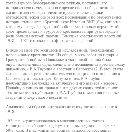
тоталитарного бюрократического режима, поставившего
историческую науку, как и все другие сферы общественной
жизни, в жестко ограниченные идеологические рамки.
Методологической основой всех исследований по отечественной
истории становится «Краткий курс Истории ВКП (б)», согласно
которому в годы Гражданской войны существовал нерушимый
союз пролетариата и трудового крестьянства при руководящей
роли большевистской партии . Тематика крестьянских восстаний
1918 — 1921 г.г. оказалась фактически закрытой.
В полной мере это коснулось и исследований, посвященных
поволжскому крестьянству. Из общей массы работ по истории
Гражданской войны в Поволжье в указанный период была
опубликована лишь одна, специально посвященная крестьянскому
движению, - Р.А.Таубина о восстании Сапожкова2. В этой статье
автор занимает резко отрицательную позицию по отношению к
Сапожкову и повстанцам. Вину за мятеж Р.А.Таубин
необъективно возложил на кулачество и его агентов - эсеров .
Подобную линию он проводил и в других своих публикациях .
Тем не менее, в публикациях Р.А.Таубина немало достоверных
сведений о ходе самого восстания.
Аналогичным образом крестьянские выступления в регионе в
1918 -
1921 г.г. характеризовались в многочисленных статьях,
монографиях, сборниках документов, вышедших в свет в 30 —
50-е годы. В них «чапанная война», «вилочное восстание»