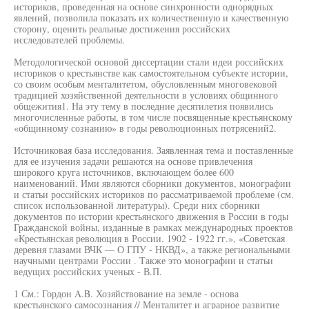
историков, проведенная на основе синхронности однорядных
явлений, позволила показать их количественную и качественную
сторону, оценить реальные достижения российских
исследователей проблемы.
Методологической основой диссертации стали идеи российских
историков о крестьянстве как самостоятельном субъекте истории,
со своим особым менталитетом, обусловленным многовековой
традицией хозяйственной деятельности в условиях общинного
общежития1. На эту тему в последние десятилетия появились
многочисленные работы, в том числе посвященные крестьянскому
«общинному сознанию» в годы революционных потрясений2.
Источниковая база исследования. Заявленная тема и поставленные
для ее изучения задачи решаются на основе привлечения
широкого круга источников, включающем более 600
наименований. Ими являются сборники документов, монографии
и статьи российских историков по рассматриваемой проблеме (см.
список использованной литературы). Среди них сборники
документов по истории крестьянского движения в России в годы
Гражданской войны, изданные в рамках международных проектов
«Крестьянская революция в России. 1902 - 1922 гг.», «Советская
деревня глазами ВЧК — О ГПУ - НКВД», а также региональными
научными центрами России . Также это монографии и статьи
ведущих российских ученых - В.П.
1 См.: Гордон A.B. Хозяйствование на земле - основа
крестьянского самосознания // Менталитет и аграрное развитие