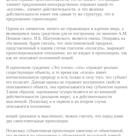
элемент предложения непосредственно отражает какой-то
«кусочек», элемент действительности, и что явление
действительности имеет тем самым ту же структуру, что и
предложение (пропозиция).
Одним из элементов, ничего не отражающих в картине мира, а
являющимся лишь средством для ее построения, по мнению A.M.
Пешков-ского, И.Б. Шатуновского, является связка. Опираясь на
эти мнения, будем считать, что эпистемический предикат,
представленный в нашем случае глаголом «полагать», выражает
пропозициональное отношение, но не входит в пропозицию, так
как не описывает положений вещей.
В оценочном суждении «Это плохо» «это» отражает реально
существующие объекты, в то время как «плохо» имеет
интенсиональную природу и есть только в силу того, что субъект
его полагает. Данная оценка не отражает внутренних свойств
описываемого объекта, она приписывается ему субъектом оценки.
Таким образом, оценивание осуществляется не во внешней
действительности (реальном мире), а в действительности
мысленной. Поскольку и в первом и во втором случае
описывается положение
вещей (реальное и мысленное), можно считать, что перед нами
две самостоятельные пропозиции.
Поскольку субъективная пропозиция зависима от объективной,
она является по отношению к объективной модальной рамкой.