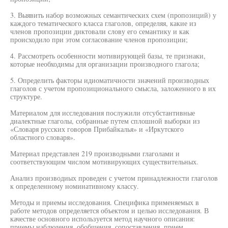
3. Выявить набор возможных семантических схем (пропозиций) у
каждого тематического класса глаголов, определяя, какие из
членов пропозиции диктовали слову его семантику и как
происходило при этом согласование членов пропозиции;
4. Рассмотреть особенности мотивирующей базы, те признаки,
которые необходимы для организации производного глагола;
5. Определить факторы идиоматичности значений производных
глаголов с учетом пропозиционального смысла, заложенного в их
структуре.
Материалом для исследования послужили отсубстантивные
диалектные глаголы, собранные путем сплошной выборки из
«Словаря русских говоров Прибайкалья» и «Иркутского
областного словаря».
Материал представлен 219 производными глаголами и
соответствующим числом мотивирующих существительных.
Анализ производиых проведен с учетом принадлежности глаголов
к определенному номинативному классу.
Методы и приемы исследования. Специфика применяемых в
работе методов определяется объектом и целью исследования. В
качестве основного используется метод научного описания:
приемы наблюдения, обобщения, сопоставления, прием