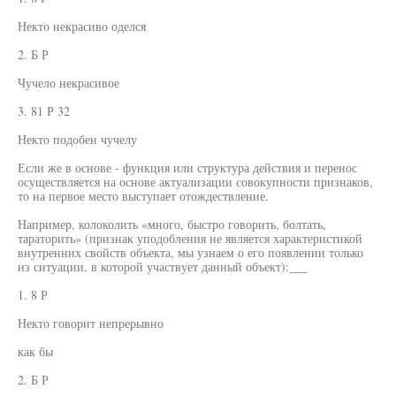
Некто некрасиво оделся
2. Б Р
Чучело некрасивое
3. 81 Р 32
Некто подобен чучелу
Если же в основе - функция или структура действия и перенос
осуществляется на основе актуализации совокупности признаков,
то на первое место выступает отождествление.
Например, колоколить «много, быстро говорить, болтать,
тараторить» (признак уподобления не является характеристикой
внутренних свойств объекта, мы узнаем о его появлении только
из ситуации, в которой участвует данный объект):___
1. 8 Р
Некто говорит непрерывно
как бы
2. Б Р