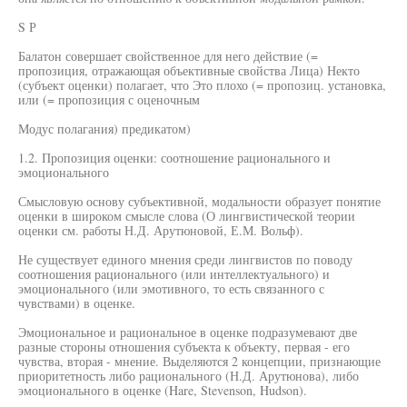
S Р
Балатон совершает свойственное для него действие (=
пропозиция, отражающая объективные свойства Лица) Некто
(субъект оценки) полагает, что Это плохо (= пропозиц. установка,
или (= пропозиция с оценочным
Модус полагания) предикатом)
1.2. Пропозиция оценки: соотношение рационального и
эмоционального
Смысловую основу субъективной, модальности образует понятие
оценки в широком смысле слова (О лингвистической теории
оценки см. работы Н.Д. Арутюновой, Е.М. Вольф).
Не существует единого мнения среди лингвистов по поводу
соотношения рационального (или интеллектуального) и
эмоционального (или эмотивного, то есть связанного с
чувствами) в оценке.
Эмоциональное и рациональное в оценке подразумевают две
разные стороны отношения субъекта к объекту, первая - его
чувства, вторая - мнение. Выделяются 2 концепции, признающие
приоритетность либо рационального (Н.Д. Арутюнова), либо
эмоционального в оценке (Hare, Stevenson, Hudson).