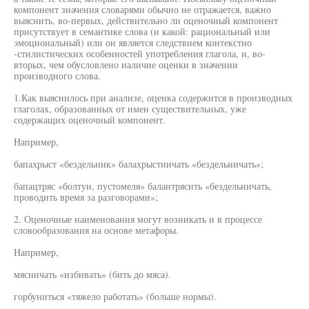
компонент значения словарями обычно не отражается, важно
выяснить, во-первых, действительно ли оценочный компонент
присутствует в семантике слова (и какой: рациональный или
эмоциональный) или он является следствием контекстно
-стилистических особенностей употребления глагола, и, во-
вторых, чем обусловлено наличие оценки в значении
производного слова.
1.Как выяснилось при анализе, оценка содержится в производных
глаголах, образованных от имен существительных, уже
содержащих оценочный компонент.
Например,
бапахрыст «бездельник» балахрыстничать «бездельничать»;
бапацтряс «болтун, пустомеля» балантрясить «бездельничать,
проводить время за разговорами»;
2. Оценочные наименования могут возникать и в процессе
словообразования на основе метафоры.
Например,
мясничать «избивать» (бить до мяса).
горбуниться «тяжело работать» (больше нормы).