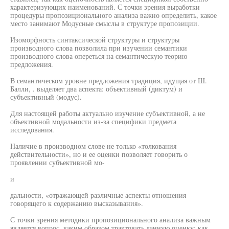
характеризующих наименований. С точки зрения выработки
процедуры пропозиционального анализа важно определить, какое
место занимают Модусные смыслы в структуре пропозиции.
Изоморфность синтаксической структуры и структуры
производного слова позволила при изучении семантики
производного слова опереться на семантическую теорию
предложения.
В семантическом уровне предложения традиция, идущая от Ш.
Балли, . выделяет два аспекта: объективный (диктум) и
субъективный (модус).
Для настоящей работы актуально изучение субъективной, а не
объективной модальности из-за специфики предмета
исследования.
Наличие в производном слове не только «толкования
действительности», но и ее оценки позволяет говорить о
проявлении субъективной мо-
и
дальности, «отражающей различные аспекты отношения
говорящего к содержанию высказывания».
С точки зрения методики пропозиционального анализа важным
является вопрос, каким образом трактовать данную оценку: как