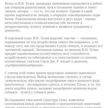
Вслед за В.Н. Телия, процедура оценивания определяется в работе
как операция рациональная, хотя в основании оценки и лежит
эмоция: интерес — это то, что нас волнует. Однако в самой
оценке выражается не эмоция, а операция «шкалирования» норм
бытия. Рациональная оценка выступает в двух видах - оценка
интеллектуальная и психологическая (обе тяготеют к
дескриптивному аспекту значения и являются суждением о
ценности).
В отдельный класс В.Н. Телия выделяет чувство — отношение,
переживаемое не под воздействием самого обозначаемого, а по
поводу того, как оно представлено в роли стимула, и называет его
эмотивной оценкой. Эмотивная оценка, по мнению В.Н. Телия,
придает наименованию иллокутивную силу (способность
воздействовать на собеседника) и в сопоставлении со списком
иллокутивных глаголов Серля Дж. Р. входит в диапазон
«одобрения/неодобрения».
С учетом этой точки зрения представим значение оценочного
глагола начучелиться. Выбор мотиватора «чучело» в случае
«начучелиться» обусловлен неодобрением такого внешнего вида:
начучелиться - это некрасиво одеться, и поэтому Плохо, и то, что
некто подобен чучелу, вызывает неодобрение внешним видом
субъекта - чучела у субъекта речи».
Исследование смысловой структуры слова, выявление
соотношения между денотативной и прагматической семантикой
лексем, рационального и эмоционального в значении слова тесно