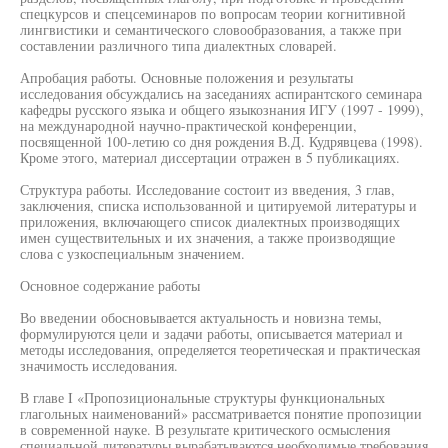
спецкурсов и спецсеминаров по вопросам теории когнитивной
лингвистики и семантического словообразования, а также при
составлении различного типа диалектных словарей.
Апробация работы. Основные положения и результаты
исследования обсуждались на заседаниях аспирантского семинара
кафедры русского языка и общего языкознания ИГУ (1997 - 1999),
на международной научно-практической конференции,
посвященной 100-летию со дня рождения В.Д. Кудрявцева (1998).
Кроме этого, материал диссертации отражен в 5 публикациях.
Структура работы. Исследование состоит из введения, 3 глав,
заключения, списка использованной и цитируемой литературы и
приложения, включающего список диалектных производящих
имен существительных и их значения, а также производящие
слова с узкоспециальным значением.
Основное содержание работы
Во введении обосновывается актуальность и новизна темы,
формулируются цели и задачи работы, описывается материал и
методы исследования, определяется теоретическая и практическая
значимость исследования.
В главе I «Пропозициональные структуры функциональных
глагольных наименований» рассматривается понятие пропозиции
в современной науке. В результате критического осмысления
специальной литературы вырабатываются необходимые требования