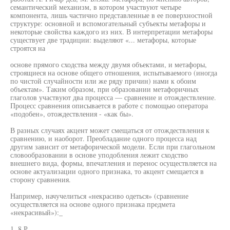
семантический механизм, в котором участвуют четыре
компонента, лишь частично представленные в ее поверхностной
структуре: основной и вспомогательный субъекты метафоры и
некоторые свойства каждого из них. В интерпретации метафоры
существует две традиции: выделяют «... метафоры, которые
строятся на
основе прямого сходства между двумя объектами, и метафоры,
строящиеся на основе общего отношения, испытываемого (иногда
по чистой случайности или же ряду причин) нами к обоим
объектам». Таким образом, при образовании метафоричных
глаголов участвуют два процесса — сравнение и отождествление.
Процесс сравнения описывается в работе с помощью оператора
«подобен», отождествления - «как бы».
В разных случаях акцент может смещаться от отождествления к
сравнению, и наоборот. Преобладание одного процесса над
другим зависит от метафорической модели. Если при глагольном
словообразовании в основе уподобления лежит сходство
внешнего вида, формы, впечатления и перенос осуществляется на
основе актуализации одного признака, то акцент смещается в
сторону сравнения.
Например, начучелиться «некрасиво одеться» (сравнение
осуществляется на основе одного признака предмета
«некрасивый»):_
1. 8 Р