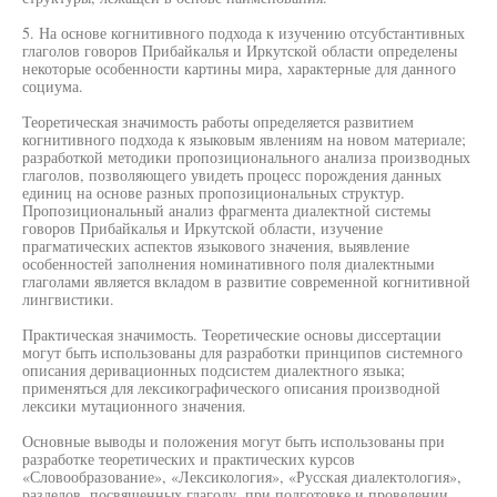
5. На основе когнитивного подхода к изучению отсубстантивных
глаголов говоров Прибайкалья и Иркутской области определены
некоторые особенности картины мира, характерные для данного
социума.
Теоретическая значимость работы определяется развитием
когнитивного подхода к языковым явлениям на новом материале;
разработкой методики пропозиционального анализа производных
глаголов, позволяющего увидеть процесс порождения данных
единиц на основе разных пропозициональных структур.
Пропозициональный анализ фрагмента диалектной системы
говоров Прибайкалья и Иркутской области, изучение
прагматических аспектов языкового значения, выявление
особенностей заполнения номинативного поля диалектными
глаголами является вкладом в развитие современной когнитивной
лингвистики.
Практическая значимость. Теоретические основы диссертации
могут быть использованы для разработки принципов системного
описания деривационных подсистем диалектного языка;
применяться для лексикографического описания производной
лексики мутационного значения.
Основные выводы и положения могут быть использованы при
разработке теоретических и практических курсов
«Словообразование», «Лексикология», «Русская диалектология»,
разделов, посвященных глаголу, при подготовке и проведении