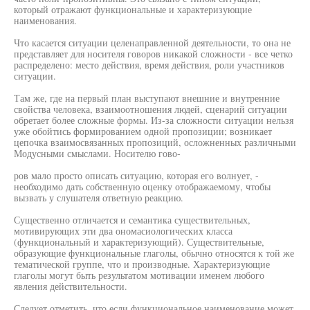
который отражают функциональные и характеризующие
наименования.
Что касается ситуации целенаправленной деятельности, то она не
представляет для носителя говоров никакой сложности - все четко
распределено: место действия, время действия, роли участников
ситуации.
Там же, где на первый план выступают внешние и внутренние
свойства человека, взаимоотношения людей, сценарий ситуации
обретает более сложные формы. Из-за сложности ситуации нельзя
уже обойтись формированием одной пропозиции; возникает
цепочка взаимосвязанных пропозиций, осложненных различными
Модусными смыслами. Носителю гово-
ров мало просто описать ситуацию, которая его волнует, -
необходимо дать собственную оценку отображаемому, чтобы
вызвать у слушателя ответную реакцию.
Существенно отличается и семантика существительных,
мотивирующих эти два ономасиологических класса
(функциональный и характеризующий). Существительные,
образующие функциональные глаголы, обычно относятся к той же
тематической группе, что и производные. Характеризующие
глаголы могут быть результатом мотивации именем любого
явления действительности.
Следует отметить, что если функциональное наименование может