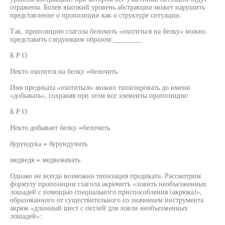
отражены. Болев высокий уровень абстракции может нарушить
представление о пропозиции как о структуре ситуации.
Так, пропозицию глагола белочить «охотиться на белку» можно
представить следующим образом:________
Б Р О
Некто охотится на белку =белочить
Имя предиката «охотиться» можно типизировать до имени
«добывать», сохраняя при этом все элементы пропозиции:
Б Р О
Некто добывает белку =белочить
бурундука = бурундучить
медведя = медвежевать
Однако не всегда возможна типизация предиката. Рассмотрим
формулу пропозиции глагола акрючитъ «ловить необъезженных
лошадей с помощью специального приспособления (акрюка)»,
образованного от существительного со значением инструмента
акрюк «длинный шест с петлей для ловли необъезженных
лошадей»: