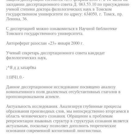
заседании диссертационного совета Д. 063.53.10 по присуждению
ученой степени доктора филологических наук в Томском
государственном университете по адресу: 634050, г. Томск, пр.
Ленина, 36.
С диссертацией можно ознакомиться в Научной библиотеке
Томского государственного университета.
Автореферат разослан «23» января 2000 г.
Ученый секретарь диссертационного совета кандидат
филологических наук,
¡^Я д д захар0ва
11ИЧ1.0.-
Данное диссертационное исследование посвящено анализу
номинативного поля диалектных отсубстантивных глаголов в
пропозициональном аспекте.
Актуальность исследования. Анализируя глубинные процессы
образования производных слов, мы непосредственно вторгаемся в
область человеческого сознания. Обращение к проблемам
репрезентации языковых структур в структурах сознания является
актуальным, поскольку позволяет дополнить теоретические
основания современной когнитивной лингвистики.