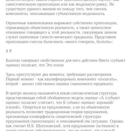
самостоятельную пропозицию или как модальную рамку. Не
существует единого мнения по поводу того, чем считать
компоненты, описывающие субъективную модальность.
Оценочные наименования выражают собственно пропозицию,
отражающую объективную реальность, а также ценностное
отношение говорящего к этой реальности, связующим звеном
служат оценочные (эписте-мические) предикаты. Представим
пропозицию глагола балагонить «много говорить, болтать»:
S Р
Балатон совершает свойственное для него действие Некто (субъект
оценки) полагает, что Это плохо
Здесь присутствуют два момента, требующие рассмотрения.
Первый момент - как квалифицировать компонент «полагать»,
второй - анализ собственно оценки (оценочного предиката).
В центре анализа оказывается некая синтаксическая структура,
представляющая собой обобщенную модель оценки «А (субъект
оценки) полагает (считает), что Б (объект оценки) хороший/
плохой». Опереться на предложение, а не на объективную
реальность позволяет традиционная теория предложения,
признающая изоморфность семантической структуры
предложения (пропозиции) и описываемой им ситуации. Однако,
как считает И.Б. Шатуновский, хотя предложение (истинное) в
целом отражает действительность, это не значит, что каждый