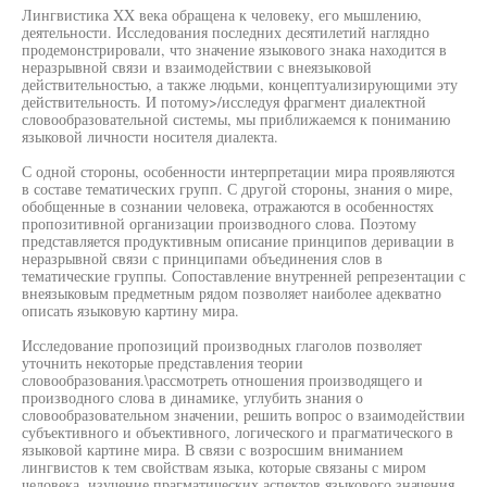
Лингвистика XX века обращена к человеку, его мышлению,
деятельности. Исследования последних десятилетий наглядно
продемонстрировали, что значение языкового знака находится в
неразрывной связи и взаимодействии с внеязыковой
действительностью, а также людьми, концептуализирующими эту
действительность. И потому>/исследуя фрагмент диалектной
словообразовательной системы, мы приближаемся к пониманию
языковой личности носителя диалекта.
С одной стороны, особенности интерпретации мира проявляются
в составе тематических групп. С другой стороны, знания о мире,
обобщенные в сознании человека, отражаются в особенностях
пропозитивной организации производного слова. Поэтому
представляется продуктивным описание принципов деривации в
неразрывной связи с принципами объединения слов в
тематические группы. Сопоставление внутренней репрезентации с
внеязыковым предметным рядом позволяет наиболее адекватно
описать языковую картину мира.
Исследование пропозиций производных глаголов позволяет
уточнить некоторые представления теории
словообразования.\рассмотреть отношения производящего и
производного слова в динамике, углубить знания о
словообразовательном значении, решить вопрос о взаимодействии
субъективного и объективного, логического и прагматического в
языковой картине мира. В связи с возросшим вниманием
лингвистов к тем свойствам языка, которые связаны с миром
человека, изучение прагматических аспектов языкового значения