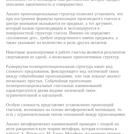
описанию законченность и совершенство).
Анализ пропозициональных структур позволил установить, что
при построении формулы пропозиции производного глагола в
центре внимания оказывается не предикат, а тот аргумент,
который назван производящим и эксплицируется в
поверхностной структуре глагола. Именно он определяет
«положение дел», требует определенного имени предиката, а
также указывает на количество и роли других актантов.
Некоторые анализируемые в работе глаголы являются результатом
свертывания не одной, а нескольких препозитивных структур.
Развернутая полипропозициональная структура имеет вид
сложного предложения, фиксирующего вид логической связи
между событийными пропозициями, или (как показал анализ)
нескольких простых. Событийные пропозиции
полипропозициональных глагольных наименований
характеризуются двумя видами логической связи:
ограничительной и каузальной.
Особую сложность представляет установление пропозиций
глаголов, возникших на основе метафорической мотивации, то
есть с ограничительным типом отношений между пропозициями.
Анализ метафорических наименований проведен с опорой на
инте-ракционистскую теорию метафоры, которая изложена в
работах А. Ричар-дса, М. Блэка. Метафора, по мнению авторов, -