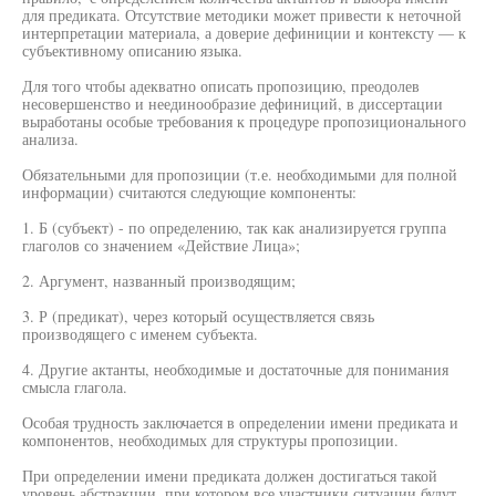
для предиката. Отсутствие методики может привести к неточной
интерпретации материала, а доверие дефиниции и контексту — к
субъективному описанию языка.
Для того чтобы адекватно описать пропозицию, преодолев
несовершенство и неединообразие дефиниций, в диссертации
выработаны особые требования к процедуре пропозиционального
анализа.
Обязательными для пропозиции (т.е. необходимыми для полной
информации) считаются следующие компоненты:
1. Б (субъект) - по определению, так как анализируется группа
глаголов со значением «Действие Лица»;
2. Аргумент, названный производящим;
3. Р (предикат), через который осуществляется связь
производящего с именем субъекта.
4. Другие актанты, необходимые и достаточные для понимания
смысла глагола.
Особая трудность заключается в определении имени предиката и
компонентов, необходимых для структуры пропозиции.
При определении имени предиката должен достигаться такой
уровень абстракции, при котором все участники ситуации будут