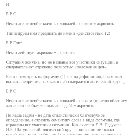
И)_
Б Р О
Некто ловит необъезженных лошадей акрюком = акрючить
Типизируем имя предиката до имени «действовать»: 12)_
Б Р Гпв^
Некто действует акрюком = акрючить
Ситуация понятна, но не названы все участники ситуации, а
следовательно^ отражено полностью «положение дел».
Если посмотреть на формулу (1) как на дефиницию, она может
вызвать неприятие, так как в ней содержится логический круг: _
Б Р О
Некто ловит необъезженных лошадей акрюком (приспособлением
для ловли необъезженных лошадей) = акрючить
Но наша задача - не дать стилистически благозвучное
определение, а отразить семантику слова в виде формулы, где
отражены все участники ситуации. Как считают Е.В. Падучева,
И.Б. Шатуновский, логический круг в описании не только
неизбежен, но и необходим (как достоинство, которое придает