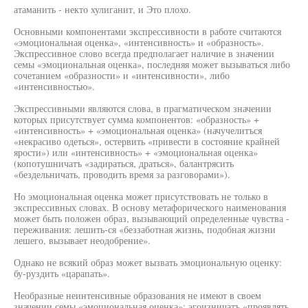
атаманить - некто хулиганит, и Это плохо.
Основными компонентами экспрессивности в работе считаются
«эмоциональная оценка», «интенсивность» и «образность».
Экспрессивное слово всегда предполагает наличие в значении
семы «эмоциональная оценка», последняя может вызываться либо
сочетанием «образности» и «интенсивности», либо
«интенсивностью».
Экспрессивными являются слова, в прагматическом значении
которых присутствует сумма компонентов: «образность» +
«интенсивность» + «эмоциональная оценка» (начучелитъся
«некрасиво одеться», остервить «привести в состояние крайней
ярости») или «интенсивность» + «эмоциональная оценка»
(копотушничатъ «задираться, драться», балантрясить
«бездельничать, проводить время за разговорами»).
Но эмоциональная оценка может присутствовать не только в
экспрессивных словах. В основу метафорического наименования
может быть положен образ, вызывающий определенные чувства -
переживания: лешить-ся «беззаботная жизнь, подобная жизни
лешего, вызывает неодобрение».
Однако не всякий образ может вызвать эмоциональную оценку:
бу-руздить «царапать».
Необразные неинтенсивные образования не имеют в своем
значении семы «эмоциональная оценка»: эгоизничатъ «проявлять