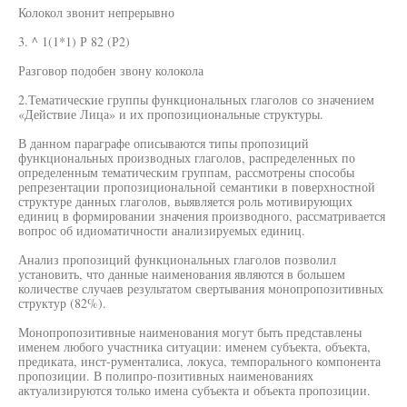
Колокол звонит непрерывно
3. ^ 1(1*1) Р 82 (Р2)
Разговор подобен звону колокола
2.Тематические группы функциональных глаголов со значением
«Действие Лица» и их пропозициональные структуры.
В данном параграфе описываются типы пропозиций
функциональных производных глаголов, распределенных по
определенным тематическим группам, рассмотрены способы
репрезентации пропозициональной семантики в поверхностной
структуре данных глаголов, выявляется роль мотивирующих
единиц в формировании значения производного, рассматривается
вопрос об идиоматичности анализируемых единиц.
Анализ пропозиций функциональных глаголов позволил
установить, что данные наименования являются в большем
количестве случаев результатом свертывания монопропозитивных
структур (82%).
Монопропозитивные наименования могут быть представлены
именем любого участника ситуации: именем субъекта, объекта,
предиката, инст-рументалиса, локуса, темпорального компонента
пропозиции. В полипро-позитивных наименованиях
актуализируются только имена субъекта и объекта пропозиции.