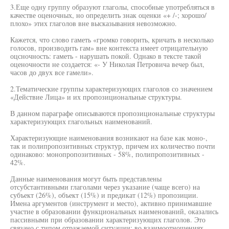
3.Еще одну группу образуют глаголы, способные употребляться в
качестве оценочных, но определить знак оценки «+ /-; хорошо/
плохо» этих глаголов вне высказывания невозможно.
Кажется, что слово гаметь «громко говорить, кричать в несколько
голосов, производить гам» вне контекста имеет отрицательную
оцсночность: гаметь - нарушать покой. Однако в тексте такой
оценочности не создается: «- У Николая Петровича вечер был,
часов до двух все гамели».
2.Тематические группы характеризующих глаголов со значением
«Действие Лица» и их пропозициональные структуры.
В данном параграфе описываются пропозициональные структуры
характеризующих глагольных наименований.
Характеризующие наименования возникают на базе как моно-,
так и полипропозитивных структур, причем их количество почти
одинаково: монопропозитивных - 58%, полипропозитивных -
42%.
Данные наименования могут быть представлены
отсубстантивными глаголами через указание (чаще всего) на
субъект (26%), объект (15%) и предикат (12%) пропозиции.
Имена аргументов (инструмент и место), активно принимавшие
участие в образовании функциональных наименований, оказались
пассивными при образовании характеризующих глаголов. Это
связано с типом отражаемой ситуации: во взаимоотношениях