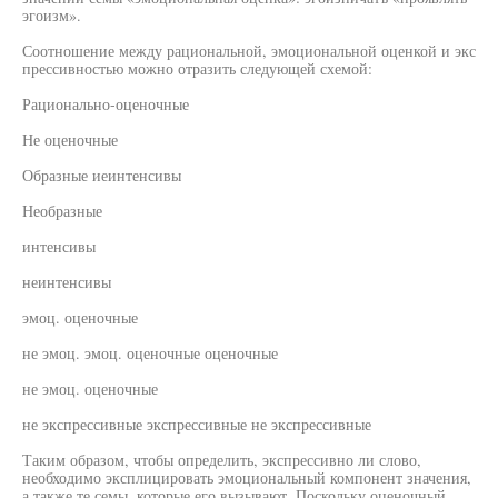
эгоизм».
Соотношение между рациональной, эмоциональной оценкой и экс
прессивностью можно отразить следующей схемой:
Рационально-оценочные
Не оценочные
Образные иеинтенсивы
Необразные
интенсивы
неинтенсивы
эмоц. оценочные
не эмоц. эмоц. оценочные оценочные
не эмоц. оценочные
не экспрессивные экспрессивные не экспрессивные
Таким образом, чтобы определить, экспрессивно ли слово,
необходимо эксплицировать эмоциональный компонент значения,
а также те семы, которые его вызывают. Поскольку оценочный