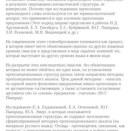
в результате свертывания синтаксической структуры, ее
компрессии. Поэтому при исследовании пропозиции
производного слова используется тот же терминологический
аппарат, что применяется и при изучении пропозиции
предложения (Этот подход широко представлен в работах Н.Д.
Арутюновой, Е.Л. Гинзбурга, Е.С. Кубряковой, Ю.Г. Панкраца,
З.И. Резановой, М.Н. Янценецкой и др.).
На современном этапе словообразование понимается как процесс,
в котором имеет место объективация скрытых на других языковых
уровнях смыслов и представление в виде скрытых значений тех,
которые выступают на других уровнях языка в явном виде.
На раскрытие этих имплицитных смыслов, без объективации
которых не может обойтись ни один язык, па установление
пропозициональных структур разных типов направлена методика
пропозиционального анализа. Цель данной методики - «описать
по единой анкете функтивно-предикатные начала пропозиции и
ее аргументные составляющие, а также установить согласование
аргумента (ов) со «своим» предикатом - глаголом» (Ю.Г.
Панкрац).
Исследования (Е.А. Евдокимовой, Е.А. Оглезневой, Ю.Г.
Панкраца, Ю.А. Эмер), в которых описываются
пропозициональные структуры, не содержат эксплицитно
сформулированной методики пропозиционального анализа [на
материале русского языка]. Отсюда - противоречия, связанные, как
правило,' с определением количества актантов и выбора имени