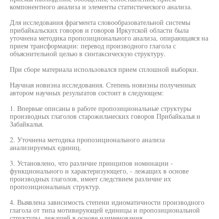
компонентного анализа и элементы статистического анализа.
Для исследования фрагмента словообразовательной системы
прибайкальских говоров и говоров Иркутской области была
уточнена методика пропозиционального анализа, опирающаяся на
прием трансформации: перевод производного глагола с
объяснительной целью в синтаксическую структуру.
При сборе материала использовался прием сплошной выборки.
Научная новизна исследования. Степень новизны полученных
автором научных результатов состоит в следующем:
1. Впервые описаны в работе пропозициональные структуры
производных глаголов старожильческих говоров Прибайкалья и
Забайкалья.
2. Уточнена методика пропозиционального анализа
анализируемых единиц.
3. Установлено, что различие принципов номинации -
функционального и характеризующего, - лежащих в основе
производных глаголов, имеет следствием различие их
пропозициональных структур.
4. Выявлена зависимость степени идиоматичности производного
глагола от типа мотивирующей единицы и пропозициональной
структуры, лежащей в основе наименования.