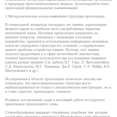
к процедуре пропозиционального анализа. Анализируются типы
пропозиций функциональных наименований.
1.Методологическая основа выявления структуры пропозиции.
В специальной литературе последних лет термин «пропозиция»
является одним из наиболее часто употребляемых терминов
когнитивной науки. Изучение пропозиции направлено на
решение вопросов, связанных с языковыми способами
переработки, хранения и использования информации человеком,
помогает определить структуры его сознания, а следовательно,
решить проблему устройства памяти. Поэтому этот термин
оказался продуктивен и в сфере когнитивной лингвистики:
понятие пропозиции используется при исследовании языковых
единиц разных уровней (См. работы В.Г. Гака, Л. Витгенштейна,
С.Д. Кацнельсона, Ю.Г. Панкраца, Дж.Р. Серля, У.Л. Чейфа, И.Б.
Шатуновского и др.).
Исследования в области пропозиции позволили лингвистам
утверждать, что пропозициональные структуры могут
вербализироваться не только в синтаксическую конструкцию, но и
в слово (простое, производное, сложное).
В рамках поставленных задач в настоящей работе исследуются
пропозиции производного слова.
Словообразование выражает отношения, подобные тем, которые
составляют семантику синтаксиса.\Производное слово образуется