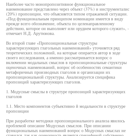
Наиболее часто монопропозитивное функциональное
наименование представлено через объект (37%) и инструменталис
(20%) пропозиции, что объясняется типом отражаемой ситуации.
«Под функциональным принципом номинации имеется в виду
прежде всего обозначение, объекта по целенаправленному
действию, которое он выполняет или орудием которого служит», -
отмечает Н.Д. Арутюнова.
Во второй главе «Пропозициональные структуры
характеризующих глагольных наименований» уточняется ряд
теоретических положений, на которые опирается автор в ходе
своего исследования, а именно рассматривается вопрос о
включении модальных смыслов в пропозициональные структуры
оценочных наименований, вопрос об особенностях семантики
метафоричных производных глаголов и организации их
пропозициональной структуры. Анализируется специфика
пропозиций характеризующих глаголов.
1. Модусные смыслы в структуре пропозиций характеризующих
глаголов
1.1. Место компонентов субъективно й модальности в структуре
пропозиции
При разработке методики пропозиционального анализа явилось
проблемой описание Модусных смыслов. При описании
функциональных наименований вопрос о Модусных смыслах не
ставился, так как оценочность является спецификой собственно