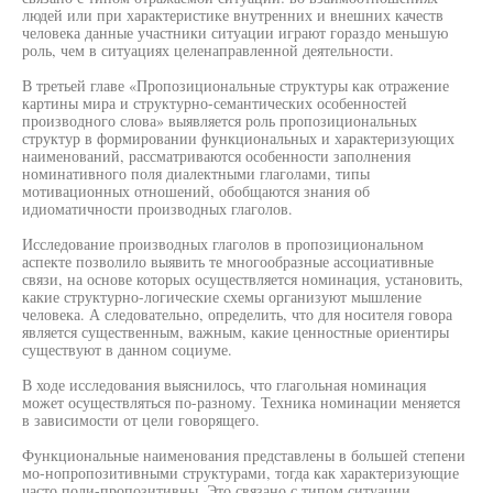
людей или при характеристике внутренних и внешних качеств
человека данные участники ситуации играют гораздо меньшую
роль, чем в ситуациях целенаправленной деятельности.
В третьей главе «Пропозициональные структуры как отражение
картины мира и структурно-семантических особенностей
производного слова» выявляется роль пропозициональных
структур в формировании функциональных и характеризующих
наименований, рассматриваются особенности заполнения
номинативного поля диалектными глаголами, типы
мотивационных отношений, обобщаются знания об
идиоматичности производных глаголов.
Исследование производных глаголов в пропозициональном
аспекте позволило выявить те многообразные ассоциативные
связи, на основе которых осуществляется номинация, установить,
какие структурно-логические схемы организуют мышление
человека. А следовательно, определить, что для носителя говора
является существенным, важным, какие ценностные ориентиры
существуют в данном социуме.
В ходе исследования выяснилось, что глагольная номинация
может осуществляться по-разному. Техника номинации меняется
в зависимости от цели говорящего.
Функциональные наименования представлены в большей степени
мо-нопропозитивными структурами, тогда как характеризующие
часто поли-пропозитивны. Это связано с типом ситуации,