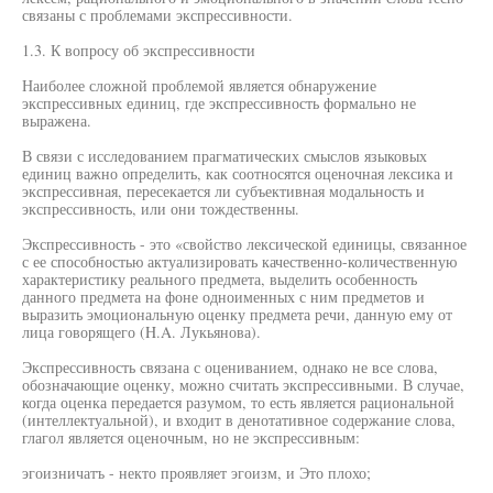
связаны с проблемами экспрессивности.
1.3. К вопросу об экспрессивности
Наиболее сложной проблемой является обнаружение
экспрессивных единиц, где экспрессивность формально не
выражена.
В связи с исследованием прагматических смыслов языковых
единиц важно определить, как соотносятся оценочная лексика и
экспрессивная, пересекается ли субъективная модальность и
экспрессивность, или они тождественны.
Экспрессивность - это «свойство лексической единицы, связанное
с ее способностью актуализировать качественно-количественную
характеристику реального предмета, выделить особенность
данного предмета на фоне одноименных с ним предметов и
выразить эмоциональную оценку предмета речи, данную ему от
лица говорящего (H.A. Лукьянова).
Экспрессивность связана с оцениванием, однако не все слова,
обозначающие оценку, можно считать экспрессивными. В случае,
когда оценка передается разумом, то есть является рациональной
(интеллектуальной), и входит в денотативное содержание слова,
глагол является оценочным, но не экспрессивным:
эгоизничатъ - некто проявляет эгоизм, и Это плохо;