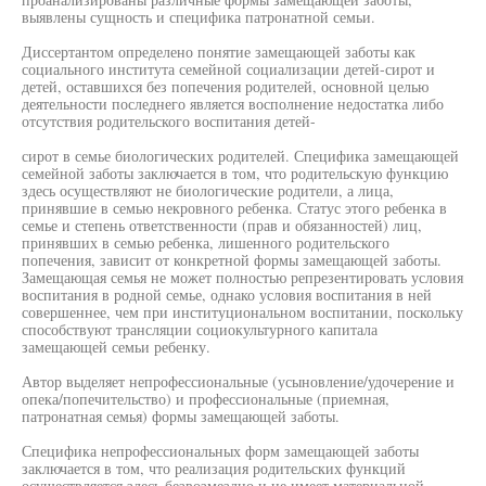
выявлены сущность и специфика патронатной семьи.
Диссертантом определено понятие замещающей заботы как
социального института семейной социализации детей-сирот и
детей, оставшихся без попечения родителей, основной целью
деятельности последнего является восполнение недостатка либо
отсутствия родительского воспитания детей-
сирот в семье биологических родителей. Специфика замещающей
семейной заботы заключается в том, что родительскую функцию
здесь осуществляют не биологические родители, а лица,
принявшие в семью некровного ребенка. Статус этого ребенка в
семье и степень ответственности (прав и обязанностей) лиц,
принявших в семью ребенка, лишенного родительского
попечения, зависит от конкретной формы замещающей заботы.
Замещающая семья не может полностью репрезентировать условия
воспитания в родной семье, однако условия воспитания в ней
совершеннее, чем при институциональном воспитании, поскольку
способствуют трансляции социокультурного капитала
замещающей семьи ребенку.
Автор выделяет непрофессиональные (усыновление/удочерение и
опека/попечительство) и профессиональные (приемная,
патронатная семья) формы замещающей заботы.
Специфика непрофессиональных форм замещающей заботы
заключается в том, что реализация родительских функций
осуществляется здесь безвозмездно и не имеет материальной