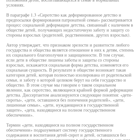
условиях.
В параграфе 1.3 «Сиротство как деформированное детство и
предпосылки формирования патронатной семьи» рассматривается
процесс социальной деформации детства, связанный с наличием в
обществе детей, получающих недостаточную заботу и защиту со
стороны взрослых (родителей, родственников, других взрослых).
Автор утверждает, что признаком зрелости и развитости любого
государства и общества является отношение в них к детям, степень
их социального благополучия и защищенности. В том случае,
если дети в обществе лишены заботы и защиты со стороны
взрослых, искажается социальная форма детства, изменяется его
социальная сущность. В результате в обществе возникает такая
категория детей, которая полностью изолирована от родительской
семьи, и заботу о которой целиком берут на себя государство и
общество. В этом случае мы говорим о таком социальном
явлении, как сиротство, являющееся крайней формой деформации
детства. Диссертантом анализируются следующие понятия: «дети-
сироты», «дети, оставшиеся без попечения родителей», «дети,
лишенные семьи», «дети, нуждающиеся в государственной
защите», «дета, находящиеся на полном государственном
обеспечении».
Термин «дети, находящиеся на полном государственном
обеспечении» подразумевает систему государственного
содержания и воспитания детей-сирот и детей, оставшихся без
попечения родителей, включающую в себя такие формы, как дом