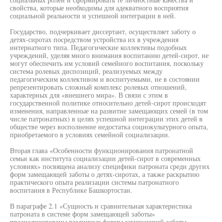
свойства, которые необходимы для адекватного восприятия
социальной реальности и успешной интеграции в ней.
Государство, подчеркивает диссертант, осуществляет заботу о
детях-сиротах посредством устройства их в учреждения
интернатного типа. Педагогические коллективы подобных
учреждений, уделяя много внимания воспитанию детей-сирот, не
могут обеспечить им условий семейного воспитания, поскольку
система ролевых диспозиций, реализуемых между
педагогическим коллективом и воспитуемыми, не в состоянии
репрезентировать сложный комплекс ролевых отношений,
характерных для «внешнего мира». В связи с этим в
государственной политике относительно детей-сирот происходят
изменения, направленные на развитие замещающих семей (в том
числе патронатных) в целях успешной интеграции этих детей в
обществе через восполнение недостатка социокультурного опыта,
приобретаемого в условиях семейной социализации.
Вторая глава «Особенности функционирования патронатной
семьи как института социализации детей-сирот в современных
условиях» посвящена анализу специфики патроната среди других
форм замещающей заботы о детях-сиротах, а также раскрытию
практического опыта реализации системы патронатного
воспитания в Республике Башкортостан.
В параграфе 2.1 «Сущность и сравнительная характеристика
патроната в системе форм замещающей заботы»
проанализированы различные формы замещающей заботы,