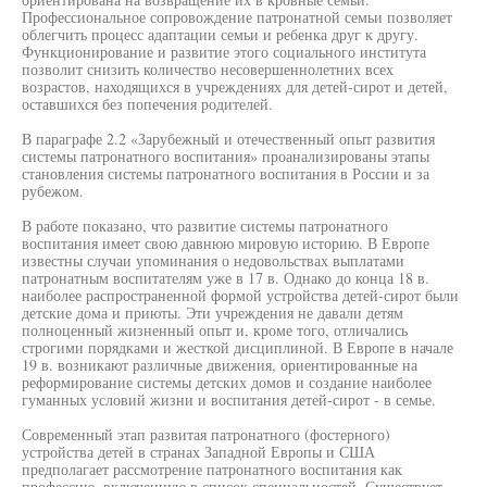
Профессиональное сопровождение патронатной семьи позволяет
облегчить процесс адаптации семьи и ребенка друг к другу.
Функционирование и развитие этого социального института
позволит снизить количество несовершеннолетних всех
возрастов, находящихся в учреждениях для детей-сирот и детей,
оставшихся без попечения родителей.
В параграфе 2.2 «Зарубежный и отечественный опыт развития
системы патронатного воспитания» проанализированы этапы
становления системы патронатного воспитания в России и за
рубежом.
В работе показано, что развитие системы патронатного
воспитания имеет свою давнюю мировую историю. В Европе
известны случаи упоминания о недовольствах выплатами
патронатным воспитателям уже в 17 в. Однако до конца 18 в.
наиболее распространенной формой устройства детей-сирот были
детские дома и приюты. Эти учреждения не давали детям
полноценный жизненный опыт и, кроме того, отличались
строгими порядками и жесткой дисциплиной. В Европе в начале
19 в. возникают различные движения, ориентированные на
реформирование системы детских домов и создание наиболее
гуманных условий жизни и воспитания детей-сирот - в семье.
Современный этап развитая патронатного (фостерного)
устройства детей в странах Западной Европы и США
предполагает рассмотрение патронатного воспитания как
профессию, включенную в список специальностей. Существует