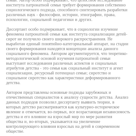
института патронатной семьи требует формирования собственно
социологического подхода, способного синтезировать разработки
различных наук - философии, истории, этнографии, права,
психологии, социальной педагогики и других.
Диссертант особо подчеркивает, что в социологии изучение
феномена патронатной семьи как института социализации детей-
сирот не получило своего широкого распространения. Не
выработан единый понятийно-категориальный аппарат, на стадии
своего формирования находятся концепции анализа данного
социального феномена. Автором аргументируется, что теоретико-
методологической основой изучения патронатной семьи
выступают исследования различных аспектов и социальных
атрибутов детства - это семья как социальный институт и агент
социализации, ресурсный потенциал семьи; сиротство и
социальное сиротство как характеристики деформированного
детства.
Автором представлены основные подходы зарубежных и
отечественных специалистов к анализу сущности детства. Анализ
данных подходов позволил диссертанту выявить теории, в
которых детство рассматривается как культурно-историческое
явление и отмечается, во-первых, все возрастающая независимость
детства и его влияние на взрослый мир по мере развития
общества и, во-вторых, указывается на увеличение
контролирующего влияния взрослых на детей в современном
обществе.