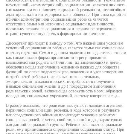
неуспешной, «асимметричной» социализации, является личность
с искаженным восприятием социальной реальности, неспособная
адаптироваться и интегрироваться в обществе. При этом одной из
причин асимметричной социализации ребенка является
отсутствие семьи как источника социальной идентичности,
поскольку первичная социализация и первичное окружение
играют существенную роль в формировании личности.
Диссертант приходит к выводу о том, что важнейшим условием
успешной социализации ребенка является семья как социальный
институт детства. Семья в данном значении определяется автором
как сложившаяся форма организации и регулирования
взаимодействия родителей (или лиц, их заменяющих) и детей,
обеспечивающая выполнение жизненно важных для общества
функций по опеке подрастающего поколения и удовлетворению
потребностей ребенка (витальных, познавательных,
эмоционально-психологических, потребности в получении
навыков социальной жизни и др.) посредством выполнения
родительских ролей, включающая совокупность норм, образцов
поведения, социальных учреждений, систему контроля и т. д.
В работе показано, что родители выступают главными агентами
первичной социализации ребенка, в ходе которой в результате
непосредственного общения происходит усвоение ребенком
социальных ролей, качеств, свойств, знаний и др., характерных
для данной социальной группы. Ребенок осваивает социальные
роли, ему приписывается определенный социальный статус. При
этом семья снабжает ребенка «семейным капиталом» в виде