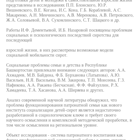
представлены в исследованиях П.П. Блонского, Ю.Р.
Вишневского, В.Е. Когана, И.С. Кона, Г.Б. Кораблевой, A.C.
Макаренко, А.Н. Менчинского, A.B. Меренкова, A.B. Петровского,
Ж.А. Соловьевой, В.А. Сухомлинского, С.Т. Шацкого и др.
Работы И.Ф. Дементьевой, И.Б. Назаровой посвящены проблемам
социальных и психологических последствий сиротства для
последующей
взрослой жизни, в них рассмотрены возможные модели
социальной мобильности сирот.
Социальные проблемы семьи и детства в Республике
Башкортостан привлекали внимание следующих авторов: A.A.
Ахмадеев, М.В. Байдина, Ф.Б. Бурханова (Латыпова), А.Ю.
Васильев, H.JI. Васильева, В.М. Закирова, Т.П. Моисеева, Г.З.
Нафикова, A.A. Ракаева (Бесчасная), Ф.Ф. Файзуллин, Р.Х.
Хамадеева, Т.А. Хасанова, A.A. Ширяева и других.
Анализ современной научной литературы обнаружил, что
проблема функционирования патронатной семьи как нового
института социализации детей-сирот является недостаточно
разработанной в социологическом ключе и требует своего
научного осмысления и комплексной методической проработки, в
том числе осмысления на региональном уровне.
Объект исследования - система патронатного воспитания как
форма профессиональной замещающей заботы о детях-сиротах.