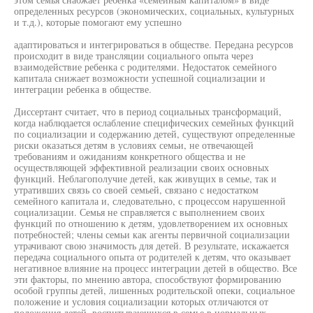
определенных ресурсов (экономических, социальных, культурных
и т.д.), которые помогают ему успешно
адаптироваться и интегрироваться в обществе. Передана ресурсов
происходит в виде трансляции социального опыта через
взаимодействие ребенка с родителями. Недостаток семейного
капитала снижает возможности успешной социализации и
интеграции ребенка в обществе.
Диссертант считает, что в период социальных трансформаций,
когда наблюдается ослабление специфических семейных функций
по социализации и содержанию детей, существуют определенные
риски оказаться детям в условиях семьи, не отвечающей
требованиям и ожиданиям конкретного общества и не
осуществляющей эффективной реализации своих основных
функций. Неблагополучие детей, как живущих в семье, так и
утративших связь со своей семьей, связано с недостатком
семейного капитала и, следовательно, с процессом нарушенной
социализации. Семья не справляется с выполнением своих
функций по отношению к детям, удовлетворением их основных
потребностей; члены семьи как агенты первичной социализации
утрачивают свою значимость для детей. В результате, искажается
передача социального опыта от родителей к детям, что оказывает
негативное влияние на процесс интеграции детей в общество. Все
эти факторы, по мнению автора, способствуют формированию
особой группы детей, лишенных родительской опеки, социальное
положение и условия социализации которых отличаются от
положения детей, воспитывающихся в семье в нормальных