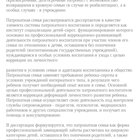
возвращения в кровную семью (в случае ее реабилитации), а в
особых случаях - в учреждение.
Патронатная семья рассматривается диссертантом в качестве
элемента системы патронатного воспитания и определяется как
институт социализации детей-сирот, функционирование которого
основано на профессиональной коррекционно-развивающей
деятельности патронатного воспитателя при участии членов его
семьи по отношению к детям, оставшимся без попечения
родителей (воспитанникам государственных учреждений),
нуждающимся в особых условиях воспитания и ухода с целью
коррекции их личностного
развития в условиях семьи и адаптации воспитанника в обществе.
Патронатная семья заменяет пребывание ребенка-сироты в
условиях учреждений интернатного типа, в результате чего
ребенок получает необходимый опыт жизни в семье. Основной
целью профессиональной деятельности патронатного воспитателя
является коррекция деформаций личностного развития ребенка.
Патронатная семья осуществляет свою деятельность под контролем
службы сопровождения - педагогов, психологов, медицинских
работников и других специалистов учреждения, и получает их
помощь и консультирование.
В диссертации формулируется, что патронатная семья как форма
профессиональной замещающей заботы рассчитана на широкую
категорию детей, оставшихся без попечения родителей, а также
ориентирована на возвращение их в кровные семьи.