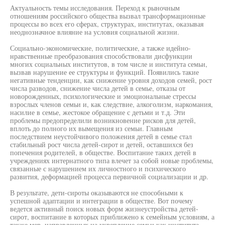
Актуальность темы исследования. Переход к рыночным
отношениям российского общества вызвал трансформационные
процессы во всех его сферах, структурах, институтах, оказывая
неоднозначное влияние на условия социальной жизни.
Социально-экономические, политические, а также идейно-
нравственные преобразования способствовали дисфункции
многих социальных институтов, в том числе и института семьи,
вызвав нарушение ее структуры и функций. Появились такие
негативные тенденции, как снижение уровня доходов семей, рост
числа разводов, снижение числа детей в семье, отказы от
новорожденных, психологические и эмоциональные стрессы
взрослых членов семьи и, как следствие, алкоголизм, наркомания,
насилие в семье, жестокое обращение с детьми и т.д. Эти
проблемы предопределили возникновение рисков для детей,
вплоть до полного их вымещения из семьи. Главным
последствием неустойчивого положения детей в семье стал
стабильный рост числа детей-сирот и детей, оставшихся без
попечения родителей, в обществе. Воспитание таких детей в
учреждениях интернатного типа влечет за собой новые проблемы,
связанные с нарушением их личностного и психического
развития, деформацией процесса первичной социализации и др.
В результате, дети-сироты оказываются не способными к
успешной адаптации и интеграции в обществе. Вот почему
ведется активный поиск новых форм жизнеустройства детей-
сирот, воспитание в которых приближено к семейным условиям, а
также мер, направленных на укрепление семьи как института