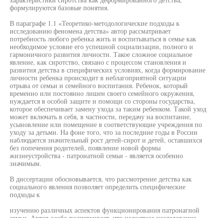
формулируются базовые понятия.
В параграфе 1.1 «Теоретико-методологические подходы к
исследованию феномена детства» автор рассматривает
потребность любого ребенка жить и воспитываться в семье как
необходимое условие его успешной социализации, полного и
гармоничного развития личности. Такое сложное социальное
явление, как сиротство, связано с процессом становления и
развития детства в специфических условиях, когда формирование
личности ребенка происходит в неблагоприятной ситуации
отрыва от семьи и семейного воспитания. Ребенок, который
временно или постоянно лишен своего семейного окружения,
нуждается в особой защите и помощи со стороны государства,
которое обеспечивает замену ухода за таким ребенком. Такой уход
может включать в себя, в частности, передачу на воспитание,
усыновление или помещение в соответствующие учреждения по
уходу за детьми. На фоне того, что за последние годы в России
наблюдается значительный рост детей-сирот и детей, оставшихся
без попечения родителей, появление новой формы
жизнеустройства - патронатной семьи - является особенно
значимым.
В диссертации обосновывается, что рассмотрение детства как
социального явления позволяет определить специфические
подходы к
изучению различных аспектов функционирования патронагной
семьи. Автор особо подчеркивает, что целостное исследование