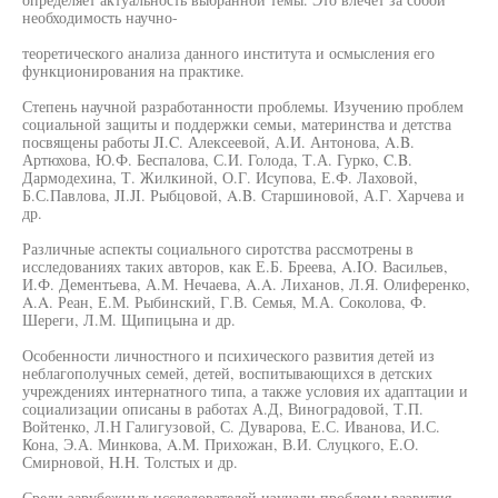
необходимость научно-
теоретического анализа данного института и осмысления его
функционирования на практике.
Степень научной разработанности проблемы. Изучению проблем
социальной защиты и поддержки семьи, материнства и детства
посвящены работы JI.C. Алексеевой, А.И. Антонова, A.B.
Артюхова, Ю.Ф. Беспалова, С.И. Голода, Т.А. Гурко, C.B.
Дармодехина, Т. Жилкиной, О.Г. Исупова, Е.Ф. Лаховой,
Б.С.Павлова, JI.JI. Рыбцовой, A.B. Старшиновой, А.Г. Харчева и
др.
Различные аспекты социального сиротства рассмотрены в
исследованиях таких авторов, как Е.Б. Бреева, A.IO. Васильев,
И.Ф. Дементьева, А.М. Нечаева, A.A. Лиханов, Л.Я. Олиференко,
A.A. Реан, Е.М. Рыбинский, Г.В. Семья, М.А. Соколова, Ф.
Шереги, Л.М. Щипицына и др.
Особенности личностного и психического развития детей из
неблагополучных семей, детей, воспитывающихся в детских
учреждениях интернатного типа, а также условия их адаптации и
социализации описаны в работах А.Д, Виноградовой, Т.П.
Войтенко, Л.Н Галигузовой, С. Дуварова, Е.С. Иванова, И.С.
Кона, Э.А. Минкова, A.M. Прихожан, В.И. Слуцкого, Е.О.
Смирновой, H.H. Толстых и др.
Среди зарубежных исследователей изучали проблемы развития