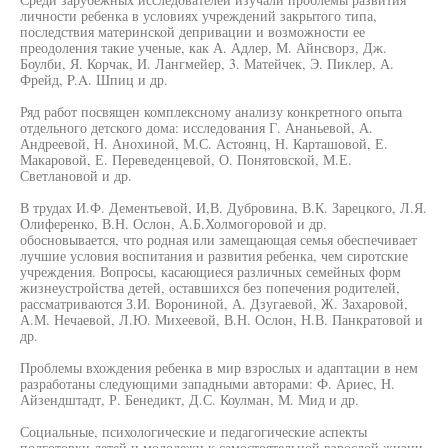
личности ребенка в условиях учреждений закрытого типа,
последствия материнской депривации и возможности ее
преодоления такие ученые, как А. Адлер, М. Айнсворз, Дж.
Боулби, Я. Корчак, И. Лангмейер, 3. Матейчек, Э. Пиклер, А.
Фрейд, P.A. Шпиц и др.
Ряд работ посвящен комплексному анализу конкретного опыта
отдельного детского дома: исследования Г. Ананьевой, А.
Андреевой, Н. Анохиной, М.С. Астоянц, Н. Карташовой, Е.
Макаровой, Е. Переведенцевой, О. Понятовской, М.Е.
Светлановой и др.
В трудах И.Ф. Дементьевой, И,В. Дубровина, В.К. Зарецкого, Л.Я.
Олиференко, В.Н. Ослон, А.Б.Холмогоровой и др.
обосновывается, что родная или замещающая семья обеспечивает
лучшие условия воспитания и развития ребенка, чем сиротские
учреждения. Вопросы, касающиеся различных семейных форм
жизнеустройства детей, оставшихся без попечения родителей,
рассматриваются З.И. Ворониной, А. Дзугаевой, Ж. Захаровой,
А.М. Нечаевой, Л.Ю. Михеевой, В.Н. Ослон, Н.В. Панкратовой и
др.
Проблемы вхождения ребенка в мир взрослых и адаптации в нем
разработаны следующими западными авторами: Ф. Ариес, Н.
Айзендштадт, Р. Бенедикт, Д.С. Коулман, М. Мид и др.
Социальные, психологические и педагогические аспекты
подготовки детей и молодежи к самостоятельной взрослой жизни