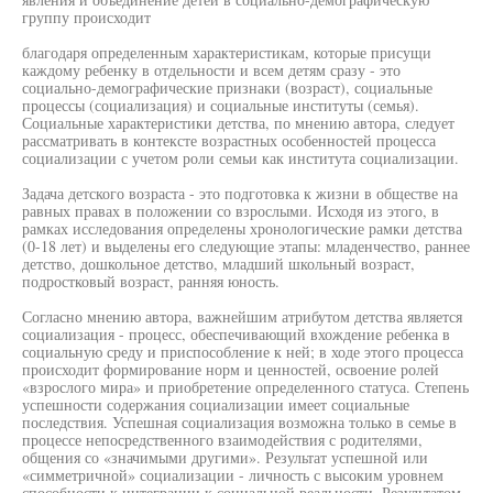
группу происходит
благодаря определенным характеристикам, которые присущи
каждому ребенку в отдельности и всем детям сразу - это
социально-демографические признаки (возраст), социальные
процессы (социализация) и социальные институты (семья).
Социальные характеристики детства, по мнению автора, следует
рассматривать в контексте возрастных особенностей процесса
социализации с учетом роли семьи как института социализации.
Задача детского возраста - это подготовка к жизни в обществе на
равных правах в положении со взрослыми. Исходя из этого, в
рамках исследования определены хронологические рамки детства
(0-18 лет) и выделены его следующие этапы: младенчество, раннее
детство, дошкольное детство, младший школьный возраст,
подростковый возраст, ранняя юность.
Согласно мнению автора, важнейшим атрибутом детства является
социализация - процесс, обеспечивающий вхождение ребенка в
социальную среду и приспособление к ней; в ходе этого процесса
происходит формирование норм и ценностей, освоение ролей
«взрослого мира» и приобретение определенного статуса. Степень
успешности содержания социализации имеет социальные
последствия. Успешная социализация возможна только в семье в
процессе непосредственного взаимодействия с родителями,
общения со «значимыми другими». Результат успешной или
«симметричной» социализации - личность с высоким уровнем
способности к интеграции к социальной реальности. Результатом