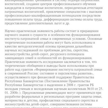
воспитателей, создание центров профессионального обучения
кандидатов в патронатные воспитатели, периодическая аттестация
патронатных воспитателей, привлечение специалистов с высоким
профессионально-квалификационным потенциалом посредством
повышения оплаты труда, дифференциация системы оплаты труда,
предоставление дополнительных льгот и др.
Научно-практическая значимость работы состоит в приращении
научного знания о сущности и особенностях функционирования
института патронатной семьи в современных условиях. Основные
теоретические положения работы могут быть использованы в
качестве методологической основы проведения дальнейших
научных исследований по проблемам детства, сиротства,
жизнеустройства детей-сирот, ресурсного потенциала
замещающих семей и особенностей их функционирования.
Практическая значимость исследования заключается в том, что
теоретические обобщения и выводы были использованы при
работе над грантом «Формирование института патронатной семьи
в современной России: состояние и перспективы развития»,
осуществляемого при финансовой поддержке Правительства
Республики Башкортостан (Постановление Правительства
Республики Башкортостан о выделении в 2008 г. грантов РБ
молодым ученым и молодежным научным коллективам №10 от 25.
01. 2008г.). Предложенные рекомендации могут применяться при
разработке федеральных и региональных программ защиты семьи,
материнства и детства, профилактики социального сиротства и
жизнеустройства детей-сирот, совершенствования системы
дополнительного образования, а также при составлении программ