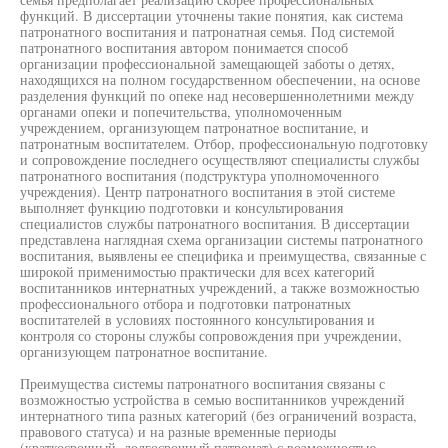
функций. В диссертации уточнены такие понятия, как система
патронатного воспитания и патронатная семья. Под системой
патронатного воспитания автором понимается способ
организации профессиональной замещающей заботы о детях,
находящихся на полном государственном обеспечении, на основе
разделения функций по опеке над несовершеннолетними между
органами опеки и попечительства, уполномоченным
учреждением, организующем патронатное воспитание, и
патронатным воспитателем. Отбор, профессиональную подготовку
и сопровождение последнего осуществляют специалисты службы
патронатного воспитания (подструктура уполномоченного
учреждения). Центр патронатного воспитания в этой системе
выполняет функцию подготовки и консультирования
специалистов службы патронатного воспитания. В диссертации
представлена наглядная схема организации системы патронатного
воспитания, выявлены ее специфика и преимущества, связанные с
широкой применимостью практически для всех категорий
воспитанников интернатных учреждений, а также возможностью
профессионального отбора и подготовки патронатных
воспитателей в условиях постоянного консультирования и
контроля со стороны службы сопровождения при учреждении,
организующем патронатное воспитание.
Преимущества системы патронатного воспитания связаны с
возможностью устройства в семью воспитанников учреждений
интернатного типа разных категорий (без ограничений возраста,
правового статуса) и на разные временные периоды
(краткосрочный, долгосрочный патронат) с возможностью