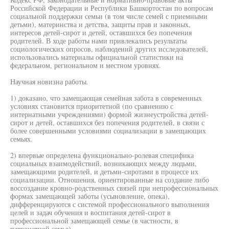
Российской Федерации и Республики Башкортостан по вопросам
социальной поддержки семьи (в том числе семей с приемными
детьми), материнства и детства, защиты прав и законных,
интересов детей-сирот и детей, оставшихся без попечения
родителей. В ходе работы нами привлекались результаты
социологических опросов, наблюдений других исследователей,
использовались материалы официальной статистики на
федеральном, региональном и местном уровнях.
Научная новизна работы.
1) доказано, что замещающая семейная забота в современных
условиях становится приоритетной (по сравнению с
интернатными учреждениями) формой жизнеустройства детей-
сирот и детей, оставшихся без попечения родителей, в связи с
более совершенными условиями социализации в замещающих
семьях.
2) впервые определена функционально-ролевая специфика
социальных взаимодействий, возникающих между людьми,
замещающими родителей, и детьми-сиротами в процессе их
социализации. Отношения, ориентированные на создание либо
воссоздание кровно-родственных связей при непрофессиональных
формах замещающей заботы (усыновление, опека),
дифференцируются с системой профессионального выполнения
целей и задач обучения и воспитания детей-сирот в
профессиональной замещающей семье (в частности, в
патронатной семье).