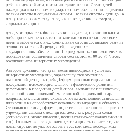
ребенка, детский дом, школа-интернат, приют. Среди детей,
находящихся на полном государственном обеспечении, выделены
полные сироты и социальные сироты. Полные сироты - дети до 18
лет, у которых отсутствуют родители вследствие их смерти, а
социальные сироты -
дети, у которых есть биологические родители, но они по каким-
либо причинам не в состоянии заниматься воспитанием своих
детей и заботиться о них. Социальные сироты составляют одну из
основных категорий среди детей, находящихся на
государственном обеспечении. По ряду данных социологических
исследований социальные сироты составляют от 80 до 95% всех
воспитанников интернатных учреждений.
Автором доказано, что дети, воспитывающиеся в условиях
интернатных учреждений, характеризуются отчетливо
выраженной дезадаптацией. Деформированная социализация,
деформации психоэмоционального и физического развития,
деформации в поведении детей-сирот, вызванные психической,
сенсорной, эмоциональной, материнской, социальной и др.
депривацией, негативно сказываются на дальнейшем становлении
личности и не способствуют успешной интеграции в общество.
Основная причина деформации детства воспитанников сиротских
учреждений связана с дефицитом доступа к ресурсам семьи
(социальным, экономическим, воспитательно-образовательным и
т.д.). Главным же последствием деформации становится то, что
детям-сиротам не удается освоить весь комплекс необходимых
социальных ролей и сформировать те личностные качества и