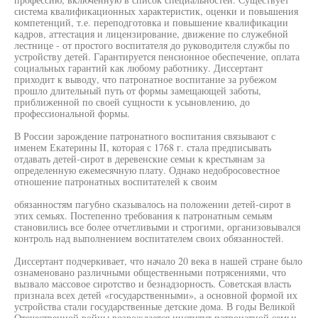
система квалификационных характеристик, оценки и повышения
компетенций, т.е. переподготовка и повышение квалификации
кадров, аттестация и лицензирование, движение по служебной
лестнице - от простого воспитателя до руководителя службы по
устройству детей. Гарантируется пенсионное обеспечение, оплата
социальных гарантий как любому работнику. Диссертант
приходит к выводу, что патронатное воспитание за рубежом
прошло длительный путь от формы замещающей заботы,
приближенной по своей сущности к усыновлению, до
профессиональной формы.
В России зарождение патронатного воспитания связывают с
именем Екатерины II, которая с 1768 г. стала предписывать
отдавать детей-сирот в деревенские семьи к крестьянам за
определенную ежемесячную плату. Однако недобросовестное
отношение патронатных воспитателей к своим
обязанностям пагубно сказывалось на положении детей-сирот в
этих семьях. Постепенно требования к патронатным семьям
становились все более отчетливыми и строгими, организовывался
контроль над выполнением воспитателем своих обязанностей.
Диссертант подчеркивает, что начало 20 века в нашей стране было
ознаменовано различными общественными потрясениями, что
вызвало массовое сиротство и безнадзорность. Советская власть
признала всех детей «государственными», а основной формой их
устройства стали государственные детские дома. В годы Великой
Отечественной войны возрождается институт патронатной семьи,