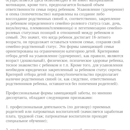
мотивации, кроме того, предполагается большой объем
ответственности семьи перед ребенком. Усыновление (удочерение)
и опека (попечительство) направлены на создание либо
воссоздание родственных связей и, соответственно, закрепление
за ребенком определенного семейно-ролевого статуса (сын, дочь,
внук/внучка, племянник/племянница) и легитимизацию семейно-
ролевых статусных позиций и отношений между ребенком и
семьей. Это значит, что когда ребенок достигает 18-летнего
возраста, он продолжает оставаться членом семьи, сохраняя свой
семейно-родственный статус. Эти формы замещающей семьи
ориентированы на ограниченную категорию детей. Критериями
отбора детей на усыновление (удочерение), как правило, являются
возраст (дошкольный), физическое, психическое здоровье ребенка,
тесное знакомство с ребенком и т.п. Кроме того, для усыновления
необходим юридически закрепленный за ребенком статус сироты.
Критерий отбора детей под опеку/попечительство предполагает
наличие родственных связей (и, как следствие, ответственных
родственников ребенка, оставшегося без попечения родителей).
Профессиональные формы замещающей заботы, по мнению
диссертанта, обладают следующими признаками:
1. профессиональная деятельность (по договору) приемных
родителей или патрояатных воспитателей (начисляется заработная
плата, трудовой стаж; патронатные воспитатели проходят
специальное обучение);
2. профессиональное сопровождение семей структурами,