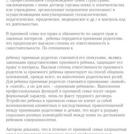
заключающими с ними договор (органы опеки и попечительства
или учреждение, организующее патронатное воспитание) и
осуществляющими консультирование (психологическое,
педагогическое, юридическое, медицинское и др.) и контроль над
их деятельностью.
В приемной семье все права и обязанности по защите прав и
законных интересов . ребенка передаются приемным родителям,
что предполагает высокую степень их ответственности и
самостоятельности. По отношению к
ребенку приемные родители становятся его опекунами, являясь
законными представителями приемного ребенка, защищают его
права' и интересы. Высокая степень ответственности приемного
родителя за приемного ребенка ориентирует на способ общения,
основанный, прежде всего, на выполнении родительских ролей.
Для ребенка приемные родители становятся приемными «мамой»
и «папой», а он для них - «приемным ребенком». Выполнение
профессиональных функций в приемной семье носит скорее
формальный характер, лишь по факту трудового договора.
Устройство ребенка в приемную семью не влечет за собой
возникновения алиментных и наследственных правоотношений
между приемными родителями и детьми, что ведет к разрыву
социально-ролевых взаимодействий между ними по достижении
ребенком совершеннолетия.
Автором доказано, что в отличие от приемной семьи патронатная
семья предполагает реализацию скорее профессиональных