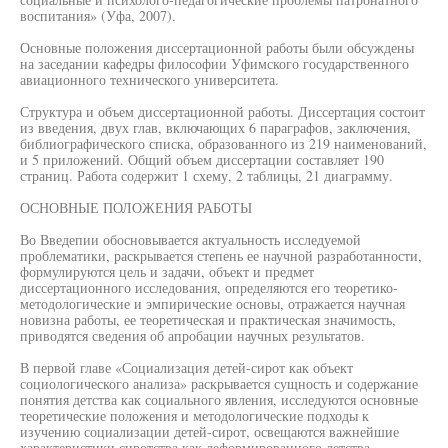
воспитания» (Уфа, 2007).
Основные положения диссертационной работы были обсуждены
на заседании кафедры философии Уфимского государственного
авиационного технического университета.
Структура и объем диссертационной работы. Диссертация состоит
из введения, двух глав, включающих 6 параграфов, заключения,
библиографического списка, образованного из 219 наименований,
и 5 приложений. Общий объем диссертации составляет 190
страниц. Работа содержит 1 схему, 2 таблицы, 21 диаграмму.
ОСНОВНЫЕ ПОЛОЖЕНИЯ РАБОТЫ
Во Введепии обосновывается актуальность исследуемой
проблематики, раскрывается степень ее научной разработанности,
формулируются цель и задачи, объект и предмет
диссертационного исследования, определяются его теоретико-
методологические и эмпирические основы, отражается научная
новизна работы, ее теоретическая и практическая значимость,
приводятся сведения об апробации научных результатов.
В первой главе «Социализация детей-сирот как объект
социологического анализа» раскрывается сущность и содержание
понятия детства как социального явления, исследуются основные
теоретические положения и методологические подходы к
изучению социализации детей-сирот, освещаются важнейшие
характеристики сиротства как деформированного детства,