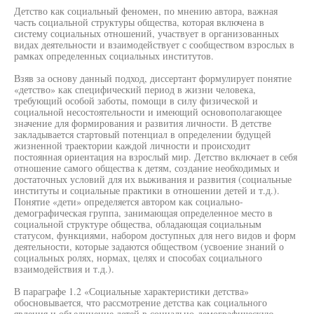
Детство как социальный феномен, по мнению автора, важная
часть социальной структуры общества, которая включена в
систему социальных отношений, участвует в организованных
видах деятельности и взаимодействует с сообществом взрослых в
рамках определенных социальных институтов.
Взяв за основу данный подход, диссертант формулирует понятие
«детство» как специфический период в жизни человека,
требующий особой заботы, помощи в силу физической и
социальной несостоятельности и имеющий основополагающее
значение для формирования и развития личности. В детстве
закладывается стартовый потенциал в определении будущей
жизненной траектории каждой личности и происходит
постоянная ориентация на взрослый мир. Детство включает в себя
отношение самого общества к детям, создание необходимых и
достаточных условий для их выживания и развития (социальные
институты и социальные практики в отношении детей и т.д.).
Понятие «дети» определяется автором как социально-
демографическая группа, занимающая определенное место в
социальной структуре общества, обладающая социальным
статусом, функциями, набором доступных для него видов и форм
деятельности, которые задаются обществом (усвоение знаний о
социальных ролях, нормах, целях и способах социального
взаимодействия и т.д.).
В параграфе 1.2 «Социальные характеристики детства»
обосновывается, что рассмотрение детства как социального
явления и объединение детей в социально-демографическую