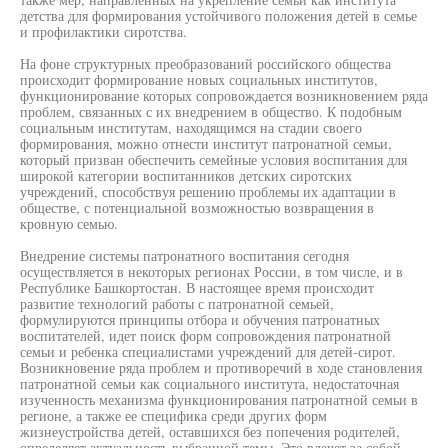
детства для формирования устойчивого положения детей в семье
и профилактики сиротства.
На фоне структурных преобразований российского общества
происходит формирование новых социальных институтов,
функционирование которых сопровождается возникновением ряда
проблем, связанных с их внедрением в общество. К подобным
социальным институтам, находящимся на стадии своего
формирования, можно отнести институт патронатной семьи,
который призван обеспечить семейные условия воспитания для
широкой категории воспитанников детских сиротских
учреждений, способствуя решению проблемы их адаптации в
обществе, с потенциальной возможностью возвращения в
кровную семью.
Внедрение системы патронатного воспитания сегодня
осуществляется в некоторых регионах России, в том числе, и в
Республике Башкортостан. В настоящее время происходит
развитие технологий работы с патронатной семьей,
формулируются принципы отбора и обучения патронатных
воспитателей, идет поиск форм сопровождения патронатной
семьи и ребенка специалистами учреждений для детей-сирот.
Возникновение ряда проблем и противоречий в ходе становления
патронатной семьи как социального института, недостаточная
изученность механизма функционирования патронатной семьи в
регионе, а также ее специфика среди других форм
жизнеустройства детей, оставшихся без попечения родителей,
определяет актуальность выбранной темы. Это влечет за собой