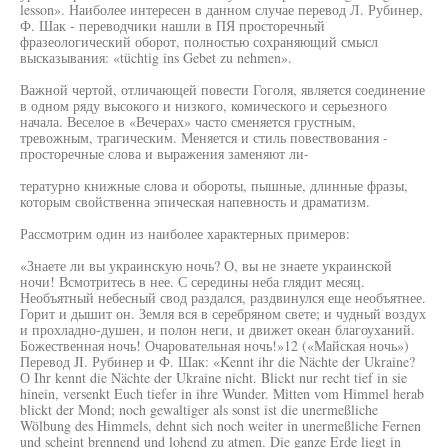
lesson». Наиболее интересен в данном случае перевод Л. Рубинер,
Ф. Шак - переводчики нашли в ПЯ просторечный
фразеологический оборот, полностью сохраняющий смысл
высказывания: «tüchtig ins Gebet zu nehmen».
Важной чертой, отличающей повести Гоголя, является соединение
в одном ряду высокого и низкого, комического и серьезного
начала. Веселое в «Вечерах» часто сменяется грустным,
тревожным, трагическим. Меняется и стиль повествования -
просторечные слова и выражения заменяют ли-
тературно книжные слова и обороты, пышные, длинные фразы,
которым свойственна эпическая напевность и драматизм.
Рассмотрим один из наиболее характерных примеров:
«Знаете ли вы украинскую ночь? О, вы не знаете украинской
ночи! Всмотритесь в нее. С середины неба глядит месяц.
Необъятный небесный свод раздался, раздвинулся еще необъятнее.
Горит и дышит он. Земля вся в серебряном свете; и чудный воздух
и прохладно-душен, и полон неги, и движет океан благоуханий.
Божественная ночь! Очаровательная ночь!»12 («Майская ночь»)
Перевод JI. Рубинер и Ф. Шак: «Kennt ihr die Nächte der Ukraine?
О Ihr kennt die Nächte der Ukraine nicht. Blickt nur recht tief in sie
hinein, versenkt Euch tiefer in ihre Wunder. Mitten vom Himmel herab
blickt der Mond; noch gewaltiger als sonst ist die unermeßliche
Wölbung des Himmels, dehnt sich noch weiter in unermeßliche Fernen
und scheint brennend und lohend zu atmen. Die ganze Erde liegt in