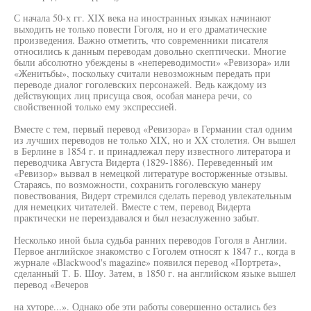
С начала 50-х гг. XIX века на иностранных языках начинают
выходить не только повести Гоголя, но и его драматические
произведения. Важно отметить, что современники писателя
относились к данным переводам довольно скептически. Многие
были абсолютно убеждены в «непереводимости» «Ревизора» или
«Женитьбы», поскольку считали невозможным передать при
переводе диалог гоголевских персонажей. Ведь каждому из
действующих лиц присуща своя, особая манера речи, со
свойственной только ему экспрессией.
Вместе с тем, первый перевод «Ревизора» в Германии стал одним
из лучших переводов не только XIX, но и XX столетия. Он вышел
в Берлине в 1854 г. и принадлежал перу известного литератора и
переводчика Августа Видерта (1829-1886). Переведенный им
«Ревизор» вызвал в немецкой литературе восторженные отзывы.
Стараясь, по возможности, сохранить гоголевскую манеру
повествования, Видерт стремился сделать перевод увлекательным
для немецких читателей. Вместе с тем, перевод Видерта
практически не переиздавался и был незаслуженно забыт.
Несколько иной была судьба ранних переводов Гоголя в Англии.
Первое английское знакомство с Гоголем относят к 1847 г., когда в
журнале «Blackwood's magazine» появился перевод «Портрета»,
сделанный Т. Б. Шоу. Затем, в 1850 г. на английском языке вышел
перевод «Вечеров
на хуторе...». Однако обе эти работы совершенно остались без