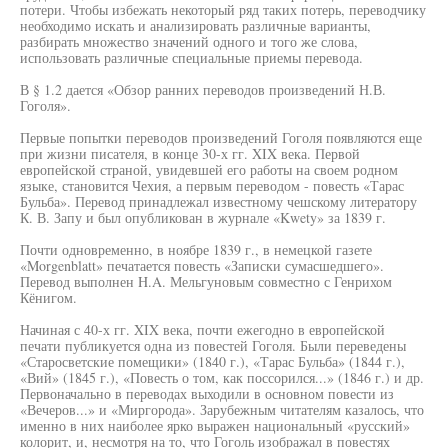
потери. Чтобы избежать некоторый ряд таких потерь, переводчику
необходимо искать и анализировать различные варианты,
разбирать множество значений одного и того же слова,
использовать различные специальные приемы перевода.
В § 1.2 дается «Обзор ранних переводов произведений Н.В.
Гоголя».
Первые попытки переводов произведений Гоголя появляются еще
при жизни писателя, в конце 30-х гг. XIX века. Первой
европейской страной, увидевшей его работы на своем родном
языке, становится Чехия, а первым переводом - повесть «Тарас
Бульба». Перевод принадлежал известному чешскому литератору
К. В. Запу и был опубликован в журнале «Kwety» за 1839 г.
Почти одновременно, в ноябре 1839 г., в немецкой газете
«Morgenblatt» печатается повесть «Записки сумасшедшего».
Перевод выполнен H.A. Мельгуновым совместно с Генрихом
Кёнигом.
Начиная с 40-х гг. XIX века, почти ежегодно в европейской
печати публикуется одна из повестей Гоголя. Были переведены
«Старосветские помещики» (1840 г.), «Тарас Бульба» (1844 г.),
«Вий» (1845 г.), «Повесть о том, как поссорился...» (1846 г.) и др.
Первоначально в переводах выходили в основном повести из
«Вечеров...» и «Миргорода». Зарубежным читателям казалось, что
именно в них наиболее ярко выражен национальный «русский»
колорит, и, несмотря на то, что Гоголь изображал в повестях