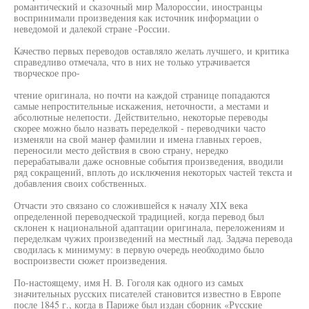
романтический и сказочный мир Малороссии, иностранцы
воспринимали произведения как источник информации о
неведомой и далекой стране -России.
Качество первых переводов оставляло желать лучшего, и критика
справедливо отмечала, что в них не только утрачивается
творческое про-
чтение оригинала, но почти на каждой странице попадаются
самые непростительные искажения, неточности, а местами и
абсолютные нелепости. Действительно, некоторые переводы
скорее можно было назвать переделкой - переводчики часто
изменяли на свой манер фамилии и имена главных героев,
переносили место действия в свою страну, нередко
перерабатывали даже основные события произведения, вводили
ряд сокращений, вплоть до исключения некоторых частей текста и
добавления своих собственных.
Отчасти это связано со сложившейся к началу XIX века
определенной переводческой традицией, когда перевод был
склонен к национальной адаптации оригинала, переложениям и
переделкам чужих произведений на местный лад. Задача перевода
сводилась к минимуму: в первую очередь необходимо было
воспроизвести сюжет произведения.
По-настоящему, имя Н. В. Гоголя как одного из самых
значительных русских писателей становится известно в Европе
после 1845 г., когда в Париже был издан сборник «Русские