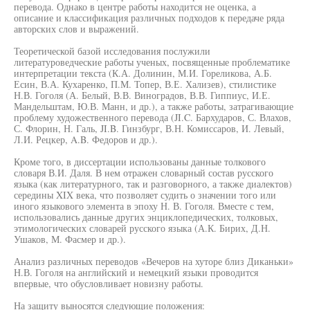
перевода. Однако в центре работы находится не оценка, а
описание и классификация различных подходов к передаче ряда
авторских слов и выражений.
Теоретической базой исследования послужили
литературоведческие работы ученых, посвященные проблематике
интерпретации текста (К.А. Долинин, М.И. Гореликова, А.Б.
Есин, В.А. Кухаренко, П.М. Топер, В.Е. Хализев), стилистике
Н.В. Гоголя (А. Белый, В.В. Виноградов, В.В. Гиппиус, И.Е.
Мандельштам, Ю.В. Манн, и др.), а также работы, затрагивающие
проблему художественного перевода (JI.C. Бархударов, С. Влахов,
С. Флорин, Н. Галь, JI.B. Гинзбург, В.Н. Комиссаров, И. Левый,
Л.И. Рецкер, A.B. Федоров и др.).
Кроме того, в диссертации использованы данные толкового
словаря В.И. Даля. В нем отражен словарный состав русского
языка (как литературного, так и разговорного, а также диалектов)
середины XIX века, что позволяет судить о значении того или
иного языкового элемента в эпоху Н. В. Гоголя. Вместе с тем,
использовались данные других энциклопедических, толковых,
этимологических словарей русского языка (А.К. Бирих, Д.Н.
Ушаков, М. Фасмер и др.).
Анализ различных переводов «Вечеров на хуторе близ Диканьки»
Н.В. Гоголя на английский и немецкий языки проводится
впервые, что обусловливает новизну работы.
На защиту выносятся следующие положения: