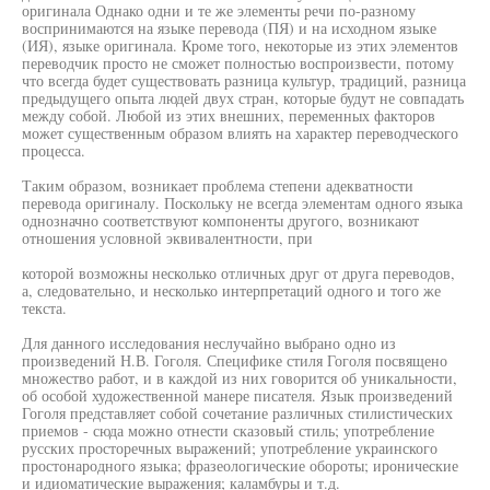
оригинала Однако одни и те же элементы речи по-разному
воспринимаются на языке перевода (ПЯ) и на исходном языке
(ИЯ), языке оригинала. Кроме того, некоторые из этих элементов
переводчик просто не сможет полностью воспроизвести, потому
что всегда будет существовать разница культур, традиций, разница
предыдущего опыта людей двух стран, которые будут не совпадать
между собой. Любой из этих внешних, переменных факторов
может существенным образом влиять на характер переводческого
процесса.
Таким образом, возникает проблема степени адекватности
перевода оригиналу. Поскольку не всегда элементам одного языка
однозначно соответствуют компоненты другого, возникают
отношения условной эквивалентности, при
которой возможны несколько отличных друг от друга переводов,
а, следовательно, и несколько интерпретаций одного и того же
текста.
Для данного исследования неслучайно выбрано одно из
произведений Н.В. Гоголя. Специфике стиля Гоголя посвящено
множество работ, и в каждой из них говорится об уникальности,
об особой художественной манере писателя. Язык произведений
Гоголя представляет собой сочетание различных стилистических
приемов - сюда можно отнести сказовый стиль; употребление
русских просторечных выражений; употребление украинского
простонародного языка; фразеологические обороты; иронические
и идиоматические выражения; каламбуры и т.д.