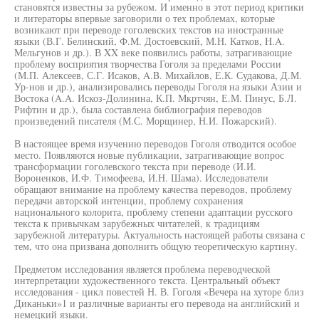
становятся известны за рубежом. И именно в этот период критики
и литераторы впервые заговорили о тех проблемах, которые
возникают при переводе гоголевских текстов на иностранные
языки (В.Г. Белинский, Ф.М. Достоевский, М.Н. Катков, H.A.
Мельгунов и др.). В XX веке появились работы, затрагивающие
проблему восприятия творчества Гоголя за пределами России
(М.П. Алексеев, С.Г. Исаков, A.B. Михайлов, Е.К. Судакова, Д.М.
Ур-нов и др.), анализировались переводы Гоголя на языки Азии и
Востока (A.A. Искоз-Долинина, К.П. Мкртчян, Е.М. Пинус, Б.Л.
Рифтин и др.), была составлена библиография переводов
произведений писателя (М.С. Морщинер, Н.И. Пожарский).
В настоящее время изучению переводов Гоголя отводится особое
место. Появляются новые публикации, затрагивающие вопрос
трансформации гоголевского текста при переводе (И.И.
Вороненков, И.Ф. Тимофеева, И.Н. Шама). Исследователи
обращают внимание на проблему качества переводов, проблему
передачи авторской интенции, проблему сохранения
национального колорита, проблему степени адаптации русского
текста к привычкам зарубежных читателей, к традициям
зарубежной литературы. Актуальность настоящей работы связана с
тем, что она призвана дополнить общую теоретическую картину.
Предметом исследования является проблема переводческой
интерпретации художественного текста. Центральный объект
исследования - цикл повестей Н. В. Гоголя «Вечера на хуторе близ
Диканьки»1 и различные варианты его перевода на английский и
немецкий языки.