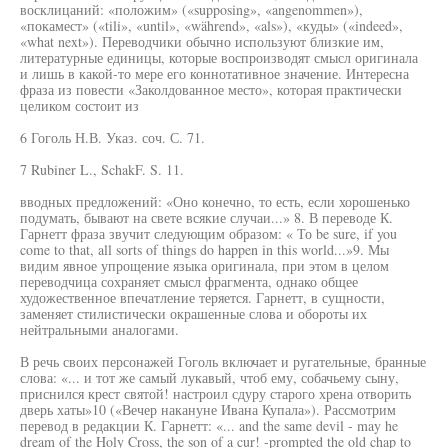
восклицаний: «положим» («supposing», «angenommen»),
«покамест» («tili», «until», «während», «als»), «куды» («indeed»,
«what next»). Переводчики обычно используют близкие им,
литературные единицы, которые воспроизводят смысл оригинала
и лишь в какой-то мере его коннотативное значение. Интересна
фраза из повести «Заколдованное место», которая практически
целиком состоит из
6 Гоголь Н.В. Указ. соч. С. 71.
7 Rubiner L., SchakF. S. 11.
вводных предложений: «Оно конечно, то есть, если хорошенько
подумать, бывают на свете всякие случаи...» 8. В переводе К.
Гарнетт фраза звучит следующим образом: « То be sure, if you
come to that, all sorts of things do happen in this world...»9. Мы
видим явное упрощение языка оригинала, при этом в целом
переводчица сохраняет смысл фрагмента, однако общее
художественное впечатление теряется. Гарнетт, в сущности,
заменяет стилистически окрашенные слова и обороты их
нейтральными аналогами.
В речь своих персонажей Гоголь включает и ругательные, бранные
слова: «... и тот же самый лукавый, чтоб ему, собачьему сыну,
приснился крест святой! настроил сдуру старого хрена отворить
дверь хаты»10 («Вечер накануне Ивана Купала»). Рассмотрим
перевод в редакции К. Гарнетт: «... and the same devil - may he
dream of the Holy Cross, the son of a cur! -prompted the old chap to