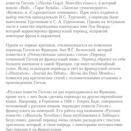
повести Гоголя» («Nicolas Gogol. Nouvelles russes»), в который
вошли «Вий», «Тарас Бульба», «Записки сумасшедшего»,
«Коляска» и «Старосветские помещики». Идея этого издания и
выбор текстов принадлежали И.С. Тургеневу, а переводы были
выполнены Тургеневым и С. А. Гедеоновым. Однако на титульном
листе в качестве переводчика напечатано имя Луи Виардо,
который корректировал французский перевод, исправляя
некоторые фразы и выражения.
Одним из первых критиков, откликнувшихся на появление
перевода Гоголя во Франции, был В.Г. Белинский, который
поместил в «Отечественных записках» статью «Перевод
сочинений Гоголя на французский язык». Перевод обратил на себя
большое внимание в самой Франции, где имел необычайный
успех. Вслед за выходом перевода в свет во французской печати
(«Illustration», «Journal des Débats», «Revue des Deux Mondes»)
появился ряд критических статей с положительными отзывами о
произведениях Гоголя.
«Русские повести Гоголя» не раз переиздавались во Франции,
кроме того, с них были сделаны переводы на другие европейские
языки. Например, в Германии в 1846 г. Генрих Боде, совершенно
незнакомый с русским языком, переводит повести Гоголя с
французского на немецкий. Его работа под названием «Русские
повести» («Russische Novellen») была опубликована в Лейпциге.
Безусловно, данный перевод очень сильно расходился с текстом
оригинала, который, в свою очередь, с некоторыми неточностями
был передан и на французском.