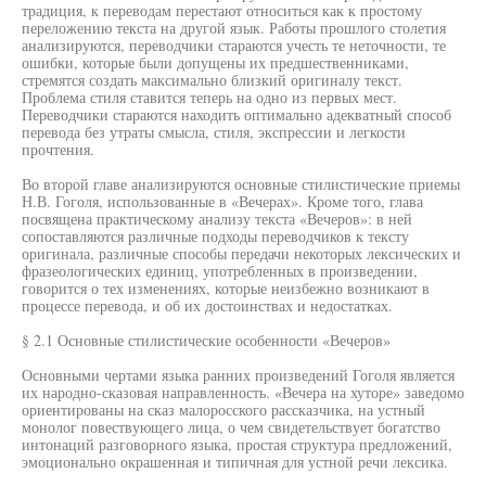
традиция, к переводам перестают относиться как к простому
переложению текста на другой язык. Работы прошлого столетия
анализируются, переводчики стараются учесть те неточности, те
ошибки, которые были допущены их предшественниками,
стремятся создать максимально близкий оригиналу текст.
Проблема стиля ставится теперь на одно из первых мест.
Переводчики стараются находить оптимально адекватный способ
перевода без утраты смысла, стиля, экспрессии и легкости
прочтения.
Во второй главе анализируются основные стилистические приемы
Н.В. Гоголя, использованные в «Вечерах». Кроме того, глава
посвящена практическому анализу текста «Вечеров»: в ней
сопоставляются различные подходы переводчиков к тексту
оригинала, различные способы передачи некоторых лексических и
фразеологических единиц, употребленных в произведении,
говорится о тех изменениях, которые неизбежно возникают в
процессе перевода, и об их достоинствах и недостатках.
§ 2.1 Основные стилистические особенности «Вечеров»
Основными чертами языка ранних произведений Гоголя является
их народно-сказовая направленность. «Вечера на хуторе» заведомо
ориентированы на сказ малоросского рассказчика, на устный
монолог повествующего лица, о чем свидетельствует богатство
интонаций разговорного языка, простая структура предложений,
эмоционально окрашенная и типичная для устной речи лексика.