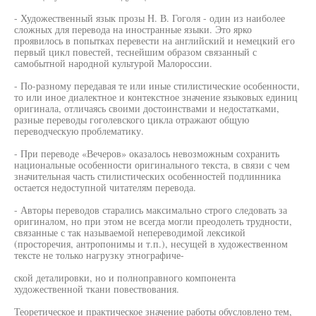
- Художественный язык прозы Н. В. Гоголя - один из наиболее
сложных для перевода на иностранные языки. Это ярко
проявилось в попытках перевести на английский и немецкий его
первый цикл повестей, теснейшим образом связанный с
самобытной народной культурой Малороссии.
- По-разному передавая те или иные стилистические особенности,
то или иное диалектное и контекстное значение языковых единиц
оригинала, отличаясь своими достоинствами и недостатками,
разные переводы гоголевского цикла отражают общую
переводческую проблематику.
- При переводе «Вечеров» оказалось невозможным сохранить
национальные особенности оригинального текста, в связи с чем
значительная часть стилистических особенностей подлинника
остается недоступной читателям перевода.
- Авторы переводов старались максимально строго следовать за
оригиналом, но при этом не всегда могли преодолеть трудности,
связанные с так называемой непереводимой лексикой
(просторечия, антропонимы и т.п.), несущей в художественном
тексте не только нагрузку этнографиче-
ской деталировки, но и полноправного компонента
художественной ткани повествования.
Теоретическое и практическое значение работы обусловлено тем,