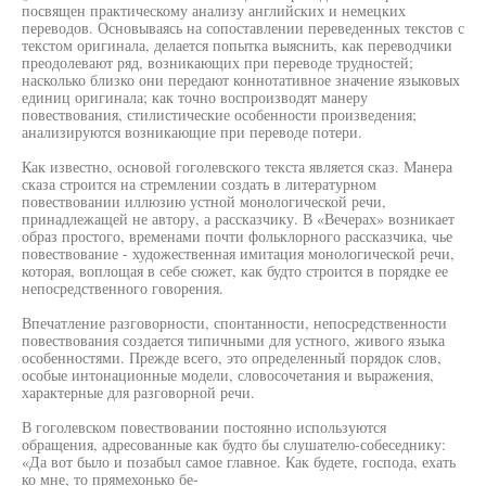
посвящен практическому анализу английских и немецких
переводов. Основываясь на сопоставлении переведенных текстов с
текстом оригинала, делается попытка выяснить, как переводчики
преодолевают ряд, возникающих при переводе трудностей;
насколько близко они передают коннотативное значение языковых
единиц оригинала; как точно воспроизводят манеру
повествования, стилистические особенности произведения;
анализируются возникающие при переводе потери.
Как известно, основой гоголевского текста является сказ. Манера
сказа строится на стремлении создать в литературном
повествовании иллюзию устной монологической речи,
принадлежащей не автору, а рассказчику. В «Вечерах» возникает
образ простого, временами почти фольклорного рассказчика, чье
повествование - художественная имитация монологической речи,
которая, воплощая в себе сюжет, как будто строится в порядке ее
непосредственного говорения.
Впечатление разговорности, спонтанности, непосредственности
повествования создается типичными для устного, живого языка
особенностями. Прежде всего, это определенный порядок слов,
особые интонационные модели, словосочетания и выражения,
характерные для разговорной речи.
В гоголевском повествовании постоянно используются
обращения, адресованные как будто бы слушателю-собеседнику:
«Да вот было и позабыл самое главное. Как будете, господа, ехать
ко мне, то прямехонько бе-