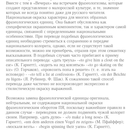
Вместе с тем в «Вечерах» мы встречаем фразеологизмы, которые
создают представление о малоросской культуре, и те, значение
которых не всегда понятно даже для русского читателя.
Национальная окраска характерна для многих образных
фразеологических единиц. Она бывает обусловлена как
специфически окрашенным компонентом, так и характером самой
единицы, связанной с определенными национальными
особенностями. При переводе подобных фразеологических
единиц необходимо стремиться к сохранению и передаче
национального колорита, однако, если не существует такой
возможности, можно им пренебречь, отразив при этом семантику
высказывания. В подобных случаях часто прибегают к приему
описательного перевода: «дать треуха» -«to give him a clout on the
ear» (К. Гарнетт), «ходить на лед ковзяться» -«to go skating on the
ice» (О. Горчаков), «провозить попа в решете» (т. е. лгать на
исповеди) - -«to tell a lie at confession» (К. Гарнетт), «in der Beichte
zu lügen» (JI. Рубинер, Ф. Шак). К сожалению такой способ
перевода даже частично не воспроизводит экспрессию и
стилистическую окраску выражений.
Возможна замена фразеологической единицы оригинала,
нейтральным, не содержащим национальной окраски
фразеологическим оборотом ПЯ, поскольку важнейшее правило в
данном случае - переводчик не должен подменять чужой колорит
своим. Например, «дать дулю» - «/о make а long nose» (К.
Гарнетт), «um dem anderen einen Vogel zu zeigen» (M. Пфайффер);
«москаля везть» - «begin spinning their yarns» (К. Гарнетт),