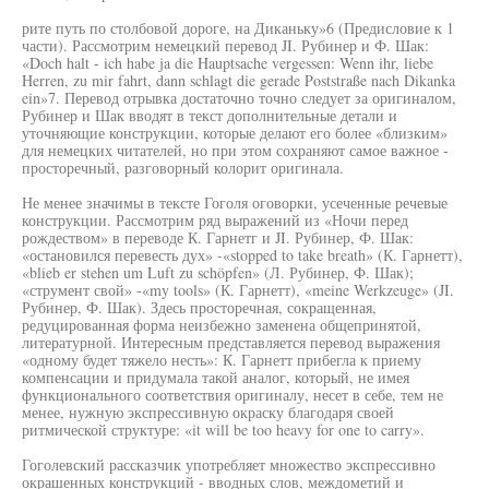
рите путь по столбовой дороге, на Диканьку»6 (Предисловие к 1
части). Рассмотрим немецкий перевод JI. Рубинер и Ф. Шак:
«Doch halt - ich habe ja die Hauptsache vergessen: Wenn ihr, liebe
Herren, zu mir fahrt, dann schlagt die gerade Poststraße nach Dikanka
ein»7. Перевод отрывка достаточно точно следует за оригиналом,
Рубинер и Шак вводят в текст дополнительные детали и
уточняющие конструкции, которые делают его более «близким»
для немецких читателей, но при этом сохраняют самое важное -
просторечный, разговорный колорит оригинала.
Не менее значимы в тексте Гоголя оговорки, усеченные речевые
конструкции. Рассмотрим ряд выражений из «Ночи перед
рождеством» в переводе К. Гарнетг и JI. Рубинер, Ф. Шак:
«остановился перевесть дух» -«stopped to take breath» (К. Гарнетт),
«blieb er stehen um Luft zu schöpfen» (Л. Рубинер, Ф. Шак);
«струмент свой» -«my tools» (К. Гарнетт), «meine Werkzeuge» (JI.
Рубинер, Ф. Шак). Здесь просторечная, сокращенная,
редуцированная форма неизбежно заменена общепринятой,
литературной. Интересным представляется перевод выражения
«одному будет тяжело несть»: К. Гарнетт прибегла к приему
компенсации и придумала такой аналог, который, не имея
функционального соответствия оригиналу, несет в себе, тем не
менее, нужную экспрессивную окраску благодаря своей
ритмической структуре: «it will be too heavy for one to carry».
Гоголевский рассказчик употребляет множество экспрессивно
окрашенных конструкций - вводных слов, междометий и