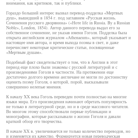
внимания, как критиков, так и публики.
Гораздо больший интерес вызвал перевод-подделка «Мертвых
душ», вышедший в 1854 г. под заглавием «Русская жизнь.
Сочинения русского дворянина» («Ноте life in Russia. By a Russian
Noble», London, 1854). Автор данного перевода выдал его за
собственное сочинение, не указав имени Гоголя. Подделка была
открыта английским журналом «Athenaeum», который указывает и
настоящее имя автора, и время выхода поэмы в свет, и даже
перечисляет некоторые критические статьи, посвященные
«Мертвым душам».
Подобный факт свидетельствует о том, что в Англии в этот
период еще плохо были знакомы с русской литературой и с
произведениями Гоголя в частности. На протяжении еще
достаточно долгого времени англичане не могли по достоинству
оценить поэму Гоголя, о которой, порой, высказывали
совершенно нелепые мнения.
К началу XX века Гоголь переведен почти полностью на многие
языки мира. Его произведения начинают обретать популярность
не только в литературной среде, но и в среде массового читателя.
Во многом этому способствовали первые публикации и
монографии, которые рассказывали о жизни Гоголя и давали
краткий обзор его творчества.
В начале XX в. увеличивается не только количество переводов, но
и изменяется их качество. Формируется новая переводческая