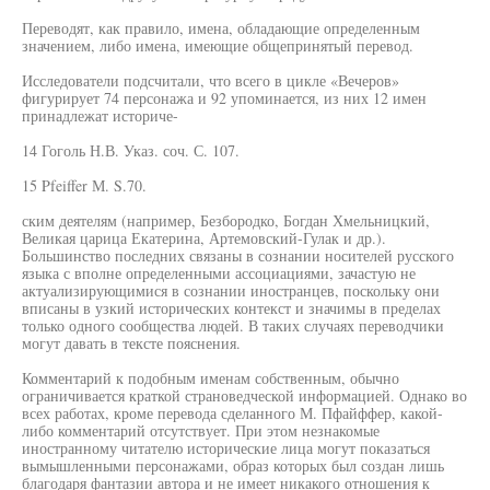
Переводят, как правило, имена, обладающие определенным
значением, либо имена, имеющие общепринятый перевод.
Исследователи подсчитали, что всего в цикле «Вечеров»
фигурирует 74 персонажа и 92 упоминается, из них 12 имен
принадлежат историче-
14 Гоголь Н.В. Указ. соч. С. 107.
15 Pfeiffer М. S.70.
ским деятелям (например, Безбородко, Богдан Хмельницкий,
Великая царица Екатерина, Артемовский-Гулак и др.).
Большинство последних связаны в сознании носителей русского
языка с вполне определенными ассоциациями, зачастую не
актуализирующимися в сознании иностранцев, поскольку они
вписаны в узкий исторических контекст и значимы в пределах
только одного сообщества людей. В таких случаях переводчики
могут давать в тексте пояснения.
Комментарий к подобным именам собственным, обычно
ограничивается краткой страноведческой информацией. Однако во
всех работах, кроме перевода сделанного М. Пфайффер, какой-
либо комментарий отсутствует. При этом незнакомые
иностранному читателю исторические лица могут показаться
вымышленными персонажами, образ которых был создан лишь
благодаря фантазии автора и не имеет никакого отношения к