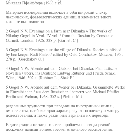
Михаэля Пфайффера (1968 г.)5.
Материал исследования включает в себя широкий спектр
лексических, фразеологических единиц и элементов текста,
которые вызывают оп-
2 Gogol N.V. Evenings on a farm near Dikanka // The works of
Nikolay Gogol in Vvol. IV vol. / from the Russian by Constance
Garnett. London, 1926. 328 p. [Garnett C.]
3 Gogol N.V. Evenings near the village of Dikanka. Stories published
by bee-keeper Rudi Panko / edited by Ovid Gorchakov. Moscow, 195-.
278 p. [Gorchakov O.]
4 Gogol N.W. Abende auf dem Gutshof bei Dikanka. Phantastische
Novellen / übers, ins Deutsche Ludwig Rubiner und Frieda Schak.
Wien, 1946. 302 s. [Rubiner L., Shak F.]
5 Gogol N.W. Abende auf dem Weiler bei Dikanka. Gesammelte Werke
in Einzelbänden / aus dem Russischen übersetzt von Michael Pfeiffer.
Berlin und Weimar, 1968. 352 s. [Pfeiffer M.)
ределенные трудности при передаче на иностранный язык и,
вместе с тем, наиболее ярко характеризуют гоголевскую манеру
повествования, а также различные варианты их перевода.
В диссертации не затрагивается проблема перевода реалий,
поскольку данный вопрос требует отдельного рассмотрения.