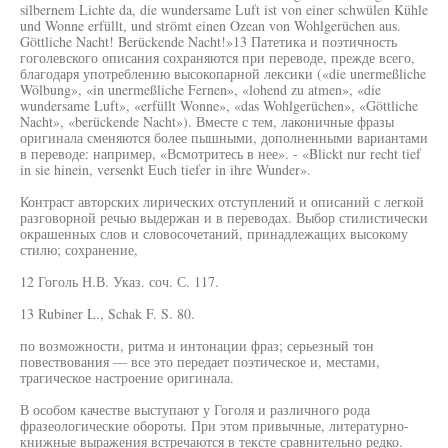
silbernem Lichte da, die wundersame Luft ist von einer schwülen Kühle
und Wonne erfüllt, und strömt einen Ozean von Wohlgerüchen aus.
Göttliche Nacht! Berückende Nacht!»13 Патетика и поэтичность
гоголевского описания сохраняются при переводе, прежде всего,
благодаря употреблению высокопарной лексики («die unermeßliche
Wölbung», «in unermeßliche Fernen», «lohend zu atmen», «die
wundersame Luft», «erfüllt Wonne», «das Wohlgerüchen», «Göttliche
Nacht», «berückende Nacht»). Вместе с тем, лаконичные фразы
оригинала сменяются более пышными, дополненными вариантами
в переводе: например, «Всмотритесь в нее». - «Blickt nur recht tief
in sie hinein, versenkt Euch tiefer in ihre Wunder».
Контраст авторских лирических отступлений и описаний с легкой
разговорной речью выдержан и в переводах. Выбор стилистически
окрашенных слов и словосочетаний, принадлежащих высокому
стилю; сохранение,
12 Гоголь Н.В. Указ. соч. С. 117.
13 Rubiner L., Schak F. S. 80.
по возможности, ритма и интонации фраз; серьезный тон
повествования — все это передает поэтическое и, местами,
трагическое настроение оригинала.
В особом качестве выступают у Гоголя и различного рода
фразеологические обороты. При этом привычные, литературно-
книжные выражения встречаются в тексте сравнительно редко.