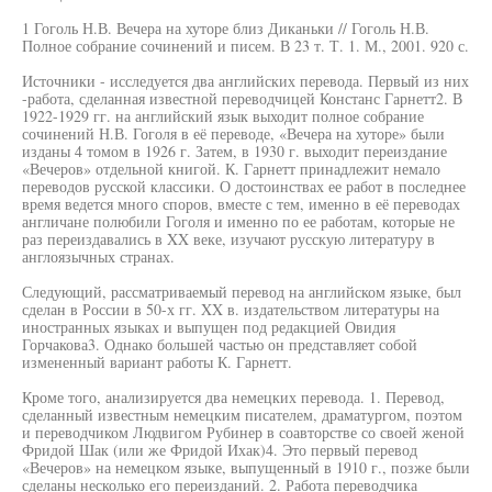
1 Гоголь Н.В. Вечера на хуторе близ Диканьки // Гоголь Н.В.
Полное собрание сочинений и писем. В 23 т. Т. 1. М., 2001. 920 с.
Источники - исследуется два английских перевода. Первый из них
-работа, сделанная известной переводчицей Констанс Гарнетт2. В
1922-1929 гг. на английский язык выходит полное собрание
сочинений Н.В. Гоголя в её переводе, «Вечера на хуторе» были
изданы 4 томом в 1926 г. Затем, в 1930 г. выходит переиздание
«Вечеров» отдельной книгой. К. Гарнетт принадлежит немало
переводов русской классики. О достоинствах ее работ в последнее
время ведется много споров, вместе с тем, именно в её переводах
англичане полюбили Гоголя и именно по ее работам, которые не
раз переиздавались в XX веке, изучают русскую литературу в
англоязычных странах.
Следующий, рассматриваемый перевод на английском языке, был
сделан в России в 50-х гг. XX в. издательством литературы на
иностранных языках и выпущен под редакцией Овидия
Горчакова3. Однако большей частью он представляет собой
измененный вариант работы К. Гарнетт.
Кроме того, анализируется два немецких перевода. 1. Перевод,
сделанный известным немецким писателем, драматургом, поэтом
и переводчиком Людвигом Рубинер в соавторстве со своей женой
Фридой Шак (или же Фридой Ихак)4. Это первый перевод
«Вечеров» на немецком языке, выпущенный в 1910 г., позже были
сделаны несколько его переизданий. 2. Работа переводчика