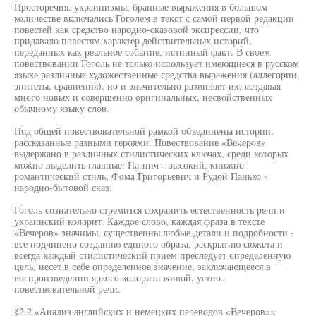
Просторечия, украинизмы, бранные выражения в большом
количестве включались Гоголем в текст с самой первой редакции
повестей как средство народно-сказовой экспрессии, что
придавало повестям характер действительных историй,
переданных как реальное событие, истинный факт. В своем
повествовании Гоголь не только использует имеющиеся в русском
языке различные художественные средства выражения (аллегории,
эпитеты, сравнения), но и значительно развивает их, создавая
много новых и совершенно оригинальных, несвойственных
обычному языку слов.
Под общей повествовательной рамкой объединены истории,
рассказанные разными героями. Повествование «Вечеров»
выдержано в различных стилистических ключах, среди которых
можно выделить главные: Па-нич - высокий, книжно-
романтический стиль, Фома Григорьевич и Рудой Панько -
народно-бытовой сказ.
Гоголь сознательно стремится сохранить естественность речи и
украинский колорит. Каждое слово, каждая фраза в тексте
«Вечеров» значимы, существенны любые детали и подробности -
все подчинено созданию единого образа, раскрытию сюжета и
всегда каждый стилистический прием преследует определенную
цель, несет в себе определенное значение, заключающееся в
воспроизведении яркого колорита живой, устно-
повествовательной речи.
§2.2 «Анализ английских и немецких переводов «Вечеров»»