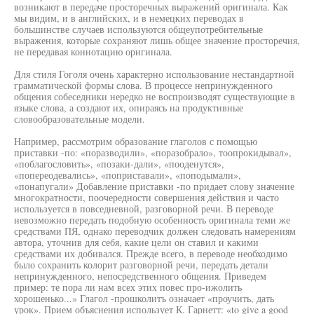
возникают в передаче просторечных выражений оригинала. Как
мы видим, и в английских, и в немецких переводах в
большинстве случаев используются общеупотребительные
выражения, которые сохраняют лишь общее значение просторечия,
не передавая коннотацию оригинала.
Для стиля Гоголя очень характерно использование нестандартной
грамматической формы слова. В процессе непринужденного
общения собеседники нередко не воспроизводят существующие в
языке слова, а создают их, опираясь на продуктивные
словообразовательные модели.
Например, рассмотрим образование глаголов с помощью
приставки -по: «поразводили», «поразобрало», тоопрокидывал»,
«поблагословить», «позаки-дали», «пооденутся»,
«попереодевались», «поприставали», «поподымали»,
«понапугали» Добавление приставки -по придает слову значение
многократности, поочередности совершения действия и часто
используется в повседневной, разговорной речи. В переводе
невозможно передать подобную особенность оригинала теми же
средствами ПЯ, однако переводчик должен следовать намерениям
автора, уточнив для себя, какие цели он ставил и какими
средствами их добивался. Прежде всего, в переводе необходимо
было сохранить колорит разговорной речи, передать детали
непринужденного, непосредственного общения. Приведем
пример: те пора ли нам всех этих повес про-ижолить
хорошенько...» Глагол -прошколитъ означает «проучить, дать
урок». Прием объяснения использует К. Гарнетт: «to give a good