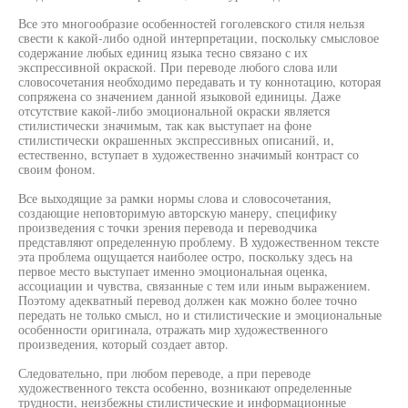
Все это многообразие особенностей гоголевского стиля нельзя
свести к какой-либо одной интерпретации, поскольку смысловое
содержание любых единиц языка тесно связано с их
экспрессивной окраской. При переводе любого слова или
словосочетания необходимо передавать и ту коннотацию, которая
сопряжена со значением данной языковой единицы. Даже
отсутствие какой-либо эмоциональной окраски является
стилистически значимым, так как выступает на фоне
стилистически окрашенных экспрессивных описаний, и,
естественно, вступает в художественно значимый контраст со
своим фоном.
Все выходящие за рамки нормы слова и словосочетания,
создающие неповторимую авторскую манеру, специфику
произведения с точки зрения перевода и переводчика
представляют определенную проблему. В художественном тексте
эта проблема ощущается наиболее остро, поскольку здесь на
первое место выступает именно эмоциональная оценка,
ассоциации и чувства, связанные с тем или иным выражением.
Поэтому адекватный перевод должен как можно более точно
передать не только смысл, но и стилистические и эмоциональные
особенности оригинала, отражать мир художественного
произведения, который создает автор.
Следовательно, при любом переводе, а при переводе
художественного текста особенно, возникают определенные
трудности, неизбежны стилистические и информационные