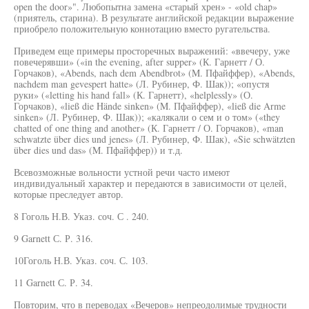
open the door»". Любопытна замена «старый хрен» - «old chap»
(приятель, старина). В результате английской редакции выражение
приобрело положительную коннотацию вместо ругательства.
Приведем еще примеры просторечных выражений: «ввечеру, уже
повечерявши» («in the evening, after supper» (К. Гарнетт / О.
Горчаков), «Abends, nach dem Abendbrot» (M. Пфайффер), «Abends,
nachdem man gevespert hatte» (Л. Рубинер, Ф. Шак)); «опустя
руки» («letting his hand fall» (К. Гарнетт), «helplessly» (О.
Горчаков), «ließ die Hände sinken» (M. Пфайффер), «ließ die Arme
sinken» (Л. Рубинер, Ф. Шак)); «калякали о сем и о том» («they
chatted of one thing and another» (К. Гарнетт / О. Горчаков), «man
schwatzte über dies und jenes» (Л. Рубинер, Ф. Шак), «Sie schwätzten
über dies und das» (M. Пфайффер)) и т.д.
Всевозможные вольности устной речи часто имеют
индивидуальный характер и передаются в зависимости от целей,
которые преследует автор.
8 Гоголь Н.В. Указ. соч. С . 240.
9 Garnett С. Р. 316.
10Гоголь Н.В. Указ. соч. С. 103.
11 Garnett С. Р. 34.
Повторим, что в переводах «Вечеров» непреодолимые трудности