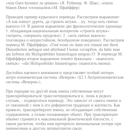
«sein Garn herunter zu spinnen» (JI. Рубинер, Ф. Шак), «einem
blauen Dunst vorzumachen»(M. Пфайффер).
Приведем пример курьезного перевода. Рассмотрим выражение:
«А как начнут дуреть, да строить штуки... ну, тогда хоть святых
выноси»14. В данном выражение две фразеологические единицы:
1. обладающая национальным колоритом «строить штуки»
(хитрить, совершать проделки); 2. «хоть святых выноси»
(поговорка о непристойном, безобразном поведении). Рассмотрим
перевод М. Пфайффера: «Und wenn sie dann erst einmal mit ihren
Dummheiten anfingen und allerhand Unsinn verzapften, da hätte man
am liebsten die Heiligenbilder hinaustragen mögen»15. В переводе M.
Пфайффера второе выражение понято буквально - «выносить
святых» -«die Heiligenbilder hinaustragen» (выносить иконы).
Достойна научного внимания и представляет особый интерес
антро-понимическая система «Вечеров» (§2.3 Антропоннмическая
система «Вечеров»),
При передаче на другой язык имена собственные могут
транскрибироваться/ транслитерироваться и, лишь в редких
случаях, - подвергаться переводу. Это зависит от самого имени и
от связанной с ним и его референтом традиции и контекста. Как
правило, транскрибируют имена, не обладающие собственным
содержанием, а только называющие объект. При транскрипции
обычно стремятся к максимальной фонетической близости, с
таким расчетом, чтобы имя претерпело минимальные потери при
перенесении в другую литературную среду.