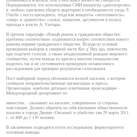
Подчеркивается, что используемые СМИ концепты «диктаторство»
и «война» призваны убедить аудиторию в необходимости ухода Л.
Гбагбо с поста президента, тогда как концепты «легитимность»,
<шир» и «равенство» служат, напротив, аргументом в пользу
прихода к власти А. Уаттары.
В третьем параграфе «Новый режим и гражданское общество:
проблема соответствия» поднимается вопрос соответствия нового
режима нормам гражданского общества. Исходя из условий
проведения выборов в северной части Кот д' Иву ара, неясностях
при подсчете голосов, а также неоднозначной реакции мирового
сообщества, путем выхода из кризиса многим специалистам
виделось так и не состоявшееся проведение независимого
расследования для проверки результатов голосования.
Пост-выборный период обозначился волной насилия, о котором
сообщали неправительственные организации и пресса.
Организация, наиболее детально осветившая происходящее -
Международный департамент по
амнистии, - указывает на насилие, совершенное со стороны
повстанцев. Должно обратить на себя внимание общественности
насилие в городе Двекве (Оискоиё) и убийство там 29 марта 2011
г. от 800 до 1 130 человек.
В заключении подводятся итоги исследования, формулируются
основные выводы.