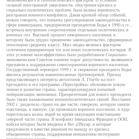
сильной иностранной зависимости, обострения кризиса и
социально-политических проблем, была велика вероятность
разгорания военного конфликта. Давая краткий обзор событий,
можно говорить, что попытка урегулирования законодательства в
сфере иммиграции, предпринятая президентом Бедье в 1990-х гг.,
встречала внутреннее сопротивление отдельных политических и
военных сил. Высокий процент некоренного населения, к
которому были трудно применимо законодательство, сформировал
оппозицию среднему классу. Масс-медиа являлась фактором
сплочения приверженцев тех или иных политических взглядов. В
этих условиях малоэффективно было разработанное Социально-
экономическим Советом понятие порог допустимости, являвшееся
призывом к поддержанию самосохранения коренного населения.
Государственный переворот 1999 г. и свержение президента Бедье
явилось результатом вышеописанных противоречий. Приход
представляющего интересы автохтонов Л. Гбагбо на пост
президента и его программа «Перестройка» обозначили новую
линию в развитии страны, характеризующуюся попыткой
либерализации экономики. Приоритетным для нового президента
было также налаживание внешнеполитических связей. Восстание
2002 г. разделило страну на две части: северную, которую заняли
повстанцы, и южную, где проживало коренное население, и куда
переселилась волна людей во время оккупации повстанцами
северной части страны. В конфликт вмешалась Франция и ООН,
войска которых были введены в Кот д'Ивуар, и которые
предложили в качестве решения по выходу из кризиса
объединение страны, поддерживая инициативы интеграции
повстанцев во власть.