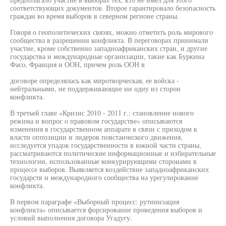
соответствующих документов. Второе гарантировало безопасность
граждан во время выборов в северном регионе страны.
Говоря о геополитических связях, можно отметить роль мирового
сообщества в разрешении конфликта. В переговорах принимали
участие, кроме собственно западноафриканских стран, и другие
государства и международные организации, такие как Буркина
Фасо, Франция и ООН, причем роль ООН в
договоре определялась как миротворческая, ее войска -
нейтральными, не поддерживающие ни одну из сторон
конфликта.
В третьей главе «Кризис 2010 - 2011 г.: становление нового
режима и вопрос о правовом государстве» описываются
изменения в государственном аппарате в связи с приходом к
власти оппозиции и лидеров повстанческого движения,
исследуется упадок государственности в южной части страны,
рассматриваются политические информационные и избирательные
технологии, использованные конкурирующими сторонами в
процессе выборов. Выявляется воздействие западноафриканских
государств и международного сообщества на урегулирование
конфликта.
В первом параграфе «Выборный процесс: рутинизация
конфликта» описывается форсирование проведения выборов и
условий выполнения договора Угадугу.