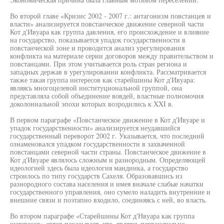
Во второй главе «Кризис 2002 - 2007 г.: антагонизм повстанцев и
власти» анализируется повстанческое движение северной части
Кот д'Ивуара как группа давления, его происхождение и влияние
на государство, показывается упадок государственности в
повстанческой зоне и проводится анализ урегулирования
конфликта на материале серии договоров между правительством и
повстанцами. При этом учитывается роль стран региона и
западных держав в урегулировании конфликта. Рассматривается
также такая группа интересов как старейшины Кот д'Ивуара:
являясь многоцелевой институциональной группой, она
представляла собой объединение вовдей, властные полномочия
доколониальной эпохи которых возродились к XXI в.
В первом параграфе «Повстанческое движение в Кот д'Ивуаре и
упадок государственности» анализируется неудавшийся
государственный переворот 2002 г. Указывается, что последний
ознаменовался упадком государственности в захваченной
повстанцами северной части страны. Повстанческое движение в
Кот д'Ивуаре являлось сложным и разнородным. Определяющей
идеологией здесь была идеология мандинка, а государство
строилось по типу государств Сахеля. Образовавшись из
разнородного состава населения и имея вначале слабые начатки
государственного управления, оно сумело наладить внутренние и
внешние связи и поэтапно входило, соединяясь с ней, во власть.
Во втором параграфе «Старейшины Кот д'Нвуара как группа
интересов» автор показывает, что, являясь первоначально