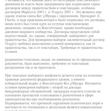
движения во власть были предприняты при подписании серии
договоров между правительством и повстанцами, особенно
договоров Маркусси 2003 г. и Угадугу 2007 г. Это являлось еще
одним этапом союза Кот д'Ивуара с окружением. Президент Л.
Гбагбо, в ходе правления которого были подписаны эти договоры,
менее всего был готов идти на уступки повстанческому
движению, опираясь на Конституцию, однако возобладало
давление мирового сообщества. Договоры представляли собой
недопустимый, но, однако, совершенный, компромисс для
правительства. Для проведения выборов заключительный договор
Угадугу требовал выполнения условий компромисса, как от
правительства, так и от повстанцев. Требуемые от правительства
условия
разрешения голосовать лицам, не имевшим на то официальных
документов, было выполнено, требуемое от повстанцев
разоружение так и не произошло.
При описании выборного конфликта делается упор на политико-
правовые документы федерального уровня, а именно
избирательный кодекс и Конституцию Кот д'Ивуара. Изучаются
условия проведения выборов с опорой на доклады
международных обозревателей, процедура подсчета голосов на
основании протоколов голосования и разночтения в сфере
законодательства при опубликовании результатов.
Подчеркивается, что причиной нарушения политических норм и
жестокости по отношению к автохтонам является невыполнение
условий договора.