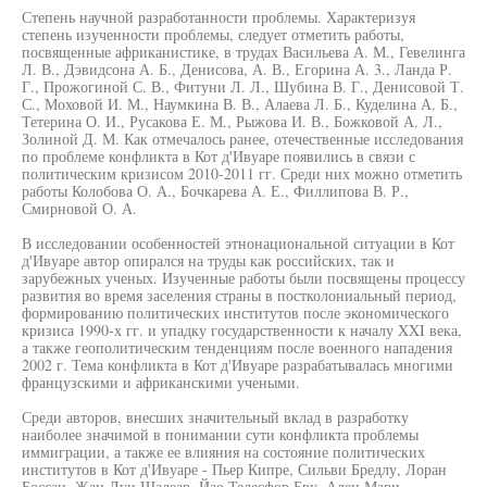
Степень научной разработанности проблемы. Характеризуя
степень изученности проблемы, следует отметить работы,
посвященные африканистике, в трудах Васильева А. М., Гевелинга
Л. В., Дэвидсона А. Б., Денисова, А. В., Егорина А. 3., Ланда Р.
Г., Прожогиной С. В., Фитуни Л. Л., Шубина В. Г., Денисовой Т.
С., Моховой И. М., Наумкина В. В., Алаева Л. Б., Куделина А. Б.,
Тетерина О. И., Русакова Е. М., Рыжова И. В., Божковой А. Л.,
Золиной Д. М. Как отмечалось ранее, отечественные исследования
по проблеме конфликта в Кот д'Ивуаре появились в связи с
политическим кризисом 2010-2011 гг. Среди них можно отметить
работы Колобова О. А., Бочкарева А. Е., Филлипова В. Р.,
Смирновой О. А.
В исследовании особенностей этнонациональной ситуации в Кот
д'Ивуаре автор опирался на труды как российских, так и
зарубежных ученых. Изученные работы были посвящены процессу
развития во время заселения страны в постколониальный период,
формированию политических институтов после экономического
кризиса 1990-х гг. и упадку государственности к началу XXI века,
а также геополитическим тенденциям после военного нападения
2002 г. Тема конфликта в Кот д'Ивуаре разрабатывалась многими
французскими и африканскими учеными.
Среди авторов, внесших значительный вклад в разработку
наиболее значимой в понимании сути конфликта проблемы
иммиграции, а также ее влияния на состояние политических
институтов в Кот д'Ивуаре - Пьер Кипре, Сильви Бредлу, Лоран
Боссан, Жан Луи Шалеар, Йао Телесфор Бру, Ален Мари,