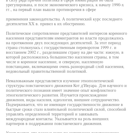
урегулирована, и после экономического кризиса, к началу 1990-х
гг., на первый план вышли противоречия в сфере
применения законодательства. А политический курс последнего
десятилетия XX в. привел к их обострению.
Политическое сопротивление представителей интересов коренного
населения представителям иммигрантов во власти продолжалось
на протяжении двух последующих десятилетий. За этот период
страна столкнулась с государственным переворотом 1999 г. и
восстанием 2002 г., разделившим страну на две части: южную, в
которой расположилось большинство населения страны, в том
числе и коренное население, и северную, населенную
повстанцами, включающими очень разнородный слой населения,
недовольный правительственной политикой.
Немаловажным представляется изучение этнополитической
структуры повстанческого движения Кот д'Ивуара. Для научного и
политического познания имеет значение опыт конфликтного
этногюлитического развития. Изучается происхождение
движения, виды насилия, идеология, внешнее сотрудничество.
Подчеркивается, что не имеющее государственности движение в
быстрые сроки стало влиятельной политической силой, способной
управлять определенной территорией и завязывать
международные контакты. Указывается на роль внешних
партнеров в поддержании повстанческого движения.
Учитывается, что важные шаги по интеграции повстанческого