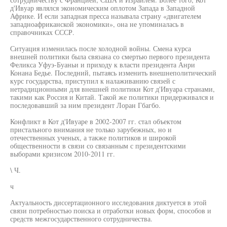
д'Ивуар являлся экономическим оплотом Запада в Западной
Африке. И если западная пресса называла страну «двигателем
западноафриканской экономики», она не упоминалась в
справочниках СССР.
Ситуация изменилась после холодной войны. Смена курса
внешней политики была связана со смертью первого президента
Феликса Уфуэ-Буаньи и приходу к власти президента Анри
Конана Бедье. Последний, пытаясь изменить внешнеполитический
курс государства, приступил к налаживанию связей с
нетрадиционными для внешней политики Кот д'Ивуара странами,
такими как Россия и Китай. Такой же политики придерживался и
последовавший за ним президент Лоран Гбагбо.
Конфликт в Кот д'Ивуаре в 2002-2007 гг. стал объектом
пристального внимания не только зарубежных, но и
отечественных ученых, а также политиков и широкой
общественности в связи со связанным с президентскими
выборами кризисом 2010-2011 гг.
\ Ч.
ч
Актуальность диссертационного исследования диктуется в этой
связи потребностью поиска и отработки новых форм, способов и
средств межгосударственного сотрудничества.