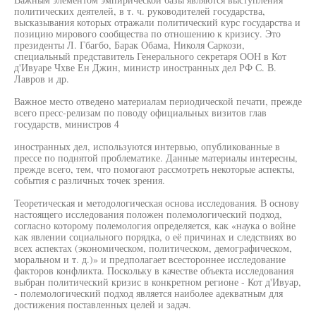
политических деятелей, в т. ч. руководителей государства,
высказывания которых отражали политический курс государства и
позицию мирового сообщества по отношению к кризису. Это
президенты Л. Гбагбо, Барак Обама, Николя Саркози,
специальный представитель Генерального секретаря ООН в Кот
д'Ивуаре Чхве Ен Джин, министр иностранных дел РФ С. В.
Лавров и др.
Важное место отведено материалам периодической печати, прежде
всего пресс-релизам по поводу официальных визитов глав
государств, министров 4
иностранных дел, используются интервью, опубликованные в
прессе по поднятой проблематике. Данные материалы интересны,
прежде всего, тем, что помогают рассмотреть некоторые аспекты,
события с различных точек зрения.
Теоретическая и методологическая основа исследования. В основу
настоящего исследования положен полемологический подход,
согласно которому полемология определяется, как «наука о войне
как явлении социального порядка, о её причинах и следствиях во
всех аспектах (экономическом, политическом, демографическом,
моральном и т. д.)» и предполагает всестороннее исследование
факторов конфликта. Поскольку в качестве объекта исследования
выбран политический кризис в конкретном регионе - Кот д'Ивуар,
- полемологический подход является наиболее адекватным для
достижения поставленных целей и задач.