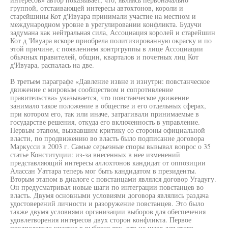
группой, отстаивающей интересы автохтонов, короли и
старейшины Кот д'Ивуара принимали участие на местном и
международном уровне в урегулировании конфликта. Будучи
задумана как нейтральная сила, Ассоциация королей и старейшин
Кот д 'Ивуара вскоре приобрела политизированную окраску и по
этой причине, с появлением контргруппы в лице Ассоциации
обычных правителей, общин, кварталов и почетных лиц Кот
д'Ивуара, распалась на две.
В третьем параграфе «Давление извне и изнутри: повстанческое
движение с мировым сообществом и сопротивление
правительства» указывается, что повстанческое движение
занимало такое положение в обществе и его отдельных сферах,
при котором его, так или иначе, затрагивали принимаемые в
государстве решения, откуда его включенность в управление.
Первым этапом, вызвавшим критику со стороны официальной
власти, по продвижению во власть было подписание договора
Маркусси в 2003 г. Самые серьезные споры вызывал вопрос о 35
статье Конституции: из-за внесенных в нее изменений
представляющий интересы аллохтонов кандидат от оппозиции
Алассан Уаттара теперь мог быть кандидатом в президенты.
Вторым этапом в диалоге с повстанцами являлся договор Угадугу.
Он предусматривал новые шаги по интеграции повстанцев во
власть. Двумя основными условиями договора являлись раздача
удостоверений личности и разоружение повстанцев. Это было
также двумя условиями организации выборов для обеспечения
удовлетворения интересов двух сторон конфликта. Первое
предполагало участие в выборах тех, кто не имел для этого