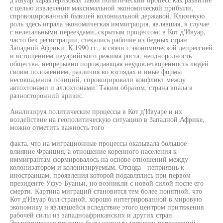
с целью извлечения максимальной экономической прибыли,
спровоцированный бывшей колониальной державой. Ключевую
роль здесь играла экономическая иммиграция, являвшая, в случае
с нелегальными переездами, скрытым процессом: в Кот д'Ивуар,
часто без регистрации, стекались рабочие из бедных стран
Западной Африки. К 1990 гг., в связи с экономической депрессией
и истощением ивуарийского режима роста, неоднородность
общества, непрерывно порождающая неудовлетворенность людей
своим положением, различия во взглядах и иные формы
несовпадения позиций, спровоцировали конфликт между
автохтонами и аллохтонами. Таким образом, страна впала в
разносторонний кризис.
Анализируя политические процессы в Кот д'Ивуаре и их
воздействие на геополитическую ситуацию в Западной Африке,
можно отметить важность того
факта, что на миграционные процессы оказывала большое
влияние Франция, а отношение коренного населения к
иммигрантам формировалось на основе отношений между
колонизатором и колонизируемым. Отсюда - неприязнь к
иностранцам, проявления которой подавлялись при первом
президенте Уфуэ-Буаньи, но возникли с новой силой после его
смерти. Картина миграций становится тем более понятной, что
Кот д'Ивуар был страной, хорошо интегрированной в мировую
экономику и являвшейся вследствие этого центром притяжения
рабочей силы из западноафриканских и других стран.
Экономическая причина была главным мотивом переселений.