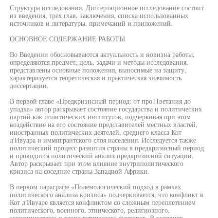
Структура исследования. Диссертационное исследование состоит
из введения, трех глав, заключения, списка использованных
источников и литературы, примечаний и приложений.
ОСНОВНОЕ СОДЕРЖАНИЕ РАБОТЫ
Во Введении обосновываются актуальность и новизна работы,
определяются предмет, цель, задачи и методы исследования,
представлены основные положения, выносимые на защиту,
характеризуется теоретическая и практическая значимость
диссертации.
В первой главе «Предкризисный период: от про11ветания до
упадка» автор раскрывает состояние государства и политических
партий как политических институтов, подчеркивая при этом
воздействие на его состояние представителей местных властей,
иностранных политических деятелей, среднего класса Кот
д'Ивуара и иммигрантского слоя населения. Исследуется также
политический процесс развития страны в предкризисный период
и проводится политический анализ предкризисной ситуации.
Автор раскрывает при этом влияние внутриполитического
кризиса на соседние страны Западной Африки.
В первом параграфе «Полемологический подход в рамках
политического анализа кризиса» подчеркивается, что конфликт в
Кот д'Ивуаре является конфликтом со сложным переплетением
политического, военного, этнического, религиозного,
экономического и геополитического факторов. В условиях