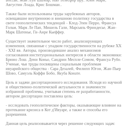
Августин Лоада, Крис Бошман..
Также были использованы труды зарубежных авторов,
освещавшие внутреннюю и внешнюю политику государства в
свете геополитических тенденций - Клод-Элен Перро, Франсуа
Гольм, Марк Ле Пап, Мишель Гали, Марсьяль Фриндесье, Жан-
Марк Шатенье, Ги-Анре Кьеффер.
Существует значительное число работ, анализирующих
изменения, связанные с упадком государственности на рубеже XX
- XXI вв. Авторы, производившие анализ механизмов
согласования институциональных интересов в области экономики:
Брюно Лош. Дени Коньо, Сандрин Меспле-Сомом, Франсуа Рубо.
Ученые, чьи труды посвящены социальным проблемам
ивуарийского общества - Сара Дезалей, Филипп Югон, Жан-Пьер
Шово, Самуэль Коффи Бобо, Якуба Конате.
Цель и задачи диссертационного исследования. Исходя из научной
и общественно-политической актуальности и значимости
избранной проблемы, учитывая степень ее разработанности,
автором диссертации поставлена цель:
- исследовать геополитическое факторы, оказывающие влияние на
протекание кризиса в Кот д'Ивуаре, а также и способы его
разрешения.
Данная цель реализовывается через решение следующих задач: