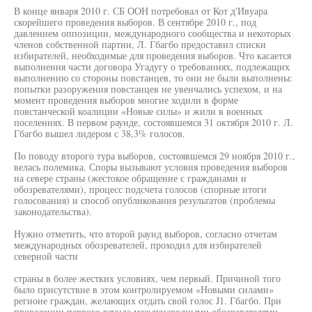
В конце января 2010 г. СБ ООН потребовал от Кот д'Ивуара
скорейшего проведения выборов. В сентябре 2010 г., под
давлением оппозиции, международного сообщества и некоторых
членов собственной партии, Л. Гбагбо предоставил списки
избирателей, необходимые для проведения выборов. Что касается
выполнения части договора Угадугу о требованиях, подлежащих
выполнению со стороны повстанцев, то они не были выполнены:
попытки разоружения повстанцев не увенчались успехом, и на
момент проведения выборов многие ходили в форме
повстанческой коалиции «Новые силы» и жили в военных
поселениях. В первом раунде, состоявшемся 31 октября 2010 г. Л.
Гбагбо вышел лидером с 38,3% голосов.
По поводу второго тура выборов, состоявшемся 29 ноября 2010 г.,
велась полемика. Споры вызывают условия проведения выборов
на севере страны (жестокое обращение с гражданами и
обозревателями), процесс подсчета голосов (спорные итоги
голосования) и способ опубликования результатов (проблемы
законодательства).
Нужно отметить, что второй раунд выборов, согласно отчетам
международных обозревателей, проходил для избирателей
северной части
страны в более жестких условиях, чем первый. Причиной того
было присутствие в этом контролируемом «Новыми силами»
регионе граждан, желающих отдать свой голос J1. Гбагбо. При
проведении первого раунда международными обозревателями