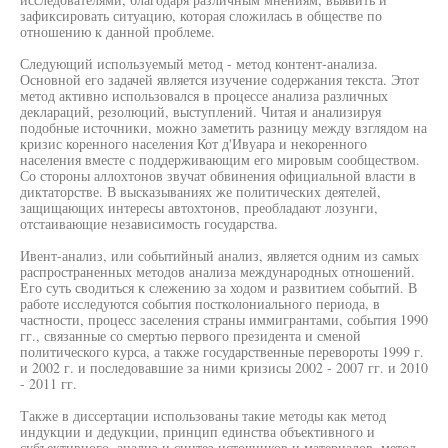
зафиксировать ситуацию, которая сложилась в обществе по
отношению к данной проблеме.
Следующий используемый метод - метод контент-анализа.
Основной его задачей является изучение содержания текста. Этот
метод активно использовался в процессе анализа различных
деклараций, резолюций, выступлений. Читая и анализируя
подобные источники, можно заметить разницу между взглядом на
кризис коренного населения Кот д'Ивуара и некоренного
населения вместе с поддерживающим его мировым сообществом.
Со стороны аллохтонов звучат обвинения официальной власти в
диктаторстве. В высказываниях же политических деятелей,
защищающих интересы автохтонов, преобладают лозунги,
отстаивающие независимость государства.
Ивент-анализ, или событийный анализ, является одним из самых
распространенных методов анализа международных отношений.
Его суть сводиться к слежению за ходом и развитием событий. В
работе исследуются события постколониального периода, в
частности, процесс заселения страны иммигрантами, события 1990
гг., связанные со смертью первого президента и сменой
политического курса, а также государственные перевороты 1999 г.
и 2002 г. и последовавшие за ними кризисы 2002 - 2007 гг. и 2010
- 2011 гг.
Также в диссертации использованы такие методы как метод
индукции и дедукции, принцип единства объективного и
субъективного, анализ и синтез источников и материалов, метод