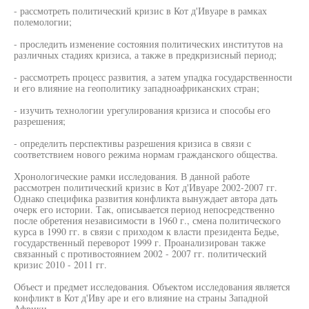
- рассмотреть политический кризис в Кот д'Ивуаре в рамках
полемологии;
- проследить изменение состояния политических институтов на
различных стадиях кризиса, а также в предкризисный период;
- рассмотреть процесс развития, а затем упадка государственности
и его влияние на геополитику западноафриканских стран;
- изучить технологии урегулирования кризиса и способы его
разрешения;
- определить перспективы разрешения кризиса в связи с
соответствием нового режима нормам гражданского общества.
Хронологические рамки исследования. В данной работе
рассмотрен политический кризис в Кот д'Ивуаре 2002-2007 гг.
Однако специфика развития конфликта вынуждает автора дать
очерк его истории. Так, описывается период непосредственно
после обретения независимости в 1960 г., смена политического
курса в 1990 гг. в связи с приходом к власти президента Бедье,
государственный переворот 1999 г. Проанализирован также
связанный с противостоянием 2002 - 2007 гг. политический
кризис 2010 - 2011 гг.
Объест и предмет исследования. Объектом исследования является
конфликт в Кот д'Иву аре и его влияние на страны Западной
Африки.