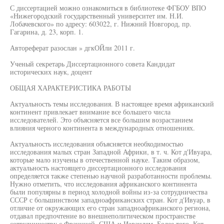
С диссертацией можно ознакомиться в библиотеке ФГБОУ ВПО
«Нижегородский государственный университет им. Н.И.
Лобачевского» по адресу: 603022, г. Нижний Новгород, пр.
Гагарина, д. 23, корп. 1.
Автореферат разослан » дгкОЙли 2011 г.
Ученый секретарь Диссертационного совета Кандидат
исторических наук, доцент
ОБЩАЯ ХАРАКТЕРИСТИКА РАБОТЫ
Актуальность темы исследования. В настоящее время африканский
континент привлекает внимание все большего числа
исследователей. Это объясняется все большим возрастанием
влияния черного континента в международных отношениях.
Актуальность исследования объясняется необходимостью
исследования малых стран Западной Африки, в т. ч. Кот д'Ивуара,
которые мало изучены в отечественной науке. Таким образом,
актуальность настоящего диссертационного исследования
определяется также степенью научной разработанности проблемы.
Нужно отметить, что исследования африканского континента
были популярны в период холодной войны из-за сотрудничества
СССР с большинством западноафриканских стран. Кот д'Ивуар, в
отличие от окружающих его стран западноафриканского региона,
отдавал предпочтение во внешнеполитическом пространстве
сотрудничеству с Францией, США и Израилем. Более того, Кот