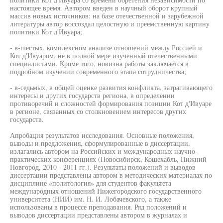
настоящее время. Автором введен в научный оборот крупный
массив новых источников: на базе отечественной и зарубежной
литературы автор воссоздал целостную и преемственную картину
политики Кот д'Ивуара;
- в-шестых, комплексном анализе отношений между Россией и
Кот д'Ивуаром, не в полной мере изученный отечественными
специалистами. Кроме того, новизна работы заключается в
подробном изучении современного этапа сотрудничества;
- в-седьмых, в общей оценке развития конфликта, затрагивающего
интересы и других государств региона, в определении
противоречий и сложностей формирования позиции Кот д'Ивуаре
в регионе, связанных со столкновением интересов других
государств.
Апробация результатов исследования. Основные положения,
выводы и предложения, сформулированные в диссертации,
излагались автором на Российских и международных научно-
практических конференциях (Новосибирск, Кошехабль, Нижний
Новгород, 2010 - 2011 гг.). Результаты положений и выводов
диссертации представлены автором в методических материалах по
дисциплине «политология» для студентов факультета
международных отношений Нижегородского государственного
университета (НИИ) им. Н. И. Лобачевского, а также
использованы в процессе преподавания. Ряд положений и
выводов диссертации представлены автором в журналах и