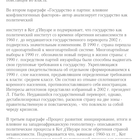
Во втором параграфе «Государство и партии: влияние
коифликтогенных факторов» автор анализирует государство как
политический
институт в Кот д'Ивуаре и подчеркивает, что государство как
политический институт со времени обретения независимости в
1960 г. до неудавшегося государственного переворота 2002 г.
подверглось значительным изменениям. В 1990 г. страна перешла
от однопартийной к многопартийной системе. Многопартийные
выборы в 1990 гг. обозначили новый период в жизни страны: с
1990 г. посредством партий ивуарийцы были способны выдвигать
свои групповые требования к государству. Укрепляющаяся
оппозиция свидетельствовала об отдельном сформировавшемся к
1990 г. слое населения, предъявлявшим определенные требования
к власти: среднем классе. Он состоял из отныне сплотившегося
коренного населения, противопоставлявшего себя иностранцам.
Интересы автохтонов представлял избранный в 2002 г. президент
Л. Гбагбо. Неудавшийся государственный переворот, однако,
дестабилизировал государство, расколов страну на две зоны -
правительственную и повстанческую, - что повлекло за собой
череду кризисов.
В третьем параграфе «Процесс развития: инициирование, итоги и
влияние на западноафриканскую геополитику» описываются
политические процессы в Кот д'Ивуаре после обретения страной
независимости. Подчеркивается что, начиная с 1960-хх гг., Кот
д'Ивуар характеризовал такой политический процесс как развитие