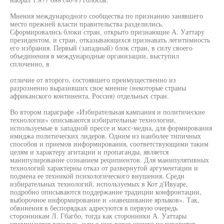
Мнения международного сообщества по признанию занявшего
место прежней власти правительства разделились.
Сформировались блоки стран, открыто признающие А. Уаттару
президентом, и стран, отказывающихся признавать легитимность
его избрания. Первый (западный) блок стран, в силу своего
объединения в международные организации, выступил
сплоченно, в
отличие от второго, состоявшего преимущественно из
разрозненно выразивших свое мнение (некоторые страны
африканского континента, Россия) отдельных стран.
Во втором параграфе «Избирательная кампания и политические
технологии» описываются избирательные технологии,
используемые в западной прессе и масс-медиа, для формирования
имиджа политических лидеров. Одним из наиболее типичных
способов и приемов информирования, соответствующими таким
целям и характеру агитации и пропаганды, является
манипулирование сознанием реципиентов. Для манипулятивных
технологий характерны отказ от развернутой аргументации и
подмена ее техникой психологического внушения. Среди
избирательных технологий, используемых в Кот д'Ивуаре,
подробно описываются поддержание традиции конфронтации,
выборочное информирование и «навешивание ярлыков». Так,
обвинения в беспорядках адресуются в первую очередь
сторонникам Л. Гбагбо, тогда как сторонники А. Уаттары
упоминаются вскользь, или о них вовсе ничего не говорится.