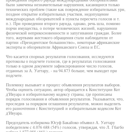
были замечены незначительные нарушения, касающиеся только
технических проблем (такие как повреждение избирательных урн,
позднее открытие избирательных участков, недопущение
международных обозревателей в пункты пересчета голосов и т.
п.). При проведении второго раунда, однако, речь шла, помимо
порчи имущества, о потере человеческих жизней, нарушении
физической неприкосновенности и запугивании граждан. Более
того, жертвами жестокого обращения стали наблюдатели от
партии «Президентское большинство», некоторые африканские
эксперты и обозреватели Африканского Союза и ЕС.
Что касается спорных результатов голосования, исследуются
протоколы о подсчете голосов, где в результатах голосования
только в одном документе зафиксированное число голосов,
отданных за А. Уаттару, - на 94.873 больше, чем выходит при
подсчете.
Полемику вызывает и процесс объявления результатов выборов.
Чтобы оценить ситуацию, автор обращается к Конституции Кот
д'Ивуара и избирательному кодексу страны, где прописаны
порядок голосования и объявления результатов. Указывается, что,
проследив за порядком оглашения результатов, можно выделить
его разночтения с Конституцией и избирательным кодексом Кот
д'Ивуара.
Председатель избиркома Юсуф Бакайоко объявил А. Уаттару
победителем с 4.076 688 (54%) голосов, утверждая, что Л. Гбагбо
набрал 1.877 088 (46%) голосов.