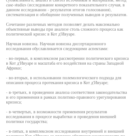
case-studies (исследование конкретного показательного случая, в
данном исследовании - результатов итогов голосования),
систематизация и обобщение полученных выводов и результатов.
Сочетание различных методов позволяет делать максимально
объективные выводы при анализе столь сложного процесса как
политический кризис в Кот д'Ивуаре.
Научная новизна. Научная новизна диссертационного
исследования обуславливается следующими аспектами:
- во-первых, в комплексном рассмотрении политического кризиса
в Кот д'Ивуаре и масштаба его воздействия на страны Западной
Африки;
- во-вторых, в использовании полемологичсского подхода для
описания процесса протекания кризиса в Кот д'Ивуаре;
- в-третьих, в проведении анализа соответствия законодательства
и его применения в рамках политико-правового урегулирования
кризиса;
- в-четвертых, в возможности применения результатов
исследования в процессе выработки и проведения внешней
политики государства;
- в-пятых, в комплексном исследовании внутренней и внешней
политики Кот д'Ивуара со времени обретения независимости по