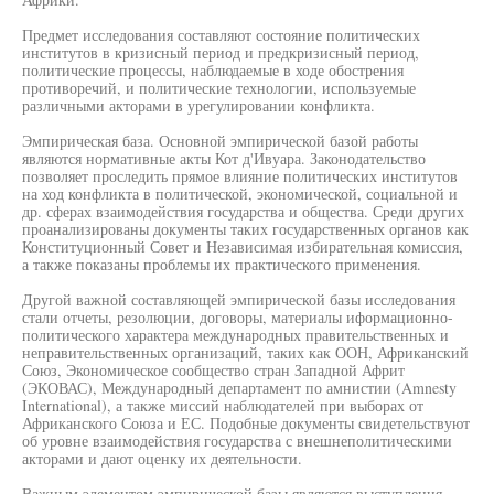
Предмет исследования составляют состояние политических
институтов в кризисный период и предкризисный период,
политические процессы, наблюдаемые в ходе обострения
противоречий, и политические технологии, используемые
различными акторами в урегулировании конфликта.
Эмпирическая база. Основной эмпирической базой работы
являются нормативные акты Кот д'Ивуара. Законодательство
позволяет проследить прямое влияние политических институтов
на ход конфликта в политической, экономической, социальной и
др. сферах взаимодействия государства и общества. Среди других
проанализированы документы таких государственных органов как
Конституционный Совет и Независимая избирательная комиссия,
а также показаны проблемы их практического применения.
Другой важной составляющей эмпирической базы исследования
стали отчеты, резолюции, договоры, материалы иформационно-
политического характера международных правительственных и
неправительственных организаций, таких как ООН, Африканский
Союз, Экономическое сообщество стран Западной Африт
(ЭКОВАС), Международный департамент по амнистии (Amnesty
International), а также миссий наблюдателей при выборах от
Африканского Союза и ЕС. Подобные документы свидетельствуют
об уровне взаимодействия государства с внешнеполитическими
акторами и дают оценку их деятельности.
Важным элементом эмпирической базы являются выступления