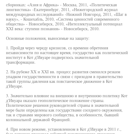
сборниках: «Азия и Африка» - Москва, 2011, «Политическая
лингвистика» -Екатеринбург, 2011, «Нижегородский журнал
международных исследований» -Нижний Новгород, 2011, «Шаг в
науку», - Кошехабль, 2010, «Система ценностей современного
общества» - Новосибирск, 2010, «Интеллектуальный потенциал
XXI века: ступени познания» - Новосибирск, 2010.
Основные положения, выносимые на защиту:
1. Пройдя через череду кризисов, со времени обретения
независимости по настоящее время, государство как политический
институт в Кот д'Ивуаре подверглось значительной
трансформации.
2. На рубеже XX и XXI вв. процесс развития сменился резким
упадком государственности в связи с приходом в правительство
такой группы давления как повстанческое движение в Кот
д'Ивуаре.
3. Значительно влияние на внешнюю и внутреннюю политику Кот
д'Ивуара оказало геополитическое положение страны.
Политические решения руководителей страны в значительной
мере были определены как государствами соседнего окружения,
так и странами мирового сообщества, в особенности, бывшей
колониальной державой Францией.
4. При новом режиме, установленном в Кот д'Ивуаре в 2011 г.,
был допущен произвол действий повстанческого движения,