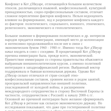
Конфликт в Кот д'Ивуаре, отличающийся большим количеством
этносов, различающихся языковой, конфессиональной, культурной
принадлежностью, социо-профессиональным составом, отличает
сложное переплетение факторов конфликта. Нельзя недооценить
влияние на формирование, ход и разрешение конфликта каждого
из факторов: политического, социального, военного, этнического,
религиозного, экономического и геополитического.
Большое значение в формировании политических и др. интересов
народов придается иммиграции, имеющей место до колонизации
и интенсивно продолжившейся после нее в связи с
экономическим бумом 1960 - 1980 гг. Именно тогда Кот д'Ивуар
начал входить в союз с соседями. В процветающий Кот д'Ивуар
причина иммиграции была, прежде всего, экономической.
Приветствие иммиграции со стороны правительства объясняется
выбранным внешнеполитическим курсом, а именно политикой
интеграции в западноафриканский регион. Выбранный вектор
поддерживала и бывшая колониальная держава. Однако Кот
д'Ивуар сильно отличался от стран-соседей этно-
конфессиональным составом, уровнем жизни и родом занятий,
произраильской направленностью внешней политики,
унаследованной от холодной войны, и расширением
международного сотрудничества в сторону Восточной Европы (в
частности, сотрудничеством с Россией) к началу 2000-х гг.
Основной же причиной интеграции было желание сформировать
Кот д'Ивуар в регионе как сильную экономическую державу. Но
исследования показывают, что даже при гостеприимной политике
в силу ряда причин политика в сфере иммиграции не была