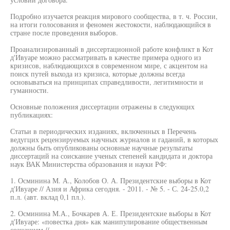
Подробно изучается реакция мирового сообщества, в т. ч. России,
на итоги голосования и феномен жестокости, наблюдающийся в
стране после проведения выборов.
Проанализированный в диссертационной работе конфликт в Кот
д'Ивуаре можно рассматривать в качестве примера одного из
кризисов, наблюдающихся в современном мире, с акцентом на
поиск путей выхода из кризиса, которые должны всегда
основываться на принципах справедливости, легитимности и
гуманности.
Основные положения диссертации отражены в следующих
публикациях:
Статьи в периодических изданиях, включенных в Перечень
ведугцих рецензируемых научных журналов и гаданий, в которых
должны быть опубликованы основные научные результаты
диссертаций на соискание ученых степеней кандидата и доктора
наук ВАК Министерства образования и науки РФ:
1. Осминина М. А., Колобов О. А. Президентские выборы в Кот
д'Ивуаре // Азия и Африка сегодня. - 2011. - № 5. - С. 24-25.0,2
п.л. (авт. вклад 0,1 пл.).
2. Осминина М.А., Бочкарев А. Е. Президентские выборы в Кот
д'Ивуаре: «повестка дня» как манипулирование общественным
сознанием //