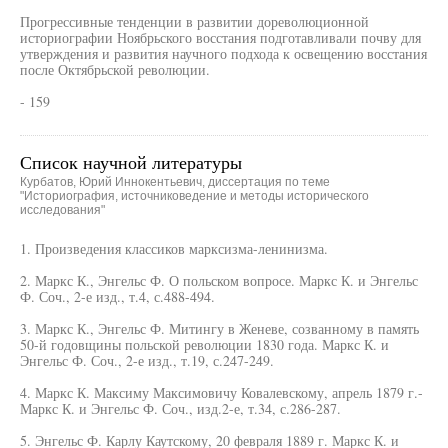
Прогрессивные тенденции в развитии дореволюционной
историографии Ноябрьского восстания подготавливали почву для
утверждения и развития научного подхода к освещению восстания
после Октябрьской революции.
- 159
Список научной литературы
Курбатов, Юрий Иннокентьевич, диссертация по теме
"Историография, источниковедение и методы исторического
исследования"
1. Произведения классиков марксизма-ленинизма.
2. Маркс К., Энгельс Ф. О польском вопросе. Маркс К. и Энгельс
Ф. Соч., 2-е изд., т.4, с.488-494.
3. Маркс К., Энгельс Ф. Митингу в Женеве, созванному в память
50-й годовщины польской революции 1830 года. Маркс К. и
Энгельс Ф. Соч., 2-е изд., т.19, с.247-249.
4. Маркс К. Максиму Максимовичу Ковалевскому, апрель 1879 г.-
Маркс К. и Энгельс Ф. Соч., изд.2-е, т.34, с.286-287.
5. Энгельс Ф. Карлу Каутскому, 20 февраля 1889 г. Маркс К. и