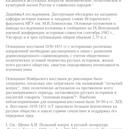
касавшиеся актуальных вопросов экономической, политической и
культурной жизни России и славянских народов.'
ДщюбящА исследования. Диссертация обсуждена на заседании
кафедры истории южных и западных славян Исторического
факультета МГУ им. М.В.Ломоносова. Основные положения и
выводы исследования изложены в сообщении на IX Всесоюзной
научной конференции историков-славистов (сентябрь 1982 г.,
Ужгород) и в трех публикациях общим объемом 2,75 п.л.
Освещение восстания 1830-1831 гг.г историками различных
направлений необходимо рассматривать в связи с развитием
дореволюционного славяноведения, с учетом общественно-
политических условий творчества русских историков, жизни
всего русского общества, зачастую определявших интенсивность
изучения темы.
Освещение Ноябрьского восстания до революции было
затруднено, поскольку оно затрагивало так называемый "польский
вопрос", тему политически актуальную на протяжении всего
рассматриваемого периода, заставлявшую русских историков и
писателей говорить "эзоповым языком"^. Наиболее
неблагоприятными для освещения восстания были 30-50-е гг. XIX
в. Восстание 1830-1831 ггТ произвело большое впечатление на
русское общество и нашло горячее сочувствие и поддержку его
передовых пред
I. См.: Шпин А.Н. Польский вопрос в русской литературе.