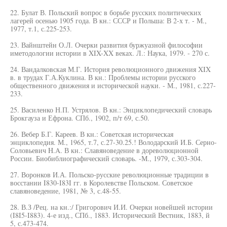
22. Булат В. Польский вопрос в борьбе русских политических
лагерей осенью 1905 года. В кн.: СССР и Польша: В 2-х т. - М.,
1977, т.1, с.225-253.
23. Вайнштейн О.Л. Очерки развития буржуазной философии
иметодологии истории в XIX-XX веках. Л.: Наука, 1979. - 270 с.
24. Вандалковская М.Г. История революционного движения XIX
в. в трудах Г.А.Куклина. В кн.: Проблемы истории русского
общественного движения и исторической науки. - М., 1981, с.227-
233.
25. Василенко Н.П. Устрялов. В кн.: Энциклопедический словарь
Брокгауза и Ефрона. СПб., 1902, п/т 69, с.50.
26. Вебер Б.Г. Кареев. В кн.: Советская историческая
энциклопедия. М., 1965, т.7, с.27-30.25.! Володарский И.Б. Серно-
Соловьевич H.A. В кн.: Славяноведение в дореволюционной
России. Биобиблиографический словарь. -М., 1979, с.303-304.
27. Воронков И.А. Польско-русские революционные традиции в
восстании I830-I83I гг. в Королевстве Польском. Советское
славяноведение, 1981, № 3, с.48-55.
28. В.З /Рец. на кн.:/ Григорович И.И. Очерки новейшей истории
(I8I5-I883). 4-е изд., СПб., 1883. Исторический Вестник, 1883, й
5, с.473-474.