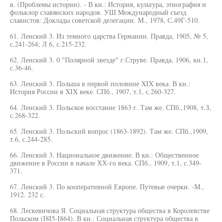
в. (Проблемы истории). - В кн.: История, культура, этнография и
фольклор славянских народов. УШ Международный съезд
славистов: Доклады советской делегации. M., 1978, С.49Г-510.
61. Ленский 3. Из темного царства Германии. Правда, 1905, № 5,
с.241-264; Л 6, с.215-232.
62. Ленский 3. 0 "Полярной звезде" г.Струве. Правда, 1906, кн.1,
с.36-46.
63. Ленский 3. Польша в первой половине XIX века. В кн.:
История России в XIX веке. СПб., 1907, т.1, с.260-327.
64. Ленский 3. Польское восстание 1863 г. Там же. СПб.,1908, т.З,
с.268-322.
65. Ленский 3. Польский вопрос (1863-1892). Там же. СПб.,1909,
т.6, с.244-285.
66. Ленский 3. Национальное движение. В кн.: Общественное
движение в России в начале ХХ-го века. СПб., 1909, т.1, с.349-
371.
67. Ленский 3. По кооперативной Европе. Путевые очерки. -М.,
1912. 232 с.
68. Лескевичова Я. Социальная структура общества в Королевстве
Польском (I8I5-I864). В кн.: Социальная структура общества в