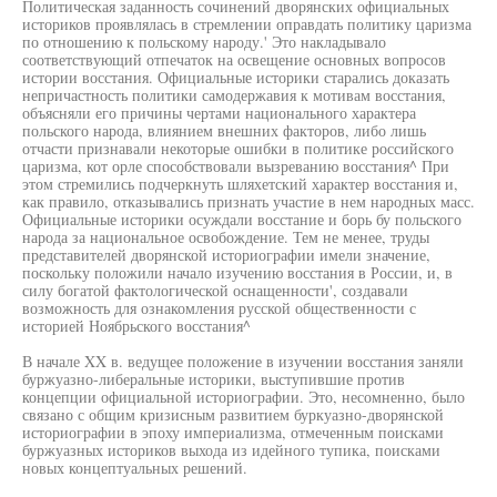
Политическая заданность сочинений дворянских официальных
историков проявлялась в стремлении оправдать политику царизма
по отношению к польскому народу.' Это накладывало
соответствующий отпечаток на освещение основных вопросов
истории восстания. Официальные историки старались доказать
непричастность политики самодержавия к мотивам восстания,
объясняли его причины чертами национального характера
польского народа, влиянием внешних факторов, либо лишь
отчасти признавали некоторые ошибки в политике российского
царизма, кот орле способствовали вызреванию восстания^ При
этом стремились подчеркнуть шляхетский характер восстания и,
как правило, отказывались признать участие в нем народных масс.
Официальные историки осуждали восстание и борь бу польского
народа за национальное освобождение. Тем не менее, труды
представителей дворянской историографии имели значение,
поскольку положили начало изучению восстания в России, и, в
силу богатой фактологической оснащенности', создавали
возможность для ознакомления русской общественности с
историей Ноябрьского восстания^
В начале XX в. ведущее положение в изучении восстания заняли
буржуазно-либеральные историки, выступившие против
концепции официальной историографии. Это, несомненно, было
связано с общим кризисным развитием буркуазно-дворянской
историографии в эпоху империализма, отмеченным поисками
буржуазных историков выхода из идейного тупика, поисками
новых концептуальных решений.