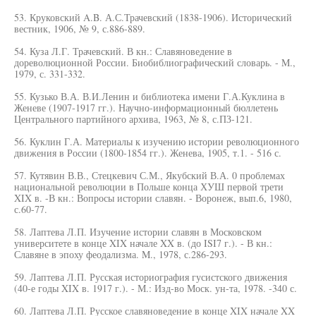
53. Круковский A.B. А.С.Трачевский (1838-1906). Исторический
вестник, 1906, № 9, с.886-889.
54. Куза Л.Г. Трачевский. В кн.: Славяноведение в
дореволюционной России. Биобиблиографический словарь. - M.,
1979, с. 331-332.
55. Кузько В.А. В.И.Ленин и библиотека имени Г.А.Куклина в
Женеве (1907-1917 гг.). Научно-информационный бюллетень
Центрального партийного архива, 1963, № 8, с.ПЗ-121.
56. Куклин Г.А. Материалы к изучению истории революционного
движения в России (1800-1854 гг.). Женева, 1905, т.1. - 516 с.
57. Кутявин В.В., Стецкевич С.М., Якубский В.А. 0 проблемах
национальной революции в Польше конца ХУШ первой трети
XIX в. -В кн.: Вопросы истории славян. - Воронеж, вып.6, 1980,
с.60-77.
58. Лаптева Л.П. Изучение истории славян в Московском
университете в конце XIX начале XX в. (до ISI7 г.). - В кн.:
Славяне в эпоху феодализма. M., 1978, с.286-293.
59. Лаптева Л.П. Русская историография гусистского движения
(40-е годы XIX в. 1917 г.). - М.: Изд-во Моск. ун-та, 1978. -340 с.
60. Лаптева Л.П. Русское славяноведение в конце XIX начале XX