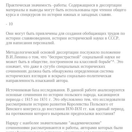
Практическая значимость -работы. Содержащиеся в диссертации
материалы и выводы могут быть использованы при чтении общего
курса и спецкурсов по истории южных и западных славян.
- 10
Они могут быть привлечены для создания обобщающих трудов по
истории славяноведения, истории исторической науки в СССР,
для написания персоналий.
Методологической основой диссертации послужило положение
В.И.Ленина о том, что "беспристрастной" социальной науки не
может быть в обществе, построенном на классовой борьбе"^. Это
означает, что даже в сугубо специальных исторических
сочинениях должна быть обнаружена определенная система
исторических взглядов и вскрыта социально-политическая
направленность изысканий автора.
Источниковая база исследования. В данной работе анализируются
осношые сочинения по истории польского народа, касающиеся
периода с 1815 по 1831 г. Это обусловлено тем, что исследователи
рассматривали историю развития Королевства Польского от
Венского конгресса до восстания I830-I83I гг. как единый период,
на протяжении которого вызревали предпосылки восстания?
Наряду с наиболее значительными "академическими"
сочинениями рассматриваются и работы, авторами которых были