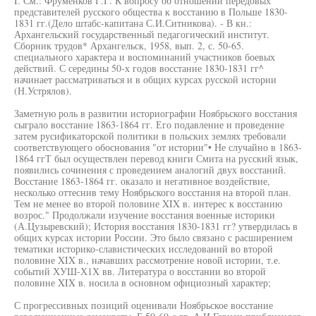
I. См.: Фруменков Г.Г. К вопросу об отношении передовых
представителей русского общества к восстанию в Польше 1830-
1831 гг.(Дело штабс-капитана С.И.Ситникова). - В кн.:
Архангельский государственный педагогический институт.
Сборник трудов* Архангельск, 1958, вып. 2, с. 50-65.
специального характера и воспоминаний участников боевых
действий. С середины 50-х годов восстание 1830-1831 гг^
начинает рассматриваться и в общих курсах русской истории
(Н.Устрялов).
Заметную роль в развитии историографии Ноябрьского восстания
сыграло восстание 1863-1864 гг. Его подавление и проведение
затем русификаторской политики в польских землях требовали
соответствующего обоснования "от истории"• Не случайно в 1863-
1864 ггТ был осуществлен перевод книги Смита на русский язык,
появились сочинения с проведением аналогий двух восстаний.
Восстание 1863-1864 гг. оказало и негативное воздействие,
несколько оттеснив тему Ноябрьского восстания на второй план.
Тем не менее во второй половине XIX в. интерес к восстанию
возрос." Продолжали изучение восстания военные историки
(А.Цузыревский); История восстания 1830-1831 гг? утвердилась в
общих курсах истории России. Это было связано с расширением
тематики историко-славистических исследований во второй
половине XIX в., начавших рассмотрение новой истории, т.е.
событий ХУШ-Х1Х вв. Литература о восстании во второй
половине XIX в. носила в основном официозный характер;
С прогрессивных позиций оценивали Ноябрьское восстание