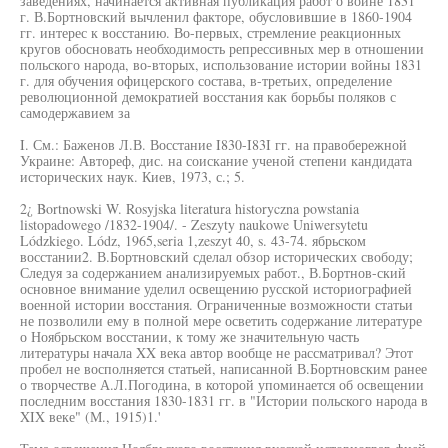
заведениях, начинается активная публикация работ о войне 1831
г. В.Бортновский вычленил факторе, обусловившие в 1860-1904
гг. интерес к восстанию. Во-первых, стремление реакционных
кругов обосновать необходимость репрессивных мер в отношении
польского народа, во-вторых, использование истории войны 1831
г. для обучения офицерского состава, в-третьих, определение
революционной демократией восстания как борьбы поляков с
самодержавием за
I. См.: Баженов Л.В. Восстание I830-I83I гг. на правобережной
Украине: Автореф, дис. на соискание ученой степени кандидата
исторических наук. Киев, 1973, с.; 5.
2¿ Bortnowski W. Rosyjska literatura historyczna powstania
listopadowego /1832-1904/. - Zeszyty naukowe Uniwersytetu
Lódzkiego. Lódz, 1965,seria 1,zeszyt 40, s. 43-74. ябрьском
восстании2. В.Бортновский сделал обзор исторических свободу;
Следуя за содержанием анализируемых работ., В.Бортнов-ский
основное внимание уделил освещению русской историографией
военной истории восстания. Ограниченные возможности статьи
не позволили ему в полной мере осветить содержание литературе
о Ноябрьском восстании, к тому же значительную часть
литературы начала XX века автор вообще не рассматривал? Этот
пробел не восполняется статьей, написанной В.Бортновским ранее
о творчестве А.Л.Погодина, в которой упоминается об освещении
последним восстания 1830-1831 гг. в "Истории польского народа в
XIX веке" (М., 1915)1.'