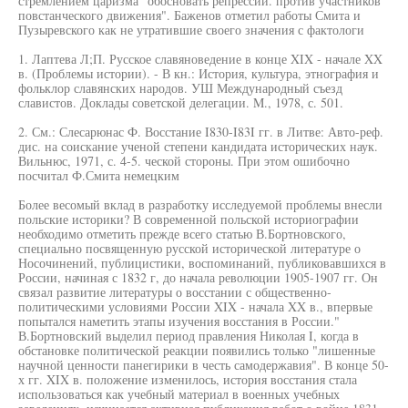
стремлением царизма "обосновать репрессии. против участников
повстанческого движения". Баженов отметил работы Смита и
Пузыревского как не утратившие своего значения с фактологи
1. Лаптева Л;П. Русское славяноведение в конце XIX - начале XX
в. (Проблемы истории). - В кн.: История, культура, этнография и
фольклор славянских народов. УШ Международный съезд
славистов. Доклады советской делегации. M., 1978, с. 501.
2. См.: Слесарюнас Ф. Восстание I830-I83I гг. в Литве: Авто-реф.
дис. на соискание ученой степени кандидата исторических наук.
Вильнюс, 1971, с. 4-5. ческой стороны. При этом ошибочно
посчитал Ф.Смита немецким
Более весомый вклад в разработку исследуемой проблемы внесли
польские историки? В современной польской историографии
необходимо отметить прежде всего статью В.Бортновского,
специально посвященную русской исторической литературе о
Носочинений, публицистики, воспоминаний, публиковавшихся в
России, начиная с 1832 г, до начала революции 1905-1907 гг. Он
связал развитие литературы о восстании с общественно-
политическими условиями России XIX - начала XX в., впервые
попытался наметить этапы изучения восстания в России."
В.Бортновский выделил период правления Николая I, когда в
обстановке политической реакции появились только "лишенные
научной ценности панегирики в честь самодержавия". В конце 50-
х гг. XIX в. положение изменилось, история восстания стала
использоваться как учебный материал в военных учебных