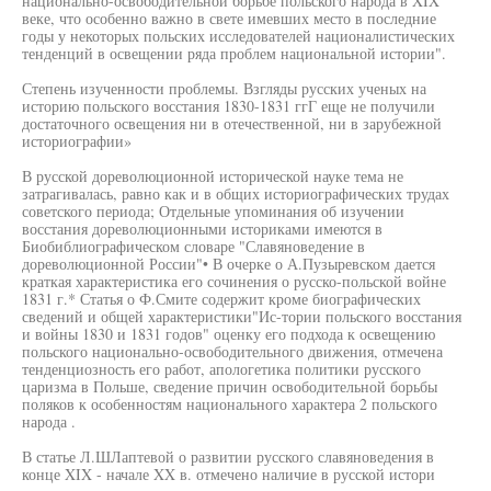
национально-освободительной борьбе польского народа в XIX
веке, что особенно важно в свете имевших место в последние
годы у некоторых польских исследователей националистических
тенденций в освещении ряда проблем национальной истории".
Степень изученности проблемы. Взгляды русских ученых на
историю польского восстания 1830-1831 ггГ еще не получили
достаточного освещения ни в отечественной, ни в зарубежной
историографии»
В русской дореволюционной исторической науке тема не
затрагивалась, равно как и в общих историографических трудах
советского периода; Отдельные упоминания об изучении
восстания дореволюционными историками имеются в
Биобиблиографическом словаре "Славяноведение в
дореволюционной России"• В очерке о А.Пузыревском дается
краткая характеристика его сочинения о русско-польской войне
1831 г.* Статья о Ф.Смите содержит кроме биографических
сведений и общей характеристики"Ис-тории польского восстания
и войны 1830 и 1831 годов" оценку его подхода к освещению
польского национально-освободительного движения, отмечена
тенденциозность его работ, апологетика политики русского
царизма в Польше, сведение причин освободительной борьбы
поляков к особенностям национального характера 2 польского
народа .
В статье Л.ШЛаптевой о развитии русского славяноведения в
конце XIX - начале XX в. отмечено наличие в русской истори