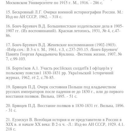
Московском Университете по 1915 г. М., 1916. - 286 с.
15. Бескровный Л.Г. Очерки военной историографии России. М.:
Изд-во АН СССР, 1962. - 318 с.
16. Бонч-Бруевич В.Д. Большевистские издательские дела в 1905-
1907 гг. (Из воспоминаний). Красная летопись, 1931, № 4, с.47-
86.
17. Бонч-Бруевич В.Д. Женевские воспоминания (1902-1903).
-Избр.соч.: В 3-х т. М., 1961, т.З, с.237-293.15. /Бонч-Бруевич/
Памяти Георгия Аркадьевича Куклина. -Вестник жизни, 1907, №
7, с.99-103.
18. Бортн1ков А.1. Участь рос1йских солдатГв I оф1цер1в у
польскому повстан1 1830-1831 рр. Укра1ньский 1сторичний
журнал, 1962, гё 2, с.78-85.
19. Брянцев П.Д. Очерк состояния Польши под владычеством
русских императоров после падения ее до 1830 г., или до первого
восстания поляков. Вильна, 1895. - 51 с.
20. Брянцев П.Д. Восстание поляков в 1830-1831 гг. Вильна, 1896.
- 31 с.
21. Еузескул В. Всеобщая история и ее представители в России в
XIX в. и начале XX века: В 2-х ч. -Л.: Изд-во АН СССР, 1929. 4.1.
218 с.