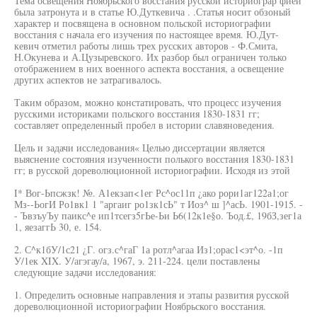
Тема освещения Ноябрьского восстания русской историограр фией
была затронута и в статье Ю.Дуткевича . .Статья носит обзоный
характер и посвящена в основном польской историографии
восстания с начала его изучения по настоящее время. Ю.Дут-
кевич отметил работы лишь трех русских авторов - Ф.Смита,
Н.Окунева и А.Цузыревского. Их разбор был ограничен только
отображением в них военного аспекта восстания, а освещение
других аспектов не затрагивалось.
Таким образом, можно констатировать, что процесс изучения
русскими историками польского восстания 1830-1831 гг;
составляет определенный пробел в истории славяноведения.
Цель и задачи исследования« Целью диссертации является
выяснение состояния изученности полького восстания 1830-1831
гг; в русской дореволюционной историографии. Исходя из этой
I* Вог-Ьпсжзк! №. А1екзап<1ег Рс^ос11п ¿ако рори1аг122а1;ог
Мз--ЬогИ Ро1вк1 1 "аргаиг ро1зк1сЬ" т Иоз^ ш ]^асЬ. 1901-1915. -
- ЪвзъуЪу паикс^е ип1тсегз5гЬе-Ьи Ь6(12к1е§о. Ъод.£, 19бЗ,зег1а
1, яезаггЬ 30, е. 154.
2. С^к1бУ/1с21 ¿Г. огз.с^гаГ 1а ротл^агаа Из1;орас1<эт^о. -1п
У/1ек XIX. У/агэгау/а, 1967, э. 211-224. цели поставлены
следующие задачи исследования:
1. Определить основные направления и этапы развития русской
дореволюционной историографии Ноябрьского восстания.