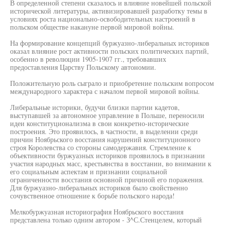
В определенной степени сказалось и влияние новейшей польской
исторической литературы, активизировавшей разработку темы в
условиях роста национально-освободительных настроений в
польском обществе накануне первой мировой войны.
На формирование концепций буржуазно-либеральных историков
оказал влияние рост активности польских политических партий,
особенно в революции 1905-1907 гг., требовавших
предоставления Царству Польскому автономии.
Положительную роль сыграло и приобретение польским вопросом
международного характера с началом первой мировой войны.
Либеральные историки, будучи близки партии кадетов,
выступавшей за автономное управление в Польше, переносили
идеи конституционализма в свои конкретно-исторические
построения. Это проявилось, в частности, в выделении среди
причин Ноябрьского восстания нарушений конституционного
строя Королевства со стороны самодержавия. Стремление к
объективности буржуазных историков проявилось в признании
участия народных масс, крестьянства в восстании, во внимании к
его социальным аспектам и признании социальной
ограниченности восстания основной причиной его поражения.
Для буржуазно-либеральных историков было свойственно
сочувственное отношение к борьбе польского народа!
Мелкобуржуазная историография Ноябрьского восстания
представлена только одним автором - З^С.Стенцелем, который