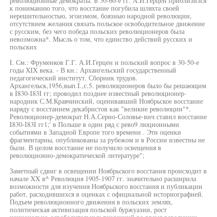
революционные демократы. Б 50-60-е гг. А.И.Герцен приблизился
к пониманию того, что восстание погубила шляхта своей
нерешительностью, эгоизмом, боязнью народной революции,
отсутствием желания связать польское освободительное движение
с русским, без чего победа польских революционеров была
невозможна*. Мысль о том, что единство действий русских и
польских
I. См.: Фруменков Г.Г. А.И.Герцен и польский вопрос в 30-50-е
годы XIX века. - В кн.: Архангельский государственный
педагогический институт. Сборник трудов.
Архангельск,1956,вып.I.,с.5. революционеров было бы решающим
в I830-I83I гг; проводил позднее известный революционер-
народник С.М.Кравчинский, оценивавший Ноябрьское восстание
наряду с восстанием декабристов как "великие революции"*.
Революционер-демократ Н.А.Серно-Соловье-вич ставил восстание
I830-I83I гг1;' в Польше в один ряд с рево9 люционными
событиями в Западной Европе того времени . Эти оценки
фрагментарны, опубликованы за рубежом и в России известны не
были. В целом восстание не получило освещения в
революционно-демократической литературе";
Заметный сдвиг в освещении Ноябрьского восстания происходит в
начале XX в^ Революция 1905-1907 гг. значительно расширила
возможности для изучения Ноябрьского восстания и публикации
работ, расходившихся в оценках с официальной историографией.
Подъем революционного движения в польских землях,
политическая активизация польской буржуазии, рост