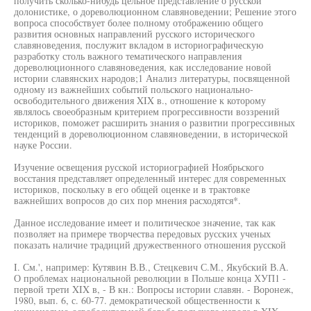
получить сколько-нибудь цельное представление о русской
долонистике, о дореволюционном славяноведении; Решение этого
вопроса способствует более полному отображению общего
развития основных направлений русского исторического
славяноведения, послужит вкладом в историографическую
разработку столь важного тематического направления
дореволюционного славяноведения, как исследование новой
истории славянских народов;1 Анализ литературы, посвященной
одному из важнейших событий польского национально-
освободительного движения XIX в., отношение к которому
являлось своеобразным критерием прогрессивности воззрений
историков, поможет расширить знания о развитии прогрессивных
тенденций в дореволюционном славяноведении, в исторической
науке России.
Изучение освещения русской историографией Ноябрьского
восстания представляет определенный интерес для современных
историков, поскольку в его общей оценке и в трактовке
важнейших вопросов до сих пор мнения расходятся*.
Данное исследование имеет и политическое значение, так как
позволяет на примере творчества передовых русских ученых
показать наличие традиций дружественного отношения русской
I. См.', например: Кутявин В.В., Стецкевич С.М., Якубский В.А.
О проблемах национальной революции в Польше конца ХУП1 -
первой трети XIX в, - В кн.: Вопросы истории славян. - Воронеж,
1980, вып. 6, с. 60-77. демократической общественности к