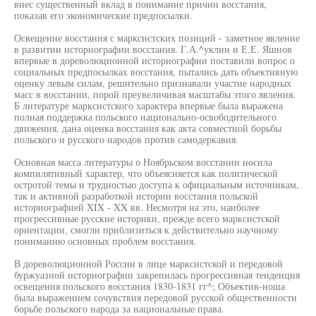
внес существенный вклад в понимание причин восстания,
показав его экономические предпосылки.
Освещение восстания с марксистских позиций - заметное явление
в развитии историографии восстания. Г.А.^уклин и Е.Е. Яшнов
впервые в дореволюционной историографии поставили вопрос о
социальных предпосылках восстания, пытались дать объективную
оценку левым силам, решительно признавали участие народных
масс в восстании, порой преувеличивая масштабы этого явления.
Б литературе марксистского характера впервые была выражена
полная поддержка польского национально-освободительного
движения, дана оценка восстания как акта совместной борьбы
польского и русского народов против самодеркавия.
Основная масса литературы о Ноябрьском восстании носила
компилятивный характер, что объеясняется как политической
остротой темы и трудностью доступа к официальным источникам,
так и активной разработкой истории восстания польской
историографией XIX - XX вв. Несмотря на это, наиболее
прогрессивные русские историки, прежде всего марксистской
ориентации, смогли приблизиться к действительно научному
пониманию основных проблем восстания.
В дореволюционной России в лице марксистской и передовой
буржуазной историографии закрепилась прогрессивная тенденция
освещения польского восстания 1830-1831 гг^; Объектив-ноша
была выражением сочувствия передовой русской общественности
борьбе польского народа за национальные права.