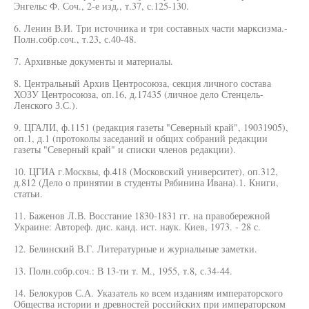
Энгельс Ф. Соч., 2-е изд., т.37, с.125-130.
6. Ленин В.И. Три источника и три составных части марксизма.-
Полн.собр.соч., т.23, с.40-48.
7. Архивные документы и материалы.
8. Центральный Архив Центросоюза, секция личного состава
ХОЗУ Центросоюза, оп.16, д.17435 (личное дело Стенцель-
Ленского З.С.).
9. ЦГАЛИ, ф.1151 (редакция газеты "Северный край", 19031905),
оп.1, д.1 (протоколы заседаний и общих собраний редакции
газеты "Северный край" и списки членов редакции).
10. ЦГИА г.Москвы, ф.418 (Московский университет), оп.312,
д.812 (Дело о принятии в студенты Рябинина Ивана).1. Книги,
статьи.
11. Баженов Л.В. Восстание 1830-1831 гг. на правобережной
Украине: Автореф. дис. канд. ист. наук. Киев, 1973. - 28 с.
12. Белинский В.Г. Литературные и журнальные заметки.
13. Полн.собр.соч.: В 13-ти т. М., 1955, т.8, с.34-44.
14. Белокуров С.А. Указатель ко всем изданиям императорского
Общества истории и древностей российских при императорском