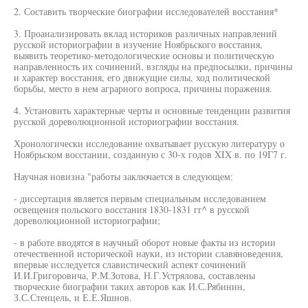
2. Составить творческие биографии исследователей восстания*
3. Проанализировать вклад историков различных направлений
русской историографии в изучение Ноябрьского восстания,
выявить теоретико-методологические основы и политическую
направленность их сочинений, взгляды на предпосылки, причины
и характер восстания, его движущие силы, ход политической
борьбы, место в нем аграрного вопроса, причины поражения.
4. Установить характерные черты и основные тенденции развития
русской дореволюционной историографии восстания.
Хронологически исследование охватывает русскую литературу о
Ноябрьском восстании, созданную с 30-х годов XIX в. по 19Г7 г.
Научная новизна "работы заключается в следующем:
- диссертация является первым специальным исследованием
освещения польского восстания 1830-1831 гг^ в русской
дореволюционной историографии;
- в работе вводятся в научный оборот новые факты из истории
отечественной исторической науки, из истории славяноведения,
впервые исследуется славистический аспект сочинений
И.И.Григоровича, Р.М.Зотова, Н.Г.Устрялова, составлены
творческие биографии таких авторов как И.С.Рябинин,
З.С.Стенцель, и Е.Е.Яшнов.