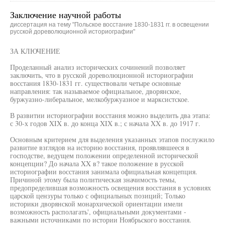
Заключение научной работы
диссертация на тему "Польское восстание 1830-1831 гг. в освещении
русской дореволюционной историографии"
ЗА КЛЮЧЕНИЕ
Проделанный анализ исторических сочинений позволяет
заключить, что в русской дореволюционной историографии
восстания 1830-1831 гг. существовали четыре основные
направления: так называемое официальное, дворянское,
буржуазно-либеральное, мелкобуржуазное и марксистское.
В развитии историографии восстания можно выделить два этапа:
с 30-х годов XIX в. до конца XIX в.; с начала XX в. до 1917 г.
Основным критерием для выделения указанных этапов послужило
развитие взглядов на историю восстания, проявлявшееся в
господстве, ведущем положении определенной исторической
концепции? До начала XX в? такое положение в русской
историографии восстания занимала официальная концепция.
Причиной этому была политическая значимость темы,
предопределившая возможность освещения восстания в условиях
царской цензуры только с официальных позиций; Только
историки дворянской монархической ориентации имели
возможность располагать', официальными документами -
важными источниками по истории Ноябрьского восстания.