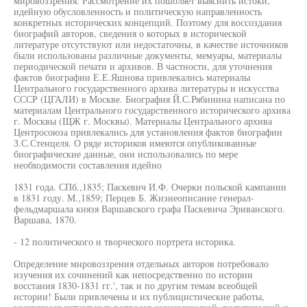
мировоззрения. Рассмотрение их пошоляет выяснить истоки,
идейную обусловленность и политическую направленность
конкретных исторических концепций. Поэтому для воссоздания
биографий авторов, сведения о которых в исторической
литературе отсутствуют или недостаточны, в качестве источников
были использованы различные документы, мемуары, материалы
периодической печати и архивов. В частности, для уточнения
фактов биографии Е.Е.Яшнова привлекались материалы
Центрального государственного архива литературы и искусства
СССР (ЦГАЛИ) в Москве. Биография Й.С.Рябинина написана по
материалам Центрального государственного исторического архива
г. Москвы (ЩЖ г. Москвы). Материалы Центрального архива
Центросоюза привлекались для установления фактов биографии
З.С.Стенцеля. О ряде историков имеются опубликованные
биографические данные, они использовались по мере
необходимости составления идейно
1831 года. СПб.,1835; Паскевич И.Ф. Очерки польской кампании
в 1831 году. М.,1859; Перцев Б. Жизнеописание генерал-
фельдмаршала князя Варшавского графа Паскевича Эриванского.
Варшава, 1870.
- 12 политического и творческого портрета историка.
Определение мировоззрения отдельных авторов потребовало
изучения их сочинений как непосредственно по истории
восстания 1830-1831 гг.', так и по другим темам всеобщей
истории! Были привлечены и их публицистические работы,