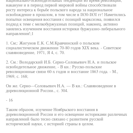
национально-освободительных тенденций во время революции,
накануне и в период первой мировой войны способствовали
росту интереса к борьбе польского народа за национальное
освобождение в прошлом, в том числе в I830-I83I гг! Наметились
попытки освещения восстания с позиций марксизма, появился
подход к теме с мелкобуржуазных позиций, наконец, активно
занялись изучением восстания историки буржуазно-либерального
направления!;1
1. См;: Жигунов Е.К. С.М.Кравчинский о польском
социалистическом движении 70-80 годов XIX века. - Советское
славяноведение, 1971, Я 4, с. 70.
2. См.: Володарский И.Б. Серно-Соловьевич H.A. и польское
освободительное движение, - В кн.: Русско-польские
революционные связи 60-х годов и восстание 1863 года. - М.,
1969, с. 168;
Он же. Серно—Соловьевич H.A. — В кн.: Славяноведение в
дореволюционной России., с. 304.
- 16
Таким образом, изучение Ноябрьского восстания в
дореволюционной России и его освещение историками различных
направлений было тесно связано с развитием русской
исторической науки, с историей страны в целом.