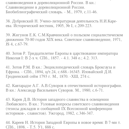
славяноведения в дореволюционной России. В кн.:
Славяноведение в дореволюционной России.
Биобиблиографический словарь. - М., 1979, с.11-46.
38. Дубровский Н. Учено-литературная деятельность Н.И.Каре-
ева. Исторический вестник, 1905, № I, с.209-223.
39. Жигунов Е.К. С.М.Кравчинский о польском социалистическом
движении 70-80 годов XIX века. Советское славяноведение, 1971,
JS 4, с.67-79.
40. Зотов Р. Тридцатилетие Европы в царствование императора
Николая I: В 2-х ч. СПб., 1857. - 4.1. 348 е.; 4.2. 313.
41. Зотов P.M. В кн.: Энциклопедический словарь Брокгауза и
Ефрона. - СПб., 1894, ц/т.24, с.688.-16345. Иловайский Д.И.
Гродненский сейм 1793 г. М., 1870. -ХШ, 274 с.
42. Кавтарадзе А.Г. А.В.Суворов в отечественной историографии.
В кн.: Александр Васильевич Суворов. М., 1980, с.6-71.
43. Карев Д.В. История западного славянства в освещении
Любавского. В кн.: Узловые вопросы советского славяноведения
(тезисы докладов и сообщений IX Всесоюзной конференции
историков-, славистов). Ужгород, 1982, с.346-347.
44. Кареев Н. История Западной Европы в новое время: В 7-ми т.
СПб., 1898. - Т.5. У1, 888 с.