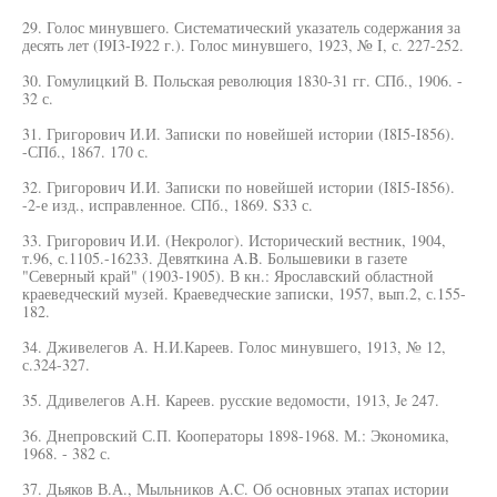
29. Голос минувшего. Систематический указатель содержания за
десять лет (I9I3-I922 г.). Голос минувшего, 1923, № I, с. 227-252.
30. Гомулицкий В. Польская революция 1830-31 гг. СПб., 1906. -
32 с.
31. Григорович И.И. Записки по новейшей истории (I8I5-I856).
-СПб., 1867. 170 с.
32. Григорович И.И. Записки по новейшей истории (I8I5-I856).
-2-е изд., исправленное. СПб., 1869. S33 с.
33. Григорович И.И. (Некролог). Исторический вестник, 1904,
т.96, с.1105.-16233. Девяткина A.B. Большевики в газете
"Северный край" (1903-1905). В кн.: Ярославский областной
краеведческий музей. Краеведческие записки, 1957, вып.2, с.155-
182.
34. Дживелегов А. Н.И.Кареев. Голос минувшего, 1913, № 12,
с.324-327.
35. Ддивелегов А.Н. Кареев. русские ведомости, 1913, Je 247.
36. Днепровский С.П. Кооператоры 1898-1968. М.: Экономика,
1968. - 382 с.
37. Дьяков В.А., Мыльников A.C. Об основных этапах истории