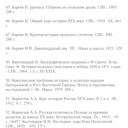
45. Кареев Н. ppionica. Сборник по польским делам. СПб., 1905.
268 с.
46. Кареев Н. Общий курс истории XIX века. СПб., 1910. -IX, 661
с.
47. Кареев Н. Краткая история прошлого столетия. СПб., I9II. -
288 с.
48. Кареев Н.И. Девятнадцатый век. ПГ.: Наука и школа, 1923. 120
с.
49. Квитницкий В. /Биографические сведения о Ф.Смите/. В кн.:
Смит Ф. История польского восстания и войны 1830 и 1831 годов.
- СПб., 1864, т.З, c.XI-XXIX.
50. Комплексные проблемы истории и культуры народов
Центральной и Юго-Восточной Европы: Итоги и перспективы
исследований.1. М.: Наука, 1979. 288 с.
51. Корнилов А.А. Курс истории России ХЕХ века: В 3-х ч. -М.,
1912. 4.1. 279 с.
52. Корнилов А.А. Русская политика в Польше со времени
разделов до начала XX века. Исторический очерк. Пг., 1915. - 93
с.-16457. Костомаров H.И. Последние годы Речи Посполитой.
СПб., 1870. - 870, ГУ с.