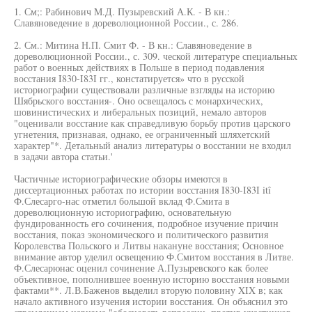
1. См;: Рабинович М.Д. Пузыревский А.К. - В кн.:
Славяноведение в дореволюционной России., с. 286.
2. См.: Митина Н.П. Смит Ф. - В кн.: Славяноведение в
дореволюционной России., с. 309. ческой литературе специальных
работ о военных действиях в Польше в период подавления
восстания I830-I83I гг., констатируется» что в русской
историографии существовали различные взгляды на историю
Шябрьского восстания-. Оно освещалось с монархических,
шовинистических и либеральных позиций, немало авторов
"оценивали восстание как справедливую борьбу против царского
угнетения, признавая, однако, ее ограниченный шляхетский
характер"*. Детальный анализ литературы о восстании не входил
в задачи автора статьи.'
Частичные историографические обзоры имеются в
диссертационных работах по истории восстания I830-I83I itî
Ф.Слесарго-нас отметил большой вклад Ф.Смита в
дореволюционную историографию, основательную
фундированность его сочинения, подробное изучение причин
восстания, показ экономического и политического развития
Королевства Польского и Литвы накануне восстания; Основное
внимание автор уделил освещению Ф.Смитом восстания в Литве.
Ф.Слесарюнас оценил сочинение А.Пузыревского как более
объективное, пополнившее военную историю восстания новыми
фактами**. Л.В.Баженов выделил вторую половину XIX в; как
начало активного изучения истории восстания. Он объяснил это