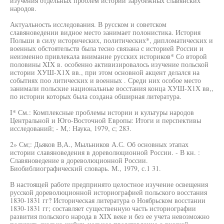
изучения отдельных проблем истории зарубежных славянских
народов.
Актуальность исследования. В русском и советском
славяноведении видное место занимает полонистика. История
Польши в силу исторических, политических*, дипломатических и
военных обстоятельств была тесно связана с историей России и
неизменно привлекала внимание русских историков* Со второй
половины XIX в. особенно активизировалось изучение польской
истории ХУШ-Х1Х вв., при этом основной акцент делался на
событиях поо литических и военных . Среди них особое место
занимали польские национальные восстания конца ХУШ-Х1Х вв,,
по истории которых была создана обширная литература.
I* См.: Комплексные проблемы истории и культуры народов
Центральной и Юго-Восточной Европы: Итоги и перспективы
исследований; - М,: Наука, 1979, с; 283.
2» См;: Дьяков В,А., Мыльников А.С. Об основных этапах
истории славяноведения в дореволюционной России. - В кн. :
Славяноведение в дореволюционной России.
Биобиблиографический словарь. М., 1979, с.1 31.
В настоящей работе предпринято целостное изучение освещения
русской дореволюционной историографией польского восстания
1830-1831 гг? Историческая литература о Ноябрьском восстании
1830-1831 гг; составляет существенную часть историографии
развития польского народа в XIX веке и без ее учета невозможно