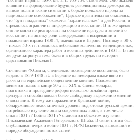
-Вестник Европы, 1880, кн. 2, с. 703-704. ставителей. Оно оказало
влияние на формирование будущих революционных демократов,
вызвав политические симпатии к борьбе польского народа за
национальное освобождение*; Царское правительство опасалось,
что "бунт подданных" окажется "заразительным" и для России, и
стремилось ограничить информацию о восстании. В то же время
оно не могло не реагировать на обилие литературы и мнений о
восстании, на оцзнку роли самодержавия в вызревании и
подавлении взрыва 1830 г?, имевшихся в Европе; Поэтому в 30-х
- начале 50-х гг. появилось небольшое количество тенденциозных;
официозного характера работ о военных действиях в 1831 г. В том
же духе затронута тема была и в общих трудах по истории
царствования Николая I.
Сочинение Ф.Смита, специально посвященное восстанию, было
издано в 1839-1848 гг£ в Берлине на немецком языке явно из
расчета на европейское общественное мнение. Положение
меняется только в конце 50-х гг. XIX в. Смена монарха,
подготовка и проведшие реформ несколько ослабили пресс
цензуры и способствовали более свободному выражению мнений
о восстании. К тому же поражение в Крымской войне,
обнаружившее недостаточный уровень подготовки русской армии,
потребовало изучение опыта современных войн, в том числе
опыта 1831 г? Война 1831 г^ становится объектом изучения
Николаевской Академии Генерального Штаба. В связи с этим был
опубликован очерк о войне 1831 г; И.Ф.Паскевича, вызвавший в
порвдке обсуждения поток статей