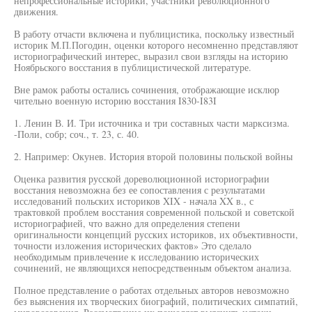
непрофессиональные историки, участники революционного
движения.
В работу отчасти включена и публицистика, поскольку известный
историк М.П.Погодин, оценки которого несомненно представляют
историографический интерес, выразил свои взгляды на историю
Ноябрьского восстания в публицистической литературе.
Вне рамок работы остались сочинения, отображающие исклюр
чительно военную историю восстания I830-I83I
1. Ленин В. И. Три источника и три составных части марксизма.
-Поли, собр; соч., т. 23, с. 40.
2. Например: Окунев. История второй половины польской войны
Оценка развития русской дореволюционной историографии
восстания невозможна без ее сопоставления с результатами
исследований польских историков XIX - начала XX в., с
трактовкой проблем восстания современной польской и советской
историографией, что важно для определения степени
оригинальности концепций русских историков, их объективности,
точности изложения исторических фактов» Это сделало
необходимым привлечение к исследованию исторических
сочинений, не являющихся непосредственным объектом анализа.
Полное представление о работах отдельных авторов невозможно
без выяснения их творческих биографий, политических симпатий,