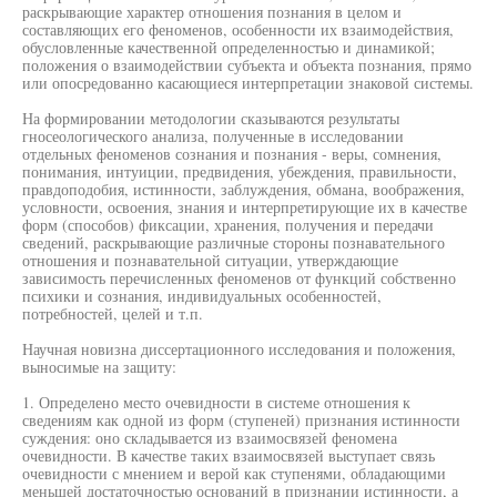
раскрывающие характер отношения познания в целом и
составляющих его феноменов, особенности их взаимодействия,
обусловленные качественной определенностью и динамикой;
положения о взаимодействии субъекта и объекта познания, прямо
или опосредованно касающиеся интерпретации знаковой системы.
На формировании методологии сказываются результаты
гносеологического анализа, полученные в исследовании
отдельных феноменов сознания и познания - веры, сомнения,
понимания, интуиции, предвидения, убеждения, правильности,
правдоподобия, истинности, заблуждения, обмана, воображения,
условности, освоения, знания и интерпретирующие их в качестве
форм (способов) фиксации, хранения, получения и передачи
сведений, раскрывающие различные стороны познавательного
отношения и познавательной ситуации, утверждающие
зависимость перечисленных феноменов от функций собственно
психики и сознания, индивидуальных особенностей,
потребностей, целей и т.п.
Научная новизна диссертационного исследования и положения,
выносимые на защиту:
1. Определено место очевидности в системе отношения к
сведениям как одной из форм (ступеней) признания истинности
суждения: оно складывается из взаимосвязей феномена
очевидности. В качестве таких взаимосвязей выступает связь
очевидности с мнением и верой как ступенями, обладающими
меньшей достаточностью оснований в признании истинности, а