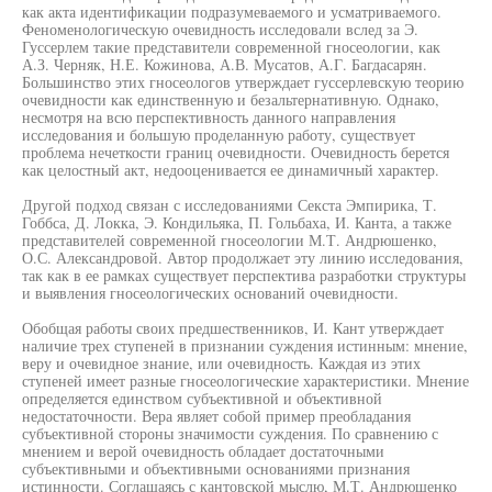
как акта идентификации подразумеваемого и усматриваемого.
Феноменологическую очевидность исследовали вслед за Э.
Гуссерлем такие представители современной гносеологии, как
А.З. Черняк, Н.Е. Кожинова, А.В. Мусатов, А.Г. Багдасарян.
Большинство этих гносеологов утверждает гуссерлевскую теорию
очевидности как единственную и безальтернативную. Однако,
несмотря на всю перспективность данного направления
исследования и большую проделанную работу, существует
проблема нечеткости границ очевидности. Очевидность берется
как целостный акт, недооценивается ее динамичный характер.
Другой подход связан с исследованиями Секста Эмпирика, Т.
Гоббса, Д. Локка, Э. Кондильяка, П. Гольбаха, И. Канта, а также
представителей современной гносеологии М.Т. Андрюшенко,
О.С. Александровой. Автор продолжает эту линию исследования,
так как в ее рамках существует перспектива разработки структуры
и выявления гносеологических оснований очевидности.
Обобщая работы своих предшественников, И. Кант утверждает
наличие трех ступеней в признании суждения истинным: мнение,
веру и очевидное знание, или очевидность. Каждая из этих
ступеней имеет разные гносеологические характеристики. Мнение
определяется единством субъективной и объективной
недостаточности. Вера являет собой пример преобладания
субъективной стороны значимости суждения. По сравнению с
мнением и верой очевидность обладает достаточными
субъективными и объективными основаниями признания
истинности. Соглашаясь с кантовской мыслю, М.Т. Андрюшенко