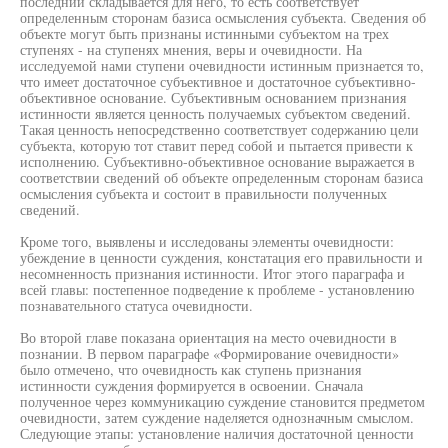
последний складывается для него, то есть соответствует
определенным сторонам базиса осмысления субъекта. Сведения об
объекте могут быть признаны истинными субъектом на трех
ступенях - на ступенях мнения, веры и очевидности. На
исследуемой нами ступени очевидности истинным признается то,
что имеет достаточное субъективное и достаточное субъективно-
объективное основание. Субъективным основанием признания
истинности является ценность получаемых субъектом сведений.
Такая ценность непосредственно соответствует содержанию цели
субъекта, которую тот ставит перед собой и пытается привести к
исполнению. Субъективно-объективное основание выражается в
соответствии сведений об объекте определенным сторонам базиса
осмысления субъекта и состоит в правильности полученных
сведений.
Кроме того, выявлены и исследованы элементы очевидности:
убеждение в ценности суждения, констатация его правильности и
несомненность признания истинности. Итог этого параграфа и
всей главы: постепенное подведение к проблеме - установлению
познавательного статуса очевидности.
Во второй главе показана ориентация на место очевидности в
познании. В первом параграфе «Формирование очевидности»
было отмечено, что очевидность как ступень признания
истинности суждения формируется в освоении. Сначала
полученное через коммуникацию суждение становится предметом
очевидности, затем суждение наделяется однозначным смыслом.
Следующие этапы: установление наличия достаточной ценности