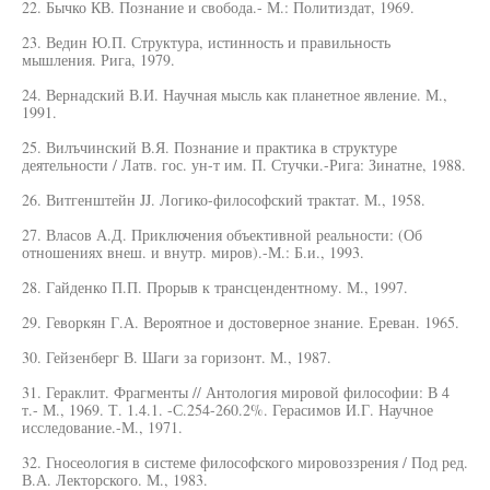
22. Бычко КВ. Познание и свобода.- М.: Политиздат, 1969.
23. Ведин Ю.П. Структура, истинность и правильность
мышления. Рига, 1979.
24. Вернадский В.И. Научная мысль как планетное явление. М.,
1991.
25. Вилъчинский В.Я. Познание и практика в структуре
деятельности / Латв. гос. ун-т им. П. Стучки.-Рига: Зинатне, 1988.
26. Витгенштейн JJ. Логико-философский трактат. М., 1958.
27. Власов А.Д. Приключения объективной реальности: (Об
отношениях внеш. и внутр. миров).-М.: Б.и., 1993.
28. Гайденко П.П. Прорыв к трансцендентному. М., 1997.
29. Геворкян Г.А. Вероятное и достоверное знание. Ереван. 1965.
30. Гейзенберг В. Шаги за горизонт. М., 1987.
31. Гераклит. Фрагменты // Антология мировой философии: В 4
т.- М., 1969. Т. 1.4.1. -С.254-260.2%. Герасимов И.Г. Научное
исследование.-М., 1971.
32. Гносеология в системе философского мировоззрения / Под ред.
В.А. Лекторского. М., 1983.