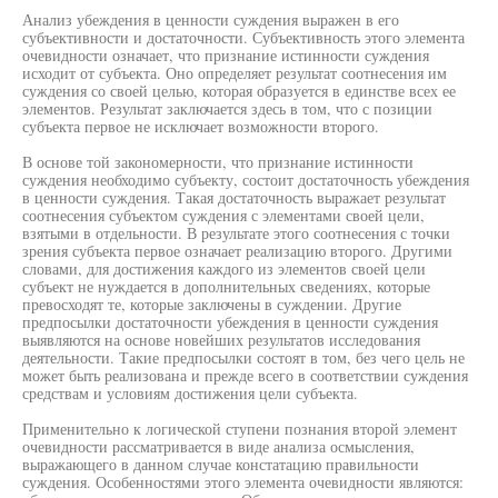
Анализ убеждения в ценности суждения выражен в его
субъективности и достаточности. Субъективность этого элемента
очевидности означает, что признание истинности суждения
исходит от субъекта. Оно определяет результат соотнесения им
суждения со своей целью, которая образуется в единстве всех ее
элементов. Результат заключается здесь в том, что с позиции
субъекта первое не исключает возможности второго.
В основе той закономерности, что признание истинности
суждения необходимо субъекту, состоит достаточность убеждения
в ценности суждения. Такая достаточность выражает результат
соотнесения субъектом суждения с элементами своей цели,
взятыми в отдельности. В результате этого соотнесения с точки
зрения субъекта первое означает реализацию второго. Другими
словами, для достижения каждого из элементов своей цели
субъект не нуждается в дополнительных сведениях, которые
превосходят те, которые заключены в суждении. Другие
предпосылки достаточности убеждения в ценности суждения
выявляются на основе новейших результатов исследования
деятельности. Такие предпосылки состоят в том, без чего цель не
может быть реализована и прежде всего в соответствии суждения
средствам и условиям достижения цели субъекта.
Применительно к логической ступени познания второй элемент
очевидности рассматривается в виде анализа осмысления,
выражающего в данном случае констатацию правильности
суждения. Особенностями этого элемента очевидности являются: