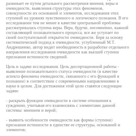
развивает ее путем детального рассмотрения мнения, веры и
очевидности, выявления структуры этих феноменов,
совокупности их оснований и элементов, исследования этих
ступеней на уровнях чувственного и логического познания. В его
исследовании тем не менее в качестве центральной проблемы
рассматривалась ступень веры. Вера, будучи, несомненно, важной
составляющей познавательного процесса, все же уступает по
своей поступательной открытости очевидности. Беря за основу
систематический подход к очевидности, углубленный М.Т.
Андрюшенко, автор видит необходимость в разработке отдельного
направления исследования очевидности как высшей ступени
признания истинности сведений.
Цель и задачи исследования. Цель диссертационной работы -
выявление познавательного статуса очевидности (в качестве
аспекта феномена очевидности, связанного с его функцией в
познании) в соответствии с современными направлениями в
науке в целом. Для достижения этой цели ставятся следующие
задачи:
- раскрыть функции очевидности в системе отношения к
суждению, учитывая его взаимосвязь с элементами данной
системы: мнением и верой;
- выявить особенности очевидности как формы (ступени)
признания истинности в единстве ее структуры, оснований и
элементов;