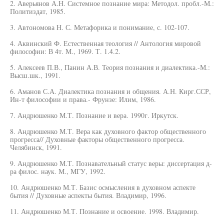
2. Аверьянов А.Н. Системное познание мира: Методол. пробл.-М.:
Политиздат, 1985.
3. Автономова Н. С. Метафорика и понимание, с. 102-107.
4. Аквинский Ф. Естественная теология // Антология мировой
философии: В 4т. М., 1969. Т. 1.4.2.
5. Алексеев П.В., Панин А.В. Теория познания и диалектика.-М.:
Высш.шк., 1991.
6. Аманов С.А. Диалектика познания и общения. А.Н. Кирг.ССР,
Ин-т философии и права.- Фрунзе: Илим, 1986.
7. Андрюшенко М.Т. Познание и вера. 1990г. Иркутск.
8. Андрюшенко М.Т. Вера как духовного фактор общественного
прогресса// Духовные факторы общественного прогресса.
Челябинск, 1991.
9. Андрюшенко М.Т. Познавательный статус веры: диссертация д-
ра филос. наук. М., МГУ, 1992.
10. Андрюшенко М.Т. Базис осмысления в духовном аспекте
бытия // Духовные аспекты бытия. Владимир, 1996.
11. Андрюшенко М.Т. Познание и освоение. 1998. Владимир.