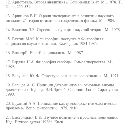
12. Аристотель. Вторая аналитика // Сочинения: В 4т. М., 1978. Т.
2. - с. 255-531.
13. Аршинов В.И. О роли эксперимента в развитии научного
познания // Теория познания и современная физика. М., 1984.
14. Баженов Л.Б. Строение и функции научной теории. М., 1978.
15. Бахтин М.М. К философии поступка // Философия и
социология науки и техники. Ежегодник 1984-1985.
16. БашлярГ. Новый рационализм. М., 1987.
17. Бердяев Н.А. Философия свободы. Смысл творчества. М.,
1989.
18. Борунков Ю. Ф. Структура религиозного сознания. М., 1971.
19. Борщов А. С. Принцип детерминизма и основные законы
диалектики / Под ред. В.Н.Ярской.-Саратов: Изд-во Сарат.ун-та,
1990.
20. Брудный А.А. Понимание как философско-психологическая
проблема// Вопр. философии. 1975. №10.
21. Быстрицкий Е.К. Научное познание и проблема понимания.
Изд. Наукова думка. 1986г. Киев.