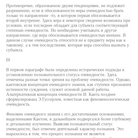
Противоречие, образованное двумя тенденциями, не подлежит
разрешению, если в обоснованности веры очевидностью брать
только то направление -то, в котором первая обосновывается
второй внутренне. Здесь вера в некоторое сведение возможна при
условии, если последнее обладает для субъекта соответствующей
степенью очевидности. Но необходимо учитывать и другое
направление, где вера обосновывается очевидностью внешне. В
данном случае очевидность относится не к предмету веры как к
таковому, а к тем последствиям, которые вера способна вызвать у
субъекта.
Ill
В первом параграфе были определены исторические подходы к
установлению познавательного статуса очевидности. Здесь
отмечены разные точки зрения на проблему очевидности. Однако,
кантовская концепция очевидного знания, как ступени признания
истинности суждения, служит основой данной работы.
Альтернативная концепция очевидности И. Канта позднее
сформулирована Э.Гуссерлем, известная как феноменологическая
очевидность.
Феномен очевидного знания с его достаточными основаниями,
выделенными Кантом, в дальнейшем подвергался более глубокому
и детальному изучению. Выявляя познавательный статус
очевидности, был отмечен деятельный характер познания. Это
выразилось в том, что процесс познания не является