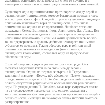
указанных феноменов во взаимосвязи с чем-то другим, и в
некоторых случаях такая концентрация оказывается даже неявной.
Существует одно принципиальное противоречие между верой и
очевидностью (пониманием), которое фактически проходит через
всю историю философии. С одной стороны, существует тенденция
признавать зависимость веры от очевидности, в том числе
понимания как одного из ее проявлений. Наиболее четко она
выражена у Секста Эмпирика, Фомы Аквинского, Дж. Локка. Все
отмеченные мыслители едины в том, что верить в совершенно
непонятное невозможно, и если мы хотим добиться веры во что-
то, то предварительно должны добиться некоторого понимания
субъектом ее предмета. Таким образом, вера в той или иной
степени основывается на очевидности (понимании), а
очевидность (понимание) составляет одну из предпосылок
обоснования веры.
С другой стороны, существует тенденция иного рода. Она
выражает отсутствие какой либо связи между верой и
очевидностью. Одним из первых ее выразил К Тертуллиан,
заявивший максиму: «Верую, ибо абсурдно». Позже несколько,
правда, иначе это сделал и П. Гольбах, выдвинувший положение о
полном отсутствии рациональной обоснованности религиозной
веры. По утверждению П. Гольбаха, такая вера существует только
из-за человеческого невежества, что, однако, расходится с
многочисленными фактами религиозности просвещенных людей -
религиозности, имеющей на некоторых этапах истории заметное
распространение.