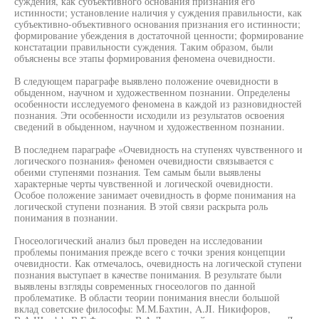
суждения, как субъективного основания признания его
истинности; установление наличия у суждения правильности, как
субъективно-объективного основания признания его истинности;
формирование убеждения в достаточной ценности; формирование
констатации правильности суждения. Таким образом, были
объяснены все этапы формирования феномена очевидности.
В следующем параграфе выявлено положение очевидности в
обыденном, научном и художественном познании. Определены
особенности исследуемого феномена в каждой из разновидностей
познания. Эти особенности исходили из результатов освоения
сведений в обыденном, научном и художественном познании.
В последнем параграфе «Очевидность на ступенях чувственного и
логического познания» феномен очевидности связывается с
обеими ступенями познания. Тем самым были выявлены
характерные черты чувственной и логической очевидности.
Особое положение занимает очевидность в форме понимания на
логической ступени познания. В этой связи раскрыта роль
понимания в познании.
Гносеологический анализ был проведен на исследовании
проблемы понимания прежде всего с точки зрения концепции
очевидности. Как отмечалось, очевидность на логической ступени
познания выступает в качестве понимания. В результате были
выявлены взгляды современных гносеологов по данной
проблематике. В области теории понимания внесли большой
вклад советские философы: М.М.Бахтин, A.JI. Никифоров,