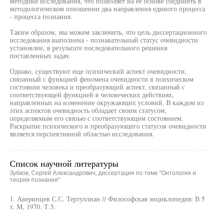
методики исследования, что позволяет на ее основе соединить в
методологическом отношении два направления единого процесса
- процесса познания.
Таким образом, мы можем заключить, что цель диссертационного
исследования выполнена - познавательный статус очевидности
установлен, в результате последовательного решения
поставленных задач.
Однако, существуют еще психический аспект очевидности,
связанный с функцией феномена очевидности в психическом
состоянии человека и преобразующий аспект, связанный с
соответствующей функцией в человеческих действиях,
направленных на изменение окружающих условий. В каждом из
этих аспектов очевидность обладает своим статусом,
определяемым его связью с соответствующим состоянием.
Раскрытие психического и преобразующего статусов очевидности
является перспективной областью исследования.
Список научной литературы
Зубков, Сергей Александрович, диссертация по теме "Онтология и
теория познания"
1. Аверинцев С.С. Тертуллиан // Философская энциклопедия: В 5
т. М, 1970. Т.5.