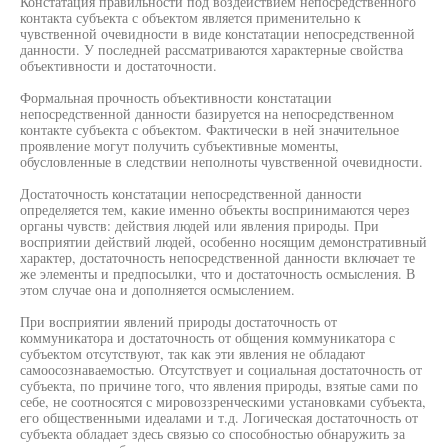
Констатация правильности под воздействием непосредственного
контакта субъекта с объектом является применительно к
чувственной очевидности в виде констатации непосредственной
данности. У последней рассматриваются характерные свойства
объективности и достаточности.
Формальная прочность объективности констатации
непосредственной данности базируется на непосредственном
контакте субъекта с объектом. Фактически в ней значительное
проявление могут получить субъективные моменты,
обусловленные в следствии неполноты чувственной очевидности.
Достаточность констатации непосредственной данности
определяется тем, какие именно объекты воспринимаются через
органы чувств: действия людей или явления природы. При
восприятии действий людей, особенно носящим демонстративный
характер, достаточность непосредственной данности включает те
же элементы и предпосылки, что и достаточность осмысления. В
этом случае она и дополняется осмыслением.
При восприятии явлений природы достаточность от
коммуникатора и достаточность от общения коммуникатора с
субъектом отсутствуют, так как эти явления не обладают
самоосознаваемостью. Отсутствует и социальная достаточность от
субъекта, по причине того, что явления природы, взятые сами по
себе, не соотносятся с мировоззренческими установками субъекта,
его общественными идеалами и т.д. Логическая достаточность от
субъекта обладает здесь связью со способностью обнаружить за