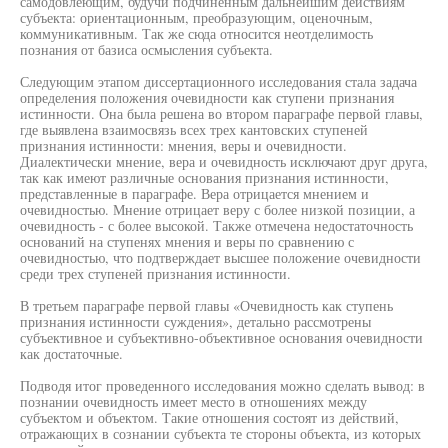
самодовлеющим, будучи подчиненным дальнейшим действиям
субъекта: ориентационным, преобразующим, оценочным,
коммуникативным. Так же сюда относится неотделимость
познания от базиса осмысления субъекта.
Следующим этапом диссертационного исследования стала задача
определения положения очевидности как ступени признания
истинности. Она была решена во втором параграфе первой главы,
где выявлена взаимосвязь всех трех кантовских ступеней
признания истинности: мнения, веры и очевидности.
Диалектически мнение, вера и очевидность исключают друг друга,
так как имеют различные основания признания истинности,
представленные в параграфе. Вера отрицается мнением и
очевидностью. Мнение отрицает веру с более низкой позиции, а
очевидность - с более высокой. Также отмечена недостаточность
оснований на ступенях мнения и веры по сравнению с
очевидностью, что подтверждает высшее положение очевидности
среди трех ступеней признания истинности.
В третьем параграфе первой главы «Очевидность как ступень
признания истинности суждения», детально рассмотрены
субъективное и субъективно-объективное основания очевидности
как достаточные.
Подводя итог проведенного исследования можно сделать вывод: в
познании очевидность имеет место в отношениях между
субъектом и объектом. Такие отношения состоят из действий,
отражающих в сознании субъекта те стороны объекта, из которых