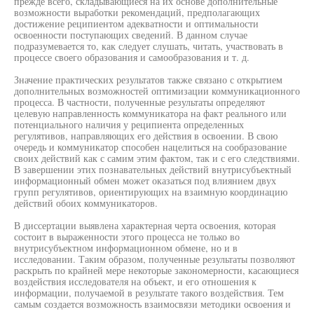
прежде всего, складывающиеся на их основе дополнительные
возможности выработки рекомендаций, предполагающих
достижение реципиентом адекватности и оптимальности
освоенности поступающих сведений. В данном случае
подразумевается то, как следует слушать, читать, участвовать в
процессе своего образования и самообразования и т. д.
Значение практических результатов также связано с открытием
дополнительных возможностей оптимизации коммуникационного
процесса. В частности, полученные результаты определяют
целевую направленность коммуникатора на факт реального или
потенциального наличия у реципиента определенных
регулятивов, направляющих его действия в освоении. В свою
очередь и коммуникатор способен нацелиться на сообразование
своих действий как с самим этим фактом, так и с его следствиями.
В завершении этих познавательных действий внутрисубъектный
информационный обмен может оказаться под влиянием двух
групп регулятивов, ориентирующих на взаимную координацию
действий обоих коммуникаторов.
В диссертации выявлена характерная черта освоения, которая
состоит в выраженности этого процесса не только во
внутрисубъектном информационном обмене, но и в
исследовании. Таким образом, полученные результаты позволяют
раскрыть по крайней мере некоторые закономерности, касающиеся
воздействия исследователя на объект, и его отношения к
информации, получаемой в результате такого воздействия. Тем
самым создается возможность взаимосвязи методики освоения и