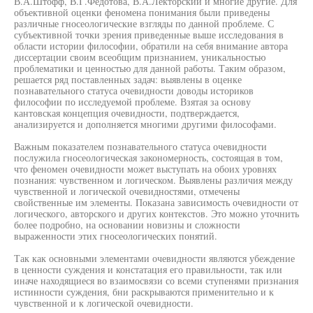
В.А.Штофф, В.Г.Федотова, В.А.Лекторский и многие другие. Для
объективной оценки феномена понимания были приведены
различные гносеологические взгляды по данной проблеме. С
субъективной точки зрения приведенные выше исследования в
области истории философии, обратили на себя внимание автора
диссертации своим всеобщим признанием, уникальностью
проблематики и ценностью для данной работы. Таким образом,
решается ряд поставленных задач: выявлены в оценке
познавательного статуса очевидности доводы историков
философии по исследуемой проблеме. Взятая за основу
кантовская концепция очевидности, подтверждается,
анализируется и дополняется многими другими философами.
Важным показателем познавательного статуса очевидности
послужила гносеологическая закономерность, состоящая в том,
что феномен очевидности может выступать на обоих уровнях
познания: чувственном и логическом. Выявлены различия между
чувственной и логической очевидностями, отмечены
свойственные им элементы. Показана зависимость очевидности от
логического, авторского и других контекстов. Это можно уточнить
более подробно, на основании новизны и сложности
выраженности этих гносеологических понятий.
Так как основными элементами очевидности являются убеждение
в ценности суждения и констатация его правильности, так или
иначе находящиеся во взаимосвязи со всеми ступенями признания
истинности суждения, бни раскрываются применительно и к
чувственной и к логической очевидности.