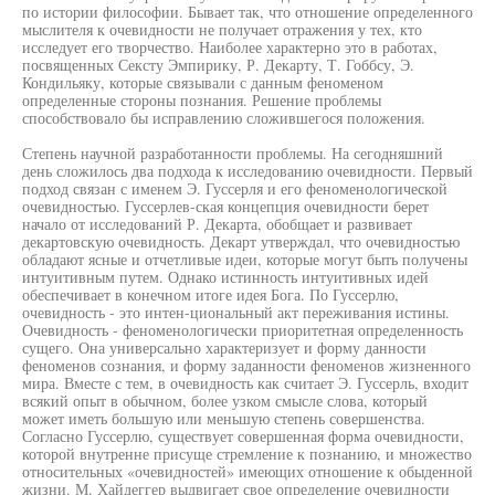
по истории философии. Бывает так, что отношение определенного
мыслителя к очевидности не получает отражения у тех, кто
исследует его творчество. Наиболее характерно это в работах,
посвященных Сексту Эмпирику, Р. Декарту, Т. Гоббсу, Э.
Кондильяку, которые связывали с данным феноменом
определенные стороны познания. Решение проблемы
способствовало бы исправлению сложившегося положения.
Степень научной разработанности проблемы. На сегодняшний
день сложилось два подхода к исследованию очевидности. Первый
подход связан с именем Э. Гуссерля и его феноменологической
очевидностью. Гуссерлев-ская концепция очевидности берет
начало от исследований Р. Декарта, обобщает и развивает
декартовскую очевидность. Декарт утверждал, что очевидностью
обладают ясные и отчетливые идеи, которые могут быть получены
интуитивным путем. Однако истинность интуитивных идей
обеспечивает в конечном итоге идея Бога. По Гуссерлю,
очевидность - это интен-циональный акт переживания истины.
Очевидность - феноменологически приоритетная определенность
сущего. Она универсально характеризует и форму данности
феноменов сознания, и форму заданности феноменов жизненного
мира. Вместе с тем, в очевидность как считает Э. Гуссерль, входит
всякий опыт в обычном, более узком смысле слова, который
может иметь большую или меньшую степень совершенства.
Согласно Гуссерлю, существует совершенная форма очевидности,
которой внутренне присуще стремление к познанию, и множество
относительных «очевидностей» имеющих отношение к обыденной
жизни. М. Хайдеггер выдвигает свое определение очевидности