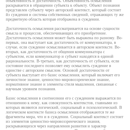
объективность и достаточность. Объективность осмысления
раскрывается в обращении субъекта к объекту. Объект познания
представлен субъекту через авторский контекст, который состоит
йз суждения и системы собственных сведений, отражающих ту же
предметную область которая отображена в суждении.
Достаточность осмысления рассматривается на основе сущности
смысла и процессов, обеспечивающих его приобретение.
Достаточность осмысления может быть выражена по разному. Во-
первых, она выступает как достаточность от коммуникатора, в
случае, если суждение осмысливается в авторском контексте. Во-
вторых, как достаточность от общения коммуникатора с
субъектом, если коммуникатор и субъект находятся в единой
рациональности. В-третьих, как достаточность от субъекта, если
состояние последнего позволяет ему осмыслить суждение в
единстве с авторским смыслом. Основой достаточности от
субъекта выступает его базис осмысления, который включает его
личностное знание, ценностно-мировоззренческое знание,
нормативное знание и элементы стиля мышления, связанные с
научным уровнем познания.
Базис осмысления в соотнесении его с суждением выражается по
отношению к нему, как совокупность контекстов, главными из
которых являются логический, социальный и психологический. В
логическом контексте базиса осмысления отображаются те же
фрагменты мира, что и в суждении. Социальный контекст состоит
из элементов ценностно-мировоззренческого знания,
раскрывающихся через направления развития и характер