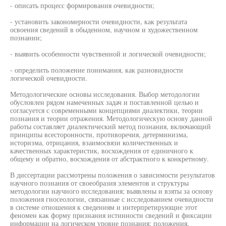
- описать процесс формирования очевидности;
- установить закономерности очевидности, как результата
освоения сведений в обыденном, научном и художественном
познании;
- выявить особенности чувственной и логической очевидности;
- определить положение понимания, как разновидности
логической очевидности.
Методологические основы исследования. Выбор методологии
обусловлен рядом намеченных задач и поставленной целью и
согласуется с современными концепциями диалектики, теории
познания и теории отражения. Методологическую основу данной
работы составляет диалектический метод познания, включающий
принципы всесторонности, противоречия, детерминизма,
историзма, отрицания, взаимосвязи количественных и
качественных характеристик, восхождения от единичного к
общему и обратно, восхождения от абстрактного к конкретному.
В диссертации рассмотрены положения о зависимости результатов
научного познания от своеобразия элементов и структуры
методологии научного исследования; выявлены и взяты за основу
положения гносеологии, связанные с исследованием очевидности
в системе отношения к сведениям и интерпретирующие этот
феномен как форму признания истинности сведений и фиксации
информации на логическом уровне познания; положения,