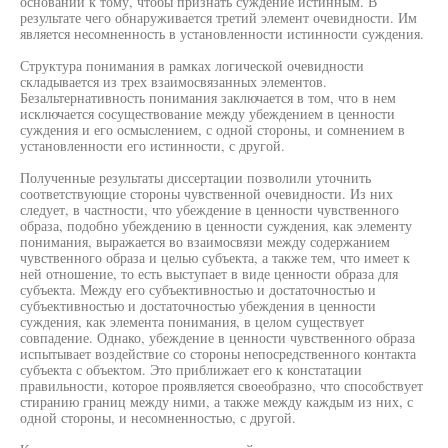
оснований к тому, чтобы признать суждение истинным. В
результате чего обнаруживается третий элемент очевидности. Им
является несомненность в установленности истинности суждения.
Структура понимания в рамках логической очевидности
складывается из трех взаимосвязанных элементов.
Безальтернативность понимания заключается в том, что в нем
исключается сосуществование между убеждением в ценности
суждения и его осмыслением, с одной стороны, и сомнением в
установленности его истинности, с другой.
Полученные результаты диссертации позволили уточнить
соответствующие стороны чувственной очевидности. Из них
следует, в частности, что убеждение в ценности чувственного
образа, подобно убеждению в ценности суждения, как элементу
понимания, выражается во взаимосвязи между содержанием
чувственного образа и целью субъекта, а также тем, что имеет к
ней отношение, то есть выступает в виде ценности образа для
субъекта. Между его субъективностью и достаточностью и
субъективностью и достаточностью убеждения в ценности
суждения, как элемента понимания, в целом существует
совпадение. Однако, убеждение в ценности чувственного образа
испытывает воздействие со стороны непосредственного контакта
субъекта с объектом. Это приближает его к констатации
правильности, которое проявляется своеобразно, что способствует
стиранию границ между ними, а также между каждым из них, с
одной стороны, и несомненностью, с другой.