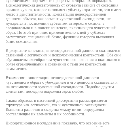
чувственными образами те процессы, которые их порождают.
Психологическая достаточность от субъекта зависит от состояния
органов чувств, которое позволяет субъекту отразить то, что имеет
место в действительности. Констатация непосредственной
данности объекта, как элемент чувственной очевидности, не
нуждается в постижении субъектом авторского смысла, а
следовательно и в поиске контекста, включающего чувственный
образ. По этой причине, применительно к ней у субъекта
отсутствует, специальный базис, функции которого выполняет
базис осмысления.
В результате констатация непосредственной данности оказывается
связанной с логическим и психологическим контекстами. Оба они
обусловлены своеобразием чувственного познания и оказываются
более ограниченными в сравнении с теми же контекстами
осмысления.
Взаимосвязь констатации непосредственной данности
чувственного образа с убеждением в его ценности сказывается и
на несомненности чувственной очевидности. Подобно другим
элементам, последняя выражена здесь слабее.
Таким образом, в настоящей диссертации рассматривается
структура как логической, так и чувственной очевидности.
Выявлены различия и сходства между ними, определены
составляющие их элементы и их особенности.
Диссертационное исследование показало, что освоение есть