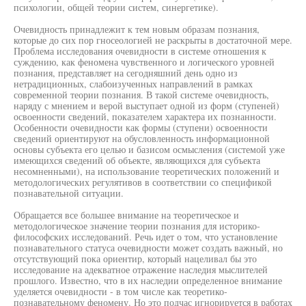
психологии, общей теории систем, синергетике).
Очевидность принадлежит к тем новым образам познания,
которые до сих пор гносеологией не раскрыты в достаточной мере.
Проблема исследования очевидности в системе отношения к
суждению, как феномена чувственного и логического уровней
познания, представляет на сегодняшний день одно из
нетрадиционных, слабоизученных направлений в рамках
современной теории познания. В такой системе очевидность,
наряду с мнением и верой выступает одной из форм (ступеней)
освоенности сведений, показателем характера их познанности.
Особенности очевидности как формы (ступени) освоенности
сведений ориентируют на обусловленность информационной
основы субъекта его целью и базисом осмысления (системой уже
имеющихся сведений об объекте, являющихся для субъекта
несомненными), на использование теоретических положений и
методологических регулятивов в соответствии со спецификой
познавательной ситуации.
Обращается все большее внимание на теоретическое и
методологическое значение теории познания для историко-
философских исследований. Речь идет о том, что установление
познавательного статуса очевидности может создать важный, но
отсутствующий пока ориентир, который нацеливал бы это
исследование на адекватное отражение наследия мыслителей
прошлого. Известно, что в их наследии определенное внимание
уделяется очевидности - в том числе как теоретико-
познавательному феномену. Но это подчас игнорируется в работах