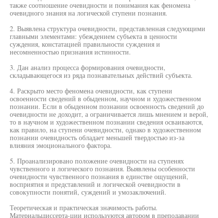
также соотношение очевидности и понимания как феномена
очевидного знания на логической ступени познания.
2. Выявлена структура очевидности, представленная следующими
главными элементами: убеждением субъекта в ценности
суждения, констатацией правильности суждения и
несомненностью признания истинности.
3. Дан анализ процесса формирования очевидности,
складывающегося из ряда познавательных действий субъекта.
4. Раскрыто место феномена очевидности, как ступени
освоенности сведений в обыденном, научном и художественном
познании. Если в обыденном познании освоенность сведений до
очевидности не доходит, а ограничивается лишь мнением и верой,
то в научном и художественном познании сведения осваиваются,
как правило, на ступени очевидности, однако в художественном
познании очевидность обладает меньшей твердостью из-за
влияния эмоционального фактора.
5. Проанализировано положение очевидности на ступенях
чувственного и логического познания. Выявлены особенности
очевидности чувственного познания в единстве ощущений,
восприятия и представлений и логической очевидности в
совокупности понятий, суждений и умозаключений.
Теоретическая и практическая значимость работы.
Материалыдиссерта-ции используются автором в преподавании