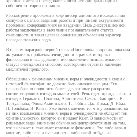
хронологической последовательности истории философии и
собственно теории познания.
Рассмотрение проблемы в ходе диссертационного исследования
созвучно с целью, задачами работы и причинами актуальности
проблемы, содержащимися во введении. Цель диссертационной
работы заключается в выявлении познавательного статуса
очевидности и такая целевая ориентация обусловила характер
исследовательских задач.
В первом параграфе первой главы «Постановка вопроса» показана
актуальность проблемы очевидности в рамках историко-
философского исследования, ибо выявление познавательного
статуса очевидности способно всесторонне отразить наследие
мыслителей прошлого.
Обращение к феноменам мнения, веры и очевидности в связи с
историей философии не должно быть самодовлеющим. Его
целесообразно подчинить более адекватному раскрытию
соответствующих взглядов мыслителей. Речь идет, прежде всего, о
взглядах Гераклита, Платона, Аристотеля, Секста Эмпирика, К.
Тертуллиана, Фомы Аквинского, Т. Гоббса, Дж. Локка, Д. Юма,
П. Гольбаха, И. Канта. Уже было отмечено то, что у большинства
из них взаимосвязь мнения, веры и очевидности не обладает той
оригинальностью, которую ей придает Кант. В зависимости от
решаемых задач внимание обычно концентрируется ими на том,
что выражает и связывает отдельные феномены. Это либо вера и
мнение, либо вера и очевидность, либо какой-нибудь из