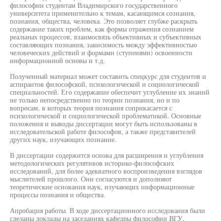
философии студентам Владимирского государственного
университета применительно к темам, касающимся сознания,
познания, общества, человека. Это позволяет глубже раскрыть
содержание таких проблем, как формы отражения сознанием
реальных процессов, взаимосвязь объективных и субъективных
составляющих познания, зависимость между эффективностью
человеческих действий и формами (ступенями) освоенности
информационной основы и т.д.
Полученный материал может составить спецкурс для студентов и
аспирантов философской, психологической и социологической
специальностей. Его содержание обеспечит углубление их знаний
не только непосредственно по теории познания, но и по
вопросам, в которых теория познания соприкасается с
психологической и социологической проблематикой. Основные
положения и выводы диссертации могут быть использованы в
исследовательской работе философов, а также представителей
других наук, изучающих познание.
В диссертации содержится основа для расширения и углубления
методологических регулятивов историко-философских
исследований, для более адекватного воспроизведения взглядов
мыслителей прошлого. Они согласуются и дополняют
теоретические основания наук, изучающих информационные
процессы познания и общества.
Апробация работы. В ходе диссертационного исследования были
сделаны доклады на заседаниях кафедры философии ВГУ,