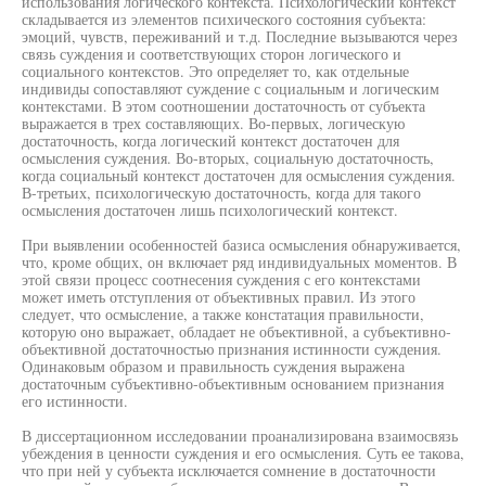
использования логического контекста. Психологический контекст
складывается из элементов психического состояния субъекта:
эмоций, чувств, переживаний и т.д. Последние вызываются через
связь суждения и соответствующих сторон логического и
социального контекстов. Это определяет то, как отдельные
индивиды сопоставляют суждение с социальным и логическим
контекстами. В этом соотношении достаточность от субъекта
выражается в трех составляющих. Во-первых, логическую
достаточность, когда логический контекст достаточен для
осмысления суждения. Во-вторых, социальную достаточность,
когда социальный контекст достаточен для осмысления суждения.
В-третьих, психологическую достаточность, когда для такого
осмысления достаточен лишь психологический контекст.
При выявлении особенностей базиса осмысления обнаруживается,
что, кроме общих, он включает ряд индивидуальных моментов. В
этой связи процесс соотнесения суждения с его контекстами
может иметь отступления от объективных правил. Из этого
следует, что осмысление, а также констатация правильности,
которую оно выражает, обладает не объективной, а субъективно-
объективной достаточностью признания истинности суждения.
Одинаковым образом и правильность суждения выражена
достаточным субъективно-объективным основанием признания
его истинности.
В диссертационном исследовании проанализирована взаимосвязь
убеждения в ценности суждения и его осмысления. Суть ее такова,
что при ней у субъекта исключается сомнение в достаточности