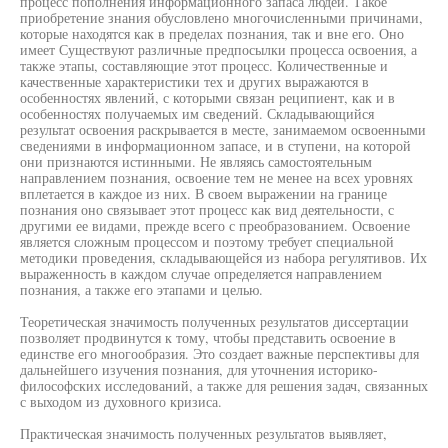
процесс пополнения информационного запаса людей. Такое
приобретение знания обусловлено многочисленными причинами,
которые находятся как в пределах познания, так и вне его. Оно
имеет Существуют различные предпосылки процесса освоения, а
также этапы, составляющие этот процесс. Количественные и
качественные характеристики тех и других выражаются в
особенностях явлений, с которыми связан реципиент, как и в
особенностях получаемых им сведений. Складывающийся
результат освоения раскрывается в месте, занимаемом освоенными
сведениями в информационном запасе, и в ступени, на которой
они признаются истинными. Не являясь самостоятельным
направлением познания, освоение тем не менее на всех уровнях
вплетается в каждое из них. В своем выражении на границе
познания оно связывает этот процесс как вид деятельности, с
другими ее видами, прежде всего с преобразованием. Освоение
является сложным процессом и поэтому требует специальной
методики проведения, складывающейся из набора регулятивов. Их
выраженность в каждом случае определяется направлением
познания, а также его этапами и целью.
Теоретическая значимость полученных результатов диссертации
позволяет продвинутся к тому, чтобы представить освоение в
единстве его многообразия. Это создает важные перспективы для
дальнейшего изучения познания, для уточнения историко-
философских исследований, а также для решения задач, связанных
с выходом из духовного кризиса.
Практическая значимость полученных результатов выявляет,