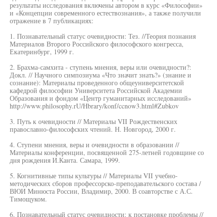
результаты исследования включены автором в курс «Философии»
и «Концепции современного естествознания», а также получили
отражение в 7 публикациях:
1. Познавательный статус очевидности: Тез. //Теория познания
Материалов Второго Российского философского конгресса,
Екатеринбург, 1999 г.
2. Брахма-самхита - ступень мнения, веры или очевидности?:
Докл. // Научного симпозиума «Что значит знать?» (знание и
сознание): Материалы проведенного общеуниверситетской
кафедрой философии Университета Российской Академии
Образования и фондом «Центр гуманитарных исследований»
http://www.philosophy.rU/Hbrary/konf/ccnow3.html#Zubkov
3. Путь к очевидности // Материалы VII Рождественских
православно-философских чтений. Н. Новгород, 2000 г.
4. Ступени мнения, веры и очевидности в образовании //
Материалы конференции, посвященной 275-летней годовщине со
дня рождения И.Канта. Самара, 1999.
5. Когнитивные типы культуры // Материалы VII учебно-
методических сборов профессорско-преподавательского состава /
ВЮИ Минюста России, Владимир, 2000. В соавторстве с А.С.
Тимощуком.
6. Познавательный статус очевидности: к постановке проблемы //