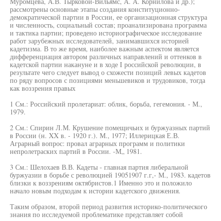
Муромцева, А.В. Тырковой-Вильямс, А. А. Корнилова и др.);
рассмотрены основные этапы создания конституционно-
демократической партии в России, ее организационная структура
и численность, социальный состав; проанализирована программа
и тактика партии; проведено историографическое исследование
работ зарубежных исследователей, занимавшихся историей
кадетизма. В то же время, наиболее важным аспектом является
дифференциация автором различных направлений и оттенков в
кадетской партии накануне и в ходе I российской революции, в
результате чего следует вывод о схожести позиций левых кадетов
по ряду вопросов с позициями меньшевиков и трудовиков, тогда
как воззрения правых
1 См.: Российский пролетариат: облик, борьба, гегемония. - М.,
1979.
2 См.: Спирин Л.М. Крушение помещичьих и буржуазных партий
в России (н. XX в. - 1920 г.). М., 1977; Иллерицкая Е.В.
Аграрный вопрос: провал аграрных программ и политики
непролетраских партий в России. -М„ 1981.
3 См.: Шелохаев В.В. Кадеты - главная партия либеральной
буржуазии в борьбе с революцией 19051907 г.г,- М., 1983. кадетов
близки к воззрениям октябристов.1 Именно это и положило
начало новым подходам к истории кадетского движения.
Таким образом, второй период развития историко-политического
знания по исследуемой проблематике представляет собой