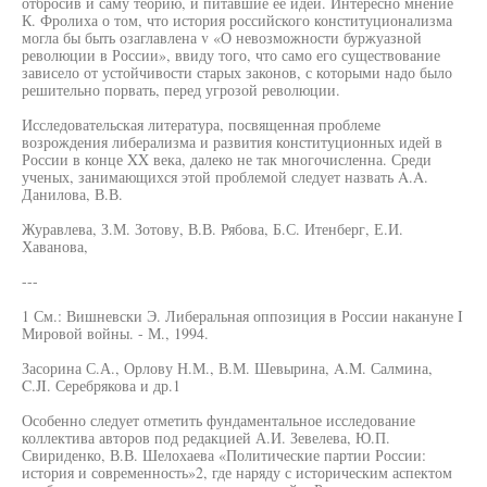
отбросив и саму теорию, и питавшие ее идеи. Интересно мнение
К. Фролиха о том, что история российского конституционализма
могла бы быть озаглавлена v «О невозможности буржуазной
революции в России», ввиду того, что само его существование
зависело от устойчивости старых законов, с которыми надо было
решительно порвать, перед угрозой революции.
Исследовательская литература, посвященная проблеме
возрождения либерализма и развития конституционных идей в
России в конце XX века, далеко не так многочисленна. Среди
ученых, занимающихся этой проблемой следует назвать A.A.
Данилова, В.В.
Журавлева, З.М. Зотову, В.В. Рябова, Б.С. Итенберг, Е.И.
Хаванова,
---
1 См.: Вишневски Э. Либеральная оппозиция в России накануне I
Мировой войны. - М., 1994.
Засорина С.А., Орлову Н.М., В.М. Шевырина, A.M. Салмина,
C.JI. Серебрякова и др.1
Особенно следует отметить фундаментальное исследование
коллектива авторов под редакцией А.И. Зевелева, Ю.П.
Свириденко, В.В. Шелохаева «Политические партии России:
история и современность»2, где наряду с историческим аспектом