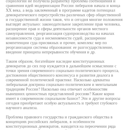
социологии не получила разработку проблема соотношения и
сравнения идей модернизации России либералов начала и конца
XX века, а ведь заключенный в программе кадетов потенциал
демократического переустройства различных сфер общественной
и государственной жизни таков, что и сегодня многие положения
выглядят актуально: законодательное закрепление прав человека,
расширение прав и сферы деятельности органов местного
самоуправления, реорганизация судопроизводства на началах
независимости суда и несменяемости судей, расширение
компетенции суда присяжных и прочее, комплекс мер по
реорганизации системы образования: ее разгосударствление,
введение принципа непрерывности обучения и др.
Таким образом, богатейшее наследие конституционных
демократов до сих пор нуждается в дальнейшем осмыслении с
точки зрения современного социально-политического процесса,
достижения общественного консенсуса и развития диалога в
современной политической практике. Насколько адекватна
либеральная доктрина социально-политическим и ментальным
традициям России? Насколько она отвечает особенностям
нынешних ценностных представлений россиян? Какие корни
имеет в современном социальном базисе? Эти и другие вопросы
сегодня приобретают особую актуальность и требуют глубокого
научного анализа.
Проблема правового государства и гражданского общества в
концепциях российских либералов, в особенности
конституционных демократов, находится на пересечении ряда