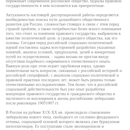
переживает современное российское общество, tидеалы правовой
государственности в нем осознаются как приоритетные.
Актуальность настоящей диссертационной работы определяется
необходимостью поиска пути дальнейшего общественного
развития для России, сложностью стоящих в связи с этим перед
страной проблем, а также потребностью более ясного понимания
того, что стоит за понятием правового государства, выбранном в
качестве политической цели, и гражданского общества, как его
основы. Сегодня перед российской социально-политической
наукой поставлена задача всесторонней разработки указанных
понятий, анализа условий, предпосылок, целей и конкретных
путей их осуществления, - задача весьма не простая ввиду
отсутствия подобного современного отечественного опыта.
Важную роль при этом играет зарубежная наука, однако
значительная часть вопросов, связанных с российской историей и
российской спецификой, с анализом социально-политической и
правовой практики последних лет, может быть решена только
отечественными исследователями. Тем более, что в российской
социальной действительности был уже опыт разработки
концепции правового государства и гражданского общества и
частичного ее воплощения в жизнь российскими либералами
после революции 19051907 гг.
В России на рубеже Х1Х-ХХ вв. происходило становление
либерализма нового типа, свободного от сословно-феодального
оттенка, социальной основой которого являлась уже буржуазная
интеллигенция. Ее постулатами стали эволюционизм и