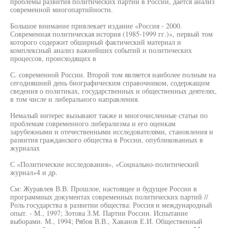
проблемы развития политических партий в России, дается анализ
современной многопартийности.
Большое внимание привлекает издание «Россия - 2000.
Современная политическая история (1985-1999 гг.)», первый том
которого содержит обширный фактический материал и
комплексный анализ важнейших событий и политических
процессов, происходящих в
С. современной России. Второй том является наиболее полным на
сегодняшний день биографическим справочником, содержащим
сведения о политиках, государственных и общественных деятелях,
в том числе и либерального направления.
Немалый интерес вызывают также и многочисленные статьи по
проблемам современного либерализма и его оценкам
зарубежными и отечественными исследователями, становления и
развития гражданского общества в России, опубликованных в
журналах
С «Политические исследования», «Социально-политический
журнал»4 и др.
См: Журавлев В.В. Прошлое, настоящее и будущее России в
программных документах современных политических партий //
Роль государства в развитии общества: Россия и международный
опыт. - М., 1997; Зотова З.М. Партии России. Испытание
выборами. М., 1994; Рябов В.В., Хаванов Е.И. Общественный