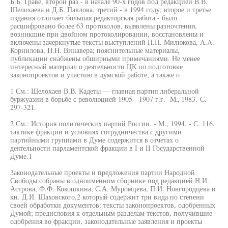
Б.Б. Граве, второй раз - в начале 90-х годов под редакцией В.В.
Шелохаева и Д.Б. Павлова, третий - в 1994 году; второе и третье
издания отличает большая редакторская работа - было
расшифровано более 63 протоколов, выявлены разночтения,
возникшие при двойном протоколировании, восстановлены и
включены зачеркнутые тексты выступлений П.Н. Милюкова, A.A.
Корнилова, H.H. Винавера; пояснительные материалы,
публикации снабжены обширными примечаниями. Не менее
интересный материал о деятельности ЦК по подготовке
законопроектов и участию в думской работе, а также о
1 См.: Шелохаев В.В. Кадеты — главная партия либеральной
буржуазии в борьбе с революцией 1905 - 1907 г.г. -М„ 1983.-С.
297-321.
2 См.: История политических партий России. - М., 1994. - С. 116.
тактике фракции и условиях сотрудничества с другими
партийными группами в Думе содержится в отчетах о
деятельности парламентской фракции в I и II Государственной
Думе.1
Законодательные проекты и предложения партии Народной
Свободы собраны в одноименном сборнике под редакцией Н.И.
Астрова, Ф.Ф. Кокошкина, С.А. Муромцева, П.И. Новгородцева и
кн. Д.И. Шаховского,2 который содержит три вида по степени
своей обработки документов: тексты законопроектов, одобренных
Думой; предисловия к отдельным разделам текстов, получившие
одобрения во фракции, законодательные заявления и проекты