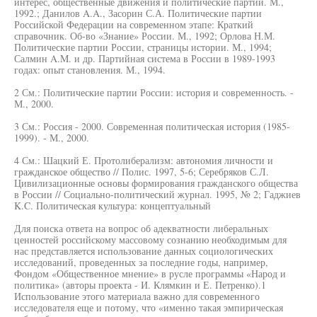
интерес, общественные движения и политические партии. М.,
1992.; Данилов A.A., Засорин С.А. Политические партии
Российской Федерации на современном этапе: Краткий
справочник. Об-во «Знание» России. М., 1992; Орлова Н.М.
Политические партии России, страницы истории. М., 1994;
Салмин A.M. и др. Партийная система в России в 1989-1993
годах: опыт становления. М., 1994.
2 См.: Политические партии России: история и современность. -
М., 2000.
3 См.: Россия - 2000. Современная политическая история (1985-
1999). - М., 2000.
4 См.: Шацкий Е. Протолиберализм: автономия личности и
гражданское общество // Полис. 1997, 5-6; Серебряков С.Л.
Цивилизационные основы формирования гражданского общества
в России // Социально-политический журнал. 1995, № 2; Гаджиев
K.C. Политическая культура: концептуальный
Для поиска ответа на вопрос об адекватности либеральных
ценностей российскому массовому сознанию необходимым для
нас представляется использование данных социологических
исследований, проведенных за последние годы, например,
Фондом «Общественное мнение» в русле программы «Народ и
политика» (авторы проекта - И. Клямкин и Е. Петренко).1
Использование этого материала важно для современного
исследователя еще и потому, что «именно такая эмпирическая