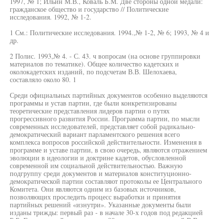
1997, № 1; Ильин М.В., Коваль Б.М. Две стороны одной медали:
гражданское общество и государство // Политические
исследования. 1992, № 1-2.
1 См.: Политические исследования. 1994.,№ 1-2, № 6; 1993, № 4 и
др.
2 Полис. 1993,№ 4. - С. 43. ч вопросам (на основе группировки
материалов по тематике). Общее количество кадетских и
околокадетских изданий, по подсчетам В.В. Шелохаева,
составляло около 80. 1
Среди официальных партийных документов особенно выделяются
программы и устав партии, где были конкретизированы
теоретические представления лидеров партии о путях
прогрессивного развития России. Программа партии, по мысли
современных исследователей, представляет собой радикально-
демократический вариант парламентского решения всего
комплекса вопросов российской действительности. Изменения в
программе и уставе партии, в свою очередь, являются отражением
эволюции в идеологии и доктрине кадетов, обусловленной
современной им социальной действительностью. Важную
подгруппу среди документов и материалов конституционно-
демократической партии составляют протоколы ее Центрального
Комитета. Они являются одним из базовых источников,
позволяющих проследить процесс выработки и принятия
партийных решений «изнутри». Указанные документы были
изданы трижды: первый раз - в начале 30-х годов под редакцией