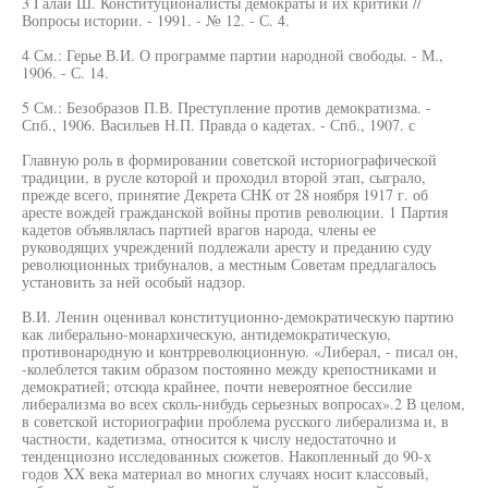
3 Галай Ш. Конституционалисты демократы и их критики //
Вопросы истории. - 1991. - № 12. - С. 4.
4 См.: Герье В.И. О программе партии народной свободы. - М.,
1906. - С. 14.
5 См.: Безобразов П.В. Преступление против демократизма. -
Спб., 1906. Васильев Н.П. Правда о кадетах. - Спб., 1907. с
Главную роль в формировании советской историографической
традиции, в русле которой и проходил второй этап, сыграло,
прежде всего, принятие Декрета СНК от 28 ноября 1917 г. об
аресте вождей гражданской войны против революции. 1 Партия
кадетов объявлялась партией врагов народа, члены ее
руководящих учреждений подлежали аресту и преданию суду
революционных трибуналов, а местным Советам предлагалось
установить за ней особый надзор.
В.И. Ленин оценивал конституционно-демократическую партию
как либерально-монархическую, антидемократическую,
противонародную и контрреволюционную. «Либерал, - писал он,
-колеблется таким образом постоянно между крепостниками и
демократией; отсюда крайнее, почти невероятное бессилие
либерализма во всех сколь-нибудь серьезных вопросах».2 В целом,
в советской историографии проблема русского либерализма и, в
частности, кадетизма, относится к числу недостаточно и
тенденциозно исследованных сюжетов. Накопленный до 90-х
годов XX века материал во многих случаях носит классовый,