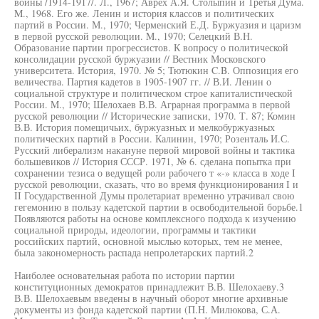
войны /1914-1917/. Л., 1967; Аврех А.Я. Столыпин и Третья Дума.
M., 1968. Его же. Ленин и история классов и политических
партий в России. М., 1970; Черменский Е.Д. Буржуазия и царизм
в первой русской революции. M., 1970; Селецкий В.Н.
Образование партии прогрессистов. К вопросу о политической
консолидации русской буржуазии // Вестник Московского
университета. История, 1970. № 5; Тютюкин C.B. Оппозиция его
величества. Партия кадетов в 1905-1907 гг. // В.И. Ленин о
социальной структуре и политическом строе капиталистической
России. M., 1970; Шелохаев В.В. Аграрная программа в первой
русской революции // Исторические записки, 1970. Т. 87; Комин
В.В. История помещичьих, буржуазных и мелкобуржуазных
политических партий в России. Калинин, 1970; Розенталь И.С.
Русский либерализм накануне первой мировой войны и тактика
большевиков // История СССР. 1971, № 6. сделана попытка при
сохранении тезиса о ведущей роли рабочего т «-» класса в ходе I
русской революции, сказать, что во время функционирования I и
II Государственной Думы пролетариат временно утрачивал свою
гегемонию в пользу кадетской партии в освободительной борьбе.1
Появляются работы на основе комплексного подхода к изучению
социальной природы, идеологии, программы и тактики
российских партий, основной мыслью которых, тем не менее,
была закономерность распада непролетарских партий.2
Наиболее основательная работа по истории партии
конституционных демократов принадлежит В.В. Шелохаеву.3
В.В. Шелохаевым введены в научный оборот многие архивные
документы из фонда кадетской партии (П.Н. Милюкова, С.А.