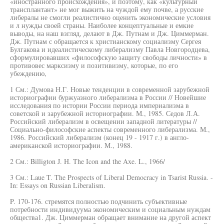
«иностранного происхождения», и поэтому, как «культурный
трансплантант» не мог выжить на чуждой ему почве, а русские
либералы не смогли реалистично оценить экономические условия
и л нужды своей страны. Наиболее концептуальные и емкие
выводы, на наш взгляд, делают в Дж. Путнам и Дж. Циммерман.
Дж. Путнам с обращается к христианскому социализму Сергея
Булгакова и идеалистическому либерализму Павла Новгородцева,
сформулировавших «философскую защиту свободы личности» в
противовес марксизму и позитивизму, которые, по его
убеждению,
1 См.: Думова Н.Г. Новые тенденции в современной зарубежной
историографии буржуазного либерализма в России // Новейшие
исследования по истории России периода империализма в
советской и зарубежной историографии. М., 1985. Седов Л.А.
Российский либерализм в освещении западной литературы //
Социально-философские аспекты современного либерализма. М.,
1986. Российский либерализм (конец 19 - 1917 г.) в англо-
американской историографии. М., 1988.
2 См.: Billigton J. H. The Icon and the Axe. L., 1966/
3 См.: Laue T. The Prospects of Liberal Democracy in Tsarist Russia. -
In: Essays on Russian Liberalism.
P. 170-176. стремятся полностью подчинить субъективные
потребности индивидуума экономическим и социальным нуждам
общества1. Дж. Циммерман обращает внимание на другой аспект