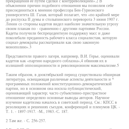
прекращения ее путем сделки с контрреволюцией».2 В
объяснении причин подобного отношения мы позволим себе
присоединиться к мнению профессора Бен-Гурионского
университета Ш. Галая, который полагает, что «по крайней мере
до роспуска II думы и столыпинского переворота 3 июня 1907 г.
Ленин со стороны кадетов видел наиболее значительную угрозу
своим планам по - сравнению с другими партиями России.
Кадеты получили беспрецедентную поддержку масс и даже
поколебали преданность рабочего класса социалистам, которую
социал-демократы рассматривали как свою законную
монополию».3
Представители правого лагеря, например, В.И. Герье, оценивали
кадетов как «партию народного соблазна»,4 обвиняя их в
излишней оппозиционности и революционном максимализме.5
Таким образом, в дооктябрьский период существовала обширная
литература, освещающая различные аспекты деятельности и ^
программных положений конституционно-демократической
партии, но в основном она носила публицистический,
оценивающий характер; часто субъективно-пристрастное
отношение определяло основные выводы авторов. Научное
изучение кадетизма началось в советский период. См.: КПСС в
резолюциях и решениях съездов, конференций и пленумов ЦК. -
Т. 1. - 1897-1917. -М., 1983.-С. 187.
2 Там же. - С. 256-257.