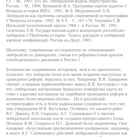
г.г. - М., 1991; Его же. Либеральная модель переустройства
России. - М., 1996; Кувшинов B.A. Программа партии кадетов //
Вопросы истории КПСС. 1991, № 8; Медушевский А.Н.
Либерализм как проблема западной современной историографии
// Вопросы истории. 1992, № 8-9. - С. 167-178; Тютюкин C.B.
Июльский политический кризис 1906 г. в России. М., 1991;
Селезнева Л.В. Государственная идея в концепциях российских
либералов // Проблемы истории. Тезисы докладов и сообщений
научных конференций. Ростов-на-Дону, 1993.
Шелохаеву, современные исследователи не отмежевывают
либерализм от демократии, считая его реформистским крылом
освободительного движения в России.1
Большинство современных историков, хотя и не единогласно,
полагают, что либералы более или менее искренне выступали за
проведение реформ, боролись за них. Например, В.Я. Лаверычев
считает «слишком прямолинейным» вывод И.В. Бестужева о том,
что «либерально настроенные буржуазно-помещичьи круги во
главе с кадетами настаивали на скорейшем проведении реформ в
возможно более широком объеме» . Но в российской
историографии есть и более радикальные суждения на этот счет,
чем утверждение И.В. Бестужева. Особенно это касается работ
B.C. Дякина, В.И. Старцева, А.Г. Слонимского3 о тактике
либеральной оппозиции после создания прогрессивного блока.
Позиции JI.M. Спирина и Н.Г. Думовой более академичны. Они
называют «безусловным преувеличением изображение, например,
в книге А.Г. Слонимского действий либеральной оппозиции как