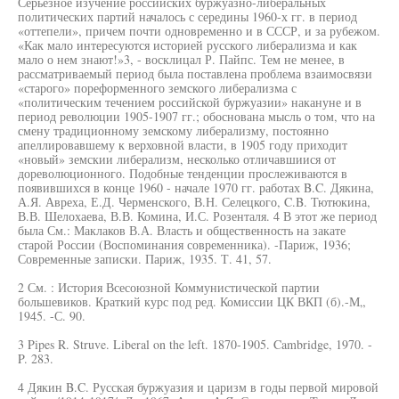
Серьезное изучение российских буржуазно-либеральных
политических партий началось с середины 1960-х гг. в период
«оттепели», причем почти одновременно и в СССР, и за рубежом.
«Как мало интересуются историей русского либерализма и как
мало о нем знают!»3, - восклицал Р. Пайпс. Тем не менее, в
рассматриваемый период была поставлена проблема взаимосвязи
«старого» пореформенного земского либерализма с
«политическим течением российской буржуазии» накануне и в
период революции 1905-1907 гг.; обоснована мысль о том, что на
смену традиционному земскому либерализму, постоянно
апеллировавшему к верховной власти, в 1905 году приходит
«новый» земскии либерализм, несколько отличавшиися от
дореволюционного. Подобные тенденции прослеживаются в
появившихся в конце 1960 - начале 1970 гг. работах B.C. Дякина,
А.Я. Авреха, Е.Д. Черменского, В.Н. Селецкого, C.B. Тютюкина,
В.В. Шелохаева, В.В. Комина, И.С. Розенталя. 4 В этот же период
была См.: Маклаков В.А. Власть и общественность на закате
старой России (Воспоминания современника). -Париж, 1936;
Современные записки. Париж, 1935. Т. 41, 57.
2 См. : История Всесоюзной Коммунистической партии
большевиков. Краткий курс под ред. Комиссии ЦК ВКП (б).-М„
1945. -С. 90.
3 Pipes R. Struve. Liberal on the left. 1870-1905. Cambridge, 1970. -
P. 283.
4 Дякин B.C. Русская буржуазия и царизм в годы первой мировой