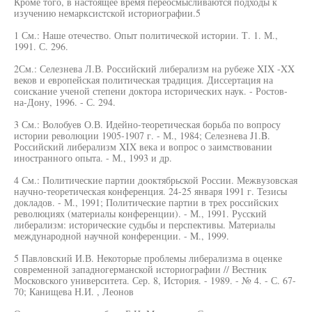
Кроме того, в настоящее время переосмысливаются подходы к
изучению немарксистской историографии.5
1 См.: Наше отечество. Опыт политической истории. Т. 1. М.,
1991. С. 296.
2См.: Селезнева Л.В. Российский либерализм на рубеже XIX -XX
веков и европейская политическая традиция. Диссертация на
соискание ученой степени доктора исторических наук. - Ростов-
на-Дону, 1996. - С. 294.
3 См.: Волобуев О.В. Идейно-теоретическая борьба по вопросу
истории революции 1905-1907 г. - М., 1984; Селезнева J1.B.
Российский либерализм XIX века и вопрос о заимствовании
иностранного опыта. - М., 1993 и др.
4 См.: Политические партии дооктябрьской России. Межвузовская
научно-теоретическая конференция. 24-25 января 1991 г. Тезисы
докладов. - М., 1991; Политические партии в трех российских
революциях (материалы конференции). - М., 1991. Русский
либерализм: исторические судьбы и перспективы. Материалы
международной научной конференции. - M., 1999.
5 Павловский И.В. Некоторые проблемы либерализма в оценке
современной западногерманской историографии // Вестник
Московского университета. Сер. 8, История. - 1989. - № 4. - С. 67-
70; Канищева Н.И. , Леонов