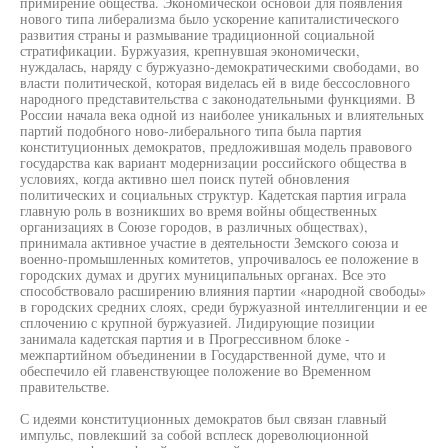
примирение общества. Экономической основой для появления
нового типа либерализма было ускорение капиталистического
развития страны и размывание традиционной социальной
стратификации. Буржуазия, крепнувшая экономически,
нуждалась, наряду с буржуазно-демократическими свободами, во
власти политической, которая виделась ей в виде бессословного
народного представительства с законодательными функциями. В
России начала века одной из наиболее уникальных и влиятельных
партий подобного ново-либерального типа была партия
конституционных демократов, предложившая модель правового
государства как вариант модернизации российского общества в
условиях, когда активно шел поиск путей обновления
политических и социальных структур. Кадетская партия играла
главную роль в возникших во время войны общественных
организациях в Союзе городов, в различных обществах),
принимала активное участие в деятельности Земского союза и
военно-промышленных комитетов, упрочивалось ее положение в
городских думах и других муниципальных органах. Все это
способствовало расширению влияния партии «народной свободы»
в городских средних слоях, среди буржуазной интеллигенции и ее
сплочению с крупной буржуазией. Лидирующие позиции
занимала кадетская партия и в Прогрессивном блоке -
межпартийном объединении в Государственной думе, что и
обеспечило ей главенствующее положение во Временном
правительстве.
С идеями конституционных демократов был связан главный
импульс, повлекший за собой всплеск дореволюционной