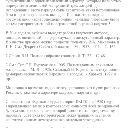
субъективный и однонаправленный характер, который полностью
определяется ленинской концепцией трех лагерей; для
исследований этого периода была характерна узкая источниковая
база и противоречивость выводов. Ярлыки, типа партия
«буржуазная», «контрреволюционная», «гнилые либералы» были
весьма распространенной поверхностной оценкой кадетов.3
В 30-е годы за рубежом выходят работы кадетских авторов,
носящих оценочный, а в ряде случаев и дискуссионный характер.
В качестве примера можно привести полемику В.А. Маклакова и
П.Н. См.: Декреты Советской власти. - М., 1957. - Т.1. - С. 162.
2 Ленин В.И. Полное собрание сочинений. Т. 22. - С. 48.
3 См.: Сеф С.Е. Буржуазия в 1905. По неизданным архивным
материалам. - М.-Л., 1926; Стальный В. Кадеты (конституционно-
демократическая партия Народной Свободы). - Харьков, 1929 и
пр.
Милюкова о возможных, но не осуществившихся путях развития
России, о тактике и характере кадетской партии и др.1
С появлением «Краткого курса истории ВКП(б)» в 1938 году,
закреплявшего тезис о контрреволюционности всей либеральной
буржуазии, «соглашение с которой равносильно предательству
народа»2, советская историографическая традиция изучения
конституционных демократов окончательно утвердилась.