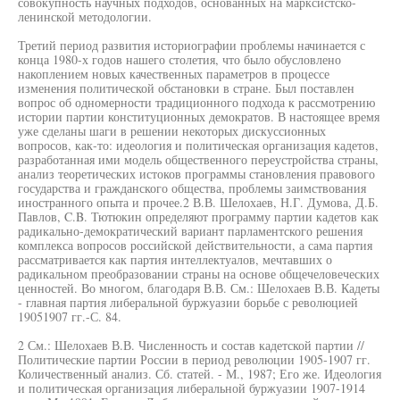
совокупность научных подходов, основанных на марксистско-
ленинской методологии.
Третий период развития историографии проблемы начинается с
конца 1980-х годов нашего столетия, что было обусловлено
накоплением новых качественных параметров в процессе
изменения политической обстановки в стране. Был поставлен
вопрос об одномерности традиционного подхода к рассмотрению
истории партии конституционных демократов. В настоящее время
уже сделаны шаги в решении некоторых дискуссионных
вопросов, как-то: идеология и политическая организация кадетов,
разработанная ими модель общественного переустройства страны,
анализ теоретических истоков программы становления правового
государства и гражданского общества, проблемы заимствования
иностранного опыта и прочее.2 В.В. Шелохаев, Н.Г. Думова, Д.Б.
Павлов, C.B. Тютюкин определяют программу партии кадетов как
радикально-демократический вариант парламентского решения
комплекса вопросов российской действительности, а сама партия
рассматривается как партия интеллектуалов, мечтавших о
радикальном преобразовании страны на основе общечеловеческих
ценностей. Во многом, благодаря В.В. См.: Шелохаев В.В. Кадеты
- главная партия либеральной буржуазии борьбе с революцией
19051907 гг.-С. 84.
2 См.: Шелохаев В.В. Численность и состав кадетской партии //
Политические партии России в период революции 1905-1907 гг.
Количественный анализ. Сб. статей. - М., 1987; Его же. Идеология
и политическая организация либеральной буржуазии 1907-1914