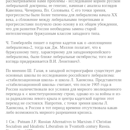
рассматриваемой нами проблемы - исследование корней русской
либеральной доктрины, ее генезис, начиная с анализа взглядов
Кавелина, Чичерина, Вл. Соловьева. С его точки зрения,
прогрессисты были более типичны для либерализма начала XX
века, а сближение между либеральными теоретиками и
прогрессистами получило свою основу в их общем убеждении,
что для развития России необходима замена старой
интеллигенции буржуазным классом западного типа.
Ч. Тимберлейк пишет о партии кадетов как о «воплощении
либерализма»2, тогда как Дж. Мэллои полагает, что к
буржуазному типу, характерному для западноевропейского
либерализма, были ближе либеральные октябристы; того же
взгляда придерживается В.И. Леонтович3.
По мнению Ш. Галая, в западной историографии существует две
основных школы по исследованию российского либерализма:
«стабилизационная школа» и школа Л. Хаимсона. Представители
«стабилизационной школы» считают, что после 1905 года в
России наличествовали все условия для мирного эволюционного
перехода к < конституционному строю, однако из-за войны и из-
за радикализма левого крыла и центра кадетской партии этот
переход не состоялся. Напротив, с точки зрения школы Л.
Хаимсона, в России в тот период времени отсутствовала какая-
либо возможность мирного разрешения кризиса.
1 См.: Putnam J.F. Russian Alternatives to Marxism // Christian
Socialism and Idealistic Liberalism in Tventieth century Russia.