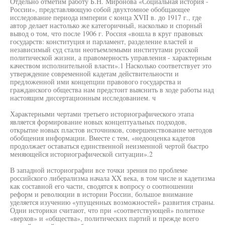
Отдельно отметим работу Б.Н. Миронова «Социальная история -
России», представляющую собой двухтомное обобщающее
исследование периода империи с конца XVII в. до 1917 г., где
автор делает настолько же категоричный, насколько и спорный
вывод о том, что после 1906 г. Россия «вошла в круг правовых
государств: конституция и парламент, разделение властей и
независимый суд стали неотъемлемыми институтами русской
политической жизни, а правомерность управления - характерным
качеством исполнительной власти».1 Насколько соответствует это
утверждение современной кадетам действительности и
предложенной ими концепции правового государства и
гражданского общества нам предстоит выяснить в ходе работы над
настоящим диссертационным исследованием. ч
Характерными чертами третьего историографического этапа
является формирование новых концептуальных подходов,
открытие новых пластов источников, совершенствование методов
обобщения информации. Вместе с тем, «недооценка кадетов
продолжает оставаться единственной неизменной чертой быстро
меняющейся историографической ситуации».2
В западной историографии все точки зрения по проблеме
российского либерализма начала XX века, в том числе и кадетизма
как составной его части, сводятся к вопросу о соотношении
реформ и революции в истории России, большое внимание
уделяется изучению «упущенных возможностей» развития страны.
Одни историки считают, что при «соответствующей» политике
«верхов» и «общества», политических партий и прежде всего