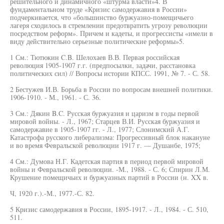
решительного и динамичного «штурма власти»4. В
фундаментальном труде «Кризис самодержавия в России»
подчеркивается, что «большинство буржуазно-помещичьего
лагеря сходилось в стремлении предотвратить угрозу революции
посредством реформ». Причем и кадеты, и прогрессисты «имели в
виду действительно серьезные политические реформы»5.
1 См.: Тютюкин C.B. Шелохаев В.В. Первая российская
революция 1905-1907 г.г. (предпосылки, задачи, расстановка
политических сил) // Вопросы истории КПСС. 1991, № 7. - С. 58.
2 Бестужев И.В. Борьба в России по вопросам внешней политики.
1906-1910. - М., 1961. - С. 36.
3 См.: Дякин B.C. Русская буржуазия и царизм в годы первой
мировой войны. - Л., 1967; Старцев В.И. Русская буржуазия и
самодержавие в 1905-1907 гг. - Л., 1977; Слонимский А.Г.
Катастрофа русского либерализма: Прогрессивный блок накануне
и во время Февральской революции 1917 г. — Душанбе, 1975;
4 См.: Думова Н.Г. Кадетская партия в период первой мировой
войны и Февральской революции. -М., 1988. - С. 6; Спирин Л.М.
Крушение помещичьих и буржуазных партий в России (н. XX в.
Ч, 1920 г.).-М., 1977.-С. 82.
5 Кризис самодержавия в России, 1895-1917. - Л., 1984. - С. 510,
511.