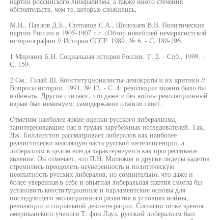
партий российского либерализма, а также иного стечения
обстоятельств, чем те, которые сложились,
М.И., Павлов Д.Б., Степанов С.А., Шелохаев В.В. Политические
партии России в 1905-1907 г.г. (Обзор новейшей немарксистской
историографии // История СССР. 1989, № 6. - С. 180-196.
1 Миронов Б.Н. Социальная история России. Т. 2. - Спб., 1999. -
С. 159.
2 См.: Галай Ш. Конституционалисты-демократы и их критики //
Вопросы истории. 1991, № 12. - С. 4. революции можно было бы
избежать. Другие считают, что даже и без войны революционный
взрыв был неминуем: самодержавие отжило свое1.
Отметим наиболее яркие оценки русского либерализма,
заинтересовавшие нас в трудах зарубежных исследователей. Так,
Дж. Биллингтон рассматривает либералов как наиболее
реалистически мыслящую часть русской интеллигенции, а
либерализм в целом всегда характеризуется как прогрессивное
явление. Он отмечает, что П.Н. Милюков и другие лидеры кадетов
стремились преодолеть неуверенность и политическую
неопытность русских либералов, но сомнительно, что даже и
более уверенная в себе и опытная либеральная партия смогла бы
установить конституционные и парламентские основы для
последующего эволюционного развития в условиях войны,
революции и социальной дезинтеграции. Согласно точке зрения
американского ученого Т. фон Лауэ, русский либерализм был