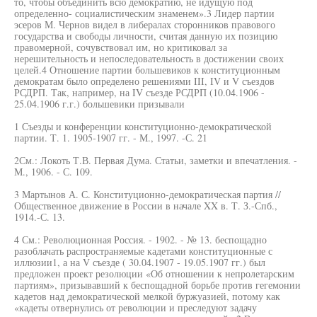
то, чтобы объединить всю демократию, не идущую под
определенно- социалистическим знаменем».3 Лидер партии
эсеров М. Чернов видел в либералах сторонников правового
государства и свободы личности, считая данную их позицию
правомерной, сочувствовал им, но критиковал за
нерешительность и непоследовательность в достижении своих
целей.4 Отношение партии большевиков к конституционным
демократам было определено решениями III, IV и V съездов
РСДРП. Так, например, на IV съезде РСДРП (10.04.1906 -
25.04.1906 г.г.) большевики призывали
1 Съезды и конференции конституционно-демократической
партии. Т. 1. 1905-1907 гг. - М., 1997. -С. 21
2См.: Локоть Т.В. Первая Дума. Статьи, заметки и впечатления. -
М., 1906. - С. 109.
3 Мартынов А. С. Конституционно-демократическая партия //
Общественное движение в России в начале XX в. Т. З.-Спб.,
1914.-С. 13.
4 См.: Революционная Россия. - 1902. - № 13. беспощадно
разоблачать распространяемые кадетами конституционные с
иллюзии1, а на V съезде ( 30.04.1907 - 19.05.1907 гг.) был
предложен проект резолюции «Об отношении к непролетарским
партиям», призывавший к беспощадной борьбе против гегемонии
кадетов над демократической мелкой буржуазией, потому как
«кадеты отвернулись от революции и преследуют задачу