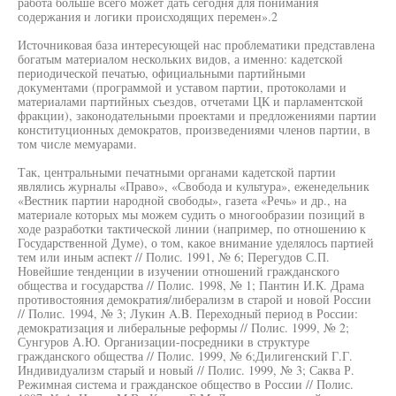
работа больше всего может дать сегодня для понимания
содержания и логики происходящих перемен».2
Источниковая база интересующей нас проблематики представлена
богатым материалом нескольких видов, а именно: кадетской
периодической печатью, официальными партийными
документами (программой и уставом партии, протоколами и
материалами партийных съездов, отчетами ЦК и парламентской
фракции), законодательными проектами и предложениями партии
конституционных демократов, произведениями членов партии, в
том числе мемуарами.
Так, центральными печатными органами кадетской партии
являлись журналы «Право», «Свобода и культура», еженедельник
«Вестник партии народной свободы», газета «Речь» и др., на
материале которых мы можем судить о многообразии позиций в
ходе разработки тактической линии (например, по отношению к
Государственной Думе), о том, какое внимание уделялось партией
тем или иным аспект // Полис. 1991, № 6; Перегудов С.П.
Новейшие тенденции в изучении отношений гражданского
общества и государства // Полис. 1998, № 1; Пантин И.К. Драма
противостояния демократия/либерализм в старой и новой России
// Полис. 1994, № 3; Лукин A.B. Переходный период в России:
демократизация и либеральные реформы // Полис. 1999, № 2;
Сунгуров А.Ю. Организации-посредники в структуре
гражданского общества // Полис. 1999, № 6;Дилигенский Г.Г.
Индивидуализм старый и новый // Полис. 1999, № 3; Саква Р.
Режимная система и гражданское общество в России // Полис.