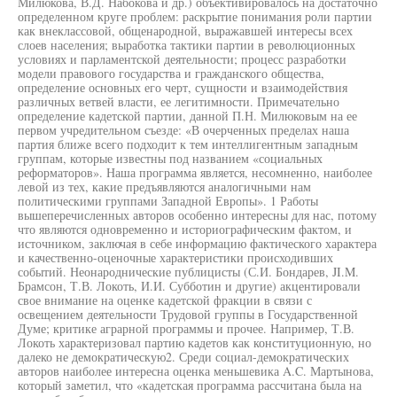
Милюкова, В.Д. Набокова и др.) объективировалось на достаточно
определенном круге проблем: раскрытие понимания роли партии
как внеклассовой, общенародной, выражавшей интересы всех
слоев населения; выработка тактики партии в революционных
условиях и парламентской деятельности; процесс разработки
модели правового государства и гражданского общества,
определение основных его черт, сущности и взаимодействия
различных ветвей власти, ее легитимности. Примечательно
определение кадетской партии, данной П.Н. Милюковым на ее
первом учредительном съезде: «В очерченных пределах наша
партия ближе всего подходит к тем интеллигентным западным
группам, которые известны под названием «социальных
реформаторов». Наша программа является, несомненно, наиболее
левой из тех, какие предъявляются аналогичными нам
политическими группами Западной Европы». 1 Работы
вышеперечисленных авторов особенно интересны для нас, потому
что являются одновременно и историографическим фактом, и
источником, заключая в себе информацию фактического характера
и качественно-оценочные характеристики происходивших
событий. Неонароднические публицисты (С.И. Бондарев, JI.M.
Брамсон, Т.В. Локоть, И.И. Субботин и другие) акцентировали
свое внимание на оценке кадетской фракции в связи с
освещением деятельности Трудовой группы в Государственной
Думе; критике аграрной программы и прочее. Например, Т.В.
Локоть характеризовал партию кадетов как конституционную, но
далеко не демократическую2. Среди социал-демократических
авторов наиболее интересна оценка меньшевика A.C. Мартынова,
который заметил, что «кадетская программа рассчитана была на