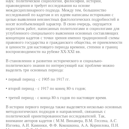
наук: политической социологии, философии, истории,
правоведения и требует исследования на основе
междисциплинарного подхода. Между тем, большинство
исследований по кадетам и их идеям написаны историками с
целью выявления неизвестных фактологических подробностей и
носят всеобъемлющий характер. В свою очередь, ощущается
недостаток работ, написанных политологами и социологами для
углубленного специального выяснения основных составляющих
концепции кадетов с точки зрения именно традиционной схемы
правового государства и гражданского общества, ее приемлемости
и ценности для настоящего периода времени, степени и границ
воспроизводимости на рубеже XX-XXI вв.
В становлении и развитии исторического и социально-
политического знания по интересующей нас проблеме можно
выделить три основных периода:
• первый период - с 1905 по 1917 гг.
• второй период - с 1917 по конец 80-х годов;
• третий период - с конца 80-х годов по настоящее время.
В истории первого периода также выделяется несколько основных
методологических подходов и направлений, связанных с
политической ориентированностью исследователей. Так,
внимание авторов кадетов ( М.М. Винавера, В.М. Гессена, A.C.
Изгоева, А.И. Каминки, Ф.Ф. Кокошкина, A.A. Корнилова, П.Н.