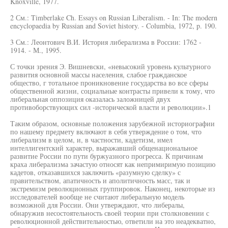
Knoxville, 1977.
2 См.: Timberlake Ch. Essays on Russian Liberalism. - In: The modern
encyclopaedia by Russian and Soviet history. - Columbia, 1972, p. 190.
3 См.: Леонтович В.И. История либерализма в России: 1762 -
1914. - М., 1995.
С точки зрения Э. Вишневски, «невысокий уровень культурного
развития основной массы населения, слабое гражданское
общество, г тотальное проникновение государства во все сферы
общественной жизни, социальные контрасты привели к тому, что
либеральная оппозиция оказалась заложницей двух
противоборствующих сил -исторической власти и революции».1
Таким образом, основные положения зарубежной историографии
по нашему предмету включают в себя утверждение о том, что
либерализм в целом, и, в частности, кадетизм, имел
интеллигентский характер, выражавший общенациональное
развитие России по пути буржуазного прогресса. К причинам
краха либерализма зачастую относят как непримиримую позицию
кадетов, отказавшихся заключить «разумную сделку» с
правительством, апатичность и аполитичность масс, так и
экстремизм революционных группировок. Наконец, некоторые из
исследователей вообще не считают либеральную модель
возможной для России. Они утверждают, что либералы,
обнаружив несостоятельность своей теории при столкновении с
революционной действительностью, ответили на это неадекватно,