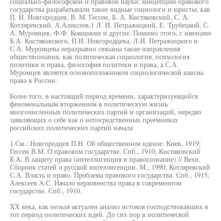
социально-философской и правовой науки: концепцию правового
государства разрабатывали такие видные социологи и юристы, как
П. И. Новгородцев, В. М. Гессен, Б. А. Кистяковский, С. А.
Котляревский, А.Алексеев,1 Л. И. Петражицкий, Е. Трубецкой, С.
А. Муромцев, Ф.Ф. Кокошкин и другие. Помимо этого, с именами
Б.А. Кистяковского, П.И. Новгородцева, Л.И. Петражицкого и
С.А. Муромцева неразрывно связаны такие направления
обществознания, как политическая социология, психология
политики и права, философия политики и права, а С.А.
Муромцев является основоположником социологической школы
права в России.
Более того, в настоящий период времени, характеризующийся
феноменальным вторжением в политическую жизнь
многочисленных политических партий и организаций, нередко
заявляющих о себе как о непосредственных преемниках
российских политических партий начала
1 См.: Новгородцев П.Н. Об общественном идеале. Киев, 1919;
Гессен В.М. О правовом государстве. Спб., 1910; Кистяковский
Б.А. В защиту права (интеллигенция и правосознание) // Вехи.
Сборник статей о русской интеллигенции. М., 1990; Котляревский
С.А. Власть и право. Проблема правового государства. Спб., 1915;
Алексеев A.C. Начало верховенства права в современном
государстве. Спб., 1910.
XX века, как нельзя актуален анализ истоков господствовавших в
тот период политических идей. До сих пор в политической