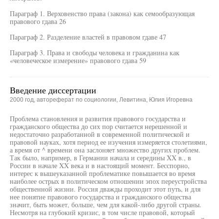
Параграф 1. Верховенство права (закона) как семообразующая
правового гдава 26
Параграф 2. Разделение властей в правовом гдаве 47
Параграф 3. Права и свободы человека и гражданина как
«человеческое измерение» правового гдава 59
Введение диссертации
2000 год, автореферат по социологии, Левитина, Юлия Игоревна
Проблема становления и развития правового государства и
гражданского общества до сих пор считается нерешенной и
недостаточно разработанной в современной политической и
правовой науках, хотя период ее изучения измеряется столетиями,
а время от ^ времени она заслоняет множество других проблем.
Так было, например, в Германии начала и середины XX в., в
России в начале XX века и в настоящий момент. Бесспорно,
интерес к вышеуказанной проблематике повышается во время
наиболее острых в политическом отношении эпох переустройства
общественной жизни. Россия дважды проходит этот путь, и для
нее понятие правового государства и гражданского общества
значит, быть может, больше, чем для какой-либо другой страны.
Несмотря на глубокий кризис, в том числе правовой, который