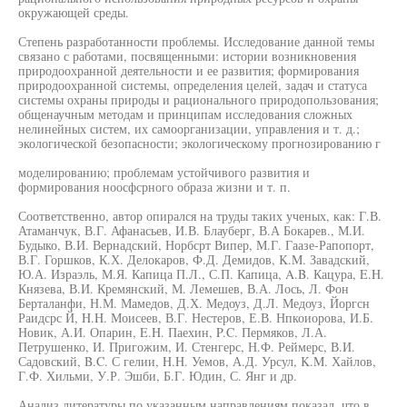
окружающей среды.
Степень разработанности проблемы. Исследование данной темы
связано с работами, посвященными: истории возникновения
природоохранной деятельности и ее развития; формирования
природоохранной системы, определения целей, задач и статуса
системы охраны природы и рационального природопользования;
общенаучным методам и принципам исследования сложных
нелинейных систем, их самоорганизации, управления и т. д.;
экологической безопасности; экологическому прогнозированию г
моделированию; проблемам устойчивого развития и
формирования ноосфсрного образа жизни и т. п.
Соответственно, автор опирался на труды таких ученых, как: Г.В.
Атаманчук, В.Г. Афанасьев, И.В. Блауберг, В.А Бокарев., М.И.
Будыко, В.И. Вернадский, Норбсрт Випер, М.Г. Гаазе-Рапопорт,
В.Г. Горшков, К.Х. Делокаров, Ф.Д. Демидов, K.M. Завадский,
Ю.А. Израэль, М.Я. Капица П.Л., С.П. Капица, A.B. Кацура, E.H.
Князева, В.И. Кремянский, М. Лемешев, В.А. Лось, Л. Фон
Берталанфи, Н.М. Мамедов, Д.Х. Медоуз, Д.Л. Медоуз, Йоргсн
Раидсрс Й, H.H. Моисеев, В.Г. Нестеров, Е.В. Нпкоиорова, И.Б.
Новик, А.И. Опарин, E.H. Паехин, P.C. Пермяков, Л.А.
Петрушенко, И. Пригожим, И. Стенгерс, Н.Ф. Реймерс, В.И.
Садовский, B.C. С гелии, H.H. Уемов, А.Д. Урсул, K.M. Хайлов,
Г.Ф. Хильми, У.Р. Эшби, Б.Г. Юдин, С. Янг и др.
Анализ литературы по указанным направлениям показал, что в