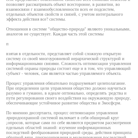
позволяет рассматривать объект всесторонне, в развитии, во
взаимосвязи г взаимообусловленности всех ее подсистем,
отдельных объектов свойств и связей, с учетом интегрального
эффекта действия все? системы.
Отношения в системе "общество-природа" являюто уникальными,
аналогов не существует. Каждая часть этой системы
п
взятая в отдельности, представляет собой сложную открытую
систему со своей многоуровневой иерархической структурой и
информационными связями. Сложность оптимизации управления
системой охраны природы состоит еще и в том, что управляющий
субъект - человек, сам является частью управляемого объекта.
Процесс управления обязательно подразумевает целеполагание.
При определении цели управления общество должно научиться
разумно и гуманно, в идеале оптимально, определять :редства и
пути регулирования своего воздействия на окружающую лрироду,
обеспечивающие устойчивое развитие общества и Змосфсрм.
По мнению диссертанта, процесс оптимизации управления
лриродоохранной системой включает в себя обширный круг
¡опросов, которые сами по себе являются предметом рассмотрения
пдельных областей знаний: изучение информационных
последствий феобразования природной среды, действия принципа
обратной вязи, прогнозирования и моделирования последствий