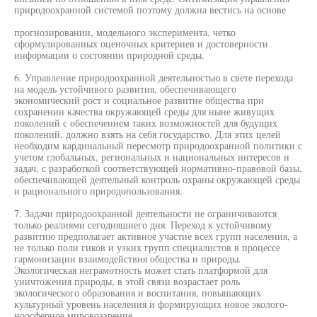
природоохранной системой поэтому должна вестись на основе
прогнозировании, модельного эксперимента, четко
сформулированных оценочных критериев и достоверности
информации о состоянии природной среды.
6. Управление природоохранной деятельностью в свете перехода
на модель устойчивого развития, обеспечивающего
экономический рост и социальное развитие общества при
сохранении качества окружающей среды для ныне живущих
поколений с обеспечением таких возможностей для будущих
поколений, должно взять на себя государство. Для этих целей
необходим кардинальный пересмотр природоохранной политики с
учетом глобальных, региональных и национальных интересов и
задач, с разработкой соответствующей нормативно-правовой базы,
обеспечивающей деятельный контроль охраны окружающей среды
и рационального природопользования.
7. Задачи природоохранной деятельности не ограничиваются
только реалиями сегодняшнего дня. Переход к устойчивому
развитию предполагает активное участие всех групп населения, а
не только поли гиков и узких групп специалистов в процессе
гармонизации взаимодействия общества и природы.
Экологическая неграмотность может стать платформой для
уничтожения природы, в этой связи возрастает роль
экологического образования и воспитания, повышающих
культурный уровень населения и формирующих новое эколого-
ноосферное мировоззрение.