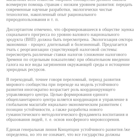
всемерную помощь странам с низким уровнем развития: передать
современные научные разработки, экологически чистые
технологии, накопленный опыт рационального
природопользования и т. п.
Диссертантом отмечено, что сформировавшееся в обществе эценка
социального прогресса по уровню валового национального
зродукта (ВНП) должна быть пересмотрена. Экологизация сектора
экономики - процесс длительный и болезненный. Предлагается
тчать с реорганизации существующей налоговой системы:
пересмотреть различные ставки налогов (снижение налогового
Зремени по отдельным показателям) при обязательном введении
галога на все виды загрязнения окружающей среды и истощение
зриродных ресурсов.
В переходный, точнее говоря переломный, период развития
мирового сообщества при переходе на модель устойчивого
развития иногократно возрастает роль координирующего
управляющего центра. Целью формирования единого
общепланетарного центра шляется координация и управление в
глобальном масштабе юциально-экономическим развитием с
позиции устойчивости, а гакже разработка нового
гуманистического методологического фундамента воспитания и
образования людей, т. е. основ юосферного мировоззрения.
Единая генеральная линия Концепции устойчивого развития /же
определена, но это не означает, что все государства должны