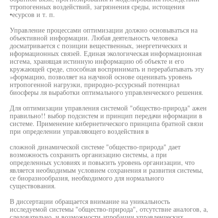
ттропогенных воздействий, загрязнения среды, истощения
•есурсов и т. п.
Управление процессами оптимизации должно основываться на
объективной информации. Любая деятельность человека
досматривается с позиции вещественных, энергетических и
нформационных связей. Единая экологическая информационная
исгема, хранящая истинную информацию об объекте и его
кружающей среде, способная воспринимать и перерабатывать эту
»формацию, позволяет на научной основе оценивать уровень
нтропогенной нагрузки, природно-рссурсный потенциал
биосферы ля выработки оптимального управленческого решения.
Для оптимизации управления системой "общество-природа" ажен
правильно!! выбор подсистем и принцип передачи нформации в
системе. Применение кибернетического принципа братной связи
при определении управляющего воздействия в
сложной динамической системе "общество-природа" дает
возможность сохранить организацию системы, а при
определенных условиях и повысить уровень организации, что
является необходимым условием сохранения и развития системы,
се биоразнообразия, необходимого для нормального
существования.
В диссертации обращается внимание на уникальность
исследуемой системы "общество-природа", отсутствие аналогов, а,
следовательно, и возможности апробации управленческих