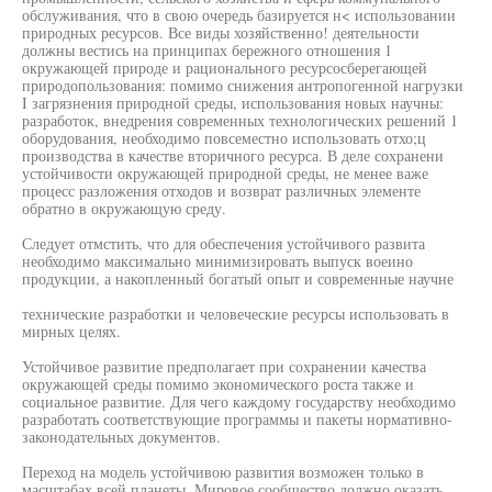
обслуживания, что в свою очередь базируется н< использовании
природных ресурсов. Все виды хозяйственно! деятельности
должны вестись на принципах бережного отношения 1
окружающей природе и рационального ресурсосберегающей
природопользования: помимо снижения антропогенной нагрузки
I загрязнения природной среды, использования новых научны:
разработок, внедрения современных технологических решений 1
оборудования, необходимо повсеместно использовать отхо;ц
производства в качестве вторичного ресурса. В деле сохранени
устойчивости окружающей природной среды, не менее важе
процесс разложения отходов и возврат различных элементе
обратно в окружающую среду.
Следует отмстить, что для обеспечения устойчивого развита
необходимо максимально минимизировать выпуск воеино
продукции, а накопленный богатый опыт и современные научне
технические разработки и человеческие ресурсы использовать в
мирных целях.
Устойчивое развитие предполагает при сохранении качества
окружающей среды помимо экономического роста также и
социальное развитие. Для чего каждому государству необходимо
разработать соответствующие программы и пакеты нормативно-
законодательных документов.
Переход на модель устойчивою развития возможен только в
масштабах всей планеты. Мировое сообщество должно оказать