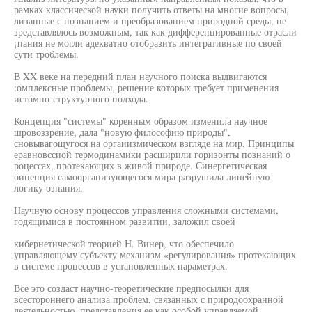
рамках классической науки получить ответы на многие вопросы,
лизанные с познанием и преобразованием природной среды, не
зредставлялось возможным, так как дифференцированные отрасли
¡пания не могли адекватно отобразить интегративные по своей
сути троблемы.
В XX веке на передний план научного поиска выдвигаются
:омплексные проблемы, решение которых требует применения
истомно-структурного подхода.
Концепция "системы" коренным образом изменила научное
шровоззрение, дала "новую философию природы",
сновывагощугося на оргаиизмическом взгляде на мир. Принципы
еравновссиой термодинамики расширили горизонты познаний о
роцессах, протекающих в живой природе. Синергетическая
оицепция самоорганизующегося мира разрушила линейную
логику ознания.
Научную основу процессов управления сложными системами,
годящимися в постоянном развитии, заложил своей
кибернетической теорией Н. Винер, что обеспечило
управляющему субъекту механизм «регулирования» протекающих
в системе процессов в установленных параметрах.
Все это создаст научно-теоретические предпосылки для
всестороннего анализа проблем, связанных с природоохранной
деятельностью, представления ее как особой управляемой