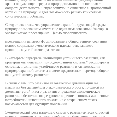
храпы окружающей среды и природопользования позволяет
оощрять деятельность, направленную на снижение антропогенной
агрузки па природу, н дает возможность решать конкретные
сологические проблемы.
Следует отметить, что управление охраной окружающей среды
природопользованием имеет еще один немаловажный фактор -о
экологическое просвещение. Целью экологического
просвещения является формирование в общественном сознании
нового социально-экологического идеала, отвечающего
принципам устойчивого развития.
В четвертом параграфе "Концепция устойчивого развития, как
критерий оптимизации природоохранной системы" рассмотрены
основные принципы устойчивого развития и оптимизации
природоохранной системы в свете предпосылок перехода общест
ва к устойчивому развитию.
В связи с тем, что развитие человеческой цивилизации не
мыслится без дальнейшего экономического роста, то одной из
доминант устойчивого развития определено экономическое
развитие, обеспечивающее удовлетворение основных жизненных
потребностей нынешнего поколения с сохранением таких
возможностей для будущих поколений.
Экономический рост напрямую связан с развитием всех отраслей
промышленности, сельского хозяйства и сферь коммунального