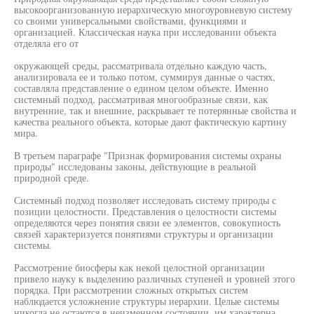
высокоорганизованную иерархическую многоуровневую систему
со своими универсальными свойствами, функциями и
организацией. Классическая наука при исследовании объекта
отделяла его от
окружающей среды, рассматривала отдельно каждую часть,
анализировала ее и только потом, суммируя данные о частях,
составляла представление о едином целом объекте. Именно
системный подход, рассматривая многообразные связи, как
внутренние, так и внешние, раскрывает те потерянные свойства и
качества реального объекта, которые дают фактическую картину
мира.
В третьем параграфе "Признак формирования системы охраны
природы" исследованы законы, действующие в реальной
природной среде.
Системный подход позволяет исследовать систему природы с
позиции целостности. Представления о целостности системы
определяются через понятия связи ее элементов, совокупность
связей характеризуется понятиями структуры и организации
системы.
Рассмотрение биосферы как некой целостной организации
привело науку к выделению различных ступеней и уровней этого
порядка. При рассмотрении сложных открытых систем
наблюдается усложнение структуры иерархии. Целые системы
никогда не остаются в неизменном состоянии, им характерна