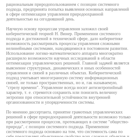
рациональным природопользованием с позиции системного
подхода, предпринята попытка выявления основных направлений
в сфере оптимизации управления природоохранной
деятельностью на сегодняшний день.
Научную основу процессам управления заложил своей
кибернетической теорией Н. Винер. Применении системного
подхода и достижений в технической сфере, дало кибернетике
возможность рассматривать процессы управления сложными
нелинейными системами, находящимися в постоянном развитии.
Использование логико-математического аппарата многократно
расширило возможности научных исследований в области
оптимизации управленческих решений. Главной задачей является
выяснение структурных, динамических и иных особенностей
управления и связей в различных объектах. Кибернетический
подход учитывает многогранную систему информационных
связей, не только пространственных, но и, гак называемую,
"стрелу времени". Управление всегда носит антиэнтропийный
характер, т. е. стремится сохранить или понизить величину
энтропии при относительной устойчивости внутренней
организованности и упорядоченности системы.
По мнению диссертанта, принятие грамотных управленческих
решений в сфере природоохранной деятельности возможно только
при рассмотрении процессов, протекающих в системе "общество-
природа", с позиции системного подхода. Применение
системного подхода основано на том, что системность сама по
себе представляет объективное свойство всех сложных объектов и