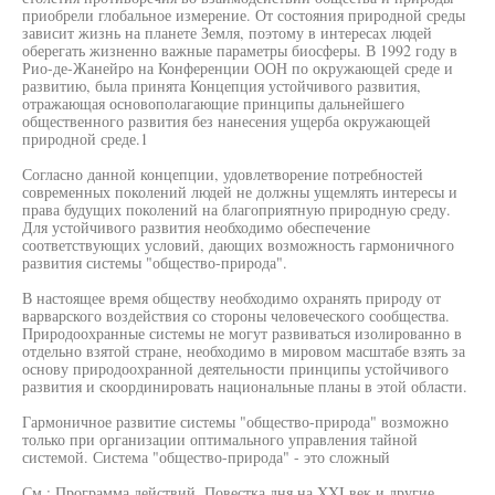
приобрели глобальное измерение. От состояния природной среды
зависит жизнь на планете Земля, поэтому в интересах людей
оберегать жизненно важные параметры биосферы. В 1992 году в
Рио-де-Жанейро на Конференции ООН по окружающей среде и
развитию, была принята Концепция устойчивого развития,
отражающая основополагающие принципы дальнейшего
общественного развития без нанесения ущерба окружающей
природной среде.1
Согласно данной концепции, удовлетворение потребностей
современных поколений людей не должны ущемлять интересы и
права будущих поколений на благоприятную природную среду.
Для устойчивого развития необходимо обеспечение
соответствующих условий, дающих возможность гармоничного
развития системы "общество-природа".
В настоящее время обществу необходимо охранять природу от
варварского воздействия со стороны человеческого сообщества.
Природоохранные системы не могут развиваться изолированно в
отдельно взятой стране, необходимо в мировом масштабе взять за
основу природоохранной деятельности принципы устойчивого
развития и скоординировать национальные планы в этой области.
Гармоничное развитие системы "общество-природа" возможно
только при организации оптимального управления тайной
системой. Система "общество-природа" - это сложный
См.: Программа действий. Повестка дня на XXI век и другие