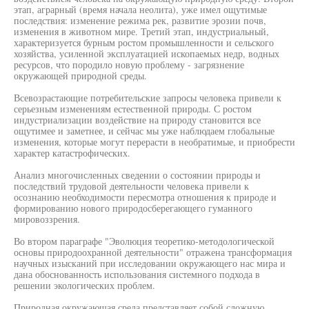
этап, аграрный (время начала неолита), уже имел ощутимые
последствия: изменение режима рек, развитие эрозии почв,
изменения в животном мире. Третий этап, индустриальный,
характеризуется бурным ростом промышленности и сельского
хозяйства, усиленной эксплуатацией ископаемых недр, водных
ресурсов, что породило новую проблему - загрязнение
окружающей природной среды.
Всевозрастающие потребительские запросы человека привели к
серьезным изменениям естественной природы. С ростом
индустриализации воздействие на природу становится все
ощутимее и заметнее, и сейчас мы уже наблюдаем глобальные
изменения, которые могут перерасти в необратимые, и приобрести
характер катастрофических.
Анализ многочисленных сведении о состоянии природы и
последствий трудовой деятельности человека привели к
осознанию необходимости пересмотра отношения к природе и
формированию нового природосберегающего гуманного
мировоззрения.
Во втором параграфе "Эволюция теоретико-методологической
основы природоохранной деятельности" отражена трансформация
научных изысканий при исследовании окружающего нас мира и
дана обоснованность использования системного подхода в
решении экологических проблем.
Природная окружающая среда представляет собой сложную