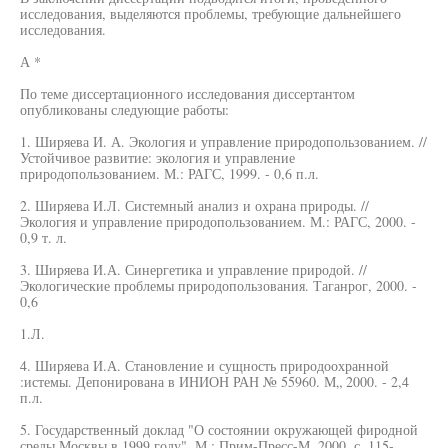
исследования, выделяются проблемы, требующие дальнейшего
исследования.
А *
По теме диссертационного исследования диссертантом
опубликованы следующие работы:
1. Ширяева И. А. Экология и управление природопользованием. //
Устойчивое развитие: экология и управление
природопользованием. М.: РАГС, 1999. - 0,6 п.л.
2. Ширяева И.Л. Системный анализ и охрана природы. //
Экология и управление природопользованием. М.: РАГС, 2000. -
0,9 т. л.
3. Ширяева И.А. Синергетика и управление природой. //
Экологические проблемы природопользования. Таганрог, 2000. -
0,6
1.Л.
4. Ширяева И.А. Становление и сущность природоохранной
:истемы. Депонирована в ИНИОН РАН № 55960. М„ 2000. - 2,4
п.л.
5. Государственный доклад "О состоянии окружающей фиродной
среды Москвы в 1999 году". М.: Прим-Пресс-М, 2000. с. 115-