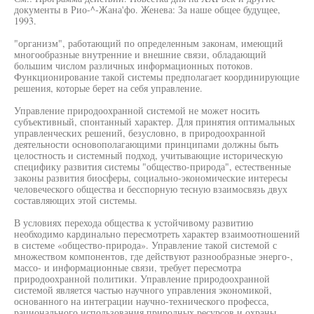
документы в Рио-^-Жана'фо. Женева: За наше общее будущее,
1993.
"организм", работающий по определенным законам, имеющий
многообразные внутренние и внешние связи, обладающий
большим числом различных информационных потоков.
Функционирование такой системы предполагает координирующие
решения, которые берет на себя управление.
Управление природоохранной системой не может носить
субъективный, спонтанный характер. Для принятия оптимальных
управленческих решений, безусловно, в природоохранной
деятельности основополагающими принципами должны быть
целостность и системный подход, учитывающие историческую
специфику развития системы "общество-природа", естественные
законы развития биосферы, социально-экономические интересы
человеческого общества и бесспорную тесную взаимосвязь двух
составляющих этой системы.
В условиях перехода общества к устойчивому развитию
необходимо кардинально пересмотреть характер взаимоотношений
в системе «общество-природа». Управление такой системой с
множеством компонентов, где действуют разнообразные энерго-,
массо- и информационные связи, требует пересмотра
природоохранной политики. Управление природоохранной
системой является частью научного управления экономикой,
основанного на интеграции научно-технического професса,
рационального использования природных ресурсов и охраны