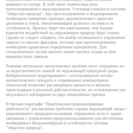
решении на натуре. В этой связи значительна роль
прогнозирования и моделирования. Учитывая сложность системы
"общество-природа", при прогнозировании и моделировании
необходимо применять принцип диалектического единства
движения и покоя, обеспечивающий развитие системы и ее
устойчивость. Прогноз будет тем качественнее, чем больше
вариантов воздействий на окружающую природу будет учтено.
Однако не следует забывать, что выбор оптимального управления
зависит от многих факторов, поэтому при прогнозировании
необходимо правильное определение приоритетов. Для
стохастических систем прогноз может вестись только на базе
вероятностных законов.
Решение актуальных экологических проблем часто затруднено из-
за недостаточности знаний об окружающей природной среды.
Кибернетическое моделирование с использованием логико-
математического аппарата и современных компьютерных
технологий позволяет рассматривать процессы и явления,
происходящие в реальной действительности, но осложненные для
визуального наблюдения по ряду объективных причин.
В третьем параграфе "Практическая природоохранная,
деятельность" рассмотрены проблемы охраны окружающей среды г
рационального природопользования, определены цели и задачи
связанные с управлением природопользованием для обсспеченш
необходимого биоразнообразия и устойчивости системы
"общество природа".