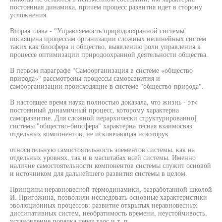
постоянная динамика, причем процесс развития идет в сторону
усложнения.
Вторая глава - "Управляемость природоохранной системы'
посвящена процессам организации сложных нелинейных систем
таких как биосфера и общество, выявлению роли управления к
процессе оптимизации природоохранной деятельности общества.
В первом параграфе "Самоорганизация в системе «общество
природа»" рассмотрены процессы саморазвития и
самоорганизации происходящие в системе "общество-природа".
В настоящее время наука полностью доказала, что жизнь - эт<
постоянный динамичный процесс, которому характерна
саморазвитие. Для сложной иерархически структурированно]
системы "общество-биосфера" характерна тесная взаимосвяз
отдельных компонентов, не исключающая нскоторук
относительную самостоятельность элементов системы, как на
отдельных уровнях, так и в масштабах всей системы. Именно
наличие самостоятельности компонентов системы служит основой
и источником для дальнейшего развития системы в целом.
Принципы неравновесной термодинамики, разработанной школой
И. Пригожина, позволили исследовать основные характеристики
эволюционных процессов: развитие открытых неравновесных
диссипативных систем, необратимость времени, неустойчивость,
установление порядка через хаос и т. п.