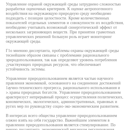
Управление охраной окружающей среды затруднено сложностью
разработки оценочных критериев. К оценке антропогенного
воздействия на окружающую природную среду необходимо
подходить с позиции целостности. Кроме количественных
показателей отдельных элементов и совокупности их воздействия,
необходимо учитывать возможный синергетический эффект от
нескольких загрязняющих веществ. При принятии грамотных
управленческих решений большую роль играет мониторинг
окружающей среды.
Г1о мнению диссертанта, проблемы охраны окружающей среды
теснейшим образом связаны с проблемами рационального
эриродопользования, так как определяют уровень потребления
¡участвующих природных ресурсов, что обеспечивает
устойчивость :истемы.
Управление природопользованием является частью научного
правления экономикой, основанного на соединении достижений
1аучно-техничсского прогресса, рационального использования и
>.храны природных богатств. Управление природопользованием
арактернзуст непрерывный процесс осуществления политических,
кономических, экологических, административных, правовых и
ругих мер по руководству социо-эко-экономическим развитием.
В интересах всего общества управление природопользованием
олжно взять на себя государство. Важнейшим элементом в
правлении природопользования является стимулирование. По
нению диссертанта, экономический механизм регулирования