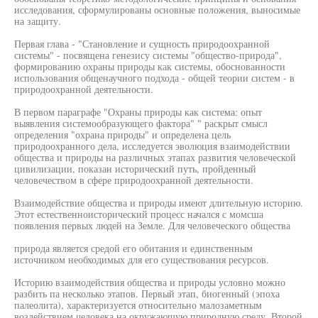
исследования, сформулированы основные положения, выносимые
на защиту.
Первая глава - "Становление и сущность природоохранной
системы" - посвящена генезису системы "общество-природа",
формированию охраны природы как системы, обоснованности
использования общенаучного подхода - общей теории систем - в
природоохранной деятельности.
В первом параграфе "Охраны природы как система: опыт
выявления системообразующего фактора" " раскрыт смысл
определения "охрана природы" и определена цель
природоохранного дела, исследуется эволюция взаимодействии
общества и природы на различных этапах развития человеческой
цивилизации, показан исторический путь, пройденный
человечеством в сфере природоохранной деятельности.
Взаимодействие общества и природы имеют длительную историю.
Этот естественноисторический процесс начался с момсша
появления первых людей на Земле. Для человеческого общества
природа является средой его обитания и единственным
источником необходимых для его существования ресурсов.
Историю взаимодействия общества и природы условно можно
разбить па несколько этапов. Первый этап, биогенный (эпоха
палеолита), характеризуется относительно малозаметным
воздействием человека на окружающую природную среду. Второй