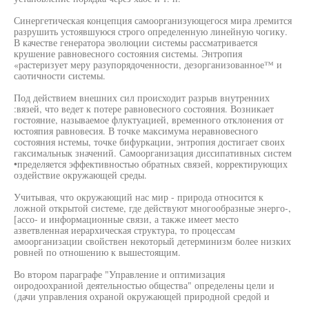
Синергетическая концепция самоорганизующегося мира лремится
разрушить устоявшуюся строго определенную линейную чогику.
В качестве генератора эволюции системы рассматривается
крушение равновесного состояния системы. Энтропия
«растеризует меру разупорядоченности, дезорганизованное™ и
саотичности системы.
Под действием внешних сил происходит разрыв внутренних
:вязей, что ведет к потере равновесного состояния. Возникает
гостояние, называемое флуктуацией, временного отклонения от
юстояпия равновесия. В точке максимума неравновесного
состояния нстемы, точке бифуркации, энтропия достигает своих
гаксимальнык значений. Самоорганизация диссипативных систем
•пределяется эффективностью обратных связей, корректирующих
оздействие окружающей среды.
Учитывая, что окружающий нас мир - природа относится к
ложной открытой системе, где действуют многообразные энерго-,
[ассо- и информационные связи, а также имеет место
азветвленная иерархическая структура, то процессам
амоорганизации свойствен некоторый детерминизм более низких
ровней по отношению к вышестоящим.
Во втором параграфе "Управление и оптимизация
оиродоохраниой деятельностью общества" определены цели и
(дачи управления охраной окружающей природной средой и