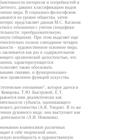
бъективности интересов и потребностей в
 Кветного, давших классификацию видов
своении мира. В социально-философском
дываются на уровне общества, затем
интерес представляет данная М.С. Каганом
ектного отношения с учетом специфики
ятельности: преобразовательную,
вную (общения). При этом выделяет еще
 относительно полное совпадение четырех
льности - художественное освоение мира,
 заключается как раз в содержательном
дающего органической целостностью, что
ошения, характеризующегося
позволяет также обосновать
льными связями, и функционально-
евое проявление функций искусства.
стетическое отношение", которое дается в
. Кемерова, Т.Ю. Быстровой, Е.Т.
крывается ими диалектически как
деятельности субъекта, оценивающего
ского достоинства (А.К. Уледов). В то же
ления духовного вида: они выступают как
 деятельности (Л.И. Новикова).
пониманию взаимосвязи различных
ощает в себе творческий опыт,
ческую всеобщность и художественную