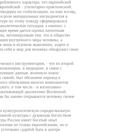
роблемного характера, что европейской
европейской - утилитарно-практический,
модерна на глобализацию, на наш взгляд,
ия роли материальных ингредиентов в
туре по этому поводу сформировался
аналитическая ситуация, а именно: с
щее время дается оценка латентным
тва, мотивируемым тем, что в обществе
ция внутреннего мира человека, а
ся лишь в игровом мышлении, азарте и
а себя и мир для человека обнаружил свою
еского инструментария, - что во второй
инженерии, в медицине; в связи с
вующие данные, возникло новое
связей, был обозначен переход к
рного обновления многих компонентов
кого, в том числе - и когнитивно-
охватывающей диалектики Вселенной,
ак бы заново открывается человеку своим
ю культурологическую парадигмальную
ионной культуры с духовным богатством
ура России имеет богатый опыт
ногими не только европейскими, но и
уготовано судьбой быть в центре