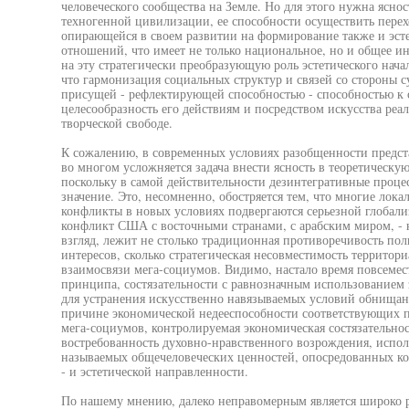
человеческого сообщества на Земле. Но для этого нужна ясно
техногенной цивилизации, ее способности осуществить перех
опирающейся в своем развитии на формирование также и эст
отношений, что имеет не только национальное, но и общее ин
на эту стратегически преобразующую роль эстетического нача
что гармонизация социальных структур и связей со стороны су
присущей - рефлектирующей способностью - способностью к 
целесообразность его действиям и посредством искусства реа
творческой свободе.
К сожалению, в современных условиях разобщенности предст
во многом усложняется задача внести ясность в теоретическу
поскольку в самой действительности дезинтегративные проц
значение. Это, несомненно, обостряется тем, что многие лока
конфликты в новых условиях подвергаются серьезной глобализ
конфликт США с восточными странами, с арабским миром, - н
взгляд, лежит не столько традиционная противоречивость по
интересов, сколько стратегическая несовместимость территор
взаимосвязи мега-социумов. Видимо, настало время повсемес
принципа, состязательности с равнозначным использованием 
для устранения искусственно навязываемых условий обнищан
причине экономической недееспособности соответствующих п
мега-социумов, контролируемая экономическая состязательнос
востребованность духовно-нравственного возрождения, испол
называемых общечеловеческих ценностей, опосредованных ко
- и эстетической направленности.
По нашему мнению, далеко неправомерным является широко 