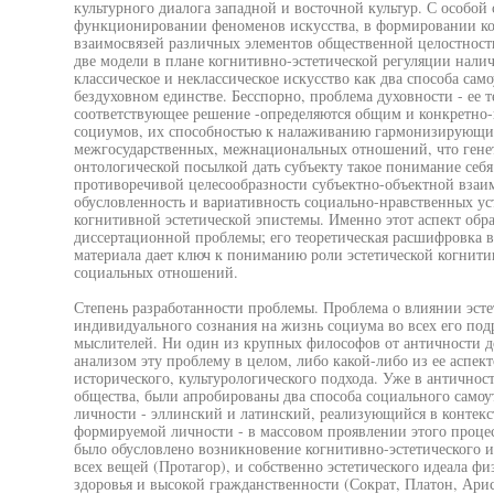
культурного диалога западной и восточной культур. С особой 
функционировании феноменов искусства, в формировании ко
взаимосвязей различных элементов общественной целостности
две модели в плане когнитивно-эстетической регуляции нал
классическое и неклассическое искусство как два способа сам
бездуховном единстве. Бесспорно, проблема духовности - ее 
соответствующее решение -определяются общим и конкретно
социумов, их способностью к налаживанию гармонизирующих
межгосударственных, межнациональных отношений, что генет
онтологической посылкой дать субъекту такое понимание себ
противоречивой целесообразности субъектно-объектной взаи
обусловленность и вариативность социально-нравственных ус
когнитивной эстетической эпистемы. Именно этот аспект обра
диссертационной проблемы; его теоретическая расшифровка в
материала дает ключ к пониманию роли эстетической когнит
социальных отношений.
Степень разработанности проблемы. Проблема о влиянии эсте
индивидуального сознания на жизнь социума во всех его под
мыслителей. Ни один из крупных философов от античности д
анализом эту проблему в целом, либо какой-либо из ее аспек
исторического, культурологического подхода. Уже в античнос
общества, были апробированы два способа социального само
личности - эллинский и латинский, реализующийся в контекс
формируемой личности - в массовом проявлении этого процес
было обусловлено возникновение когнитивно-эстетического 
всех вещей (Протагор), и собственно эстетического идеала ф
здоровья и высокой гражданственности (Сократ, Платон, Ари