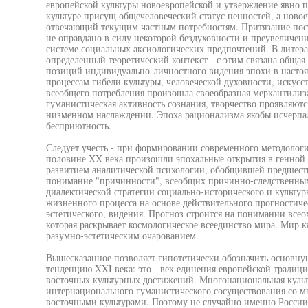
европейской культуры новоевропейской и утверждение явно п
культуре присущ общечеловеческий статус ценностей, а ново
отвечающий текущим частным потребностям. Притязание пост
не оправдано в силу некоторой бездуховности и преувеличен
системе социальных аксиологических предпочтений. В литера
определенный теоретический контекст - с этим связана общая 
позиций индивидуально-личностного видения эпохи в настоя
процессам гибели культуры, человеческой духовности, искусс
всеобщего потребления произошла своеобразная меркантилиза
гуманистическая активность сознания, творчество проявляют
низменном наслаждении. Эпоха рационализма якобы исчерпал
бесприютность.
Следует учесть - при формировании современного методологич
половине XX века произошли эпохальные открытия в генной 
развитием аналитической психологии, обобщившей предшест
понимание "причинности", всеобщих причинно-следственных 
диалектической стратегии социально-исторического и культу
жизненного процесса на основе действительного прогностичес
эстетического, видения. Прогноз строится на понимании все
которая раскрывает космологическое всеединство мира. Мир к
разумно-эстетическим очарованием.
Вышесказанное позволяет гипотетически обозначить основну
тенденцию XXI века: это - век единения европейской традиц
восточных культурных достижений. Многонациональная культ
интернационального гуманистического сосуществования со м
восточными культурами. Поэтому не случайно именно России 