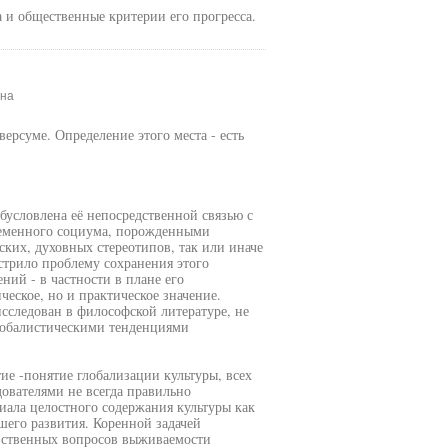
 и общественные критерии его прогресса.
вна
версуме. Определение этого места - есть
бусловлена её непосредственной связью с
ременного социума, порожденными
ких, духовных стереотипов, так или иначе
трило проблему сохранения этого
ний - в частности в плане его
ческое, но и практическое значение.
исследован в философской литературе, не
глобалистическими тенденциями
ие -понятие глобализации культуры, всех
ователями не всегда правильно
иала целостного содержания культуры как
шего развития. Коренной задачей
вственных вопросов выживаемости