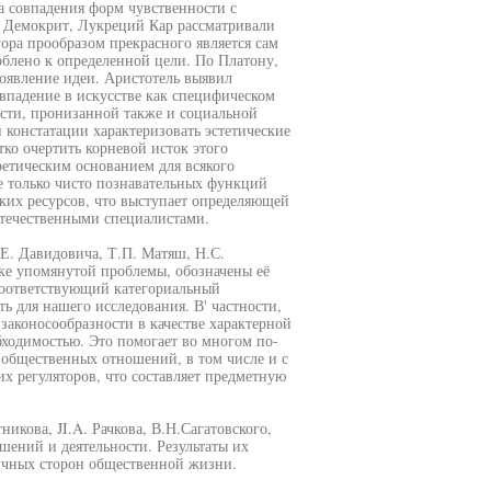
а совпадения форм чувственности с
 Демокрит, Лукреций Кар рассматривали
ора прообразом прекрасного является сам
соблено к определенной цели. По Платону,
роявление идеи. Аристотель выявил
овпадение в искусстве как специфическом
ости, пронизанной также и социальной
 констатации характеризовать эстетические
ко очертить корневой исток этого
етическим основанием для всякого
е только чисто познавательных функций
ских ресурсов, что выступает определяющей
течественными специалистами.
.Е. Давидовича, Т.П. Матяш, Н.С.
тке упомянутой проблемы, обозначены её
соответствующий категориальный
 для нашего исследования. В' частности,
законосообразности в качестве характерной
бходимостью. Это помогает во многом по-
общественных отношений, в том числе и с
х регуляторов, что составляет предметную
никова, JI.A. Рачкова, В.Н.Сагатовского,
ений и деятельности. Результаты их
личных сторон общественной жизни.