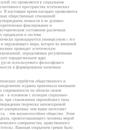
силой это проявляется в социальном
гнитивного пространства эстетических
. В настоящее время наглядно проявляются
ичных общественных отношений:
оутверждения личности в ее духовно-
теоретическое фиксирование и
-историческим состоянием различных
 предикатов в системе
ически провоцируется универсумом с его
я и окружающего мира, которое во внешней
мосвязи провидит эстетическую
тановлений, определяемых регулятивами
зует парадигмальное ядро
 русле используемого философского
ивности в формировании наличных
тических атрибутов общественного и
разделениях издавна привлекала внимание
о современности не обошли своим
тов - в основном с позиции социально-
ти, при становлении европейского типа
утверждения творчески неповторимой
те альтернативы: чем выше интеллект
са, - тем жизнеспособнее общество. Этим
идеала, провозглашающего человека мерой
изического совершенства, нравственного
стотель). Важным открытием греков было