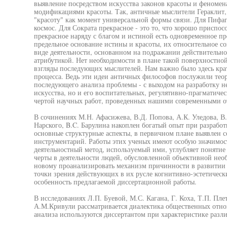
выявление посредством искусства законов красоты и феномен
модификациями красоты. Так, античные мыслители Гераклит,
"красоту" как момент универсальной формы связи. Для Пифаг
космос. Для Сократа прекрасное - это то, что хорошо приспо
прекрасное наряду с благом и истиной есть одновременное п
предельное основание истины и красоты, их относительное с
виде деятельности, основанном на подражании действительн
атрибутикой. Нет необходимости в плане такой поверхностной
взгляды последующих мыслителей. Нам важно было здесь крат
процесса. Ведь эти идеи античных философов послужили теор
последующего анализа проблемы - с выходом на разработку н
искусства, но и его воспитательных, регулятивно-прагматиче
чертой научных работ, проведенных нашими современными о
В сочинениях М.Н. Афасижева, В.Д. Попова, А.К. Уледова, В
Нарского, B.C. Барулина накоплен богатый опыт при разрабо
основные структурные аспекты, в первичном плане выявлен 
инструментарий. Работы этих ученых имеют особую значимость
деятельностный метод, используемый ими, углубляет понятие 
черты в деятельности людей, обусловленной объективной нео
новому проанализировать механизм причинности в развитии 
точки зрения действующих в их русле когнитивно-эстетически
особенность предлагаемой диссертационной работы.
В исследованиях Л.П. Буевой, М.С. Кагана, Г. Коха, Т.П. Плет
А.М.Кривули рассматривается диалектика общественных отнош
анализа используются диссертантом при характеристике раз