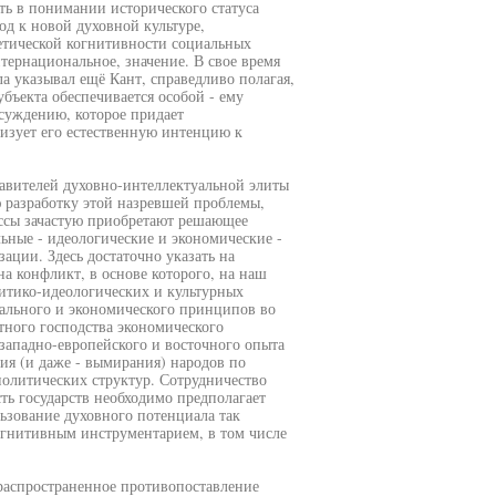
сть в понимании исторического статуса
од к новой духовной культуре,
етической когнитивности социальных
тернациональное, значение. В свое время
ла указывал ещё Кант, справедливо полагая,
бъекта обеспечивается особой - ему
суждению, которое придает
лизует его естественную интенцию к
авителей духовно-интеллектуальной элиты
ю разработку этой назревшей проблемы,
ессы зачастую приобретают решающее
льные - идеологические и экономические -
ации. Здесь достаточно указать на
а конфликт, в основе которого, на наш
литико-идеологических и культурных
иального и экономического принципов во
тного господства экономического
западно-европейского и восточного опыта
ия (и даже - вымирания) народов по
олитических структур. Сотрудничество
ть государств необходимо предполагает
ьзование духовного потенциала так
гнитивным инструментарием, в том числе
распространенное противопоставление