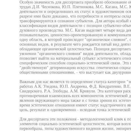
Особую значимость для диссертанта приобрело обоснование о
трудах Д.И. Чеснокова, Ю.П. Плетникова, М.С. Кагана, М.С.
деятельности и определивших их статус в художественном о
разрезе ими было доказано, что потребности и интересы скла
трансформируются в сознании субъектов. Для автора особый 
классификация видов деятельности с позиции субъектно-объ
духовного производства. М.С. Каган выделяет четыре вида де
познавательную, ценностно-ориентированную и коммуникати
одну область, в которой происходит "органическое слияние",
основных видов, в результате чего рождается пятый вид деяте
обладающее органической целостностью. Позиция диссертанта
уяснении "органического слияния" видов деятельности, обла
позволяет выйти на материальный субъект эстетического отн
специфическим способом социально-эстетической связи. Это 
"двойственную" детерминацию искусства: генетически-социа
общественными отношениями, - что выступает как двухуровн
Важным для нас является то определение статуса категории "э
работах А.К. Уледова, Ю.П. Андреева, Ф.Д. Кондратенко, В.Е
Свидерского, P.A. Злободы, A.M. Кривули. Эта категория рас
противоречивая взаимосвязь всех компонентов эстетической 
явления окружающего мира также и с точки зрения их эстетиче
время эстетические отношения имеют статус надстроечного яв
цель, результат и одновременно - исходная точка эстетической
Для диссертанта эти положения - методологический ключ к 
элементов социально-эстетической целостности, которая вопл
первообразы, типы художественного видения жизни, эмпири