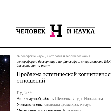
Философские науки
Онтология и теория познания
автореферат диссертации по философии, специальность ВАК
диссертация на тему:
Проблема эстетической когнитивно
отношений
Год:
2003
Автор научной работы:
Шевченко, Лидия Николаевна
Ученая cтепень:
кандидата философских наук
Место защиты диссертации:
Краснодар