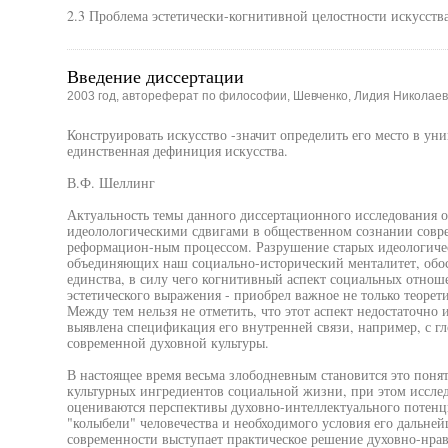
2.3 Проблема эстетически-когнитивной целостности искусства
Введение диссертации
2003 год, автореферат по философии, Шевченко, Лидия Николае
Конструировать искусство -значит определить его место в уни
единственная дефиниция искусства.
В.Ф. Шеллинг
Актуальность темы данного диссертационного исследования о
идеолологическими сдвигами в общественном сознании сов
реформацион-ным процессом. Разрушение старых идеологичес
объединяющих наш социально-исторический менталитет, обос
единства, в силу чего когнитивный аспект социальных отноше
эстетического выражения - приобрел важное не только теорети
Между тем нельзя не отметить, что этот аспект недостаточно 
выявлена спецификация его внутренней связи, например, с 
современной духовной культуры.
В настоящее время весьма злободневным становится это понят
культурных ингредиентов социальной жизни, при этом исслед
оцениваются перспективы духовно-интеллектуального потенц
"колыбели" человечества и необходимого условия его дальней
современности выступает практическое решение духовно-нра