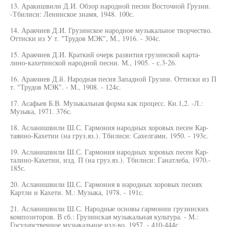
13. Аракишвили Д.И. Обзор народной песни Восточной Грузии.
-Тбилиси: Ленинское знамя, 1948. 100с.
14. Аракчиев Д.И. Грузинское народное музыкальное творчество.
Оттиски из У т. "Трудов МЭК", М., 1916. - 304с.
15. Аракчиев Д.И. Краткий очерк развития грузинской карта-
лино-кахетинской народной песни. М., 1905. - с.3-26.
16. Аракчиев Д.й. Народная песня Западной Грузии. Оттиски из П
т. "Трудов МЭК". - М., 1908. - 124с.
17. Асафьев Б.В. Музыкальная форма как процесс. Кн.1,2. -Л.:
Музыка, 1971. 376с.
18. Асланишвили Ш.С. Гармония народных хоровых песен Кар-
таяино-Кахетии (на груз.яз.). Тбилиси: Сахелгами, 1950. - 193с.
19. Асланишвили Ш.С. Гармония народных хоровых песен Кар-
талино-Кахетии, изд. П (на груз.яз.). Тбилиси: Ганатлеба, 1970.-
185с.
20. Асланишвили Ш.С. Гармония в народных хоровых песнях
Картли и Кахети. М.: Музыка, 1978. - 191с.
21. Асланишвили Ш.С. Народные основы гармонии грузинских
композиторов. В сб.: Грузинская музыкальная культура. - М.:
Государственное музыкальное изд-во, 1957. - 410-444с.