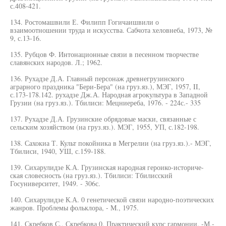
с.408-421.
134. Ростомашвили Е. Филипп Гогичаишвили о
взаимоотношении труда и искусства. Сабчота хеловнеба, 1973, №
9, с.13-16.
135. Рубцов Ф. Интонационные связи в песенном творчестве
славянских народов. Л.; 1962.
136. Рухадзе Д.А. Главный персонаж древнегрузинского
аграрного праздника "Бери-Бера" (на груз.яз.), МЭГ, 1957, II,
с.173-178.142. рухадзе Дж.А. Народная агрокультура в Западной
Грузии (на груз.яз.). Тбилиси: Мецниереба, 1976. - 224с.- 335
137. Рухадзе Д.А. Грузинские обрядовые маски, связанные с
сельским хозяйством (на груз.яз.). МЭГ, 1955, УП, с.182-198.
138. Сахокиа Т. Культ покойника в Мегрелии (на груз.яз.).- МЭГ,
Тбилиси, 1940, УШ, с.159-188.
139. Сихарулидзе К.А. Грузинская народная героико-историче-
ская словесность (на груз.яз.). Тбилиси: Тбилисский
Госуниверситет, 1949. - 306с.
140. Сихарулидзе К.А. 0 генетической связи народно-поэтических
жанров. Проблемы фольклора, - M., 1975.
141. Скребков С., Скребкова 0. Практический курс гармонии. -М.-