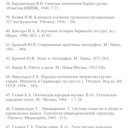
38. Бардавелидзе В.В. Сванское песнопение Барбал-долаш.
-Известия ИЯИМК, 1940, 7-71.
39. Беляев В.М. К вопросу изучения грузинских музыкальных-
327 инструментов. Тбилиси, 1936. - 39с.
40. Брегадзе H.A. К изучению истории Бервкаоба (на груз, яз.).
Мацне, 1980, Ш I, с.47-65.
41. Бромлей Ю.В. Современные проблемы этнографии. М.: Наука,
1981. - 390с.
42. Брошей Ю.В. Этнос и этнография. М.: Наука, 1973.283с.
43. Бюхер К. Работа и ритм. М.: Новая Москва, 1923.326с.
44. Вирсаладзе Е.Б. Народно-поэтическое творчество грузин-
горцев. Мтиулети и Гудамакари (на груз.яз.). Тбилиси: Изд-во АН
ГССР, 1958. - 585с.
45. Галаев Б.А. Осетинская народная музыка. В сб.: Осетинские
народные песни. М.: Музыка, 1964. - с.7-24.
46. Гамкрелидзе Т. , Мачавариани- Г. Система сонантов и облаут в
картвельских языках. Типология общекартвельской структуры
-Тбилиси: Мецниереба, 1965. -511с.
47. Гасанов Г.А. Предисловие. К сб.: Дагестанские народные