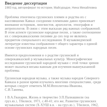
Введение диссертации
1983 год, автореферат по истории, Майсурадзе, Нина Михайловна
Проблема этногенеза грузинских племен и родства их с
населявшими Кавказ соседними племенами давно привлекает
внимание историков, лингвистов, археологов, этнографов и
антропологов. В связи с этим высказан ряд важных соображений.
В этом аспекте грузинские народные песни, а также соотношение
их с северокавказскими песнями до сих пор не являлись
предметом специального исследования. В музыковедческой
литературе известны соображения т общего характера о единой
основе грузинских народных песен.
Имеются предположения и о родстве грузинской и
северокавказской р музыкальных культур. Монографическое
исследование грузинской народной музыки с этой точки зрения
может оказаться весьма важным для изучения вышеуказанной
проблемы.
Грузинская народная музыка, а также музыка народов Северного
Кавказа в разное время изучались многими специалистами, среди
которых следует отметить M.M.Ипполитова-Иванова,
С.И.Танеева,
1 В.А.Гвахария, Жизнь и творчество З.П.Палиашвили (на
груз.яз.), Тбилиси, 1971, с.40-41; его же, Развитие грузинских
музыкальных систем (Х-ХУШ в.в. - на груз.яз.), Тбилиси, 1962,