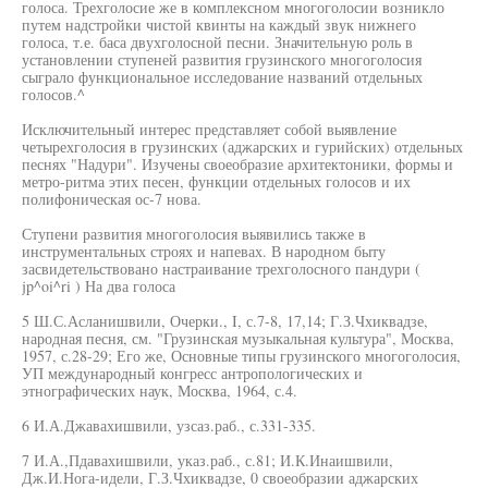
голоса. Трехголосие же в комплексном многоголосии возникло
путем надстройки чистой квинты на каждый звук нижнего
голоса, т.е. баса двухголосной песни. Значительную роль в
установлении ступеней развития грузинского многоголосия
сыграло функциональное исследование названий отдельных
голосов.^
Исключительный интерес представляет собой выявление
четырехголосия в грузинских (аджарских и гурийских) отдельных
песнях "Надури". Изучены своеобразие архитектоники, формы и
метро-ритма этих песен, функции отдельных голосов и их
полифоническая ос-7 нова.
Ступени развития многоголосия выявились также в
инструментальных строях и напевах. В народном быту
засвидетельствовано настраивание трехголосного пандури (
jp^oi^ri ) На два голоса
5 Ш.С.Асланишвили, Очерки., I, с.7-8, 17,14; Г.З.Чхиквадзе,
народная песня, см. "Грузинская музыкальная культура", Москва,
1957, с.28-29; Его же, Основные типы грузинского многоголосия,
УП международный конгресс антропологических и
этнографических наук, Москва, 1964, с.4.
6 И.А.Джавахишвили, узсаз.раб., с.331-335.
7 И.А.,Пдавахишвили, указ.раб., с.81; И.К.Инаишвили,
Дж.И.Нога-идели, Г.З.Чхиквадзе, 0 своеобразии аджарских