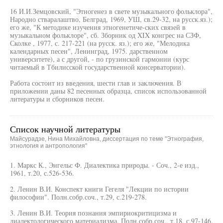
16 И.И.Земцовский, "Этногенез в свете музыкального фольклора",
Народно стваралаштво, Белград, 1969, УШ, св.29-32, на русск.яз.);
его же, "К методике изучения этногенетиче-ских связей в
музыкальном фольклоре", сб. Зборник од XIX конгрес на СЗФ,
Сколке , 1977, с. 217-221 (на русск. яз.); его же, "Мелодика
календарных песен", Ленинград, 1975. дарственном
университете), а с другой, - по грузинской гармонии (курс
читаемый в Тбилисской государственной консерватории).
Работа состоит из введения, шести глав и заключения. В
приложении даны 82 песенных образца, список использованной
литературы и сборников песен.
Список научной литературы
Майсурадзе, Нина Михайловна, диссертация по теме "Этнография,
этнология и антропология"
1. Маркс К., Энгельс Ф. Диалектика природы. - Соч., 2-е изд.,
1961, т.20, с.526-536.
2. Ленин В.И. Конспект книги Гегеля "Лекции по истории
философии". Полн.собр.соч., т.29, с.219-278.
3. Ленин В.И. Теория познания эмпириокритицизма и
диалектологического материализма. Полн.собр.соч., т.18, с.97-146.