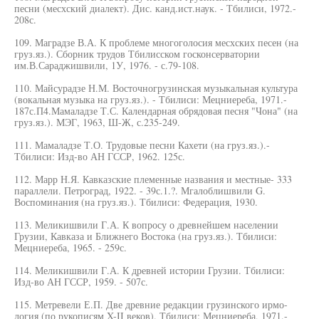
песни (месхский диалект). Дис. канд.ист.наук. - Тбилиси, 1972.-
208с.
109. Маградзе В.А. К проблеме многоголосия месхских песен (на
груз.яз.). Сборник трудов Тбилисском госконсерватории
им.В.Сараджишвили, 1У, 1976. - с.79-108.
110. Майсурадзе Н.М. Восточногрузинская музыкальная культура
(вокальная музыка на груз.яз.). - Тбилиси: Мецниереба, 1971.-
187с.П4.Мамаладзе Т.С. Календарная обрядовая песня "Чона" (на
груз.яз.). МЭГ, 1963, Ш-Ж, с.235-249.
111. Мамаладзе Т.О. Трудовые песни Кахети (на груз.яз.).-
Тбилиси: Изд-во АН ГССР, 1962. 125с.
112. Марр Н.Я. Кавказские племенные названия и местные- 333
параллели. Петроград, 1922. - 39с.1.?. Мгалоблишвили G.
Воспоминания (на груз.яз.). Тбилиси: Федерация, 1930.
113. Меликишвили Г.А. К вопросу о древнейшем населении
Грузии, Кавказа и Ближнего Востока (на груз.яз.). Тбилиси:
Мецниереба, 1965. - 259с.
114. Меликишвили Г.А. К древней истории Грузии. Тбилиси:
Изд-во АН ГССР, 1959. - 507с.
115. Метревели Е.П. Две древние редакции грузинского ирмо-
логия (по рукописям X-II веков). Тбилиси: Мецниереба, 1971.-