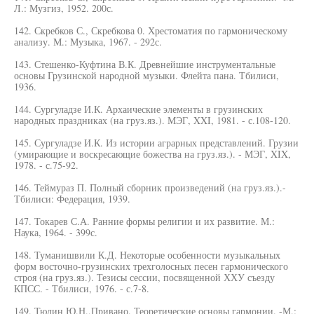
Л.: Музгиз, 1952. 200с.
142. Скребков С., Скребкова 0. Хрестоматия по гармоническому
анализу. М.: Музыка, 1967. - 292с.
143. Стешенко-Куфтина В.К. Древнейшие инструментальные
основы Грузинской народной музыки. Флейта пана. Тбилиси,
1936.
144. Сургуладзе И.К. Архаические элементы в грузинских
народных праздниках (на груз.яз.). МЭГ, XXI, 1981. - с.108-120.
145. Сургуладзе И.К. Из истории аграрных представлений. Грузии
(умирающие и воскресающие божества на груз.яз.). - МЭГ, XIX,
1978. - с.75-92.
146. Теймураз П. Полный сборник произведений (на груз.яз.).-
Тбилиси: Федерация, 1939.
147. Токарев С.А. Ранние формы религии и их развитие. М.:
Наука, 1964. - 399с.
148. Туманишвили К.Д. Некоторые особенности музыкальных
форм восточно-грузинских трехголосных песен гармонического
строя (на груз.яз.). Тезисы сессии, посвященной ХХУ съезду
КПСС. - Тбилиси, 1976. - с.7-8.
149. Тюлин Ю.Н.,Привано. Теоретические основы гармонии. -М.: