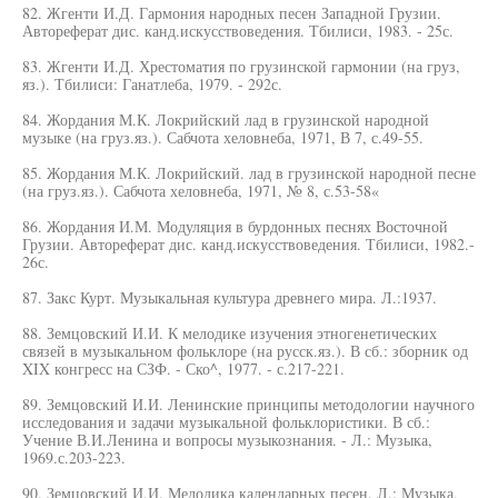
82. Жгенти И.Д. Гармония народных песен Западной Грузии.
Автореферат дис. канд.искусствоведения. Тбилиси, 1983. - 25с.
83. Жгенти И.Д. Хрестоматия по грузинской гармонии (на груз,
яз.). Тбилиси: Ганатлеба, 1979. - 292с.
84. Жордания М.К. Локрийский лад в грузинской народной
музыке (на груз.яз.). Сабчота хеловнеба, 1971, В 7, с.49-55.
85. Жордания М.К. Локрийский. лад в грузинской народной песне
(на груз.яз.). Сабчота хеловнеба, 1971, № 8, с.53-58«
86. Жордания И.М. Модуляция в бурдонных песнях Восточной
Грузии. Автореферат дис. канд.искусствоведения. Тбилиси, 1982.-
26с.
87. Закс Курт. Музыкальная культура древнего мира. Л.:1937.
88. Земцовский И.И. К мелодике изучения этногенетических
связей в музыкальном фольклоре (на русск.яз.). В сб.: зборник од
XIX конгресс на СЗФ. - Ско^, 1977. - с.217-221.
89. Земцовский И.И. Ленинские принципы методологии научного
исследования и задачи музыкальной фольклористики. В сб.:
Учение В.И.Ленина и вопросы музыкознания. - Л.: Музыка,
1969.с.203-223.
90. Земцовский И.И. Мелодика календарных песен. Л.: Музыка,