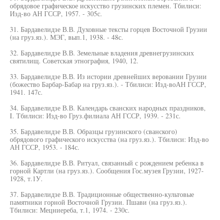
обрядовое графическое искусство грузинских племен. Тбилиси:
Изд-во АН ГССР, 1957. - 305с.
31. Бардавелидзе В.В. Духовные тексты горцев Восточной Грузии
(на груз.яз.). МЭГ, вып.1, 1938. - 48с.
32. Бардавелидзе В.В. Земельные владения древнегрузинских
святилищ. Советская этнография, 1940, 12.
33. Бардавелидзе В.В. Из истории древнейших веровании Грузии
(божество Барбар-Бабар на груз.яз.). - Тбилиси: Изд-воАН ГССР,
1941. 147с.
34. Бардавелидзе В.В. Календарь сванских народных праздников,
I. Тбилиси: Изд-во Груз.филиала АН ГССР, 1939. - 231с.
35. Бардавелидзе В.В. Образцы грузинского (сванского)
обрядового графического искусства (на груз.яз.). Тбилиси: Изд-во
АН ГССР, 1953. - 184с.
36. Бардавелидзе В.В. Ритуал, связанный с рождением ребенка в
горной Картли (на груз.яз.). Сообщения Гос.музея Грузии, 1927-
1928, т.1У.
37. Бардавелидзе В.В. Традиционные общественно-культовые
памятники горной Восточной Грузии. Пшави (на груз.яз.).
Тбилиси: Мецниереба, т.1, 1974. - 230с.