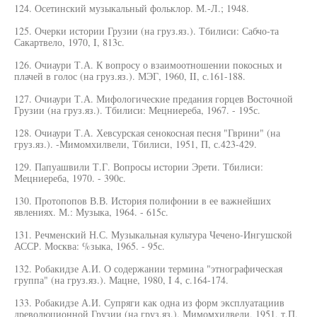
124. Осетинский музыкальный фольклор. М.-Л.; 1948.
125. Очерки истории Грузии (на груз.яз.). Тбилиси: Сабчо-та
Сакартвело, 1970, I, 813с.
126. Очиаури Т.А. К вопросу о взаимоотношении покосных и
плачей в голос (на груз.яз.). МЭГ, 1960, II, с.161-188.
127. Очиаури Т.А. Мифологические предания горцев Восточной
Грузии (на груз.яз.). Тбилиси: Мецниереба, 1967. - 195с.
128. Очиаури Т.А. Хевсурская сенокосная песня "Гврини" (на
груз.яз.). -Мимомхилвели, Тбилиси, 1951, П, с.423-429.
129. Папуашвили Т.Г. Вопросы истории Эрети. Тбилиси:
Мецниереба, 1970. - 390с.
130. Протопопов В.В. История полифонии в ее важнейших
явлениях. М.: Музыка, 1964. - 615с.
131. Речменский Н.С. Музыкальная культура Чечено-Ингушской
АССР. Москва: %зыка, 1965. - 95с.
132. Робакидзе А.И. О содержании термина "этнографическая
группа" (на груз.яз.). Мацне, 1980, I 4, с.164-174.
133. Робакидзе А.И. Супряги как одна из форм эксплуатациив
древолюционной Грузии (на груз.яз.). Мимомхилвели, 1951, т.П,