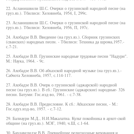
22. Асланишвили Ш.С. Очерки о грузинской народной песне (на
груз.яз.). Тбилиси: Хеловнеба, 1954, I, 299с.
23. Асланишвили Ш.С. Очерки о грузинской народной песне (на
груз.яз.). Тбилиси: Хеловнеба, 1956, П, 197с.
24. Ахобадзе В.В. Введение (на груз.яз.). Сборник грузинских
(сванских) народных песен. - Тбилиси: Техника да шрома,1957.-
с.7-21.
25. Ахобадзе В.В. Грузинские народные трудовые песни "Надури".
М.: Наука, 1964. - 9с.
26. Ахобадзе В.В. Об абхазской народной музыке (на груз.яз.).-
Сабчота Хеловнеба, 1957, с.114-117.
27. Ахобадзе В.В. Очерк о грузинской (аджарской) народной
песне (на груз.яз.). В сб.: Грузинские (аджарские) народные- 326
песни. Батуми: Гос.изд-во, 1961. - с.7-38.
28. Ахобадзе В.В. Предисловие. К сб.: Абхазские песни, - М.:
Гос.одуз.изд-во, 1957. - с.7-12.
29. Балиаури М.Д., Н.И.Макалатиа. Культ покойника в архот-ской
общине (на груз.яз.). МЭГ, 1940, ч.Ш, с.1-64.
30. Бардавелидзе В.В. Древнейшие религиозные верования и