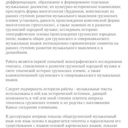
дифференциации, образование и формирование отдельных
музыкальных диалектов; их культурно-исторические взаимосвязи;
проследить формы многоголосия (бурдонная, комплексная) на
ранних ступенях развития музыкального мышления грузинских
племен установить давность происхождения комплексной формы
многоголосия (трехголосие), а также значение ее в развитии
грузинской народной музыки; исследовать историко-
этнографические основы происхождения грузинских народных
песен; выявить общие для грузинского и северокавказского
музыкальных языков интонационно-гармонические элементы на
ранних ступенях развития музыкального мышления и в
дальнейшем.
Работа является первой попыткой монографического исследования
генезиса, становления и развития грузинской народной музыки в
свете этнической истории грузинских племен, а также
взаимоотношений грузинского и северокавказского музыкальных
языков.
Следует подчеркнуть историзм работы - музыкальные тексты
использованы в ней как исторический источник, дающий
возможность в той или иной степени осветить вопросы
этногенеза грузинских племен и их родства с населявшими
Кавказ соседними племенами.
В диссертации впервые показан общегрузинский музыкальный
язык или язык-основа и выдвигается гипотеза о параллельном его
существовании с языком-основой картвельских языков; показан