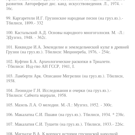
развития. Автореферат дис. канд. искусствоведения. Л., 1974. -
16с.
99. Каргаретели И.Г. Грузинские народные песни (на груз.яз.).-
Тбилиси, 1899.- 332
100. Кастальский А.Д. Основы народного многоголосия. М. -Л.:
ЭДузгиз, 1948. - 362с.
101. Киквидзе И.А. Земледелие и земледельческий культ в древней
Грузии (на груз.яз.). Тбилиси: Мецниереба, 1976, - 254с.
102. Куфтин Б.А. Археологические раскопки в Триалети.
-Тбилиси: Изд-гво АН ГССР, 1941, I.
103. Ламберти Арк. Описание Мегрелии (на груз.яз.). Тбилиси,
1938.
104. Леонидзе Г.Н. Исследования и очерки (на груз.яз.).-
Тбилиси: Сабчота мцерали, 1958.
105. Мазель Л.А. О мелодии. М.-Л.: Музгиз, 1952. - 300с.
106. Макалатиа С.И. Пшави (на груз.яз.). Тбилиси, 1934. * 238с.
107. Макалатия С.И. Тушети (на груз.яз.). Тбилиси, 1933.- 226с.
108. Маградзе В.А. К вопросу истории грузинской народной