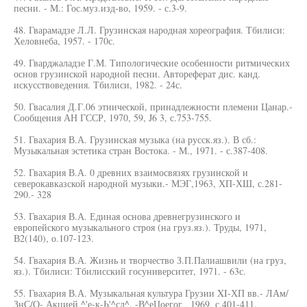
песни. - М.: Гос.муз.изд-во, 1959. - с.3-9.
48. Гварамадзе Л.Л. Грузинская народная хореография. Тбилиси:
Хеловнеба, 1957. - 170с.
49. Гварджаладзе Г.М. Типологические особенности ритмических
основ грузинской народной песни. Автореферат дис. канд.
искусствоведения. Тбилиси, 1982. - 24с.
50. Гвасалия Д.Г.06 этнической, принадлежности племени Цанар.-
Сообщения АН ГССР, 1970, 59, J6 3, с.753-755.
51. Гвахария В.А. Грузинская музыка (на русск.яз.). В сб.:
Музыкальная эстетика стран Востока. - М., 1971. - с.387-408.
52. Гвахария В.А. 0 древних взаимосвязях грузинской и
северокавказской народной музыки.- МЭГ,1963, ХП-ХШ, с.281-
290.- 328
53. Гвахария В.А. Единая основа древнегрузинского и
европейского музыкального строя (на груз.яз.). Труды, 1971,
В2(140), о.107-123.
54. Гвахария В.А. Жизнь и творчество З.П.Палиашвили (на груз,
яз.). Тбилиси: Тбилисский госуниверситет, 1971. - 63с.
55. Гвахария В.А. Музыкальная культура Грузии XI-ХП вв.- ЛАм/
ЗнС/О- Акцией ^'е-к-Ь'^сл^. -В^еЦоегог , 1969, с.401-411.