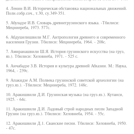
4. Ленин В.И. Историческая обстановка национальных движений.
Полн.собр.соч., т.30, су.349-351.
5. Абуладзе И.В. Словарь древнегрузинского языка. -Тбилиси:
Мецниереба, 1973. 577с.
6. Абдушелишвили М.Г. Антропология древнего и современного
населения Грузии. Тбилиси: Мецниереба, 1964. - 208с.
7. Амиранашвили Ш.Я. История грузинского искусства (на груз,
яз.). Тбилиси: Хеловнеба, 1971. - 525 с.
8. Анчабадзе З.В. История и культура древней Абхазии. М.: Наука,
1964, - 239с.
9. Апакидзе А.М. Полвека грузинской советской археологии (на
груз.яз.). -Тбилиси: Мецниереба, 1972. 148с.
10. Аракишвили Д.И. Грузинская музыка (на груз.яз.). Кутаиси,
1925. - 64с.
11. Аракишвили Д.И. Ладовый строй народных песен Западной
Грузии (на груз.яз.). Тбилиси: Хеловнеба, 1954. - 55с.
12. Аракишвили Д.1. Сванские песни. Тбилиси: Хеловнеба, 1950.
- 47с.