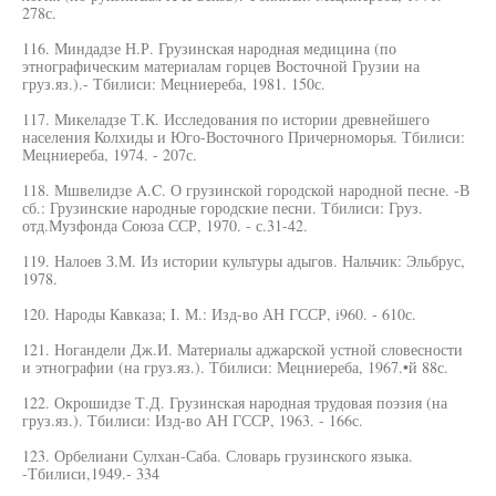
278с.
116. Миндадзе Н.Р. Грузинская народная медицина (по
этнографическим материалам горцев Восточной Грузии на
груз.яз.).- Тбилиси: Мецниереба, 1981. 150с.
117. Микеладзе Т.К. Исследования по истории древнейшего
населения Колхиды и Юго-Восточного Причерноморья. Тбилиси:
Мецниереба, 1974. - 207с.
118. Мшвелидзе A.C. О грузинской городской народной песне. -В
сб.: Грузинские народные городские песни. Тбилиси: Груз.
отд.Музфонда Союза ССР, 1970. - с.31-42.
119. Налоев З.М. Из истории культуры адыгов. Нальчик: Эльбрус,
1978.
120. Народы Кавказа; I. М.: Изд-во АН ГССР, i960. - 610с.
121. Ногандели Дж.И. Материалы аджарской устной словесности
и этнографии (на груз.яз.). Тбилиси: Мецниереба, 1967.•й 88с.
122. Окрошидзе Т.Д. Грузинская народная трудовая поэзия (на
груз.яз.). Тбилиси: Изд-во АН ГССР, 1963. - 166с.
123. Орбелиани Сулхан-Саба. Словарь грузинского языка.
-Тбилиси,1949.- 334