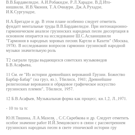
В.В.Бардавелидзе, А.И.Робакидзе, Р.Л.Харадзе, В.Д.Ито-
нишвили, И.В.Чкония, Т.А.Очиаури, Дж.А.Рухадзе,
И.К.Сургуладзе,
Н.А.Брегадзе и др. В этом плане особенно следует отметить
фундатт ментальные труды В.В.Бардавелидзе. При интонационно-
гармоническом анализе грузинских народных песен диссертация в
основном опирается на исследование Ш.С.Асланишвили
"Гармония в народных хоровых песнях Картли и Кахети" (Москва,
1978). В исследовании вопросов гармонии грузинской народной
музыки значительную роль
Т2 сыграли труды выдающихся советских музыковедов
Б.В.Асафьева,
11 См. ее "Из истории древнейших верований Грузии. Божество
Барбар-Бабар" (на груз, яз.), Тбилиси, 1941; Древнейшие
религиозные верования и обрядовое графическое искусство
грузинских племен", Тбилиси, 1957.
12 Б.В.Асафьев, Музыкальная форма как процесс, кн.1,2, Л.,1971.
- 10 то та тс
Ю.Н.Твшина, Л.А.Мазеля, , С.С.Скребкова и др. Следует отметить
особое значение работ И.Й.Земцовского в связи с рассмотрением
грузинских народных песен в свете этнической истории гру