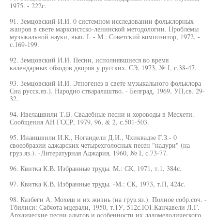
1975. - 222с.
91. Земцовский И.И. 0 системном исследовании фольклорных
жанров в свете марксистско-ленинской методологии. Проблемы
музыкальной науки, вып. I. - М.: Советский композитор, 1972. -
с.169-199.
92. Земцовский И.И. Песни, исполнявшиеся во время
календарных обходов дворов у русских. СЭ, 1973, № I, с.38-47.
93. Земцовский И.И. Этногенез в свете музыкального фольклора
Сна русск.яз.). Народно стваралаштво. - Белград, 1969, УП,св. 29-
32.
94. Ивелашвили Т.В. Свадебные песни и хороводы в Месхети.-
Сообщения АН ГССР, 1979, 96, & 2, с.501-503.
95. Инаишвили И.К., Ногаидели Д.И., Чхиквадзе Г.З.- 0
своеобразии аджарских четырехголосных песен "надури" (на
груз.яз.). -Литературная Аджария, 1960, № I, с.73-77.
96. Квитка К.В. Избранные труды. М.: СК, 1971, т.1, 384с.
97. Квитка К.В. Избранные труды. -М.: СК, 1973, т.П, 424с.
98. Казбеги А. Мохеш и их жизнь (на груз.яз.). Полное собр.соч. -
Тбилиси: Сабчота мцерали, 1950, т.1У, 512с.Ю1.Канчавели Л.Г.
Архаические песни адыгов и особенности их ладомелодического