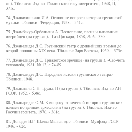
яз.). Тбилиси: Изд-во Тбилисского госуниверситета, 1948, П,
371с.
74. Джавахишвили И.А. Основные вопросы истории грузинской
музыки. Тбилиси: Федерация, 1938. - 341с.
75. Джамбакур-Орбелиани А. Песнопение, песня и напевание
иверийцев (на груз.яз.).- Газ.Цискари, 1858, № 6.- 330
76. Джанелидзе Д.С. Грузинский театр с древнейших времен до
второй половины XIX века. Тбилиси: Заря Востока, 1959. - 375с.
77. Джанелидзе Д.С. Триалетское зрелище (на груз.яз.). -Саб-чота
хеловнеба, 1981, № 12, с.74-89.
78. Джанелидзе Д.С. Народные истоки грузинского театра.-
Тбилиси, 1948.
79. Джанашиа С.Н. Труды, П (на груз.яз.). Тбилиси: Изд-во АН
ГСОР, 1952. - 538с.
80. Джапаридзе О.М. К вопросу этнической истории грузинских
племен по данным археологии (на груз.яз.). Тбилиси: Изд-во
Госуниверситета, 1976. - 361с.
81. Донадзе В.Г. Шалва Мшвелидзе. Тбилиси: Музфонд ГССР,
1946. - 62с.