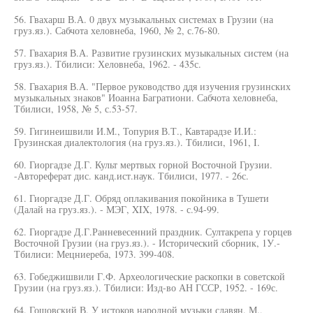
56. Гвахарш В.А. 0 двух музыкальных системах в Грузии (на
груз.яз.). Сабчота хеловнеба, 1960, № 2, с.76-80.
57. Гвахария В.А. Развитие грузинских музыкальных систем (на
груз.яз.). Тбилиси: Хеловнеба, 1962. - 435с.
58. Гвахария В.А. "Первое руководство ддя изучения грузинских
музыкальных знаков" Иоанна Багратиони. Сабчота хеловнеба,
Тбилиси, 1958, № 5, с.53-57.
59. Гигинеишвили И.М., Топурия В.Т., Кавтарадзе И.И.:
Грузинская диалектология (на груз.яз.). Тбилиси, 1961, I.
60. Гиоргадзе Д.Г. Культ мертвых горной Восточной Грузии.
-Автореферат дис. канд.ист.наук. Тбилиси, 1977. - 26с.
61. Гиоргадзе Д.Г. Обряд оплакивания покойника в Тушети
(Далай на груз.яз.). - МЭГ, XIX, 1978. - с.94-99.
62. Гиоргадзе Д.Г.Ранневесенний праздник. Султакрепа у горцев
Восточной Грузии (на груз.яз.). - Исторический сборник, 1У.-
Тбилиси: Мецниереба, 1973. 399-408.
63. Гобеджишвили Г.Ф. Археологические раскопки в советской
Грузии (на груз.яз.). Тбилиси: Изд-во АН ГССР, 1952. - 169с.
64. Гошовский В. У истоков народной музыки славян. М.,