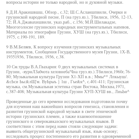
вопросы истории не только народной, но и духовной музыки.
8 Д.И.Аракишвшш, Обзор., с.32; Ш.С.Асланшпвили, Очерки и
грузинской народной песне, П (на груз.яз.), Тбилиси, 1956, 12-13,
72; Й.А.Джавахишвили, указ.раб., с.156; М.Й.Шилакадзе,
Многоголосие грузинских народных инструментальных напевов,
Материалы по этнографии Грузии, ХУШ (на груз.яз.), Тбилиси,
1975, с.190-191, 189.
9 В.М.Беляев, К вопросу изучения грузинских музыкальных
инструментов, Сообщения Государственного музея Грузии, 1Х-В,
19351936, Тбилиси, 1936, с.38.
10 См.труды В.А.Гвахария: 0 двух музыкальных системах в
Грузии, -яурнЛЗабчота хеловнеба'Чна груз.яз.).Тбилиси,1960с.76-
80; Музыкальная культура Грузии Х1-ХП в.в.; Ммы** Лпкыуш/.
&сЬси Ььс&лЩ'м. ВуЬрыъ } 1ш , Гъе&к^, с.401-411; Грузинская
музыка, см.Музыкальная эстетика стран Востока, Москва,1971,
с.387-408; Музыкальная культура Грузии ХУП-ХУШ вв., ЛиьЬи^
Проведенные до сего времени исследования подготовили почву
для изучения наш важнейших вопросов генезиса, становления и
развития грузинской народной музыки в свете этнической
истории грузинских племен, а также взаимоотношение
грузинского и северокавказского музыкальных языков. В
соответствии с этим перед нами стояли следующие задачи:
выявить общегрузинский музыкальный язык, язык-основу;
исследовать процесс постепенного его развития и одновременной