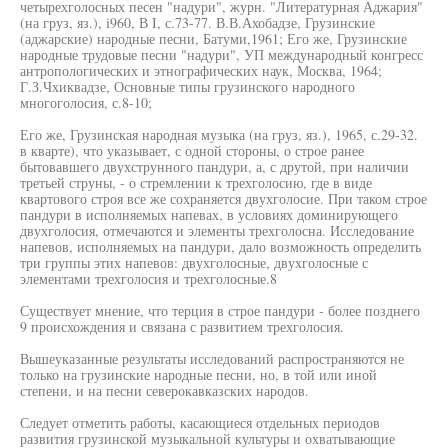
четырехголосных песен "надури", журн. "Литературная Аджария"
(на груз, яз.), i960, В I, с.73-77. В.В.Ахобадзе, Грузинские
(аджарские) народные песни, Батуми,1961; Его же, Грузинские
народные трудовые песни "надури", УП международный конгресс
антропологических и этнографических наук, Москва, 1964;
Г.З.Чхиквадзе, Основные типы грузинского народного
многоголосия, с.8-10;
Его же, Грузинская народная музыка (на груз, яз.), 1965, с.29-32.
в кварте), что указывает, с одной стороны, о строе ранее
бытовавшего двухструнного пандури, а, с друтой, при наличии
третьей струны, - о стремлении к трехголосию, где в виде
квартового строя все же сохраняется двухголосие. При таком строе
пандури в исполняемых напевах, в условиях доминирующего
двухголосия, отмечаются и элементы трехголосна. Исследование
напевов, исполняемых на пандури, дало возможность определить
три группы этих напевов: двухголосные, двухголосные с
элементами трехголосия и трехголосные.8
Существует мнение, что терция в строе пандури - более позднего
9 происхождения и связана с развитием трехголосия.
Вышеуказанные результаты исследований распространяются не
только на грузинские народные песни, но, в той или иной
степени, и на песни северокавказских народов.
Следует отметить работы, касающиеся отдельных периодов
развития грузинской музыкальной культуры и охватывающие