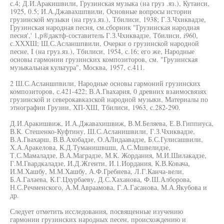
с.4; Д.И.Аракишвили, Грузинская музыка (на груз .яз.), Кутаиси,
1925, 0.5; И.А.Джавахшпвили, Основные вопросы истории
грузинской музыки (на груз.яз.), Тбилиси, 1938; Г.З.Чхиквадзе,
Грузинская народная песня, см.сборник "Грузинская народная
песня',' 1,р®дактф-составитель Г.З.Чхиквадзе, Тбилиси, i960,
с.ХХХШ; Ш.С.Асланшпвили, Очерки о грузинской народной
песне, I (на груз.яз.), Тбилиси, 1954, с.16; его же, Народные
основы гармонии грузинских композиторов, см. "Грузинская
музыкальная культура", Москва, 1957, с.411.
2 Ш.С.Асланшпвили, Народные основы гармоний грузинских
композиторов, с.421-422; В.А.Гвахария, 0 древних взаимосвязях
грузинской и северокавказской народной музыки, Материалы по
этнографии Грузии, ХП-ХШ, Тбилиси, 1963, с.282-290.
Д.И.Аракишвиж, И.А.Джавахишвиж, В.М.Беляева, Е.В.Гиппиуса,
В.К. Стешенко-Куфтину, Ш.С.Асланишвили, Г.З.Чхиквадзе,
В.А.Гвахарш, В.В.Ахобадзе, О.АЛидаавадзе, Б.С.Гулисашвили,
Х.А.Аракелова, К.Д.Туманишвшш, А.С.Мшвелидзе,
Т.С.Мамаладзе, В.А.Маградзе, М.К. Жордания, М.И.Шилакадзе,
Г.М.Гвардкаладзе, И.Д.Жгенти, И.1.Иордания, К.В.Ковача,
И.М.Хашбу, М.М.Хашбу, А.Ф.Гребнева, Л.Г.Канча-вели,
Б.А.Галаева, К.Г.Цхурбаеву, Д.С.Хаханова, Ф.Ш.Алборова,
Н.С.Речменского, А.М.Авраамова, Г.А.Гасанова, М.А.Якубова и
др.
Следует отметить исследования, посвященные изучению
гармонии грузинских народных песен, происхождению и