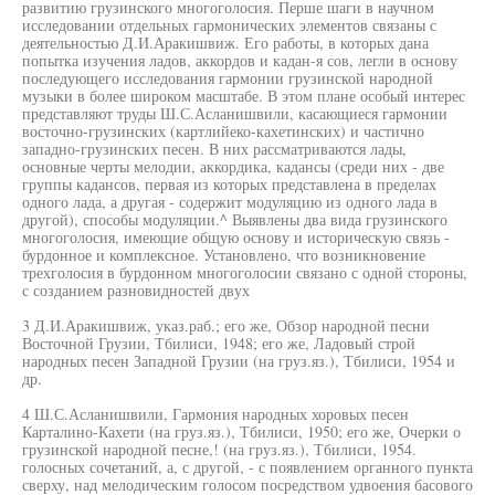
развитию грузинского многоголосия. Перше шаги в научном
исследовании отдельных гармонических элементов связаны с
деятельностью Д.И.Аракишвиж. Его работы, в которых дана
попытка изучения ладов, аккордов и кадан-я сов, легли в основу
последующего исследования гармонии грузинской народной
музыки в более широком масштабе. В этом плане особый интерес
представляют труды Ш.С.Асланишвили, касающиеся гармонии
восточно-грузинских (картлийеко-кахетинских) и частично
западно-грузинских песен. В них рассматриваются лады,
основные черты мелодии, аккордика, кадансы (среди них - две
группы кадансов, первая из которых представлена в пределах
одного лада, а другая - содержит модуляцию из одного лада в
другой), способы модуляции.^ Выявлены два вида грузинского
многоголосия, имеющие общую основу и историческую связь -
бурдонное и комплексное. Установлено, что возникновение
трехголосия в бурдонном многоголосии связано с одной стороны,
с созданием разновидностей двух
3 Д.И.Аракишвиж, указ.раб.; его же, Обзор народной песни
Восточной Грузии, Тбилиси, 1948; его же, Ладовый строй
народных песен Западной Грузии (на груз.яз.), Тбилиси, 1954 и
др.
4 Ш.С.Асланишвили, Гармония народных хоровых песен
Карталино-Кахети (на груз.яз.), Тбилиси, 1950; его же, Очерки о
грузинской народной песне,! (на груз.яз.), Тбилиси, 1954.
голосных сочетаний, а, с другой, - с появлением органного пункта
сверху, над мелодическим голосом посредством удвоения басового