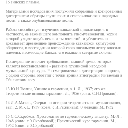
16 зинских племен.
Материалами исследования послужили собранные и котированные
диссертантом образцы грузинских и северокавказских народных
песен, а также опубликованные песни.
Работа способствует изучению кавказской цивилизации, в
частности, ее важнейшего компонента этномузыкологии, корни
которой уходят вглубь веков и тысячелетий, и убедительно
доказывает древнейшее происхождение кавказской культурной
общности, в воссоздании которой свою посильную лепту вносили
племена, населяющие Кавказ, его южные и северные склоны.
Исследование отвечает требованиям, главной целью которых
является восстановление - развитие грузинской народной
музыкальной культуры. Рассматриваемые в диссертации вопросы,
с одной стороны, обогатят с точки зрения этнографии (читаемый в
Тбилисском госу
13 Ю.Н.Тюлин, Учение о гармонии, ч.1, Л., 1937; его же,
Теоретические основы гармонии, Л., 1956 (совм. С.Н.Привано).
14 Л.А.Мазель, Очерки по истории теоретического музыкознания,
вып. 2, М.-Л., 1939 (совм. с И.Рыжиным); 0 мелодии,М.,1952.
15 С.С.Скребков, Хрестоматия по гармоническому анализу, М.-Л.,
1948 (совм. с 0.Скребковой); Практический курс гармонии, М.,
1952 (совм. с 0.Скребковой).