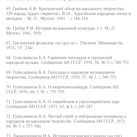
65. Гребнев А.Ф. Критический обзор музыкального творчества-
329 народа Адыге (черкесов). В сб.: Адыгейские народные песни и
мелодии. - М.-Л.: Музгиз, 1941. - с.184-214.
66. Грубер Р.И. История музыкальной культуры, т.1. М.-Л.:
Музгиз, 1941, 595с.
67. Грузинский фольклор (на груз.яз.). Тбилиси: Мецниере-ба,
1974, 1У, 234с.
68. Гулисашвили Б.А. Гармония гиполадов в грузинской
народной музыке. Сообщения АН ГССР, 1970, 58, № 3, с.749-752.
69. Гулисашвили Б.А. Гиполады в народном музыкальном
творчестве. Сообщения АН ГССР, 1970, 57, № 3. с.749-751.
70. Гулисашвили Б.А. О квартквинтаккорде. Сообщения АН
ГССР, 1970, 60, 1 30, с.753-755.
71. Гулисашвили Б.А. О локрийском и гиполокрийском ладе.
Сообщения АН ГССР, 1971, 63, & I, с.245-247.
72. Гулисашвили Б.А. Чистый строй и нейтральные интервалы в
народном музыкальном творчестве. Сообщения АН ГССР, 1971,
64, № 3, с.757-760.
73. Джавахишвили И.А. История грузинского народа (на груз,