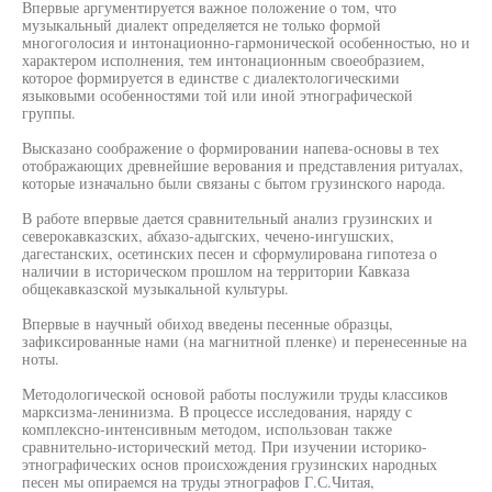
Впервые аргументируется важное положение о том, что
музыкальный диалект определяется не только формой
многоголосия и интонационно-гармонической особенностью, но и
характером исполнения, тем интонационным своеобразием,
которое формируется в единстве с диалектологическими
языковыми особенностями той или иной этнографической
группы.
Высказано соображение о формировании напева-основы в тех
отображающих древнейшие верования и представления ритуалах,
которые изначально были связаны с бытом грузинского народа.
В работе впервые дается сравнительный анализ грузинских и
северокавказских, абхазо-адыгских, чечено-ингушских,
дагестанских, осетинских песен и сформулирована гипотеза о
наличии в историческом прошлом на территории Кавказа
общекавказской музыкальной культуры.
Впервые в научный обиход введены песенные образцы,
зафиксированные нами (на магнитной пленке) и перенесенные на
ноты.
Методологической основой работы послужили труды классиков
марксизма-ленинизма. В процессе исследования, наряду с
комплексно-интенсивным методом, использован также
сравнительно-исторический метод. При изучении историко-
этнографических основ происхождения грузинских народных
песен мы опираемся на труды этнографов Г.С.Читая,