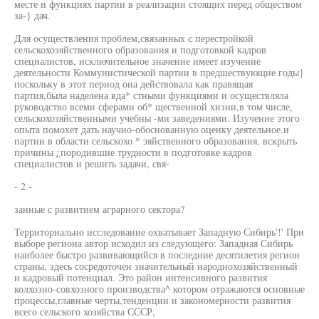
месте и функциях партии в реализации стоящих перед обществом
за-} дач.
Для осуществления проблем,связанных с перестройкой
сельскохозяйственного образования и подготовкой кадров
специалистов, исключительное значение имеет изучение
деятельности Коммунистической партии в предшествующие годы}
поскольку в этот период она действовала как правящая
партия,была наделена вда* стными функциями и осуществляла
руководство всеми сферами об* щественной хизни,в том числе,
сельскохозяйственными учебны -ми заведениями. Изучение этого
опыта помохет дать научно-обоснованную оценку деятельное.и
партии в области сельскохо * эяйственного образования, вскрыть
причины ¿породившие трудности в подготовке кадров
специалистов и решить задачи, свя-
- 2 -
занные с развитием аграрного сектора?
Территориально исследование охватывает Западную Сибирь'!' При
выборе региона автор исходил из следующего: Западная Сибирь
наиболее быстро развивающийся в последние десятилетия регион
страны, здесь сосредоточен значительный народнохозяйственный
и кадровый потенциал. Это район интенсивного развития
колхозно-совхозного производства^ котором отражаются основные
процессы,главные черты,тенденции и закономерности развития
всего сельского хозяйства СССР,