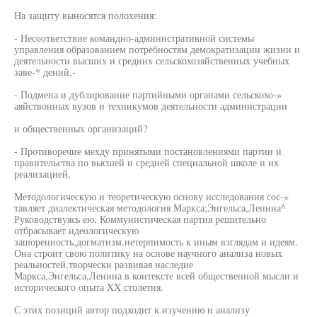
На защиту выносятся полохения:
- Несоответствие командно-административной системы
управления образованием потребностям демократизации жизни и
деятельности высших и средних сельскохозяйственных учебных
заве-* дений,-
- Подмена и дублирование партийными органами сельскохо-»
аяйствонных вузов и техникумов деятельности администрации
и общественных организаций?
- Противоречие мехду принятыми постановлениями партии и
правительства по высшей и средней специальной школе и их
реализацией,
Методологическую и теоретическую основу исследования сос-«
тавляет диалектическая методология Маркса;Энгельса,Ленина^
Руководствуясь ею, Коммунистическая партия решительно
отбрасывает идеологическую
зашоренность,догматизм,нетерпимость к иным взглядам и идеям.
Она строит свою политику на основе научного анализа новых
реальностей,творчески развивая наследие
Маркса,Энгельса,Ленина в контексте всей общественной мысли и
исторического опыта XX столетия.
С этих позиций автор подходит к изучению и анализу