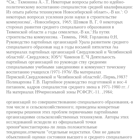
*См,: Ткмонина А.-.Т, Некоторые вопросы работы по идейно-
политическому воспитанию специалистов средней квалификации:
Из опыта работы техникумов Новосибирской облает»,-В кн.': О
некоторых вопросах усиления роли науки в строительстве
коммунизма', -Новосибирск, 1965; Шляков В, Г, 0 некоторых
сторонах pasвития среднего специального образования в
Тюменской области а годы семилетки,-В кн,':На путях
строительства коммунизма. -Тюмень, 1968; Горланова 0;Н,
Руководство партийных организаций Урала развитием среднего
специального образовав над в годы восьмой пятилетки /на
материалах партийных организаций Свердловской и Челябинской
областей/.-Свердловск; lOS^i' Чаменов Е.'Ч Деятельность
партийных организаций по руководи ству средними
специальными учебными заведениями и коммунист тическоиу
воспитанию учащихся /1971-1976/ /Ва материалах
Пермской,Свердловекой и Челябинской областей/,-Пермь,1983?
Поликарпова Т.В. Партийное руководство подготовкой и вос-4
питанием, кадров специалистов среднего звена в 1971-1980 гг. /
На материалах Н9чернозеыной зоны РСФСР/,-11. ,1984;
организаций по совершенствованию специального образования,-в
том числе и сельскохозяйственного; приведены конкретные
примеры решения этих проблем первичными партийными
организациями сельскохозяйственных техникумов. Авторы этих
исследований исходили из официальной точки
зрения^константирова-ли лишь положительные
тенденции,отмечали "отдельные недостатки. Они не давали
объективной оценки состояния высшего и среднего специального