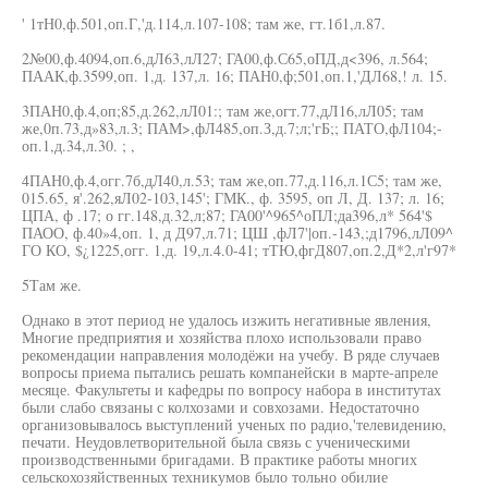
' 1тН0,ф.501,оп.Г,'д.114,л.107-108; там же, гт.1б1,л.87.
2№00,ф.4094,оп.6,дЛ63,лЛ27; ГА00,ф.С65,оПД,д<396, л.564;
ПААК,ф.3599,оп. 1,д. 137,л. 16; ПАН0,ф;501,оп.1,'ДЛ68,! л. 15.
3ПАН0,ф.4,оп;85,д.262,лЛ01:; там же,огт.77,дЛ16,лЛ05; там
же,0п.73,д»83,л.3; ПАМ>,фЛ485,оп.З,д.7;л;'гБ;; ПАТО,фЛ104;-
оп.1,д.34,л.30. ; ,
4ПАН0,ф.4,огг.7б,дЛ40,л.53; там же,оп.77,д.116,л.1С5; там же,
015.65, я'.262,яЛ02-103,145'; ГМК., ф. 3595, оп Л, Д. 137; л. 16;
ЦПА, ф .17; о гг.148,д.32,л;87; ГА00'^965^оПЛ;да396,л* 564'$
ПАОО, ф.40»4,оп. 1, д Д97,л.71; ЦШ ,фЛ7'|оп.-143,;д1796,лЛ09^
ГО КО, $¿1225,огг. 1,д. 19,л.4.0-41; тТЮ,фгД807,оп.2,Д*2,л'г97*
5Там же.
Однако в этот период не удалось изжить негативные явления,
Многие предприятия и хозяйства плохо использовали право
рекомендации направления молодёжи на учебу. В ряде случаев
вопросы приема пытались решать компанейски в марте-апреле
месяце. Факультеты и кафедры по вопросу набора в институтах
были слабо связаны с колхозами и совхозами. Недостаточно
организовывалось выступлений ученых по радио,'телевидению,
печати. Неудовлетворительной была связь с ученическими
производственными бригадами. В практике работы многих
сельскохозяйственных техникумов было тольно обилие