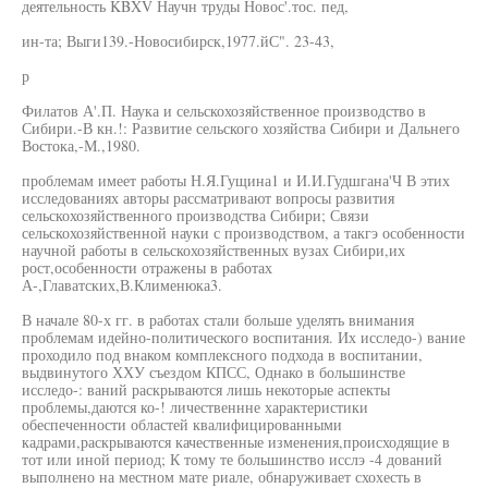
деятельность KBXV Научн труды Новос'.тос. пед,
ин-та; Выги139.-Новосибирск,1977.йС". 23-43,
р
Филатов А'.П. Наука и сельскохозяйственное производство в
Сибири.-В кн.!: Развитие сельского хозяйства Сибири и Дальнего
Востока,-М.,1980.
проблемам имеет работы Н.Я.Гущина1 и И.И.Гудшгана'Ч В этих
исследованиях авторы рассматривают вопросы развития
сельскохозяйственного производства Сибири; Связи
сельскохозяйственной науки с производством, а такгэ особенности
научной работы в сельскохозяйственных вузах Сибири,их
рост,особенности отражены в работах
А-,Главатских,В.Клименюка3.
В начале 80-х гг. в работах стали больше уделять внимания
проблемам идейно-политического воспитания. Их исследо-) вание
проходило под внаком комплексного подхода в воспитании,
выдвинутого ХХУ съездом КПСС, Однако в большинстве
исследо-: ваний раскрываются лишь некоторые аспекты
проблемы,даются ко-! личественнне характеристики
обеспеченности областей квалифицированными
кадрами,раскрываются качественные изменения,происходящие в
тот или иной период; К тому те большинство исслэ -4 дований
выполнено на местном мате риале, обнаруживает схохесть в