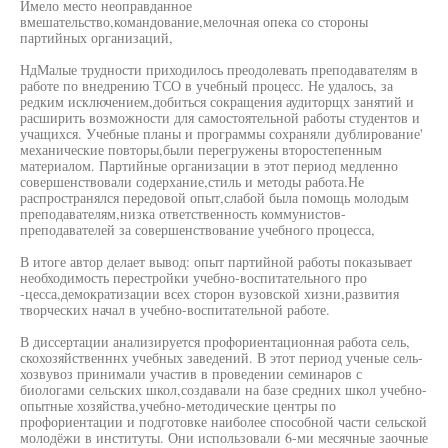
Имело место неоправданное
вмешательство,командование,мелочная опека со стороны
партийных организаций,
НдМалые трудности приходилось преодолевать преподавателям в
работе по внедрению ТСО в учебный процесс. Не удалось, за
редким исключением,добиться сокращения аудиторщх занятий и
расширить возможности для самостоятельной работы студентов и
учащихся. Учебные планы и программы сохраняли дублирование'
механические повторы,были перегружены второстепенным
материалом. Партийные организации в этот период медленно
совершенствовали содерхание,стиль и методы работа.Не
распространялся передовой опыт,слабой была помощь молодым
преподавателям,низка ответственность коммунистов-
преподавателей за совершенствование учебного процесса,
В итоге автор делает вывод: опыт партийной работы показывает
необходимость перестройки учебно-воспитательного про
-цесса,демократизации всех сторон вузовской хизни,развития
творческих начал в учебно-воспитательной работе.
В диссертации анализируется профориентационная работа сель,
скохозяйственннх учебных заведений. В этот период ученые сель-
хозвувоз принимали участив в проведении семинаров с
биологами сельских школ,создавали на базе средних школ учебно-
опытные хозяйства,учебно-методические центры по
профориентации и подготовке наиболее способной части сельской
молодёжи в институты. Они использовали 6-ми месячные заочные