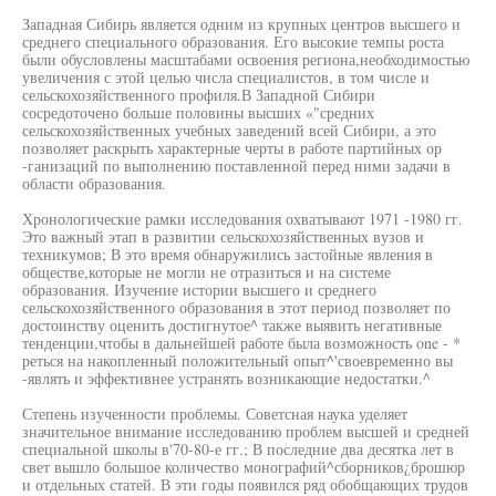
Западная Сибирь является одним из крупных центров высшего и
среднего специального образования. Его высокие темпы роста
были обусловлены масштабами освоения региона,необходимостью
увеличения с этой целью числа специалистов, в том числе и
сельскохозяйственного профиля.В Западной Сибири
сосредоточено больше половины высших «"средних
сельскохозяйственных учебных заведений всей Сибири, а это
позволяет раскрыть характерные черты в работе партийных ор
-ганизаций по выполнению поставленной перед ними задачи в
области образования.
Хронологические рамки исследования охватывают 1971 -1980 гг.
Это важный этап в развитии сельскохозяйственных вузов и
техникумов; В это время обнаружились застойные явления в
обществе,которые не могли не отразиться и на системе
образования. Изучение истории высшего и среднего
сельскохозяйственного образования в этот период позволяет по
достоинству оценить достигнутое^ также выявить негативные
тенденции,чтобы в дальнейшей работе была возможность one - *
реться на накопленный положительный опыт^'своевременно вы
-являть и эффективнее устранять возникающие недостатки.^
Степень изученности проблемы. Советсная наука уделяет
значительное внимание исследованию проблем высшей и средней
специальной школы в'70-80-е гг.; В последние два десятка лет в
свет вышло большое количество монографий^сборников¿брошюр
и отдельных статей. В эти годы появился ряд обобщающих трудов