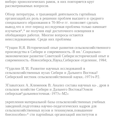
внборо хронологических рамок, в них повторяется круг
рассматриваемых вопросов.
Обзор литературы, о трахающий деятельность гартийных
организаций,их роль в решении проблем высшего и среднего
специального образования в 70-80~е гг. позволяет сделать
вывод,что в этот период исследуемая проблема только начинает
изучаться*,* не получив ещё достаточного освещения в
обобщающих работах. Многие вопросы остаются
неисследованными. Среди них проблемы
^Гущин Н,Я. Исторический опыт развития сельскохозяйственного
производства в Сибири и современность.-В нн.'.Социально-
экономическое развитие Советской Сибири:исторический опыт и
современность.-Новосибирск,Наука,Сибирское отделение, 1984;
^Гудилин И.'И, Развитие научных исследований в
сельскохозяйственных вузах Сибири и Дальнего Востока//
Сибирский вестник сельскохозяйственной науки,-1971ч-Р2.
3Главатских А..Клименюк В; Анализ состава научных ка-, дров в
сельском хозяйстве Сибири и Дальнего Востока//3омля
сибирская^дальневосточная.-1973»-М2«
укрепления материальной базы сельскохозяйственных учебных
заведений,подготовка научно-педагогических кадров для
сельскохозяйственных вузов и техникумов,повышение
боеспособно»* сти партийных организаций институтов и