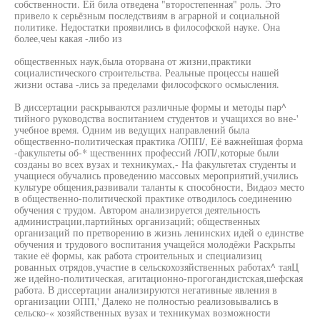
собственности. Ей била отведена "второстепенная" роль. Это
привело к серьёзным последствиям в аграрной и социальной
политике. Недостатки проявились в философской науке. Она
более,чеы какая -либо из
общественных наук,была оторвана от жизни,практики
социалистического строительства. Реальные процессы нашей
жизни остава -лись за пределами философского осмысления.
В диссертации раскрываются различные формы и методы пар^
тийного руководства воспитанием студентов и учащихся во вне-'
учебное время. Одним ив ведущих направлений была
общественно-политическая практика /ОПП/, Её важнейшая форма
-факультеты об-* щественннх профессий /ЮП/,которые были
созданы во всех вузах и техникумах,- На факультетах студенты и
учащиеся обучались проведению массовых мероприятий,учились
культуре общения,развивали таланты к способности, Видаоэ место
в общественно-политической практике отводилось соединению
обучения с трудом. Автором анализируется деятельность
администрации,партийных организаций; общественных
организаций по претворению в жизнь ленинских идей о единстве
обучения и трудового воспитания учащейся молодёжи Раскрыты
такие её формы, как работа строительных и специализиц
рованных отрядов,участие в сельскохозяйственных работах^ таяЦ
же идейно-политическая, агитационно-прогогандистская,шефская
работа. В диссертации анализируются негативные явления в
организации ОПП,' Далеко не полностью реализовывались в
сельско-« хозяйственных вузах и техникумах возможности