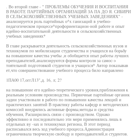
. Во второй главе - " ПРОБЛЕМЫ ОБУЧЕНИЯ И ВОСПИТАНИЯ
В РАБОТЕ ПАРТИЙНЫХ ОРГАНИЗАЦИЙ ЗА ПА ДО Я. СИБИРИ
В СЕЛЬСКОХОЗЯЙСТВЕННЫХ УЧЕБНЫХ ЗАВЕДЕНИЯХ" -
анализируется роль партийных о^х ганизаций в учебно-
педагогическом процессе^профориентацион-ной работе и опыт
идейно-воспитательной деятельности в сельскохозяйственных
учебных заведениях*
В главе раскрывается деятельность сельскохозяйственных вузов и
техникумов по мобилизации студенчества и учащихся на борьбу
ва повышение качества учебы ,и обобщается опыт работы лучших
преподавателей,анализируются формы контроля за самос->
тоятельной подготовкой студентов и учащихся^ Автор показывав
ет,что совершенствование учебного процесса било направлено
1ПА00 17,оггЛ13",д. 16, л; 2?
на повышение его идейно-теоретического уровня,приближения к
реальным условиям производства. Первичные партийные органик
задии участвовали в работо по повышении качества лекций и
практических занятий В практику работы кафедр и методических
комиссий внедрялись активные формы,методы и средства
обучения, Расширились связи с производством. Однако
эффективно и последовательно эти мери применялись лишь в
отдельных ву -sax и техникумах региона, В этот период
расписывался весь ход учебного процесса.Администрация
ограничивала творческую свободу и преподавателей,и студентов.