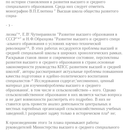
по истории становления и развития высшего и среднего
специального образования. Среда них следует отметить
монографию В.П.Елютина " Высшая школа общества развитого
социа-
- з -
лизма"*, Е.В'.Чутнераивили "Развитие высшего образования в
СССР"*" и Н.Ф.Образцова "Развитие высшего и среднего специ
-ального обравования о условиях научно-технической
революции"^, В этих работах иссдедуются проблемы высшей и
средней специальной школы в широких хронологических рамках.
Раскрывая станов лвние и современное состояние, перспективы
развития высшего и среднего образования в стране,основные
закономерности руководства КПСС развитием высшей и средней
школой', авторы рассматривают актуальные проблемы повышения
качества подготовки и идейно-политического воспитания
специалистов-^ Исследования содергат;'несомненно, ценный
материал для изучения|проблемы высшего и среднего
образования', в том числе и сельскохозяйствен-« ного. Однако
сельскохозяйственное образование в них является частью вопроса
и не дает вовмохности рассмотреть его подробно. В них не
ставится цель провести анализ деятельности центральных и
местных партийных организаций сельскохозяйственных учебных
заведений,1 разрешают задачу только в историческом пла^ не;
К произведениям этого 1в плана примыкают работы
руководителей Министерства высшего и среднего специального