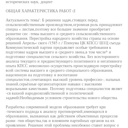
исторических наук, доцент
ОБЩАЯ ХАРАКТЕРИСТИКА РАБОТ (I
Актуальность темы': Б решении задач,стоящих перед
сельскохозяйственным производством,огромная роль принадлежит
специа « листам,поэтому все большее значение приобретает
развитие сис -темы высшего и среднего сельскохозяйственного
образования. Перестройка народного хозяйства страны на основе
решений Апрель« ского /1585 г./ Пленума ЦК КПСС/ Ш1Ц съезда
Коммунистической партии предъявляет особые требования к
подготовке кадров высшего и среднего звена,в том числе^ и
подготовке специалистов сельского хозяйства. Без всестороннего
анализа текущего и предшествующего позитивного и негативного
опыта КПСС невозмохно осуществить происходящую перестройку
всей системы высшего и среднего специального образования,
нацеленную на подготовку и воспитание
специалистов,сочетающих высокий уровень профессио-; нальных
знаний,серьёзные организаторские навыки с высокими
моральными качествами. Поэтому подготовка специалистов являет
-ся вахной народнохозяйственной и политической
задачей(Необходимым условием строительства нового общества.
Разработка современной модели образования требует кри
-тического подхода к анализу противоречий,имеющихся в
образовании, вызванных как действием объективных процессов
разви -тия общества,так и влиянием партийных органов на их
проявление. Решение этой проблемы неизбежно ставит вопрос о