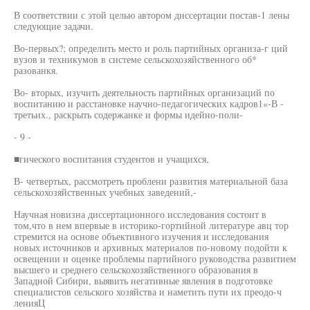
В соответствии с этой целью автором диссертации постав-1 лены
следующие задачи.
Во-первых?; определить место и роль партийных организа-г ций
вузов и техникумов в системе сельскохозяйственного об*
разованкя.
Во- вторых, изучить деятельность партийных организаций по
воспитанию и расстановке научно-педагогических кадров1«-В -
третьих., раскрыть содержанке и формы идейно-поли-
- 9 -
■гического воспитания студентов и учащихся,
В- четвертых, рассмотреть проблени развития материальной база
сельскохозяйственных учебных заведений,-
Научная новизна диссертационного исследования состоит в
том,что в нем впервые в историко-гортийной литературе авц тор
стремится на основе объективного изучения и исследования
новых источников и архивных материалов по-новому подойти к
освещении и оценке проблемы партийного руководства развитием
высшего и среднего сельскохозяйственного образования в
Западной Сибири, выявить негативные явления в подготовке
специалистов сельского хозяйства и наметить пути их преодо-ч
ленияЦ