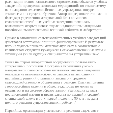
реализации планов капитального строительства объектов учебных
заведений; проведения комплекса мероприятий: по техническому
ос-» нащению сельскохозяйственных учрежденная внедрения
техничес-« ких средств обучения. Автор подчеркивает,что именно
благодаря укреплению материальной базы во многих
сельскохозяйствен^ ных учебных заведениях появилась
воэмохность открыть новые отделения,пополнить наглядными
пособиями,'вычислительной техникой кабинеты и лаборатории.
Однако в отношении сельскохозяйственных учебных заведом ний
действовал остаточный принцип финансирования* В результате
чего не удалось привести материальную баэу в соответствие с
количеством студентов кучащихся? Сельскохозяйственные вузы и
техникумы учили будущих специалистов на устаревшей те-<
хнике.на старом лабораторной оборудовании,пользовались
устаревшими пособиями. Программа укрепления учебно-
матермальной базы сельскохозяйственных учебных заведений
оназалась не выполненной,что отразилось на выполнении
партийных решений о развитии высшего и среднего
сельскохозяйственного образования в регионе. Главная причина
зтого-застойные явления в обществе,которые не могли не
отразиться и на системе образов вания,- Реализация хе ряда
постановлений партии и правительства по высшей и средней
специальной школе в 70-х-первой половине 80-х гг. не дала
полного решения существовавших проблем-,"
Партийные организации участвовали в решении задач, свя->