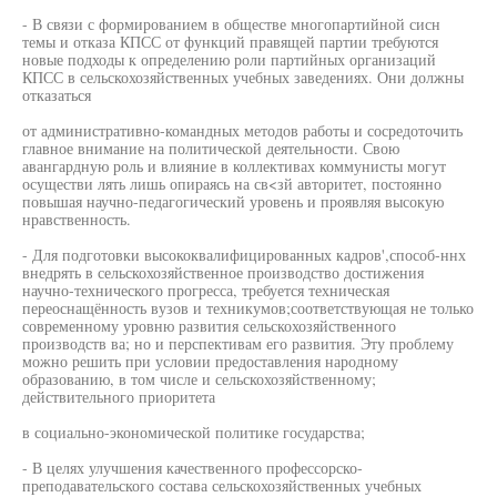
- В связи с формированием в обществе многопартийной сисн
темы и отказа КПСС от функций правящей партии требуются
новые подходы к определению роли партийных организаций
КПСС в сельскохозяйственных учебных заведениях. Они должны
отказаться
от административно-командных методов работы и сосредоточить
главное внимание на политической деятельности. Свою
авангардную роль и влияние в коллективах коммунисты могут
осуществи лять лишь опираясь на св<зй авторитет, постоянно
повышая научно-педагогический уровень и проявляя высокую
нравственность.
- Для подготовки высококвалифицированных кадров',способ-ннх
внедрять в сельскохозяйственное производство достижения
научно-технического прогресса, требуется техническая
переоснащённость вузов и техникумов;соответствующая не только
современному уровню развития сельскохозяйственного
производств ва; но и перспективам его развития. Эту проблему
можно решить при условии предоставления народному
образованию, в том числе и сельскохозяйственному;
действительного приоритета
в социально-экономической политике государства;
- В целях улучшения качественного профессорско-
преподавательского состава сельскохозяйственных учебных