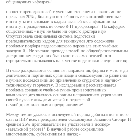
общенаучных кафедрах-'
процент преподавателей с учеными степенями и званиями не
превышал 20% , Большую потребность сельскохозяйственные
институты испытывали в кадрах высшей квалификации,на
институт приходилось не более 8-11 профессоров'. На кафедрах
общественных • наук не было ни одного доктора наук.
Отсутствовала специальная система подготовки
преподавательских кадров для техникумов,что осложняло
проблему подбора педагогического персонала этих учебных
заведений,- Не хватало преподавателей по общеобразовательным
дисциплинам,среди них было много совместителей, что
отрицательно сказывалось на качестве подготовки специалистов;
В главе раскрываются основные направления, формы и мето-» ды
деятельности партийных организаций сельхозвузов по развитию
научных исследований,по привлечению студентов к научно-*
техническому творчеству. В исследовании рассматривается
проблема совдания учебно-научно-производственных
комплексов,что являлось основным направлением укрепления
связей вузов с ака» двмической и отраслевой
наукой,промниленными предприятиями^
Между тем,не удалось в исследуемый период добиться пол«' ного
охвата НИР всех преподавателей сельхоэвуэов Западной Сибири И
среднем 2Ь% преподавателей не участвовали в исслэдо-
-вательсной работе1* В научной работе сохранились
многотемность, субъективизм в науке; -