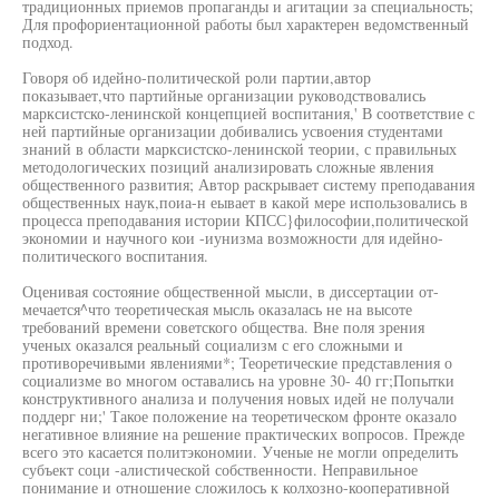
традиционных приемов пропаганды и агитации за специальность;
Для профориентационной работы был характерен ведомственный
подход.
Говоря об идейно-политической роли партии,автор
показывает,что партийные организации руководствовались
марксистско-ленинской концепцией воспитания,' В соответствие с
ней партийные организации добивались усвоения студентами
знаний в области марксистско-ленинской теории, с правильных
методологических позиций анализировать сложные явления
общественного развития; Автор раскрывает систему преподавания
общественных наук,поиа-н еывает в какой мере использовались в
процесса преподавания истории КПСС}философии,политической
экономии и научного кои -иунизма возможности для идейно-
политического воспитания.
Оценивая состояние общественной мысли, в диссертации от-
мечается^что теоретическая мысль оказалась не на высоте
требований времени советского общества. Вне поля зрения
ученых оказался реальный социализм с его сложными и
противоречивыми явлениями*; Теоретические представления о
социализме во многом оставались на уровне 30- 40 гг;Попытки
конструктивного анализа и получения новых идей не получали
поддерг ни;' Такое положение на теоретическом фронте оказало
негативное влияние на решение практических вопросов. Прежде
всего это касается политэкономии. Ученые не могли определить
субъект соци -алистической собственности. Неправильное
понимание и отношение сложилось к колхозно-кооперативной