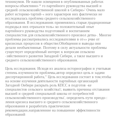
техникумов. Не нашли освещения в опубликованных работах
вопросы объективно-* го партийного руководства высшей и
средней сельскохозяйственной школой в Сибири»' Очень мало
работ историко-тартий-« ного характеров них фактически не
исследовалась проблема среднего сельскохозяйственного
образования. В исследованиях применялись старые,традиционные
подходы,в них отрахался толь« ко положительный опыт
партийного руководства подготовкой и воспитанием
специалистов для сельскохозяйственного произвол детва-. Многие
проблемы рассматривались исследователями в от«» рчве от
кризисных процессов в обществе;Обобщения и выводы они
делали необъективные. Поэтому в силу актуальности проблемы
существует определённый интерес к вопросам сельскохо
-зяйственного развития Западной Сибири, а такхе высшего и
среднего сельскохозяйственного образования.
Цель исследования. Исходя из анализа историографии и учитывая
степень изученности проблемы,автор определил цель и задачи
диссертационной работа," Цель исследования состоит в том,чтобы
на основе изучения деятельности партийных организаций
Загодной Оибири раскрыть роль КПСС в подготов -ке
специалистов сельского хозяйства1; выявить причины отставания
высшей и средней специальной школы от потребностей
сельскохозяйственного производства', определить пути преодо-:
ления кризиса высшего и среднего сельскохозяйственного
образования и разработать практические
рекомендации,направленние на повышение эффективности
образований