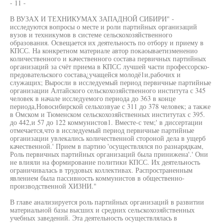
- 11 -
В ВУЗАХ И ТЕХНИКУМАХ ЗАПАДНОЙ СИБИРИ" -
исследуются вопросы о месте и роли партийных организаций
вузов и техникумов в системе сельскохозяйственного
образования. Освещается их деятельность по отбору и приему в
КПСС. На конкретном материале автор покаоываетизмененио
количественного и качественного состава первичных партийных
организаций за счёт приема в КПСС лучшей части профессорско-
предовательского состава¿учащейся молодё1и,рабочих и
служащих; Выросли в исследуемый период первичные партийные
организации Алтайского сельскохозяйственного института с 345
человек в начале исследуемого периода до 363 в конце
периода,Новосибирской сельхозвуае с 311 до 378 человек; а также
в Омском и Тюменском сельскохозяйственных институтах с 395.
до 442,и 57 до 122 коммунистов1. Вместе-с тем;' в диссертации
отмечается,что в исследуемый период первичные партийные
организации увлекались количественной стороной дела в ущерб
качественной.' Прием в партию 'осуществлялся по разнарядкам,
Роль первичных партийных организаций была принижена'.' Они
не влияли на формирование политики КПСС. Их деятельность
ограничивалась в трудовых коллективах. Распространенным
явлением была пассивность коммунистов в общественно-
производственной ХИЗНИ."
В главе анализируется роль партийных организаций в развитии
материальной базы высших и средних сельскохозяйственных
учебных заведений. Эта деятельность осуществлялась в