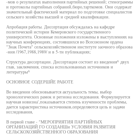
-мов о результатах выполнения партийных решений; стенограммы
и протоколы партийных собраний,бюро,тарткомов. Они содержат
значительный фактический материал по подготовке специалистов
сельского хозяйства высшей и средней квалификации.
Апробация работы. Диссертация обсуждалась на кафедре
политической истории Кемеровского государственного
университета. Основные положения изложены в выступлениях на
научных конференциях, состоявшихся во Всесоюзном ордена
"Знак Почета" сельскохозяйственном институте заочного образова
-ния /1967,1988,1989/ и в 5-ти публикациях;
Структура диссертации. Диссертация состоит из введения^ двух
глав, заключения, списка использованных источников и
литературы^
ОСНОВНОЕ СОДЕРШЙЕ РАБОТЕ
Во введении обосновывается актуальность темы, выбор
хронологических рамок и региона исследования. Формулируется
научная новизна',показывается степень изученности проблемы,
дается характеристика источников,определяются цель и задачи
исследования,
В первой главе - "МЕРОПРИЯТИЯ ПАРТИЙНЫХ
ОРГАНИЗАЦИЙ ГО СОЗДАНШи УСЛОВИЯ РАЗВИТИЯ
СЕЛЬСКОХОЗЯЙСТВЕННОГО ОБРАЗОВАНИЯ