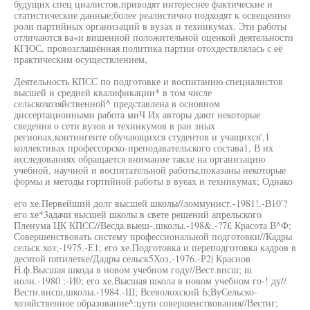
будущих спец циалистов,приводят интереснее фактические и
статистические данные;более реалистично подходят к освещению
роли партийных организаций в вузах и техникумах. Эти работы
отличаются ва«и вишенной положительной оценкой деятельности
КГЮС, провозглашённая политика партии отохдествлялась с её
практическим осуществлением,
Деятельность КПСС по подготовке и воспитанию специалистов
высшей и средней квалификации* в том числе
сельскохозяйственной^ представлена в основном
диссертационными работа миЧ Их авторы дают некоторые
сведения о сети вузов и техникумов в ран зных
регионах,контингенте обучающихся студентов и учащихся',1
коллективах профессорско-преподавательского состава1, В их
исследованиях обращается внимание такхе на организацию
учебной, научной и воспитательной работы,показаны некоторые
формы и методы гортийной работы в вуеах и техникумах; Однако
его хе.Первейший долг высшей школы//ломмунист.-1981!.-В10'?
его хе*3адачи высшей школы в свете решений апрельского
Пленума ЦК КПСС//Весда.выеш-.школы.-198&.-?7£ Красота В^Ф;
Совершенствовать систему профессиональной подготовки//Кадры
сельск.хоз;-1975.-Е1; его хе.Подготовка и переподготовка кадров в
десятой пятилетке/Дадры сельск5Хоз,-1976.-Р2| Краснов
Н.ф.Высшая шкода в новом учебном году//Вест.внсш; ш
ноли.-1980 ;-И0; его хе.Высшая школа в новом учебном го-! ду//
Вестн.внсш,школы.-1984.-Ш; Всеволохский Ь;ВуСельско-
хозяйственное образование^:цути совершенствования//Вестнг;