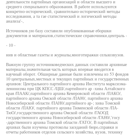
деятельности партийных организаций и области высшего и
среднего специального образования. В работе используются
конкретно-исторический, сравнительно-исторический методы
исследования, а та гае статистический и логический методы
анализа'-,
Источников.ую базу составили опубликованные еборшки
документов и материалов,статистические справочники,централь -
- 10 -
нив и областные газеты и журналы,многотиражки сельхозвузов.
Важную группу источниковедческих данных составили архивные
материалы,значительная часть которых впервые вводится в
научный оборот. Обширные данные были извлечены из 53 фондов
10 центральных,местных и текущих партийных и государственных
архивов: Центрального партийного архива Института марксизма-
ленинизма при ЦК КПСС /ЦШ/,партийного ар -хива Алтайского
края /ПААК/,партийного архива Кемеровской области /ПАКО/,
партийного архива Омской области /ПА00/, партийного архива
Новосибирской области /ПАН0/,шртийного ар-; хива Томской
области /ПАЮ/, партийного архива Тюменской области /ПА-
ТюО/,государственного архива Омской области /ГАООД
государственного архива Новосибирской области /ГАН0/,'госу
-дарственного архива Томской области /ГАТО/, В партийных
архивах были изучены протоколы заседаний бюро,справки и
отчеты работников отделов сельского хозяйства, вузов, технику