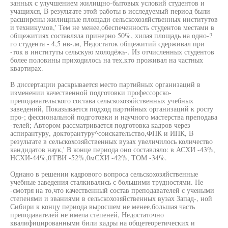
занных с улучшением жилищно-бытовых условий студентов и
учащихся, В результате этой работы в исследуемый период были
расширены жилищные площади сельскохозяйственных институтов
и техникумов,' Тем не менее,обеспеченность студентов местами в
общежитиях составляла принерно 50%, хилая площадь на одно-?
го студента - 4,5 нв-.м, Недостаток общежитий сдерживал при
-ток в институты сельскую молодёжь-. Из отчисленных студентов
более половины приходилось на тех,кто проживал на частных
квартирах.
В диссертации раскрывается место партийных организаций в
изменении качественной подготовки профессорско-
преподавательского состава сельскохозяйственных учебных
заведений, Показывается подход партийных организаций к росту
про-; фессиональной подготовки и научного мастерства преподава
-телей; Автором рассматривается подготовка кадров через
аспирантуру, докторантуру^соискательство,ФПК и ИПК, В
результате в сельскохозяйственных вузах увеличилось количество
кандидатов наук,' В конце периода оно составляло: в АСХИ -43%,
НСХИ-44%,0'ГВИ -52%,0мСХИ -42%, ТОМ -34%.
Однано в решении кадрового вопроса сельскохозяйственные
учебные заведения сталкивались с большими трудностями. Не
-смотря на то,что качественный состав преподавателей с учеными
степенями и званиями в сельскохозяйственных вузах Запад-, ной
Сибири к концу периода выросшем не менее,большая часть
преподавателей не имела степеней, Недостаточно
квалифицированными били кадры на общетеоретических и