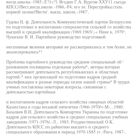
внсш.школы.-1985,-Е?1<?1 Ягодин Г.А; Курсом ХХУ11 съезда
КПСС//Вест,висш,иколн.-1986,-Р4; его хе. Перестройка:стать
нормой хиэни//Вестн'. высш, школи,-1987',
Гудова II, ф, Деятельность Коммунистической партии Белоруссии
по подготовке и воспитанию специалистов сельской го хозяйства
высшей и средней квалификации /1969.1965/;-« Нине к, 1979';
Чунихин В. И. Партийное руководство подготовкой
негативные явления авторами не рассматривались и тем более, не
анализировались*!
Проблема партийного руководства средним специальный об-'
раэованием посвящены отдельные работы^, авторы которых
рассматривают деятельность республиканских и областных
партий-* них организаций по подготовке кадров сродней
квалификации в разные периоды хизни нашей страны* В трудах
ученых поставлены некоторые вопросы,-связанные с
деятельностью партийных
и воспитанием кадров сельского хозяйства северных областей
Казахстана в годы восьмой пятилетки /1966-1970/v-M-, ,1980;
Баэалвев В.И, Деятельность Компартии Украины по подготовке
кадров для сельского хозяйства в средних специальных учебных
заведениях /1971-1976/,-Л., 1983; Рохденственский O.K.
Деятельность КПСС по ра8витию высшего и среднего
специального образования в период 1970-1S85 гг.-Рига, 1987-,