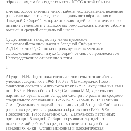
образования,тем более¿деятельности КПСС в этой области.
Для нас особое значение имеют работы исследователей, ведённые
развитию высшего и среднего специального образования в
Западной Сибири^", которые отражают идейно-политическое вое-'
питание студентов и учащихся,научно-исследовательскую работу в
высшей и средней специальной школе.
Существенный вклад по изучению вузовской
сельскохозяйственной науки в Западной Сибири внес
А.,'П.Филатов*", Он показал роль вузовских ученых в
сельскохозяйственной науке Сибири^' её связь с производством.
Непосредственное отношение к этим
1
АГущин H.H. Подготовка специалистов сельского хозяйства в
учебных заведениях в 1965-1970 гг. /На материалах Ново-,
сибирской области и Алтайского края/ В т.1: Бахрушине кие чтеЦ
ния 1975 г.-Новоскбирск,1975; Смирнова М.М,-Деятельность
партийных организаций Западной Сибири по развитию среднего
специального образования /1959-1965/. -Томек,1981*,i Гущина
С,А',-Деятельность партийных организаций Западной Сибири по
развитию среднего специального образования /1966-1975/.-
Новосибирск, 1986; Кравченко С.Ф. Деятельность партийных
организаций Западной Сибири по руководству идейно-
политической работой в среди них специальных учебных
заведениях,-В кн.^Организационная и идеологическая