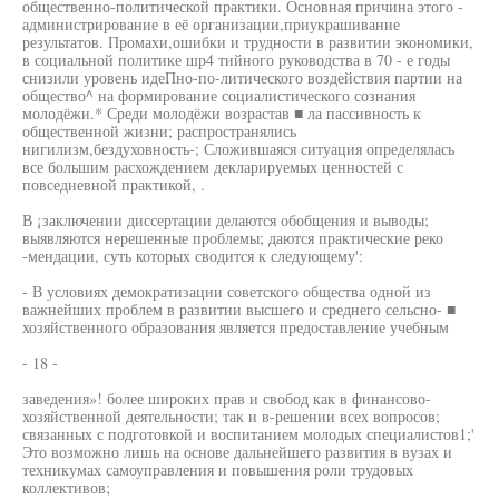
общественно-политической практики. Основная причина этого -
администрирование в её организации,приукрашивание
результатов. Промахи,ошибки и трудности в развитии экономики,
в социальной политике шр4 тийного руководства в 70 - е годы
снизили уровень идеПно-по-литического воздействия партии на
общество^ на формирование социалистического сознания
молодёжи.* Среди молодёжи возрастав ■ ла пассивность к
общественной жизни; распространялись
нигилизм,бездуховность-; Сложившаяся ситуация определялась
все большим расхождением декларируемых ценностей с
повседневной практикой, .
В ¡заключении диссертации делаются обобщения и выводы;
выявляются нерешенные проблемы; даются практические реко
-мендации, суть которых сводится к следующему':
- В условиях демократизации советского общества одной из
важнейших проблем в развитии высшего и среднего сельсно- ■
хозяйственного образования является предоставление учебным
- 18 -
заведения»! более широких прав и свобод как в финансово-
хозяйственной деятельности; так и в-решении всех вопросов;
связанных с подготовкой и воспитанием молодых специалистов1;'
Это возможно лишь на основе дальнейшего развития в вузах и
техникумах самоуправления и повышения роли трудовых
коллективов;