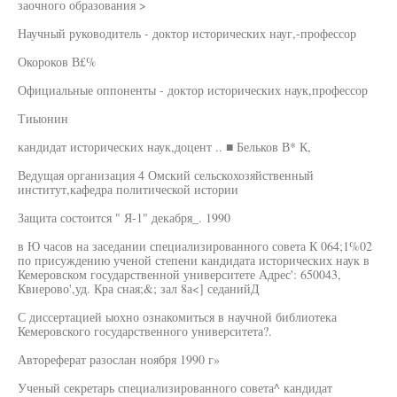
заочного образования >
Научный руководитель - доктор исторических науг,-профессор
Окороков В£%
Официальные оппоненты - доктор исторических наук,профессор
Тиыонин
кандидат исторических наук,доцент .. ■ Бельков В* К,
Ведущая организация 4 Омский сельскохозяйственный
институт,кафедра политической истории
Защита состоится " Я-1" декабря_. 1990
в Ю часов на заседании специализированного совета К 064;1%02
по присуждению ученой степени кандидата исторических наук в
Кемеровском государственной университете Адрес': 650043,
Квиерово',уд. Кра сная;&; зал 8а<] седанийД
С диссертацией ыохно ознакомиться в научной библиотека
Кемеровского государственного университета?.
Автореферат разослан ноября 1990 г»
Ученый секретарь специализированного совета^ кандидат