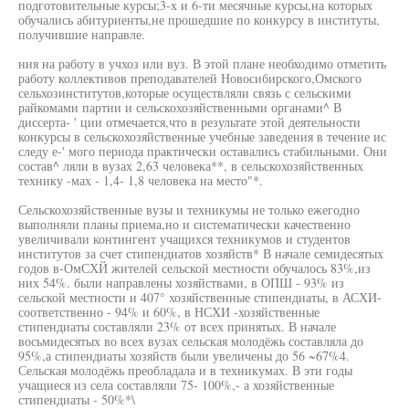
подготовительные курсы;3-х и 6-ти месячные курсы,на которых
обучались абитуриенты,не прошедшие по конкурсу в институты,
получившие направле.
ния на работу в учхоз или вуз. В этой плане необходимо отметить
работу коллективов преподавателей Новосибирского,Омского
сельхозинститутов,которые осуществляли связь с сельскими
райкомами партии и сельскохозяйственными органами^ В
диссерта- ' ции отмечается,что в результате этой деятельности
конкурсы в сельскохозяйственные учебные заведения в течение ис
следу е-' мого периода практически оставались стабильными. Они
состав^ ляли в вузах 2,63 человека**, в сельскохозяйственных
технику -мах - 1,4- 1,8 человека на место"*.
Сельскохозяйственные вузы и техникумы не только ежегодно
выполняли планы приема,но и систематически качественно
увеличивали контингент учащихся техникумов и студентов
институтов за счет стипендиатов хозяйств* В начале семидесятых
годов в-ОмСХЙ жителей сельской местности обучалось 83%,из
них 54%. были направлены хозяйствами, в ОПШ - 93% из
сельской местности и 407° хозяйственные стипендиаты, в АСХИ-
соответственно - 94% и 60%, в НСХИ -хозяйственные
стипендиаты составляли 23% от всех принятых. В начале
восьмидесятых во всех вузах сельская молодёжь составляла до
95%,а стипендиаты хозяйств были увеличены до 56 ~67%4.
Сельская молодёжь преобладала и в техникумах. В эти годы
учащиеся из села составляли 75- 100%,- а хозяйственные
стипендиаты - 50%*\