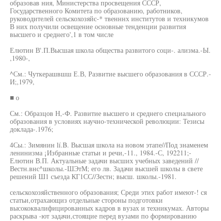
образовав ния, Министерства просвещения СССР,
Государственного Комитета по образованию, работников,
руководителей сельскохозяйс-* твенннх институтов и техникумов
В них получили освещение основные тенденции развития
высшего и среднего',1 в том числе
Елютин В'.П.Высшая школа общества развитого соци-. ализма.-Ы.
,1980-,
^См.: Чуткерашвшш Е.В, Развитие высшего образования в СССР.-
И;,1979,
■ о
См.: Образцов Н,-Ф. Развитие высшего и среднего специального
образования в условиях научно-технической революции: Тезисы
доклада-.1976;
4Сы.: Зимянин lí.B. Высшая школа на новом этапе//Под знаменем
ленинизма ¡Избранные статьи и речи,-11., 1984.-С, 192211;-
Елютин В.П. Актуальные задачи высших учебных заведений //
Вестн.внс^школы.-ШЭтМ; его лв. Задачи высшей школы в свете
решений Ш1 съезда КГ1СС//Зестн; высш. школы.-1981.
сельскохозяйственного образования; Среди этих работ имеют-! ся
статьи,отрахающиз отдельные стороны подготовки
высококвалифицированных кадров в вузах и техникумах. Авторы
раскрыва -ют задачи,стоящие перед вузами по формированию