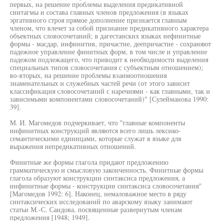
первых, на решение проблемы выделения предикативной
синтагмы и состава главных членов предложения (в языках
эргативного строя прямое дополнение признается главным
членом, что влечет за собой признание предикативного характера
объектных словосочетаний; в дагестанских языках нефинитные
формы - масдар, инфинитив, причастие, деепричастие - сохраняют
падежное управление финитных форм, в том числе и управление
падежом подлежащего, что приводит к необходимости выделения
специальных типов словосочетания с субъектным отношением);
во-вторых, на решение проблемы взаимоотношения
знаменательных и служебных частей речи (от этого зависит
классификация словосочетаний с наречиями - как главными, так и
зависимыми компонентами словосочетаний)" [Сулейманова 1990:
39].
М. И. Магомедов подчеркивает, что "главные компоненты
инфинитных конструкций являются всего лишь лексико-
семантическими единицами, которые служат в языке для
выражения непредикативных отношений.
Финитные же формы глагола придают предложению
грамматическую и смысловую законченность. Финитные формы
глагола образуют конструкции синтаксиса предложения, а
инфинитные формы - конструкции синтаксиса словосочетания"
[Магомедов 1992: 6]. Наконец, немаловажное место в ряду
синтаксических исследований по аварскому языку занимают
статьи М.-С. Саидова, посвященные развернутым членам
предложения [1948; 1949].