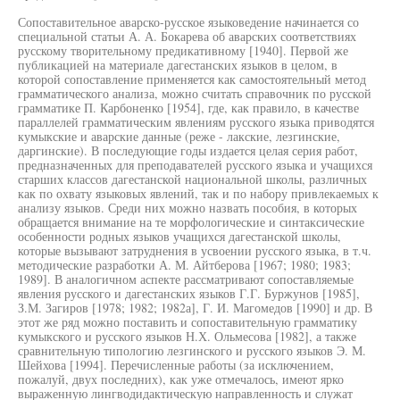
Сопоставительное аварско-русское языковедение начинается со
специальной статьи А. А. Бокарева об аварских соответствиях
русскому творительному предикативному [1940]. Первой же
публикацией на материале дагестанских языков в целом, в
которой сопоставление применяется как самостоятельный метод
грамматического анализа, можно считать справочник по русской
грамматике П. Карбоненко [1954], где, как правило, в качестве
параллелей грамматическим явлениям русского языка приводятся
кумыкские и аварские данные (реже - лакские, лезгинские,
даргинские). В последующие годы издается целая серия работ,
предназначенных для преподавателей русского языка и учащихся
старших классов дагестанской национальной школы, различных
как по охвату языковых явлений, так и по набору привлекаемых к
анализу языков. Среди них можно назвать пособия, в которых
обращается внимание на те морфологические и синтаксические
особенности родных языков учащихся дагестанской школы,
которые вызывают затруднения в усвоении русского языка, в т.ч.
методические разработки А. М. Айтберова [1967; 1980; 1983;
1989]. В аналогичном аспекте рассматривают сопоставляемые
явления русского и дагестанских языков Г.Г. Буржунов [1985],
З.М. Загиров [1978; 1982; 1982а], Г. И. Магомедов [1990] и др. В
этот же ряд можно поставить и сопоставительную грамматику
кумыкского и русского языков Н.Х. Ольмесова [1982], а также
сравнительную типологию лезгинского и русского языков Э. М.
Шейхова [1994]. Перечисленные работы (за исключением,
пожалуй, двух последних), как уже отмечалось, имеют ярко
выраженную лингводидактическую направленность и служат