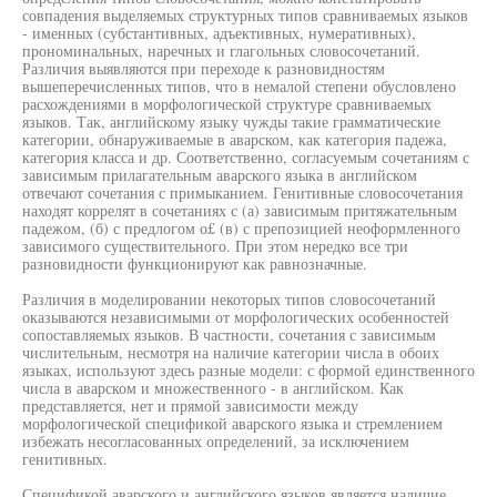
совпадения выделяемых структурных типов сравниваемых языков
- именных (субстантивных, адъективных, нумеративных),
прономинальных, наречных и глагольных словосочетаний.
Различия выявляются при переходе к разновидностям
вышеперечисленных типов, что в немалой степени обусловлено
расхождениями в морфологической структуре сравниваемых
языков. Так, английскому языку чужды такие грамматические
категории, обнаруживаемые в аварском, как категория падежа,
категория класса и др. Соответственно, согласуемым сочетаниям с
зависимым прилагательным аварского языка в английском
отвечают сочетания с примыканием. Генитивные словосочетания
находят коррелят в сочетаниях с (а) зависимым притяжательным
падежом, (б) с предлогом о£ (в) с препозицией неоформленного
зависимого существительного. При этом нередко все три
разновидности функционируют как равнозначные.
Различия в моделировании некоторых типов словосочетаний
оказываются независимыми от морфологических особенностей
сопоставляемых языков. В частности, сочетания с зависимым
числительным, несмотря на наличие категории числа в обоих
языках, используют здесь разные модели: с формой единственного
числа в аварском и множественного - в английском. Как
представляется, нет и прямой зависимости между
морфологической спецификой аварского языка и стремлением
избежать несогласованных определений, за исключением
генитивных.
Спецификой аварского и английского языков является наличие