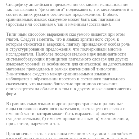
Специфику английского предложения составляет использование
так называемого "фиктивного" подлежащего, т.е. местоимения й в
соответствиях русским безличным предложениям. В обоих
сравниваемых языках сказуемое может быть как глагольным
(простым или составным), так и именным (составным).
Типичным способом выражения сказуемого является при этом
глагол. Следует заметить, что в языках эргативного строя, к
которым относится и аварский, глаголу принадлежит особая роль
в структурировании предложения, что подчеркивали многие
исследователи. Наиболее последовательно идея доминантности
системообразующих принципов глагольного словаря для других
языковых уровней (в особенности для синтаксиса) на дагестанском
материале проводилась в рамках контенсивной типологии.
Значительное сходство между сравниваемыми языками
наблюдается в образовании простого и составного глагольного
сказуемого, что вызвано близостью принципов спряжения,
опирающегося на обилие и в том и в другом языке аналитических
форм.
В сравниваемых языках широко распространены и различные
виды составного именного сказуемого, состоящего из связки и
именной части, которая может быть выражена: а) именем
существительным, б) именем прилагательным, в) местоимением,
причастием, наречием и т.п.
Присвязочная часть в составном именном сказуемом в английском
языке обычно следует за вспомогательным глаголом, в аварском