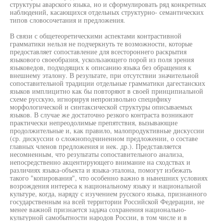
структуры аварского языка, но и сформулировать ряд конкретных
наблюдений, касающихся отдельных структурно- семантических
типов словосочетания и предложения.
В связи с общетеоретическими аспектами контрастивной
грамматики нельзя не подчеркнуть те возможности, которые
предоставляет сопоставление для всестороннего раскрытия
языкового своеобразия, ускользающего порой из поля зрения
языковедов, подходящих к описанию языка без обращения к
внешнему эталону. В результате, при отсутствии значительной
сопоставительной традиции отдельные грамматики дагестанских
языков имплицитно как бы повторяют в своей принципиальной
схеме русскую, игнорируя непроизвольно специфику
морфологической и синтаксической структуры описываемых
языков. В случае же достаточно резкого контраста возникают
практически непреодолимые препятствия, вызывающие
продолжительные и, как правило, малопродуктивные дискуссии
(ср. дискуссии о сложноподчиненном предложении, о составе
главных членов предложения и нек. др.). Представляется
несомненным, что результаты сопоставительного анализа,
непосредственно акцентирующего внимание на сходствах и
различиях языка-объекта и языка-эталона, помогут избежать
такого "копирования", что особенно важно в нынешних условиях
возрождения интереса к национальному языку и национальной
культуре, когда, наряду с изучением русского языка, признанного
государственным на всей территории Российской Федерации, не
менее важной признается задача сохранения национально-
культурной самобытности народов России, в том числе и в