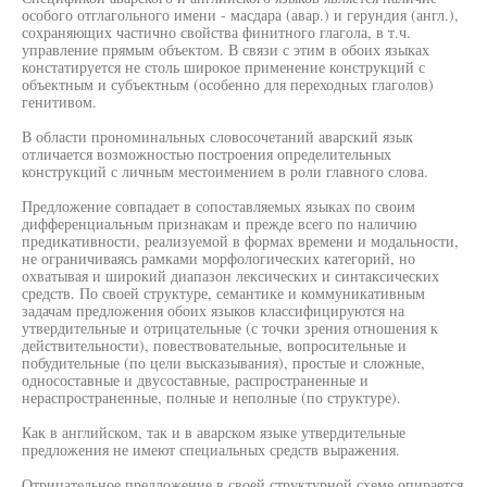
особого отглагольного имени - масдара (авар.) и герундия (англ.),
сохраняющих частично свойства финитного глагола, в т.ч.
управление прямым объектом. В связи с этим в обоих языках
констатируется не столь широкое применение конструкций с
объектным и субъектным (особенно для переходных глаголов)
генитивом.
В области прономинальных словосочетаний аварский язык
отличается возможностью построения определительных
конструкций с личным местоимением в роли главного слова.
Предложение совпадает в сопоставляемых языках по своим
дифференциальным признакам и прежде всего по наличию
предикативности, реализуемой в формах времени и модальности,
не ограничиваясь рамками морфологических категорий, но
охватывая и широкий диапазон лексических и синтаксических
средств. По своей структуре, семантике и коммуникативным
задачам предложения обоих языков классифицируются на
утвердительные и отрицательные (с точки зрения отношения к
действительности), повествовательные, вопросительные и
побудительные (по цели высказывания), простые и сложные,
односоставные и двусоставные, распространенные и
нераспространенные, полные и неполные (по структуре).
Как в английском, так и в аварском языке утвердительные
предложения не имеют специальных средств выражения.
Отрицательное предложение в своей структурной схеме опирается