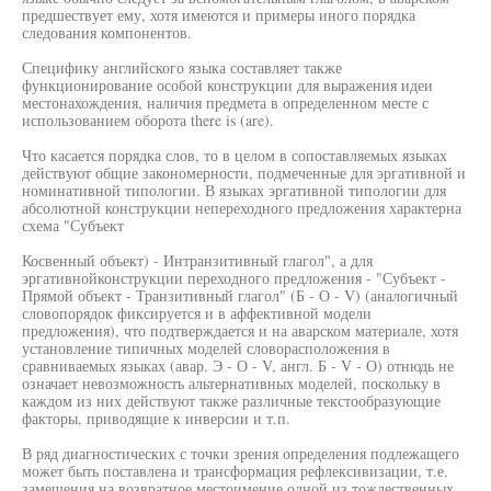
предшествует ему, хотя имеются и примеры иного порядка
следования компонентов.
Специфику английского языка составляет также
функционирование особой конструкции для выражения идеи
местонахождения, наличия предмета в определенном месте с
использованием оборота there is (are).
Что касается порядка слов, то в целом в сопоставляемых языках
действуют общие закономерности, подмеченные для эргативной и
номинативной типологии. В языках эргативной типологии для
абсолютной конструкции непереходного предложения характерна
схема "Субъект
Косвенный объект) - Интранзитивный глагол", а для
эргативнойконструкции переходного предложения - "Субъект -
Прямой объект - Транзитивный глагол" (Б - О - V) (аналогичный
словопорядок фиксируется и в аффективной модели
предложения), что подтверждается и на аварском материале, хотя
установление типичных моделей словорасположения в
сравниваемых языках (авар. Э - О - V, англ. Б - V - О) отнюдь не
означает невозможность альтернативных моделей, поскольку в
каждом из них действуют также различные текстообразующие
факторы, приводящие к инверсии и т.п.
В ряд диагностических с точки зрения определения подлежащего
может быть поставлена и трансформация рефлексивизации, т.е.
замещения на возвратное местоимение одной из тождественных