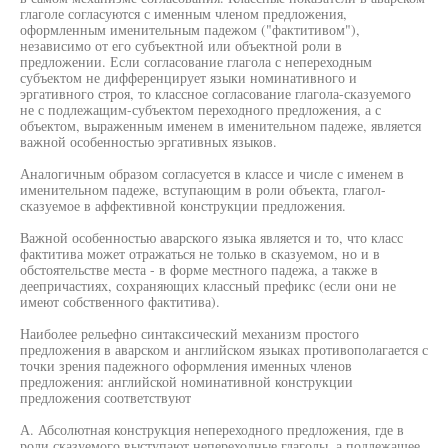
глаголе согласуются с именным членом предложения,
оформленным именительным падежом ("фактитивом"),
независимо от его субъектной или объектной роли в
предложении. Если согласование глагола с непереходным
субъектом не дифференцирует языки номинативного и
эргативного строя, то классное согласование глагола-сказуемого
не с подлежащим-субъектом переходного предложения, а с
объектом, выраженным именем в именительном падеже, является
важной особенностью эргативных языков.
Аналогичным образом согласуется в классе и числе с именем в
именительном падеже, вступающим в роли объекта, глагол-
сказуемое в аффективной конструкции предложения.
Важной особенностью аварского языка является и то, что класс
фактитива может отражаться не только в сказуемом, но и в
обстоятельстве места - в форме местного падежа, а также в
деепричастиях, сохраняющих классный префикс (если они не
имеют собственного фактитива).
Наиболее рельефно синтаксический механизм простого
предложения в аварском и английском языках противополагается с
точки зрения падежного оформления именных членов
предложения: английской номинативной конструкции
предложения соответствуют
А. Абсолютная конструкция непереходного предложения, где в
роли сказуемого выступают непереходные глаголы, а подлежащее