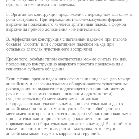
оформлено именительным падежом;
Б. Эргативная конструкция предложения с переходным глаголом в
роли сказуемого. При переходном глаголе-сказуемом формой
выражения подлежащего является эргативный падеж, а формой
выражения прямого дополнения - именительный;
В. Аффективная конструкция с дательным падежом при глаголе
бокъизе "любить" или с локативным падежом на -да при
остальных глаголах чувственного восприятия
Кроме того, особым типом соответствия можно считать так наз.
посессивную конструкцию аварского простого предложения с
генитивом субъекта обладания.
Если с точки зрения падежного оформления подлежащего между
английским и аварским языками обнаруживаются существенные
расхождения, то выражение подлежащего различными частями
речи в сравниваемых языках в основном однотипное: а)
существительным; б) местоимениями - личными,
неопределенными, указательными, вопросительными и др. (в
английском при этом возможно употребление обобщенного
местоимения второго и третьего лица); в) субстантивированными
прилагательными и причастиями; г) количественными,
порядковыми и собирательными числительными; д) В английском
языке - инфинитивом, в аварском - масдаром, которому в
английском может служить коррелятом герундий.