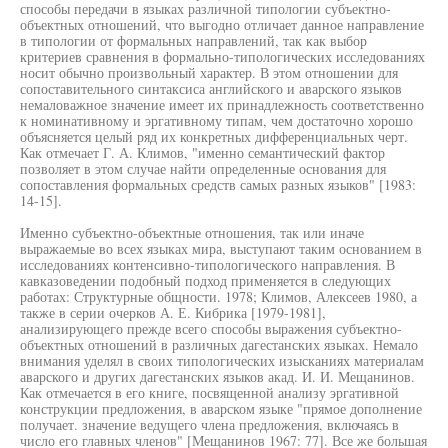
способы передачи в языках различной типологии субъектно-
объектных отношений, что выгодно отличает данное направление
в типологии от формальных направлений, так как выбор
критериев сравнения в формально-типологических исследованиях
носит обычно произвольный характер. В этом отношении для
сопоставительного синтаксиса английского и аварского языков
немаловажное значение имеет их принадлежность соответственно
к номинативному и эргативному типам, чем достаточно хорошо
объясняется целый ряд их конкретных дифференциальных черт.
Как отмечает Г. А. Климов, "именно семантический фактор
позволяет в этом случае найти определенные основания для
сопоставления формальных средств самых разных языков" [1983:
14-15].
Именно субъектно-объектные отношения, так или иначе
выражаемые во всех языках мира, выступают таким основанием в
исследованиях контенсивно-типологического направления. В
кавказоведении подобный подход применяется в следующих
работах: Структурные общности. 1978; Климов, Алексеев 1980, а
также в серии очерков А. Е. Кибрика [1979-1981],
анализирующего прежде всего способы выражения субъектно-
объектных отношений в различных дагестанских языках. Немало
внимания уделял в своих типологических изысканиях материалам
аварского и других дагестанских языков акад. И. И. Мещанинов.
Как отмечается в его книге, посвященной анализу эргативной
конструкции предложения, в аварском языке "прямое дополнение
получает. значение ведущего члена предложения, включаясь в
число его главных членов" [Мещанинов 1967: 77]. Все же большая