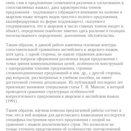
связь слов в предложении (отмечаются различия в согласовании в
сопоставляемых языках), дана характеристика членов
предложения - подлежащего (обращается внимание на наличие в
аварском языке четырех видов простого полного предложения,
квалифицируемых по форме подлежащего), сказуемого
(подчеркивается, что в аварском в число главных членов входит и
объект), определения (наиболее заметно здесь различие в позиции
несогласованного определения), дополнения, обстоятельства.
Таким образом, в данной работе намечены основные контуры
сопоставительной грамматики английского и аварского языков,
хотя здесь, с одной стороны, не нашли отражения довольно
важные вопросы оформления различных видов предложения с
точки зрения коммуникативных целей, особенности конструкций
с однородными членами предложения, строение
сложноподчиненных предложений и нек. др., с другой стороны,
ряд вопросов, рассмотренных в учебном пособии, не имеет
достаточной степени детализации. Из публикаций последних лет
привлекает внимание специальная статья Т. И. Миксон, в которой
проводится сравнение структурных особенностей
вопросительного предложения в аварском и английском языках
[1991].
Таким образом, научная новизна предлагаемой работы состоит в
том, что в ней впервые для дагестанского языкознания исследуется
специфика построения простого предложения с опорой на
сравнение с языком аналитического строя. Это позволило не
только уточнить представления об особенностях синтаксической