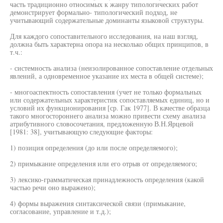
часть традиционно относимых к жанру типологических работ
демонстрирует формально- типологический подход, не
учитывающий содержательные доминанты языковой структуры.
Для каждого сопоставительного исследования, на наш взгляд,
должна быть характерна опора на несколько общих принципов, в
т.ч.:
- системность анализа (неизолированное сопоставление отдельных
явлений, а одновременное указание их места в общей системе);
- многоаспектность сопоставления (учет не только формальных
или содержательных характеристик сопоставляемых единиц, но и
условий их функционирования [ср. Гак 1977]. В качестве образца
такого многостороннего анализа можно привести схему анализа
атрибутивного словосочетания, предложенную В.Н.Ярцевой
[1981: 38], учитывающую следующие факторы:
1) позиция определения (до или после определяемого);
2) примыкание определения или его отрыв от определяемого;
3) лексико-грамматическая принадлежность определения (какой
частью речи оно выражено);
4) формы выражения синтаксической связи (примыкание,
согласование, управление и т.д.);