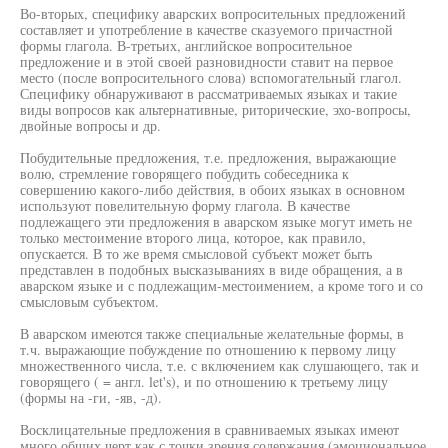
Во-вторых, специфику аварских вопросительных предложений
составляет и употребление в качестве сказуемого причастной
формы глагола. В-третьих, английское вопросительное
предложение и в этой своей разновидности ставит на первое
место (после вопросительного слова) вспомогательный глагол.
Специфику обнаруживают в рассматриваемых языках и такие
виды вопросов как альтернативные, риторические, эхо-вопросы,
двойные вопросы и др.
Побудительные предложения, т.е. предложения, выражающие
волю, стремление говорящего побудить собеседника к
совершению какого-либо действия, в обоих языках в основном
используют повелительную форму глагола. В качестве
подлежащего эти предложения в аварском языке могут иметь не
только местоимение второго лица, которое, как правило,
опускается. В то же время смысловой субъект может быть
представлен в подобных высказываниях в виде обращения, а в
аварском языке и с подлежащим-местоимением, а кроме того и со
смысловым субъектом.
В аварском имеются также специальные желательные формы, в
т.ч. выражающие побуждение по отношению к первому лицу
множественного числа, т.е. с включением как слушающего, так и
говорящего ( = англ. let's), и по отношению к третьему лицу
(формы на -ги, -яв, -д).
Восклицательные предложения в сравниваемых языках имеют
много общих черт как с точки зрения содержания (эмоциональное