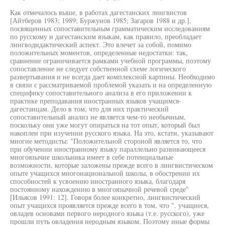
Как отмечалось выше, в работах дагестанских лингвистов
[Айтберов 1983; 1989; Буржунов 1985; Загаров 1988 и др.],
посвященных сопоставительным грамматическим исследованиям
по русскому и дагестанским языкам, как правило, преобладает
лингводидактический аспект. Это влечет за собой, помимо
положительных моментов, определенные недостатки: так,
сравнение ограничивается рамками учебной программы, поэтому
сопоставление не следует собственной схеме логического
развертывания и не всегда дает комплексной картины. Необходимо
в связи с рассматриваемой проблемой указать и на определенную
специфику сопоставительного анализа в его приложении к
практике преподавания иностранных языков учащимся-
дагестанцам. Дело в том, что для них практический
сопоставительный анализ не является чем-то необычным,
поскольку они уже могут опираться на тот опыт, который был
накоплен при изучении русского языка. На это, кстати, указывают
многие методисты: "Положительной стороной является то, что
при обучении иностранному языку параллельно развивающееся
многоязычие школьника имеет в себе потенциальные
возможности, которые заложены прежде всего в лингвистическом
опыте учащихся многонациональной школы, в обострении их
способностей к усвоению иностранного языка, благодаря
постоянному нахождению в многоязычной речевой среде"
[Ильясов 1991: 12]. Говоря более конкретно, лингвистический
опыт учащихся проявляется прежде всего в том, что ". учащиеся,
овладев основами первого неродного языка (т.е. русского), уже
прошли путь овладения неродным языком. Поэтому иные формы