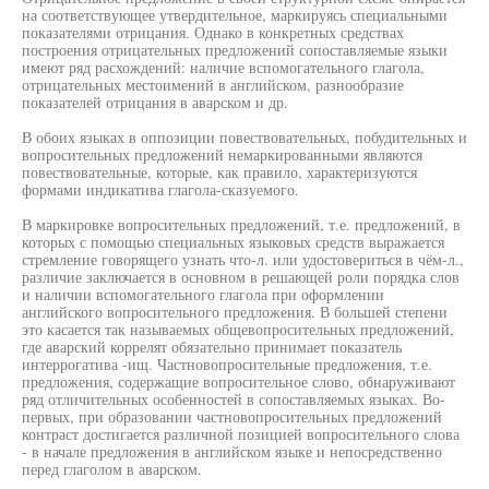
на соответствующее утвердительное, маркируясь специальными
показателями отрицания. Однако в конкретных средствах
построения отрицательных предложений сопоставляемые языки
имеют ряд расхождений: наличие вспомогательного глагола,
отрицательных местоимений в английском, разнообразие
показателей отрицания в аварском и др.
В обоих языках в оппозиции повествовательных, побудительных и
вопросительных предложений немаркированными являются
повествовательные, которые, как правило, характеризуются
формами индикатива глагола-сказуемого.
В маркировке вопросительных предложений, т.е. предложений, в
которых с помощью специальных языковых средств выражается
стремление говорящего узнать что-л. или удостовериться в чём-л.,
различие заключается в основном в решающей роли порядка слов
и наличии вспомогательного глагола при оформлении
английского вопросительного предложения. В большей степени
это касается так называемых общевопросительных предложений,
где аварский коррелят обязательно принимает показатель
интеррогатива -ищ. Частновопросительные предложения, т.е.
предложения, содержащие вопросительное слово, обнаруживают
ряд отличительных особенностей в сопоставляемых языках. Во-
первых, при образовании частновопросительных предложений
контраст достигается различной позицией вопросительного слова
- в начале предложения в английском языке и непосредственно
перед глаголом в аварском.