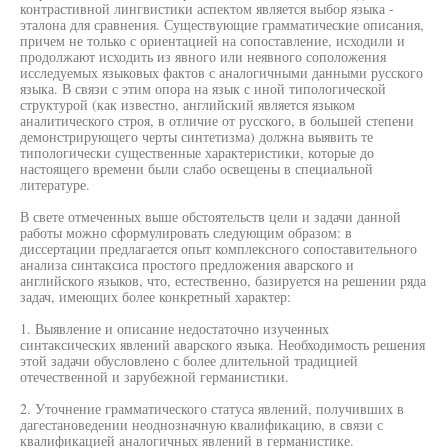
контрастивной лингвистики аспектом является выбор языка -
эталона для сравнения. Существующие грамматические описания,
причем не только с ориентацией на сопоставление, исходили и
продолжают исходить из явного или неявного соположения
исследуемых языковых фактов с аналогичными данными русского
языка. В связи с этим опора на язык с иной типологической
структурой (как известно, английский является языком
аналитического строя, в отличие от русского, в большей степени
демонстрирующего черты синтетизма) должна выявить те
типологически существенные характеристики, которые до
настоящего времени были слабо освещены в специальной
литературе.
В свете отмеченных выше обстоятельств цели и задачи данной
работы можно сформулировать следующим образом: в
диссертации предлагается опыт комплексного сопоставительного
анализа синтаксиса простого предложения аварского и
английского языков, что, естественно, базируется на решении ряда
задач, имеющих более конкретный характер:
1. Выявление и описание недостаточно изученных
синтаксических явлений аварского языка. Необходимость решения
этой задачи обусловлено с более длительной традицией
отечественной и зарубежной германистики.
2. Уточнение грамматического статуса явлений, получивших в
дагестановедении неоднозначную квалификацию, в связи с
квалификацией аналогичных явлений в германистике.