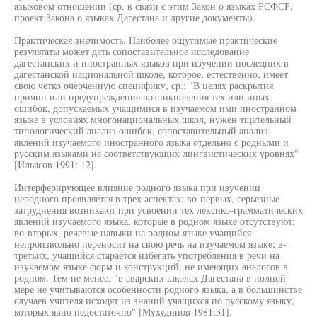
языковом отношении (ср. в связи с этим Закон о языках РСФСР,
проект Закона о языках Дагестана и другие документы).
Практическая значимость. Наиболее ощутимые практические
результаты может дать сопоставительное исследование
дагестанских и иностранных языков при изучении последних в
дагестанской национальной школе, которое, естественно, имеет
свою четко очерченную специфику, ср.: "В целях раскрытия
причин или предупреждения возникновения тех или иных
ошибок, допускаемых учащимися в изучаемом ими иностранном
языке в условиях многонациональных школ, нужен тщательный
типологический анализ ошибок, сопоставительный анализ
явлений изучаемого иностранного языка отдельно с родными и
русским языками на соответствующих лингвистических уровнях"
[Ильясов 1991: 12].
Интерферирующее влияние родного языка при изучении
неродного проявляется в трех аспектах: во-первых, серьезные
затруднения возникают при усвоении тех лексико-грамматических
явлений изучаемого языка, которые в родном языке отсутствуют;
во-вторых, речевые навыки на родном языке учащийся
непроизвольно переносит на свою речь на изучаемом языке; в-
третьих, учащийся старается избегать употребления в речи на
изучаемом языке форм и конструкций, не имеющих аналогов в
родном. Тем не менее, "в аварских школах Дагестана в полной
мере не учитываются особенности родного языка, а в большинстве
случаев учителя исходят из знаний учащихся по русскому языку,
которых явно недостаточно" [Мухудинов 1981:31].