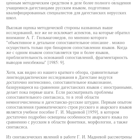
ценным методическим средством в деле более полного овладения
учащимися-дагестанцами русским языком, подготовки
квалифицированных специалистов для дагестанских нерусских
школ.
Высокая оценка методической стороны названных выше
исследований, все же не исключает аспектов, на которые обратил
внимание А. Г. Гюльмагомедов, по мнению которого
"объективное и детальное сопоставительное описание . можно
осуществить только при бинарном сопоставлении языков. Когда
же с одним языком сопоставляется три и более языков,
приблизительность оснований сопоставлений, фрагментарность
выводов неизбежны" [1985: 9].
Хотя, как видно из нашего краткого обзора, сравнительные
лингводидактические исследования в Дагестане ведутся
достаточно интенсивно, сопоставительное языкознание,
базирующееся на сравнении дагестанских языков с иностранными,
делает пока первые шаги. Если рассматривать проблемы
сопоставительного синтаксиса, то в этой области
немногочисленны и дагестанско-русские штудии. Первым опытом
сопоставления грамматического строя русского и аварского языков
является учебное пособие Г. И. Мадиевой [1959], в котором
достаточно подробно освещены особенности аварского языка по
сравнению с русским в области фонетики, морфологии, а также
синтаксиса.
Из синтаксических явлений в работе Г. И. Мадиевой рассмотрены