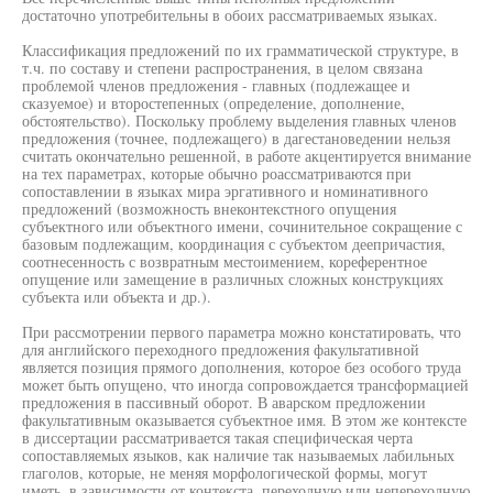
достаточно употребительны в обоих рассматриваемых языках.
Классификация предложений по их грамматической структуре, в
т.ч. по составу и степени распространения, в целом связана
проблемой членов предложения - главных (подлежащее и
сказуемое) и второстепенных (определение, дополнение,
обстоятельство). Поскольку проблему выделения главных членов
предложения (точнее, подлежащего) в дагестановедении нельзя
считать окончательно решенной, в работе акцентируется внимание
на тех параметрах, которые обычно роассматриваются при
сопоставлении в языках мира эргативного и номинативного
предложений (возможность внеконтекстного опущения
субъектного или объектного имени, сочинительное сокращение с
базовым подлежащим, координация с субъектом деепричастия,
соотнесенность с возвратным местоимением, кореферентное
опущение или замещение в различных сложных конструкциях
субъекта или объекта и др.).
При рассмотрении первого параметра можно констатировать, что
для английского переходного предложения факультативной
является позиция прямого дополнения, которое без особого труда
может быть опущено, что иногда сопровождается трансформацией
предложения в пассивный оборот. В аварском предложении
факультативным оказывается субъектное имя. В этом же контексте
в диссертации рассматривается такая специфическая черта
сопоставляемых языков, как наличие так называемых лабильных
глаголов, которые, не меняя морфологической формы, могут
иметь, в зависимости от контекста, переходную или непереходную