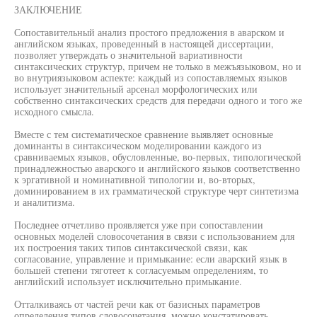
ЗАКЛЮЧЕНИЕ
Сопоставительный анализ простого предложения в аварском и
английском языках, проведенный в настоящей диссертации,
позволяет утверждать о значительной вариативности
синтаксических структур, причем не только в межъязыковом, но и
во внутриязыковом аспекте: каждый из сопоставляемых языков
использует значительный арсенал морфологических или
собственно синтаксических средств для передачи одного и того же
исходного смысла.
Вместе с тем систематическое сравнение выявляет основные
доминанты в синтаксическом моделировании каждого из
сравниваемых языков, обусловленные, во-первых, типологической
принадлежностью аварского и английского языков соответственно
к эргативной и номинативной типологии и, во-вторых,
доминированием в их грамматической структуре черт синтетизма
и аналитизма.
Последнее отчетливо проявляется уже при сопоставлении
основных моделей словосочетания в связи с использованием для
их построения таких типов синтаксической связи, как
согласование, управление и примыкание: если аварский язык в
большей степени тяготеет к согласуемым определениям, то
английский использует исключительно примыкание.
Отталкиваясь от частей речи как от базисных параметров
определения типов словосочетания, можно констатировать