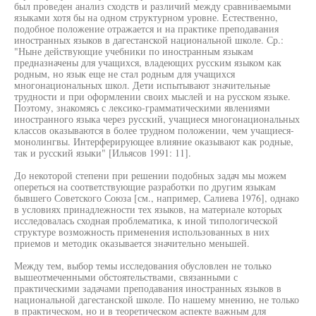
был проведен анализ сходств и различий между сравниваемыми
языками хотя бы на одном структурном уровне. Естественно,
подобное положение отражается и на практике преподавания
иностранных языков в дагестанской национальной школе. Ср.:
"Ныне действующие учебники по иностранным языкам
предназначены для учащихся, владеющих русским языком как
родным, но язык еще не стал родным для учащихся
многонациональных школ. Дети испытывают значительные
трудности и при оформлении своих мыслей и на русском языке.
Поэтому, знакомясь с лексико-грамматическими явлениями
иностранного языка через русский, учащиеся многонациональных
классов оказываются в более трудном положении, чем учащиеся-
монолингвы. Интерферирующее влияние оказывают как родные,
так и русский языки" [Ильясов 1991: 11].
До некоторой степени при решении подобных задач мы можем
опереться на соответствующие разработки по другим языкам
бывшего Советского Союза [см., например, Салиева 1976], однако
в условиях принадлежности тех языков, на материале которых
исследовалась сходная проблематика, к иной типологической
структуре возможность применения использованных в них
приемов и методик оказывается значительно меньшей.
Между тем, выбор темы исследования обусловлен не только
вышеотмеченными обстоятельствами, связанными с
практическими задачами преподавания иностранных языков в
национальной дагестанской школе. По нашему мнению, не только
в практическом, но и в теоретическом аспекте важным для