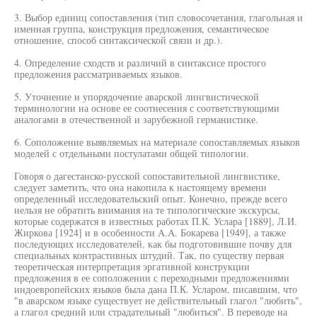
3. Выбор единиц сопоставления (тип словосочетания, глагольная и
именная группа, конструкция предложения, семантическое
отношение, способ синтаксической связи и др.).
4. Определение сходств и различий в синтаксисе простого
предложения рассматриваемых языков.
5. Уточнение и упорядочение аварской лингвистической
терминологии на основе ее соотнесения с соответствующими
аналогами в отечественной и зарубежной германистике.
6. Соположение выявляемых на материале сопоставляемых языков
моделей с отдельными постулатами общей типологии.
Говоря о дагестанско-русской сопоставительной лингвистике,
следует заметить, что она накопила к настоящему времени
определенный исследовательский опыт. Конечно, прежде всего
нельзя не обратить внимания на те типологические экскурсы,
которые содержатся в известных работах П.К. Услара [1889], Л.И.
Жиркова [1924] и в особенности A.A. Бокарева [1949], а также
последующих исследователей, как бы подготовившие почву для
специальных контрастивных штудий. Так, по существу первая
теоретическая интерпретация эргативной конструкции
предложения в ее соположении с переходными предложениями
индоевропейских языков была дана П.К. Усларом, писавшим, что
"в аварском языке существует не действительный глагол "любить",
а глагол средний или страдательный "любиться". В переводе на