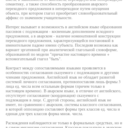
семантику, а также способность преобразования аварского
переходного предложения в непереходное путем опущения
объекта, при котором глагол приобретает словообразовательный
аффикс со значением учащательности.
Интерес вызывает и возможность в английском языке образования
пассивов с подлежащим - косвенным дополнением исходного
предложения, а в аварском - наличие номинативной конструкции
переходного предложения, характеризующейся постановкой в
именительном падеже имени субъекта. Последняя возможна как
вариант эргативной при аналитической глагольной словоформе,
образованной по модели "причастие настоящего времени +
вспомогательный глагол "быть".
Контраст между сопоставляемыми языками проявляется в
особенностях согласования сказуемого с подлежащим и другими
членами предложения. Английский язык не обладает развитой
системой личного согласования, противопоставляя лишь формы 3
лица ед. числа всем остальным формам (причем только в
настоящем времени). В аварском языке, в отличие от английского,
отсутствует согласование (координация) сказуемого с
подлежащим в лице. С другой стороны, английский язык не
имеет, по сравнению с аварским, системы классного согласования,
в которой оппозицию составляют формы трех классов ед. числа и
единая для трех классов форма множ. числа.
Расхождения наблюдаются не только в формальных средствах, но и
в самом механизме согласования. Классные показатели в аварском