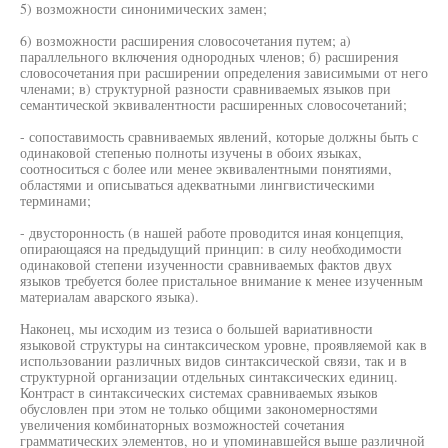
5) возможности синонимических замен;
6) возможности расширения словосочетания путем; а)
параллельного включения однородных членов; б) расширения
словосочетания при расширении определения зависимыми от него
членами; в) структурной разности сравниваемых языков при
семантической эквивалентности расширенных словосочетаний;
- сопоставимость сравниваемых явлений, которые должны быть с
одинаковой степенью полноты изучены в обоих языках,
соотноситься с более или менее эквивалентными понятиями,
областями и описываться адекватными лингвистическими
терминами;
- двусторонность (в нашей работе проводится иная концепция,
опирающаяся на предыдущий принцип: в силу необходимости
одинаковой степени изученности сравниваемых фактов двух
языков требуется более пристальное внимание к менее изученным
материалам аварского языка).
Наконец, мы исходим из тезиса о большей вариативности
языковой структуры на синтаксическом уровне, проявляемой как в
использовании различных видов синтаксической связи, так и в
структурной организации отдельных синтаксических единиц.
Контраст в синтаксических системах сравниваемых языков
обусловлен при этом не только общими закономерностями
увеличения комбинаторных возможностей сочетания
грамматических элементов, но и упоминавшейся выше различной