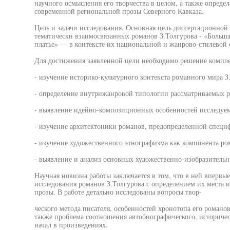
научного осмысления его творчества в целом, а также опреде
современной региональной прозы Северного Кавказа.
Цель и задачи исследования. Основная цель диссертационной
тематически взаимосвязанных романов З.Толгурова - «Больша
платье» — в контексте их национальной и жанрово-стилевой
Для достижения заявленной цели необходимо решение комплек
- изучение историко-культурного контекста романного мира З
- определение внутрижанровой типологии рассматриваемых р
- выявление идейно-композиционных особенностей исследуе
- изучение архитектоники романов, предопределенной специ
- изучение художественного этнографизма как компонента ро
- выявление и анализ основных художественно-изобразительн
Научная новизна работы заключается в том, что в ней впервы
исследования романов З.Толгурова с определением их места и
прозы. В работе детально исследованы вопросы твор-
ческого метода писателя, особенностей хронотопа его романо
также проблема соотношения автобиографического, историчес
начал в произведениях.