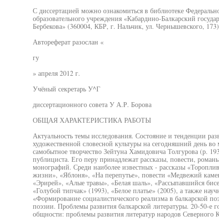
С диссертацией можно ознакомиться в библиотеке Федеральн
образовательного учреждения «Кабардино-Балкарский госуда
Бербекова» (360004, КБР, г. Нальчик, ул. Чернышевского, 173)
Автореферат разослан «
гу
» апреля 2012 г.
Учёный секретарь У^Г
диссертационного совета У А.Р. Борова
ОБЩАЯ ХАРАКТЕРИСТИКА РАБОТЫ
Актуальность темы исследования. Состояние и тенденции раз
художественной словесной культуры на сегодняшний день во 
самобытное творчество Зейтуна Хамидовича Толгурова (р. 1939
публициста. Его перу принадлежат рассказы, повести, романы
монографий. Среди наиболее известных - рассказы «Тороплив
жизни», «Яблоня», «На перепутье», повести «Медвежий камен
«Эрирей», «Алые травы», «Белая шаль», «Рассыпавшийся бис
«Голубой типчак» (1993), «Белое платье» (2005), а также науч
«Формирование социалистического реализма в балкарской по
поэзии. Проблемы развития балкарской литературы. 20-50-е г
общности: проблемы развития литератур народов Северного Ка