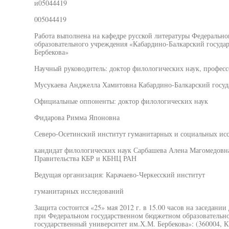
и05044419
005044419
Работа выполнена на кафедре русской литературы Федерально
образовательного учреждения «Кабардино-Балкарский госуда
Бербекова»
Научный руководитель: доктор филологических наук, професс
Мусукаева Анджелла Хамитовна Кабардино-Балкарский госуд
Официальные оппоненты: доктор филологических наук
Фидарова Римма Японовна
Северо-Осетинский институт гуманитарных и социальных исс
кандидат филологических наук Сарбашева Алена Магомедовн
Правительства КБР и КБНЦ РАН
Ведущая организация: Карачаево-Черкесский институт
гуманитарных исследований
Защита состоится «25» мая 2012 г. в 15.00 часов на заседани
при Федеральном государственном бюджетном образовательн
государственный университет им.Х.М. Бербекова»: (360004, КБ