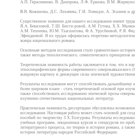
A.П. Герасименко, В. Днепрова, Л.Ф. Ершова, В.М. Жирмунс
B.В. Кожинова, Д.С. Лихачева, Г.И. Ломидзе, А. Эсалнек и др
Существенное значение для нашего исследования имеют труды
JI.A. Бекизовой, Т.Ш. Бигги-ровой, A.M. Гутова, Х.Х. Малкон
A.M. Теппеева, Ю.М. Тхагазитова, Ф.А. Урусбиевой, Р.Я. Фид
Эфендиевой. В их трудах оформилась теоретико-методологиче
жанра национального романа.
Основным методом исследования стало сравнительно-историче
также методы типологического, семиотического принципов ан
Теоретическая значимость работы заключается в том, что в на
этноспецифические формы современного северокавказского (
жанровую картину и движущие силы эпической художественн
Результаты исследования могут способствовать дальнейшему и
более широком плане - стать теоретической основой при изуч
также способствовать исследованию эпической прозы северок
изучению отечественных национальных литератур.
Практическая значимость диссертации обусловлена возможно
исследования. Настоящая работа может стать основой для соз
пособий по творчеству З.Х.Толгурова. Результаты исследован
учебных программ, лекционных курсов и спецкурсов по проб
литературного процесса, по теории и истории романа, а так
истории литературы народов Российской Федерации.