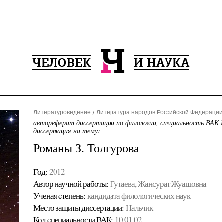
Литературоведение
Литература народов Российской Федерации 
автореферат диссертации по филологии, специальность ВАК 
диссертация на тему:
Романы З. Толгурова
Год:
2012
Автор научной работы:
Гутаева, Жансурат Жуашовна
Ученая cтепень:
кандидата филологических наук
Место защиты диссертации:
Нальчик
Код cпециальности ВАК:
10.01.02