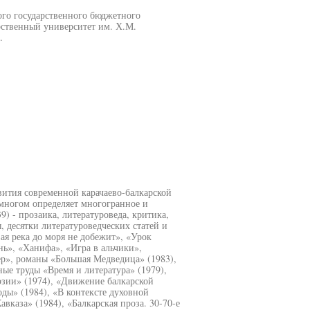
ого государственного бюджетного
рственный университет им. Х.М.
.
вития современной карачаево-балкарской
многом определяет многогранное и
) - прозаика, литературоведа, критика,
, десятки литературоведческих статей и
ая река до моря не добежит», «Урок
ь», «Ханифа», «Игра в альчики»,
ер», романы «Большая Медведица» (1983),
ные труды «Время и литература» (1979),
эзии» (1974), «Движение балкарской
оды» (1984), «В контексте духовной
вказа» (1984), «Балкарская проза. 30-70-е