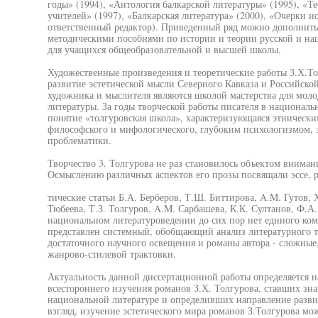
годы» (1994), «Антология балкарской литературы» (1995), «Те
учителей» (1997), «Балкарская литература» (2000), «Очерки и
ответственный редактор). Приведенный ряд можно дополнит
методическими пособиями по истории и теории русской и на
для учащихся общеобразовательной и высшей школы.
Художественные произведения и теоретические работы З.Х.То
развитие эстетической мысли Северного Кавказа и Российско
художника и мыслителя являются школой мастерства для моло
литературы. За годы творческой работы писателя в националь
понятие «толгуровская школа», характеризующаяся этнически
философского и мифологического, глубоким психологизмом, 
проблематики.
Творчество 3. Толгурова не раз становилось объектом вниман
Осмыслению различных аспектов его прозы посвящали эссе, р
тические статьи Б.А. Берберов, Т.Ш. Биттирова, A.M. Гутов,
Тюбеева, Т.З. Толгуров, A.M. Сарбашева, К.К. Султанов, Ф.А.
национальном литературоведении до сих пор нет единого ком
представлен системный, обобщающий анализ литературного т
достаточного научного освещения и романы автора - сложные,
жанрово-стилевой трактовки.
Актуальность данной диссертационной работы определяется н
всестороннего изучения романов З.Х. Толгурова, ставших зн
национальной литературе и определивших направление разви
взгляд, изучение эстетического мира романов З.Толгурова мо