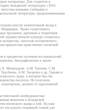
ория литературы. Для студентов и
стории балкарской литературы» (2010,
ь многочисленными учебными и
циональной литературы, предназначенными
лгурова внесли значительный вклад в
й Федерации. Уроки талантливого
дых прозаиков, критиков и теоретиков
ной художественной культуре сложилось
м колоритом, синтезом исторического,
заостренностью нравственно-этической
ия и предметом изучения исследователей.
ецензии, биографические и анали-
 Х.Х. Малкондуев, A.M. Теппеев, С.М.
 Урусбиева, A.M. Хасауова и др. Однако в
плексного труда, в котором был бы
ворчества писателя. Не получили
 новаторские, далекие от однозначной
астоятельной необходимостью
аковым явлением в балкарской
тия эпического жанра в ней. На наш
жет послужить отправной точкой для