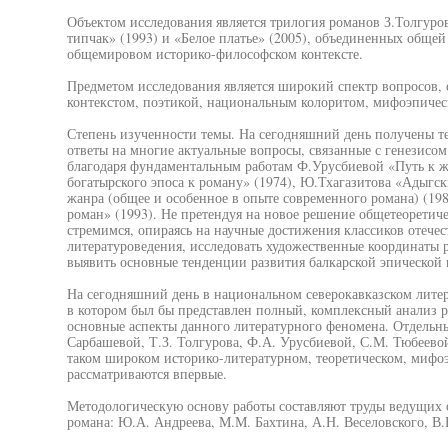
Объектом исследования является трилогия романов З.Толгуро
типчак» (1993) и «Белое платье» (2005), объединенных обще
общемировом историко-философском контексте.
Предметом исследования является широкий спектр вопросов, 
контекстом, поэтикой, национальным колоритом, мифоэпичес
Степень изученности темы. На сегодняшний день получены т
ответы на многие актуальные вопросы, связанные с генезисом
благодаря фундаментальным работам Ф.Урусбиевой «Путь к ж
богатырского эпоса к роману» (1974), Ю.Тхагазитова «Адыгс
жанра (общее и особенное в опыте современного романа) (19
роман» (1993). Не претендуя на новое решение общетеоретич
стремимся, опираясь на научные достижения классиков отече
литературоведения, исследовать художественные координаты 
выявить основные тенденции развития балкарской эпической 
На сегодняшний день в национальном северокавказском литер
в котором был бы представлен полный, комплексный анализ 
основные аспекты данного литературного феномена. Отдельны
Сарбашевой, Т.З. Толгурова, Ф.А. Урусбиевой, С.М. Тюбеевой
таком широком историко-литературном, теоретическом, мифоэ
рассматриваются впервые.
Методологическую основу работы составляют труды ведущих 
романа: Ю.А. Андреева, М.М. Бахтина, А.Н. Веселовского, В.В