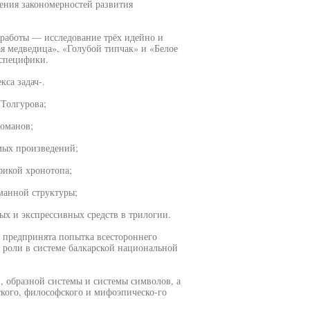
ления закономерностей развития
 работы — исследование трёх идейно и
я медведица», «Голубой типчак» и «Белое
 специфики.
са задач-.
.Толгурова;
оманов;
мых произведений;
фикой хронотопа;
манной структуры;
ых и экспрессивных средств в трилогии.
е предпринята попытка всестороннего
 роли в системе балкарской национальной
в, образной системы и системы символов, а
кого, философского и мифоэпическо-го