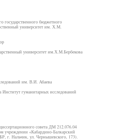
го государственного бюджетного
рственный университет им. Х.М.
ор
арственный университет им.Х.М.Бербекова
ледований им. В.И. Абаева
а Институт гуманитарных исследований
и диссертационного совета ДМ 212.076.04
ом учреждении «Кабардино-Балкарский
Р, г. Нальчик, ул. Чернышевского, 173).