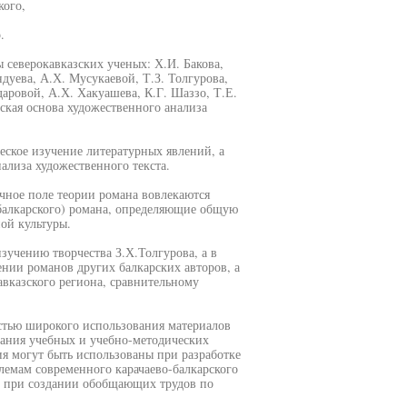
кого,
.
 северокавказских ученых: Х.И. Бакова,
дуева, А.Х. Мусукаевой, Т.З. Толгурова,
аровой, А.Х. Хакуашева, К.Г. Шаззо, Т.Е.
ская основа художественного анализа
ское изучение литературных явлений, а
ализа художественного текста.
учное поле теории романа вовлекаются
балкарского) романа, определяющие общую
ой культуры.
зучению творчества З.Х.Толгурова, а в
ении романов других балкарских авторов, а
авказского региона, сравнительному
стью широкого использования материалов
дания учебных и учебно-методических
ия могут быть использованы при разработке
лемам современного карачаево-балкарского
же при создании обобщающих трудов по