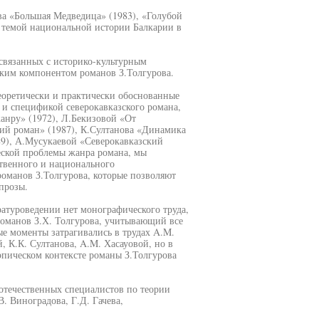
ва «Большая Медведица» (1983), «Голубой
й темой национальной истории Балкарии в
связанных с историко-культурным
ким компонентом романов З.Толгурова.
еоретически и практически обоснованные
 и спецификой северокавказского романа,
анру» (1972), Л.Бекизовой «От
кий роман» (1987), К.Султанова «Динамика
89), А.Мусукаевой «Северокавказский
еской проблемы жанра романа, мы
ственного и национального
романов З.Толгурова, которые позволяют
прозы.
атуроведении нет монографического труда,
романов З.Х. Толгурова, учитывающий все
е моменты затрагивались в трудах A.M.
, К.К. Султанова, A.M. Хасауовой, но в
пическом контексте романы З.Толгурова
отечественных специалистов по теории
. Виноградова, Г.Д. Гачева,