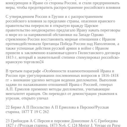
конкуренции в Иране со стороны России, и стали предпринимать
меры, чтобы предотвратить распространение российского влияния
С утверждением России в Грузии и с распространением
российского влияния за пределами страны, опасения иранского
правительства переросли в открытую вражду Царское
правительство неоднократно предлагало Ирану начать переговоры
о мире из-за напряженной обстановки на Западе Однако
стремлению России восстановить мирные отношения с Ираном
противодействовали британцы Победа России над Наполеоном, а
также успешные действия русской армии в войне с Ираном
привели к заключению взаимовыгодного Гюлистанского договора
1813 г, который в значительной степени стимулировал российско-
иранскую торговлю24
В третьем параграфе «Особенности взаимоотношений Ирана и
России при урегулировании послевоенных вопросов в 1816-1818
гг » внимание уделено методам ведения дипломатии. Выполняя
задачи по налаживанию отношений Ирана с Россией, генерал
А.П. Ермолов применял методы дипломатии, учитывающие
менталитет иранцев. Он переходил от демонстрации уважения к
угрозам, открыто уличал
22 Берже А П Посольство А П Ермолова в Персию//Русская
старина, 1877 T 19 С 262
23 Грибоедов А С Персия и персияне Донесение А С Грибоедова
1827 г //Русская старина, 1873 N»6. С 124 Morier J. Voyage eu Perse