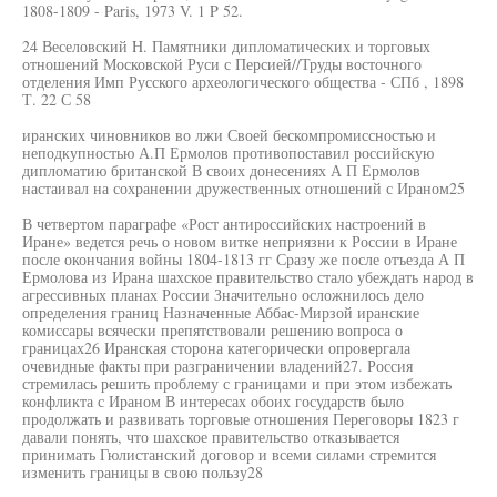
1808-1809 - Paris, 1973 V. 1 P 52.
24 Веселовский H. Памятники дипломатических и торговых
отношений Московской Руси с Персией//Труды восточного
отделения Имп Русского археологического общества - СПб , 1898
Т. 22 С 58
иранских чиновников во лжи Своей бескомпромиссностью и
неподкупностью А.П Ермолов противопоставил российскую
дипломатию британской В своих донесениях А П Ермолов
настаивал на сохранении дружественных отношений с Ираном25
В четвертом параграфе «Рост антироссийских настроений в
Иране» ведется речь о новом витке неприязни к России в Иране
после окончания войны 1804-1813 гг Сразу же после отъезда А П
Ермолова из Ирана шахское правительство стало убеждать народ в
агрессивных планах России Значительно осложнилось дело
определения границ Назначенные Аббас-Мирзой иранские
комиссары всячески препятствовали решению вопроса о
границах26 Иранская сторона категорически опровергала
очевидные факты при разграничении владений27. Россия
стремилась решить проблему с границами и при этом избежать
конфликта с Ираном В интересах обоих государств было
продолжать и развивать торговые отношения Переговоры 1823 г
давали понять, что шахское правительство отказывается
принимать Гюлистанский договор и всеми силами стремится
изменить границы в свою пользу28