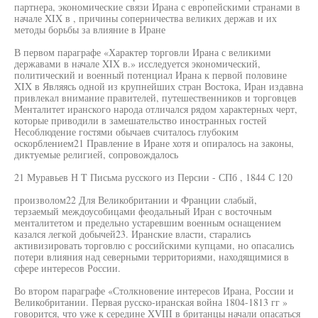
партнера, экономические связи Ирана с европейскими странами в
начале XIX в , причины соперничества великих держав и их
методы борьбы за влияние в Иране
В первом параграфе «Характер торговли Ирана с великими
державами в начале XIX в.» исследуется экономический,
политический и военный потенциал Ирана к первой половине
XIX в Являясь одной из крупнейших стран Востока, Иран издавна
привлекал внимание правителей, путешественников и торговцев
Менталитет иранского народа отличался рядом характерных черт,
которые приводили в замешательство иностранных гостей
Несоблюдение гостями обычаев считалось глубоким
оскорблением21 Правление в Иране хотя и опиралось на законы,
диктуемые религией, сопровождалось
21 Муравьев Н T Письма русского из Персии - СПб , 1844 С 120
произволом22 Для Великобритании и Франции слабый,
терзаемый междоусобицами феодальный Иран с восточным
менталитетом и предельно устаревшим военным оснащением
казался легкой добычей23. Иранские власти, старались
активизировать торговлю с российскими купцами, но опасались
потери влияния над северными территориями, находящимися в
сфере интересов России.
Во втором параграфе «Столкновение интересов Ирана, России и
Великобритании. Первая русско-иранская война 1804-1813 гг »
говорится, что уже к середине XVIII в британцы начали опасаться