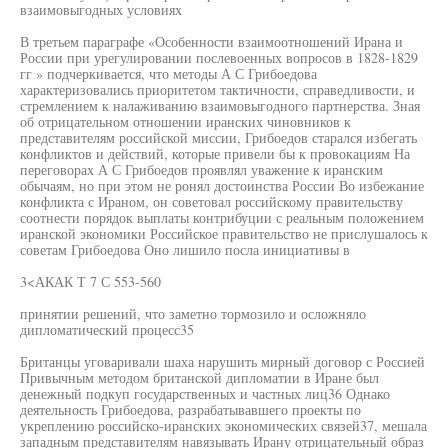
взаимовыгодных условиях
В третьем параграфе «Особенности взаимоотношений Ирана и
России при урегулировании послевоенных вопросов в 1828-1829
гг » подчеркивается, что методы А С Грибоедова
характеризовались приоритетом тактичности, справедливости, и
стремлением к налаживанию взаимовыгодного партнерства. Зная
об отрицательном отношении иранских чиновников к
представителям российской миссии, Грибоедов старался избегать
конфликтов и действий, которые привели бы к провокациям На
переговорах А С Грибоедов проявлял уважение к иранским
обычаям, но при этом не ронял достоинства России Во избежание
конфликта с Ираном, он советовал российскому правительству
соотнести порядок выплаты контрибуции с реальным положением
иранской экономики Российское правительство не прислушалось к
советам Грибоедова Оно лишило посла инициативы в
3<АКАК Т 7 С 553-560
принятии решений, что заметно тормозило и осложняло
дипломатический процесс35
Британцы уговаривали шаха нарушить мирный договор с Россией
Привычным методом британской дипломатии в Иране был
денежный подкуп государственных и частных лиц36 Однако
деятельность Грибоедова, разрабатывавшего проекты по
укреплению российско-иранских экономических связей37, мешала
западным представителям навязывать Ирану отрицательный образ