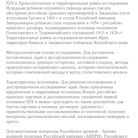
XIX в Хронологические и территориальные рамки исследования.
Исходным рубежом изучаемого периода можно считать
обострение российско-иранских противоречий в Закавказье после
вступления Грузии в 1801 г в состав Российской империи.
Завершающим рубежом стало подписание в 1854 г российско-
иранского договора, подтвердившего основные положения
Гюлистанского и Туркманчайского соглашений 1813 и 1828 гг
Территориальные рамки исследования включают Иран,
территории Кавказа и закавказское побережье Каспийского моря
Методологическая основа исследования. Для достижения
поставленных задач в диссертационном исследовании
использовались принцип историзма, системного подход, методы
сравнительно-исторического анализа, историко-типологический,
историко-генетический методы и метод статистического анализа
Характеристика источников. Для решения поставленных в
диссертационном исследовании задач, были привлечены
юридические и нарративные источники Вопрос российско-
иранских торговых и дипломатических отношений первой
половины XIX в можно проследить по таким документам, как
тексты торговых и военных договоров, документы с
правительственными постановлениями по восточной политике,
материалы дипломатических миссий, воспоминания очевидцев и
пресса.
Документальные материалы Российских архивов - Архива
внешней политики Российской империи (АВПРИ), Российского