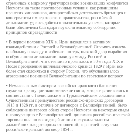
стремилась к мирному урегулированию возникавших конфликтов
Несмотря на такие противоречивые условия, как реваншизм
иранских чиновников, антироссийская деятельность британцев и
консерватизм императорского правительства, российской
дипломатии удалось добиться значительных успехов, которые
были обеспечены благодаря неукоснительному соблюдению
принципов справедливости.
• В первой половине XIX в. Иран находился в активном
взаимодействии с Россией и Великобританией Стремясь извлечь
наибольшую выгоду и избежать потерь, шахский двор выработал
особую линию дипломатии, лавируя между Россией и
Великобританией, что отчетливо проявилось в 30-е годы XIX в
После преодоления дипломатического кризиса 1829 г Иран все
более стал склоняться в сторону России, что обуславливалось
агрессивной позицией Великобритании по гератскому вопросу
• Немаловажным фактором российско-иранского сближения
служили крепнущие экономические связи, которые развивались в
соответствии с Гюлистанским и Туркманчайским соглашениями
Существенным преимуществом российско-иранских договоров
1813 и 1828 гг, в отличие от договоров с Великобританией, было
соблюдение интересов обеих сторон Несмотря на некоторые спады
и конкуренцию с Великобританией, динамика российско-иранской
торговли шла по восходящей линии и служила залогом
дальнейших плодотворных отношений, гарантией чему стал
российско-иранский договор 1854 г.