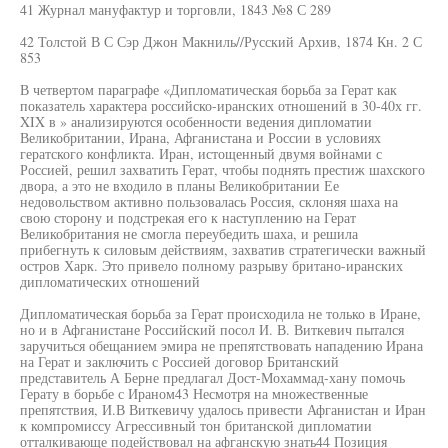
41 Журнал мануфактур и торговли, 1843 №8 С 289
42 Толстой В С Сэр Джон Макниль//Русский Архив, 1874 Кн. 2 С
853
В четвертом параграфе «Дипломатическая борьба за Герат как
показатель характера российско-иранских отношений в 30-40х гг.
XIX в » анализируются особенности ведения дипломатии
Великобритании, Ирана, Афганистана и России в условиях
гератского конфликта. Иран, истощенный двумя войнами с
Россией, решил захватить Герат, чтобы поднять престиж шахского
двора, а это не входило в планы Великобритании Ее
недовольством активно пользовалась Россия, склоняя шаха на
свою сторону и подстрекая его к наступлению на Герат
Великобритания не смогла переубедить шаха, и решила
прибегнуть к силовым действиям, захватив стратегически важный
остров Харк. Это привело полному разрыву британо-иранских
дипломатических отношений
Дипломатическая борьба за Герат происходила не только в Иране,
но и в Афганистане Российский посол И. В. Виткевич пытался
заручиться обещанием эмира не препятствовать нападению Ирана
на Герат и заключить с Россией договор Британский
представитель А Берне предлагал Дост-Мохаммад-хану помочь
Герату в борьбе с Ираном43 Несмотря на множественные
препятствия, И.В Виткевичу удалось привести Афганистан и Иран
к компромиссу Агрессивный тон британской дипломатии
отталкивающе подействовал на афганскую знать44 Позиция