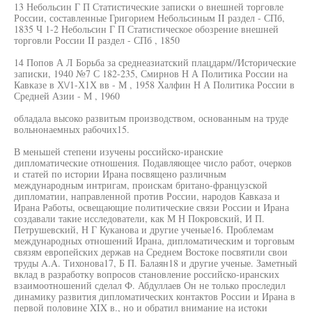
13 Небольсин Г П Статистические записки о внешней торговле
России, составленные Григорием Небольсиным II раздел - СПб,
1835 Ч 1-2 Небольсин Г П Статистическое обозрение внешней
торговли России II раздел - СПб , 1850
14 Попов А Л Борьба за среднеазиатский плацдарм//Исторические
записки, 1940 №7 С 182-235, Смирнов Н А Политика России на
Кавказе в Х\/1-Х1Х вв - М , 1958 Халфин Н А Политика России в
Средней Азии - М , 1960
обладала высоко развитым производством, основанным на труде
вольнонаемных рабочих15.
В меньшей степени изучены российско-иранские
дипломатические отношения. Подавляющее число работ, очерков
и статей по истории Ирана посвящено различным
международным интригам, проискам британо-французской
дипломатии, направленной против России, народов Кавказа и
Ирана Работы, освещающие политические связи России и Ирана
создавали такие исследователи, как М Н Покровский, И П.
Петрушевский, Н Г Куканова и другие ученые16. Проблемам
международных отношений Ирана, дипломатическим и торговым
связям европейских держав на Среднем Востоке посвятили свои
труды A.A. Тихонова17, Б П. Балаян18 и другие ученые. Заметный
вклад в разработку вопросов становление российско-иранских
взаимоотношений сделал Ф. Абдуллаев Он не только проследил
динамику развития дипломатических контактов России и Ирана в
первой половине XIX в., но и обратил внимание на истоки