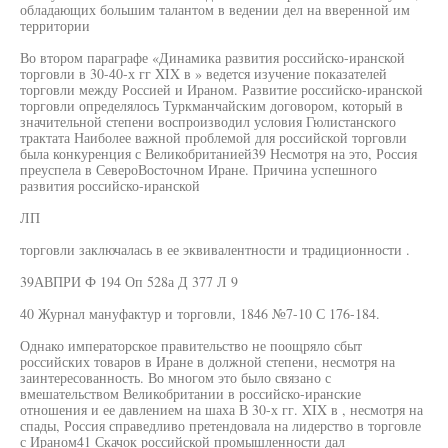
обладающих большим талантом в ведении дел на вверенной им
территории
Во втором параграфе «Динамика развития российско-иранской
торговли в 30-40-х гг XIX в » ведется изучение показателей
торговли между Россией и Ираном. Развитие российско-иранской
торговли определялось Туркманчайским договором, который в
значительной степени воспроизводил условия Гюлистанского
трактата Наиболее важной проблемой для российской торговли
была конкуренция с Великобританией39 Несмотря на это, Россия
преуспела в СевероВосточном Иране. Причина успешного
развития российско-иранской
ЛП
торговли заключалась в ее эквивалентности и традиционности .
39АВПРИ Ф 194 Оп 528а Д 377 Л 9
40 Журнал мануфактур и торговли, 1846 №7-10 С 176-184.
Однако императорское правительство не поощряло сбыт
российских товаров в Иране в должной степени, несмотря на
заинтересованность. Во многом это было связано с
вмешательством Великобритании в российско-иранские
отношения и ее давлением на шаха В 30-х гг. XIX в , несмотря на
спады, Россия справедливо претендовала на лидерство в торговле
с Ираном41 Скачок российской промышленности дал