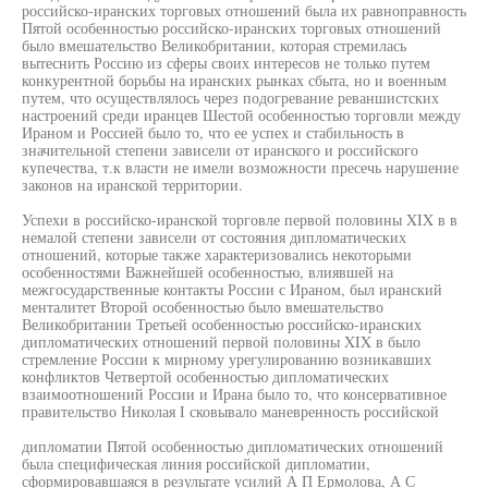
российско-иранских торговых отношений была их равноправность
Пятой особенностью российско-иранских торговых отношений
было вмешательство Великобритании, которая стремилась
вытеснить Россию из сферы своих интересов не только путем
конкурентной борьбы на иранских рынках сбыта, но и военным
путем, что осуществлялось через подогревание реваншистских
настроений среди иранцев Шестой особенностью торговли между
Ираном и Россией было то, что ее успех и стабильность в
значительной степени зависели от иранского и российского
купечества, т.к власти не имели возможности пресечь нарушение
законов на иранской территории.
Успехи в российско-иранской торговле первой половины XIX в в
немалой степени зависели от состояния дипломатических
отношений, которые также характеризовались некоторыми
особенностями Важнейшей особенностью, влиявшей на
межгосударственные контакты России с Ираном, был иранский
менталитет Второй особенностью было вмешательство
Великобритании Третьей особенностью российско-иранских
дипломатических отношений первой половины XIX в было
стремление России к мирному урегулированию возникавших
конфликтов Четвертой особенностью дипломатических
взаимоотношений России и Ирана было то, что консервативное
правительство Николая I сковывало маневренность российской
дипломатии Пятой особенностью дипломатических отношений
была специфическая линия российской дипломатии,
сформировавшаяся в результате усилий А П Ермолова, А С