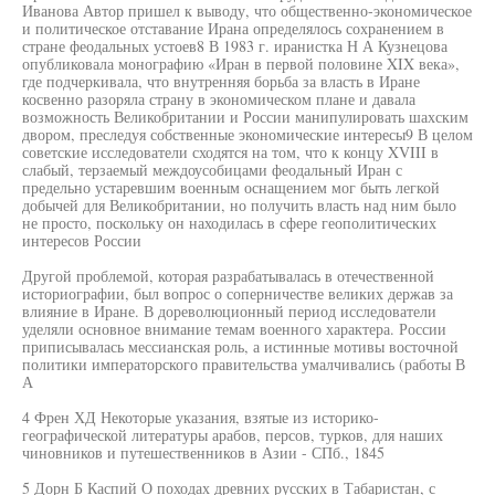
Иванова Автор пришел к выводу, что общественно-экономическое
и политическое отставание Ирана определялось сохранением в
стране феодальных устоев8 В 1983 г. иранистка Н А Кузнецова
опубликовала монографию «Иран в первой половине XIX века»,
где подчеркивала, что внутренняя борьба за власть в Иране
косвенно разоряла страну в экономическом плане и давала
возможность Великобритании и России манипулировать шахским
двором, преследуя собственные экономические интересы9 В целом
советские исследователи сходятся на том, что к концу XVIII в
слабый, терзаемый междоусобицами феодальный Иран с
предельно устаревшим военным оснащением мог быть легкой
добычей для Великобритании, но получить власть над ним было
не просто, поскольку он находилась в сфере геополитических
интересов России
Другой проблемой, которая разрабатывалась в отечественной
историографии, был вопрос о соперничестве великих держав за
влияние в Иране. В дореволюционный период исследователи
уделяли основное внимание темам военного характера. России
приписывалась мессианская роль, а истинные мотивы восточной
политики императорского правительства умалчивались (работы В
А
4 Френ ХД Некоторые указания, взятые из историко-
географической литературы арабов, персов, турков, для наших
чиновников и путешественников в Азии - СПб., 1845
5 Дорн Б Каспий О походах древних русских в Табаристан, с