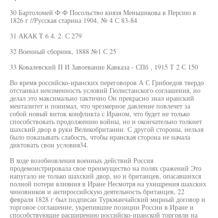
30 Бартоломей Ф Ф Посольство князя Меньшикова в Персию в
1826 г //Русская старина 1904, № 4 С 83-84
31 АКАК T 6 4. 2. С 279
32 Военный сборник, 1888 №1 С 25
33 Ковалевский П И Завоевание Кавказа - СПб , 1915 Т 2 С 150
Во время российско-иранских переговоров А С Грибоедов твердо
отстаивал неизменность условий Гюлистанского соглашения, но
делал это максимально тактично Он прекрасно знал иранский
менталитет и понимал, что чрезмерное давление повлечет за
собой новый виток конфликта с Ираном, что будет не только
способствовать продолжению войны, но и окончательно толкнет
шахский двор в руки Великобритании. С другой стороны, нельзя
было показывать слабость, чтобы иранская сторона не начала
диктовать свои условия34.
В ходе возобновления военных действий Россия
продемонстрировала свое преимущество на полях сражений Это
напугало не только шахский двор, но и британцев, опасавшихся
полной потери влияния в Иране Несмотря на ухищрения шахских
чиновников и антироссийскую деятельность британцев, 22
февраля 1828 г был подписан Туркманчайский мирный договор и
торговое соглашение, укрепившие позиции России в Иране и
способствующие расширению российско-иранской торговли на