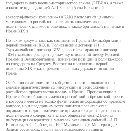
государственного военно-исторического архива (РГВИА), а также
изданные под редакцией А.П Берже «Акты Кавказской
археографической комиссии» (АКАК) располагают ценными
материалами о российско-иранских экономических и
политических взаимоотношениях, а также британской политике в
Иране XIX в.
По таким документам, как соглашения Ирана и Великобритании
первой половины XIX в, Гюлистанский договор 1813 г
Туркманчайский договор 1828 г, российско-иранский договор
1854 г можно проследить динамику отношений между Россией,
Ираном и Великобританией, изменение позиций и роли каждого
из государств на Среднем Востоке на протяжении первой
половины XIX века, стремления великих держав и позицию
Ирана
Особенности дипломатической деятельности выявляются при
анализе правительственных инструкций и распоряжений
российского правительства послам в Иране1. Происходящие в
Иране события были отражены в российской и британской прессе,
в которой имеется не только фактическая информация об иранском
вопросе, но и предпринимаются попытки правительства
оправдаться за дипломатические промахи или дискредитировать
политического соперника в глазах общественности2 Важная
информация содержится в мемуарах очевидцев событий - А П
Ермолова, А С Грибоедова, Н Т Муравьева, Дж Морьера и др3
Записи российских послов дают возможность выявить