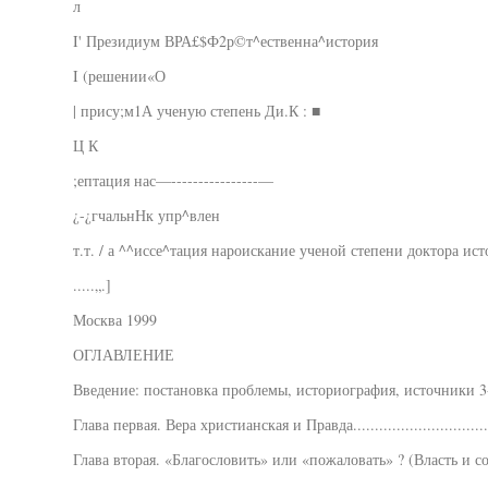
л
I' Президиум ВРА£$Ф2р©т^ественна^история
I (решении«О
| прису;м1А ученую степень Ди.К : ■
Ц К
;ептация нас—----------------—
¿-¿гчальнНк упр^влен
т.т. / а ^^иссе^тация нароискание ученой степени доктора ис
.....„.]
Москва 1999
ОГЛАВЛЕНИЕ
Введение: постановка проблемы, историография, источники 3
Глава первая. Вера христианская и Правда................................
Глава вторая. «Благословить» или «пожаловать» ? (Власть и с