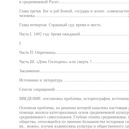
в средневековой Руси)...........................................................
Глава третья. Бог и раб Божий, государь и холоп: «самовласти
человека..............................................................................
Глава четвертая. Страшный суд: время и место.
Часть I. 1492 год: бремя ожиданий...........................................
I
Часть П. Опричнина..............................................................
Часть Ш. «День Господень» или смерть ?..................................
Заключение..........................................................................
Источники и литература.........................................................
Список сокращений...............................................................
ВВЕДЕНИЕ: постановка проблемы, историография, источники
Основная проблема, на решение которой нацелена настоящая д
помощи анализа категориальных основ средневековой культур
средневекового самосознания. Глубоко понять средневековье, 
общества, относящийся по мнению большинства историков (и
вв., можно, изучив взаимосвязь культуры и общественного с