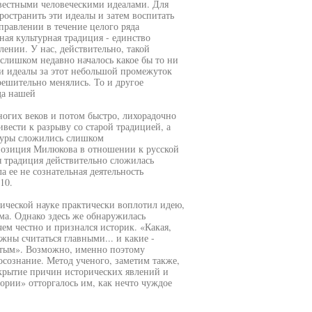
звестными человеческими идеалами. Для
ространить эти идеалы и затем воспитать
правлении в течение целого ряда
ная культурная традиция - единство
ении. У нас, действительно, такой
слишком недавно началось какое бы то ни
и идеалы за этот небольшой промежуток
ешительно менялись. То и другое
да нашей
ногих веков и потом быстро, лихорадочно
вести к разрыву со старой традицией, а
ьтуры сложились слишком
 позиция Милюкова в отношении к русской
я традиция действительно сложилась
а ее не сознательная деятельность
10.
рической науке практически воплотил идею,
ума. Однако здесь же обнаружилась
ем честно и признался историк. «Какая,
ны считаться главными... и какие -
ытым». Возможно, именно поэтому
осознание. Метод ученого, заметим также,
скрытие причин исторических явлений и
рии» отторгалось им, как нечто чуждое