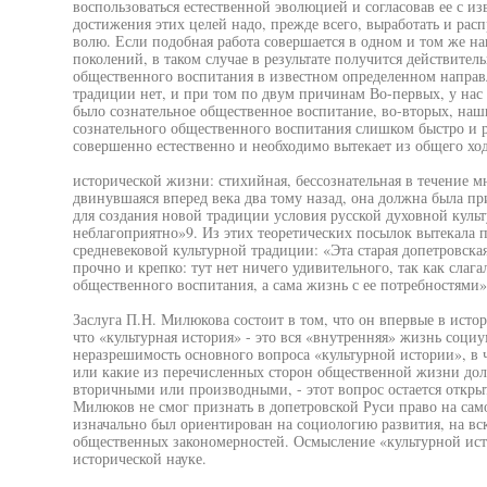
воспользоваться естественной эволюцией и согласовав ее с и
достижения этих целей надо, прежде всего, выработать и расп
волю. Если подобная работа совершается в одном и том же на
поколений, в таком случае в результате получится действитель
общественного воспитания в известном определенном направл
традиции нет, и при том по двум причинам Во-первых, у нас 
было сознательное общественное воспитание, во-вторых, наш
сознательного общественного воспитания слишком быстро и р
совершенно естественно и необходимо вытекает из общего хо
исторической жизни: стихийная, бессознательная в течение м
двинувшаяся вперед века два тому назад, она должна была при
для создания новой традиции условия русской духовной кул
неблагоприятно»9. Из этих теоретических посылок вытекала
средневековой культурной традиции: «Эта старая допетровска
прочно и крепко: тут нет ничего удивительного, так как слагал
общественного воспитания, а сама жизнь с ее потребностями»
Заслуга П.Н. Милюкова состоит в том, что он впервые в исто
что «культурная история» - это вся «внутренняя» жизнь соци
неразрешимость основного вопроса «культурной истории», в ч
или какие из перечисленных сторон общественной жизни долж
вторичными или производными, - этот вопрос остается откр
Милюков не смог признать в допетровской Руси право на сам
изначально был ориентирован на социологию развития, на в
общественных закономерностей. Осмысление «культурной исто
исторической науке.