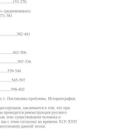
.............153-270
е» средневекового
...271-381
..............382-441
.............442-506
..............507-536
..........539-544
...........545-597
...........598-602
 1. Постановка проблемы. Историография.
иссертация, заключается в том, что при
ы проводится реконструкция русского
как этап существования человека и
 мы с этим согласны) ко времени Х1У-ХУП
амосознания данной эпохи.