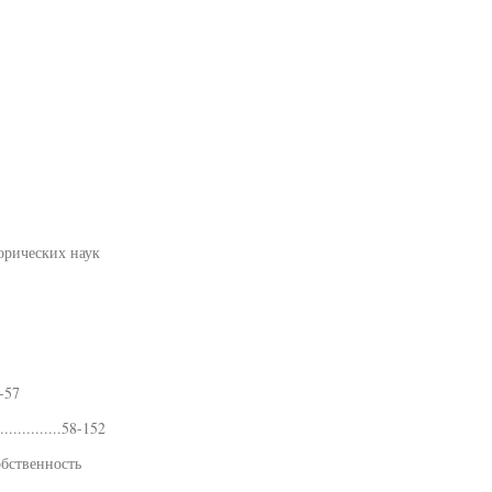
торических наук
-57
.............58-152
обственность