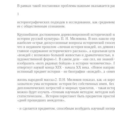
В рамках такой постановки проблемы важным оказывается ра
1
историографических подходов в исследовании, как средневеко
ее с общественным сознанием.
Крупнейшим достижением дореволюционной исторической на
истории русской культуры» П. Н. Милюкова. В них нашли от
наиболее острые дискуссионные вопросы исторической гносео
что в недавнем прошлом «личная история вождей, их деяния и
главное содержание исторического рассказа», а идеальная цел
«вождей с возможно большей живостью и драматичностью, в
художественной форме»1. В самом деле - «ни сил, ни знаний 
изобразить «всех рядовых бойцов» в истории человечества». 
отвергнут наукой конца XIX - начала XX века. «Новое направ
истинный предмет истории - не биографии «вождей», а «име
жизнь народной массы»2. П.Н. Милюков показал, как «в коро
захватило умы историков: история без собственных имен, без
дипломатических хитростей и мирных трактатов, - такая истор
можно будет изучать «точным научным методом: методом набл
статистическим... История перестанет быть предметом прост
«дней прошедших анекдотов»,
- и сделается предметом, способным возбудить научный интер