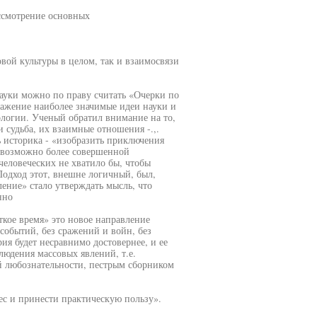
ссмотрение основных
вой культуры в целом, так и взаимосвязи
уки можно по праву считать «Очерки по
ражение наиболее значимые идеи науки и
логии. Ученый обратил внимание на то,
 судьба, их взаимные отношения -.,.
ь историка - «изобразить приключения
 возможно более совершенной
человеческих не хватило бы, чтобы
Подход этот, внешне логичный, был,
ление» стало утверждать мысль, что
нно
ткое время» это новое направление
 событий, без сражений и войн, без
ия будет несравнимо достовернее, и ее
юдения массовых явлений, т.е.
ой любознательности, пестрым сборником
ес и принести практическую пользу».