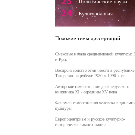
23
Политические науки
24
Культурология
Похожие темы диссертаций
Смеховые начала средневековой культуры: 
и Русь
Воспроизводство этничности в республике
Татарстан на рубеже 1980-х-1990-х гг.
Авторское самосознание древнерусского
книжника ХI - середины ХV века
Феномен самосознания человека в динами
культуры
Европоцентризм и русское культурно-
историческое самосознание