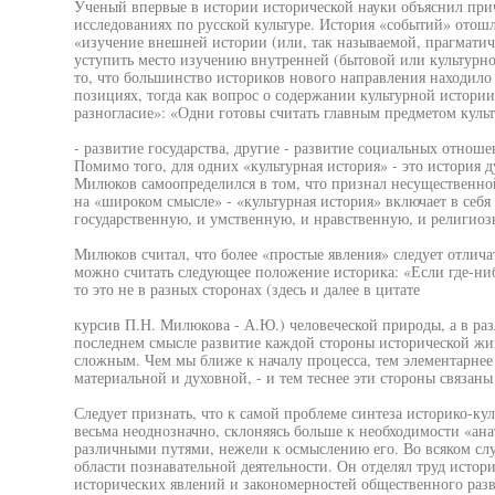
Ученый впервые в истории исторической науки объяснил при
исследованиях по русской культуре. История «событий» отошл
«изучение внешней истории (или, так называемой, прагматич
уступить место изучению внутренней (бытовой или культурн
то, что большинство историков нового направления находило
позициях, тогда как вопрос о содержании культурной истори
разногласие»: «Одни готовы считать главным предметом куль
- развитие государства, другие - развитие социальных отноше
Помимо того, для одних «культурная история» - это история д
Милюков самоопределился в том, что признал несущественной
на «широком смысле» - «культурная история» включает в себя
государственную, и умственную, и нравственную, и религиоз
Милюков считал, что более «простые явления» следует отлич
можно считать следующее положение историка: «Если где-ниб
то это не в разных сторонах (здесь и далее в цитате
курсив П.Н. Милюкова - А.Ю.) человеческой природы, а в раз
последнем смысле развитие каждой стороны исторической жиз
сложным. Чем мы ближе к началу процесса, тем элементарнее
материальной и духовной, - и тем теснее эти стороны связаны
Следует признать, что к самой проблеме синтеза историко-ку
весьма неоднозначно, склоняясь больше к необходимости «ан
различными путями, нежели к осмыслению его. Во всяком сл
области познавательной деятельности. Он отделял труд исто
исторических явлений и закономерностей общественного разви