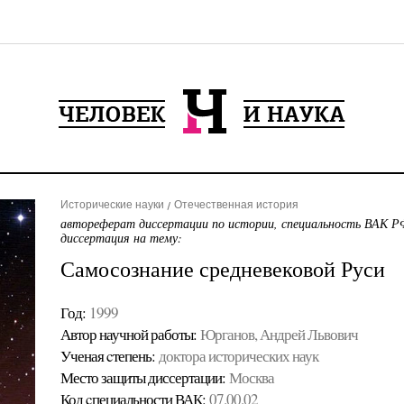
Исторические науки
Отечественная история
автореферат диссертации по истории, специальность ВАК РФ
диссертация на тему:
Самосознание средневековой Руси
Год:
1999
Автор научной работы:
Юрганов, Андрей Львович
Ученая cтепень:
доктора исторических наук
Место защиты диссертации:
Москва
Код cпециальности ВАК:
07.00.02