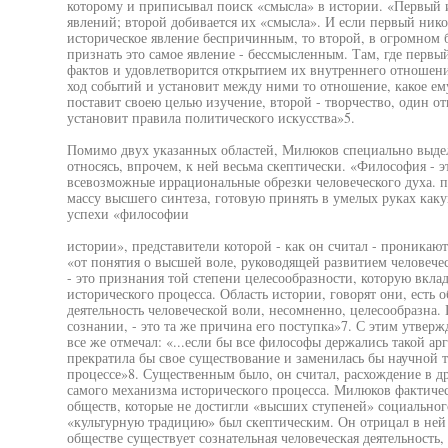
которому и приписывал поиск «смысла» в истории. «Первый 
явлений; второй добивается их «смысла». И если первый ник
историческое явление беспричинным, то второй, в огромном 
признать это самое явление - бессмысленным. Там, где перв
фактов и удовлетворится открытием их внутреннего отношения
ход событий и установит между ними то отношение, какое ем
поставит своею целью изучение, второй - творчество, один от
установит правила политического искусства»5.
Помимо двух указанных областей, Милюков специально выде
относясь, впрочем, к ней весьма скептически. «Философия - эт
всевозможные иррациональные обрезки человеческого духа. 
массу высшего синтеза, готовую принять в умелых руках как
успехи «философии
истории», представители которой - как он считал - проникаю
«от понятия о высшей воле, руководящей развитием человечеств
- это признания той степени целесообразности, которую вклад
исторического процесса. Область истории, говорят они, есть о
деятельность человеческой воли, несомненно, целесообразна.
сознании, - это та же причина его поступка»7. С этим утвер
все же отмечал: «...если бы все философы держались такой а
прекратила бы свое существование и заменилась бы научной 
процессе»8. Существенным было, он считал, расхождение в 
самого механизма исторического процесса. Милюков фактиче
обществ, которые не достигли «высших ступеней» социальног
«культурную традицию» был скептическим. Он отрицал в ней с
обществе существует сознательная человеческая деятельность,