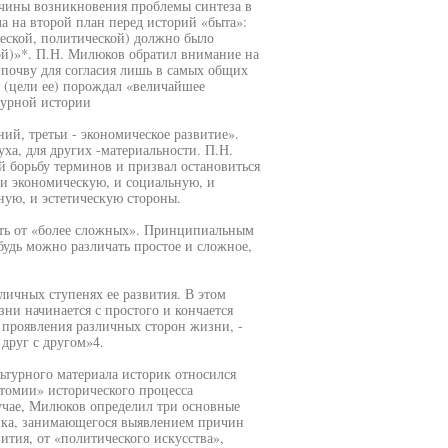
чины возникновения проблемы синтеза в
а на второй план перед историй «быта»:
еской, политической) должно было
ой)»*. П.Н. Милюков обратил внимание на
 почву для согласия лишь в самых общих
и (цели ее) порождал «величайшее
турной истории
ний, третьи - экономическое развитие».
уха, для других -материальности. П.Н.
 борьбу терминов и призвал остановиться
 и экономическую, и социальную, и
ную, и эстетическую стороны.
ать от «более сложных». Принципиальным
удь можно различать простое и сложное,
личных ступенях ее развития. В этом
ни начинается с простого и кончается
 проявления различных сторон жизни, -
 друг с другом»4.
льтурного материала историк относился
атомии» исторического процесса
учае, Милюков определил три основные
рика, занимающегося выявлением причин
тия, от «политического искусства»,