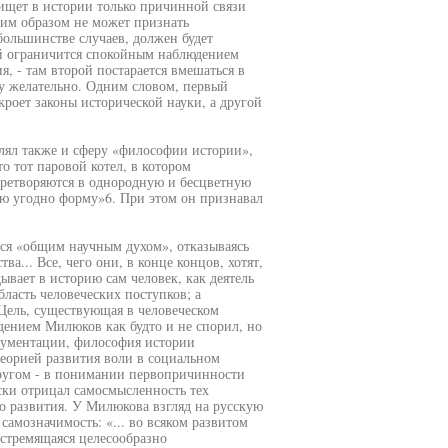
ищет в истории только причинной связи
оим образом не может признать
большинстве случаев, должен будет
ый ограничится спокойным наблюдением
, - там второй постарается вмешаться в
у желательно. Одним словом, первый
кроет законы исторической науки, а другой
лял также и сферу «философии истории»,
о тот паровой котел, в котором
претворяются в однородную и бесцветную
ую угодно форму»6. При этом он признавал
тся «общим научным духом», отказываясь
а... Все, чего они, в конце концов, хотят,
ывает в историю сам человек, как деятель
бласть человеческих поступков; а
 Цель, существующая в человеческом
ждением Милюков как будто и не спорил, но
ргументации, философия истории
теорией развития воли в социальном
другом - в понимании первопричинности
ски отрицал самосмысленность тех
о развития. У Милюкова взгляд на русскую
амозначимость: «... во всяком развитом
 стремящаяся целесообразно