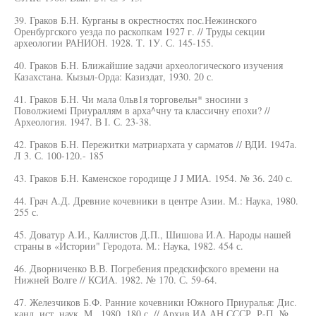
39. Граков Б.Н. Курганы в окрестностях пос.Нежинского
Оренбургского уезда по раскопкам 1927 г. // Труды секции
археологии РАНИОН. 1928. Т. 1У. С. 145-155.
40. Граков Б.Н. Ближайшие задачи археологического изучения
Казахстана. Кызыл-Орда: Казиздат, 1930. 20 с.
41. Граков Б.Н. Чи мала 0льв1я торговельн* зносини з
Поволжиемi Приураллям в арха^чну та классичну епохи? //
Археология. 1947. В I. С. 23-38.
42. Граков Б.Н. Пережитки матриархата у сарматов // ВДИ. 1947а.
Л 3. С. 100-120.- 185
43. Граков Б.Н. Каменское городище J J МИА. 1954. № 36. 240 с.
44. Грач А.Д. Древние кочевники в центре Азии. М.: Наука, 1980.
255 с.
45. Доватур А.И., Каллистов Д.П., Шишова И.А. Народы нашей
страны в «Истории" Геродота. М.: Наука, 1982. 454 с.
46. Дворниченко В.В. Погребения предскифского времени на
Нижней Волге // КСИА. 1982. № 170. С. 59-64.
47. Железчиков Б.Ф. Ранние кочевники Южного Приуралья: Дис.
канд. ист. наук. М., 1980. 180 с. // Архив ИА АН СССР, Р-П, №