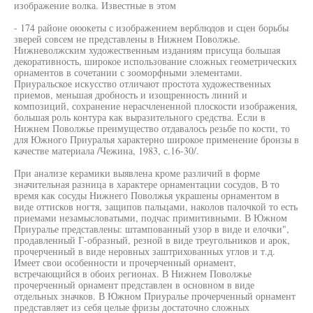
изображение волка. Известные в этом
- 174 районе оюокеты с изображением верблюдов и сцен борьбы
зверей совсем не представлены в Нижнем Поволжье.
Нижневолжским художественным изданиям присуща большая
декоративность, широкое использование сложных геометрических
орнаментов в сочетании с зооморфными элементами.
Приуральское искусство отличают простота художественных
приемов, меньшая дробность и изощренность линий и
композиций, сохранение нерасчлененной плоскости изображения,
большая роль контура как выразительного средства. Если в
Нижнем Поволжье преимущество отдавалось резьбе по кости, то
для Южного Приуралья характерно широкое применение бронзы в
качестве материала /Чежина, 1983, с.16-30/.
При анализе керамики выявлена кроме различий в форме
значительная разница в характере орнаментации сосудов, В то
время как сосуды Нижнего Поволжья украшены орнаментом в
виде оттисков ногтя, защипов пальцами, наколов палочкой то есть
приемами незамысловатыми, подчас примитивными. В Южном
Приуралье представлены: штампованный узор в виде и елочки",
продавленный Г-образный, резной в виде треугольников и арок,
прочерченный в виде неровных заштрихованных углов и т.д.
Имеет свои особенности и прочерченный орнамент,
встречающийся в обоих регионах. В Нижнем Поволжье
прочерченный орнамент представлен в основном в виде
отдельных значков. В Южном Приуралье прочерченный орнамент
представляет из себя целые фризы достаточно сложных