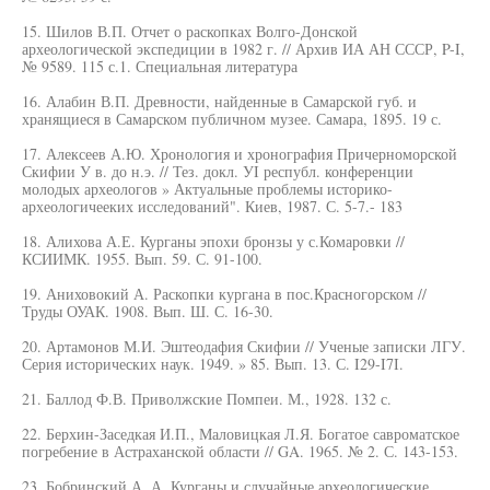
15. Шилов В.П. Отчет о раскопках Волго-Донской
археологической экспедиции в 1982 г. // Архив ИА АН СССР, P-I,
№ 9589. 115 с.1. Специальная литература
16. Алабин В.П. Древности, найденные в Самарской губ. и
хранящиеся в Самарском публичном музее. Самара, 1895. 19 с.
17. Алексеев А.Ю. Хронология и хронография Причерноморской
Скифии У в. до н.э. // Тез. докл. УI республ. конференции
молодых археологов » Актуальные проблемы историко-
археологичееких исследований". Киев, 1987. С. 5-7.- 183
18. Алихова А.Е. Курганы эпохи бронзы у с.Комаровки //
КСИИМК. 1955. Вып. 59. С. 91-100.
19. Аниховокий А. Раскопки кургана в пос.Красногорском //
Труды ОУАК. 1908. Вып. Ш. С. 16-30.
20. Артамонов М.И. Эштеодафия Скифии // Ученые записки ЛГУ.
Серия исторических наук. 1949. » 85. Вып. 13. С. I29-I7I.
21. Баллод Ф.В. Приволжские Помпеи. М., 1928. 132 с.
22. Берхин-Заседкая И.П., Маловицкая Л.Я. Богатое савроматское
погребение в Астраханской области // GA. 1965. № 2. С. 143-153.
23. Бобринский А. А. Курганы и случайные археологические