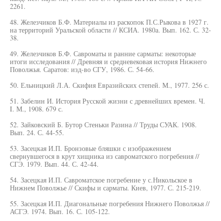
2261.
48. Железчиков Б.Ф. Материалы из раскопок П.С.Рыкова в 1927 г.
на территорий Уральской области // КСИА. 1980а. Вып. 162. С. 32-
38.
49. Железчиков Б.Ф. Савроматы и ранние сарматы: некоторые
итоги исследования // Древняя и средневековая история Нижнего
Поволжья. Саратов: изд-во СГУ, 1986. С. 54-66.
50. Ельницкий Л.А. Скифия Евразийских степей. М., 1977. 256 с.
51. Забелин И. История Русской жизни с древнейших времен. Ч.
I. М., 1908. 679 с.
52. Зайковский Б. Бутор Стеньки Разина // Труды СУАК. 1908.
Вып. 24. С. 44-55.
53. Засецкая И.П. Бронзовые бляшки с изображением
свернувшегося в крут хищника из савроматского погребения //
СГЭ. 1979. Вып. 44. С. 42-44.
54. Засецкая И.П. Савроматское погребение у с.Никольское в
Нижнем Поволжье // Скифы и сарматы. Киев, 1977. С. 215-219.
55. Засецкая И.П. Диагональные погребения Нижнего Поволжья //
АСГЭ. 1974. Вып. 16. С. 105-122.