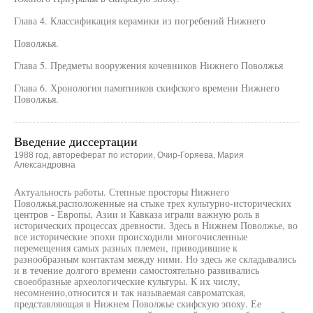
Глава 4. Классификация керамики из погребений Нижнего
Поволжья.
Глава 5. Предметы вооружения кочевников Нижнего Поволжья
Глава 6. Хронология памятников скифского времени Нижнего
Поволжья.
Введение диссертации
1988 год, автореферат по истории, Очир-Горяева, Мария
Александровна
Актуальность работы. Степные просторы Нижнего
Поволжья,расположенные на стыке трех культурно-исторических
центров - Европы, Азии и Кавказа играли важную роль в
исторических процессах древности. Здесь в Нижнем Поволжье, во
все исторические эпохи происходили многочисленные
перемещения самых разных племен, приводившие к
разнообразным контактам между ними. Но здесь же складывались
и в течение долгого времени самостоятельно развивались
своеобразные археологические культуры. К их числу,
несомненно,относится и так называемая савроматская,
представляющая в Нижнем Поволжье скифскую эпоху. Ее