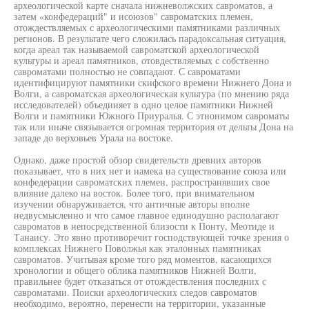
археологической карте сначала нижневолжских савроматов, а
затем «конфедераций" и исоюзов" савроматских племен,
отождествляемых с археологическими памятниками различных
регионов. В результате чего сложилась парадоксальная ситуация,
когда ареал так называемой савроматской археологической
культуры и ареал памятников, отовдествляемых с собственно
савроматами полностью не совпадают. С савроматами
идентифицируют памятники скифского времени Нижнего Дона и
Волги, а савроматская археологическая культура (по мнению ряда
исследователей) объединяет в одно целое памятники Нижней
Волги и памятники Южного Приуралья. С этнонимом савроматы
так или иначе связывается огромная территория от дельты Дона на
западе до верховьев Урала на востоке.
Однако, даже простой обзор свидетельств древних авторов
показывает, что в них нет и намека на существование союза или
конфедерации савроматских племен, распространявших свое
влияние далеко на восток. Более того, при внимательном
изучении обнаруживается, что античные авторы вполне
недвусмысленно и что самое главное единодушно располагают
савроматов в непосредственной близости к Понту, Меотиде и
Танаису. Это явно противоречит господствующей точке зрения о
комплексах Нижнего Поволжья как эталонных памятниках
савроматов. Учитывая кроме того ряд моментов, касающихся
хронологии и общего облика памятников Нижней Волги,
правильнее будет отказаться от отождествления последних с
савроматами. Поиски археологических следов савроматов
необходимо, вероятно, перенести на территории, указанные