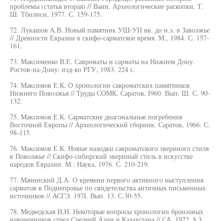
проблемы (статья вторая) // Вани. Археологические раскопки. Т.
Ш. Тбилиси, 1977. С. 159-175.
72. Лукашов А.В. Новый памятник УШ-УП вв. до н.э. в Заволжье
// Древности Евразии в скифо-сарматское время. М., 1984. С. 157-
161.
73. Максименко В.Е. Савроматы и сарматы на Нижнем Дону.
Ростов-на-Дону: изд-во РГУ, 1983. 224 с.
74. Максимов Е.К. О хронологии савроматских памятников
Нижнего Поволжья // Труды СОМК. Саратов, I960. Вып. Ш. С. 90-
132.
75. Максимов Е.К. Сарматские диагональные погребения
Восточной Европы // Археологический сборник. Саратов, 1966. С.
98-115.
76. Максимов Е.К. Новые находки савроматского звериного стиля
в Поволжье // Скифо-сибирский звериный стиль в искусстве
народов Евразии. М.: Наука, 1976. С. 210-219.
77. Мачинский Д.А. О времени первого активного выступления
сарматов в Поднепровье по свидетельства античных письменных
источников // АСГЭ. 197I. Вып. 13. С.30-55.
78. Медведская И,Н. Некоторые вопросы хронологии бронзовых
наконечников стрел Средней Азии и Казахстана // СА. 1972. $ 3.