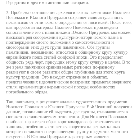
Геродотом и другими античными авторами.
2. Проблема соотношения археологических памятников Нижнего
Поволжья и Южного Приуралья сохраняет свою актуальность
независимо от этнического определения ее носителей. После того,
как проработан материал Нижнего Поволжья, произведено
сопоставление его с памятниками Южного Приуралья, мы можем
высказать ряд соображений культурно-исторического плана в
подтверждение своего положения о самостоятельности и
своеобразии этих двух групп памятников. Обе группы
памятников, несомненно, относятся к обширному кругу культур
евразийского пояса степей скифской эпохи. Это предполагает
общность ряда черт, присущих этому кругу культур в целом. В то
же время памятники сравниваемых регионов по-разному
реализуют в своем развитии общие глубинные для этого круга
культур традиции. Это находит отражение в объектах,
представляющих идеологические воззрения: предметах звериного
стиля; орнаментации керамической посуды; особенностях
погребального обряда.
Так, например, в результате анализа художественных предметов
Нижнего Поволжья и Южного Приуралья Е.Ф.Чежиной получены
данные, позволившие ей выделить две группы, отличающиеся в
сюг жетно-сталистическом отношении. Для Нижнего Поволжья
наиболее характерен образ короткомордого фантастического
хищника, особенно часто встречающегося на резных клыках,
которые составляют специфическую группу предметов местного
искусства. В Южном Приуралье характерным является