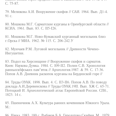
С. 75-87.
79. Мелюкова А.И. Вооружение скифов // САИ. 1964. Вып. Д1-4.
91 с.
80. Мошкова М.Г. Сарматские курганы в Оренбургской области //
КСИА. 1961. Вып. 83. С. II5-I26.
81. Мошкова М.Г. Ново-Кумакский курганный могильник близ
г.Орска // МИА. 1962. № 115. С. 206-242.У
82. Мунчаев P.M. Луговой могильник // Древности Чечено-
Ингушетии.
83. Подол на Херсонщине // Вооружение скифов и сарматов.
Киев: Наукова Думка. 1984. С. I09-II2. Полин С.В. Хронология
ранньоскбфських пам"яток // Археология.1987. & 59. С. 17-36.
Попов А.В. Дневник раскопок курганы на Бердинской горе //
84. Труды ОУАК. 1898. Вып. 4. С. II3-II6. Попов А.В. По поводу
доклада А.И.Деревенскова // Труды ОУАК.19II. Вып. ХЖ С. 65-71.
Потоцкий И. Археологический атлас Европейской России. СПб.,
1823. 14 с.
85. Пшеничнюк А.Х. Культура ранних кочевников Южного Урала.
М.:
86. Наука, 1983. 189 с. Рыбаков Б.А. Геродотова Скифия. М., 1979.