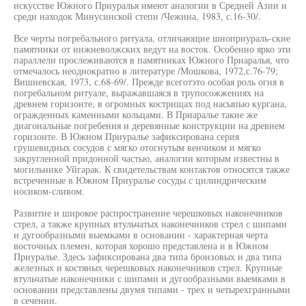
искусстве Южного Приуралья имеют аналогии в Средней Азии и
среди находок Минусинской степи /Чежина, 1983, с.16-30/.
Все черты погребального ритуала, отличающие шноприураль-ские
памятники от нижневолжских ведут на восток. Особенно ярко эти
параллели прослеживаются в памятниках Южного Приаралья, что
отмечалось неоднократно в литературе /Мошкова, 1972,с.76-79;
Вишневская, 1973, с.68-69/. Прежде всеготэто особая роль огня в
погребальном ритуале, выражавшаяся в трупосожжениях на
древнем горизонте, в огромных кострищах под насыпью кургана,
огражденных каменными кольцами. В Приаралье такие же
диагональные погребения и деревянные конструкции на древнем
горизонте. В Южном Приуралье зафиксирована серия
грушевидных сосудов с мягко отогнутым венчиком и мягко
закругленной придонной частью, аналогии которым известны в
могильнике Уйгарак. К свидетельствам контактов относятся также
встреченные в Южном Приуралье сосуды с цилиндрическим
носиком-сливом.
Развитие и широкое распространение черешковых наконечников
стрел, а также крупных втульчатых наконечников стрел с шипами
и дугообразными выемками в основании - характерная черта
восточных племен, которая хорошо представлена и в Южном
Приуралье. Здесь зафиксирована два типа бронзовых и два типа
железных и костяных черешковых наконечников стрел. Крупные
втульчатые наконечники с шипами и дугообразными выемками в
основании представлены двумя типами - трех и четырехгранными
в сечении.