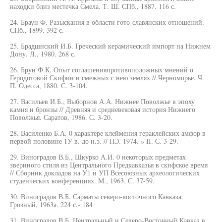
находки близ местечка Смела. Т. Ш. СПб., 1887. 116 с.
24. Браун Ф. Разыскания в области гото-славянских отношений.
СПб., 1899. 392 с.
25. Брадшнский И.Б. Греческий керамический импорт на Нижнем
Дону. Л., 1980. 268 с.
26. Брун Ф.К. Опыт соглашенияпротивоположных мнений о
Геродотовой Скифии и смежных с нею землях // Черноморье. Ч.
П. Одесса, 1880. С. 3-104.
27. Васильев И.Б., Выборнов А.А. Нижнее Поволжье в эпоху
камня и бронзы // Древняя и средневековая история Нижнего
Поволжья. Саратов, 1986. С. 3-20.
28. Василенко Б.А. 0 характере клеймения гераклейских амфор в
первой половине 1У в. до н.э. // НЭ. 1974. » II. С. 3-29.
29. Виноградов В.Б., Шкурко А.И. 0 некоторых предметах
звериного стиля из Центрального Предкавказья в скифское время
// Сборник докладов на У1 и УП Всесоюзных археологических
студенческих конференциях. М., 1963. С. 37-59.
30. Виноградов В.Б. Сарматы северо-восточного Кавказа.
Грозный, 1963а. 224 с.- 184
31. Виноградов В.Б. Центральный и Северо-Восточный Кавказ в