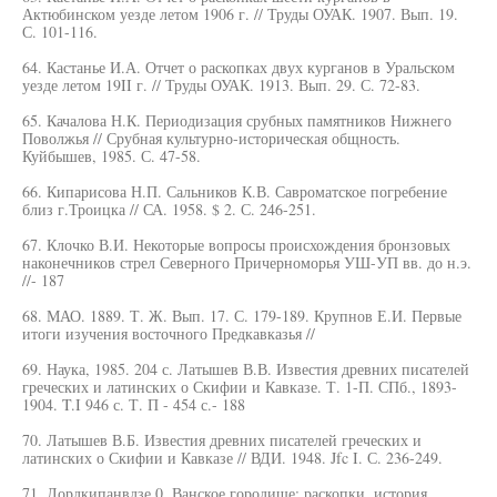
Актюбинском уезде летом 1906 г. // Труды ОУАК. 1907. Вып. 19.
С. 101-116.
64. Кастанье И.А. Отчет о раскопках двух курганов в Уральском
уезде летом 19II г. // Труды ОУАК. 1913. Вып. 29. С. 72-83.
65. Качалова Н.К. Периодизация срубных памятников Нижнего
Поволжья // Срубная культурно-историческая общность.
Куйбышев, 1985. С. 47-58.
66. Кипарисова Н.П. Сальников К.В. Савроматское погребение
близ г.Троицка // СА. 1958. $ 2. С. 246-251.
67. Клочко В.И. Некоторые вопросы происхождения бронзовых
наконечников стрел Северного Причерноморья УШ-УП вв. до н.э.
//- 187
68. МАО. 1889. Т. Ж. Вып. 17. С. 179-189. Крупнов Е.И. Первые
итоги изучения восточного Предкавказья //
69. Наука, 1985. 204 с. Латышев В.В. Известия древних писателей
греческих и латинских о Скифии и Кавказе. Т. 1-П. СПб., 1893-
1904. T.I 946 с. Т. П - 454 с.- 188
70. Латышев В.Б. Известия древних писателей греческих и
латинских о Скифии и Кавказе // ВДИ. 1948. Jfc I. С. 236-249.
71. Лордкипанвдзе 0. Ванское городище: раскопки, история,