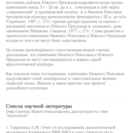
восточных районах Южного Приуралья выделяется целая группа
памятников конца У1 - Ш вв. до н.э., сочетающая в себе черты
«савроматской" и прохоровской культур. А в Нижнем Поволжье
прохоровская культура археологически фиксируется с Ш в. до нАэ.
/Скрипкин, 1987, с. 231/, причем распространение ее связано с
миграцией населения из Южного Приуралья и, возможно, даже
завоеванием /Мошкова, Смирнов, 1977, с.271/. Схема развития и
хронология памятников Нижнего Поволжья и Южного Приуралья
исходя из этого не могут быть сопоставлены.
На основе произведенного сопоставления можно считать
доказанным, что памятники Нижнего Поволжья и Южного
Приуралья не могут рассматриваться в рамках одной
археологической культуры.
Как показало наше исследование, памятники Нижнего Поволжья
представляют собой своеобразное и самостоятельное явление
скифской эпохи. Именно в таком качестве они требуют
дальнейшего изучения.
Список научной литературы
Очир-Горяева, Мария Александровна, диссертация по теме
"Археология"
1. Гаврилина Л.М. Отчет об исследованиях археологической
экспедиции Калмыцкого НИИ ИФЭ в зоне строительства I-