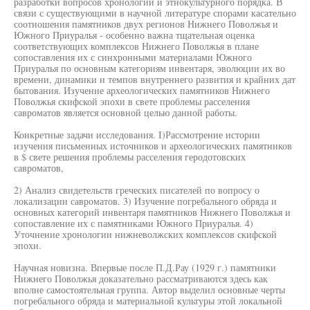
разработки вопросов хронологии и этнокультурного порядка. В
связи с существующими в научной литературе спорами касательно
соотношения памятников двух регионов Нижнего Поволжья и
Южного Приуралья - особенно важна тщательная оценка
соответствующих комплексов Нижнего Поволжья в плане
сопоставления их с синхронными материалами Южного
Приуралья по основным категориям инвентаря, эволюции их во
времени, динамики и темпов внутреннего развития и крайних дат
бытования. Изучение археологических памятников Нижнего
Поволжья скифской эпохи в свете проблемы расселения
савроматов является основной целью данной работы.
Конкретные задачи исследования. I)Рассмотрение истории
изучения письменных источников и археологических памятников
в $ свете решения проблемы расселения геродотовских
савроматов,
2) Анализ свидетельств греческих писателей по вопросу о
локализации савроматов. 3) Изучение погребального обряда и
основных категорий инвентаря памятников Нижнего Поволжья и
сопоставление их с памятниками Южного Приуралья. 4)
Уточнение хронологии нижневолжских комплексов скифской
эпохи.
Научная новизна. Впервые после П.Д.Рау (1929 г.) памятники
Нижнего Поволжья доказательно рассматриваются здесь как
вполне самостоятельная группа. Автор выделил основные черты
погребального обряда и материальной культуры этой локальной