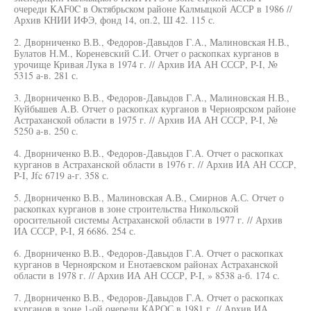
очереди KAF0C в Октябрьском районе Калмыцкой АССР в 1986 //
Архив КНИИ ИФЭ, фонд 14, оп.2, Ш 42. 115 с.
2. Дворниченко В.В., Федоров-Давыдов Г.А., Малиновская Н.В.,
Булатов Н.М., Кореневский С.И. Отчет о раскопках курганов в
урочище Кривая Лука в 1974 г. // Архив ИА АН СССР, P-I, №
5315 а-в. 281 с.
3. Дворниченко В.В., Федоров-Давыдов Г.А., Малиновская Н.В.,
Куйбышев А.В. Отчет о раскопках курганов в Черноярском районе
Астраханской области в 1975 г. // Архив ИА АН СССР, P-I, №
5250 а-в. 250 с.
4. Дворниченко В.В., Федоров-Давыдов Г.А. Отчет о раскопках
курганов в Астраханской области в 1976 г. // Архив ИА АН СССР,
P-I, Jfc 6719 а-г. 358 с.
5. Дворниченко В.В., Малиновская А.В., Смирнов А.С. Отчет о
раскопках курганов в зоне строительства Никольской
оросительной системы Астраханской области в 1977 г. // Архив
ИА СССР, P-I, Я 6686. 254 с.
6. Дворниченко В.В., Федоров-Давыдов Г.А. Отчет о раскопках
курганов в Черноярском и Енотаевском районах Астраханской
области в 1978 г. // Архив ИА АН СССР, P-I, » 8538 а-б. 174 с.
7. Дворниченко В.В., Федоров-Давыдов Г.А. Отчет о раскопках
курганов в зоне 1-ой очереди КАРОС в 1981 г. // Архив ИА