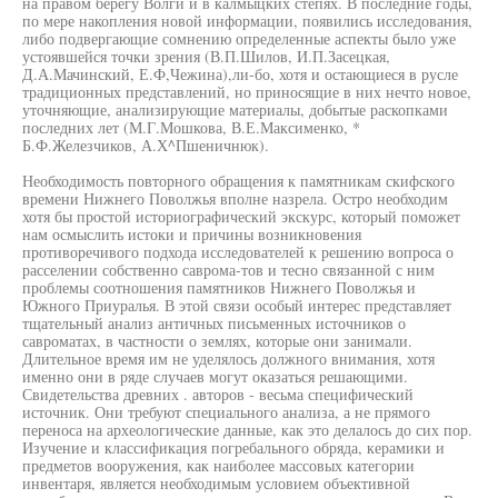
на правом берегу Волги и в калмыцких степях. В последние годы,
по мере накопления новой информации, появились исследования,
либо подвергающие сомнению определенные аспекты было уже
устоявшейся точки зрения (В.П.Шилов, И.П.Засецкая,
Д.А.Мачинский, Е.Ф,Чежина),ли-бо, хотя и остающиеся в русле
традиционных представлений, но приносящие в них нечто новое,
уточняющие, анализирующие материалы, добытые раскопками
последних лет (М.Г.Мошкова, В.Е.Максименко, *
Б.Ф.Железчиков, А.Х^Пшеничнюк).
Необходимость повторного обращения к памятникам скифского
времени Нижнего Поволжья вполне назрела. Остро необходим
хотя бы простой историографический экскурс, который поможет
нам осмыслить истоки и причины возникновения
противоречивого подхода исследователей к решению вопроса о
расселении собственно саврома-тов и тесно связанной с ним
проблемы соотношения памятников Нижнего Поволжья и
Южного Приуралья. В этой связи особый интерес представляет
тщательный анализ античных письменных источников о
савроматах, в частности о землях, которые они занимали.
Длительное время им не уделялось должного внимания, хотя
именно они в ряде случаев могут оказаться решающими.
Свидетельства древних . авторов - весьма специфический
источник. Они требуют специального анализа, а не прямого
переноса на археологические данные, как это делалось до сих пор.
Изучение и классификация погребального обряда, керамики и
предметов вооружения, как наиболее массовых категории
инвентаря, является необходимым условием объективной