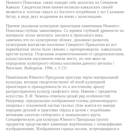
Нижнего Поволжья, также находят себе аналогии на Северном
Кавказе. Свидетельством нижне-волжско-кавказских связей
являются и золотые серьги из богатого погребения у хут.Сазонкин
бугор, в виде двух всадников на конях с колесницами.
Причем указанная культурная ориентация памятников Нижнего
Поволжья глубоко закономерна. Со времен глубокой древности на
материале эпохи мезолита, неолита и бронзового века
замечено,что по культурному облику, динамике развития,
культурным контактам население Северного Прикаспия во все
первобытные эпохи было связано с причерноморско -кавказским
кругом культур. Отдельные взаимоотношения со среднеазиатским,
казахстанским населением имели место, но они явно не
определяли культурного облика населения данного региона /
Васильев, Выборнов, 1986, с.3-21/.
Памятникам Южного Приуралья присущи черты материальной
культуры, которые свидетельствуют об иной культурной
ориентации и принадлежности их к восточному ареалу
распространения культур скифского типа. Начнем с предметов
искусства. Е.Ф. Чежина отмечала целый ряд особенностей.
Например, приуральские изображения головы длинномордого
хищника с оскаленной пастью (волка) сбли жается по манере
передачи деталей и трактовке образа в целом с подобными
мотивами азиатско-сибирского и ананьинского крута.
Специфическую для культуры Южного Приуралья группу
предметов представляют каменные жертвенники с зооморфными
изображениями. Изображения горных козлов, встречающиеся в