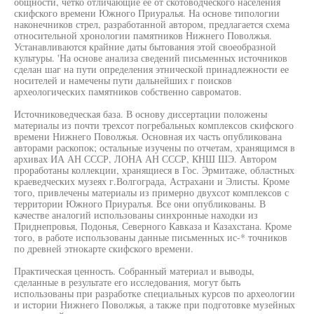
общности, четко отличающие ее от скотоводческого населения
скифского времени Южного Приуралья. На основе типологии
наконечников стрел, разработанной автором, предлагается схема
относительной хронологии памятников Нижнего Поволжья.
Устанавливаются крайние даты бытования этой своеобразной
культуры. 'На основе анализа сведений письменных источников
сделан шаг на пути определения этнической принадлежности ее
носителей и намечены пути дальнейших г поисков
археологических памятников собственно савроматов.
Источниковедческая база. В основу диссертации положены
материалы из почти трехсот погребальных комплексов скифского
времени Нижнего Поволжья. Основная их часть опубликована
авторами раскопок; остальные изучены по отчетам, хранящимся в
архивах ИА АН СССР, ЛОНА АН СССР, КНШ ШЭ. Автором
проработаны коллекции, хранящиеся в Гос. Эрмитаже, областных
краеведческих музеях г.Волгограда, Астрахани и Элисты. Кроме
того, привлечены материалы из примерно двухсот комплексов с
территории Южного Приуралъя. Все они опубликованы. В
качестве аналогий использованы синхронные находки из
Приднепровья, Подонья, Северного Кавказа и Казахстана. Кроме
того, в работе использованы данные письменных ис-* точников
по древней этнокарте скифского времени.
Практическая ценность. Собранный материал и выводы,
сделанные в результате его исследования, могут быть
использованы при разработке специальных курсов по археологии
и истории Нижнего Поволжья, а также при подготовке музейных