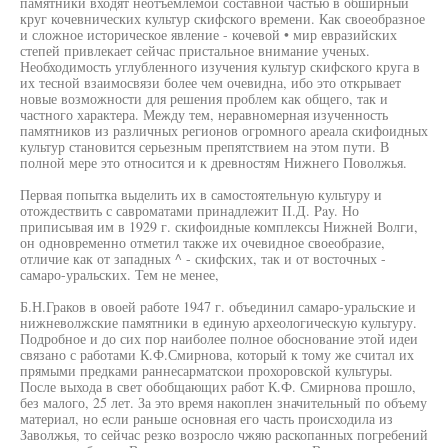
памятники входят неотъемлемой составной частью в обширный
круг кочевнических культур скифского времени. Как своеобразное
и сложное историческое явление - кочевой • мир евразийских
степей привлекает сейчас пристальное внимание ученых.
Необходимость углубленного изучения культур скифского круга в
их тесной взаимосвязи более чем очевидна, ибо это открывает
новые возможности для решения проблем как общего, так и
частного характера. Между тем, неравномерная изученность
памятников из различных регионов огромного ареала скифоидных
культур становится серьезным препятствием на этом пути. В
полной мере это относится и к древностям Нижнего Поволжья.
Первая попытка выделить их в самостоятельную культуру и
отождествить с савроматами принадлежит II.Д. Pay. Но
приписывая им в 1929 г. скифоидные комплексы Нижней Волги,
он одновременно отметил также их очевидное своеобразие,
отличие как от западных ^ - скифских, так и от восточных -
самаро-уральских. Тем не менее,
Б.Н.Граков в овоей работе 1947 г. объединил самаро-уральские и
нижневолжские памятники в единую археологическую культуру.
Подробное и до сих пор наиболее полное обоснование этой идеи
связано с работами К.Ф.Смирнова, который к тому же считал их
прямыми предками раннесарматскои прохоровской культуры.
После выхода в свет обобщающих работ К.Ф. Смирнова прошло,
без малого, 25 лет. За это время накоплен значительный по объему
материал, но если раньше основная его часть происходила из
Заволжья, то сейчас резко возросло чжяю раскопанных погребений