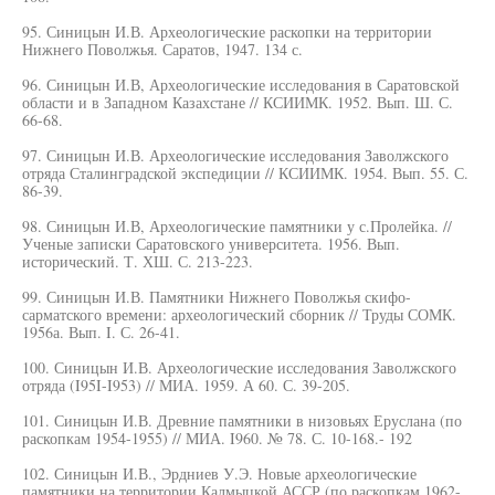
95. Синицын И.В. Археологические раскопки на территории
Нижнего Поволжья. Саратов, 1947. 134 с.
96. Синицын И.В, Археологические исследования в Саратовской
области и в Западном Казахстане // КСИИМК. 1952. Вып. Ш. С.
66-68.
97. Синицын И.В. Археологические исследования Заволжского
отряда Сталинградской экспедиции // КСИИМК. 1954. Вып. 55. С.
86-39.
98. Синицын И.В, Археологические памятники у с.Пролейка. //
Ученые записки Саратовского университета. 1956. Вып.
исторический. Т. ХШ. С. 213-223.
99. Синицын И.В. Памятники Нижнего Поволжья скифо-
сарматского времени: археологический сборник // Труды СОМК.
1956а. Вып. I. С. 26-41.
100. Синицын И.В. Археологические исследования Заволжского
отряда (I95I-I953) // МИА. 1959. А 60. С. 39-205.
101. Синицын И.В. Древние памятники в низовьях Еруслана (по
раскопкам 1954-1955) // МИА. I960. № 78. С. 10-168.- 192
102. Синицын И.В., Эрдниев У.Э. Новые археологические
памятники на территории Калмыцкой АССР (по раскопкам 1962-