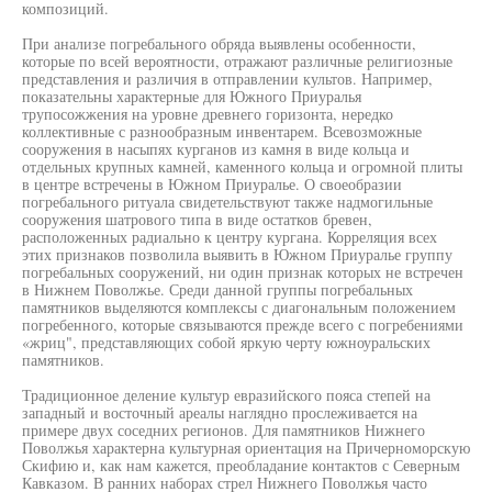
композиций.
При анализе погребального обряда выявлены особенности,
которые по всей вероятности, отражают различные религиозные
представления и различия в отправлении культов. Например,
показательны характерные для Южного Приуралья
трупосожжения на уровне древнего горизонта, нередко
коллективные с разнообразным инвентарем. Всевозможные
сооружения в насыпях курганов из камня в виде кольца и
отдельных крупных камней, каменного кольца и огромной плиты
в центре встречены в Южном Приуралье. О своеобразии
погребального ритуала свидетельствуют также надмогильные
сооружения шатрового типа в виде остатков бревен,
расположенных радиально к центру кургана. Корреляция всех
этих признаков позволила выявить в Южном Приуралье группу
погребальных сооружений, ни один признак которых не встречен
в Нижнем Поволжье. Среди данной группы погребальных
памятников выделяются комплексы с диагональным положением
погребенного, которые связываются прежде всего с погребениями
«жриц", представляющих собой яркую черту южноуральских
памятников.
Традиционное деление культур евразийского пояса степей на
западный и восточный ареалы наглядно прослеживается на
примере двух соседних регионов. Для памятников Нижнего
Поволжья характерна культурная ориентация на Причерноморскую
Скифию и, как нам кажется, преобладание контактов с Северным
Кавказом. В ранних наборах стрел Нижнего Поволжья часто