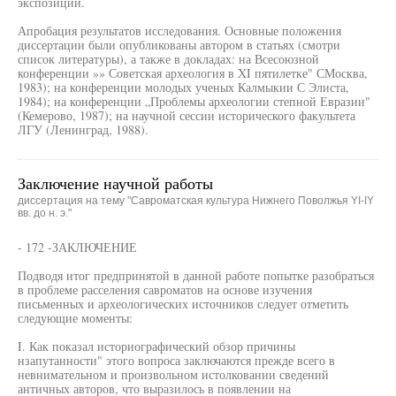
экспозиций.
Апробация результатов исследования. Основные положения
диссертации были опубликованы автором в статьях (смотри
список литературы), а также в докладах: на Всесоюзной
конференции »» Советская археология в XI пятилетке" СМосква,
1983); на конференции молодых ученых Калмыкии С Элиста,
1984); на конференции „Проблемы археологии степной Евразии"
(Кемерово, 1987); на научной сессии исторического факультета
ЛГУ (Ленинград, 1988).
Заключение научной работы
диссертация на тему "Савроматская культура Нижнего Поволжья YI-IY
вв. до н. э."
- 172 -ЗАКЛЮЧЕНИЕ
Подводя итог предпринятой в данной работе попытке разобраться
в проблеме расселения савроматов на основе изучения
письменных и археологических источников следует отметить
следующие моменты:
I. Как показал историографический обзор причины
нзапутанности" этого вопроса заключаются прежде всего в
невнимательном и произвольном истолковании сведений
античных авторов, что выразилось в появлении на