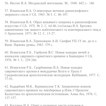
56. Иессен И.А. Моздокский могильник. М., 1940. 442 с.- 186
57. Ильинская В.А. О некоторых мотивах раннескифского
звериного стиля // СА. 1965. № I. С. 86-107.
58. Ильинская В.А. Образ кошачьего хищника в раннескифском
искусстве // СА. 197I. № 2. С. 64-86.1лл1нська В.А. Брозов±
наконечники так званого жаботинського та новочеркаського тищ.в
// Археолопя. 1973. № 12. С. 13-27.
59. Ильинская В.А.,Тереножкин А.И. Скифия УП-1У вв. до н.э.
Киев: Наукова думка, 1983. 379 с.
60. Исмагилов Р.Б., Горбунов B.C. Новые находки мечей и
кинжалов савромато-сарматского времени в Башкирии // СА.
1976. № 3. С. 229-246.
61. Исмагилов Р.Б., Скарбовенко В.А. Новые находки
савроматского оружия в междуречье Волги и Урала //
Средневолжская археологическая экспедиция. Куйбышев, 1977. С.
77-91.
62. Кадырбаев М.К., Курманкулов Т.К. Захоронение воинов
савроматского времени на левобережье р.Илек // Прошлое
Казахстана по археологическим источникам. Алма-Ата, 1976. С.
137-157.
63. Кастанье И.А. Отчет о раскопках шести курганов в