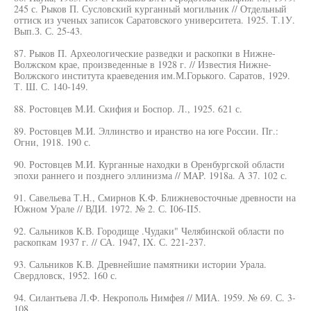
245 с. Рыков П. Сусловский курганный могильник // Отдельный
оттиск из ученых записок Саратовского университета. 1925. Т.1У.
Вып.З. С. 25-43.
87. Рыков П. Археологические разведки и раскопки в Нижне-
Волжском крае, произведенные в 1928 г. // Известия Нижне-
Волжского института краеведения им.М.Горького. Саратов, 1929.
Т. Ш. С. 140-149.
88. Ростовцев М.И. Скифия и Боспор. Л., 1925. 621 с.
89. Ростовцев М.И. Эллинство и иранство на юге России. Пг.:
Огни, 1918. 190 с.
90. Ростовцев М.И. Курганные находки в Оренбургской области
эпохи раннего и позднего эллинизма // MAP. 1918а. А 37. 102 с.
91. Савельева Т.Н., Смирнов К.Ф. Ближневосточные древности на
Южном Урале // ВДИ. 1972. № 2. С. I06-II5.
92. Сальников К.В. Городище .Чудаки" Челябинской области по
раскопкам 1937 г. // СА. 1947, IX. С. 221-237.
93. Сальников К.В. Древнейшие памятники истории Урала.
Свердловск, 1952. 160 с.
94. Силантьева Л.Ф. Некрополь Нимфея // МИА. 1959. № 69. С. 3-
108.