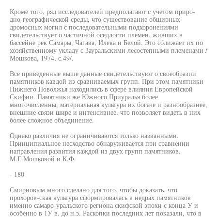
Кроме того, ряд исследователей предполагают с учетом приро-
дно-географической среды, что существование обширных
дромосных могил с последовательными подхоронениями
свидетельствует о частичной оседлости племен, живших в
бассейне рек Самары, Чагава, Илека и Белой. Это сближает их по
хозяйственному укладу с Зауральскими лесостепными племенами /
Мошкова, 1974, с.49/.
Все приведенные выше данные свидетельствуют о своеобразии
памятников кавдой из сравниваемых групп. При этом памятники
Нижнего Поволжья находились в сфере влияния Европейской
Скифии. Памятники же Южного Приуралья более
многочисленны, материальная культура их богаче и разнообразнее,
внешние связи шире и интенсивнее, что позволяет видеть в них
более сложное объединение.
Однако различия не ограничиваются только названными.
Принципиальное несходство обнаруживается при сравнении
направления развития каждой из двух групп памятников.
М.Г.Мошковой и К.Ф.
- 180
Смирновым много сделано для того, чтобы доказать, что
прохоров-ская культура сформировалась в недрах памятников
именно самаро-уральского региона скифской эпохи с конца У и
особенно в 1У в. до н.э. Раскопки последних лет показали, что в