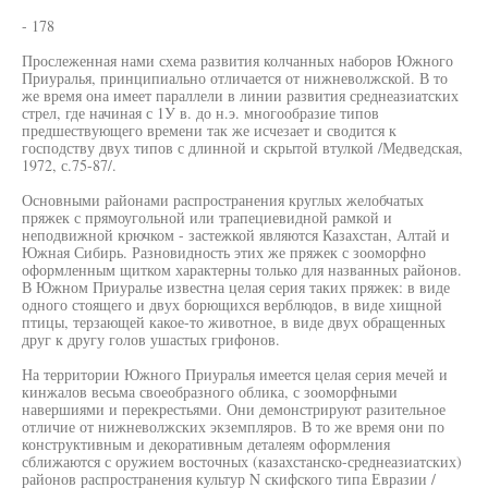
- 178
Прослеженная нами схема развития колчанных наборов Южного
Приуралья, принципиально отличается от нижневолжской. В то
же время она имеет параллели в линии развития среднеазиатских
стрел, где начиная с 1У в. до н.э. многообразие типов
предшествующего времени так же исчезает и сводится к
господству двух типов с длинной и скрытой втулкой /Медведская,
1972, с.75-87/.
Основными районами распространения круглых желобчатых
пряжек с прямоугольной или трапециевидной рамкой и
неподвижной крючком - застежкой являются Казахстан, Алтай и
Южная Сибирь. Разновидность этих же пряжек с зооморфно
оформленным щитком характерны только для названных районов.
В Южном Приуралье известна целая серия таких пряжек: в виде
одного стоящего и двух борющихся верблюдов, в виде хищной
птицы, терзающей какое-то животное, в виде двух обращенных
друг к другу голов ушастых грифонов.
На территории Южного Приуралья имеется целая серия мечей и
кинжалов весьма своеобразного облика, с зооморфными
навершиями и перекрестьями. Они демонстрируют разительное
отличие от нижневолжских экземпляров. В то же время они по
конструктивным и декоративным деталеям оформления
сближаются с оружием восточных (казахстанско-среднеазиатских)
районов распространения культур N скифского типа Евразии /