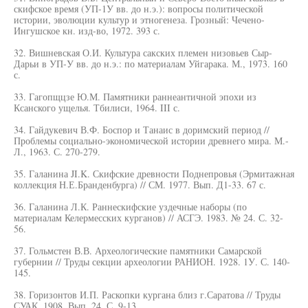
скифское время (УП-1У вв. до н.э.): вопросы политической
истории, эволюции культур и этногенеза. Грозный: Чечено-
Ингушское кн. изд-во, 1972. 393 с.
32. Вишневская О.И. Культура сакских племен низовьев Сыр-
Дарьи в УП-У вв. до н.э.: по материалам Уйгарака. М., 1973. 160
с.
33. Гагопщцзе Ю.М. Памятники раннеантичной эпохи из
Ксанского ущелья. Тбилиси, 1964. III с.
34. Гайдукевич В.Ф. Боспор и Танаис в доримский период //
Проблемы социально-экономической истории древнего мира. М.-
Л., 1963. С. 270-279.
35. Галанина JI.K. Скифские древности Поднепровья (Эрмитажная
коллекция Н.Е.Бранденбурга) // СМ. 1977. Вып. Д1-33. 67 с.
36. Галанина Л.К. Раннескифские уздечные наборы (по
материалам Келермесских курганов) // АСГЭ. 1983. № 24. С. 32-
56.
37. Гольмстен В.В. Археологические памятники Самарской
губернии // Труды секции археологии РАНИОН. 1928. 1У. С. 140-
145.
38. Горизонтов И.П. Раскопки кургана близ г.Саратова // Труды
СУАК. 1908. Вып. 24. С. 9-13.