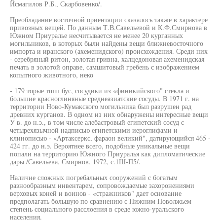
Йсмагилов Р.Б., Скарбовенко/.
Преобладание восточной ориентации сказалось также в характере
привозных вещей. По данным Т.В.Савельевой и К.Ф.Смирнова в
Южном Приуралье несчитывается не менее 20 курганных
могильников, в которых были найдены вещи ближневосточного
импорта и иранского (ахеменидского) происхождения. Среди них
- серебряный ритон, золотая гривна, халцедоновая ахеменидская
печать в золотой оправе, самшитовый гребень с изображением
копытного животного, неко
- 179 торые тшш бус, сосудики из «финикийского" стекла и
большие красноглиняные среднеазиатские сосуды. В 1971 г. на
территории Ново-Кумакского могильника был разрушен рад
древних курганов. В одном из них обнаружены интересные вещи
У в. до н.э., в том числе алебастровый египетский сосуд с
четырехязычной надписью египетскими иероглифами и
клинописью - «Артаксеркс, фараон великий", датирующийся 465 -
424 гг. до н.э. Вероятнее всего, подобные уникальные вещи
попали на территорию Южного Приуралья как дипломатические
дары /Савельева, Смирнов, 1972, с.1Ш-П5/.
Наличие сложных погребальных сооружений с богатым
разнообразным инвентарем, сопровождаемые захоронениями
верховых коней и воинов - «стражников" дает основание
предполагать большую по сравнению с Нижним Поволжьем
степень социального расслоения в среде южно-уральского
населения.