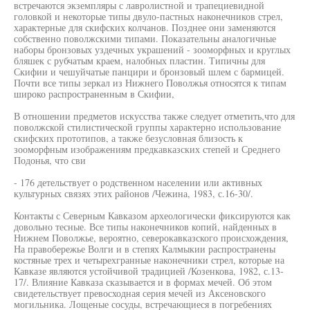
встречаются экземпляры с лавролистной и трапециевидной
головкой и некоторые типы двуло-пастных наконечников стрел,
характерные для скифских колчанов. Позднее они заменяются
собственно поволжскими типами. Показательны аналогичные
наборы бронзовых уздечных украшений - зооморфных и круглых
бляшек с рубчатым краем, налобных пластин. Типичны для
Скифии и чешуйчатые панцири и бронзовый шлем с бармицей.
Почти все типы зеркал из Нижнего Поволжья относятся к типам
широко распространенным в Скифии,
В отношении предметов искусства также следует отметить,что для
поволжской стилистической группы характерно использование
скифских прототипов, а также безусловная близость к
зооморфным изображениям предкавказских степей и Среднего
Подонья, что сви
- 176 детельствует о родственном населении или активных
культурных связях этих районов /Чежина, 1983, с.16-30/.
Контакты с Северным Кавказом археологически фиксируются как
довольно тесные. Все типы наконечников копий, найденных в
Нижнем Поволжье, вероятно, северокавказского происхождения,
На правобережье Волги и в степях Калмыкии распространены
костяные трех и четырехгранные наконечники стрел, которые на
Кавказе являются устойчивой традицией /Козенкова, 1982, с.13-
17/. Влияние Кавказа сказывается и в формах мечей. Об этом
свидетельствует превосходная серия мечей из Аксеновского
могильника. Лощеные сосуды, встречающиеся в погребениях