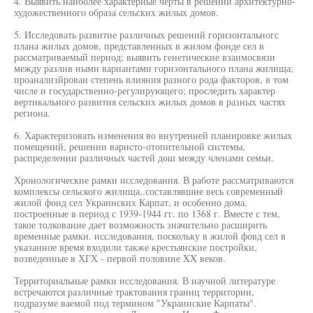
4. Выявить наиболее характерные черты в решении архитектурно-
художественного образа сельских жилых домов.
5. Исследовать развитие различных решений горизонтальногс
плана жилых домов, представленных в жилом фонде сел в
рассматриваемый период; выявить генетические взаимосвязи
между разлив ными вариантами горизонтального плана жилища;
проанализйроваи степень влияния разного рода факторов, в том
числе и государственно-регулирующего; проследить характер
вертикального развития сельских жилых домов в разных частях
региона.
6. Характеризовать изменения во внутренней планировке жилых
помещений, решении варисто-отопительной системы,
распределении различных частей дош между членами семьи.
Хронологические рамки исследования. В работе рассматриваются
комплексы сельского жилища,.составлявшие весь современный
жилой фонд сел Украинских Карпат, и особенно дома,
построенные в период с 1939-1944 гг. по 1368 г. Вместе с тем,
такое толкование дает возможность значительно расширить
временные рамки. исследования, поскольку в жилой фовд сел в
указанное время входили также крестьянские постройки,
возведенные в ХГХ - первой половине XX веков.
Территориальные рамки исследования. В научной литературе
встречаются различные трактования границ территории,
подразуме ваемой под термином "Украинские Карпаты".