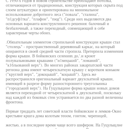
С 1950-х годов в новом строительстве преобладают потолка,
отличающиеся от традиционных, конструкция которых скрыта под
слоем штукатурки и ориентирована на минимальное
использование добротного леса ("повала", "сталина",
"п1дсуф1тка", "плафон", "пюд"). Среди них выделяются два
основных варианта конструктивного решения: балочный и
безбалочный, а также переходный, совмещающий в себе
характерные черты обоих.
.Обязательным элементом стропильной конструкции крыши стал
"столець" - пространственный деревянный каркас, на который
опираются в своей средней части стропила. Претерпела изменения
форма крыши. В бойковских селениях до,'.и кроют
полувальмовыми крышами ("н1мецький", "ломаний",
"к1бльований верх"). Во многих районах закарпатской части
региона дома имеют четырехскатную крышу с коротким коньком
("круглий верх", "докоцышй", "коцышй"). Здесь же
распространился оригинальный вариант двухскатной крыши,
имеющей в разрезе форму разностороннего треугольника
("городський верх"). На Гуцулыцине форма крыши новых домов
является переходной от четырехскатной к двухскатной, поскольку
над каждой из боковых стен устраивается по два разной величины
фронтона.
Первые тридцать лет советской власти бойковские и лемков-Окио
крестьяне кршга дома колотым теоом, гонтом, черепицей,
жестью, а в последнее время чаще всего шифером. На Гуцулыцлне