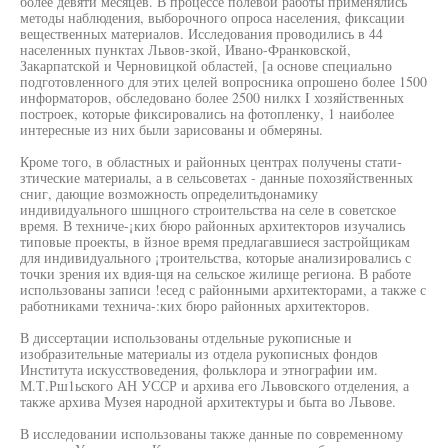
более девяти месяцев. В процессе полевой работы применялись
методы наблюдения, выборочного опроса населения, фиксации
вещественных материалов. Исследования проводились в 44
населенных пунктах Львов-зкой, Ивано-Франковской,
Закарпатской и Черновицкой областей, [а основе специально
подготовленного для этих целей вопросника опрошено более 1500
информаторов, обследовано более 2500 нилкх I хозяйственных
построек, которые фиксировались на фотопленку, 1 наиболее
интересные из них были зарисованы и обмеряны.
Кроме того, в областных и районных центрах получены стати-
зтические материалы, а в сельсоветах - данные похозяйственных
сниг, дающие возможность определитьдонамику
индивидуального шшцного строительства на селе в советское
время. В техниче-¡ких бюро районных архитекторов изучались
типовые проекты, в йзное время предлагавшиеся застройщикам
для индивидуального ¡троительства, которые анализировались с
точки зрения их вдия-щя на сельское жилище региона. В работе
использованы записи !есед с районными архитекторами, а также с
работниками технича-:ких бюро районных архитекторов.
В диссертации использованы отдельные рукописные и
изобразительные материалы из отдела рукописных фондов
Института искусствоведения, фольклора и этнографии им.
М.Т.Рш1ьского АН УССР и архива его Львовского отделения, а
также архива Музея народной архитектуры и быта во Львове.
В исследовании использованы также данные по современному