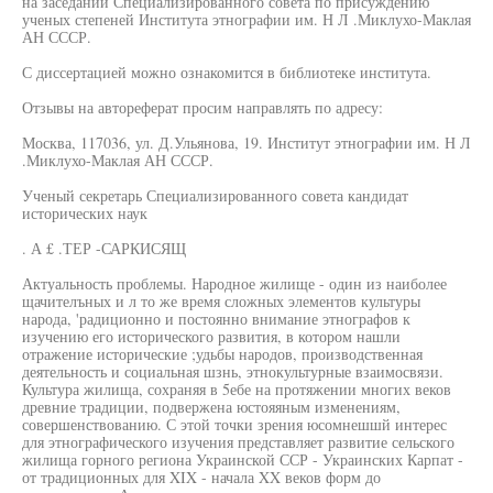
на заседании Специализированного совета по присуждению
ученых степеней Института этнографии им. Н Л .Миклухо-Маклая
АН СССР.
С диссертацией можно ознакомится в библиотеке института.
Отзывы на автореферат просим направлять по адресу:
Москва, 117036, ул. Д.Ульянова, 19. Институт этнографии им. Н Л
.Миклухо-Маклая АН СССР.
Ученый секретарь Специализированного совета кандидат
исторических наук
. А £ .ТЕР -САРКИСЯЩ
Актуальность проблемы. Народное жилище - один из наиболее
щачителъных и л то же время сложных элементов культуры
народа, 'радиционно и постоянно внимание этнографов к
изучению его исторического развития, в котором нашли
отражение исторические ;удьбы народов, производственная
деятельность и социальная шзнь, этнокультурные взаимосвязи.
Культура жилища, сохраняя в 5ебе на протяжении многих веков
древние традиции, подвержена юстояяным изменениям,
совершенствованию. С этой точки зрения юсомнешшй интерес
для этнографического изучения представляет развитие сельского
жилища горного региона Украинской ССР - Украинских Карпат -
от традиционных для XIX - начала XX веков форм до