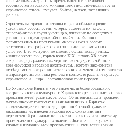
современных. Актуальным представляется также анализ
эсобенностей народного жилища трех этнографических групп
украинского этноса - гупулов, бойков, лемков, заселяющих
регион.
Строительные традиции региона в целом обладали рядом
устойчивых особенностей, которые выделяли их на фоне
этнографических групп украинцев, живущих по соседству в
равнинных и предгорных областях. Эти особенности
формировались на протяжении многих веков в особых
естественно-географических и социально-экономических
условиях. В то же время, по мнению большинства ученых,
жилища украински., горцев конца XIX - начала XX веков
сохраняло ряд архаических черт не только украинской, но и
древнерусской народной архитектуры. Поэтому закономерна
необходимость в изучении исторических изменений компонентов
и характеристик жилища региона в контексте развития культуры
украинского и - шире - восточнославянских народов.
Но Украинские Карпаты - это также часть более обширного
географического и культурного Карпатского региона, населенного
представителям! разлитых этносов. Об интенсивных в прошлом
межэтнических контактах и взаимовлияниях в Карпатах
свидетельствует то, что в традиционно-бытовой культуре
населяющих их народов наблюдается сложная картина
переплетений различных но времени появления и этническому
проиохоадению культурных явлений. Значительны и успехи
учоных в изучении этой проблематики. С этой точки зрения