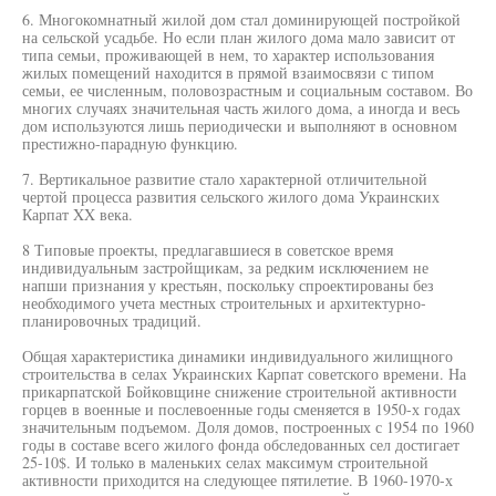
6. Многокомнатный жилой дом стал доминирующей постройкой
на сельской усадьбе. Но если план жилого дома мало зависит от
типа семьи, проживающей в нем, то характер использования
жилых помещений находится в прямой взаимосвязи с типом
семьи, ее численным, половозрастным и социальным составом. Во
многих случаях значительная часть жилого дома, а иногда и весь
дом используются лишь периодически и выполняют в основном
престижно-парадную функцию.
7. Вертикальное развитие стало характерной отличительной
чертой процесса развития сельского жилого дома Украинских
Карпат XX века.
8 Типовые проекты, предлагавшиеся в советское время
индивидуальным застройщикам, за редким исключением не
напши признания у крестьян, поскольку спроектированы без
необходимого учета местных строительных и архитектурно-
планировочных традиций.
Общая характеристика динамики индивидуального жилищного
строительства в селах Украинских Карпат советского времени. На
прикарпатской Бойковщине снижение строительной активности
горцев в военные и послевоенные годы сменяется в 1950-х годах
значительным подъемом. Доля домов, построенных с 1954 по 1960
годы в составе всего жилого фонда обследованных сел достигает
25-10$. И только в маленьких селах максимум строительной
активности приходится на следующее пятилетие. В 1960-1970-х