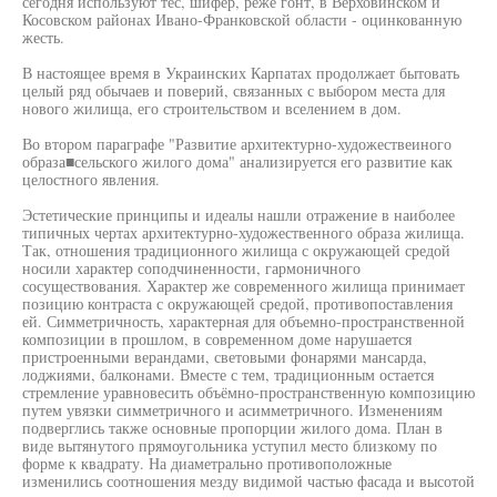
сегодня используют тес, шифер, реже гонт, в Верховинском и
Косовском районах Ивано-Франковской области - оцинкованную
жесть.
В настоящее время в Украинских Карпатах продолжает бытовать
целый ряд обычаев и поверий, связанных с выбором места для
нового жилища, его строительством и вселением в дом.
Во втором параграфе "Развитие архитектурно-художествеиного
образа■сельского жилого дома" анализируется его развитие как
целостного явления.
Эстетические принципы и идеалы нашли отражение в наиболее
типичных чертах архитектурно-художественного образа жилища.
Так, отношения традиционного жилища с окружающей средой
носили характер соподчиненности, гармоничного
сосуществования. Характер же современного жилища принимает
позицию контраста с окружающей средой, противопоставления
ей. Симметричность, характерная для объемно-пространственной
композиции в прошлом, в современном доме нарушается
пристроенными верандами, световыми фонарями мансарда,
лоджиями, балконами. Вместе с тем, традиционным остается
стремление уравновесить объёмно-пространственную композицию
путем увязки симметричного и асимметричного. Изменениям
подверглись также основные пропорции жилого дома. План в
виде вытянутого прямоугольника уступил место близкому по
форме к квадрату. На диаметрально противоположные
изменились соотношения мезду видимой частью фасада и высотой