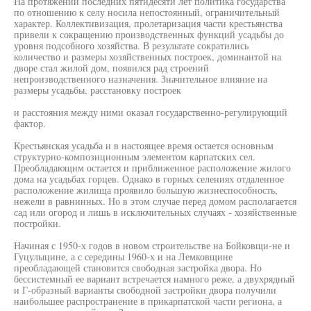
На протяжении последних пятидесяти лет политика государства
по отношению к селу носила непостоянный, ограничительный
характер. Коллективизация, пролетаризация части крестьянства
привели к сокращению производственных функций усадьбы до
уровня подсобного хозяйства. В результате сократились
количество и размеры хозяйственных построек, доминантой на
дворе стал жилой дом, появился рад строений
непроизводственного назначения. Значительное влияние на
размеры усадьбы, расстановку построек
и расстояния между ними оказал государственно-регулирующий
фактор.
Крестьянская усадьба и в настоящее время остается основным
структурно-композиционным элементом карпатских сел.
Преобладающим остается и приближенное расположение жилого
дома на усадьбах горцев. Однако в горных селениях отдаленное
расположение жилища проявило большую жизнеспособность,
нежели в равнинных. Но в этом случае перед домом располагается
сад или огород и лишь в исключительных случаях - хозяйственные
постройки.
Начиная с 1950-х годов в новом строительстве на Бойковщи-не и
Гуцулыцине, а с середины 1960-х и на Лемковщине
преобладающей становится свободная застройка двора. Но
бессистемный ее вариант встречается намного реже, а двухрядный
и Г-образный варианты свободной застройки двора получили
наибольшее распространение в прикарпатской части региона, а