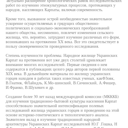
'актуально расширение хронологических рамок исследовательских
работ по изучению этнокультурных процессов, протекающих у
народов, населяющих Карпаты, включая современность.
Кроме того, вызванное острой необходимостью значительное
ускорение осуществляемых и грядущих общественно-
политических и социально-экономических преобразований
нашего общества, несомненно, повлечет изменения сельского
жилища, что, вероятно, затруднит изучение различных его форм,
возникавших на протяжении XX века. Все это свидетельствует в
пользу своевременности проведенного исследования.
Степень изученности проблемы. Народное жилище Украинских
Карпат на протяжении вот уже двух столетий цривлекает
внимание многих исследователей. Первые сведения о нем
содержатся в публикациях целого ряда авторов первой половины
XIX века. В дальнейшем материалы по жилищу украинских
горцев находим в работах таких известных ученых, какФЗовк,
В.Гнатюк, ФЛайндль, К.Мо-шинский, В.Сичинский, А.Фишер,
И.Франко, В.Шухевич и др.
Создание более 30 лет назад международной комиссии (МКККБ)
для изучения традиционно-бытовой культуры населения Карпат
способствовало значительной интенсификации полевых
исследований жилища украинских горцев и проведению на этой
основе историко-генетического и типологического анализа.
Значителен вклад в изучение традиционной народной
архитектуры Украинских Карпат исследователей Ю.Г .Гошка, Н