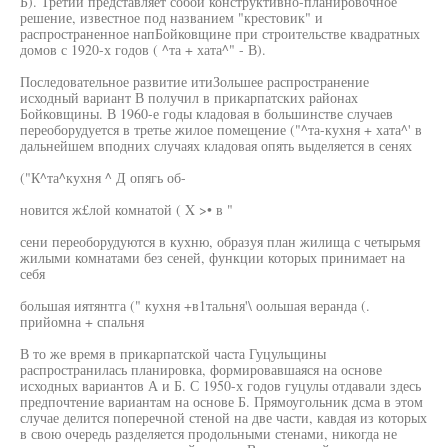
Б). Третий представляет собой конструктивно-планировочное
решение, известное под названием "крестовик" и
распространенное напБойковщине при строительстве квадратных
домов с 1920-х годов ( ^та + хата^" - В).
Последовательное развитие итиЗольшее распространение
исходный вариант В получил в прикарпатских районах
Бойковщины. В 1960-е годы кладовая в большинстве случаев
переоборудуется в третье жилое помещение ("^та-кухня + хата^' в
дальнейшем вподних случаях кладовая опять выделяется в сенях
("К^та^кухня ^ Д опягь об-
новится ж£лой комнатой ( X >• в "
сени переоборудуются в кухню, образуя план жилища с четырьмя
жилыми комнатами без сеней, функции которых принимает на
себя
большая иятянтга (" кухня +в1тальня'\ оольшая веранда (.
прийомна + спальня
В то же время в прикарпатской часта Гуцульщины
распространилась планировка, формировавшаяся на основе
исходных вариантов А и Б. С 1950-х годов гуцулы отдавали здесь
предпочтение вариантам на основе Б. Прямоугольник дсма в этом
случае делится поперечной стеной на две части, кавдая из которых
в свою очередь разделяется продольными стенами, никогда не