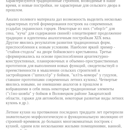
характеризуются традиционные строения, возводимые в наше
время, и новые постройки, не характерные для сельского двора в
прошлом.
Анализ полевого материала дал возможность выделить несколько
характерных путей формирования построек на современных
усадьбах украинских горцев. Некоторые из них ("обор1г" для
сена, "куча" для содержания свиней) олицетворяют продолжение
традиции и идентичны аналогичным постройкам XIX века.
Другие явились результатом развития традиционных форм,
приспособления к новым условиям. Наиболее яркий лример -
"стайня-стодола" на дворе бойковского крестьянина. Третьи
сформировались на основе приспособления архитектурно-
конструктивных, планировочных и объемно-пространственных
прототипов для выполнения новых функций, свидетельствуй о
преемственности в мышлении сельских строителей и
застройщиков ("шпихл1р" у бойков, "кл1ть-комора" у гуцулов,
ставшие прототипами современных летних кухонь). Четвертые
явились новыми, не имевшими аналогов в прошлом и
вобравшими в себя лишь некоторые традиционные элементы
("с1но-шовба" у бойков в Воловецком районе Закарпатской
области, гаражи для автомобиля, некоторые развитые виды летних
кухонь я др.).
Летние кухни на протяжении последних тридцати лет претерпели
значительную морфологическую и функциональную эволюцию от
строений-времянок до больших многокомнатных построек с
кухней, одним или несколькими жилыми помещениями, ванной,