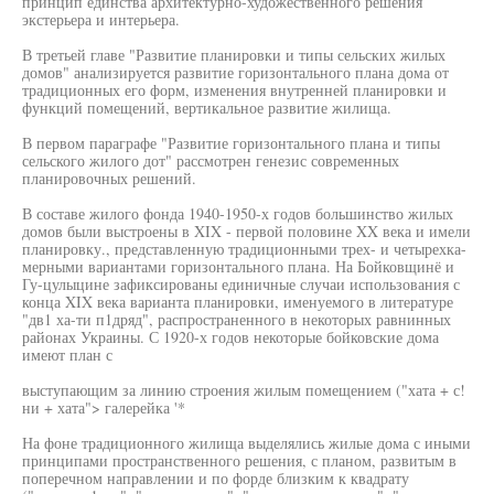
принцип единства архитектурно-художественного решения
экстерьера и интерьера.
В третьей главе "Развитие планировки и типы сельских жилых
домов" анализируется развитие горизонтального плана дома от
традиционных его форм, изменения внутренней планировки и
функций помещений, вертикальное развитие жилища.
В первом параграфе "Развитие горизонтального плана и типы
сельского жилого дот" рассмотрен генезис современных
планировочных решений.
В составе жилого фонда 1940-1950-х годов большинство жилых
домов были выстроены в XIX - первой половине XX века и имели
планировку., представленную традиционными трех- и четырехка-
мерными вариантами горизонтального плана. На Бойковщинё и
Гу-цулыцине зафиксированы единичные случаи использования с
конца XIX века варианта планировки, именуемого в литературе
"дв1 ха-ти п1дряд", распространенного в некоторых равнинных
районах Украины. С 1920-х годов некоторые бойковские дома
имеют план с
выступающим за линию строения жилым помещением ("хата + с!
ни + хата"> галерейка '*
На фоне традиционного жилища выделялись жилые дома с иными
принципами пространственного решения, с планом, развитым в
поперечном направлении и по форде близким к квадрату