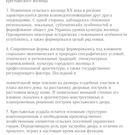
крестьянского жилища.
3. Изменения сельского жилища XX века в регионе
характеризуются двумя взаимодополняющими друг друга
тенденциями. С одчой стороны, наблюдалось сближение
региональных, локальных, субэтническйх особенностей и
форшфование общего для Украины уровня культуры жилища.
Одновременно некоторые исторически сложившиеся особенности
углублялись, а также формировался целый ряд новых.
4. Современные формы жилища формировались под влиянием
социально-экономических и природно-географических условий,
этнических и региональных традиций, этнокультурных
взаимовлияний, культуры городского жилища и
профессиональной архитектуры, а также государственно-
регулирующего фактора. Последний в
значительной мере повлиял на размеры усадебных участков и
плана жилого дома, на расстановку дворовых построек и
расстояния между ними. В значительно меньшей степени его
влияние сказалось в архитектурно-конструктивных и
планировочных решениях построек крестьянского двора.
5. Крестьянская усадьба остается основным структурно-
композиционным и необходимым производственно-
хозяйственным элементом сельских поселений украинских
горцев. Определяющую роль при застройке двора, в отличие от
прошлого, играет в настоящее время жилая функция.