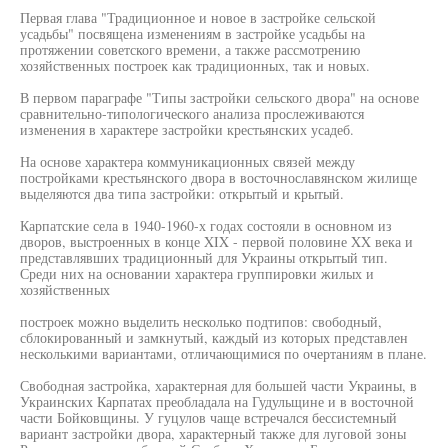
Первая глава "Традиционное и новое в застройке сельской
усадьбы" посвящена изменениям в застройке усадьбы на
протяжении советского времени, а также рассмотрению
хозяйственных построек как традиционных, так и новых.
В первом параграфе "Типы застройки сельского двора" на основе
сравнительно-типологического анализа прослеживаются
изменения в характере застройки крестьянских усадеб.
На основе характера коммуникационных связей между
постройками крестьянского двора в восточнославянском жилище
выделяются два типа застройки: открытый и крытый.
Карпатские села в 1940-1960-х годах состояли в основном из
дворов, выстроенных в конце XIX - первой половине XX века и
представлявших традиционный для Украины открытый тип.
Среди них на основании характера группировки жилых и
хозяйственных
построек можно выделить несколько подтипов: свободный,
сблокированный и замкнутый, каждый из которых представлен
несколькими вариантами, отличающимися по очертаниям в плане.
Свободная застройка, характерная для большей части Украины, в
Украинских Карпатах преобладала на Гудульщине и в восточной
части Бойковщины. У гуцулов чаще встречался бессистемный
вариант застройки двора, характерный также для луговой зоны