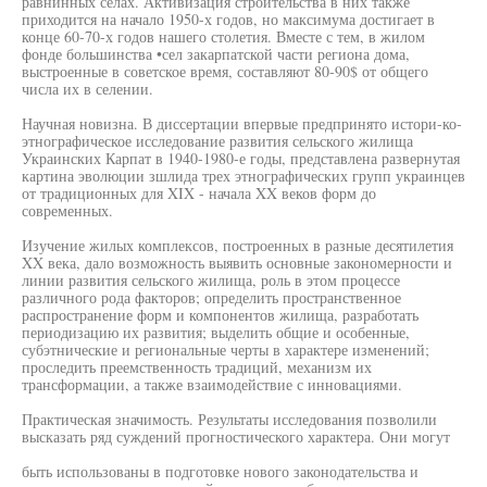
равнинных селах. Активизация строительства в них также
приходится на начало 1950-х годов, но максимума достигает в
конце 60-70-х годов нашего столетия. Вместе с тем, в жилом
фонде большинства •сел закарпатской части региона дома,
выстроенные в советское время, составляют 80-90$ от общего
числа их в селении.
Научная новизна. В диссертации впервые предпринято истори-ко-
этнографическое исследование развития сельского жилища
Украинских Карпат в 1940-1980-е годы, представлена развернутая
картина эволюции зшлида трех этнографических групп украинцев
от традиционных для XIX - начала XX веков форм до
современных.
Изучение жилых комплексов, построенных в разные десятилетия
XX века, дало возможность выявить основные закономерности и
линии развития сельского жилища, роль в этом процессе
различного рода факторов; определить пространственное
распространение форм и компонентов жилища, разработать
периодизацию их развития; выделить общие и особенные,
субэтнические и региональные черты в характере изменений;
проследить преемственность традиций, механизм их
трансформации, а также взаимодействие с инновациями.
Практическая значимость. Результаты исследования позволили
высказать ряд суждений прогностического характера. Они могут
быть использованы в подготовке нового законодательства и