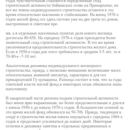
годах чувствительным становится определенный спад
строительной активности бойковских селян на Прикарпатье, но
все же темпы индивидуального строительства остаются в это
время относительно высокими и стабильными. На конец 1970-х
годов жилой фонд сел здесь состоял уже на две трети из домов,
выстроенных в советское вре-
мя, а в отдельных населенных пунктах доля нового жилища
достигала 80-85$. На середину 1970-х годов приходится более
значительный спад строительной активности. В это же время
увеличивается продолжительность строительства жилого дома.
Если в 1950-е годы для этого требовалось в среднем 3-5 лет, то в
70-80-е -7-10 лет.
Аналогичная динамика индивидуального жилищного
строительства, правда, с несколько меньшими величинами чисел
относительных значений амплитуд, характерна и для сел
прикарпатской Гу-цулыцины. Разница состоит в том, что за годы
советской власти жилой фонд в некоторых селах обновился лишь
наполовину.
В закарпатской части региона подъем строительной активности
был менее ярко выраженным, но более продолжительным и длился
с начала 1950-х до начала 1970-х годов. В большинстве селений за
это время жилой фовд обновился на 50-70$. Правда, тенденция к
спаду в строительстве жилья начала ощущаться с середины 1960-х
годов и продолжает усиливаться до наших дней. Некоторые
отличия в динамике заметны в отдельных приравнинных и