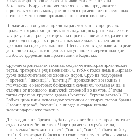
в высокогорных бойковских и лемков-ских селениях на
Закарпатье. В других же местностях региона продолжается
строительство из самана, расширяется применение современных
стеновых материалов промышленного изготовления.
В главе анализируются причины рассмотренных процессов:
продолжающаяся хищническая эксплуатация карпатских лесов и,
как результат, - рост дефицита на строительное дерево, развитие
производства других строительных материалов, ориентация
крестьян на городское жилище. Шесте с тем, в крестьянской,среде
устойчиво сохраняется ценностная установка: деревянный дом-
наиболее здоровый для проживания в Карпатах.
Срубная строительная техника, сохраняя некоторые архаические
черты, претерпела ряд изменений. С 1950-х годов дома в Карпатах
рубят исключительно из хвойных пород. Сруб из полубревен
("протеси", "шюниц1", "шгетиц1") продолжают возводить в
гуцульских и некоторых бойковских селениях, укладывая их, в
отличие от прошлого, выпуклой стороной во внутрь. З^цулы
также строят из круглого дерева ("кругляк", "кругле дерево"). На
Бойковщине чаще используют отесанные с четырех сторон бревна
("тесане дерево", "тесани"), а иногда и старые шпалы
железнодорожного полотна.
Для соединения бревен сруба на углах все большее предпочтение
отдается углам без остатка. Чаще применяется рубка утла,
называемая "ласточкин хвост" ("канюк", "каня", "н1мецышй ву-
гол"). В некоторых бойковских селах используют рубку замком с