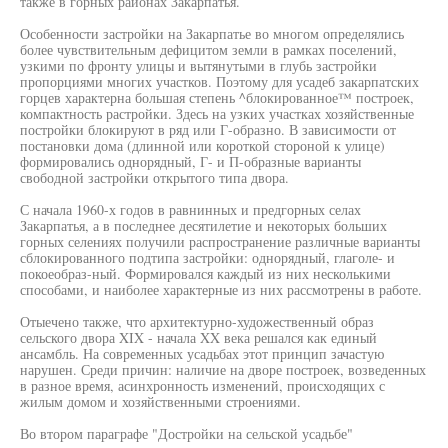
также в горных районах Закарпатья.
Особенности застройки на Закарпатье во многом определялись
более чувствительным дефицитом земли в рамках поселений,
узкими по фронту улицы и вытянутыми в глубь застройки
пропорциями многих участков. Поэтому для усадеб закарпатских
горцев характерна большая степень ^блокированное™ построек,
компактность растройки. Здесь на узких участках хозяйственные
постройки блокируют в ряд или Г-образно. В зависимости от
постановки дома (длинной или короткой стороной к улице)
формировались однорядный, Г- и П-образные варианты
свободной застройки открытого типа двора.
С начала 1960-х годов в равнинных и предгорных селах
Закарпатья, а в последнее десятилетие и некоторых больших
горных селениях получили распространение различные варианты
сблокированного подтипа застройки: однорядный, глаголе- и
покоеобраз-ный. Формировался каждый из них несколькими
способами, и наиболее характерные из них рассмотрены в работе.
Отыечено также, что архитектурно-художественный образ
сельского двора XIX - начала XX века решался как единый
ансамбль. На современных усадьбах этот принцип зачастую
нарушен. Среди причин: наличие на дворе построек, возведенных
в разное время, асинхронность изменений, происходящих с
жилым домом и хозяйственными строениями.
Во втором параграфе "Достройки на сельской усадьбе"