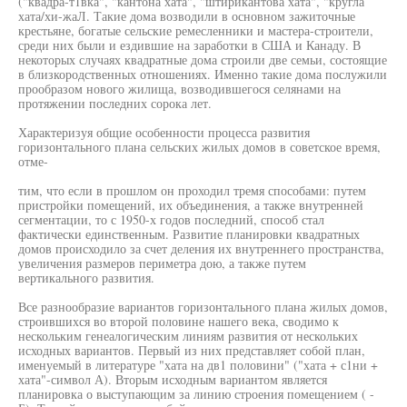
("квадра-т1вка", "кантона хата", "штирикантова хата", "кругла
хата/хи-жаЛ. Такие дома возводили в основном зажиточные
крестьяне, богатые сельские ремесленники и мастера-строители,
среди них были и ездившие на заработки в США и Канаду. В
некоторых случаях квадратные дома строили две семьи, состоящие
в близкородственных отношениях. Именно такие дома послужили
прообразом нового жилища, возводившегося селянами на
протяжении последних сорока лет.
Характеризуя общие особенности процесса развития
горизонтального плана сельских жилых домов в советское время,
отме-
тим, что если в прошлом он проходил тремя способами: путем
пристройки помещений, их объединения, а также внутренней
сегментации, то с 1950-х годов последний, способ стал
фактически единственным. Развитие планировки квадратных
домов происходило за счет деления их внутреннего пространства,
увеличения размеров периметра дою, а также путем
вертикального развития.
Все разнообразие вариантов горизонтального плана жилых домов,
строившихся во второй половине нашего века, сводимо к
нескольким генеалогическим линиям развития от нескольких
исходных вариантов. Первый из них представляет собой план,
именуемый в литературе "хата на дв1 половини" ("хата + с1ни +
хата"-символ А). Вторым исходным вариантом является
планировка о выступающим за линию строения помещением ( -