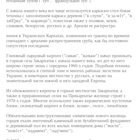
потайным зубом ("зуб", "французышй зуб").
С начала нашего века все чаще используется каркасно-стол-бовая
техника с заполнением каркаса деревом ("в слупи", "в за-м1т", "в
забГрку", "в шаранци"), известная также у поляков, чехов,
словаков, белорусов, русских и др. Ареалы ее распростра-
нения в Украинских Карпатах, изменения их границ во времени
совпадают с ареалами распространения сруба, как бы постоянно
сопутствуя последним.
Глиняный сырцовый кирпич ("саман", "вальки") начал проникать
в горные села Закарпатья с начала нашего века, но дот из него
широко строят лишь с середины 1960-х годов. Подобная техника
использовалась в степной зоне и многих районах лесостепи на
Украине, в некоторых местностях у русских, а также на
значительной части южной и юго-западной Европы.
Из обожженного кирпича в горных местностях Закарпатья, а
также в приравнинных селах на Прикарпатье жилище строят с
1970-х годов. Многие используют также керамические пустотные
блоки, силикатный кирпич и блоки, шлако-, гилсо-, пеноблоки.
Обязательными конструктивными элементами нового жилища
горцев ехали ленточный каменный или бутабетонннй фундамент
и деревянный пол во всех жилых помещения дома ("мости",
"пом1ст", "падамент", "лад1менг").