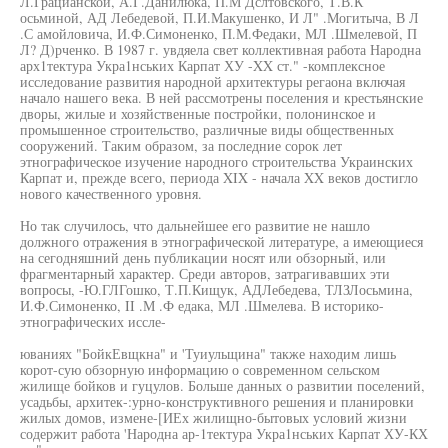
Л.Грацианской, А.Г.Данилюка, П.М Дслтовского, Т.В.К
осьминой, АД Лебедевой, П.И.Макушенко, И Л" .Могитыча, В Л
.С амойловича, И.Ф.Симоненко, П.М.Федаки, МЛ .Шмелевой, П
Л? Д)рченко. В 1987 г. увдяела свет коллективная работа Народна
арх1тектура Укра1нських Карпат ХУ -XX ст." -комплексное
исследование развития народной архитектуры регаона включая
начало нашего века. В ней рассмотрены поселения и крестьянские
дворы, жилые и хозяйственные постройки, полонинское и
промышенное строительство, различные виды общественных
сооружений. Таким образом, за последние сорок лет
этнографическое изучение народного строительства Украинских
Карпат и, прежде всего, периода XIX - начала XX веков достигло
нового качественного уровня.
Но так случилось, что дальнейшее его развитие не нашло
должного отражения в этнографической литературе, а имеющиеся
на сегодняшний день публикации носят или обзорный, или
фрагментарный характер. Среди авторов, затрагивавших эти
вопросы, -Ю.ГЛГошко, Т.П.Кищук, АДЛебедева, ТЛЗЛосьмина,
И.Ф.Симоненко, II .М .Ф едака, МЛ .Шмелева. В историко-
этнографических иссле-
юваниях "БойкЕвщкна" и 'Туиульщина" также находим лишь
корот-сую обзорную информацию о современном сельском
жилище бойков и гуцулов. Больше данных о развитии поселений,
усадьбы, архитек-:урно-конструктивного решения и планировки
жилых домов, измене-[ИЕх жилищно-бытовых условий жизни
содержит работа 'Народна ар-1тектура Укра1нських Карпат ХУ-КХ