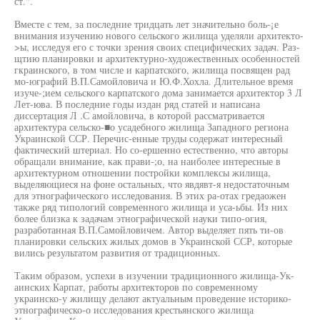
ст.".
Вместе с тем, за последние тридцать лет значительно боль-¡е
внимания изучению нового сельского жилища уделяли архитекто-
>ы, исследуя его с точки зрения своих специфических задач. Раз-
щтию планировки и архитектурно-художественных особенностей
гкраинского, в том числе и карпатского, жилища посвящен рад
мо-юграфий В.П.Самойловича и Ю.Ф.Хохла. Длительное время
изуче-;ием сельского карпатского дома занимается архитектор 3 Л
Лет-юва. В последние годы издан ряд статей и написана
диссертация Л .С амойловича, в которой рассматривается
архитектура сельско-■о усадебного жилища Западного региона
Украинской ССР. Перечис-енные труды содержат интересный
фактический штериал. Но со-ершенно естественно, что авторы
обращали внимание, как прави-;о, на наиболее интересные в
архитектурном отношении постройки комплексы жилища,
выделяющиеся на фоне остальных, что явдявт-я недостаточным
для этнографического исследования. В этих ра-отах гредаожен
также ряд типологий современного жилища и уса-ьбы. Из них
более близка к задачам этнографической науки типо-огия,
разработанная В.П.Самойловичем. Автор выделяет пять ти-ов
планировки сельских жилых домов в Украинской ССР, которые
вились результатом развития от традиционных.
Таким образом, успехи в изучении традиционного жилища-Ук-
аинских Карпат, работы архитекторов по современному
украинско-у жилищу делают актуальным проведение историко-
этнографическо-о исследования крестьянского жилища