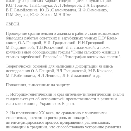
жилищу Украинских Карпат, содержащиеся в публикациях
Ю.Г.Гош-ко, ТЛЛСищука, А Л Лебедевой, З.А.Петровой,
В.П.Самойловича, Ю .В .С амойловича, И.Ф.Симоненко,
П.М.Федаки, Ю.Ф .Хохла, М.Н.Шме-
Л8ВОЙ.
Проведение сравнительного анализа в работе стало возможным
благодаря работам советских и зарубежных ученых Е.Э^Блом-
квист, О.А.Ганцкой, Н Л .Грацианской, И.Н.Гроздовой,
М.Гладыше-вой, Т.В.Косьминой, Л Л Лижиковой, а также
коллективным обобщающим трудам "Типы сельского жилища в
странах зарубежной Европы" и "Этнография восточных славян".
Теоретической основой для написания диссертации явились
исследования O.A.Ганцкой, НЛ.Грацианской, М.В.Кркжова,
М.Г.Рабиновича, Я Л Леонова, Л.Н Лижиковой и др.
Положения, вынесенные на защиту:
1. Историко-генетический и сравнительно-типологический анализ
свидетельствует об исторической преемственности в развитии
сельского жилища Украинских Карпат.
2. На протяжении XX века, по сравнению с минувшими
столетиями, постоянно росла роль инноваций,
интенсифицировался процесс превращения рациональных
инноваций в традиции, что способствовало ускорению развития