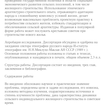
проведении государственной политики в области социально-
экономического развития сельских поселений, в том числе
жилищного строительства. Использование этнического
архитектурно-строительного опыта, отражающего адаптацию
народа к сложнейшему комплексу условий жизни, делает
возможным максимально приблизить проектную практику к
потребностям сельского жителя, избежать стандартизации и
обезличивания сельской архитектуры. Изданная в популярной
форме работа может послужить крестьянам советом при
строительстве нового жилья.
Апробация исследования. Диссертация обсувдена и одобрена на
заседании сектора этнографии русского народа И«статута
этнографии им. Н.Н.Миклухо-Маклая АН СССР (1989 г.).
Основные положения работы изложены в статьях и тезисах,
опубликованных и находящихся в печати, общим объемом 2,3 п.л.
Структура работы. Диссертация состоит из введения, трех глав,
заключения и библиографии.
Содержание работы
Во введении обосновано научное и практическое значение
проблемы, определены цели и задачи исследования, его новизна,
изложена методика изучения, охарактеризованы источники и
степень изученности проблемы, дана характеристика динамики
сельского индивидуального жилищного строительства в советское
время.