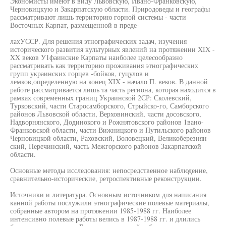
Экономисты имеют в виду Львовскую, Ивано-Франковскую,
Черновицкую и Закарпатскую области. Природоведы и географы
рассматривают лишь территорию горной системы - части
Восточных Карпат, размещенной в преде-
лахУССР. Для решения этнографических задач, изучения
исторического развития культурных явлений на протяжении XIX -
XX веков У1фаинские Карпаты наиболее целесообразно
рассматривать как территорию проживания этнографических
групп украинских горцев -бойков, гуцулов и
лемков,определенную на конец XIX - начало П. веков. В данной
работе рассматривается лишь та часть региона, которая находится в
рамках современных границ Украинской 2СР: Сколевский,
Турковский, части Старосамборского, Стрыйско-го, Самборского
районов Львовской области, Верховинский, части досовского,
Надворнянского, Додинокого и Рожнятовского районов 1вано-
Франковской области, части Вижницкого и Путильского районов
Черновицкой области, Раховский, Воловецкий, Великоберезнян-
ский, Перечинский, часть Межгорского районов Закарпатской
области.
Основные методы исследования: непосредственное наблюдение,
сравнительно-исторические, ретроспективные реконструкции.
Источники и литература. Основным источником для написания
канной работы послужили этнографические полевые материалы,
собранные автором на протяжении 1985-1988 гг. Наиболее
интенсивно полевые работы велись в 1987-1988 гг. и длились