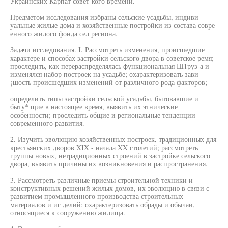
Украинских Карпат совет-кого времени.
Предметом исследования избраны сельские усадьбы, индиви-
уальные жилые дома и хозяйственные постройки из состава совре-
енного жилого фонда сел региона.
Задачи исследования. I. Рассмотреть изменения, происшедшие
характере и способах застройки сельского двора в советское ремя;
проследить, как перераспределялась функциональная Ш1руз-а и
изменялся набор построек на усадьбе; охарактеризовать зави-
¡шость происшедших изменений от различного рода факторов;
определить типы застройки сельской усадьбы, бытовавшие и
быту* щие в настоящее время, выявить их этнические
особенности; проследить общие и региональные тенденции
современного развития.
2. Изучить эволюцию хозяйственных построек, традиционных для
крестьянских дворов XIX - начала XX столетий; рассмотреть
группы новых, нетрадиционных строений в застройке сельского
двора, выявить причины их возникновения и распространения.
3. Рассмотреть различные приемы строительной техники и
конструктивных решений жилых домов, их эволюцию в связи с
развитием промышленного производства строительных
материалов и иг делий; охарактеризовать обрады и обычаи,
относящиеся к сооружению жилища.