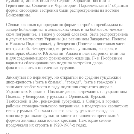
Румынии, многих областей Сербии, Хорватии, Боснии и
Герцеговины, Словении и Черногории. Параллельная и Г-образная
формы свободной застройки были распространены на востоке
Бойковщины.
Сблокированная однорядная'по форме застройка преобладала на
западе Бойковщины, в лемковских селах и на бойковско-лемков-
ском пограничье, а также у соседей словаков, была распространена
в других местностях Украины (на равнинном Закарпатье, Полесье
и Нижнем Поднепровье), у белорусов (Полесье и восточная часть
центральной. Белоруссии), встречалась у поляков, венгров, в
некоторых областях Югославии. Аналогичная застройка типична
и для средненемецкого франконского жилища. Г- и П-образные
варианты сблокированного подтипа застройки двора
фиксировались в поселениях гуцулов.
Замкнутый по периметру, но открытый по средине гуцульский
двор-крепость ("хата в брамах", "гражда", "хата з граждою")
занимает особое место в ряду подтипов открытого двора в
Украинских Карпатах. Похожие дворы встречались на украинском
Полесье, у белорусов, у русских в Орловской, Курской,
Тамбовской и Во-, ронежской губерниях, в Сибири, в горных
районах словацко-польского пограничья, в предгорных карпатских
селах у румын. С начала нашего века гуцульские гражда во
многом утрачивают функции защит и становятся престижной
формой жилища зажиточных крестьян. Некоторые селяне
продолжали их строить в 1920-196^-х годах.