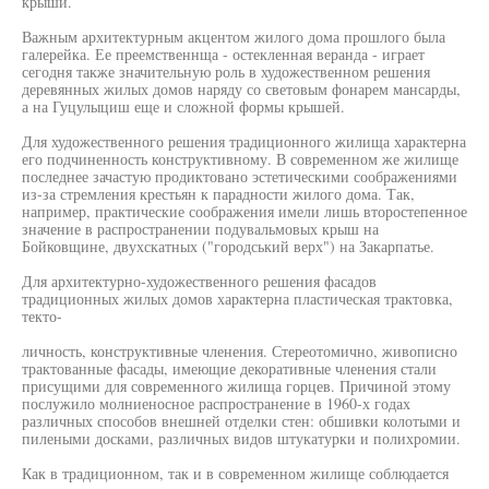
крыши.
Важным архитектурным акцентом жилого дома прошлого была
галерейка. Ее преемственнща - остекленная веранда - играет
сегодня также значительную роль в художественном решения
деревянных жилых домов наряду со световым фонарем мансарды,
а на Гуцулыциш еще и сложной формы крышей.
Для художественного решения традиционного жилища характерна
его подчиненность конструктивному. В современном же жилище
последнее зачастую продиктовано эстетическими соображениями
из-за стремления крестьян к парадности жилого дома. Так,
например, практические соображения имели лишь второстепенное
значение в распространении подувальмовых крыш на
Бойковщине, двухскатных ("городський верх") на Закарпатье.
Для архитектурно-художественного решения фасадов
традиционных жилых домов характерна пластическая трактовка,
текто-
личность, конструктивные членения. Стереотомично, живописно
трактованные фасады, имеющие декоративные членения стали
присущими для современного жилища горцев. Причиной этому
послужило молниеносное распространение в 1960-х годах
различных способов внешней отделки стен: обшивки колотыми и
пилеными досками, различных видов штукатурки и полихромии.
Как в традиционном, так и в современном жилище соблюдается