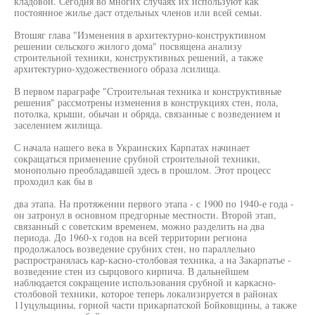
кладовой. Сегодня во многих случаях их используют как
постоянное жилье даст отдельных членов или всей семьи.
Втошяг глава "Изменения в архитектурно-конструктивном
решении сельского жилого дома" посвящена анализу
строительной техники, конструктивных решений, а также
архитектурно-художественного образа лсилища.
В первом параграфе "Строительная техника и конструктивные
решения" рассмотрены изменения в конструкциях стен, пола,
потолка, крыши, обычаи и обряда, связанные с возведением и
заселением жилища.
С начала нашего века в Украинских Карпатах начинает
сокращаться применение срубной строительной техники,
монопольно преобладавшей здесь в прошлом. Этот процесс
проходил как бы в
два этапа. На протяжении первого этапа - с 1900 по 1940-е года -
он затронул в основном предгорные местности. Второй этап,
связанный с советским временем, можно разделить на два
периода. До 1960-х годов на всей территории региона
продолжалось возведение срубних стен, но параллельно
распространялась кар-касно-столбовая техника, а на Закарпатье -
возведение стен из сырцового кирпича. В дальнейшем
наблюдается сокращение использования срубной и каркасно-
столбовой техники, которое теперь локализируется в районах
11уцульщины, горной части прикарпатской Бойковщины, а также