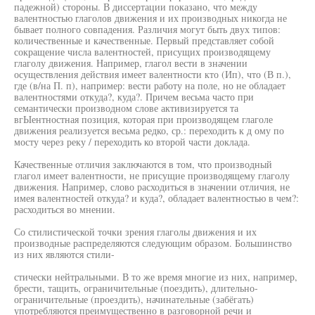
падежной) стороны. В диссертации показано, что между
валентностью глаголов движения и их производных никогда не
бывает полного совпадения. Различия могут быть двух типов:
количественные и качественные. Первый представляет собой
сокращение числа валентностей, присущих производящему
глаголу движения. Например, глагол вести в значении
осуществления действия имеет валентности кто (Ип), что (В п.),
где (в/на П. п), например: вести работу на поле, но не обладает
валентностями откуда?, куда?. Причем весьма часто при
семантически производном слове активизируется та
вгЫентностная позиция, которая при производящем глаголе
движения реализуется весьма редко, ср.: переходить к д ому по
мосту через реку / переходить ко второй части доклада.
Качественные отличия заключаются в том, что производный
глагол имеет валентности, не присущие производящему глаголу
движения. Например, слово расходиться в значении отличия, не
имея валентностей откуда? и куда?, обладает валентностью в чем?:
расходиться во мнении.
Со стилистической точки зрения глаголы движения и их
производные распределяются следующим образом. Большинство
из них являются стили-
стически нейтральными. В то же время многие из них, например,
брести, тащить, ограничительные (поездить), длительно-
ограничительные (проездить), начинательные (забёгать)
употребляются преимущественно в разговорной речи и