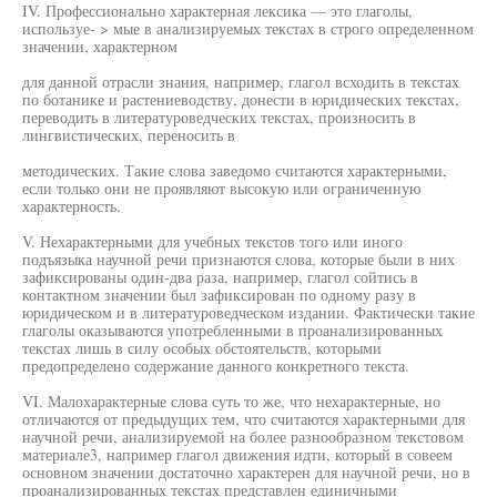
IV. Профессионально характерная лексика — это глаголы,
используе- > мые в анализируемых текстах в строго определенном
значении, характерном
для данной отрасли знания, например, глагол всходить в текстах
по ботанике и растениеводству, донести в юридических текстах,
переводить в литературоведческих текстах, произносить в
лингвистических, переносить в
методических. Такие слова заведомо считаются характерными,
если только они не проявляют высокую или ограниченную
характерность.
V. Нехарактерными для учебных текстов того или иного
подъязыка научной речи признаются слова, которые были в них
зафиксированы один-два раза, например, глагол сойтись в
контактном значении был зафиксирован по одному разу в
юридическом и в литературоведческом издании. Фактически такие
глаголы оказываются употребленными в проанализированных
текстах лишь в силу особых обстоятельств, которыми
предопределено содержание данного конкретного текста.
VI. Малохарактерные слова суть то же, что нехарактерные, но
отличаются от предыдущих тем, что считаются характерными для
научной речи, анализируемой на более разнообразном текстовом
материале3, например глагол движения идти, который в совеем
основном значении достаточно характерен для научной речи, но в
проанализированных текстах представлен единичными