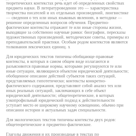
теоретических контекстах речь идет об определенных свойствах
предмета науки. В литературоведении это — характеристика
творчества писателей и их отдельных произведений, лингвистике
— сведения о тех или иных языковых явлениях, в методике —
решение определенных вопросов обучения. Предметно-
фактические контексты отражают те или иные стороны жизни,
выходящие за собственно научные рамки: биографии, пересказы
художественных произведений, методические советы, примеры из
преподавательской практики. Особым родом контекстов являются
толкования лексических единиц. х
Для юридических текстов типичны обобщающе-правовые
контексты, в которых в самом общем виде излагаются и
разъясняются правовые нормы, которыми регулируются те или
иные ситуации, являющиеся объектом юридической деятельности;
обобщенное описание действий субъектов таких ситуаций,
представляемых гипотетически; контексты конкретно-
фактического содержания, представляют собой анализ тех или
иных реальных ситуаций, заключающих в себе объект
юридической деятельности; общетеоретические, в которых
узкопрофильный юридический подход к действительности
уступает место ее широкому научному освещению, обычно при
описании истории и актуальных задач специальности.
Для экологических текстов типичны контексты двух родов:
общетеоретические и предметно-фактические.
Глаголы движения и их производные в текстах по