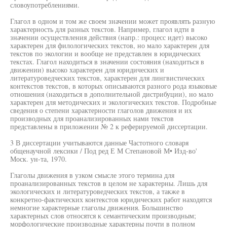
словоупотреблениями.
Глагол в одном и том же своем значении может проявлять разную
характерность для разных текстов. Например, глагол идти в
значении осуществления действия (напр.: процесс идет) высоко
характерен для филологических текстов, но мало характерен для
текстов по экологии и вообще не представлен в юридических
текстах. Глагол находиться в значении состояния (находиться в
движении) высоко характерен для юридических и
литературоведческих текстов, характерен для лингвистических
контекстов текстов, в которых описываются разного рода языковые
отношения (находиться в дополнительной дистрибуции), но мало
характерен для методических и экологических текстов. Подробные
сведения о степени характерности глаголов движения и их
производных для проанализированных нами текстов
представлены в приложении № 2 к реферируемой диссертации.
3 В диссертации учитываются данные Частотного словаря
общенаучной лексики / Под ред Е М Степановой М• Изд-во'
Моск. ун-та, 1970.
Глаголы движения в узком смысле этого термина для
проанализированных текстов в целом не характерны. Лишь для
экологических и литературоведческих текстов, а также в
конкретно-фактических контекстов юридических работ находятся
немногие характерные глаголы движения. Большинство
характерных слов относятся к семантическим производным;
морфологические производные характерны почти в полном