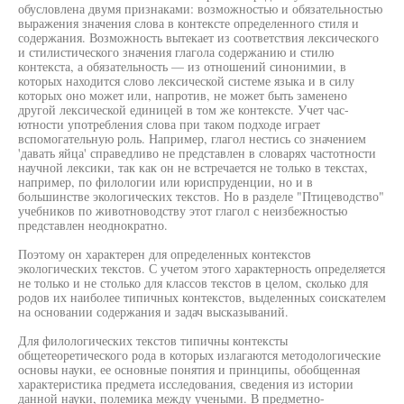
обусловлена двумя признаками: возможностью и обязательностью
выражения значения слова в контексте определенного стиля и
содержания. Возможность вытекает из соответствия лексического
и стилистического значения глагола содержанию и стилю
контекста, а обязательность — из отношений синонимии, в
которых находится слово лексической системе языка и в силу
которых оно может или, напротив, не может быть заменено
другой лексической единицей в том же контексте. Учет час-
ютности употребления слова при таком подходе играет
вспомогательную роль. Например, глагол нестись со значением
'давать яйца' справедливо не представлен в словарях частотности
научной лексики, так как он не встречается не только в текстах,
например, по филологии или юриспруденции, но и в
большинстве экологических текстов. Но в разделе "Птицеводство"
учебников по животноводству этот глагол с неизбежностью
представлен неоднократно.
Поэтому он характерен для определенных контекстов
экологических текстов. С учетом этого характерность определяется
не только и не столько для классов текстов в целом, сколько для
родов их наиболее типичных контекстов, выделенных соискателем
на основании содержания и задач высказываний.
Для филологических текстов типичны контексты
общетеоретического рода в которых излагаются методологические
основы науки, ее основные понятия и принципы, обобщенная
характеристика предмета исследования, сведения из истории
данной науки, полемика между учеными. В предметно-