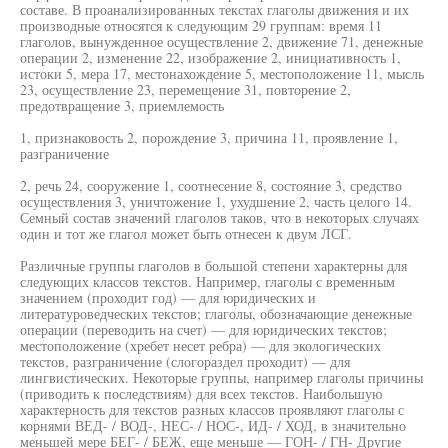
составе. В проанализированных текстах глаголы движения и их
производные относятся к следующим 29 группам: время 11
глаголов, вынужденное осуществление 2, движение 71, денежные
операции 2, изменение 22, изображение 2, инициативность 1,
истоки 5, мера 17, местонахождение 5, местоположение 11, мысль
23, осуществление 23, перемещение 31, повторение 2,
предотвращение 3, приемлемость
1, признаковость 2, порождение 3, причина 11, проявление 1,
разграничение
2, речь 24, сооружение 1, соотнесение 8, состояние 3, средство
осуществления 3, уничтожение 1, ухудшение 2, часть целого 14.
Семный состав значений глаголов таков, что в некоторых случаях
один и тот же глагол может быть отнесен к двум ЛСГ.
Различные группы глаголов в большой степени характерны для
следующих классов текстов. Например, глаголы с временным
значением (проходит год) — для юридических и
литературоведческих текстов; глаголы, обозначающие денежные
операции (переводить на счет) — для юридических текстов;
местоположение (хребет несет ребра) — для экологических
текстов, разграничение (слогораздел проходит) — для
лингвистических. Некоторые группы, например глаголы причины
(приводить к последствиям) для всех текстов. Наибольшую
характерность для текстов разных классов проявляют глаголы с
корнями ВЕД- / ВОД-, НЕС- / НОС-, ИД- / ХОД, в значительно
меньшей мере БЕГ- / БЕЖ, еще меньше — ГОН- / ГН- Другие