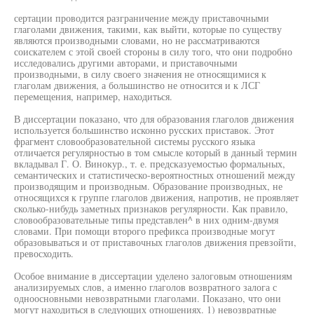
сертации проводится разграничение между приставочными
глаголами движения, такими, как выйти, которые по существу
являются производными словами, но не рассматриваются
соискателем с этой своей стороны в силу того, что они подробно
исследовались другими авторами, и приставочными
производными, в силу своего значения не относящимися к
глаголам движения, а большинство не относится и к ЛСГ
перемещения, например, находиться.
В диссертации показано, что для образования глаголов движения
используется большинство исконно русских приставок. Этот
фрагмент словообразовательной системы русского языка
отличается регулярностью в том смысле который в данный термин
вкладывал Г. О. Винокур., т. е. предсказуемостью формальных,
семантических и статистическо-вероятностных отношений между
производящим и производным. Образование производных, не
относящихся к группе глаголов движения, напротив, не проявляет
сколько-нибудь заметных признаков регулярности. Как правило,
словообразовательные типы представлен^ в них одним-двумя
словами. При помощи второго префикса производные могут
образовываться и от приставочных глаголов движения превзойти,
превосходить.
Особое внимание в диссертации уделено залоговым отношениям
анализируемых слов, а именно глаголов возвратного залога с
одноосновными невозвратными глаголами. Показано, что они
могут находиться в следующих отношениях. 1) невозвратные