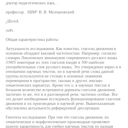
доктор педагогических наук, .
профессор . /ШМ^ В. В. Молчановский
¿Ш>6А
лз#з
Общая характеристика работы
Актуальность исследования. Как известно, глаголы движения в
основном обладают высокой частотностью. Например, согласно
словарю Лексических минимумов современного русского языка
/1985/ некоторые из этих глаголов входят в 500 наиболее
употребительных слов русского языка. Это утверждение верно и в
отношении научных текстов, но в научной речи слова данной
группы используются не столько в основных значениях
перемещения в пространстве, сколько в других лексико-
семантических вариантах. Кроме тох о, в научных текстах в
большом количестве встречаются дериваты глаголов движения,
частично те же, что и в разговорной речи, частично особые. Все
это делает необходимым исследовать функционирование глаголов
движения и их производных в научной речи. Вышесказанным
обусловлена актуальность реферируемой диссертации.
Гипотеза исследования. При том что глаголы движения, их
семантические и морфологические производные проявляют
разную характерность для учебно-научных текстов по разным