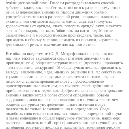
публицистической речи. Глаголы распределительного способа
действия, такие, как повыбегать, относятся к разговорному стилю
речи. В переносных значениях глаголы движения обычно
употребляются только в разговорной речи, например: плавать на
экзамене или считаются жаргонизмами: тащиться ('получать
удовольствие') от ерунды,, гнать 'говорить ерунду' лажу, накатить
'выпить' стопарик, наезжать 'обвинять' на нас и под. Многие
семантические и морфологические производные, такие, как
приходить к общему мнению, исходить из посылки, характерны
для книжной речи, в том числе для научного стиля.
Все обычно выделяемые (О. Д. Митрофанова) пласты лексики
научных текстов выделяются среди глаголов движения и их
производных: а) общелитературная лексика (провести - проводить
- вести занятие, экскурсию); б) общенаучная лексика приходить к
выводу, заключению, идее, мнению, решению и т. п.; собственно
терминов среди анализируемых соискателем глаголов нет, но
имеются специализированные слова с профессионально
ориентированным значением, по точности своей дефиниции
приближающиеся к терминам. Профессиональное ориентирование
значения заключается в более строгом определении объема
содержания слова при его использовании в научном тексте, чем в
общелитературном употреблении. Такие значения могут
подлежать не только толкованию, но и определению. Среди
подобных слов есть: в) глаголы, возникшие в определенной науке
и затем вошедшие в общелитературное употребление, например:
вывести -выводить новый сорт\ г) заимствованные научной речью
из общелитературной лексики и наделенные терминологическим