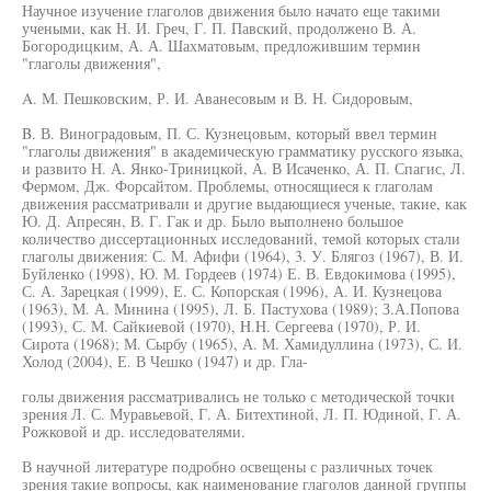
Научное изучение глаголов движения было начато еще такими
учеными, как Н. И. Греч, Г. П. Павский, продолжено В. А.
Богородицким, А. А. Шахматовым, предложившим термин
"глаголы движения",
A. М. Пешковским, Р. И. Аванесовым и В. Н. Сидоровым,
B. В. Виноградовым, П. С. Кузнецовым, который ввел термин
"глаголы движения" в академическую грамматику русского языка,
и развито Н. А. Янко-Триницкой, А. В Исаченко, А. П. Спагис, Л.
Фермом, Дж. Форсайтом. Проблемы, относящиеся к глаголам
движения рассматривали и другие выдающиеся ученые, такие, как
Ю. Д. Апресян, В. Г. Гак и др. Было выполнено большое
количество диссертационных исследований, темой которых стали
глаголы движения: С. М. Афифи (1964), 3. У. Блягоз (1967), В. И.
Буйленко (1998), Ю. М. Гордеев (1974) Е. В. Евдокимова (1995),
С. А. Зарецкая (1999), Е. С. Копорская (1996), А. И. Кузнецова
(1963), М. А. Минина (1995), Л. Б. Пастухова (1989); З.А.Попова
(1993), С. М. Сайкиевой (1970), H.H. Сергеева (1970), Р. И.
Сирота (1968); М. Сырбу (1965), А. М. Хамидуллина (1973), С. И.
Холод (2004), Е. В Чешко (1947) и др. Гла-
голы движения рассматривались не только с методической точки
зрения Л. С. Муравьевой, Г. А. Битехтиной, Л. П. Юдиной, Г. А.
Рожковой и др. исследователями.
В научной литературе подробно освещены с различных точек
зрения такие вопросы, как наименование глаголов данной группы