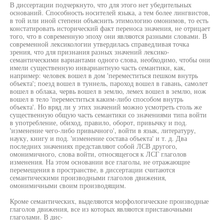
В диссертации подчеркнуто, что для этого нет убедительных
оснований. Способность носителей языка, а тем более лингвистов,
в той или иной степени объяснить этимологию омонимов, то есть
констатировать исторический факт переноса значения, не отрицает
того, что в современную эпоху они являются разными словами. В
современной лексикологии утвердилась справедливая точка
зрения, что для признания разных значений лексико-
семантическими вариантами одного слова, необходимо, чтобы они
имели существенную инвариантную часть семантики, как,
например: человек вошел в дом 'переместиться пешком внутрь
объекта'; поезд вошел в туннель, пароход вошел в гавань, самолет
вошел в облака, червь вошел в землю, лемех вошел в землю, нож
вошел в тело 'переместиться каким-либо способом внутрь
объекта'. Но вряд ли у этих значений можно усмотреть столь же
существенную общую часть семантики со значениями типа войти
в употребление, обиход, правило, оборот, привычку и под.
'изменение чего-либо привычного', войти в язык, литературу,
науку, книгу и под. 'изменение состава объекта' и т. д. Два
последних значениях представляют собой ЛСВ другого,
омонимичного, слова войти, относящегося к ЛСГ глаголов
изменения. На этом основании все глаголы, не отражающие
перемещения в пространстве, в диссертации считаются
семантическими производными глаголов движения,
омонимичными своим производящим.
Кроме семантических, выделяются морфологические производные
глаголов движения, все из которых являются приставочными
глаголами. В дис-