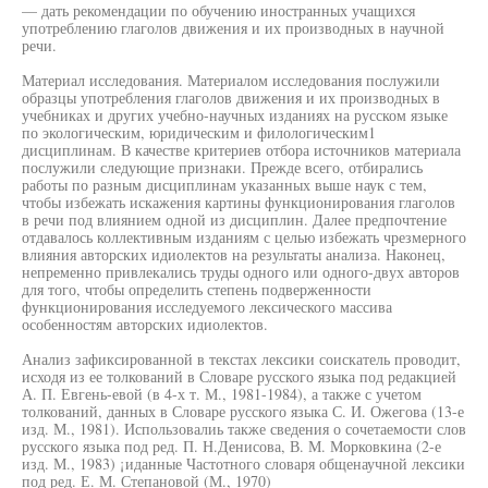
— дать рекомендации по обучению иностранных учащихся
употреблению глаголов движения и их производных в научной
речи.
Материал исследования. Материалом исследования послужили
образцы употребления глаголов движения и их производных в
учебниках и других учебно-научных изданиях на русском языке
по экологическим, юридическим и филологическим1
дисциплинам. В качестве критериев отбора источников материала
послужили следующие признаки. Прежде всего, отбирались
работы по разным дисциплинам указанных выше наук с тем,
чтобы избежать искажения картины функционирования глаголов
в речи под влиянием одной из дисциплин. Далее предпочтение
отдавалось коллективным изданиям с целью избежать чрезмерного
влияния авторских идиолектов на результаты анализа. Наконец,
непременно привлекались труды одного или одного-двух авторов
для того, чтобы определить степень подверженности
функционирования исследуемого лексического массива
особенностям авторских идиолектов.
Анализ зафиксированной в текстах лексики соискатель проводит,
исходя из ее толкований в Словаре русского языка под редакцией
А. П. Евгень-евой (в 4-х т. М., 1981-1984), а также с учетом
толкований, данных в Словаре русского языка С. И. Ожегова (13-е
изд. М., 1981). Использовалиь также сведения о сочетаемости слов
русского языка под ред. П. Н.Денисова, В. М. Морковкина (2-е
изд. М., 1983) ¡иданные Частотного словаря общенаучной лексики
под ред. Е. М. Степановой (М., 1970)