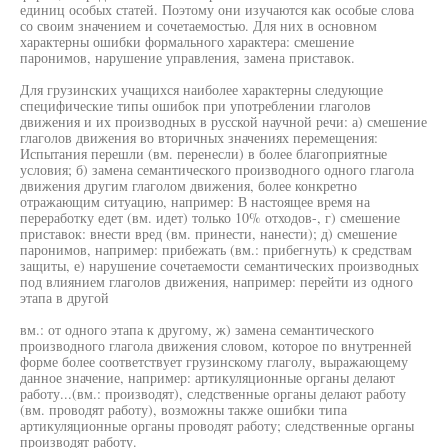
единиц особых статей. Поэтому они изучаются как особые слова
со своим значением и сочетаемостью. Для них в основном
характерны ошибки формального характера: смешение
паронимов, нарушение управления, замена приставок.
Для грузинских учащихся наиболее характерны следующие
специфические типы ошибок при употреблении глаголов
движения и их производных в русской научной речи: а) смешение
глаголов движения во вторичных значениях перемещения:
Испытания перешли (вм. перенесли) в более благоприятные
условия; б) замена семантического производного одного глагола
движения другим глаголом движения, более конкретно
отражающим ситуацию, например: В настоящее время на
переработку едет (вм. идет) только 10% отходов-, г) смешение
приставок: внести вред (вм. принести, нанести); д) смешение
паронимов, например: прибежать (вм.: прибегнуть) к средствам
защиты, е) нарушение сочетаемости семантических производных
под влиянием глаголов движения, например: перейти из одного
этапа в другой
вм.: от одного этапа к другому, ж) замена семантического
производного глагола движения словом, которое по внутренней
форме более соответствует грузинскому глаголу, выражающему
данное значение, например: артикуляционные органы делают
работу...(вм.: производят), следственные органы делают работу
(вм. проводят работу), возможны также ошибки типа
артикуляционные органы проводят работу; следственные органы
производят работу.