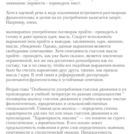
значением: перевести - переводить текст.
Хотя в научной речи в виде исключения встречаются разговорные
фразеологизмы, в целом на их употребление налагается запрет.
Например, очень
маловероятно употребление поговорок прийти - приходить в
голову и даже пришла идея, мысль. Следует использовать
выражения типа прийти к выводам, заключению, идее, мнению,
мысли, убеждению. Однако, данные выражения являются
свободными сочетаниями. Хотя сочетаемость глаголов мысли
прийти - приходить, как уже было сказано, является лексически
ограниченной, все же она достаточно разнообразна как по
составу, так и по смыслу, чтобы все подобные выражения можно
было бы считать вариантами друг друга, такими, как пришла
мысль / идея. В этой связи в реферируемой диссертации
различаются фразеологизмы и устойчивые сочетания.
Вторая глава "Особенности употребления глаголов движения и их
производных в учебной литературе по разным специальностям "
посвящены анализу глаголов движения в учебно-научных текстах
филологических, юридических и сельскохозяйственных
специальностей. Главная цель анализа — определить степень
характерности для них тех или иных глаголов движения и их
производных. "Характерность лексики" — это понятие не строго
статистическое, а вероятностное. В его основе лежит
предсказуемость появления в речи слов определенного значения,
сочетаемости и стилистической окраски. Предсказуемость