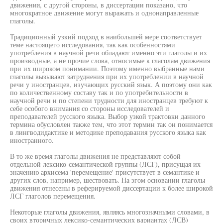
движения, с другой стороны, в диссертации показано, что
многократное движение могут выражать и однонаправленные
глаголы.
Традиционный узкий подход в наибольшей мере соответствует
теме настоящего исследования, так как особенностями
употребления в научной речи обладают именно эти глаголы и их
производные, а не прочие слова, относимые к глаголам движения
при их широком понимании. Поэтому именно выбранные нами
глаголы вызывают затруднения при их употреблении в научной
речи у иностранцев, изучающих русский язык. А поэтому они как
по количественному составу так и по употребительности в
научной речи и по степени трудности для иностранцев требуют к
себе особого внимания со стороны исследователей и
преподавателей русского языка. Выбор узкой трактовки данного
термина обусловлен также тем, что этот термин так он понимается
в лингводидактике и методике преподавания русского языка как
иностранного.
В то же время глаголы движения не представляют собой
отдельной лексико-семантической группы (ЛСГ), присущая их
значению архисема 'перемещение' присутствует в семантике и
других слов, например, шествовать. На эгом основании глаголы
движения отнесены в реферируемой диссертации к более широкой
ЛСГ глаголов перемещения.
Некоторые глаголы движения, являясь многозначными словами, в
своих вторичных лексико-семантических вариантах (ЛСВ)