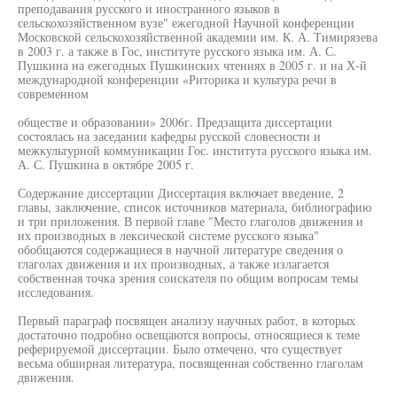
преподавания русского и иностранного языков в
сельскохозяйственном вузе" ежегодной Научной конференции
Московской сельскохозяйственной академии им. К. А. Тимирязева
в 2003 г. а также в Гос, институте русского языка им. А. С.
Пушкина на ежегодных Пушкинских чтениях в 2005 г. и на Х-й
международной конференции «Риторика и культура речи в
современном
обществе и образовании» 2006г. Предзащита диссертации
состоялась на заседании кафедры русской словесности и
межкультурной коммуникации Гос. института русского языка им.
А. С. Пушкина в октябре 2005 г.
Содержание диссертации Диссертация включает введение, 2
главы, заключение, список источников материала, библиографию
и три приложения. В первой главе "Место глаголов движения и
их производных в лексической системе русского языка"
обобщаются содержащиеся в научной литературе сведения о
глаголах движения и их производных, а также излагается
собственная точка зрения соискателя по общим вопросам темы
исследования.
Первый параграф посвящен анализу научных работ, в которых
достаточно подробно освещаются вопросы, относящиеся к теме
реферируемой диссертации. Было отмечено, что существует
весьма обширная литература, посвященная собственно глаголам
движения.