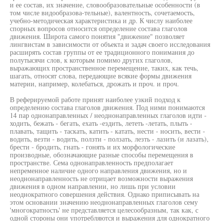
и ее состав, их значение, словообразовательные особенности (в
том числе видообразова-тельные), валентность, сочетаемость,
учебно-методическая характеристика и др. К числу наиболее
спорных вопросов относится определение состава глаголов
движения. Широта самого понятия "движение" позволяет
лингвистам в зависимости от объекта и задач своего исследования
расширять состав группы от ее традиционного понимания до
полутысячи слов, к которым помимо других глаголов,
выражающих пространственное перемещение, таких, как течь,
шагать, относят слова, передающие всякие формы движения
материи, например, колебаться, дрожать и проч. и проч.
В реферируемой работе принят наиболее узкий подход к
определению состава глаголов движения. Под ними понимаются
14 пар однонаправленных / неоднонаправленных глаголов идти -
ходить, бежать - бегать, ехать -ездить, лететь -летать, плыть -
плавать, тащить - таскать, катить - катать, нести - носить, вести -
водить, везти - водить, ползти - ползать, лезть - лазить (и лазать),
брести - бродить, гнать - гонять и их морфологические
производные, обозначающие разные способы перемещения в
пространстве. Сема однонаправленность предполагает
непременное наличие одного направления движения, но и
неоднонаправленность не отрицает возможности выражения
движения в одном направлении, но лишь при условии
неоднократного совершения действия. Однако приписывать на
этом основании значению неоднонаправленных глаголов сему
'многократность' не представляется целесообразным, так как, с
одной стороны они употребляются и выражения для однократного