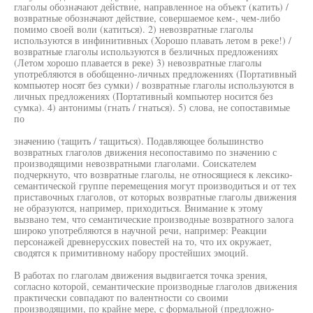
глаголы обозначают действие, направленное на объект (катить) /
возвратные обозначают действие, совершаемое кем-, чем-либо
помимо своей воли (катиться). 2) невозвратные глаголы
используются в инфинитивных (Хорошо плавать летом в реке!) /
возвратные глаголы используются в безличных предложениях
(Летом хорошо плавается в реке) 3) невозвратные глаголы
употребляются в обобщенно-личных предложениях (Портативный
компьютер носят без сумки) / возвратные глаголы используются в
личных предложениях (Портативный компьютер носится без
сумка). 4) антонимы (гнать / гнаться). 5) слова, не сопоставимые
по
значению (тащить / тащиться). Подавляющее большинство
возвратных глаголов движения несопоставимо по значению с
производящими невозвратными глаголами. Соискателем
подчеркнуто, что возвратные глаголы, не относящиеся к лексико-
семантической группе перемещения могут производиться и от тех
приставочных глаголов, от которых возвратные глаголы движения
не образуются, например, приходиться. Внимание к этому
вызвано тем, что семантические производные возвратного залога
широко употребляются в научной речи, например: Реакции
персонажей древнерусских повестей на то, что их окружает,
сводятся к примитивному набору простейших эмоций.
В работах по глаголам движения выдвигается точка зрения,
согласно которой, семантические производные глаголов движения
практически совпадают по валентности со своими
производящими, по крайне мере, с формальной (предложно-