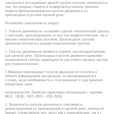
соискателя в исследование данной группы глаголов заключается в
том, что впервые ставятся и подвергаются попытке решения
вопросы функционирования глаголов движения и их
производных в русской научной речи.
Положения, выносимые на защиту.
1. Глаголы движения не составляют единой семантической группы
с глаголами, произведенными от них как морфологическим, так и
лексико-семантическим способом. Производные глаголов
движения относятся к разным семантическим группам.
2. Глаголы движения не являются словами, высокохарактерными
для научной речи. Производные глаголов движения проявляют
неодинаковую степень характерности для учебно-научных текстов
для учащихся разных
2 Именные производные глагрлов движения не относятся к
объекту реферируемой диссертации, но рассматриваются в
случаях, когда необходимость в этом возникает в ходе решения
конкретных задач.
специальностей. Наиболее характерны производные с корнями
ВЕД- / ВОД-, НЕС-/НОС-, ИД-/ХОД.
3. Валентность глаголов движения и сочетаемость,
демонстрируемая их производными в научной речи, никогда не
бывают тождественны друг другу как с семантической, так и с