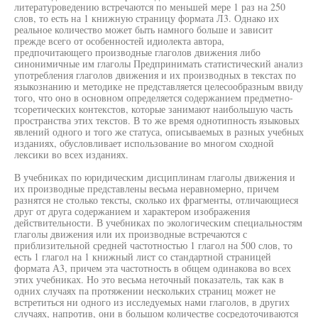
литературоведению встречаются по меньшей мере 1 раз на 250
слов, то есть на 1 книжную страницу формата Л3. Однако их
реальное количество может быть намного больше и зависит
прежде всего от особенностей идиолекта автора,
предпочитающего производные глаголов движения либо
синонимичные им глаголы Предпринимать статистический анализ
употребления глаголов движения и их производных в текстах по
языкознанию и методике не представляется целесообразным ввиду
того, что оно в основном определяется содержанием предметно-
тсоретических контекстов, которые занимают наибольшую часть
пространства этих текстов. В то же время однотипность языковых
явлений одного и того же статуса, описываемых в разных учебных
изданиях, обусловливает использование во многом сходной
лексики во всех изданиях.
В учебниках по юридическим дисциплинам глаголы движения и
их производные представлены весьма неравномерно, причем
разнятся не столько тексты, сколько их фрагменты, отличающиеся
друг от друга содержанием и характером изображения
действительности. В учебниках по экологическим специальностям
глаголы движения или их производные встречаются с
приблизительной средней частотностью 1 глагол на 500 слов, то
есть 1 глагол на 1 книжный лист со стандартной страницей
формата А3, причем эта частотность в общем одинакова во всех
этих учебниках. Но это весьма неточный показатель, так как в
одних случаях па протяжении нескольких страниц может не
встретиться ни одного из исследуемых нами глаголов, в других
случаях, напротив, они в большом количестве сосредоточиваются