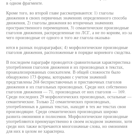
в одном фрагменте.
Кроме того, во второй главе рассматриваются: 1) глаголы
движения в своих первичных значениях определенного способа
движения, 2) глаголы движения во вторичных значениях
пространственного перемещения, 3) семантические производные
глаголов движения, распределенные по ЛСГ, а не по корням, из-за
чего производные от одного и того же глагола оказыва-
ются в разных подпараграфах; 4) морфологические производные
глаголов движения, расположенные в порядке корневого сходства.
В последнем параграфе проводится сравнительная характеристика
употребления глаголов движения и их производных в текстах,
проанализированных соискателем. В общей сложности было
обнаружено 173 формы, которыми с учетом значений
представлены 268 бесприставочных и приставочных глаголов
движения и их глагольных производных. Среди них собственно
глаголов движения — 71, производных от них глаголов — 169.
Среди последних 29 морфологических производных, остальные —
семантические. Только 22 семантических производных,
употребленных в данных текстах, находят в тех же текстах свои
производящие. Среди семантических производных широко
развита омонимия и полисемия. Морфологические производные
употребляются преимущественно в своем исходном значении, хотя
среди них также встречаются многозначные слова, но омонимия
для них в целом не характерна.