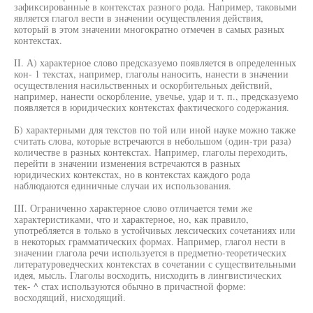
зафиксированные в контекстах разного рода. Например, таковыми
является глагол вести в значении осуществления действия,
который в этом значении многократно отмечен в самых разных
контекстах.
II. А) характерное слово предсказуемо появляется в определенных
кон- 1 текстах, например, глаголы наносить, нанести в значении
осуществления насильственных и оскорбительных действий,
например, нанести оскорбление, увечье, удар и т. п., предсказуемо
появляется в юридических контекстах фактического содержания.
Б) характерными для текстов по той или иной науке можно также
считать слова, которые встречаются в небольшом (один-три раза)
количестве в разных контекстах. Например, глаголы переходить,
перейти в значении изменения встречаются в разных
юридических контекстах, но в контекстах каждого рода
наблюдаются единичные случаи их использования.
III. Ограниченно характерное слово отличается теми же
характеристиками, что и характерное, но, как правило,
употребляется в только в устойчивых лексических сочетаниях или
в некоторых грамматических формах. Например, глагол нести в
значении глагола речи используется в предметно-теоретических
литературоведческих контекстах в сочетании с существительными
идея, мысль. Глаголы восходить, нисходить в лингвистических
тек- ^ стах используются обычно в причастной форме:
восходящий, нисходящий.