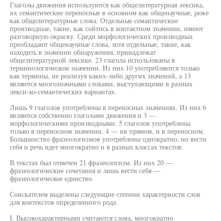
Глаголы движения используются как общелитературная лексика,
их семантические переносные в основном как общенаучные, реже
как общелитературные слова. Отдельные семантические
производные, такие, как сойтись в контактном значении, имеют
разговорную окраску. Среди морфологических производных
преобладают общенаучные слова, хотя отдельные, такие, как
находить в значении обнаружения, принадлежат
общелитературной лексике. 23 глагола использованы в
терминологическом значении. Из них 10 употребляются только
как термины, не реализуя каких-либо других значений, а 13
являются многозначными словами, выступающими в разных
лекси-ко-семантических вариантах.
Лишь 9 глаголов употреблены в переносных значениях. Из них 6
являются собственно глаголами движения и 3 —
морфологическими производными. 5 глаголов употреблены
только в переносном значении, 4 — ив прямом, и в переносном.
Большинство фразеологизмов употреблены однократно, но вести
себя и речь идет многократно и в разных классах текстов.
В текстах был отмечен 21 фразеологизм. Из них 20 —
фразеологические сочетания и лишь вести себя —
фразеологическое единство.
Соискателем выделены следующие степени характерности слов
для контекстов определенного рода.
I. Высокохарактерными считаются слова, многократно