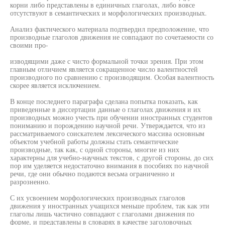
корни либо представлены в единичных глаголах, либо вовсе
отсутствуют в семантических и морфологических производных.
Анализ фактического материала подтвердил предположение, что
производные глаголов движения не совпадают по сочетаемости со
своими про-
изводящими даже с чисто формальной точки зрения. При этом
главным отличием является сокращенное число валентностей
производного по сравнению с производящим. Особая валентность
скорее является исключением.
В конце последнего параграфа сделана попытка показать, как
приведенные в диссертации данные о глаголах движения и их
производных можно учесть при обучении иностранных студентов
пониманию и порождению научной речи. Утверждается, что из
рассматриваемого соискателем лексического массива основным
объектом учебной работы должны стать семантические
производные, так как, с одной стороны, многие из них
характерны для учебно-научных текстов, с другой стороны, до сих
пор им уделяется недостаточно внимания в пособиях по научной
речи, где они обычно подаются весьма ограниченно и
разрозненно.
С их усвоением морфологических производных глаголов
движения у иностранных учащихся меньше проблем, так как эти
глаголы лишь частично совпадают с глаголами движения по
форме, и представлены в словарях в качестве заголовочных