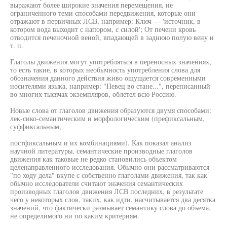
выражают более широкие значения перемещения, не
ограниченного теми способами передвижения, которые они
отражают в первичных ЛСВ, например: Ключ — 'источник, в
котором вода выходит с напором, с силой'; От печени кровь
отводится печеночной веной, впадающей в заднюю полую вену и
т. п.
Глаголы движения могут употребляться в переносных значениях,
то есть такие, в которых необычность употребления слова для
обозначения данного действия живо ощущается современными
носителями языка, например: "Певец во стане...", переписанный
во многих тысячах экземпляров, облетел всю Россию.
Новые слова от глаголов движения образуются двумя способами:
лек-сико-семантическим и морфологическим (префиксальным,
суффиксальным,
постфиксальным и их комбинациями). Как показал анализ
научной литературы, семантические производные глаголов
движения как таковые не редко становились объектом
целенаправленного исследования. Обычно они рассматриваются
"по ходу дела" вкупе с собственно глаголами движения, так как
обычно исследователи считают значения семантических
производных глаголов движения ЛСВ последних, в результате
чего у некоторых слов, таких, как идти, насчитывается два десятка
значений, что фактически размывает семантику слова до объема,
не определимого ни по каким критериям.