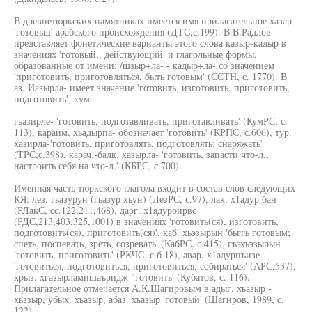
В древнетюркских памятниках имеется имя прилагательное хазар
'готовьш' арабского происхождения (ДТС,с.199). В.В.Радлов
представляет фонетические варианты этого слова казыр-кадыр в
значениях 'готовый,, действующий' и глагольные формы,
образованные от имени: /шзыр+ла- - кадыр+ла- со значением
'приготовить, приготовляться, быть готовым' (ССТН, с. 1770). В
аз. Иазырла- имеет значение 'готовить, изготовить, приготовить,
подготовить', кум.
гьазирле- 'готовить, подготавливать, приготавливать' (КумРС, с.
113), караим, хьадырпа- обозначает 'готовить' (КРПС, с.606), тур.
хазирла-'готовить, приготовлять, подготовлять; снаряжать'
(ТРС,с.398), карач.-балк. хазырла- 'готовить, запасти что-л.,
настроить себя на что-л.' (КБРС, с.700).
Именная часть тюркского глагола входит в состав слов следующих
КЯ: лез. гьазурун (гьазур хьун) (ЛезРС, с.97), лак. х1адур бан
(РЛакС, сс.122,211,468), дарг. х1ядуроирвс
(РДС,213,403,325,1001) в значениях 'готовить(ся), изготовить,
подготовить(ся), приготовить(ся)', каб. хьэзырын 'бьггь готовым;
спеть, поспевать, зреть, созревать' (КабРС, с.415), гъэхъэзырын
'готовить, приготовить' (РКЧС, с.б 18), авар. х1адурпъизе
'готовиться, подготовиться, приготовиться, собираться' (АРС,537),
крыз. хгазырламишаъридж "готовить' (Кубатов, с. 116).
Прилагательное отмечается А.К.Шагировым в адыг. хъазыр -
хьззыр, убых. хъазыр, абаз. хъазыр 'готовый' (Шагнров, 1989, с.
122).