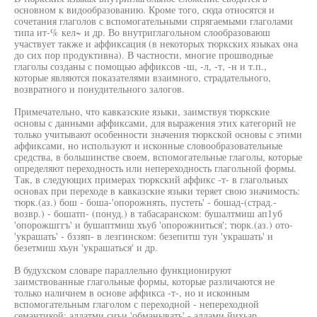
основном к видообразованию. Кроме того, сюда относятся и
сочетания глаголов с вспомогательными спрягаемыми глаголами
типа ит-% кел~ и др. Во внутриглагольном слообразоваюш
участвует также и аффиксация (в некоторых тюркских языках она
до сих пор продуктивна). В частности, многие прошводные
глаголы созданы с помощью аффиксов -ш, -л, -т, -н и т.п.,
которые являются показателями взаимного, страдательного,
возвратного и понудительного залогов.
Примечательно, что кавказские языки, заимствуя тюркские
основы с данными аффиксами, для выражения этих категорий не
только учитывают особенности значения тюркской основы с этими
аффиксами, но используют и исконные словообразовательные
средства, в большинстве своем, вспомогательные глаголы, которые
определяют переходность или непереходность глагольной формы.
Так, в следующих примерах тюркский аффикс -т- в глагольных
основах при переходе в кавказские языки теряет свою значимость:
тюрк.(аз.) бош - боша-'опорожнять, пустеть' - бошад-(страд.-
возвр.) - бошатп- (понуд.) в табасаранском: бушалтмиш ап1уб
'опорожшггъ' и бушаптмиш хъуб 'опорожниться'; тюрк.(аз.) ото-
'украшать' - бззяп- в лезгинском: безепитш тун 'украшать' и
безетмиш хъун 'украшаться' и др.
В будухском словаре параллельно функционируют
заимствованные глагольные формы, которые различаются не
только наличием в основе аффикса -т-, но и исконным
вспомогательным глаголом с переходной - непереходной
семантикой: алдатми сиъи 'обманывать' - алдами йихьар