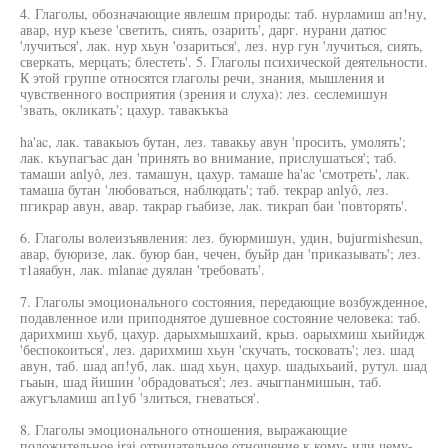
4. Глаголы, обозначающие явлешм природы: таб. нурламиш ап!ну,
авар, нур къезе 'светить, сиять, озарить', дарг. нурани датюс
'лучиться', лак. нур хьун 'озариться', лез. нур гун 'лучиться, сиять,
сверкать, мерцать; блестеть'. 5. Глаголы психической деятельности.
К этой группе относятся глаголы речи, знания, мышления и
чувственного восприятия (зрения и слуха): лез. сеслемишун
'звать, окликать'; цахур. тавакъкъа
ha'ac, лак. тавакыоъ бутан, лез. тавакьу авун 'просить, умолять';
лак. къупагъас дан 'принять во внимание, прислушаться'; таб.
тамаши anlyô, лез. тамашун, цахур. тамаше ha'ac 'смотреть', лак.
тамаша бутан 'любоваться, наблюдать'; таб. текрар anlyô, лез.
пгикрар авун, авар. такрар гьабизе, лак. тикрап баи 'повторять'.
6. Глаголы волеизъявления: лез. буюрмишун, удин, bujurmishesun,
авар, буюризе, лак. буюр бан, чечен, буьйр дан 'приказывать'; лез.
т1аяабун, лак. mlanae дуялан 'требовать'.
7. Глаголы эмоционального состояния, передающие возбужденное,
подавленное или приподнятое душевное состояние человека: таб.
дарихмиш хьуб, цахур. дарыхмышхаий, крыз. оарыхмиш хьийидж
'беспокоиться', лез. дарихмиш хьун 'скучать, тосковать'; лез. шад
авун, таб. шад ап!уб, лак. шад хьун, цахур. шадыхьаий, рутул. шад
гьаын, шад йишин 'обрадоваться'; лез. ачыгпанмишын, таб.
ажугъламиш ап1уб 'злиться, гневаться'.
8. Глаголы эмоционального отношения, выражающие
положительное irai отрицательное отношение к кому- или чему-