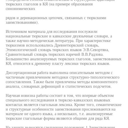
тюркских глаголов в КЯ (на примере образования
синонимических
рядов и деривационных цепочек, связанных с тюркскими
заимствованиями).
Источником материала для исследования послужили
национальные тюркские и кавказские двуязычные словари, а
также научно-методическая литература. При характеристике
тюркизмов использовались Древнетюркский словарь,
Этимологический словарь тюркских языков Э.В.Севортяна,
Сравнительный словарь тюркских наречий В.В.Радлова.
Большинство анализируемых тюркских глаголов, заимствованных
КЯ, относится к древнему пласту лексики тюркских языков.
Диссертационная работа выполнена описательным методом с
частичным привлечением методики структурно-типологического
сопоставления. Также были привлечены методы компонентного
анализа, словарных дефиниций и статистических подсчетов.
Научная новизна работы состоит в том, что впервые объектом
специального исследования в тюркско-кавказских языковых
контактах является глагольная лексика. Кроме того, семантические
и структурные особенности заимствования прослеживаются на
материале не одного языка, а нескольких, т.е. анализируемые
тюркские глагольные формы являются общими для ряда КЯ.
На защиту выносятся следующие положения: 1.Заимствование