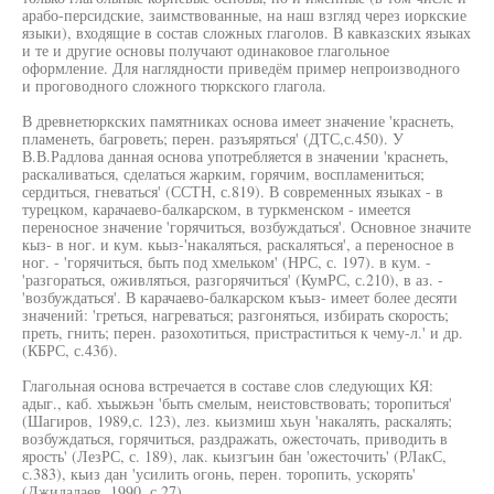
арабо-персидские, заимствованные, на наш взгляд через иоркские
языки), входящие в состав сложных глаголов. В кавказских языках
и те и другие основы получают одинаковое глагольное
оформление. Для наглядности приведём пример непроизводного
и проговодного сложного тюркского глагола.
В древнетюркских памятниках основа имеет значение 'краснеть,
пламенеть, багроветь; перен. разъяряться' (ДТС,с.450). У
В.В.Радлова данная основа употребляется в значении 'краснеть,
раскаливаться, сделаться жарким, горячим, воспламениться;
сердиться, гневаться' (ССТН, с.819). В современных языках - в
турецком, карачаево-балкарском, в туркменском - имеется
переносное значение 'горячиться, возбуждаться'. Основное значите
кыз- в ног. и кум. кьыз-'накаляться, раскаляться', а переносное в
ног. - 'горячиться, быть под хмельком' (НРС, с. 197). в кум. -
'разгораться, оживляться, разгорячиться' (КумРС, с.210), в аз. -
'возбуждаться'. В карачаево-балкарском къыз- имеет более десяти
значений: 'греться, нагреваться; разгоняться, избирать скорость;
преть, гнить; перен. разохотиться, пристраститься к чему-л.' и др.
(КБРС, с.43б).
Глагольная основа встречается в составе слов следующих КЯ:
адыг., каб. хъыжьэн 'быть смелым, неистовствовать; торопиться'
(Шагиров, 1989,с. 123), лез. кьизмиш хьун 'накалять, раскалять;
возбуждаться, горячиться, раздражать, ожесточать, приводить в
ярость' (ЛезРС, с. 189), лак. кьизгъин бан 'ожесточить' (РЛакС,
с.383), кьиз дан 'усилить огонь, перен. торопить, ускорять'
(Джидалаев, 1990, с.27).