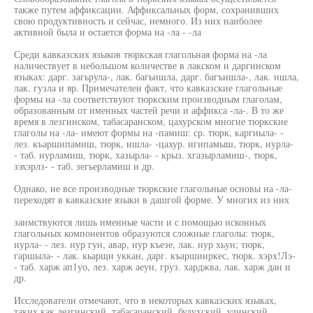
также путем аффиксации. Аффиксальных форм, сохранивших
свою продуктивность и сейчас, немного. Из них наиболее
активной была и остается форма на -ла - -ла
Среди кавказских языков тюркская глагольная форма на -ла
наличествует в небольшом количестве в лакском и даргинском
языках: дарг. загьрула-, лак. багьишла, дарг. багъишла-, лак. ишла,
лак. гузла и яр. Примечателен факт, что кавказские глагольные
формы на -ла соответствуют тюркским производным глаголам,
образованным от именных частей речи и аффикса -ла-. В то же
время в лезгинском, табасаранском, цахурском многие тюркские
глаголы на -ла- имеют формы на -памиш: ср. тюрк, каргиыла- -
лез. къаршипамиш, тюрк, ишла- -цахур. игипамыш, тюрк, нурла-
- таб. нурламиш, тюрк, хазырла- - крыз. хгазырламиш-, тюрк,
зэхэрлз- - таб. зегьерламиш и др.
Однако, не все производные тюркские глагольные основы иа -ла-
переходят в кавказские языки в дашгой форме. У многих из них
заимствуются лишь именные части и с помощью исконных
глагольных компонентов образуются сложные глаголы: тюрк,
нурла- - лез. нур гун, авар, нур къезе, лак. нур хьун; тюрк,
гаршыла- - лак. кьарщи уккан, дарг. къаршииркес, тюрк. хэрх!Лэ-
- таб. харж ап1уо, лез. харж аеун, груз. харджва, лак. харж дан и
др.
Исследователи отмечают, что в некоторых кавказских языках,
таких как лезгинский, табасаранский, будухский, удинский,