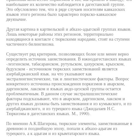
наибольшее их количество наблюдается в дагестанской группе.
Это обусловлено тем, что в ряде случаев носителям кавказских
языков этого региона было характерно поркско-кавказское
двуязычие.
Другая картина в картвельской и абхазо-адыгской группах языков.
Лишь некоторые районы этих регионов, территориально
находящиеся в контакте с тюркскими народами, стоят на ступени
частичного билингвизма.
Существует ряд критериев, позволяющих более или менее верно
определить источник заимствования. В южнодагестанских языках
-лезгинском, табасаранском, рутульском, цахурском, крызском,
будухском - источником тюркских заимствований является
азербайджанский язык. на что указывают как
экстралингвистические, так и лингвистические факторы. Вопрос
конкретного источника происхождения поркизмов в аварском,
даргинском, лакском и языках андо-цезской группы остается
проблематичным. В данном случае экстралшшзистическне
факторы подсказывают, что в аварском, даргинском, лакском и
других языках должны быть заимствования и из кумыкского, и пз
азербайджанского, и из турецкого языка (Джидалаев Н.С.
Тюркизмы в дагестанских языках. М., 1990).
По мнению А.К.Шагирова, тюркские элементы, заимствованные в
древнюю и позднейшую эпоху, попали к абхазо-адыгам из
турецкого, а к адыгам и из крымтатарского языка.