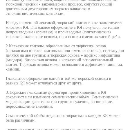
тюркской лексики - закономерный процесс, сопутствующий
длительным двусторонним тюркско-кавказским
этнолингвистическим контактам.
Наряду с именной лексикой, тюркский глагол также заимствуется
многими КЯ. Глагольное оформление в КЯ получаю г не только
непроизводные (корневые) н производные (синтетические)
тюркские глагольные основы, но и основы именных частей ре^и.
2.Кавказские глаголы, образованные от тюркских- основ
(независимо от того, глагольная пли именная основа), стрзтагурно
делятся на две группы: а)тюркская основа + аффикс инфшштива
(масдара); б)поркская основа + кавказский вспомогательный
глагол. Тюркская основа может осложняться аффиксами -миш,-ла,
-ламиш.
Глагольное оформление одной и той же тюркской основы в
разных КЯ может отличаться друг от друга.
З.Тюркскне глагольные формы ори проникновении в КЯ
сохраняют или изменяют семантический объём. Семантические
модификации делятся на три группы: сужение, расширение,
переосмысление значений.
Семантический объём отдельного тюркизма в каждом КЯ может
быть различным.
Теоретическая и праетическая ценность исследования заключается