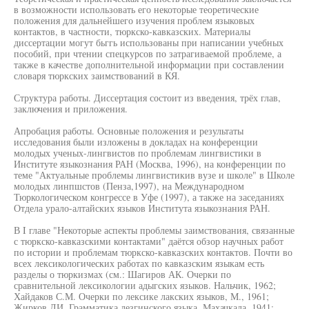
в возможности использовать его некоторые теоретические
положения для дальнейшего изучения проблем языковых
контактов, в частности, тюркско-кавказских. Материалы
диссертации могут бьггь использованы при написании учебных
пособий, при чтении спецкурсов по затрагиваемой проблеме, а
также в качестве дополнительной информации при составлении
словаря тюркских заимствований в КЯ.
Структура работы. Диссертация состоит из введения, трёх глав,
заключения и приложения.
Апробация работы. Основные положения и результаты
исследования были изложены в докладах на конференции
молодых ученых-лингвистов по проблемам лингвистики в
Институте языкознания РАН (Москва, 1996), на конференции по
теме "Актуальные проблемы лингвистикив вузе и школе" в Школе
молодых линпшстов (Пенза,1997), на Международном
Тюркологическом конгрессе в Уфе (1997), а также на заседаниях
Отдела урало-алтайских языков Института языкознания РАН.
В I главе "Некоторые аспекты проблемы заимствования, связанные
с тюркско-кавказскими контактами" даётся обзор научных работ
по истории и проблемам тюркско-кавказских контактов. Почти во
всех лексикологических работах по кавказским языкам есть
разделы о тюркизмах (см.: Шагиров АК. Очерки по
сравнительной лексикологии адыгских языков. Нальчик, 1962;
Хайдаков С.М. Очерки по лексике лакских языков, М., 1961;
Жирков ЛИ. Грамматика лезгинского языка. Махачкала, 1941;