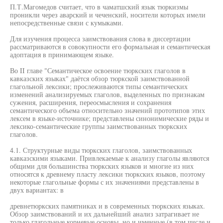
П.Т.Магомедов считает, что в чаматшский язык тюркизмы
проникли через аварский и чеченский, носители которых имели
непосредственные связи с кумыками.
Для изучения процесса заимствования слова в диссертации
рассматриваются в совокупности его формальная и семантическая
адоптация в принимающем языке.
Во II главе "Семантическое освоение тюркских глаголов в
кавказских языках" даётся обзор тюркской заимствованной
глагольной лексики; прослеживаются типы семантических
изменений анализируемых глаголов, выделенных по признакам
сужения, расширения, переосмысления и сохранения
семантического объема относительно значений прототипов этих
лексем в языке-источнике; представлены синонимические ряды и
лексико-семантические группы заимствованных тюркских
глаголов.
4.1. Структурные виды тюркских глаголов, заимствованных
кавказскими языками. Привлекаемые к анализу глаголы являются
общими для большинства тюркских языков и многие из них
относятся к древнему пласту лексики тюркских языков, поэтому
некоторые глагольные формы с их значениями представлены в
двух вариантах: в
древнетюркских памятниках и в современных тюркских языках.
Обзор заимствований и их дальнейший анализ затрагивает не
только глагольные корневые основы, но и именные (в том числе и