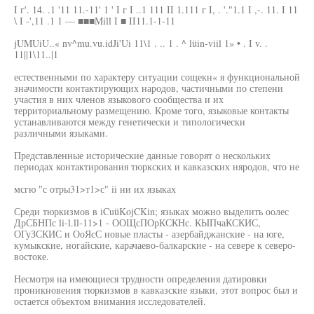
I г'. 14. .1 '11 11.-11' 1 ' I г I ..1 111 II 1.111 г I, . '."1.1 I ,-. 11. I 11
\ I -',11 .1 1 — ■■■Mill I ■ II11.1-1-11
jUMUiU..« nv^mu.vu.idJi'Ui 11\1 . .. 1 . ^ lüin-viil 1» • . I v. .
11||1\11..|1
естественными по характеру ситуации сощекн« я функциональной
значимости контактирующих народов, частичными по степени
участия в них членов языкового сообщества и их
территориальному размещению. Кроме того, языковые контакты
устанавливаются между генетически и типологически
различными языками.
Представленные исторические данные говорят о нескольких
периодах контактирования тюркских и кавказских няродов, что не
мсгю "с отры31>т1>с" ii ни их языках
Среди тюркизмов в iCuüKojCKin; языках можно выделить оолес
ДрСБНПс li-l.ll-11>1 - ООЩсПОрКСКНс. КЫПчаКСКИС,
ОГуЗСКИС и ОоЯсС новые пласты - азербайджанские - на юге,
кумыкские, ногайские, карачаево-балкарские - на севере к северо-
востоке.
Несмотря на имеющиеся трудности определения датировки
проникновения тюркизмов в кавказские языки, этот вопрос был и
остается объектом внимания исследователей.