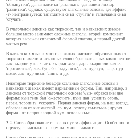
'обмануться', дагъытмисиъи 'разливать' -дагъыями йихьар
'разлиться'. Однако, существуют глагольные основы, где аффикс
-т- нейтрализуется: тапьтдатми сиъи 'стучать' и тапылдами сиъи
'стучать'.
В глагольной лексике как тюркских, так и кавказских языков
большое место занимают сложные глаголы, второй компонент
которых выражен спрягаемой формой глагола, а первый другой
частью речи.
В кавказских языках много сложных глаголов, образованных от
тюркского имени и исконных словообразовательных компонентов:
лак. кьарши у клак, лез. къариаг хьун, дарг. къаршили калзес
'противиться'; лак. бугъ бая 'задушить'; лез. нур гун, авар, нур
кьезе, лак. нур дизан 'сиять' и др.
Некоторые тюркские безаффиксальные глагольные основы в
кавказских языках имеют вариативные формы. Так, например, в
лакском от тюркской глагольной основы %ыз- образованы две
формы: кьизгъин бан 'ожесточить', къиз дан 'усилить огонь,
перен. торопить, ускорять'. Первая лакская форма, на наш взгляд,
образована от кыпчакской, ср. кум. основу къызгъын-; другая
форма - от непроизводной кум. основы къыз-.
3.2. Словообразование глаголов путем аффиксации. Особенности
структуры глагольных форм на -миш - -ламиги.
Словообразование глагола в тюркских языках осуществляется