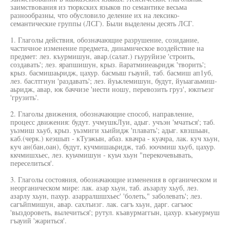
заимствования из тюркских языков по семантике весьма
разнообразны, что обусловило деление их на лексико-
семантические группы (ЛСГ). Были выделены десять ЛСГ.
1. Глаголы действия, обозначающие разрушение, созидание,
частичное изменение предмета, динамическое воздействие на
предмет: лез. къурмишун, авар.(салат.) гьуруйизе 'строить,
создавать'; лез. ярапшишун, крыз. йаратмииеаьридж 'творить';
крыз. басмишаьридж, цахур. басмыш гьауий, таб. басмиш ап1уб,
лез. баслтгиун 'раздавать'; лез. йуьклемишун, будут, йуыагаьмиш-
аьридж, авар, юк баччизе 'нести ношу, перевозить груз', юкпъезг
'грузить'.
2. Глаголы движения, обозначающие способ, направление,
процесс движения: будут. учмушкЛуи, адыг. учъэн 'мчаться'; таб.
уьзмиш хьуб, крыз. уьзмиги хьийидж 'плавать'; адыг. квзшьын,
каб.(черк.) кеэшып - кТуэжын, абаз. квачра - куачра, лак. куч хьун,
куч ан(бан,оан), будут, кучмишаьридж, таб. юочмиш хьуб, цахур.
ккчмишхьес, лез. куьчмишун - куьч хьун "перекочевывать,
переселиться'.
3. Глаголы состояния, обозначающие изменения в органическом и
неорганическом мире: лак. азар хьун, таб. аъзарлу хьуб, лез.
азарлу хьун, пахур. азарралшшхьес' 'болеть," заболевать'; лез.
сагъйпмишун, авар. сахлъизг. лак. сагъ хьун, дарг. сагъюс
'выздороветь, вылечиться'; рутул. къавурмаггын, цахур. къаеурмуш
гъауий 'жариться'.