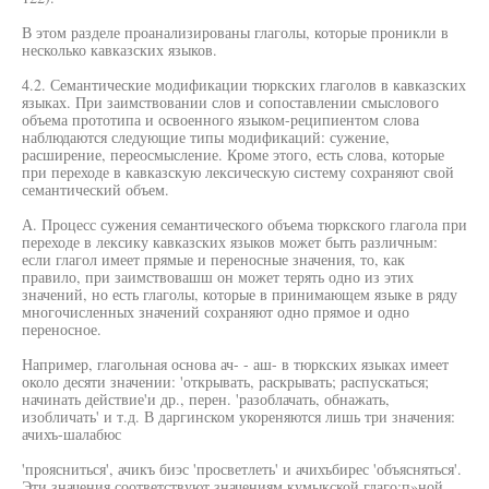
В этом разделе проанализированы глаголы, которые проникли в
несколько кавказских языков.
4.2. Семантические модификации тюркских глаголов в кавказских
языках. При заимствовании слов и сопоставлении смыслового
объема прототипа и освоенного языком-реципиентом слова
наблюдаются следующие типы модификаций: сужение,
расширение, переосмысление. Кроме этого, есть слова, которые
при переходе в кавказскую лексическую систему сохраняют свой
семантический объем.
А. Процесс сужения семантического объема тюркского глагола при
переходе в лексику кавказских языков может быть различным:
если глагол имеет прямые и переносные значения, то, как
правило, при заимствовашш он может терять одно из этих
значений, но есть глаголы, которые в принимающем языке в ряду
многочисленных значений сохраняют одно прямое и одно
переносное.
Например, глагольная основа ач- - аш- в тюркских языках имеет
около десяти значении: 'открывать, раскрывать; распускаться;
начинать действие'и др., перен. 'разоблачать, обнажать,
изобличать' и т.д. В даргинском укореняются лишь три значения:
ачихъ-шалабюс
'проясниться', ачикъ биэс 'просветлеть' и ачихъбирес 'объясняться'.
Эти значения соответствуют значениям кумыкской глаго;п»ной