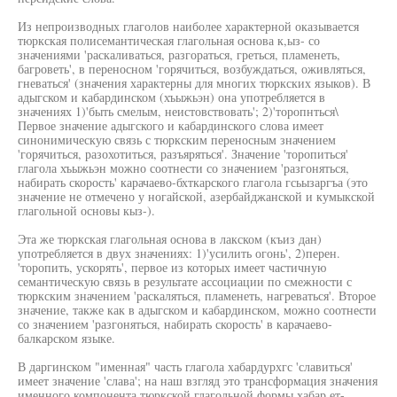
Из непроизводных глаголов наиболее характерной оказывается
тюркская полисемантическая глагольная основа к,ыз- со
значениями 'раскаливаться, разгораться, греться, пламенеть,
багроветь', в переносном 'горячиться, возбуждаться, оживляться,
гневаться' (значения характерны для многих тюркских языков). В
адыгском и кабардинском (хъыжьэн) она употребляется в
значениях 1)'быть смелым, неистовствовать'; 2)'торопнться\
Первое значение адыгского и кабардинского слова имеет
синонимическую связь с тюркским переносным значением
'горячиться, разохотиться, разъяряться'. Значение 'торопиться'
глагола хъыжьэн можно соотнести со значением 'разгоняться,
набирать скорость' карачаево-бхткарского глагола гсьызаргъа (это
значение не отмечено у ногайской, азербайджанской и кумыкской
глагольной основы кыз-).
Эта же тюркская глагольная основа в лакском (къиз дан)
употребляется в двух значениях: 1)'усилить огонь', 2)перен.
'торопить, ускорять', первое из которых имеет частичную
семантическую связь в результате ассоциации по смежности с
тюркским значением 'раскаляться, пламенеть, нагреваться'. Второе
значение, также как в адыгском и кабардинском, можно соотнести
со значением 'разгоняться, набирать скорость' в карачаево-
балкарском языке.
В даргинском "именная" часть глагола хабардурхгс 'славиться'
имеет значение 'слава'; на наш взгляд это трансформация значения
именного компонента тюркской глагольной формы хабар ет-,