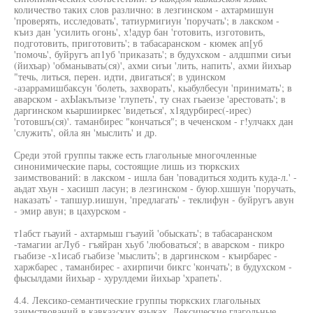
количество таких слов различно: в лезгинском - ахтармишун
'проверять, исследовать', татиурмигиун 'поручать'; в лакском -
къиз дан 'усилить огонь', х!адур бан 'готовить, изготовить,
подготовить, приготовить'; в табасаранском - кюмек ап[уб
'помочь', буйругъ ап1уб 'приказать'; в будухском - алдшпми сиъи
(йихъар) 'обманывать(ся)', ахми сиъи 'лить, напить', ахми йихъар
"течь, литься, перен. идти, двигаться'; в удинском
-азаррамишбаксун 'болеть, захворать', кьабулбесун 'принимать'; в
аварском - ахЫакълъизе 'глупеть', ту снах гьаеизе 'арестовать'; в
даргинском кьаршииркес 'видеться', х1ядурбирес(-ирес)
'готовшъ(ся)'. таманбирес "кончаться"; в чеченском - г!улчакх дан
'служить', ойла ян 'мыслить' и др.
Среди этой группы также есть глагольные многочленные
синонимические пары, состоящие лишь из тюркских
заимствований: в лакском - ишла бан 'повадиться ходить куда-л.' -
аьдат хъун - хасишп ласун; в лезгинском - буюр.хшшун 'поручать,
наказать' - тапшур.иишун, 'предлагать' - теклифун - буйругъ авун
- эмир авун; в цахурском -
т1абст гьауий - ахтармыш гъауий 'обыскать'; в табасаранском
-тамагии агЛуб - гъяйран хьуб 'любоваться'; в аварском - пикро
гьабизе -х1исаб гьабизе 'мыслить'; в даргинском - къирбарес -
харжбарес , таманбирес - ахирпичи бикгс 'кончать'; в будухском -
фысылдами йихьар - хурулдеми йихьар 'храпеть'.
4.4. Лексико-семантические группы тюркских глагольных
заимствований в кавказских языках. Лексические глагольные