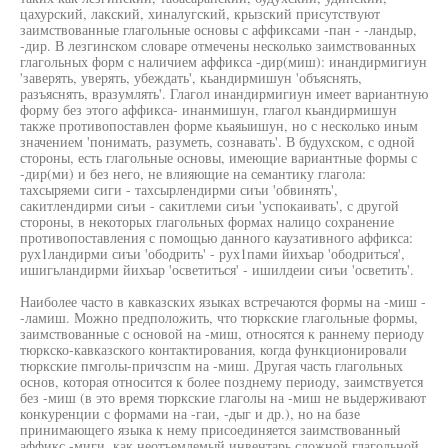
цахурский, лакский, хиналугский, крызский присутствуют
заимствованные глагольные основы с аффиксами -пан - -ландыр,
-дир. В лезгинском словаре отмечены несколько заимствованных
глагольных форм с наличием аффикса -дир(миш): инандирмигиун
'заверять, уверять, убеждать', кьандирмишун 'объяснять,
разъяснять, вразумлять'. Глагол инандирмигиун имеет вариантную
форму без этого аффикса- инанмишун, глагол кьандирмишун
также противопоставлен форме кьаяыишун, но с несколько иным
значением 'понимать, разуметь, сознавать'. В будухском, с одной
стороны, есть глагольные основы, имеющие вариантные формы с
-дир(ми) и без него, не влияющие на семантику глагола:
тахсыряеми сиги - тахсырлендирми сиъи 'обвинять',
сакитлендирми сиъи - сакитлеми сиъи 'успокаивать', с другой
стороны, в некоторых глагольных формах налицо сохранение
противопоставления с помощью данного каузативного аффикса:
рух1ландирми сиъи 'ободрить' - рух1пами йихъар 'ободриться',
ишигьландирми йихъар 'осветиться' - ишилдеии сиъи 'осветить'.
Наиболее часто в кавказских языках встречаются формы на -миш -
-ламиш. Можно предположить, что тюркские глагольные формы,
заимствованные с основой на -миш, относятся к раннему периоду
тюркско-кавказского контактирования, когда функционировали
тюркские пмголы-причзспм на -миш. Другая часть глагольных
основ, которая относится к более позднему периоду, заимствуется
без -миш (в это время тюркские глаголы на -миш не выдерживают
конкуренции с формами на -гаи, -дыг и др.), но на базе
принимающего языка к нему присоединяется заимствованный
аффикс -миги, как неотъемлемый инвентарь сложной глагольной