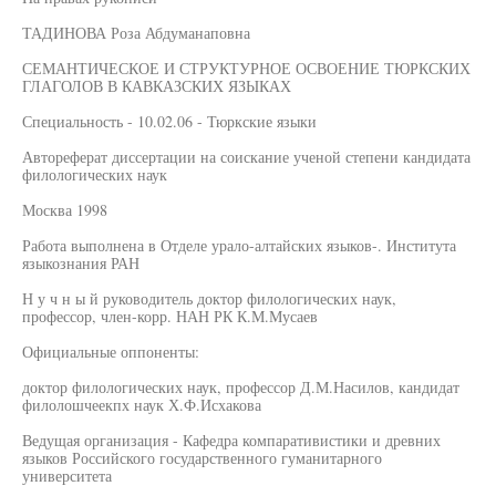
ТАДИНОВА Роза Абдуманаповна
СЕМАНТИЧЕСКОЕ И СТРУКТУРНОЕ ОСВОЕНИЕ ТЮРКСКИХ
ГЛАГОЛОВ В КАВКАЗСКИХ ЯЗЫКАХ
Специальность - 10.02.06 - Тюркские языки
Автореферат диссертации на соискание ученой степени кандидата
филологических наук
Москва 1998
Работа выполнена в Отделе урало-алтайских языков-. Института
языкознания РАН
Н у ч н ы й руководитель доктор филологических наук,
профессор, член-корр. НАН РК К.М.Мусаев
Официальные оппоненты:
доктор филологических наук, профессор Д.М.Насилов, кандидат
филолошчеекпх наук Х.Ф.Исхакова
Ведущая организация - Кафедра компаративистики и древних
языков Российского государственного гуманитарного
университета