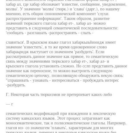
хабар ал, где хабар обозначает 'известие, сообщение, уведомление,
молва'. У значении 'молва' (тюрк.) и 'слава' (дарг.), по нашему
мнению, есть общин синонимический компонент 'слухи.
распространение информации'. Таким образом, развитие
значений тюркского глагола хабар ет-. хабар ал- можно
представить в следующей семантической последовательности:
'сообщать - разглашать -распространять - слыть -
славиться'. В крызском языке глагол хабаркьаъйинидж имеет
значение 'известить', в то же время однокоренное слово
хабараьридж выступает со значением 'разбудить'. Если
рассматривать данное значение как прямое, то семантическую
связь между значениями тюркского хабар ет-, хабар ал- и
крызского глагола установить сложно. Но сслп представить данное
значение как переносное, то можно выстроить следующую
семантическую цепочку, позволяющую обнаружить некую связь:
"спрашивать - узнавать - интересоваться - пробуждать интерес
-разбудить.
Г. Некоторая часть тюркизмов не претерпевает каких-либо
— г
семантических модификаций при вхождении в лексическую
систему кавказских языков. Этот процесс затрагивает как
моносемантические, так и полисемантические глаголы. Например,
глагоя юз- со значешгем 'плавать', характерным для многих
тюркских языков, перешел в некоторые кавказские языки без