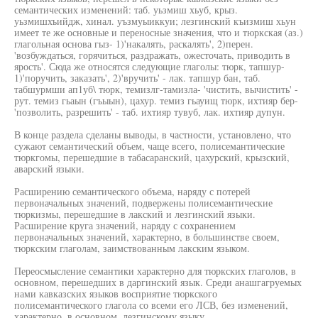
семантических изменений: таб. уьзмиш хьуб, крыз.
уьзмишхъийдж, хинал. уъзмуыиккуи; лезгинский къизмиш хьун
имеет те же основные и переносные значения, что и тюркская (аз.)
глагольная основа гыз- 1)'накалять, раскалять', 2)перен.
'возбуждаться, горячиться, раздражать, ожесточать, приводить в
ярость'. Сюда же относятся следующие глаголы: тюрк, тапшур-
1)'поручить, заказать', 2)'вручить' - лак. тапшур бан, таб.
табшурмши ап1уб\ тюрк, темизлг-тамизла- 'чистить, вычистить' -
рут. темиз гьаын (гъыын), цахур. темиз гьауищ тюрк, ихтияр бер-
'позволить, разрешить' - таб. ихтияр тувуб, лак. ихтияр дупун.
В конце раздела сделаны выводы, в частности, установлено, что
сужают семантический объем, чаще всего, полисемантические
тюркгомы, перешедшие в табасаранский, цахурский, крызский,
аварский языки.
Расширению семантического объема, наряду с потерей
первоначальных значений, подвержены полисемантические
тюркизмы, перешедшие в лакский и лезгинский языки.
Расширение круга значений, наряду с сохранением
первоначальных значений, характерно, в большинстве своем,
тюркским глаголам, заимствованным лакским языком.
Переосмысление семантики характерно для тюркских глаголов, в
основном, перешедших в даргинский язык. Среди анашгагруемых
нами кавказских языков восприятие тюркского
полисемантического глагола со всеми его ЛСВ, без изменений,
характерно, в основном, лезгинскому языку.