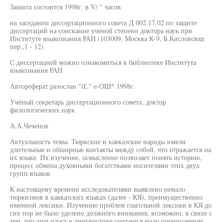
Заншта состоится 1998г. в V/ " часов
на заседании диссертационного совета Д 002.17.02 по защите
диссертаций на соискание ученой степени доктора наук при
Институте языкознания РАН (103009, Москва К-9, Б.Кисловсюш
пер.,1 - 12)
С диссертацией можно ознакомиться в библиотеке Института
языкознания РАН
Автореферат разослан "/£." е-ОШ^ 1998г.
Учёный секретарь диссертационного совета, доктор
филологических наук
А.А.Чеченов
Актуальность темы. Тюркские и кавказские народы имели
длительные и обширные контакты между собой, что отражается на
их языке. Их изучение, осмысление позволяет понять историю,
процесс обмена духовными богатствами носителями этих двух
групп языков.
К настоящему времени исследователями выявлено немало
тюркизмов в кавказских языках (далее - КЯ), преимущественно
именной лексики. Изучению проблем глагольной лексики в КЯ до
сих пор не было уделено должного внимания, возможно, в связи с
тем, что этот пласт в лингвистике считается мало проницаемым.