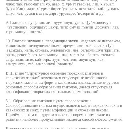
либо: таб. гьюрмат ап1уб, авар. х1урмат гьабизе, лак. xlypuam
бусса (бан), дарг. х1урматбирес 'уважать, почитать'; таб. русвагъ
anlyo, лез. русвагъ авун, дарг. урузварес 'позорить' и др.
9. Глаголы ощущения: лез. дуумишун, удин. т[уймыиюесун
'чувствовать, ощущать'; цахур. титр ому ш гъауий 'дрожать'; лез.
тгрпемишун 'потеть'.
10. Глаголы звучания, передающие звуки, издаваемые человеком,
животными, неодушевленными предметами: лак. агьчак т1ун
'вздыхать, ныть, стонать, жаловаться'; лез. багырмишун 'кричать,
орать, реветь'; лез. мелемишун, лак. мяъ т1ун 'блеять, стенать';
авар, звангъизе, каб-черк. зуун, лез. зенг авунгъун, лак.
зангриитан, таб. зенг йивуб. 'звонить'.
В III главе "Структурное освоение тюркских глаголов в
кавказских языках" отмечаются структурные особенности
тюркских глагольных форм в кавказских языках, анализируются
основные способы образования глаголов, даётся структурная
классификация тюркских глагольных заимствований.
3.1. Образование глагонов путем словосложения.
Словообразование глагола осуществляется как в тюркских, так и в
кавказских языках, путём аффиксации и сложения лексем.
Причём, я в том и в другом языке на современном этапе их
развития наиболее продуктивным является способ словосложения.
В тюркских языках внутриглагольное сложение сводится в