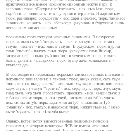
практически все имеют исконную синонимическую пару. В
аварском: тюрк. хГаоурлъизе 'готовить' - иск. къач1азе, тюрк,
гъулбасине 'подписать' -иск. сунданиги тер лъезв. В даргинском:
тюрк, разийварес 'обрадовать' - иск. хари вирахъес, тюрк, таманаос
'закончить, кончить' - иск. аберхес; в цахурском и будухском лишь
нескольким заимствованным
тюркизмам соответствуют исконные синонимы. В цахурском:
тюрк. ачмыш гьауий 'открывать' - иск. сахагъун, тюрк, темиз
гьауий 'чистить' - иск. маыпт гьауий. В будухском: тюрк, иур.ии
сиъи "гноить' - палхум сиъи, тюрк, уьркуьтми сиъи(йихъар)
'испугать(ся)' - соьнк!уь (сонк!он): в чеченском: тюрк, томата
байта 'удивить' - цецдаккха, тюрк, буьйр дала 'командовать' -
куъгалла дан.
б) состоящие из нескольких тюркских заимствованных глаголов и
исконного эквивалента: в лакском: тюрк, аьчух уккан, сагъ хъун
'поправиться, выздороветь' - иск. хъин хьунж; в лезгинском: тюрк,
харж авун, пуч авун "'тратить' - иск. серф авун; тюрк, ачух хъун,
гиад хъун, нур хъун 'просветлеть, просиять' - иск. хееши хъун; в
табасаранском: тюрк, ж аз а тувуб, писламиш ап1уб 'осудить' -
иск. синих ап[уб; тюрк, алдатмиш ап1уб, ягъалмиш ап1уб
'сманить' - иск. гъахуб; в аварском: тюрк, инжит гьаеизе, г1азаб
кьезе 'мучить' - иск. г1акьуба кьезе;
Однако, встречаются заимствованные полисемантические
тюркизмы, в которых некоторые ЛСВ не имеют исконных
синонимических соответствий. В каждом кавказском языке