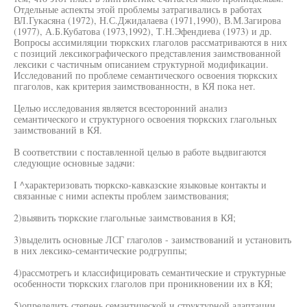
Отдельные аспекты этой проблемы затрагивались в работах
ВЛ.Гукасяна (1972), Н.С.Джидалаева (1971,1990), В.М.Загирова
(1977), А.Б.Кубатова (1973,1992), Т.Н.Эфендиева (1973) и др.
Вопросы ассимиляции тюркских глаголов рассматриваются в них
с позиций лексикографического представления заимствованной
лексики с частичным описанием структурной модификации.
Исследований по проблеме семантического освоения тюркских
пгаголов, как критерия заимствованностн, в КЯ пока нет.
Целью исследования является всесторонний анализ
семантического и структурного освоения тюркских глагольных
заимствований в КЯ.
В соответствии с поставленной целью в работе выдвигаются
следующие основные задачи:
I ^характеризовать тюркско-кавказские языковые контакты и
связанные с ними аспекты проблем заимствования;
2)выявить тюркские глагольные заимствования в КЯ;
3)выделить основные ЛСГ глаголов - заимствований и установить
в них лексико-семантические родгруппы;
4)рассмотрегь и классифицировать семантические и структурные
особенности тюркских глаголов при проникновении их в КЯ;
5)определить степень семантической и структурной адаптации