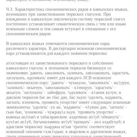
Ч.З. Характеристика синонимических рядов в кавказских языках,
возникших при заимствовании тюркских глаголов. При
вхождении в кавказскую лексическую систему тюркский глагол
постепенно устанавливает семантическую связь с тем или иным
исконным словом и тем самым вступает в отношение с его
синонимическим рядом.
В кавказских языках отмечаются синонимические пары
различного характера. В диссертации исконная синонимическая
пара устанавливается для каждого значения тюркизма:
а)состоящие из заимствованного тюркского и собственно
кавказского глагола: в лезпшеком тюркизм бясмишун со
значениями 'давить, заваливать, заливать, заволакивать, зарастать,
заглушать, одолевать' имеет для каждого ЛСВ исконную
синонимическую пару: 'давить' - чуъкьуън, 'заваливать' - ац1урун,
'заливать'- экъичун, 'заволакивать' - к1евирун, 'зарастать' -
акъатун, 'заглушать' - зайифрун, 'одолевать' - к1аник кутун; в
дакском тюркизм бас ан (бас дан, бас хьун) 'одолеть, надавить,
загнать; изнемочь, проявить упорство' имеет следующие исконные
эквиваленты: 'одолеть' -ух ан, 'надавить' - ч1увин дан, 'загнать' -
гьан бан, 'изнемочь' - чужрац1а хьун, 'проявить упорство' -
кьянкьа ац1пан\ в табасаранском: алдатмиш ап1уб 'обмануть' -
куч1ап ап1уб, багъишламиш ап1уб 'прощать' - хил алдабгъуб; в
адыгском тюркизму хьарджы ш!ын 'тратить' соответствует
исконный синоним гъэк1одын; в аварском и даргинском языках,
среди отмеченных нами тюркских глагольных заимствований,