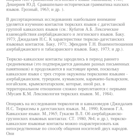
Дешериев Ю.Д. Сравшпельно-историческая грамматика нахских
языков. Грозный, 1963; и др. ).
В диссертационных исследованиях наибольшее внимание
уделяется изучению контактов тюркских языков с дагестанской
группой кавказских языков (см.: Кубатов А.Б. Лексические
взаимодействия азербайджанского и лезгинского языков. Баку.
1973; Джидалаев Н.С. К характеристике тюркско-дагестанских
языковых контактов. Баку, 1971; Эфендиев Т.Н. Взаимоотношения
азербайджанского и табасаранского языков. Баку, 1973; и др.).
Тюркско-кавказскне контакты зародились в период раннего
средневековья (это подтверждается данными разных письменных
памятников) и продолжаются в настоящее время, поскольку
кавказские языки с трех сторон окружены тюркскими языками -
азербайджанским, турецким, кумыкским, карачаево-балкарским,
ногайским, крымскотатарским, которые, иной раз, в
территориальном отношении сложно переплетаются с первыми
(Мусаев K.M. Лексикология тюркских языков. М., 1984).
Опираясь на исследования тюркологов и кавказоведов (Джидалаев
Н.С. Тюркизмы в дагестанских языках. М., 1990; Климов Г.А.
Кавказские языки. М.,1965; Гукасян В.Л. Об азербайджанско-
грузинских языковых контактах: СТ. 1980, №4; и др.), тюркско-
кавказскне языковые контакты можно охарактеризовать как
непосредственные по способу общения носителей двух народов.
Они