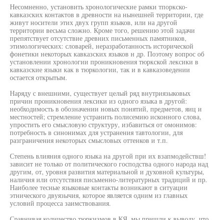
Несомненно, установить хронологические рамки тпоркско-
кавказских контактов в древности на нынешней территории, где
живут носители этих двух групп языков, или на другой
территории весьма сложно. Кроме того, решению этой задачи
препятствует отсутствие древних письменных памятников,
этимологических: словарей, неразработанность исторической
фонетики некоторых кавказских языков н др. Поэтому вопрос об
установлении хронологии проникновения тюркской лексики в
кавказские языки как в тюркологии, так и в кавказоведении
остается открытым.
Наряду с внешними, существует целый ряд внутриязыковых
причин проникновения лексики из одного языка в другой:
необходимость в обозначении новых понятий, предметов, яиц и
местностей; стремление устранить полисемию исконного слова,
упростить его смысловую структуру, избавиться от омонимов:
потребность в синонимах для устранения тавтологии, для
разграничения некоторых смысловых оттенков и т.п.
Степень влияния одного языка на другой при их взапмодействш!
зависит не только от политического господства одного народа над
другим, от, уровня развития материальной и духовной культуры,
наличия или отсутствия письменно-литературных традиций и пр.
Наиболее тесные языковые контакты возникают в ситуации
этнического двуязычия, которое является одним из главных
условий процесса заимствования.
Сравнивая количество тюркизмов в КЯ, мы пришли к выводу, что