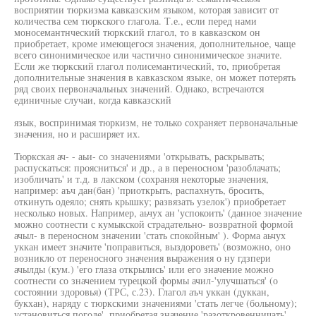
восприятии тюркизма кавказским языком, которая зависит от
количества сем тюркского глагола. Т.е., если перед нами
моносемантнческий тюркский глагол, то в кавказском он
приобретает, кроме имеющегося значения, дополнительное, чаще
всего синонимическое или частично синонимическое значите.
Если же тюркский глагол полисемантический, то, приобретая
дополнительные значения в кавказском языке, он может потерять
ряд своих первоначальных значений. Однако, встречаются
единичные случаи, когда кавказский
язык, воспринимая тюркизм, не только сохраняет первоначальные
значения, но и расширяет их.
Тюркская ач- - аьи- со значениями 'открывать, раскрывать;
распускаться: проясниться' и др., а в переносном 'разоблачать;
изобличать' и т.д. в лакском (сохраняя некоторые значения,
например: аъч дан(бан) 'приоткрыть, распахнуть, бросить,
откинуть одеяло; снять крышку; развязать узелок') приобретает
несколько новых. Например, аьчух ан 'успокоить' (данное значение
можно соотнести с кумыкской страдательно- возвратной формой
ачыл- в переносном значении 'стать спокойным' ). Форма аьчух
уккан имеет значите 'поправиться, выздороветь' (возможно, оно
возникло от переносного значения выражения о ну гдзпери
ачылды (кум.) 'его глаза открылись' или его значение можно
соотнести со значением турецкой формы ачил-'улучшаться' (о
состоянии здоровья) (ТРС, с.23). Глагол аъч уккан (дуккан,
букхан), наряду с тюркскими значениями 'стать легче (больному);
установиться погоде', приобретая значение 'разоткровенничать'.