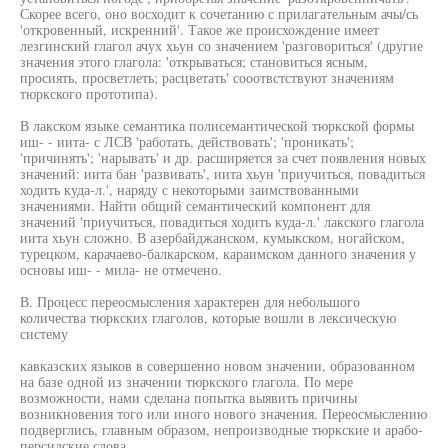
Скорее всего, оно восходит к сочетанию с прилагательным ачы/сь
'откровенный, искренний'. Такое же происхождение имеет
лезгинский глагол ачух хьун со значением 'разговориться' (другие
значения этого глагола: 'открываться; становиться ясным,
просиять, просветлеть; расцветать' сооотвстствуют значениям
тюркского прототипа).
В лакском языке семантика полисемантической тюркской формы
иш- - иита- с ЛСВ 'работать, действовать'; 'проникать';
'причинять'; 'нарывать' и др. расширяется за счет появления новых
значений: иита бан 'развивать', иита хьун 'приучиться, повадиться
ходить куда-л.', наряду с некоторыми заимствованными
значениями. Найти общий семантический компонент для
значений 'приучиться, повадиться ходить куда-л.' лакского глагола
иита хьун сложно. В азербайджанском, кумыкском, ногайском,
турецком, карачаево-балкарском, караимском данного значения у
основы иш- - мила- не отмечено.
В. Процесс переосмысления характерен для небольшого
количества тюркских глаголов, которые вошли в лексическую
систему
кавказских языков в совершенно новом значении, образованном
на базе одной из значении тюркского глагола. По мере
возможности, нами сделана попытка выявить причины
возникновения того или иного нового значения. Переосмыслению
подверглись, главным образом, непроизводные тюркские и арабо-
персидские слова.