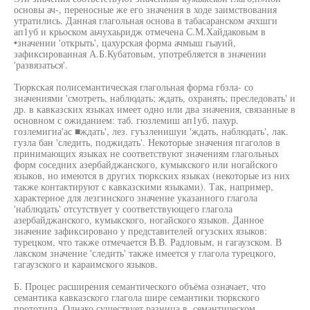
основы ач-, переносные же его значения в ходе заимствования
утратились. Данная глагольная основа в табасаранском ачхшги
ап1уб и крьоском аьчухаьридж отмечена С.М.Хайдаковым в
•значении 'открыть', цахурская форма ачмыш гьауий,
зафиксированная А.Б.Кубатовым, употребляется в значении
'развязаться'.
Тюркская полисемантическая глагольная форма гбзла- со
значениями 'смотреть, наблюдать; ждать, охранять; преследовать' и
др. в кавказских языках имеет одно или два значения, связанные в
основном с ожиданием: таб. гюзлемиш ап1уб, пахур.
гозлемигиа'ас ■ждать', лез. гуъзлеиишуи 'ждать, наблюдать', лак.
гузла бан 'следить, поджидать'. Некоторые значения пгаголов в
принимающих языках не соответствуют значениям глагольных
форм соседних азербайджанского, кумыкского или ногайского
языков, но имеются в других тюркских языках (некоторые из них
также контактируют с кавказскими языками). Так, например,
характерное для лезгинского значение указанного глагола
'наблюдать' отсутствует у соответствующего глагола
азербайджанского, кумыкского, ногайского языков. Данное
значение зафиксировано у представителей огузских языков:
турецком, что также отмечается В.В. Радловым, н гагаузском. В
лакском значение 'следить' также имеется у глагола турецкого,
гагаузского и караимского языков.
Б. Процес расширения семантического объёма означает, что
семантика кавказского глагола шире семантики тюркского
прототипа. Однако существует разница в. семантическом