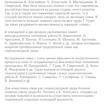
проведенные К. Дзагкоевым, X. Дзуце-вым, А. Магомедовым, Я.
Смирновой. Ими было высказано мнение о том, что современная
российская семья находится на разных стадиях своего развития.
Так, если в городе она переживает серьезный кризис, то в
сельской местности можно говорить лишь об эволюции семьи. В
этом контексте большое значение представляют труды Т. Гурко,
где также раскрывается множественность вариаций «семьи».
К освещаемой в диссертации проблематики имеют
непосредственное отношение работы И. Дементьевой, Н.
Аристовой, В. Попова, Н.Соловьева, Н. Шимина, М. Арутюнян,
О. Здравомыслова, А. Наруск, Л. Ясной и др., которые посвящены
вопросам преобразования традиционной семьи как
социокультурной среды.
Исследования семьи с точки зрения зависимости воспитательного
процесса в семье от складывающихся межличностных отношений
проводились М. Панкратовой, Т. Гурко, Н. Гавриловой, Д. Чечот,
И. Федоровым и др. Также важным источником анализа
социализации в проблемных семьях служат социологические
работы В. Альперович, С. Самыгина, Л. Столяренко, А. Тащева,
Н. Бинеевой и др.
Для осмысления семьи как социокультурной среды большое
значение имеют труды Ю. Лотмана и Б. Успенского, опираясь на
которые появляется возможность осуществить типологизацию
современной социально-культурной реальности.