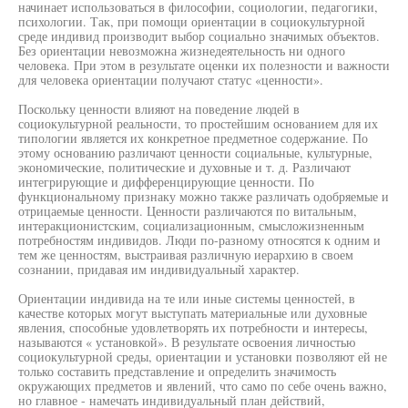
начинает использоваться в философии, социологии, педагогики,
психологии. Так, при помощи ориентации в социокультурной
среде индивид производит выбор социально значимых объектов.
Без ориентации невозможна жизнедеятельность ни одного
человека. При этом в результате оценки их полезности и важности
для человека ориентации получают статус «ценности».
Поскольку ценности влияют на поведение людей в
социокультурной реальности, то простейшим основанием для их
типологии является их конкретное предметное содержание. По
этому основанию различают ценности социальные, культурные,
экономические, политические и духовные и т. д. Различают
интегрирующие и дифференцирующие ценности. По
функциональному признаку можно также различать одобряемые и
отрицаемые ценности. Ценности различаются по витальным,
интеракционистским, социализационным, смысложизненным
потребностям индивидов. Люди по-разному относятся к одним и
тем же ценностям, выстраивая различную иерархию в своем
сознании, придавая им индивидуальный характер.
Ориентации индивида на те или иные системы ценностей, в
качестве которых могут выступать материальные или духовные
явления, способные удовлетворять их потребности и интересы,
называются « установкой». В результате освоения личностью
социокультурной среды, ориентации и установки позволяют ей не
только составить представление и определить значимость
окружающих предметов и явлений, что само по себе очень важно,
но главное - намечать индивидуальный план действий,