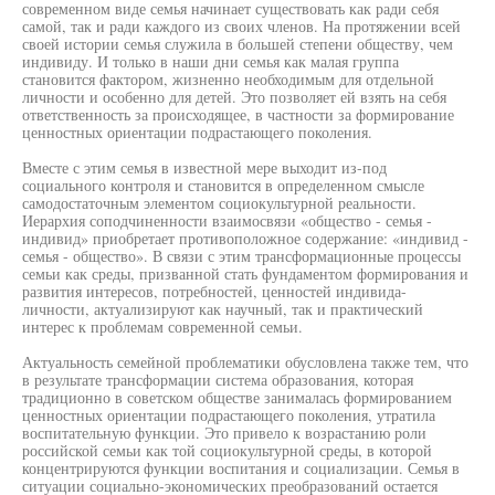
современном виде семья начинает существовать как ради себя
самой, так и ради каждого из своих членов. На протяжении всей
своей истории семья служила в большей степени обществу, чем
индивиду. И только в наши дни семья как малая группа
становится фактором, жизненно необходимым для отдельной
личности и особенно для детей. Это позволяет ей взять на себя
ответственность за происходящее, в частности за формирование
ценностных ориентации подрастающего поколения.
Вместе с этим семья в известной мере выходит из-под
социального контроля и становится в определенном смысле
самодостаточным элементом социокультурной реальности.
Иерархия соподчиненности взаимосвязи «общество - семья -
индивид» приобретает противоположное содержание: «индивид -
семья - общество». В связи с этим трансформационные процессы
семьи как среды, призванной стать фундаментом формирования и
развития интересов, потребностей, ценностей индивида-
личности, актуализируют как научный, так и практический
интерес к проблемам современной семьи.
Актуальность семейной проблематики обусловлена также тем, что
в результате трансформации система образования, которая
традиционно в советском обществе занималась формированием
ценностных ориентации подрастающего поколения, утратила
воспитательную функции. Это привело к возрастанию роли
российской семьи как той социокультурной среды, в которой
концентрируются функции воспитания и социализации. Семья в
ситуации социально-экономических преобразований остается