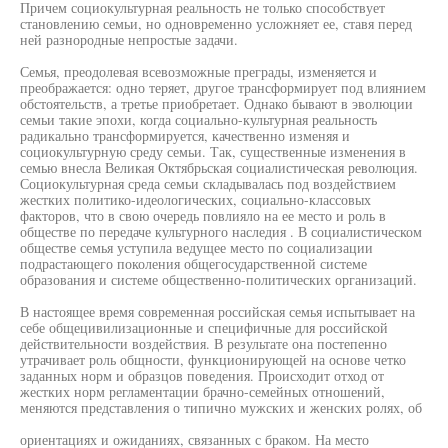
Причем социокультурная реальность не только способствует
становлению семьи, но одновременно усложняет ее, ставя перед
ней разнородные непростые задачи.
Семья, преодолевая всевозможные преграды, изменяется и
преображается: одно теряет, другое трансформирует под влиянием
обстоятельств, а третье приобретает. Однако бывают в эволюции
семьи такие эпохи, когда социально-культурная реальность
радикально трансформируется, качественно изменяя и
социокультурную среду семьи. Так, существенные изменения в
семью внесла Великая Октябрьская социалистическая революция.
Социокультурная среда семьи складывалась под воздействием
жестких политико-идеологических, социально-классовых
факторов, что в свою очередь повлияло на ее место и роль в
обществе по передаче культурного наследия . В социалистическом
обществе семья уступила ведущее место по социализации
подрастающего поколения общегосударственной системе
образования и системе общественно-политических организаций.
В настоящее время современная российская семья испытывает на
себе общецивилизационные и специфичные для российской
действительности воздействия. В результате она постепенно
утрачивает роль общности, функционирующей на основе четко
заданных норм и образцов поведения. Происходит отход от
жестких норм регламентации брачно-семейных отношений,
меняются представления о типично мужских и женских ролях, об
ориентациях и ожиданиях, связанных с браком. На место