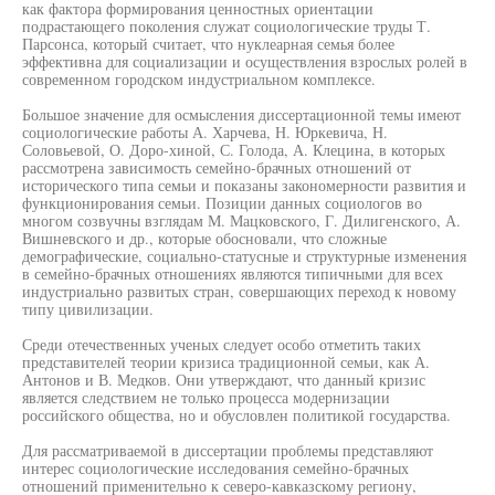
как фактора формирования ценностных ориентации
подрастающего поколения служат социологические труды Т.
Парсонса, который считает, что нуклеарная семья более
эффективна для социализации и осуществления взрослых ролей в
современном городском индустриальном комплексе.
Большое значение для осмысления диссертационной темы имеют
социологические работы А. Харчева, Н. Юркевича, Н.
Соловьевой, О. Доро-хиной, С. Голода, А. Клецина, в которых
рассмотрена зависимость семейно-брачных отношений от
исторического типа семьи и показаны закономерности развития и
функционирования семьи. Позиции данных социологов во
многом созвучны взглядам М. Мацковского, Г. Дилигенского, А.
Вишневского и др., которые обосновали, что сложные
демографические, социально-статусные и структурные изменения
в семейно-брачных отношениях являются типичными для всех
индустриально развитых стран, совершающих переход к новому
типу цивилизации.
Среди отечественных ученых следует особо отметить таких
представителей теории кризиса традиционной семьи, как А.
Антонов и В. Медков. Они утверждают, что данный кризис
является следствием не только процесса модернизации
российского общества, но и обусловлен политикой государства.
Для рассматриваемой в диссертации проблемы представляют
интерес социологические исследования семейно-брачных
отношений применительно к северо-кавказскому региону,