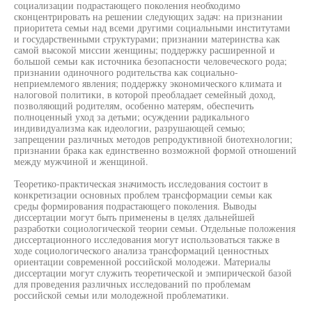
социализации подрастающего поколения необходимо
сконцентрировать на решении следующих задач: на признании
приоритета семьи над всеми другими социальными институтами
и государственными структурами; признании материнства как
самой высокой миссии женщины; поддержку расширенной и
большой семьи как источника безопасности человеческого рода;
признании одиночного родительства как социально-
неприемлемого явления; поддержку экономического климата и
налоговой политики, в которой преобладает семейный доход,
позволяющий родителям, особенно матерям, обеспечить
полноценный уход за детьми; осуждении радикального
индивидуализма как идеологии, разрушающей семью;
запрещении различных методов репродуктивной биотехнологии;
признании брака как единственно возможной формой отношений
между мужчиной и женщиной.
Теоретико-практическая значимость исследования состоит в
конкретизации основных проблем трансформации семьи как
среды формирования подрастающего поколения. Выводы
диссертации могут быть применены в целях дальнейшей
разработки социологической теории семьи. Отдельные положения
диссертационного исследования могут использоваться также в
ходе социологического анализа трансформаций ценностных
ориентации современной российской молодежи. Материалы
диссертации могут служить теоретической и эмпирической базой
для проведения различных исследований по проблемам
российской семьи или молодежной проблематики.