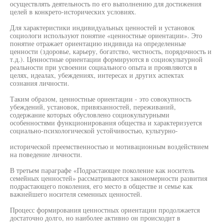
осуществлять деятельность по его выполнению для достижения
целей в конкрето-исторических условиях.
Для характеристики индивидуальных ценностей и установок
социологи используют понятие «ценностные ориентации». Это
понятие отражает ориентацию индивида на определенные
ценности (здоровье, карьеру, богатство, честность, порядочность и
т.д.). Ценностные ориентации формируются в социокультурной
реальности при усвоении социального опыта и проявляются в
целях, идеалах, убеждениях, интересах и других аспектах
сознания личности.
Таким образом, ценностные ориентации - это совокупность
убеждений, установок, привязанностей, переживаний,
содержание которых обусловлено социокультурными
особенностями функционирования общества и характеризуется
социально-психологической устойчивостью, культурно-
исторической преемственностью и мотивационным воздействием
на поведение личности.
В третьем параграфе «Подрастающее поколение как носитель
семейных ценностей» рассматриваются закономерности развития
подрастающего поколения, его место в обществе и семье как
важнейшего носителя семенных ценностей.
Процесс формирования ценностных ориентации продолжается
достаточно долго, но наиболее активно он происходит в