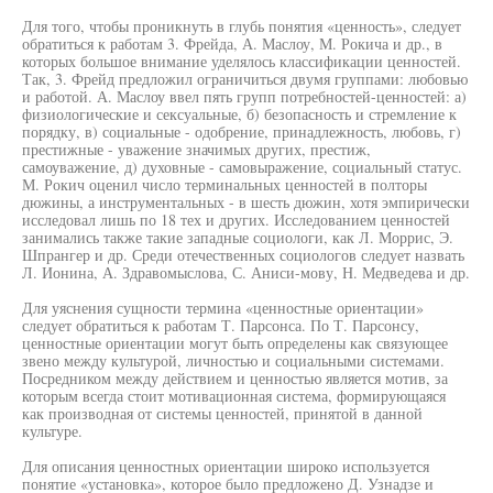
Для того, чтобы проникнуть в глубь понятия «ценность», следует
обратиться к работам 3. Фрейда, А. Маслоу, М. Рокича и др., в
которых большое внимание уделялось классификации ценностей.
Так, 3. Фрейд предложил ограничиться двумя группами: любовью
и работой. А. Маслоу ввел пять групп потребностей-ценностей: а)
физиологические и сексуальные, б) безопасность и стремление к
порядку, в) социальные - одобрение, принадлежность, любовь, г)
престижные - уважение значимых других, престиж,
самоуважение, д) духовные - самовыражение, социальный статус.
М. Рокич оценил число терминальных ценностей в полторы
дюжины, а инструментальных - в шесть дюжин, хотя эмпирически
исследовал лишь по 18 тех и других. Исследованием ценностей
занимались также такие западные социологи, как Л. Моррис, Э.
Шпрангер и др. Среди отечественных социологов следует назвать
Л. Ионина, А. Здравомыслова, С. Аниси-мову, Н. Медведева и др.
Для уяснения сущности термина «ценностные ориентации»
следует обратиться к работам Т. Парсонса. По Т. Парсонсу,
ценностные ориентации могут быть определены как связующее
звено между культурой, личностью и социальными системами.
Посредником между действием и ценностью является мотив, за
которым всегда стоит мотивационная система, формирующаяся
как производная от системы ценностей, принятой в данной
культуре.
Для описания ценностных ориентации широко используется
понятие «установка», которое было предложено Д. Узнадзе и