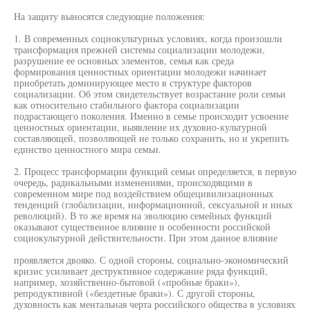
На защиту выносятся следующие положения:
1. В современных социокультурных условиях, когда произошли
трансформация прежней системы социализации молодежи,
разрушение ее основных элементов, семья как среда
формирования ценностных ориентации молодежи начинает
приобретать доминирующее место в структуре факторов
социализации. Об этом свидетельствует возрастание роли семьи
как относительно стабильного фактора социализации
подрастающего поколения. Именно в семье происходит усвоение
ценностных ориентации, выявление их духовно-культурной
составляющей, позволяющей не только сохранить, но и укрепить
единство ценностного мира семьи.
2. Процесс трансформации функций семьи определяется, в первую
очередь, радикальными изменениями, происходящими в
современном мире под воздействием общецивилизационных
тенденций (глобализации, информационной, сексуальной и иных
революций). В то же время на эволюцию семейных функций
оказывают существенное влияние и особенности российской
социокультурной действительности. При этом данное влияние
проявляется двояко. С одной стороны, социально-экономический
кризис усиливает деструктивное содержание ряда функций,
например, хозяйственно-бытовой («пробные браки»),
репродуктивной («бездетные браки»). С другой стороны,
духовность как ментальная черта российского общества в условиях