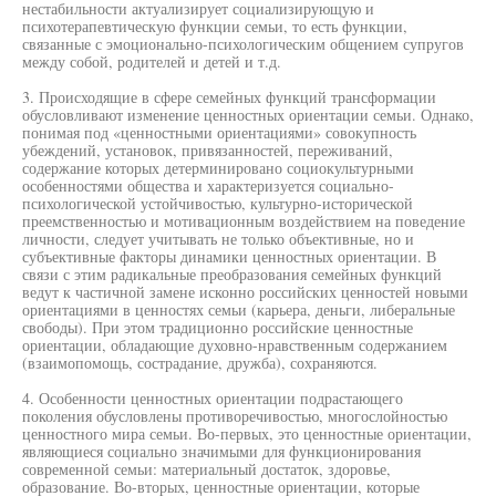
нестабильности актуализирует социализирующую и
психотерапевтическую функции семьи, то есть функции,
связанные с эмоционально-психологическим общением супругов
между собой, родителей и детей и т.д.
3. Происходящие в сфере семейных функций трансформации
обусловливают изменение ценностных ориентации семьи. Однако,
понимая под «ценностными ориентациями» совокупность
убеждений, установок, привязанностей, переживаний,
содержание которых детерминировано социокультурными
особенностями общества и характеризуется социально-
психологической устойчивостью, культурно-исторической
преемственностью и мотивационным воздействием на поведение
личности, следует учитывать не только объективные, но и
субъективные факторы динамики ценностных ориентации. В
связи с этим радикальные преобразования семейных функций
ведут к частичной замене исконно российских ценностей новыми
ориентациями в ценностях семьи (карьера, деньги, либеральные
свободы). При этом традиционно российские ценностные
ориентации, обладающие духовно-нравственным содержанием
(взаимопомощь, сострадание, дружба), сохраняются.
4. Особенности ценностных ориентации подрастающего
поколения обусловлены противоречивостью, многослойностью
ценностного мира семьи. Во-первых, это ценностные ориентации,
являющиеся социально значимыми для функционирования
современной семьи: материальный достаток, здоровье,
образование. Во-вторых, ценностные ориентации, которые