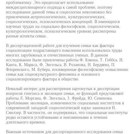
проблематику. Это предполагает использование
междисциплинарного подхода к самой проблеме, поэтому
исследование данной темы в социологии невозможно без
привлечения антропологических, культурологических,
социологических, психологических концепций. В имеющихся
научных трудах на социально-философском, социологическом,
культурологическом, психологическом уровнях рассмотрены
разные аспекты семьи.
В диссертационной работе для изучения семьи как фактора
социализации подрастающего поколения использовались труды
многих зарубежных и отечественных ученых. В данном
исследовании были привлечены работы Ф. Бэкона, Т. Гоббса, И.
Канта, К. Маркса, Ф. Энгельса, В. Розанова, Н. Бердяева, П.
Флоренского, М. Бубера, посвященные философскому осмыслению
семьи как социокультурного феномена и основного
социализирующего фактора в обществе.
Немалый интерес для рассмотрения зартонутых в диссертации
вопросов генезиса и эволюции семьи, ее функций представляют
работы Л. Моргана, Ф. Энгельса, 3. Фрейда, Ю. Семенова.
Проблемами эволюции, изменчивости социальных институтов в
современной западной социологической науке занимался Н.
Смелзер. В частности, он подчеркивал, что социальные институты
редко остаются устойчивыми и неизменными в течение
длительного времени.
Важным источником для диссертационного исследования семьи