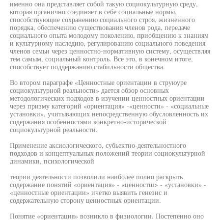
именно она представляет собой такую социокультурную среду,
которая органично соединяет в себе социальные нормы,
способствующие сохранению социального строя, жизненного
порядка, обеспечению существования членов рода, передаче
социального опыта молодому поколению, приобщению к знаниям
и культурному наследию, регулированию социального поведения
членов семьи через ценностно-нормативную систему, осуществляя
тем самым, социальный контроль. Все это, в конечном итоге,
способствует поддержанию стабильности общества.
Во втором параграфе «Ценностные ориентации в струюуре
социокультурной реальности» дается обзор основных
методологических подходов в изучении ценностных ориентации
через призму категорий «ориентация» -«ценности» - «социальные
установки», учитывающих непосредственную обусловленность их
содержания особенностями конкретно-исторической
социокультурной реальности.
Применение аксиологического, субьектно-деятельностного
подходов и концептуальных положений теории социокультурной
динамики, психологической
теории деятельности позволили наиболее полно раскрыть
содержание понятий «ориентация» - «ценностш> - «установки» -
«ценностные ориентации» ичетко выявить генезис и
содержательную сторону ценностных ориентации.
Понятие «ориентация» возникло в физиологии. Постепенно оно