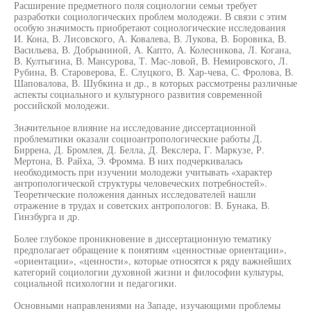
Расширение предметного поля социологии семьи требует
разработки социологических проблем молодежи. В связи с этим
особую значимость приобретают социологические исследования
И. Кона, В. Лисовского, А. Ковалева, В. Лукова, В. Боровика, В.
Васильева, В. Добрыниной, А. Капто, А. Колесникова, Л. Когана,
В. Култыгина, В. Мансурова, Т. Мас-ловой, В. Немировского, Л.
Рубина, В. Староверова, Е. Слуцкого, В. Хар-чева, С. Фролова, В.
Шаповалова, В. Шубкина и др., в которых рассмотрены различные
аспекты социального и культурного развития современной
российской молодежи.
Значительное влияние на исследование диссертационной
проблематики оказали социоантропологические работы Д.
Биррена, Д. Бромлея, Д. Белла, Д. Векслера, Г. Маркузе, Р.
Мертона, В. Райха, Э. Фромма. В них подчеркивалась
необходимость при изучении молодежи учитывать «характер
антропологической структуры человеческих потребностей».
Теоретические положения данных исследователей нашли
отражение в трудах и советских антропологов: В. Бунака, В.
Гинзбурга и др.
Более глубокое проникновение в диссертационную тематику
предполагает обращение к понятиям «ценностные ориентации»,
«ориентации», «ценности», которые относятся к ряду важнейших
категорий социологии духовной жизни и философии культуры,
социальной психологии и педагогики.
Основными направлениями на Западе, изучающими проблемы