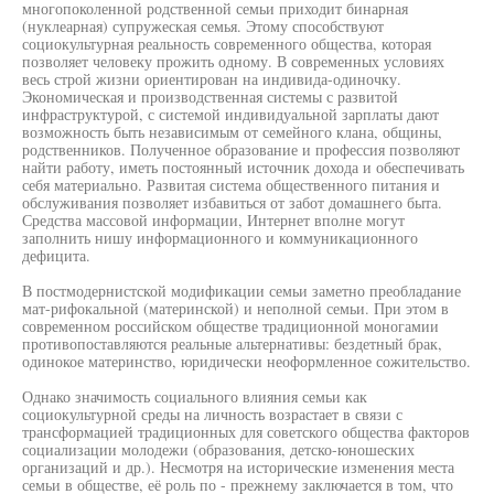
многопоколенной родственной семьи приходит бинарная
(нуклеарная) супружеская семья. Этому способствуют
социокультурная реальность современного общества, которая
позволяет человеку прожить одному. В современных условиях
весь строй жизни ориентирован на индивида-одиночку.
Экономическая и производственная системы с развитой
инфраструктурой, с системой индивидуальной зарплаты дают
возможность быть независимым от семейного клана, общины,
родственников. Полученное образование и профессия позволяют
найти работу, иметь постоянный источник дохода и обеспечивать
себя материально. Развитая система общественного питания и
обслуживания позволяет избавиться от забот домашнего быта.
Средства массовой информации, Интернет вполне могут
заполнить нишу информационного и коммуникационного
дефицита.
В постмодернистской модификации семьи заметно преобладание
мат-рифокальной (материнской) и неполной семьи. При этом в
современном российском обществе традиционной моногамии
противопоставляются реальные альтернативы: бездетный брак,
одинокое материнство, юридически неоформленное сожительство.
Однако значимость социального влияния семьи как
социокультурной среды на личность возрастает в связи с
трансформацией традиционных для советского общества факторов
социализации молодежи (образования, детско-юношеских
организаций и др.). Несмотря на исторические изменения места
семьи в обществе, её роль по - прежнему заключается в том, что