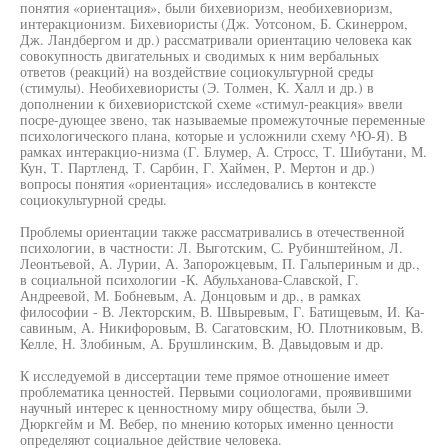
понятия «ориентация», были бихевиоризм, необихевиоризм,
интеракционизм. Бихевиористы (Дж. Уотсоном, Б. Скинерром,
Дж. Ландбергом и др.) рассматривали ориентацию человека как
совокупность двигательных и сводимых к ним вербальных
ответов (реакций) на воздействие социокультурной среды
(стимулы). Необихевиористы (Э. Толмен, К. Халл и др.) в
дополнении к бихевиористской схеме «стимул-реакция» ввели
посре-дующее звено, так называемые промежуточные переменные
психологического плана, которые и усложнили схему ^Ю-Я). В
рамках интеракцио-низма (Г. Блумер, А. Стросс, Т. Шибутани, М.
Кун, Т. Партленд, Т. Сарбин, Г. Хаймен, Р. Мертон и др.)
вопросы понятия «ориентация» исследовались в контексте
социокультурной среды.
Проблемы ориентации также рассматривались в отечественной
психологии, в частности: Л. Выготским, С. Рубинштейном, Л.
Леонтьевой, А. Лурии, А. Запорожцевым, П. Гальпериным и др.,
в социальной психологии -К. Абульханова-Славской, Г.
Андреевой, М. Бобневым, А. Донцовым и др., в рамках
философии - В. Лекторским, В. Швыревым, Г. Батищевым, И. Ка-
савиным, А. Никифоровым, В. Сагатовским, Ю. Плотниковым, В.
Келле, Н. Злобиным, А. Брушлинским, В. Давыдовым и др.
К исследуемой в диссертации теме прямое отношение имеет
проблематика ценностей. Первыми социологами, проявившими
научный интерес к ценностному миру общества, были Э.
Дюркгейм и М. Вебер, по мнению которых именно ценности
определяют социальное действие человека.