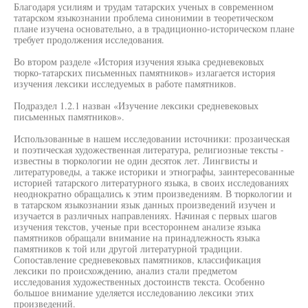
Благодаря усилиям и трудам татарских ученых в современном
татарском языкознании проблема синонимии в теоретическом
плане изучена основательно, а в традиционно-историческом плане
требует продолжения исследования.
Во втором разделе «История изучения языка средневековых
тюрко-татарских письменных памятников» излагается история
изучения лексики исследуемых в работе памятников.
Подраздел 1.2.1 назван «Изучение лексики средневековых
письменных памятников».
Использованные в нашем исследовании источники: прозаическая
и поэтическая художественная литература, религиозные тексты -
известны в тюркологии не один десяток лет. Лингвисты и
литературоведы, а также историки и этнографы, заинтересованные
историей татарского литературного языка, в своих исследованиях
неоднократно обращались к этим произведениям. В тюркологии и
в татарском языкознании язык данных произведений изучен и
изучается в различных направлениях. Начиная с первых шагов
изучения текстов, ученые при всестороннем анализе языка
памятников обращали внимание на принадлежность языка
памятников к той или другой литературной традиции.
Сопоставление средневековых памятников, классификация
лексики по происхождению, анализ стали предметом
исследования художественных достоинств текста. Особенно
большое внимание уделяется исследованию лексики этих
произведений.