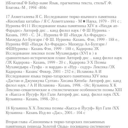
|бБлаговаГФ Бабур-наме Язык, прагматика текста, стиль/Г.Ф.
Благова.-М , 1994 -404с
17 Ахмеггалеева Я С. Исследование тюрко-язычного памятника
«Кисекбаш китабы» / Я С Ахметгалеева - M ■ Наука, 1979 - 191 с ;
Нуриева Ф111 Исследование языка памятника XIV в «Нахдж ап-
Фарадис» Автореф дис .. канд филол наук / Ф Ш Нуриева. -
Казань, 1993 - С. 24 , Нуриева Ф Ш «Нахдж Ал-Фарадис»
Махмуда Ал-Булгари / Ф Ш. Нуриева -Казань. Фэн, 1999 - 188 е.,
Нуриева ФШ «Нахдж Ал-Фарадис» Махмуда Ал-Булгари /
ФШНуриева - Казань Фэн, 1999 - 188 с, Кадирова ЭХ
Исследование лексики поэм Мухамедьяра (XVI в ) в
сравнительно-историческом плане Автореф дис .. канд филол наук
/ЭХ Кадирова - Казань, 1999 - 20 с , Кадирова Э X Поэмы
Мухамедьяра «Тухфа - и мардан» и «Нур - содур» Лексика /ЭХ
Кадирова - Казань' Фикер, 2001 - 232 е.; Исламова А И
Исследование языка тюрко-татарского памятника XIV века
«Дастан-и Джумжума Султан» Хисама Кятиба- Автореф дис. канд
филол наук. / А И Исламова - Казань, 1998. -18с; Кузьмина X К
Лексико-семантические и стилистические особенности поэмы XIII
в «Кысса-и Йусуф» Кул Гали Автореф дис. канд. филол наук /XX.
Кузьмина - Казань, 1998.-20 с.
18 Кузьмина X X Лексика поэмы «Кысса-и Йусуф» Кул Гали /XX
Кузьмина - Казань Изд-во «Дас», 2001.- 104 с
Вторая глава «Синонимы в тюрко-татарских письменных
памятниках периода Золотой Орды» посвящена системному