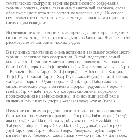
тематических подгрупп: термины религиозного содержания,
термины родства, слова, связанные с анатомией человека, слова,
обозначающие внутреннее состояние человека и т.д. На основе
семантического и статистического методов анализа мы пришли к
следующим выводам:
Исследование материала показало преобладание в произведениях
синонимов, которые относятся к группе «Общество. Человек», где
рассмотрено 56 синонимических рядов.
В изученных памятниках очень активны и занимают особое место
термины религиозного содержания. В этой подгруппе самый
многочленный синонимический ряд составляют наименования
бога: Tar\ri (тюрк.) ~ Tarjri tayala (ар.) ~ Xaq tabaraq wa tayala (ар.)
~ Barxuza ~ Rabbe (ар.) ~ Xodaj (перс.) — Allah (ар.) ~ Xaq (ар.) ~
Tarjri ТауаШ xazrati (ар.) ~ Xaq Tayald xazrate (ар.) ~ Tarjri tabaraq
wa tayala (тюрк.) ~ Uyan (тюрк.) ~ Xalik (ар.). Наблюдаются
синонимические ряды в значении 'пророк': pajyambar (перс.) ~
rasullah (ар.) ~ nabi (перс.), в которых синонимы тюркского
происхождения не зафиксированы, и синонимический ряд в
значении 'рай': uzmax (тюрк.) ~zannat (перс) ~zinan (перс.).
Изучение синонимов родства показало, что они не составляют
богатых синонимических рядов: ata (тюрк.) ~ baba (тюрк.) 'отец';
ana (тюрк.) ~ walida (ар.) 'мать'; uluy ana (тюрк) ~ zaddáí(ap.)
'бабушка'; uluy ata (тюрк.) ~ zädda (ар.) 'дедушка'; qyz (тюрк) ~
yajal (ар.) - bint (ар.) ~ döxtär (перс.) 'девушка'; uylan (тюрк.) ~
narásidá (перс) 'ребенок'; xatun (тюрк.) — yavrat (ар.) ~ tisi (тюрк.)