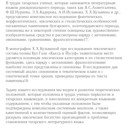
В трудах татарских ученых, которые занимаются литературным
языком донационального периода, таких как Я.С.Ахметгалеева,
Ф.Ш.Нуриева, Э.Х.Кадирова, А.И.Исламова, Х.Х.Кузьмина и др.,
представлено комплексное исследование фонетических,
морфологических, лексических и стилистических особенностей
письменных памятников булгарского, золотоордынского периода,
синонимы же в некоторой степени освещены как художественно-
изобразительные средства и рассмотрены наряду с антонимами,
омонимами, сравнениями, фразеологизмами17.
В монографии Х.Х.Кузьминой при исследовании лексического
состава поэмы Кул Гали «Кысса-и Йусуф» значительное место
уделяется основным лексическим категориям и их стилистическим
функциям, здесь наряду с антонимами, фразеологизмами
наиболее полно представлены и синонимы. В исследовании дан
системный анализ синонимов в тематическом плане и с
генетической точки зрения, приведены примеры из текста
памятника18.
Задачу нашего исследования мы видим в развитии теоретических
положений, которые изложены в трудах ученых-тюркологов и
татарских языковедов, и наполнении их конкретным языковым
содержанием, с тем чтобы указанные положения были
подтверждены комплексным системным анализом, а также
качественной и количественной оценкой фактов, позволяющих
раскрыть лексическое богатство произведений и проблемы
становления татарского литературного языка.