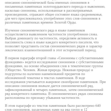
описанию синонимической базы именных синонимов в
письменных памятниках золотоордынского периода и выяснению,
насколько синонимы, использованные в рассматриваемых
произведениях, отражают общее состояние языка средневековья,
для чего прослеживалось употребление этих слов-синонимов в
различных памятниках времени Золотой Орды.
Изучение синонимического ряда в языке памятников
осуществляется выявлением частотности употребления слова.
Выбрав доминанту по частотности, определяем активность и
пассивность слова в языке каждого конкретного писателя, что
позволяет представить состав синонимических рядов и характер
лексических взаимоотношений в этот исторический период.
В первом параграфе второй главы «Синонимы с субстантивными
функциями» ведется исследование синонимов с субстантивными
функциями, на основе объединения слов в тематические группы
(Общество. Человек. Живая природа. Неживая природа) и
подгруппы по наличию наименований предметов по
обозначенной тематике в текстах памятников. В ходе
исследования учитывается жанровое своеобразие памятников. При
описании синонимов вначале дается синонимический ряд,
зафиксированный в четырех памятниках, затем синонимический
ряд конкретного памятника. В синонимических рядах синонимы
расположены по признаку убывания частотности.
В этом параграфе из текстов памятников было рассмотрено 640
слов-синонимов, разделенных нами на ряд групп и 12