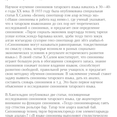
Научное изучение синонимов татарского языка началось в 30—40-
е годы XX века. В 1933 году была опубликована специальная
статья Х.Салима «Безнец синотшнар пэм алар встендэ эш»
(«Наши синонимы и работа над ними»), где ученый указывает,
что в татарском языкознании до сих пор нет теоретических
исследований о синонимах, и предлагает свое определение
синонимов: «Тврле социалъ-экономик шартларда телнец тарихи
усеше нэтиж;эсендэ барлыкка килеп, эдэби телдэ тигез хокук
алган мэгънэдэш сузлэрне генэ синотшнар дип эйтэ алабыз»6
(«Синонимами могут называться равноправные, тождественные
по смыслу слова, которые возникли в разных социально-
экономических условиях в результате исторического развития
языка»). В своей статье X.Салим констатирует, что синонимы
играют большую роль в обогащении словарного запаса, знание
синонимов означает полное владение языком, способствует
развитию свободной, правильной речи учащихся, и предлагает
свою методику обучения синонимам. В заключение ученый ставит
задачу выявить синонимы татарского языка, дать их анализ,
составить словарь синонимов и т.д. Это было первое научное
объяснение и исследование синонимов татарского языка.
В.Хангильдин опубликовал две статьи, посвященные
исследованию синонимов татарского языка, где акцентирует
внимание на функции синонимов. «Телдэ синонимнарныц гаятъ
зур сттистик рольлэре бар. Татар теле аларга шактый бай.
Сипонимнар телнец тврле берэмлеклэрендэ пэм элементларында
урын алалар»7 («В языке синонимы выполняют стилистическую