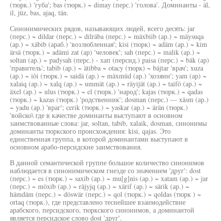
(тюрк.) 'губа'; bas (тюрк.) ~ dimay (перс.) 'голова'. Доминанты - äl,
il, jüz, bas, ajaq, tän.
Синонимических рядов, называющих людей, всего десять: jar
(перс.) ~ dildar (перс.) ~ dilräba (перс.) ~ mäxbiib (ар.) ~ mäysuqa
(ар.) ~ xäbib (араб.) 'возлюбленная'; kisi (тюрк) ~ adäm (ар.) ~ kim
ärsä (тюрк.) ~ adämi zat (ар) 'человек'; sah (перс.) ~ malik (ар.) ~
soltan (ар.) ~ padysah (перс.) - хап (персид.) paisa (перс.) ~ bäk (ар)
'правитель'; tabib (ар.) ~ ätibba ~ otacy (тюрк) ~ bäjtar 'врач'; xuza
(ар.) ~ iôi (тюрк.) ~ saidä (ар.) ~ mäxmüd (ар.) 'хозяин'; yam (ар) ~
xalaiq (ар.) ~ xalq (ар.) ~ ummät (ар.) ~ räyijät (ар.) ~ taifö (ар.) ~
äxel (ар.) ~ ulus (тюрк.) ~ el (тюрк.) 'народ'; kajas (тюрк.) ~ qadas
(тюрк.) ~ kazas (тюрк.) 'родственник'; dosman (перс.) — xäsm (ар.)
~ yadu (ар.) 'враг'; cerik (тюрк.) ~ yaskar (ар.) ~ ärän (тюрк.)
'войско\ где в качестве доминанты выступают в основном
заимствованные слова: jar, soltan, tabib, xalaik, dosman, синонимы
доминанты тюркского происхождения: kisi, qajas. Это
единственная группа, в которой доминантами выступают в
основном арабо-персидские заимствования.
В данной семантической группе большое количество синонимов
наблюдается в синонимическом гнезде со значением 'друг': dost
(перс.) ~ es (тюрк.) ~ saxib (ар.) ~ mu[g]nis (ар.) ~ xatam (ар.) ~ jar
(перс.) ~ möxib (ар.) ~ räjyjq (ар.) ~ xärif (ар.) ~ särik (ар.) ~
hämdäm (перс.) ~ döswär (перс.) ~ qol (тюрк.) ~ qoldas (тюрк ) ~
ortaq (тюрк.), где представлено теснейшее взаимодействие
арабского, персидского, тюркского синонимов, а доминантой
является персидское слово dost 'друг'.