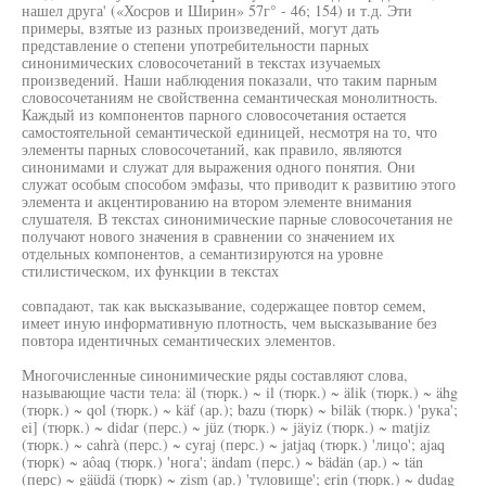
нашел друга' («Хосров и Ширин» 57г° - 46; 154) и т.д. Эти
примеры, взятые из разных произведений, могут дать
представление о степени употребительности парных
синонимических словосочетаний в текстах изучаемых
произведений. Наши наблюдения показали, что таким парным
словосочетаниям не свойственна семантическая монолитность.
Каждый из компонентов парного словосочетания остается
самостоятельной семантической единицей, несмотря на то, что
элементы парных словосочетаний, как правило, являются
синонимами и служат для выражения одного понятия. Они
служат особым способом эмфазы, что приводит к развитию этого
элемента и акцентированию на втором элементе внимания
слушателя. В текстах синонимические парные словосочетания не
получают нового значения в сравнении со значением их
отдельных компонентов, а семантизируются на уровне
стилистическом, их функции в текстах
совпадают, так как высказывание, содержащее повтор семем,
имеет иную информативную плотность, чем высказывание без
повтора идентичных семантических элементов.
Многочисленные синонимические ряды составляют слова,
называющие части тела: äl (тюрк.) ~ il (тюрк.) ~ älik (тюрк.) ~ ähg
(тюрк.) ~ qol (тюрк.) ~ käf (ар.); bazu (тюрк) ~ biläk (тюрк.) 'рука';
ei] (тюрк.) ~ didar (перс.) ~ jüz (тюрк.) ~ jäyiz (тюрк.) ~ matjiz
(тюрк.) ~ cahrà (перс.) ~ cyraj (перс.) ~ jatjaq (тюрк.) 'лицо'; ajaq
(тюрк) ~ aôaq (тюрк.) 'нога'; ändam (перс.) ~ bädän (ар.) ~ tän
(перс) ~ gäüdä (тюрк) ~ zism (ар.) 'туловище'; erin (тюрк.) ~ dudag