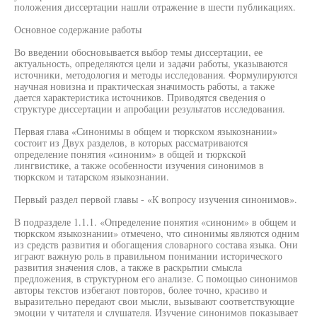
положения диссертации нашли отражение в шести публикациях.
Основное содержание работы
Во введении обосновывается выбор темы диссертации, ее
актуальность, определяются цели и задачи работы, указываются
источники, методология и методы исследования. Формулируются
научная новизна и практическая значимость работы, а также
дается характеристика источников. Приводятся сведения о
структуре диссертации и апробации результатов исследования.
Первая глава «Синонимы в общем и тюркском языкознании»
состоит из Двух разделов, в которых рассматриваются
определение понятия «синоним» в общей и тюркской
лингвистике, а также особенности изучения синонимов в
тюркском и татарском языкознании.
Первый раздел первой главы - «К вопросу изучения синонимов».
В подразделе 1.1.1. «Определение понятия «синоним» в общем и
тюркском языкознании» отмечено, что синонимы являются одним
из средств развития и обогащения словарного состава языка. Они
играют важную роль в правильном понимании исторического
развития значения слов, а также в раскрытии смысла
предложения, в структурном его анализе. С помощью синонимов
авторы текстов избегают повторов, более точно, красиво и
выразительно передают свои мысли, вызывают соответствующие
эмоции у читателя и слушателя. Изучение синонимов показывает