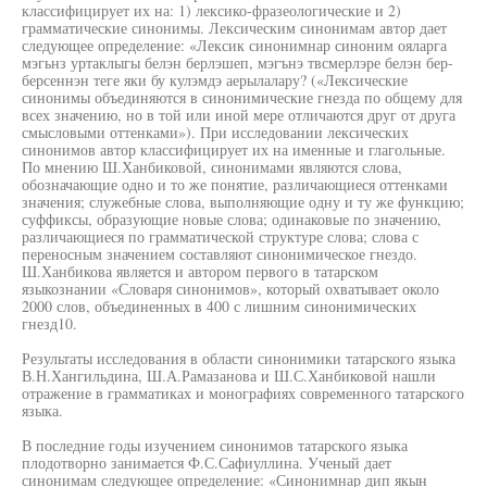
классифицирует их на: 1) лексико-фразеологические и 2)
грамматические синонимы. Лексическим синонимам автор дает
следующее определение: «Лексик синонимнар синоним ояларга
мэгьнз уртаклыгы белэн берлэшеп, мэгънэ твсмерлэре белэн бер-
берсеннэн теге яки бу кулэмдэ аерылалару? («Лексические
синонимы объединяются в синонимические гнезда по общему для
всех значению, но в той или иной мере отличаются друг от друга
смысловыми оттенками»). При исследовании лексических
синонимов автор классифицирует их на именные и глагольные.
По мнению Ш.Ханбиковой, синонимами являются слова,
обозначающие одно и то же понятие, различающиеся оттенками
значения; служебные слова, выполняющие одну и ту же функцию;
суффиксы, образующие новые слова; одинаковые по значению,
различающиеся по грамматической структуре слова; слова с
переносным значением составляют синонимическое гнездо.
Ш.Ханбикова является и автором первого в татарском
языкознании «Словаря синонимов», который охватывает около
2000 слов, объединенных в 400 с лишним синонимических
гнезд10.
Результаты исследования в области синонимики татарского языка
В.Н.Хангильдина, Ш.А.Рамазанова и Ш.С.Ханбиковой нашли
отражение в грамматиках и монографиях современного татарского
языка.
В последние годы изучением синонимов татарского языка
плодотворно занимается Ф.С.Сафиуллина. Ученый дает
синонимам следующее определение: «Синонимнар дип якын