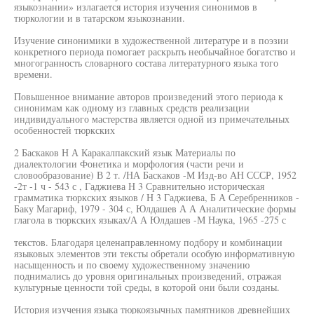
языкознании» излагается история изучения синонимов в
тюркологии и в татарском языкознании.
Изучение синонимики в художественной литературе и в поэзии
конкретного периода помогает раскрыть необычайное богатство и
многогранность словарного состава литературного языка того
времени.
Повышенное внимание авторов произведений этого периода к
синонимам как одному из главных средств реализации
индивидуального мастерства является одной из примечательных
особенностей тюркских
2 Баскаков Н А Каракалпакский язык Материалы по
диалектологии Фонетика и морфология (части речи и
словообразование) В 2 т. /НА Баскаков -М Изд-во АН СССР, 1952
-2т -1 ч - 543 с , Гаджиева Н 3 Сравнительно историческая
грамматика тюркских языков / Н 3 Гаджиева, Б А Серебренников -
Баку Магариф, 1979 - 304 с, Юлдашев А А Аналитические формы
глагола в тюркских языках/А А Юлдашев -М Наука, 1965 -275 с
текстов. Благодаря целенаправленному подбору и комбинации
языковых элементов эти тексты обретали особую информативную
насыщенность и по своему художественному значению
поднимались до уровня оригинальных произведений, отражая
культурные ценности той среды, в которой они были созданы.
История изучения языка тюркоязычных памятников древнейших