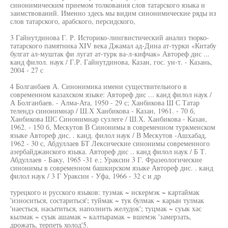
синонимическим приемом толкования слов татарского языка и
заимствований. Именно здесь мы видим синонимические ряды из
слов татарского, арабского, персидского,
3 Гайнутдинова Г. Р. Историко-лингвистический анализ тюрко-
татарского памятника XIV века Джамал ад-Дина ат-турки «Китабу
булгат ал-муштак фи лугат ат-турк ва-л-кифчак» Автореф дис ...
канд филол. наук / Г.Р. Гайнутдинова, Казан, гос. ун-т. - Казань,
2004 - 27 с
4 Болганбаев А. Синонимика имени существительного в
современном казахском языке: Автореф дис ... канд филол наук /
А Болганбаев. - Алма-Ата, 1950 - 29 с; Ханбикова Ш С Татар
телендэ синонимнар / Ш.Х Ханбикова - Казан, 1961. - 70 б,
Ханбикова ШС Синонимнар сузлеге / Ш.Х. Ханбикова - Казан,
1962. - 150 б, Мескутов В Синонимы в современном туркменском
языке Автореф дис. . канд. филол наук / В Мескутов -Ашхабад,
1962 - 30 с, Абдуллаев БТ Лексические синонимы современного
азербайджанского языка. Автореф дис .. канд филол наук / Б Т.
Абдуллаев - Баку, 1965 -31 е.; Ураксин 3 Г. Фразеологические
синонимы в современном башкирском языке Автореф дис. . канд
филол наук / 3 Г Ураксин - Уфа, 1966 - 32 с и др
турецкого и русского языков: тузмак ~ искермэк ~ картаймак
'износиться, состариться'; туймак ~ тук булмак ~ карын тулмак
'наесться, насытиться, наполнить желудок'; туцмак ~ суык хас
кылмак ~ суык ашамак ~ калтырамак ~ вшемэк 'замерзать,
дрожать, терпеть холод'5.