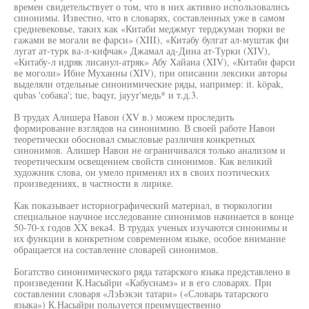
времен свидетельствует о том, что в них активно использовались
синонимы. Известно, что в словарях, составленных уже в самом
средневековье, таких как «Китаби меджмуг терджуман тюрки ве
гажами ве могали ве фарси» (XIII), «Китабу булгат ал-муштак фи
лугат ат-турк ва-л-кифчак» Джамал ад-Дина ат-Турки (XIV),
«Китабу-л идряк лисанул-атряк» Абу Хайана (XIV), «Китаби фарси
ве моголи» Ибне Муханны (XIV), при описании лексики авторы
выделяли отдельные синонимические ряды, например: it. köpak,
qubas 'собака'; tue, baqyr, jayyr'медь* и т.д.3.
В трудах Алишера Навои (XV в.) можем проследить
формирование взглядов на синонимию. В своей работе Навои
теоретически обосновал смысловые различия конкретных
синонимов. Алишер Навои не ограничивался только анализом и
теоретическим освещением свойств синонимов. Как великий
художник слова, он умело применял их в своих поэтических
произведениях, в частности в лирике.
Как показывает историографический материал, в тюркологии
специальное научное исследование синонимов начинается в конце
50-70-х годов XX века4. В трудах ученых изучаются синонимы и
их функции в конкретном современном языке, особое внимание
обращается на составление словарей синонимов.
Богатство синонимического ряда татарского языка представлено в
произведении К.Насыйри «Кабуснамэ» и в его словарях. При
составлении словаря «ЛэЬэкэи татари» («Словарь татарского
языка») К.Насыйри пользуется преимущественно