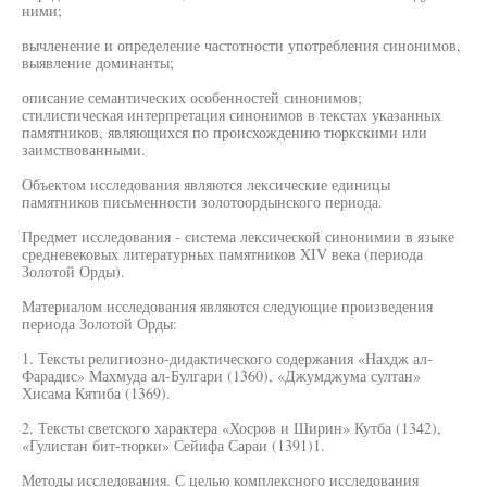
ними;
вычленение и определение частотности употребления синонимов,
выявление доминанты;
описание семантических особенностей синонимов;
стилистическая интерпретация синонимов в текстах указанных
памятников, являющихся по происхождению тюркскими или
заимствованными.
Объектом исследования являются лексические единицы
памятников письменности золотоордынского периода.
Предмет исследования - система лексической синонимии в языке
средневековых литературных памятников XIV века (периода
Золотой Орды).
Материалом исследования являются следующие произведения
периода Золотой Орды:
1. Тексты религиозно-дидактического содержания «Нахдж ал-
Фарадис» Махмуда ал-Булгари (1360), «Джумджума султан»
Хисама Кятиба (1369).
2. Тексты светского характера «Хосров и Ширин» Кутба (1342),
«Гулистан бит-тюрки» Сейифа Сараи (1391)1.
Методы исследования. С целью комплексного исследования