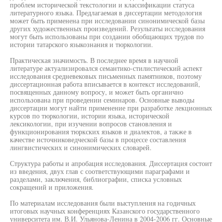
проблем исторической текстологии и классификации статуса
литературного языка. Предлагаемая в диссертации методология
может быть применена при исследовании синонимической базы
других художественных произведений. Результаты исследования
могут быть использованы при создании обобщающих трудов по
истории татарского языкознания и тюркологии.
Практическая значимость. В последнее время в научной
литературе актуализировался семантико-стилистический аспект
исследования средневековых письменных памятников, поэтому
диссертационная работа вписывается в контекст исследований,
посвященных данному вопросу, и может быть органично
использована при проведении семинаров. Основные выводы
диссертации могут найти применение при разработке лекционных
курсов по тюркологии, истории языка, исторической
лексикологии, при изучении вопросов становления и
функционирования тюркских языков и диалектов, а также в
качестве источниковедческой базы в процессе составления
лингвистических и синонимических словарей.
Структура работы и апробация исследования. Диссертация состоит
из введения, двух глав с соответствующими параграфами и
разделами, заключения, библиографии, списка условных
сокращений и приложения.
По материалам исследования были выступления на годичных
итоговых научных конференциях Казанского государственного
университета им. В.И. Ульянова-Ленина в 2004-2006 гг. Основные