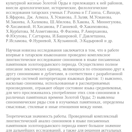
культурной жизнью Золотой Орды и прилежащих к ней районов,
внесли археологические, исторические, филологические
исследования татарских ученых Г.Рахима и Г.Газиза, С.Вахиди,
Б.Яфарова, Дж. Алмаза, Х.Усманова, Л.Заляя, М.Усманова,
М.Закиева, А.Халикова, Ш.Абилова, В.Хакова, X. Миннегулова,
Ф.Хисамовой, Н.Хисамова, Р.Ганиевой, Ф.Хакимзянова,
Х.Курбатова, М.Ахметзянова, Ф.Фасеева, Р.Амирханова,
Ф.Юсупова, Г.Саттарова, И.Башировой, Г.Давлетшина,
Р.Исламова, Ф.Нуриевой, Х.Кузьминой, Э.Кадыровой и др.
Научная новизна исследования заключается в том, что в работе
впервые в татарском языкознании проведено комплексное
лингвистическое исследование синонимов в языке письменных
памятников золотоордынского периода. Осуществлено полное
описание лексических единиц, являющихся по отношению друг к
другу синонимами и дублетами, в соответствии с разработанной
автором системой интерпретации языковых фактов: 1) выяснено,
насколько синонимы, использованные в рассматриваемых
произведениях, отражают общее состояние языка средневековья,
для чего прослеживалось употребление этих слов-синонимов в
различных памятниках времени Золотой Орды; 2) выявлены
синонимические ряды слов в изучаемых памятниках, определены
смысловые, стилевые и иные отношения между ними.
Теоретическая значимость работы. Проведенный комплексный
лингвистический анализ синонимов в языке письменных
памятников золотоордынского периода имеет большое значение
для дальнейших исследований, а также для решения актуальных