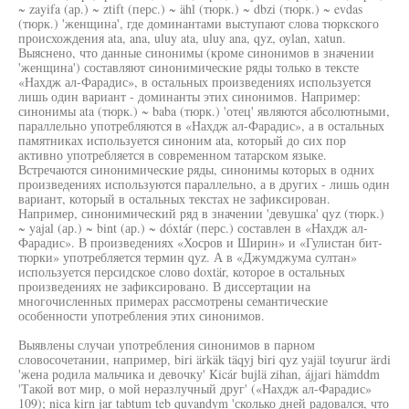
~ zayifa (ар.) ~ ztift (перс.) ~ ähl (тюрк.) ~ dbzi (тюрк.) ~ evdas
(тюрк.) 'женщина', где доминантами выступают слова тюркского
происхождения ata, ana, uluy ata, uluy ana, qyz, oylan, xatun.
Выяснено, что данные синонимы (кроме синонимов в значении
'женщина') составляют синонимические ряды только в тексте
«Нахдж ал-Фарадис», в остальных произведениях используется
лишь один вариант - доминанты этих синонимов. Например:
синонимы ata (тюрк.) ~ baba (тюрк.) 'отец' являются абсолютными,
параллельно употребляются в «Нахдж ал-Фарадис», а в остальных
памятниках используется синоним ata, который до сих пор
активно употребляется в современном татарском языке.
Встречаются синонимические ряды, синонимы которых в одних
произведениях используются параллельно, а в других - лишь один
вариант, который в остальных текстах не зафиксирован.
Например, синонимический ряд в значении 'девушка' qyz (тюрк.)
~ yajal (ар.) ~ bint (ар.) ~ dóxtár (перс.) составлен в «Нахдж ал-
Фарадис». В произведениях «Хосров и Ширин» и «Гулистан бит-
тюрки» употребляется термин qyz. А в «Джумджума султан»
используется персидское слово doxtär, которое в остальных
произведениях не зафиксировано. В диссертации на
многочисленных примерах рассмотрены семантические
особенности употребления этих синонимов.
Выявлены случаи употребления синонимов в парном
словосочетании, например, biri ärkäk täqyj biri qyz yajäl toyurur ärdi
'жена родила мальчика и девочку' Kicár bujlä zihan, ájjari hämddm
'Такой вот мир, о мой неразлучный друг' («Нахдж ал-Фарадис»
109); nica kirn jar tabtum teb quvandym 'сколько дней радовался, что