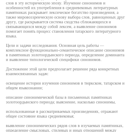
слов в эту историческую эпоху. Изучение синонимов и
особенностей их употребления в средневековых литературных
памятниках раскрывает лексическое богатство произведения, а
также мировоззренческую основу выбора слов, равноценных друг
другу, где раскрывается система сходства сближающихся и
связывающихся между собой лексем, а выявление синонимов
помогает понять процесс становления татарского литературного
языка.
Цели и задачи исследования. Основная цель работы —
комплексное функционально-семантическое описание синонимов
в памятниках золотоордынского периода, определение доминанта
и выявление типологической специфики синонимов.
Достижение этой цели предполагает решение ряда конкретных
взаимосвязанных задач:
освещение истории изучения синонимов в тюркском, татарском и
общем языкознании;
описание синонимической базы в письменных памятниках
золотоордынского периода; выяснение, насколько синонимы,
использованные в рассматриваемых произведениях, отражают
общее состояние языка средневековья;
выявление синонимических рядов слов в изучаемых памятниках,
определение смысловых, стилевых и иных отношений между