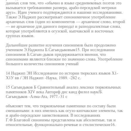
данных слов тем, что «обычно в языке средневековых поэтов это
вызывается требованиями размера, арабо-персидской метрики
аруз». Идеи ученого подтверждаются и нашими исследованиями.
Также Э.Наджип рассматривает синонимичное употребление
архаичных слов (один из компонентов — архаичное слово, второй
— не архаичное для данного периода) и разнодиалектные слова,
которые употребляются в огузской, кыпчакской и восточных
группах языков.
Дальнейшее развитие изучения синонимов было продолжено
учеником Э.Наджипа Б.Сагындыковым15. При исследовании
синонимов Б.Сагын-дыков придерживается мнения, что
синонимами являются близкие по значению слова. Употребление
большого количества синонимов ученый
14 Наджип ЭН Исследование по истории тюркских языков Х1-
Х1У вв / ЭН Наджип -Наука, 1989. -282 с.
15 Сагындыков Б Сравнительный анализ лексики тюркоязычных
памятников XIV века Автореф дис канд филол наук/Б.
Сагындыков -Алма-Ата, 1977.-31 с
объясняет тем, что тюркоязычные памятники по составу были
смешанными: в них имелись как огузо-кипчакские элементы, так
и арабо-персидские заимствования. В исследованиях
Г.Ф.Благовой синонимы представлены как абсолютные, так и
относительные, функционально-речевые и стилистические16.