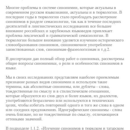
Многие проблемы в системе синонимии, которые актуальны в
современном русском языкознании, актуальны и в тюркологии. В
последние годы в тюркологии стало преобладать рассмотрение
синонимов в разделе семасиологии, так как в течение последних
десятилетий в лингвистических исследованиях все большее
внимание российских и зарубежных языковедов привлекает
проблема лексической и грамматической семасиологии. В
тюркологии большое внимание уделяется изучению исторического
словообразования синонимов, синонимичное употребление
заимствованных слов, синонимам-фразеологизмам и т.д.2.
В диссертации дан полный обзор работ о синонимах, рассмотрены
общие вопросы синонимики, о роли и особенностях синонимов в
языке.
Мы в своих исследованиях представляем наиболее приемлемым
признание разных видов синонимии и используем такие
термины, как абсолютные синонимы, или дублеты - слова,
тождественные по смыслу и в стилистическом отношении,
которые образуются из слов двух и более языков, их диалектов,
употребляются безразлично или используются в технических
целях, чтобы избегать повторений одного и того же слова в одном
или соседних предложениях. Идеографические синонимы - слова
очень близкие, но не тождественные по смыслу, отличающиеся
оттенками значений.
В подразделе 1.1.2. «Изучение синонимов в тюркском и татарском