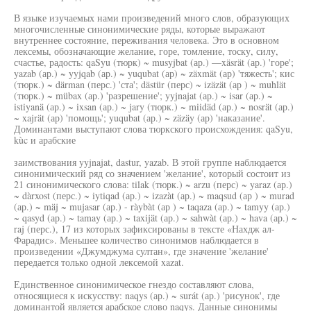
В языке изучаемых нами произведений много слов, образующих
многочисленные синонимические ряды, которые выражают
внутреннее состояние, переживания человека. Это в основном
лексемы, обозначающие желание, горе, томление, тоску, силу,
счастье, радость: qaSyu (тюрк) ~ musyjbat (ар.) —xäsrät (ар.) 'горе';
yazab (ар.) ~ yyjqab (ар.) ~ yuqubat (ар) ~ zäxmät (ар) 'тяжесть'; кис
(тюрк.) ~ därman (перс.) 'ста'; dästür (перс) ~ izäzät (ар ) ~ muhlät
(тюрк.) ~ mübax (ар.) 'разрешение'; yyjnajat (ар.) ~ isar (ар.) ~
istiyanä (ар.) ~ ixsan (ар.) ~ jary (тюрк.) ~ miidäd (ар.) ~ nosrät (ар.)
~ xajrät (ар) 'помощь'; yuqubat (ар.) ~ zäzäy (ар) 'наказание'.
Доминантами выступают слова тюркского происхождения: qaSyu,
kùc и арабские
заимствования yyjnajat, dastur, yazab. В этой группе наблюдается
синонимический ряд со значением 'желание', который состоит из
21 синонимического слова: tilak (тюрк.) ~ arzu (перс) ~ yaraz (ар.)
~ dàrxost (перс.) ~ iytiqad (ар.) ~ izazàt (ар.) ~ maqsud (ар ) ~ murad
(ар.) ~ mäj ~ mujasar (ар.) - ràybàt (ар ) ~ taqaza (ар.) ~ tamyy (ар.)
~ qasyd (ар.) ~ tamay (ар.) ~ taxijät (ар.) ~ sahwàt (ар.) ~ hava (ар.) ~
raj (перс.), 17 из которых зафиксированы в тексте «Нахдж ал-
Фарадис». Меньшее количество синонимов наблюдается в
произведении «Джумджума султан», где значение 'желание'
передается только одной лексемой xazat.
Единственное синонимическое гнездо составляют слова,
относящиеся к искусству: naqys (ар.) ~ surát (ар.) 'рисунок', где
доминантой является арабское слово naqys. Данные синонимы