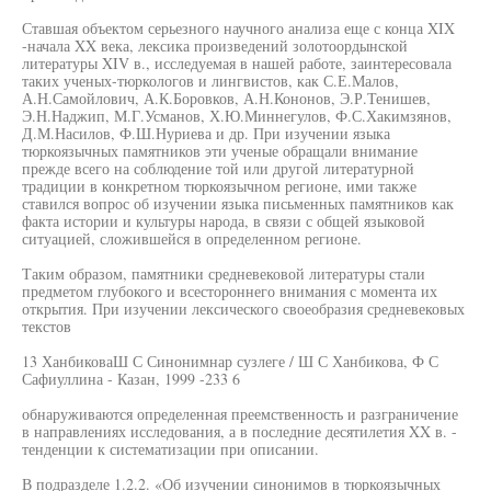
Ставшая объектом серьезного научного анализа еще с конца XIX
-начала XX века, лексика произведений золотоордынской
литературы XIV в., исследуемая в нашей работе, заинтересовала
таких ученых-тюркологов и лингвистов, как С.Е.Малов,
А.Н.Самойлович, А.К.Боровков, А.Н.Кононов, Э.Р.Тенишев,
Э.Н.Наджип, М.Г.Усманов, Х.Ю.Миннегулов, Ф.С.Хакимзянов,
Д.М.Насилов, Ф.Ш.Нуриева и др. При изучении языка
тюркоязычных памятников эти ученые обращали внимание
прежде всего на соблюдение той или другой литературной
традиции в конкретном тюркоязычном регионе, ими также
ставился вопрос об изучении языка письменных памятников как
факта истории и культуры народа, в связи с общей языковой
ситуацией, сложившейся в определенном регионе.
Таким образом, памятники средневековой литературы стали
предметом глубокого и всестороннего внимания с момента их
открытия. При изучении лексического своеобразия средневековых
текстов
13 ХанбиковаШ С Синонимнар сузлеге / Ш С Ханбикова, Ф С
Сафиуллина - Казан, 1999 -233 6
обнаруживаются определенная преемственность и разграничение
в направлениях исследования, а в последние десятилетия XX в. -
тенденции к систематизации при описании.
В подразделе 1.2.2. «Об изучении синонимов в тюркоязычных