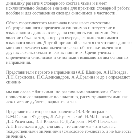
динамику развития словарного состава языка и имеет
исключительно большое значение для практики словарной работы
вообще и для составления словаря синонимов в частности.
Обзор теоретического материала показывает отсутствие
общепризнанного определения синонимов и отсутствие в
языкознании единого взгляда на сущность синонимии. Это
явление объясняется, в первую очередь, сложностью самого
языкового явления. Другой причиной является отсутствие единого
мнения о лексическом значении слова, об оттенке значения и
других лексико-семантических понятиях. Среди ученых в
определении синонимов и синонимии выявляются два основных
направления.
Представители первого направления (А.Б.Шапиро, А.Н.Гвоздев,
Л.Н.Саркисова, П.С.Александров, А.А.Брагина и др.) определяют
синони-
мы как слова с близкими, но различными значениями. Слова,
полностью совпадающие по значению, рассматриваются ими как
лексические дублеты, варианты и т.п.
Представители второго направления (В.В.Виноградов,
Е.М.Галкина-Федорук, Л.А.Булаховский, Н.М.Шанский,
Д.Э.Розенталь, В.Н.Клюева, Ю.Д.Апресян, М.Ф.Палевская,
А.П.Евгеньева и др.) считают, что синонимы - это слова с
тождественными значениями (смысловое тождество, а не близость
значений).