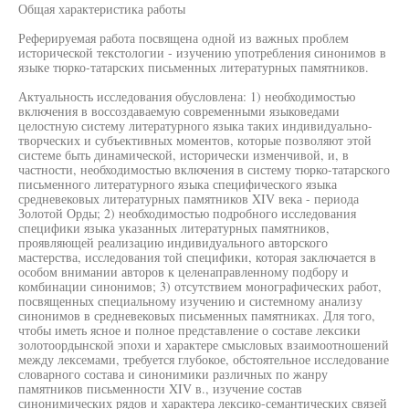
Общая характеристика работы
Реферируемая работа посвящена одной из важных проблем
исторической текстологии - изучению употребления синонимов в
языке тюрко-татарских письменных литературных памятников.
Актуальность исследования обусловлена: 1) необходимостью
включения в воссоздаваемую современными языковедами
целостную систему литературного языка таких индивидуально-
творческих и субъективных моментов, которые позволяют этой
системе быть динамической, исторически изменчивой, и, в
частности, необходимостью включения в систему тюрко-татарского
письменного литературного языка специфического языка
средневековых литературных памятников XIV века - периода
Золотой Орды; 2) необходимостью подробного исследования
специфики языка указанных литературных памятников,
проявляющей реализацию индивидуального авторского
мастерства, исследования той специфики, которая заключается в
особом внимании авторов к целенаправленному подбору и
комбинации синонимов; 3) отсутствием монографических работ,
посвященных специальному изучению и системному анализу
синонимов в средневековых письменных памятниках. Для того,
чтобы иметь ясное и полное представление о составе лексики
золотоордынской эпохи и характере смысловых взаимоотношений
между лексемами, требуется глубокое, обстоятельное исследование
словарного состава и синонимики различных по жанру
памятников письменности XIV в., изучение состав
синонимических рядов и характера лексико-семантических связей