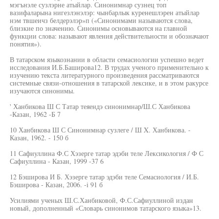
мэгънэле сузлэрне атыйлар. Синонимнар сузнец топ
вазифаларына нигезлэнэлэр: чынбарлык куренешлэрен атыйлар
нэм твшеичз белдерэлэр»п («Синонимами называются слова,
близкие по значению. Синонимы основываются на главной
функции слова: называют явления действительности и обозначают
понятия»).
В татарском языкознании в области семасиологии успешно ведет
исследования И.Б.Баширова12. В трудах ученого применительно к
изучению текста литературного произведения рассматриваются
системные связи-отношения в татарской лексике, и в этом ракурсе
изучаются синонимы.
' Ханбикова Ш С Татар теяендэ синонимнар/Ш.С Ханбикова
-Казан, 1962 -Б 7
10 Ханбикова Ш С Синонимнар сузлеге / Ш X. Ханбикова. -
Казан, 1962. - 150 б
11 Сафиуллина Ф.С Хэзерге татар эдэби теле Лексикология / Ф С
Сафиуллина - Казан, 1999 -37 6
12 Бэширова И Б. Хэзерге татар эдэби теле Семасиология / И.Б.
Бэширова - Казан, 2006. -i 91 б
Усилиями ученых Ш.С.Ханбиковой, Ф.С.Сафиуллиной издан
новый, дополненный «Словарь синонимов татарского языка»13.