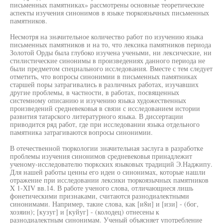
письменных памятниках» рассмотрены основные теоретические
аспекты изучения синонимов в языке тюркоязычных письменных
памятников.
Несмотря на значительное количество работ по изучению языка
письменных памятников и на то, что лексика памятников периода
Золотой Орды была глубоко изучена учеными, ни лексические, ни
стилистические синонимы в произведениях данного периода не
были предметом специального исследования. Вместе с тем следует
отметить, что вопросы синонимии в письменных памятниках
старшей поры затрагивались в различных работах, изучавших
другие проблемы, в частности, в работах, посвященных
системному описанию и изучению языка художественных
произведений средневековья в связи с исследованием истории
развития татарского литературного языка. В диссертации
приводится ряд работ, где при исследовании языка отдельного
памятника затрагиваются вопросы синонимии.
В отечественной тюркологии значительная заслуга в разработке
проблемы изучения синонимов средневековья принадлежит
ученому-исследователю тюркских языковых традиций Э.Наджипу.
Для нашей работы ценны его идеи о синонимах, которые нашли
отражение при исследовании лексики тюркоязычных памятников
X 1-ХIV вв.14. В работе ученого слова, отличающиеся лишь
фонетическими признаками, считаются разнодиалектными
синонимами. Например, такие слова, как [и8и] и [изи] - (бог,
хозяин); [кузуг] и [куйуг] - (колодец) отнесены к
разнодиалектным синонимам. Ученый объясняет употребление