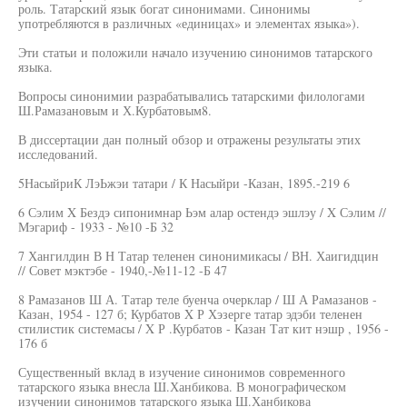
роль. Татарский язык богат синонимами. Синонимы
употребляются в различных «единицах» и элементах языка»).
Эти статьи и положили начало изучению синонимов татарского
языка.
Вопросы синонимии разрабатывались татарскими филологами
Ш.Рамазановым и Х.Курбатовым8.
В диссертации дан полный обзор и отражены результаты этих
исследований.
5НасыйриК ЛэЬжэи татари / К Насыйри -Казан, 1895.-219 6
6 Сэлим X Бездэ сипонимнар Ьэм алар остендэ эшлэу / X Сэлим //
Мэгариф - 1933 - №10 -Б 32
7 Хангилдин В Н Татар теленен синонимикасы / ВН. Хаигидцин
// Совет мэктэбе - 1940,-№11-12 -Б 47
8 Рамазанов Ш А. Татар теле буенча очерклар / Ш А Рамазанов -
Казан, 1954 - 127 б; Курбатов X Р Хэзерге татар эдэби теленен
стилистик системасы / X Р .Курбатов - Казан Тат кит нэшр , 1956 -
176 б
Существенный вклад в изучение синонимов современного
татарского языка внесла Ш.Ханбикова. В монографическом
изучении синонимов татарского языка Ш.Ханбикова