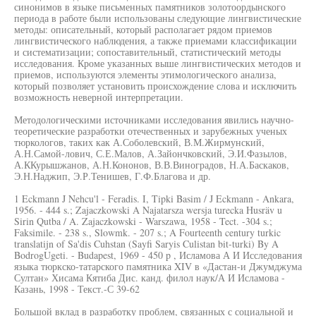
синонимов в языке письменных памятников золотоордынского
периода в работе были использованы следующие лингвистические
методы: описательный, который располагает рядом приемов
лингвистического наблюдения, а также приемами классификации
и систематизации; сопоставительный, статистический методы
исследования. Кроме указанных выше лингвистических методов и
приемов, используются элементы этимологического анализа,
который позволяет установить происхождение слова и исключить
возможность неверной интерпретации.
Методологическими источниками исследования явились научно-
теоретические разработки отечественных и зарубежных ученых
тюркологов, таких как А.Соболевский, В.М.Жирмунский,
А.Н.Самой-лович, С.Е.Малов, А.Зайончковский, Э.И.Фазылов,
А.ККурышжанов, А.Н.Кононов, В.В.Виноградов, Н.А.Баскаков,
Э.Н.Наджип, Э.Р.Тенишев, Г.Ф.Благова и др.
1 Eckmann J Nehcu'l - Feradis. I, Tipki Basim / J Eckmann - Ankara,
1956. - 444 s.; Zajaczkowski A Najatarsza wersja turecka Husräv u
Sirin Qutba / A. Zajaczkowski - Warszawa, 1958 - Tect. -304 s.;
Faksimile. - 238 s., Slowmk. - 207 s.; A Fourteenth century turkic
translatijn of Sa'dis Cuhstan (Sayfi Saryis Culistan bit-turki) By A
BodrogUgeti. - Budapest, 1969 - 450 p , Исламова А И Исследования
языка тюркско-татарского памятника XIV в «Дастан-и Джумджума
Султан» Хисама Кятиба Дис. канд. филол наук/А И Исламова -
Казань, 1998 - Текст.-С 39-62
Большой вклад в разработку проблем, связанных с социальной и