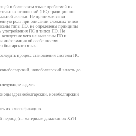
ющей в болгарском языке проблемой их
вительных отношений (ПО) традиционно
альной логики. Не принимается во
венную роль при описании сложных типов
писаны типы ПО, не определены принципы
ь употребления ПС и типов ПО. Не
, вследствие чего не выявлены ПО и
ая информация об особенностях
 болгарского языка.
роследить процесс становления системы ПС
евнеболгарский, новоболгарский вплоть до
следующие задачи:
ериоды (древнеболгарский, новоболгарский
ить их классификацию.
й период (на материале дамаскинов ХУН-