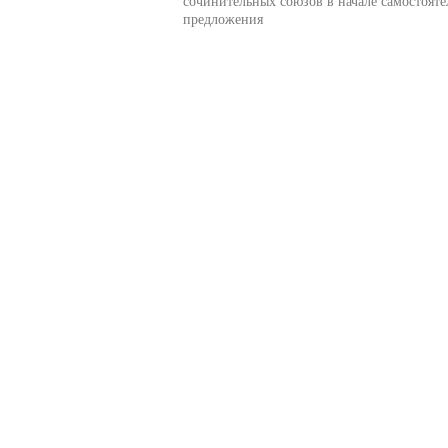
сочинительных союзов в начале самостояте
предложения