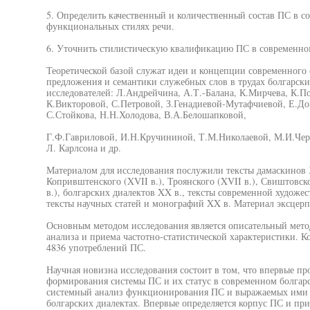
5. Определить качественный и количественный состав ПС в с
функциональных стилях речи.
6. Уточнить стилистическую квалификацию ПС в современном
Теоретической базой служат идеи и концепции современного 
предложения и семантики служебных слов в трудах болгарски
исследователей: Л.Андрейчина, А.Т.-Балана, К.Мирчева, К.По
К.Викторовой, С.Петровой, З.Генадиевой-Мутафчиевой, Е.До
С.Стойкова, Н.Н.Холодова, В.А.Белошапковой,
Г.Ф.Гавриловой, И.Н.Кручининой, Т.М.Николаевой, М.И.Чер
Л. Карлсона и др.
Материалом для исследования послужили тексты дамаскинов 
Копривштенского (XVII в.), Троянского (XVII в.), Свиштовско
в.), болгарских диалектов XX в., тексты современной художес
тексты научных статей и монографий XX в. Материал эксцер
Основным методом исследования является описательный мето
анализа и приема частотно-статистической характеристики. К
4836 употреблений ПС.
Научная новизна исследования состоит в том, что впервые пр
формирования системы ПС и их статус в современном болгарс
системный анализ функционирования ПС и выражаемых ими 
болгарских диалектах. Впервые определяется корпус ПС и пр