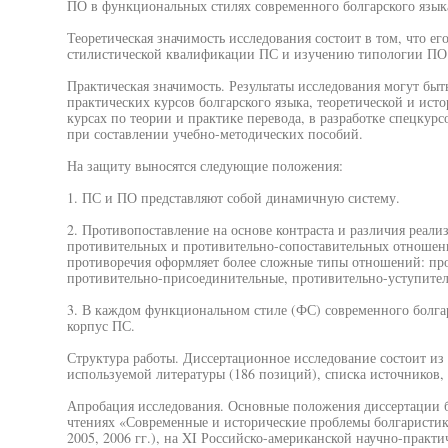
ПО в функциональных стилях современного болгарского язык
Теоретическая значимость исследования состоит в том, что е
стилистической квалификации ПС и изучению типологии ПО 
Практическая значимость. Результаты исследования могут бы
практических курсов болгарского языка, теоретической и исто
курсах по теории и практике перевода, в разработке спецкур
при составлении учебно-методических пособий.
На защиту выносятся следующие положения:
1. ПС и ПО представляют собой динамичную систему.
2. Противопоставление на основе контраста и различия реали
противительных и противительно-сопоставительных отношени
противоречия оформляет более сложные типы отношений: пр
противительно-присоединительные, противительно-уступител
3. В каждом функциональном стиле (ФС) современного болга
корпус ПС.
Структура работы. Диссертационное исследование состоит из 
используемой литературы (186 позиций), списка источников
Апробация исследования. Основные положения диссертации 
чтениях «Современные и исторические проблемы болгаристик
2005, 2006 гг.), на XI Российско-американской научно-практ