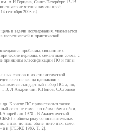
им. А.И.Герцена, Санкт-Петербург 13-15
вистические чтения памяти проф.
4 сентября 2008 г.).
цель и задачи исследования, указывается
ка теоретической и практической
освещаются проблемы, связанные с
орические периоды, с семантикой союза, с
ые принципы классификации ПО и типы
ельных союзов и их стилистической
дставлен не всегда одинаково в
азывается стандартный набор ПС: а, но,
3, Т.З; Л.Андрейчин, К.Попов, С.Стойков
и др. К числу ПС причисляются также
ный союз не само - но и/ама н/ами и/а и,
 [Л.Андрейчин 1978]. В Академической
ГСБКЕ) в общем ряду сопоставительных
о, а пък, но пък, обаче, нито пък, само,
е - а и [ГСБКЕ 1983, Т. 2].