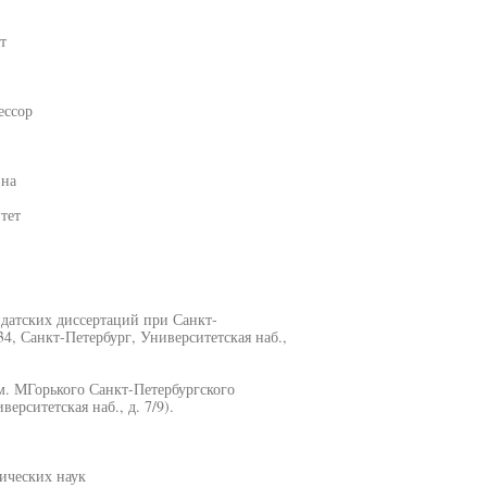
т
ессор
вна
тет
идатских диссертаций при Санкт-
4, Санкт-Петербург, Университетская наб.,
м. МГорького Санкт-Петербургского
ерситетская наб., д. 7/9).
ических наук