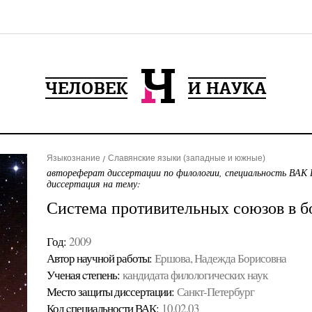
Языкознание
Славянские языки (западные и южные)
автореферат диссертации по филологии, специальность ВАК 
диссертация на тему:
Система противительных союзов в б
Год:
2009
Автор научной работы:
Ершова, Надежда Борисовна
Ученая cтепень:
кандидата филологических наук
Место защиты диссертации:
Санкт-Петербург
Код cпециальности ВАК:
10.02.03