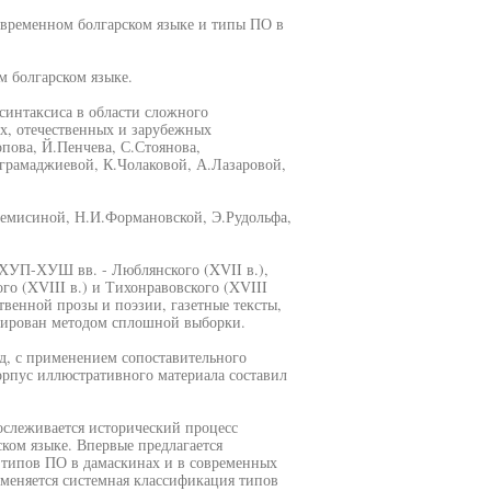
овременном болгарском языке и типы ПО в
 болгарском языке.
синтаксиса в области сложного
х, отечественных и зарубежных
пова, Й.Пенчева, С.Стоянова,
грамаджиевой, К.Чолаковой, А.Лазаровой,
емисиной, Н.И.Формановской, Э.Рудольфа,
ХУП-ХУШ вв. - Люблянского (XVII в.),
го (XVIII в.) и Тихонравовского (XVIII
твенной прозы и поэзии, газетные тексты,
пирован методом сплошной выборки.
д, с применением сопоставительного
орпус иллюстративного материала составил
ослеживается исторический процесс
ком языке. Впервые предлагается
типов ПО в дамаскинах и в современных
именяется системная классификация типов