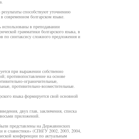
а.
го результаты способствуют уточнению
в современном болгарском языке.
ть использованы в преподавании
рической грамматики болгарского языка, в
сов по синтаксису сложного предложения и
зуется при выражении собственно
й; противопоставление на основе
отивительно-ограничительные,
ьные, противительно-возместительные.
рского языка формируется свой основной
введения, двух глав, заключения, списка
, восьми приложений.
были представлены на Державинских
и и славистики» (СПбГУ 2002, 2003, 2004,
ической конференции по актуальным