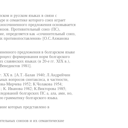
ском и русском языках в связи с
ре и семантике которого союз играет
жносочиненного предложения основывается
союзов. Противительный союз (ПС),
, определяется как «сочинительный союз,
ях противопоставления» [О.С.Ахманова
иненного предложения в болгарском языке
процесс формирования норм болгарского
х славянских языках (в 20-е гг. XIX в.),
.Венедиктов 1981].
г. XX в. [А.Т.-Балан 1940; Л.Андрейчин
ьных вопросов синтаксиса, в частности,
ва-Мирчева 1952; К.Чолакова 1954;
; К. Иванова 1982; К.Викторова 1985;
ледований болгарских ПС а, ала, ами, но,
ю грамматику болгарского языка.
ание которых представлено в
тельных союзов и их семантические