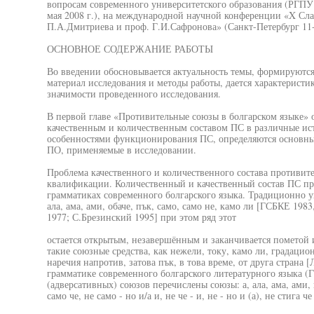
вопросам современного университетского образования (РГПУ 
мая 2008 г.), на международной научной конференции «X Сла
П.А.Дмитриева и проф. Г.И.Сафронова» (Санкт-Петербург 11-1
ОСНОВНОЕ СОДЕРЖАНИЕ РАБОТЫ
Во введении обосновывается актуальность темы, формируются 
материал исследования и методы работы, дается характеристи
значимости проведенного исследования.
В первой главе «Противительные союзы в болгарском языке» 
качественным и количественным составом ПС в различные ист
особенностями функционирования ПС, определяются основн
ПО, применяемые в исследовании.
Проблема качественного и количественного состава противит
квалификации. Количественный и качественный состав ПС пре
грамматиках современного болгарского языка. Традиционно ук
ала, ама, ами, обаче, пък, само, само не, камо ли [ГСБКЕ 198
1977; С.Брезинский 1995] при этом ряд этот
остается открытым, незавершённым и заканчивается пометой 
такие союзные средства, как нежели, току, камо ли, градацион
наречия напротив, затова пък, в това време, от друга страна
грамматике современного болгарского литературного языка (
(адверсативных) союзов перечислены союзы: а, ала, ама, ами, н
само че, не само - но и/а и, не че - и, не - но и (а), не стига ч