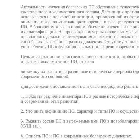
Актуальность изучения болгарских ПС обусловлена существу
качественного и количественного состава. Дефиниция проти
основывается на полярной оппозиции, привнесенной из форм
внимание такое понятие как противоречие, играющее сущест
ПО. В болгарском языке в полном объеме не изучены и не о
их классификации. Не прослежена исчерпывающе взаимосвяз
проводились детальные исследования диалектного синтаксиса
способы их выражения в разных диалектах. Отсутствует полн
употребления ПС в функциональных стилях речи современного
Цель диссертационного исследования состоит в том, чтобы п
и выражаемых ими типов ПО, отразив
динамику их развития в различные исторические периоды (др
современного состояния).
Для достижения поставленной цели было необходимо решить 
1. Показать различие инвентаря ПС в разные исторические п
и современный этап развития).
2. Уточнить дефиницию ПО, характер и типы ПО и осуществ
3. Выявить состав ПС и выражаемые ими ПО в новоболгарски
ХУШ вв.).
4. Описать ПС и ПО в современных болгарских диалектах.