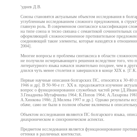
'уднев Д.В.
Союзы становятся актуальным объектом исследования в болгар
углубленным исследованием сложного предложения, в структу
главную роль. В современном синтаксисе классификация сло
на типе союза и тесно связана с семантикой сочинительных 
оформляющий сложносочиненное противительное предложение
соединяющий такие элементы, которые находятся в отношени
2004].
Многие вопросы и проблемы синтаксиса в области сложносоч
не получили исчерпывающего решения вследствие того, что 
литературного языка начался значительно позднее, чем в други
длился чуть менее столетия и завершился в конце XIX в. [Г.К
Первые научные описания болгарских ПС, относятся к 30-40 г
1946 и др]. В 50-90-е гг. XX в. продолжается изучение актуал
вопрос о функционировании служебных частей речи [Д.Ивано
З.Генадиева-Мутафчиева 1964; К.Попов 1964; А.Лазарова 1981
А.Хинкова 1986; Д.Милева 1997 и др.]. Однако результаты исс
обаче, само не были в полном объеме включены в описательну
Объектом исследования являются ПС болгарского языка, опис
диахроническом и синхроническом аспектах.
Предметом исследования является функционирование противи
оттенки в различных контекстах.