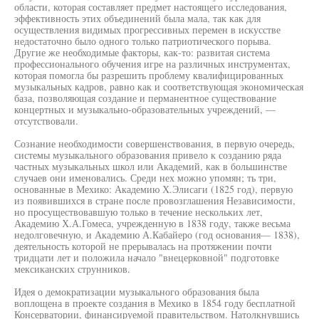
области, которая составляет предмет настоящего исследования,
эффективность этих объединений была мала, так как для
осуществления видимых прогрессивных перемен в искусстве
недостаточно было одного только патриотического порыва.
Другие же необходимые факторы, как-то: развитая система
профессионального обучения игре на различных инструментах,
которая помогла бы разрешить проблему квалифицированных
музыкальных кадров, равно как и соответствующая экономическая
база, позволяющая создание и перманентное существование
концертных и музыкально-образовательных учреждений, —
отсутствовали.
Сознание необходимости совершенствования, в первую очередь,
системы музыкального образования привело к созданию ряда
частных музыкальных школ или Академий, как в большинстве
случаев они именовались. Среди нех можно упомян; ть три,
основанные в Мехико: Академию Х.Элисаги (1825 год), первую
из появившихся в стране после провозглашения Независимости,
но просуществовавшую только в течение нескольких лет,
Академию Х.А.Гомеса, учрежденную в 1838 году, также весьма
недолговечную, и Академию А.Кабайеро (год основания— 1838),
деятельность которой не прерывалась на протяжении почти
тридцати лет и положила начало "внецерковной" подготовке
мексиканских струнников.
Идея о демократизации музыкального образования была
воплощена в проекте создания в Мехико в 1854 году бесплатной
Консерватории, финансируемой правительством. Натолкнувшись