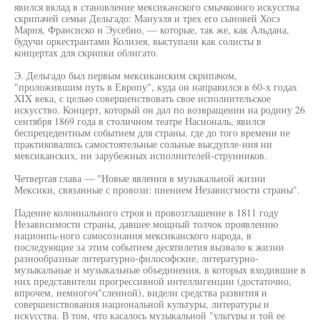
явился вклад в становление мексиканского смычкового искусства
скрипачей семьи Дельгадо: Мануэля и трех его сыновей Хосэ
Мария, Франсиско и Эусебио, — которые, так же, как Альдана,
будучи оркестрантами Колизея, выступали как солисты в
концертах для скрипки облигато.
Э. Дельгадо был первым мексиканским скрипачом,
"проложившим путь в Европу", куда он направился в 60-х годах
XIX века, с целью совершенствовать свое исполнительское
искусство. Концерт, который он дал по возвращении на родину 26
сентября 1869 года в столичном театре Насиональ, явился
беспрецедентным событием для страны, где до того времени не
практиковались самостоятельные сольные высдупле-ния ни
мексиканских, ни зарубежных исполнителей-струнников.
Четвертая глава — "Новые явления в музыкальной жизни
Мексики, связанные с провози: пиением Независгмости страны".
Падение колониального строя и провозглашение в 1811 году
Независимости страны, давшее мощный толчок проявлению
национпь-ного самосознания мексиканского народа, в
последующие за этим событием десятилетия вызвало к жизни
разнообразные литературно-философские, литературно-
музыкальные и музыкальные объединения, в которых входившие в
них представители прогрессивной интеллигенции (достаточно,
впрочем, немногоч"сленной), видели средства развития и
совершенствования национальной культуры, литературы и
искусства. В том, что касалось музыкальной "ультуры и той ее