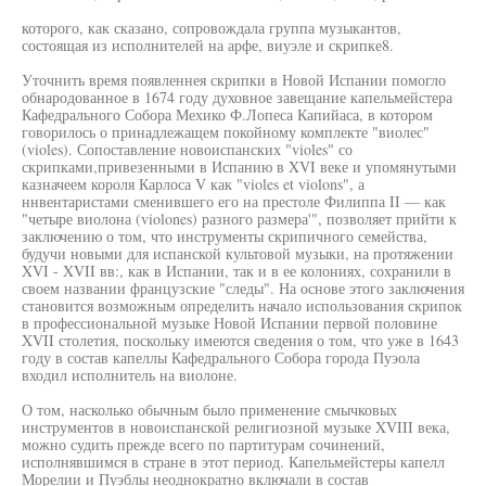
которого, как сказано, сопровождала группа музыкантов,
состоящая из исполнителей на арфе, виуэле и скрипке8.
Уточнить время появленнея скрипки в Новой Испании помогло
обнародованное в 1674 году духовное завещание капельмейстера
Кафедрального Собора Мехико Ф.Лопеса Капийаса, в котором
говорилось о принадлежащем покойному комплекте "виолес"
(violes). Сопоставление новоиспанских "violes" со
скрипками,привезенными в Испанию в XVI веке и упомянутыми
казначеем короля Карлоса V как "violes et violons", а
ннвентаристами сменившего его на престоле Филиппа II — как
"четыре виолона (violones) разного размера'", позволяет прийти к
заключению о том, что инструменты скрипичного семейства,
будучи новыми для испанской культовой музыки, на протяжении
XVI - XVII вв:, как в Испании, так и в ее колониях, сохранили в
своем названии французские "следы". На основе этого заключения
становится возможным определить начало использования скрипок
в профессиональной музыке Новой Испании первой половине
XVII столетия, поскольку имеются сведения о том, что уже в 1643
году в состав капеллы Кафедрального Собора города Пуэола
входил исполнитель на виолоне.
О том, насколько обычным было применение смычковых
инструментов в новоиспанской религиозной музыке XVIII века,
можно судить прежде всего по партитурам сочинений,
исполнявшимся в стране в этот период. Капельмейстеры капелл
Морелии и Пуэблы неоднократно включали в состав