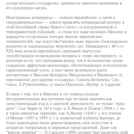
укладе молодого государства, привнесли заметное оживление в
его культурную жизнь.
Иностранные антрепризы — сначала европейские, а затем и
североамериканские — начата проявлять неприкрытый интерес к
этой богатейшей стране Нового Света с се восприимчивой и
темпераментной публикой,- и стали все чаще включать Мексику в
маршруты гастрольных поездок многих европейских
знаменитостей, чье искусство^косвен-ным образом стимулировало
развитие ее национальных творческих сил. Начавшиеся с 40-х гг.
XIX века визиты европейских скрипачей-виртуозов
способствовали возрождению интереса к этому инструменту, и,
несмотря на то, что программы конце, тов в большинстве своем
содержали эффектные миниатюры, обеспечивающие исполнителю
гарантированный успех, в них также включались ранее
неизвестные в Мексике Концерты Мендельсона и Венявского (в
переложе/пш для скрипки и клавира), Сонаты Бетховена, Сен-
Санса, А.РубинЬтейна, (у пьесы Паганини, Шубер. а, Сарасате.
В связи с тем, что в Мексике в тот период сольные
инструментальные выступления еще не были приняты как
самостоятельный в'ид к н-цертной деятельности, не только "чудо-
дети": Гаос Береа (в 18^4 году) и Х.Манен и Планас (1894 г.), но
и такие именитые скрипачи, как А.Вьетан (1844 г.), его ученик
О.Мюзин (1893 и 1895 гг.) и знаменитый кубинец Бриндис де
Салас вынуждены были демонстрировать свое искусство в
антрактах театральных и цирковых представлений. Даже сам
"король скрипки" — П.Сарасате (1890) должен был разделить свой