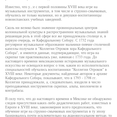
Известно, что у..:е с первой половины XVIII века игре на
музыкальных инструментах, в том числе и струнно-смычковых,
обучались не только мальчики, но и девушки-воспитанницы
новоиспанских учебных заведений.
Сколь ни велико было значение провинциальных центров
колониальной культуры в распространении музыкальных знаний
решающая роль в этой сфере все же принадлежала столице и, в
первую очередь, ее Кафедральному Собору. С 1732 года
регулярное музыкальное образование мальчики-певчие столичной
капеллы получали в "Коллегии Отроков хора Кафедрального
Собора", и имеются данные, подтверждающие, что игра на
скрипке там практиковалась уже, начиная с 1733 года. До
настоящего времени мексиканскими историками музыкального
искусства не освещался вопрос о том, каким из исполнительских
специальностей обучались воспитанники "Коллегии Отроков" в
XVIII веке. Некоторые документы, найденные автором в архиве
Кафедрального Собора, показывают, что в 1793 - 1798 гг.
Коллегии принадлежали, а, следовательно, входили в число
преподаваемых инструментов скрипки, альты, виолончели и
контрабасы.
В силу того, что до настоящего времени в Мексике не обнаружено
следов присутствия каких-либо дидактических работ, известных в
Европе в XVIII веке, закономернее всего предположить, что
обучение игре на струнно-смычковых инструментах в ту эпоху
базировалось почти исключительно на аудиовизуальном методе, то