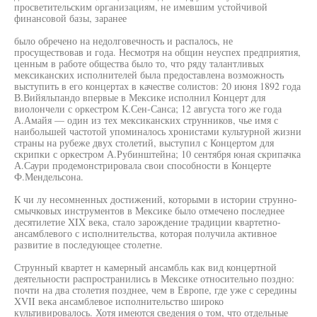
просветительским организациям, не имевшим устойчивой
финансовой базы, заранее
было обречено на недолговечность и распалось, не
просуществовав и года. Несмотря на общин неуспех предприятия,
ценным в работе общества было то, что ряду талантливых
мексиканских исполнителей была предоставлена возможность
выступить в его концертах в качестве солистов: 20 июня 1892 года
В.Вийяльпандо впервые в Мексике исполнил Концерт для
виолончели с оркестром К.Сен-Санса; 12 августа того же года
А.Амайя — один из тех мексиканских струнников, чье имя с
наибольшей частотой упоминалось хронистами культурной жизни
страны на рубеже двух столетий, выступил с Концертом для
скрипки с оркестром А.Рубинштейна; 10 сентября юная скрипачка
А.Саури продемонстрировала свои способности в Концерте
Ф.Мендельсона.
К чи лу несомненных достижений, которыми в истории струнно-
смычковых инструментов в Мексике было отмечено последнее
десятилетие XIX века, стало зарождение традиции квартетно-
ансамблевого с исполнительства, которая получила активное
развитие в последующее столетне.
Струнный квартет н камерный ансамбль как вид концертной
деятельности распространились в Мексике относительно поздно:
почти на два столетия позднее, чем в Европе, где уже с середины
XVII века ансамблевое исполнительство широко
культивировалось. Хотя имеются сведения о том, что отдельные