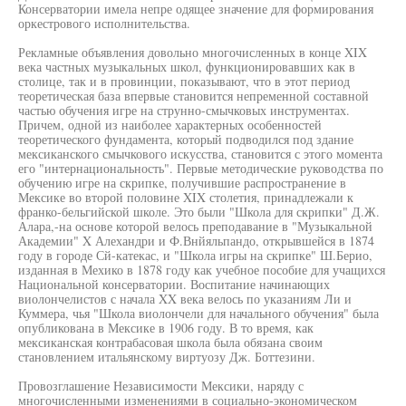
Консерватории имела непре одящее значение для формирования
оркестрового исполнительства.
Рекламные объявления довольно многочисленных в конце XIX
века частных музыкальных школ, функционировавших как в
столице, так и в провинции, показывают, что в этот период
теоретическая база впервые становится непременной составной
частью обучения игре на струнно-смычковых инструментах.
Причем, одной из наиболее характерных особенностей
теоретического фундамента, который подводился под здание
мексиканского смычкового искусства, становится с этого момента
его "интернациональность". Первые методические руководства по
обучению игре на скрипке, получившие распространение в
Мексике во второй половине XIX столетия, принадлежали к
франко-бельгийской школе. Это были "Школа для скрипки" Д.Ж.
Алара,-на основе которой велось преподавание в "Музыкальной
Академии" X Алехандри и Ф.Внйяльпандо, открывшейся в 1874
году в городе Сй-катекас, и "Школа игры на скрипке" Ш.Берио,
изданная в Мехико в 1878 году как учебное пособие для учащихся
Национальной консерватории. Воспитание начинающих
виолончелистов с начала XX века велось по указаниям Ли и
Куммера, чья "Школа виолончели для начального обучения" была
опубликована в Мексике в 1906 году. В то время, как
мексиканская контрабасовая школа была обязана своим
становлением итальянскому виртуозу Дж. Боттезини.
Провозглашение Независимости Мексики, наряду с
многочисленными изменениями в социально-экономическом