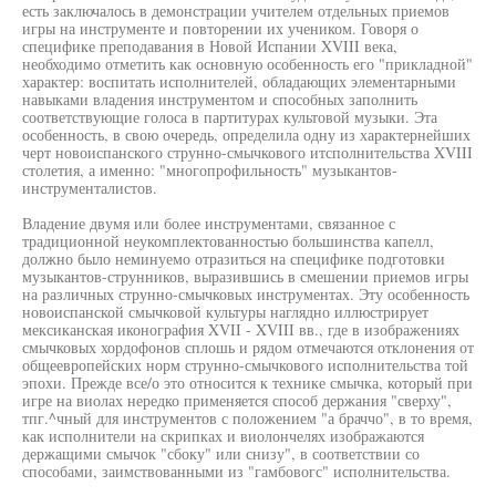
есть заключалось в демонстрации учителем отдельных приемов
игры на инструменте и повторении их учеником. Говоря о
специфике преподавания в Новой Испании XVIII века,
необходимо отметить как основную особенность его "прикладной"
характер: воспитать исполнителей, обладающих элементарными
навыками владения инструментом и способных заполнить
соответствующие голоса в партитурах культовой музыки. Эта
особенность, в свою очередь, определила одну из характернейших
черт новоиспанского струнно-смычкового итсполнительства XVIII
столетия, а именно: "многопрофильность" музыкантов-
инструменталистов.
Владение двумя или более инструментами, связанное с
традиционной неукомплектованностью большинства капелл,
должно было неминуемо отразиться на специфике подготовки
музыкантов-струнников, выразившись в смешении приемов игры
на различных струнно-смычковых инструментах. Эту особенность
новоиспанской смычковой культуры наглядно иллюстрирует
мексиканская иконография XVII - XVIII вв., где в изображениях
смычковых хордофонов сплошь и рядом отмечаются отклонения от
общеевропейских норм струнно-смычкового исполнительства той
эпохи. Прежде все/о это относится к технике смычка, который при
игре на виолах нередко применяется способ держания "сверху",
тпг.^чный для инструментов с положением "а браччо", в то время,
как исполнители на скрипках и виолончелях изображаются
держащими смычок "сбоку" или снизу", в соответствии со
способами, заимствованными из "гамбовогс" исполнительства.