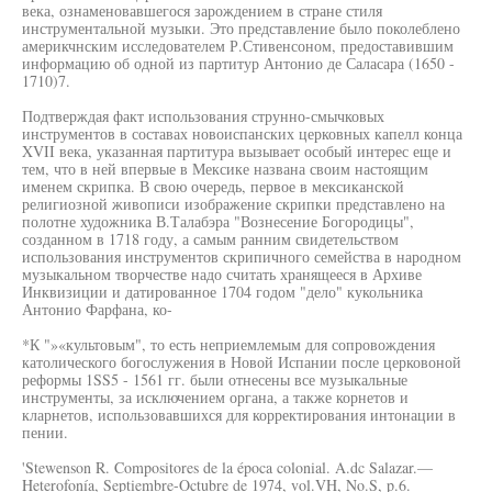
века, ознаменовавшегося зарождением в стране стиля
инструментальной музыки. Это представление было поколеблено
америкчнским исследователем Р.Стивенсоном, предоставившим
информацию об одной из партитур Антонио де Саласара (1650 -
1710)7.
Подтверждая факт использования струнно-смычковых
инструментов в составах новоиспанских церковных капелл конца
XVII века, указанная партитура вызывает особый интерес еще и
тем, что в ней впервые в Мексике названа своим настоящим
именем скрипка. В свою очередь, первое в мексиканской
религиозной живописи изображение скрипки представлено на
полотне художника В.Талабэра "Вознесение Богородицы",
созданном в 1718 году, а самым ранним свидетельством
использования инструментов скрипичного семейства в народном
музыкальном творчестве надо считать хранящееся в Архиве
Инквизиции и датированное 1704 годом "дело" кукольника
Антонио Фарфана, ко-
*К "»«культовым", то есть неприемлемым для сопровождения
католического богослужения в Новой Испании после церковоной
реформы 1SS5 - 1561 гг. были отнесены все музыкальные
инструменты, за исключением органа, а также корнетов и
кларнетов, использовавшихся для корректирования интонации в
пении.
'Stewenson R. Compositores de la época colonial. A.dc Salazar.—
Heterofonía, Septiembre-Octubre de 1974, vol.VH, No.S, p.6.