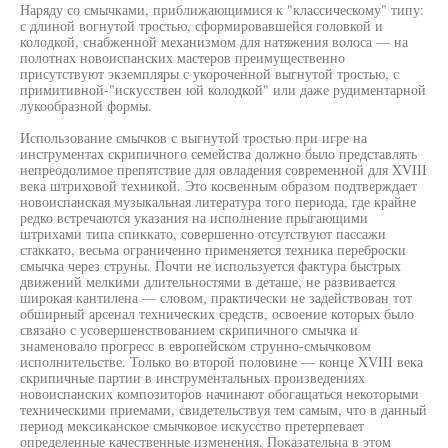
Наряду со смычками, приближающимися к "классическому" типу:
с длиной вогнутой тростью, сформировавшейся головкой и
колодкой, снабженной механизмом для натяжения волоса — на
полотнах новоиспанских мастеров преимущественно
присутствуют экземпляры с укороченной выгнутой тростью, с
примитивной-"искусствен юй колодкой" или даже рудиментарной
лукообразной формы.
Использование смычков с выгнутой тростью при игре на
инструментах скрипичного семейства должно было представлять
непреодолимое препятствие для овладения современной для XVIII
века штриховой техникой. Это косвенным образом подтверждает
новоиспанская музыкальная литература того периода, где крайне
редко встречаются указания на исполнение прыгающими
штрихами типа спиккато, совершенно отсутствуют пассажи
стаккато, весьма ограниченно применяется техника переброски
смычка через струны. Почти не используется фактура быстрых
движений мелкими длительностями в деташе, не развивается
широкая кантилена — словом, практически не задействован тот
обширный арсенал технических средств, освоение которых было
связано с усовершенствованием скрипичного смычка и
знаменовало прогресс в европейском струнно-смычковом
исполнительстве. Только во второй половине — конце XVIII века
скрипичные партии в инструментальных произведениях
новоиспанских композиторов начинают обогащаться некоторыми
техническими приемами, свидетельствуя тем самым, что в данный
период мексиканское смычковое искусство претерпевает
определенные качественные изменения. Показательна в этом