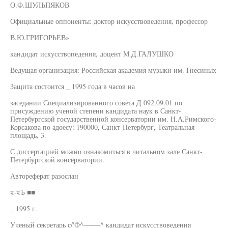
О.Ф.ШУЛЬПЯКОВ
Официальные оппоненты: доктор искусствоведения, профессор
В.Ю.ГРИГОРЬЕВ»
кандидат искусствопедения, доцент М.Д.ГАЛУШКО
Ведущая организация: Российская академия музыки им. Гнесиных
Защита состоится _ 1995 года в часов на
заседании Специализированного совета Д 092.09.01 по
присуждению ученой степени кандидата наук в Санкт-
Петербургской государственной консерватории им. Н.А.Римского-
Корсакова по адоесу: 190000, Санкт-Петербург, Театральная
площадь, 3.
С диссертацией можно ознакомиться в читальном зале Санкт-
Петербургской консерватории.
Автореферат разослан
ч-чЪ ■■
_ 1995 г.
Ученый секретарь с/'Ф^—-—^ кандидат искусствоведения