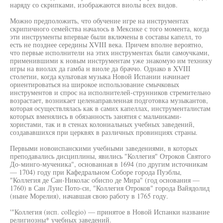
наряду со скрипками, изображаются виолы всех видов.
Можно предположить, что обучение игре на инструментах
скрипичного семейства началось в Мексике с того момента, когда
эти инструменты впервые были включены в составы капелл, то
есть не позднее середины XVIII века. Причем вполне вероятно,
что первые исполнители на этих инструментах были самоучками,
применившими к новым инструментам уже знакомую им технику
игры на виолах да гамба н виоле да браччо. Однако в XVIII
столетии, когда культовая музыка Новой Испании начинает
ориентироваться на широкое использование смычковых
инструментов и спрос на исполнителей-струнников стремительно
возрастает, возникает целенаправленная подготовка музыкантов,
которая осуществлялась как в самих капеллах, инструменталистам
которых вменялись в обязанность занятия с мальчиками-
хористами, так и в стенах колониальных учебных заведений,
создававшихся при церквях в различных провинциях страны.
Первыми новоиспанскими учебными заведениями, в которых
преподавались дисциплины, явились "Коллегия" Отроков Святого
До-минго-мученика", основанная в 1694 (по другим источникам
— 1704) году при Кафедральном Соборе города Пуэблы,
"Коллегия де Сан-Николас обиспо де Мира" (год основания —
1760) в Сан Луис Пото-си, "Коллегия Отроков" города Вайядолид
(ныне Морелия), начавшая свою работу в 1765 году.
'"Коллегия (исп. collegio) — принятое в Новой Испанки название
религиозны* учебных заведений.