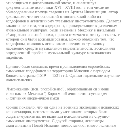
относящихся к доколониальной эпохе, и анализируя
документальные источники XVI - XVIII вв., в том числе не
обнародованные прежде сведения из Архива Инквизиции, автор
доказывает, что нет оснований относить какой-либо из
хордофонов к аутентичному туземному инструментарию. Делается
заключение о том, что хордофоны, принадлежащие к различным
музыкальным культурам, были ввезены в Мексику в начальный
г^мюд колониальной эпохи, причем отмечается, что ту легкость, с
которой они были ассимилированы, можно объяснить тем, что
хордофоны, явившись источником неведомых туземному
населению средств музыкальной выразительности, восполнили
определенный пробел в музыкальной культуре мексиканских
индейцев.
Принято было связывать время проникновения европейских
смычковых хордофонов на территорию Мексики с периодом
Конкисты страны (1519 — 1521 гг.). Однако тщательное изучение
ноноиспанскнх
'Лмсриканшм (пси. ргссоПснапо'), обризопаннмн си имени
«авоснак-их Мексики ') Корю.м, оЛмчно истин.>уск:я дмч
«'(хлтчення ипорн-нчкон пыхи
хроник показало, что ни одна из военных экспедиций испанских
конкистадоров, непременными участниками которых были
солдаты-музыканты, не включала исполнителей на струнно-
смычковых инструментах. С другой стороны, летописцы
еяангелизации Новой Испании предоставляют многочисленные