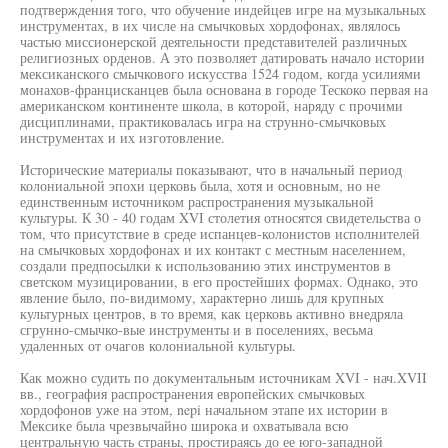
подтверждения того, что обучение индейцев игре на музыкальных
инструментах, в их числе на смычковых хордофонах, являлось
частью миссионерской деятельности представителей различных
религиозных орденов. А это позволяет датировать начало истории
мексиканского смычкового искусства 1524 годом, когда усилиями
монахов-францисканцев была основана в городе Тескоко первая на
американском континенте школа, в которой, наряду с прочими
дисциплинами, практиковалась игра на струнно-смычковых
инструментах и их изготовление.
Исторические материалы показывают, что в начальный период
колониальной эпохи церковь была, хотя и основным, но не
единственным источником распространения музыкальной
культуры. К 30 - 40 годам XVI столетия относятся свидетельства о
том, что присутствие в среде испанцев-колонистов исполнителей
на смычковых хордофонах и их контакт с местным населением,
создали предпосылки к использованию этих инструментов в
светском музицировании, в его простейших формах. Однако, это
явление было, по-видимому, характерно лишь для крупных
культурных центров, в то время, как церковь активно внедряла
сгрунно-смычко-вые инструменты и в поселениях, весьма
удаленных от очагов колониальной культуры.
Как можно судить по документальным источникам XVI - нач.XVII
вв., география распространения европейских смычковых
хордофонов уже на этом, nepi начальном этапе их истории в
Мексике была чрезвычайно широка и охватывала всю
центральную часть страны, простираясь до ее юго-западной