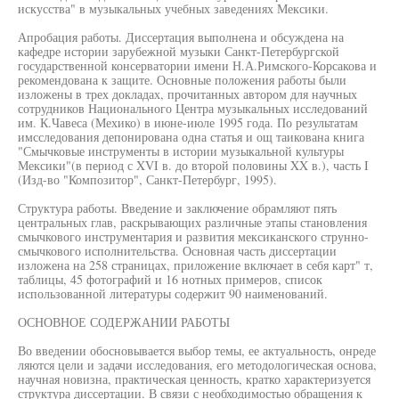
искусства" в музыкальных учебных заведениях Мексики.
Апробация работы. Диссертация выполнена и обсуждена на
кафедре истории зарубежной музыки Санкт-Петербургской
государственной консерватории имени Н.А.Римского-Корсакова и
рекомендована к защите. Основные положения работы были
изложены в трех докладах, прочитанных автором для научных
сотрудников Национального Центра музыкальных исследований
им. К.Чавеса (Мехико) в июне-июле 1995 года. По результатам
имсследования депонирована одна статья и ощ таикована книга
"Смычковые инструменты в истории музыкальной культуры
Мексики"(в период с XVI в. до второй половины XX в.), часть I
(Изд-во "Композитор", Санкт-Петербург, 1995).
Структура работы. Введение и заключение обрамляют пять
центральных глав, раскрывающих различные этапы становления
смычкового инструментария и развития мексиканского струнно-
смычкового исполнительства. Основная часть диссертации
изложена на 258 страницах, приложение включает в себя карт" т,
таблицы, 45 фотографий и 16 нотных примеров, список
использованной литературы содержит 90 наименований.
ОСНОВНОЕ СОДЕРЖАНИИ РАБОТЫ
Во введении обосновывается выбор темы, ее актуальность, онреде
ляются цели и задачи исследования, его методологическая основа,
научная новизна, практическая ценность, кратко характеризуется
структура диссертации. В связи с необходимостью обращения к