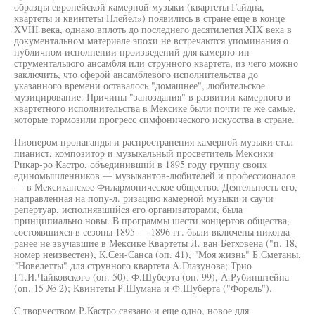
образцы европейской камерной музыки (квартеты Гайдна,
квартеты и квинтеты Плейел») появились в стране еще в конце
XVIII века, однако вплоть до последнего десятилетия XIX века в
документальном материале эпохи не встречаются упоминания о
публичном исполнении произведений для камерно-ин-
струменталыюго ансамбля или струнного квартета, из чего можно
заключить, что сферой ансамблевого исполнительства до
указанного времени оставалось "домашнее", любительское
музицирование. Причины "запоздания" в развитии камерного и
квартетного исполнительства в Мексике были почти те же самые,
которые тормозили прогресс симфонического искусства в стране.
Пионером пропаганды и распространения камерной музыки стал
пианист, композитор и музыкальный просветитель Мексики
Рикар-ро Кастро, объединивший в 1895 году группу своих
единомышленников — музыкантов-любителей и профессионалов
— в Мексиканское Филармоническое общество. Деятельность его,
направленная на попу-л. ризацию камерной музыки и саучи
репертуар, исполнявшийся его организаторами, была
принципиально новы. В программы шести концертов общества,
состоявшихся в сезоны 1895 — 1896 гг. были включены никогда
ранее не звучавшие в Мексике Квартеты Л. ван Бетховена ("п. 18,
номер неизвестен), К.Сен-Санса (оп. 41), "Моя жизнь" Б.Сметаны,
"Новелетты" для струнного квартета А.Глазунова; Трио
Г1.И.Чайковского (оп. 50), Ф.Шуберта (оп. 99), А.Рубинштейна
(оп. 15 № 2); Квинтеты Р.Шумана и Ф.Шуберта ("Форель").
С творчеством Р.Кастро связано и еще одно, новое для