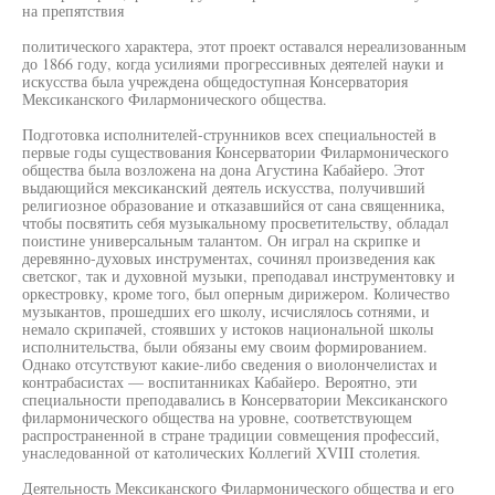
на препятствия
политического характера, этот проект оставался нереализованным
до 1866 году, когда усилиями прогрессивных деятелей науки и
искусства была учреждена общедоступная Консерватория
Мексиканского Филармонического общества.
Подготовка исполнителей-струнников всех специальностей в
первые годы существования Консерватории Филармонического
общества была возложена на дона Агустина Кабайеро. Этот
выдающийся мексиканский деятель искусства, получивший
религиозное образование и отказавшийся от сана священника,
чтобы посвятить себя музыкальному просветительству, обладал
поистине универсальным талантом. Он играл на скрипке и
деревянно-духовых инструментах, сочинял произведения как
светског, так и духовной музыки, преподавал инструментовку и
оркестровку, кроме того, был оперным дирижером. Количество
музыкантов, прошедших его школу, исчислялось сотнями, и
немало скрипачей, стоявших у истоков национальной школы
исполнительства, были обязаны ему своим формированием.
Однако отсутствуют какие-либо сведения о виолончелистах и
контрабасистах — воспитанниках Кабайеро. Вероятно, эти
специальности преподавались в Консерватории Мексиканского
филармонического общества на уровне, соответствующем
распространенной в стране традиции совмещения профессий,
унаследованной от католических Коллегий XVIII столетия.
Деятельность Мексиканского Филармонического общества и его