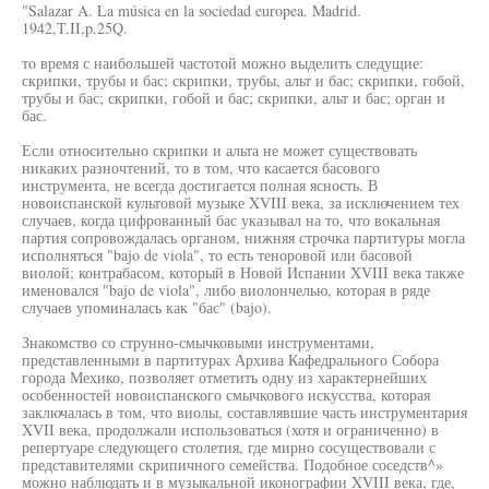
"Salazar A. La música en la sociedad europea. Madrid.
1942,T.II,p.25Q.
то время с наибольшей частотой можно выделить следущие:
скрипки, трубы и бас; скрипки, трубы, альт и бас; скрипки, гобой,
трубы и бас; скрипки, гобой и бас; скрипки, альт и бас; орган и
бас.
Если относительно скрипки и альта не может существовать
никаких разночтений, то в том, что касается басового
инструмента, не всегда достигается полная ясность. В
новоиспанской культовой музыке XVIII века, за исключением тех
случаев, когда цифрованный бас указывал на то, что вокальная
партия сопровождалась органом, нижняя строчка партитуры могла
исполняться "bajo de viola", то есть теноровой или басовой
виолой; контрабасом, который в Новой Испании XVIII века также
именовался "bajo de viola", либо виолончелью, которая в ряде
случаев упоминалась как "бас" (bajo).
Знакомство со струнно-смычковыми инструментами,
представленными в партитурах Архива Кафедрального Собора
города Мехико, позволяет отметить одну из характернейших
особенностей новоиспанского смычкового искусства, которая
заключалась в том, что виолы, составлявшие часть инструментария
XVII века, продолжали использоваться (хотя и ограниченно) в
репертуаре следующего столетия, где мирно сосуществовали с
представителями скрипичного семейства. Подобное соседств^»
можно наблюдать и в музыкальной иконографии XVIII века, где,