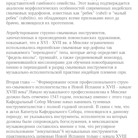
представителей гамбового семейства. Этот вывод подтверждается
анализом морфологических особенностей современных индейских
смычковых хордофонов, известных как "ребек" (rabel) и "малый
ребек" (rabelito), но обладающих всеми признаками виол да
браччо, являющихся их прототипом.
Атрибутирование струнно-смычковых инструментов,
запечатленных в произведениях новоиспанских художников,
показывает, что в XVI - XVII вв. в Мексике ограниченно
использовались европейские смычковые хор-дофоны так
называемого "переходного" типа, которые автор определяет как
"фидель-виолы", трумшайт, а также средневековый монохорд,
применявшийся миссионерами для обучения новообращенных
пению и перешедший в разряд смычковых инструментов в
музыкально-исполнительской практике индейцев племени сери.
Вторая глава — "Формирование основ профессионального струн-
но-смычкового исполнительства в Новой Испании в XVII - начале
XVIII века".Начало музыкального профессионализма в Мексике
должно быть отмечено 1543 годом, поскольку именно с этого года
Кафедральный Собор Мехико начал нанимать туземных
инструменталистов с полной годовой оплатой. В связи с тем, что
в актах Капитула Кафедрального Собора, относящихся к данному
периоду, не указывались инструменты, исполнители на которых
должны были сопровождать богослужения, в мексиканском
музыковедении составилось мнение о том, что регулярное
использование "некультовых"6 музыкальных инструментов
практиковалось церковью Новой Испании только с начала XVIII