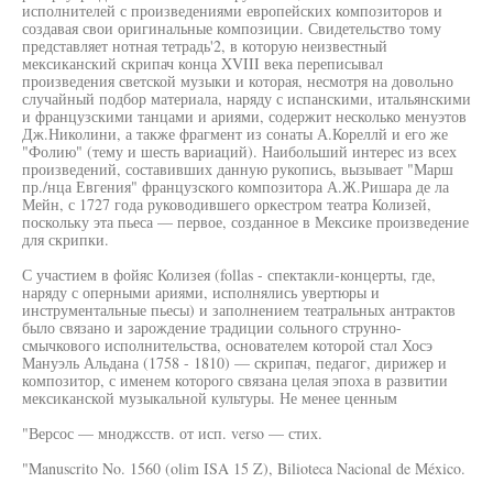
исполнителей с произведениями европейских композиторов и
создавая свои оригинальные композиции. Свидетельство тому
представляет нотная тетрадь'2, в которую неизвестный
мексиканский скрипач конца XVIII века переписывал
произведения светской музыки и которая, несмотря на довольно
случайный подбор материала, наряду с испанскими, итальянскими
и французскими танцами и ариями, содержит несколько менуэтов
Дж.Николини, а также фрагмент из сонаты А.Кореллй и его же
"Фолию" (тему и шесть вариаций). Наибольший интерес из всех
произведений, составивших данную рукопись, вызывает "Марш
пр./нца Евгения" французского композитора А.Ж.Ришара де ла
Мейн, с 1727 года руководившего оркестром театра Колизей,
поскольку эта пьеса — первое, созданное в Мексике произведение
для скрипки.
С участием в фойяс Колизея (follas - спектакли-концерты, где,
наряду с оперными ариями, исполнялись увертюры и
инструментальные пьесы) и заполнением театральных антрактов
было связано и зарождение традиции сольного струнно-
смычкового исполнительства, основателем которой стал Хосэ
Мануэль Альдана (1758 - 1810) — скрипач, педагог, дирижер и
композитор, с именем которого связана целая эпоха в развитии
мексиканской музыкальной культуры. Не менее ценным
"Версос — мноджсств. от исп. verso — стих.
"Manuscrito No. 1560 (olim ISA 15 Z), Bilioteca Nacional de México.