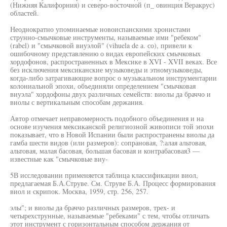
(Нижняя Калифорния) и северо-восточной (п_ овинция Веракрус)
областей.
Неоднократно упоминаемые новоиспанскими хронистами
струнно-смычковые инструменты, называемые ими "ребеком"
(rabel) и "смычковой виуэлой" (vihuela de а. со), привели к
ошибочному представлению о видах европейских смычковых
хордофонов, распространенных в Мексике в XVI - XVII веках. Все
без исключения мексиканские музыковеды и этномузыковеды,
когда-либо затрагивающие вопрос о музыкальном инструментарии
колониальной эпохи, объединяли определением "смычковая
виуэла" хордофоны двух различных семейств: виолы да браччо и
виолы с вертикальным способам держания.
Автор отмечает неправомерность подобного объединения и на
основе изучения мексиканской религиозной живописи той эпохи
показывает, что в Новой Испании были распространены виолы да
гамба шести видов (или размеров): сопрановая, ?:алая альтовая,
альтовая, малая басовая, большая басовая и контрабасовая3 —
известные как "смычковые виу-
5В исследовании применяется таблица классификации виол,
предлагаемая Б.А.Струве. См. Струве Б.А. Процесс формирования
виол и скрипок. Москва, 1959, стр. 256, 257.
элы"; и виолы да браччо различных размеров, трех- и
четырехструнные, называемые "ребеками" с тем, чтобы отличать
этот инструмент с горизонтальным способом держания от