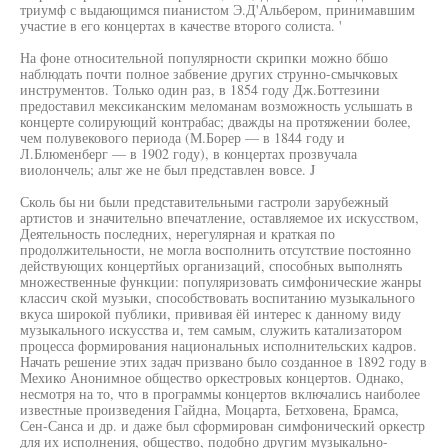
триумф с выдающимся пианистом Э.Д'Альбером, принимавшим
участие в его концертах в качестве второго солиста. '
На фоне относительной популярности скрипки можно ббшо
наблюдать почти полное забвение других струнно-смычковых
инструментов. Только один раз, в 1854 году Дж.Боттезини
предоставил мексиканским меломанам возможность услышать в
концерте солирующий контрабас; дважды на протяжении более,
чем полувекового периода (М.Борер — в 1844 году и
Л.Блюменберг — в 1902 году), в концертах прозвучала
виолончель; альт же не был представлен вовсе. J
Сколь бы ни были представительными гастроли зарубежный
артистов и значительно впечатление, оставляемое их искусством,
Деятельность последних, нерегулярная и краткая по
продолжительности, не могла восполнить отсутствие постоянно
действующих концертйых организаций, способных выполнять
множественные функции: популяризовать симфонические жанры
классич ской музыки, способствовать воспитанию музыкального
вкуса широкой публики, прививая ёй интерес к данному виду
музыкального искусства и, тем самым, служить катализатором
процесса формирования национальных исполнительских кадров.
Начать решение этих задач призвано было созданное в 1892 году в
Мехико Анонимное общество оркестровых концертов. Однако,
несмотря на то, что в программы концертов включались наиболее
известные произведения Гайдна, Моцарта, Бетховена, Брамса,
Сен-Санса и др. и даже был сформирован симфонический оркестр
для их исполнения, общество, подобно другим музыкально-