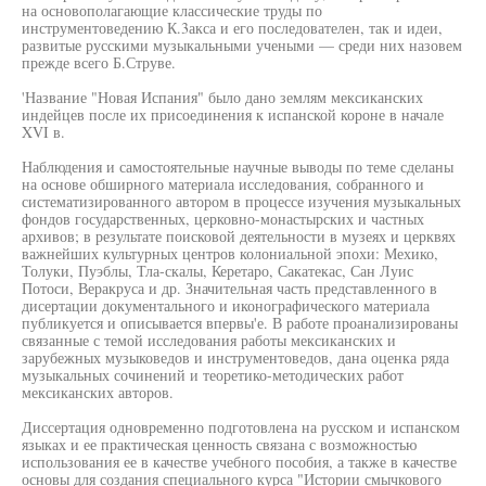
на основополагающие классические труды по
инструментоведению К.3акса и его последователен, так и идеи,
развитые русскими музыкальными учеными — среди них назовем
прежде всего Б.Струве.
'Название "Новая Испания" было дано землям мексиканских
индейцев после их присоединения к испанской короне в начале
XVI в.
Наблюдения и самостоятельные научные выводы по теме сделаны
на основе обширного материала исследования, собранного и
систематизированного автором в процессе изучения музыкальных
фондов государственных, церковно-монастырских и частных
архивов; в результате поисковой деятельности в музеях и церквях
важнейших культурных центров колониальной эпохи: Мехико,
Толуки, Пуэблы, Тла-скалы, Керетаро, Сакатекас, Сан Луис
Потоси, Веракруса и др. Значительная часть представленного в
дисертации документального и иконографического материала
публикуется и описывается впервы'е. В работе проанализированы
связанные с темой исследования работы мексиканских и
зарубежных музыковедов и инструментоведов, дана оценка ряда
музыкальных сочинений и теоретико-методических работ
мексиканских авторов.
Диссертация одновременно подготовлена на русском и испанском
языках и ее практическая ценность связана с возможностью
использования ее в качестве учебного пособия, а также в качестве
основы для создания специального курса "Истории смычкового