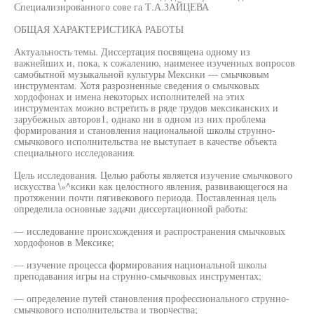
Специализированного сове га Т.А.ЗАЙЦЕВА
ОБЩАЯ ХАРАКТЕРИСТИКА РАБОТЫ
Актуальность темы. Диссертация посвящена одному из
важнейших и, пока, к сожалению, наименее изученных вопросов
самобытной музыкальной культуры Мексики — смычковым
инструментам. Хотя разрозненные сведения о смычковых
хордофонах и имена некоторых исполнителей на этих
инструментах можно встретить в ряде трудов мексиканских и
зарубежных авторов1, однако ни в одном из них проблема
формирования и становления национальной школы струнно-
смычкового исполнительства не выступает в качестве объекта
специального исследования.
Цель исследования. Целью работы является изучение смычкового
искусства \»^ксики как целостного явления, развивающегося на
протяжении почти пягивекового периода. Поставленная цель
определила основные задачи диссертационной работы:
— исследование происхождения и распространения смычковых
хордофонов в Мексике;
— изучение процесса формирования национальной школы
преподавания игры на струнно-смычковых инструментах;
— определение путей становления профессионального струнно-
смычкового исполнительства и творчества;