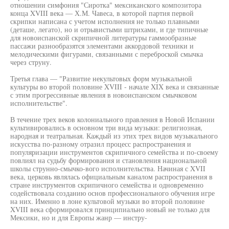
отношении симфония "Сиротка" мексиканского композитора
конца XVIII века — Х.М. Чавеса, в которой партия первой
скрипки написана с учетом исполнения не только плавными
(деташе, легато), но и отрывистыми штрихами, и где типичные
для новоиспанской скрипичной литературы гаммообразные
пассажи разнообразятся элементами аккордовой техники и
мелодическими фигурами, связанными с переброской смычка
через струну.
Третья глава — "Развитие некультовых форм музыкальной
культуры во второй половине XVIII - начале XIX века и связанные
с этим прогрессивные явления в новоиспанском смычковом
исполнительстве".
В течение трех веков колониального правления в Новой Испании
культивировались в основном три вида музыки: религиозная,
народная и театральная. Каждый из этих трех видов музыкального
искусства по-разному отразил процесс распространения и
популяризации инструментов скрипичного семейства и по-своему
повлиял на судьбу формирования и становления национальной
школы струнно-смычко-вого исполнительства. Начиная с XVII
века, церковь являлась официальным каналом распространения в
стране инструментов скрипичного семейства и одновременно
содействовала созданию основ профессионального обучения игре
на них. Именно в лоне культовой музыки во второй половине
XVIII века сформировался принципиально новый не только для
Мексики, но и для Европы жанр — инстру-