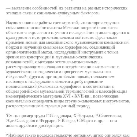
— выявление особенностей их развития на разных исторических
этапах в связи с социально-культурным фактором.
Научная новизна работы состоит в той, что история струнно-
смыч-кового исполнительства Мексики впервые становится
объектом специального научного исследования и анализируется в
культурном и исто-рико-социальном контексте. Здесь также
применен новый для мексиканского музыковедения комплексный
подход к изучению смычковых хордофонов, соединяющий
органологический метод, исследующий инструмент с точки
зрения его конструкции и музыкально-технических
возможностей, с методом эстетико-музыкальным,
рассматривающим эволюцию инструмента во взаимосвязи с
художественно-историческим прогрессом музыкального
искусства2. Другим, принципиально новым, положением
настоящего исследования является атрибутирование
новоиспанских3 смычковых хордофонов в соответствии с
общеевропейской музыкальной терминологией и классификация
иконографического материала XVI - XVII вв., позволяющая
окончательно определить виды струнно-смычковых инструментов,
распространенные в стране в данный период.
'См. например труды Г.Сальдивара, Х.Эстрады, Р.Стивеисона,
Э.де Олаваррия и Фсррари, Р.Калсро, С.Марти и др. — они
анализируются в диссертации.
^Избирая такую исследовательскую методику, автор опирался как