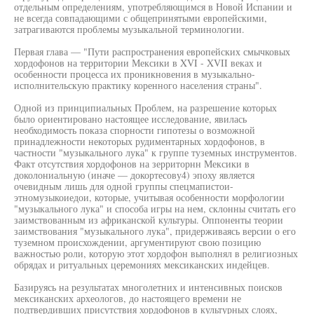
отдельным определениям, употребляющимся в Новой Испании и
не всегда совпадающими с общепринятыми европейскими,
затрагиваются проблемы музыкальной терминологии.
Первая глава — "Пути распространения европейских смычковых
хордофонов на территории Мексики в XVI - XVII веках и
особенности процесса их проникновения в музыкально-
исполнительскую практику коренного населения страны".
Одной из принципиальных Проблем, на разрешение которых
было ориентировано настоящее исследование, явилась
необходимость показа спорности гипотезы о возможной
принадлежности некоторых рудиментарных хордофонов, в
частности "музыкального лука" к группе туземных инструментов.
Факт отсутствия хордофонов на зерриторнн Мексики в
доколониальную (иначе — докортесову4) эпоху является
очевидным лишь для одной группы спецмапистои-
этномузыкоиедои, которые, учитывая особенности морфологии
"музыкального лука" и способа игры на нем, склонны считать его
заимствованным из африканской культуры. Оппоненты теории
заимствования "музыкального лука", придерживаясь версии о его
туземном происхождении, аргументируют свою позицию
важностью роли, которую этот хордофон выполнял в религиозных
обрядах и ритуальных церемониях мексиканских индейцев.
Базируясь на результатах многолетних и интенсивных поисков
мексиканских археологов, до настоящего времени не
подтвердивших присутствия хордофонов в культурных слоях,