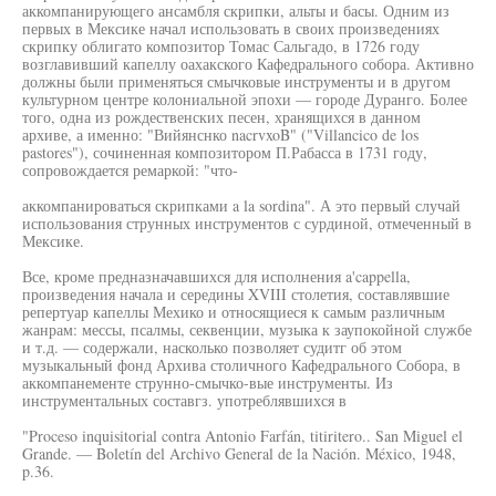
аккомпанирующего ансамбля скрипки, альты и басы. Одним из
первых в Мексике начал использовать в своих произведениях
скрипку облигато композитор Томас Сальгадо, в 1726 году
возглавивший капеллу оахакского Кафедрального собора. Активно
должны были применяться смычковые инструменты и в другом
культурном центре колониальной эпохи — городе Дуранго. Более
того, одна из рождественских песен, хранящихся в данном
архиве, а именно: "Вийянснко nacrvxoB" ("Villancico de los
pastores"), сочиненная композитором П.Рабасса в 1731 году,
сопровождается ремаркой: "что-
аккомпанироваться скрипками a la sordina". А это первый случай
использования струнных инструментов с сурдиной, отмеченный в
Мексике.
Все, кроме предназначавшихся для исполнения a'cappella,
произведения начала и середины XVIII столетия, составлявшие
репертуар капеллы Мехико и относящиеся к самым различным
жанрам: мессы, псалмы, секвенции, музыка к заупокойной службе
и т.д. — содержали, насколько позволяет судитг об этом
музыкальный фонд Архива столичного Кафедрального Собора, в
аккомпанементе струнно-смычко-вые инструменты. Из
инструментальных составгз. употреблявшихся в
"Proceso inquisitorial contra Antonio Farfán, titiritero.. San Miguel el
Grande. — Boletín del Archivo General de la Nación. México, 1948,
p.36.