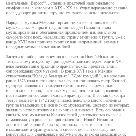
ментальные "Версос"'1, ставшие предтечей национального
симфонизма, с которым в XIX - XX вв. будет неразрывно связано
последующее развитие струнно-смычкового исполнительства.
Народная музыка Мексики, органически включившая в себя
музыкальные жанры и традиционные для Испании виды
музицирования и обогащенная проявлением национальной
самобытности всех, населявших страну этнических групп, уже с
конца XVII века приняла скрипку как непременный элемент
народных музыкальных ансамблей.
Заслуга приобщения туземного населения Новой Испании к
театральному искусству принадлежит миссионерам, еще в XVI
веке заложившим традицию драмагических представлений,
сопровождавшихся музыкой. В конце XVI века в Мехико
существовала "Каса де Комеди-яс" ("Дом комедий"), а несколько
ранее 1673 года в столице начал функционировать театр Колизей,
где представлялись преимущественно пьесы современных
испанских авторов, в которых музыка, пение и танец являлись
неотъемлемой составной частью драматургии. В состав оркестра
театра Колизей в 1742 году влилась довольно многочисленная
группа итальянских и испанских музыкантов, шестеро из которых
являлись исполнителями на скрипке и виолоне. Есть основания
считать, что музыканты Колизея своей деятельностью сыграли
немаловажную роль в распространении в Новой Испании
достижений европейских скрипичных школ, в частности,
итальянской и французской, и способствовали обогащению
репертуара для смычковых инструментов, знакомя мексиканских