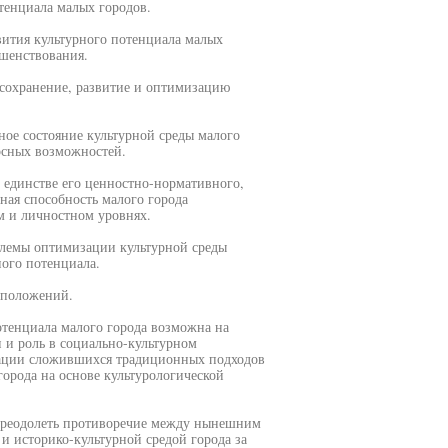
отенциала малых городов.
вития культурного потенциала малых
ршенствования.
 сохранение, развитие и оптимизацию
ое состояние культурной среды малого
урсных возможностей.
в единстве его ценностно-нормативного,
ная способность малого города
м и личностном уровнях.
блемы оптимизации культурной среды
ного потенциала.
дположений.
тенциала малого города возможна на
 и роль в социально-культурном
рации сложившихся традиционных подходов
орода на основе культурологической
 преодолеть противоречие между нынешним
 историко-культурной средой города за