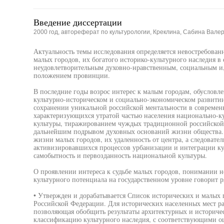
Введение диссертации
2000 год, автореферат по культурологии, Креклина, Сабина Вале
Актуальность темы исследования определяется невостребован
малых городов, их богатого историко-культурного наследия в
неудовлетворительным духовно-нравственным, социальным и,
положением провинции.
В последние годы возрос интерес к малым городам, обусловл
культурно-историческом и социально-экономическом развити
сохранении уникальной российской ментальности в современ
характеризующихся утратой частью населения национально-к
культуры, тиражированием чуждых традиционной российской 
дальнейшим подрывом духовных оснований жизни общества.
жизни малых городов, их удаленность от центра, а следовател
активизировавшихся процессов урбанизации и интеграции кул
самобытность и первозданность национальной культуры.
О проявлении интереса к судьбе малых городов, понимании н
культурного потенциала на государственном уровне говорит р
• Утвержден и дорабатывается Список исторических и малых 
Российской Федерации. Для исторических населенных мест ра
позволяющая обобщить результаты архитектурных и историче
классификацию культурного наследия, с соответствующими оц