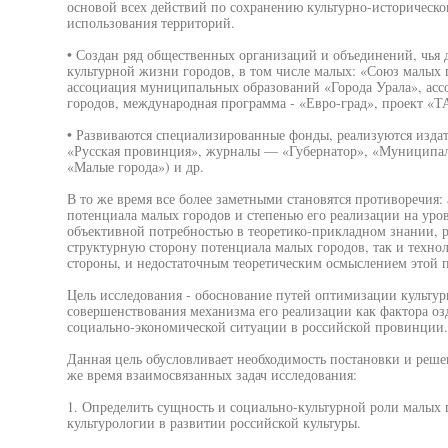
основой всех действий по сохранению культурно-историческ
использования территорий.
• Создан ряд общественных организаций и объединений, чья 
культурной жизни городов, в том числе малых: «Союз малых 
ассоциация муниципальных образований «Города Урала», ас
городов, международная программа - «Евро-град», проект «Т
• Развиваются специализированные фонды, реализуются издат
«Русская провинция», журналы — «Губернатор», «Муниципал
«Малые города») и др.
В то же время все более заметными становятся противоречия:
потенциала малых городов и степенью его реализации на уро
объективной потребностью в теоретико-прикладном знании, 
структурную сторону потенциала малых городов, так и технол
стороны, и недостаточным теоретическим осмыслением этой 
Цель исследования - обоснование путей оптимизации культур
совершенствования механизма его реализации как фактора оз
социально-экономической ситуации в российской провинции.
Данная цель обусловливает необходимость постановки и реше
же время взаимосвязанных задач исследования:
1. Определить сущность и социально-культурной роли малых 
культурологии в развитии российской культуры.