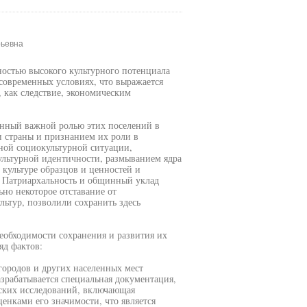
рьевна
ностью высокого культурного потенциала
 современных условиях, что выражается
 как следствие, экономическим
енный важной ролью этих поселений в
и страны и признанием их роли в
ной социокультурной ситуации,
ультурной идентичности, размыванием ядра
культуре образцов и ценностей и
 Патриархальность и общинный уклад
ьно некоторое отставание от
ьтур, позволили сохранить здесь
еобходимости сохранения и развития их
яд фактов:
городов и других населенных мест
зрабатывается специальная документация,
ских исследований, включающая
енками его значимости, что является