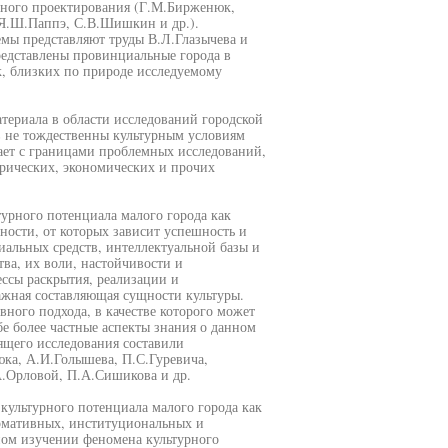
рного проектирования (Г.М.Бирженюк,
 Я.Ш.Паппэ, С.В.Шишкин и др.).
емы представляют труды В.Л.Глазычева и
представлены провинциальные города в
к, близких по природе исследуемому
атериала в области исследований городской
ов не тождественны культурным условиям
ает с границами проблемных исследований,
орических, экономических и прочих
урного потенциала малого города как
ности, от которых зависит успешность и
иальных средств, интеллектуальной базы и
тва, их воли, настойчивости и
ссы раскрытия, реализации и
ажная составляющая сущности культуры.
ного подхода, в качестве которого может
е более частные аспекты знания о данном
ящего исследования составили
юка, А.И.Голышева, П.С.Гуревича,
А.Орловой, П.А.Сишикова и др.
 культурного потенциала малого города как
рмативных, институциональных и
ном изучении феномена культурного