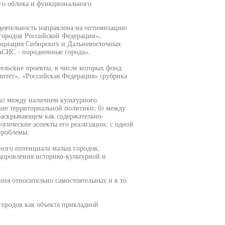
ого облика и функционального
деятельность направлена на оптимизацию
городов Российской Федерации»,
социация Сибирских и Дальневосточных
АСИС - породненные города».
ельские проекты, в числе которых фонд
итет», «Российская Федерация» (рубрика
 а) между наличием культурного
вне территориальной политики; б) между
раскрывающем как содержательно-
огические аспекты его реализации, с одной
проблемы.
ного потенциала малых городов,
доровления историко-культурной и
ния относительно самостоятельных и в то
городов как объекта прикладной