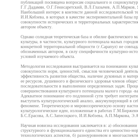
публикаций посвящена вопросам социального и социокульту
Г.Г.Дадамян, О.Г.Генисаретский, В.Л.Глазычев, А.П.Марков,
Наибольший интерес в контексте данной исследовательской т
И.И.Кобзева, в которых в качестве экспериментальной базы 
совокупности исторических и территориальных характеристи
автором объекту.
Однако солидная теоретическая база и обилие фактического м
культуры, в частности, культурного потенциала малых город
конкретной территориальной общности (г.Сарапул) не совпад
обозначенных автором, в силу специфичности культурно-ист
условий изучаемого объекта.
Методология исследования выстраивается на понимании культ
совокупности норм, ценностей, смыслов человеческой деятель
эффективность развития общества, наличие духовных и матер
ее ресурсов, душевного и физического здоровья членов общес
последовательности в выполнении определенных задач. Проце
совершенствования культурного потенциала малого города -в
Адекватное понимание его подлинной сути требует интегратив
выступить культурологический анализ, аккумулирующий в себ
феномене. Теоретическую и мировоззренческую основу насто
культурологические идеи, изложенные в работах Г.М.Биржен
Б.С.Ерасова, А.С.Запесоцкого, И.И.Кобзева, А.П.Маркова, Э.
Научная новизна исследования заключается в: а) обосновании
структурного и функционального единства его ценностно-но
технологических аспектов, б) разноуровневом и многоаспект