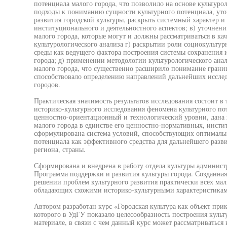
потенциала малого города, что позволило на основе культур
подходы к пониманию сущности культурного потенциала, уточ
развития городской культуры, раскрыть системный характер и
институционального и деятельностного аспектов; в) уточнени
малого города, которые могут и должны рассматриваться в кач
культурологического анализа г) раскрытии роли социокульту
среды как ведущего фактора построения системы сохранения 
города; д) применении методологии культурологического ана
малого города, что существенно расширило понимание грани
способствовало определению направлений дальнейших иссле
городов.
Практическая значимость результатов исследования состоит в 
историко-культурного исследования феномена культурного п
ценностно-ориентационный и технологический уровни, дана 
малого города в единстве его ценностно-нормативных, инсти
сформулирована система условий, способствующих оптималь
потенциала как эффективного средства для дальнейшего разви
региона, страны.
Сформирована и внедрена в работу отдела культуры админист
Программа поддержки и развития культуры города. Созданна
решении проблем культурного развития практически всех мал
обладающих схожими историко-культурными характеристикам
Автором разработан курс «Городская культура как объект при
которого в УдГУ показало целесообразность построения куль
материале, в связи с чем данный курс может рассматриваться