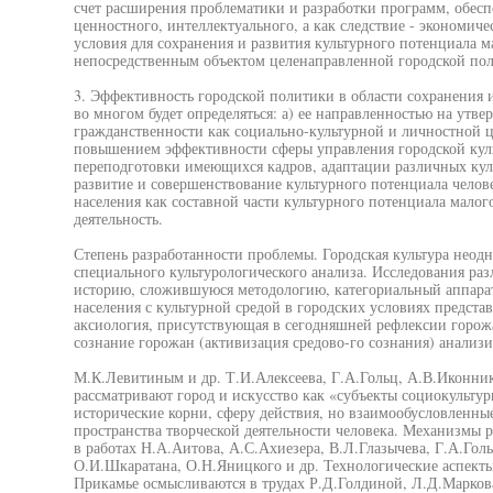
счет расширения проблематики и разработки программ, обес
ценностного, интеллектуального, а как следствие - экономиче
условия для сохранения и развития культурного потенциала м
непосредственным объектом целенаправленной городской по
3. Эффективность городской политики в области сохранения и
во многом будет определяться: а) ее направленностью на утв
гражданственности как социально-культурной и личностной 
повышением эффективности сферы управления городской куль
переподготовки имеющихся кадров, адаптации различных кул
развитие и совершенствование культурного потенциала челове
населения как составной части культурного потенциала малог
деятельность.
Степень разработанности проблемы. Городская культура неод
специального культурологического анализа. Исследования ра
историю, сложившуюся методологию, категориальный аппара
населения с культурной средой в городских условиях предста
аксиология, присутствующая в сегодняшней рефлексии горо
сознание горожан (активизация средово-го сознания) анализ
М.К.Левитиным и др. Т.И.Алексеева, Г.А.Гольц, А.В.Иконни
рассматривают город и искусство как «субъекты социокульту
исторические корни, сферу действия, но взаимообусловленны
пространства творческой деятельности человека. Механизмы 
в работах Н.А.Аитова, А.С.Ахиезера, В.Л.Глазычева, Г.А.Голь
О.И.Шкаратана, О.Н.Яницкого и др. Технологические аспект
Прикамье осмысливаются в трудах Р.Д.Голдиной, Л.Д.Марков