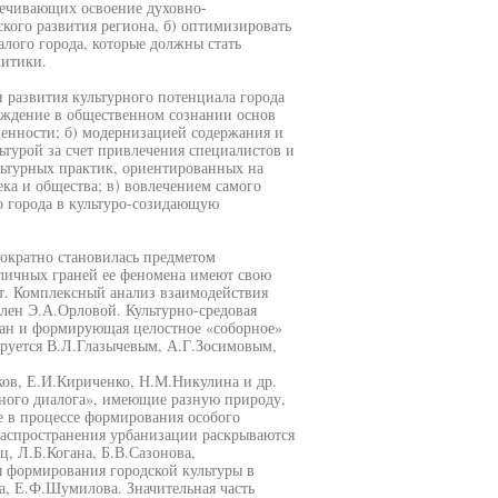
печивающих освоение духовно-
ского развития региона, б) оптимизировать
алого города, которые должны стать
литики.
 развития культурного потенциала города
ерждение в общественном сознании основ
ценности; б) модернизацией содержания и
турой за счет привлечения специалистов и
ьтурных практик, ориентированных на
ка и общества; в) вовлечением самого
о города в культуро-созидающую
нократно становилась предметом
зличных граней ее феномена имеют свою
т. Комплексный анализ взаимодействия
влен Э.А.Орловой. Культурно-средовая
жан и формирующая целостное «соборное»
ируется В.Л.Глазычевым, А.Г.Зосимовым,
ков, Е.И.Кириченко, Н.М.Никулина и др.
рного диалога», имеющие разную природу,
е в процессе формирования особого
распространения урбанизации раскрываются
ц, Л.Б.Когана, Б.В.Сазонова,
ы формирования городской культуры в
а, Е.Ф.Шумилова. Значительная часть