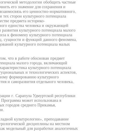
ологической методологии обобщить частные
нить его значение для сохранения и
 взаимосвязь его ценностно-нормативного,
и тех сторон культурного потенциала
естве предмета историко-
рного единства человека и окружающей
и развития культурного потенциала малого
лиза к феномену культурного потенциала
ц, сущности и функций данного феномена,
дований культурного потенциала малых
том, что в работе обоснован предмет
отенциала малого города, включающий
характеристика культурного потенциала
туциональных и технологических аспектов,
ному формированию культурного
тия и саморазвития отдельного человека,
рации г. Сарапула Удмуртской республики
я Программа может использована в
ых городов среднего Прикамья,
и.
кладной культурологии», преподавание
турологической дисциплины на местном
 как модельный для разработки аналогичных