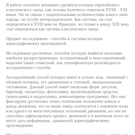
В работе основное внимание уделяется нотации европейского
классического танца, как основы балетного спектакля XVIII - XXI
веков. Он не связан с национальными особенностями какого-либо
народа, он сугубо интернационален. Как система, он стал
определяться в XVII веке во Франции, но только к концу XIX века
стал именоваться как система классического танца.
Предмет исследования - способы и системы нотации
хореографических произведений.
Исследование различных способов нотации выявило несколько
наиболее распространенных: ассоциативный и неассоциативный;
выделим также словесный, как специфическую разновидность
ассоциативного способа.
Ассоциативный способ нотации имеет в основе знак, связанный с
обликом человека, его движением и статикой, эмоциональным
состоянием. Данный способ имеет несколько форм: рисунок,
барельеф, скульптура, фотосъемка, мультимедийные средства
(киносъемка и видеосъемка, компьютерные программы). Все они
фиксируют достаточно точно статическое положение начала и
конца движения, что на языке танца соотносится с понятием позы
или одного из многочисленных положений движения, но они не
способны зафиксировать процесс движения и в конечном итоге не
могут дать информации, адекватной хореографическому
произведению.
Мультимедийные средства - киносъемка и видеосъемка, могут дать