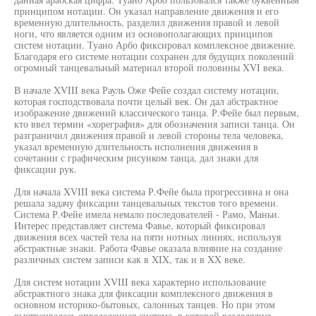
принципом нотации. Он указал направление движения и его
временную длительность, разделил движения правой и левой
ноги, что является одним из основополагающих принципов
систем нотации. Туано Арбо фиксировал комплексное движение.
Благодаря его системе нотации сохранен для будущих поколений
огромный танцевальный материал второй половины XVI века.
В начале XVIII века Рауль Оже Фейе создал систему нотации,
которая господствовала почти целый век. Он дал абстрактное
изображение движений классического танца. Р.Фейе был первым,
кто ввел термин «хореграфия» для обозначения записи танца. Он
разграничил движения правой и левой стороны тела человека,
указал временную длительность исполнения движения в
сочетании с графическим рисунком танца, дал знаки для
фиксации рук.
Для начала XVIII века система Р.Фейе была прогрессивна и она
решала задачу фиксации танцевальных текстов того времени.
Система Р.Фейе имела немало последователей - Рамо, Маньи.
Интерес представляет система Фавье, который фиксировал
движения всех частей тела на пяти нотных линиях, используя
абстрактные знаки. Работа Фавье оказала влияние на создание
различных систем записи как в XIX, так и в XX веке.
Для систем нотации XVIII века характерно использование
абстрактного знака для фиксации комплексного движения в
основном историко-бытовых, салонных танцев. Но при этом
выстраивалась определенная система, в которой разделялись