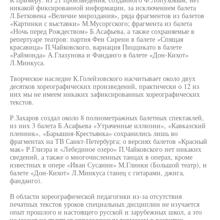
никакой фиксированной информации, за исключением балета
Л.Бетховена «Величие мироздания», ряда фрагментов из балетов
«Картинки с выставки» М.Мусоргского; фрагмента из балета
«Ночь перед Рождеством» Б.Асафьева, а также сохраняемые в
репертуаре театров: партия Феи Сирени в балете «Спящая
красавица» П.Чайковского, вариация Пиццикато в балете
«Раймонда» А.Глазунова и Фанданго в балете «Дон-Кихот»
Л.Минкуса.
Творческое наследие К.Голейзовского насчитывает около двух
десятков хореографических произведений, практически о 12 из
них мы не имеем никаких зафиксированных хореографических
текстов.
Р.Захаров создал около 8 полнометражных балетных спектаклей,
из них 3 балета Б.Асафьева «Утраченные иллюзии», «Кавказский
пленник», «Барышня-Крестьянка» сохранились лишь во
фрагментах на ТВ Санкт-Петербурга; о версиях балетов «Красный
мак» Р.Глиэра и «Лебединое озеро» П.Чайковского нет никаких
сведений, а также о многочисленных танцах в операх, кроме
известных в опере «Иван Сусанин» М.Глинки (Большой театр), и
балете «Дон-Кихот» Л.Минкуса (танец с гитарами, джига,
фанданго).
В области хореографической педагогики из-за отсутствия
печатных текстов уроков специальных дисциплин не изучается
опыт прошлого и настоящего русской и зарубежных школ, а это
не может не являться определенным тормозом в развитии