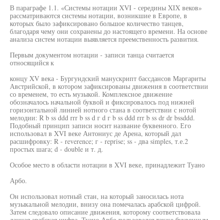
В параграфе 1.1. «Системы нотации XVI - середины XIX веков»
рассматриваются системы нотации, возникшие в Европе, в
которых было зафиксировано большое количество танцев,
благодаря чему они сохранены до настоящего времени. На основе
анализа систем нотации выявляется преемственность развития.
Первым документом нотации - записи танца считается
относящийся к
концу XV века - Бургундский манускрипт бассдансов Маргариты
Австрийской, в котором зафиксированы движения в соответствии
со временем, то есть музыкой. Комплексное движение
обозначалось начальной буквой и фиксировалось под нижней
горизонтальной линией нотного стана в соответствии с нотой
мелодии: R b ss ddd rrr b ss d г d г b ss ddd rrr b ss dr dr bssddd.
Подобный принцип записи носит название буквенного. Его
использовал в XVI веке Антониус де Арена, который дал
расшифровку: R - reverence; г - reprise; ss - два simples, т.е.2
простых шага; d - double и т. д.
Особое место в области нотации в XVI веке, принадлежит Туано
Арбо.
Он использовал нотный стан, на который заносилась нота
музыкальной мелодии, внизу она помечалась арабской цифрой.
Затем следовало описание движения, которому соответствовала
данная арабская цифра. Туано Арбо пользовался также буквенным