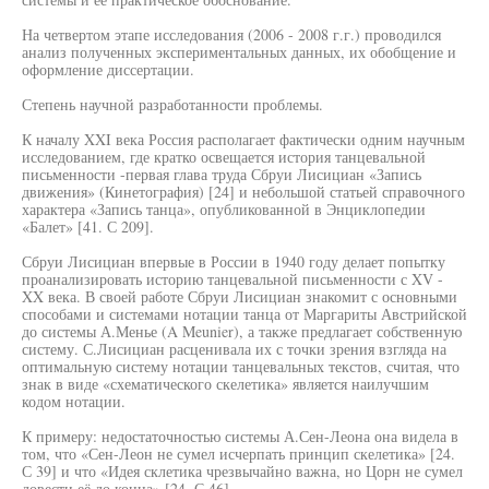
На четвертом этапе исследования (2006 - 2008 г.г.) проводился
анализ полученных экспериментальных данных, их обобщение и
оформление диссертации.
Степень научной разработанности проблемы.
К началу XXI века Россия располагает фактически одним научным
исследованием, где кратко освещается история танцевальной
письменности -первая глава труда Сбруи Лисициан «Запись
движения» (Кинетография) [24] и небольшой статьей справочного
характера «Запись танца», опубликованной в Энциклопедии
«Балет» [41. С 209].
Сбруи Лисициан впервые в России в 1940 году делает попытку
проанализировать историю танцевальной письменности с XV -
XX века. В своей работе Сбруи Лисициан знакомит с основными
способами и системами нотации танца от Маргариты Австрийской
до системы А.Менье (A Meunier), а также предлагает собственную
систему. С.Лисициан расценивала их с точки зрения взгляда на
оптимальную систему нотации танцевальных текстов, считая, что
знак в виде «схематического скелетика» является наилучшим
кодом нотации.
К примеру: недостаточностью системы А.Сен-Леона она видела в
том, что «Сен-Леон не сумел исчерпать принцип скелетика» [24.
С 39] и что «Идея склетика чрезвычайно важна, но Цорн не сумел
довести её до конца» [24. С 46].