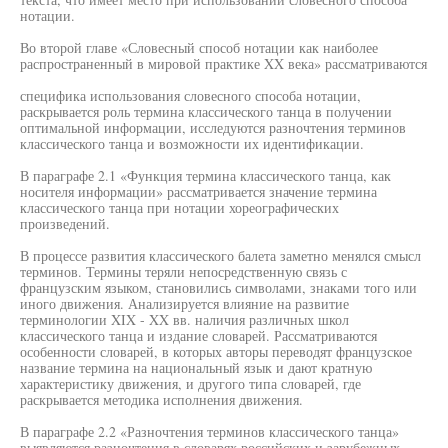
нотации.
Во второй главе «Словесный способ нотации как наиболее
распространенный в мировой практике XX века» рассматриваются
специфика использования словесного способа нотации,
раскрывается роль термина классического танца в получении
оптимальной информации, исследуются разночтения терминов
классического танца и возможности их идентификации.
В параграфе 2.1 «Функция термина классического танца, как
носителя информации» рассматривается значение термина
классического танца при нотации хореографических
произведений.
В процессе развития классического балета заметно менялся смысл
терминов. Термины теряли непосредственную связь с
французским языком, становились символами, знаками того или
иного движения. Анализируется влияние на развитие
терминологии XIX - XX вв. наличия различных школ
классического танца и издание словарей. Рассматриваются
особенности словарей, в которых авторы переводят французское
название термина на национальный язык и дают кратную
характеристику движения, и другого типа словарей, где
раскрывается методика исполнения движения.
В параграфе 2.2 «Разночтения терминов классического танца»
выявляются разночтения в словарях российских и зарубежных