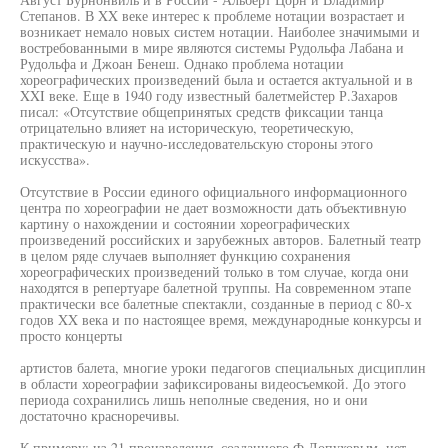
Степанов. В XX веке интерес к проблеме нотации возрастает и
возникает немало новых систем нотации. Наиболее значимыми и
востребованными в мире являются системы Рудольфа Лабана и
Рудольфа и Джоан Бенеш. Однако проблема нотации
хореографических произведений была и остается актуальной и в
XXI веке. Еще в 1940 году известный балетмейстер Р.Захаров
писал: «Отсутствие общепринятых средств фиксации танца
отрицательно влияет на историческую, теоретическую,
практическую и научно-исследовательскую стороны этого
искусства».
Отсутствие в России единого официального информационного
центра по хореографии не дает возможности дать объективную
картину о нахождении и состоянии хореографических
произведений российских и зарубежных авторов. Балетный театр
в целом ряде случаев выполняет функцию сохранения
хореографических произведений только в том случае, когда они
находятся в репертуаре балетной труппы. На современном этапе
практически все балетные спектакли, созданные в период с 80-х
годов XX века и по настоящее время, международные конкурсы и
просто концерты
артистов балета, многие уроки педагогов специальных дисциплин
в области хореографии зафиксированы видеосъемкой. До этого
периода сохранились лишь неполные сведения, но и они
достаточно красноречивы.
К примеру: из 21 произведения, созданного Ф.Лопуховым, нет