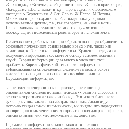
«Сильфида», «Жизель», «Лебединое озеро», «Спящая красавица»,
«Баядерка», «Шопениана» и т.д. - произведения классического
наследия А.Бурнонвиля, А.Сен-Леона, Ж.Перро, М.Петипа,
М.Фокина и др. - сохранились благодаря показу одними
исполнителями другим, т.е., как говорится, из «ног в ноги».
Первоначальная же редакция во многих случаях изменена
последующими поколениями репетиторов и исполнителей.
Исследование проблемы нотации обрело ясность при обращении к
основным положениям сравнительно новых наук, таких как
семиотика, кибернетика и информатика. Хранение, передача и
получение информации составляют основу взаимоотношений
людей. Теория информации дала много в уяснении этой
проблемы. Хореографический текст - это информация,
зафиксированная определенной системой записи, в основе
которой лежит один или несколько способов нотации.
Передающий информацию,
записывает хореографическое произведение с помощью
определенной системы нотации, используя один из способов, в
основе которого лежит какой-либо код. Это может быть слово,
буква, рисунок, какой-либо абстрактный знак. Анализируя
историю танцевальной письменности, мы видим, что передающие
информацию практически всегда прилагали код для расшифровки,
описывая знаки ими употребляемые и их действие.
Надежность информации о танце зависит от точности
кодирования самого движения в пространстве и во времени.