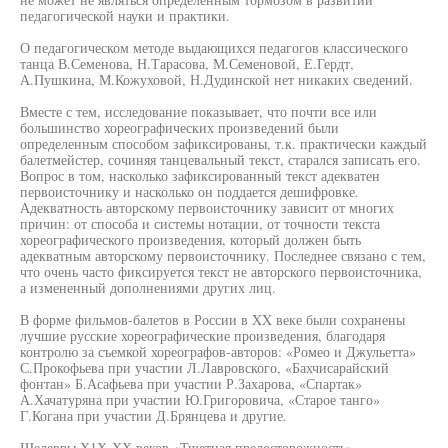
педагогической науки и практики.
О педагогическом методе выдающихся педагогов классического
танца В.Семенова, Н.Тарасова, М.Семеновой, Е.Гердт,
А.Пушкина, М.Кожуховой, Н.Дудинской нет никаких сведений.
Вместе с тем, исследование показывает, что почти все или
большинство хореографических произведений были
определенным способом зафиксированы, т.к. практически каждый
балетмейстер, сочиняя танцевальный текст, старался записать его.
Вопрос в том, насколько зафиксированный текст адекватен
первоисточнику и насколько он поддается дешифровке.
Адекватность авторскому первоисточнику зависит от многих
причин: от способа и системы нотации, от точности текста
хореографического произведения, который должен быть
адекватным авторскому первоисточнику. Последнее связано с тем,
что очень часто фиксируется текст не авторского первоисточника,
а измененный дополнениями других лиц.
В форме фильмов-балетов в России в XX веке были сохранены
лучшие русские хореографические произведения, благодаря
контролю за съемкой хореографов-авторов: «Ромео и Джульетта»
С.Прокофьева при участии Л.Лавровского, «Бахчисарайский
фонтан» Б.Асафьева при участии Р.Захарова, «Спартак»
А.Хачатуряна при участии Ю.Григоровича, «Старое танго»
Г.Когана при участии Д.Брянцева и другие.
Шедевры Х1Х-ХХ веков «Тщетная предосторожность»,