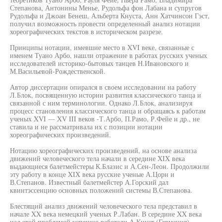
Степанова, Антонины Менье, Рудольфа фон Лабана и супругов
Рудольфа и Джоан Бенеш, Альберта Кнуста, Анн Хатчинсон Гэст,
получил возможность провести определенный анализ нотации
хореографических текстов в историческом разрезе.
Принципы нотации, имевшие место в XVI веке, связанные с
именем Туано Арбо, нашли отражение в работах русских ученых
исследователей историко-бытовых танцев Н.Ивановского и
М.Васильевой-Рождественской.
Автор диссертации опирался в своем исследовании на работу
Л.Блок, посвященную истории развития классического танца и
связанной с ним терминологии. Однако Л.Блок, анализируя
процесс становления классического танца и обращаясь к работам
ученых XVI — XV III веков -Т.Арбо, П.Рамо, Р.Фейе и др., не
ставила и не рассматривала их с позиции нотации
хореографических произведений.
Нотацию хореографических произведений, на основе анализа
движений человеческого тела начали в середине XIX века
выдающиеся балетмейстеры К.Блазис и А.Сен-Леон. Продолжили
эту работу в конце XIX века русские ученые А.Цорн и
В.Степанов. Известный балетмейстер А.Горский дал
квинтэссенцию основных положений системы В.Степанова.
Блестящий анализ движений человеческого тела представил в
начале XX века немецкий ученых Р.Лабан. В середине XX века
над этой проблемой успешно работали А.Кнуст (Германия),