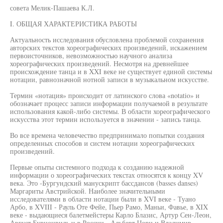
совета Мелик-Пашаева К.Л.
I. ОБЩАЯ ХАРАКТЕРИСТИКА РАБОТЫ
Актуальность исследования обусловлена проблемой сохранения
авторских текстов хореографических произведений, искажением
первоисточников, невозможностью научного анализа
хореографических произведений. Несмотря на древнейшее
происхождение танца и в XXI веке не существует единой системы
нотации, равнозначной нотной записи в музыкальном искусстве.
Термин «нотация» происходит от латинского слова «notatio» и
обозначает процесс записи информации получаемой в результате
использования какой-либо системы. В области хореографического
искусства этот термин используется в значении - запись танца.
Во все времена человечество предпринимало попытки создания
определенных способов и систем нотации хореографических
произведений.
Первые опыты системного подхода к созданию надежной
информации о хореографических текстах относятся к концу XV
века. Это -Бургундский манускрипт бассдансов (basses danses)
Маргариты Австрийской. Наиболее значительными
исследователями в области нотации были в XVI веке - Туано
Арбо, в XVIII - Рауль Оте Фейе, Пьер Рамо, Маньи, Фавье, в XIX
веке - выдающиеся балетмейстеры Карло Блазис, Артур Сен-Леон,
Август Бурнонвиль и в России - Альберт Цорн и Владимир