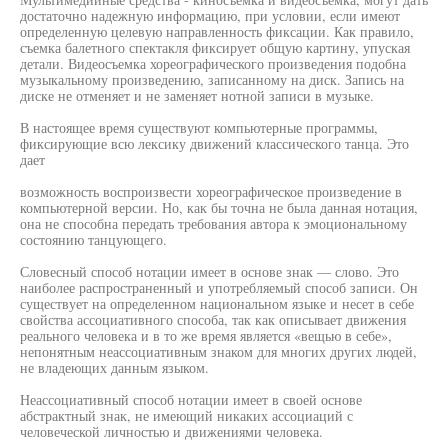
достаточно надежную информацию, при условии, если имеют
определенную целевую направленность фиксации. Как правило,
съемка балетного спектакля фиксирует общую картину, упуская
детали. Видеосъемка хореографического произведения подобна
музыкальному произведению, записанному на диск. Запись на
диске не отменяет и не заменяет нотной записи в музыке.
В настоящее время существуют компьютерные программы,
фиксирующие всю лексику движений классического танца. Это
дает
возможность воспроизвести хореографическое произведение в
компьютерной версии. Но, как бы точна не была данная нотация,
она не способна передать требования автора к эмоциональному
состоянию танцующего.
Словесный способ нотации имеет в основе знак — слово. Это
наиболее распространенный и употребляемый способ записи. Он
существует на определенном национальном языке и несет в себе
свойства ассоциативного способа, так как описывает движения
реального человека и в то же время является «вещью в себе»,
непонятным неассоциативным знаком для многих других людей,
не владеющих данным языком.
Неассоциативный способ нотации имеет в своей основе
абстрактный знак, не имеющий никаких ассоциаций с
человеческой личностью и движениями человека.