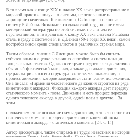
В то время как к концу XIX и началу XX веков распространение в
мировой практике получают системы, не основанные на
«принципе скелетика». К сожалению, С.Лисициан не поняла
систему Р.Лабана. Возможно, создавая свой труд, она не имела
методической литературы по этой системе, не считала ее
перспективной, в то время как к концу XX века система Р.Лабана
стала, наряду с системой Р. и Д.Бенеш (50-е годы XX века), самой
востребованной среди специалистов в различных странах мира.
Таким образом, мнение С.Лисициан можно было бы считать
субъективным в оценке различных способов и систем нотации
танцевальных текстов. Однако в ее труде предоставлен достаточно
объемный фактический материал, а также дан анализ движения,
где рассматривается его структура -статическое положение, и
процесс движения, которое завершается статическим положением.
Она писала: «Гармония человеческого движения строится из ряда
кинетических аккордов. Фиксация каждого аккорда дает передачу
статического момента - позы. Движение и есть процесс перехода
одного телесного аккорда в другой, одной позы в другую... За
этим
положением стоит осознание схемы движения, которая состоит из
статического момента, процесса движения и конечной позы -
кинетического аккорда - статического момента. [24. С 15]
Автор диссертации, также опираясь на труды известных в истории
теоретиков Туано Арбо, Рауля Фейе, Пьера Рамо, Владимира