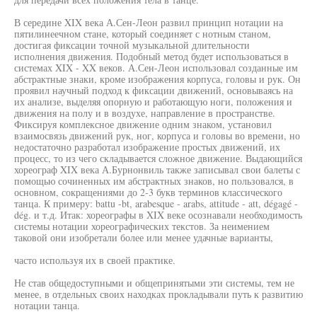
В середине XIX века А.Сен-Леон развил принцип нотации на
пятилинеечном стане, который соединяет с нотным станом,
достигая фиксации точной музыкальной длительности
исполнения движения. Подобный метод будет использоваться в
системах XIX - XX веков. А.Сен-Леон использовал созданные им
абстрактные знаки, кроме изображения корпуса, головы и рук. Он
проявил научный подход к фиксации движений, основываясь на
их анализе, выделяя опорную и работающую ноги, положения и
движения на полу и в воздухе, направление в пространстве.
Фиксируя комплексное движение одним знаком, установил
взаимосвязь движений рук, ног, корпуса и головы во времени, но
недостаточно разработал изображение простых движений, их
процесс, то из чего складывается сложное движение. Выдающийся
хореограф XIX века А.Бурнонвиль также записывал свои балеты с
помощью сочиненных им абстрактных знаков, но пользовался, в
основном, сокращениями до 2-3 букв терминов классического
танца. К примеру: battu -bt, arabesque - arabs, attitude - att, dégagé -
dég. и т.д. Итак: хореографы в XIX веке осознавали необходимость
системы нотации хореографических текстов. За неимением
таковой они изобретали более или менее удачные варианты,
часто используя их в своей практике.
Не став общедоступными и общепринятыми эти системы, тем не
менее, в отдельных своих находках прокладывали путь к развитию
нотации танца.