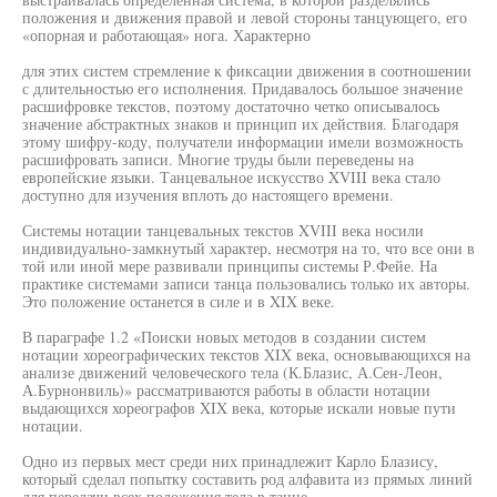
положения и движения правой и левой стороны танцующего, его
«опорная и работающая» нога. Характерно
для этих систем стремление к фиксации движения в соотношении
с длительностью его исполнения. Придавалось большое значение
расшифровке текстов, поэтому достаточно четко описывалось
значение абстрактных знаков и принцип их действия. Благодаря
этому шифру-коду, получатели информации имели возможность
расшифровать записи. Многие труды были переведены на
европейские языки. Танцевальное искусство XVIII века стало
доступно для изучения вплоть до настоящего времени.
Системы нотации танцевальных текстов XVIII века носили
индивидуально-замкнутый характер, несмотря на то, что все они в
той или иной мере развивали принципы системы Р.Фейе. На
практике системами записи танца пользовались только их авторы.
Это положение останется в силе и в XIX веке.
В параграфе 1.2 «Поиски новых методов в создании систем
нотации хореографических текстов XIX века, основывающихся на
анализе движений человеческого тела (К.Блазис, А.Сен-Леон,
А.Бурнонвиль)» рассматриваются работы в области нотации
выдающихся хореографов XIX века, которые искали новые пути
нотации.
Одно из первых мест среди них принадлежит Карло Блазису,
который сделал попытку составить род алфавита из прямых линий
для передачи всех положения тела в танце.