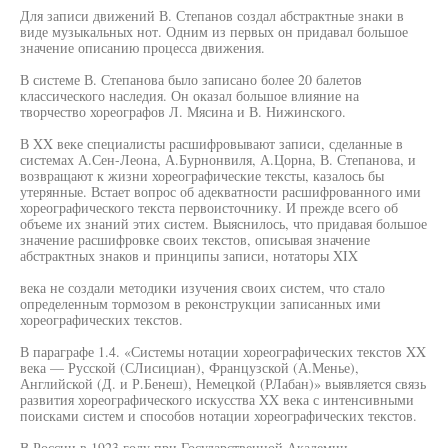
Для записи движений В. Степанов создал абстрактные знаки в
виде музыкальных нот. Одним из первых он придавал большое
значение описанию процесса движения.
В системе В. Степанова было записано более 20 балетов
классического наследия. Он оказал большое влияние на
творчество хореографов Л. Мясина и В. Нижинского.
В XX веке специалисты расшифровывают записи, сделанные в
системах А.Сен-Леона, А.Бурнонвиля, А.Цорна, В. Степанова, и
возвращают к жизни хореографические тексты, казалось бы
утерянные. Встает вопрос об адекватности расшифрованного ими
хореографического текста первоисточнику. И прежде всего об
объеме их знаний этих систем. Выяснилось, что придавая большое
значение расшифровке своих текстов, описывая значение
абстрактных знаков и принципы записи, нотаторы XIX
века не создали методики изучения своих систем, что стало
определенным тормозом в реконструкции записанных ими
хореографических текстов.
В параграфе 1.4. «Системы нотации хореографических текстов XX
века — Русской (СЛисициан), Французской (А.Менье),
Английской (Д. и Р.Бенеш), Немецкой (РЛабан)» выявляется связь
развития хореографического искусства XX века с интенсивными
поисками систем и способов нотации хореографических текстов.
В России в 1923 году при Государственной Академии