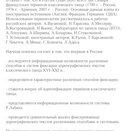
французских терминов классического танца (1790 г. - Россия,
1976 г. -Армения, 2007 г. - Россия). Основные данные взяты из
иностранных источников (Англия, Франция, Германия, США).
Использование терминологии рассматривалось в работах
российских авторов: А.Вагановой, Н.Тарасова, А.Мессерер,
В.Костровицкой, Н Конюс, Лаборатории по записи танца (ВТО),
А.Лопухова, А.Ширяева, А.Бочарова, Н.Стуколкиной,
Т.Устиновой; иностранных авторов: К.Ралов, Т.Карсавиной,
Г.Чекетги, А.Менье, С.Бомонта, Л.Адиса.
Научная новизна состоит в том, что впервые в России:
- исследуются информационные возможности различных
способов и систем фиксации хореографических текстов
классического танца XVI-XXI в.;
- определяются характеристики различных способов фиксации;
- ставится вопрос об идентификации терминов классического
танца;
- представляются информационные возможности системы
Р.Лабана;
- проводится сравнительный анализ фиксированных
хореографических текстов различными способами и системами.
Практическая значимость исследования состоит в доведении