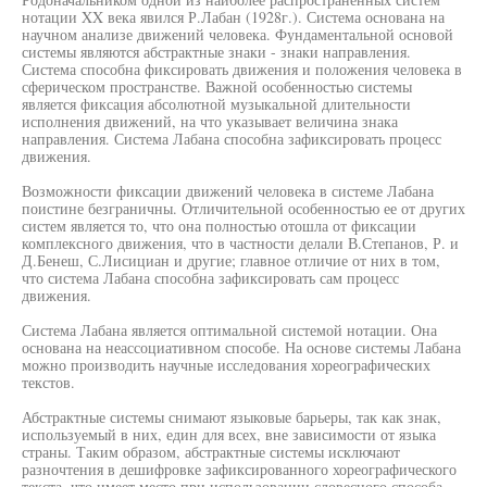
нотации XX века явился Р.Лабан (1928г.). Система основана на
научном анализе движений человека. Фундаментальной основой
системы являются абстрактные знаки - знаки направления.
Система способна фиксировать движения и положения человека в
сферическом пространстве. Важной особенностью системы
является фиксация абсолютной музыкальной длительности
исполнения движений, на что указывает величина знака
направления. Система Лабана способна зафиксировать процесс
движения.
Возможности фиксации движений человека в системе Лабана
поистине безграничны. Отличительной особенностью ее от других
систем является то, что она полностью отошла от фиксации
комплексного движения, что в частности делали В.Степанов, Р. и
Д.Бенеш, С.Лисициан и другие; главное отличие от них в том,
что система Лабана способна зафиксировать сам процесс
движения.
Система Лабана является оптимальной системой нотации. Она
основана на неассоциативном способе. На основе системы Лабана
можно производить научные исследования хореографических
текстов.
Абстрактные системы снимают языковые барьеры, так как знак,
используемый в них, един для всех, вне зависимости от языка
страны. Таким образом, абстрактные системы исключают
разночтения в дешифровке зафиксированного хореографического
текста, что имеет место при использовании словесного способа