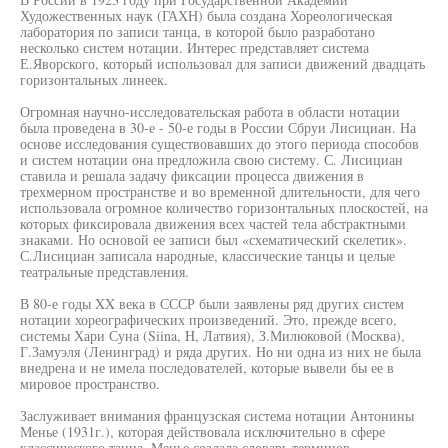
Художественных наук (ГАХН) была создана Хореологическая
лаборатория по записи танца, в которой было разработано
несколько систем нотации. Интерес представляет система
Е.Яворского, который использовал для записи движений двадцать
горизонтальных линеек.
Огромная научно-исследовательская работа в области нотации
была проведена в 30-е - 50-е годы в России Сбруи Лисициан. На
основе исследования существовавших до этого периода способов
и систем нотации она предложила свою систему. С. Лисициан
ставила и решала задачу фиксации процесса движения в
трехмерном пространстве и во временной длительности, для чего
использовала огромное количество горизонтальных плоскостей, на
которых фиксировала движения всех частей тела абстрактными
знаками. Но основой ее записи был «схематический скелетик».
С.Лисициан записала народные, классические танцы и целые
театральные представления.
В 80-е годы XX века в СССР были заявлены ряд других систем
нотации хореографических произведений. Это, прежде всего,
системы Хари Суна (Siina, H, Латвия), З.Милюковой (Москва),
Г.Замуэля (Ленинград) и ряда других. Но ни одна из них не была
внедрена и не имела последователей, которые вывели бы ее в
мировое пространство.
Заслуживает внимания французская система нотации Антонины
Менье (1931г.), которая действовала исключительно в сфере
классического танца. Менье создала словарь терминов