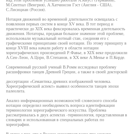
М.Сентпал (Венгрия), А.Хатчинсон Гэст (Англия - США),
С.Лисициан (Россия).
Нотация движений во временной длительности освещалась с
появления первых систем в конце XV века. В тот период и
практически до XIX века фиксировалась временная длительность
движения. Нотаторы, предавая большое значение этой проблеме,
использовали музыкальный нотный стан, соединяя его с
графическими принципами своей нотации. По этому принципу в
конце XVIII века начали работу в области нотации
хореографических произведений Р.Фавье, в XIX веке продолжили
А.Сен-Леон, А.Цорн, В.Степанов, в XX веке А.Менье и П.Корде.
Современный русский ученый В.Ромм исследовал проблему
расшифровки танцев Древней Греции, а также в своей докторской
диссертации «Семантика древних изображений человека.
Хореографический аспект» выявил особенности танцев эпохи
палеолита.
Анализ информационных возможностей словесного способа
нотации определил необходимость вопроса идентификации
терминологии хореографического искусства. Проблема
рассматривалась в двух аспектах -терминология, представленная в
словарях и использованная в специальных работах по
хореографии.
В связи с тем, что в России существует всего три словаря