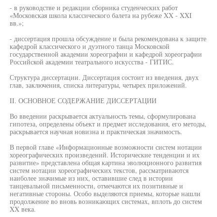
- в руководстве и редакции сборника студенческих работ
«Московская школа классического балета на рубеже XX - XXI
вв.»;
- диссертация прошла обсуждение и была рекомендована к защите
кафедрой классического и дуэтного танца Московской
государственной академии хореографии и кафедрой хореографии
Российской академии театрального искусства - ГИТИС.
Структура диссертации. Диссертация состоит из введения, двух
глав, заключения, списка литературы, четырех приложений.
II. ОСНОВНОЕ СОДЕРЖАНИЕ ДИССЕРТАЦИИ
Во введении раскрывается актуальность темы, сформулирована
гипотеза, определены объект и предмет исследования, его методы,
раскрывается научная новизна и практическая значимость.
В первой главе «Информационные возможности систем нотации
хореографических произведений. Исторические тенденции и их
развитие» представлена общая картина эволюционного развития
систем нотации хореографических текстов, рассматриваются
наиболее значимые из них, оставившие след в истории
танцевальной письменности, отмечаются их позитивные и
негативные стороны. Особо выделяются приемы, которые нашли
продолжение во вновь возникающих системах, вплоть до систем
XX века.