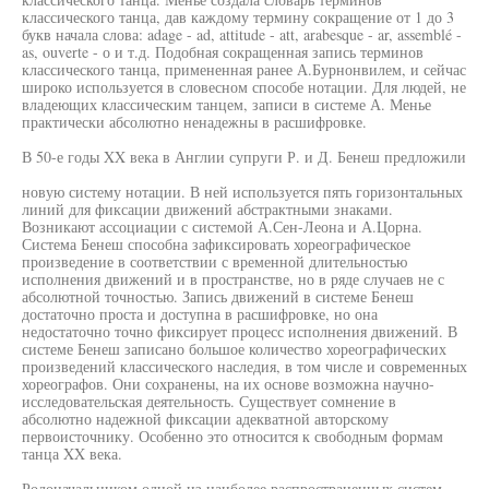
классического танца, дав каждому термину сокращение от 1 до 3
букв начала слова: adage - ad, attitude - att, arabesque - ar, assemblé -
as, ouverte - о и т.д. Подобная сокращенная запись терминов
классического танца, примененная ранее А.Бурнонвилем, и сейчас
широко используется в словесном способе нотации. Для людей, не
владеющих классическим танцем, записи в системе А. Менье
практически абсолютно ненадежны в расшифровке.
В 50-е годы XX века в Англии супруги Р. и Д. Бенеш предложили
новую систему нотации. В ней используется пять горизонтальных
линий для фиксации движений абстрактными знаками.
Возникают ассоциации с системой А.Сен-Леона и А.Цорна.
Система Бенеш способна зафиксировать хореографическое
произведение в соответствии с временной длительностью
исполнения движений и в пространстве, но в ряде случаев не с
абсолютной точностью. Запись движений в системе Бенеш
достаточно проста и доступна в расшифровке, но она
недостаточно точно фиксирует процесс исполнения движений. В
системе Бенеш записано большое количество хореографических
произведений классического наследия, в том числе и современных
хореографов. Они сохранены, на их основе возможна научно-
исследовательская деятельность. Существует сомнение в
абсолютно надежной фиксации адекватной авторскому
первоисточнику. Особенно это относится к свободным формам
танца XX века.
Родоначальником одной из наиболее распространенных систем