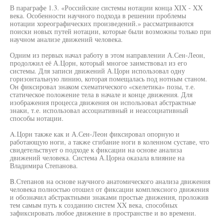
В параграфе 1.3. «Российские системы нотации конца XIX - XX
века. Особенности научного подхода в решении проблемы
нотации хореографических произведений.» рассматриваются
поиски новых путей нотации, которые были возможны только при
научном анализе движений человека.
Одним из первых начал работу в этом направлении А.Сен-Леон,
продолжил её А.Цорн, который многое заимствовал из его
системы. Для записи движений А.Цорн использовал одну
горизонтальную линию, которая помещалась под нотным станом.
Он фиксировал знаком схематического «скелетика» позы, т.е.
статическое положение тела в начале и конце движения. Для
изображения процесса движения он использовал абстрактные
знаки, т.е. использовал ассоциативный и неассоциативный
способы нотации.
A.Цорн также как и А.Сен-Леон фиксировал опорную и
работающую ноги, а также сгибание ноги в коленном суставе, что
свидетельствует о подходе к фиксации на основе анализа
движений человека. Система А.Цорна оказала влияние на
Владимира Степанова.
B.Степанов на основе научного анатомического анализа движения
человека полностью отошел от фиксации комплексного движения
и обозначил абстрактными знаками простые движения, проложив
тем самым путь к созданию систем XX века, способных
зафиксировать любое движение в пространстве и во времени.