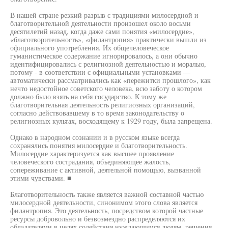
В нашей стране резкий разрыв с традициями милосердной и
благотворительной деятельности произошел около восьми
десятилетий назад, когда даже сами понятия «милосердие»,
«благотворительность», «филантропия» практически вышли из
официального употребления. Их общечеловеческое
гуманистическое содержание игнорировалось, а они обычно
идентифицировались с религиозной деятельностью и моралью,
потому - в соответствии с официальными установками —
автоматически рассматривались как «пережитки прошлого», как
нечто недостойное советского человека, всю заботу о котором
должно было взять на себя государство. К тому же
благотворительная деятельность религиозных организаций,
согласно действовавшему в то время законодательству о
религиозных культах, восходящему к 1929 году, была запрещена.
Однако в народном сознании и в русском языке всегда
сохранялись понятия милосердие и благотворительность.
Милосердие характеризуется как высшее проявление
человеческого сострадания, объединяющее жалость,
сопереживание с активной, деятельной помощью, вызванной
этими чувствами. ■
Благотворительность также является важной составной частью
милосердной деятельности, синонимом этого слова является
филантропия. Это деятельность, посредством которой частные
ресурсы добровольно и безвозмездно распределяются их
обладателями в целях содействия нуждающимся людям, решения