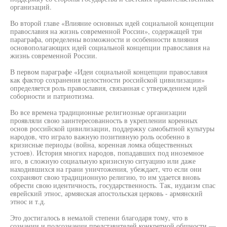
организаций.
Во второй главе «Влияние основных идей социальной концепции
православия на жизнь современной России», содержащей три
параграфа, определены возможности и особенности влияния
основополагающих идей социальной концепции православия на
жизнь современной России.
В первом параграфе «Идеи социальной концепции православия
как фактор сохранения целостности российской цивилизации»
определяется роль православия, связанная с утверждением идей
соборности и патриотизма.
Во все времена традиционные религиозные организации
проявляли свою заинтересованность в укреплении коренных
основ российской цивилизации, поддержку самобытной культуры
народов, что играло важную позитивную роль особенно в
кризисные периоды (война, коренная ломка общественных
устоев). История многих народов, попадавших под иноземное
иго, в сложную социальную кризисную ситуацию или даже
находившихся на грани уничтожения, убеждает, что если они
сохраняют свою традиционную религию, то им удается вновь
обрести свою идентичность, государственность. Так, иудаизм спас
еврейский этнос, армянская апостольская церковь - армянский
этнос и т.д.
Это достигалось в немалой степени благодаря тому, что в
сознании и подсознании представителей конкретной общности —