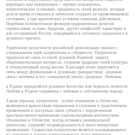
верующих или неверующих— прочно сохранились
патриотические установки, преданность своей религии, которые
долгое время оставались в латентном (открыто не проявляющемся)
состоянии, а при критических условиях начинали действовать.
Подобная положительная функция традиционных религий
(православия, ислама, буддизма, других конфессий) характерна и
для сегодняшней России, находящейся в состоянии социального и
духовного кризиса.
Укрепление целостности российской цивилизации связано с
утверждением идей патриотизма и соборности. Патриотизм
предполагает связь со своей духовной Родиной, защиту
общенациональных интересов, сохраняя традиции своей культуры
и этнокультурный уклад жизни. Благодаря этому укрепляется
связь между формальным и духовным гражданством, «родовая
связь» человека и его «социальной земли» (родины). Любовью
к Родине определяется духовное богатство или бедность личности.
Любовь к Родине сопряжена с любовью к собственному народу.
Таким образом, патриотизм - особое отношение к Отечеству,
являющееся ценностным отражением в сознании и практическим
проявлением в поступках связи субъекта с определенным
пространственно-временным социокультурным континуумом.
Отношение к Отечеству, всегда оставаясь универсальной
ценностью, сохраняет индивидуальность в своих конкретных
проявлениях. Сущностью патриотизма является основывающееся
на сознании и чувстве патриотического долга деятельное