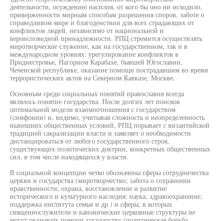
деятельности, осуждению насилия, от кого бы оно ни исходило,
приверженности мирным способам разрешения споров, заботе о
справедливом мире и благоденствии для всех страдающих от
конфликтов людей, независимо от национальной и
вероисповедной принадлежности. РПЦ стремится осуществлять
миротворческое служение, как на государственном, так и в
международном уровнях: урегулирование конфликтов в
Приднестровье, Нагорном Карабахе, бывшей Югославии,
Чеченской республике, оказание помощи пострадавшим во время
террористических актов на Северном Кавказе, Москве.
Основным среди социальных понятий православия всегда
являлось понятие государства. После долгих лет поисков
оптимальной модели взаимоотношения с государством
(симфонии) и, видимо, учитывая сложность и неопределенность
нынешних общественных условий, РПЦ порывает с византийской
традицией сакрализации власти и заявляет о необходимости
дистанцироваться от любого государственного строя,
существующих политических доктрин, конкретных общественных
сил, в том числе находящихся у власти.
В социальной концепции четко обозначены сферы сотрудничества
церкви и государства (миротворчество; забота о сохранении
нравственности; охрана, восстановление и развитие
исторического и культурного наследия; наука; здравоохранение;
поддержка института семьи и др.) и сферы, в которых
священнослужители и канонические церковные структуры не
могут оказывать помощь государству (политическая борьба,