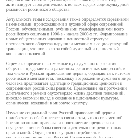
активизирует свою деятельность во всех сферах социокультурной
реальности российского общества.
Актуальность темы исследования также определяется серьёзными
изменениями, происходящими в духовной сфере современной
России, обусловленными. рубинными трансформациями всего
российского социума в 1990-е - начале 2000-х гг. Формирование
новых общественных идеалов в ценностной структуре
постсоветского общества нарушили механизмы социокультурной
трансляции, что повлекло за собой духовный и ценностный
конфликт поколений.
Стремясь определить возможные пути духовного развития
общества, представители различных религиозных конфессий, в
том числе и Русской православной церкви, обращаются к истокам
российского менталитета, поскольку возрождение духовного мира
человека предполагает адаптацию традиционных ценностей к
современным российским реалиям. Православие на протяжении
длительного времени одухотворяло жизнь десятков поколений,
вносило весомый вклад в создание национальной культуры,
органически входящей в мировую культуру.
Изучение социальной роли Русской православной церкви
приобретает особый интерес в связи с тем, что в современной
России возникли правовые и политические предпосылки
осуществления свободы совести и деятельности религиозных
организаций. Ощущается насущная потребность в
конструктивном диалоге Русской Православной Церкви с