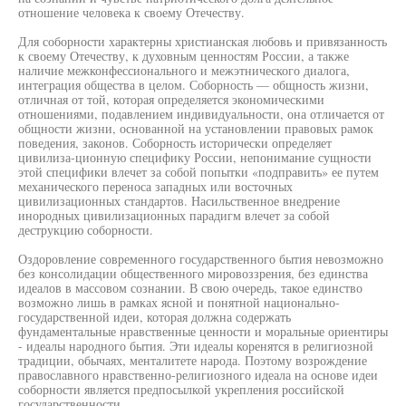
отношение человека к своему Отечеству.
Для соборности характерны христианская любовь и привязанность
к своему Отечеству, к духовным ценностям России, а также
наличие межконфессионального и межэтнического диалога,
интеграция общества в целом. Соборность — общность жизни,
отличная от той, которая определяется экономическими
отношениями, подавлением индивидуальности, она отличается от
общности жизни, основанной на установлении правовых рамок
поведения, законов. Соборность исторически определяет
цивилиза-ционную специфику России, непонимание сущности
этой специфики влечет за собой попытки «подправить» ее путем
механического переноса западных или восточных
цивилизационных стандартов. Насильственное внедрение
инородных цивилизационных парадигм влечет за собой
деструкцию соборности.
Оздоровление современного государственного бытия невозможно
без консолидации общественного мировоззрения, без единства
идеалов в массовом сознании. В свою очередь, такое единство
возможно лишь в рамках ясной и понятной национально-
государственной идеи, которая должна содержать
фундаментальные нравственные ценности и моральные ориентиры
- идеалы народного бытия. Эти идеалы коренятся в религиозной
традиции, обычаях, менталитете народа. Поэтому возрождение
православного нравственно-религиозного идеала на основе идеи
соборности является предпосылкой укрепления российской
государственности.