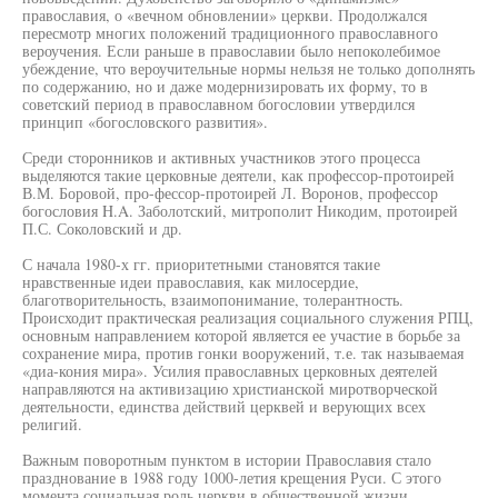
православия, о «вечном обновлении» церкви. Продолжался
пересмотр многих положений традиционного православного
вероучения. Если раньше в православии было непоколебимое
убеждение, что вероучительные нормы нельзя не только дополнять
по содержанию, но и даже модернизировать их форму, то в
советский период в православном богословии утвердился
принцип «богословского развития».
Среди сторонников и активных участников этого процесса
выделяются такие церковные деятели, как профессор-протоирей
В.М. Боровой, про-фессор-протоирей Л. Воронов, профессор
богословия H.A. Заболотский, митрополит Никодим, протоирей
П.С. Соколовский и др.
С начала 1980-х гг. приоритетными становятся такие
нравственные идеи православия, как милосердие,
благотворительность, взаимопонимание, толерантность.
Происходит практическая реализация социального служения РПЦ,
основным направлением которой является ее участие в борьбе за
сохранение мира, против гонки вооружений, т.е. так называемая
«диа-кония мира». Усилия православных церковных деятелей
направляются на активизацию христианской миротворческой
деятельности, единства действий церквей и верующих всех
религий.
Важным поворотным пунктом в истории Православия стало
празднование в 1988 году 1000-летия крещения Руси. С этого
момента социальная роль церкви в общественной жизни