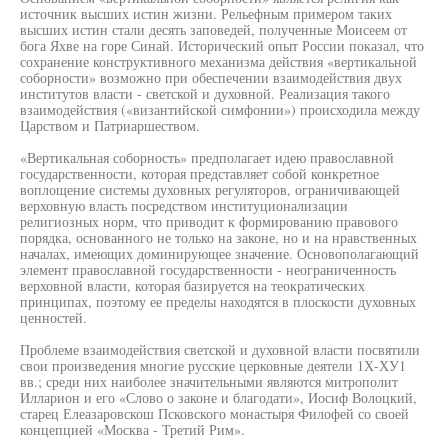
источник высших истин жизни. Рельефным примером таких
высших истин стали десять заповедей, полученные Моисеем от
бога Яхве на горе Синай. Исторический опыт России показал, что
сохранение конструктивного механизма действия «вертикальной
соборности» возможно при обеспечении взаимодействия двух
институтов власти - светской и духовной. Реализация такого
взаимодействия («византийской симфонии») происходила между
Царством и Патриаршеством.
«Вертикальная соборность» предполагает идею православной
государственности, которая представляет собой конкретное
воплощение системы духовных регуляторов, ограничивающей
верховную власть посредством институционализации
религиозных норм, что приводит к формированию правового
порядка, основанного не только на законе, но и на нравственных
началах, имеющих доминирующее значение. Основополагающий
элемент православной государственности - неограниченность
верховной власти, которая базируется на теократических
принципах, поэтому ее пределы находятся в плоскости духовных
ценностей.
Проблеме взаимодействия светской и духовной власти посвятили
свои произведения многие русские церковные деятели 1Х-ХУ1
вв.; среди них наиболее значительными являются митрополит
Илларион и его «Слово о законе и благодати», Иосиф Волоцкий,
старец Елеазаровскош Псковского монастыря Филофей со своей
концепцией «Москва - Третий Рим».