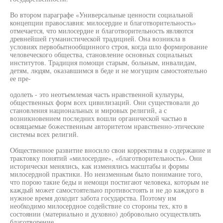
Во втором параграфе «Универсальные ценности социальной
концепции православия: милосердие и благотворительность»
отмечается, что милосердие и благотворительность являются
древнейшей гуманистической традицией. Она возникла в
условиях первобытнообщинного строя, когда шло формирование
человеческого общества, становление основных социальных
институтов. Традиция помощи старым, больным, инвалидам,
детям, людям, оказавшимся в беде и не могущим самостоятельно
ее пре-
одолеть - это неотъемлемая часть нравственной культуры,
общественных форм всех цивилизаций. Они существовали до
становления национальных и мировых религий, а с
возникновением последних вошли органической частью в
освящаемые божественным авторитетом нравственно-этические
системы всех религий.
Общественное развитие вносило свои коррективы в содержание и
трактовку понятий «милосердие», «благотворительность». Они
исторически менялись, как изменялись масштабы и формы
милосердной практики. Но неизменным было понимание того,
что порою такие беды и немощи постигают человека, которым не
каждый может самостоятельно противостоять и не до каждого в
нужное время доходит забота государства. Поэтому им
необходимо милосердное содействие со стороны тех, кто в
состоянии (материально и духовно) добровольно осуществлять
благотворение.