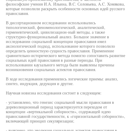
философские учения И.А. Ильина, B.C. Соловьева, A.C. Хомякова,
которые позволили раскрыть особенности основных идей русского
православия.
В диссертационном исследовании использовались
типологический, феноменологический, аналитический,
герменевтический, цивилизацион-ный методы, а также
структурно-функциональный анализ. Большое значение в
исследовании социальной концепции православия имел
аксиологический подход, использование которого позволило
определить ценностную сущность православия. Применение
сравнительно-исторического метода помогло сопоставить развитие
социальных идей православия в разные периоды. При
использовании каузального метода были выявлены причины
возникновения социальных аспектов православия.
В ходе исследования применялись логические приемы: анализ,
синтез, индукция, дедукция и другие.
Научная новизна исследования состоит в следующем:
- установлено, что генезис социальной мысли православия в
дореволюционный период характеризуется переходом от
концепции «вертикальной соборности», содержащей идею
православной государственности, к «горизонтальной соборности»,
включающей принцип секуляризации;
- выяснено, что эволюция социальных аспектов православия в