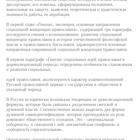
диссертации, его новизна, сформулированы положения,
выносимые на защиту, выявлена теоретическая и практическая
значимость работы, ее апробация.
В первой главе «Генезис, эволюция, основные направления
социальной концепции православия», содержащей три параграфа,
исследуются учения о возникновении, развитии социальной
концепции православия в истории отечественной философской
мысли и православного богословия, характеризуется основные
направления современной социальной концепции православия.
В первом параграфе «Генезис социальных идей православия в
дореволюционный период» определены особенности становления
и развития социальных
идей православия, анализируется характер взаимоотношений
Русской православной церкви с государством и обществом в
указанный период.
В России исторически возникали тенденции ее цивилизационной
формулы, которые были связаны с разделением светской и
духовной власти. Соответственно можно выделить две формы
духовной самоидентификации, которые претендовали на роль
доминант общественного сознания. Это - «вертикальная
соборность» и связанная с ней «византийская симфония» и
«соборность горизонтальная».
Основанием «вертикальной соборности» является религия как