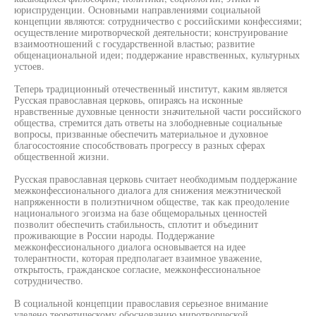
юриспруденции. Основными направлениями социальной
концепции являются: сотрудничество с российскими конфессиями;
осуществление миротворческой деятельности; конструирование
взаимоотношений с государственной властью; развитие
общенациональной идеи; поддержание нравственных, культурных
устоев.
Теперь традиционный отечественный институт, каким является
Русская православная церковь, опираясь на исконные
нравственные духовные ценности значительной части российского
общества, стремится дать ответы на злободневные социальные
вопросы, призванные обеспечить материальное и духовное
благосостояние способствовать прогрессу в разных сферах
общественной жизни.
Русская православная церковь считает необходимым поддержание
межконфессионального диалога для снижения межэтнической
напряженности в полиэтничном обществе, так как преодоление
национального эгоизма на базе общеморальных ценностей
позволит обеспечить стабильность, сплотит и объединит
проживающие в России народы. Поддержание
межконфессионального диалога основывается на идее
толерантности, которая предполагает взаимное уважение,
открытость, гражданское согласие, межконфессиональное
сотрудничество.
В социальной концепции православия серьезное внимание
уделено теоретическому обоснованию миротворческой