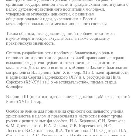
органами государственной власти и гражданскими институтами с
целью духовно-нравственного воспитания молодежи,
утверждения этических ценностей, с развитием
общенациональной идеи, укреплением в России
межконфессионального и межнационального согласия.
Таким образом, исследование данной проблематики имеет
научно-теоретическую актуальность, а также социально-
практическую значимость.
Степень разработанности проблемы. Значительную роль в
становлении и развитии социальных идей православия сыграли
выдающиеся деятели церкви и отечественные религиозные
мыслители. Достаточно вспомнить «Слово о Законе и благодати»
митрополита Иллариона (кон. X в. - сер. XI в.), идеи праведности
и единения Сергия Радонежского (XIV в.), рассуждения Нила
Сорского (ХУ-ХУ1 вв.) о «нестяжательстве», письма старца
Филофея
Василию III (политико-идеологическая доктрина «Москва - третий
Рим» (XVI в.) и др.
Особое значение для понимания сущности социального учения
христианства в целом и православия в частности имеют труды
русских религиозных философов: H.A. Бердяева, C.H. Булгакова,
Ф.М. Достоевского, И.А. Ильина, И.В. Киреевского, Н.О.
Лосского, B.C. Соловьева, JLA. Тихомирова, Г.П. Федотова, П.А.
Флоренского, A.C. Хомякова и др. В работах этих отечественных