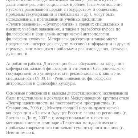
дальнейшее решение социальных проблем (взаимоотношение
Русской православной церкви с государством и обществом,
проблемы секуляризации и глобализма и др.), могут быть
использованы в преподавании учебных дисциплин
«Религиоведение», «Культурология» в средних специальных и
высших учебных заведениях, а также в разработке курсов по
философской и социально-исторической антропологии,
философии культуры. Материалы диссертации также могут
представлять интерес доя средств массовой информации и других
структур, занимающихся проблемами религиоведения, культуры,
духовности.
Апробация работы. Диссертация была обсуждена на заседании
кафедры социальной философии и этнологии Ставропольского
государственного университета и рекомендована к защите по
специальности 09.00.13. -Религиоведение, философская
антропология и философия культуры.
Основные положения и выводы диссертационного исследования
были представлены в докладах на Международном круглом столе
«Вектор идентичности на постсоветском пространстве» (г.
Ставрополь, 2006 г.); Международной научно-практической
конференции «Элиты и будущее России: взгляд из регионов» (г.
Ростов-на-Дону, 2007 г.); межрегиональном теоретико-
методологическом семинаре «Теоретико-методологические
проблемы современного социально-гуманитарного знания» (г.
Невинномысск,