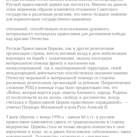
Русской православной церкви как института. Именно на данном
этапе моренным образом изменяется отношение Советского
государства к различным религиям, что имело большое значение
для нормализации государственно-церковных
отношений, способствовало использованию духовного,
материального потенциала православия для достижения победы
над врагами Отечества.
Русская Православная Церковь, как и другие религиозные
организации страны, внесла весомый вклад в дело мобилизации
верующих на борьбу с захватчиками, оказала посильную
материальную помощь фронту и населению как
неоккупированной, так и оккупированной территории, своей
международной деятельностью способствовала оказанию нашему
Отечеству моральной и материальной помощи со стороны
различных религиозных организаций за рубежом. Патриотическое
служение РПЦ в военные годы было продиктовано тем, что
«Война, которая ведется ради защиты ближнего, народа, Родины
от посягательств на их жизнь, свободу и достоинство, всегда
считалась в Православной Церкви нравственно оправданной», —
отмечал Патриарх Московский и всея Руси Алексий II.
Таким образом, с конца 1950-х - начала 60-х гг. в русском
православии намечаются сдвиги от традиционализма в сторону
модернизма. Церковь стала не только вводить новшества в свое
вероучение и культ, но и давать богословское «обоснование» таких
нововведений. Духовенство заговорило о «динамизме»