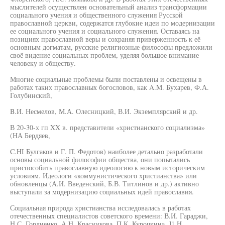
мыслителей осуществлен основательный анализ трансформации
социального учения и общественного служения Русской
православной церкви, содержатся глубокие идеи по модернизации
ее социального учения и социального служения. Оставаясь на
позициях православной веры и сохраняя приверженность к её
основным догматам, русские религиозные философы предложили
своё видение социальных проблем, уделяя большое внимание
человеку и обществу.
Многие социальные проблемы были поставлены и освещены в
работах таких православных богословов, как A.M. Бухарев, Ф.А.
Голубинский,
B.И. Несмелов, М.А. Олесницкий, В.И. Экземплярский и др.
В 20-30-х гп XX в. представители «христианского социализма»
(НА Бердяев,
C.HI Булгаков и Г. П. Федотов) наиболее детально разработали
основы социальной философии общества, они попытались
приспособить православную идеологию к новым историческим
условиям. Идеологи «коммунистического христианства» или
обновленцы (А.И. Введенский, Б.В. Титлинов и др.) активно
выступали за модернизацию социальных идей православия.
Социальная природа христианства исследовалась в работах
отечественных специалистов советского времени: В.И. Гараджи,
Н.С. Гордиенко, А.Н. Красникова, П.К. Курочкина, J1.H.