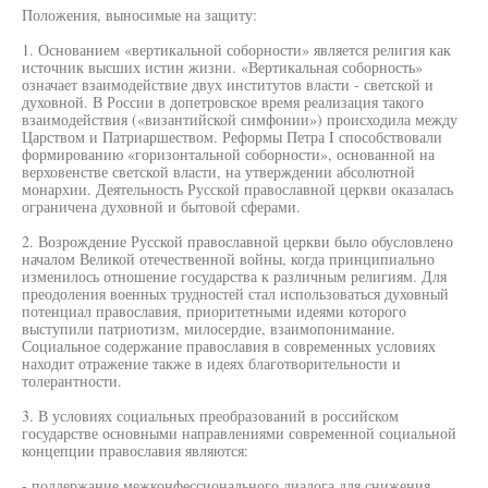
Положения, выносимые на защиту:
1. Основанием «вертикальной соборности» является религия как
источник высших истин жизни. «Вертикальная соборность»
означает взаимодействие двух институтов власти - светской и
духовной. В России в допетровское время реализация такого
взаимодействия («византийской симфонии») происходила между
Царством и Патриаршеством. Реформы Петра I способствовали
формированию «горизонтальной соборности», основанной на
верховенстве светской власти, на утверждении абсолютной
монархии. Деятельность Русской православной церкви оказалась
ограничена духовной и бытовой сферами.
2. Возрождение Русской православной церкви было обусловлено
началом Великой отечественной войны, когда принципиально
изменилось отношение государства к различным религиям. Для
преодоления военных трудностей стал использоваться духовный
потенциал православия, приоритетными идеями которого
выступили патриотизм, милосердие, взаимопонимание.
Социальное содержание православия в современных условиях
находит отражение также в идеях благотворительности и
толерантности.
3. В условиях социальных преобразований в российском
государстве основными направлениями современной социальной
концепции православия являются:
- поддержание межконфессионального диалога для снижения