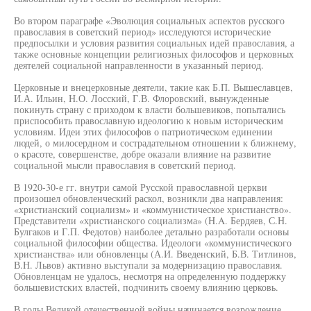
Во втором параграфе «Эволюция социальных аспектов русского
православия в советский период» исследуются исторические
предпосылки и условия развития социальных идей православия, а
также основные концепции религиозных философов и церковных
деятелей социальной направленности в указанный период.
Церковные и внецерковные деятели, такие как Б.П. Вышеславцев,
И.А. Ильин, Н.О. Лосский, Г.В. Флоровский, вынужденные
покинуть страну с приходом к власти большевиков, попытались
приспособить православную идеологию к новым историческим
условиям. Идеи этих философов о патриотическом единении
людей, о милосердном и сострадательном отношении к ближнему,
о красоте, совершенстве, добре оказали влияние на развитие
социальной мысли православия в советский период.
В 1920-30-е гг. внутри самой Русской православной церкви
произошел обновленческий раскол, возникли два направления:
«христианский социализм» и «коммунистическое христианство».
Представители «христианского социализма» (H.A. Бердяев, С.Н.
Булгаков и Г.П. Федотов) наиболее детально разработали основы
социальной философии общества. Идеологи «коммунистического
христианства» или обновленцы (А.И. Введенский, Б.В. Титлинов,
В.Н. Львов) активно выступали за модернизацию православия.
Обновленцам не удалось, несмотря на определенную поддержку
большевистских властей, подчинить своему влиянию церковь.
В годы Великой отечественной войны начинается возрождение