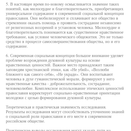
5. В настоящее время по-новому осмысливается значение таких
понятий, как милосердие и благотворительность, приобретающих
универсальное содержание в современной социальной концепции
православия. Они мобилизируют и сплачивают все общество в
стремлении оказать помощь и проявить сострадание независимо
от религиозных воззрений и установок человека. Милосердие и
благотворительность понимаются как существенное нравственное
требование, как условие человеческого общежития. Это не только
средство в процессе самосовершенствования общества, но и его
содержание.
6. Современная социальная концепция большое внимание уделяет
проблеме возрождения духовной культуры на основе
нравственных ценностей. Важное место принадлежит таким
заповедям христианской этики, как «Не убий», «Возлюби
ближнего как самого себя», «Не укради». Они воспитывают
человека в духе гуманистической морали, формируют у него
нравственные качества - доброжелательность, сострадание,
человеколюбие. Комплексное использование этических ценностей
православия корректирует социально-нравственные ориентации
молодежи с целью формирования духовной культуры.
Теоретическая и практическая значимость исследования.
Результаты исследования могут способствовать уточнению знаний
о социальной роли православия и его месте в современном
российском обществе.
Практические выводы исследования могут указать пути на