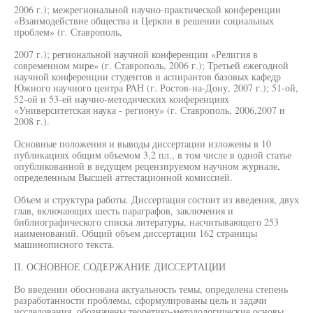
2006 г.); межрегиональной научно-практической конференции
«Взаимодействие общества и Церкви в решении социальных
проблем» (г. Ставрополь,
2007 г.); региональной научной конференции «Религия в
современном мире» (г. Ставрополь, 2006 г.); Третьей ежегодной
научной конференции студентов и аспирантов базовых кафедр
Южного научного центра РАН (г. Ростов-на-Дону, 2007 г.); 51-ой,
52-ой и 53-ей научно-методических конференциях
«Университетская наука - региону» (г. Ставрополь, 2006,2007 и
2008 г.).
Основные положения и выводы диссертации изложены в 10
публикациях общим объемом 3,2 пл., в том числе в одной статье
опубликованной в ведущем рецензируемом научном журнале,
определенным Высшей аттестационной комиссией.
Объем и структура работы. Диссертация состоит из введения, двух
глав, включающих шесть параграфов, заключения и
библиографического списка литературы, насчитывающего 253
наименований. Общий объем диссертации 162 страницы
машинописного текста.
II. ОСНОВНОЕ СОДЕРЖАНИЕ ДИССЕРТАЦИИ
Во введении обоснована актуальность темы, определена степень
разработанности проблемы, сформулированы цель и задачи
исследования, обозначены теоретико-методологические основы