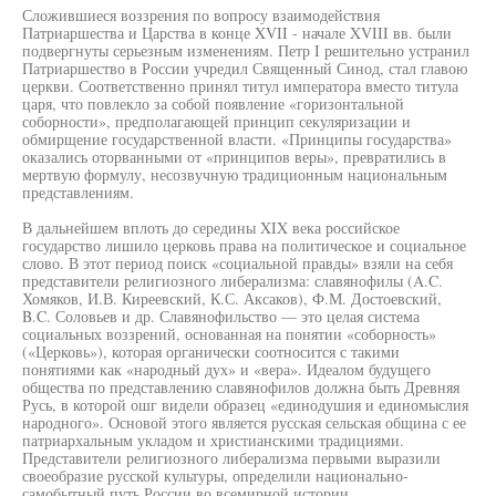
Сложившиеся воззрения по вопросу взаимодействия
Патриаршества и Царства в конце XVII - начале XVIII вв. были
подвергнуты серьезным изменениям. Петр I решительно устранил
Патриаршество в России учредил Священный Синод, стал главою
церкви. Соответственно принял титул императора вместо титула
царя, что повлекло за собой появление «горизонтальной
соборности», предполагающей принцип секуляризации и
обмирщение государственной власти. «Принципы государства»
оказались оторванными от «принципов веры», превратились в
мертвую формулу, несозвучную традиционным национальным
представлениям.
В дальнейшем вплоть до середины XIX века российское
государство лишило церковь права на политическое и социальное
слово. В этот период поиск «социальной правды» взяли на себя
представители религиозного либерализма: славянофилы (A.C.
Хомяков, И.В. Киреевский, К.С. Аксаков), Ф.М. Достоевский,
B.C. Соловьев и др. Славянофильство — это целая система
социальных воззрений, основанная на понятии «соборность»
(«Церковь»), которая органически соотносится с такими
понятиями как «народный дух» и «вера». Идеалом будущего
общества по представлению славянофилов должна быть Древняя
Русь, в которой ошг видели образец «единодушия и единомыслия
народного». Основой этого является русская сельская община с ее
патриархальным укладом и христианскими традициями.
Представители религиозного либерализма первыми выразили
своеобразие русской культуры, определили национально-
самобытный путь России во всемирной истории.