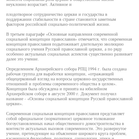
неуклонно возрастает. Активное и
плодотворное сотрудничество церкви и государства в
поддержании стабильности в стране становится заметным
фактором российской социально-политической жизни.
В третьем параграфе «Основные направления современной
социальной концепции православия» отмечается, что современная
концепция православия подытоживает длительную эволюцию
социального учения Русской православной церкви, а по ряду
особенно актуальных социальных аспектов существенно развивает
далее это учение.
Определением Архиерейского собора РПЦ 1994 г. была создана
рабочая группа для выработки концепции, «отражающей
общецерковный взгляд на вопросы церковно-шсударственных
отношений и проблемы современного общества в целом».
Концепция была обсуждена и принята на юбилейном
Архиерейском соборе в августе 2000 г. Документ получил
название - «Основы социальной концепции Русской православной
церкви».
Современная социальная концепция православия представляет
собой официальное (нормативное) церковное толкование
богоустановленных начал общественного домостроительства в
контексте актуальных вызовов современности. Это развернутое
учение, претендующее на объяснение широкого круга проблем,
касающихся философии, политики, социологии, этики и