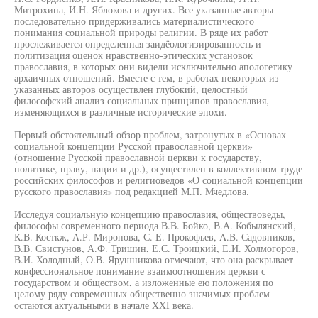
Митрохина, И.Н. Яблокова и других. Все указанные авторы
последовательно придерживались материалистического
понимания социальной природы религии. В ряде их работ
прослеживается определенная заидёологизированность и
политизация оценок нравственно-этических установок
православия, в которых они видели исключительно апологетику
архаичных отношений. Вместе с тем, в работах некоторых из
указанных авторов осуществлен глубокий, целостный
философский анализ социальных принципов православия,
изменяющихся в различные исторические эпохи.
Первый обстоятельный обзор проблем, затронутых в «Основах
социальной концепции Русской православной церкви»
(отношение Русской православной церкви к государству,
политике, праву, нации и др.), осуществлен в коллективном труде
российских философов и религиоведов «О социальной концепции
русского православия» под редакцией М.П. Мчедлова.
Исследуя социальную концепцию православия, обществоведы,
философы современного периода В.В. Бойко, В.А. Кобылянский,
К.В. Косткж, А.Р. Миронова, С. Е. Прокофьев, A.B. Садовников,
В.В. Свистунов, А.Ф. Тришин, Е.С. Троицкий, Е.И. Холмогоров,
В.И. Холодный, О.В. Ярушникова отмечают, что она раскрывает
конфессиональное понимание взаимоотношения церкви с
государством и обществом, а изложенные ею положения по
целому ряду современных общественно значимых проблем
остаются актуальными в начале XXI века.