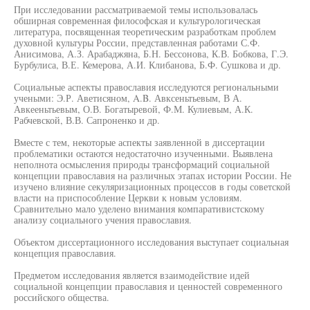
При исследовании рассматриваемой темы использовалась
обширная современная философская и культурологическая
литература, посвященная теоретическим разработкам проблем
духовной культуры России, представленная работами С.Ф.
Анисимова, А.З. Арабаджяна, Б.Н. Бессонова, К.В. Бобкова, Г.Э.
Бурбулиса, В.Е. Кемерова, А.И. Клибанова, Б.Ф. Сушкова и др.
Социальные аспекты православия исследуются региональными
учеными: Э.Р. Аветисяном, A.B. Авксеньтьевым, В А.
Авкееньтьевым, О.В. Богатыревой, Ф.М. Кулиевым, А.К.
Рабчевской, В.В. Сапроненко и др.
Вместе с тем, некоторые аспекты заявленной в диссертации
проблематики остаются недостаточно изученными. Выявлена
неполнота осмысления природы трансформаций социальной
концепции православия на различных этапах истории России. Не
изучено влияние секуляризационных процессов в годы советской
власти на приспособление Церкви к новым условиям.
Сравнительно мало уделено внимания компаративистскому
анализу социального учения православия.
Объектом диссертационного исследования выступает социальная
концепция православия.
Предметом исследования является взаимодействие идей
социальной концепции православия и ценностей современного
российского общества.