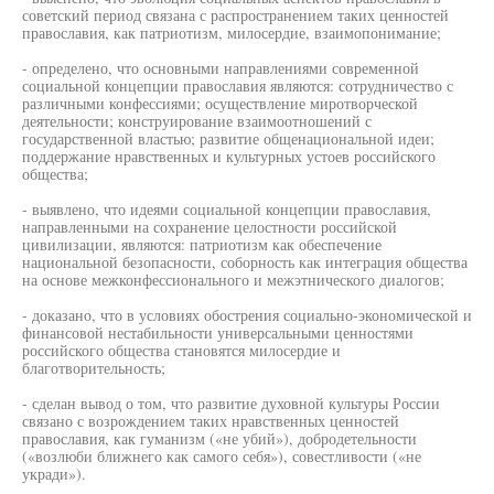
советский период связана с распространением таких ценностей
православия, как патриотизм, милосердие, взаимопонимание;
- определено, что основными направлениями современной
социальной концепции православия являются: сотрудничество с
различными конфессиями; осуществление миротворческой
деятельности; конструирование взаимоотношений с
государственной властью; развитие общенациональной идеи;
поддержание нравственных и культурных устоев российского
общества;
- выявлено, что идеями социальной концепции православия,
направленными на сохранение целостности российской
цивилизации, являются: патриотизм как обеспечение
национальной безопасности, соборность как интеграция общества
на основе межконфессионального и межэтнического диалогов;
- доказано, что в условиях обострения социально-экономической и
финансовой нестабильности универсальными ценностями
российского общества становятся милосердие и
благотворительность;
- сделан вывод о том, что развитие духовной культуры России
связано с возрождением таких нравственных ценностей
православия, как гуманизм («не убий»), добродетельности
(«возлюби ближнего как самого себя»), совестливости («не
укради»).