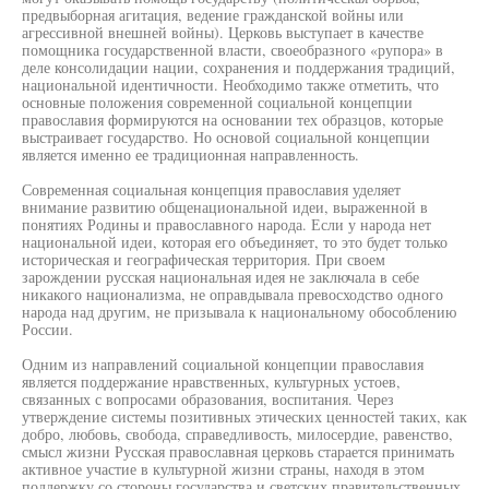
предвыборная агитация, ведение гражданской войны или
агрессивной внешней войны). Церковь выступает в качестве
помощника государственной власти, своеобразного «рупора» в
деле консолидации нации, сохранения и поддержания традиций,
национальной идентичности. Необходимо также отметить, что
основные положения современной социальной концепции
православия формируются на основании тех образцов, которые
выстраивает государство. Но основой социальной концепции
является именно ее традиционная направленность.
Современная социальная концепция православия уделяет
внимание развитию общенациональной идеи, выраженной в
понятиях Родины и православного народа. Если у народа нет
национальной идеи, которая его объединяет, то это будет только
историческая и географическая территория. При своем
зарождении русская национальная идея не заключала в себе
никакого национализма, не оправдывала превосходство одного
народа над другим, не призывала к национальному обособлению
России.
Одним из направлений социальной концепции православия
является поддержание нравственных, культурных устоев,
связанных с вопросами образования, воспитания. Через
утверждение системы позитивных этических ценностей таких, как
добро, любовь, свобода, справедливость, милосердие, равенство,
смысл жизни Русская православная церковь старается принимать
активное участие в культурной жизни страны, находя в этом
поддержку со стороны государства и светских правительственных